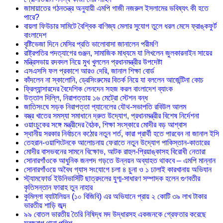
জামায়াতের গঠনতন্ত্র অনুযায়ী এমপি গাজী নজরুল ইসলামের ভবিষ্যৎ কী হতে
পারে?
বায়লা ফিউচার সামিটে বৈশ্বিক বাণিজ্য মেলার সুযোগ তুলে ধরল মেসে ফ্রাঙ্কফুর্ট
বাংলাদেশ
বৃষ্টিভেজা দিনে মেসির প্রতি ভালোবাসা জানালেন পরীমণি
রাষ্ট্রপতির পদত্যাগের গুঞ্জন, সামাজিক মাধ্যমে যা লিখলেন জুলকারনাইন সায়ের
মন্ত্রিসভায় রদবদল নিয়ে মুখ খুললেন প্রধানমন্ত্রীর উপদেষ্টা
এসএসসি ফল প্রকাশে আরও দেরি, জানাল শিক্ষা বোর্ড
কাঁদলেন না স্কালোনি, ড্রেসিংরুমের বিতর্ক নিয়ে যা বললেন আর্জেন্টিনা কোচ
ফ্রিল্যান্সারদের বৈদেশিক লেনদেন সহজ করল বাংলাদেশ ব্যাংক
উত্তাল দিল্লি, নিরাপত্তায় ১৬ মেট্রো স্টেশন বন্ধ
জাতিসংঘে সড়ক নিরাপত্তা প্যানেলের যৌথ-সভাপতি রবিউল আলম
বস্ত্র খাতের সমস্যা সমাধানে দ্রুত উদ্যোগ, প্রধানমন্ত্রীর বিশেষ নির্দেশনা
ওয়াংচুকের সঙ্গে মন্ত্রীদের বৈঠক, শিক্ষা সংস্কারে মোদীর বড় আশ্বাস
স্থানীয় সরকার নির্বাচনে কঠোর নতুন শর্ত, কারা প্রার্থী হতে পারবেন না জানাল ইসি
তেহরান-ওয়াশিংটনকে আলোচনায় ফেরাতে নতুন উদ্যোগ পাকিস্তান-কাতারের
মোদীর বাসভবনের সামনে বিক্ষোভ, আটক রাহুল-প্রিয়াঙ্কাসহ বিরোধী নেতারা
সোনারগাঁওকে আধুনিক জনপদ গড়তে উন্নয়ন অব্যাহত থাকবে – এমপি মান্নান
সোনারগাঁওয়ে অবৈধ গ্যাস সংযোগে চলা ৪ চুনা ও ১ ঢালাই কারখানায় অভিযান
স্ট্যামফোর্ড ইউনিভার্সিটি ছাত্রদলের যুগ্ম-সাধারণ সম্পাদক হলেন গুণবতীর
কৃতিসন্তান ফারাহ তুন নাহার
কুমিল্লা ব্যাটালিয়ন (১০ বিজিবি) এর অভিযানে প্রায় ২ কোটি ৩৯ লাখ টাকার
ভারতীয় শাড়ি জব্দ
৯৯ বোতল ভারতীয় তৈরি নিষিদ্ধ মদ উদ্ধারসহ একজনকে গ্রেফতার করেছে