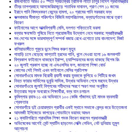
রাজধানীতে আরও ৫০ স্পটে স্বয়ংক্রিয় ট্রাফিক লাইট চালুর নির্দেশ প্রধানমন্ত্রীর
তীব্র তাপপ্রবাহে আলজেরিয়াজুড়ে শতাধিক দাবানল, প্রাণ গেল ১১ জনের
ইরানে পানি বিশুদ্ধকরণ কেন্দ্রে হামলা, ২০ গ্রামের পানি সরবরাহ বন্ধ
কক্সবাজার সীমান্ত পরিদর্শনে বিজিবি মহাপরিচালক, বন্যাদুর্গতদের মাঝে ত্রাণ
বিতরণ
ফাইনালের আগে আত্মবিশ্বাসী মেসি, দলগত শক্তিতেই ভরসা
বন্যার ক্ষয়ক্ষতি পুষিয়ে নিতে প্রয়োজনীয় উদ্যোগ নেবে সরকার: স্বরাষ্ট্রমন্ত্রী
সব দেশের সঙ্গে ভারসাম্যপূর্ণ সম্পর্ক বজায় রেখে এগোতে চায় বাংলাদেশ: মির্জা
ফখরুল
বালিয়াডাঙ্গীতে পুকূরে ডুবে শিশুর করুণ মৃত্যু
পাহাড়ি ঢলে বেড়েছে কাপ্তাই হ্রদের পানি, খুলে দেওয়া হলো ১৬ জলকপাট
বিশ্বকাপ ফাইনালে থাকছেন ট্রাম্প, চ্যাম্পিয়নদের জন্য থাকছে বিশেষ রিং
২০ জুলাই প্রকাশ হচ্ছে না এসএসসির ফল, জানালো শিক্ষা বোর্ড
কোলের সেই শিশুই এখন ফাইনালে মেসির প্রতিপক্ষ
সোনারগাঁওয়ে মাদক বিরোধী র‌্যালী করায় যুবককে কুপিয়ে ও পিটিয়ে জখম
নিহত ফায়ার সার্ভিসের ডুবুরি সাদিক, উদ্ধার অভিযান শেষে মরদেহ উদ্ধার
সোনারগাঁওয়ে জুলাই বিপ্লবের শহীদদের স্মরণে স্মরণ সভা অনুষ্ঠিত
উত্তরায় সড়ক অবরোধে শিক্ষার্থীরা, বন্ধ যান চলাচল
কুমিল্লায় র‍্যাব-১১ এর অভিযানে ১০০ কেজি গাঁজাসহ দুই মাদক ব্যবসায়ী
গ্রেফতার
সোনারগাঁয়ে দুই চেয়ারম্যান প্রার্থীর একই স্থানে সভাকে কেন্দ্র করে উত্তেজনা
আদমজী ইপিজেডে কাপড়ের গোডাউনে ভয়াবহ আগুন
২১ ক্যাটাগরিতে প্রাথমিক শিক্ষা পদক বিতরণ করলেন প্রধানমন্ত্রী
অভিষেকের আগেই সেন্ট স্যাটিন ছাড়লেন লেক্সি লেভিন, নেট দুনিয়ায় তুমুল
আলোচনা