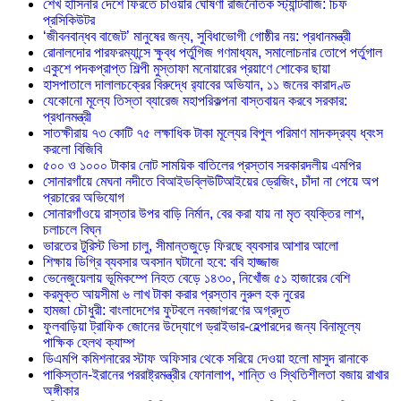
শেখ হাসিনার দেশে ফিরতে চাওয়ার ঘোষণা রাজনৈতিক স্ট্যান্টবাজি: চিফ
প্রসিকিউটর
‘জীবনবান্ধব বাজেট’ মানুষের জন্য, সুবিধাভোগী গোষ্ঠীর নয়: প্রধানমন্ত্রী
রোনালদোর পারফরম্যান্সে ক্ষুব্ধ পর্তুগিজ গণমাধ্যম, সমালোচনার তোপে পর্তুগাল
একুশে পদকপ্রাপ্ত শিল্পী মুস্তাফা মনোয়ারের প্রয়াণে শোকের ছায়া
হাসপাতালে দালালচক্রের বিরুদ্ধে র‍্যাবের অভিযান, ১১ জনের কারাদণ্ড
যেকোনো মূল্যে তিস্তা ব্যারেজ মহাপরিকল্পনা বাস্তবায়ন করবে সরকার:
প্রধানমন্ত্রী
সাতক্ষীরায় ৭৩ কোটি ৭৫ লক্ষাধিক টাকা মূল্যের বিপুল পরিমাণ মাদকদ্রব্য ধ্বংস
করলো বিজিবি
৫০০ ও ১০০০ টাকার নোট সাময়িক বাতিলের প্রস্তাব সরকারদলীয় এমপির
সোনারগাঁয়ে মেঘনা নদীতে বিআইডব্লিউটিআইয়ের ড্রেজিং, চাঁদা না পেয়ে অপ
প্রচারের অভিযোগ
সোনারগাঁওয়ে রাস্তার উপর বাড়ি নির্মান, বের করা যায় না মৃত ব্যক্তির লাশ,
চলাচলে বিঘ্ন
ভারতের টুরিস্ট ভিসা চালু, সীমান্তজুড়ে ফিরছে ব্যবসার আশার আলো
শিক্ষায় ডিগ্রি ব্যবসার অবসান ঘটানো হবে: ববি হাজ্জাজ
ভেনেজুয়েলায় ভূমিকম্পে নিহত বেড়ে ১৪৩০, নিখোঁজ ৫১ হাজারের বেশি
করমুক্ত আয়সীমা ৬ লাখ টাকা করার প্রস্তাব নুরুল হক নুরের
হামজা চৌধুরী: বাংলাদেশের ফুটবলে নবজাগরণের অগ্রদূত
ফুলবাড়িয়া ট্রাফিক জোনের উদ্যোগে ড্রাইভার-হেল্পারদের জন্য বিনামূল্যে
পাক্ষিক হেলথ ক্যাম্প
ডিএমপি কমিশনারের স্টাফ অফিসার থেকে সরিয়ে দেওয়া হলো মাসুদ রানাকে
পাকিস্তান-ইরানের পররাষ্ট্রমন্ত্রীর ফোনালাপ, শান্তি ও স্থিতিশীলতা বজায় রাখার
অঙ্গীকার