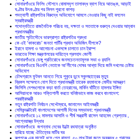
সোনারগাঁওয়ে ফিলিং স্টেশনে বোমাসদৃশ তালাবদ্ধ ব্যাগ নিয়ে আতঙ্ক, আড়াই
ঘণ্টার উৎকণ্ঠার পর মিলল পুরনো কাপড়
পদত্যাগী রাষ্ট্রপতির বিরুদ্ধে অভিযোগে আমলে নেওয়ার কিছু নাই বললেন
স্বরাষ্ট্রমন্ত্রী
পদোন্নতিতে রাজনৈতিক পরিচয় নয়, দক্ষতা ও সততাকে গুরুত্ব দেওয়ার আহ্বান
প্রধানমন্ত্রীর
জাতীয় স্মৃতিসৌধে ভারপ্রাপ্ত রাষ্ট্রপতির শ্রদ্ধা
কে এই ‘কাকরোচ’ জনতা পার্টির প্রধান অভিজিৎ দীপকে?
ইরানে হামলা ও আলোচনা একসঙ্গে চালাতে চান ট্রাম্প
ভারতের শিক্ষা মন্ত্রণালয়ের দায়িত্বে প্রলহাদ জোশী
সোনারগাঁওয়ে ডেঙ্গু প্রতিরোধে জনসচেতনতামূলক সভা ও র‍্যালি
সোনারগাঁওয়ে বিএনপি নেতাকে আ’লীগের দোষর আখ্যা দিয়ে জমি দখলের চেষ্টার
অভিযোগ
চৌদ্দগ্রামে ফুটবল আনতে গিয়ে পুকুরে ডুবে স্কুলছাত্রের মৃত্যু
ব্রিকস সম্মেলনে যোগ দিতে প্রধানমন্ত্রী তারেক রহমানকে মোদীর আমন্ত্রণ
জিসিসি দেশগুলোকে কড়া বার্তা তেহরানের, মার্কিন ঘাঁটিতে হামলার ইঙ্গিত
আসিয়ানকে আরও শক্তিশালী করতে ঘনিষ্ঠভাবে কাজ করবে বাংলাদেশ:
পররাষ্ট্রমন্ত্রী
নতুন রাষ্ট্রপতি নির্বাচন সেপ্টেম্বরে, জানালেন আইনমন্ত্রী
সেমিকন্ডাক্টরেই বাংলাদেশের আগামী দিনের সম্ভাবনা: প্রধানমন্ত্রী
সোনারগাঁওয়ে ১২ মামলার আসামি ও শীর্ষ সন্ত্রাসী রাসেল আহমেদ গ্রেপ্তার ,
আগ্নেয়াস্ত্র উদ্ধার
সোনারগাঁওয়ে জগন্নাথ দেবের উল্টো রথযাত্রা অনুষ্ঠিত
হারিয়ে যাচ্ছে ঐতিহ্যের মাটির ঘর
রুপগঞ্জে এক মাসেই ধসে গেল রাস্তা, ৫০ লাখ টাকা জলে অবরুদ্ধ ৫ গ্রামের