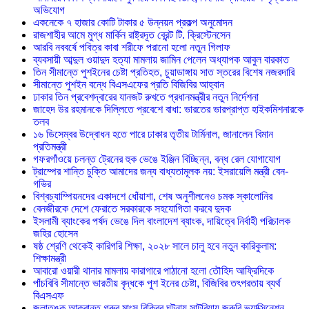
অভিযোগ
একনেকে ৭ হাজার কোটি টাকার ৫ উন্নয়ন প্রকল্প অনুমোদন
রাজশাহীর আমে মুগ্ধ মার্কিন রাষ্ট্রদূত ব্রেন্ট টি. ক্রিস্টেনসেন
আরবি নববর্ষে পবিত্র কাবা শরীফে পরানো হলো নতুন গিলাফ
ব্যবসায়ী আব্দুল ওয়াদুদ হত্যা মামলায় জামিন পেলেন অধ্যাপক আবুল বারকাত
তিন সীমান্তে পুশইনের চেষ্টা প্রতিহত, চুয়াডাঙ্গায় সাত স্তরের বিশেষ নজরদারি
সীমান্তে পুশইন বন্ধে বিএসএফের প্রতি বিজিবির আহ্বান
ঢাকার তিন প্রবেশদ্বারের যানজট রুখতে প্রধানমন্ত্রীর নতুন নির্দেশনা
জাহেদ উর রহমানকে দিল্লিতে প্রবেশে বাধা: ভারতের ভারপ্রাপ্ত হাইকমিশনারকে
তলব
১৬ ডিসেম্বর উদ্বোধন হতে পারে ঢাকার তৃতীয় টার্মিনাল, জানালেন বিমান
প্রতিমন্ত্রী
গফরগাঁওয়ে চলন্ত ট্রেনের হুক ভেঙে ইঞ্জিন বিচ্ছিন্ন, বন্ধ রেল যোগাযোগ
ট্রাম্পের শান্তি চুক্তি আমাদের জন্য বাধ্যতামূলক নয়: ইসরায়েলি মন্ত্রী বেন-
গভির
বিশ্বচ্যাম্পিয়নদের একাদশে ধোঁয়াশা, শেষ অনুশীলনেও চমক স্কালোনির
বেনজীরকে দেশে ফেরাতে সরকারকে সহযোগিতা করবে দুদক
ইসলামী ব্যাংকের পর্ষদ ভেঙে দিল বাংলাদেশ ব্যাংক, দায়িত্বে নির্বাহী পরিচালক
জহির হোসেন
ষষ্ঠ শ্রেণি থেকেই কারিগরি শিক্ষা, ২০২৮ সালে চালু হবে নতুন কারিকুলাম:
শিক্ষামন্ত্রী
আবারো ওয়ারী থানার মামলায় কারাগারে পাঠানো হলো তৌহিদ আফ্রিদিকে
পাঁচবিবি সীমান্তে ভারতীয় বৃদ্ধকে পুশ ইনের চেষ্টা, বিজিবির তৎপরতায় ব্যর্থ
বিএসএফ
জলাতঙ্ক আক্রান্ত গরুর মাংস বিক্রির ঘটনায় সাটুরিয়ায় জরুরি ভ্যাক্সিনেশন