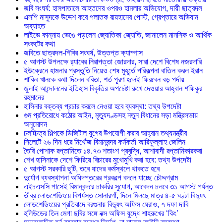
জবি সংঘর্ষ: হাসপাতালে আহতদের ওপরও হামলার অভিযোগ, দায়ী ছাত্রদল
এসপি মাসুদকে উদ্দেশ করে পলাতক রায়হানের পোস্ট, গ্রেপ্তারে অভিযান
অব্যাহত
লাইভে কান্নায় ভেঙে পড়লেন জ্যোতিকা জ্যোতি, জানালেন মানসিক ও আর্থিক
সংকটের কথা
জবিতে ছাত্রদল-শিবির সংঘর্ষ, উত্তপ্ত ক্যাম্পাস
৫ আগস্ট উপলক্ষে র‌্যাবের নিরাপত্তা জোরদার, সারা দেশে বিশেষ নজরদারি
ইউক্রেনে হামলার প্রস্তুতি নিয়েও শেষ মুহূর্তে পরিকল্পনা বাতিল করল ইরান
শাকিব খানকে কথা দিলেন ববিতা, শর্ত পূরণ হলেই ফিরবেন বড় পর্দায়
জুলাই আন্দোলনের ইতিহাস বিকৃতির অপচেষ্টা রুখে দেওয়ার আহ্বান শফিকুর
রহমানের
হাসিনার বক্তব্য প্রচার করলে নেওয়া হবে ব্যবস্থা: তথ্য উপদেষ্টা
গুম প্রতিরোধে কঠোর আইন, মৃত্যুদণ্ডসহ নতুন বিধানের সড়া মন্ত্রিসভায়
অনুমোদন
চলচ্চিত্র শিল্পকে ডিজিটাল যুগের উপযোগী করার আহ্বান তথ্যমন্ত্রীর
সিলেটে ২৬ দিন ধরে নিখোঁজ বিমানবন্দর কর্মকর্তা আরিফুল্লাহ জেলিন
তৈরি পোশাক রপ্তানিতে ১৪.৭৩ শতাংশ প্রবৃদ্ধি, আশাবাদী রপ্তানিকারকরা
শেখ হাসিনাকে দেশে ফিরিয়ে বিচারের মুখোমুখি করা হবে: তথ্য উপদেষ্টা
৫ আগস্ট সরকারি ছুটি, তবে যাদের কর্মস্থলে থাকতে হবে
দুর্যোগ ব্যবস্থাপনা অধিদপ্তরের প্রকল্পে বদলে যাচ্ছে চৌদ্দগ্রাম
এইচএসসি পাসেই বিমানবন্দরে চাকরির সুযোগ, আবেদন চলবে ৩১ আগস্ট পর্যন্ত
তীব্র লোডশেডিংয়ে বিপর্যস্ত সোনারগাঁ, দিনে মিলছে মাত্র ৪-৫ ঘণ্টা বিদ্যুৎ
লোডশেডিংয়ের প্রতিবাদে বরগুনায় বিদ্যুৎ অফিস ঘেরাও, ৭ দফা দাবি
হলিউডের তিন মেগা ছবির সঙ্গে বক্স অফিস যুদ্ধে শাহরুখের ‘কিং’