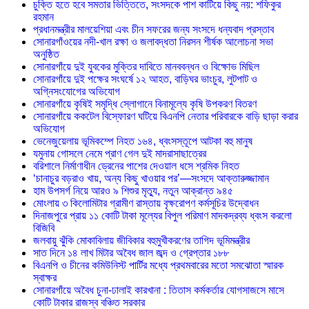
চুক্তি হতে হবে সমতার ভিত্তিতে, সংসদকে পাশ কাটিয়ে কিছু নয়: শফিকুর
রহমান
প্রধানমন্ত্রীর মালয়েশিয়া এবং চীন সফরের জন্য সংসদে ধন্যবাদ প্রস্তাব
সোনারগাঁওয়ের নদী-খাল রক্ষা ও জলাবদ্ধতা নিরসন শীর্ষক আলোচনা সভা
অনুষ্ঠিত
সোনারগাঁয়ে দুই যুবকের মুক্তির দাবিতে মানববন্ধন ও বিক্ষোভ মিছিল
সোনারগাঁয়ে দুই পক্ষের সংঘর্ষে ১২ আহত, বাড়িঘর ভাংচুর, লুটপাট ও
অগ্নিসংযোগের অভিযোগ
সোনারগাঁয়ে কৃষিই সমৃদ্ধি স্লোগানে বিনামূল্যে কৃষি উপকরণ বিতরণ
সোনারগাঁয়ে ককটেল বিস্ফোরণ ঘটিয়ে বিএনপি নেতার পরিবারকে বাড়ি ছাড়া করার
অভিযোগ
ভেনেজুয়েলায় ভূমিকম্পে নিহত ১৬৪, ধ্বংসস্তূপে আটকা বহু মানুষ
যমুনায় গোসলে নেমে প্রাণ গেল দুই মাদরাসাছাত্রের
বরিশালে নির্মাণাধীন ড্রেনের পাশের দেওয়াল ধসে শ্রমিক নিহত
‘চানাচুর বড়রাও খায়, অন্য কিছু খাওয়ার পর’—সংসদে আক্তারুজ্জামান
হাম উপসর্গ নিয়ে আরও ৯ শিশুর মৃত্যু, নতুন আক্রান্ত ৯৪৫
মোংলায় ৩ কিলোমিটার গ্রামীণ রাস্তায় বৃক্ষরোপণ কর্মসূচির উদ্বোধন
দিনাজপুরে প্রায় ১১ কোটি টাকা মূল্যের বিপুল পরিমাণ মাদকদ্রব্য ধ্বংস করলো
বিজিবি
জলবায়ু ঝুঁকি মোকাবিলায় জীবিকার বহুমুখীকরণের তাগিদ ভূমিমন্ত্রীর
সাত দিনে ১৪ লাখ মিটার অবৈধ জাল জব্দ ও গ্রেপ্তার ১৮৮
বিএনপি ও চীনের কমিউনিস্ট পার্টির মধ্যে প্রথমবারের মতো সমঝোতা স্মারক
স্বাক্ষর
সোনারগাঁয়ে অবৈধ চুনা-ঢালাই কারখানা : তিতাস কর্মকর্তার যোগসাজসে মাসে
কোটি টাকার রাজস্ব বঞ্চিত সরকার