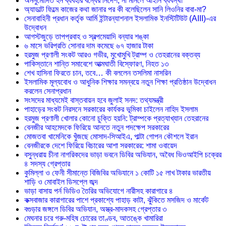
অননুমোদিত হর্ন ব্যবহার বন্ধের নির্দেশ, না মানলে আইনি ব্যবস্থা
অ্যাডাল্ট ফিল্মে কাজের কথা জানার পর কী বলেছিলেন সানি লিওনির বাবা-মা?
সেনাবাহিনী প্রধান কর্তৃক আর্মি ইন্টারন্যাশনাল ইসলামিক ইনস্টিটিউট (AIII)-এর
উদ্বোধন
আগস্টজুড়ে তাপপ্রবাহ ও স্বল্পমেয়াদি বন্যার শঙ্কা
৬ মাসে ভরিপ্রতি সোনার দাম কমেছে ৬৭ হাজার টাকা
হরমুজ প্রণালী সংকট আরও গভীর, মুখোমুখি ট্রাম্প ও তেহরানের বক্তব্য
পাকিস্তানে শান্তি সমাবেশে আত্মঘাতী বিস্ফোরণ, নিহত ১৩
শেখ হাসিনা ফিরতে চান, তবে… কী বললেন তসলিমা নাসরিন
ইসলামিক মূল্যবোধ ও আধুনিক শিক্ষার সমন্বয়ে নতুন শিক্ষা প্রতিষ্ঠান উদ্বোধন
করলেন সেনাপ্রধান
সংসদের মাধ্যমেই বাস্তবায়ন হবে জুলাই সনদ: তথ্যমন্ত্রী
পাহাড়ের সংকট নিরসনে সরকারের কার্যকর ভূমিকা চাইলেন নাহিদ ইসলাম
হরমুজ প্রণালী খোলার কোনো চুক্তি হয়নি: ট্রাম্পকে প্রত্যাখ্যান তেহরানের
বেনজীর আহমেদকে ফিরিয়ে আনতে নতুন পদক্ষেপ সরকারের
মোজতবা খামেনিকে খুঁজছে মোসাদ-সিআইএ, পাল্টা গোপন কৌশলে ইরান
বেনজীরকে দেশে ফিরিয়ে বিচারের আশা সরকারের: শামা ওবায়েদ
বসুন্ধরায় চীনা নাগরিকদের ভাড়া ভবনে ডিবির অভিযান, অবৈধ ভিওআইপি চক্রের
৪ সদস্য গ্রেপ্তার
কুমিল্লা ও ফেনী সীমান্তে বিজিবির অভিযানে ১ কোটি ১৫ লাখ টাকার ভারতীয়
শাড়ি ও মোবাইল ডিসপ্লে জব্দ
ভাড়া বাসায় পর্ন ভিডিও তৈরির অভিযোগে নারীসহ কারাগারে ৪
কক্সবাজার কারাগারের পাশে প্রকাশ্যে পাহাড় কাটা, ঝুঁকিতে মসজিদ ও মার্কেট
বগুড়ার জঙ্গলে ডিবির অভিযান, অস্ত্র-মাদকসহ গ্রেপ্তার ৩
মেঘনার চরে গরু-মহিষ চোরের তাণ্ডব, আতঙ্কে খামারিরা