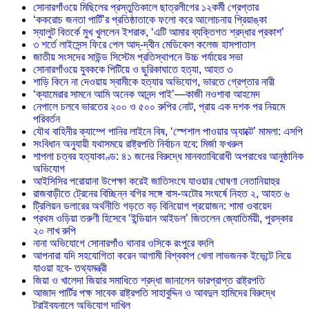
সোনারগাঁওয়ে মিছিলের প্রস্তুতিকালে ছাত্রলীগের ১২কর্মী গ্রেপ্তার
‘ককরোচ জনতা পার্টি’র প্রতিষ্ঠাতাকে ফলো করে আলোচনায় প্রিয়াঙ্কা
স্যালুট বিতর্কে মুখ খুললেন ইশরাক, ‘এটি আমার ব্যক্তিগত শ্রদ্ধার প্রকাশ’
৩ শর্তে লাইসেন্স ফিরে পেল আদ্-দ্বীন মেডিকেল কলেজ হাসপাতাল
জাতীয় সংসদের সাউন্ড সিস্টেম প্রতিস্থাপনে উচ্চ পর্যায়ের সভা
সোনারগাঁওয়ে যুবককে পিটিয়ে ও ছুরিকাঘাতে হত্যা, আহত ৩
শাড়ি কিনে না দেওয়ায় স্বামীকে হত্যার অভিযোগ, ভারতে গ্রেপ্তার নারী
‘ক্যামেরার সামনে আমি অনেক আনন্দ পাই’—কাজী নওশাবা আহমেদ
নেপালে চলবে ভারতের ২০০ ও ৫০০ রুপির নোট, প্রায় এক দশক পর নিয়মে
পরিবর্তন
যৌথ বাহিনীর ক্যাম্পে পানির লাইনে বিষ, ‘স্পেশাল পাওয়ার অ্যাক্টে’ মামলা: এসপি
সংবিধান অনুযায়ী যথাসময়ে রাষ্ট্রপতি নির্বাচন হবে: মির্জা ফখরুল
শাপলা চত্বর হত্যাকাণ্ড: ৪১ জনের বিরুদ্ধে মানবতাবিরোধী অপরাধের আনুষ্ঠানিক
অভিযোগ
আইসিসির পরোয়ানা উপেক্ষা করেই জাতিসংঘে যাওয়ার ঘোষণা নেতানিয়াহুর
রাজবাড়ীতে ট্রেনের বিচ্ছিন্ন বগির সঙ্গে বাস-অটোর সংঘর্ষে নিহত ২, আহত ৬
ট্রিলিয়ন ডলারের অর্থনীতি গড়তে বড় বিনিয়োগ প্রয়োজন: শামা ওবায়েদ
প্রথম ওড়িয়া তরুণী হিসেবে ‘ইন্ডিয়ান আইডল’ জিতলেন জ্যোতির্ময়ী, পুরস্কার
২০ লাখ রুপি
নানা অভিযোগে সোনারগাঁও থানার ওসিকে রংপুরে বদলি
আপনারা যদি সহযোগিতা করেন আগামী বিশ্বকাপ খেলা লাভজনক ইভেন্টে নিয়ে
যাওয়া হবে- তথ্যমন্ত্রী
জিয়া ও খালেদা জিয়ার সমাধিতে শ্রদ্ধা জানালেন ভারপ্রাপ্ত রাষ্ট্রপতি
আজাদ পার্টির পক্ষ সাবেক রাষ্ট্রপতি সাহাবুদ্দিন ও আবদুল হামিদের বিরুদ্ধে
ট্রাইব্যুনালে অভিযোগ দাখিল