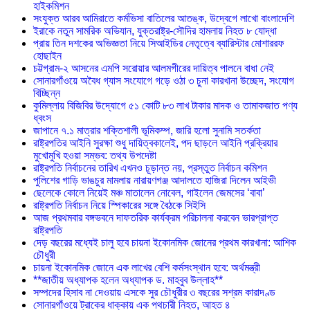
হাইকমিশন
সংযুক্ত আরব আমিরাতে কর্মভিসা বাতিলের আতঙ্ক, উদ্বেগে লাখো বাংলাদেশি
ইরাকে নতুন সামরিক অভিযান, যুক্তরাষ্ট্র-সৌদির হামলায় নিহত ৮ যোদ্ধা
প্রায় তিন দশকের অভিজ্ঞতা নিয়ে সিআইডির নেতৃত্বে ব্যারিস্টার মোশাররফ
হোছাইন
চট্টগ্রাম-২ আসনের এমপি সরোয়ার আলমগীরের দায়িত্ব পালনে বাধা নেই
সোনারগাঁওয়ে অবৈধ গ্যাস সংযোগে গড়ে ওঠা ৩ চুনা কারখানা উচ্ছেদ, সংযোগ
বিচ্ছিন্ন
কুমিল্লায় বিজিবির উদ্যোগে ৫১ কোটি ৮৩ লাখ টাকার মাদক ও তামাকজাত পণ্য
ধ্বংস
জাপানে ৭.১ মাত্রার শক্তিশালী ভূমিকম্প, জারি হলো সুনামি সতর্কতা
রাষ্ট্রপতির আইনি সুরক্ষা শুধু দায়িত্বকালেই, পদ ছাড়লে আইনি প্রক্রিয়ার
মুখোমুখি হওয়া সম্ভব: তথ্য উপদেষ্টা
রাষ্ট্রপতি নির্বাচনের তারিখ এখনও চূড়ান্ত নয়, প্রস্তুত নির্বাচন কমিশন
পুলিশের গাড়ি ভাঙচুর মামলায় নারায়ণগঞ্জ আদালতে হাজিরা দিলেন আইভী
ছেলেকে কোলে নিয়েই মঞ্চ মাতালেন নোবেল, গাইলেন জেমসের ‘বাবা’
রাষ্ট্রপতি নির্বাচন নিয়ে স্পিকারের সঙ্গে বৈঠকে সিইসি
আজ প্রথমবার বঙ্গভবনে দাফতরিক কার্যক্রম পরিচালনা করবেন ভারপ্রাপ্ত
রাষ্ট্রপতি
দেড় বছরের মধ্যেই চালু হবে চায়না ইকোনমিক জোনের প্রথম কারখানা: আশিক
চৌধুরী
চায়না ইকোনমিক জোনে এক লাখের বেশি কর্মসংস্থান হবে: অর্থমন্ত্রী
**জাতীয় অধ্যাপক হলেন অধ্যাপক ড. মাহবুব উল্লাহ**
সম্পদের হিসাব না দেওয়ায় এসকে সুর চৌধুরীর ৩ বছরের সশ্রম কারাদণ্ড
সোনারগাঁওয়ে ট্রাকের ধাক্কায় এক পথচারী নিহত, আহত ৪