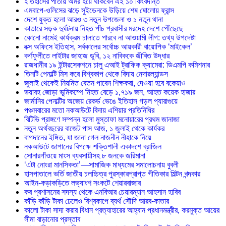
ইতিহাসের পাতায় অমর হয়ে থাকবেন এই ১০ কিংবদন্তি
এমবাপে-ওলিসের ঝড়ে সুইডেনকে উড়িয়ে শেষ ষোলোয় ফ্রান্স
দেশে যুক্ত হলো আরও ৩ নতুন উপজেলা ও ১ নতুন থানা
কাতারে সড়ক দুর্ঘটনায় নিহত পাঁচ প্রবাসীর মরদেহ দেশে পৌঁছেছে
কোনো নামেই কার্যক্রম চালাতে পারবে না আওয়ামী লীগ: তথ্য উপদেষ্টা
বক্স অফিসে ইতিহাস, সর্বকালের সর্বোচ্চ আয়কারী বায়োপিক ‘মাইকেল’
কর্ণফুলীতে লাইটার জাহাজ ডুবি, ১২ নাবিককে জীবিত উদ্ধার
রাজধানীর ১৯ ইন্টারসেকশনে চালু এআই ট্রাফিক ক্যামেরা: ডিএমপি কমিশনার
তিনটি পেনাল্টি মিস করে বিশ্বকাপ থেকে বিদায় নেদারল্যান্ডস
জুলাই থেকেই নিয়মিত বেতন পাবেন শিক্ষকরা, দেওয়া হবে বকেয়াও
ভয়াবহ জোড়া ভূমিকম্পে নিহত বেড়ে ১,৭১৯ জন, আহত কয়েক হাজার
জার্মানির পেনাল্টির অজেয় রেকর্ড ভেঙে ইতিহাস গড়ল প্যারাগুয়ে
পঞ্চমবারের মতো নকআউটে বিদায় এশিয়ার প্রতিনিধির
বিটিভি প্রাঙ্গণে সম্পন্ন হলো মুস্তাফা মনোয়ারের প্রথম জানাজা
নতুন অর্থবছরের বাজেট পাস আজ, ১ জুলাই থেকে কার্যকর
বাগদানের ইঙ্গিত, যা জানা গেল নাজনীন নীহাকে নিয়ে
নকআউটে জাপানের বিপক্ষে শক্তিশালী একাদশে ব্রাজিল
সোনারগাঁওয়ে মাংস ব্যবসায়ীসহ ৮ জনকে জরিমানা
‘এটা নোংরা মানসিকতা’—সামাজিক মাধ্যমের সমালোচনায় বুবলী
হাসপাতালে ভর্তি জাতীয় চলচ্চিত্র পুরস্কারপ্রাপ্ত গীতিকার মিল্টন খন্দকার
আইন-কড়াকড়িতে লভ্যাংশ সংকটে শেয়ারবাজার
কর প্রশাসনের সদস্য থেকে এনবিআর চেয়ারম্যান আহসান হাবিব
কাঁড়ি কাঁড়ি টাকা ঢেলেও বিশ্বকাপে ব্যর্থ সৌদি আরব-কাতার
কালো টাকা সাদা করার বিধান প্রত্যাহারের আহ্বান প্রধানমন্ত্রীর, করমুক্ত আয়ের
সীমা বাড়ানোর প্রস্তাব