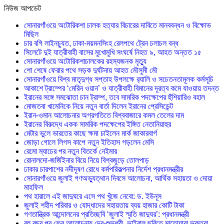
নিউজ আপডেট
সোনারগাঁওয়ে অটোরিকশা চালক হত্যার বিচারের দাবিতে মানববন্ধন ও বিক্ষোভ
মিছিল
চার বগি লাইনচ্যুত, ঢাকা-ময়মনসিংহ রেলপথে ট্রেন চলাচল বন্ধ
সিলেটে দুই যাত্রীবাহী বাসের মুখোমুখি সংঘর্ষে নিহত ৯, আহত অন্তত ১৫
সোনারগাঁওয়ে অটোরিকশাচালকের রহস্যজনক মৃত্যু
শো শেষে ফেরার পথে সড়ক দুর্ঘটনায় আহত মৌসুমী মৌ
সোনারগাঁওয়ে বিশ্ব মাতৃদুগ্ধ সপ্তাহ উপলক্ষে র‍্যালি ও সচেতনতামূলক কর্মসূচি
আকাশে ট্রাম্পের ‘মেরিন ওয়ান’ ও যাত্রীবাহী বিমানের দূরত্ব কমে যাওয়ায় তদন্ত
ইরানের সঙ্গে সমঝোতা চান ট্রাম্প, তবে সামরিক পদক্ষেপের হুঁশিয়ারিও বহাল
মোজতবা খামেনিকে নিয়ে নতুন বার্তা দিলেন ইরানের প্রেসিডেন্ট
ইরান-ওমান আলোচনার অগ্রগতিতে বিশ্ববাজারে কমল তেলের দাম
ইরানের বিরুদ্ধে একক সামরিক পদক্ষেপের ইঙ্গিত নেতানিয়াহুর
মেটার ভুলে ভারতের কাছে ক্ষমা চাইলেন মার্ক জাকারবার্গ
জোড়া গোলে লিগস কাপে নতুন ইতিহাস গড়লেন মেসি
রেমো ম্যাচের পর নতুন বিতর্কে নেইমার
রোনালদো-জর্জিইনার বিয়ে নিয়ে বিশ্বজুড়ে তোলপাড়
ঢাকার চারপাশের নদীদূষণ রোধে কর্মপরিকল্পনার নির্দেশ প্রধানমন্ত্রীর
সোনারগাঁওয়ে জুলাই গণঅভ্যুত্থান দিবসে আলোচনা, আর্থিক সহায়তা ও দোয়া
মাহফিল
পথ হারালে এই জাদুঘরে এসে পথ খুঁজে নেবো: ড. ইউনূস
জুলাই শহীদ পরিবার ও যোদ্ধাদের সহায়তায় ব্যয় হাজার কোটি টাকা
গণতান্ত্রিক আন্দোলনের প্রতিচ্ছবি ‘জুলাই স্মৃতি জাদুঘর’: প্রধানমন্ত্রী
বহু বছর পর ফের আলোচনায় দেব-শুভশ্রী, ভাইরাল ছবিতে মাতোয়ারা ভক্তরা