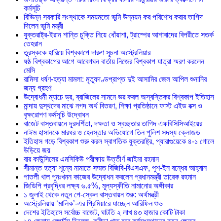
কর্মসূচি
বিভিন্ন সরকারি সংস্থাকে সময়মতো ভূমি উন্নয়ন কর পরিশোধ করার তাগিদ
দিলেন ভূমি মন্ত্রী
যুক্তরাষ্ট্র-ইরান শান্তি চুক্তি নিয়ে ধোঁয়াশা, ট্রাম্পের আশাবাদের বিপরীতে সতর্ক
তেহরান
তুরস্ককে হারিয়ে বিশ্বকাপে দারুণ সূচনা অস্ট্রেলিয়ার
ষষ্ঠ বিশ্বকাপের আগে আবেগঘন বার্তায় নিজের বিশ্বকাপ যাত্রা স্মরণ করলেন
মেসি
রামিসা ধর্ষণ-হত্যা মামলা: মৃত্যুদণ্ডপ্রাপ্ত দুই আসামির জেল আপিল শুনানির
জন্য গ্রহণ
উদ্বোধনী ম্যাচে ড্র, ব্রাজিলের সামনে ভর করল অস্বস্তিকর বিশ্বকাপ ইতিহাস
মান্দায় দুস্থদের মাঝে নগদ অর্থ বিতরণ, শিক্ষা প্রতিষ্ঠানে ফাস্ট এইড বক্স ও
বৃক্ষরোপণ কর্মসূচি উদ্বোধন
বাজেট বাস্তবায়নে দূরদর্শিতা, দক্ষতা ও স্বচ্ছতার তাগিদ এফবিসিসিআইয়ের
নাঈম হাসানকে মারধর ও হেনস্তার অভিযোগে তিন পুলিশ সদস্য ক্লোজড
ইতিহাস গড়ে বিশ্বকাপ শুরু করল স্বাগতিক যুক্তরাষ্ট্র, প্যারাগুয়েকে ৪-১ গোলে
উড়িয়ে জয়
বার কাউন্সিলের এমসিকিউ পরীক্ষায় উত্তীর্ণ জাইমা রহমান
সীমান্ত হত্যা শূন্যে নামাতে সম্মত বিজিবি-বিএসএফ, পুশ-ইন বন্ধের আহ্বান
পাতলী খাল পুনঃখনন কাজের উদ্বোধন করলেন প্রধানমন্ত্রী তারেক রহমান
জিডিপি প্রবৃদ্ধির লক্ষ্য ৬.৫%, মূল্যস্ফীতি নামানোর অঙ্গীকার
১ জুলাই থেকে নতুন পে-স্কেল বাস্তবায়ন শুরু: অর্থমন্ত্রী
অস্ট্রেলিয়ায় ‘মালিক’-এর প্রিমিয়ারে যাচ্ছেন আরিফিন শুভ
দেশের ইতিহাসে সর্বোচ্চ বাজেট, ঘাটতি ২ লাখ ৪৩ হাজার কোটি টাকা