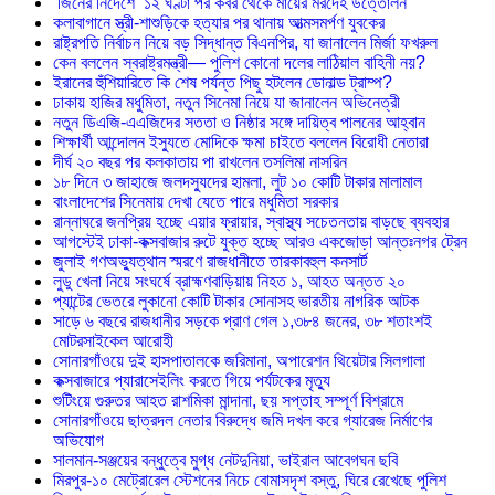
‘জিনের নির্দেশে’ ১২ ঘণ্টা পর কবর থেকে মায়ের মরদেহ উত্তোলন
কলাবাগানে স্ত্রী-শাশুড়িকে হত্যার পর থানায় আত্মসমর্পণ যুবকের
রাষ্ট্রপতি নির্বাচন নিয়ে বড় সিদ্ধান্ত বিএনপির, যা জানালেন মির্জা ফখরুল
কেন বললেন স্বরাষ্ট্রমন্ত্রী— পুলিশ কোনো দলের লাঠিয়াল বাহিনী নয়?
ইরানের হুঁশিয়ারিতে কি শেষ পর্যন্ত পিছু হটলেন ডোনাল্ড ট্রাম্প?
ঢাকায় হাজির মধুমিতা, নতুন সিনেমা নিয়ে যা জানালেন অভিনেত্রী
নতুন ডিএজি-এএজিদের সততা ও নিষ্ঠার সঙ্গে দায়িত্ব পালনের আহ্বান
শিক্ষার্থী আন্দোলন ইস্যুতে মোদিকে ক্ষমা চাইতে বললেন বিরোধী নেতারা
দীর্ঘ ২০ বছর পর কলকাতায় পা রাখলেন তসলিমা নাসরিন
১৮ দিনে ৩ জাহাজে জলদস্যুদের হামলা, লুট ১০ কোটি টাকার মালামাল
বাংলাদেশের সিনেমায় দেখা যেতে পারে মধুমিতা সরকার
রান্নাঘরে জনপ্রিয় হচ্ছে এয়ার ফ্রায়ার, স্বাস্থ্য সচেতনতায় বাড়ছে ব্যবহার
আগস্টেই ঢাকা-কক্সবাজার রুটে যুক্ত হচ্ছে আরও একজোড়া আন্তঃনগর ট্রেন
জুলাই গণঅভ্যুত্থান স্মরণে রাজধানীতে তারকাবহুল কনসার্ট
লুডু খেলা নিয়ে সংঘর্ষে ব্রাহ্মণবাড়িয়ায় নিহত ১, আহত অন্তত ২০
প্যান্টের ভেতরে লুকানো কোটি টাকার সোনাসহ ভারতীয় নাগরিক আটক
সাড়ে ৬ বছরে রাজধানীর সড়কে প্রাণ গেল ১,৩৮৪ জনের, ৩৮ শতাংশই
মোটরসাইকেল আরোহী
সোনারগাঁওয়ে দুই হাসপাতালকে জরিমানা, অপারেশন থিয়েটার সিলগালা
কক্সবাজারে প্যারাসেইলিং করতে গিয়ে পর্যটকের মৃত্যু
শুটিংয়ে গুরুতর আহত রাশমিকা মান্দানা, ছয় সপ্তাহ সম্পূর্ণ বিশ্রামে
সোনারগাঁওয়ে ছাত্রদল নেতার বিরুদ্ধে জমি দখল করে গ্যারেজ নির্মাণের
অভিযোগ
সালমান-সঞ্জয়ের বন্ধুত্বে মুগ্ধ নেটদুনিয়া, ভাইরাল আবেগঘন ছবি
মিরপুর-১০ মেট্রোরেল স্টেশনের নিচে বোমাসদৃশ বস্তু, ঘিরে রেখেছে পুলিশ