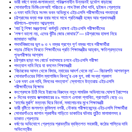
ভারী বর্ষণে বন্যা-জলাবদ্ধতা: পরিকল্পনাহীন উন্নয়নই দুর্ভোগ বাড়াচ্ছে
সোনারগাঁয়ে ডিজিএফআই পরিচয়ে ৫ লাখ টাকা চাঁদা দাবি, দুইজন গ্রেপ্তার
৩ দফা দাবি নিয়ে সংসদ ভবন অভিমুখে এইচএসসি পরীক্ষার্থীদের পদযাত্রা
চট্টগ্রামের বন্যা শুরু হবার সাথে সাথে প্রতিমন্ত্রী হজ্বে আর প্রধানমন্ত্রী
বরিশালে–হাসনাত আব্দুল্লাহ
‘মার্চ টু শিক্ষা মন্ত্রণালয়’ কর্মসূচি ঘোষণা এইচএসসি পরীক্ষার্থীদের
‘লক্ষণ ভালো নয়, এদের খুঁটির জোর কোথায়?’— চট্টগ্রামের হামলা নিয়ে
জামায়াত আমির
পদার্থবিজ্ঞানের ভুল ৬ ও ৭ নম্বর প্রশ্নে পূর্ণ নম্বর পাবে পরীক্ষার্থীরা
পড়ার টেবিলে ফিরতে শিক্ষার্থীদের প্রতি শিক্ষামন্ত্রীর আহ্বান, ক্ষতিগ্রস্তদের
পুনঃপরীক্ষার আশ্বাস
চট্টগ্রাম ছাড়া সব বোর্ডে যথাসময়ে চলবে এইচএসসি পরীক্ষা
পদত্যাগ দাবি নিয়ে যা বললেন শিক্ষামন্ত্রী
‘বিচারকের আসন থেকে বিদায়, ন্যায়ের আদর্শ থেকে নয়’— বিচারপতি আশফাকুল
সোনারগাঁওয়ের লিটল ম্যাগাজিন কিনতু’র এক যুগ, বর্ষা সংখ্যা প্রকাশ
‘এক দফা এক দাবি, মিলনের পদত্যাগ’ স্লোগানে উত্তরায় এইচএসসি
পরীক্ষার্থীদের বিক্ষোভ
কংগ্রেসকে চিঠি দিয়ে ইরানের বিরুদ্ধে নতুন সামরিক অভিযানের ঘোষণা ট্রাম্পের
৮ দিনের বন্যায় কক্সবাজারের ৪৯ শতাংশ এলাকা প্লাবিত, প্রাণহানি বেড়ে ৩২
‘ফার্মের মুরগি’ মন্তব্য ঘিরে বিতর্ক, সমালোচনার মুখে শিক্ষামন্ত্রী
ভারী বৃষ্টিতে জলমগ্ন কুমিল্লা নগরী, নৌকায় পরীক্ষাকেন্দ্রে এইচএসসি শিক্ষার্থীরা
সোনারগাঁওয়ে জাপান প্রবাসীর গাড়িতে ডাকাতির ঘটনায় লুন্ঠিত মালামালসহ ৪
ডাকাত গ্রেপ্তার
ধর্ষণের অভিযোগে গ্রেপ্তার শ্রাবন্তীর ব্যক্তিগত সহকারী, কঠোর শাস্তির দাবি
অভিনেত্রীর