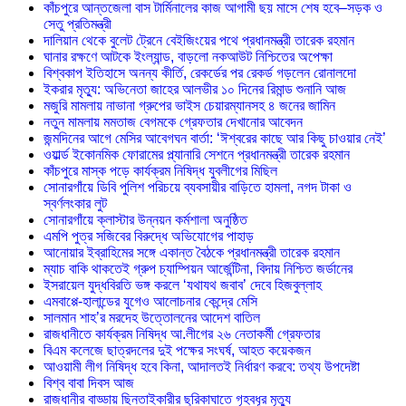
কাঁচপুরে আন্তজেলা বাস টার্মিনালের কাজ আগামী ছয় মাসে শেষ হবে–সড়ক ও
সেতু প্রতিমন্ত্রী
দালিয়ান থেকে বুলেট ট্রেনে বেইজিংয়ের পথে প্রধানমন্ত্রী তারেক রহমান
ঘানার রক্ষণে আটকে ইংল্যান্ড, বাড়লো নকআউট নিশ্চিতের অপেক্ষা
বিশ্বকাপ ইতিহাসে অনন্য কীর্তি, রেকর্ডের পর রেকর্ড গড়লেন রোনালদো
ইকরার মৃত্যু: অভিনেতা জাহের আলভীর ১০ দিনের রিমান্ড শুনানি আজ
মজুরি মামলায় নাভানা গ্রুপের ভাইস চেয়ারম্যানসহ ৪ জনের জামিন
নতুন মামলায় মমতাজ বেগমকে গ্রেফতার দেখানোর আবেদন
জন্মদিনের আগে মেসির আবেগঘন বার্তা: ‘ঈশ্বরের কাছে আর কিছু চাওয়ার নেই’
ওয়ার্ল্ড ইকোনমিক ফোরামের প্ল্যানারি সেশনে প্রধানমন্ত্রী তারেক রহমান
কাঁচপুরে মাস্ক পড়ে কার্যক্রম নিষিদ্ধ যুবলীগের মিছিল
সোনারগাঁয়ে ডিবি পুলিশ পরিচয়ে ব্যবসায়ীর বাড়িতে হামলা, নগদ টাকা ও
স্বর্ণলংকার লুট
সোনারগাঁয়ে ক্লাস্টার উন্নয়ন কর্মশালা অনুষ্ঠিত
এমপি পুত্র সজিবের বিরুদ্ধে অভিযোগের পাহাড়
আনোয়ার ইব্রাহিমের সঙ্গে একান্ত বৈঠকে প্রধানমন্ত্রী তারেক রহমান
ম্যাচ বাকি থাকতেই গ্রুপ চ্যাম্পিয়ন আর্জেন্টিনা, বিদায় নিশ্চিত জর্ডানের
ইসরায়েল যুদ্ধবিরতি ভঙ্গ করলে ‘যথাযথ জবাব’ দেবে হিজবুল্লাহ
এমবাপ্পে-হালান্ডের যুগেও আলোচনার কেন্দ্রে মেসি
সালমান শাহ’র মরদেহ উত্তোলনের আদেশ বাতিল
রাজধানীতে কার্যক্রম নিষিদ্ধ আ.লীগের ২৬ নেতাকর্মী গ্রেফতার
বিএম কলেজে ছাত্রদলের দুই পক্ষের সংঘর্ষ, আহত কয়েকজন
আওয়ামী লীগ নিষিদ্ধ হবে কিনা, আদালতই নির্ধারণ করবে: তথ্য উপদেষ্টা
বিশ্ব বাবা দিবস আজ
রাজধানীর বাড্ডায় ছিনতাইকারীর ছুরিকাঘাতে গৃহবধূর মৃত্যু