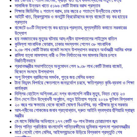
৬৪ জেলায় স্পোর্টস ভিলেজ, ক্রীড়া খাত হবে কর্মসংস্থানের নতুন ক্ষেত্র
সামাজিক উন্নয়ন খাতে ৫১৯৬ কোটি টাকার বরাদ্দ প্রস্তাব
শিক্ষায় জিডিপির ২ শতাংশ বরাদ্দ, চার বছরে ৫ শতাংশে উন্নীতের ঘোষণা
আইটি খাত, ফ্রিল্যান্সার ও কনটেন্ট ক্রিয়েটরদের জন্য বাজেটে বড় কর ছাড়ের
প্রস্তাব
বাজেটে ৬০টি নিত্যপণ্যে কর ছাড়ের প্রস্তাব, মূল্যস্ফীতি কমাতে সরকারের
উদ্যোগ
ছয় নবজাতকের মৃত্যুর ঘটনায় আদ্-দ্বীন হাসপাতালের লাইসেন্স বাতিল
‎কুমিল্লা সাংবাদিক ফোরাম, ঢাকার সদস্যপদ পেলেন ৩৮ সাংবাদিক
৯.৩৮ লাখ কোটি টাকার বাজেট সংসদে উপস্থাপন করছেন অর্থমন্ত্রী আমির খসরু
রামিসা হত্যা মামলাসহ নারী ও শিশু নির্যাতনের সব মামলার বিচার চলবে
বিরতিহীনভাবে
প্রধানমন্ত্রীর সভাপতিত্বে অনুমোদন পেল ৯.৩৮ লাখ কোটি টাকার বাজেট,
বিকেলে সংসদে উপস্থাপন
অপু বিশ্বাস ব্রাজিলের সমর্থক, পুত্র জয় মেসির ভক্ত
টানা বিদ্যুৎ বিপর্যয়ে ক্ষেতলালে জনদুর্ভোগ চরমে, ক্ষতিগ্রস্ত কৃষি-ব্যবসা ও শিক্ষা
কার্যক্রম
দিল্লির হোটেলে অগ্নিকাণ্ড: দগ্ধ বাংলাদেশি নারীর মৃত্যু, নিহত বেড়ে ২৩
তিন দেশে তিন উদ্বোধনী অনুষ্ঠান, নতুন ইতিহাস গড়ছে ২০২৬ ফুটবল বিশ্বকাপ
২০ বছর পর ক্ষমতায় থেকে বাজেট ঘোষণা বিএনপির, বড় পরীক্ষার মুখে সরকার
আদ-দ্বীনের শোকজের জবাব প্রত্যাখ্যান, দ্রুত আইনি ব্যবস্থার হুঁশিয়ারি স্বাস্থ্য
মন্ত্রীর
মে মাসে বিজিবির অভিযানে ১৭৭ কোটি ৭৮ লাখ টাকার চোরাচালান জব্দ
বিশ্ব শান্তি প্রতিষ্ঠায় বাংলাদেশি শান্তিরক্ষীদের ভূমিকার প্রশংসা প্রধানমন্ত্রীর
মাঠে নেমেই গোল মেসির, আইসল্যান্ডকে উড়িয়ে বিশ্বকাপ প্রস্তুতি শেষ