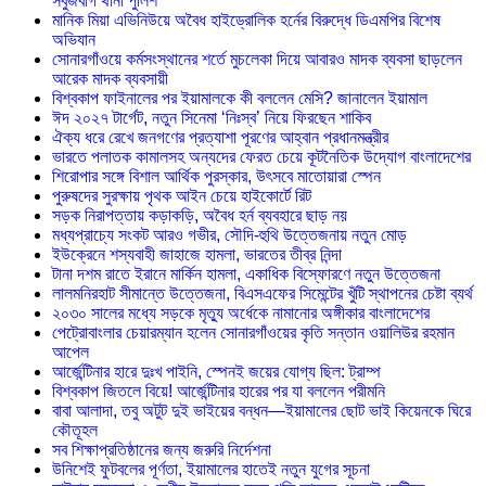
সবুজবাগ থানা পুলিশ
মানিক মিয়া এভিনিউয়ে অবৈধ হাইড্রোলিক হর্নের বিরুদ্ধে ডিএমপির বিশেষ
অভিযান
সোনারগাঁওয়ে কর্মসংস্থানের শর্তে মুচলেকা দিয়ে আবারও মাদক ব্যবসা ছাড়লেন
আরেক মাদক ব্যবসায়ী
বিশ্বকাপ ফাইনালের পর ইয়ামালকে কী বললেন মেসি? জানালেন ইয়ামাল
ঈদ ২০২৭ টার্গেট, নতুন সিনেমা ‘নিঃস্ব’ নিয়ে ফিরছেন শাকিব
ঐক্য ধরে রেখে জনগণের প্রত্যাশা পূরণের আহ্বান প্রধানমন্ত্রীর
ভারতে পলাতক কামালসহ অন্যদের ফেরত চেয়ে কূটনৈতিক উদ্যোগ বাংলাদেশের
শিরোপার সঙ্গে বিশাল আর্থিক পুরস্কার, উৎসবে মাতোয়ারা স্পেন
পুরুষদের সুরক্ষায় পৃথক আইন চেয়ে হাইকোর্টে রিট
সড়ক নিরাপত্তায় কড়াকড়ি, অবৈধ হর্ন ব্যবহারে ছাড় নয়
মধ্যপ্রাচ্যে সংকট আরও গভীর, সৌদি-হুথি উত্তেজনায় নতুন মোড়
ইউক্রেনে শস্যবাহী জাহাজে হামলা, ভারতের তীব্র নিন্দা
টানা দশম রাতে ইরানে মার্কিন হামলা, একাধিক বিস্ফোরণে নতুন উত্তেজনা
লালমনিরহাট সীমান্তে উত্তেজনা, বিএসএফের সিমেন্টের খুঁটি স্থাপনের চেষ্টা ব্যর্থ
২০৩০ সালের মধ্যে সড়কে মৃত্যু অর্ধেকে নামানোর অঙ্গীকার বাংলাদেশের
পেট্রোবাংলার চেয়ারম্যান হলেন সোনারগাঁওয়ের কৃতি সন্তান ওয়ালিউর রহমান
আপেল
আর্জেন্টিনার হারে দুঃখ পাইনি, স্পেনই জয়ের যোগ্য ছিল: ট্রাম্প
বিশ্বকাপ জিতলে বিয়ে! আর্জেন্টিনার হারের পর যা বললেন পরীমনি
বাবা আলাদা, তবু অটুট দুই ভাইয়ের বন্ধন—ইয়ামালের ছোট ভাই কিয়েনকে ঘিরে
কৌতূহল
সব শিক্ষাপ্রতিষ্ঠানের জন্য জরুরি নির্দেশনা
উনিশেই ফুটবলের পূর্ণতা, ইয়ামালের হাতেই নতুন যুগের সূচনা