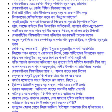
সোনারগাঁওয়ে ২৬৩ কেজি নিষিদ্ধ পলিথিন ব্যাগ জব্দ, জরিমানা
সোনারগাঁওয়ে ২৫ কেজি নিষিদ্ধ পিরানহা মাছ জব্দ
টানা ভারী বৃষ্টিতে অনির্দিষ্টকালের জন্য বন্ধ সাজেক পর্যটনকেন্দ্র
বিশ্বকাপের সেমিফাইনালে নতুন বল ‘ট্রিওন্ডা ফাইনাল’
স্বরাষ্ট্রমন্ত্রীর সঙ্গে জাতিসংঘের জঁ-পিয়েরে লাক্রোয়ার দ্বিপাক্ষিক বৈঠক
হঠাৎ গ্রামের বাড়িতে তিন কিংবদন্তি অভিনেত্রী, যশোরে ববিতা-সুচন্দা-চম্পা
অক্টোবরে শুরু হতে পারে স্থানীয় সরকার নির্বাচন, জানালেন তথ্য উপদেষ্টা
সেনাবাহিনীর গ্রীষ্মকালীন মহড়া পরিদর্শনে প্রধানমন্ত্রী তারেক রহমান
হরমুজ প্রণালিতে ফের ক্ষেপণাস্ত্র হামলার দাবি যুক্তরাষ্ট্রের, অস্বীকার-ব্যাখ্যায়
ইরান
হুমকি নয়, সম্মান চাই—চুক্তি ইস্যুতে যুক্তরাষ্ট্রকে বার্তা আরাঘচির
বিদায়ের পরও থামছে না রোনালদো বিতর্ক, কোচ মার্টিনেজের সিদ্ধান্তে প্রশ্ন
প্রিয় দল আর্জেন্টিনা, তবু আজ মিশরের পক্ষেই অভিনেত্রী বর্ষা
পলির অর্থের প্রভাবের অভিযোগে মুখ খুললেন শিল্পী সমিতির সভাপতি শিবা শানু
বঙ্গোপসাগরে তেল-গ্যাস অনুসন্ধান, দেশীয় উৎপাদনে জোর দিচ্ছে সরকার
সোনারগাঁওয়ে শিক্ষার্থীদের মাঝে ২০ হাজার গাছের চারা বিতরণ
প্লেব্যাক সম্রাট এন্ড্রু কিশোরকে হারানোর ষষ্ঠ বছর আজ
ন্যাটো সম্মেলনের আগে কিয়েভে রুশ হামলা, নিহত ১১
ট্রাম্পের ডিজিটাল মুদ্রায় বড় ধাক্কা, ক্ষতি ৩৮০ কোটি ডলার
ইকরার আত্মহত্যা : অভিনেতা জাহের আলভীর জামিন মেলেনি
কাঠগড়ায় আনচেলত্তি, ফিনিশিং ব্যর্থতায় ব্রাজিলের বিদায়
কান্নায় ভেঙে পড়লেন নেইমার, শেষ ম্যাচের ইঙ্গিত ব্রাজিল তারকার
আমিরকে বিয়ে করে কি ইসলাম গ্রহণ করলেন গৌরী?
হালান্ডের জোড়া গোলে বিদায় ব্রাজিল, ইতিহাসে প্রথমবার তিন ফুটবলারের ৭
গোল