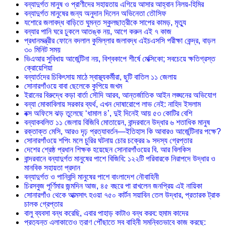
বন্যাদুর্গত মানুষ ও প্রাণীদের সহায়তায় এগিয়ে আসার আহ্বান নিলয়-হিমির
বন্যাদুর্গত মানুষের জন্য অনুদান দিলেন অভিনেতা তৌসিফ
যশোরে জলাবদ্ধ বাড়িতে ঘুমন্ত স্কুলছাত্রীকে সাপের কামড়, মৃত্যু
বন্যার পানি ঘরে ঢুকলে আতঙ্ক নয়, আগে করুন এই ৭ কাজ
প্রধানমন্ত্রীর ফোনে বদলাল কুমিল্লার জলাবদ্ধ এইচএসসি পরীক্ষা কেন্দ্র, বাড়ল
৩০ মিনিট সময়
ভিএআর সুবিধায় আর্জেন্টিনা নয়, বিশ্বকাপে শীর্ষে মেক্সিকো; সবচেয়ে ক্ষতিগ্রস্ত
ক্রোয়েশিয়া
বন্যার্তদের চিকিৎসায় মাঠে স্বাস্থ্যকর্মীরা, ছুটি বাতিল ১১ জেলায়
সোনারগাঁওয়ে বাবা ছেলেকে কুপিয়ে জখম
ইরানের বিরুদ্ধে কড়া বার্তা সৌদি আরব, আন্তর্জাতিক আইন লঙ্ঘনের অভিযোগ
বন্যা মোকাবিলায় সরকার ব্যর্থ, এখন দোষারোপে লাভ নেই: নাহিদ ইসলাম
বক্স অফিসে ঝড় তুলেছে ‘ধামাল ৪’, দুই দিনেই আয় ৫৩ কোটির বেশি
বন্যাকবলিত ১১ জেলায় বিজিবি মোতায়েন, বান্দরবানে উদ্ধার ৬ শতাধিক মানুষ
রক্তাক্ত মেসি, আরও দৃঢ় প্রত্যাবর্তন—ইতিহাস কি আবারও আর্জেন্টিনার পক্ষে?
সোনারগাঁওয়ে শপিং মলে চুরির ঘটনায় চোর চক্রের ৯ সদস্য গ্রেপ্তার
দেশের শ্রেষ্ঠ প্রধান শিক্ষক হয়েছেন সোনারগাঁওয়ের বি. আর বিলকিস
বান্দরবানে বন্যাদুর্গত মানুষের পাশে বিজিবি: ১২২টি পরিবারকে নিরাপদে উদ্ধার ও
মানবিক সহায়তা প্রদান
বন্যাদুর্গত ও পানিবন্দি মানুষের পাশে বাংলাদেশ নৌবাহিনী
চিরসবুজ পূর্ণিমার জন্মদিন আজ, ৪৫ বছরে পা রাখলেন জনপ্রিয় এই নায়িকা
সোনারগাঁও থেকে আত্মসাৎ হওয়া ৭৫০ কার্টন সয়াবিন তেল উদ্ধার, প্রতারক ট্রাক
চালক গ্রেপ্তার
বালু ব্যবসা বন্ধ করেছি, এবার পাহাড় কাটাও বন্ধ করব: হুমাম কাদের
প্রত্যন্ত এলাকাতেও ত্রাণ পৌঁছাতে সব বাহিনী সমন্বিতভাবে কাজ করছে: