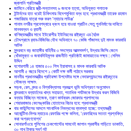
জ্বালানি প্রতিমন্ত্রী
জামিনে বেরিয়ে স্ত্রী-সন্তানসহ ৬ জনকে হত্যা, অভিযুক্ত পলাতক
ইন্টার্নদের হাত ধরেই চিকিৎসায় বিদেশমুখিতা বন্ধ হবে: প্রধানমন্ত্রী তারেক রহমান
গজারিয়ায় যাত্রা শুরু করল ‘ন্যাচার লাউঞ্জ’
পানাম নগরীর প্রবেশদ্বারে ধ্বংস হয়ে যাওয়া প্রাচীন সেতু পুননির্মাণের দাবিতে
মানববন্ধন ও র‌্যালী
বাণিজ্যমন্ত্রীর সাথে ইউরোপীয় ইউনিয়নের রাষ্ট্রদূত এর বৈঠক
চৌদ্দগ্রামে র‌্যাব-বিজিবির যৌথ অভিযানে ৭০ কেজি গাঁজাসহ দুই মাদক কারবারি
আটক
সুন্দরবনে বড় জাহাঙ্গীর বাহিনীর ৩ সদস্যের আত্মসমর্পণ, উদ্ধার জিম্মি জেলে
ধোঁকামুক্ত ও জবাবদিহিমূলক রাজনীতি প্রতিষ্ঠাই জামায়াতের লক্ষ্য : সেলিম
উদ্দিন
যশোরগামী ১৪ হাজার ৫০০ পিস ইয়াবাসহ ৪ মাদক কারবারি আটক
আগামী ৫ বছরে বিদেশে ১ কোটি দক্ষ কর্মী পাঠাবে সরকার
মাননীয় প্রধানমন্ত্রীর প্রতিরক্ষা উপদেষ্টার সঙ্গে নেদারল্যান্ডসের রাষ্ট্রদূতের
সৌজন্য সাক্ষাৎ
সড়ক, রেল, বন্দর ও বিশ্ববিদ্যালয় প্রকল্পে ভূমি অধিগ্রহণ অনুমোদন
বান্দরবানে বন্যার্তদের খাদ্য সহায়তা, শতাধিক পর্যটককে উদ্ধার করল বিজিবি
বন্যায় বিচ্ছিন্ন সাজেক, ত্রাণ কার্যক্রম জোরদার প্রশাসনের
শেয়ারবাজার কেলেঙ্কারির হোতাদের বিচার হবে: প্রধানমন্ত্রী
বার কাউন্সিলের আদলে সাংবাদিক নিবন্ধনের ব্যবস্থা হচ্ছে: তথ্যমন্ত্রী
আর্জেন্টিনা-মিশর ম্যাচের রেফারির পক্ষে কলিনা, ‘রেফারিদের সততা প্রশ্নবিদ্ধ
করা অগ্রহণযোগ্য’
সোনারগাঁওয়ে পুলিশের চেকপোস্টের সামনেই জাপান প্রবাসীর গাড়িতে ডাকাতি,
৩০ লাখ টাকার স্বর্ণ লুট