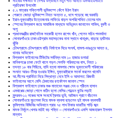
সাইবার সক্ষমতা ও দেশীয় উদ্ভাবনে নতুন গতি আনতে এমআইএসটিতে
প্রতিরক্ষা উপদেষ্টা
৫.২ মাত্রার শক্তিশালী ভূমিকম্পে কেঁপে উঠল ইরান
পেরুতে জোড়া ভূমিকম্পে নিহত অন্তত ৫, ধসে পড়েছে বহু ঘরবাড়ি
ইরান-যুক্তরাষ্ট্র উত্তেজনায় লাফিয়ে বাড়ল অপরিশোধিত তেলের দাম
স্পেনের বিশ্বকাপ জয়ে সামাজিক মাধ্যমে অভিনন্দন জানালেন শাকিব, বুবলী ও
অপু
প্রধানমন্ত্রীর রাজনৈতিক সহকারী হলেন রাশেদ খাঁন, পেলেন সচিব পদমর্যাদা
সোনারগাঁওয়ে ঢাকা-চট্টগ্রাম মহাসড়কের নানা স্থানে খানাখন্দ, বাড়ছে দুর্ঘটনার
ঝুঁকি
চৌদ্দগ্রামে চৌদ্দগ্রামে বাড়ি নির্মাণকে ঘিরে সংঘর্ষ, হামলা-ভাঙচুরে আহত ৪,
থানায় অভিযোগ
বিশ্বকাপ ফাইনালের টিকিটের সর্বনিম্ন দাম ১০ হাজার ডলার!
মানিকগঞ্জে চাকা ফেটে খালে পড়ল সেলফি পরিবহনের বাস, নিহত ১
তদন্ত ১৮ বার পিছিয়ে, হাদি হত্যা মামলায় ক্ষোভ ভুক্তভোগী পরিবারের
সংঘাত আরও তীব্র হওয়ার ইঙ্গিত, যুক্তরাষ্ট্রকে সতর্ক করলেন খামেনি
আ.লীগের প্রার্থিতা নিয়ে সিদ্ধান্ত নেবে ইসি ও আদালত: রিজভী
ফাইনালের আগে মেসি ঠেকানোর রণকৌশল জানাল স্পেন
বিশ্বকাপ ফাইনালে ঢাকার মঞ্চ মাতাবেন সঞ্জয় দেব ও প্রীতম হাসান
এমবাপ্পের জোড়া গোলে কঠিন হলো মেসির গোল্ডেন বুটের লড়াই
সুন্দরবন-১২ লঞ্চের সঙ্গে সংঘর্ষে ট্রলার ডুবি, আটজন প্রাণে বাঁচলেন
সোনারগাঁওয়ে মুচলেকা দিয়ে মাদক ব্যবসা ছাড়লেন দুই মাদক ব্যবসায়ী
কুমিল্লায় বিজিবির অভিযানে প্রায় ৭৫ লাখ টাকার ভারতীয় শাড়ি জব্দ
মাদক নির্মূলে খেলার মাঠই বড় শক্তি – সোনারগাঁওয়ে এমপি আজহারুল ইসলাম
মান্নান