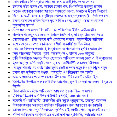
সোনারগাঁওয়ে তিন গ্রামে শিয়ালের কামড়ে নারী,শিশুসহ আহত ১৫
দুদকের সচিব হলেন মো. সাইদুর রহমান খান, পিএসসিতে ফজলুর রহমান
তারেক রহমানকে স্বাগত জানাতে প্রস্তুত ভারত, জানালেন দীনেশ ত্রিবেদী
দিনে ১৮ ঘণ্টা কাজ করে দৃষ্টান্ত স্থাপন করেছেন প্রধানমন্ত্রী: মির্জা ফখরুল
ঢাকায় আসছেন মার্কিন বিশেষ দূত সার্জিও গোর, গুরুত্ব পাচ্ছে বাংলাদেশ–
যুক্তরাষ্ট্র সম্পর্ক
দেশে ৪৫ লাখ মামলা বিচারাধীন, বড় পরিবর্তনের ইঙ্গিত আইনমন্ত্রীর
বাংলাদেশের নতুন ওয়ানডে অধিনায়ক লিটন দাস, দায়িত্ব হারালেন মিরাজ
সোনারগাঁওয়ে খাসির মাংসে পানি মেশানোর অপরাধে ব্যবসায়ীকে জরিমানা
যশোর থেকে গ্রেপ্তার চট্টগ্রামের শীর্ষ ‘সন্ত্রাসী’ ডেভিড ইমন
সোহমের বিরুদ্ধে প্রতারণা, বিশ্বাসভঙ্গ ও প্রাণনাশের হুমকির অভিযোগ
বন্ধ কারখানায় ফিরেছে প্রাণ, কর্মসংস্থান ৩ হাজার ৫০০ মানুষের
ঢাবি শিক্ষার্থীকে উদ্ধারে গিয়ে হেনস্তার অভিযোগ ডাকসু নেতা এ বি জুবায়েরের
হঠাৎ অসুস্থ অভিনেত্রী মেঘলা মুক্তা, আইসিইউতে চলছে চিকিৎসা
যৌতুক মামলার পর এবার আত্মহত্যার চেষ্টা মামলায় নতুন বিপাকে প্রিন্স মামুন
ঢাকায় বড় ভূমিকম্পের শঙ্কা, প্রস্তুতি ও পরিকল্পনায় বড় ঘাটতি
ভারতে পালানোর পথে গ্রেপ্তার চট্টগ্রামের শীর্ষ সন্ত্রাসী ডেভিড ইমন
জিপিএইচ ইস্পাতকে ৫ কোটি টাকা জরিমানা, জুলাই যোদ্ধাদের কল্যাণে ব্যয়ের
নির্দেশ
বিধবা নারীকে ধর্ষণের অভিযোগে জামায়াত নেতার বিরুদ্ধে মামলা
হবিগঞ্জে বিএনপি-এনসিপির পাল্টাপাল্টি কর্মসূচি, ১৪৪ ধারা জারি
সরকারি নথি জালিয়াতি: রাঙ্গাবালীর এসি ল্যান্ড প্রত্যাহার, তদন্তে প্রশাসন
শিক্ষাব্যবস্থার উন্নয়নে সমন্বিত পরিকল্পনার কথা জানালেন প্রধানমন্ত্রী
আপিল বিভাগের নতুন সিদ্ধান্তে স্থগিত হাইকোর্টের শ্যোন অ্যারেস্ট আদেশ
দক্ষিণ আফ্রিকায় অগ্নিকাণ্ডে বাংলাদেশিদের প্রাণহানি, সহায়তায় মাঠে