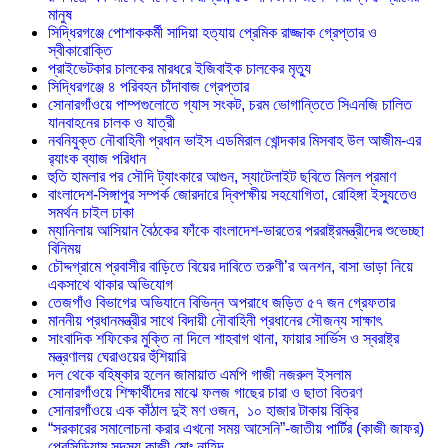
মানুষ
সিদ্ধিরগঞ্জে পোশাককর্মী সাদিয়া হত্যায় প্রেমিক রাজ্জাক গ্রেপ্তার ও
স্বীকারোক্তি
প্রাইভেটকার চালকের মারধরে ইজিবাইক চালকের মৃত্যু
সিদ্ধিরগঞ্জে ৪ পরিবহন চাঁদাবাজ গ্রেপ্তার
সোনারগাঁওয়ে পাম্পগুলোতে গ্যাস সংকট, চরম ভোগান্তিতে সিএনজি চালিত
যানবাহনের চালক ও যাত্রী
নবনিযুক্ত নৌবাহিনী প্রধান ভাইস এডমিরাল খোন্দকার মিসবাহ উল আজীম-এর
র‍্যাংক ব্যাজ পরিধান
হুতি হামলার পর সৌদি ট্যাংকারে আগুন, স্যাটেলাইট ছবিতে মিলল প্রমাণ
বাংলাদেশ-সিঙ্গাপুর সম্পর্ক জোরদারে দ্বিপক্ষীয় সহযোগিতা, রোহিঙ্গা ইস্যুতেও
সমর্থন চাইল ঢাকা
ম্যানিলায় আসিয়ান বৈঠকের ফাঁকে বাংলাদেশ-ভারতের পররাষ্ট্রমন্ত্রীদের শুভেচ্ছা
বিনিময়
চৌদ্দগ্রামে প্রবাসীর বাড়িতে বিয়ের দাবিতে তরুণী’র অনশন, বাসা ভাড়া নিয়ে
একসাথে থাকার অভিযোগ
তেজগাঁও বিভাগের অভিযানে বিভিন্ন অপরাধে জড়িত ৫৭ জন গ্রেফতার
মাননীয় প্রধানমন্ত্রীর সাথে বিদায়ী নৌবাহিনী প্রধানের সৌজন্য সাক্ষাৎ
সাংবাদিক শফিকের মুক্তি না দিলে শাহবাগ থানা, ফায়ার সার্ভিস ও স্বরাষ্ট্র
মন্ত্রণালয় ঘেরাওয়ের হুঁশিয়ারি
দল থেকে বহিষ্কার হলেন জামায়াত এমপি গাজী নজরুল ইসলাম
সোনারগাঁওয়ে শিক্ষার্থীদের মাঝে ফলজ গাছের চারা ও ছাতা বিতরণ ​
সোনারগাঁওয়ে এক কাঁঠাল দুই মণ ওজন, ১০ হাজার টাকায় বিক্রি
“সরকারের সমালোচনা করার এখনো সময় আসেনি”-জাতীয় পার্টির (কাজী জাফর)
প্রেসিডিয়াম সদস্য কাজী মোঃ নাহিদ