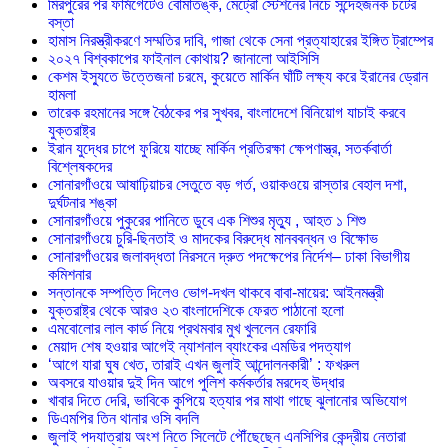
মিরপুরের পর ফার্মগেটেও বোমাতঙ্ক, মেট্রো স্টেশনের নিচে সন্দেহজনক চটের
বস্তা
হামাস নিরস্ত্রীকরণে সম্মতির দাবি, গাজা থেকে সেনা প্রত্যাহারের ইঙ্গিত ট্রাম্পের
২০২৭ বিশ্বকাপের ফাইনাল কোথায়? জানালো আইসিসি
কেশম ইস্যুতে উত্তেজনা চরমে, কুয়েতে মার্কিন ঘাঁটি লক্ষ্য করে ইরানের ড্রোন
হামলা
তারেক রহমানের সঙ্গে বৈঠকের পর সুখবর, বাংলাদেশে বিনিয়োগ যাচাই করবে
যুক্তরাষ্ট্র
ইরান যুদ্ধের চাপে ফুরিয়ে যাচ্ছে মার্কিন প্রতিরক্ষা ক্ষেপণাস্ত্র, সতর্কবার্তা
বিশ্লেষকদের
সোনারগাঁওয়ে আষাঢ়িয়াচর সেতুতে বড় গর্ত, ওয়াকওয়ে রাস্তার বেহাল দশা,
দুর্ঘটনার শঙ্কা
সোনারগাঁওয়ে পুকুরের পানিতে ডুবে এক শিশুর মৃত্যু , আহত ১ শিশু
সোনারগাঁওয়ে চুরি-ছিনতাই ও মাদকের বিরুদ্ধে মানববন্ধন ও বিক্ষোভ
সোনারগাঁওয়ের জলাবদ্ধতা নিরসনে দ্রুত পদক্ষেপের নির্দেশ– ঢাকা বিভাগীয়
কমিশনার
সন্তানকে সম্পত্তি দিলেও ভোগ-দখল থাকবে বাবা-মায়ের: আইনমন্ত্রী
যুক্তরাষ্ট্র থেকে আরও ২৩ বাংলাদেশিকে ফেরত পাঠানো হলো
এমবোলোর লাল কার্ড নিয়ে প্রথমবার মুখ খুললেন রেফারি
মেয়াদ শেষ হওয়ার আগেই ন্যাশনাল ব্যাংকের এমডির পদত্যাগ
‘আগে যারা ঘুষ খেত, তারাই এখন জুলাই আন্দোলনকারী’ : ফখরুল
অবসরে যাওয়ার দুই দিন আগে পুলিশ কর্মকর্তার মরদেহ উদ্ধার
খাবার দিতে দেরি, ভাবিকে কুপিয়ে হত্যার পর মাথা গাছে ঝুলানোর অভিযোগ
ডিএমপির তিন থানার ওসি বদলি
জুলাই পদযাত্রায় অংশ নিতে সিলেটে পৌঁছেছেন এনসিপির কেন্দ্রীয় নেতারা