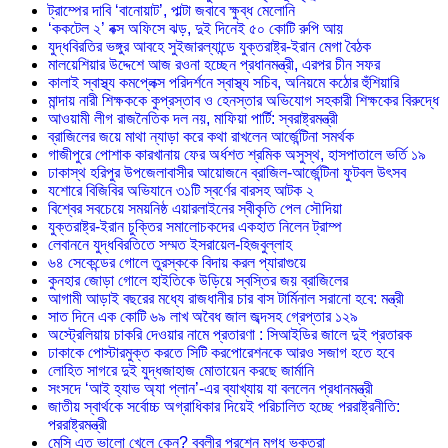
ট্রাম্পের দাবি ‘বানোয়াট’, পাল্টা জবাবে ক্ষুব্ধ মেলোনি
‘ককটেল ২’ বক্স অফিসে ঝড়, দুই দিনেই ৫০ কোটি রুপি আয়
যুদ্ধবিরতির ভঙ্গুর আবহে সুইজারল্যান্ডে যুক্তরাষ্ট্র-ইরান মেগা বৈঠক
মালয়েশিয়ার উদ্দেশে আজ রওনা হচ্ছেন প্রধানমন্ত্রী, এরপর চীন সফর
কালাই স্বাস্থ্য কমপ্লেক্স পরিদর্শনে স্বাস্থ্য সচিব, অনিয়মে কঠোর হুঁশিয়ারি
মান্দায় নারী শিক্ষককে কুপ্রস্তাব ও হেনস্তার অভিযোগ সহকারী শিক্ষকের বিরুদ্ধে
আওয়ামী লীগ রাজনৈতিক দল নয়, মাফিয়া পার্টি: স্বরাষ্ট্রমন্ত্রী
ব্রাজিলের জয়ে মাথা ন্যাড়া করে কথা রাখলেন আর্জেন্টিনা সমর্থক
গাজীপুরে পোশাক কারখানায় ফের অর্ধশত শ্রমিক অসুস্থ, হাসপাতালে ভর্তি ১৯
ঢাকাস্থ হরিপুর উপজেলাবাসীর আয়োজনে ব্রাজিল-আর্জেন্টিনা ফুটবল উৎসব
যশোরে বিজিবির অভিযানে ৩১টি স্বর্ণের বারসহ আটক ২
বিশ্বের সবচেয়ে সময়নিষ্ঠ এয়ারলাইনের স্বীকৃতি পেল সৌদিয়া
যুক্তরাষ্ট্র-ইরান চুক্তির সমালোচকদের একহাত নিলেন ট্রাম্প
লেবাননে যুদ্ধবিরতিতে সম্মত ইসরায়েল-হিজবুল্লাহ
৬৪ সেকেন্ডের গোলে তুরস্ককে বিদায় করল প্যারাগুয়ে
কুনহার জোড়া গোলে হাইতিকে উড়িয়ে স্বস্তির জয় ব্রাজিলের
আগামী আড়াই বছরের মধ্যে রাজধানীর চার বাস টার্মিনাল সরানো হবে: মন্ত্রী
সাত দিনে এক কোটি ৬৯ লাখ অবৈধ জাল জব্দসহ গ্রেপ্তার ১২৯
‎অস্ট্রেলিয়ায় চাকরি দেওয়ার নামে প্রতারণা : সিআইডির জালে দুই প্রতারক
ঢাকাকে পোস্টারমুক্ত করতে সিটি করপোরেশনকে আরও সজাগ হতে হবে
লোহিত সাগরে দুই যুদ্ধজাহাজ মোতায়েন করছে জার্মানি
সংসদে ‘আই হ্যাভ অ্যা প্লান’-এর ব্যাখ্যায় যা বললেন প্রধানমন্ত্রী
জাতীয় স্বার্থকে সর্বোচ্চ অগ্রাধিকার দিয়েই পরিচালিত হচ্ছে পররাষ্ট্রনীতি:
পররাষ্ট্রমন্ত্রী
মেসি এত ভালো খেলে কেন? বুবলীর প্রশ্নে মুগ্ধ ভক্তরা