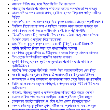
ওয়ানডে সিরিজ শুরু, টসে জিতে ফিল্ডিং নিল বাংলাদেশ
আত্মহত্যায় প্ররোচনার মামলায় অভিনেতা জাহের আলভীর জামিন নামঞ্জুর
আনচেলত্তির ওপর আস্থা রাখছে ব্রাজিল, ২০৩০ বিশ্বকাপ পর্যন্ত দায়িত্ব
নিশ্চিত
সোনারগাঁওয়ে গণসংযোগের মধ্য দিয়ে যুবদল নেতার চেয়ারম্যান প্রার্থী ঘোষণা
চিরবিদায় নিলেন বাংলা ভাষা ও সাহিত্য গবেষক আবুল কাসেম ফজলুল হক
শেখ হাসিনার দেশে ফিরতে আইনি বাধা নেই: চিফ প্রসিকিউটর
‘বিএনপিরে মামলা দিমু, আওয়ামী লীগরে কোলে লইয়া নাচমু’-সোনারগাঁওয়ে
বিএনপি নেতার এ বক্তব্য ঘিরে আলোচনা
ভাঙা ডিম ও কুসুমে রক্তের দাগ—কোনটি ঝুঁকিপূর্ণ, কোনটি নিরাপদ?
মার্কিন স্বাধীনতা দিবসে ট্রাম্পকে প্রধানমন্ত্রীর শুভেচ্ছা
হামে শিশুর মৃত্যুর ঘটনায় ড. ইউনূসসহ ৪ জনের বিরুদ্ধে মামলার আবেদন
তিন ছেলের উপস্থিতিতে খামেনির জানাজা সম্পন্ন
জুলাই গণঅভ্যুত্থানে স্নাইপার ব্যবহারের প্রমাণ পাওয়ার দাবি চিফ
প্রসিকিউটরের
ভারতীয় ভিসা কেন্দ্রে দীর্ঘ সারি, ‘স্লট’ নিয়ে আবেদনকারীদের ভোগান্তি
সরকারি অনুষ্ঠানের ব্যানার-বিলবোর্ডে প্রধানমন্ত্রীর ছবি ব্যবহার নিষিদ্ধ
অলাভজনক ও বন্ধ রাষ্ট্রায়ত্ত কলকারখানা দ্রুত চালুর নির্দেশ প্রধানমন্ত্রীর
ইরানি আলোচকদের হত্যার আশঙ্কা, চাঞ্চল্যকর তথ্য নিউইয়র্ক টাইমসের
প্রতিবেদনে
গণভোট, সীমান্ত সুরক্ষা ও কর্মসংস্থানের দাবিতে মাঠে নামছে এনসিপি
ঘানাকে হারিয়ে শেষ ষোলোয় কলম্বিয়া, এবার প্রতিপক্ষ সুইজারল্যান্ড
চকবাজারে মার্কেটে অগ্নিকাণ্ড, তিন ঘণ্টার চেষ্টায় নিয়ন্ত্রণে আগুন
কেপ ভার্দের লড়াকু ফুটবলে মুগ্ধ নেটিজেনরা, প্রশংসায় ভাসছে ফেসবুক