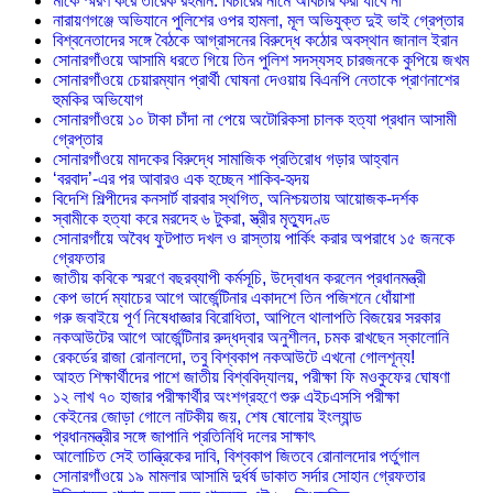
মাকে স্মরণ করে তারেক রহমান: বিচারের নামে অবিচার করা যাবে না
নারায়ণগঞ্জে অভিযানে পুলিশের ওপর হামলা, মূল অভিযুক্ত দুই ভাই গ্রেপ্তার
বিশ্বনেতাদের সঙ্গে বৈঠকে আগ্রাসনের বিরুদ্ধে কঠোর অবস্থান জানাল ইরান
সোনারগাঁওয়ে আসামি ধরতে গিয়ে তিন পুলিশ সদস্যসহ চারজনকে কুপিয়ে জখম
সোনারগাঁওয়ে চেয়ারম্যান প্রার্থী ঘোষনা দেওয়ায় বিএনপি নেতাকে প্রাণনাশের
হুমকির অভিযোগ
সোনারগাঁওয়ে ১০ টাকা চাঁদা না পেয়ে অটোরিকসা চালক হত্যা প্রধান আসামী
গ্রেপ্তার
সোনারগাঁওয়ে মাদকের বিরুদ্ধে সামাজিক প্রতিরোধ গড়ার আহ্বান
‘বরবাদ’-এর পর আবারও এক হচ্ছেন শাকিব-হৃদয়
বিদেশি শিল্পীদের কনসার্ট বারবার স্থগিত, অনিশ্চয়তায় আয়োজক-দর্শক
স্বামীকে হত্যা করে মরদেহ ৬ টুকরা, স্ত্রীর মৃত্যুদণ্ড
সোনারগাঁয়ে অবৈধ ফুটপাত দখল ও রাস্তায় পার্কিং করার অপরাধে ১৫ জনকে
গ্রেফতার
জাতীয় কবিকে স্মরণে বছরব্যাপী কর্মসূচি, উদ্বোধন করলেন প্রধানমন্ত্রী
কেপ ভার্দে ম্যাচের আগে আর্জেন্টিনার একাদশে তিন পজিশনে ধোঁয়াশা
গরু জবাইয়ে পূর্ণ নিষেধাজ্ঞার বিরোধিতা, আপিলে থালাপতি বিজয়ের সরকার
নকআউটের আগে আর্জেন্টিনার রুদ্ধদ্বার অনুশীলন, চমক রাখছেন স্কালোনি
রেকর্ডের রাজা রোনালদো, তবু বিশ্বকাপ নকআউটে এখনো গোলশূন্য!
আহত শিক্ষার্থীদের পাশে জাতীয় বিশ্ববিদ্যালয়, পরীক্ষা ফি মওকুফের ঘোষণা
১২ লাখ ৭০ হাজার পরীক্ষার্থীর অংশগ্রহণে শুরু এইচএসসি পরীক্ষা
কেইনের জোড়া গোলে নাটকীয় জয়, শেষ ষোলোয় ইংল্যান্ড
প্রধানমন্ত্রীর সঙ্গে জাপানি প্রতিনিধি দলের সাক্ষাৎ
আলোচিত সেই তান্ত্রিকের দাবি, বিশ্বকাপ জিতবে রোনালদোর পর্তুগাল
সোনারগাঁওয়ে ১৯ মামলার আসামি দুর্ধর্ষ ডাকাত সর্দার সোহান গ্রেফতার