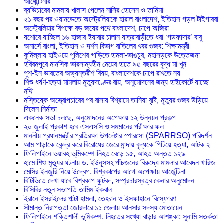
আর্জেন্টিনার
ব্যভিচারের মামলায় খালাস পেলেন নাসির হোসেন ও তামিমা
২১ বছর পর ওয়ানডেতে অস্ট্রেলিয়াকে হারাল বাংলাদেশ, ইতিহাস গড়ল টাইগাররা
অস্ট্রেলিয়ার বিপক্ষে বড় জয়ের পথে বাংলাদেশ, চাপে অজিরা
যশোরে যাচ্ছিল ১৬ হাজার ইয়াবার চালান যাত্রাবাড়ীতে ধরা ‘গডফাদার’ বাবু
অনার্সে বাংলা, ইতিহাস ও দর্শন বিভাগ বাতিলের খবর গুজব: শিক্ষামন্ত্রী
কুমিল্লায় হাইওয়ে পুলিশের গাড়িতে হামলা-ভাঙচুর, মহাসড়কে উত্তেজনা
‎হরিরমপুরে মানসিক ভারসাম্যহীন মেয়ের হাতে ৯৫ বছরের বৃদ্ধ মা খুন
পুশ-ইন ভারতের অভ্যন্তরীণ বিষয়, বাংলাদেশকে চাপে রাখতে নয়
শিশু ধর্ষণ-হত্যা মামলায় মৃত্যুদণ্ডের রায়, অনুমোদনের জন্য হাইকোর্টে যাচ্ছে
নথি
মস্তিষ্কে অস্ত্রোপচারের পর বাসায় বিশ্রামে তানিয়া বৃষ্টি, মৃত্যুর গুজব উড়িয়ে
দিলেন নির্মাতা
একনেক সভা চলছে, অনুমোদনের অপেক্ষায় ১২ উন্নয়ন প্রকল্প
২০ জুলাই প্রকাশ হবে এসএসসি ও সমমানের পরীক্ষার ফল
মাননীয় প্রধানমন্ত্রীর প্রতিরক্ষা উপদেষ্টার স্পারসো (SPARRSO) পরিদর্শন
আম পাড়াকে কেন্দ্র করে বিরোধের জেরে মান্দায় বৃদ্ধকে পিটিয়ে হত্যা, আটক ২
ফিলিপাইনে ভয়াবহ ভূমিকম্পে নিহত বেড়ে ১৫, আহত অন্তত ১২৯
হামে শিশু মৃত্যুর ঘটনায় ড. ইউনূসসহ পাঁচজনের বিরুদ্ধে মামলার আবেদন খারিজ
মেসির ইনজুরি নিয়ে উদ্বেগ, বিশ্বকাপের আগে অপেক্ষায় আর্জেন্টিনা
বিটিভিতে দেখা যাবে বিশ্বকাপ ফুটবল, সম্প্রচারস্বত্ব কেনার অনুমোদন
বিসিবির নতুন সভাপতি তামিম ইকবাল
ইরানে ইসরাইলের পাল্টা হামলা, তেহরান ও ইসফাহানে বিস্ফোরণ
সীমান্ত নিরাপত্তা জোরদারে ১১ জেলায় আনসার সদস্য মোতায়েন
ফিলিপাইনে শক্তিশালী ভূমিকম্প, নিহতের সংখ্যা বাড়ার আশঙ্কা; সুনামি সতর্কতা