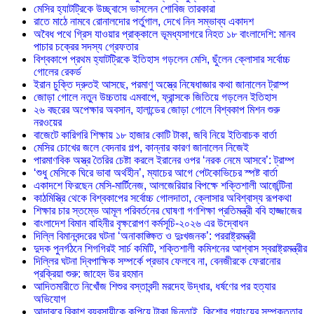
মেসির হ্যাটট্রিকে উচ্ছ্বাসে ভাসলেন শোবিজ তারকারা
রাতে মাঠে নামবে রোনালদোর পর্তুগাল, দেখে নিন সম্ভাব্য একাদশ
‎অবৈধ পথে গ্রিস যাওয়ার প্রাক্কালে ভূমধ্যসাগরে নিহত ১৮ বাংলাদেশি: মানব
পাচার চক্রের সদস্য গ্রেফতার
বিশ্বকাপে প্রথম হ্যাটট্রিকে ইতিহাস গড়লেন মেসি, ছুঁলেন ক্লোসার সর্বোচ্চ
গোলের রেকর্ড
ইরান চুক্তি দ্রুতই আসছে, পরমাণু অস্ত্রে নিষেধাজ্ঞার কথা জানালেন ট্রাম্প
জোড়া গোলে নতুন উচ্চতায় এমবাপে, ফ্রান্সকে জিতিয়ে গড়লেন ইতিহাস
২৬ বছরের অপেক্ষার অবসান, হালান্ডের জোড়া গোলে বিশ্বকাপ মিশন শুরু
নরওয়ের
বাজেটে কারিগরি শিক্ষায় ১৮ হাজার কোটি টাকা, জবি নিয়ে ইতিবাচক বার্তা
মেসির চোখের জলে বেদনার গল্প, কান্নার কারণ জানালেন নিজেই
পারমাণবিক অস্ত্র তৈরির চেষ্টা করলে ইরানের ওপর ‘নরক নেমে আসবে’: ট্রাম্প
‘শুধু মেসিকে ঘিরে ভাবা অর্থহীন’, ম্যাচের আগে পেটকোভিচের স্পষ্ট বার্তা
একাদশে ফিরছেন মেসি-মার্টিনেজ, আলজেরিয়ার বিপক্ষে শক্তিশালী আর্জেন্টিনা
কাঠমিস্ত্রি থেকে বিশ্বকাপের সর্বোচ্চ গোলদাতা, ক্লোসার অবিশ্বাস্য রূপকথা
শিক্ষার চার স্তম্ভে আমূল পরিবর্তনের ঘোষণা গণশিক্ষা প্রতিমন্ত্রী ববি হাজ্জাজের
বাংলাদেশ বিমান বাহিনীর বৃক্ষরোপণ কর্মসূচি-২০২৬ এর উদ্বোধন
দিল্লি বিমানবন্দরের ঘটনা ‘অনাকাঙ্ক্ষিত ও দুঃখজনক’: পররাষ্ট্রমন্ত্রী
দুদক পুনর্গঠনে শিগগিরই সার্চ কমিটি, শক্তিশালী কমিশনের আশ্বাস স্বরাষ্ট্রমন্ত্রীর
দিল্লির ঘটনা দ্বিপাক্ষিক সম্পর্কে প্রভাব ফেলবে না, বেনজীরকে ফেরানোর
প্রক্রিয়া শুরু: জাহেদ উর রহমান
আদিতমারীতে নিখোঁজ শিশুর বস্তাবন্দী মরদেহ উদ্ধার, ধর্ষণের পর হত্যার
অভিযোগ
আদাবরে বিকাশ ব্যবসায়ীকে কুপিয়ে টাকা ছিনতাই, কিশোর গ্যাংয়ের সম্পৃক্ততার