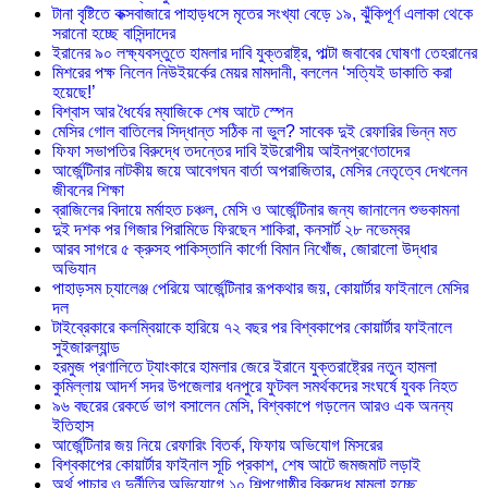
টানা বৃষ্টিতে কক্সবাজারে পাহাড়ধসে মৃতের সংখ্যা বেড়ে ১৯, ঝুঁকিপূর্ণ এলাকা থেকে
সরানো হচ্ছে বাসিন্দাদের
ইরানের ৯০ লক্ষ্যবস্তুতে হামলার দাবি যুক্তরাষ্ট্র, পাল্টা জবাবের ঘোষণা তেহরানের
মিশরের পক্ষ নিলেন নিউইয়র্কের মেয়র মামদানী, বললেন ‘সত্যিই ডাকাতি করা
হয়েছে!’
বিশ্বাস আর ধৈর্যের ম্যাজিকে শেষ আটে স্পেন
মেসির গোল বাতিলের সিদ্ধান্ত সঠিক না ভুল? সাবেক দুই রেফারির ভিন্ন মত
ফিফা সভাপতির বিরুদ্ধে তদন্তের দাবি ইউরোপীয় আইনপ্রণেতাদের
আর্জেন্টিনার নাটকীয় জয়ে আবেগঘন বার্তা অপরাজিতার, মেসির নেতৃত্বে দেখলেন
জীবনের শিক্ষা
ব্রাজিলের বিদায়ে মর্মাহত চঞ্চল, মেসি ও আর্জেন্টিনার জন্য জানালেন শুভকামনা
দুই দশক পর গিজার পিরামিডে ফিরছেন শাকিরা, কনসার্ট ২৮ নভেম্বর
আরব সাগরে ৫ ক্রুসহ পাকিস্তানি কার্গো বিমান নিখোঁজ, জোরালো উদ্ধার
অভিযান
পাহাড়সম চ্যালেঞ্জ পেরিয়ে আর্জেন্টিনার রূপকথার জয়, কোয়ার্টার ফাইনালে মেসির
দল
টাইব্রেকারে কলম্বিয়াকে হারিয়ে ৭২ বছর পর বিশ্বকাপের কোয়ার্টার ফাইনালে
সুইজারল্যান্ড
হরমুজ প্রণালিতে ট্যাংকারে হামলার জেরে ইরানে যুক্তরাষ্ট্রের নতুন হামলা
কুমিল্লায় আদর্শ সদর উপজেলার ধনপুরে ফুটবল সমর্থকদের সংঘর্ষে যুবক নিহত
৯৬ বছরের রেকর্ডে ভাগ বসালেন মেসি, বিশ্বকাপে গড়লেন আরও এক অনন্য
ইতিহাস
আর্জেন্টিনার জয় নিয়ে রেফারিং বিতর্ক, ফিফায় অভিযোগ মিসরের
বিশ্বকাপের কোয়ার্টার ফাইনাল সূচি প্রকাশ, শেষ আটে জমজমাট লড়াই
অর্থ পাচার ও দুর্নীতির অভিযোগে ১০ শিল্পগোষ্ঠীর বিরুদ্ধে মামলা হচ্ছে