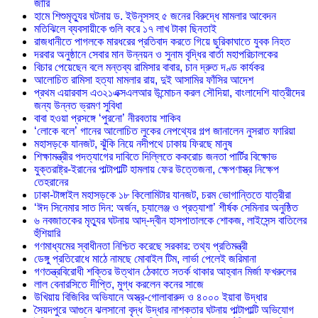
জারি
হামে শিশুমৃত্যুর ঘটনায় ড. ইউনূসসহ ৫ জনের বিরুদ্ধে মামলার আবেদন
মতিঝিলে ব্যবসায়ীকে গুলি করে ১৭ লাখ টাকা ছিনতাই
রাজধানীতে পাগলকে মারধরের প্রতিবাদ করতে গিয়ে ছুরিকাঘাতে যুবক নিহত
দরবার অনুষ্ঠানে সেবার মান উন্নয়ন ও সুনাম বৃদ্ধির বার্তা মহাপরিচালকের
বিচার পেয়েছেন বলে মন্তব্য রামিসার বাবার, চান দ্রুত দণ্ড কার্যকর
আলোচিত রামিসা হত্যা মামলার রায়, দুই আসামির ফাঁসির আদেশ
প্রথম এয়ারবাস এ৩২১এক্সএলআর উন্মোচন করল সৌদিয়া, বাংলাদেশি যাত্রীদের
জন্য উন্নত ভ্রমণ সুবিধা
বাবা হওয়া প্রসঙ্গে ‘পুরনো’ নীরবতায় শাকিব
‘লোকে বলে’ গানের আলোচিত লুকের নেপথ্যের গল্প জানালেন নুসরাত ফারিয়া
মহাসড়কে যানজট, ঝুঁকি নিয়ে নদীপথে ঢাকায় ফিরছে মানুষ
শিক্ষামন্ত্রীর পদত্যাগের দাবিতে দিল্লিতে ককরোচ জনতা পার্টির বিক্ষোভ
যুক্তরাষ্ট্র-ইরানের পাল্টাপাল্টি হামলায় ফের উত্তেজনা, ক্ষেপণাস্ত্র নিক্ষেপ
তেহরানের
ঢাকা-টাঙ্গাইল মহাসড়কে ১৮ কিলোমিটার যানজট, চরম ভোগান্তিতে যাত্রীরা
‘ঈদ সিনেমার সাত দিন: অর্জন, চ্যালেঞ্জ ও প্রত্যাশা’ শীর্ষক সেমিনার অনুষ্ঠিত
৬ নবজাতকের মৃত্যুর ঘটনায় আদ্-দ্বীন হাসপাতালকে শোকজ, লাইসেন্স বাতিলের
হুঁশিয়ারি
গণমাধ্যমের স্বাধীনতা নিশ্চিত করেছে সরকার: তথ্য প্রতিমন্ত্রী
ডেঙ্গু প্রতিরোধে মাঠে নামছে মোবাইল টিম, লার্ভা পেলেই জরিমানা
গণতন্ত্রবিরোধী শক্তির উত্থান ঠেকাতে সতর্ক থাকার আহ্বান মির্জা ফখরুলের
লাল বেনারসিতে দীপ্তি, মুগ্ধ করলেন কনের সাজে
উখিয়ায় বিজিবির অভিযানে অস্ত্র-গোলাবারুদ ও ৪০০০ ইয়াবা উদ্ধার
সৈয়দপুরে আগুনে ঝলসানো বৃদ্ধ উদ্ধার নাশকতার ঘটনায় পাল্টাপাল্টি অভিযোগ