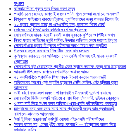
ফখরুল
বালিয়াডাঙ্গীতে পুকূরে ডুবে শিশুর করুণ মৃত্যু
পাহাড়ি ঢলে বেড়েছে কাপ্তাই হ্রদের পানি, খুলে দেওয়া হলো ১৬ জলকপাট
বিশ্বকাপ ফাইনালে থাকছেন ট্রাম্প, চ্যাম্পিয়নদের জন্য থাকছে বিশেষ রিং
২০ জুলাই প্রকাশ হচ্ছে না এসএসসির ফল, জানালো শিক্ষা বোর্ড
কোলের সেই শিশুই এখন ফাইনালে মেসির প্রতিপক্ষ
সোনারগাঁওয়ে মাদক বিরোধী র‌্যালী করায় যুবককে কুপিয়ে ও পিটিয়ে জখম
নিহত ফায়ার সার্ভিসের ডুবুরি সাদিক, উদ্ধার অভিযান শেষে মরদেহ উদ্ধার
সোনারগাঁওয়ে জুলাই বিপ্লবের শহীদদের স্মরণে স্মরণ সভা অনুষ্ঠিত
উত্তরায় সড়ক অবরোধে শিক্ষার্থীরা, বন্ধ যান চলাচল
কুমিল্লায় র‍্যাব-১১ এর অভিযানে ১০০ কেজি গাঁজাসহ দুই মাদক ব্যবসায়ী
গ্রেফতার
সোনারগাঁয়ে দুই চেয়ারম্যান প্রার্থীর একই স্থানে সভাকে কেন্দ্র করে উত্তেজনা
আদমজী ইপিজেডে কাপড়ের গোডাউনে ভয়াবহ আগুন
২১ ক্যাটাগরিতে প্রাথমিক শিক্ষা পদক বিতরণ করলেন প্রধানমন্ত্রী
অভিষেকের আগেই সেন্ট স্যাটিন ছাড়লেন লেক্সি লেভিন, নেট দুনিয়ায় তুমুল
আলোচনা
ভারী বর্ষণে বন্যা-জলাবদ্ধতা: পরিকল্পনাহীন উন্নয়নই দুর্ভোগ বাড়াচ্ছে
সোনারগাঁয়ে ডিজিএফআই পরিচয়ে ৫ লাখ টাকা চাঁদা দাবি, দুইজন গ্রেপ্তার
৩ দফা দাবি নিয়ে সংসদ ভবন অভিমুখে এইচএসসি পরীক্ষার্থীদের পদযাত্রা
চট্টগ্রামের বন্যা শুরু হবার সাথে সাথে প্রতিমন্ত্রী হজ্বে আর প্রধানমন্ত্রী
বরিশালে–হাসনাত আব্দুল্লাহ
‘মার্চ টু শিক্ষা মন্ত্রণালয়’ কর্মসূচি ঘোষণা এইচএসসি পরীক্ষার্থীদের
‘লক্ষণ ভালো নয়, এদের খুঁটির জোর কোথায়?’— চট্টগ্রামের হামলা নিয়ে
জামায়াত আমির