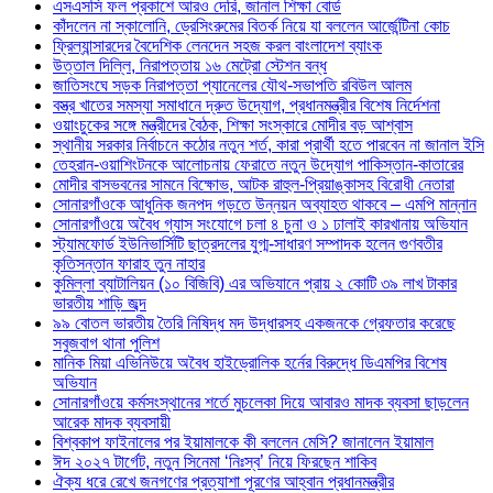
এসএসসি ফল প্রকাশে আরও দেরি, জানাল শিক্ষা বোর্ড
কাঁদলেন না স্কালোনি, ড্রেসিংরুমের বিতর্ক নিয়ে যা বললেন আর্জেন্টিনা কোচ
ফ্রিল্যান্সারদের বৈদেশিক লেনদেন সহজ করল বাংলাদেশ ব্যাংক
উত্তাল দিল্লি, নিরাপত্তায় ১৬ মেট্রো স্টেশন বন্ধ
জাতিসংঘে সড়ক নিরাপত্তা প্যানেলের যৌথ-সভাপতি রবিউল আলম
বস্ত্র খাতের সমস্যা সমাধানে দ্রুত উদ্যোগ, প্রধানমন্ত্রীর বিশেষ নির্দেশনা
ওয়াংচুকের সঙ্গে মন্ত্রীদের বৈঠক, শিক্ষা সংস্কারে মোদীর বড় আশ্বাস
স্থানীয় সরকার নির্বাচনে কঠোর নতুন শর্ত, কারা প্রার্থী হতে পারবেন না জানাল ইসি
তেহরান-ওয়াশিংটনকে আলোচনায় ফেরাতে নতুন উদ্যোগ পাকিস্তান-কাতারের
মোদীর বাসভবনের সামনে বিক্ষোভ, আটক রাহুল-প্রিয়াঙ্কাসহ বিরোধী নেতারা
সোনারগাঁওকে আধুনিক জনপদ গড়তে উন্নয়ন অব্যাহত থাকবে – এমপি মান্নান
সোনারগাঁওয়ে অবৈধ গ্যাস সংযোগে চলা ৪ চুনা ও ১ ঢালাই কারখানায় অভিযান
স্ট্যামফোর্ড ইউনিভার্সিটি ছাত্রদলের যুগ্ম-সাধারণ সম্পাদক হলেন গুণবতীর
কৃতিসন্তান ফারাহ তুন নাহার
কুমিল্লা ব্যাটালিয়ন (১০ বিজিবি) এর অভিযানে প্রায় ২ কোটি ৩৯ লাখ টাকার
ভারতীয় শাড়ি জব্দ
৯৯ বোতল ভারতীয় তৈরি নিষিদ্ধ মদ উদ্ধারসহ একজনকে গ্রেফতার করেছে
সবুজবাগ থানা পুলিশ
মানিক মিয়া এভিনিউয়ে অবৈধ হাইড্রোলিক হর্নের বিরুদ্ধে ডিএমপির বিশেষ
অভিযান
সোনারগাঁওয়ে কর্মসংস্থানের শর্তে মুচলেকা দিয়ে আবারও মাদক ব্যবসা ছাড়লেন
আরেক মাদক ব্যবসায়ী
বিশ্বকাপ ফাইনালের পর ইয়ামালকে কী বললেন মেসি? জানালেন ইয়ামাল
ঈদ ২০২৭ টার্গেট, নতুন সিনেমা ‘নিঃস্ব’ নিয়ে ফিরছেন শাকিব
ঐক্য ধরে রেখে জনগণের প্রত্যাশা পূরণের আহ্বান প্রধানমন্ত্রীর