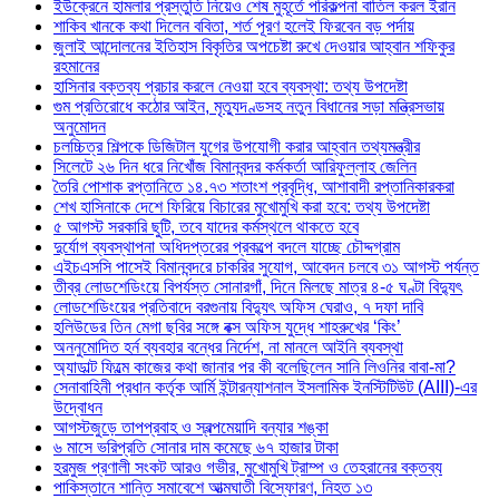
ইউক্রেনে হামলার প্রস্তুতি নিয়েও শেষ মুহূর্তে পরিকল্পনা বাতিল করল ইরান
শাকিব খানকে কথা দিলেন ববিতা, শর্ত পূরণ হলেই ফিরবেন বড় পর্দায়
জুলাই আন্দোলনের ইতিহাস বিকৃতির অপচেষ্টা রুখে দেওয়ার আহ্বান শফিকুর
রহমানের
হাসিনার বক্তব্য প্রচার করলে নেওয়া হবে ব্যবস্থা: তথ্য উপদেষ্টা
গুম প্রতিরোধে কঠোর আইন, মৃত্যুদণ্ডসহ নতুন বিধানের সড়া মন্ত্রিসভায়
অনুমোদন
চলচ্চিত্র শিল্পকে ডিজিটাল যুগের উপযোগী করার আহ্বান তথ্যমন্ত্রীর
সিলেটে ২৬ দিন ধরে নিখোঁজ বিমানবন্দর কর্মকর্তা আরিফুল্লাহ জেলিন
তৈরি পোশাক রপ্তানিতে ১৪.৭৩ শতাংশ প্রবৃদ্ধি, আশাবাদী রপ্তানিকারকরা
শেখ হাসিনাকে দেশে ফিরিয়ে বিচারের মুখোমুখি করা হবে: তথ্য উপদেষ্টা
৫ আগস্ট সরকারি ছুটি, তবে যাদের কর্মস্থলে থাকতে হবে
দুর্যোগ ব্যবস্থাপনা অধিদপ্তরের প্রকল্পে বদলে যাচ্ছে চৌদ্দগ্রাম
এইচএসসি পাসেই বিমানবন্দরে চাকরির সুযোগ, আবেদন চলবে ৩১ আগস্ট পর্যন্ত
তীব্র লোডশেডিংয়ে বিপর্যস্ত সোনারগাঁ, দিনে মিলছে মাত্র ৪-৫ ঘণ্টা বিদ্যুৎ
লোডশেডিংয়ের প্রতিবাদে বরগুনায় বিদ্যুৎ অফিস ঘেরাও, ৭ দফা দাবি
হলিউডের তিন মেগা ছবির সঙ্গে বক্স অফিস যুদ্ধে শাহরুখের ‘কিং’
অননুমোদিত হর্ন ব্যবহার বন্ধের নির্দেশ, না মানলে আইনি ব্যবস্থা
অ্যাডাল্ট ফিল্মে কাজের কথা জানার পর কী বলেছিলেন সানি লিওনির বাবা-মা?
সেনাবাহিনী প্রধান কর্তৃক আর্মি ইন্টারন্যাশনাল ইসলামিক ইনস্টিটিউট (AIII)-এর
উদ্বোধন
আগস্টজুড়ে তাপপ্রবাহ ও স্বল্পমেয়াদি বন্যার শঙ্কা
৬ মাসে ভরিপ্রতি সোনার দাম কমেছে ৬৭ হাজার টাকা
হরমুজ প্রণালী সংকট আরও গভীর, মুখোমুখি ট্রাম্প ও তেহরানের বক্তব্য
পাকিস্তানে শান্তি সমাবেশে আত্মঘাতী বিস্ফোরণ, নিহত ১৩