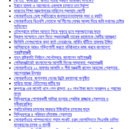
কে এই ‘কাকরোচ’ জনতা পার্টির প্রধান অভিজিৎ দীপকে?
ইরানে হামলা ও আলোচনা একসঙ্গে চালাতে চান ট্রাম্প
ভারতের শিক্ষা মন্ত্রণালয়ের দায়িত্বে প্রলহাদ জোশী
সোনারগাঁওয়ে ডেঙ্গু প্রতিরোধে জনসচেতনতামূলক সভা ও র‍্যালি
সোনারগাঁওয়ে বিএনপি নেতাকে আ’লীগের দোষর আখ্যা দিয়ে জমি দখলের চেষ্টার
অভিযোগ
চৌদ্দগ্রামে ফুটবল আনতে গিয়ে পুকুরে ডুবে স্কুলছাত্রের মৃত্যু
ব্রিকস সম্মেলনে যোগ দিতে প্রধানমন্ত্রী তারেক রহমানকে মোদীর আমন্ত্রণ
জিসিসি দেশগুলোকে কড়া বার্তা তেহরানের, মার্কিন ঘাঁটিতে হামলার ইঙ্গিত
আসিয়ানকে আরও শক্তিশালী করতে ঘনিষ্ঠভাবে কাজ করবে বাংলাদেশ:
পররাষ্ট্রমন্ত্রী
নতুন রাষ্ট্রপতি নির্বাচন সেপ্টেম্বরে, জানালেন আইনমন্ত্রী
সেমিকন্ডাক্টরেই বাংলাদেশের আগামী দিনের সম্ভাবনা: প্রধানমন্ত্রী
সোনারগাঁওয়ে ১২ মামলার আসামি ও শীর্ষ সন্ত্রাসী রাসেল আহমেদ গ্রেপ্তার ,
আগ্নেয়াস্ত্র উদ্ধার
সোনারগাঁওয়ে জগন্নাথ দেবের উল্টো রথযাত্রা অনুষ্ঠিত
হারিয়ে যাচ্ছে ঐতিহ্যের মাটির ঘর
রুপগঞ্জে এক মাসেই ধসে গেল রাস্তা, ৫০ লাখ টাকা জলে অবরুদ্ধ ৫ গ্রামের
মানুষ
সিদ্ধিরগঞ্জে পোশাককর্মী সাদিয়া হত্যায় প্রেমিক রাজ্জাক গ্রেপ্তার ও
স্বীকারোক্তি
প্রাইভেটকার চালকের মারধরে ইজিবাইক চালকের মৃত্যু
সিদ্ধিরগঞ্জে ৪ পরিবহন চাঁদাবাজ গ্রেপ্তার
সোনারগাঁওয়ে পাম্পগুলোতে গ্যাস সংকট, চরম ভোগান্তিতে সিএনজি চালিত
যানবাহনের চালক ও যাত্রী