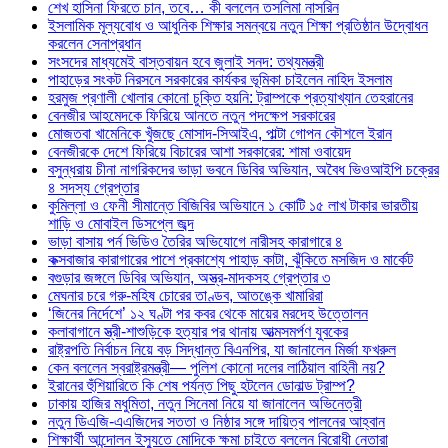
শেখ হাসিনা ফিরতে চান, তবে… কী বললেন তসলিমা নাসরিন
ইসলামিক মূল্যবোধ ও আধুনিক শিক্ষার সমন্বয়ে নতুন শিক্ষা প্রতিষ্ঠান উদ্বোধন
করলেন সেনাপ্রধান
সংসদের মাধ্যমেই বাস্তবায়ন হবে জুলাই সনদ: তথ্যমন্ত্রী
পাহাড়ের সংকট নিরসনে সরকারের কার্যকর ভূমিকা চাইলেন নাহিদ ইসলাম
হরমুজ প্রণালী খোলার কোনো চুক্তি হয়নি: ট্রাম্পকে প্রত্যাখ্যান তেহরানের
বেনজীর আহমেদকে ফিরিয়ে আনতে নতুন পদক্ষেপ সরকারের
মোজতবা খামেনিকে খুঁজছে মোসাদ-সিআইএ, পাল্টা গোপন কৌশলে ইরান
বেনজীরকে দেশে ফিরিয়ে বিচারের আশা সরকারের: শামা ওবায়েদ
বসুন্ধরায় চীনা নাগরিকদের ভাড়া ভবনে ডিবির অভিযান, অবৈধ ভিওআইপি চক্রের
৪ সদস্য গ্রেপ্তার
কুমিল্লা ও ফেনী সীমান্তে বিজিবির অভিযানে ১ কোটি ১৫ লাখ টাকার ভারতীয়
শাড়ি ও মোবাইল ডিসপ্লে জব্দ
ভাড়া বাসায় পর্ন ভিডিও তৈরির অভিযোগে নারীসহ কারাগারে ৪
কক্সবাজার কারাগারের পাশে প্রকাশ্যে পাহাড় কাটা, ঝুঁকিতে মসজিদ ও মার্কেট
বগুড়ার জঙ্গলে ডিবির অভিযান, অস্ত্র-মাদকসহ গ্রেপ্তার ৩
মেঘনার চরে গরু-মহিষ চোরের তাণ্ডব, আতঙ্কে খামারিরা
‘জিনের নির্দেশে’ ১২ ঘণ্টা পর কবর থেকে মায়ের মরদেহ উত্তোলন
কলাবাগানে স্ত্রী-শাশুড়িকে হত্যার পর থানায় আত্মসমর্পণ যুবকের
রাষ্ট্রপতি নির্বাচন নিয়ে বড় সিদ্ধান্ত বিএনপির, যা জানালেন মির্জা ফখরুল
কেন বললেন স্বরাষ্ট্রমন্ত্রী— পুলিশ কোনো দলের লাঠিয়াল বাহিনী নয়?
ইরানের হুঁশিয়ারিতে কি শেষ পর্যন্ত পিছু হটলেন ডোনাল্ড ট্রাম্প?
ঢাকায় হাজির মধুমিতা, নতুন সিনেমা নিয়ে যা জানালেন অভিনেত্রী
নতুন ডিএজি-এএজিদের সততা ও নিষ্ঠার সঙ্গে দায়িত্ব পালনের আহ্বান
শিক্ষার্থী আন্দোলন ইস্যুতে মোদিকে ক্ষমা চাইতে বললেন বিরোধী নেতারা