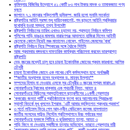
কুমিল্লায় বিজিবির উদ্যোগে ৫১ কোটি ৮৩ লাখ টাকার মাদক ও তামাকজাত পণ্য
ধ্বংস
জাপানে ৭.১ মাত্রার শক্তিশালী ভূমিকম্প, জারি হলো সুনামি সতর্কতা
রাষ্ট্রপতির আইনি সুরক্ষা শুধু দায়িত্বকালেই, পদ ছাড়লে আইনি প্রক্রিয়ার
মুখোমুখি হওয়া সম্ভব: তথ্য উপদেষ্টা
রাষ্ট্রপতি নির্বাচনের তারিখ এখনও চূড়ান্ত নয়, প্রস্তুত নির্বাচন কমিশন
পুলিশের গাড়ি ভাঙচুর মামলায় নারায়ণগঞ্জ আদালতে হাজিরা দিলেন আইভী
ছেলেকে কোলে নিয়েই মঞ্চ মাতালেন নোবেল, গাইলেন জেমসের ‘বাবা’
রাষ্ট্রপতি নির্বাচন নিয়ে স্পিকারের সঙ্গে বৈঠকে সিইসি
আজ প্রথমবার বঙ্গভবনে দাফতরিক কার্যক্রম পরিচালনা করবেন ভারপ্রাপ্ত
রাষ্ট্রপতি
দেড় বছরের মধ্যেই চালু হবে চায়না ইকোনমিক জোনের প্রথম কারখানা: আশিক
চৌধুরী
চায়না ইকোনমিক জোনে এক লাখের বেশি কর্মসংস্থান হবে: অর্থমন্ত্রী
**জাতীয় অধ্যাপক হলেন অধ্যাপক ড. মাহবুব উল্লাহ**
সম্পদের হিসাব না দেওয়ায় এসকে সুর চৌধুরীর ৩ বছরের সশ্রম কারাদণ্ড
সোনারগাঁওয়ে ট্রাকের ধাক্কায় এক পথচারী নিহত, আহত ৪
সোনারগাঁওয়ে মিছিলের প্রস্তুতিকালে ছাত্রলীগের ১২কর্মী গ্রেপ্তার
‘ককরোচ জনতা পার্টি’র প্রতিষ্ঠাতাকে ফলো করে আলোচনায় প্রিয়াঙ্কা
স্যালুট বিতর্কে মুখ খুললেন ইশরাক, ‘এটি আমার ব্যক্তিগত শ্রদ্ধার প্রকাশ’
৩ শর্তে লাইসেন্স ফিরে পেল আদ্-দ্বীন মেডিকেল কলেজ হাসপাতাল
জাতীয় সংসদের সাউন্ড সিস্টেম প্রতিস্থাপনে উচ্চ পর্যায়ের সভা
সোনারগাঁওয়ে যুবককে পিটিয়ে ও ছুরিকাঘাতে হত্যা, আহত ৩
শাড়ি কিনে না দেওয়ায় স্বামীকে হত্যার অভিযোগ, ভারতে গ্রেপ্তার নারী
‘ক্যামেরার সামনে আমি অনেক আনন্দ পাই’—কাজী নওশাবা আহমেদ