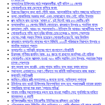
বন্যার্তদের চিকিৎসায় মাঠে স্বাস্থ্যকর্মীরা, ছুটি বাতিল ১১ জেলায়
সোনারগাঁওয়ে বাবা ছেলেকে কুপিয়ে জখম
ইরানের বিরুদ্ধে কড়া বার্তা সৌদি আরব, আন্তর্জাতিক আইন লঙ্ঘনের অভিযোগ
বন্যা মোকাবিলায় সরকার ব্যর্থ, এখন দোষারোপে লাভ নেই: নাহিদ ইসলাম
বক্স অফিসে ঝড় তুলেছে ‘ধামাল ৪’, দুই দিনেই আয় ৫৩ কোটির বেশি
বন্যাকবলিত ১১ জেলায় বিজিবি মোতায়েন, বান্দরবানে উদ্ধার ৬ শতাধিক মানুষ
রক্তাক্ত মেসি, আরও দৃঢ় প্রত্যাবর্তন—ইতিহাস কি আবারও আর্জেন্টিনার পক্ষে?
সোনারগাঁওয়ে শপিং মলে চুরির ঘটনায় চোর চক্রের ৯ সদস্য গ্রেপ্তার
দেশের শ্রেষ্ঠ প্রধান শিক্ষক হয়েছেন সোনারগাঁওয়ের বি. আর বিলকিস
বান্দরবানে বন্যাদুর্গত মানুষের পাশে বিজিবি: ১২২টি পরিবারকে নিরাপদে উদ্ধার ও
মানবিক সহায়তা প্রদান
বন্যাদুর্গত ও পানিবন্দি মানুষের পাশে বাংলাদেশ নৌবাহিনী
চিরসবুজ পূর্ণিমার জন্মদিন আজ, ৪৫ বছরে পা রাখলেন জনপ্রিয় এই নায়িকা
সোনারগাঁও থেকে আত্মসাৎ হওয়া ৭৫০ কার্টন সয়াবিন তেল উদ্ধার, প্রতারক ট্রাক
চালক গ্রেপ্তার
বালু ব্যবসা বন্ধ করেছি, এবার পাহাড় কাটাও বন্ধ করব: হুমাম কাদের
প্রত্যন্ত এলাকাতেও ত্রাণ পৌঁছাতে সব বাহিনী সমন্বিতভাবে কাজ করছে:
জ্বালানি প্রতিমন্ত্রী
জামিনে বেরিয়ে স্ত্রী-সন্তানসহ ৬ জনকে হত্যা, অভিযুক্ত পলাতক
ইন্টার্নদের হাত ধরেই চিকিৎসায় বিদেশমুখিতা বন্ধ হবে: প্রধানমন্ত্রী তারেক রহমান
গজারিয়ায় যাত্রা শুরু করল ‘ন্যাচার লাউঞ্জ’
পানাম নগরীর প্রবেশদ্বারে ধ্বংস হয়ে যাওয়া প্রাচীন সেতু পুননির্মাণের দাবিতে
মানববন্ধন ও র‌্যালী
বাণিজ্যমন্ত্রীর সাথে ইউরোপীয় ইউনিয়নের রাষ্ট্রদূত এর বৈঠক
চৌদ্দগ্রামে র‌্যাব-বিজিবির যৌথ অভিযানে ৭০ কেজি গাঁজাসহ দুই মাদক কারবারি