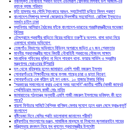
নবনিযুক্ত নৌবাহিনী প্রধান ভাইস এডমিরাল খোন্দকার মিসবাহ উল আজীম-এর
র‍্যাংক ব্যাজ পরিধান
হুতি হামলার পর সৌদি ট্যাংকারে আগুন, স্যাটেলাইট ছবিতে মিলল প্রমাণ
বাংলাদেশ-সিঙ্গাপুর সম্পর্ক জোরদারে দ্বিপক্ষীয় সহযোগিতা, রোহিঙ্গা ইস্যুতেও
সমর্থন চাইল ঢাকা
ম্যানিলায় আসিয়ান বৈঠকের ফাঁকে বাংলাদেশ-ভারতের পররাষ্ট্রমন্ত্রীদের শুভেচ্ছা
বিনিময়
চৌদ্দগ্রামে প্রবাসীর বাড়িতে বিয়ের দাবিতে তরুণী’র অনশন, বাসা ভাড়া নিয়ে
একসাথে থাকার অভিযোগ
তেজগাঁও বিভাগের অভিযানে বিভিন্ন অপরাধে জড়িত ৫৭ জন গ্রেফতার
মাননীয় প্রধানমন্ত্রীর সাথে বিদায়ী নৌবাহিনী প্রধানের সৌজন্য সাক্ষাৎ
সাংবাদিক শফিকের মুক্তি না দিলে শাহবাগ থানা, ফায়ার সার্ভিস ও স্বরাষ্ট্র
মন্ত্রণালয় ঘেরাওয়ের হুঁশিয়ারি
দল থেকে বহিষ্কার হলেন জামায়াত এমপি গাজী নজরুল ইসলাম
সোনারগাঁওয়ে শিক্ষার্থীদের মাঝে ফলজ গাছের চারা ও ছাতা বিতরণ ​
সোনারগাঁওয়ে এক কাঁঠাল দুই মণ ওজন, ১০ হাজার টাকায় বিক্রি
“সরকারের সমালোচনা করার এখনো সময় আসেনি”-জাতীয় পার্টির (কাজী জাফর)
প্রেসিডিয়াম সদস্য কাজী মোঃ নাহিদ
জামায়াতের গঠনতন্ত্র অনুযায়ী এমপি গাজী নজরুল ইসলামের ভবিষ্যৎ কী হতে
পারে?
বায়লা ফিউচার সামিটে বৈশ্বিক বাণিজ্য মেলার সুযোগ তুলে ধরল মেসে ফ্রাঙ্কফুর্ট
বাংলাদেশ
বৃষ্টিভেজা দিনে মেসির প্রতি ভালোবাসা জানালেন পরীমণি
রাষ্ট্রপতির পদত্যাগের গুঞ্জন, সামাজিক মাধ্যমে যা লিখলেন জুলকারনাইন সায়ের
মন্ত্রিসভায় রদবদল নিয়ে মুখ খুললেন প্রধানমন্ত্রীর উপদেষ্টা