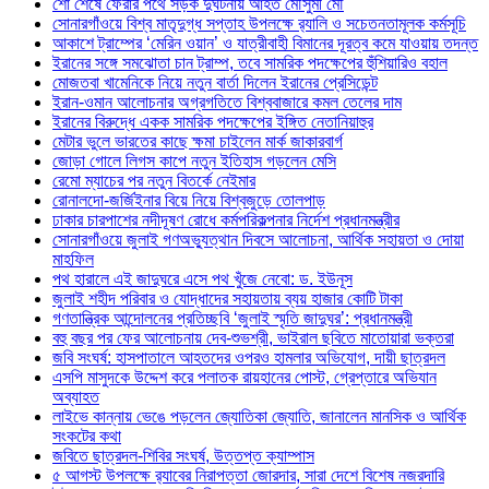
শো শেষে ফেরার পথে সড়ক দুর্ঘটনায় আহত মৌসুমী মৌ
সোনারগাঁওয়ে বিশ্ব মাতৃদুগ্ধ সপ্তাহ উপলক্ষে র‍্যালি ও সচেতনতামূলক কর্মসূচি
আকাশে ট্রাম্পের ‘মেরিন ওয়ান’ ও যাত্রীবাহী বিমানের দূরত্ব কমে যাওয়ায় তদন্ত
ইরানের সঙ্গে সমঝোতা চান ট্রাম্প, তবে সামরিক পদক্ষেপের হুঁশিয়ারিও বহাল
মোজতবা খামেনিকে নিয়ে নতুন বার্তা দিলেন ইরানের প্রেসিডেন্ট
ইরান-ওমান আলোচনার অগ্রগতিতে বিশ্ববাজারে কমল তেলের দাম
ইরানের বিরুদ্ধে একক সামরিক পদক্ষেপের ইঙ্গিত নেতানিয়াহুর
মেটার ভুলে ভারতের কাছে ক্ষমা চাইলেন মার্ক জাকারবার্গ
জোড়া গোলে লিগস কাপে নতুন ইতিহাস গড়লেন মেসি
রেমো ম্যাচের পর নতুন বিতর্কে নেইমার
রোনালদো-জর্জিইনার বিয়ে নিয়ে বিশ্বজুড়ে তোলপাড়
ঢাকার চারপাশের নদীদূষণ রোধে কর্মপরিকল্পনার নির্দেশ প্রধানমন্ত্রীর
সোনারগাঁওয়ে জুলাই গণঅভ্যুত্থান দিবসে আলোচনা, আর্থিক সহায়তা ও দোয়া
মাহফিল
পথ হারালে এই জাদুঘরে এসে পথ খুঁজে নেবো: ড. ইউনূস
জুলাই শহীদ পরিবার ও যোদ্ধাদের সহায়তায় ব্যয় হাজার কোটি টাকা
গণতান্ত্রিক আন্দোলনের প্রতিচ্ছবি ‘জুলাই স্মৃতি জাদুঘর’: প্রধানমন্ত্রী
বহু বছর পর ফের আলোচনায় দেব-শুভশ্রী, ভাইরাল ছবিতে মাতোয়ারা ভক্তরা
জবি সংঘর্ষ: হাসপাতালে আহতদের ওপরও হামলার অভিযোগ, দায়ী ছাত্রদল
এসপি মাসুদকে উদ্দেশ করে পলাতক রায়হানের পোস্ট, গ্রেপ্তারে অভিযান
অব্যাহত
লাইভে কান্নায় ভেঙে পড়লেন জ্যোতিকা জ্যোতি, জানালেন মানসিক ও আর্থিক
সংকটের কথা
জবিতে ছাত্রদল-শিবির সংঘর্ষ, উত্তপ্ত ক্যাম্পাস
৫ আগস্ট উপলক্ষে র‌্যাবের নিরাপত্তা জোরদার, সারা দেশে বিশেষ নজরদারি