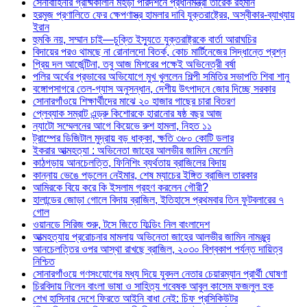
সেনাবাহিনীর গ্রীষ্মকালীন মহড়া পরিদর্শনে প্রধানমন্ত্রী তারেক রহমান
হরমুজ প্রণালিতে ফের ক্ষেপণাস্ত্র হামলার দাবি যুক্তরাষ্ট্রের, অস্বীকার-ব্যাখ্যায়
ইরান
হুমকি নয়, সম্মান চাই—চুক্তি ইস্যুতে যুক্তরাষ্ট্রকে বার্তা আরাঘচির
বিদায়ের পরও থামছে না রোনালদো বিতর্ক, কোচ মার্টিনেজের সিদ্ধান্তে প্রশ্ন
প্রিয় দল আর্জেন্টিনা, তবু আজ মিশরের পক্ষেই অভিনেত্রী বর্ষা
পলির অর্থের প্রভাবের অভিযোগে মুখ খুললেন শিল্পী সমিতির সভাপতি শিবা শানু
বঙ্গোপসাগরে তেল-গ্যাস অনুসন্ধান, দেশীয় উৎপাদনে জোর দিচ্ছে সরকার
সোনারগাঁওয়ে শিক্ষার্থীদের মাঝে ২০ হাজার গাছের চারা বিতরণ
প্লেব্যাক সম্রাট এন্ড্রু কিশোরকে হারানোর ষষ্ঠ বছর আজ
ন্যাটো সম্মেলনের আগে কিয়েভে রুশ হামলা, নিহত ১১
ট্রাম্পের ডিজিটাল মুদ্রায় বড় ধাক্কা, ক্ষতি ৩৮০ কোটি ডলার
ইকরার আত্মহত্যা : অভিনেতা জাহের আলভীর জামিন মেলেনি
কাঠগড়ায় আনচেলত্তি, ফিনিশিং ব্যর্থতায় ব্রাজিলের বিদায়
কান্নায় ভেঙে পড়লেন নেইমার, শেষ ম্যাচের ইঙ্গিত ব্রাজিল তারকার
আমিরকে বিয়ে করে কি ইসলাম গ্রহণ করলেন গৌরী?
হালান্ডের জোড়া গোলে বিদায় ব্রাজিল, ইতিহাসে প্রথমবার তিন ফুটবলারের ৭
গোল
ওয়ানডে সিরিজ শুরু, টসে জিতে ফিল্ডিং নিল বাংলাদেশ
আত্মহত্যায় প্ররোচনার মামলায় অভিনেতা জাহের আলভীর জামিন নামঞ্জুর
আনচেলত্তির ওপর আস্থা রাখছে ব্রাজিল, ২০৩০ বিশ্বকাপ পর্যন্ত দায়িত্ব
নিশ্চিত
সোনারগাঁওয়ে গণসংযোগের মধ্য দিয়ে যুবদল নেতার চেয়ারম্যান প্রার্থী ঘোষণা
চিরবিদায় নিলেন বাংলা ভাষা ও সাহিত্য গবেষক আবুল কাসেম ফজলুল হক
শেখ হাসিনার দেশে ফিরতে আইনি বাধা নেই: চিফ প্রসিকিউটর