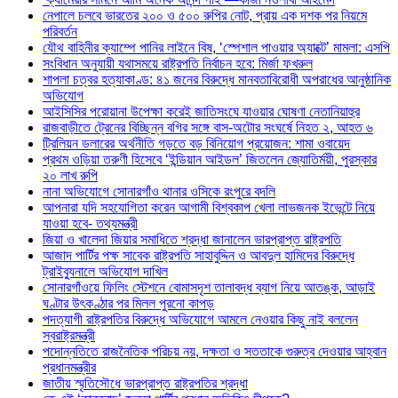
নেপালে চলবে ভারতের ২০০ ও ৫০০ রুপির নোট, প্রায় এক দশক পর নিয়মে
পরিবর্তন
যৌথ বাহিনীর ক্যাম্পে পানির লাইনে বিষ, ‘স্পেশাল পাওয়ার অ্যাক্টে’ মামলা: এসপি
সংবিধান অনুযায়ী যথাসময়ে রাষ্ট্রপতি নির্বাচন হবে: মির্জা ফখরুল
শাপলা চত্বর হত্যাকাণ্ড: ৪১ জনের বিরুদ্ধে মানবতাবিরোধী অপরাধের আনুষ্ঠানিক
অভিযোগ
আইসিসির পরোয়ানা উপেক্ষা করেই জাতিসংঘে যাওয়ার ঘোষণা নেতানিয়াহুর
রাজবাড়ীতে ট্রেনের বিচ্ছিন্ন বগির সঙ্গে বাস-অটোর সংঘর্ষে নিহত ২, আহত ৬
ট্রিলিয়ন ডলারের অর্থনীতি গড়তে বড় বিনিয়োগ প্রয়োজন: শামা ওবায়েদ
প্রথম ওড়িয়া তরুণী হিসেবে ‘ইন্ডিয়ান আইডল’ জিতলেন জ্যোতির্ময়ী, পুরস্কার
২০ লাখ রুপি
নানা অভিযোগে সোনারগাঁও থানার ওসিকে রংপুরে বদলি
আপনারা যদি সহযোগিতা করেন আগামী বিশ্বকাপ খেলা লাভজনক ইভেন্টে নিয়ে
যাওয়া হবে- তথ্যমন্ত্রী
জিয়া ও খালেদা জিয়ার সমাধিতে শ্রদ্ধা জানালেন ভারপ্রাপ্ত রাষ্ট্রপতি
আজাদ পার্টির পক্ষ সাবেক রাষ্ট্রপতি সাহাবুদ্দিন ও আবদুল হামিদের বিরুদ্ধে
ট্রাইব্যুনালে অভিযোগ দাখিল
সোনারগাঁওয়ে ফিলিং স্টেশনে বোমাসদৃশ তালাবদ্ধ ব্যাগ নিয়ে আতঙ্ক, আড়াই
ঘণ্টার উৎকণ্ঠার পর মিলল পুরনো কাপড়
পদত্যাগী রাষ্ট্রপতির বিরুদ্ধে অভিযোগে আমলে নেওয়ার কিছু নাই বললেন
স্বরাষ্ট্রমন্ত্রী
পদোন্নতিতে রাজনৈতিক পরিচয় নয়, দক্ষতা ও সততাকে গুরুত্ব দেওয়ার আহ্বান
প্রধানমন্ত্রীর
জাতীয় স্মৃতিসৌধে ভারপ্রাপ্ত রাষ্ট্রপতির শ্রদ্ধা