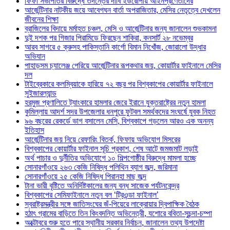
ফিফা সভাপতির বিরুদ্ধে তদন্তের দাবি ইউরোপীয় আইনপ্রণেতাদের
আর্জেন্টিনার নাটকীয় জয়ে আবেগঘন বার্তা অপরাজিতার, মেসির নেতৃত্বে দেখলেন
জীবনের শিক্ষা
ব্রাজিলের বিদায়ে মর্মাহত চঞ্চল, মেসি ও আর্জেন্টিনার জন্য জানালেন শুভকামনা
দুই দশক পর গিজার পিরামিডে ফিরছেন শাকিরা, কনসার্ট ২৮ নভেম্বর
আরব সাগরে ৫ ক্রুসহ পাকিস্তানি কার্গো বিমান নিখোঁজ, জোরালো উদ্ধার
অভিযান
পাহাড়সম চ্যালেঞ্জ পেরিয়ে আর্জেন্টিনার রূপকথার জয়, কোয়ার্টার ফাইনালে মেসির
দল
টাইব্রেকারে কলম্বিয়াকে হারিয়ে ৭২ বছর পর বিশ্বকাপের কোয়ার্টার ফাইনালে
সুইজারল্যান্ড
হরমুজ প্রণালিতে ট্যাংকারে হামলার জেরে ইরানে যুক্তরাষ্ট্রের নতুন হামলা
কুমিল্লায় আদর্শ সদর উপজেলার ধনপুরে ফুটবল সমর্থকদের সংঘর্ষে যুবক নিহত
৯৬ বছরের রেকর্ডে ভাগ বসালেন মেসি, বিশ্বকাপে গড়লেন আরও এক অনন্য
ইতিহাস
আর্জেন্টিনার জয় নিয়ে রেফারিং বিতর্ক, ফিফায় অভিযোগ মিসরের
বিশ্বকাপের কোয়ার্টার ফাইনাল সূচি প্রকাশ, শেষ আটে জমজমাট লড়াই
অর্থ পাচার ও দুর্নীতির অভিযোগে ১০ শিল্পগোষ্ঠীর বিরুদ্ধে মামলা হচ্ছে
সোনারগাঁওয়ে ২৬৩ কেজি নিষিদ্ধ পলিথিন ব্যাগ জব্দ, জরিমানা
সোনারগাঁওয়ে ২৫ কেজি নিষিদ্ধ পিরানহা মাছ জব্দ
টানা ভারী বৃষ্টিতে অনির্দিষ্টকালের জন্য বন্ধ সাজেক পর্যটনকেন্দ্র
বিশ্বকাপের সেমিফাইনালে নতুন বল ‘ট্রিওন্ডা ফাইনাল’
স্বরাষ্ট্রমন্ত্রীর সঙ্গে জাতিসংঘের জঁ-পিয়েরে লাক্রোয়ার দ্বিপাক্ষিক বৈঠক
হঠাৎ গ্রামের বাড়িতে তিন কিংবদন্তি অভিনেত্রী, যশোরে ববিতা-সুচন্দা-চম্পা
অক্টোবরে শুরু হতে পারে স্থানীয় সরকার নির্বাচন, জানালেন তথ্য উপদেষ্টা