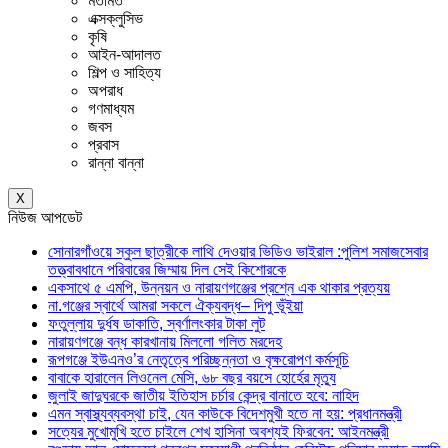
মতামত
এক্সক্লুসিভ
কৃষি
আইন-আদালত
শিল্প ও সাহিত্য
অপরাধ
গণমাধ্যম
জবস
প্রবাস
রান্না বান্না
X
নিউজ আপডেট
সোনারগাঁওয়ে স্কুল ছাত্রীকে লাথি দেওয়ার ভিডিও ভাইরাল :পুলিশ সমাজসেবার
তত্ত্বাবধানে পরিবারের জিম্মায় দিল সেই কিশোরকে
একসাথে ৫ এমপি, উন্নয়ন ও নারায়ণগঞ্জের প্রশ্নে এক থাকার প্রত্যয়
না.গঞ্জের স্বার্থে আমরা সকলে ঐক্যবদ্ধ– দিপু ভূঁইয়া
ফতুল্লায় দুর্ধষ ডাকাতি, স্বর্ণালংকার টাকা লুট
নারায়ণগঞ্জে বন্ধ কারখানায় মিললো গলিত মরদেহ
রূপগঞ্জে ইউএনও’র নেতৃত্বে পরিচ্ছন্নতা ও বৃক্ষরোপণ কর্মসূচি
বাবাকে হারালেন লিওনেল মেসি, ৬৮ বছর বয়সে হোর্হের মৃত্যু
জুলাই জাদুঘরকে জাতীয় ইতিহাস চর্চার কেন্দ্র বানাতে হবে: নাহিদ
এমন স্বাস্থ্যব্যবস্থা চাই, যেন কাউকে বিদেশমুখী হতে না হয়: প্রধানমন্ত্রী
সত্যের মুখোমুখি হতে চাইলে শেখ হাসিনা অবশ্যই ফিরবেন: আইনমন্ত্রী