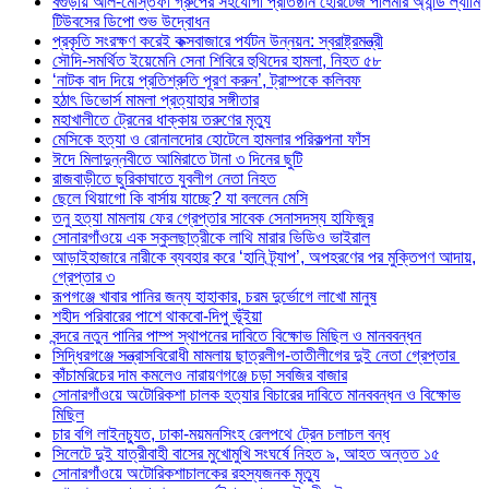
বগুড়ায় আল-মোস্তফা গ্রুপের সহযোগী প্রতিষ্ঠান হেরিটেজ পলিমার অ্যান্ড ল্যামি
টিউবসের ডিপো শুভ উদ্বোধন
প্রকৃতি সংরক্ষণ করেই কক্সবাজারে পর্যটন উন্নয়ন: স্বরাষ্ট্রমন্ত্রী
সৌদি-সমর্থিত ইয়েমেনি সেনা শিবিরে হুথিদের হামলা, নিহত ৫৮
‘নাটক বাদ দিয়ে প্রতিশ্রুতি পূরণ করুন’, ট্রাম্পকে কলিবফ
হঠাৎ ডিভোর্স মামলা প্রত্যাহার সঙ্গীতার
মহাখালীতে ট্রেনের ধাক্কায় তরুণের মৃত্যু
মেসিকে হত্যা ও রোনালদোর হোটেলে হামলার পরিকল্পনা ফাঁস
ঈদে মিলাদুন্নবীতে আমিরাতে টানা ৩ দিনের ছুটি
রাজবাড়ীতে ছুরিকাঘাতে যুবলীগ নেতা নিহত
ছেলে থিয়াগো কি বার্সায় যাচ্ছে? যা বললেন মেসি
তনু হত্যা মামলায় ফের গ্রেপ্তার সাবেক সেনাসদস্য হাফিজুর
সোনারগাঁওয়ে এক স্কুলছাত্রীকে লাথি মারার ভিডিও ভাইরাল
আড়াইহাজারে নারীকে ব্যবহার করে ‘হানি ট্র্যাপ’, অপহরণের পর মুক্তিপণ আদায়,
গ্রেপ্তার ৩
রূপগঞ্জে খাবার পানির জন্য হাহাকার, চরম দুর্ভোগে লাখো মানুষ
শহীদ পরিবারের পাশে থাকবো-দিপু ভূঁইয়া
বন্দরে নতুন পানির পাম্প স্থাপনের দাবিতে বিক্ষোভ মিছিল ও মানববন্ধন
সিদ্ধিরগঞ্জে সন্ত্রাসবিরোধী মামলায় ছাত্রলীগ-তাতীলীগের দুই নেতা গ্রেপ্তার ‎
কাঁচামরিচের দাম কমলেও নারায়ণগঞ্জে চড়া সবজির বাজার
সোনারগাঁওয়ে অটোরিকশা চালক হত্যার বিচারের দাবিতে মানববন্ধন ও বিক্ষোভ
মিছিল
চার বগি লাইনচ্যুত, ঢাকা-ময়মনসিংহ রেলপথে ট্রেন চলাচল বন্ধ
সিলেটে দুই যাত্রীবাহী বাসের মুখোমুখি সংঘর্ষে নিহত ৯, আহত অন্তত ১৫
সোনারগাঁওয়ে অটোরিকশাচালকের রহস্যজনক মৃত্যু