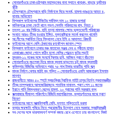
সোনারগাঁওয়ে ঢাকা-চট্টগ্রাম মহাসড়কের নানা স্থানে খানাখন্দ, বাড়ছে দুর্ঘটনার
ঝুঁকি
চৌদ্দগ্রামে চৌদ্দগ্রামে বাড়ি নির্মাণকে ঘিরে সংঘর্ষ, হামলা-ভাঙচুরে আহত ৪,
থানায় অভিযোগ
বিশ্বকাপ ফাইনালের টিকিটের সর্বনিম্ন দাম ১০ হাজার ডলার!
মানিকগঞ্জে চাকা ফেটে খালে পড়ল সেলফি পরিবহনের বাস, নিহত ১
তদন্ত ১৮ বার পিছিয়ে, হাদি হত্যা মামলায় ক্ষোভ ভুক্তভোগী পরিবারের
সংঘাত আরও তীব্র হওয়ার ইঙ্গিত, যুক্তরাষ্ট্রকে সতর্ক করলেন খামেনি
আ.লীগের প্রার্থিতা নিয়ে সিদ্ধান্ত নেবে ইসি ও আদালত: রিজভী
ফাইনালের আগে মেসি ঠেকানোর রণকৌশল জানাল স্পেন
বিশ্বকাপ ফাইনালে ঢাকার মঞ্চ মাতাবেন সঞ্জয় দেব ও প্রীতম হাসান
এমবাপ্পের জোড়া গোলে কঠিন হলো মেসির গোল্ডেন বুটের লড়াই
সুন্দরবন-১২ লঞ্চের সঙ্গে সংঘর্ষে ট্রলার ডুবি, আটজন প্রাণে বাঁচলেন
সোনারগাঁওয়ে মুচলেকা দিয়ে মাদক ব্যবসা ছাড়লেন দুই মাদক ব্যবসায়ী
কুমিল্লায় বিজিবির অভিযানে প্রায় ৭৫ লাখ টাকার ভারতীয় শাড়ি জব্দ
মাদক নির্মূলে খেলার মাঠই বড় শক্তি – সোনারগাঁওয়ে এমপি আজহারুল ইসলাম
মান্নান
রাজধানীতে আরও ৫০ স্পটে স্বয়ংক্রিয় ট্রাফিক লাইট চালুর নির্দেশ প্রধানমন্ত্রীর
তীব্র তাপপ্রবাহে আলজেরিয়াজুড়ে শতাধিক দাবানল, প্রাণ গেল ১১ জনের
ইরানে পানি বিশুদ্ধকরণ কেন্দ্রে হামলা, ২০ গ্রামের পানি সরবরাহ বন্ধ
কক্সবাজার সীমান্ত পরিদর্শনে বিজিবি মহাপরিচালক, বন্যাদুর্গতদের মাঝে ত্রাণ
বিতরণ
ফাইনালের আগে আত্মবিশ্বাসী মেসি, দলগত শক্তিতেই ভরসা
বন্যার ক্ষয়ক্ষতি পুষিয়ে নিতে প্রয়োজনীয় উদ্যোগ নেবে সরকার: স্বরাষ্ট্রমন্ত্রী
সব দেশের সঙ্গে ভারসাম্যপূর্ণ সম্পর্ক বজায় রেখে এগোতে চায় বাংলাদেশ: মির্জা