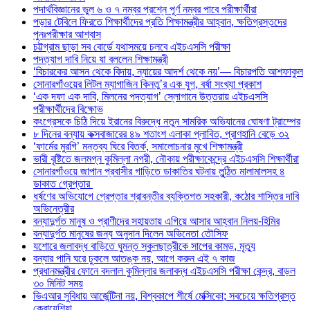
পদার্থবিজ্ঞানের ভুল ৬ ও ৭ নম্বর প্রশ্নে পূর্ণ নম্বর পাবে পরীক্ষার্থীরা
পড়ার টেবিলে ফিরতে শিক্ষার্থীদের প্রতি শিক্ষামন্ত্রীর আহ্বান, ক্ষতিগ্রস্তদের
পুনঃপরীক্ষার আশ্বাস
চট্টগ্রাম ছাড়া সব বোর্ডে যথাসময়ে চলবে এইচএসসি পরীক্ষা
পদত্যাগ দাবি নিয়ে যা বললেন শিক্ষামন্ত্রী
‘বিচারকের আসন থেকে বিদায়, ন্যায়ের আদর্শ থেকে নয়’— বিচারপতি আশফাকুল
সোনারগাঁওয়ের লিটল ম্যাগাজিন কিনতু’র এক যুগ, বর্ষা সংখ্যা প্রকাশ
‘এক দফা এক দাবি, মিলনের পদত্যাগ’ স্লোগানে উত্তরায় এইচএসসি
পরীক্ষার্থীদের বিক্ষোভ
কংগ্রেসকে চিঠি দিয়ে ইরানের বিরুদ্ধে নতুন সামরিক অভিযানের ঘোষণা ট্রাম্পের
৮ দিনের বন্যায় কক্সবাজারের ৪৯ শতাংশ এলাকা প্লাবিত, প্রাণহানি বেড়ে ৩২
‘ফার্মের মুরগি’ মন্তব্য ঘিরে বিতর্ক, সমালোচনার মুখে শিক্ষামন্ত্রী
ভারী বৃষ্টিতে জলমগ্ন কুমিল্লা নগরী, নৌকায় পরীক্ষাকেন্দ্রে এইচএসসি শিক্ষার্থীরা
সোনারগাঁওয়ে জাপান প্রবাসীর গাড়িতে ডাকাতির ঘটনায় লুন্ঠিত মালামালসহ ৪
ডাকাত গ্রেপ্তার
ধর্ষণের অভিযোগে গ্রেপ্তার শ্রাবন্তীর ব্যক্তিগত সহকারী, কঠোর শাস্তির দাবি
অভিনেত্রীর
বন্যাদুর্গত মানুষ ও প্রাণীদের সহায়তায় এগিয়ে আসার আহ্বান নিলয়-হিমির
বন্যাদুর্গত মানুষের জন্য অনুদান দিলেন অভিনেতা তৌসিফ
যশোরে জলাবদ্ধ বাড়িতে ঘুমন্ত স্কুলছাত্রীকে সাপের কামড়, মৃত্যু
বন্যার পানি ঘরে ঢুকলে আতঙ্ক নয়, আগে করুন এই ৭ কাজ
প্রধানমন্ত্রীর ফোনে বদলাল কুমিল্লার জলাবদ্ধ এইচএসসি পরীক্ষা কেন্দ্র, বাড়ল
৩০ মিনিট সময়
ভিএআর সুবিধায় আর্জেন্টিনা নয়, বিশ্বকাপে শীর্ষে মেক্সিকো; সবচেয়ে ক্ষতিগ্রস্ত
ক্রোয়েশিয়া