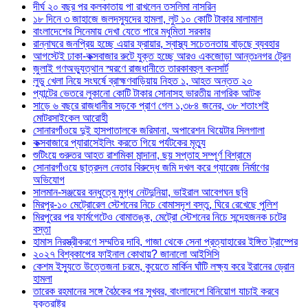
দীর্ঘ ২০ বছর পর কলকাতায় পা রাখলেন তসলিমা নাসরিন
১৮ দিনে ৩ জাহাজে জলদস্যুদের হামলা, লুট ১০ কোটি টাকার মালামাল
বাংলাদেশের সিনেমায় দেখা যেতে পারে মধুমিতা সরকার
রান্নাঘরে জনপ্রিয় হচ্ছে এয়ার ফ্রায়ার, স্বাস্থ্য সচেতনতায় বাড়ছে ব্যবহার
আগস্টেই ঢাকা-কক্সবাজার রুটে যুক্ত হচ্ছে আরও একজোড়া আন্তঃনগর ট্রেন
জুলাই গণঅভ্যুত্থান স্মরণে রাজধানীতে তারকাবহুল কনসার্ট
লুডু খেলা নিয়ে সংঘর্ষে ব্রাহ্মণবাড়িয়ায় নিহত ১, আহত অন্তত ২০
প্যান্টের ভেতরে লুকানো কোটি টাকার সোনাসহ ভারতীয় নাগরিক আটক
সাড়ে ৬ বছরে রাজধানীর সড়কে প্রাণ গেল ১,৩৮৪ জনের, ৩৮ শতাংশই
মোটরসাইকেল আরোহী
সোনারগাঁওয়ে দুই হাসপাতালকে জরিমানা, অপারেশন থিয়েটার সিলগালা
কক্সবাজারে প্যারাসেইলিং করতে গিয়ে পর্যটকের মৃত্যু
শুটিংয়ে গুরুতর আহত রাশমিকা মান্দানা, ছয় সপ্তাহ সম্পূর্ণ বিশ্রামে
সোনারগাঁওয়ে ছাত্রদল নেতার বিরুদ্ধে জমি দখল করে গ্যারেজ নির্মাণের
অভিযোগ
সালমান-সঞ্জয়ের বন্ধুত্বে মুগ্ধ নেটদুনিয়া, ভাইরাল আবেগঘন ছবি
মিরপুর-১০ মেট্রোরেল স্টেশনের নিচে বোমাসদৃশ বস্তু, ঘিরে রেখেছে পুলিশ
মিরপুরের পর ফার্মগেটেও বোমাতঙ্ক, মেট্রো স্টেশনের নিচে সন্দেহজনক চটের
বস্তা
হামাস নিরস্ত্রীকরণে সম্মতির দাবি, গাজা থেকে সেনা প্রত্যাহারের ইঙ্গিত ট্রাম্পের
২০২৭ বিশ্বকাপের ফাইনাল কোথায়? জানালো আইসিসি
কেশম ইস্যুতে উত্তেজনা চরমে, কুয়েতে মার্কিন ঘাঁটি লক্ষ্য করে ইরানের ড্রোন
হামলা
তারেক রহমানের সঙ্গে বৈঠকের পর সুখবর, বাংলাদেশে বিনিয়োগ যাচাই করবে
যুক্তরাষ্ট্র