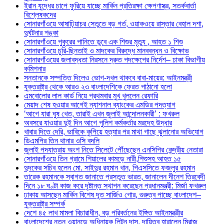
ইরান যুদ্ধের চাপে ফুরিয়ে যাচ্ছে মার্কিন প্রতিরক্ষা ক্ষেপণাস্ত্র, সতর্কবার্তা
বিশ্লেষকদের
সোনারগাঁওয়ে আষাঢ়িয়াচর সেতুতে বড় গর্ত, ওয়াকওয়ে রাস্তার বেহাল দশা,
দুর্ঘটনার শঙ্কা
সোনারগাঁওয়ে পুকুরের পানিতে ডুবে এক শিশুর মৃত্যু , আহত ১ শিশু
সোনারগাঁওয়ে চুরি-ছিনতাই ও মাদকের বিরুদ্ধে মানববন্ধন ও বিক্ষোভ
সোনারগাঁওয়ের জলাবদ্ধতা নিরসনে দ্রুত পদক্ষেপের নির্দেশ– ঢাকা বিভাগীয়
কমিশনার
সন্তানকে সম্পত্তি দিলেও ভোগ-দখল থাকবে বাবা-মায়ের: আইনমন্ত্রী
যুক্তরাষ্ট্র থেকে আরও ২৩ বাংলাদেশিকে ফেরত পাঠানো হলো
এমবোলোর লাল কার্ড নিয়ে প্রথমবার মুখ খুললেন রেফারি
মেয়াদ শেষ হওয়ার আগেই ন্যাশনাল ব্যাংকের এমডির পদত্যাগ
‘আগে যারা ঘুষ খেত, তারাই এখন জুলাই আন্দোলনকারী’ : ফখরুল
অবসরে যাওয়ার দুই দিন আগে পুলিশ কর্মকর্তার মরদেহ উদ্ধার
খাবার দিতে দেরি, ভাবিকে কুপিয়ে হত্যার পর মাথা গাছে ঝুলানোর অভিযোগ
ডিএমপির তিন থানার ওসি বদলি
জুলাই পদযাত্রায় অংশ নিতে সিলেটে পৌঁছেছেন এনসিপির কেন্দ্রীয় নেতারা
সোনারগাঁওয়ে তিন গ্রামে শিয়ালের কামড়ে নারী,শিশুসহ আহত ১৫
দুদকের সচিব হলেন মো. সাইদুর রহমান খান, পিএসসিতে ফজলুর রহমান
তারেক রহমানকে স্বাগত জানাতে প্রস্তুত ভারত, জানালেন দীনেশ ত্রিবেদী
দিনে ১৮ ঘণ্টা কাজ করে দৃষ্টান্ত স্থাপন করেছেন প্রধানমন্ত্রী: মির্জা ফখরুল
ঢাকায় আসছেন মার্কিন বিশেষ দূত সার্জিও গোর, গুরুত্ব পাচ্ছে বাংলাদেশ–
যুক্তরাষ্ট্র সম্পর্ক
দেশে ৪৫ লাখ মামলা বিচারাধীন, বড় পরিবর্তনের ইঙ্গিত আইনমন্ত্রীর
বাংলাদেশের নতুন ওয়ানডে অধিনায়ক লিটন দাস, দায়িত্ব হারালেন মিরাজ