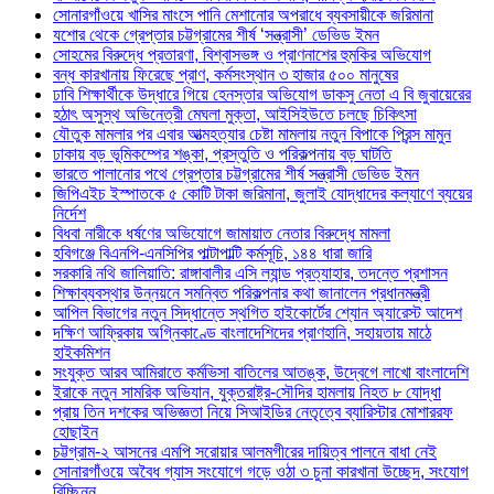
সোনারগাঁওয়ে খাসির মাংসে পানি মেশানোর অপরাধে ব্যবসায়ীকে জরিমানা
যশোর থেকে গ্রেপ্তার চট্টগ্রামের শীর্ষ ‘সন্ত্রাসী’ ডেভিড ইমন
সোহমের বিরুদ্ধে প্রতারণা, বিশ্বাসভঙ্গ ও প্রাণনাশের হুমকির অভিযোগ
বন্ধ কারখানায় ফিরেছে প্রাণ, কর্মসংস্থান ৩ হাজার ৫০০ মানুষের
ঢাবি শিক্ষার্থীকে উদ্ধারে গিয়ে হেনস্তার অভিযোগ ডাকসু নেতা এ বি জুবায়েরের
হঠাৎ অসুস্থ অভিনেত্রী মেঘলা মুক্তা, আইসিইউতে চলছে চিকিৎসা
যৌতুক মামলার পর এবার আত্মহত্যার চেষ্টা মামলায় নতুন বিপাকে প্রিন্স মামুন
ঢাকায় বড় ভূমিকম্পের শঙ্কা, প্রস্তুতি ও পরিকল্পনায় বড় ঘাটতি
ভারতে পালানোর পথে গ্রেপ্তার চট্টগ্রামের শীর্ষ সন্ত্রাসী ডেভিড ইমন
জিপিএইচ ইস্পাতকে ৫ কোটি টাকা জরিমানা, জুলাই যোদ্ধাদের কল্যাণে ব্যয়ের
নির্দেশ
বিধবা নারীকে ধর্ষণের অভিযোগে জামায়াত নেতার বিরুদ্ধে মামলা
হবিগঞ্জে বিএনপি-এনসিপির পাল্টাপাল্টি কর্মসূচি, ১৪৪ ধারা জারি
সরকারি নথি জালিয়াতি: রাঙ্গাবালীর এসি ল্যান্ড প্রত্যাহার, তদন্তে প্রশাসন
শিক্ষাব্যবস্থার উন্নয়নে সমন্বিত পরিকল্পনার কথা জানালেন প্রধানমন্ত্রী
আপিল বিভাগের নতুন সিদ্ধান্তে স্থগিত হাইকোর্টের শ্যোন অ্যারেস্ট আদেশ
দক্ষিণ আফ্রিকায় অগ্নিকাণ্ডে বাংলাদেশিদের প্রাণহানি, সহায়তায় মাঠে
হাইকমিশন
সংযুক্ত আরব আমিরাতে কর্মভিসা বাতিলের আতঙ্ক, উদ্বেগে লাখো বাংলাদেশি
ইরাকে নতুন সামরিক অভিযান, যুক্তরাষ্ট্র-সৌদির হামলায় নিহত ৮ যোদ্ধা
প্রায় তিন দশকের অভিজ্ঞতা নিয়ে সিআইডির নেতৃত্বে ব্যারিস্টার মোশাররফ
হোছাইন
চট্টগ্রাম-২ আসনের এমপি সরোয়ার আলমগীরের দায়িত্ব পালনে বাধা নেই
সোনারগাঁওয়ে অবৈধ গ্যাস সংযোগে গড়ে ওঠা ৩ চুনা কারখানা উচ্ছেদ, সংযোগ
বিচ্ছিন্ন