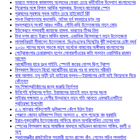
ভারতে পলাতক কামালসহ অন্যদের ফেরত চেয়ে কূটনৈতিক উদ্যোগ বাংলাদেশের
শিরোপার সঙ্গে বিশাল আর্থিক পুরস্কার, উৎসবে মাতোয়ারা স্পেন
পুরুষদের সুরক্ষায় পৃথক আইন চেয়ে হাইকোর্টে রিট
সড়ক নিরাপত্তায় কড়াকড়ি, অবৈধ হর্ন ব্যবহারে ছাড় নয়
মধ্যপ্রাচ্যে সংকট আরও গভীর, সৌদি-হুথি উত্তেজনায় নতুন মোড়
ইউক্রেনে শস্যবাহী জাহাজে হামলা, ভারতের তীব্র নিন্দা
টানা দশম রাতে ইরানে মার্কিন হামলা, একাধিক বিস্ফোরণে নতুন উত্তেজনা
লালমনিরহাট সীমান্তে উত্তেজনা, বিএসএফের সিমেন্টের খুঁটি স্থাপনের চেষ্টা ব্যর্থ
২০৩০ সালের মধ্যে সড়কে মৃত্যু অর্ধেকে নামানোর অঙ্গীকার বাংলাদেশের
পেট্রোবাংলার চেয়ারম্যান হলেন সোনারগাঁওয়ের কৃতি সন্তান ওয়ালিউর রহমান
আপেল
আর্জেন্টিনার হারে দুঃখ পাইনি, স্পেনই জয়ের যোগ্য ছিল: ট্রাম্প
বিশ্বকাপ জিতলে বিয়ে! আর্জেন্টিনার হারের পর যা বললেন পরীমনি
বাবা আলাদা, তবু অটুট দুই ভাইয়ের বন্ধন—ইয়ামালের ছোট ভাই কিয়েনকে ঘিরে
কৌতূহল
সব শিক্ষাপ্রতিষ্ঠানের জন্য জরুরি নির্দেশনা
উনিশেই ফুটবলের পূর্ণতা, ইয়ামালের হাতেই নতুন যুগের সূচনা
সাইবার সক্ষমতা ও দেশীয় উদ্ভাবনে নতুন গতি আনতে এমআইএসটিতে
প্রতিরক্ষা উপদেষ্টা
৫.২ মাত্রার শক্তিশালী ভূমিকম্পে কেঁপে উঠল ইরান
পেরুতে জোড়া ভূমিকম্পে নিহত অন্তত ৫, ধসে পড়েছে বহু ঘরবাড়ি
ইরান-যুক্তরাষ্ট্র উত্তেজনায় লাফিয়ে বাড়ল অপরিশোধিত তেলের দাম
স্পেনের বিশ্বকাপ জয়ে সামাজিক মাধ্যমে অভিনন্দন জানালেন শাকিব, বুবলী ও
অপু
প্রধানমন্ত্রীর রাজনৈতিক সহকারী হলেন রাশেদ খাঁন, পেলেন সচিব পদমর্যাদা