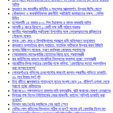
আটক
সুন্দরবনে বড় জাহাঙ্গীর বাহিনীর ৩ সদস্যের আত্মসমর্পণ, উদ্ধার জিম্মি জেলে
ধোঁকামুক্ত ও জবাবদিহিমূলক রাজনীতি প্রতিষ্ঠাই জামায়াতের লক্ষ্য : সেলিম
উদ্দিন
যশোরগামী ১৪ হাজার ৫০০ পিস ইয়াবাসহ ৪ মাদক কারবারি আটক
আগামী ৫ বছরে বিদেশে ১ কোটি দক্ষ কর্মী পাঠাবে সরকার
মাননীয় প্রধানমন্ত্রীর প্রতিরক্ষা উপদেষ্টার সঙ্গে নেদারল্যান্ডসের রাষ্ট্রদূতের
সৌজন্য সাক্ষাৎ
সড়ক, রেল, বন্দর ও বিশ্ববিদ্যালয় প্রকল্পে ভূমি অধিগ্রহণ অনুমোদন
বান্দরবানে বন্যার্তদের খাদ্য সহায়তা, শতাধিক পর্যটককে উদ্ধার করল বিজিবি
বন্যায় বিচ্ছিন্ন সাজেক, ত্রাণ কার্যক্রম জোরদার প্রশাসনের
শেয়ারবাজার কেলেঙ্কারির হোতাদের বিচার হবে: প্রধানমন্ত্রী
বার কাউন্সিলের আদলে সাংবাদিক নিবন্ধনের ব্যবস্থা হচ্ছে: তথ্যমন্ত্রী
আর্জেন্টিনা-মিশর ম্যাচের রেফারির পক্ষে কলিনা, ‘রেফারিদের সততা প্রশ্নবিদ্ধ
করা অগ্রহণযোগ্য’
সোনারগাঁওয়ে পুলিশের চেকপোস্টের সামনেই জাপান প্রবাসীর গাড়িতে ডাকাতি,
৩০ লাখ টাকার স্বর্ণ লুট
টানা বৃষ্টিতে কক্সবাজারে পাহাড়ধসে মৃতের সংখ্যা বেড়ে ১৯, ঝুঁকিপূর্ণ এলাকা থেকে
সরানো হচ্ছে বাসিন্দাদের
ইরানের ৯০ লক্ষ্যবস্তুতে হামলার দাবি যুক্তরাষ্ট্র, পাল্টা জবাবের ঘোষণা তেহরানের
মিশরের পক্ষ নিলেন নিউইয়র্কের মেয়র মামদানী, বললেন ‘সত্যিই ডাকাতি করা
হয়েছে!’
বিশ্বাস আর ধৈর্যের ম্যাজিকে শেষ আটে স্পেন
মেসির গোল বাতিলের সিদ্ধান্ত সঠিক না ভুল? সাবেক দুই রেফারির ভিন্ন মত