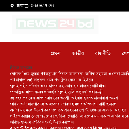
ঢাকা
06/08/2026
প্রচ্ছদ
জাতীয়
রাজনীতি
খেল
নিউজ আপডেট
সোনারগাঁওয়ে জুলাই গণঅভ্যুত্থান দিবসে আলোচনা, আর্থিক সহায়তা ও দোয়া মাহ
পথ হারালে এই জাদুঘরে এসে পথ খুঁজে নেবো: ড. ইউনূস
জুলাই শহীদ পরিবার ও যোদ্ধাদের সহায়তায় ব্যয় হাজার কোটি টাকা
গণতান্ত্রিক আন্দোলনের প্রতিচ্ছবি ‘জুলাই স্মৃতি জাদুঘর’: প্রধানমন্ত্রী
বহু বছর পর ফের আলোচনায় দেব-শুভশ্রী, ভাইরাল ছবিতে মাতোয়ারা ভক্তরা
জবি সংঘর্ষ: হাসপাতালে আহতদের ওপরও হামলার অভিযোগ, দায়ী ছাত্রদল
এসপি মাসুদকে উদ্দেশ করে পলাতক রায়হানের পোস্ট, গ্রেপ্তারে অভিযান অব্যাহত
লাইভে কান্নায় ভেঙে পড়লেন জ্যোতিকা জ্যোতি, জানালেন মানসিক ও আর্থিক সং
জবিতে ছাত্রদল-শিবির সংঘর্ষ, উত্তপ্ত ক্যাম্পাস
৫ আগস্ট উপলক্ষে র‌্যাবের নিরাপত্তা জোরদার, সারা দেশে বিশেষ নজরদারি