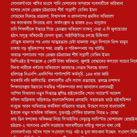
সোনারগাঁওয়ে খাসির মাংসে পানি মেশানোর অপরাধে ব্যবসায়ীকে জরিমানা
যশোর থেকে গ্রেপ্তার চট্টগ্রামের শীর্ষ ‘সন্ত্রাসী’ ডেভিড ইমন
সোহমের বিরুদ্ধে প্রতারণা, বিশ্বাসভঙ্গ ও প্রাণনাশের হুমকির অভিযোগ
বন্ধ কারখানায় ফিরেছে প্রাণ, কর্মসংস্থান ৩ হাজার ৫০০ মানুষের
ঢাবি শিক্ষার্থীকে উদ্ধারে গিয়ে হেনস্তার অভিযোগ ডাকসু নেতা এ বি জুবায়েরের
হঠাৎ অসুস্থ অভিনেত্রী মেঘলা মুক্তা, আইসিইউতে চলছে চিকিৎসা
যৌতুক মামলার পর এবার আত্মহত্যার চেষ্টা মামলায় নতুন বিপাকে প্রিন্স মামুন
ঢাকায় বড় ভূমিকম্পের শঙ্কা, প্রস্তুতি ও পরিকল্পনায় বড় ঘাটতি
ভারতে পালানোর পথে গ্রেপ্তার চট্টগ্রামের শীর্ষ সন্ত্রাসী ডেভিড ইমন
জিপিএইচ ইস্পাতকে ৫ কোটি টাকা জরিমানা, জুলাই যোদ্ধাদের কল্যাণে ব্যয়ের নির্দ
বিধবা নারীকে ধর্ষণের অভিযোগে জামায়াত নেতার বিরুদ্ধে মামলা
হবিগঞ্জে বিএনপি-এনসিপির পাল্টাপাল্টি কর্মসূচি, ১৪৪ ধারা জারি
সরকারি নথি জালিয়াতি: রাঙ্গাবালীর এসি ল্যান্ড প্রত্যাহার, তদন্তে প্রশাসন
শিক্ষাব্যবস্থার উন্নয়নে সমন্বিত পরিকল্পনার কথা জানালেন প্রধানমন্ত্রী
আপিল বিভাগের নতুন সিদ্ধান্তে স্থগিত হাইকোর্টের শ্যোন অ্যারেস্ট আদেশ
দক্ষিণ আফ্রিকায় অগ্নিকাণ্ডে বাংলাদেশিদের প্রাণহানি, সহায়তায় মাঠে হাইকমিশন
সংযুক্ত আরব আমিরাতে কর্মভিসা বাতিলের আতঙ্ক, উদ্বেগে লাখো বাংলাদেশি
ইরাকে নতুন সামরিক অভিযান, যুক্তরাষ্ট্র-সৌদির হামলায় নিহত ৮ যোদ্ধা
প্রায় তিন দশকের অভিজ্ঞতা নিয়ে সিআইডির নেতৃত্বে ব্যারিস্টার মোশাররফ হোছাইন
চট্টগ্রাম-২ আসনের এমপি সরোয়ার আলমগীরের দায়িত্ব পালনে বাধা নেই
সোনারগাঁওয়ে অবৈধ গ্যাস সংযোগে গড়ে ওঠা ৩ চুনা কারখানা উচ্ছেদ, সংযোগ বিচ্ছিন