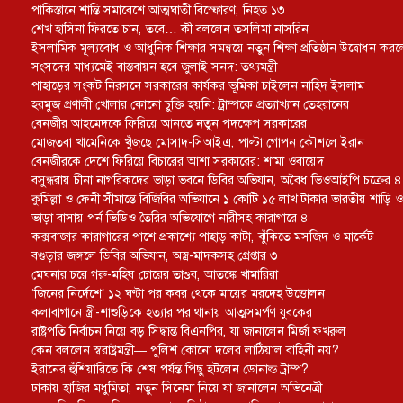
পাকিস্তানে শান্তি সমাবেশে আত্মঘাতী বিস্ফোরণ, নিহত ১৩
শেখ হাসিনা ফিরতে চান, তবে… কী বললেন তসলিমা নাসরিন
ইসলামিক মূল্যবোধ ও আধুনিক শিক্ষার সমন্বয়ে নতুন শিক্ষা প্রতিষ্ঠান উদ্বোধন করল
সংসদের মাধ্যমেই বাস্তবায়ন হবে জুলাই সনদ: তথ্যমন্ত্রী
পাহাড়ের সংকট নিরসনে সরকারের কার্যকর ভূমিকা চাইলেন নাহিদ ইসলাম
হরমুজ প্রণালী খোলার কোনো চুক্তি হয়নি: ট্রাম্পকে প্রত্যাখ্যান তেহরানের
বেনজীর আহমেদকে ফিরিয়ে আনতে নতুন পদক্ষেপ সরকারের
মোজতবা খামেনিকে খুঁজছে মোসাদ-সিআইএ, পাল্টা গোপন কৌশলে ইরান
বেনজীরকে দেশে ফিরিয়ে বিচারের আশা সরকারের: শামা ওবায়েদ
বসুন্ধরায় চীনা নাগরিকদের ভাড়া ভবনে ডিবির অভিযান, অবৈধ ভিওআইপি চক্রের ৪ সদ
কুমিল্লা ও ফেনী সীমান্তে বিজিবির অভিযানে ১ কোটি ১৫ লাখ টাকার ভারতীয় শাড়ি ও
ভাড়া বাসায় পর্ন ভিডিও তৈরির অভিযোগে নারীসহ কারাগারে ৪
কক্সবাজার কারাগারের পাশে প্রকাশ্যে পাহাড় কাটা, ঝুঁকিতে মসজিদ ও মার্কেট
বগুড়ার জঙ্গলে ডিবির অভিযান, অস্ত্র-মাদকসহ গ্রেপ্তার ৩
মেঘনার চরে গরু-মহিষ চোরের তাণ্ডব, আতঙ্কে খামারিরা
‘জিনের নির্দেশে’ ১২ ঘণ্টা পর কবর থেকে মায়ের মরদেহ উত্তোলন
কলাবাগানে স্ত্রী-শাশুড়িকে হত্যার পর থানায় আত্মসমর্পণ যুবকের
রাষ্ট্রপতি নির্বাচন নিয়ে বড় সিদ্ধান্ত বিএনপির, যা জানালেন মির্জা ফখরুল
কেন বললেন স্বরাষ্ট্রমন্ত্রী— পুলিশ কোনো দলের লাঠিয়াল বাহিনী নয়?
ইরানের হুঁশিয়ারিতে কি শেষ পর্যন্ত পিছু হটলেন ডোনাল্ড ট্রাম্প?
ঢাকায় হাজির মধুমিতা, নতুন সিনেমা নিয়ে যা জানালেন অভিনেত্রী