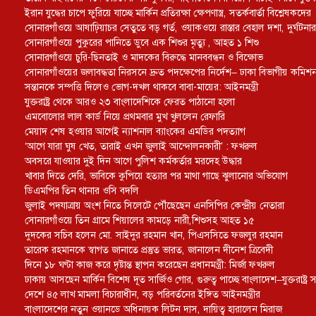
ইরান যুদ্ধের চাপে ফুরিয়ে যাচ্ছে মার্কিন প্রতিরক্ষা ক্ষেপণাস্ত্র, সতর্কবার্তা বিশ্লেষকদের
সোনারগাঁওয়ে আষাঢ়িয়াচর সেতুতে বড় গর্ত, ওয়াকওয়ে রাস্তার বেহাল দশা, দুর্ঘটনার 
সোনারগাঁওয়ে পুকুরের পানিতে ডুবে এক শিশুর মৃত্যু , আহত ১ শিশু
সোনারগাঁওয়ে চুরি-ছিনতাই ও মাদকের বিরুদ্ধে মানববন্ধন ও বিক্ষোভ
সোনারগাঁওয়ের জলাবদ্ধতা নিরসনে দ্রুত পদক্ষেপের নির্দেশ– ঢাকা বিভাগীয় কমিশ
সন্তানকে সম্পত্তি দিলেও ভোগ-দখল থাকবে বাবা-মায়ের: আইনমন্ত্রী
যুক্তরাষ্ট্র থেকে আরও ২৩ বাংলাদেশিকে ফেরত পাঠানো হলো
এমবোলোর লাল কার্ড নিয়ে প্রথমবার মুখ খুললেন রেফারি
মেয়াদ শেষ হওয়ার আগেই ন্যাশনাল ব্যাংকের এমডির পদত্যাগ
‘আগে যারা ঘুষ খেত, তারাই এখন জুলাই আন্দোলনকারী’ : ফখরুল
অবসরে যাওয়ার দুই দিন আগে পুলিশ কর্মকর্তার মরদেহ উদ্ধার
খাবার দিতে দেরি, ভাবিকে কুপিয়ে হত্যার পর মাথা গাছে ঝুলানোর অভিযোগ
ডিএমপির তিন থানার ওসি বদলি
জুলাই পদযাত্রায় অংশ নিতে সিলেটে পৌঁছেছেন এনসিপির কেন্দ্রীয় নেতারা
সোনারগাঁওয়ে তিন গ্রামে শিয়ালের কামড়ে নারী,শিশুসহ আহত ১৫
দুদকের সচিব হলেন মো. সাইদুর রহমান খান, পিএসসিতে ফজলুর রহমান
তারেক রহমানকে স্বাগত জানাতে প্রস্তুত ভারত, জানালেন দীনেশ ত্রিবেদী
দিনে ১৮ ঘণ্টা কাজ করে দৃষ্টান্ত স্থাপন করেছেন প্রধানমন্ত্রী: মির্জা ফখরুল
ঢাকায় আসছেন মার্কিন বিশেষ দূত সার্জিও গোর, গুরুত্ব পাচ্ছে বাংলাদেশ–যুক্তরাষ্ট্র সম
দেশে ৪৫ লাখ মামলা বিচারাধীন, বড় পরিবর্তনের ইঙ্গিত আইনমন্ত্রীর
বাংলাদেশের নতুন ওয়ানডে অধিনায়ক লিটন দাস, দায়িত্ব হারালেন মিরাজ