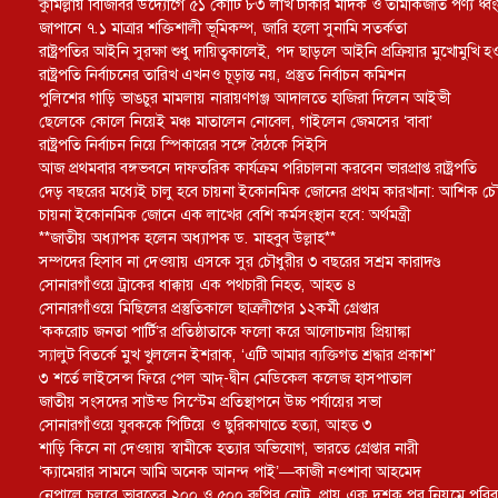
কুমিল্লায় বিজিবির উদ্যোগে ৫১ কোটি ৮৩ লাখ টাকার মাদক ও তামাকজাত পণ্য ধ্ব
জাপানে ৭.১ মাত্রার শক্তিশালী ভূমিকম্প, জারি হলো সুনামি সতর্কতা
রাষ্ট্রপতির আইনি সুরক্ষা শুধু দায়িত্বকালেই, পদ ছাড়লে আইনি প্রক্রিয়ার মুখোমুখি হও
রাষ্ট্রপতি নির্বাচনের তারিখ এখনও চূড়ান্ত নয়, প্রস্তুত নির্বাচন কমিশন
পুলিশের গাড়ি ভাঙচুর মামলায় নারায়ণগঞ্জ আদালতে হাজিরা দিলেন আইভী
ছেলেকে কোলে নিয়েই মঞ্চ মাতালেন নোবেল, গাইলেন জেমসের ‘বাবা’
রাষ্ট্রপতি নির্বাচন নিয়ে স্পিকারের সঙ্গে বৈঠকে সিইসি
আজ প্রথমবার বঙ্গভবনে দাফতরিক কার্যক্রম পরিচালনা করবেন ভারপ্রাপ্ত রাষ্ট্রপতি
দেড় বছরের মধ্যেই চালু হবে চায়না ইকোনমিক জোনের প্রথম কারখানা: আশিক চৌ
চায়না ইকোনমিক জোনে এক লাখের বেশি কর্মসংস্থান হবে: অর্থমন্ত্রী
**জাতীয় অধ্যাপক হলেন অধ্যাপক ড. মাহবুব উল্লাহ**
সম্পদের হিসাব না দেওয়ায় এসকে সুর চৌধুরীর ৩ বছরের সশ্রম কারাদণ্ড
সোনারগাঁওয়ে ট্রাকের ধাক্কায় এক পথচারী নিহত, আহত ৪
সোনারগাঁওয়ে মিছিলের প্রস্তুতিকালে ছাত্রলীগের ১২কর্মী গ্রেপ্তার
‘ককরোচ জনতা পার্টি’র প্রতিষ্ঠাতাকে ফলো করে আলোচনায় প্রিয়াঙ্কা
স্যালুট বিতর্কে মুখ খুললেন ইশরাক, ‘এটি আমার ব্যক্তিগত শ্রদ্ধার প্রকাশ’
৩ শর্তে লাইসেন্স ফিরে পেল আদ্-দ্বীন মেডিকেল কলেজ হাসপাতাল
জাতীয় সংসদের সাউন্ড সিস্টেম প্রতিস্থাপনে উচ্চ পর্যায়ের সভা
সোনারগাঁওয়ে যুবককে পিটিয়ে ও ছুরিকাঘাতে হত্যা, আহত ৩
শাড়ি কিনে না দেওয়ায় স্বামীকে হত্যার অভিযোগ, ভারতে গ্রেপ্তার নারী
‘ক্যামেরার সামনে আমি অনেক আনন্দ পাই’—কাজী নওশাবা আহমেদ
নেপালে চলবে ভারতের ২০০ ও ৫০০ রুপির নোট, প্রায় এক দশক পর নিয়মে পরিবর