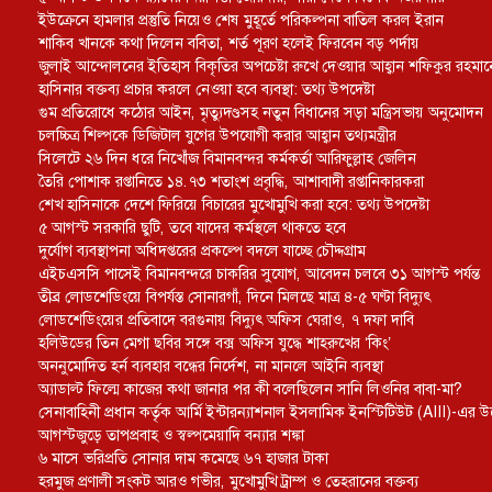
ইউক্রেনে হামলার প্রস্তুতি নিয়েও শেষ মুহূর্তে পরিকল্পনা বাতিল করল ইরান
শাকিব খানকে কথা দিলেন ববিতা, শর্ত পূরণ হলেই ফিরবেন বড় পর্দায়
জুলাই আন্দোলনের ইতিহাস বিকৃতির অপচেষ্টা রুখে দেওয়ার আহ্বান শফিকুর রহমা
হাসিনার বক্তব্য প্রচার করলে নেওয়া হবে ব্যবস্থা: তথ্য উপদেষ্টা
গুম প্রতিরোধে কঠোর আইন, মৃত্যুদণ্ডসহ নতুন বিধানের সড়া মন্ত্রিসভায় অনুমোদন
চলচ্চিত্র শিল্পকে ডিজিটাল যুগের উপযোগী করার আহ্বান তথ্যমন্ত্রীর
সিলেটে ২৬ দিন ধরে নিখোঁজ বিমানবন্দর কর্মকর্তা আরিফুল্লাহ জেলিন
তৈরি পোশাক রপ্তানিতে ১৪.৭৩ শতাংশ প্রবৃদ্ধি, আশাবাদী রপ্তানিকারকরা
শেখ হাসিনাকে দেশে ফিরিয়ে বিচারের মুখোমুখি করা হবে: তথ্য উপদেষ্টা
৫ আগস্ট সরকারি ছুটি, তবে যাদের কর্মস্থলে থাকতে হবে
দুর্যোগ ব্যবস্থাপনা অধিদপ্তরের প্রকল্পে বদলে যাচ্ছে চৌদ্দগ্রাম
এইচএসসি পাসেই বিমানবন্দরে চাকরির সুযোগ, আবেদন চলবে ৩১ আগস্ট পর্যন্ত
তীব্র লোডশেডিংয়ে বিপর্যস্ত সোনারগাঁ, দিনে মিলছে মাত্র ৪-৫ ঘণ্টা বিদ্যুৎ
লোডশেডিংয়ের প্রতিবাদে বরগুনায় বিদ্যুৎ অফিস ঘেরাও, ৭ দফা দাবি
হলিউডের তিন মেগা ছবির সঙ্গে বক্স অফিস যুদ্ধে শাহরুখের ‘কিং’
অননুমোদিত হর্ন ব্যবহার বন্ধের নির্দেশ, না মানলে আইনি ব্যবস্থা
অ্যাডাল্ট ফিল্মে কাজের কথা জানার পর কী বলেছিলেন সানি লিওনির বাবা-মা?
সেনাবাহিনী প্রধান কর্তৃক আর্মি ইন্টারন্যাশনাল ইসলামিক ইনস্টিটিউট (AIII)-এর উ
আগস্টজুড়ে তাপপ্রবাহ ও স্বল্পমেয়াদি বন্যার শঙ্কা
৬ মাসে ভরিপ্রতি সোনার দাম কমেছে ৬৭ হাজার টাকা
হরমুজ প্রণালী সংকট আরও গভীর, মুখোমুখি ট্রাম্প ও তেহরানের বক্তব্য