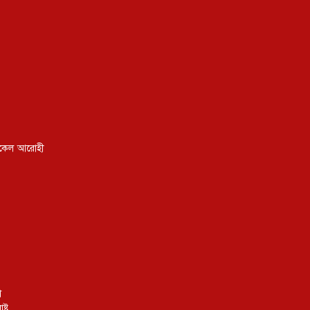
ইকেল আরোহী
া
ট্র