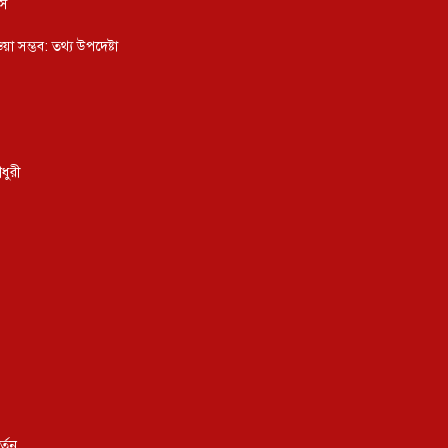
ংস
য়া সম্ভব: তথ্য উপদেষ্টা
ধুরী
্তন