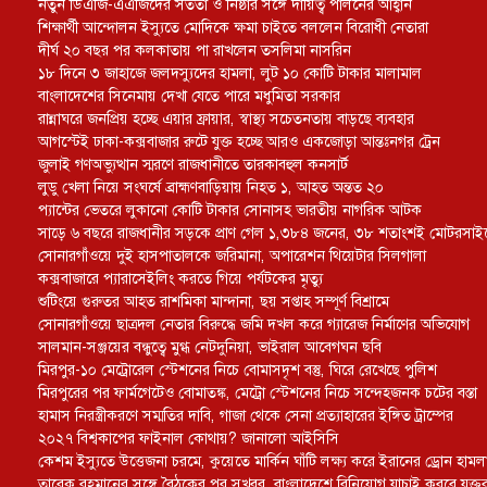
নতুন ডিএজি-এএজিদের সততা ও নিষ্ঠার সঙ্গে দায়িত্ব পালনের আহ্বান
শিক্ষার্থী আন্দোলন ইস্যুতে মোদিকে ক্ষমা চাইতে বললেন বিরোধী নেতারা
দীর্ঘ ২০ বছর পর কলকাতায় পা রাখলেন তসলিমা নাসরিন
১৮ দিনে ৩ জাহাজে জলদস্যুদের হামলা, লুট ১০ কোটি টাকার মালামাল
বাংলাদেশের সিনেমায় দেখা যেতে পারে মধুমিতা সরকার
রান্নাঘরে জনপ্রিয় হচ্ছে এয়ার ফ্রায়ার, স্বাস্থ্য সচেতনতায় বাড়ছে ব্যবহার
আগস্টেই ঢাকা-কক্সবাজার রুটে যুক্ত হচ্ছে আরও একজোড়া আন্তঃনগর ট্রেন
জুলাই গণঅভ্যুত্থান স্মরণে রাজধানীতে তারকাবহুল কনসার্ট
লুডু খেলা নিয়ে সংঘর্ষে ব্রাহ্মণবাড়িয়ায় নিহত ১, আহত অন্তত ২০
প্যান্টের ভেতরে লুকানো কোটি টাকার সোনাসহ ভারতীয় নাগরিক আটক
সাড়ে ৬ বছরে রাজধানীর সড়কে প্রাণ গেল ১,৩৮৪ জনের, ৩৮ শতাংশই মোটরসা
সোনারগাঁওয়ে দুই হাসপাতালকে জরিমানা, অপারেশন থিয়েটার সিলগালা
কক্সবাজারে প্যারাসেইলিং করতে গিয়ে পর্যটকের মৃত্যু
শুটিংয়ে গুরুতর আহত রাশমিকা মান্দানা, ছয় সপ্তাহ সম্পূর্ণ বিশ্রামে
সোনারগাঁওয়ে ছাত্রদল নেতার বিরুদ্ধে জমি দখল করে গ্যারেজ নির্মাণের অভিযোগ
সালমান-সঞ্জয়ের বন্ধুত্বে মুগ্ধ নেটদুনিয়া, ভাইরাল আবেগঘন ছবি
মিরপুর-১০ মেট্রোরেল স্টেশনের নিচে বোমাসদৃশ বস্তু, ঘিরে রেখেছে পুলিশ
মিরপুরের পর ফার্মগেটেও বোমাতঙ্ক, মেট্রো স্টেশনের নিচে সন্দেহজনক চটের বস্তা
হামাস নিরস্ত্রীকরণে সম্মতির দাবি, গাজা থেকে সেনা প্রত্যাহারের ইঙ্গিত ট্রাম্পের
২০২৭ বিশ্বকাপের ফাইনাল কোথায়? জানালো আইসিসি
কেশম ইস্যুতে উত্তেজনা চরমে, কুয়েতে মার্কিন ঘাঁটি লক্ষ্য করে ইরানের ড্রোন হামল
তারেক রহমানের সঙ্গে বৈঠকের পর সুখবর, বাংলাদেশে বিনিয়োগ যাচাই করবে যুক্তরাষ্