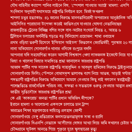
যৌথ বাহিনীর ক্যাম্পে পানির লাইনে বিষ, ‘স্পেশাল পাওয়ার অ্যাক্টে’ মামলা: এসপি
সংবিধান অনুযায়ী যথাসময়ে রাষ্ট্রপতি নির্বাচন হবে: মির্জা ফখরুল
শাপলা চত্বর হত্যাকাণ্ড: ৪১ জনের বিরুদ্ধে মানবতাবিরোধী অপরাধের আনুষ্ঠানিক অ
আইসিসির পরোয়ানা উপেক্ষা করেই জাতিসংঘে যাওয়ার ঘোষণা নেতানিয়াহুর
রাজবাড়ীতে ট্রেনের বিচ্ছিন্ন বগির সঙ্গে বাস-অটোর সংঘর্ষে নিহত ২, আহত ৬
ট্রিলিয়ন ডলারের অর্থনীতি গড়তে বড় বিনিয়োগ প্রয়োজন: শামা ওবায়েদ
প্রথম ওড়িয়া তরুণী হিসেবে ‘ইন্ডিয়ান আইডল’ জিতলেন জ্যোতির্ময়ী, পুরস্কার ২০ ল
নানা অভিযোগে সোনারগাঁও থানার ওসিকে রংপুরে বদলি
আপনারা যদি সহযোগিতা করেন আগামী বিশ্বকাপ খেলা লাভজনক ইভেন্টে নিয়ে যাওয়া হ
জিয়া ও খালেদা জিয়ার সমাধিতে শ্রদ্ধা জানালেন ভারপ্রাপ্ত রাষ্ট্রপতি
আজাদ পার্টির পক্ষ সাবেক রাষ্ট্রপতি সাহাবুদ্দিন ও আবদুল হামিদের বিরুদ্ধে ট্রাইব্য
সোনারগাঁওয়ে ফিলিং স্টেশনে বোমাসদৃশ তালাবদ্ধ ব্যাগ নিয়ে আতঙ্ক, আড়াই ঘণ্ট
পদত্যাগী রাষ্ট্রপতির বিরুদ্ধে অভিযোগে আমলে নেওয়ার কিছু নাই বললেন স্বরাষ্ট্রমন্ত্রী
পদোন্নতিতে রাজনৈতিক পরিচয় নয়, দক্ষতা ও সততাকে গুরুত্ব দেওয়ার আহ্বান প্রধানম
জাতীয় স্মৃতিসৌধে ভারপ্রাপ্ত রাষ্ট্রপতির শ্রদ্ধা
কে এই ‘কাকরোচ’ জনতা পার্টির প্রধান অভিজিৎ দীপকে?
ইরানে হামলা ও আলোচনা একসঙ্গে চালাতে চান ট্রাম্প
ভারতের শিক্ষা মন্ত্রণালয়ের দায়িত্বে প্রলহাদ জোশী
সোনারগাঁওয়ে ডেঙ্গু প্রতিরোধে জনসচেতনতামূলক সভা ও র‍্যালি
সোনারগাঁওয়ে বিএনপি নেতাকে আ’লীগের দোষর আখ্যা দিয়ে জমি দখলের চেষ্টার
চৌদ্দগ্রামে ফুটবল আনতে গিয়ে পুকুরে ডুবে স্কুলছাত্রের মৃত্যু