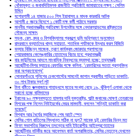
ধোঁকামুক্ত ও জবাবদিহিমূলক রাজনীতি প্রতিষ্ঠাই জামায়াতের লক্ষ্য : সেলিম
উদ্দিন
যশোরগামী ১৪ হাজার ৫০০ পিস ইয়াবাসহ ৪ মাদক কারবারি আটক
আগামী ৫ বছরে বিদেশে ১ কোটি দক্ষ কর্মী পাঠাবে সরকার
মাননীয় প্রধানমন্ত্রীর প্রতিরক্ষা উপদেষ্টার সঙ্গে নেদারল্যান্ডসের রাষ্ট্রদূতের
সৌজন্য সাক্ষাৎ
সড়ক, রেল, বন্দর ও বিশ্ববিদ্যালয় প্রকল্পে ভূমি অধিগ্রহণ অনুমোদন
বান্দরবানে বন্যার্তদের খাদ্য সহায়তা, শতাধিক পর্যটককে উদ্ধার করল বিজিবি
বন্যায় বিচ্ছিন্ন সাজেক, ত্রাণ কার্যক্রম জোরদার প্রশাসনের
শেয়ারবাজার কেলেঙ্কারির হোতাদের বিচার হবে: প্রধানমন্ত্রী
বার কাউন্সিলের আদলে সাংবাদিক নিবন্ধনের ব্যবস্থা হচ্ছে: তথ্যমন্ত্রী
আর্জেন্টিনা-মিশর ম্যাচের রেফারির পক্ষে কলিনা, ‘রেফারিদের সততা প্রশ্নবিদ্ধ
করা অগ্রহণযোগ্য’
সোনারগাঁওয়ে পুলিশের চেকপোস্টের সামনেই জাপান প্রবাসীর গাড়িতে ডাকাতি,
৩০ লাখ টাকার স্বর্ণ লুট
টানা বৃষ্টিতে কক্সবাজারে পাহাড়ধসে মৃতের সংখ্যা বেড়ে ১৯, ঝুঁকিপূর্ণ এলাকা থেকে
সরানো হচ্ছে বাসিন্দাদের
ইরানের ৯০ লক্ষ্যবস্তুতে হামলার দাবি যুক্তরাষ্ট্র, পাল্টা জবাবের ঘোষণা তেহরানের
মিশরের পক্ষ নিলেন নিউইয়র্কের মেয়র মামদানী, বললেন ‘সত্যিই ডাকাতি করা
হয়েছে!’
বিশ্বাস আর ধৈর্যের ম্যাজিকে শেষ আটে স্পেন
মেসির গোল বাতিলের সিদ্ধান্ত সঠিক না ভুল? সাবেক দুই রেফারির ভিন্ন মত
ফিফা সভাপতির বিরুদ্ধে তদন্তের দাবি ইউরোপীয় আইনপ্রণেতাদের
আর্জেন্টিনার নাটকীয় জয়ে আবেগঘন বার্তা অপরাজিতার, মেসির নেতৃত্বে দেখলেন