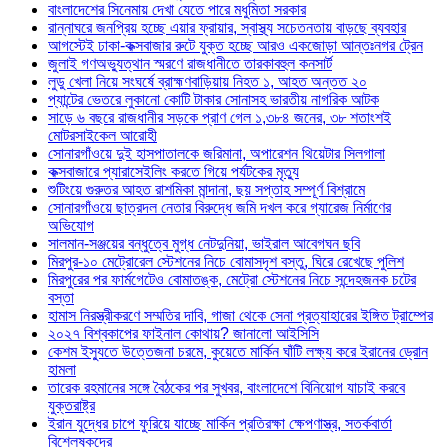
বাংলাদেশের সিনেমায় দেখা যেতে পারে মধুমিতা সরকার
রান্নাঘরে জনপ্রিয় হচ্ছে এয়ার ফ্রায়ার, স্বাস্থ্য সচেতনতায় বাড়ছে ব্যবহার
আগস্টেই ঢাকা-কক্সবাজার রুটে যুক্ত হচ্ছে আরও একজোড়া আন্তঃনগর ট্রেন
জুলাই গণঅভ্যুত্থান স্মরণে রাজধানীতে তারকাবহুল কনসার্ট
লুডু খেলা নিয়ে সংঘর্ষে ব্রাহ্মণবাড়িয়ায় নিহত ১, আহত অন্তত ২০
প্যান্টের ভেতরে লুকানো কোটি টাকার সোনাসহ ভারতীয় নাগরিক আটক
সাড়ে ৬ বছরে রাজধানীর সড়কে প্রাণ গেল ১,৩৮৪ জনের, ৩৮ শতাংশই
মোটরসাইকেল আরোহী
সোনারগাঁওয়ে দুই হাসপাতালকে জরিমানা, অপারেশন থিয়েটার সিলগালা
কক্সবাজারে প্যারাসেইলিং করতে গিয়ে পর্যটকের মৃত্যু
শুটিংয়ে গুরুতর আহত রাশমিকা মান্দানা, ছয় সপ্তাহ সম্পূর্ণ বিশ্রামে
সোনারগাঁওয়ে ছাত্রদল নেতার বিরুদ্ধে জমি দখল করে গ্যারেজ নির্মাণের
অভিযোগ
সালমান-সঞ্জয়ের বন্ধুত্বে মুগ্ধ নেটদুনিয়া, ভাইরাল আবেগঘন ছবি
মিরপুর-১০ মেট্রোরেল স্টেশনের নিচে বোমাসদৃশ বস্তু, ঘিরে রেখেছে পুলিশ
মিরপুরের পর ফার্মগেটেও বোমাতঙ্ক, মেট্রো স্টেশনের নিচে সন্দেহজনক চটের
বস্তা
হামাস নিরস্ত্রীকরণে সম্মতির দাবি, গাজা থেকে সেনা প্রত্যাহারের ইঙ্গিত ট্রাম্পের
২০২৭ বিশ্বকাপের ফাইনাল কোথায়? জানালো আইসিসি
কেশম ইস্যুতে উত্তেজনা চরমে, কুয়েতে মার্কিন ঘাঁটি লক্ষ্য করে ইরানের ড্রোন
হামলা
তারেক রহমানের সঙ্গে বৈঠকের পর সুখবর, বাংলাদেশে বিনিয়োগ যাচাই করবে
যুক্তরাষ্ট্র
ইরান যুদ্ধের চাপে ফুরিয়ে যাচ্ছে মার্কিন প্রতিরক্ষা ক্ষেপণাস্ত্র, সতর্কবার্তা
বিশ্লেষকদের