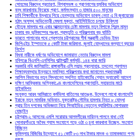
সোহমের বিরুদ্ধে প্রতারণা, বিশ্বাসভঙ্গ ও প্রাণনাশের হুমকির অভিযোগ
বন্ধ কারখানায় ফিরেছে প্রাণ, কর্মসংস্থান ৩ হাজার ৫০০ মানুষের
ঢাবি শিক্ষার্থীকে উদ্ধারে গিয়ে হেনস্তার অভিযোগ ডাকসু নেতা এ বি জুবায়েরের
হঠাৎ অসুস্থ অভিনেত্রী মেঘলা মুক্তা, আইসিইউতে চলছে চিকিৎসা
যৌতুক মামলার পর এবার আত্মহত্যার চেষ্টা মামলায় নতুন বিপাকে প্রিন্স মামুন
ঢাকায় বড় ভূমিকম্পের শঙ্কা, প্রস্তুতি ও পরিকল্পনায় বড় ঘাটতি
ভারতে পালানোর পথে গ্রেপ্তার চট্টগ্রামের শীর্ষ সন্ত্রাসী ডেভিড ইমন
জিপিএইচ ইস্পাতকে ৫ কোটি টাকা জরিমানা, জুলাই যোদ্ধাদের কল্যাণে ব্যয়ের
নির্দেশ
বিধবা নারীকে ধর্ষণের অভিযোগে জামায়াত নেতার বিরুদ্ধে মামলা
হবিগঞ্জে বিএনপি-এনসিপির পাল্টাপাল্টি কর্মসূচি, ১৪৪ ধারা জারি
সরকারি নথি জালিয়াতি: রাঙ্গাবালীর এসি ল্যান্ড প্রত্যাহার, তদন্তে প্রশাসন
শিক্ষাব্যবস্থার উন্নয়নে সমন্বিত পরিকল্পনার কথা জানালেন প্রধানমন্ত্রী
আপিল বিভাগের নতুন সিদ্ধান্তে স্থগিত হাইকোর্টের শ্যোন অ্যারেস্ট আদেশ
দক্ষিণ আফ্রিকায় অগ্নিকাণ্ডে বাংলাদেশিদের প্রাণহানি, সহায়তায় মাঠে
হাইকমিশন
সংযুক্ত আরব আমিরাতে কর্মভিসা বাতিলের আতঙ্ক, উদ্বেগে লাখো বাংলাদেশি
ইরাকে নতুন সামরিক অভিযান, যুক্তরাষ্ট্র-সৌদির হামলায় নিহত ৮ যোদ্ধা
প্রায় তিন দশকের অভিজ্ঞতা নিয়ে সিআইডির নেতৃত্বে ব্যারিস্টার মোশাররফ
হোছাইন
চট্টগ্রাম-২ আসনের এমপি সরোয়ার আলমগীরের দায়িত্ব পালনে বাধা নেই
সোনারগাঁওয়ে অবৈধ গ্যাস সংযোগে গড়ে ওঠা ৩ চুনা কারখানা উচ্ছেদ, সংযোগ
বিচ্ছিন্ন
কুমিল্লায় বিজিবির উদ্যোগে ৫১ কোটি ৮৩ লাখ টাকার মাদক ও তামাকজাত পণ্য
ধ্বংস