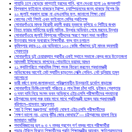
পাহাড়ি ঢলে বেড়েছে কাপ্তাই হ্রদের পানি, খুলে দেওয়া হলো ১৬ জলকপাট
বিশ্বকাপ ফাইনালে থাকছেন ট্রাম্প, চ্যাম্পিয়নদের জন্য থাকছে বিশেষ রিং
২০ জুলাই প্রকাশ হচ্ছে না এসএসসির ফল, জানালো শিক্ষা বোর্ড
কোলের সেই শিশুই এখন ফাইনালে মেসির প্রতিপক্ষ
সোনারগাঁওয়ে মাদক বিরোধী র‌্যালী করায় যুবককে কুপিয়ে ও পিটিয়ে জখম
নিহত ফায়ার সার্ভিসের ডুবুরি সাদিক, উদ্ধার অভিযান শেষে মরদেহ উদ্ধার
সোনারগাঁওয়ে জুলাই বিপ্লবের শহীদদের স্মরণে স্মরণ সভা অনুষ্ঠিত
উত্তরায় সড়ক অবরোধে শিক্ষার্থীরা, বন্ধ যান চলাচল
কুমিল্লায় র‍্যাব-১১ এর অভিযানে ১০০ কেজি গাঁজাসহ দুই মাদক ব্যবসায়ী
গ্রেফতার
সোনারগাঁয়ে দুই চেয়ারম্যান প্রার্থীর একই স্থানে সভাকে কেন্দ্র করে উত্তেজনা
আদমজী ইপিজেডে কাপড়ের গোডাউনে ভয়াবহ আগুন
২১ ক্যাটাগরিতে প্রাথমিক শিক্ষা পদক বিতরণ করলেন প্রধানমন্ত্রী
অভিষেকের আগেই সেন্ট স্যাটিন ছাড়লেন লেক্সি লেভিন, নেট দুনিয়ায় তুমুল
আলোচনা
ভারী বর্ষণে বন্যা-জলাবদ্ধতা: পরিকল্পনাহীন উন্নয়নই দুর্ভোগ বাড়াচ্ছে
সোনারগাঁয়ে ডিজিএফআই পরিচয়ে ৫ লাখ টাকা চাঁদা দাবি, দুইজন গ্রেপ্তার
৩ দফা দাবি নিয়ে সংসদ ভবন অভিমুখে এইচএসসি পরীক্ষার্থীদের পদযাত্রা
চট্টগ্রামের বন্যা শুরু হবার সাথে সাথে প্রতিমন্ত্রী হজ্বে আর প্রধানমন্ত্রী
বরিশালে–হাসনাত আব্দুল্লাহ
‘মার্চ টু শিক্ষা মন্ত্রণালয়’ কর্মসূচি ঘোষণা এইচএসসি পরীক্ষার্থীদের
‘লক্ষণ ভালো নয়, এদের খুঁটির জোর কোথায়?’— চট্টগ্রামের হামলা নিয়ে
জামায়াত আমির
পদার্থবিজ্ঞানের ভুল ৬ ও ৭ নম্বর প্রশ্নে পূর্ণ নম্বর পাবে পরীক্ষার্থীরা
পড়ার টেবিলে ফিরতে শিক্ষার্থীদের প্রতি শিক্ষামন্ত্রীর আহ্বান, ক্ষতিগ্রস্তদের