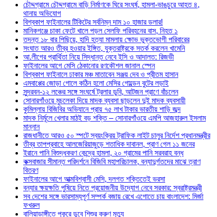
চৌদ্দগ্রামে চৌদ্দগ্রামে বাড়ি নির্মাণকে ঘিরে সংঘর্ষ, হামলা-ভাঙচুরে আহত ৪,
থানায় অভিযোগ
বিশ্বকাপ ফাইনালের টিকিটের সর্বনিম্ন দাম ১০ হাজার ডলার!
মানিকগঞ্জে চাকা ফেটে খালে পড়ল সেলফি পরিবহনের বাস, নিহত ১
তদন্ত ১৮ বার পিছিয়ে, হাদি হত্যা মামলায় ক্ষোভ ভুক্তভোগী পরিবারের
সংঘাত আরও তীব্র হওয়ার ইঙ্গিত, যুক্তরাষ্ট্রকে সতর্ক করলেন খামেনি
আ.লীগের প্রার্থিতা নিয়ে সিদ্ধান্ত নেবে ইসি ও আদালত: রিজভী
ফাইনালের আগে মেসি ঠেকানোর রণকৌশল জানাল স্পেন
বিশ্বকাপ ফাইনালে ঢাকার মঞ্চ মাতাবেন সঞ্জয় দেব ও প্রীতম হাসান
এমবাপ্পের জোড়া গোলে কঠিন হলো মেসির গোল্ডেন বুটের লড়াই
সুন্দরবন-১২ লঞ্চের সঙ্গে সংঘর্ষে ট্রলার ডুবি, আটজন প্রাণে বাঁচলেন
সোনারগাঁওয়ে মুচলেকা দিয়ে মাদক ব্যবসা ছাড়লেন দুই মাদক ব্যবসায়ী
কুমিল্লায় বিজিবির অভিযানে প্রায় ৭৫ লাখ টাকার ভারতীয় শাড়ি জব্দ
মাদক নির্মূলে খেলার মাঠই বড় শক্তি – সোনারগাঁওয়ে এমপি আজহারুল ইসলাম
মান্নান
রাজধানীতে আরও ৫০ স্পটে স্বয়ংক্রিয় ট্রাফিক লাইট চালুর নির্দেশ প্রধানমন্ত্রীর
তীব্র তাপপ্রবাহে আলজেরিয়াজুড়ে শতাধিক দাবানল, প্রাণ গেল ১১ জনের
ইরানে পানি বিশুদ্ধকরণ কেন্দ্রে হামলা, ২০ গ্রামের পানি সরবরাহ বন্ধ
কক্সবাজার সীমান্ত পরিদর্শনে বিজিবি মহাপরিচালক, বন্যাদুর্গতদের মাঝে ত্রাণ
বিতরণ
ফাইনালের আগে আত্মবিশ্বাসী মেসি, দলগত শক্তিতেই ভরসা
বন্যার ক্ষয়ক্ষতি পুষিয়ে নিতে প্রয়োজনীয় উদ্যোগ নেবে সরকার: স্বরাষ্ট্রমন্ত্রী
সব দেশের সঙ্গে ভারসাম্যপূর্ণ সম্পর্ক বজায় রেখে এগোতে চায় বাংলাদেশ: মির্জা
ফখরুল
বালিয়াডাঙ্গীতে পুকূরে ডুবে শিশুর করুণ মৃত্যু