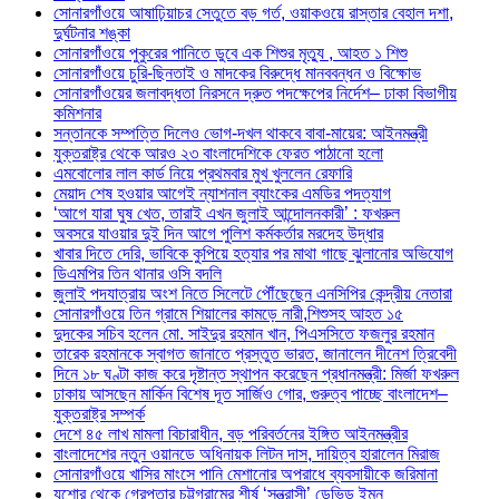
সোনারগাঁওয়ে আষাঢ়িয়াচর সেতুতে বড় গর্ত, ওয়াকওয়ে রাস্তার বেহাল দশা,
দুর্ঘটনার শঙ্কা
সোনারগাঁওয়ে পুকুরের পানিতে ডুবে এক শিশুর মৃত্যু , আহত ১ শিশু
সোনারগাঁওয়ে চুরি-ছিনতাই ও মাদকের বিরুদ্ধে মানববন্ধন ও বিক্ষোভ
সোনারগাঁওয়ের জলাবদ্ধতা নিরসনে দ্রুত পদক্ষেপের নির্দেশ– ঢাকা বিভাগীয়
কমিশনার
সন্তানকে সম্পত্তি দিলেও ভোগ-দখল থাকবে বাবা-মায়ের: আইনমন্ত্রী
যুক্তরাষ্ট্র থেকে আরও ২৩ বাংলাদেশিকে ফেরত পাঠানো হলো
এমবোলোর লাল কার্ড নিয়ে প্রথমবার মুখ খুললেন রেফারি
মেয়াদ শেষ হওয়ার আগেই ন্যাশনাল ব্যাংকের এমডির পদত্যাগ
‘আগে যারা ঘুষ খেত, তারাই এখন জুলাই আন্দোলনকারী’ : ফখরুল
অবসরে যাওয়ার দুই দিন আগে পুলিশ কর্মকর্তার মরদেহ উদ্ধার
খাবার দিতে দেরি, ভাবিকে কুপিয়ে হত্যার পর মাথা গাছে ঝুলানোর অভিযোগ
ডিএমপির তিন থানার ওসি বদলি
জুলাই পদযাত্রায় অংশ নিতে সিলেটে পৌঁছেছেন এনসিপির কেন্দ্রীয় নেতারা
সোনারগাঁওয়ে তিন গ্রামে শিয়ালের কামড়ে নারী,শিশুসহ আহত ১৫
দুদকের সচিব হলেন মো. সাইদুর রহমান খান, পিএসসিতে ফজলুর রহমান
তারেক রহমানকে স্বাগত জানাতে প্রস্তুত ভারত, জানালেন দীনেশ ত্রিবেদী
দিনে ১৮ ঘণ্টা কাজ করে দৃষ্টান্ত স্থাপন করেছেন প্রধানমন্ত্রী: মির্জা ফখরুল
ঢাকায় আসছেন মার্কিন বিশেষ দূত সার্জিও গোর, গুরুত্ব পাচ্ছে বাংলাদেশ–
যুক্তরাষ্ট্র সম্পর্ক
দেশে ৪৫ লাখ মামলা বিচারাধীন, বড় পরিবর্তনের ইঙ্গিত আইনমন্ত্রীর
বাংলাদেশের নতুন ওয়ানডে অধিনায়ক লিটন দাস, দায়িত্ব হারালেন মিরাজ
সোনারগাঁওয়ে খাসির মাংসে পানি মেশানোর অপরাধে ব্যবসায়ীকে জরিমানা
যশোর থেকে গ্রেপ্তার চট্টগ্রামের শীর্ষ ‘সন্ত্রাসী’ ডেভিড ইমন