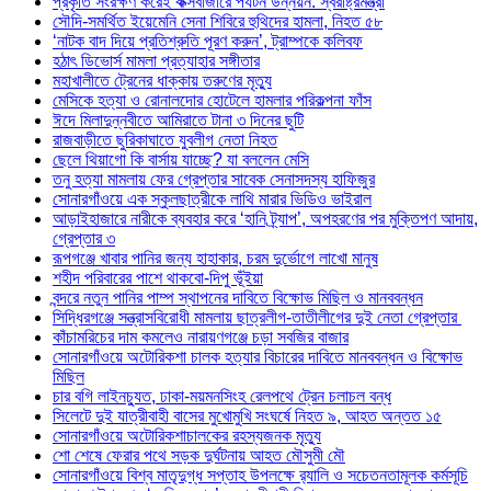
প্রকৃতি সংরক্ষণ করেই কক্সবাজারে পর্যটন উন্নয়ন: স্বরাষ্ট্রমন্ত্রী
সৌদি-সমর্থিত ইয়েমেনি সেনা শিবিরে হুথিদের হামলা, নিহত ৫৮
‘নাটক বাদ দিয়ে প্রতিশ্রুতি পূরণ করুন’, ট্রাম্পকে কলিবফ
হঠাৎ ডিভোর্স মামলা প্রত্যাহার সঙ্গীতার
মহাখালীতে ট্রেনের ধাক্কায় তরুণের মৃত্যু
মেসিকে হত্যা ও রোনালদোর হোটেলে হামলার পরিকল্পনা ফাঁস
ঈদে মিলাদুন্নবীতে আমিরাতে টানা ৩ দিনের ছুটি
রাজবাড়ীতে ছুরিকাঘাতে যুবলীগ নেতা নিহত
ছেলে থিয়াগো কি বার্সায় যাচ্ছে? যা বললেন মেসি
তনু হত্যা মামলায় ফের গ্রেপ্তার সাবেক সেনাসদস্য হাফিজুর
সোনারগাঁওয়ে এক স্কুলছাত্রীকে লাথি মারার ভিডিও ভাইরাল
আড়াইহাজারে নারীকে ব্যবহার করে ‘হানি ট্র্যাপ’, অপহরণের পর মুক্তিপণ আদায়,
গ্রেপ্তার ৩
রূপগঞ্জে খাবার পানির জন্য হাহাকার, চরম দুর্ভোগে লাখো মানুষ
শহীদ পরিবারের পাশে থাকবো-দিপু ভূঁইয়া
বন্দরে নতুন পানির পাম্প স্থাপনের দাবিতে বিক্ষোভ মিছিল ও মানববন্ধন
সিদ্ধিরগঞ্জে সন্ত্রাসবিরোধী মামলায় ছাত্রলীগ-তাতীলীগের দুই নেতা গ্রেপ্তার ‎
কাঁচামরিচের দাম কমলেও নারায়ণগঞ্জে চড়া সবজির বাজার
সোনারগাঁওয়ে অটোরিকশা চালক হত্যার বিচারের দাবিতে মানববন্ধন ও বিক্ষোভ
মিছিল
চার বগি লাইনচ্যুত, ঢাকা-ময়মনসিংহ রেলপথে ট্রেন চলাচল বন্ধ
সিলেটে দুই যাত্রীবাহী বাসের মুখোমুখি সংঘর্ষে নিহত ৯, আহত অন্তত ১৫
সোনারগাঁওয়ে অটোরিকশাচালকের রহস্যজনক মৃত্যু
শো শেষে ফেরার পথে সড়ক দুর্ঘটনায় আহত মৌসুমী মৌ
সোনারগাঁওয়ে বিশ্ব মাতৃদুগ্ধ সপ্তাহ উপলক্ষে র‍্যালি ও সচেতনতামূলক কর্মসূচি