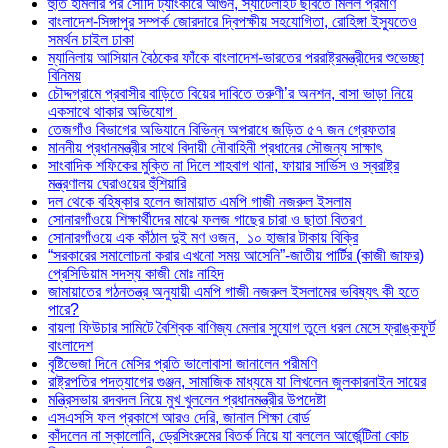
হুতি হামলার পর সৌদি ট্যাংকারে আগুন, স্যাটেলাইট ছবিতে মিলল প্রমাণ
বাংলাদেশ-সিঙ্গাপুর সম্পর্ক জোরদারে দ্বিপক্ষীয় সহযোগিতা, রোহিঙ্গা ইস্যুতেও
সমর্থন চাইল ঢাকা
ম্যানিলায় আসিয়ান বৈঠকের ফাঁকে বাংলাদেশ-ভারতের পররাষ্ট্রমন্ত্রীদের শুভেচ্ছা
বিনিময়
চৌদ্দগ্রামে প্রবাসীর বাড়িতে বিয়ের দাবিতে তরুণী’র অনশন, বাসা ভাড়া নিয়ে
একসাথে থাকার অভিযোগ
তেজগাঁও বিভাগের অভিযানে বিভিন্ন অপরাধে জড়িত ৫৭ জন গ্রেফতার
মাননীয় প্রধানমন্ত্রীর সাথে বিদায়ী নৌবাহিনী প্রধানের সৌজন্য সাক্ষাৎ
সাংবাদিক শফিকের মুক্তি না দিলে শাহবাগ থানা, ফায়ার সার্ভিস ও স্বরাষ্ট্র
মন্ত্রণালয় ঘেরাওয়ের হুঁশিয়ারি
দল থেকে বহিষ্কার হলেন জামায়াত এমপি গাজী নজরুল ইসলাম
সোনারগাঁওয়ে শিক্ষার্থীদের মাঝে ফলজ গাছের চারা ও ছাতা বিতরণ ​
সোনারগাঁওয়ে এক কাঁঠাল দুই মণ ওজন, ১০ হাজার টাকায় বিক্রি
“সরকারের সমালোচনা করার এখনো সময় আসেনি”-জাতীয় পার্টির (কাজী জাফর)
প্রেসিডিয়াম সদস্য কাজী মোঃ নাহিদ
জামায়াতের গঠনতন্ত্র অনুযায়ী এমপি গাজী নজরুল ইসলামের ভবিষ্যৎ কী হতে
পারে?
বায়লা ফিউচার সামিটে বৈশ্বিক বাণিজ্য মেলার সুযোগ তুলে ধরল মেসে ফ্রাঙ্কফুর্ট
বাংলাদেশ
বৃষ্টিভেজা দিনে মেসির প্রতি ভালোবাসা জানালেন পরীমণি
রাষ্ট্রপতির পদত্যাগের গুঞ্জন, সামাজিক মাধ্যমে যা লিখলেন জুলকারনাইন সায়ের
মন্ত্রিসভায় রদবদল নিয়ে মুখ খুললেন প্রধানমন্ত্রীর উপদেষ্টা
এসএসসি ফল প্রকাশে আরও দেরি, জানাল শিক্ষা বোর্ড
কাঁদলেন না স্কালোনি, ড্রেসিংরুমের বিতর্ক নিয়ে যা বললেন আর্জেন্টিনা কোচ