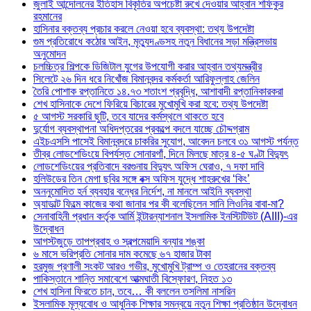
জুলাই আন্দোলনের ইতিহাস বিকৃতির অপচেষ্টা রুখে দেওয়ার আহ্বান শফিকুর
রহমানের
হাসিনার বক্তব্য প্রচার করলে নেওয়া হবে ব্যবস্থা: তথ্য উপদেষ্টা
গুম প্রতিরোধে কঠোর আইন, মৃত্যুদণ্ডসহ নতুন বিধানের সড়া মন্ত্রিসভায়
অনুমোদন
চলচ্চিত্র শিল্পকে ডিজিটাল যুগের উপযোগী করার আহ্বান তথ্যমন্ত্রীর
সিলেটে ২৬ দিন ধরে নিখোঁজ বিমানবন্দর কর্মকর্তা আরিফুল্লাহ জেলিন
তৈরি পোশাক রপ্তানিতে ১৪.৭৩ শতাংশ প্রবৃদ্ধি, আশাবাদী রপ্তানিকারকরা
শেখ হাসিনাকে দেশে ফিরিয়ে বিচারের মুখোমুখি করা হবে: তথ্য উপদেষ্টা
৫ আগস্ট সরকারি ছুটি, তবে যাদের কর্মস্থলে থাকতে হবে
দুর্যোগ ব্যবস্থাপনা অধিদপ্তরের প্রকল্পে বদলে যাচ্ছে চৌদ্দগ্রাম
এইচএসসি পাসেই বিমানবন্দরে চাকরির সুযোগ, আবেদন চলবে ৩১ আগস্ট পর্যন্ত
তীব্র লোডশেডিংয়ে বিপর্যস্ত সোনারগাঁ, দিনে মিলছে মাত্র ৪-৫ ঘণ্টা বিদ্যুৎ
লোডশেডিংয়ের প্রতিবাদে বরগুনায় বিদ্যুৎ অফিস ঘেরাও, ৭ দফা দাবি
হলিউডের তিন মেগা ছবির সঙ্গে বক্স অফিস যুদ্ধে শাহরুখের ‘কিং’
অননুমোদিত হর্ন ব্যবহার বন্ধের নির্দেশ, না মানলে আইনি ব্যবস্থা
অ্যাডাল্ট ফিল্মে কাজের কথা জানার পর কী বলেছিলেন সানি লিওনির বাবা-মা?
সেনাবাহিনী প্রধান কর্তৃক আর্মি ইন্টারন্যাশনাল ইসলামিক ইনস্টিটিউট (AIII)-এর
উদ্বোধন
আগস্টজুড়ে তাপপ্রবাহ ও স্বল্পমেয়াদি বন্যার শঙ্কা
৬ মাসে ভরিপ্রতি সোনার দাম কমেছে ৬৭ হাজার টাকা
হরমুজ প্রণালী সংকট আরও গভীর, মুখোমুখি ট্রাম্প ও তেহরানের বক্তব্য
পাকিস্তানে শান্তি সমাবেশে আত্মঘাতী বিস্ফোরণ, নিহত ১৩
শেখ হাসিনা ফিরতে চান, তবে… কী বললেন তসলিমা নাসরিন
ইসলামিক মূল্যবোধ ও আধুনিক শিক্ষার সমন্বয়ে নতুন শিক্ষা প্রতিষ্ঠান উদ্বোধন