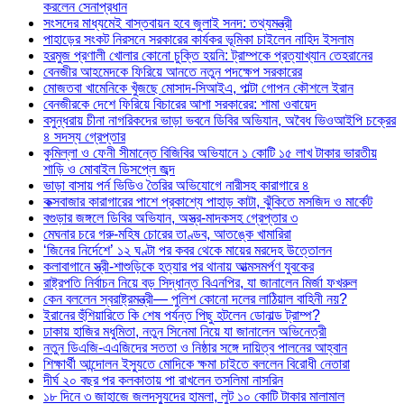
করলেন সেনাপ্রধান
সংসদের মাধ্যমেই বাস্তবায়ন হবে জুলাই সনদ: তথ্যমন্ত্রী
পাহাড়ের সংকট নিরসনে সরকারের কার্যকর ভূমিকা চাইলেন নাহিদ ইসলাম
হরমুজ প্রণালী খোলার কোনো চুক্তি হয়নি: ট্রাম্পকে প্রত্যাখ্যান তেহরানের
বেনজীর আহমেদকে ফিরিয়ে আনতে নতুন পদক্ষেপ সরকারের
মোজতবা খামেনিকে খুঁজছে মোসাদ-সিআইএ, পাল্টা গোপন কৌশলে ইরান
বেনজীরকে দেশে ফিরিয়ে বিচারের আশা সরকারের: শামা ওবায়েদ
বসুন্ধরায় চীনা নাগরিকদের ভাড়া ভবনে ডিবির অভিযান, অবৈধ ভিওআইপি চক্রের
৪ সদস্য গ্রেপ্তার
কুমিল্লা ও ফেনী সীমান্তে বিজিবির অভিযানে ১ কোটি ১৫ লাখ টাকার ভারতীয়
শাড়ি ও মোবাইল ডিসপ্লে জব্দ
ভাড়া বাসায় পর্ন ভিডিও তৈরির অভিযোগে নারীসহ কারাগারে ৪
কক্সবাজার কারাগারের পাশে প্রকাশ্যে পাহাড় কাটা, ঝুঁকিতে মসজিদ ও মার্কেট
বগুড়ার জঙ্গলে ডিবির অভিযান, অস্ত্র-মাদকসহ গ্রেপ্তার ৩
মেঘনার চরে গরু-মহিষ চোরের তাণ্ডব, আতঙ্কে খামারিরা
‘জিনের নির্দেশে’ ১২ ঘণ্টা পর কবর থেকে মায়ের মরদেহ উত্তোলন
কলাবাগানে স্ত্রী-শাশুড়িকে হত্যার পর থানায় আত্মসমর্পণ যুবকের
রাষ্ট্রপতি নির্বাচন নিয়ে বড় সিদ্ধান্ত বিএনপির, যা জানালেন মির্জা ফখরুল
কেন বললেন স্বরাষ্ট্রমন্ত্রী— পুলিশ কোনো দলের লাঠিয়াল বাহিনী নয়?
ইরানের হুঁশিয়ারিতে কি শেষ পর্যন্ত পিছু হটলেন ডোনাল্ড ট্রাম্প?
ঢাকায় হাজির মধুমিতা, নতুন সিনেমা নিয়ে যা জানালেন অভিনেত্রী
নতুন ডিএজি-এএজিদের সততা ও নিষ্ঠার সঙ্গে দায়িত্ব পালনের আহ্বান
শিক্ষার্থী আন্দোলন ইস্যুতে মোদিকে ক্ষমা চাইতে বললেন বিরোধী নেতারা
দীর্ঘ ২০ বছর পর কলকাতায় পা রাখলেন তসলিমা নাসরিন
১৮ দিনে ৩ জাহাজে জলদস্যুদের হামলা, লুট ১০ কোটি টাকার মালামাল