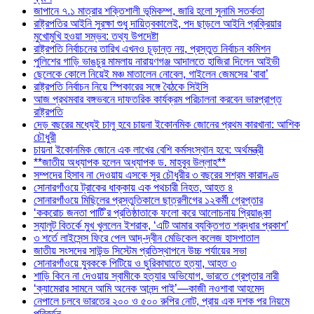
জাপানে ৭.১ মাত্রার শক্তিশালী ভূমিকম্প, জারি হলো সুনামি সতর্কতা
রাষ্ট্রপতির আইনি সুরক্ষা শুধু দায়িত্বকালেই, পদ ছাড়লে আইনি প্রক্রিয়ার
মুখোমুখি হওয়া সম্ভব: তথ্য উপদেষ্টা
রাষ্ট্রপতি নির্বাচনের তারিখ এখনও চূড়ান্ত নয়, প্রস্তুত নির্বাচন কমিশন
পুলিশের গাড়ি ভাঙচুর মামলায় নারায়ণগঞ্জ আদালতে হাজিরা দিলেন আইভী
ছেলেকে কোলে নিয়েই মঞ্চ মাতালেন নোবেল, গাইলেন জেমসের ‘বাবা’
রাষ্ট্রপতি নির্বাচন নিয়ে স্পিকারের সঙ্গে বৈঠকে সিইসি
আজ প্রথমবার বঙ্গভবনে দাফতরিক কার্যক্রম পরিচালনা করবেন ভারপ্রাপ্ত
রাষ্ট্রপতি
দেড় বছরের মধ্যেই চালু হবে চায়না ইকোনমিক জোনের প্রথম কারখানা: আশিক
চৌধুরী
চায়না ইকোনমিক জোনে এক লাখের বেশি কর্মসংস্থান হবে: অর্থমন্ত্রী
**জাতীয় অধ্যাপক হলেন অধ্যাপক ড. মাহবুব উল্লাহ**
সম্পদের হিসাব না দেওয়ায় এসকে সুর চৌধুরীর ৩ বছরের সশ্রম কারাদণ্ড
সোনারগাঁওয়ে ট্রাকের ধাক্কায় এক পথচারী নিহত, আহত ৪
সোনারগাঁওয়ে মিছিলের প্রস্তুতিকালে ছাত্রলীগের ১২কর্মী গ্রেপ্তার
‘ককরোচ জনতা পার্টি’র প্রতিষ্ঠাতাকে ফলো করে আলোচনায় প্রিয়াঙ্কা
স্যালুট বিতর্কে মুখ খুললেন ইশরাক, ‘এটি আমার ব্যক্তিগত শ্রদ্ধার প্রকাশ’
৩ শর্তে লাইসেন্স ফিরে পেল আদ্-দ্বীন মেডিকেল কলেজ হাসপাতাল
জাতীয় সংসদের সাউন্ড সিস্টেম প্রতিস্থাপনে উচ্চ পর্যায়ের সভা
সোনারগাঁওয়ে যুবককে পিটিয়ে ও ছুরিকাঘাতে হত্যা, আহত ৩
শাড়ি কিনে না দেওয়ায় স্বামীকে হত্যার অভিযোগ, ভারতে গ্রেপ্তার নারী
‘ক্যামেরার সামনে আমি অনেক আনন্দ পাই’—কাজী নওশাবা আহমেদ
নেপালে চলবে ভারতের ২০০ ও ৫০০ রুপির নোট, প্রায় এক দশক পর নিয়মে
পরিবর্তন