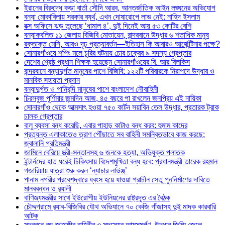
ইরানের বিরুদ্ধে কড়া বার্তা সৌদি আরব, আন্তর্জাতিক আইন লঙ্ঘনের অভিযোগ
বন্যা মোকাবিলায় সরকার ব্যর্থ, এখন দোষারোপে লাভ নেই: নাহিদ ইসলাম
বক্স অফিসে ঝড় তুলেছে ‘ধামাল ৪’, দুই দিনেই আয় ৫৩ কোটির বেশি
বন্যাকবলিত ১১ জেলায় বিজিবি মোতায়েন, বান্দরবানে উদ্ধার ৬ শতাধিক মানুষ
রক্তাক্ত মেসি, আরও দৃঢ় প্রত্যাবর্তন—ইতিহাস কি আবারও আর্জেন্টিনার পক্ষে?
সোনারগাঁওয়ে শপিং মলে চুরির ঘটনায় চোর চক্রের ৯ সদস্য গ্রেপ্তার
দেশের শ্রেষ্ঠ প্রধান শিক্ষক হয়েছেন সোনারগাঁওয়ের বি. আর বিলকিস
বান্দরবানে বন্যাদুর্গত মানুষের পাশে বিজিবি: ১২২টি পরিবারকে নিরাপদে উদ্ধার ও
মানবিক সহায়তা প্রদান
বন্যাদুর্গত ও পানিবন্দি মানুষের পাশে বাংলাদেশ নৌবাহিনী
চিরসবুজ পূর্ণিমার জন্মদিন আজ, ৪৫ বছরে পা রাখলেন জনপ্রিয় এই নায়িকা
সোনারগাঁও থেকে আত্মসাৎ হওয়া ৭৫০ কার্টন সয়াবিন তেল উদ্ধার, প্রতারক ট্রাক
চালক গ্রেপ্তার
বালু ব্যবসা বন্ধ করেছি, এবার পাহাড় কাটাও বন্ধ করব: হুমাম কাদের
প্রত্যন্ত এলাকাতেও ত্রাণ পৌঁছাতে সব বাহিনী সমন্বিতভাবে কাজ করছে:
জ্বালানি প্রতিমন্ত্রী
জামিনে বেরিয়ে স্ত্রী-সন্তানসহ ৬ জনকে হত্যা, অভিযুক্ত পলাতক
ইন্টার্নদের হাত ধরেই চিকিৎসায় বিদেশমুখিতা বন্ধ হবে: প্রধানমন্ত্রী তারেক রহমান
গজারিয়ায় যাত্রা শুরু করল ‘ন্যাচার লাউঞ্জ’
পানাম নগরীর প্রবেশদ্বারে ধ্বংস হয়ে যাওয়া প্রাচীন সেতু পুননির্মাণের দাবিতে
মানববন্ধন ও র‌্যালী
বাণিজ্যমন্ত্রীর সাথে ইউরোপীয় ইউনিয়নের রাষ্ট্রদূত এর বৈঠক
চৌদ্দগ্রামে র‌্যাব-বিজিবির যৌথ অভিযানে ৭০ কেজি গাঁজাসহ দুই মাদক কারবারি
আটক
সুন্দরবনে বড় জাহাঙ্গীর বাহিনীর ৩ সদস্যের আত্মসমর্পণ, উদ্ধার জিম্মি জেলে