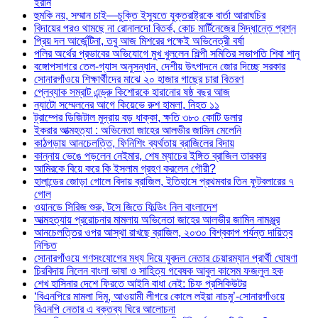
ইরান
হুমকি নয়, সম্মান চাই—চুক্তি ইস্যুতে যুক্তরাষ্ট্রকে বার্তা আরাঘচির
বিদায়ের পরও থামছে না রোনালদো বিতর্ক, কোচ মার্টিনেজের সিদ্ধান্তে প্রশ্ন
প্রিয় দল আর্জেন্টিনা, তবু আজ মিশরের পক্ষেই অভিনেত্রী বর্ষা
পলির অর্থের প্রভাবের অভিযোগে মুখ খুললেন শিল্পী সমিতির সভাপতি শিবা শানু
বঙ্গোপসাগরে তেল-গ্যাস অনুসন্ধান, দেশীয় উৎপাদনে জোর দিচ্ছে সরকার
সোনারগাঁওয়ে শিক্ষার্থীদের মাঝে ২০ হাজার গাছের চারা বিতরণ
প্লেব্যাক সম্রাট এন্ড্রু কিশোরকে হারানোর ষষ্ঠ বছর আজ
ন্যাটো সম্মেলনের আগে কিয়েভে রুশ হামলা, নিহত ১১
ট্রাম্পের ডিজিটাল মুদ্রায় বড় ধাক্কা, ক্ষতি ৩৮০ কোটি ডলার
ইকরার আত্মহত্যা : অভিনেতা জাহের আলভীর জামিন মেলেনি
কাঠগড়ায় আনচেলত্তি, ফিনিশিং ব্যর্থতায় ব্রাজিলের বিদায়
কান্নায় ভেঙে পড়লেন নেইমার, শেষ ম্যাচের ইঙ্গিত ব্রাজিল তারকার
আমিরকে বিয়ে করে কি ইসলাম গ্রহণ করলেন গৌরী?
হালান্ডের জোড়া গোলে বিদায় ব্রাজিল, ইতিহাসে প্রথমবার তিন ফুটবলারের ৭
গোল
ওয়ানডে সিরিজ শুরু, টসে জিতে ফিল্ডিং নিল বাংলাদেশ
আত্মহত্যায় প্ররোচনার মামলায় অভিনেতা জাহের আলভীর জামিন নামঞ্জুর
আনচেলত্তির ওপর আস্থা রাখছে ব্রাজিল, ২০৩০ বিশ্বকাপ পর্যন্ত দায়িত্ব
নিশ্চিত
সোনারগাঁওয়ে গণসংযোগের মধ্য দিয়ে যুবদল নেতার চেয়ারম্যান প্রার্থী ঘোষণা
চিরবিদায় নিলেন বাংলা ভাষা ও সাহিত্য গবেষক আবুল কাসেম ফজলুল হক
শেখ হাসিনার দেশে ফিরতে আইনি বাধা নেই: চিফ প্রসিকিউটর
‘বিএনপিরে মামলা দিমু, আওয়ামী লীগরে কোলে লইয়া নাচমু’-সোনারগাঁওয়ে
বিএনপি নেতার এ বক্তব্য ঘিরে আলোচনা