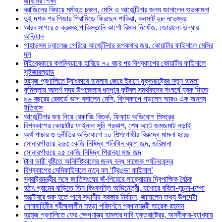
জীবনের শিক্ষা
ব্রাজিলের বিদায়ে মর্মাহত চঞ্চল, মেসি ও আর্জেন্টিনার জন্য জানালেন শুভকামনা
দুই দশক পর গিজার পিরামিডে ফিরছেন শাকিরা, কনসার্ট ২৮ নভেম্বর
আরব সাগরে ৫ ক্রুসহ পাকিস্তানি কার্গো বিমান নিখোঁজ, জোরালো উদ্ধার
অভিযান
পাহাড়সম চ্যালেঞ্জ পেরিয়ে আর্জেন্টিনার রূপকথার জয়, কোয়ার্টার ফাইনালে মেসির
দল
টাইব্রেকারে কলম্বিয়াকে হারিয়ে ৭২ বছর পর বিশ্বকাপের কোয়ার্টার ফাইনালে
সুইজারল্যান্ড
হরমুজ প্রণালিতে ট্যাংকারে হামলার জেরে ইরানে যুক্তরাষ্ট্রের নতুন হামলা
কুমিল্লায় আদর্শ সদর উপজেলার ধনপুরে ফুটবল সমর্থকদের সংঘর্ষে যুবক নিহত
৯৬ বছরের রেকর্ডে ভাগ বসালেন মেসি, বিশ্বকাপে গড়লেন আরও এক অনন্য
ইতিহাস
আর্জেন্টিনার জয় নিয়ে রেফারিং বিতর্ক, ফিফায় অভিযোগ মিসরের
বিশ্বকাপের কোয়ার্টার ফাইনাল সূচি প্রকাশ, শেষ আটে জমজমাট লড়াই
অর্থ পাচার ও দুর্নীতির অভিযোগে ১০ শিল্পগোষ্ঠীর বিরুদ্ধে মামলা হচ্ছে
সোনারগাঁওয়ে ২৬৩ কেজি নিষিদ্ধ পলিথিন ব্যাগ জব্দ, জরিমানা
সোনারগাঁওয়ে ২৫ কেজি নিষিদ্ধ পিরানহা মাছ জব্দ
টানা ভারী বৃষ্টিতে অনির্দিষ্টকালের জন্য বন্ধ সাজেক পর্যটনকেন্দ্র
বিশ্বকাপের সেমিফাইনালে নতুন বল ‘ট্রিওন্ডা ফাইনাল’
স্বরাষ্ট্রমন্ত্রীর সঙ্গে জাতিসংঘের জঁ-পিয়েরে লাক্রোয়ার দ্বিপাক্ষিক বৈঠক
হঠাৎ গ্রামের বাড়িতে তিন কিংবদন্তি অভিনেত্রী, যশোরে ববিতা-সুচন্দা-চম্পা
অক্টোবরে শুরু হতে পারে স্থানীয় সরকার নির্বাচন, জানালেন তথ্য উপদেষ্টা
সেনাবাহিনীর গ্রীষ্মকালীন মহড়া পরিদর্শনে প্রধানমন্ত্রী তারেক রহমান
হরমুজ প্রণালিতে ফের ক্ষেপণাস্ত্র হামলার দাবি যুক্তরাষ্ট্রের, অস্বীকার-ব্যাখ্যায়