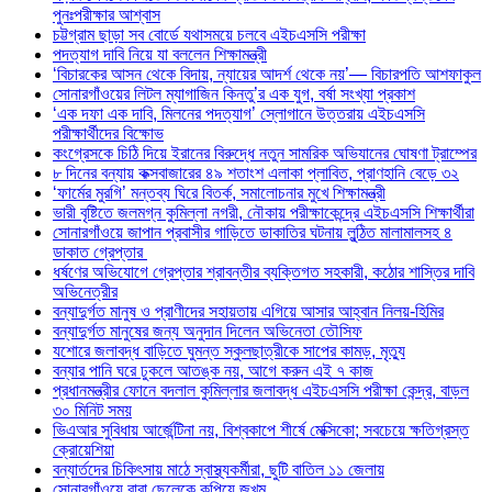
পুনঃপরীক্ষার আশ্বাস
চট্টগ্রাম ছাড়া সব বোর্ডে যথাসময়ে চলবে এইচএসসি পরীক্ষা
পদত্যাগ দাবি নিয়ে যা বললেন শিক্ষামন্ত্রী
‘বিচারকের আসন থেকে বিদায়, ন্যায়ের আদর্শ থেকে নয়’— বিচারপতি আশফাকুল
সোনারগাঁওয়ের লিটল ম্যাগাজিন কিনতু’র এক যুগ, বর্ষা সংখ্যা প্রকাশ
‘এক দফা এক দাবি, মিলনের পদত্যাগ’ স্লোগানে উত্তরায় এইচএসসি
পরীক্ষার্থীদের বিক্ষোভ
কংগ্রেসকে চিঠি দিয়ে ইরানের বিরুদ্ধে নতুন সামরিক অভিযানের ঘোষণা ট্রাম্পের
৮ দিনের বন্যায় কক্সবাজারের ৪৯ শতাংশ এলাকা প্লাবিত, প্রাণহানি বেড়ে ৩২
‘ফার্মের মুরগি’ মন্তব্য ঘিরে বিতর্ক, সমালোচনার মুখে শিক্ষামন্ত্রী
ভারী বৃষ্টিতে জলমগ্ন কুমিল্লা নগরী, নৌকায় পরীক্ষাকেন্দ্রে এইচএসসি শিক্ষার্থীরা
সোনারগাঁওয়ে জাপান প্রবাসীর গাড়িতে ডাকাতির ঘটনায় লুন্ঠিত মালামালসহ ৪
ডাকাত গ্রেপ্তার
ধর্ষণের অভিযোগে গ্রেপ্তার শ্রাবন্তীর ব্যক্তিগত সহকারী, কঠোর শাস্তির দাবি
অভিনেত্রীর
বন্যাদুর্গত মানুষ ও প্রাণীদের সহায়তায় এগিয়ে আসার আহ্বান নিলয়-হিমির
বন্যাদুর্গত মানুষের জন্য অনুদান দিলেন অভিনেতা তৌসিফ
যশোরে জলাবদ্ধ বাড়িতে ঘুমন্ত স্কুলছাত্রীকে সাপের কামড়, মৃত্যু
বন্যার পানি ঘরে ঢুকলে আতঙ্ক নয়, আগে করুন এই ৭ কাজ
প্রধানমন্ত্রীর ফোনে বদলাল কুমিল্লার জলাবদ্ধ এইচএসসি পরীক্ষা কেন্দ্র, বাড়ল
৩০ মিনিট সময়
ভিএআর সুবিধায় আর্জেন্টিনা নয়, বিশ্বকাপে শীর্ষে মেক্সিকো; সবচেয়ে ক্ষতিগ্রস্ত
ক্রোয়েশিয়া
বন্যার্তদের চিকিৎসায় মাঠে স্বাস্থ্যকর্মীরা, ছুটি বাতিল ১১ জেলায়
সোনারগাঁওয়ে বাবা ছেলেকে কুপিয়ে জখম