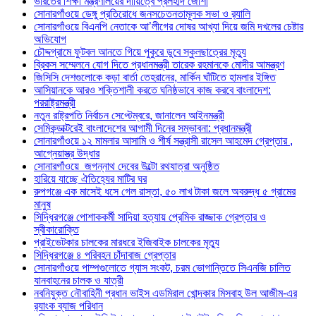
ভারতের শিক্ষা মন্ত্রণালয়ের দায়িত্বে প্রলহাদ জোশী
সোনারগাঁওয়ে ডেঙ্গু প্রতিরোধে জনসচেতনতামূলক সভা ও র‍্যালি
সোনারগাঁওয়ে বিএনপি নেতাকে আ’লীগের দোষর আখ্যা দিয়ে জমি দখলের চেষ্টার
অভিযোগ
চৌদ্দগ্রামে ফুটবল আনতে গিয়ে পুকুরে ডুবে স্কুলছাত্রের মৃত্যু
ব্রিকস সম্মেলনে যোগ দিতে প্রধানমন্ত্রী তারেক রহমানকে মোদীর আমন্ত্রণ
জিসিসি দেশগুলোকে কড়া বার্তা তেহরানের, মার্কিন ঘাঁটিতে হামলার ইঙ্গিত
আসিয়ানকে আরও শক্তিশালী করতে ঘনিষ্ঠভাবে কাজ করবে বাংলাদেশ:
পররাষ্ট্রমন্ত্রী
নতুন রাষ্ট্রপতি নির্বাচন সেপ্টেম্বরে, জানালেন আইনমন্ত্রী
সেমিকন্ডাক্টরেই বাংলাদেশের আগামী দিনের সম্ভাবনা: প্রধানমন্ত্রী
সোনারগাঁওয়ে ১২ মামলার আসামি ও শীর্ষ সন্ত্রাসী রাসেল আহমেদ গ্রেপ্তার ,
আগ্নেয়াস্ত্র উদ্ধার
সোনারগাঁওয়ে জগন্নাথ দেবের উল্টো রথযাত্রা অনুষ্ঠিত
হারিয়ে যাচ্ছে ঐতিহ্যের মাটির ঘর
রুপগঞ্জে এক মাসেই ধসে গেল রাস্তা, ৫০ লাখ টাকা জলে অবরুদ্ধ ৫ গ্রামের
মানুষ
সিদ্ধিরগঞ্জে পোশাককর্মী সাদিয়া হত্যায় প্রেমিক রাজ্জাক গ্রেপ্তার ও
স্বীকারোক্তি
প্রাইভেটকার চালকের মারধরে ইজিবাইক চালকের মৃত্যু
সিদ্ধিরগঞ্জে ৪ পরিবহন চাঁদাবাজ গ্রেপ্তার
সোনারগাঁওয়ে পাম্পগুলোতে গ্যাস সংকট, চরম ভোগান্তিতে সিএনজি চালিত
যানবাহনের চালক ও যাত্রী
নবনিযুক্ত নৌবাহিনী প্রধান ভাইস এডমিরাল খোন্দকার মিসবাহ উল আজীম-এর
র‍্যাংক ব্যাজ পরিধান