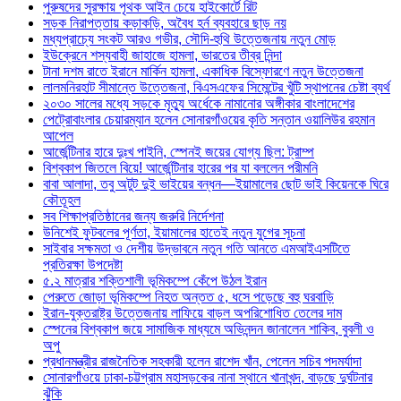
পুরুষদের সুরক্ষায় পৃথক আইন চেয়ে হাইকোর্টে রিট
সড়ক নিরাপত্তায় কড়াকড়ি, অবৈধ হর্ন ব্যবহারে ছাড় নয়
মধ্যপ্রাচ্যে সংকট আরও গভীর, সৌদি-হুথি উত্তেজনায় নতুন মোড়
ইউক্রেনে শস্যবাহী জাহাজে হামলা, ভারতের তীব্র নিন্দা
টানা দশম রাতে ইরানে মার্কিন হামলা, একাধিক বিস্ফোরণে নতুন উত্তেজনা
লালমনিরহাট সীমান্তে উত্তেজনা, বিএসএফের সিমেন্টের খুঁটি স্থাপনের চেষ্টা ব্যর্থ
২০৩০ সালের মধ্যে সড়কে মৃত্যু অর্ধেকে নামানোর অঙ্গীকার বাংলাদেশের
পেট্রোবাংলার চেয়ারম্যান হলেন সোনারগাঁওয়ের কৃতি সন্তান ওয়ালিউর রহমান
আপেল
আর্জেন্টিনার হারে দুঃখ পাইনি, স্পেনই জয়ের যোগ্য ছিল: ট্রাম্প
বিশ্বকাপ জিতলে বিয়ে! আর্জেন্টিনার হারের পর যা বললেন পরীমনি
বাবা আলাদা, তবু অটুট দুই ভাইয়ের বন্ধন—ইয়ামালের ছোট ভাই কিয়েনকে ঘিরে
কৌতূহল
সব শিক্ষাপ্রতিষ্ঠানের জন্য জরুরি নির্দেশনা
উনিশেই ফুটবলের পূর্ণতা, ইয়ামালের হাতেই নতুন যুগের সূচনা
সাইবার সক্ষমতা ও দেশীয় উদ্ভাবনে নতুন গতি আনতে এমআইএসটিতে
প্রতিরক্ষা উপদেষ্টা
৫.২ মাত্রার শক্তিশালী ভূমিকম্পে কেঁপে উঠল ইরান
পেরুতে জোড়া ভূমিকম্পে নিহত অন্তত ৫, ধসে পড়েছে বহু ঘরবাড়ি
ইরান-যুক্তরাষ্ট্র উত্তেজনায় লাফিয়ে বাড়ল অপরিশোধিত তেলের দাম
স্পেনের বিশ্বকাপ জয়ে সামাজিক মাধ্যমে অভিনন্দন জানালেন শাকিব, বুবলী ও
অপু
প্রধানমন্ত্রীর রাজনৈতিক সহকারী হলেন রাশেদ খাঁন, পেলেন সচিব পদমর্যাদা
সোনারগাঁওয়ে ঢাকা-চট্টগ্রাম মহাসড়কের নানা স্থানে খানাখন্দ, বাড়ছে দুর্ঘটনার
ঝুঁকি