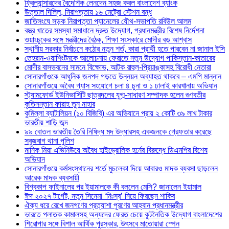
ফ্রিল্যান্সারদের বৈদেশিক লেনদেন সহজ করল বাংলাদেশ ব্যাংক
উত্তাল দিল্লি, নিরাপত্তায় ১৬ মেট্রো স্টেশন বন্ধ
জাতিসংঘে সড়ক নিরাপত্তা প্যানেলের যৌথ-সভাপতি রবিউল আলম
বস্ত্র খাতের সমস্যা সমাধানে দ্রুত উদ্যোগ, প্রধানমন্ত্রীর বিশেষ নির্দেশনা
ওয়াংচুকের সঙ্গে মন্ত্রীদের বৈঠক, শিক্ষা সংস্কারে মোদীর বড় আশ্বাস
স্থানীয় সরকার নির্বাচনে কঠোর নতুন শর্ত, কারা প্রার্থী হতে পারবেন না জানাল ইসি
তেহরান-ওয়াশিংটনকে আলোচনায় ফেরাতে নতুন উদ্যোগ পাকিস্তান-কাতারের
মোদীর বাসভবনের সামনে বিক্ষোভ, আটক রাহুল-প্রিয়াঙ্কাসহ বিরোধী নেতারা
সোনারগাঁওকে আধুনিক জনপদ গড়তে উন্নয়ন অব্যাহত থাকবে – এমপি মান্নান
সোনারগাঁওয়ে অবৈধ গ্যাস সংযোগে চলা ৪ চুনা ও ১ ঢালাই কারখানায় অভিযান
স্ট্যামফোর্ড ইউনিভার্সিটি ছাত্রদলের যুগ্ম-সাধারণ সম্পাদক হলেন গুণবতীর
কৃতিসন্তান ফারাহ তুন নাহার
কুমিল্লা ব্যাটালিয়ন (১০ বিজিবি) এর অভিযানে প্রায় ২ কোটি ৩৯ লাখ টাকার
ভারতীয় শাড়ি জব্দ
৯৯ বোতল ভারতীয় তৈরি নিষিদ্ধ মদ উদ্ধারসহ একজনকে গ্রেফতার করেছে
সবুজবাগ থানা পুলিশ
মানিক মিয়া এভিনিউয়ে অবৈধ হাইড্রোলিক হর্নের বিরুদ্ধে ডিএমপির বিশেষ
অভিযান
সোনারগাঁওয়ে কর্মসংস্থানের শর্তে মুচলেকা দিয়ে আবারও মাদক ব্যবসা ছাড়লেন
আরেক মাদক ব্যবসায়ী
বিশ্বকাপ ফাইনালের পর ইয়ামালকে কী বললেন মেসি? জানালেন ইয়ামাল
ঈদ ২০২৭ টার্গেট, নতুন সিনেমা ‘নিঃস্ব’ নিয়ে ফিরছেন শাকিব
ঐক্য ধরে রেখে জনগণের প্রত্যাশা পূরণের আহ্বান প্রধানমন্ত্রীর
ভারতে পলাতক কামালসহ অন্যদের ফেরত চেয়ে কূটনৈতিক উদ্যোগ বাংলাদেশের
শিরোপার সঙ্গে বিশাল আর্থিক পুরস্কার, উৎসবে মাতোয়ারা স্পেন