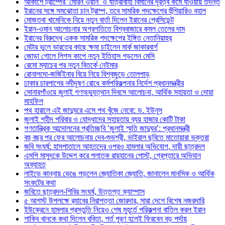
আকাশে ট্রাম্পের ‘মেরিন ওয়ান’ ও যাত্রীবাহী বিমানের দূরত্ব কমে যাওয়ায় তদন্ত
ইরানের সঙ্গে সমঝোতা চান ট্রাম্প, তবে সামরিক পদক্ষেপের হুঁশিয়ারিও বহাল
মোজতবা খামেনিকে নিয়ে নতুন বার্তা দিলেন ইরানের প্রেসিডেন্ট
ইরান-ওমান আলোচনার অগ্রগতিতে বিশ্ববাজারে কমল তেলের দাম
ইরানের বিরুদ্ধে একক সামরিক পদক্ষেপের ইঙ্গিত নেতানিয়াহুর
মেটার ভুলে ভারতের কাছে ক্ষমা চাইলেন মার্ক জাকারবার্গ
জোড়া গোলে লিগস কাপে নতুন ইতিহাস গড়লেন মেসি
রেমো ম্যাচের পর নতুন বিতর্কে নেইমার
রোনালদো-জর্জিইনার বিয়ে নিয়ে বিশ্বজুড়ে তোলপাড়
ঢাকার চারপাশের নদীদূষণ রোধে কর্মপরিকল্পনার নির্দেশ প্রধানমন্ত্রীর
সোনারগাঁওয়ে জুলাই গণঅভ্যুত্থান দিবসে আলোচনা, আর্থিক সহায়তা ও দোয়া
মাহফিল
পথ হারালে এই জাদুঘরে এসে পথ খুঁজে নেবো: ড. ইউনূস
জুলাই শহীদ পরিবার ও যোদ্ধাদের সহায়তায় ব্যয় হাজার কোটি টাকা
গণতান্ত্রিক আন্দোলনের প্রতিচ্ছবি ‘জুলাই স্মৃতি জাদুঘর’: প্রধানমন্ত্রী
বহু বছর পর ফের আলোচনায় দেব-শুভশ্রী, ভাইরাল ছবিতে মাতোয়ারা ভক্তরা
জবি সংঘর্ষ: হাসপাতালে আহতদের ওপরও হামলার অভিযোগ, দায়ী ছাত্রদল
এসপি মাসুদকে উদ্দেশ করে পলাতক রায়হানের পোস্ট, গ্রেপ্তারে অভিযান
অব্যাহত
লাইভে কান্নায় ভেঙে পড়লেন জ্যোতিকা জ্যোতি, জানালেন মানসিক ও আর্থিক
সংকটের কথা
জবিতে ছাত্রদল-শিবির সংঘর্ষ, উত্তপ্ত ক্যাম্পাস
৫ আগস্ট উপলক্ষে র‌্যাবের নিরাপত্তা জোরদার, সারা দেশে বিশেষ নজরদারি
ইউক্রেনে হামলার প্রস্তুতি নিয়েও শেষ মুহূর্তে পরিকল্পনা বাতিল করল ইরান
শাকিব খানকে কথা দিলেন ববিতা, শর্ত পূরণ হলেই ফিরবেন বড় পর্দায়