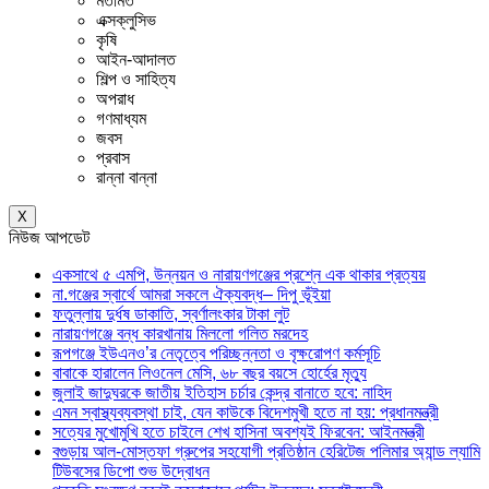
মতামত
এক্সক্লুসিভ
কৃষি
আইন-আদালত
শিল্প ও সাহিত্য
অপরাধ
গণমাধ্যম
জবস
প্রবাস
রান্না বান্না
X
নিউজ আপডেট
একসাথে ৫ এমপি, উন্নয়ন ও নারায়ণগঞ্জের প্রশ্নে এক থাকার প্রত্যয়
না.গঞ্জের স্বার্থে আমরা সকলে ঐক্যবদ্ধ– দিপু ভূঁইয়া
ফতুল্লায় দুর্ধষ ডাকাতি, স্বর্ণালংকার টাকা লুট
নারায়ণগঞ্জে বন্ধ কারখানায় মিললো গলিত মরদেহ
রূপগঞ্জে ইউএনও’র নেতৃত্বে পরিচ্ছন্নতা ও বৃক্ষরোপণ কর্মসূচি
বাবাকে হারালেন লিওনেল মেসি, ৬৮ বছর বয়সে হোর্হের মৃত্যু
জুলাই জাদুঘরকে জাতীয় ইতিহাস চর্চার কেন্দ্র বানাতে হবে: নাহিদ
এমন স্বাস্থ্যব্যবস্থা চাই, যেন কাউকে বিদেশমুখী হতে না হয়: প্রধানমন্ত্রী
সত্যের মুখোমুখি হতে চাইলে শেখ হাসিনা অবশ্যই ফিরবেন: আইনমন্ত্রী
বগুড়ায় আল-মোস্তফা গ্রুপের সহযোগী প্রতিষ্ঠান হেরিটেজ পলিমার অ্যান্ড ল্যামি
টিউবসের ডিপো শুভ উদ্বোধন