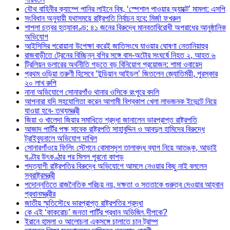
যৌথ বাহিনীর ক্যাম্পে পানির লাইনে বিষ, ‘স্পেশাল পাওয়ার অ্যাক্টে’ মামলা: এসপি
সংবিধান অনুযায়ী যথাসময়ে রাষ্ট্রপতি নির্বাচন হবে: মির্জা ফখরুল
শাপলা চত্বর হত্যাকাণ্ড: ৪১ জনের বিরুদ্ধে মানবতাবিরোধী অপরাধের আনুষ্ঠানিক
অভিযোগ
আইসিসির পরোয়ানা উপেক্ষা করেই জাতিসংঘে যাওয়ার ঘোষণা নেতানিয়াহুর
রাজবাড়ীতে ট্রেনের বিচ্ছিন্ন বগির সঙ্গে বাস-অটোর সংঘর্ষে নিহত ২, আহত ৬
ট্রিলিয়ন ডলারের অর্থনীতি গড়তে বড় বিনিয়োগ প্রয়োজন: শামা ওবায়েদ
প্রথম ওড়িয়া তরুণী হিসেবে ‘ইন্ডিয়ান আইডল’ জিতলেন জ্যোতির্ময়ী, পুরস্কার
২০ লাখ রুপি
নানা অভিযোগে সোনারগাঁও থানার ওসিকে রংপুরে বদলি
আপনারা যদি সহযোগিতা করেন আগামী বিশ্বকাপ খেলা লাভজনক ইভেন্টে নিয়ে
যাওয়া হবে- তথ্যমন্ত্রী
জিয়া ও খালেদা জিয়ার সমাধিতে শ্রদ্ধা জানালেন ভারপ্রাপ্ত রাষ্ট্রপতি
আজাদ পার্টির পক্ষ সাবেক রাষ্ট্রপতি সাহাবুদ্দিন ও আবদুল হামিদের বিরুদ্ধে
ট্রাইব্যুনালে অভিযোগ দাখিল
সোনারগাঁওয়ে ফিলিং স্টেশনে বোমাসদৃশ তালাবদ্ধ ব্যাগ নিয়ে আতঙ্ক, আড়াই
ঘণ্টার উৎকণ্ঠার পর মিলল পুরনো কাপড়
পদত্যাগী রাষ্ট্রপতির বিরুদ্ধে অভিযোগে আমলে নেওয়ার কিছু নাই বললেন
স্বরাষ্ট্রমন্ত্রী
পদোন্নতিতে রাজনৈতিক পরিচয় নয়, দক্ষতা ও সততাকে গুরুত্ব দেওয়ার আহ্বান
প্রধানমন্ত্রীর
জাতীয় স্মৃতিসৌধে ভারপ্রাপ্ত রাষ্ট্রপতির শ্রদ্ধা
কে এই ‘কাকরোচ’ জনতা পার্টির প্রধান অভিজিৎ দীপকে?
ইরানে হামলা ও আলোচনা একসঙ্গে চালাতে চান ট্রাম্প