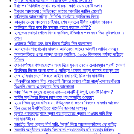
ন্যাটো সম্মেলনের আগে কিয়েভে রুশ হামলা, নিহত ১১
ট্রাম্পের ডিজিটাল মুদ্রায় বড় ধাক্কা, ক্ষতি ৩৮০ কোটি ডলার
ইকরার আত্মহত্যা : অভিনেতা জাহের আলভীর জামিন মেলেনি
কাঠগড়ায় আনচেলত্তি, ফিনিশিং ব্যর্থতায় ব্রাজিলের বিদায়
কান্নায় ভেঙে পড়লেন নেইমার, শেষ ম্যাচের ইঙ্গিত ব্রাজিল তারকার
আমিরকে বিয়ে করে কি ইসলাম গ্রহণ করলেন গৌরী?
হালান্ডের জোড়া গোলে বিদায় ব্রাজিল, ইতিহাসে প্রথমবার তিন ফুটবলারের ৭
গোল
ওয়ানডে সিরিজ শুরু, টসে জিতে ফিল্ডিং নিল বাংলাদেশ
আত্মহত্যায় প্ররোচনার মামলায় অভিনেতা জাহের আলভীর জামিন নামঞ্জুর
আনচেলত্তির ওপর আস্থা রাখছে ব্রাজিল, ২০৩০ বিশ্বকাপ পর্যন্ত দায়িত্ব
নিশ্চিত
সোনারগাঁওয়ে গণসংযোগের মধ্য দিয়ে যুবদল নেতার চেয়ারম্যান প্রার্থী ঘোষণা
চিরবিদায় নিলেন বাংলা ভাষা ও সাহিত্য গবেষক আবুল কাসেম ফজলুল হক
শেখ হাসিনার দেশে ফিরতে আইনি বাধা নেই: চিফ প্রসিকিউটর
‘বিএনপিরে মামলা দিমু, আওয়ামী লীগরে কোলে লইয়া নাচমু’-সোনারগাঁওয়ে
বিএনপি নেতার এ বক্তব্য ঘিরে আলোচনা
ভাঙা ডিম ও কুসুমে রক্তের দাগ—কোনটি ঝুঁকিপূর্ণ, কোনটি নিরাপদ?
মার্কিন স্বাধীনতা দিবসে ট্রাম্পকে প্রধানমন্ত্রীর শুভেচ্ছা
হামে শিশুর মৃত্যুর ঘটনায় ড. ইউনূসসহ ৪ জনের বিরুদ্ধে মামলার আবেদন
তিন ছেলের উপস্থিতিতে খামেনির জানাজা সম্পন্ন
জুলাই গণঅভ্যুত্থানে স্নাইপার ব্যবহারের প্রমাণ পাওয়ার দাবি চিফ
প্রসিকিউটরের
ভারতীয় ভিসা কেন্দ্রে দীর্ঘ সারি, ‘স্লট’ নিয়ে আবেদনকারীদের ভোগান্তি
সরকারি অনুষ্ঠানের ব্যানার-বিলবোর্ডে প্রধানমন্ত্রীর ছবি ব্যবহার নিষিদ্ধ