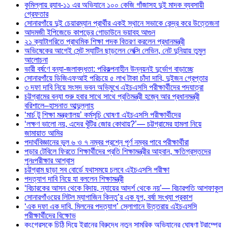
কুমিল্লায় র‍্যাব-১১ এর অভিযানে ১০০ কেজি গাঁজাসহ দুই মাদক ব্যবসায়ী
গ্রেফতার
সোনারগাঁয়ে দুই চেয়ারম্যান প্রার্থীর একই স্থানে সভাকে কেন্দ্র করে উত্তেজনা
আদমজী ইপিজেডে কাপড়ের গোডাউনে ভয়াবহ আগুন
২১ ক্যাটাগরিতে প্রাথমিক শিক্ষা পদক বিতরণ করলেন প্রধানমন্ত্রী
অভিষেকের আগেই সেন্ট স্যাটিন ছাড়লেন লেক্সি লেভিন, নেট দুনিয়ায় তুমুল
আলোচনা
ভারী বর্ষণে বন্যা-জলাবদ্ধতা: পরিকল্পনাহীন উন্নয়নই দুর্ভোগ বাড়াচ্ছে
সোনারগাঁয়ে ডিজিএফআই পরিচয়ে ৫ লাখ টাকা চাঁদা দাবি, দুইজন গ্রেপ্তার
৩ দফা দাবি নিয়ে সংসদ ভবন অভিমুখে এইচএসসি পরীক্ষার্থীদের পদযাত্রা
চট্টগ্রামের বন্যা শুরু হবার সাথে সাথে প্রতিমন্ত্রী হজ্বে আর প্রধানমন্ত্রী
বরিশালে–হাসনাত আব্দুল্লাহ
‘মার্চ টু শিক্ষা মন্ত্রণালয়’ কর্মসূচি ঘোষণা এইচএসসি পরীক্ষার্থীদের
‘লক্ষণ ভালো নয়, এদের খুঁটির জোর কোথায়?’— চট্টগ্রামের হামলা নিয়ে
জামায়াত আমির
পদার্থবিজ্ঞানের ভুল ৬ ও ৭ নম্বর প্রশ্নে পূর্ণ নম্বর পাবে পরীক্ষার্থীরা
পড়ার টেবিলে ফিরতে শিক্ষার্থীদের প্রতি শিক্ষামন্ত্রীর আহ্বান, ক্ষতিগ্রস্তদের
পুনঃপরীক্ষার আশ্বাস
চট্টগ্রাম ছাড়া সব বোর্ডে যথাসময়ে চলবে এইচএসসি পরীক্ষা
পদত্যাগ দাবি নিয়ে যা বললেন শিক্ষামন্ত্রী
‘বিচারকের আসন থেকে বিদায়, ন্যায়ের আদর্শ থেকে নয়’— বিচারপতি আশফাকুল
সোনারগাঁওয়ের লিটল ম্যাগাজিন কিনতু’র এক যুগ, বর্ষা সংখ্যা প্রকাশ
‘এক দফা এক দাবি, মিলনের পদত্যাগ’ স্লোগানে উত্তরায় এইচএসসি
পরীক্ষার্থীদের বিক্ষোভ
কংগ্রেসকে চিঠি দিয়ে ইরানের বিরুদ্ধে নতুন সামরিক অভিযানের ঘোষণা ট্রাম্পের