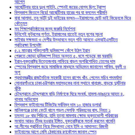
আপেল
আর্জেন্টিনার হারে দুঃখ পাইনি, স্পেনই জয়ের যোগ্য ছিল: ট্রাম্প
বিশ্বকাপ জিতলে বিয়ে! আর্জেন্টিনার হারের পর যা বললেন পরীমনি
বাবা আলাদা, তবু অটুট দুই ভাইয়ের বন্ধন—ইয়ামালের ছোট ভাই কিয়েনকে ঘিরে
কৌতূহল
সব শিক্ষাপ্রতিষ্ঠানের জন্য জরুরি নির্দেশনা
উনিশেই ফুটবলের পূর্ণতা, ইয়ামালের হাতেই নতুন যুগের সূচনা
সাইবার সক্ষমতা ও দেশীয় উদ্ভাবনে নতুন গতি আনতে এমআইএসটিতে
প্রতিরক্ষা উপদেষ্টা
৫.২ মাত্রার শক্তিশালী ভূমিকম্পে কেঁপে উঠল ইরান
পেরুতে জোড়া ভূমিকম্পে নিহত অন্তত ৫, ধসে পড়েছে বহু ঘরবাড়ি
ইরান-যুক্তরাষ্ট্র উত্তেজনায় লাফিয়ে বাড়ল অপরিশোধিত তেলের দাম
স্পেনের বিশ্বকাপ জয়ে সামাজিক মাধ্যমে অভিনন্দন জানালেন শাকিব, বুবলী ও
অপু
প্রধানমন্ত্রীর রাজনৈতিক সহকারী হলেন রাশেদ খাঁন, পেলেন সচিব পদমর্যাদা
সোনারগাঁওয়ে ঢাকা-চট্টগ্রাম মহাসড়কের নানা স্থানে খানাখন্দ, বাড়ছে দুর্ঘটনার
ঝুঁকি
চৌদ্দগ্রামে চৌদ্দগ্রামে বাড়ি নির্মাণকে ঘিরে সংঘর্ষ, হামলা-ভাঙচুরে আহত ৪,
থানায় অভিযোগ
বিশ্বকাপ ফাইনালের টিকিটের সর্বনিম্ন দাম ১০ হাজার ডলার!
মানিকগঞ্জে চাকা ফেটে খালে পড়ল সেলফি পরিবহনের বাস, নিহত ১
তদন্ত ১৮ বার পিছিয়ে, হাদি হত্যা মামলায় ক্ষোভ ভুক্তভোগী পরিবারের
সংঘাত আরও তীব্র হওয়ার ইঙ্গিত, যুক্তরাষ্ট্রকে সতর্ক করলেন খামেনি
আ.লীগের প্রার্থিতা নিয়ে সিদ্ধান্ত নেবে ইসি ও আদালত: রিজভী
ফাইনালের আগে মেসি ঠেকানোর রণকৌশল জানাল স্পেন