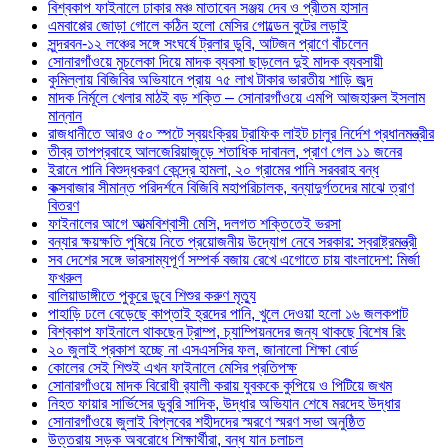
বিশ্বকাপ ফাইনালে ঢাকার মঞ্চ মাতাবেন সঞ্জয় দেব ও প্রীতম হাসান
এমবাপ্পের জোড়া গোলে কঠিন হলো মেসির গোল্ডেন বুটের লড়াই
সুন্দরবন-১২ লঞ্চের সঙ্গে সংঘর্ষে ট্রলার ডুবি, আটজন প্রাণে বাঁচলেন
সোনারগাঁওয়ে মুচলেকা দিয়ে মাদক ব্যবসা ছাড়লেন দুই মাদক ব্যবসায়ী
কুমিল্লায় বিজিবির অভিযানে প্রায় ৭৫ লাখ টাকার ভারতীয় শাড়ি জব্দ
মাদক নির্মূলে খেলার মাঠই বড় শক্তি – সোনারগাঁওয়ে এমপি আজহারুল ইসলাম
মান্নান
রাজধানীতে আরও ৫০ স্পটে স্বয়ংক্রিয় ট্রাফিক লাইট চালুর নির্দেশ প্রধানমন্ত্রীর
তীব্র তাপপ্রবাহে আলজেরিয়াজুড়ে শতাধিক দাবানল, প্রাণ গেল ১১ জনের
ইরানে পানি বিশুদ্ধকরণ কেন্দ্রে হামলা, ২০ গ্রামের পানি সরবরাহ বন্ধ
কক্সবাজার সীমান্ত পরিদর্শনে বিজিবি মহাপরিচালক, বন্যাদুর্গতদের মাঝে ত্রাণ
বিতরণ
ফাইনালের আগে আত্মবিশ্বাসী মেসি, দলগত শক্তিতেই ভরসা
বন্যার ক্ষয়ক্ষতি পুষিয়ে নিতে প্রয়োজনীয় উদ্যোগ নেবে সরকার: স্বরাষ্ট্রমন্ত্রী
সব দেশের সঙ্গে ভারসাম্যপূর্ণ সম্পর্ক বজায় রেখে এগোতে চায় বাংলাদেশ: মির্জা
ফখরুল
বালিয়াডাঙ্গীতে পুকূরে ডুবে শিশুর করুণ মৃত্যু
পাহাড়ি ঢলে বেড়েছে কাপ্তাই হ্রদের পানি, খুলে দেওয়া হলো ১৬ জলকপাট
বিশ্বকাপ ফাইনালে থাকছেন ট্রাম্প, চ্যাম্পিয়নদের জন্য থাকছে বিশেষ রিং
২০ জুলাই প্রকাশ হচ্ছে না এসএসসির ফল, জানালো শিক্ষা বোর্ড
কোলের সেই শিশুই এখন ফাইনালে মেসির প্রতিপক্ষ
সোনারগাঁওয়ে মাদক বিরোধী র‌্যালী করায় যুবককে কুপিয়ে ও পিটিয়ে জখম
নিহত ফায়ার সার্ভিসের ডুবুরি সাদিক, উদ্ধার অভিযান শেষে মরদেহ উদ্ধার
সোনারগাঁওয়ে জুলাই বিপ্লবের শহীদদের স্মরণে স্মরণ সভা অনুষ্ঠিত
উত্তরায় সড়ক অবরোধে শিক্ষার্থীরা, বন্ধ যান চলাচল