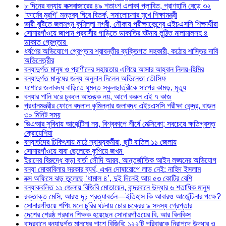
৮ দিনের বন্যায় কক্সবাজারের ৪৯ শতাংশ এলাকা প্লাবিত, প্রাণহানি বেড়ে ৩২
‘ফার্মের মুরগি’ মন্তব্য ঘিরে বিতর্ক, সমালোচনার মুখে শিক্ষামন্ত্রী
ভারী বৃষ্টিতে জলমগ্ন কুমিল্লা নগরী, নৌকায় পরীক্ষাকেন্দ্রে এইচএসসি শিক্ষার্থীরা
সোনারগাঁওয়ে জাপান প্রবাসীর গাড়িতে ডাকাতির ঘটনায় লুন্ঠিত মালামালসহ ৪
ডাকাত গ্রেপ্তার
ধর্ষণের অভিযোগে গ্রেপ্তার শ্রাবন্তীর ব্যক্তিগত সহকারী, কঠোর শাস্তির দাবি
অভিনেত্রীর
বন্যাদুর্গত মানুষ ও প্রাণীদের সহায়তায় এগিয়ে আসার আহ্বান নিলয়-হিমির
বন্যাদুর্গত মানুষের জন্য অনুদান দিলেন অভিনেতা তৌসিফ
যশোরে জলাবদ্ধ বাড়িতে ঘুমন্ত স্কুলছাত্রীকে সাপের কামড়, মৃত্যু
বন্যার পানি ঘরে ঢুকলে আতঙ্ক নয়, আগে করুন এই ৭ কাজ
প্রধানমন্ত্রীর ফোনে বদলাল কুমিল্লার জলাবদ্ধ এইচএসসি পরীক্ষা কেন্দ্র, বাড়ল
৩০ মিনিট সময়
ভিএআর সুবিধায় আর্জেন্টিনা নয়, বিশ্বকাপে শীর্ষে মেক্সিকো; সবচেয়ে ক্ষতিগ্রস্ত
ক্রোয়েশিয়া
বন্যার্তদের চিকিৎসায় মাঠে স্বাস্থ্যকর্মীরা, ছুটি বাতিল ১১ জেলায়
সোনারগাঁওয়ে বাবা ছেলেকে কুপিয়ে জখম
ইরানের বিরুদ্ধে কড়া বার্তা সৌদি আরব, আন্তর্জাতিক আইন লঙ্ঘনের অভিযোগ
বন্যা মোকাবিলায় সরকার ব্যর্থ, এখন দোষারোপে লাভ নেই: নাহিদ ইসলাম
বক্স অফিসে ঝড় তুলেছে ‘ধামাল ৪’, দুই দিনেই আয় ৫৩ কোটির বেশি
বন্যাকবলিত ১১ জেলায় বিজিবি মোতায়েন, বান্দরবানে উদ্ধার ৬ শতাধিক মানুষ
রক্তাক্ত মেসি, আরও দৃঢ় প্রত্যাবর্তন—ইতিহাস কি আবারও আর্জেন্টিনার পক্ষে?
সোনারগাঁওয়ে শপিং মলে চুরির ঘটনায় চোর চক্রের ৯ সদস্য গ্রেপ্তার
দেশের শ্রেষ্ঠ প্রধান শিক্ষক হয়েছেন সোনারগাঁওয়ের বি. আর বিলকিস
বান্দরবানে বন্যাদুর্গত মানুষের পাশে বিজিবি: ১২২টি পরিবারকে নিরাপদে উদ্ধার ও