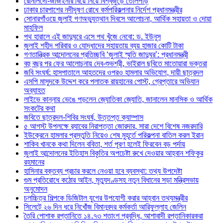
রোনালদো-জর্জিইনার বিয়ে নিয়ে বিশ্বজুড়ে তোলপাড়
ঢাকার চারপাশের নদীদূষণ রোধে কর্মপরিকল্পনার নির্দেশ প্রধানমন্ত্রীর
সোনারগাঁওয়ে জুলাই গণঅভ্যুত্থান দিবসে আলোচনা, আর্থিক সহায়তা ও দোয়া
মাহফিল
পথ হারালে এই জাদুঘরে এসে পথ খুঁজে নেবো: ড. ইউনূস
জুলাই শহীদ পরিবার ও যোদ্ধাদের সহায়তায় ব্যয় হাজার কোটি টাকা
গণতান্ত্রিক আন্দোলনের প্রতিচ্ছবি ‘জুলাই স্মৃতি জাদুঘর’: প্রধানমন্ত্রী
বহু বছর পর ফের আলোচনায় দেব-শুভশ্রী, ভাইরাল ছবিতে মাতোয়ারা ভক্তরা
জবি সংঘর্ষ: হাসপাতালে আহতদের ওপরও হামলার অভিযোগ, দায়ী ছাত্রদল
এসপি মাসুদকে উদ্দেশ করে পলাতক রায়হানের পোস্ট, গ্রেপ্তারে অভিযান
অব্যাহত
লাইভে কান্নায় ভেঙে পড়লেন জ্যোতিকা জ্যোতি, জানালেন মানসিক ও আর্থিক
সংকটের কথা
জবিতে ছাত্রদল-শিবির সংঘর্ষ, উত্তপ্ত ক্যাম্পাস
৫ আগস্ট উপলক্ষে র‌্যাবের নিরাপত্তা জোরদার, সারা দেশে বিশেষ নজরদারি
ইউক্রেনে হামলার প্রস্তুতি নিয়েও শেষ মুহূর্তে পরিকল্পনা বাতিল করল ইরান
শাকিব খানকে কথা দিলেন ববিতা, শর্ত পূরণ হলেই ফিরবেন বড় পর্দায়
জুলাই আন্দোলনের ইতিহাস বিকৃতির অপচেষ্টা রুখে দেওয়ার আহ্বান শফিকুর
রহমানের
হাসিনার বক্তব্য প্রচার করলে নেওয়া হবে ব্যবস্থা: তথ্য উপদেষ্টা
গুম প্রতিরোধে কঠোর আইন, মৃত্যুদণ্ডসহ নতুন বিধানের সড়া মন্ত্রিসভায়
অনুমোদন
চলচ্চিত্র শিল্পকে ডিজিটাল যুগের উপযোগী করার আহ্বান তথ্যমন্ত্রীর
সিলেটে ২৬ দিন ধরে নিখোঁজ বিমানবন্দর কর্মকর্তা আরিফুল্লাহ জেলিন
তৈরি পোশাক রপ্তানিতে ১৪.৭৩ শতাংশ প্রবৃদ্ধি, আশাবাদী রপ্তানিকারকরা