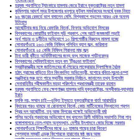
হরমুজ প্রণালিতে ট্যাংকারে হামলার জেরে ইরানে যুক্তরাষ্ট্রের নতুন হামলা
কুমিল্লায় আদর্শ সদর উপজেলার ধনপুরে ফুটবল সমর্থকদের সংঘর্ষে যুবক নিহত
৯৬ বছরের রেকর্ডে ভাগ বসালেন মেসি, বিশ্বকাপে গড়লেন আরও এক অনন্য
ইতিহাস
আর্জেন্টিনার জয় নিয়ে রেফারিং বিতর্ক, ফিফায় অভিযোগ মিসরের
বিশ্বকাপের কোয়ার্টার ফাইনাল সূচি প্রকাশ, শেষ আটে জমজমাট লড়াই
অর্থ পাচার ও দুর্নীতির অভিযোগে ১০ শিল্পগোষ্ঠীর বিরুদ্ধে মামলা হচ্ছে
সোনারগাঁওয়ে ২৬৩ কেজি নিষিদ্ধ পলিথিন ব্যাগ জব্দ, জরিমানা
সোনারগাঁওয়ে ২৫ কেজি নিষিদ্ধ পিরানহা মাছ জব্দ
টানা ভারী বৃষ্টিতে অনির্দিষ্টকালের জন্য বন্ধ সাজেক পর্যটনকেন্দ্র
বিশ্বকাপের সেমিফাইনালে নতুন বল ‘ট্রিওন্ডা ফাইনাল’
স্বরাষ্ট্রমন্ত্রীর সঙ্গে জাতিসংঘের জঁ-পিয়েরে লাক্রোয়ার দ্বিপাক্ষিক বৈঠক
হঠাৎ গ্রামের বাড়িতে তিন কিংবদন্তি অভিনেত্রী, যশোরে ববিতা-সুচন্দা-চম্পা
অক্টোবরে শুরু হতে পারে স্থানীয় সরকার নির্বাচন, জানালেন তথ্য উপদেষ্টা
সেনাবাহিনীর গ্রীষ্মকালীন মহড়া পরিদর্শনে প্রধানমন্ত্রী তারেক রহমান
হরমুজ প্রণালিতে ফের ক্ষেপণাস্ত্র হামলার দাবি যুক্তরাষ্ট্রের, অস্বীকার-ব্যাখ্যায়
ইরান
হুমকি নয়, সম্মান চাই—চুক্তি ইস্যুতে যুক্তরাষ্ট্রকে বার্তা আরাঘচির
বিদায়ের পরও থামছে না রোনালদো বিতর্ক, কোচ মার্টিনেজের সিদ্ধান্তে প্রশ্ন
প্রিয় দল আর্জেন্টিনা, তবু আজ মিশরের পক্ষেই অভিনেত্রী বর্ষা
পলির অর্থের প্রভাবের অভিযোগে মুখ খুললেন শিল্পী সমিতির সভাপতি শিবা শানু
বঙ্গোপসাগরে তেল-গ্যাস অনুসন্ধান, দেশীয় উৎপাদনে জোর দিচ্ছে সরকার
সোনারগাঁওয়ে শিক্ষার্থীদের মাঝে ২০ হাজার গাছের চারা বিতরণ
প্লেব্যাক সম্রাট এন্ড্রু কিশোরকে হারানোর ষষ্ঠ বছর আজ