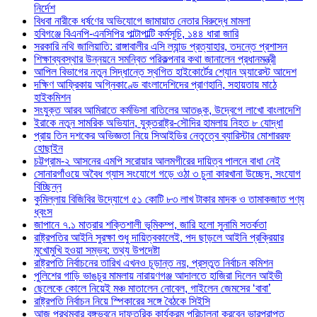
নির্দেশ
বিধবা নারীকে ধর্ষণের অভিযোগে জামায়াত নেতার বিরুদ্ধে মামলা
হবিগঞ্জে বিএনপি-এনসিপির পাল্টাপাল্টি কর্মসূচি, ১৪৪ ধারা জারি
সরকারি নথি জালিয়াতি: রাঙ্গাবালীর এসি ল্যান্ড প্রত্যাহার, তদন্তে প্রশাসন
শিক্ষাব্যবস্থার উন্নয়নে সমন্বিত পরিকল্পনার কথা জানালেন প্রধানমন্ত্রী
আপিল বিভাগের নতুন সিদ্ধান্তে স্থগিত হাইকোর্টের শ্যোন অ্যারেস্ট আদেশ
দক্ষিণ আফ্রিকায় অগ্নিকাণ্ডে বাংলাদেশিদের প্রাণহানি, সহায়তায় মাঠে
হাইকমিশন
সংযুক্ত আরব আমিরাতে কর্মভিসা বাতিলের আতঙ্ক, উদ্বেগে লাখো বাংলাদেশি
ইরাকে নতুন সামরিক অভিযান, যুক্তরাষ্ট্র-সৌদির হামলায় নিহত ৮ যোদ্ধা
প্রায় তিন দশকের অভিজ্ঞতা নিয়ে সিআইডির নেতৃত্বে ব্যারিস্টার মোশাররফ
হোছাইন
চট্টগ্রাম-২ আসনের এমপি সরোয়ার আলমগীরের দায়িত্ব পালনে বাধা নেই
সোনারগাঁওয়ে অবৈধ গ্যাস সংযোগে গড়ে ওঠা ৩ চুনা কারখানা উচ্ছেদ, সংযোগ
বিচ্ছিন্ন
কুমিল্লায় বিজিবির উদ্যোগে ৫১ কোটি ৮৩ লাখ টাকার মাদক ও তামাকজাত পণ্য
ধ্বংস
জাপানে ৭.১ মাত্রার শক্তিশালী ভূমিকম্প, জারি হলো সুনামি সতর্কতা
রাষ্ট্রপতির আইনি সুরক্ষা শুধু দায়িত্বকালেই, পদ ছাড়লে আইনি প্রক্রিয়ার
মুখোমুখি হওয়া সম্ভব: তথ্য উপদেষ্টা
রাষ্ট্রপতি নির্বাচনের তারিখ এখনও চূড়ান্ত নয়, প্রস্তুত নির্বাচন কমিশন
পুলিশের গাড়ি ভাঙচুর মামলায় নারায়ণগঞ্জ আদালতে হাজিরা দিলেন আইভী
ছেলেকে কোলে নিয়েই মঞ্চ মাতালেন নোবেল, গাইলেন জেমসের ‘বাবা’
রাষ্ট্রপতি নির্বাচন নিয়ে স্পিকারের সঙ্গে বৈঠকে সিইসি
আজ প্রথমবার বঙ্গভবনে দাফতরিক কার্যক্রম পরিচালনা করবেন ভারপ্রাপ্ত