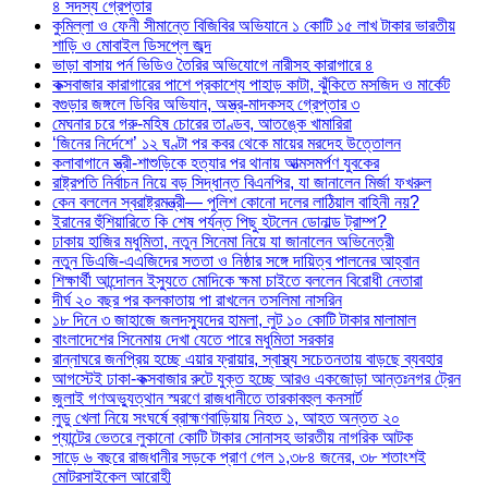
৪ সদস্য গ্রেপ্তার
কুমিল্লা ও ফেনী সীমান্তে বিজিবির অভিযানে ১ কোটি ১৫ লাখ টাকার ভারতীয়
শাড়ি ও মোবাইল ডিসপ্লে জব্দ
ভাড়া বাসায় পর্ন ভিডিও তৈরির অভিযোগে নারীসহ কারাগারে ৪
কক্সবাজার কারাগারের পাশে প্রকাশ্যে পাহাড় কাটা, ঝুঁকিতে মসজিদ ও মার্কেট
বগুড়ার জঙ্গলে ডিবির অভিযান, অস্ত্র-মাদকসহ গ্রেপ্তার ৩
মেঘনার চরে গরু-মহিষ চোরের তাণ্ডব, আতঙ্কে খামারিরা
‘জিনের নির্দেশে’ ১২ ঘণ্টা পর কবর থেকে মায়ের মরদেহ উত্তোলন
কলাবাগানে স্ত্রী-শাশুড়িকে হত্যার পর থানায় আত্মসমর্পণ যুবকের
রাষ্ট্রপতি নির্বাচন নিয়ে বড় সিদ্ধান্ত বিএনপির, যা জানালেন মির্জা ফখরুল
কেন বললেন স্বরাষ্ট্রমন্ত্রী— পুলিশ কোনো দলের লাঠিয়াল বাহিনী নয়?
ইরানের হুঁশিয়ারিতে কি শেষ পর্যন্ত পিছু হটলেন ডোনাল্ড ট্রাম্প?
ঢাকায় হাজির মধুমিতা, নতুন সিনেমা নিয়ে যা জানালেন অভিনেত্রী
নতুন ডিএজি-এএজিদের সততা ও নিষ্ঠার সঙ্গে দায়িত্ব পালনের আহ্বান
শিক্ষার্থী আন্দোলন ইস্যুতে মোদিকে ক্ষমা চাইতে বললেন বিরোধী নেতারা
দীর্ঘ ২০ বছর পর কলকাতায় পা রাখলেন তসলিমা নাসরিন
১৮ দিনে ৩ জাহাজে জলদস্যুদের হামলা, লুট ১০ কোটি টাকার মালামাল
বাংলাদেশের সিনেমায় দেখা যেতে পারে মধুমিতা সরকার
রান্নাঘরে জনপ্রিয় হচ্ছে এয়ার ফ্রায়ার, স্বাস্থ্য সচেতনতায় বাড়ছে ব্যবহার
আগস্টেই ঢাকা-কক্সবাজার রুটে যুক্ত হচ্ছে আরও একজোড়া আন্তঃনগর ট্রেন
জুলাই গণঅভ্যুত্থান স্মরণে রাজধানীতে তারকাবহুল কনসার্ট
লুডু খেলা নিয়ে সংঘর্ষে ব্রাহ্মণবাড়িয়ায় নিহত ১, আহত অন্তত ২০
প্যান্টের ভেতরে লুকানো কোটি টাকার সোনাসহ ভারতীয় নাগরিক আটক
সাড়ে ৬ বছরে রাজধানীর সড়কে প্রাণ গেল ১,৩৮৪ জনের, ৩৮ শতাংশই
মোটরসাইকেল আরোহী