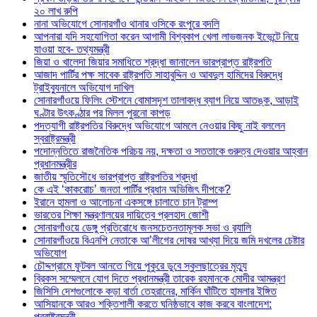
২০ লাখ রুপি
নানা অভিযোগে সোনারগাঁও থানার ওসিকে রংপুরে বদলি
আপনারা যদি সহযোগিতা করেন আগামী বিশ্বকাপ খেলা লাভজনক ইভেন্টে নিয়ে
যাওয়া হবে- তথ্যমন্ত্রী
জিয়া ও খালেদা জিয়ার সমাধিতে শ্রদ্ধা জানালেন ভারপ্রাপ্ত রাষ্ট্রপতি
আজাদ পার্টির পক্ষ সাবেক রাষ্ট্রপতি সাহাবুদ্দিন ও আবদুল হামিদের বিরুদ্ধে
ট্রাইব্যুনালে অভিযোগ দাখিল
সোনারগাঁওয়ে ফিলিং স্টেশনে বোমাসদৃশ তালাবদ্ধ ব্যাগ নিয়ে আতঙ্ক, আড়াই
ঘণ্টার উৎকণ্ঠার পর মিলল পুরনো কাপড়
পদত্যাগী রাষ্ট্রপতির বিরুদ্ধে অভিযোগে আমলে নেওয়ার কিছু নাই বললেন
স্বরাষ্ট্রমন্ত্রী
পদোন্নতিতে রাজনৈতিক পরিচয় নয়, দক্ষতা ও সততাকে গুরুত্ব দেওয়ার আহ্বান
প্রধানমন্ত্রীর
জাতীয় স্মৃতিসৌধে ভারপ্রাপ্ত রাষ্ট্রপতির শ্রদ্ধা
কে এই ‘কাকরোচ’ জনতা পার্টির প্রধান অভিজিৎ দীপকে?
ইরানে হামলা ও আলোচনা একসঙ্গে চালাতে চান ট্রাম্প
ভারতের শিক্ষা মন্ত্রণালয়ের দায়িত্বে প্রলহাদ জোশী
সোনারগাঁওয়ে ডেঙ্গু প্রতিরোধে জনসচেতনতামূলক সভা ও র‍্যালি
সোনারগাঁওয়ে বিএনপি নেতাকে আ’লীগের দোষর আখ্যা দিয়ে জমি দখলের চেষ্টার
অভিযোগ
চৌদ্দগ্রামে ফুটবল আনতে গিয়ে পুকুরে ডুবে স্কুলছাত্রের মৃত্যু
ব্রিকস সম্মেলনে যোগ দিতে প্রধানমন্ত্রী তারেক রহমানকে মোদীর আমন্ত্রণ
জিসিসি দেশগুলোকে কড়া বার্তা তেহরানের, মার্কিন ঘাঁটিতে হামলার ইঙ্গিত
আসিয়ানকে আরও শক্তিশালী করতে ঘনিষ্ঠভাবে কাজ করবে বাংলাদেশ:
পররাষ্ট্রমন্ত্রী