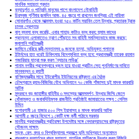
মানবিক সহায়তা প্রদান
বন্যাদুর্গত ও পানিবন্দি মানুষের পাশে বাংলাদেশ নৌবাহিনী
চিরসবুজ পূর্ণিমার জন্মদিন আজ, ৪৫ বছরে পা রাখলেন জনপ্রিয় এই নায়িকা
সোনারগাঁও থেকে আত্মসাৎ হওয়া ৭৫০ কার্টন সয়াবিন তেল উদ্ধার, প্রতারক ট্রাক
চালক গ্রেপ্তার
বালু ব্যবসা বন্ধ করেছি, এবার পাহাড় কাটাও বন্ধ করব: হুমাম কাদের
প্রত্যন্ত এলাকাতেও ত্রাণ পৌঁছাতে সব বাহিনী সমন্বিতভাবে কাজ করছে:
জ্বালানি প্রতিমন্ত্রী
জামিনে বেরিয়ে স্ত্রী-সন্তানসহ ৬ জনকে হত্যা, অভিযুক্ত পলাতক
ইন্টার্নদের হাত ধরেই চিকিৎসায় বিদেশমুখিতা বন্ধ হবে: প্রধানমন্ত্রী তারেক রহমান
গজারিয়ায় যাত্রা শুরু করল ‘ন্যাচার লাউঞ্জ’
পানাম নগরীর প্রবেশদ্বারে ধ্বংস হয়ে যাওয়া প্রাচীন সেতু পুননির্মাণের দাবিতে
মানববন্ধন ও র‌্যালী
বাণিজ্যমন্ত্রীর সাথে ইউরোপীয় ইউনিয়নের রাষ্ট্রদূত এর বৈঠক
চৌদ্দগ্রামে র‌্যাব-বিজিবির যৌথ অভিযানে ৭০ কেজি গাঁজাসহ দুই মাদক কারবারি
আটক
সুন্দরবনে বড় জাহাঙ্গীর বাহিনীর ৩ সদস্যের আত্মসমর্পণ, উদ্ধার জিম্মি জেলে
ধোঁকামুক্ত ও জবাবদিহিমূলক রাজনীতি প্রতিষ্ঠাই জামায়াতের লক্ষ্য : সেলিম
উদ্দিন
যশোরগামী ১৪ হাজার ৫০০ পিস ইয়াবাসহ ৪ মাদক কারবারি আটক
আগামী ৫ বছরে বিদেশে ১ কোটি দক্ষ কর্মী পাঠাবে সরকার
মাননীয় প্রধানমন্ত্রীর প্রতিরক্ষা উপদেষ্টার সঙ্গে নেদারল্যান্ডসের রাষ্ট্রদূতের
সৌজন্য সাক্ষাৎ
সড়ক, রেল, বন্দর ও বিশ্ববিদ্যালয় প্রকল্পে ভূমি অধিগ্রহণ অনুমোদন
বান্দরবানে বন্যার্তদের খাদ্য সহায়তা, শতাধিক পর্যটককে উদ্ধার করল বিজিবি