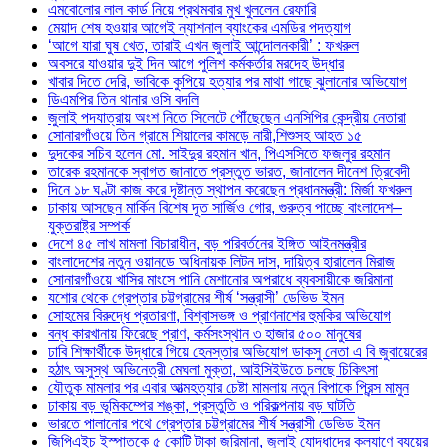
এমবোলোর লাল কার্ড নিয়ে প্রথমবার মুখ খুললেন রেফারি
মেয়াদ শেষ হওয়ার আগেই ন্যাশনাল ব্যাংকের এমডির পদত্যাগ
‘আগে যারা ঘুষ খেত, তারাই এখন জুলাই আন্দোলনকারী’ : ফখরুল
অবসরে যাওয়ার দুই দিন আগে পুলিশ কর্মকর্তার মরদেহ উদ্ধার
খাবার দিতে দেরি, ভাবিকে কুপিয়ে হত্যার পর মাথা গাছে ঝুলানোর অভিযোগ
ডিএমপির তিন থানার ওসি বদলি
জুলাই পদযাত্রায় অংশ নিতে সিলেটে পৌঁছেছেন এনসিপির কেন্দ্রীয় নেতারা
সোনারগাঁওয়ে তিন গ্রামে শিয়ালের কামড়ে নারী,শিশুসহ আহত ১৫
দুদকের সচিব হলেন মো. সাইদুর রহমান খান, পিএসসিতে ফজলুর রহমান
তারেক রহমানকে স্বাগত জানাতে প্রস্তুত ভারত, জানালেন দীনেশ ত্রিবেদী
দিনে ১৮ ঘণ্টা কাজ করে দৃষ্টান্ত স্থাপন করেছেন প্রধানমন্ত্রী: মির্জা ফখরুল
ঢাকায় আসছেন মার্কিন বিশেষ দূত সার্জিও গোর, গুরুত্ব পাচ্ছে বাংলাদেশ–
যুক্তরাষ্ট্র সম্পর্ক
দেশে ৪৫ লাখ মামলা বিচারাধীন, বড় পরিবর্তনের ইঙ্গিত আইনমন্ত্রীর
বাংলাদেশের নতুন ওয়ানডে অধিনায়ক লিটন দাস, দায়িত্ব হারালেন মিরাজ
সোনারগাঁওয়ে খাসির মাংসে পানি মেশানোর অপরাধে ব্যবসায়ীকে জরিমানা
যশোর থেকে গ্রেপ্তার চট্টগ্রামের শীর্ষ ‘সন্ত্রাসী’ ডেভিড ইমন
সোহমের বিরুদ্ধে প্রতারণা, বিশ্বাসভঙ্গ ও প্রাণনাশের হুমকির অভিযোগ
বন্ধ কারখানায় ফিরেছে প্রাণ, কর্মসংস্থান ৩ হাজার ৫০০ মানুষের
ঢাবি শিক্ষার্থীকে উদ্ধারে গিয়ে হেনস্তার অভিযোগ ডাকসু নেতা এ বি জুবায়েরের
হঠাৎ অসুস্থ অভিনেত্রী মেঘলা মুক্তা, আইসিইউতে চলছে চিকিৎসা
যৌতুক মামলার পর এবার আত্মহত্যার চেষ্টা মামলায় নতুন বিপাকে প্রিন্স মামুন
ঢাকায় বড় ভূমিকম্পের শঙ্কা, প্রস্তুতি ও পরিকল্পনায় বড় ঘাটতি
ভারতে পালানোর পথে গ্রেপ্তার চট্টগ্রামের শীর্ষ সন্ত্রাসী ডেভিড ইমন
জিপিএইচ ইস্পাতকে ৫ কোটি টাকা জরিমানা, জুলাই যোদ্ধাদের কল্যাণে ব্যয়ের