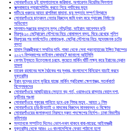
সোনারগাঁওয়ে দুই হাসপাতালকে জরিমানা, অপারেশন থিয়েটার সিলগালা
কক্সবাজারে প্যারাসেইলিং করতে গিয়ে পর্যটকের মৃত্যু
শুটিংয়ে গুরুতর আহত রাশমিকা মান্দানা, ছয় সপ্তাহ সম্পূর্ণ বিশ্রামে
সোনারগাঁওয়ে ছাত্রদল নেতার বিরুদ্ধে জমি দখল করে গ্যারেজ নির্মাণের
অভিযোগ
সালমান-সঞ্জয়ের বন্ধুত্বে মুগ্ধ নেটদুনিয়া, ভাইরাল আবেগঘন ছবি
মিরপুর-১০ মেট্রোরেল স্টেশনের নিচে বোমাসদৃশ বস্তু, ঘিরে রেখেছে পুলিশ
মিরপুরের পর ফার্মগেটেও বোমাতঙ্ক, মেট্রো স্টেশনের নিচে সন্দেহজনক চটের
বস্তা
হামাস নিরস্ত্রীকরণে সম্মতির দাবি, গাজা থেকে সেনা প্রত্যাহারের ইঙ্গিত ট্রাম্পের
২০২৭ বিশ্বকাপের ফাইনাল কোথায়? জানালো আইসিসি
কেশম ইস্যুতে উত্তেজনা চরমে, কুয়েতে মার্কিন ঘাঁটি লক্ষ্য করে ইরানের ড্রোন
হামলা
তারেক রহমানের সঙ্গে বৈঠকের পর সুখবর, বাংলাদেশে বিনিয়োগ যাচাই করবে
যুক্তরাষ্ট্র
ইরান যুদ্ধের চাপে ফুরিয়ে যাচ্ছে মার্কিন প্রতিরক্ষা ক্ষেপণাস্ত্র, সতর্কবার্তা
বিশ্লেষকদের
সোনারগাঁওয়ে আষাঢ়িয়াচর সেতুতে বড় গর্ত, ওয়াকওয়ে রাস্তার বেহাল দশা,
দুর্ঘটনার শঙ্কা
সোনারগাঁওয়ে পুকুরের পানিতে ডুবে এক শিশুর মৃত্যু , আহত ১ শিশু
সোনারগাঁওয়ে চুরি-ছিনতাই ও মাদকের বিরুদ্ধে মানববন্ধন ও বিক্ষোভ
সোনারগাঁওয়ের জলাবদ্ধতা নিরসনে দ্রুত পদক্ষেপের নির্দেশ– ঢাকা বিভাগীয়
কমিশনার
সন্তানকে সম্পত্তি দিলেও ভোগ-দখল থাকবে বাবা-মায়ের: আইনমন্ত্রী
যুক্তরাষ্ট্র থেকে আরও ২৩ বাংলাদেশিকে ফেরত পাঠানো হলো