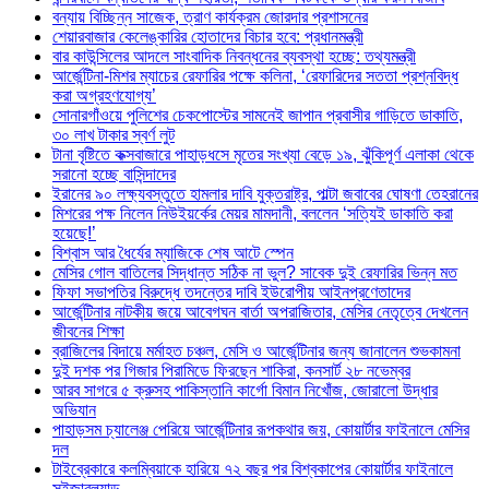
বন্যায় বিচ্ছিন্ন সাজেক, ত্রাণ কার্যক্রম জোরদার প্রশাসনের
শেয়ারবাজার কেলেঙ্কারির হোতাদের বিচার হবে: প্রধানমন্ত্রী
বার কাউন্সিলের আদলে সাংবাদিক নিবন্ধনের ব্যবস্থা হচ্ছে: তথ্যমন্ত্রী
আর্জেন্টিনা-মিশর ম্যাচের রেফারির পক্ষে কলিনা, ‘রেফারিদের সততা প্রশ্নবিদ্ধ
করা অগ্রহণযোগ্য’
সোনারগাঁওয়ে পুলিশের চেকপোস্টের সামনেই জাপান প্রবাসীর গাড়িতে ডাকাতি,
৩০ লাখ টাকার স্বর্ণ লুট
টানা বৃষ্টিতে কক্সবাজারে পাহাড়ধসে মৃতের সংখ্যা বেড়ে ১৯, ঝুঁকিপূর্ণ এলাকা থেকে
সরানো হচ্ছে বাসিন্দাদের
ইরানের ৯০ লক্ষ্যবস্তুতে হামলার দাবি যুক্তরাষ্ট্র, পাল্টা জবাবের ঘোষণা তেহরানের
মিশরের পক্ষ নিলেন নিউইয়র্কের মেয়র মামদানী, বললেন ‘সত্যিই ডাকাতি করা
হয়েছে!’
বিশ্বাস আর ধৈর্যের ম্যাজিকে শেষ আটে স্পেন
মেসির গোল বাতিলের সিদ্ধান্ত সঠিক না ভুল? সাবেক দুই রেফারির ভিন্ন মত
ফিফা সভাপতির বিরুদ্ধে তদন্তের দাবি ইউরোপীয় আইনপ্রণেতাদের
আর্জেন্টিনার নাটকীয় জয়ে আবেগঘন বার্তা অপরাজিতার, মেসির নেতৃত্বে দেখলেন
জীবনের শিক্ষা
ব্রাজিলের বিদায়ে মর্মাহত চঞ্চল, মেসি ও আর্জেন্টিনার জন্য জানালেন শুভকামনা
দুই দশক পর গিজার পিরামিডে ফিরছেন শাকিরা, কনসার্ট ২৮ নভেম্বর
আরব সাগরে ৫ ক্রুসহ পাকিস্তানি কার্গো বিমান নিখোঁজ, জোরালো উদ্ধার
অভিযান
পাহাড়সম চ্যালেঞ্জ পেরিয়ে আর্জেন্টিনার রূপকথার জয়, কোয়ার্টার ফাইনালে মেসির
দল
টাইব্রেকারে কলম্বিয়াকে হারিয়ে ৭২ বছর পর বিশ্বকাপের কোয়ার্টার ফাইনালে
সুইজারল্যান্ড