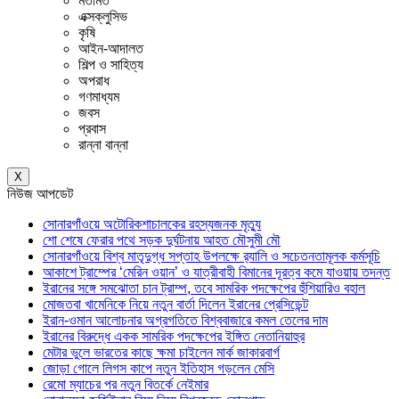
মতামত
এক্সক্লুসিভ
কৃষি
আইন-আদালত
শিল্প ও সাহিত্য
অপরাধ
গণমাধ্যম
জবস
প্রবাস
রান্না বান্না
X
নিউজ আপডেট
সোনারগাঁওয়ে অটোরিকশাচালকের রহস্যজনক মৃত্যু
শো শেষে ফেরার পথে সড়ক দুর্ঘটনায় আহত মৌসুমী মৌ
সোনারগাঁওয়ে বিশ্ব মাতৃদুগ্ধ সপ্তাহ উপলক্ষে র‍্যালি ও সচেতনতামূলক কর্মসূচি
আকাশে ট্রাম্পের ‘মেরিন ওয়ান’ ও যাত্রীবাহী বিমানের দূরত্ব কমে যাওয়ায় তদন্ত
ইরানের সঙ্গে সমঝোতা চান ট্রাম্প, তবে সামরিক পদক্ষেপের হুঁশিয়ারিও বহাল
মোজতবা খামেনিকে নিয়ে নতুন বার্তা দিলেন ইরানের প্রেসিডেন্ট
ইরান-ওমান আলোচনার অগ্রগতিতে বিশ্ববাজারে কমল তেলের দাম
ইরানের বিরুদ্ধে একক সামরিক পদক্ষেপের ইঙ্গিত নেতানিয়াহুর
মেটার ভুলে ভারতের কাছে ক্ষমা চাইলেন মার্ক জাকারবার্গ
জোড়া গোলে লিগস কাপে নতুন ইতিহাস গড়লেন মেসি
রেমো ম্যাচের পর নতুন বিতর্কে নেইমার