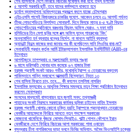
শেখ হাসিনাকে দেশে ফিরিয়ে বিচারের মুখোমুখি করা হবে: তথ্য উপদেষ্টা
৫ আগস্ট সরকারি ছুটি, তবে যাদের কর্মস্থলে থাকতে হবে
দুর্যোগ ব্যবস্থাপনা অধিদপ্তরের প্রকল্পে বদলে যাচ্ছে চৌদ্দগ্রাম
এইচএসসি পাসেই বিমানবন্দরে চাকরির সুযোগ, আবেদন চলবে ৩১ আগস্ট পর্যন্ত
তীব্র লোডশেডিংয়ে বিপর্যস্ত সোনারগাঁ, দিনে মিলছে মাত্র ৪-৫ ঘণ্টা বিদ্যুৎ
লোডশেডিংয়ের প্রতিবাদে বরগুনায় বিদ্যুৎ অফিস ঘেরাও, ৭ দফা দাবি
হলিউডের তিন মেগা ছবির সঙ্গে বক্স অফিস যুদ্ধে শাহরুখের ‘কিং’
অননুমোদিত হর্ন ব্যবহার বন্ধের নির্দেশ, না মানলে আইনি ব্যবস্থা
অ্যাডাল্ট ফিল্মে কাজের কথা জানার পর কী বলেছিলেন সানি লিওনির বাবা-মা?
সেনাবাহিনী প্রধান কর্তৃক আর্মি ইন্টারন্যাশনাল ইসলামিক ইনস্টিটিউট (AIII)-এর
উদ্বোধন
আগস্টজুড়ে তাপপ্রবাহ ও স্বল্পমেয়াদি বন্যার শঙ্কা
৬ মাসে ভরিপ্রতি সোনার দাম কমেছে ৬৭ হাজার টাকা
হরমুজ প্রণালী সংকট আরও গভীর, মুখোমুখি ট্রাম্প ও তেহরানের বক্তব্য
পাকিস্তানে শান্তি সমাবেশে আত্মঘাতী বিস্ফোরণ, নিহত ১৩
শেখ হাসিনা ফিরতে চান, তবে… কী বললেন তসলিমা নাসরিন
ইসলামিক মূল্যবোধ ও আধুনিক শিক্ষার সমন্বয়ে নতুন শিক্ষা প্রতিষ্ঠান উদ্বোধন
করলেন সেনাপ্রধান
সংসদের মাধ্যমেই বাস্তবায়ন হবে জুলাই সনদ: তথ্যমন্ত্রী
পাহাড়ের সংকট নিরসনে সরকারের কার্যকর ভূমিকা চাইলেন নাহিদ ইসলাম
হরমুজ প্রণালী খোলার কোনো চুক্তি হয়নি: ট্রাম্পকে প্রত্যাখ্যান তেহরানের
বেনজীর আহমেদকে ফিরিয়ে আনতে নতুন পদক্ষেপ সরকারের
মোজতবা খামেনিকে খুঁজছে মোসাদ-সিআইএ, পাল্টা গোপন কৌশলে ইরান
বেনজীরকে দেশে ফিরিয়ে বিচারের আশা সরকারের: শামা ওবায়েদ
বসুন্ধরায় চীনা নাগরিকদের ভাড়া ভবনে ডিবির অভিযান, অবৈধ ভিওআইপি চক্রের