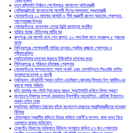
নতুন রাষ্ট্রপতি নির্বাচন সেপ্টেম্বরে, জানালেন আইনমন্ত্রী
সেমিকন্ডাক্টরেই বাংলাদেশের আগামী দিনের সম্ভাবনা: প্রধানমন্ত্রী
সোনারগাঁওয়ে ১২ মামলার আসামি ও শীর্ষ সন্ত্রাসী রাসেল আহমেদ গ্রেপ্তার ,
আগ্নেয়াস্ত্র উদ্ধার
সোনারগাঁওয়ে জগন্নাথ দেবের উল্টো রথযাত্রা অনুষ্ঠিত
হারিয়ে যাচ্ছে ঐতিহ্যের মাটির ঘর
রুপগঞ্জে এক মাসেই ধসে গেল রাস্তা, ৫০ লাখ টাকা জলে অবরুদ্ধ ৫ গ্রামের
মানুষ
সিদ্ধিরগঞ্জে পোশাককর্মী সাদিয়া হত্যায় প্রেমিক রাজ্জাক গ্রেপ্তার ও
স্বীকারোক্তি
প্রাইভেটকার চালকের মারধরে ইজিবাইক চালকের মৃত্যু
সিদ্ধিরগঞ্জে ৪ পরিবহন চাঁদাবাজ গ্রেপ্তার
সোনারগাঁওয়ে পাম্পগুলোতে গ্যাস সংকট, চরম ভোগান্তিতে সিএনজি চালিত
যানবাহনের চালক ও যাত্রী
নবনিযুক্ত নৌবাহিনী প্রধান ভাইস এডমিরাল খোন্দকার মিসবাহ উল আজীম-এর
র‍্যাংক ব্যাজ পরিধান
হুতি হামলার পর সৌদি ট্যাংকারে আগুন, স্যাটেলাইট ছবিতে মিলল প্রমাণ
বাংলাদেশ-সিঙ্গাপুর সম্পর্ক জোরদারে দ্বিপক্ষীয় সহযোগিতা, রোহিঙ্গা ইস্যুতেও
সমর্থন চাইল ঢাকা
ম্যানিলায় আসিয়ান বৈঠকের ফাঁকে বাংলাদেশ-ভারতের পররাষ্ট্রমন্ত্রীদের শুভেচ্ছা
বিনিময়
চৌদ্দগ্রামে প্রবাসীর বাড়িতে বিয়ের দাবিতে তরুণী’র অনশন, বাসা ভাড়া নিয়ে
একসাথে থাকার অভিযোগ
তেজগাঁও বিভাগের অভিযানে বিভিন্ন অপরাধে জড়িত ৫৭ জন গ্রেফতার