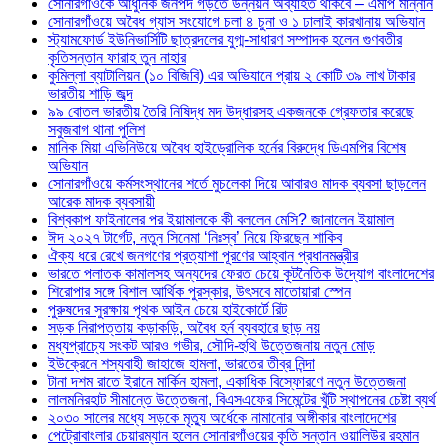
সোনারগাঁওকে আধুনিক জনপদ গড়তে উন্নয়ন অব্যাহত থাকবে – এমপি মান্নান
সোনারগাঁওয়ে অবৈধ গ্যাস সংযোগে চলা ৪ চুনা ও ১ ঢালাই কারখানায় অভিযান
স্ট্যামফোর্ড ইউনিভার্সিটি ছাত্রদলের যুগ্ম-সাধারণ সম্পাদক হলেন গুণবতীর
কৃতিসন্তান ফারাহ তুন নাহার
কুমিল্লা ব্যাটালিয়ন (১০ বিজিবি) এর অভিযানে প্রায় ২ কোটি ৩৯ লাখ টাকার
ভারতীয় শাড়ি জব্দ
৯৯ বোতল ভারতীয় তৈরি নিষিদ্ধ মদ উদ্ধারসহ একজনকে গ্রেফতার করেছে
সবুজবাগ থানা পুলিশ
মানিক মিয়া এভিনিউয়ে অবৈধ হাইড্রোলিক হর্নের বিরুদ্ধে ডিএমপির বিশেষ
অভিযান
সোনারগাঁওয়ে কর্মসংস্থানের শর্তে মুচলেকা দিয়ে আবারও মাদক ব্যবসা ছাড়লেন
আরেক মাদক ব্যবসায়ী
বিশ্বকাপ ফাইনালের পর ইয়ামালকে কী বললেন মেসি? জানালেন ইয়ামাল
ঈদ ২০২৭ টার্গেট, নতুন সিনেমা ‘নিঃস্ব’ নিয়ে ফিরছেন শাকিব
ঐক্য ধরে রেখে জনগণের প্রত্যাশা পূরণের আহ্বান প্রধানমন্ত্রীর
ভারতে পলাতক কামালসহ অন্যদের ফেরত চেয়ে কূটনৈতিক উদ্যোগ বাংলাদেশের
শিরোপার সঙ্গে বিশাল আর্থিক পুরস্কার, উৎসবে মাতোয়ারা স্পেন
পুরুষদের সুরক্ষায় পৃথক আইন চেয়ে হাইকোর্টে রিট
সড়ক নিরাপত্তায় কড়াকড়ি, অবৈধ হর্ন ব্যবহারে ছাড় নয়
মধ্যপ্রাচ্যে সংকট আরও গভীর, সৌদি-হুথি উত্তেজনায় নতুন মোড়
ইউক্রেনে শস্যবাহী জাহাজে হামলা, ভারতের তীব্র নিন্দা
টানা দশম রাতে ইরানে মার্কিন হামলা, একাধিক বিস্ফোরণে নতুন উত্তেজনা
লালমনিরহাট সীমান্তে উত্তেজনা, বিএসএফের সিমেন্টের খুঁটি স্থাপনের চেষ্টা ব্যর্থ
২০৩০ সালের মধ্যে সড়কে মৃত্যু অর্ধেকে নামানোর অঙ্গীকার বাংলাদেশের
পেট্রোবাংলার চেয়ারম্যান হলেন সোনারগাঁওয়ের কৃতি সন্তান ওয়ালিউর রহমান