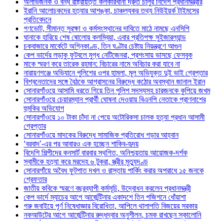
অলাভজনক ও বন্ধ রাষ্ট্রায়ত্ত কলকারখানা দ্রুত চালুর নির্দেশ প্রধানমন্ত্রীর
ইরানি আলোচকদের হত্যার আশঙ্কা, চাঞ্চল্যকর তথ্য নিউইয়র্ক টাইমসের
প্রতিবেদনে
গণভোট, সীমান্ত সুরক্ষা ও কর্মসংস্থানের দাবিতে মাঠে নামছে এনসিপি
ঘানাকে হারিয়ে শেষ ষোলোয় কলম্বিয়া, এবার প্রতিপক্ষ সুইজারল্যান্ড
চকবাজারে মার্কেটে অগ্নিকাণ্ড, তিন ঘণ্টার চেষ্টায় নিয়ন্ত্রণে আগুন
কেপ ভার্দের লড়াকু ফুটবলে মুগ্ধ নেটিজেনরা, প্রশংসায় ভাসছে ফেসবুক
মাকে স্মরণ করে তারেক রহমান: বিচারের নামে অবিচার করা যাবে না
নারায়ণগঞ্জে অভিযানে পুলিশের ওপর হামলা, মূল অভিযুক্ত দুই ভাই গ্রেপ্তার
বিশ্বনেতাদের সঙ্গে বৈঠকে আগ্রাসনের বিরুদ্ধে কঠোর অবস্থান জানাল ইরান
সোনারগাঁওয়ে আসামি ধরতে গিয়ে তিন পুলিশ সদস্যসহ চারজনকে কুপিয়ে জখম
সোনারগাঁওয়ে চেয়ারম্যান প্রার্থী ঘোষনা দেওয়ায় বিএনপি নেতাকে প্রাণনাশের
হুমকির অভিযোগ
সোনারগাঁওয়ে ১০ টাকা চাঁদা না পেয়ে অটোরিকসা চালক হত্যা প্রধান আসামী
গ্রেপ্তার
সোনারগাঁওয়ে মাদকের বিরুদ্ধে সামাজিক প্রতিরোধ গড়ার আহ্বান
‘বরবাদ’-এর পর আবারও এক হচ্ছেন শাকিব-হৃদয়
বিদেশি শিল্পীদের কনসার্ট বারবার স্থগিত, অনিশ্চয়তায় আয়োজক-দর্শক
স্বামীকে হত্যা করে মরদেহ ৬ টুকরা, স্ত্রীর মৃত্যুদণ্ড
সোনারগাঁয়ে অবৈধ ফুটপাত দখল ও রাস্তায় পার্কিং করার অপরাধে ১৫ জনকে
গ্রেফতার
জাতীয় কবিকে স্মরণে বছরব্যাপী কর্মসূচি, উদ্বোধন করলেন প্রধানমন্ত্রী
কেপ ভার্দে ম্যাচের আগে আর্জেন্টিনার একাদশে তিন পজিশনে ধোঁয়াশা
গরু জবাইয়ে পূর্ণ নিষেধাজ্ঞার বিরোধিতা, আপিলে থালাপতি বিজয়ের সরকার
নকআউটের আগে আর্জেন্টিনার রুদ্ধদ্বার অনুশীলন, চমক রাখছেন স্কালোনি