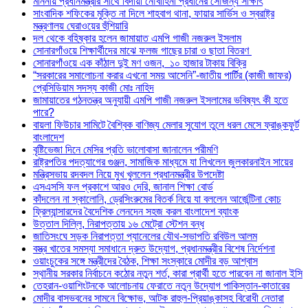
মাননীয় প্রধানমন্ত্রীর সাথে বিদায়ী নৌবাহিনী প্রধানের সৌজন্য সাক্ষাৎ
সাংবাদিক শফিকের মুক্তি না দিলে শাহবাগ থানা, ফায়ার সার্ভিস ও স্বরাষ্ট্র
মন্ত্রণালয় ঘেরাওয়ের হুঁশিয়ারি
দল থেকে বহিষ্কার হলেন জামায়াত এমপি গাজী নজরুল ইসলাম
সোনারগাঁওয়ে শিক্ষার্থীদের মাঝে ফলজ গাছের চারা ও ছাতা বিতরণ ​
সোনারগাঁওয়ে এক কাঁঠাল দুই মণ ওজন, ১০ হাজার টাকায় বিক্রি
“সরকারের সমালোচনা করার এখনো সময় আসেনি”-জাতীয় পার্টির (কাজী জাফর)
প্রেসিডিয়াম সদস্য কাজী মোঃ নাহিদ
জামায়াতের গঠনতন্ত্র অনুযায়ী এমপি গাজী নজরুল ইসলামের ভবিষ্যৎ কী হতে
পারে?
বায়লা ফিউচার সামিটে বৈশ্বিক বাণিজ্য মেলার সুযোগ তুলে ধরল মেসে ফ্রাঙ্কফুর্ট
বাংলাদেশ
বৃষ্টিভেজা দিনে মেসির প্রতি ভালোবাসা জানালেন পরীমণি
রাষ্ট্রপতির পদত্যাগের গুঞ্জন, সামাজিক মাধ্যমে যা লিখলেন জুলকারনাইন সায়ের
মন্ত্রিসভায় রদবদল নিয়ে মুখ খুললেন প্রধানমন্ত্রীর উপদেষ্টা
এসএসসি ফল প্রকাশে আরও দেরি, জানাল শিক্ষা বোর্ড
কাঁদলেন না স্কালোনি, ড্রেসিংরুমের বিতর্ক নিয়ে যা বললেন আর্জেন্টিনা কোচ
ফ্রিল্যান্সারদের বৈদেশিক লেনদেন সহজ করল বাংলাদেশ ব্যাংক
উত্তাল দিল্লি, নিরাপত্তায় ১৬ মেট্রো স্টেশন বন্ধ
জাতিসংঘে সড়ক নিরাপত্তা প্যানেলের যৌথ-সভাপতি রবিউল আলম
বস্ত্র খাতের সমস্যা সমাধানে দ্রুত উদ্যোগ, প্রধানমন্ত্রীর বিশেষ নির্দেশনা
ওয়াংচুকের সঙ্গে মন্ত্রীদের বৈঠক, শিক্ষা সংস্কারে মোদীর বড় আশ্বাস
স্থানীয় সরকার নির্বাচনে কঠোর নতুন শর্ত, কারা প্রার্থী হতে পারবেন না জানাল ইসি
তেহরান-ওয়াশিংটনকে আলোচনায় ফেরাতে নতুন উদ্যোগ পাকিস্তান-কাতারের
মোদীর বাসভবনের সামনে বিক্ষোভ, আটক রাহুল-প্রিয়াঙ্কাসহ বিরোধী নেতারা