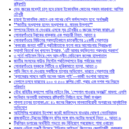
রাষ্ট্রপতি
দেড় বছরের মধ্যেই চালু হবে চায়না ইকোনমিক জোনের প্রথম কারখানা: আশিক
চৌধুরী
চায়না ইকোনমিক জোনে এক লাখের বেশি কর্মসংস্থান হবে: অর্থমন্ত্রী
**জাতীয় অধ্যাপক হলেন অধ্যাপক ড. মাহবুব উল্লাহ**
সম্পদের হিসাব না দেওয়ায় এসকে সুর চৌধুরীর ৩ বছরের সশ্রম কারাদণ্ড
সোনারগাঁওয়ে ট্রাকের ধাক্কায় এক পথচারী নিহত, আহত ৪
সোনারগাঁওয়ে মিছিলের প্রস্তুতিকালে ছাত্রলীগের ১২কর্মী গ্রেপ্তার
‘ককরোচ জনতা পার্টি’র প্রতিষ্ঠাতাকে ফলো করে আলোচনায় প্রিয়াঙ্কা
স্যালুট বিতর্কে মুখ খুললেন ইশরাক, ‘এটি আমার ব্যক্তিগত শ্রদ্ধার প্রকাশ’
৩ শর্তে লাইসেন্স ফিরে পেল আদ্-দ্বীন মেডিকেল কলেজ হাসপাতাল
জাতীয় সংসদের সাউন্ড সিস্টেম প্রতিস্থাপনে উচ্চ পর্যায়ের সভা
সোনারগাঁওয়ে যুবককে পিটিয়ে ও ছুরিকাঘাতে হত্যা, আহত ৩
শাড়ি কিনে না দেওয়ায় স্বামীকে হত্যার অভিযোগ, ভারতে গ্রেপ্তার নারী
‘ক্যামেরার সামনে আমি অনেক আনন্দ পাই’—কাজী নওশাবা আহমেদ
নেপালে চলবে ভারতের ২০০ ও ৫০০ রুপির নোট, প্রায় এক দশক পর নিয়মে
পরিবর্তন
যৌথ বাহিনীর ক্যাম্পে পানির লাইনে বিষ, ‘স্পেশাল পাওয়ার অ্যাক্টে’ মামলা: এসপি
সংবিধান অনুযায়ী যথাসময়ে রাষ্ট্রপতি নির্বাচন হবে: মির্জা ফখরুল
শাপলা চত্বর হত্যাকাণ্ড: ৪১ জনের বিরুদ্ধে মানবতাবিরোধী অপরাধের আনুষ্ঠানিক
অভিযোগ
আইসিসির পরোয়ানা উপেক্ষা করেই জাতিসংঘে যাওয়ার ঘোষণা নেতানিয়াহুর
রাজবাড়ীতে ট্রেনের বিচ্ছিন্ন বগির সঙ্গে বাস-অটোর সংঘর্ষে নিহত ২, আহত ৬
ট্রিলিয়ন ডলারের অর্থনীতি গড়তে বড় বিনিয়োগ প্রয়োজন: শামা ওবায়েদ
প্রথম ওড়িয়া তরুণী হিসেবে ‘ইন্ডিয়ান আইডল’ জিতলেন জ্যোতির্ময়ী, পুরস্কার