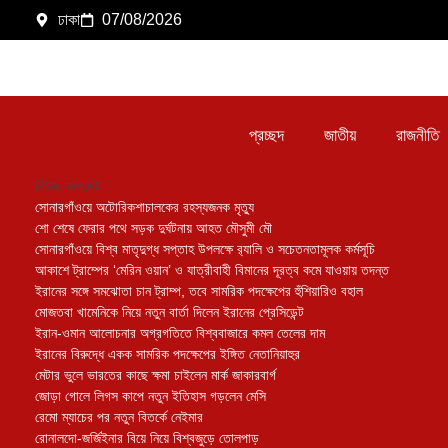
ঢাকা
07/08/2026
প্রচ্ছদ
জাতীয়
রাজনীতি
নিউজ আপডেট
সোনারগাঁওয়ে অটোরিকশাচালকের রহস্যজনক মৃত্যু
শো শেষে ফেরার পথে সড়ক দুর্ঘটনায় আহত মৌসুমী মৌ
সোনারগাঁওয়ে বিশ্ব মাতৃদুগ্ধ সপ্তাহ উপলক্ষে র‍্যালি ও সচেতনতামূলক কর্মসূচি
আকাশে ট্রাম্পের ‘মেরিন ওয়ান’ ও যাত্রীবাহী বিমানের দূরত্ব কমে যাওয়ায় তদন্ত
ইরানের সঙ্গে সমঝোতা চান ট্রাম্প, তবে সামরিক পদক্ষেপের হুঁশিয়ারিও বহাল
মোজতবা খামেনিকে নিয়ে নতুন বার্তা দিলেন ইরানের প্রেসিডেন্ট
ইরান-ওমান আলোচনার অগ্রগতিতে বিশ্ববাজারে কমল তেলের দাম
ইরানের বিরুদ্ধে একক সামরিক পদক্ষেপের ইঙ্গিত নেতানিয়াহুর
মেটার ভুলে ভারতের কাছে ক্ষমা চাইলেন মার্ক জাকারবার্গ
জোড়া গোলে লিগস কাপে নতুন ইতিহাস গড়লেন মেসি
রেমো ম্যাচের পর নতুন বিতর্কে নেইমার
রোনালদো-জর্জিইনার বিয়ে নিয়ে বিশ্বজুড়ে তোলপাড়