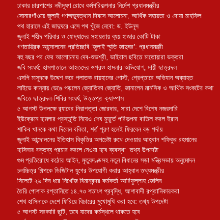
ঢাকার চারপাশের নদীদূষণ রোধে কর্মপরিকল্পনার নির্দেশ প্রধানমন্ত্রীর
সোনারগাঁওয়ে জুলাই গণঅভ্যুত্থান দিবসে আলোচনা, আর্থিক সহায়তা ও দোয়া মাহফিল
পথ হারালে এই জাদুঘরে এসে পথ খুঁজে নেবো: ড. ইউনূস
জুলাই শহীদ পরিবার ও যোদ্ধাদের সহায়তায় ব্যয় হাজার কোটি টাকা
গণতান্ত্রিক আন্দোলনের প্রতিচ্ছবি ‘জুলাই স্মৃতি জাদুঘর’: প্রধানমন্ত্রী
বহু বছর পর ফের আলোচনায় দেব-শুভশ্রী, ভাইরাল ছবিতে মাতোয়ারা ভক্তরা
জবি সংঘর্ষ: হাসপাতালে আহতদের ওপরও হামলার অভিযোগ, দায়ী ছাত্রদল
এসপি মাসুদকে উদ্দেশ করে পলাতক রায়হানের পোস্ট, গ্রেপ্তারে অভিযান অব্যাহত
লাইভে কান্নায় ভেঙে পড়লেন জ্যোতিকা জ্যোতি, জানালেন মানসিক ও আর্থিক সংকটের কথা
জবিতে ছাত্রদল-শিবির সংঘর্ষ, উত্তপ্ত ক্যাম্পাস
৫ আগস্ট উপলক্ষে র‌্যাবের নিরাপত্তা জোরদার, সারা দেশে বিশেষ নজরদারি
ইউক্রেনে হামলার প্রস্তুতি নিয়েও শেষ মুহূর্তে পরিকল্পনা বাতিল করল ইরান
শাকিব খানকে কথা দিলেন ববিতা, শর্ত পূরণ হলেই ফিরবেন বড় পর্দায়
জুলাই আন্দোলনের ইতিহাস বিকৃতির অপচেষ্টা রুখে দেওয়ার আহ্বান শফিকুর রহমানের
হাসিনার বক্তব্য প্রচার করলে নেওয়া হবে ব্যবস্থা: তথ্য উপদেষ্টা
গুম প্রতিরোধে কঠোর আইন, মৃত্যুদণ্ডসহ নতুন বিধানের সড়া মন্ত্রিসভায় অনুমোদন
চলচ্চিত্র শিল্পকে ডিজিটাল যুগের উপযোগী করার আহ্বান তথ্যমন্ত্রীর
সিলেটে ২৬ দিন ধরে নিখোঁজ বিমানবন্দর কর্মকর্তা আরিফুল্লাহ জেলিন
তৈরি পোশাক রপ্তানিতে ১৪.৭৩ শতাংশ প্রবৃদ্ধি, আশাবাদী রপ্তানিকারকরা
শেখ হাসিনাকে দেশে ফিরিয়ে বিচারের মুখোমুখি করা হবে: তথ্য উপদেষ্টা
৫ আগস্ট সরকারি ছুটি, তবে যাদের কর্মস্থলে থাকতে হবে