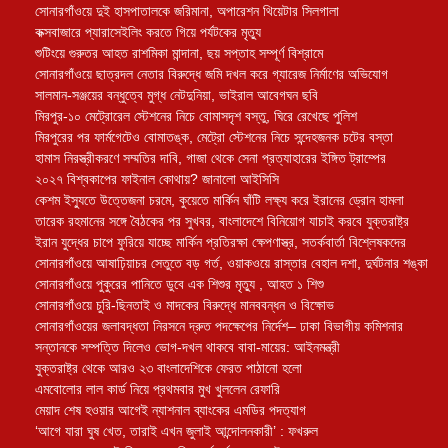
সোনারগাঁওয়ে দুই হাসপাতালকে জরিমানা, অপারেশন থিয়েটার সিলগালা
কক্সবাজারে প্যারাসেইলিং করতে গিয়ে পর্যটকের মৃত্যু
শুটিংয়ে গুরুতর আহত রাশমিকা মান্দানা, ছয় সপ্তাহ সম্পূর্ণ বিশ্রামে
সোনারগাঁওয়ে ছাত্রদল নেতার বিরুদ্ধে জমি দখল করে গ্যারেজ নির্মাণের অভিযোগ
সালমান-সঞ্জয়ের বন্ধুত্বে মুগ্ধ নেটদুনিয়া, ভাইরাল আবেগঘন ছবি
মিরপুর-১০ মেট্রোরেল স্টেশনের নিচে বোমাসদৃশ বস্তু, ঘিরে রেখেছে পুলিশ
মিরপুরের পর ফার্মগেটেও বোমাতঙ্ক, মেট্রো স্টেশনের নিচে সন্দেহজনক চটের বস্তা
হামাস নিরস্ত্রীকরণে সম্মতির দাবি, গাজা থেকে সেনা প্রত্যাহারের ইঙ্গিত ট্রাম্পের
২০২৭ বিশ্বকাপের ফাইনাল কোথায়? জানালো আইসিসি
কেশম ইস্যুতে উত্তেজনা চরমে, কুয়েতে মার্কিন ঘাঁটি লক্ষ্য করে ইরানের ড্রোন হামলা
তারেক রহমানের সঙ্গে বৈঠকের পর সুখবর, বাংলাদেশে বিনিয়োগ যাচাই করবে যুক্তরাষ্ট্র
ইরান যুদ্ধের চাপে ফুরিয়ে যাচ্ছে মার্কিন প্রতিরক্ষা ক্ষেপণাস্ত্র, সতর্কবার্তা বিশ্লেষকদের
সোনারগাঁওয়ে আষাঢ়িয়াচর সেতুতে বড় গর্ত, ওয়াকওয়ে রাস্তার বেহাল দশা, দুর্ঘটনার শঙ্কা
সোনারগাঁওয়ে পুকুরের পানিতে ডুবে এক শিশুর মৃত্যু , আহত ১ শিশু
সোনারগাঁওয়ে চুরি-ছিনতাই ও মাদকের বিরুদ্ধে মানববন্ধন ও বিক্ষোভ
সোনারগাঁওয়ের জলাবদ্ধতা নিরসনে দ্রুত পদক্ষেপের নির্দেশ– ঢাকা বিভাগীয় কমিশনার
সন্তানকে সম্পত্তি দিলেও ভোগ-দখল থাকবে বাবা-মায়ের: আইনমন্ত্রী
যুক্তরাষ্ট্র থেকে আরও ২৩ বাংলাদেশিকে ফেরত পাঠানো হলো
এমবোলোর লাল কার্ড নিয়ে প্রথমবার মুখ খুললেন রেফারি
মেয়াদ শেষ হওয়ার আগেই ন্যাশনাল ব্যাংকের এমডির পদত্যাগ
‘আগে যারা ঘুষ খেত, তারাই এখন জুলাই আন্দোলনকারী’ : ফখরুল