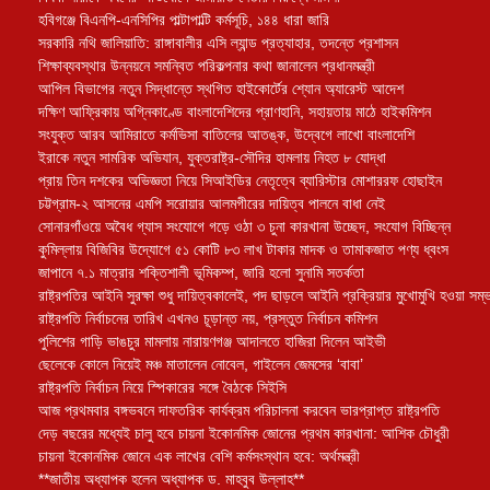
হবিগঞ্জে বিএনপি-এনসিপির পাল্টাপাল্টি কর্মসূচি, ১৪৪ ধারা জারি
সরকারি নথি জালিয়াতি: রাঙ্গাবালীর এসি ল্যান্ড প্রত্যাহার, তদন্তে প্রশাসন
শিক্ষাব্যবস্থার উন্নয়নে সমন্বিত পরিকল্পনার কথা জানালেন প্রধানমন্ত্রী
আপিল বিভাগের নতুন সিদ্ধান্তে স্থগিত হাইকোর্টের শ্যোন অ্যারেস্ট আদেশ
দক্ষিণ আফ্রিকায় অগ্নিকাণ্ডে বাংলাদেশিদের প্রাণহানি, সহায়তায় মাঠে হাইকমিশন
সংযুক্ত আরব আমিরাতে কর্মভিসা বাতিলের আতঙ্ক, উদ্বেগে লাখো বাংলাদেশি
ইরাকে নতুন সামরিক অভিযান, যুক্তরাষ্ট্র-সৌদির হামলায় নিহত ৮ যোদ্ধা
প্রায় তিন দশকের অভিজ্ঞতা নিয়ে সিআইডির নেতৃত্বে ব্যারিস্টার মোশাররফ হোছাইন
চট্টগ্রাম-২ আসনের এমপি সরোয়ার আলমগীরের দায়িত্ব পালনে বাধা নেই
সোনারগাঁওয়ে অবৈধ গ্যাস সংযোগে গড়ে ওঠা ৩ চুনা কারখানা উচ্ছেদ, সংযোগ বিচ্ছিন্ন
কুমিল্লায় বিজিবির উদ্যোগে ৫১ কোটি ৮৩ লাখ টাকার মাদক ও তামাকজাত পণ্য ধ্বংস
জাপানে ৭.১ মাত্রার শক্তিশালী ভূমিকম্প, জারি হলো সুনামি সতর্কতা
রাষ্ট্রপতির আইনি সুরক্ষা শুধু দায়িত্বকালেই, পদ ছাড়লে আইনি প্রক্রিয়ার মুখোমুখি হওয়া সম্ভ
রাষ্ট্রপতি নির্বাচনের তারিখ এখনও চূড়ান্ত নয়, প্রস্তুত নির্বাচন কমিশন
পুলিশের গাড়ি ভাঙচুর মামলায় নারায়ণগঞ্জ আদালতে হাজিরা দিলেন আইভী
ছেলেকে কোলে নিয়েই মঞ্চ মাতালেন নোবেল, গাইলেন জেমসের ‘বাবা’
রাষ্ট্রপতি নির্বাচন নিয়ে স্পিকারের সঙ্গে বৈঠকে সিইসি
আজ প্রথমবার বঙ্গভবনে দাফতরিক কার্যক্রম পরিচালনা করবেন ভারপ্রাপ্ত রাষ্ট্রপতি
দেড় বছরের মধ্যেই চালু হবে চায়না ইকোনমিক জোনের প্রথম কারখানা: আশিক চৌধুরী
চায়না ইকোনমিক জোনে এক লাখের বেশি কর্মসংস্থান হবে: অর্থমন্ত্রী
**জাতীয় অধ্যাপক হলেন অধ্যাপক ড. মাহবুব উল্লাহ**