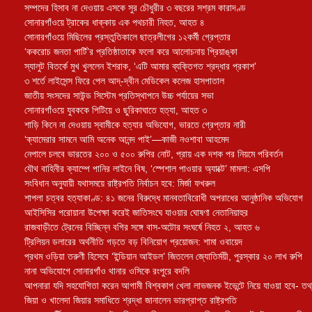
সম্পদের হিসাব না দেওয়ায় এসকে সুর চৌধুরীর ৩ বছরের সশ্রম কারাদণ্ড
সোনারগাঁওয়ে ট্রাকের ধাক্কায় এক পথচারী নিহত, আহত ৪
সোনারগাঁওয়ে মিছিলের প্রস্তুতিকালে ছাত্রলীগের ১২কর্মী গ্রেপ্তার
‘ককরোচ জনতা পার্টি’র প্রতিষ্ঠাতাকে ফলো করে আলোচনায় প্রিয়াঙ্কা
স্যালুট বিতর্কে মুখ খুললেন ইশরাক, ‘এটি আমার ব্যক্তিগত শ্রদ্ধার প্রকাশ’
৩ শর্তে লাইসেন্স ফিরে পেল আদ্-দ্বীন মেডিকেল কলেজ হাসপাতাল
জাতীয় সংসদের সাউন্ড সিস্টেম প্রতিস্থাপনে উচ্চ পর্যায়ের সভা
সোনারগাঁওয়ে যুবককে পিটিয়ে ও ছুরিকাঘাতে হত্যা, আহত ৩
শাড়ি কিনে না দেওয়ায় স্বামীকে হত্যার অভিযোগ, ভারতে গ্রেপ্তার নারী
‘ক্যামেরার সামনে আমি অনেক আনন্দ পাই’—কাজী নওশাবা আহমেদ
নেপালে চলবে ভারতের ২০০ ও ৫০০ রুপির নোট, প্রায় এক দশক পর নিয়মে পরিবর্তন
যৌথ বাহিনীর ক্যাম্পে পানির লাইনে বিষ, ‘স্পেশাল পাওয়ার অ্যাক্টে’ মামলা: এসপি
সংবিধান অনুযায়ী যথাসময়ে রাষ্ট্রপতি নির্বাচন হবে: মির্জা ফখরুল
শাপলা চত্বর হত্যাকাণ্ড: ৪১ জনের বিরুদ্ধে মানবতাবিরোধী অপরাধের আনুষ্ঠানিক অভিযোগ
আইসিসির পরোয়ানা উপেক্ষা করেই জাতিসংঘে যাওয়ার ঘোষণা নেতানিয়াহুর
রাজবাড়ীতে ট্রেনের বিচ্ছিন্ন বগির সঙ্গে বাস-অটোর সংঘর্ষে নিহত ২, আহত ৬
ট্রিলিয়ন ডলারের অর্থনীতি গড়তে বড় বিনিয়োগ প্রয়োজন: শামা ওবায়েদ
প্রথম ওড়িয়া তরুণী হিসেবে ‘ইন্ডিয়ান আইডল’ জিতলেন জ্যোতির্ময়ী, পুরস্কার ২০ লাখ রুপি
নানা অভিযোগে সোনারগাঁও থানার ওসিকে রংপুরে বদলি
আপনারা যদি সহযোগিতা করেন আগামী বিশ্বকাপ খেলা লাভজনক ইভেন্টে নিয়ে যাওয়া হবে- তথ্যম
জিয়া ও খালেদা জিয়ার সমাধিতে শ্রদ্ধা জানালেন ভারপ্রাপ্ত রাষ্ট্রপতি