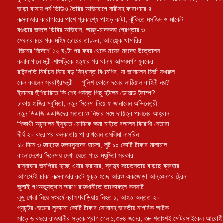
ভাড়া বাসায় পর্ন ভিডিও তৈরির অভিযোগে নারীসহ কারাগারে ৪
কক্সবাজার কারাগারের পাশে প্রকাশ্যে পাহাড় কাটা, ঝুঁকিতে মসজিদ ও মার্কেট
বগুড়ার জঙ্গলে ডিবির অভিযান, অস্ত্র-মাদকসহ গ্রেপ্তার ৩
মেঘনার চরে গরু-মহিষ চোরের তাণ্ডব, আতঙ্কে খামারিরা
‘জিনের নির্দেশে’ ১২ ঘণ্টা পর কবর থেকে মায়ের মরদেহ উত্তোলন
কলাবাগানে স্ত্রী-শাশুড়িকে হত্যার পর থানায় আত্মসমর্পণ যুবকের
রাষ্ট্রপতি নির্বাচন নিয়ে বড় সিদ্ধান্ত বিএনপির, যা জানালেন মির্জা ফখরুল
কেন বললেন স্বরাষ্ট্রমন্ত্রী— পুলিশ কোনো দলের লাঠিয়াল বাহিনী নয়?
ইরানের হুঁশিয়ারিতে কি শেষ পর্যন্ত পিছু হটলেন ডোনাল্ড ট্রাম্প?
ঢাকায় হাজির মধুমিতা, নতুন সিনেমা নিয়ে যা জানালেন অভিনেত্রী
নতুন ডিএজি-এএজিদের সততা ও নিষ্ঠার সঙ্গে দায়িত্ব পালনের আহ্বান
শিক্ষার্থী আন্দোলন ইস্যুতে মোদিকে ক্ষমা চাইতে বললেন বিরোধী নেতারা
দীর্ঘ ২০ বছর পর কলকাতায় পা রাখলেন তসলিমা নাসরিন
১৮ দিনে ৩ জাহাজে জলদস্যুদের হামলা, লুট ১০ কোটি টাকার মালামাল
বাংলাদেশের সিনেমায় দেখা যেতে পারে মধুমিতা সরকার
রান্নাঘরে জনপ্রিয় হচ্ছে এয়ার ফ্রায়ার, স্বাস্থ্য সচেতনতায় বাড়ছে ব্যবহার
আগস্টেই ঢাকা-কক্সবাজার রুটে যুক্ত হচ্ছে আরও একজোড়া আন্তঃনগর ট্রেন
জুলাই গণঅভ্যুত্থান স্মরণে রাজধানীতে তারকাবহুল কনসার্ট
লুডু খেলা নিয়ে সংঘর্ষে ব্রাহ্মণবাড়িয়ায় নিহত ১, আহত অন্তত ২০
প্যান্টের ভেতরে লুকানো কোটি টাকার সোনাসহ ভারতীয় নাগরিক আটক
সাড়ে ৬ বছরে রাজধানীর সড়কে প্রাণ গেল ১,৩৮৪ জনের, ৩৮ শতাংশই মোটরসাইকেল আরোহী