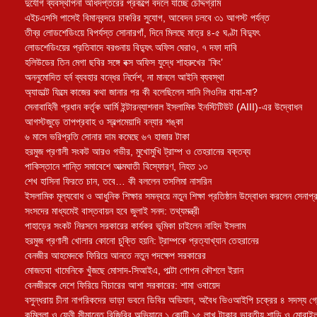
দুর্যোগ ব্যবস্থাপনা অধিদপ্তরের প্রকল্পে বদলে যাচ্ছে চৌদ্দগ্রাম
এইচএসসি পাসেই বিমানবন্দরে চাকরির সুযোগ, আবেদন চলবে ৩১ আগস্ট পর্যন্ত
তীব্র লোডশেডিংয়ে বিপর্যস্ত সোনারগাঁ, দিনে মিলছে মাত্র ৪-৫ ঘণ্টা বিদ্যুৎ
লোডশেডিংয়ের প্রতিবাদে বরগুনায় বিদ্যুৎ অফিস ঘেরাও, ৭ দফা দাবি
হলিউডের তিন মেগা ছবির সঙ্গে বক্স অফিস যুদ্ধে শাহরুখের ‘কিং’
অননুমোদিত হর্ন ব্যবহার বন্ধের নির্দেশ, না মানলে আইনি ব্যবস্থা
অ্যাডাল্ট ফিল্মে কাজের কথা জানার পর কী বলেছিলেন সানি লিওনির বাবা-মা?
সেনাবাহিনী প্রধান কর্তৃক আর্মি ইন্টারন্যাশনাল ইসলামিক ইনস্টিটিউট (AIII)-এর উদ্বোধন
আগস্টজুড়ে তাপপ্রবাহ ও স্বল্পমেয়াদি বন্যার শঙ্কা
৬ মাসে ভরিপ্রতি সোনার দাম কমেছে ৬৭ হাজার টাকা
হরমুজ প্রণালী সংকট আরও গভীর, মুখোমুখি ট্রাম্প ও তেহরানের বক্তব্য
পাকিস্তানে শান্তি সমাবেশে আত্মঘাতী বিস্ফোরণ, নিহত ১৩
শেখ হাসিনা ফিরতে চান, তবে… কী বললেন তসলিমা নাসরিন
ইসলামিক মূল্যবোধ ও আধুনিক শিক্ষার সমন্বয়ে নতুন শিক্ষা প্রতিষ্ঠান উদ্বোধন করলেন সেনাপ্
সংসদের মাধ্যমেই বাস্তবায়ন হবে জুলাই সনদ: তথ্যমন্ত্রী
পাহাড়ের সংকট নিরসনে সরকারের কার্যকর ভূমিকা চাইলেন নাহিদ ইসলাম
হরমুজ প্রণালী খোলার কোনো চুক্তি হয়নি: ট্রাম্পকে প্রত্যাখ্যান তেহরানের
বেনজীর আহমেদকে ফিরিয়ে আনতে নতুন পদক্ষেপ সরকারের
মোজতবা খামেনিকে খুঁজছে মোসাদ-সিআইএ, পাল্টা গোপন কৌশলে ইরান
বেনজীরকে দেশে ফিরিয়ে বিচারের আশা সরকারের: শামা ওবায়েদ
বসুন্ধরায় চীনা নাগরিকদের ভাড়া ভবনে ডিবির অভিযান, অবৈধ ভিওআইপি চক্রের ৪ সদস্য গ্র
কুমিল্লা ও ফেনী সীমান্তে বিজিবির অভিযানে ১ কোটি ১৫ লাখ টাকার ভারতীয় শাড়ি ও মোবাইল 