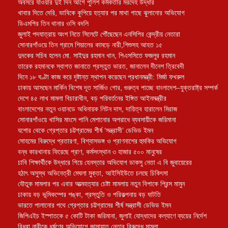
অবসরে যাওয়ার দুই দিন আগে পুলিশ কর্মকর্তার মরদেহ উদ্ধার
খাবার দিতে দেরি, ভাবিকে কুপিয়ে হত্যার পর মাথা গাছে ঝুলানোর অভিযোগ
ডিএমপির তিন থানার ওসি বদলি
জুলাই পদযাত্রায় অংশ নিতে সিলেটে পৌঁছেছেন এনসিপির কেন্দ্রীয় নেতারা
সোনারগাঁওয়ে তিন গ্রামে শিয়ালের কামড়ে নারী,শিশুসহ আহত ১৫
দুদকের সচিব হলেন মো. সাইদুর রহমান খান, পিএসসিতে ফজলুর রহমান
তারেক রহমানকে স্বাগত জানাতে প্রস্তুত ভারত, জানালেন দীনেশ ত্রিবেদী
দিনে ১৮ ঘণ্টা কাজ করে দৃষ্টান্ত স্থাপন করেছেন প্রধানমন্ত্রী: মির্জা ফখরুল
ঢাকায় আসছেন মার্কিন বিশেষ দূত সার্জিও গোর, গুরুত্ব পাচ্ছে বাংলাদেশ–যুক্তরাষ্ট্র সম্পর্ক
দেশে ৪৫ লাখ মামলা বিচারাধীন, বড় পরিবর্তনের ইঙ্গিত আইনমন্ত্রীর
বাংলাদেশের নতুন ওয়ানডে অধিনায়ক লিটন দাস, দায়িত্ব হারালেন মিরাজ
সোনারগাঁওয়ে খাসির মাংসে পানি মেশানোর অপরাধে ব্যবসায়ীকে জরিমানা
যশোর থেকে গ্রেপ্তার চট্টগ্রামের শীর্ষ ‘সন্ত্রাসী’ ডেভিড ইমন
সোহমের বিরুদ্ধে প্রতারণা, বিশ্বাসভঙ্গ ও প্রাণনাশের হুমকির অভিযোগ
বন্ধ কারখানায় ফিরেছে প্রাণ, কর্মসংস্থান ৩ হাজার ৫০০ মানুষের
ঢাবি শিক্ষার্থীকে উদ্ধারে গিয়ে হেনস্তার অভিযোগ ডাকসু নেতা এ বি জুবায়েরের
হঠাৎ অসুস্থ অভিনেত্রী মেঘলা মুক্তা, আইসিইউতে চলছে চিকিৎসা
যৌতুক মামলার পর এবার আত্মহত্যার চেষ্টা মামলায় নতুন বিপাকে প্রিন্স মামুন
ঢাকায় বড় ভূমিকম্পের শঙ্কা, প্রস্তুতি ও পরিকল্পনায় বড় ঘাটতি
ভারতে পালানোর পথে গ্রেপ্তার চট্টগ্রামের শীর্ষ সন্ত্রাসী ডেভিড ইমন
জিপিএইচ ইস্পাতকে ৫ কোটি টাকা জরিমানা, জুলাই যোদ্ধাদের কল্যাণে ব্যয়ের নির্দেশ
বিধবা নারীকে ধর্ষণের অভিযোগে জামায়াত নেতার বিরুদ্ধে মামলা