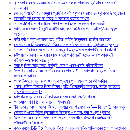
কুমিল্লায় র‍্যাব-১১ এর অভিযানে ১০০ কেজি গাঁজাসহ দুই মাদক ব্যবসায়ী
গ্রেফতার
সোনারগাঁয়ে দুই চেয়ারম্যান প্রার্থীর একই স্থানে সভাকে কেন্দ্র করে উত্তেজনা
আদমজী ইপিজেডে কাপড়ের গোডাউনে ভয়াবহ আগুন
২১ ক্যাটাগরিতে প্রাথমিক শিক্ষা পদক বিতরণ করলেন প্রধানমন্ত্রী
অভিষেকের আগেই সেন্ট স্যাটিন ছাড়লেন লেক্সি লেভিন, নেট দুনিয়ায় তুমুল
আলোচনা
ভারী বর্ষণে বন্যা-জলাবদ্ধতা: পরিকল্পনাহীন উন্নয়নই দুর্ভোগ বাড়াচ্ছে
সোনারগাঁয়ে ডিজিএফআই পরিচয়ে ৫ লাখ টাকা চাঁদা দাবি, দুইজন গ্রেপ্তার
৩ দফা দাবি নিয়ে সংসদ ভবন অভিমুখে এইচএসসি পরীক্ষার্থীদের পদযাত্রা
চট্টগ্রামের বন্যা শুরু হবার সাথে সাথে প্রতিমন্ত্রী হজ্বে আর প্রধানমন্ত্রী
বরিশালে–হাসনাত আব্দুল্লাহ
‘মার্চ টু শিক্ষা মন্ত্রণালয়’ কর্মসূচি ঘোষণা এইচএসসি পরীক্ষার্থীদের
‘লক্ষণ ভালো নয়, এদের খুঁটির জোর কোথায়?’— চট্টগ্রামের হামলা নিয়ে
জামায়াত আমির
পদার্থবিজ্ঞানের ভুল ৬ ও ৭ নম্বর প্রশ্নে পূর্ণ নম্বর পাবে পরীক্ষার্থীরা
পড়ার টেবিলে ফিরতে শিক্ষার্থীদের প্রতি শিক্ষামন্ত্রীর আহ্বান, ক্ষতিগ্রস্তদের
পুনঃপরীক্ষার আশ্বাস
চট্টগ্রাম ছাড়া সব বোর্ডে যথাসময়ে চলবে এইচএসসি পরীক্ষা
পদত্যাগ দাবি নিয়ে যা বললেন শিক্ষামন্ত্রী
‘বিচারকের আসন থেকে বিদায়, ন্যায়ের আদর্শ থেকে নয়’— বিচারপতি আশফাকুল
সোনারগাঁওয়ের লিটল ম্যাগাজিন কিনতু’র এক যুগ, বর্ষা সংখ্যা প্রকাশ
‘এক দফা এক দাবি, মিলনের পদত্যাগ’ স্লোগানে উত্তরায় এইচএসসি
পরীক্ষার্থীদের বিক্ষোভ
কংগ্রেসকে চিঠি দিয়ে ইরানের বিরুদ্ধে নতুন সামরিক অভিযানের ঘোষণা ট্রাম্পের