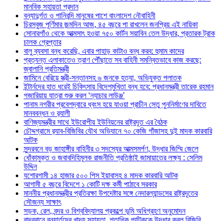
মানবিক সহায়তা প্রদান
বন্যাদুর্গত ও পানিবন্দি মানুষের পাশে বাংলাদেশ নৌবাহিনী
চিরসবুজ পূর্ণিমার জন্মদিন আজ, ৪৫ বছরে পা রাখলেন জনপ্রিয় এই নায়িকা
সোনারগাঁও থেকে আত্মসাৎ হওয়া ৭৫০ কার্টন সয়াবিন তেল উদ্ধার, প্রতারক ট্রাক
চালক গ্রেপ্তার
বালু ব্যবসা বন্ধ করেছি, এবার পাহাড় কাটাও বন্ধ করব: হুমাম কাদের
প্রত্যন্ত এলাকাতেও ত্রাণ পৌঁছাতে সব বাহিনী সমন্বিতভাবে কাজ করছে:
জ্বালানি প্রতিমন্ত্রী
জামিনে বেরিয়ে স্ত্রী-সন্তানসহ ৬ জনকে হত্যা, অভিযুক্ত পলাতক
ইন্টার্নদের হাত ধরেই চিকিৎসায় বিদেশমুখিতা বন্ধ হবে: প্রধানমন্ত্রী তারেক রহমান
গজারিয়ায় যাত্রা শুরু করল ‘ন্যাচার লাউঞ্জ’
পানাম নগরীর প্রবেশদ্বারে ধ্বংস হয়ে যাওয়া প্রাচীন সেতু পুননির্মাণের দাবিতে
মানববন্ধন ও র‌্যালী
বাণিজ্যমন্ত্রীর সাথে ইউরোপীয় ইউনিয়নের রাষ্ট্রদূত এর বৈঠক
চৌদ্দগ্রামে র‌্যাব-বিজিবির যৌথ অভিযানে ৭০ কেজি গাঁজাসহ দুই মাদক কারবারি
আটক
সুন্দরবনে বড় জাহাঙ্গীর বাহিনীর ৩ সদস্যের আত্মসমর্পণ, উদ্ধার জিম্মি জেলে
ধোঁকামুক্ত ও জবাবদিহিমূলক রাজনীতি প্রতিষ্ঠাই জামায়াতের লক্ষ্য : সেলিম
উদ্দিন
যশোরগামী ১৪ হাজার ৫০০ পিস ইয়াবাসহ ৪ মাদক কারবারি আটক
আগামী ৫ বছরে বিদেশে ১ কোটি দক্ষ কর্মী পাঠাবে সরকার
মাননীয় প্রধানমন্ত্রীর প্রতিরক্ষা উপদেষ্টার সঙ্গে নেদারল্যান্ডসের রাষ্ট্রদূতের
সৌজন্য সাক্ষাৎ
সড়ক, রেল, বন্দর ও বিশ্ববিদ্যালয় প্রকল্পে ভূমি অধিগ্রহণ অনুমোদন
বান্দরবানে বন্যার্তদের খাদ্য সহায়তা, শতাধিক পর্যটককে উদ্ধার করল বিজিবি