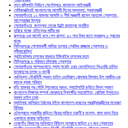
নতুন রাষ্ট্রপতি নির্বাচন সেপ্টেম্বরে, জানালেন আইনমন্ত্রী
সেমিকন্ডাক্টরেই বাংলাদেশের আগামী দিনের সম্ভাবনা: প্রধানমন্ত্রী
সোনারগাঁওয়ে ১২ মামলার আসামি ও শীর্ষ সন্ত্রাসী রাসেল আহমেদ গ্রেপ্তার ,
আগ্নেয়াস্ত্র উদ্ধার
সোনারগাঁওয়ে জগন্নাথ দেবের উল্টো রথযাত্রা অনুষ্ঠিত
হারিয়ে যাচ্ছে ঐতিহ্যের মাটির ঘর
রুপগঞ্জে এক মাসেই ধসে গেল রাস্তা, ৫০ লাখ টাকা জলে অবরুদ্ধ ৫ গ্রামের
মানুষ
সিদ্ধিরগঞ্জে পোশাককর্মী সাদিয়া হত্যায় প্রেমিক রাজ্জাক গ্রেপ্তার ও
স্বীকারোক্তি
প্রাইভেটকার চালকের মারধরে ইজিবাইক চালকের মৃত্যু
সিদ্ধিরগঞ্জে ৪ পরিবহন চাঁদাবাজ গ্রেপ্তার
সোনারগাঁওয়ে পাম্পগুলোতে গ্যাস সংকট, চরম ভোগান্তিতে সিএনজি চালিত
যানবাহনের চালক ও যাত্রী
নবনিযুক্ত নৌবাহিনী প্রধান ভাইস এডমিরাল খোন্দকার মিসবাহ উল আজীম-এর
র‍্যাংক ব্যাজ পরিধান
হুতি হামলার পর সৌদি ট্যাংকারে আগুন, স্যাটেলাইট ছবিতে মিলল প্রমাণ
বাংলাদেশ-সিঙ্গাপুর সম্পর্ক জোরদারে দ্বিপক্ষীয় সহযোগিতা, রোহিঙ্গা ইস্যুতেও
সমর্থন চাইল ঢাকা
ম্যানিলায় আসিয়ান বৈঠকের ফাঁকে বাংলাদেশ-ভারতের পররাষ্ট্রমন্ত্রীদের শুভেচ্ছা
বিনিময়
চৌদ্দগ্রামে প্রবাসীর বাড়িতে বিয়ের দাবিতে তরুণী’র অনশন, বাসা ভাড়া নিয়ে
একসাথে থাকার অভিযোগ
তেজগাঁও বিভাগের অভিযানে বিভিন্ন অপরাধে জড়িত ৫৭ জন গ্রেফতার