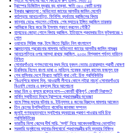
ন্যাটো সম্মেলনের আগে কিয়েভে রুশ হামলা, নিহত ১১
ট্রাম্পের ডিজিটাল মুদ্রায় বড় ধাক্কা, ক্ষতি ৩৮০ কোটি ডলার
ইকরার আত্মহত্যা : অভিনেতা জাহের আলভীর জামিন মেলেনি
কাঠগড়ায় আনচেলত্তি, ফিনিশিং ব্যর্থতায় ব্রাজিলের বিদায়
কান্নায় ভেঙে পড়লেন নেইমার, শেষ ম্যাচের ইঙ্গিত ব্রাজিল তারকার
আমিরকে বিয়ে করে কি ইসলাম গ্রহণ করলেন গৌরী?
হালান্ডের জোড়া গোলে বিদায় ব্রাজিল, ইতিহাসে প্রথমবার তিন ফুটবলারের ৭
গোল
ওয়ানডে সিরিজ শুরু, টসে জিতে ফিল্ডিং নিল বাংলাদেশ
আত্মহত্যায় প্ররোচনার মামলায় অভিনেতা জাহের আলভীর জামিন নামঞ্জুর
আনচেলত্তির ওপর আস্থা রাখছে ব্রাজিল, ২০৩০ বিশ্বকাপ পর্যন্ত দায়িত্ব
নিশ্চিত
সোনারগাঁওয়ে গণসংযোগের মধ্য দিয়ে যুবদল নেতার চেয়ারম্যান প্রার্থী ঘোষণা
চিরবিদায় নিলেন বাংলা ভাষা ও সাহিত্য গবেষক আবুল কাসেম ফজলুল হক
শেখ হাসিনার দেশে ফিরতে আইনি বাধা নেই: চিফ প্রসিকিউটর
‘বিএনপিরে মামলা দিমু, আওয়ামী লীগরে কোলে লইয়া নাচমু’-সোনারগাঁওয়ে
বিএনপি নেতার এ বক্তব্য ঘিরে আলোচনা
ভাঙা ডিম ও কুসুমে রক্তের দাগ—কোনটি ঝুঁকিপূর্ণ, কোনটি নিরাপদ?
মার্কিন স্বাধীনতা দিবসে ট্রাম্পকে প্রধানমন্ত্রীর শুভেচ্ছা
হামে শিশুর মৃত্যুর ঘটনায় ড. ইউনূসসহ ৪ জনের বিরুদ্ধে মামলার আবেদন
তিন ছেলের উপস্থিতিতে খামেনির জানাজা সম্পন্ন
জুলাই গণঅভ্যুত্থানে স্নাইপার ব্যবহারের প্রমাণ পাওয়ার দাবি চিফ
প্রসিকিউটরের
ভারতীয় ভিসা কেন্দ্রে দীর্ঘ সারি, ‘স্লট’ নিয়ে আবেদনকারীদের ভোগান্তি
সরকারি অনুষ্ঠানের ব্যানার-বিলবোর্ডে প্রধানমন্ত্রীর ছবি ব্যবহার নিষিদ্ধ