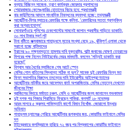
বন্যায় বিচ্ছিন্ন সাজেক, ত্রাণ কার্যক্রম জোরদার প্রশাসনের
শেয়ারবাজার কেলেঙ্কারির হোতাদের বিচার হবে: প্রধানমন্ত্রী
বার কাউন্সিলের আদলে সাংবাদিক নিবন্ধনের ব্যবস্থা হচ্ছে: তথ্যমন্ত্রী
আর্জেন্টিনা-মিশর ম্যাচের রেফারির পক্ষে কলিনা, ‘রেফারিদের সততা প্রশ্নবিদ্ধ
করা অগ্রহণযোগ্য’
সোনারগাঁওয়ে পুলিশের চেকপোস্টের সামনেই জাপান প্রবাসীর গাড়িতে ডাকাতি,
৩০ লাখ টাকার স্বর্ণ লুট
টানা বৃষ্টিতে কক্সবাজারে পাহাড়ধসে মৃতের সংখ্যা বেড়ে ১৯, ঝুঁকিপূর্ণ এলাকা থেকে
সরানো হচ্ছে বাসিন্দাদের
ইরানের ৯০ লক্ষ্যবস্তুতে হামলার দাবি যুক্তরাষ্ট্র, পাল্টা জবাবের ঘোষণা তেহরানের
মিশরের পক্ষ নিলেন নিউইয়র্কের মেয়র মামদানী, বললেন ‘সত্যিই ডাকাতি করা
হয়েছে!’
বিশ্বাস আর ধৈর্যের ম্যাজিকে শেষ আটে স্পেন
মেসির গোল বাতিলের সিদ্ধান্ত সঠিক না ভুল? সাবেক দুই রেফারির ভিন্ন মত
ফিফা সভাপতির বিরুদ্ধে তদন্তের দাবি ইউরোপীয় আইনপ্রণেতাদের
আর্জেন্টিনার নাটকীয় জয়ে আবেগঘন বার্তা অপরাজিতার, মেসির নেতৃত্বে দেখলেন
জীবনের শিক্ষা
ব্রাজিলের বিদায়ে মর্মাহত চঞ্চল, মেসি ও আর্জেন্টিনার জন্য জানালেন শুভকামনা
দুই দশক পর গিজার পিরামিডে ফিরছেন শাকিরা, কনসার্ট ২৮ নভেম্বর
আরব সাগরে ৫ ক্রুসহ পাকিস্তানি কার্গো বিমান নিখোঁজ, জোরালো উদ্ধার
অভিযান
পাহাড়সম চ্যালেঞ্জ পেরিয়ে আর্জেন্টিনার রূপকথার জয়, কোয়ার্টার ফাইনালে মেসির
দল
টাইব্রেকারে কলম্বিয়াকে হারিয়ে ৭২ বছর পর বিশ্বকাপের কোয়ার্টার ফাইনালে
সুইজারল্যান্ড