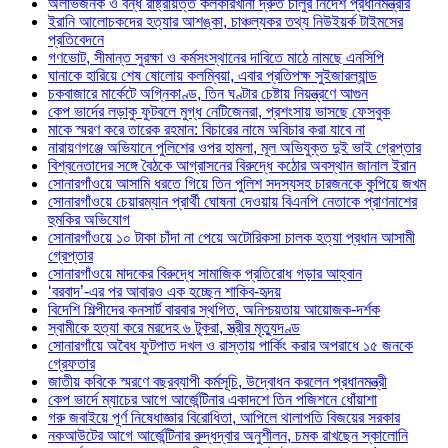
অলাভজনক ও বন্ধ রাষ্ট্রায়ত্ত কলকারখানা দ্রুত চালুর নির্দেশ প্রধানমন্ত্রীর
ইরানি আলোচকদের হত্যার আশঙ্কা, চাঞ্চল্যকর তথ্য নিউইয়র্ক টাইমসের
প্রতিবেদনে
গণভোট, সীমান্ত সুরক্ষা ও কর্মসংস্থানের দাবিতে মাঠে নামছে এনসিপি
ঘানাকে হারিয়ে শেষ ষোলোয় কলম্বিয়া, এবার প্রতিপক্ষ সুইজারল্যান্ড
চকবাজারে মার্কেটে অগ্নিকাণ্ড, তিন ঘণ্টার চেষ্টায় নিয়ন্ত্রণে আগুন
কেপ ভার্দের লড়াকু ফুটবলে মুগ্ধ নেটিজেনরা, প্রশংসায় ভাসছে ফেসবুক
মাকে স্মরণ করে তারেক রহমান: বিচারের নামে অবিচার করা যাবে না
নারায়ণগঞ্জে অভিযানে পুলিশের ওপর হামলা, মূল অভিযুক্ত দুই ভাই গ্রেপ্তার
বিশ্বনেতাদের সঙ্গে বৈঠকে আগ্রাসনের বিরুদ্ধে কঠোর অবস্থান জানাল ইরান
সোনারগাঁওয়ে আসামি ধরতে গিয়ে তিন পুলিশ সদস্যসহ চারজনকে কুপিয়ে জখম
সোনারগাঁওয়ে চেয়ারম্যান প্রার্থী ঘোষনা দেওয়ায় বিএনপি নেতাকে প্রাণনাশের
হুমকির অভিযোগ
সোনারগাঁওয়ে ১০ টাকা চাঁদা না পেয়ে অটোরিকসা চালক হত্যা প্রধান আসামী
গ্রেপ্তার
সোনারগাঁওয়ে মাদকের বিরুদ্ধে সামাজিক প্রতিরোধ গড়ার আহ্বান
‘বরবাদ’-এর পর আবারও এক হচ্ছেন শাকিব-হৃদয়
বিদেশি শিল্পীদের কনসার্ট বারবার স্থগিত, অনিশ্চয়তায় আয়োজক-দর্শক
স্বামীকে হত্যা করে মরদেহ ৬ টুকরা, স্ত্রীর মৃত্যুদণ্ড
সোনারগাঁয়ে অবৈধ ফুটপাত দখল ও রাস্তায় পার্কিং করার অপরাধে ১৫ জনকে
গ্রেফতার
জাতীয় কবিকে স্মরণে বছরব্যাপী কর্মসূচি, উদ্বোধন করলেন প্রধানমন্ত্রী
কেপ ভার্দে ম্যাচের আগে আর্জেন্টিনার একাদশে তিন পজিশনে ধোঁয়াশা
গরু জবাইয়ে পূর্ণ নিষেধাজ্ঞার বিরোধিতা, আপিলে থালাপতি বিজয়ের সরকার
নকআউটের আগে আর্জেন্টিনার রুদ্ধদ্বার অনুশীলন, চমক রাখছেন স্কালোনি