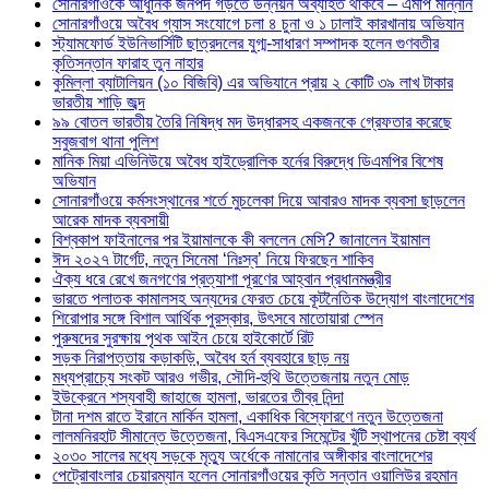
সোনারগাঁওকে আধুনিক জনপদ গড়তে উন্নয়ন অব্যাহত থাকবে – এমপি মান্নান
সোনারগাঁওয়ে অবৈধ গ্যাস সংযোগে চলা ৪ চুনা ও ১ ঢালাই কারখানায় অভিযান
স্ট্যামফোর্ড ইউনিভার্সিটি ছাত্রদলের যুগ্ম-সাধারণ সম্পাদক হলেন গুণবতীর
কৃতিসন্তান ফারাহ তুন নাহার
কুমিল্লা ব্যাটালিয়ন (১০ বিজিবি) এর অভিযানে প্রায় ২ কোটি ৩৯ লাখ টাকার
ভারতীয় শাড়ি জব্দ
৯৯ বোতল ভারতীয় তৈরি নিষিদ্ধ মদ উদ্ধারসহ একজনকে গ্রেফতার করেছে
সবুজবাগ থানা পুলিশ
মানিক মিয়া এভিনিউয়ে অবৈধ হাইড্রোলিক হর্নের বিরুদ্ধে ডিএমপির বিশেষ
অভিযান
সোনারগাঁওয়ে কর্মসংস্থানের শর্তে মুচলেকা দিয়ে আবারও মাদক ব্যবসা ছাড়লেন
আরেক মাদক ব্যবসায়ী
বিশ্বকাপ ফাইনালের পর ইয়ামালকে কী বললেন মেসি? জানালেন ইয়ামাল
ঈদ ২০২৭ টার্গেট, নতুন সিনেমা ‘নিঃস্ব’ নিয়ে ফিরছেন শাকিব
ঐক্য ধরে রেখে জনগণের প্রত্যাশা পূরণের আহ্বান প্রধানমন্ত্রীর
ভারতে পলাতক কামালসহ অন্যদের ফেরত চেয়ে কূটনৈতিক উদ্যোগ বাংলাদেশের
শিরোপার সঙ্গে বিশাল আর্থিক পুরস্কার, উৎসবে মাতোয়ারা স্পেন
পুরুষদের সুরক্ষায় পৃথক আইন চেয়ে হাইকোর্টে রিট
সড়ক নিরাপত্তায় কড়াকড়ি, অবৈধ হর্ন ব্যবহারে ছাড় নয়
মধ্যপ্রাচ্যে সংকট আরও গভীর, সৌদি-হুথি উত্তেজনায় নতুন মোড়
ইউক্রেনে শস্যবাহী জাহাজে হামলা, ভারতের তীব্র নিন্দা
টানা দশম রাতে ইরানে মার্কিন হামলা, একাধিক বিস্ফোরণে নতুন উত্তেজনা
লালমনিরহাট সীমান্তে উত্তেজনা, বিএসএফের সিমেন্টের খুঁটি স্থাপনের চেষ্টা ব্যর্থ
২০৩০ সালের মধ্যে সড়কে মৃত্যু অর্ধেকে নামানোর অঙ্গীকার বাংলাদেশের
পেট্রোবাংলার চেয়ারম্যান হলেন সোনারগাঁওয়ের কৃতি সন্তান ওয়ালিউর রহমান