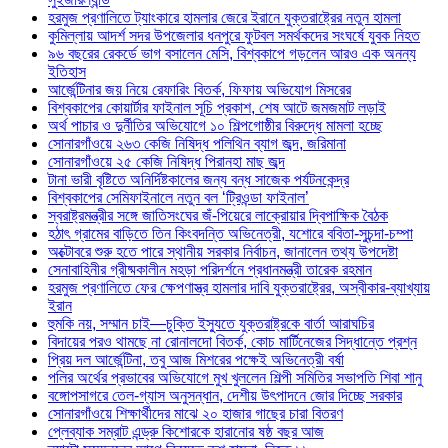
হরমুজ প্রণালিতে ট্যাংকারে হামলার জেরে ইরানে যুক্তরাষ্ট্রের নতুন হামলা
কুমিল্লায় আদর্শ সদর উপজেলার ধনপুরে ফুটবল সমর্থকদের সংঘর্ষে যুবক নিহত
৯৬ বছরের রেকর্ডে ভাগ বসালেন মেসি, বিশ্বকাপে গড়লেন আরও এক অনন্য
ইতিহাস
আর্জেন্টিনার জয় নিয়ে রেফারিং বিতর্ক, ফিফায় অভিযোগ মিসরের
বিশ্বকাপের কোয়ার্টার ফাইনাল সূচি প্রকাশ, শেষ আটে জমজমাট লড়াই
অর্থ পাচার ও দুর্নীতির অভিযোগে ১০ শিল্পগোষ্ঠীর বিরুদ্ধে মামলা হচ্ছে
সোনারগাঁওয়ে ২৬৩ কেজি নিষিদ্ধ পলিথিন ব্যাগ জব্দ, জরিমানা
সোনারগাঁওয়ে ২৫ কেজি নিষিদ্ধ পিরানহা মাছ জব্দ
টানা ভারী বৃষ্টিতে অনির্দিষ্টকালের জন্য বন্ধ সাজেক পর্যটনকেন্দ্র
বিশ্বকাপের সেমিফাইনালে নতুন বল ‘ট্রিওন্ডা ফাইনাল’
স্বরাষ্ট্রমন্ত্রীর সঙ্গে জাতিসংঘের জঁ-পিয়েরে লাক্রোয়ার দ্বিপাক্ষিক বৈঠক
হঠাৎ গ্রামের বাড়িতে তিন কিংবদন্তি অভিনেত্রী, যশোরে ববিতা-সুচন্দা-চম্পা
অক্টোবরে শুরু হতে পারে স্থানীয় সরকার নির্বাচন, জানালেন তথ্য উপদেষ্টা
সেনাবাহিনীর গ্রীষ্মকালীন মহড়া পরিদর্শনে প্রধানমন্ত্রী তারেক রহমান
হরমুজ প্রণালিতে ফের ক্ষেপণাস্ত্র হামলার দাবি যুক্তরাষ্ট্রের, অস্বীকার-ব্যাখ্যায়
ইরান
হুমকি নয়, সম্মান চাই—চুক্তি ইস্যুতে যুক্তরাষ্ট্রকে বার্তা আরাঘচির
বিদায়ের পরও থামছে না রোনালদো বিতর্ক, কোচ মার্টিনেজের সিদ্ধান্তে প্রশ্ন
প্রিয় দল আর্জেন্টিনা, তবু আজ মিশরের পক্ষেই অভিনেত্রী বর্ষা
পলির অর্থের প্রভাবের অভিযোগে মুখ খুললেন শিল্পী সমিতির সভাপতি শিবা শানু
বঙ্গোপসাগরে তেল-গ্যাস অনুসন্ধান, দেশীয় উৎপাদনে জোর দিচ্ছে সরকার
সোনারগাঁওয়ে শিক্ষার্থীদের মাঝে ২০ হাজার গাছের চারা বিতরণ
প্লেব্যাক সম্রাট এন্ড্রু কিশোরকে হারানোর ষষ্ঠ বছর আজ