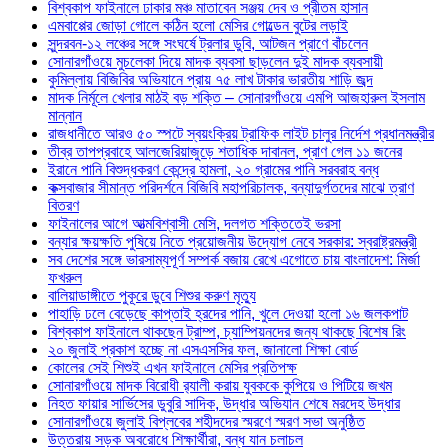
বিশ্বকাপ ফাইনালে ঢাকার মঞ্চ মাতাবেন সঞ্জয় দেব ও প্রীতম হাসান
এমবাপ্পের জোড়া গোলে কঠিন হলো মেসির গোল্ডেন বুটের লড়াই
সুন্দরবন-১২ লঞ্চের সঙ্গে সংঘর্ষে ট্রলার ডুবি, আটজন প্রাণে বাঁচলেন
সোনারগাঁওয়ে মুচলেকা দিয়ে মাদক ব্যবসা ছাড়লেন দুই মাদক ব্যবসায়ী
কুমিল্লায় বিজিবির অভিযানে প্রায় ৭৫ লাখ টাকার ভারতীয় শাড়ি জব্দ
মাদক নির্মূলে খেলার মাঠই বড় শক্তি – সোনারগাঁওয়ে এমপি আজহারুল ইসলাম
মান্নান
রাজধানীতে আরও ৫০ স্পটে স্বয়ংক্রিয় ট্রাফিক লাইট চালুর নির্দেশ প্রধানমন্ত্রীর
তীব্র তাপপ্রবাহে আলজেরিয়াজুড়ে শতাধিক দাবানল, প্রাণ গেল ১১ জনের
ইরানে পানি বিশুদ্ধকরণ কেন্দ্রে হামলা, ২০ গ্রামের পানি সরবরাহ বন্ধ
কক্সবাজার সীমান্ত পরিদর্শনে বিজিবি মহাপরিচালক, বন্যাদুর্গতদের মাঝে ত্রাণ
বিতরণ
ফাইনালের আগে আত্মবিশ্বাসী মেসি, দলগত শক্তিতেই ভরসা
বন্যার ক্ষয়ক্ষতি পুষিয়ে নিতে প্রয়োজনীয় উদ্যোগ নেবে সরকার: স্বরাষ্ট্রমন্ত্রী
সব দেশের সঙ্গে ভারসাম্যপূর্ণ সম্পর্ক বজায় রেখে এগোতে চায় বাংলাদেশ: মির্জা
ফখরুল
বালিয়াডাঙ্গীতে পুকূরে ডুবে শিশুর করুণ মৃত্যু
পাহাড়ি ঢলে বেড়েছে কাপ্তাই হ্রদের পানি, খুলে দেওয়া হলো ১৬ জলকপাট
বিশ্বকাপ ফাইনালে থাকছেন ট্রাম্প, চ্যাম্পিয়নদের জন্য থাকছে বিশেষ রিং
২০ জুলাই প্রকাশ হচ্ছে না এসএসসির ফল, জানালো শিক্ষা বোর্ড
কোলের সেই শিশুই এখন ফাইনালে মেসির প্রতিপক্ষ
সোনারগাঁওয়ে মাদক বিরোধী র‌্যালী করায় যুবককে কুপিয়ে ও পিটিয়ে জখম
নিহত ফায়ার সার্ভিসের ডুবুরি সাদিক, উদ্ধার অভিযান শেষে মরদেহ উদ্ধার
সোনারগাঁওয়ে জুলাই বিপ্লবের শহীদদের স্মরণে স্মরণ সভা অনুষ্ঠিত
উত্তরায় সড়ক অবরোধে শিক্ষার্থীরা, বন্ধ যান চলাচল