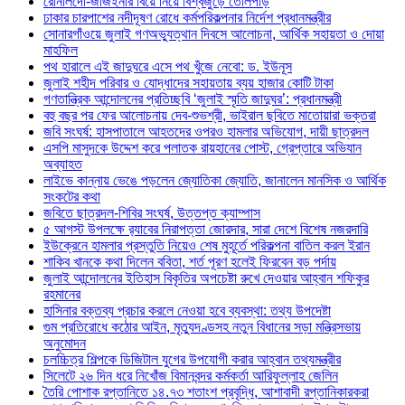
রোনালদো-জর্জিইনার বিয়ে নিয়ে বিশ্বজুড়ে তোলপাড়
ঢাকার চারপাশের নদীদূষণ রোধে কর্মপরিকল্পনার নির্দেশ প্রধানমন্ত্রীর
সোনারগাঁওয়ে জুলাই গণঅভ্যুত্থান দিবসে আলোচনা, আর্থিক সহায়তা ও দোয়া
মাহফিল
পথ হারালে এই জাদুঘরে এসে পথ খুঁজে নেবো: ড. ইউনূস
জুলাই শহীদ পরিবার ও যোদ্ধাদের সহায়তায় ব্যয় হাজার কোটি টাকা
গণতান্ত্রিক আন্দোলনের প্রতিচ্ছবি ‘জুলাই স্মৃতি জাদুঘর’: প্রধানমন্ত্রী
বহু বছর পর ফের আলোচনায় দেব-শুভশ্রী, ভাইরাল ছবিতে মাতোয়ারা ভক্তরা
জবি সংঘর্ষ: হাসপাতালে আহতদের ওপরও হামলার অভিযোগ, দায়ী ছাত্রদল
এসপি মাসুদকে উদ্দেশ করে পলাতক রায়হানের পোস্ট, গ্রেপ্তারে অভিযান
অব্যাহত
লাইভে কান্নায় ভেঙে পড়লেন জ্যোতিকা জ্যোতি, জানালেন মানসিক ও আর্থিক
সংকটের কথা
জবিতে ছাত্রদল-শিবির সংঘর্ষ, উত্তপ্ত ক্যাম্পাস
৫ আগস্ট উপলক্ষে র‌্যাবের নিরাপত্তা জোরদার, সারা দেশে বিশেষ নজরদারি
ইউক্রেনে হামলার প্রস্তুতি নিয়েও শেষ মুহূর্তে পরিকল্পনা বাতিল করল ইরান
শাকিব খানকে কথা দিলেন ববিতা, শর্ত পূরণ হলেই ফিরবেন বড় পর্দায়
জুলাই আন্দোলনের ইতিহাস বিকৃতির অপচেষ্টা রুখে দেওয়ার আহ্বান শফিকুর
রহমানের
হাসিনার বক্তব্য প্রচার করলে নেওয়া হবে ব্যবস্থা: তথ্য উপদেষ্টা
গুম প্রতিরোধে কঠোর আইন, মৃত্যুদণ্ডসহ নতুন বিধানের সড়া মন্ত্রিসভায়
অনুমোদন
চলচ্চিত্র শিল্পকে ডিজিটাল যুগের উপযোগী করার আহ্বান তথ্যমন্ত্রীর
সিলেটে ২৬ দিন ধরে নিখোঁজ বিমানবন্দর কর্মকর্তা আরিফুল্লাহ জেলিন
তৈরি পোশাক রপ্তানিতে ১৪.৭৩ শতাংশ প্রবৃদ্ধি, আশাবাদী রপ্তানিকারকরা