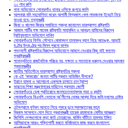
২০ লাখ রুপি
নানা অভিযোগে সোনারগাঁও থানার ওসিকে রংপুরে বদলি
আপনারা যদি সহযোগিতা করেন আগামী বিশ্বকাপ খেলা লাভজনক ইভেন্টে নিয়ে
যাওয়া হবে- তথ্যমন্ত্রী
জিয়া ও খালেদা জিয়ার সমাধিতে শ্রদ্ধা জানালেন ভারপ্রাপ্ত রাষ্ট্রপতি
আজাদ পার্টির পক্ষ সাবেক রাষ্ট্রপতি সাহাবুদ্দিন ও আবদুল হামিদের বিরুদ্ধে
ট্রাইব্যুনালে অভিযোগ দাখিল
সোনারগাঁওয়ে ফিলিং স্টেশনে বোমাসদৃশ তালাবদ্ধ ব্যাগ নিয়ে আতঙ্ক, আড়াই
ঘণ্টার উৎকণ্ঠার পর মিলল পুরনো কাপড়
পদত্যাগী রাষ্ট্রপতির বিরুদ্ধে অভিযোগে আমলে নেওয়ার কিছু নাই বললেন
স্বরাষ্ট্রমন্ত্রী
পদোন্নতিতে রাজনৈতিক পরিচয় নয়, দক্ষতা ও সততাকে গুরুত্ব দেওয়ার আহ্বান
প্রধানমন্ত্রীর
জাতীয় স্মৃতিসৌধে ভারপ্রাপ্ত রাষ্ট্রপতির শ্রদ্ধা
কে এই ‘কাকরোচ’ জনতা পার্টির প্রধান অভিজিৎ দীপকে?
ইরানে হামলা ও আলোচনা একসঙ্গে চালাতে চান ট্রাম্প
ভারতের শিক্ষা মন্ত্রণালয়ের দায়িত্বে প্রলহাদ জোশী
সোনারগাঁওয়ে ডেঙ্গু প্রতিরোধে জনসচেতনতামূলক সভা ও র‍্যালি
সোনারগাঁওয়ে বিএনপি নেতাকে আ’লীগের দোষর আখ্যা দিয়ে জমি দখলের চেষ্টার
অভিযোগ
চৌদ্দগ্রামে ফুটবল আনতে গিয়ে পুকুরে ডুবে স্কুলছাত্রের মৃত্যু
ব্রিকস সম্মেলনে যোগ দিতে প্রধানমন্ত্রী তারেক রহমানকে মোদীর আমন্ত্রণ
জিসিসি দেশগুলোকে কড়া বার্তা তেহরানের, মার্কিন ঘাঁটিতে হামলার ইঙ্গিত
আসিয়ানকে আরও শক্তিশালী করতে ঘনিষ্ঠভাবে কাজ করবে বাংলাদেশ:
পররাষ্ট্রমন্ত্রী