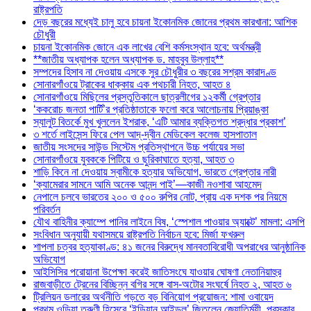
রাষ্ট্রপতি
দেড় বছরের মধ্যেই চালু হবে চায়না ইকোনমিক জোনের প্রথম কারখানা: আশিক
চৌধুরী
চায়না ইকোনমিক জোনে এক লাখের বেশি কর্মসংস্থান হবে: অর্থমন্ত্রী
**জাতীয় অধ্যাপক হলেন অধ্যাপক ড. মাহবুব উল্লাহ**
সম্পদের হিসাব না দেওয়ায় এসকে সুর চৌধুরীর ৩ বছরের সশ্রম কারাদণ্ড
সোনারগাঁওয়ে ট্রাকের ধাক্কায় এক পথচারী নিহত, আহত ৪
সোনারগাঁওয়ে মিছিলের প্রস্তুতিকালে ছাত্রলীগের ১২কর্মী গ্রেপ্তার
‘ককরোচ জনতা পার্টি’র প্রতিষ্ঠাতাকে ফলো করে আলোচনায় প্রিয়াঙ্কা
স্যালুট বিতর্কে মুখ খুললেন ইশরাক, ‘এটি আমার ব্যক্তিগত শ্রদ্ধার প্রকাশ’
৩ শর্তে লাইসেন্স ফিরে পেল আদ্-দ্বীন মেডিকেল কলেজ হাসপাতাল
জাতীয় সংসদের সাউন্ড সিস্টেম প্রতিস্থাপনে উচ্চ পর্যায়ের সভা
সোনারগাঁওয়ে যুবককে পিটিয়ে ও ছুরিকাঘাতে হত্যা, আহত ৩
শাড়ি কিনে না দেওয়ায় স্বামীকে হত্যার অভিযোগ, ভারতে গ্রেপ্তার নারী
‘ক্যামেরার সামনে আমি অনেক আনন্দ পাই’—কাজী নওশাবা আহমেদ
নেপালে চলবে ভারতের ২০০ ও ৫০০ রুপির নোট, প্রায় এক দশক পর নিয়মে
পরিবর্তন
যৌথ বাহিনীর ক্যাম্পে পানির লাইনে বিষ, ‘স্পেশাল পাওয়ার অ্যাক্টে’ মামলা: এসপি
সংবিধান অনুযায়ী যথাসময়ে রাষ্ট্রপতি নির্বাচন হবে: মির্জা ফখরুল
শাপলা চত্বর হত্যাকাণ্ড: ৪১ জনের বিরুদ্ধে মানবতাবিরোধী অপরাধের আনুষ্ঠানিক
অভিযোগ
আইসিসির পরোয়ানা উপেক্ষা করেই জাতিসংঘে যাওয়ার ঘোষণা নেতানিয়াহুর
রাজবাড়ীতে ট্রেনের বিচ্ছিন্ন বগির সঙ্গে বাস-অটোর সংঘর্ষে নিহত ২, আহত ৬
ট্রিলিয়ন ডলারের অর্থনীতি গড়তে বড় বিনিয়োগ প্রয়োজন: শামা ওবায়েদ
প্রথম ওড়িয়া তরুণী হিসেবে ‘ইন্ডিয়ান আইডল’ জিতলেন জ্যোতির্ময়ী, পুরস্কার