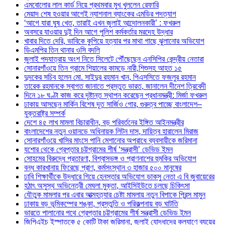
এমবোলোর লাল কার্ড নিয়ে প্রথমবার মুখ খুললেন রেফারি
মেয়াদ শেষ হওয়ার আগেই ন্যাশনাল ব্যাংকের এমডির পদত্যাগ
‘আগে যারা ঘুষ খেত, তারাই এখন জুলাই আন্দোলনকারী’ : ফখরুল
অবসরে যাওয়ার দুই দিন আগে পুলিশ কর্মকর্তার মরদেহ উদ্ধার
খাবার দিতে দেরি, ভাবিকে কুপিয়ে হত্যার পর মাথা গাছে ঝুলানোর অভিযোগ
ডিএমপির তিন থানার ওসি বদলি
জুলাই পদযাত্রায় অংশ নিতে সিলেটে পৌঁছেছেন এনসিপির কেন্দ্রীয় নেতারা
সোনারগাঁওয়ে তিন গ্রামে শিয়ালের কামড়ে নারী,শিশুসহ আহত ১৫
দুদকের সচিব হলেন মো. সাইদুর রহমান খান, পিএসসিতে ফজলুর রহমান
তারেক রহমানকে স্বাগত জানাতে প্রস্তুত ভারত, জানালেন দীনেশ ত্রিবেদী
দিনে ১৮ ঘণ্টা কাজ করে দৃষ্টান্ত স্থাপন করেছেন প্রধানমন্ত্রী: মির্জা ফখরুল
ঢাকায় আসছেন মার্কিন বিশেষ দূত সার্জিও গোর, গুরুত্ব পাচ্ছে বাংলাদেশ–
যুক্তরাষ্ট্র সম্পর্ক
দেশে ৪৫ লাখ মামলা বিচারাধীন, বড় পরিবর্তনের ইঙ্গিত আইনমন্ত্রীর
বাংলাদেশের নতুন ওয়ানডে অধিনায়ক লিটন দাস, দায়িত্ব হারালেন মিরাজ
সোনারগাঁওয়ে খাসির মাংসে পানি মেশানোর অপরাধে ব্যবসায়ীকে জরিমানা
যশোর থেকে গ্রেপ্তার চট্টগ্রামের শীর্ষ ‘সন্ত্রাসী’ ডেভিড ইমন
সোহমের বিরুদ্ধে প্রতারণা, বিশ্বাসভঙ্গ ও প্রাণনাশের হুমকির অভিযোগ
বন্ধ কারখানায় ফিরেছে প্রাণ, কর্মসংস্থান ৩ হাজার ৫০০ মানুষের
ঢাবি শিক্ষার্থীকে উদ্ধারে গিয়ে হেনস্তার অভিযোগ ডাকসু নেতা এ বি জুবায়েরের
হঠাৎ অসুস্থ অভিনেত্রী মেঘলা মুক্তা, আইসিইউতে চলছে চিকিৎসা
যৌতুক মামলার পর এবার আত্মহত্যার চেষ্টা মামলায় নতুন বিপাকে প্রিন্স মামুন
ঢাকায় বড় ভূমিকম্পের শঙ্কা, প্রস্তুতি ও পরিকল্পনায় বড় ঘাটতি
ভারতে পালানোর পথে গ্রেপ্তার চট্টগ্রামের শীর্ষ সন্ত্রাসী ডেভিড ইমন
জিপিএইচ ইস্পাতকে ৫ কোটি টাকা জরিমানা, জুলাই যোদ্ধাদের কল্যাণে ব্যয়ের