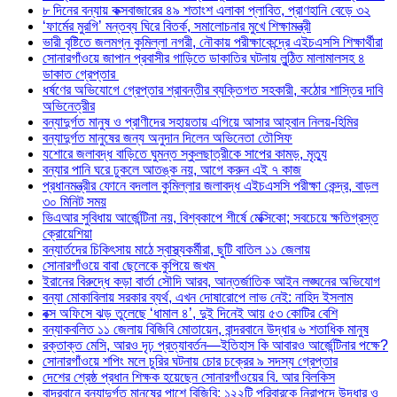
৮ দিনের বন্যায় কক্সবাজারের ৪৯ শতাংশ এলাকা প্লাবিত, প্রাণহানি বেড়ে ৩২
‘ফার্মের মুরগি’ মন্তব্য ঘিরে বিতর্ক, সমালোচনার মুখে শিক্ষামন্ত্রী
ভারী বৃষ্টিতে জলমগ্ন কুমিল্লা নগরী, নৌকায় পরীক্ষাকেন্দ্রে এইচএসসি শিক্ষার্থীরা
সোনারগাঁওয়ে জাপান প্রবাসীর গাড়িতে ডাকাতির ঘটনায় লুন্ঠিত মালামালসহ ৪
ডাকাত গ্রেপ্তার
ধর্ষণের অভিযোগে গ্রেপ্তার শ্রাবন্তীর ব্যক্তিগত সহকারী, কঠোর শাস্তির দাবি
অভিনেত্রীর
বন্যাদুর্গত মানুষ ও প্রাণীদের সহায়তায় এগিয়ে আসার আহ্বান নিলয়-হিমির
বন্যাদুর্গত মানুষের জন্য অনুদান দিলেন অভিনেতা তৌসিফ
যশোরে জলাবদ্ধ বাড়িতে ঘুমন্ত স্কুলছাত্রীকে সাপের কামড়, মৃত্যু
বন্যার পানি ঘরে ঢুকলে আতঙ্ক নয়, আগে করুন এই ৭ কাজ
প্রধানমন্ত্রীর ফোনে বদলাল কুমিল্লার জলাবদ্ধ এইচএসসি পরীক্ষা কেন্দ্র, বাড়ল
৩০ মিনিট সময়
ভিএআর সুবিধায় আর্জেন্টিনা নয়, বিশ্বকাপে শীর্ষে মেক্সিকো; সবচেয়ে ক্ষতিগ্রস্ত
ক্রোয়েশিয়া
বন্যার্তদের চিকিৎসায় মাঠে স্বাস্থ্যকর্মীরা, ছুটি বাতিল ১১ জেলায়
সোনারগাঁওয়ে বাবা ছেলেকে কুপিয়ে জখম
ইরানের বিরুদ্ধে কড়া বার্তা সৌদি আরব, আন্তর্জাতিক আইন লঙ্ঘনের অভিযোগ
বন্যা মোকাবিলায় সরকার ব্যর্থ, এখন দোষারোপে লাভ নেই: নাহিদ ইসলাম
বক্স অফিসে ঝড় তুলেছে ‘ধামাল ৪’, দুই দিনেই আয় ৫৩ কোটির বেশি
বন্যাকবলিত ১১ জেলায় বিজিবি মোতায়েন, বান্দরবানে উদ্ধার ৬ শতাধিক মানুষ
রক্তাক্ত মেসি, আরও দৃঢ় প্রত্যাবর্তন—ইতিহাস কি আবারও আর্জেন্টিনার পক্ষে?
সোনারগাঁওয়ে শপিং মলে চুরির ঘটনায় চোর চক্রের ৯ সদস্য গ্রেপ্তার
দেশের শ্রেষ্ঠ প্রধান শিক্ষক হয়েছেন সোনারগাঁওয়ের বি. আর বিলকিস
বান্দরবানে বন্যাদুর্গত মানুষের পাশে বিজিবি: ১২২টি পরিবারকে নিরাপদে উদ্ধার ও