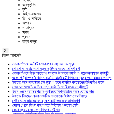
মতামত
এক্সক্লুসিভ
কৃষি
আইন-আদালত
শিল্প ও সাহিত্য
অপরাধ
গণমাধ্যম
জবস
প্রবাস
রান্না বান্না
X
নিউজ আপডেট
সোনারগাঁওয়ে অটোরিকশাচালকের রহস্যজনক মৃত্যু
শো শেষে ফেরার পথে সড়ক দুর্ঘটনায় আহত মৌসুমী মৌ
সোনারগাঁওয়ে বিশ্ব মাতৃদুগ্ধ সপ্তাহ উপলক্ষে র‍্যালি ও সচেতনতামূলক কর্মসূচি
আকাশে ট্রাম্পের ‘মেরিন ওয়ান’ ও যাত্রীবাহী বিমানের দূরত্ব কমে যাওয়ায় তদন্ত
ইরানের সঙ্গে সমঝোতা চান ট্রাম্প, তবে সামরিক পদক্ষেপের হুঁশিয়ারিও বহাল
মোজতবা খামেনিকে নিয়ে নতুন বার্তা দিলেন ইরানের প্রেসিডেন্ট
ইরান-ওমান আলোচনার অগ্রগতিতে বিশ্ববাজারে কমল তেলের দাম
ইরানের বিরুদ্ধে একক সামরিক পদক্ষেপের ইঙ্গিত নেতানিয়াহুর
মেটার ভুলে ভারতের কাছে ক্ষমা চাইলেন মার্ক জাকারবার্গ
জোড়া গোলে লিগস কাপে নতুন ইতিহাস গড়লেন মেসি
রেমো ম্যাচের পর নতুন বিতর্কে নেইমার