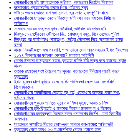
সোনারগাঁওয়ে দুই হাসপাতালকে জরিমানা, অপারেশন থিয়েটার সিলগালা
কক্সবাজারে প্যারাসেইলিং করতে গিয়ে পর্যটকের মৃত্যু
শুটিংয়ে গুরুতর আহত রাশমিকা মান্দানা, ছয় সপ্তাহ সম্পূর্ণ বিশ্রামে
সোনারগাঁওয়ে ছাত্রদল নেতার বিরুদ্ধে জমি দখল করে গ্যারেজ নির্মাণের
অভিযোগ
সালমান-সঞ্জয়ের বন্ধুত্বে মুগ্ধ নেটদুনিয়া, ভাইরাল আবেগঘন ছবি
মিরপুর-১০ মেট্রোরেল স্টেশনের নিচে বোমাসদৃশ বস্তু, ঘিরে রেখেছে পুলিশ
মিরপুরের পর ফার্মগেটেও বোমাতঙ্ক, মেট্রো স্টেশনের নিচে সন্দেহজনক চটের
বস্তা
হামাস নিরস্ত্রীকরণে সম্মতির দাবি, গাজা থেকে সেনা প্রত্যাহারের ইঙ্গিত ট্রাম্পের
২০২৭ বিশ্বকাপের ফাইনাল কোথায়? জানালো আইসিসি
কেশম ইস্যুতে উত্তেজনা চরমে, কুয়েতে মার্কিন ঘাঁটি লক্ষ্য করে ইরানের ড্রোন
হামলা
তারেক রহমানের সঙ্গে বৈঠকের পর সুখবর, বাংলাদেশে বিনিয়োগ যাচাই করবে
যুক্তরাষ্ট্র
ইরান যুদ্ধের চাপে ফুরিয়ে যাচ্ছে মার্কিন প্রতিরক্ষা ক্ষেপণাস্ত্র, সতর্কবার্তা
বিশ্লেষকদের
সোনারগাঁওয়ে আষাঢ়িয়াচর সেতুতে বড় গর্ত, ওয়াকওয়ে রাস্তার বেহাল দশা,
দুর্ঘটনার শঙ্কা
সোনারগাঁওয়ে পুকুরের পানিতে ডুবে এক শিশুর মৃত্যু , আহত ১ শিশু
সোনারগাঁওয়ে চুরি-ছিনতাই ও মাদকের বিরুদ্ধে মানববন্ধন ও বিক্ষোভ
সোনারগাঁওয়ের জলাবদ্ধতা নিরসনে দ্রুত পদক্ষেপের নির্দেশ– ঢাকা বিভাগীয়
কমিশনার
সন্তানকে সম্পত্তি দিলেও ভোগ-দখল থাকবে বাবা-মায়ের: আইনমন্ত্রী
যুক্তরাষ্ট্র থেকে আরও ২৩ বাংলাদেশিকে ফেরত পাঠানো হলো