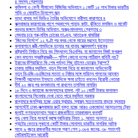
৪ সদস্য গ্রেপ্তার
কুমিল্লা ও ফেনী সীমান্তে বিজিবির অভিযানে ১ কোটি ১৫ লাখ টাকার ভারতীয়
শাড়ি ও মোবাইল ডিসপ্লে জব্দ
ভাড়া বাসায় পর্ন ভিডিও তৈরির অভিযোগে নারীসহ কারাগারে ৪
কক্সবাজার কারাগারের পাশে প্রকাশ্যে পাহাড় কাটা, ঝুঁকিতে মসজিদ ও মার্কেট
বগুড়ার জঙ্গলে ডিবির অভিযান, অস্ত্র-মাদকসহ গ্রেপ্তার ৩
মেঘনার চরে গরু-মহিষ চোরের তাণ্ডব, আতঙ্কে খামারিরা
‘জিনের নির্দেশে’ ১২ ঘণ্টা পর কবর থেকে মায়ের মরদেহ উত্তোলন
কলাবাগানে স্ত্রী-শাশুড়িকে হত্যার পর থানায় আত্মসমর্পণ যুবকের
রাষ্ট্রপতি নির্বাচন নিয়ে বড় সিদ্ধান্ত বিএনপির, যা জানালেন মির্জা ফখরুল
কেন বললেন স্বরাষ্ট্রমন্ত্রী— পুলিশ কোনো দলের লাঠিয়াল বাহিনী নয়?
ইরানের হুঁশিয়ারিতে কি শেষ পর্যন্ত পিছু হটলেন ডোনাল্ড ট্রাম্প?
ঢাকায় হাজির মধুমিতা, নতুন সিনেমা নিয়ে যা জানালেন অভিনেত্রী
নতুন ডিএজি-এএজিদের সততা ও নিষ্ঠার সঙ্গে দায়িত্ব পালনের আহ্বান
শিক্ষার্থী আন্দোলন ইস্যুতে মোদিকে ক্ষমা চাইতে বললেন বিরোধী নেতারা
দীর্ঘ ২০ বছর পর কলকাতায় পা রাখলেন তসলিমা নাসরিন
১৮ দিনে ৩ জাহাজে জলদস্যুদের হামলা, লুট ১০ কোটি টাকার মালামাল
বাংলাদেশের সিনেমায় দেখা যেতে পারে মধুমিতা সরকার
রান্নাঘরে জনপ্রিয় হচ্ছে এয়ার ফ্রায়ার, স্বাস্থ্য সচেতনতায় বাড়ছে ব্যবহার
আগস্টেই ঢাকা-কক্সবাজার রুটে যুক্ত হচ্ছে আরও একজোড়া আন্তঃনগর ট্রেন
জুলাই গণঅভ্যুত্থান স্মরণে রাজধানীতে তারকাবহুল কনসার্ট
লুডু খেলা নিয়ে সংঘর্ষে ব্রাহ্মণবাড়িয়ায় নিহত ১, আহত অন্তত ২০
প্যান্টের ভেতরে লুকানো কোটি টাকার সোনাসহ ভারতীয় নাগরিক আটক
সাড়ে ৬ বছরে রাজধানীর সড়কে প্রাণ গেল ১,৩৮৪ জনের, ৩৮ শতাংশই
মোটরসাইকেল আরোহী