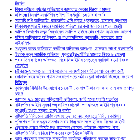
নির্দেশ
বিধবা নারীকে ধর্ষণের অভিযোগে জামায়াত নেতার বিরুদ্ধে মামলা
হবিগঞ্জে বিএনপি-এনসিপির পাল্টাপাল্টি কর্মসূচি, ১৪৪ ধারা জারি
সরকারি নথি জালিয়াতি: রাঙ্গাবালীর এসি ল্যান্ড প্রত্যাহার, তদন্তে প্রশাসন
শিক্ষাব্যবস্থার উন্নয়নে সমন্বিত পরিকল্পনার কথা জানালেন প্রধানমন্ত্রী
আপিল বিভাগের নতুন সিদ্ধান্তে স্থগিত হাইকোর্টের শ্যোন অ্যারেস্ট আদেশ
দক্ষিণ আফ্রিকায় অগ্নিকাণ্ডে বাংলাদেশিদের প্রাণহানি, সহায়তায় মাঠে
হাইকমিশন
সংযুক্ত আরব আমিরাতে কর্মভিসা বাতিলের আতঙ্ক, উদ্বেগে লাখো বাংলাদেশি
ইরাকে নতুন সামরিক অভিযান, যুক্তরাষ্ট্র-সৌদির হামলায় নিহত ৮ যোদ্ধা
প্রায় তিন দশকের অভিজ্ঞতা নিয়ে সিআইডির নেতৃত্বে ব্যারিস্টার মোশাররফ
হোছাইন
চট্টগ্রাম-২ আসনের এমপি সরোয়ার আলমগীরের দায়িত্ব পালনে বাধা নেই
সোনারগাঁওয়ে অবৈধ গ্যাস সংযোগে গড়ে ওঠা ৩ চুনা কারখানা উচ্ছেদ, সংযোগ
বিচ্ছিন্ন
কুমিল্লায় বিজিবির উদ্যোগে ৫১ কোটি ৮৩ লাখ টাকার মাদক ও তামাকজাত পণ্য
ধ্বংস
জাপানে ৭.১ মাত্রার শক্তিশালী ভূমিকম্প, জারি হলো সুনামি সতর্কতা
রাষ্ট্রপতির আইনি সুরক্ষা শুধু দায়িত্বকালেই, পদ ছাড়লে আইনি প্রক্রিয়ার
মুখোমুখি হওয়া সম্ভব: তথ্য উপদেষ্টা
রাষ্ট্রপতি নির্বাচনের তারিখ এখনও চূড়ান্ত নয়, প্রস্তুত নির্বাচন কমিশন
পুলিশের গাড়ি ভাঙচুর মামলায় নারায়ণগঞ্জ আদালতে হাজিরা দিলেন আইভী
ছেলেকে কোলে নিয়েই মঞ্চ মাতালেন নোবেল, গাইলেন জেমসের ‘বাবা’
রাষ্ট্রপতি নির্বাচন নিয়ে স্পিকারের সঙ্গে বৈঠকে সিইসি
আজ প্রথমবার বঙ্গভবনে দাফতরিক কার্যক্রম পরিচালনা করবেন ভারপ্রাপ্ত