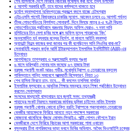
শেখ হাসিনাকে দেশে ফিরিয়ে বিচারের মুখোমুখি করা হবে: তথ্য উপদেষ্টা
৫ আগস্ট সরকারি ছুটি, তবে যাদের কর্মস্থলে থাকতে হবে
দুর্যোগ ব্যবস্থাপনা অধিদপ্তরের প্রকল্পে বদলে যাচ্ছে চৌদ্দগ্রাম
এইচএসসি পাসেই বিমানবন্দরে চাকরির সুযোগ, আবেদন চলবে ৩১ আগস্ট পর্যন্ত
তীব্র লোডশেডিংয়ে বিপর্যস্ত সোনারগাঁ, দিনে মিলছে মাত্র ৪-৫ ঘণ্টা বিদ্যুৎ
লোডশেডিংয়ের প্রতিবাদে বরগুনায় বিদ্যুৎ অফিস ঘেরাও, ৭ দফা দাবি
হলিউডের তিন মেগা ছবির সঙ্গে বক্স অফিস যুদ্ধে শাহরুখের ‘কিং’
অননুমোদিত হর্ন ব্যবহার বন্ধের নির্দেশ, না মানলে আইনি ব্যবস্থা
অ্যাডাল্ট ফিল্মে কাজের কথা জানার পর কী বলেছিলেন সানি লিওনির বাবা-মা?
সেনাবাহিনী প্রধান কর্তৃক আর্মি ইন্টারন্যাশনাল ইসলামিক ইনস্টিটিউট (AIII)-এর
উদ্বোধন
আগস্টজুড়ে তাপপ্রবাহ ও স্বল্পমেয়াদি বন্যার শঙ্কা
৬ মাসে ভরিপ্রতি সোনার দাম কমেছে ৬৭ হাজার টাকা
হরমুজ প্রণালী সংকট আরও গভীর, মুখোমুখি ট্রাম্প ও তেহরানের বক্তব্য
পাকিস্তানে শান্তি সমাবেশে আত্মঘাতী বিস্ফোরণ, নিহত ১৩
শেখ হাসিনা ফিরতে চান, তবে… কী বললেন তসলিমা নাসরিন
ইসলামিক মূল্যবোধ ও আধুনিক শিক্ষার সমন্বয়ে নতুন শিক্ষা প্রতিষ্ঠান উদ্বোধন
করলেন সেনাপ্রধান
সংসদের মাধ্যমেই বাস্তবায়ন হবে জুলাই সনদ: তথ্যমন্ত্রী
পাহাড়ের সংকট নিরসনে সরকারের কার্যকর ভূমিকা চাইলেন নাহিদ ইসলাম
হরমুজ প্রণালী খোলার কোনো চুক্তি হয়নি: ট্রাম্পকে প্রত্যাখ্যান তেহরানের
বেনজীর আহমেদকে ফিরিয়ে আনতে নতুন পদক্ষেপ সরকারের
মোজতবা খামেনিকে খুঁজছে মোসাদ-সিআইএ, পাল্টা গোপন কৌশলে ইরান
বেনজীরকে দেশে ফিরিয়ে বিচারের আশা সরকারের: শামা ওবায়েদ
বসুন্ধরায় চীনা নাগরিকদের ভাড়া ভবনে ডিবির অভিযান, অবৈধ ভিওআইপি চক্রের