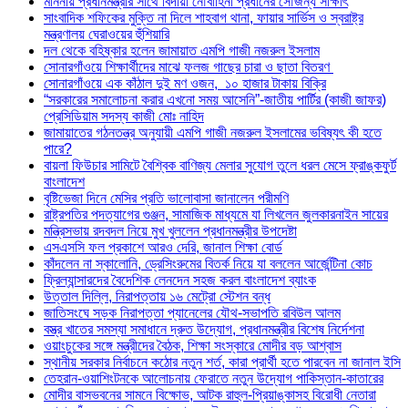
মাননীয় প্রধানমন্ত্রীর সাথে বিদায়ী নৌবাহিনী প্রধানের সৌজন্য সাক্ষাৎ
সাংবাদিক শফিকের মুক্তি না দিলে শাহবাগ থানা, ফায়ার সার্ভিস ও স্বরাষ্ট্র
মন্ত্রণালয় ঘেরাওয়ের হুঁশিয়ারি
দল থেকে বহিষ্কার হলেন জামায়াত এমপি গাজী নজরুল ইসলাম
সোনারগাঁওয়ে শিক্ষার্থীদের মাঝে ফলজ গাছের চারা ও ছাতা বিতরণ ​
সোনারগাঁওয়ে এক কাঁঠাল দুই মণ ওজন, ১০ হাজার টাকায় বিক্রি
“সরকারের সমালোচনা করার এখনো সময় আসেনি”-জাতীয় পার্টির (কাজী জাফর)
প্রেসিডিয়াম সদস্য কাজী মোঃ নাহিদ
জামায়াতের গঠনতন্ত্র অনুযায়ী এমপি গাজী নজরুল ইসলামের ভবিষ্যৎ কী হতে
পারে?
বায়লা ফিউচার সামিটে বৈশ্বিক বাণিজ্য মেলার সুযোগ তুলে ধরল মেসে ফ্রাঙ্কফুর্ট
বাংলাদেশ
বৃষ্টিভেজা দিনে মেসির প্রতি ভালোবাসা জানালেন পরীমণি
রাষ্ট্রপতির পদত্যাগের গুঞ্জন, সামাজিক মাধ্যমে যা লিখলেন জুলকারনাইন সায়ের
মন্ত্রিসভায় রদবদল নিয়ে মুখ খুললেন প্রধানমন্ত্রীর উপদেষ্টা
এসএসসি ফল প্রকাশে আরও দেরি, জানাল শিক্ষা বোর্ড
কাঁদলেন না স্কালোনি, ড্রেসিংরুমের বিতর্ক নিয়ে যা বললেন আর্জেন্টিনা কোচ
ফ্রিল্যান্সারদের বৈদেশিক লেনদেন সহজ করল বাংলাদেশ ব্যাংক
উত্তাল দিল্লি, নিরাপত্তায় ১৬ মেট্রো স্টেশন বন্ধ
জাতিসংঘে সড়ক নিরাপত্তা প্যানেলের যৌথ-সভাপতি রবিউল আলম
বস্ত্র খাতের সমস্যা সমাধানে দ্রুত উদ্যোগ, প্রধানমন্ত্রীর বিশেষ নির্দেশনা
ওয়াংচুকের সঙ্গে মন্ত্রীদের বৈঠক, শিক্ষা সংস্কারে মোদীর বড় আশ্বাস
স্থানীয় সরকার নির্বাচনে কঠোর নতুন শর্ত, কারা প্রার্থী হতে পারবেন না জানাল ইসি
তেহরান-ওয়াশিংটনকে আলোচনায় ফেরাতে নতুন উদ্যোগ পাকিস্তান-কাতারের
মোদীর বাসভবনের সামনে বিক্ষোভ, আটক রাহুল-প্রিয়াঙ্কাসহ বিরোধী নেতারা