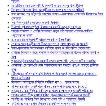
আপেল
আর্জেন্টিনার হারে দুঃখ পাইনি, স্পেনই জয়ের যোগ্য ছিল: ট্রাম্প
বিশ্বকাপ জিতলে বিয়ে! আর্জেন্টিনার হারের পর যা বললেন পরীমনি
বাবা আলাদা, তবু অটুট দুই ভাইয়ের বন্ধন—ইয়ামালের ছোট ভাই কিয়েনকে ঘিরে
কৌতূহল
সব শিক্ষাপ্রতিষ্ঠানের জন্য জরুরি নির্দেশনা
উনিশেই ফুটবলের পূর্ণতা, ইয়ামালের হাতেই নতুন যুগের সূচনা
সাইবার সক্ষমতা ও দেশীয় উদ্ভাবনে নতুন গতি আনতে এমআইএসটিতে
প্রতিরক্ষা উপদেষ্টা
৫.২ মাত্রার শক্তিশালী ভূমিকম্পে কেঁপে উঠল ইরান
পেরুতে জোড়া ভূমিকম্পে নিহত অন্তত ৫, ধসে পড়েছে বহু ঘরবাড়ি
ইরান-যুক্তরাষ্ট্র উত্তেজনায় লাফিয়ে বাড়ল অপরিশোধিত তেলের দাম
স্পেনের বিশ্বকাপ জয়ে সামাজিক মাধ্যমে অভিনন্দন জানালেন শাকিব, বুবলী ও
অপু
প্রধানমন্ত্রীর রাজনৈতিক সহকারী হলেন রাশেদ খাঁন, পেলেন সচিব পদমর্যাদা
সোনারগাঁওয়ে ঢাকা-চট্টগ্রাম মহাসড়কের নানা স্থানে খানাখন্দ, বাড়ছে দুর্ঘটনার
ঝুঁকি
চৌদ্দগ্রামে চৌদ্দগ্রামে বাড়ি নির্মাণকে ঘিরে সংঘর্ষ, হামলা-ভাঙচুরে আহত ৪,
থানায় অভিযোগ
বিশ্বকাপ ফাইনালের টিকিটের সর্বনিম্ন দাম ১০ হাজার ডলার!
মানিকগঞ্জে চাকা ফেটে খালে পড়ল সেলফি পরিবহনের বাস, নিহত ১
তদন্ত ১৮ বার পিছিয়ে, হাদি হত্যা মামলায় ক্ষোভ ভুক্তভোগী পরিবারের
সংঘাত আরও তীব্র হওয়ার ইঙ্গিত, যুক্তরাষ্ট্রকে সতর্ক করলেন খামেনি
আ.লীগের প্রার্থিতা নিয়ে সিদ্ধান্ত নেবে ইসি ও আদালত: রিজভী
ফাইনালের আগে মেসি ঠেকানোর রণকৌশল জানাল স্পেন