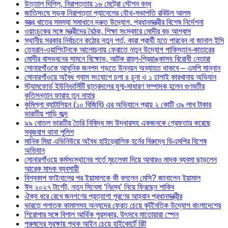
উত্তাল দিল্লি, নিরাপত্তায় ১৬ মেট্রো স্টেশন বন্ধ
জাতিসংঘে সড়ক নিরাপত্তা প্যানেলের যৌথ-সভাপতি রবিউল আলম
বস্ত্র খাতের সমস্যা সমাধানে দ্রুত উদ্যোগ, প্রধানমন্ত্রীর বিশেষ নির্দেশনা
ওয়াংচুকের সঙ্গে মন্ত্রীদের বৈঠক, শিক্ষা সংস্কারে মোদীর বড় আশ্বাস
স্থানীয় সরকার নির্বাচনে কঠোর নতুন শর্ত, কারা প্রার্থী হতে পারবেন না জানাল ইসি
তেহরান-ওয়াশিংটনকে আলোচনায় ফেরাতে নতুন উদ্যোগ পাকিস্তান-কাতারের
মোদীর বাসভবনের সামনে বিক্ষোভ, আটক রাহুল-প্রিয়াঙ্কাসহ বিরোধী নেতারা
সোনারগাঁওকে আধুনিক জনপদ গড়তে উন্নয়ন অব্যাহত থাকবে – এমপি মান্নান
সোনারগাঁওয়ে অবৈধ গ্যাস সংযোগে চলা ৪ চুনা ও ১ ঢালাই কারখানায় অভিযান
স্ট্যামফোর্ড ইউনিভার্সিটি ছাত্রদলের যুগ্ম-সাধারণ সম্পাদক হলেন গুণবতীর
কৃতিসন্তান ফারাহ তুন নাহার
কুমিল্লা ব্যাটালিয়ন (১০ বিজিবি) এর অভিযানে প্রায় ২ কোটি ৩৯ লাখ টাকার
ভারতীয় শাড়ি জব্দ
৯৯ বোতল ভারতীয় তৈরি নিষিদ্ধ মদ উদ্ধারসহ একজনকে গ্রেফতার করেছে
সবুজবাগ থানা পুলিশ
মানিক মিয়া এভিনিউয়ে অবৈধ হাইড্রোলিক হর্নের বিরুদ্ধে ডিএমপির বিশেষ
অভিযান
সোনারগাঁওয়ে কর্মসংস্থানের শর্তে মুচলেকা দিয়ে আবারও মাদক ব্যবসা ছাড়লেন
আরেক মাদক ব্যবসায়ী
বিশ্বকাপ ফাইনালের পর ইয়ামালকে কী বললেন মেসি? জানালেন ইয়ামাল
ঈদ ২০২৭ টার্গেট, নতুন সিনেমা ‘নিঃস্ব’ নিয়ে ফিরছেন শাকিব
ঐক্য ধরে রেখে জনগণের প্রত্যাশা পূরণের আহ্বান প্রধানমন্ত্রীর
ভারতে পলাতক কামালসহ অন্যদের ফেরত চেয়ে কূটনৈতিক উদ্যোগ বাংলাদেশের
শিরোপার সঙ্গে বিশাল আর্থিক পুরস্কার, উৎসবে মাতোয়ারা স্পেন
পুরুষদের সুরক্ষায় পৃথক আইন চেয়ে হাইকোর্টে রিট