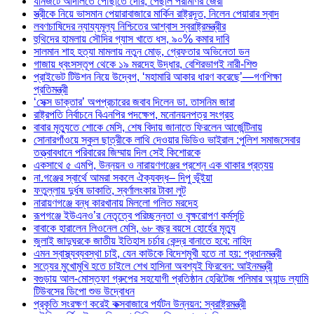
যানজটে আদালতে পৌঁছাতে দেরি, পেছাল পরীমণির জেরা
স্ত্রীকে নিয়ে ভাসমান পেয়ারাবাজারে মার্কিন রাষ্ট্রদূত, নিলেন পেয়ারার স্বাদ
লবণচাষিদের ন্যায্যমূল্য নিশ্চিতের আশ্বাস স্বরাষ্ট্রমন্ত্রীর
হুথিদের হামলায় সৌদির গ্যাস খাতে ধস, ৯০% কমার দাবি
সালমান শাহ হত্যা মামলায় নতুন মোড়, গ্রেফতার অভিনেতা ডন
গাজায় ধ্বংসস্তূপ থেকে ১৯ মরদেহ উদ্ধার, বেশিরভাগই নারী-শিশু
প্রাইভেট টিউশন নিয়ে উদ্বেগ, ‘মহামারি আকার ধারণ করেছে’—গণশিক্ষা
প্রতিমন্ত্রী
‘সেক্স ডাক্তার’ অপপ্রচারের জবাব দিলেন ডা. তাসনিম জারা
রাষ্ট্রপতি নির্বাচনে বিএনপির পদক্ষেপ, মনোনয়নপত্র সংগ্রহ
বাবার মৃত্যুতে শোকে মেসি, শেষ বিদায় জানাতে ফিরলেন আর্জেন্টিনায়
সোনারগাঁওয়ে স্কুল ছাত্রীকে লাথি দেওয়ার ভিডিও ভাইরাল :পুলিশ সমাজসেবার
তত্ত্বাবধানে পরিবারের জিম্মায় দিল সেই কিশোরকে
একসাথে ৫ এমপি, উন্নয়ন ও নারায়ণগঞ্জের প্রশ্নে এক থাকার প্রত্যয়
না.গঞ্জের স্বার্থে আমরা সকলে ঐক্যবদ্ধ– দিপু ভূঁইয়া
ফতুল্লায় দুর্ধষ ডাকাতি, স্বর্ণালংকার টাকা লুট
নারায়ণগঞ্জে বন্ধ কারখানায় মিললো গলিত মরদেহ
রূপগঞ্জে ইউএনও’র নেতৃত্বে পরিচ্ছন্নতা ও বৃক্ষরোপণ কর্মসূচি
বাবাকে হারালেন লিওনেল মেসি, ৬৮ বছর বয়সে হোর্হের মৃত্যু
জুলাই জাদুঘরকে জাতীয় ইতিহাস চর্চার কেন্দ্র বানাতে হবে: নাহিদ
এমন স্বাস্থ্যব্যবস্থা চাই, যেন কাউকে বিদেশমুখী হতে না হয়: প্রধানমন্ত্রী
সত্যের মুখোমুখি হতে চাইলে শেখ হাসিনা অবশ্যই ফিরবেন: আইনমন্ত্রী
বগুড়ায় আল-মোস্তফা গ্রুপের সহযোগী প্রতিষ্ঠান হেরিটেজ পলিমার অ্যান্ড ল্যামি
টিউবসের ডিপো শুভ উদ্বোধন
প্রকৃতি সংরক্ষণ করেই কক্সবাজারে পর্যটন উন্নয়ন: স্বরাষ্ট্রমন্ত্রী