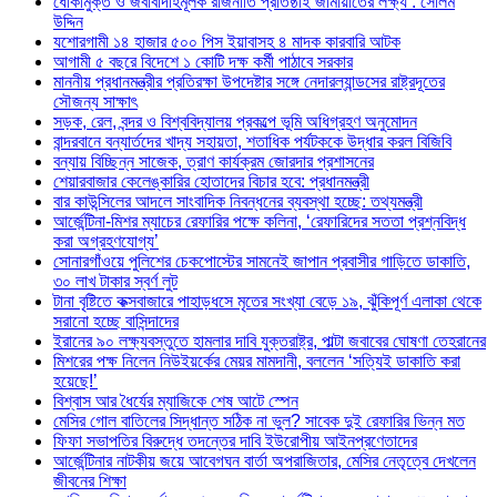
ধোঁকামুক্ত ও জবাবদিহিমূলক রাজনীতি প্রতিষ্ঠাই জামায়াতের লক্ষ্য : সেলিম
উদ্দিন
যশোরগামী ১৪ হাজার ৫০০ পিস ইয়াবাসহ ৪ মাদক কারবারি আটক
আগামী ৫ বছরে বিদেশে ১ কোটি দক্ষ কর্মী পাঠাবে সরকার
মাননীয় প্রধানমন্ত্রীর প্রতিরক্ষা উপদেষ্টার সঙ্গে নেদারল্যান্ডসের রাষ্ট্রদূতের
সৌজন্য সাক্ষাৎ
সড়ক, রেল, বন্দর ও বিশ্ববিদ্যালয় প্রকল্পে ভূমি অধিগ্রহণ অনুমোদন
বান্দরবানে বন্যার্তদের খাদ্য সহায়তা, শতাধিক পর্যটককে উদ্ধার করল বিজিবি
বন্যায় বিচ্ছিন্ন সাজেক, ত্রাণ কার্যক্রম জোরদার প্রশাসনের
শেয়ারবাজার কেলেঙ্কারির হোতাদের বিচার হবে: প্রধানমন্ত্রী
বার কাউন্সিলের আদলে সাংবাদিক নিবন্ধনের ব্যবস্থা হচ্ছে: তথ্যমন্ত্রী
আর্জেন্টিনা-মিশর ম্যাচের রেফারির পক্ষে কলিনা, ‘রেফারিদের সততা প্রশ্নবিদ্ধ
করা অগ্রহণযোগ্য’
সোনারগাঁওয়ে পুলিশের চেকপোস্টের সামনেই জাপান প্রবাসীর গাড়িতে ডাকাতি,
৩০ লাখ টাকার স্বর্ণ লুট
টানা বৃষ্টিতে কক্সবাজারে পাহাড়ধসে মৃতের সংখ্যা বেড়ে ১৯, ঝুঁকিপূর্ণ এলাকা থেকে
সরানো হচ্ছে বাসিন্দাদের
ইরানের ৯০ লক্ষ্যবস্তুতে হামলার দাবি যুক্তরাষ্ট্র, পাল্টা জবাবের ঘোষণা তেহরানের
মিশরের পক্ষ নিলেন নিউইয়র্কের মেয়র মামদানী, বললেন ‘সত্যিই ডাকাতি করা
হয়েছে!’
বিশ্বাস আর ধৈর্যের ম্যাজিকে শেষ আটে স্পেন
মেসির গোল বাতিলের সিদ্ধান্ত সঠিক না ভুল? সাবেক দুই রেফারির ভিন্ন মত
ফিফা সভাপতির বিরুদ্ধে তদন্তের দাবি ইউরোপীয় আইনপ্রণেতাদের
আর্জেন্টিনার নাটকীয় জয়ে আবেগঘন বার্তা অপরাজিতার, মেসির নেতৃত্বে দেখলেন
জীবনের শিক্ষা