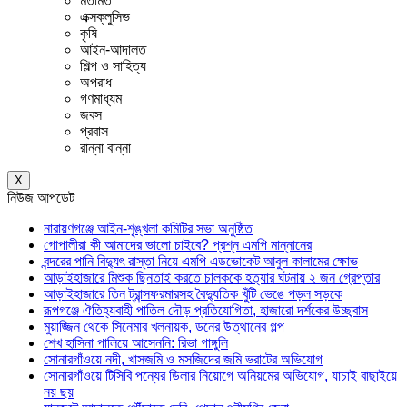
মতামত
এক্সক্লুসিভ
কৃষি
আইন-আদালত
শিল্প ও সাহিত্য
অপরাধ
গণমাধ্যম
জবস
প্রবাস
রান্না বান্না
X
নিউজ আপডেট
নারায়ণগঞ্জে আইন-শৃঙ্খলা কমিটির সভা অনুষ্ঠিত
গোপালীরা কী আমাদের ভালো চাইবে? প্রশ্ন এমপি মান্নানের
বন্দরের পানি বিদ্যুৎ রাস্তা নিয়ে এমপি এডভোকেট আবুল কালামের ক্ষোভ
আড়াইহাজারে মিশুক ছিনতাই করতে চালককে হত্যার ঘটনায় ২ জন গ্রেপ্তার
আড়াইহাজারে তিন ট্রান্সফরমারসহ বৈদ্যুতিক খুঁটি ভেঙে পড়ল সড়কে
রূপগঞ্জে ঐতিহ্যবাহী পাতিল দৌড় প্রতিযোগিতা, হাজারো দর্শকের উচ্ছ্বাস
মুয়াজ্জিন থেকে সিনেমার খলনায়ক, ডনের উত্থানের গল্প
শেখ হাসিনা পালিয়ে আসেননি: রিভা গাঙ্গুলি
সোনারগাঁওয়ে নদী, খাসজমি ও মসজিদের জমি ভরাটের অভিযোগ
সোনারগাঁওয়ে টিসিবি পন্যের ডিলার নিয়োগে অনিয়মের অভিযোগ, যাচাই বাছাইয়ে
নয় ছয়