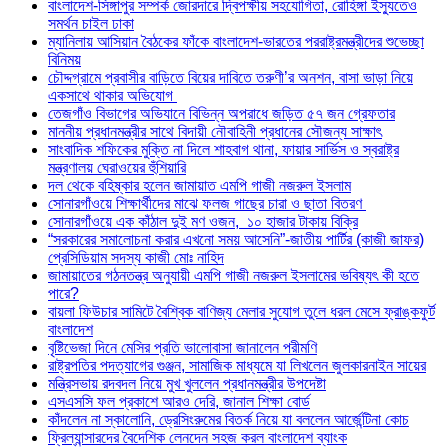
বাংলাদেশ-সিঙ্গাপুর সম্পর্ক জোরদারে দ্বিপক্ষীয় সহযোগিতা, রোহিঙ্গা ইস্যুতেও
সমর্থন চাইল ঢাকা
ম্যানিলায় আসিয়ান বৈঠকের ফাঁকে বাংলাদেশ-ভারতের পররাষ্ট্রমন্ত্রীদের শুভেচ্ছা
বিনিময়
চৌদ্দগ্রামে প্রবাসীর বাড়িতে বিয়ের দাবিতে তরুণী’র অনশন, বাসা ভাড়া নিয়ে
একসাথে থাকার অভিযোগ
তেজগাঁও বিভাগের অভিযানে বিভিন্ন অপরাধে জড়িত ৫৭ জন গ্রেফতার
মাননীয় প্রধানমন্ত্রীর সাথে বিদায়ী নৌবাহিনী প্রধানের সৌজন্য সাক্ষাৎ
সাংবাদিক শফিকের মুক্তি না দিলে শাহবাগ থানা, ফায়ার সার্ভিস ও স্বরাষ্ট্র
মন্ত্রণালয় ঘেরাওয়ের হুঁশিয়ারি
দল থেকে বহিষ্কার হলেন জামায়াত এমপি গাজী নজরুল ইসলাম
সোনারগাঁওয়ে শিক্ষার্থীদের মাঝে ফলজ গাছের চারা ও ছাতা বিতরণ ​
সোনারগাঁওয়ে এক কাঁঠাল দুই মণ ওজন, ১০ হাজার টাকায় বিক্রি
“সরকারের সমালোচনা করার এখনো সময় আসেনি”-জাতীয় পার্টির (কাজী জাফর)
প্রেসিডিয়াম সদস্য কাজী মোঃ নাহিদ
জামায়াতের গঠনতন্ত্র অনুযায়ী এমপি গাজী নজরুল ইসলামের ভবিষ্যৎ কী হতে
পারে?
বায়লা ফিউচার সামিটে বৈশ্বিক বাণিজ্য মেলার সুযোগ তুলে ধরল মেসে ফ্রাঙ্কফুর্ট
বাংলাদেশ
বৃষ্টিভেজা দিনে মেসির প্রতি ভালোবাসা জানালেন পরীমণি
রাষ্ট্রপতির পদত্যাগের গুঞ্জন, সামাজিক মাধ্যমে যা লিখলেন জুলকারনাইন সায়ের
মন্ত্রিসভায় রদবদল নিয়ে মুখ খুললেন প্রধানমন্ত্রীর উপদেষ্টা
এসএসসি ফল প্রকাশে আরও দেরি, জানাল শিক্ষা বোর্ড
কাঁদলেন না স্কালোনি, ড্রেসিংরুমের বিতর্ক নিয়ে যা বললেন আর্জেন্টিনা কোচ
ফ্রিল্যান্সারদের বৈদেশিক লেনদেন সহজ করল বাংলাদেশ ব্যাংক