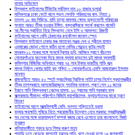
থানায় অভিযোগ
বিশ্বকাপ ফাইনালের টিকিটের সর্বনিম্ন দাম ১০ হাজার ডলার!
মানিকগঞ্জে চাকা ফেটে খালে পড়ল সেলফি পরিবহনের বাস, নিহত ১
তদন্ত ১৮ বার পিছিয়ে, হাদি হত্যা মামলায় ক্ষোভ ভুক্তভোগী পরিবারের
সংঘাত আরও তীব্র হওয়ার ইঙ্গিত, যুক্তরাষ্ট্রকে সতর্ক করলেন খামেনি
আ.লীগের প্রার্থিতা নিয়ে সিদ্ধান্ত নেবে ইসি ও আদালত: রিজভী
ফাইনালের আগে মেসি ঠেকানোর রণকৌশল জানাল স্পেন
বিশ্বকাপ ফাইনালে ঢাকার মঞ্চ মাতাবেন সঞ্জয় দেব ও প্রীতম হাসান
এমবাপ্পের জোড়া গোলে কঠিন হলো মেসির গোল্ডেন বুটের লড়াই
সুন্দরবন-১২ লঞ্চের সঙ্গে সংঘর্ষে ট্রলার ডুবি, আটজন প্রাণে বাঁচলেন
সোনারগাঁওয়ে মুচলেকা দিয়ে মাদক ব্যবসা ছাড়লেন দুই মাদক ব্যবসায়ী
কুমিল্লায় বিজিবির অভিযানে প্রায় ৭৫ লাখ টাকার ভারতীয় শাড়ি জব্দ
মাদক নির্মূলে খেলার মাঠই বড় শক্তি – সোনারগাঁওয়ে এমপি আজহারুল ইসলাম
মান্নান
রাজধানীতে আরও ৫০ স্পটে স্বয়ংক্রিয় ট্রাফিক লাইট চালুর নির্দেশ প্রধানমন্ত্রীর
তীব্র তাপপ্রবাহে আলজেরিয়াজুড়ে শতাধিক দাবানল, প্রাণ গেল ১১ জনের
ইরানে পানি বিশুদ্ধকরণ কেন্দ্রে হামলা, ২০ গ্রামের পানি সরবরাহ বন্ধ
কক্সবাজার সীমান্ত পরিদর্শনে বিজিবি মহাপরিচালক, বন্যাদুর্গতদের মাঝে ত্রাণ
বিতরণ
ফাইনালের আগে আত্মবিশ্বাসী মেসি, দলগত শক্তিতেই ভরসা
বন্যার ক্ষয়ক্ষতি পুষিয়ে নিতে প্রয়োজনীয় উদ্যোগ নেবে সরকার: স্বরাষ্ট্রমন্ত্রী
সব দেশের সঙ্গে ভারসাম্যপূর্ণ সম্পর্ক বজায় রেখে এগোতে চায় বাংলাদেশ: মির্জা
ফখরুল
বালিয়াডাঙ্গীতে পুকূরে ডুবে শিশুর করুণ মৃত্যু
পাহাড়ি ঢলে বেড়েছে কাপ্তাই হ্রদের পানি, খুলে দেওয়া হলো ১৬ জলকপাট