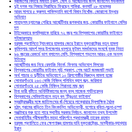
ব্রাজিলের বিদায়ে মর্মাহত চঞ্চল, মেসি ও আর্জেন্টিনার জন্য জানালেন শুভকামনা
দুই দশক পর গিজার পিরামিডে ফিরছেন শাকিরা, কনসার্ট ২৮ নভেম্বর
আরব সাগরে ৫ ক্রুসহ পাকিস্তানি কার্গো বিমান নিখোঁজ, জোরালো উদ্ধার
অভিযান
পাহাড়সম চ্যালেঞ্জ পেরিয়ে আর্জেন্টিনার রূপকথার জয়, কোয়ার্টার ফাইনালে মেসির
দল
টাইব্রেকারে কলম্বিয়াকে হারিয়ে ৭২ বছর পর বিশ্বকাপের কোয়ার্টার ফাইনালে
সুইজারল্যান্ড
হরমুজ প্রণালিতে ট্যাংকারে হামলার জেরে ইরানে যুক্তরাষ্ট্রের নতুন হামলা
কুমিল্লায় আদর্শ সদর উপজেলার ধনপুরে ফুটবল সমর্থকদের সংঘর্ষে যুবক নিহত
৯৬ বছরের রেকর্ডে ভাগ বসালেন মেসি, বিশ্বকাপে গড়লেন আরও এক অনন্য
ইতিহাস
আর্জেন্টিনার জয় নিয়ে রেফারিং বিতর্ক, ফিফায় অভিযোগ মিসরের
বিশ্বকাপের কোয়ার্টার ফাইনাল সূচি প্রকাশ, শেষ আটে জমজমাট লড়াই
অর্থ পাচার ও দুর্নীতির অভিযোগে ১০ শিল্পগোষ্ঠীর বিরুদ্ধে মামলা হচ্ছে
সোনারগাঁওয়ে ২৬৩ কেজি নিষিদ্ধ পলিথিন ব্যাগ জব্দ, জরিমানা
সোনারগাঁওয়ে ২৫ কেজি নিষিদ্ধ পিরানহা মাছ জব্দ
টানা ভারী বৃষ্টিতে অনির্দিষ্টকালের জন্য বন্ধ সাজেক পর্যটনকেন্দ্র
বিশ্বকাপের সেমিফাইনালে নতুন বল ‘ট্রিওন্ডা ফাইনাল’
স্বরাষ্ট্রমন্ত্রীর সঙ্গে জাতিসংঘের জঁ-পিয়েরে লাক্রোয়ার দ্বিপাক্ষিক বৈঠক
হঠাৎ গ্রামের বাড়িতে তিন কিংবদন্তি অভিনেত্রী, যশোরে ববিতা-সুচন্দা-চম্পা
অক্টোবরে শুরু হতে পারে স্থানীয় সরকার নির্বাচন, জানালেন তথ্য উপদেষ্টা
সেনাবাহিনীর গ্রীষ্মকালীন মহড়া পরিদর্শনে প্রধানমন্ত্রী তারেক রহমান
হরমুজ প্রণালিতে ফের ক্ষেপণাস্ত্র হামলার দাবি যুক্তরাষ্ট্রের, অস্বীকার-ব্যাখ্যায়
ইরান