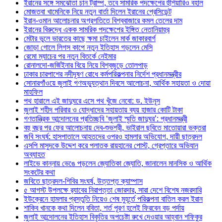
ইরানের সঙ্গে সমঝোতা চান ট্রাম্প, তবে সামরিক পদক্ষেপের হুঁশিয়ারিও বহাল
মোজতবা খামেনিকে নিয়ে নতুন বার্তা দিলেন ইরানের প্রেসিডেন্ট
ইরান-ওমান আলোচনার অগ্রগতিতে বিশ্ববাজারে কমল তেলের দাম
ইরানের বিরুদ্ধে একক সামরিক পদক্ষেপের ইঙ্গিত নেতানিয়াহুর
মেটার ভুলে ভারতের কাছে ক্ষমা চাইলেন মার্ক জাকারবার্গ
জোড়া গোলে লিগস কাপে নতুন ইতিহাস গড়লেন মেসি
রেমো ম্যাচের পর নতুন বিতর্কে নেইমার
রোনালদো-জর্জিইনার বিয়ে নিয়ে বিশ্বজুড়ে তোলপাড়
ঢাকার চারপাশের নদীদূষণ রোধে কর্মপরিকল্পনার নির্দেশ প্রধানমন্ত্রীর
সোনারগাঁওয়ে জুলাই গণঅভ্যুত্থান দিবসে আলোচনা, আর্থিক সহায়তা ও দোয়া
মাহফিল
পথ হারালে এই জাদুঘরে এসে পথ খুঁজে নেবো: ড. ইউনূস
জুলাই শহীদ পরিবার ও যোদ্ধাদের সহায়তায় ব্যয় হাজার কোটি টাকা
গণতান্ত্রিক আন্দোলনের প্রতিচ্ছবি ‘জুলাই স্মৃতি জাদুঘর’: প্রধানমন্ত্রী
বহু বছর পর ফের আলোচনায় দেব-শুভশ্রী, ভাইরাল ছবিতে মাতোয়ারা ভক্তরা
জবি সংঘর্ষ: হাসপাতালে আহতদের ওপরও হামলার অভিযোগ, দায়ী ছাত্রদল
এসপি মাসুদকে উদ্দেশ করে পলাতক রায়হানের পোস্ট, গ্রেপ্তারে অভিযান
অব্যাহত
লাইভে কান্নায় ভেঙে পড়লেন জ্যোতিকা জ্যোতি, জানালেন মানসিক ও আর্থিক
সংকটের কথা
জবিতে ছাত্রদল-শিবির সংঘর্ষ, উত্তপ্ত ক্যাম্পাস
৫ আগস্ট উপলক্ষে র‌্যাবের নিরাপত্তা জোরদার, সারা দেশে বিশেষ নজরদারি
ইউক্রেনে হামলার প্রস্তুতি নিয়েও শেষ মুহূর্তে পরিকল্পনা বাতিল করল ইরান
শাকিব খানকে কথা দিলেন ববিতা, শর্ত পূরণ হলেই ফিরবেন বড় পর্দায়
জুলাই আন্দোলনের ইতিহাস বিকৃতির অপচেষ্টা রুখে দেওয়ার আহ্বান শফিকুর