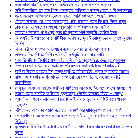
বন্ধ কারখানায় ফিরেছে প্রাণ, কর্মসংস্থান ৩ হাজার ৫০০ মানুষের
ঢাবি শিক্ষার্থীকে উদ্ধারে গিয়ে হেনস্তার অভিযোগ ডাকসু নেতা এ বি জুবায়েরের
হঠাৎ অসুস্থ অভিনেত্রী মেঘলা মুক্তা, আইসিইউতে চলছে চিকিৎসা
যৌতুক মামলার পর এবার আত্মহত্যার চেষ্টা মামলায় নতুন বিপাকে প্রিন্স মামুন
ঢাকায় বড় ভূমিকম্পের শঙ্কা, প্রস্তুতি ও পরিকল্পনায় বড় ঘাটতি
ভারতে পালানোর পথে গ্রেপ্তার চট্টগ্রামের শীর্ষ সন্ত্রাসী ডেভিড ইমন
জিপিএইচ ইস্পাতকে ৫ কোটি টাকা জরিমানা, জুলাই যোদ্ধাদের কল্যাণে ব্যয়ের
নির্দেশ
বিধবা নারীকে ধর্ষণের অভিযোগে জামায়াত নেতার বিরুদ্ধে মামলা
হবিগঞ্জে বিএনপি-এনসিপির পাল্টাপাল্টি কর্মসূচি, ১৪৪ ধারা জারি
সরকারি নথি জালিয়াতি: রাঙ্গাবালীর এসি ল্যান্ড প্রত্যাহার, তদন্তে প্রশাসন
শিক্ষাব্যবস্থার উন্নয়নে সমন্বিত পরিকল্পনার কথা জানালেন প্রধানমন্ত্রী
আপিল বিভাগের নতুন সিদ্ধান্তে স্থগিত হাইকোর্টের শ্যোন অ্যারেস্ট আদেশ
দক্ষিণ আফ্রিকায় অগ্নিকাণ্ডে বাংলাদেশিদের প্রাণহানি, সহায়তায় মাঠে
হাইকমিশন
সংযুক্ত আরব আমিরাতে কর্মভিসা বাতিলের আতঙ্ক, উদ্বেগে লাখো বাংলাদেশি
ইরাকে নতুন সামরিক অভিযান, যুক্তরাষ্ট্র-সৌদির হামলায় নিহত ৮ যোদ্ধা
প্রায় তিন দশকের অভিজ্ঞতা নিয়ে সিআইডির নেতৃত্বে ব্যারিস্টার মোশাররফ
হোছাইন
চট্টগ্রাম-২ আসনের এমপি সরোয়ার আলমগীরের দায়িত্ব পালনে বাধা নেই
সোনারগাঁওয়ে অবৈধ গ্যাস সংযোগে গড়ে ওঠা ৩ চুনা কারখানা উচ্ছেদ, সংযোগ
বিচ্ছিন্ন
কুমিল্লায় বিজিবির উদ্যোগে ৫১ কোটি ৮৩ লাখ টাকার মাদক ও তামাকজাত পণ্য
ধ্বংস
জাপানে ৭.১ মাত্রার শক্তিশালী ভূমিকম্প, জারি হলো সুনামি সতর্কতা