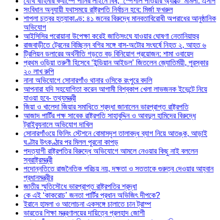
যৌথ বাহিনীর ক্যাম্পে পানির লাইনে বিষ, ‘স্পেশাল পাওয়ার অ্যাক্টে’ মামলা: এসপি
সংবিধান অনুযায়ী যথাসময়ে রাষ্ট্রপতি নির্বাচন হবে: মির্জা ফখরুল
শাপলা চত্বর হত্যাকাণ্ড: ৪১ জনের বিরুদ্ধে মানবতাবিরোধী অপরাধের আনুষ্ঠানিক
অভিযোগ
আইসিসির পরোয়ানা উপেক্ষা করেই জাতিসংঘে যাওয়ার ঘোষণা নেতানিয়াহুর
রাজবাড়ীতে ট্রেনের বিচ্ছিন্ন বগির সঙ্গে বাস-অটোর সংঘর্ষে নিহত ২, আহত ৬
ট্রিলিয়ন ডলারের অর্থনীতি গড়তে বড় বিনিয়োগ প্রয়োজন: শামা ওবায়েদ
প্রথম ওড়িয়া তরুণী হিসেবে ‘ইন্ডিয়ান আইডল’ জিতলেন জ্যোতির্ময়ী, পুরস্কার
২০ লাখ রুপি
নানা অভিযোগে সোনারগাঁও থানার ওসিকে রংপুরে বদলি
আপনারা যদি সহযোগিতা করেন আগামী বিশ্বকাপ খেলা লাভজনক ইভেন্টে নিয়ে
যাওয়া হবে- তথ্যমন্ত্রী
জিয়া ও খালেদা জিয়ার সমাধিতে শ্রদ্ধা জানালেন ভারপ্রাপ্ত রাষ্ট্রপতি
আজাদ পার্টির পক্ষ সাবেক রাষ্ট্রপতি সাহাবুদ্দিন ও আবদুল হামিদের বিরুদ্ধে
ট্রাইব্যুনালে অভিযোগ দাখিল
সোনারগাঁওয়ে ফিলিং স্টেশনে বোমাসদৃশ তালাবদ্ধ ব্যাগ নিয়ে আতঙ্ক, আড়াই
ঘণ্টার উৎকণ্ঠার পর মিলল পুরনো কাপড়
পদত্যাগী রাষ্ট্রপতির বিরুদ্ধে অভিযোগে আমলে নেওয়ার কিছু নাই বললেন
স্বরাষ্ট্রমন্ত্রী
পদোন্নতিতে রাজনৈতিক পরিচয় নয়, দক্ষতা ও সততাকে গুরুত্ব দেওয়ার আহ্বান
প্রধানমন্ত্রীর
জাতীয় স্মৃতিসৌধে ভারপ্রাপ্ত রাষ্ট্রপতির শ্রদ্ধা
কে এই ‘কাকরোচ’ জনতা পার্টির প্রধান অভিজিৎ দীপকে?
ইরানে হামলা ও আলোচনা একসঙ্গে চালাতে চান ট্রাম্প
ভারতের শিক্ষা মন্ত্রণালয়ের দায়িত্বে প্রলহাদ জোশী