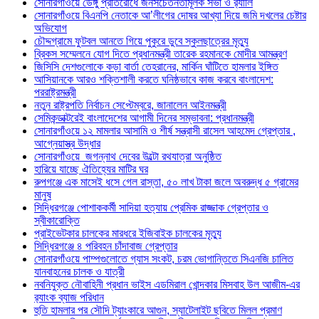
সোনারগাঁওয়ে ডেঙ্গু প্রতিরোধে জনসচেতনতামূলক সভা ও র‍্যালি
সোনারগাঁওয়ে বিএনপি নেতাকে আ’লীগের দোষর আখ্যা দিয়ে জমি দখলের চেষ্টার
অভিযোগ
চৌদ্দগ্রামে ফুটবল আনতে গিয়ে পুকুরে ডুবে স্কুলছাত্রের মৃত্যু
ব্রিকস সম্মেলনে যোগ দিতে প্রধানমন্ত্রী তারেক রহমানকে মোদীর আমন্ত্রণ
জিসিসি দেশগুলোকে কড়া বার্তা তেহরানের, মার্কিন ঘাঁটিতে হামলার ইঙ্গিত
আসিয়ানকে আরও শক্তিশালী করতে ঘনিষ্ঠভাবে কাজ করবে বাংলাদেশ:
পররাষ্ট্রমন্ত্রী
নতুন রাষ্ট্রপতি নির্বাচন সেপ্টেম্বরে, জানালেন আইনমন্ত্রী
সেমিকন্ডাক্টরেই বাংলাদেশের আগামী দিনের সম্ভাবনা: প্রধানমন্ত্রী
সোনারগাঁওয়ে ১২ মামলার আসামি ও শীর্ষ সন্ত্রাসী রাসেল আহমেদ গ্রেপ্তার ,
আগ্নেয়াস্ত্র উদ্ধার
সোনারগাঁওয়ে জগন্নাথ দেবের উল্টো রথযাত্রা অনুষ্ঠিত
হারিয়ে যাচ্ছে ঐতিহ্যের মাটির ঘর
রুপগঞ্জে এক মাসেই ধসে গেল রাস্তা, ৫০ লাখ টাকা জলে অবরুদ্ধ ৫ গ্রামের
মানুষ
সিদ্ধিরগঞ্জে পোশাককর্মী সাদিয়া হত্যায় প্রেমিক রাজ্জাক গ্রেপ্তার ও
স্বীকারোক্তি
প্রাইভেটকার চালকের মারধরে ইজিবাইক চালকের মৃত্যু
সিদ্ধিরগঞ্জে ৪ পরিবহন চাঁদাবাজ গ্রেপ্তার
সোনারগাঁওয়ে পাম্পগুলোতে গ্যাস সংকট, চরম ভোগান্তিতে সিএনজি চালিত
যানবাহনের চালক ও যাত্রী
নবনিযুক্ত নৌবাহিনী প্রধান ভাইস এডমিরাল খোন্দকার মিসবাহ উল আজীম-এর
র‍্যাংক ব্যাজ পরিধান
হুতি হামলার পর সৌদি ট্যাংকারে আগুন, স্যাটেলাইট ছবিতে মিলল প্রমাণ