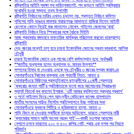
রাষ্ট্রপতির আইনি সুরক্ষা শুধু দায়িত্বকালেই, পদ ছাড়লে আইনি প্রক্রিয়ার
মুখোমুখি হওয়া সম্ভব: তথ্য উপদেষ্টা
রাষ্ট্রপতি নির্বাচনের তারিখ এখনও চূড়ান্ত নয়, প্রস্তুত নির্বাচন কমিশন
পুলিশের গাড়ি ভাঙচুর মামলায় নারায়ণগঞ্জ আদালতে হাজিরা দিলেন আইভী
ছেলেকে কোলে নিয়েই মঞ্চ মাতালেন নোবেল, গাইলেন জেমসের ‘বাবা’
রাষ্ট্রপতি নির্বাচন নিয়ে স্পিকারের সঙ্গে বৈঠকে সিইসি
আজ প্রথমবার বঙ্গভবনে দাফতরিক কার্যক্রম পরিচালনা করবেন ভারপ্রাপ্ত
রাষ্ট্রপতি
দেড় বছরের মধ্যেই চালু হবে চায়না ইকোনমিক জোনের প্রথম কারখানা: আশিক
চৌধুরী
চায়না ইকোনমিক জোনে এক লাখের বেশি কর্মসংস্থান হবে: অর্থমন্ত্রী
**জাতীয় অধ্যাপক হলেন অধ্যাপক ড. মাহবুব উল্লাহ**
সম্পদের হিসাব না দেওয়ায় এসকে সুর চৌধুরীর ৩ বছরের সশ্রম কারাদণ্ড
সোনারগাঁওয়ে ট্রাকের ধাক্কায় এক পথচারী নিহত, আহত ৪
সোনারগাঁওয়ে মিছিলের প্রস্তুতিকালে ছাত্রলীগের ১২কর্মী গ্রেপ্তার
‘ককরোচ জনতা পার্টি’র প্রতিষ্ঠাতাকে ফলো করে আলোচনায় প্রিয়াঙ্কা
স্যালুট বিতর্কে মুখ খুললেন ইশরাক, ‘এটি আমার ব্যক্তিগত শ্রদ্ধার প্রকাশ’
৩ শর্তে লাইসেন্স ফিরে পেল আদ্-দ্বীন মেডিকেল কলেজ হাসপাতাল
জাতীয় সংসদের সাউন্ড সিস্টেম প্রতিস্থাপনে উচ্চ পর্যায়ের সভা
সোনারগাঁওয়ে যুবককে পিটিয়ে ও ছুরিকাঘাতে হত্যা, আহত ৩
শাড়ি কিনে না দেওয়ায় স্বামীকে হত্যার অভিযোগ, ভারতে গ্রেপ্তার নারী
‘ক্যামেরার সামনে আমি অনেক আনন্দ পাই’—কাজী নওশাবা আহমেদ
নেপালে চলবে ভারতের ২০০ ও ৫০০ রুপির নোট, প্রায় এক দশক পর নিয়মে
পরিবর্তন