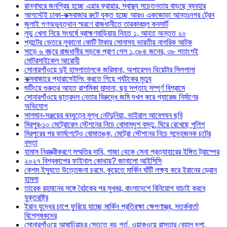
রান্নাঘরে জনপ্রিয় হচ্ছে এয়ার ফ্রায়ার, স্বাস্থ্য সচেতনতায় বাড়ছে ব্যবহার
আগস্টেই ঢাকা-কক্সবাজার রুটে যুক্ত হচ্ছে আরও একজোড়া আন্তঃনগর ট্রেন
জুলাই গণঅভ্যুত্থান স্মরণে রাজধানীতে তারকাবহুল কনসার্ট
লুডু খেলা নিয়ে সংঘর্ষে ব্রাহ্মণবাড়িয়ায় নিহত ১, আহত অন্তত ২০
প্যান্টের ভেতরে লুকানো কোটি টাকার সোনাসহ ভারতীয় নাগরিক আটক
সাড়ে ৬ বছরে রাজধানীর সড়কে প্রাণ গেল ১,৩৮৪ জনের, ৩৮ শতাংশই
মোটরসাইকেল আরোহী
সোনারগাঁওয়ে দুই হাসপাতালকে জরিমানা, অপারেশন থিয়েটার সিলগালা
কক্সবাজারে প্যারাসেইলিং করতে গিয়ে পর্যটকের মৃত্যু
শুটিংয়ে গুরুতর আহত রাশমিকা মান্দানা, ছয় সপ্তাহ সম্পূর্ণ বিশ্রামে
সোনারগাঁওয়ে ছাত্রদল নেতার বিরুদ্ধে জমি দখল করে গ্যারেজ নির্মাণের
অভিযোগ
সালমান-সঞ্জয়ের বন্ধুত্বে মুগ্ধ নেটদুনিয়া, ভাইরাল আবেগঘন ছবি
মিরপুর-১০ মেট্রোরেল স্টেশনের নিচে বোমাসদৃশ বস্তু, ঘিরে রেখেছে পুলিশ
মিরপুরের পর ফার্মগেটেও বোমাতঙ্ক, মেট্রো স্টেশনের নিচে সন্দেহজনক চটের
বস্তা
হামাস নিরস্ত্রীকরণে সম্মতির দাবি, গাজা থেকে সেনা প্রত্যাহারের ইঙ্গিত ট্রাম্পের
২০২৭ বিশ্বকাপের ফাইনাল কোথায়? জানালো আইসিসি
কেশম ইস্যুতে উত্তেজনা চরমে, কুয়েতে মার্কিন ঘাঁটি লক্ষ্য করে ইরানের ড্রোন
হামলা
তারেক রহমানের সঙ্গে বৈঠকের পর সুখবর, বাংলাদেশে বিনিয়োগ যাচাই করবে
যুক্তরাষ্ট্র
ইরান যুদ্ধের চাপে ফুরিয়ে যাচ্ছে মার্কিন প্রতিরক্ষা ক্ষেপণাস্ত্র, সতর্কবার্তা
বিশ্লেষকদের
সোনারগাঁওয়ে আষাঢ়িয়াচর সেতুতে বড় গর্ত, ওয়াকওয়ে রাস্তার বেহাল দশা,