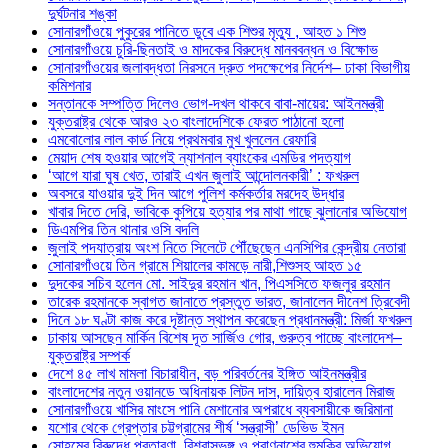
দুর্ঘটনার শঙ্কা
সোনারগাঁওয়ে পুকুরের পানিতে ডুবে এক শিশুর মৃত্যু , আহত ১ শিশু
সোনারগাঁওয়ে চুরি-ছিনতাই ও মাদকের বিরুদ্ধে মানববন্ধন ও বিক্ষোভ
সোনারগাঁওয়ের জলাবদ্ধতা নিরসনে দ্রুত পদক্ষেপের নির্দেশ– ঢাকা বিভাগীয়
কমিশনার
সন্তানকে সম্পত্তি দিলেও ভোগ-দখল থাকবে বাবা-মায়ের: আইনমন্ত্রী
যুক্তরাষ্ট্র থেকে আরও ২৩ বাংলাদেশিকে ফেরত পাঠানো হলো
এমবোলোর লাল কার্ড নিয়ে প্রথমবার মুখ খুললেন রেফারি
মেয়াদ শেষ হওয়ার আগেই ন্যাশনাল ব্যাংকের এমডির পদত্যাগ
‘আগে যারা ঘুষ খেত, তারাই এখন জুলাই আন্দোলনকারী’ : ফখরুল
অবসরে যাওয়ার দুই দিন আগে পুলিশ কর্মকর্তার মরদেহ উদ্ধার
খাবার দিতে দেরি, ভাবিকে কুপিয়ে হত্যার পর মাথা গাছে ঝুলানোর অভিযোগ
ডিএমপির তিন থানার ওসি বদলি
জুলাই পদযাত্রায় অংশ নিতে সিলেটে পৌঁছেছেন এনসিপির কেন্দ্রীয় নেতারা
সোনারগাঁওয়ে তিন গ্রামে শিয়ালের কামড়ে নারী,শিশুসহ আহত ১৫
দুদকের সচিব হলেন মো. সাইদুর রহমান খান, পিএসসিতে ফজলুর রহমান
তারেক রহমানকে স্বাগত জানাতে প্রস্তুত ভারত, জানালেন দীনেশ ত্রিবেদী
দিনে ১৮ ঘণ্টা কাজ করে দৃষ্টান্ত স্থাপন করেছেন প্রধানমন্ত্রী: মির্জা ফখরুল
ঢাকায় আসছেন মার্কিন বিশেষ দূত সার্জিও গোর, গুরুত্ব পাচ্ছে বাংলাদেশ–
যুক্তরাষ্ট্র সম্পর্ক
দেশে ৪৫ লাখ মামলা বিচারাধীন, বড় পরিবর্তনের ইঙ্গিত আইনমন্ত্রীর
বাংলাদেশের নতুন ওয়ানডে অধিনায়ক লিটন দাস, দায়িত্ব হারালেন মিরাজ
সোনারগাঁওয়ে খাসির মাংসে পানি মেশানোর অপরাধে ব্যবসায়ীকে জরিমানা
যশোর থেকে গ্রেপ্তার চট্টগ্রামের শীর্ষ ‘সন্ত্রাসী’ ডেভিড ইমন
সোহমের বিরুদ্ধে প্রতারণা, বিশ্বাসভঙ্গ ও প্রাণনাশের হুমকির অভিযোগ