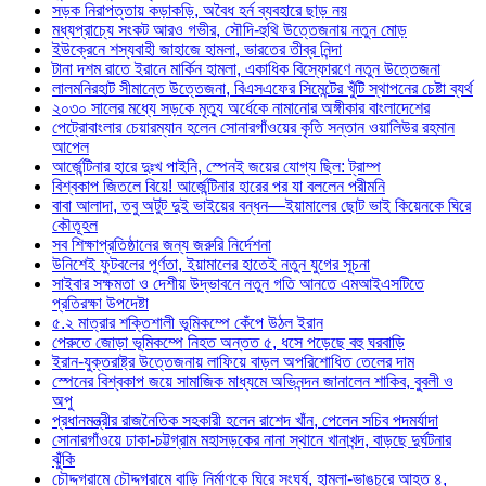
সড়ক নিরাপত্তায় কড়াকড়ি, অবৈধ হর্ন ব্যবহারে ছাড় নয়
মধ্যপ্রাচ্যে সংকট আরও গভীর, সৌদি-হুথি উত্তেজনায় নতুন মোড়
ইউক্রেনে শস্যবাহী জাহাজে হামলা, ভারতের তীব্র নিন্দা
টানা দশম রাতে ইরানে মার্কিন হামলা, একাধিক বিস্ফোরণে নতুন উত্তেজনা
লালমনিরহাট সীমান্তে উত্তেজনা, বিএসএফের সিমেন্টের খুঁটি স্থাপনের চেষ্টা ব্যর্থ
২০৩০ সালের মধ্যে সড়কে মৃত্যু অর্ধেকে নামানোর অঙ্গীকার বাংলাদেশের
পেট্রোবাংলার চেয়ারম্যান হলেন সোনারগাঁওয়ের কৃতি সন্তান ওয়ালিউর রহমান
আপেল
আর্জেন্টিনার হারে দুঃখ পাইনি, স্পেনই জয়ের যোগ্য ছিল: ট্রাম্প
বিশ্বকাপ জিতলে বিয়ে! আর্জেন্টিনার হারের পর যা বললেন পরীমনি
বাবা আলাদা, তবু অটুট দুই ভাইয়ের বন্ধন—ইয়ামালের ছোট ভাই কিয়েনকে ঘিরে
কৌতূহল
সব শিক্ষাপ্রতিষ্ঠানের জন্য জরুরি নির্দেশনা
উনিশেই ফুটবলের পূর্ণতা, ইয়ামালের হাতেই নতুন যুগের সূচনা
সাইবার সক্ষমতা ও দেশীয় উদ্ভাবনে নতুন গতি আনতে এমআইএসটিতে
প্রতিরক্ষা উপদেষ্টা
৫.২ মাত্রার শক্তিশালী ভূমিকম্পে কেঁপে উঠল ইরান
পেরুতে জোড়া ভূমিকম্পে নিহত অন্তত ৫, ধসে পড়েছে বহু ঘরবাড়ি
ইরান-যুক্তরাষ্ট্র উত্তেজনায় লাফিয়ে বাড়ল অপরিশোধিত তেলের দাম
স্পেনের বিশ্বকাপ জয়ে সামাজিক মাধ্যমে অভিনন্দন জানালেন শাকিব, বুবলী ও
অপু
প্রধানমন্ত্রীর রাজনৈতিক সহকারী হলেন রাশেদ খাঁন, পেলেন সচিব পদমর্যাদা
সোনারগাঁওয়ে ঢাকা-চট্টগ্রাম মহাসড়কের নানা স্থানে খানাখন্দ, বাড়ছে দুর্ঘটনার
ঝুঁকি
চৌদ্দগ্রামে চৌদ্দগ্রামে বাড়ি নির্মাণকে ঘিরে সংঘর্ষ, হামলা-ভাঙচুরে আহত ৪,