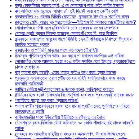
বন্যা মোকাবিলায় সরকার ব্যর্থ, এখন দোষারোপে লাভ নেই: নাহিদ ইসলাম
বক্স অফিসে ঝড় তুলেছে ‘ধামাল ৪’, দুই দিনেই আয় ৫৩ কোটির বেশি
বন্যাকবলিত ১১ জেলায় বিজিবি মোতায়েন, বান্দরবানে উদ্ধার ৬ শতাধিক মানুষ
রক্তাক্ত মেসি, আরও দৃঢ় প্রত্যাবর্তন—ইতিহাস কি আবারও আর্জেন্টিনার পক্ষে?
সোনারগাঁওয়ে শপিং মলে চুরির ঘটনায় চোর চক্রের ৯ সদস্য গ্রেপ্তার
দেশের শ্রেষ্ঠ প্রধান শিক্ষক হয়েছেন সোনারগাঁওয়ের বি. আর বিলকিস
বান্দরবানে বন্যাদুর্গত মানুষের পাশে বিজিবি: ১২২টি পরিবারকে নিরাপদে উদ্ধার ও
মানবিক সহায়তা প্রদান
বন্যাদুর্গত ও পানিবন্দি মানুষের পাশে বাংলাদেশ নৌবাহিনী
চিরসবুজ পূর্ণিমার জন্মদিন আজ, ৪৫ বছরে পা রাখলেন জনপ্রিয় এই নায়িকা
সোনারগাঁও থেকে আত্মসাৎ হওয়া ৭৫০ কার্টন সয়াবিন তেল উদ্ধার, প্রতারক ট্রাক
চালক গ্রেপ্তার
বালু ব্যবসা বন্ধ করেছি, এবার পাহাড় কাটাও বন্ধ করব: হুমাম কাদের
প্রত্যন্ত এলাকাতেও ত্রাণ পৌঁছাতে সব বাহিনী সমন্বিতভাবে কাজ করছে:
জ্বালানি প্রতিমন্ত্রী
জামিনে বেরিয়ে স্ত্রী-সন্তানসহ ৬ জনকে হত্যা, অভিযুক্ত পলাতক
ইন্টার্নদের হাত ধরেই চিকিৎসায় বিদেশমুখিতা বন্ধ হবে: প্রধানমন্ত্রী তারেক রহমান
গজারিয়ায় যাত্রা শুরু করল ‘ন্যাচার লাউঞ্জ’
পানাম নগরীর প্রবেশদ্বারে ধ্বংস হয়ে যাওয়া প্রাচীন সেতু পুননির্মাণের দাবিতে
মানববন্ধন ও র‌্যালী
বাণিজ্যমন্ত্রীর সাথে ইউরোপীয় ইউনিয়নের রাষ্ট্রদূত এর বৈঠক
চৌদ্দগ্রামে র‌্যাব-বিজিবির যৌথ অভিযানে ৭০ কেজি গাঁজাসহ দুই মাদক কারবারি
আটক
সুন্দরবনে বড় জাহাঙ্গীর বাহিনীর ৩ সদস্যের আত্মসমর্পণ, উদ্ধার জিম্মি জেলে