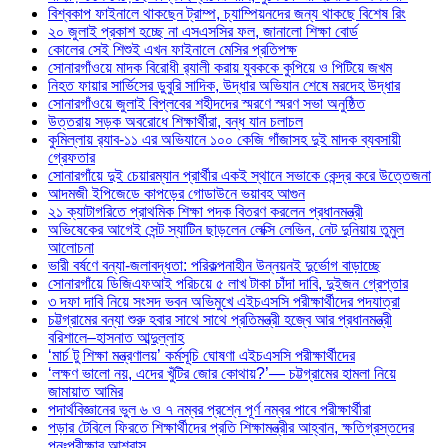
বিশ্বকাপ ফাইনালে থাকছেন ট্রাম্প, চ্যাম্পিয়নদের জন্য থাকছে বিশেষ রিং
২০ জুলাই প্রকাশ হচ্ছে না এসএসসির ফল, জানালো শিক্ষা বোর্ড
কোলের সেই শিশুই এখন ফাইনালে মেসির প্রতিপক্ষ
সোনারগাঁওয়ে মাদক বিরোধী র‌্যালী করায় যুবককে কুপিয়ে ও পিটিয়ে জখম
নিহত ফায়ার সার্ভিসের ডুবুরি সাদিক, উদ্ধার অভিযান শেষে মরদেহ উদ্ধার
সোনারগাঁওয়ে জুলাই বিপ্লবের শহীদদের স্মরণে স্মরণ সভা অনুষ্ঠিত
উত্তরায় সড়ক অবরোধে শিক্ষার্থীরা, বন্ধ যান চলাচল
কুমিল্লায় র‍্যাব-১১ এর অভিযানে ১০০ কেজি গাঁজাসহ দুই মাদক ব্যবসায়ী
গ্রেফতার
সোনারগাঁয়ে দুই চেয়ারম্যান প্রার্থীর একই স্থানে সভাকে কেন্দ্র করে উত্তেজনা
আদমজী ইপিজেডে কাপড়ের গোডাউনে ভয়াবহ আগুন
২১ ক্যাটাগরিতে প্রাথমিক শিক্ষা পদক বিতরণ করলেন প্রধানমন্ত্রী
অভিষেকের আগেই সেন্ট স্যাটিন ছাড়লেন লেক্সি লেভিন, নেট দুনিয়ায় তুমুল
আলোচনা
ভারী বর্ষণে বন্যা-জলাবদ্ধতা: পরিকল্পনাহীন উন্নয়নই দুর্ভোগ বাড়াচ্ছে
সোনারগাঁয়ে ডিজিএফআই পরিচয়ে ৫ লাখ টাকা চাঁদা দাবি, দুইজন গ্রেপ্তার
৩ দফা দাবি নিয়ে সংসদ ভবন অভিমুখে এইচএসসি পরীক্ষার্থীদের পদযাত্রা
চট্টগ্রামের বন্যা শুরু হবার সাথে সাথে প্রতিমন্ত্রী হজ্বে আর প্রধানমন্ত্রী
বরিশালে–হাসনাত আব্দুল্লাহ
‘মার্চ টু শিক্ষা মন্ত্রণালয়’ কর্মসূচি ঘোষণা এইচএসসি পরীক্ষার্থীদের
‘লক্ষণ ভালো নয়, এদের খুঁটির জোর কোথায়?’— চট্টগ্রামের হামলা নিয়ে
জামায়াত আমির
পদার্থবিজ্ঞানের ভুল ৬ ও ৭ নম্বর প্রশ্নে পূর্ণ নম্বর পাবে পরীক্ষার্থীরা
পড়ার টেবিলে ফিরতে শিক্ষার্থীদের প্রতি শিক্ষামন্ত্রীর আহ্বান, ক্ষতিগ্রস্তদের
পুনঃপরীক্ষার আশ্বাস