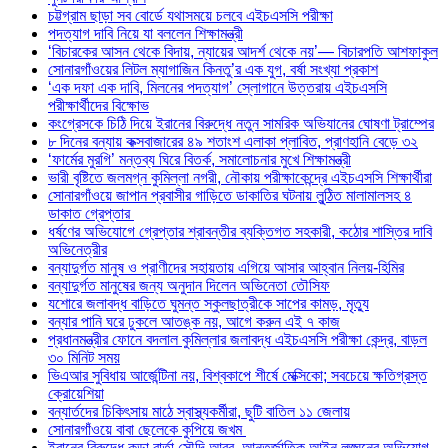
চট্টগ্রাম ছাড়া সব বোর্ডে যথাসময়ে চলবে এইচএসসি পরীক্ষা
পদত্যাগ দাবি নিয়ে যা বললেন শিক্ষামন্ত্রী
‘বিচারকের আসন থেকে বিদায়, ন্যায়ের আদর্শ থেকে নয়’— বিচারপতি আশফাকুল
সোনারগাঁওয়ের লিটল ম্যাগাজিন কিনতু’র এক যুগ, বর্ষা সংখ্যা প্রকাশ
‘এক দফা এক দাবি, মিলনের পদত্যাগ’ স্লোগানে উত্তরায় এইচএসসি
পরীক্ষার্থীদের বিক্ষোভ
কংগ্রেসকে চিঠি দিয়ে ইরানের বিরুদ্ধে নতুন সামরিক অভিযানের ঘোষণা ট্রাম্পের
৮ দিনের বন্যায় কক্সবাজারের ৪৯ শতাংশ এলাকা প্লাবিত, প্রাণহানি বেড়ে ৩২
‘ফার্মের মুরগি’ মন্তব্য ঘিরে বিতর্ক, সমালোচনার মুখে শিক্ষামন্ত্রী
ভারী বৃষ্টিতে জলমগ্ন কুমিল্লা নগরী, নৌকায় পরীক্ষাকেন্দ্রে এইচএসসি শিক্ষার্থীরা
সোনারগাঁওয়ে জাপান প্রবাসীর গাড়িতে ডাকাতির ঘটনায় লুন্ঠিত মালামালসহ ৪
ডাকাত গ্রেপ্তার
ধর্ষণের অভিযোগে গ্রেপ্তার শ্রাবন্তীর ব্যক্তিগত সহকারী, কঠোর শাস্তির দাবি
অভিনেত্রীর
বন্যাদুর্গত মানুষ ও প্রাণীদের সহায়তায় এগিয়ে আসার আহ্বান নিলয়-হিমির
বন্যাদুর্গত মানুষের জন্য অনুদান দিলেন অভিনেতা তৌসিফ
যশোরে জলাবদ্ধ বাড়িতে ঘুমন্ত স্কুলছাত্রীকে সাপের কামড়, মৃত্যু
বন্যার পানি ঘরে ঢুকলে আতঙ্ক নয়, আগে করুন এই ৭ কাজ
প্রধানমন্ত্রীর ফোনে বদলাল কুমিল্লার জলাবদ্ধ এইচএসসি পরীক্ষা কেন্দ্র, বাড়ল
৩০ মিনিট সময়
ভিএআর সুবিধায় আর্জেন্টিনা নয়, বিশ্বকাপে শীর্ষে মেক্সিকো; সবচেয়ে ক্ষতিগ্রস্ত
ক্রোয়েশিয়া
বন্যার্তদের চিকিৎসায় মাঠে স্বাস্থ্যকর্মীরা, ছুটি বাতিল ১১ জেলায়
সোনারগাঁওয়ে বাবা ছেলেকে কুপিয়ে জখম
ইরানের বিরুদ্ধে কড়া বার্তা সৌদি আরব, আন্তর্জাতিক আইন লঙ্ঘনের অভিযোগ