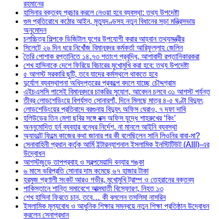
রহমানের
হাসিনার বক্তব্য প্রচার করলে নেওয়া হবে ব্যবস্থা: তথ্য উপদেষ্টা
গুম প্রতিরোধে কঠোর আইন, মৃত্যুদণ্ডসহ নতুন বিধানের সড়া মন্ত্রিসভায়
অনুমোদন
চলচ্চিত্র শিল্পকে ডিজিটাল যুগের উপযোগী করার আহ্বান তথ্যমন্ত্রীর
সিলেটে ২৬ দিন ধরে নিখোঁজ বিমানবন্দর কর্মকর্তা আরিফুল্লাহ জেলিন
তৈরি পোশাক রপ্তানিতে ১৪.৭৩ শতাংশ প্রবৃদ্ধি, আশাবাদী রপ্তানিকারকরা
শেখ হাসিনাকে দেশে ফিরিয়ে বিচারের মুখোমুখি করা হবে: তথ্য উপদেষ্টা
৫ আগস্ট সরকারি ছুটি, তবে যাদের কর্মস্থলে থাকতে হবে
দুর্যোগ ব্যবস্থাপনা অধিদপ্তরের প্রকল্পে বদলে যাচ্ছে চৌদ্দগ্রাম
এইচএসসি পাসেই বিমানবন্দরে চাকরির সুযোগ, আবেদন চলবে ৩১ আগস্ট পর্যন্ত
তীব্র লোডশেডিংয়ে বিপর্যস্ত সোনারগাঁ, দিনে মিলছে মাত্র ৪-৫ ঘণ্টা বিদ্যুৎ
লোডশেডিংয়ের প্রতিবাদে বরগুনায় বিদ্যুৎ অফিস ঘেরাও, ৭ দফা দাবি
হলিউডের তিন মেগা ছবির সঙ্গে বক্স অফিস যুদ্ধে শাহরুখের ‘কিং’
অননুমোদিত হর্ন ব্যবহার বন্ধের নির্দেশ, না মানলে আইনি ব্যবস্থা
অ্যাডাল্ট ফিল্মে কাজের কথা জানার পর কী বলেছিলেন সানি লিওনির বাবা-মা?
সেনাবাহিনী প্রধান কর্তৃক আর্মি ইন্টারন্যাশনাল ইসলামিক ইনস্টিটিউট (AIII)-এর
উদ্বোধন
আগস্টজুড়ে তাপপ্রবাহ ও স্বল্পমেয়াদি বন্যার শঙ্কা
৬ মাসে ভরিপ্রতি সোনার দাম কমেছে ৬৭ হাজার টাকা
হরমুজ প্রণালী সংকট আরও গভীর, মুখোমুখি ট্রাম্প ও তেহরানের বক্তব্য
পাকিস্তানে শান্তি সমাবেশে আত্মঘাতী বিস্ফোরণ, নিহত ১৩
শেখ হাসিনা ফিরতে চান, তবে… কী বললেন তসলিমা নাসরিন
ইসলামিক মূল্যবোধ ও আধুনিক শিক্ষার সমন্বয়ে নতুন শিক্ষা প্রতিষ্ঠান উদ্বোধন
করলেন সেনাপ্রধান