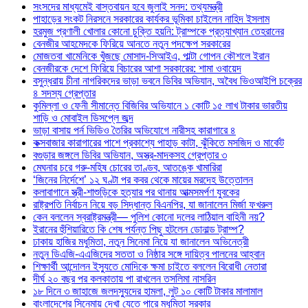
সংসদের মাধ্যমেই বাস্তবায়ন হবে জুলাই সনদ: তথ্যমন্ত্রী
পাহাড়ের সংকট নিরসনে সরকারের কার্যকর ভূমিকা চাইলেন নাহিদ ইসলাম
হরমুজ প্রণালী খোলার কোনো চুক্তি হয়নি: ট্রাম্পকে প্রত্যাখ্যান তেহরানের
বেনজীর আহমেদকে ফিরিয়ে আনতে নতুন পদক্ষেপ সরকারের
মোজতবা খামেনিকে খুঁজছে মোসাদ-সিআইএ, পাল্টা গোপন কৌশলে ইরান
বেনজীরকে দেশে ফিরিয়ে বিচারের আশা সরকারের: শামা ওবায়েদ
বসুন্ধরায় চীনা নাগরিকদের ভাড়া ভবনে ডিবির অভিযান, অবৈধ ভিওআইপি চক্রের
৪ সদস্য গ্রেপ্তার
কুমিল্লা ও ফেনী সীমান্তে বিজিবির অভিযানে ১ কোটি ১৫ লাখ টাকার ভারতীয়
শাড়ি ও মোবাইল ডিসপ্লে জব্দ
ভাড়া বাসায় পর্ন ভিডিও তৈরির অভিযোগে নারীসহ কারাগারে ৪
কক্সবাজার কারাগারের পাশে প্রকাশ্যে পাহাড় কাটা, ঝুঁকিতে মসজিদ ও মার্কেট
বগুড়ার জঙ্গলে ডিবির অভিযান, অস্ত্র-মাদকসহ গ্রেপ্তার ৩
মেঘনার চরে গরু-মহিষ চোরের তাণ্ডব, আতঙ্কে খামারিরা
‘জিনের নির্দেশে’ ১২ ঘণ্টা পর কবর থেকে মায়ের মরদেহ উত্তোলন
কলাবাগানে স্ত্রী-শাশুড়িকে হত্যার পর থানায় আত্মসমর্পণ যুবকের
রাষ্ট্রপতি নির্বাচন নিয়ে বড় সিদ্ধান্ত বিএনপির, যা জানালেন মির্জা ফখরুল
কেন বললেন স্বরাষ্ট্রমন্ত্রী— পুলিশ কোনো দলের লাঠিয়াল বাহিনী নয়?
ইরানের হুঁশিয়ারিতে কি শেষ পর্যন্ত পিছু হটলেন ডোনাল্ড ট্রাম্প?
ঢাকায় হাজির মধুমিতা, নতুন সিনেমা নিয়ে যা জানালেন অভিনেত্রী
নতুন ডিএজি-এএজিদের সততা ও নিষ্ঠার সঙ্গে দায়িত্ব পালনের আহ্বান
শিক্ষার্থী আন্দোলন ইস্যুতে মোদিকে ক্ষমা চাইতে বললেন বিরোধী নেতারা
দীর্ঘ ২০ বছর পর কলকাতায় পা রাখলেন তসলিমা নাসরিন
১৮ দিনে ৩ জাহাজে জলদস্যুদের হামলা, লুট ১০ কোটি টাকার মালামাল
বাংলাদেশের সিনেমায় দেখা যেতে পারে মধুমিতা সরকার