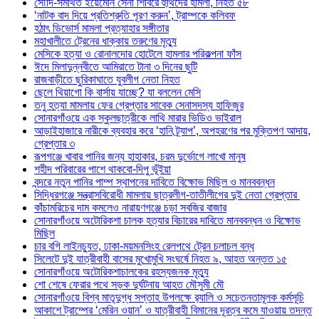
সৌদি-সমর্থিত ইয়েমেনি সেনা শিবিরে হুথিদের হামলা, নিহত ৫৮
‘নাটক বাদ দিয়ে প্রতিশ্রুতি পূরণ করুন’, ট্রাম্পকে কলিবফ
হঠাৎ ডিভোর্স মামলা প্রত্যাহার সঙ্গীতার
মহাখালীতে ট্রেনের ধাক্কায় তরুণের মৃত্যু
মেসিকে হত্যা ও রোনালদোর হোটেলে হামলার পরিকল্পনা ফাঁস
ঈদে মিলাদুন্নবীতে আমিরাতে টানা ৩ দিনের ছুটি
রাজবাড়ীতে ছুরিকাঘাতে যুবলীগ নেতা নিহত
ছেলে থিয়াগো কি বার্সায় যাচ্ছে? যা বললেন মেসি
তনু হত্যা মামলায় ফের গ্রেপ্তার সাবেক সেনাসদস্য হাফিজুর
সোনারগাঁওয়ে এক স্কুলছাত্রীকে লাথি মারার ভিডিও ভাইরাল
আড়াইহাজারে নারীকে ব্যবহার করে ‘হানি ট্র্যাপ’, অপহরণের পর মুক্তিপণ আদায়,
গ্রেপ্তার ৩
রূপগঞ্জে খাবার পানির জন্য হাহাকার, চরম দুর্ভোগে লাখো মানুষ
শহীদ পরিবারের পাশে থাকবো-দিপু ভূঁইয়া
বন্দরে নতুন পানির পাম্প স্থাপনের দাবিতে বিক্ষোভ মিছিল ও মানববন্ধন
সিদ্ধিরগঞ্জে সন্ত্রাসবিরোধী মামলায় ছাত্রলীগ-তাতীলীগের দুই নেতা গ্রেপ্তার ‎
কাঁচামরিচের দাম কমলেও নারায়ণগঞ্জে চড়া সবজির বাজার
সোনারগাঁওয়ে অটোরিকশা চালক হত্যার বিচারের দাবিতে মানববন্ধন ও বিক্ষোভ
মিছিল
চার বগি লাইনচ্যুত, ঢাকা-ময়মনসিংহ রেলপথে ট্রেন চলাচল বন্ধ
সিলেটে দুই যাত্রীবাহী বাসের মুখোমুখি সংঘর্ষে নিহত ৯, আহত অন্তত ১৫
সোনারগাঁওয়ে অটোরিকশাচালকের রহস্যজনক মৃত্যু
শো শেষে ফেরার পথে সড়ক দুর্ঘটনায় আহত মৌসুমী মৌ
সোনারগাঁওয়ে বিশ্ব মাতৃদুগ্ধ সপ্তাহ উপলক্ষে র‍্যালি ও সচেতনতামূলক কর্মসূচি
আকাশে ট্রাম্পের ‘মেরিন ওয়ান’ ও যাত্রীবাহী বিমানের দূরত্ব কমে যাওয়ায় তদন্ত