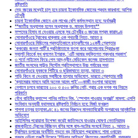
রাষ্ট্রপতি
দেড় বছরের মধ্যেই চালু হবে চায়না ইকোনমিক জোনের প্রথম কারখানা: আশিক
চৌধুরী
চায়না ইকোনমিক জোনে এক লাখের বেশি কর্মসংস্থান হবে: অর্থমন্ত্রী
**জাতীয় অধ্যাপক হলেন অধ্যাপক ড. মাহবুব উল্লাহ**
সম্পদের হিসাব না দেওয়ায় এসকে সুর চৌধুরীর ৩ বছরের সশ্রম কারাদণ্ড
সোনারগাঁওয়ে ট্রাকের ধাক্কায় এক পথচারী নিহত, আহত ৪
সোনারগাঁওয়ে মিছিলের প্রস্তুতিকালে ছাত্রলীগের ১২কর্মী গ্রেপ্তার
‘ককরোচ জনতা পার্টি’র প্রতিষ্ঠাতাকে ফলো করে আলোচনায় প্রিয়াঙ্কা
স্যালুট বিতর্কে মুখ খুললেন ইশরাক, ‘এটি আমার ব্যক্তিগত শ্রদ্ধার প্রকাশ’
৩ শর্তে লাইসেন্স ফিরে পেল আদ্-দ্বীন মেডিকেল কলেজ হাসপাতাল
জাতীয় সংসদের সাউন্ড সিস্টেম প্রতিস্থাপনে উচ্চ পর্যায়ের সভা
সোনারগাঁওয়ে যুবককে পিটিয়ে ও ছুরিকাঘাতে হত্যা, আহত ৩
শাড়ি কিনে না দেওয়ায় স্বামীকে হত্যার অভিযোগ, ভারতে গ্রেপ্তার নারী
‘ক্যামেরার সামনে আমি অনেক আনন্দ পাই’—কাজী নওশাবা আহমেদ
নেপালে চলবে ভারতের ২০০ ও ৫০০ রুপির নোট, প্রায় এক দশক পর নিয়মে
পরিবর্তন
যৌথ বাহিনীর ক্যাম্পে পানির লাইনে বিষ, ‘স্পেশাল পাওয়ার অ্যাক্টে’ মামলা: এসপি
সংবিধান অনুযায়ী যথাসময়ে রাষ্ট্রপতি নির্বাচন হবে: মির্জা ফখরুল
শাপলা চত্বর হত্যাকাণ্ড: ৪১ জনের বিরুদ্ধে মানবতাবিরোধী অপরাধের আনুষ্ঠানিক
অভিযোগ
আইসিসির পরোয়ানা উপেক্ষা করেই জাতিসংঘে যাওয়ার ঘোষণা নেতানিয়াহুর
রাজবাড়ীতে ট্রেনের বিচ্ছিন্ন বগির সঙ্গে বাস-অটোর সংঘর্ষে নিহত ২, আহত ৬
ট্রিলিয়ন ডলারের অর্থনীতি গড়তে বড় বিনিয়োগ প্রয়োজন: শামা ওবায়েদ
প্রথম ওড়িয়া তরুণী হিসেবে ‘ইন্ডিয়ান আইডল’ জিতলেন জ্যোতির্ময়ী, পুরস্কার