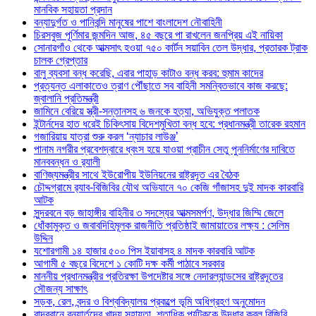
মানবিক সহায়তা প্রদান
বন্যাদুর্গত ও পানিবন্দি মানুষের পাশে বাংলাদেশ নৌবাহিনী
চিরসবুজ পূর্ণিমার জন্মদিন আজ, ৪৫ বছরে পা রাখলেন জনপ্রিয় এই নায়িকা
সোনারগাঁও থেকে আত্মসাৎ হওয়া ৭৫০ কার্টন সয়াবিন তেল উদ্ধার, প্রতারক ট্রাক
চালক গ্রেপ্তার
বালু ব্যবসা বন্ধ করেছি, এবার পাহাড় কাটাও বন্ধ করব: হুমাম কাদের
প্রত্যন্ত এলাকাতেও ত্রাণ পৌঁছাতে সব বাহিনী সমন্বিতভাবে কাজ করছে:
জ্বালানি প্রতিমন্ত্রী
জামিনে বেরিয়ে স্ত্রী-সন্তানসহ ৬ জনকে হত্যা, অভিযুক্ত পলাতক
ইন্টার্নদের হাত ধরেই চিকিৎসায় বিদেশমুখিতা বন্ধ হবে: প্রধানমন্ত্রী তারেক রহমান
গজারিয়ায় যাত্রা শুরু করল ‘ন্যাচার লাউঞ্জ’
পানাম নগরীর প্রবেশদ্বারে ধ্বংস হয়ে যাওয়া প্রাচীন সেতু পুননির্মাণের দাবিতে
মানববন্ধন ও র‌্যালী
বাণিজ্যমন্ত্রীর সাথে ইউরোপীয় ইউনিয়নের রাষ্ট্রদূত এর বৈঠক
চৌদ্দগ্রামে র‌্যাব-বিজিবির যৌথ অভিযানে ৭০ কেজি গাঁজাসহ দুই মাদক কারবারি
আটক
সুন্দরবনে বড় জাহাঙ্গীর বাহিনীর ৩ সদস্যের আত্মসমর্পণ, উদ্ধার জিম্মি জেলে
ধোঁকামুক্ত ও জবাবদিহিমূলক রাজনীতি প্রতিষ্ঠাই জামায়াতের লক্ষ্য : সেলিম
উদ্দিন
যশোরগামী ১৪ হাজার ৫০০ পিস ইয়াবাসহ ৪ মাদক কারবারি আটক
আগামী ৫ বছরে বিদেশে ১ কোটি দক্ষ কর্মী পাঠাবে সরকার
মাননীয় প্রধানমন্ত্রীর প্রতিরক্ষা উপদেষ্টার সঙ্গে নেদারল্যান্ডসের রাষ্ট্রদূতের
সৌজন্য সাক্ষাৎ
সড়ক, রেল, বন্দর ও বিশ্ববিদ্যালয় প্রকল্পে ভূমি অধিগ্রহণ অনুমোদন
বান্দরবানে বন্যার্তদের খাদ্য সহায়তা, শতাধিক পর্যটককে উদ্ধার করল বিজিবি