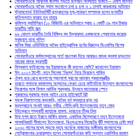
সোনারগাঁওকে আধুনিক জনপদ গড়তে উন্নয়ন অব্যাহত থাকবে – এমপি মান্নান
সোনারগাঁওয়ে অবৈধ গ্যাস সংযোগে চলা ৪ চুনা ও ১ ঢালাই কারখানায় অভিযান
স্ট্যামফোর্ড ইউনিভার্সিটি ছাত্রদলের যুগ্ম-সাধারণ সম্পাদক হলেন গুণবতীর
কৃতিসন্তান ফারাহ তুন নাহার
কুমিল্লা ব্যাটালিয়ন (১০ বিজিবি) এর অভিযানে প্রায় ২ কোটি ৩৯ লাখ টাকার
ভারতীয় শাড়ি জব্দ
৯৯ বোতল ভারতীয় তৈরি নিষিদ্ধ মদ উদ্ধারসহ একজনকে গ্রেফতার করেছে
সবুজবাগ থানা পুলিশ
মানিক মিয়া এভিনিউয়ে অবৈধ হাইড্রোলিক হর্নের বিরুদ্ধে ডিএমপির বিশেষ
অভিযান
সোনারগাঁওয়ে কর্মসংস্থানের শর্তে মুচলেকা দিয়ে আবারও মাদক ব্যবসা ছাড়লেন
আরেক মাদক ব্যবসায়ী
বিশ্বকাপ ফাইনালের পর ইয়ামালকে কী বললেন মেসি? জানালেন ইয়ামাল
ঈদ ২০২৭ টার্গেট, নতুন সিনেমা ‘নিঃস্ব’ নিয়ে ফিরছেন শাকিব
ঐক্য ধরে রেখে জনগণের প্রত্যাশা পূরণের আহ্বান প্রধানমন্ত্রীর
ভারতে পলাতক কামালসহ অন্যদের ফেরত চেয়ে কূটনৈতিক উদ্যোগ বাংলাদেশের
শিরোপার সঙ্গে বিশাল আর্থিক পুরস্কার, উৎসবে মাতোয়ারা স্পেন
পুরুষদের সুরক্ষায় পৃথক আইন চেয়ে হাইকোর্টে রিট
সড়ক নিরাপত্তায় কড়াকড়ি, অবৈধ হর্ন ব্যবহারে ছাড় নয়
মধ্যপ্রাচ্যে সংকট আরও গভীর, সৌদি-হুথি উত্তেজনায় নতুন মোড়
ইউক্রেনে শস্যবাহী জাহাজে হামলা, ভারতের তীব্র নিন্দা
টানা দশম রাতে ইরানে মার্কিন হামলা, একাধিক বিস্ফোরণে নতুন উত্তেজনা
লালমনিরহাট সীমান্তে উত্তেজনা, বিএসএফের সিমেন্টের খুঁটি স্থাপনের চেষ্টা ব্যর্থ
২০৩০ সালের মধ্যে সড়কে মৃত্যু অর্ধেকে নামানোর অঙ্গীকার বাংলাদেশের
পেট্রোবাংলার চেয়ারম্যান হলেন সোনারগাঁওয়ের কৃতি সন্তান ওয়ালিউর রহমান