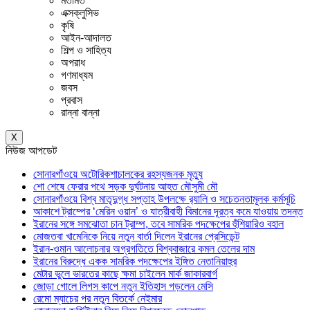
মতামত
এক্সক্লুসিভ
কৃষি
আইন-আদালত
শিল্প ও সাহিত্য
অপরাধ
গণমাধ্যম
জবস
প্রবাস
রান্না বান্না
X
নিউজ আপডেট
সোনারগাঁওয়ে অটোরিকশাচালকের রহস্যজনক মৃত্যু
শো শেষে ফেরার পথে সড়ক দুর্ঘটনায় আহত মৌসুমী মৌ
সোনারগাঁওয়ে বিশ্ব মাতৃদুগ্ধ সপ্তাহ উপলক্ষে র‍্যালি ও সচেতনতামূলক কর্মসূচি
আকাশে ট্রাম্পের ‘মেরিন ওয়ান’ ও যাত্রীবাহী বিমানের দূরত্ব কমে যাওয়ায় তদন্ত
ইরানের সঙ্গে সমঝোতা চান ট্রাম্প, তবে সামরিক পদক্ষেপের হুঁশিয়ারিও বহাল
মোজতবা খামেনিকে নিয়ে নতুন বার্তা দিলেন ইরানের প্রেসিডেন্ট
ইরান-ওমান আলোচনার অগ্রগতিতে বিশ্ববাজারে কমল তেলের দাম
ইরানের বিরুদ্ধে একক সামরিক পদক্ষেপের ইঙ্গিত নেতানিয়াহুর
মেটার ভুলে ভারতের কাছে ক্ষমা চাইলেন মার্ক জাকারবার্গ
জোড়া গোলে লিগস কাপে নতুন ইতিহাস গড়লেন মেসি
রেমো ম্যাচের পর নতুন বিতর্কে নেইমার