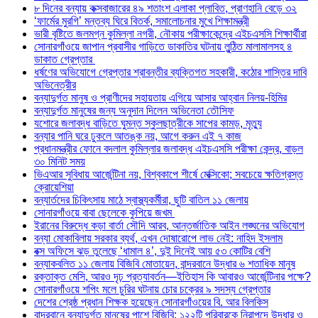
৮ দিনের বন্যায় কক্সবাজারের ৪৯ শতাংশ এলাকা প্লাবিত, প্রাণহানি বেড়ে ৩২
‘ফার্মের মুরগি’ মন্তব্য ঘিরে বিতর্ক, সমালোচনার মুখে শিক্ষামন্ত্রী
ভারী বৃষ্টিতে জলমগ্ন কুমিল্লা নগরী, নৌকায় পরীক্ষাকেন্দ্রে এইচএসসি শিক্ষার্থীরা
সোনারগাঁওয়ে জাপান প্রবাসীর গাড়িতে ডাকাতির ঘটনায় লুন্ঠিত মালামালসহ ৪
ডাকাত গ্রেপ্তার
ধর্ষণের অভিযোগে গ্রেপ্তার শ্রাবন্তীর ব্যক্তিগত সহকারী, কঠোর শাস্তির দাবি
অভিনেত্রীর
বন্যাদুর্গত মানুষ ও প্রাণীদের সহায়তায় এগিয়ে আসার আহ্বান নিলয়-হিমির
বন্যাদুর্গত মানুষের জন্য অনুদান দিলেন অভিনেতা তৌসিফ
যশোরে জলাবদ্ধ বাড়িতে ঘুমন্ত স্কুলছাত্রীকে সাপের কামড়, মৃত্যু
বন্যার পানি ঘরে ঢুকলে আতঙ্ক নয়, আগে করুন এই ৭ কাজ
প্রধানমন্ত্রীর ফোনে বদলাল কুমিল্লার জলাবদ্ধ এইচএসসি পরীক্ষা কেন্দ্র, বাড়ল
৩০ মিনিট সময়
ভিএআর সুবিধায় আর্জেন্টিনা নয়, বিশ্বকাপে শীর্ষে মেক্সিকো; সবচেয়ে ক্ষতিগ্রস্ত
ক্রোয়েশিয়া
বন্যার্তদের চিকিৎসায় মাঠে স্বাস্থ্যকর্মীরা, ছুটি বাতিল ১১ জেলায়
সোনারগাঁওয়ে বাবা ছেলেকে কুপিয়ে জখম
ইরানের বিরুদ্ধে কড়া বার্তা সৌদি আরব, আন্তর্জাতিক আইন লঙ্ঘনের অভিযোগ
বন্যা মোকাবিলায় সরকার ব্যর্থ, এখন দোষারোপে লাভ নেই: নাহিদ ইসলাম
বক্স অফিসে ঝড় তুলেছে ‘ধামাল ৪’, দুই দিনেই আয় ৫৩ কোটির বেশি
বন্যাকবলিত ১১ জেলায় বিজিবি মোতায়েন, বান্দরবানে উদ্ধার ৬ শতাধিক মানুষ
রক্তাক্ত মেসি, আরও দৃঢ় প্রত্যাবর্তন—ইতিহাস কি আবারও আর্জেন্টিনার পক্ষে?
সোনারগাঁওয়ে শপিং মলে চুরির ঘটনায় চোর চক্রের ৯ সদস্য গ্রেপ্তার
দেশের শ্রেষ্ঠ প্রধান শিক্ষক হয়েছেন সোনারগাঁওয়ের বি. আর বিলকিস
বান্দরবানে বন্যাদুর্গত মানুষের পাশে বিজিবি: ১২২টি পরিবারকে নিরাপদে উদ্ধার ও