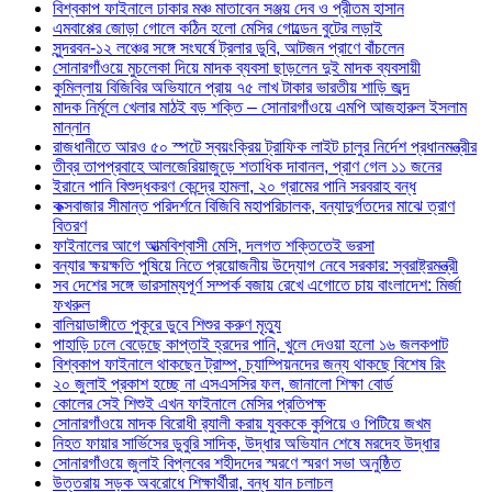
বিশ্বকাপ ফাইনালে ঢাকার মঞ্চ মাতাবেন সঞ্জয় দেব ও প্রীতম হাসান
এমবাপ্পের জোড়া গোলে কঠিন হলো মেসির গোল্ডেন বুটের লড়াই
সুন্দরবন-১২ লঞ্চের সঙ্গে সংঘর্ষে ট্রলার ডুবি, আটজন প্রাণে বাঁচলেন
সোনারগাঁওয়ে মুচলেকা দিয়ে মাদক ব্যবসা ছাড়লেন দুই মাদক ব্যবসায়ী
কুমিল্লায় বিজিবির অভিযানে প্রায় ৭৫ লাখ টাকার ভারতীয় শাড়ি জব্দ
মাদক নির্মূলে খেলার মাঠই বড় শক্তি – সোনারগাঁওয়ে এমপি আজহারুল ইসলাম
মান্নান
রাজধানীতে আরও ৫০ স্পটে স্বয়ংক্রিয় ট্রাফিক লাইট চালুর নির্দেশ প্রধানমন্ত্রীর
তীব্র তাপপ্রবাহে আলজেরিয়াজুড়ে শতাধিক দাবানল, প্রাণ গেল ১১ জনের
ইরানে পানি বিশুদ্ধকরণ কেন্দ্রে হামলা, ২০ গ্রামের পানি সরবরাহ বন্ধ
কক্সবাজার সীমান্ত পরিদর্শনে বিজিবি মহাপরিচালক, বন্যাদুর্গতদের মাঝে ত্রাণ
বিতরণ
ফাইনালের আগে আত্মবিশ্বাসী মেসি, দলগত শক্তিতেই ভরসা
বন্যার ক্ষয়ক্ষতি পুষিয়ে নিতে প্রয়োজনীয় উদ্যোগ নেবে সরকার: স্বরাষ্ট্রমন্ত্রী
সব দেশের সঙ্গে ভারসাম্যপূর্ণ সম্পর্ক বজায় রেখে এগোতে চায় বাংলাদেশ: মির্জা
ফখরুল
বালিয়াডাঙ্গীতে পুকূরে ডুবে শিশুর করুণ মৃত্যু
পাহাড়ি ঢলে বেড়েছে কাপ্তাই হ্রদের পানি, খুলে দেওয়া হলো ১৬ জলকপাট
বিশ্বকাপ ফাইনালে থাকছেন ট্রাম্প, চ্যাম্পিয়নদের জন্য থাকছে বিশেষ রিং
২০ জুলাই প্রকাশ হচ্ছে না এসএসসির ফল, জানালো শিক্ষা বোর্ড
কোলের সেই শিশুই এখন ফাইনালে মেসির প্রতিপক্ষ
সোনারগাঁওয়ে মাদক বিরোধী র‌্যালী করায় যুবককে কুপিয়ে ও পিটিয়ে জখম
নিহত ফায়ার সার্ভিসের ডুবুরি সাদিক, উদ্ধার অভিযান শেষে মরদেহ উদ্ধার
সোনারগাঁওয়ে জুলাই বিপ্লবের শহীদদের স্মরণে স্মরণ সভা অনুষ্ঠিত
উত্তরায় সড়ক অবরোধে শিক্ষার্থীরা, বন্ধ যান চলাচল