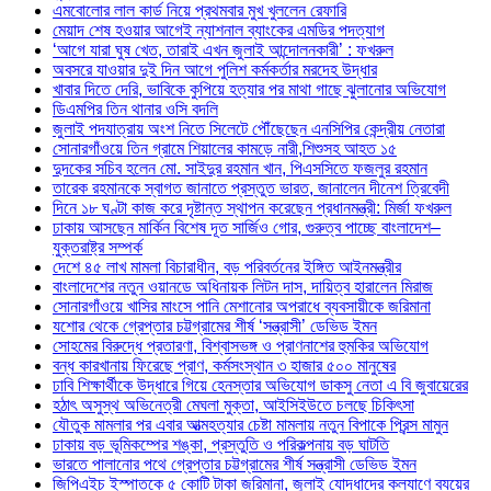
এমবোলোর লাল কার্ড নিয়ে প্রথমবার মুখ খুললেন রেফারি
মেয়াদ শেষ হওয়ার আগেই ন্যাশনাল ব্যাংকের এমডির পদত্যাগ
‘আগে যারা ঘুষ খেত, তারাই এখন জুলাই আন্দোলনকারী’ : ফখরুল
অবসরে যাওয়ার দুই দিন আগে পুলিশ কর্মকর্তার মরদেহ উদ্ধার
খাবার দিতে দেরি, ভাবিকে কুপিয়ে হত্যার পর মাথা গাছে ঝুলানোর অভিযোগ
ডিএমপির তিন থানার ওসি বদলি
জুলাই পদযাত্রায় অংশ নিতে সিলেটে পৌঁছেছেন এনসিপির কেন্দ্রীয় নেতারা
সোনারগাঁওয়ে তিন গ্রামে শিয়ালের কামড়ে নারী,শিশুসহ আহত ১৫
দুদকের সচিব হলেন মো. সাইদুর রহমান খান, পিএসসিতে ফজলুর রহমান
তারেক রহমানকে স্বাগত জানাতে প্রস্তুত ভারত, জানালেন দীনেশ ত্রিবেদী
দিনে ১৮ ঘণ্টা কাজ করে দৃষ্টান্ত স্থাপন করেছেন প্রধানমন্ত্রী: মির্জা ফখরুল
ঢাকায় আসছেন মার্কিন বিশেষ দূত সার্জিও গোর, গুরুত্ব পাচ্ছে বাংলাদেশ–
যুক্তরাষ্ট্র সম্পর্ক
দেশে ৪৫ লাখ মামলা বিচারাধীন, বড় পরিবর্তনের ইঙ্গিত আইনমন্ত্রীর
বাংলাদেশের নতুন ওয়ানডে অধিনায়ক লিটন দাস, দায়িত্ব হারালেন মিরাজ
সোনারগাঁওয়ে খাসির মাংসে পানি মেশানোর অপরাধে ব্যবসায়ীকে জরিমানা
যশোর থেকে গ্রেপ্তার চট্টগ্রামের শীর্ষ ‘সন্ত্রাসী’ ডেভিড ইমন
সোহমের বিরুদ্ধে প্রতারণা, বিশ্বাসভঙ্গ ও প্রাণনাশের হুমকির অভিযোগ
বন্ধ কারখানায় ফিরেছে প্রাণ, কর্মসংস্থান ৩ হাজার ৫০০ মানুষের
ঢাবি শিক্ষার্থীকে উদ্ধারে গিয়ে হেনস্তার অভিযোগ ডাকসু নেতা এ বি জুবায়েরের
হঠাৎ অসুস্থ অভিনেত্রী মেঘলা মুক্তা, আইসিইউতে চলছে চিকিৎসা
যৌতুক মামলার পর এবার আত্মহত্যার চেষ্টা মামলায় নতুন বিপাকে প্রিন্স মামুন
ঢাকায় বড় ভূমিকম্পের শঙ্কা, প্রস্তুতি ও পরিকল্পনায় বড় ঘাটতি
ভারতে পালানোর পথে গ্রেপ্তার চট্টগ্রামের শীর্ষ সন্ত্রাসী ডেভিড ইমন
জিপিএইচ ইস্পাতকে ৫ কোটি টাকা জরিমানা, জুলাই যোদ্ধাদের কল্যাণে ব্যয়ের