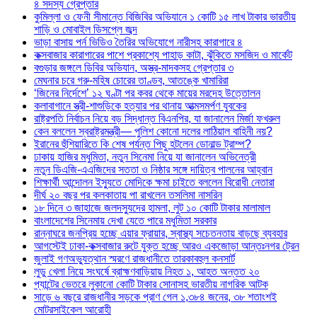
৪ সদস্য গ্রেপ্তার
কুমিল্লা ও ফেনী সীমান্তে বিজিবির অভিযানে ১ কোটি ১৫ লাখ টাকার ভারতীয়
শাড়ি ও মোবাইল ডিসপ্লে জব্দ
ভাড়া বাসায় পর্ন ভিডিও তৈরির অভিযোগে নারীসহ কারাগারে ৪
কক্সবাজার কারাগারের পাশে প্রকাশ্যে পাহাড় কাটা, ঝুঁকিতে মসজিদ ও মার্কেট
বগুড়ার জঙ্গলে ডিবির অভিযান, অস্ত্র-মাদকসহ গ্রেপ্তার ৩
মেঘনার চরে গরু-মহিষ চোরের তাণ্ডব, আতঙ্কে খামারিরা
‘জিনের নির্দেশে’ ১২ ঘণ্টা পর কবর থেকে মায়ের মরদেহ উত্তোলন
কলাবাগানে স্ত্রী-শাশুড়িকে হত্যার পর থানায় আত্মসমর্পণ যুবকের
রাষ্ট্রপতি নির্বাচন নিয়ে বড় সিদ্ধান্ত বিএনপির, যা জানালেন মির্জা ফখরুল
কেন বললেন স্বরাষ্ট্রমন্ত্রী— পুলিশ কোনো দলের লাঠিয়াল বাহিনী নয়?
ইরানের হুঁশিয়ারিতে কি শেষ পর্যন্ত পিছু হটলেন ডোনাল্ড ট্রাম্প?
ঢাকায় হাজির মধুমিতা, নতুন সিনেমা নিয়ে যা জানালেন অভিনেত্রী
নতুন ডিএজি-এএজিদের সততা ও নিষ্ঠার সঙ্গে দায়িত্ব পালনের আহ্বান
শিক্ষার্থী আন্দোলন ইস্যুতে মোদিকে ক্ষমা চাইতে বললেন বিরোধী নেতারা
দীর্ঘ ২০ বছর পর কলকাতায় পা রাখলেন তসলিমা নাসরিন
১৮ দিনে ৩ জাহাজে জলদস্যুদের হামলা, লুট ১০ কোটি টাকার মালামাল
বাংলাদেশের সিনেমায় দেখা যেতে পারে মধুমিতা সরকার
রান্নাঘরে জনপ্রিয় হচ্ছে এয়ার ফ্রায়ার, স্বাস্থ্য সচেতনতায় বাড়ছে ব্যবহার
আগস্টেই ঢাকা-কক্সবাজার রুটে যুক্ত হচ্ছে আরও একজোড়া আন্তঃনগর ট্রেন
জুলাই গণঅভ্যুত্থান স্মরণে রাজধানীতে তারকাবহুল কনসার্ট
লুডু খেলা নিয়ে সংঘর্ষে ব্রাহ্মণবাড়িয়ায় নিহত ১, আহত অন্তত ২০
প্যান্টের ভেতরে লুকানো কোটি টাকার সোনাসহ ভারতীয় নাগরিক আটক
সাড়ে ৬ বছরে রাজধানীর সড়কে প্রাণ গেল ১,৩৮৪ জনের, ৩৮ শতাংশই
মোটরসাইকেল আরোহী