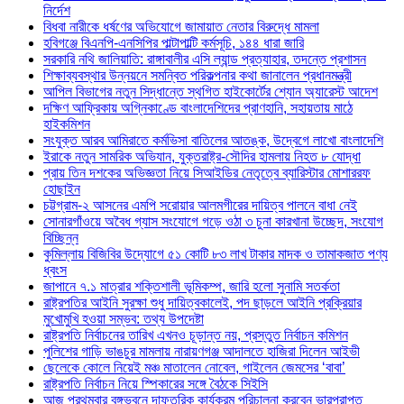
নির্দেশ
বিধবা নারীকে ধর্ষণের অভিযোগে জামায়াত নেতার বিরুদ্ধে মামলা
হবিগঞ্জে বিএনপি-এনসিপির পাল্টাপাল্টি কর্মসূচি, ১৪৪ ধারা জারি
সরকারি নথি জালিয়াতি: রাঙ্গাবালীর এসি ল্যান্ড প্রত্যাহার, তদন্তে প্রশাসন
শিক্ষাব্যবস্থার উন্নয়নে সমন্বিত পরিকল্পনার কথা জানালেন প্রধানমন্ত্রী
আপিল বিভাগের নতুন সিদ্ধান্তে স্থগিত হাইকোর্টের শ্যোন অ্যারেস্ট আদেশ
দক্ষিণ আফ্রিকায় অগ্নিকাণ্ডে বাংলাদেশিদের প্রাণহানি, সহায়তায় মাঠে
হাইকমিশন
সংযুক্ত আরব আমিরাতে কর্মভিসা বাতিলের আতঙ্ক, উদ্বেগে লাখো বাংলাদেশি
ইরাকে নতুন সামরিক অভিযান, যুক্তরাষ্ট্র-সৌদির হামলায় নিহত ৮ যোদ্ধা
প্রায় তিন দশকের অভিজ্ঞতা নিয়ে সিআইডির নেতৃত্বে ব্যারিস্টার মোশাররফ
হোছাইন
চট্টগ্রাম-২ আসনের এমপি সরোয়ার আলমগীরের দায়িত্ব পালনে বাধা নেই
সোনারগাঁওয়ে অবৈধ গ্যাস সংযোগে গড়ে ওঠা ৩ চুনা কারখানা উচ্ছেদ, সংযোগ
বিচ্ছিন্ন
কুমিল্লায় বিজিবির উদ্যোগে ৫১ কোটি ৮৩ লাখ টাকার মাদক ও তামাকজাত পণ্য
ধ্বংস
জাপানে ৭.১ মাত্রার শক্তিশালী ভূমিকম্প, জারি হলো সুনামি সতর্কতা
রাষ্ট্রপতির আইনি সুরক্ষা শুধু দায়িত্বকালেই, পদ ছাড়লে আইনি প্রক্রিয়ার
মুখোমুখি হওয়া সম্ভব: তথ্য উপদেষ্টা
রাষ্ট্রপতি নির্বাচনের তারিখ এখনও চূড়ান্ত নয়, প্রস্তুত নির্বাচন কমিশন
পুলিশের গাড়ি ভাঙচুর মামলায় নারায়ণগঞ্জ আদালতে হাজিরা দিলেন আইভী
ছেলেকে কোলে নিয়েই মঞ্চ মাতালেন নোবেল, গাইলেন জেমসের ‘বাবা’
রাষ্ট্রপতি নির্বাচন নিয়ে স্পিকারের সঙ্গে বৈঠকে সিইসি
আজ প্রথমবার বঙ্গভবনে দাফতরিক কার্যক্রম পরিচালনা করবেন ভারপ্রাপ্ত