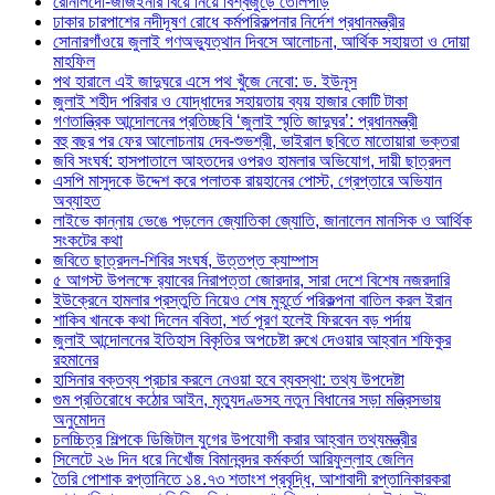
রোনালদো-জর্জিইনার বিয়ে নিয়ে বিশ্বজুড়ে তোলপাড়
ঢাকার চারপাশের নদীদূষণ রোধে কর্মপরিকল্পনার নির্দেশ প্রধানমন্ত্রীর
সোনারগাঁওয়ে জুলাই গণঅভ্যুত্থান দিবসে আলোচনা, আর্থিক সহায়তা ও দোয়া
মাহফিল
পথ হারালে এই জাদুঘরে এসে পথ খুঁজে নেবো: ড. ইউনূস
জুলাই শহীদ পরিবার ও যোদ্ধাদের সহায়তায় ব্যয় হাজার কোটি টাকা
গণতান্ত্রিক আন্দোলনের প্রতিচ্ছবি ‘জুলাই স্মৃতি জাদুঘর’: প্রধানমন্ত্রী
বহু বছর পর ফের আলোচনায় দেব-শুভশ্রী, ভাইরাল ছবিতে মাতোয়ারা ভক্তরা
জবি সংঘর্ষ: হাসপাতালে আহতদের ওপরও হামলার অভিযোগ, দায়ী ছাত্রদল
এসপি মাসুদকে উদ্দেশ করে পলাতক রায়হানের পোস্ট, গ্রেপ্তারে অভিযান
অব্যাহত
লাইভে কান্নায় ভেঙে পড়লেন জ্যোতিকা জ্যোতি, জানালেন মানসিক ও আর্থিক
সংকটের কথা
জবিতে ছাত্রদল-শিবির সংঘর্ষ, উত্তপ্ত ক্যাম্পাস
৫ আগস্ট উপলক্ষে র‌্যাবের নিরাপত্তা জোরদার, সারা দেশে বিশেষ নজরদারি
ইউক্রেনে হামলার প্রস্তুতি নিয়েও শেষ মুহূর্তে পরিকল্পনা বাতিল করল ইরান
শাকিব খানকে কথা দিলেন ববিতা, শর্ত পূরণ হলেই ফিরবেন বড় পর্দায়
জুলাই আন্দোলনের ইতিহাস বিকৃতির অপচেষ্টা রুখে দেওয়ার আহ্বান শফিকুর
রহমানের
হাসিনার বক্তব্য প্রচার করলে নেওয়া হবে ব্যবস্থা: তথ্য উপদেষ্টা
গুম প্রতিরোধে কঠোর আইন, মৃত্যুদণ্ডসহ নতুন বিধানের সড়া মন্ত্রিসভায়
অনুমোদন
চলচ্চিত্র শিল্পকে ডিজিটাল যুগের উপযোগী করার আহ্বান তথ্যমন্ত্রীর
সিলেটে ২৬ দিন ধরে নিখোঁজ বিমানবন্দর কর্মকর্তা আরিফুল্লাহ জেলিন
তৈরি পোশাক রপ্তানিতে ১৪.৭৩ শতাংশ প্রবৃদ্ধি, আশাবাদী রপ্তানিকারকরা