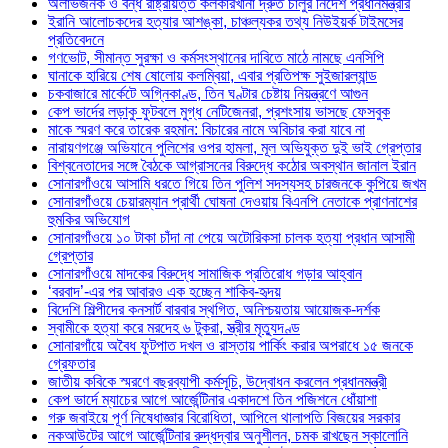
অলাভজনক ও বন্ধ রাষ্ট্রায়ত্ত কলকারখানা দ্রুত চালুর নির্দেশ প্রধানমন্ত্রীর
ইরানি আলোচকদের হত্যার আশঙ্কা, চাঞ্চল্যকর তথ্য নিউইয়র্ক টাইমসের
প্রতিবেদনে
গণভোট, সীমান্ত সুরক্ষা ও কর্মসংস্থানের দাবিতে মাঠে নামছে এনসিপি
ঘানাকে হারিয়ে শেষ ষোলোয় কলম্বিয়া, এবার প্রতিপক্ষ সুইজারল্যান্ড
চকবাজারে মার্কেটে অগ্নিকাণ্ড, তিন ঘণ্টার চেষ্টায় নিয়ন্ত্রণে আগুন
কেপ ভার্দের লড়াকু ফুটবলে মুগ্ধ নেটিজেনরা, প্রশংসায় ভাসছে ফেসবুক
মাকে স্মরণ করে তারেক রহমান: বিচারের নামে অবিচার করা যাবে না
নারায়ণগঞ্জে অভিযানে পুলিশের ওপর হামলা, মূল অভিযুক্ত দুই ভাই গ্রেপ্তার
বিশ্বনেতাদের সঙ্গে বৈঠকে আগ্রাসনের বিরুদ্ধে কঠোর অবস্থান জানাল ইরান
সোনারগাঁওয়ে আসামি ধরতে গিয়ে তিন পুলিশ সদস্যসহ চারজনকে কুপিয়ে জখম
সোনারগাঁওয়ে চেয়ারম্যান প্রার্থী ঘোষনা দেওয়ায় বিএনপি নেতাকে প্রাণনাশের
হুমকির অভিযোগ
সোনারগাঁওয়ে ১০ টাকা চাঁদা না পেয়ে অটোরিকসা চালক হত্যা প্রধান আসামী
গ্রেপ্তার
সোনারগাঁওয়ে মাদকের বিরুদ্ধে সামাজিক প্রতিরোধ গড়ার আহ্বান
‘বরবাদ’-এর পর আবারও এক হচ্ছেন শাকিব-হৃদয়
বিদেশি শিল্পীদের কনসার্ট বারবার স্থগিত, অনিশ্চয়তায় আয়োজক-দর্শক
স্বামীকে হত্যা করে মরদেহ ৬ টুকরা, স্ত্রীর মৃত্যুদণ্ড
সোনারগাঁয়ে অবৈধ ফুটপাত দখল ও রাস্তায় পার্কিং করার অপরাধে ১৫ জনকে
গ্রেফতার
জাতীয় কবিকে স্মরণে বছরব্যাপী কর্মসূচি, উদ্বোধন করলেন প্রধানমন্ত্রী
কেপ ভার্দে ম্যাচের আগে আর্জেন্টিনার একাদশে তিন পজিশনে ধোঁয়াশা
গরু জবাইয়ে পূর্ণ নিষেধাজ্ঞার বিরোধিতা, আপিলে থালাপতি বিজয়ের সরকার
নকআউটের আগে আর্জেন্টিনার রুদ্ধদ্বার অনুশীলন, চমক রাখছেন স্কালোনি