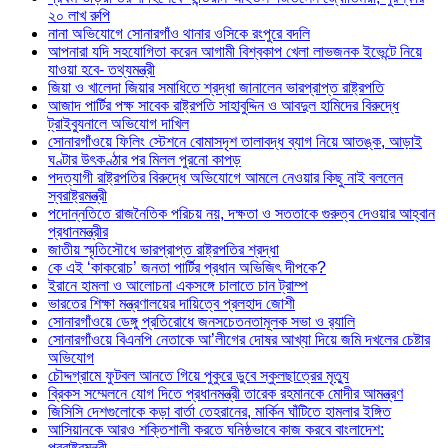
২০ লাখ রুপি
নানা অভিযোগে সোনারগাঁও থানার ওসিকে রংপুরে বদলি
আপনারা যদি সহযোগিতা করেন আগামী বিশ্বকাপ খেলা লাভজনক ইভেন্টে নিয়ে
যাওয়া হবে- তথ্যমন্ত্রী
জিয়া ও খালেদা জিয়ার সমাধিতে শ্রদ্ধা জানালেন ভারপ্রাপ্ত রাষ্ট্রপতি
আজাদ পার্টির পক্ষ সাবেক রাষ্ট্রপতি সাহাবুদ্দিন ও আবদুল হামিদের বিরুদ্ধে
ট্রাইব্যুনালে অভিযোগ দাখিল
সোনারগাঁওয়ে ফিলিং স্টেশনে বোমাসদৃশ তালাবদ্ধ ব্যাগ নিয়ে আতঙ্ক, আড়াই
ঘণ্টার উৎকণ্ঠার পর মিলল পুরনো কাপড়
পদত্যাগী রাষ্ট্রপতির বিরুদ্ধে অভিযোগে আমলে নেওয়ার কিছু নাই বললেন
স্বরাষ্ট্রমন্ত্রী
পদোন্নতিতে রাজনৈতিক পরিচয় নয়, দক্ষতা ও সততাকে গুরুত্ব দেওয়ার আহ্বান
প্রধানমন্ত্রীর
জাতীয় স্মৃতিসৌধে ভারপ্রাপ্ত রাষ্ট্রপতির শ্রদ্ধা
কে এই ‘কাকরোচ’ জনতা পার্টির প্রধান অভিজিৎ দীপকে?
ইরানে হামলা ও আলোচনা একসঙ্গে চালাতে চান ট্রাম্প
ভারতের শিক্ষা মন্ত্রণালয়ের দায়িত্বে প্রলহাদ জোশী
সোনারগাঁওয়ে ডেঙ্গু প্রতিরোধে জনসচেতনতামূলক সভা ও র‍্যালি
সোনারগাঁওয়ে বিএনপি নেতাকে আ’লীগের দোষর আখ্যা দিয়ে জমি দখলের চেষ্টার
অভিযোগ
চৌদ্দগ্রামে ফুটবল আনতে গিয়ে পুকুরে ডুবে স্কুলছাত্রের মৃত্যু
ব্রিকস সম্মেলনে যোগ দিতে প্রধানমন্ত্রী তারেক রহমানকে মোদীর আমন্ত্রণ
জিসিসি দেশগুলোকে কড়া বার্তা তেহরানের, মার্কিন ঘাঁটিতে হামলার ইঙ্গিত
আসিয়ানকে আরও শক্তিশালী করতে ঘনিষ্ঠভাবে কাজ করবে বাংলাদেশ:
পররাষ্ট্রমন্ত্রী