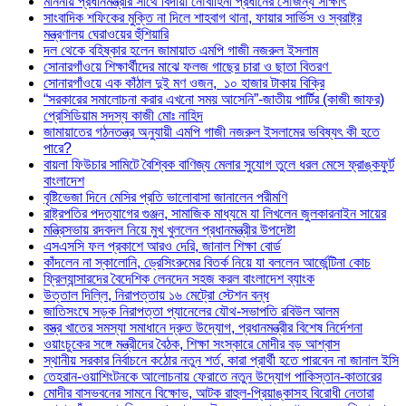
মাননীয় প্রধানমন্ত্রীর সাথে বিদায়ী নৌবাহিনী প্রধানের সৌজন্য সাক্ষাৎ
সাংবাদিক শফিকের মুক্তি না দিলে শাহবাগ থানা, ফায়ার সার্ভিস ও স্বরাষ্ট্র
মন্ত্রণালয় ঘেরাওয়ের হুঁশিয়ারি
দল থেকে বহিষ্কার হলেন জামায়াত এমপি গাজী নজরুল ইসলাম
সোনারগাঁওয়ে শিক্ষার্থীদের মাঝে ফলজ গাছের চারা ও ছাতা বিতরণ ​
সোনারগাঁওয়ে এক কাঁঠাল দুই মণ ওজন, ১০ হাজার টাকায় বিক্রি
“সরকারের সমালোচনা করার এখনো সময় আসেনি”-জাতীয় পার্টির (কাজী জাফর)
প্রেসিডিয়াম সদস্য কাজী মোঃ নাহিদ
জামায়াতের গঠনতন্ত্র অনুযায়ী এমপি গাজী নজরুল ইসলামের ভবিষ্যৎ কী হতে
পারে?
বায়লা ফিউচার সামিটে বৈশ্বিক বাণিজ্য মেলার সুযোগ তুলে ধরল মেসে ফ্রাঙ্কফুর্ট
বাংলাদেশ
বৃষ্টিভেজা দিনে মেসির প্রতি ভালোবাসা জানালেন পরীমণি
রাষ্ট্রপতির পদত্যাগের গুঞ্জন, সামাজিক মাধ্যমে যা লিখলেন জুলকারনাইন সায়ের
মন্ত্রিসভায় রদবদল নিয়ে মুখ খুললেন প্রধানমন্ত্রীর উপদেষ্টা
এসএসসি ফল প্রকাশে আরও দেরি, জানাল শিক্ষা বোর্ড
কাঁদলেন না স্কালোনি, ড্রেসিংরুমের বিতর্ক নিয়ে যা বললেন আর্জেন্টিনা কোচ
ফ্রিল্যান্সারদের বৈদেশিক লেনদেন সহজ করল বাংলাদেশ ব্যাংক
উত্তাল দিল্লি, নিরাপত্তায় ১৬ মেট্রো স্টেশন বন্ধ
জাতিসংঘে সড়ক নিরাপত্তা প্যানেলের যৌথ-সভাপতি রবিউল আলম
বস্ত্র খাতের সমস্যা সমাধানে দ্রুত উদ্যোগ, প্রধানমন্ত্রীর বিশেষ নির্দেশনা
ওয়াংচুকের সঙ্গে মন্ত্রীদের বৈঠক, শিক্ষা সংস্কারে মোদীর বড় আশ্বাস
স্থানীয় সরকার নির্বাচনে কঠোর নতুন শর্ত, কারা প্রার্থী হতে পারবেন না জানাল ইসি
তেহরান-ওয়াশিংটনকে আলোচনায় ফেরাতে নতুন উদ্যোগ পাকিস্তান-কাতারের
মোদীর বাসভবনের সামনে বিক্ষোভ, আটক রাহুল-প্রিয়াঙ্কাসহ বিরোধী নেতারা