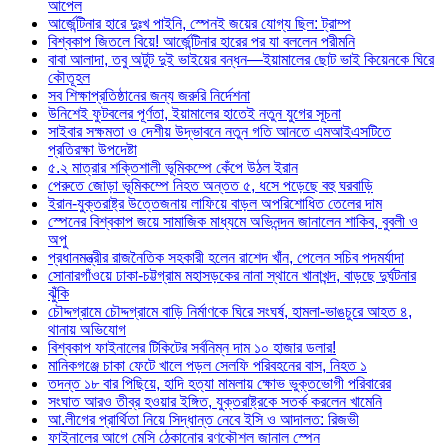
আপেল
আর্জেন্টিনার হারে দুঃখ পাইনি, স্পেনই জয়ের যোগ্য ছিল: ট্রাম্প
বিশ্বকাপ জিতলে বিয়ে! আর্জেন্টিনার হারের পর যা বললেন পরীমনি
বাবা আলাদা, তবু অটুট দুই ভাইয়ের বন্ধন—ইয়ামালের ছোট ভাই কিয়েনকে ঘিরে
কৌতূহল
সব শিক্ষাপ্রতিষ্ঠানের জন্য জরুরি নির্দেশনা
উনিশেই ফুটবলের পূর্ণতা, ইয়ামালের হাতেই নতুন যুগের সূচনা
সাইবার সক্ষমতা ও দেশীয় উদ্ভাবনে নতুন গতি আনতে এমআইএসটিতে
প্রতিরক্ষা উপদেষ্টা
৫.২ মাত্রার শক্তিশালী ভূমিকম্পে কেঁপে উঠল ইরান
পেরুতে জোড়া ভূমিকম্পে নিহত অন্তত ৫, ধসে পড়েছে বহু ঘরবাড়ি
ইরান-যুক্তরাষ্ট্র উত্তেজনায় লাফিয়ে বাড়ল অপরিশোধিত তেলের দাম
স্পেনের বিশ্বকাপ জয়ে সামাজিক মাধ্যমে অভিনন্দন জানালেন শাকিব, বুবলী ও
অপু
প্রধানমন্ত্রীর রাজনৈতিক সহকারী হলেন রাশেদ খাঁন, পেলেন সচিব পদমর্যাদা
সোনারগাঁওয়ে ঢাকা-চট্টগ্রাম মহাসড়কের নানা স্থানে খানাখন্দ, বাড়ছে দুর্ঘটনার
ঝুঁকি
চৌদ্দগ্রামে চৌদ্দগ্রামে বাড়ি নির্মাণকে ঘিরে সংঘর্ষ, হামলা-ভাঙচুরে আহত ৪,
থানায় অভিযোগ
বিশ্বকাপ ফাইনালের টিকিটের সর্বনিম্ন দাম ১০ হাজার ডলার!
মানিকগঞ্জে চাকা ফেটে খালে পড়ল সেলফি পরিবহনের বাস, নিহত ১
তদন্ত ১৮ বার পিছিয়ে, হাদি হত্যা মামলায় ক্ষোভ ভুক্তভোগী পরিবারের
সংঘাত আরও তীব্র হওয়ার ইঙ্গিত, যুক্তরাষ্ট্রকে সতর্ক করলেন খামেনি
আ.লীগের প্রার্থিতা নিয়ে সিদ্ধান্ত নেবে ইসি ও আদালত: রিজভী
ফাইনালের আগে মেসি ঠেকানোর রণকৌশল জানাল স্পেন