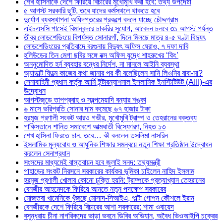
শেখ হাসিনাকে দেশে ফিরিয়ে বিচারের মুখোমুখি করা হবে: তথ্য উপদেষ্টা
৫ আগস্ট সরকারি ছুটি, তবে যাদের কর্মস্থলে থাকতে হবে
দুর্যোগ ব্যবস্থাপনা অধিদপ্তরের প্রকল্পে বদলে যাচ্ছে চৌদ্দগ্রাম
এইচএসসি পাসেই বিমানবন্দরে চাকরির সুযোগ, আবেদন চলবে ৩১ আগস্ট পর্যন্ত
তীব্র লোডশেডিংয়ে বিপর্যস্ত সোনারগাঁ, দিনে মিলছে মাত্র ৪-৫ ঘণ্টা বিদ্যুৎ
লোডশেডিংয়ের প্রতিবাদে বরগুনায় বিদ্যুৎ অফিস ঘেরাও, ৭ দফা দাবি
হলিউডের তিন মেগা ছবির সঙ্গে বক্স অফিস যুদ্ধে শাহরুখের ‘কিং’
অননুমোদিত হর্ন ব্যবহার বন্ধের নির্দেশ, না মানলে আইনি ব্যবস্থা
অ্যাডাল্ট ফিল্মে কাজের কথা জানার পর কী বলেছিলেন সানি লিওনির বাবা-মা?
সেনাবাহিনী প্রধান কর্তৃক আর্মি ইন্টারন্যাশনাল ইসলামিক ইনস্টিটিউট (AIII)-এর
উদ্বোধন
আগস্টজুড়ে তাপপ্রবাহ ও স্বল্পমেয়াদি বন্যার শঙ্কা
৬ মাসে ভরিপ্রতি সোনার দাম কমেছে ৬৭ হাজার টাকা
হরমুজ প্রণালী সংকট আরও গভীর, মুখোমুখি ট্রাম্প ও তেহরানের বক্তব্য
পাকিস্তানে শান্তি সমাবেশে আত্মঘাতী বিস্ফোরণ, নিহত ১৩
শেখ হাসিনা ফিরতে চান, তবে… কী বললেন তসলিমা নাসরিন
ইসলামিক মূল্যবোধ ও আধুনিক শিক্ষার সমন্বয়ে নতুন শিক্ষা প্রতিষ্ঠান উদ্বোধন
করলেন সেনাপ্রধান
সংসদের মাধ্যমেই বাস্তবায়ন হবে জুলাই সনদ: তথ্যমন্ত্রী
পাহাড়ের সংকট নিরসনে সরকারের কার্যকর ভূমিকা চাইলেন নাহিদ ইসলাম
হরমুজ প্রণালী খোলার কোনো চুক্তি হয়নি: ট্রাম্পকে প্রত্যাখ্যান তেহরানের
বেনজীর আহমেদকে ফিরিয়ে আনতে নতুন পদক্ষেপ সরকারের
মোজতবা খামেনিকে খুঁজছে মোসাদ-সিআইএ, পাল্টা গোপন কৌশলে ইরান
বেনজীরকে দেশে ফিরিয়ে বিচারের আশা সরকারের: শামা ওবায়েদ
বসুন্ধরায় চীনা নাগরিকদের ভাড়া ভবনে ডিবির অভিযান, অবৈধ ভিওআইপি চক্রের