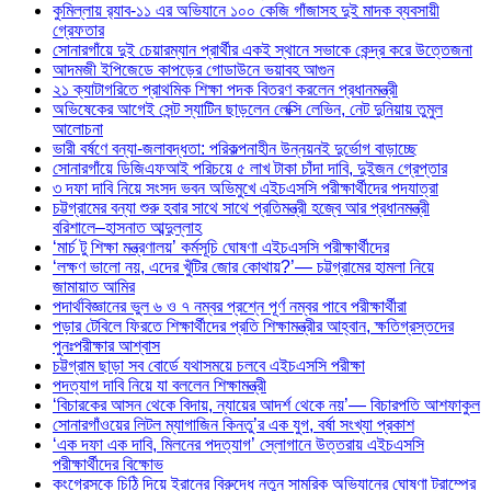
কুমিল্লায় র‍্যাব-১১ এর অভিযানে ১০০ কেজি গাঁজাসহ দুই মাদক ব্যবসায়ী
গ্রেফতার
সোনারগাঁয়ে দুই চেয়ারম্যান প্রার্থীর একই স্থানে সভাকে কেন্দ্র করে উত্তেজনা
আদমজী ইপিজেডে কাপড়ের গোডাউনে ভয়াবহ আগুন
২১ ক্যাটাগরিতে প্রাথমিক শিক্ষা পদক বিতরণ করলেন প্রধানমন্ত্রী
অভিষেকের আগেই সেন্ট স্যাটিন ছাড়লেন লেক্সি লেভিন, নেট দুনিয়ায় তুমুল
আলোচনা
ভারী বর্ষণে বন্যা-জলাবদ্ধতা: পরিকল্পনাহীন উন্নয়নই দুর্ভোগ বাড়াচ্ছে
সোনারগাঁয়ে ডিজিএফআই পরিচয়ে ৫ লাখ টাকা চাঁদা দাবি, দুইজন গ্রেপ্তার
৩ দফা দাবি নিয়ে সংসদ ভবন অভিমুখে এইচএসসি পরীক্ষার্থীদের পদযাত্রা
চট্টগ্রামের বন্যা শুরু হবার সাথে সাথে প্রতিমন্ত্রী হজ্বে আর প্রধানমন্ত্রী
বরিশালে–হাসনাত আব্দুল্লাহ
‘মার্চ টু শিক্ষা মন্ত্রণালয়’ কর্মসূচি ঘোষণা এইচএসসি পরীক্ষার্থীদের
‘লক্ষণ ভালো নয়, এদের খুঁটির জোর কোথায়?’— চট্টগ্রামের হামলা নিয়ে
জামায়াত আমির
পদার্থবিজ্ঞানের ভুল ৬ ও ৭ নম্বর প্রশ্নে পূর্ণ নম্বর পাবে পরীক্ষার্থীরা
পড়ার টেবিলে ফিরতে শিক্ষার্থীদের প্রতি শিক্ষামন্ত্রীর আহ্বান, ক্ষতিগ্রস্তদের
পুনঃপরীক্ষার আশ্বাস
চট্টগ্রাম ছাড়া সব বোর্ডে যথাসময়ে চলবে এইচএসসি পরীক্ষা
পদত্যাগ দাবি নিয়ে যা বললেন শিক্ষামন্ত্রী
‘বিচারকের আসন থেকে বিদায়, ন্যায়ের আদর্শ থেকে নয়’— বিচারপতি আশফাকুল
সোনারগাঁওয়ের লিটল ম্যাগাজিন কিনতু’র এক যুগ, বর্ষা সংখ্যা প্রকাশ
‘এক দফা এক দাবি, মিলনের পদত্যাগ’ স্লোগানে উত্তরায় এইচএসসি
পরীক্ষার্থীদের বিক্ষোভ
কংগ্রেসকে চিঠি দিয়ে ইরানের বিরুদ্ধে নতুন সামরিক অভিযানের ঘোষণা ট্রাম্পের