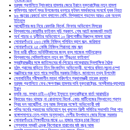
হরমুজ প্রণালিতে ট্যাংকারে হামলার জেরে ইরানে যুক্তরাষ্ট্রের নতুন হামলা
কুমিল্লায় আদর্শ সদর উপজেলার ধনপুরে ফুটবল সমর্থকদের সংঘর্ষে যুবক নিহত
৯৬ বছরের রেকর্ডে ভাগ বসালেন মেসি, বিশ্বকাপে গড়লেন আরও এক অনন্য
ইতিহাস
আর্জেন্টিনার জয় নিয়ে রেফারিং বিতর্ক, ফিফায় অভিযোগ মিসরের
বিশ্বকাপের কোয়ার্টার ফাইনাল সূচি প্রকাশ, শেষ আটে জমজমাট লড়াই
অর্থ পাচার ও দুর্নীতির অভিযোগে ১০ শিল্পগোষ্ঠীর বিরুদ্ধে মামলা হচ্ছে
সোনারগাঁওয়ে ২৬৩ কেজি নিষিদ্ধ পলিথিন ব্যাগ জব্দ, জরিমানা
সোনারগাঁওয়ে ২৫ কেজি নিষিদ্ধ পিরানহা মাছ জব্দ
টানা ভারী বৃষ্টিতে অনির্দিষ্টকালের জন্য বন্ধ সাজেক পর্যটনকেন্দ্র
বিশ্বকাপের সেমিফাইনালে নতুন বল ‘ট্রিওন্ডা ফাইনাল’
স্বরাষ্ট্রমন্ত্রীর সঙ্গে জাতিসংঘের জঁ-পিয়েরে লাক্রোয়ার দ্বিপাক্ষিক বৈঠক
হঠাৎ গ্রামের বাড়িতে তিন কিংবদন্তি অভিনেত্রী, যশোরে ববিতা-সুচন্দা-চম্পা
অক্টোবরে শুরু হতে পারে স্থানীয় সরকার নির্বাচন, জানালেন তথ্য উপদেষ্টা
সেনাবাহিনীর গ্রীষ্মকালীন মহড়া পরিদর্শনে প্রধানমন্ত্রী তারেক রহমান
হরমুজ প্রণালিতে ফের ক্ষেপণাস্ত্র হামলার দাবি যুক্তরাষ্ট্রের, অস্বীকার-ব্যাখ্যায়
ইরান
হুমকি নয়, সম্মান চাই—চুক্তি ইস্যুতে যুক্তরাষ্ট্রকে বার্তা আরাঘচির
বিদায়ের পরও থামছে না রোনালদো বিতর্ক, কোচ মার্টিনেজের সিদ্ধান্তে প্রশ্ন
প্রিয় দল আর্জেন্টিনা, তবু আজ মিশরের পক্ষেই অভিনেত্রী বর্ষা
পলির অর্থের প্রভাবের অভিযোগে মুখ খুললেন শিল্পী সমিতির সভাপতি শিবা শানু
বঙ্গোপসাগরে তেল-গ্যাস অনুসন্ধান, দেশীয় উৎপাদনে জোর দিচ্ছে সরকার
সোনারগাঁওয়ে শিক্ষার্থীদের মাঝে ২০ হাজার গাছের চারা বিতরণ
প্লেব্যাক সম্রাট এন্ড্রু কিশোরকে হারানোর ষষ্ঠ বছর আজ