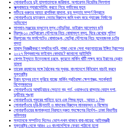
সোনারগাঁওয়ে দুই হাসপাতালকে জরিমানা, অপারেশন থিয়েটার সিলগালা
কক্সবাজারে প্যারাসেইলিং করতে গিয়ে পর্যটকের মৃত্যু
শুটিংয়ে গুরুতর আহত রাশমিকা মান্দানা, ছয় সপ্তাহ সম্পূর্ণ বিশ্রামে
সোনারগাঁওয়ে ছাত্রদল নেতার বিরুদ্ধে জমি দখল করে গ্যারেজ নির্মাণের
অভিযোগ
সালমান-সঞ্জয়ের বন্ধুত্বে মুগ্ধ নেটদুনিয়া, ভাইরাল আবেগঘন ছবি
মিরপুর-১০ মেট্রোরেল স্টেশনের নিচে বোমাসদৃশ বস্তু, ঘিরে রেখেছে পুলিশ
মিরপুরের পর ফার্মগেটেও বোমাতঙ্ক, মেট্রো স্টেশনের নিচে সন্দেহজনক চটের
বস্তা
হামাস নিরস্ত্রীকরণে সম্মতির দাবি, গাজা থেকে সেনা প্রত্যাহারের ইঙ্গিত ট্রাম্পের
২০২৭ বিশ্বকাপের ফাইনাল কোথায়? জানালো আইসিসি
কেশম ইস্যুতে উত্তেজনা চরমে, কুয়েতে মার্কিন ঘাঁটি লক্ষ্য করে ইরানের ড্রোন
হামলা
তারেক রহমানের সঙ্গে বৈঠকের পর সুখবর, বাংলাদেশে বিনিয়োগ যাচাই করবে
যুক্তরাষ্ট্র
ইরান যুদ্ধের চাপে ফুরিয়ে যাচ্ছে মার্কিন প্রতিরক্ষা ক্ষেপণাস্ত্র, সতর্কবার্তা
বিশ্লেষকদের
সোনারগাঁওয়ে আষাঢ়িয়াচর সেতুতে বড় গর্ত, ওয়াকওয়ে রাস্তার বেহাল দশা,
দুর্ঘটনার শঙ্কা
সোনারগাঁওয়ে পুকুরের পানিতে ডুবে এক শিশুর মৃত্যু , আহত ১ শিশু
সোনারগাঁওয়ে চুরি-ছিনতাই ও মাদকের বিরুদ্ধে মানববন্ধন ও বিক্ষোভ
সোনারগাঁওয়ের জলাবদ্ধতা নিরসনে দ্রুত পদক্ষেপের নির্দেশ– ঢাকা বিভাগীয়
কমিশনার
সন্তানকে সম্পত্তি দিলেও ভোগ-দখল থাকবে বাবা-মায়ের: আইনমন্ত্রী
যুক্তরাষ্ট্র থেকে আরও ২৩ বাংলাদেশিকে ফেরত পাঠানো হলো