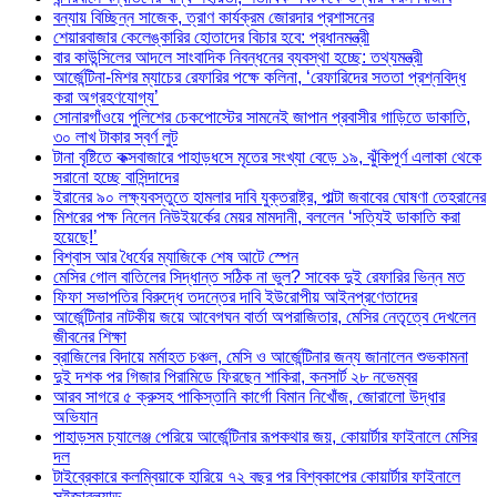
বন্যায় বিচ্ছিন্ন সাজেক, ত্রাণ কার্যক্রম জোরদার প্রশাসনের
শেয়ারবাজার কেলেঙ্কারির হোতাদের বিচার হবে: প্রধানমন্ত্রী
বার কাউন্সিলের আদলে সাংবাদিক নিবন্ধনের ব্যবস্থা হচ্ছে: তথ্যমন্ত্রী
আর্জেন্টিনা-মিশর ম্যাচের রেফারির পক্ষে কলিনা, ‘রেফারিদের সততা প্রশ্নবিদ্ধ
করা অগ্রহণযোগ্য’
সোনারগাঁওয়ে পুলিশের চেকপোস্টের সামনেই জাপান প্রবাসীর গাড়িতে ডাকাতি,
৩০ লাখ টাকার স্বর্ণ লুট
টানা বৃষ্টিতে কক্সবাজারে পাহাড়ধসে মৃতের সংখ্যা বেড়ে ১৯, ঝুঁকিপূর্ণ এলাকা থেকে
সরানো হচ্ছে বাসিন্দাদের
ইরানের ৯০ লক্ষ্যবস্তুতে হামলার দাবি যুক্তরাষ্ট্র, পাল্টা জবাবের ঘোষণা তেহরানের
মিশরের পক্ষ নিলেন নিউইয়র্কের মেয়র মামদানী, বললেন ‘সত্যিই ডাকাতি করা
হয়েছে!’
বিশ্বাস আর ধৈর্যের ম্যাজিকে শেষ আটে স্পেন
মেসির গোল বাতিলের সিদ্ধান্ত সঠিক না ভুল? সাবেক দুই রেফারির ভিন্ন মত
ফিফা সভাপতির বিরুদ্ধে তদন্তের দাবি ইউরোপীয় আইনপ্রণেতাদের
আর্জেন্টিনার নাটকীয় জয়ে আবেগঘন বার্তা অপরাজিতার, মেসির নেতৃত্বে দেখলেন
জীবনের শিক্ষা
ব্রাজিলের বিদায়ে মর্মাহত চঞ্চল, মেসি ও আর্জেন্টিনার জন্য জানালেন শুভকামনা
দুই দশক পর গিজার পিরামিডে ফিরছেন শাকিরা, কনসার্ট ২৮ নভেম্বর
আরব সাগরে ৫ ক্রুসহ পাকিস্তানি কার্গো বিমান নিখোঁজ, জোরালো উদ্ধার
অভিযান
পাহাড়সম চ্যালেঞ্জ পেরিয়ে আর্জেন্টিনার রূপকথার জয়, কোয়ার্টার ফাইনালে মেসির
দল
টাইব্রেকারে কলম্বিয়াকে হারিয়ে ৭২ বছর পর বিশ্বকাপের কোয়ার্টার ফাইনালে
সুইজারল্যান্ড