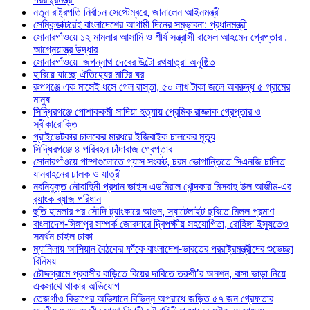
নতুন রাষ্ট্রপতি নির্বাচন সেপ্টেম্বরে, জানালেন আইনমন্ত্রী
সেমিকন্ডাক্টরেই বাংলাদেশের আগামী দিনের সম্ভাবনা: প্রধানমন্ত্রী
সোনারগাঁওয়ে ১২ মামলার আসামি ও শীর্ষ সন্ত্রাসী রাসেল আহমেদ গ্রেপ্তার ,
আগ্নেয়াস্ত্র উদ্ধার
সোনারগাঁওয়ে জগন্নাথ দেবের উল্টো রথযাত্রা অনুষ্ঠিত
হারিয়ে যাচ্ছে ঐতিহ্যের মাটির ঘর
রুপগঞ্জে এক মাসেই ধসে গেল রাস্তা, ৫০ লাখ টাকা জলে অবরুদ্ধ ৫ গ্রামের
মানুষ
সিদ্ধিরগঞ্জে পোশাককর্মী সাদিয়া হত্যায় প্রেমিক রাজ্জাক গ্রেপ্তার ও
স্বীকারোক্তি
প্রাইভেটকার চালকের মারধরে ইজিবাইক চালকের মৃত্যু
সিদ্ধিরগঞ্জে ৪ পরিবহন চাঁদাবাজ গ্রেপ্তার
সোনারগাঁওয়ে পাম্পগুলোতে গ্যাস সংকট, চরম ভোগান্তিতে সিএনজি চালিত
যানবাহনের চালক ও যাত্রী
নবনিযুক্ত নৌবাহিনী প্রধান ভাইস এডমিরাল খোন্দকার মিসবাহ উল আজীম-এর
র‍্যাংক ব্যাজ পরিধান
হুতি হামলার পর সৌদি ট্যাংকারে আগুন, স্যাটেলাইট ছবিতে মিলল প্রমাণ
বাংলাদেশ-সিঙ্গাপুর সম্পর্ক জোরদারে দ্বিপক্ষীয় সহযোগিতা, রোহিঙ্গা ইস্যুতেও
সমর্থন চাইল ঢাকা
ম্যানিলায় আসিয়ান বৈঠকের ফাঁকে বাংলাদেশ-ভারতের পররাষ্ট্রমন্ত্রীদের শুভেচ্ছা
বিনিময়
চৌদ্দগ্রামে প্রবাসীর বাড়িতে বিয়ের দাবিতে তরুণী’র অনশন, বাসা ভাড়া নিয়ে
একসাথে থাকার অভিযোগ
তেজগাঁও বিভাগের অভিযানে বিভিন্ন অপরাধে জড়িত ৫৭ জন গ্রেফতার