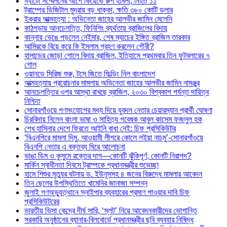
ন্যাটো সম্মেলনের আগে কিয়েভে রুশ হামলা, নিহত ১১
ট্রাম্পের ডিজিটাল মুদ্রায় বড় ধাক্কা, ক্ষতি ৩৮০ কোটি ডলার
ইকরার আত্মহত্যা : অভিনেতা জাহের আলভীর জামিন মেলেনি
কাঠগড়ায় আনচেলত্তি, ফিনিশিং ব্যর্থতায় ব্রাজিলের বিদায়
কান্নায় ভেঙে পড়লেন নেইমার, শেষ ম্যাচের ইঙ্গিত ব্রাজিল তারকার
আমিরকে বিয়ে করে কি ইসলাম গ্রহণ করলেন গৌরী?
হালান্ডের জোড়া গোলে বিদায় ব্রাজিল, ইতিহাসে প্রথমবার তিন ফুটবলারের ৭
গোল
ওয়ানডে সিরিজ শুরু, টসে জিতে ফিল্ডিং নিল বাংলাদেশ
আত্মহত্যায় প্ররোচনার মামলায় অভিনেতা জাহের আলভীর জামিন নামঞ্জুর
আনচেলত্তির ওপর আস্থা রাখছে ব্রাজিল, ২০৩০ বিশ্বকাপ পর্যন্ত দায়িত্ব
নিশ্চিত
সোনারগাঁওয়ে গণসংযোগের মধ্য দিয়ে যুবদল নেতার চেয়ারম্যান প্রার্থী ঘোষণা
চিরবিদায় নিলেন বাংলা ভাষা ও সাহিত্য গবেষক আবুল কাসেম ফজলুল হক
শেখ হাসিনার দেশে ফিরতে আইনি বাধা নেই: চিফ প্রসিকিউটর
‘বিএনপিরে মামলা দিমু, আওয়ামী লীগরে কোলে লইয়া নাচমু’-সোনারগাঁওয়ে
বিএনপি নেতার এ বক্তব্য ঘিরে আলোচনা
ভাঙা ডিম ও কুসুমে রক্তের দাগ—কোনটি ঝুঁকিপূর্ণ, কোনটি নিরাপদ?
মার্কিন স্বাধীনতা দিবসে ট্রাম্পকে প্রধানমন্ত্রীর শুভেচ্ছা
হামে শিশুর মৃত্যুর ঘটনায় ড. ইউনূসসহ ৪ জনের বিরুদ্ধে মামলার আবেদন
তিন ছেলের উপস্থিতিতে খামেনির জানাজা সম্পন্ন
জুলাই গণঅভ্যুত্থানে স্নাইপার ব্যবহারের প্রমাণ পাওয়ার দাবি চিফ
প্রসিকিউটরের
ভারতীয় ভিসা কেন্দ্রে দীর্ঘ সারি, ‘স্লট’ নিয়ে আবেদনকারীদের ভোগান্তি
সরকারি অনুষ্ঠানের ব্যানার-বিলবোর্ডে প্রধানমন্ত্রীর ছবি ব্যবহার নিষিদ্ধ