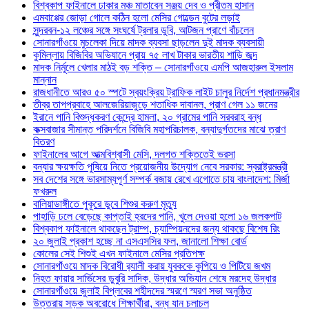
বিশ্বকাপ ফাইনালে ঢাকার মঞ্চ মাতাবেন সঞ্জয় দেব ও প্রীতম হাসান
এমবাপ্পের জোড়া গোলে কঠিন হলো মেসির গোল্ডেন বুটের লড়াই
সুন্দরবন-১২ লঞ্চের সঙ্গে সংঘর্ষে ট্রলার ডুবি, আটজন প্রাণে বাঁচলেন
সোনারগাঁওয়ে মুচলেকা দিয়ে মাদক ব্যবসা ছাড়লেন দুই মাদক ব্যবসায়ী
কুমিল্লায় বিজিবির অভিযানে প্রায় ৭৫ লাখ টাকার ভারতীয় শাড়ি জব্দ
মাদক নির্মূলে খেলার মাঠই বড় শক্তি – সোনারগাঁওয়ে এমপি আজহারুল ইসলাম
মান্নান
রাজধানীতে আরও ৫০ স্পটে স্বয়ংক্রিয় ট্রাফিক লাইট চালুর নির্দেশ প্রধানমন্ত্রীর
তীব্র তাপপ্রবাহে আলজেরিয়াজুড়ে শতাধিক দাবানল, প্রাণ গেল ১১ জনের
ইরানে পানি বিশুদ্ধকরণ কেন্দ্রে হামলা, ২০ গ্রামের পানি সরবরাহ বন্ধ
কক্সবাজার সীমান্ত পরিদর্শনে বিজিবি মহাপরিচালক, বন্যাদুর্গতদের মাঝে ত্রাণ
বিতরণ
ফাইনালের আগে আত্মবিশ্বাসী মেসি, দলগত শক্তিতেই ভরসা
বন্যার ক্ষয়ক্ষতি পুষিয়ে নিতে প্রয়োজনীয় উদ্যোগ নেবে সরকার: স্বরাষ্ট্রমন্ত্রী
সব দেশের সঙ্গে ভারসাম্যপূর্ণ সম্পর্ক বজায় রেখে এগোতে চায় বাংলাদেশ: মির্জা
ফখরুল
বালিয়াডাঙ্গীতে পুকূরে ডুবে শিশুর করুণ মৃত্যু
পাহাড়ি ঢলে বেড়েছে কাপ্তাই হ্রদের পানি, খুলে দেওয়া হলো ১৬ জলকপাট
বিশ্বকাপ ফাইনালে থাকছেন ট্রাম্প, চ্যাম্পিয়নদের জন্য থাকছে বিশেষ রিং
২০ জুলাই প্রকাশ হচ্ছে না এসএসসির ফল, জানালো শিক্ষা বোর্ড
কোলের সেই শিশুই এখন ফাইনালে মেসির প্রতিপক্ষ
সোনারগাঁওয়ে মাদক বিরোধী র‌্যালী করায় যুবককে কুপিয়ে ও পিটিয়ে জখম
নিহত ফায়ার সার্ভিসের ডুবুরি সাদিক, উদ্ধার অভিযান শেষে মরদেহ উদ্ধার
সোনারগাঁওয়ে জুলাই বিপ্লবের শহীদদের স্মরণে স্মরণ সভা অনুষ্ঠিত
উত্তরায় সড়ক অবরোধে শিক্ষার্থীরা, বন্ধ যান চলাচল