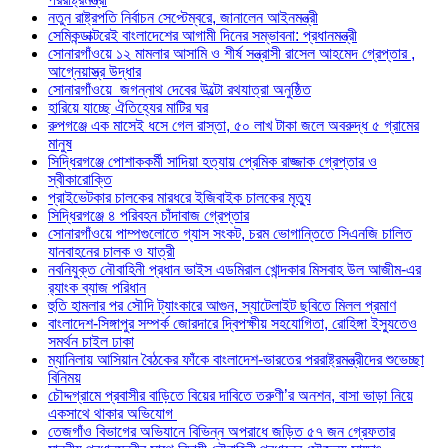
নতুন রাষ্ট্রপতি নির্বাচন সেপ্টেম্বরে, জানালেন আইনমন্ত্রী
সেমিকন্ডাক্টরেই বাংলাদেশের আগামী দিনের সম্ভাবনা: প্রধানমন্ত্রী
সোনারগাঁওয়ে ১২ মামলার আসামি ও শীর্ষ সন্ত্রাসী রাসেল আহমেদ গ্রেপ্তার ,
আগ্নেয়াস্ত্র উদ্ধার
সোনারগাঁওয়ে জগন্নাথ দেবের উল্টো রথযাত্রা অনুষ্ঠিত
হারিয়ে যাচ্ছে ঐতিহ্যের মাটির ঘর
রুপগঞ্জে এক মাসেই ধসে গেল রাস্তা, ৫০ লাখ টাকা জলে অবরুদ্ধ ৫ গ্রামের
মানুষ
সিদ্ধিরগঞ্জে পোশাককর্মী সাদিয়া হত্যায় প্রেমিক রাজ্জাক গ্রেপ্তার ও
স্বীকারোক্তি
প্রাইভেটকার চালকের মারধরে ইজিবাইক চালকের মৃত্যু
সিদ্ধিরগঞ্জে ৪ পরিবহন চাঁদাবাজ গ্রেপ্তার
সোনারগাঁওয়ে পাম্পগুলোতে গ্যাস সংকট, চরম ভোগান্তিতে সিএনজি চালিত
যানবাহনের চালক ও যাত্রী
নবনিযুক্ত নৌবাহিনী প্রধান ভাইস এডমিরাল খোন্দকার মিসবাহ উল আজীম-এর
র‍্যাংক ব্যাজ পরিধান
হুতি হামলার পর সৌদি ট্যাংকারে আগুন, স্যাটেলাইট ছবিতে মিলল প্রমাণ
বাংলাদেশ-সিঙ্গাপুর সম্পর্ক জোরদারে দ্বিপক্ষীয় সহযোগিতা, রোহিঙ্গা ইস্যুতেও
সমর্থন চাইল ঢাকা
ম্যানিলায় আসিয়ান বৈঠকের ফাঁকে বাংলাদেশ-ভারতের পররাষ্ট্রমন্ত্রীদের শুভেচ্ছা
বিনিময়
চৌদ্দগ্রামে প্রবাসীর বাড়িতে বিয়ের দাবিতে তরুণী’র অনশন, বাসা ভাড়া নিয়ে
একসাথে থাকার অভিযোগ
তেজগাঁও বিভাগের অভিযানে বিভিন্ন অপরাধে জড়িত ৫৭ জন গ্রেফতার