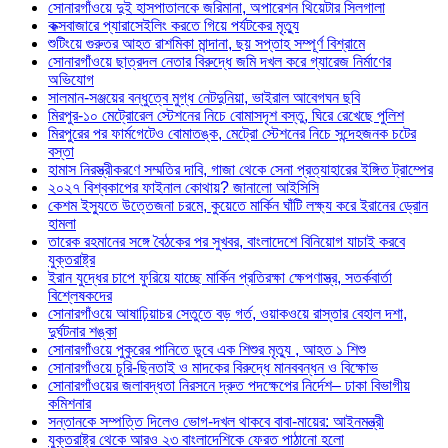
সোনারগাঁওয়ে দুই হাসপাতালকে জরিমানা, অপারেশন থিয়েটার সিলগালা
কক্সবাজারে প্যারাসেইলিং করতে গিয়ে পর্যটকের মৃত্যু
শুটিংয়ে গুরুতর আহত রাশমিকা মান্দানা, ছয় সপ্তাহ সম্পূর্ণ বিশ্রামে
সোনারগাঁওয়ে ছাত্রদল নেতার বিরুদ্ধে জমি দখল করে গ্যারেজ নির্মাণের
অভিযোগ
সালমান-সঞ্জয়ের বন্ধুত্বে মুগ্ধ নেটদুনিয়া, ভাইরাল আবেগঘন ছবি
মিরপুর-১০ মেট্রোরেল স্টেশনের নিচে বোমাসদৃশ বস্তু, ঘিরে রেখেছে পুলিশ
মিরপুরের পর ফার্মগেটেও বোমাতঙ্ক, মেট্রো স্টেশনের নিচে সন্দেহজনক চটের
বস্তা
হামাস নিরস্ত্রীকরণে সম্মতির দাবি, গাজা থেকে সেনা প্রত্যাহারের ইঙ্গিত ট্রাম্পের
২০২৭ বিশ্বকাপের ফাইনাল কোথায়? জানালো আইসিসি
কেশম ইস্যুতে উত্তেজনা চরমে, কুয়েতে মার্কিন ঘাঁটি লক্ষ্য করে ইরানের ড্রোন
হামলা
তারেক রহমানের সঙ্গে বৈঠকের পর সুখবর, বাংলাদেশে বিনিয়োগ যাচাই করবে
যুক্তরাষ্ট্র
ইরান যুদ্ধের চাপে ফুরিয়ে যাচ্ছে মার্কিন প্রতিরক্ষা ক্ষেপণাস্ত্র, সতর্কবার্তা
বিশ্লেষকদের
সোনারগাঁওয়ে আষাঢ়িয়াচর সেতুতে বড় গর্ত, ওয়াকওয়ে রাস্তার বেহাল দশা,
দুর্ঘটনার শঙ্কা
সোনারগাঁওয়ে পুকুরের পানিতে ডুবে এক শিশুর মৃত্যু , আহত ১ শিশু
সোনারগাঁওয়ে চুরি-ছিনতাই ও মাদকের বিরুদ্ধে মানববন্ধন ও বিক্ষোভ
সোনারগাঁওয়ের জলাবদ্ধতা নিরসনে দ্রুত পদক্ষেপের নির্দেশ– ঢাকা বিভাগীয়
কমিশনার
সন্তানকে সম্পত্তি দিলেও ভোগ-দখল থাকবে বাবা-মায়ের: আইনমন্ত্রী
যুক্তরাষ্ট্র থেকে আরও ২৩ বাংলাদেশিকে ফেরত পাঠানো হলো