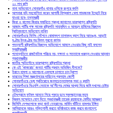
২০ লাখ রুপি
নানা অভিযোগে সোনারগাঁও থানার ওসিকে রংপুরে বদলি
আপনারা যদি সহযোগিতা করেন আগামী বিশ্বকাপ খেলা লাভজনক ইভেন্টে নিয়ে
যাওয়া হবে- তথ্যমন্ত্রী
জিয়া ও খালেদা জিয়ার সমাধিতে শ্রদ্ধা জানালেন ভারপ্রাপ্ত রাষ্ট্রপতি
আজাদ পার্টির পক্ষ সাবেক রাষ্ট্রপতি সাহাবুদ্দিন ও আবদুল হামিদের বিরুদ্ধে
ট্রাইব্যুনালে অভিযোগ দাখিল
সোনারগাঁওয়ে ফিলিং স্টেশনে বোমাসদৃশ তালাবদ্ধ ব্যাগ নিয়ে আতঙ্ক, আড়াই
ঘণ্টার উৎকণ্ঠার পর মিলল পুরনো কাপড়
পদত্যাগী রাষ্ট্রপতির বিরুদ্ধে অভিযোগে আমলে নেওয়ার কিছু নাই বললেন
স্বরাষ্ট্রমন্ত্রী
পদোন্নতিতে রাজনৈতিক পরিচয় নয়, দক্ষতা ও সততাকে গুরুত্ব দেওয়ার আহ্বান
প্রধানমন্ত্রীর
জাতীয় স্মৃতিসৌধে ভারপ্রাপ্ত রাষ্ট্রপতির শ্রদ্ধা
কে এই ‘কাকরোচ’ জনতা পার্টির প্রধান অভিজিৎ দীপকে?
ইরানে হামলা ও আলোচনা একসঙ্গে চালাতে চান ট্রাম্প
ভারতের শিক্ষা মন্ত্রণালয়ের দায়িত্বে প্রলহাদ জোশী
সোনারগাঁওয়ে ডেঙ্গু প্রতিরোধে জনসচেতনতামূলক সভা ও র‍্যালি
সোনারগাঁওয়ে বিএনপি নেতাকে আ’লীগের দোষর আখ্যা দিয়ে জমি দখলের চেষ্টার
অভিযোগ
চৌদ্দগ্রামে ফুটবল আনতে গিয়ে পুকুরে ডুবে স্কুলছাত্রের মৃত্যু
ব্রিকস সম্মেলনে যোগ দিতে প্রধানমন্ত্রী তারেক রহমানকে মোদীর আমন্ত্রণ
জিসিসি দেশগুলোকে কড়া বার্তা তেহরানের, মার্কিন ঘাঁটিতে হামলার ইঙ্গিত
আসিয়ানকে আরও শক্তিশালী করতে ঘনিষ্ঠভাবে কাজ করবে বাংলাদেশ:
পররাষ্ট্রমন্ত্রী