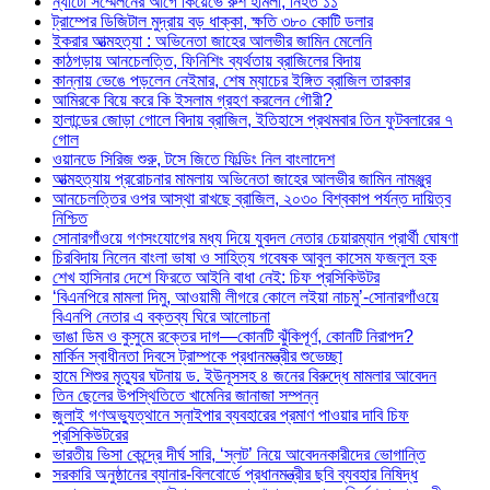
ন্যাটো সম্মেলনের আগে কিয়েভে রুশ হামলা, নিহত ১১
ট্রাম্পের ডিজিটাল মুদ্রায় বড় ধাক্কা, ক্ষতি ৩৮০ কোটি ডলার
ইকরার আত্মহত্যা : অভিনেতা জাহের আলভীর জামিন মেলেনি
কাঠগড়ায় আনচেলত্তি, ফিনিশিং ব্যর্থতায় ব্রাজিলের বিদায়
কান্নায় ভেঙে পড়লেন নেইমার, শেষ ম্যাচের ইঙ্গিত ব্রাজিল তারকার
আমিরকে বিয়ে করে কি ইসলাম গ্রহণ করলেন গৌরী?
হালান্ডের জোড়া গোলে বিদায় ব্রাজিল, ইতিহাসে প্রথমবার তিন ফুটবলারের ৭
গোল
ওয়ানডে সিরিজ শুরু, টসে জিতে ফিল্ডিং নিল বাংলাদেশ
আত্মহত্যায় প্ররোচনার মামলায় অভিনেতা জাহের আলভীর জামিন নামঞ্জুর
আনচেলত্তির ওপর আস্থা রাখছে ব্রাজিল, ২০৩০ বিশ্বকাপ পর্যন্ত দায়িত্ব
নিশ্চিত
সোনারগাঁওয়ে গণসংযোগের মধ্য দিয়ে যুবদল নেতার চেয়ারম্যান প্রার্থী ঘোষণা
চিরবিদায় নিলেন বাংলা ভাষা ও সাহিত্য গবেষক আবুল কাসেম ফজলুল হক
শেখ হাসিনার দেশে ফিরতে আইনি বাধা নেই: চিফ প্রসিকিউটর
‘বিএনপিরে মামলা দিমু, আওয়ামী লীগরে কোলে লইয়া নাচমু’-সোনারগাঁওয়ে
বিএনপি নেতার এ বক্তব্য ঘিরে আলোচনা
ভাঙা ডিম ও কুসুমে রক্তের দাগ—কোনটি ঝুঁকিপূর্ণ, কোনটি নিরাপদ?
মার্কিন স্বাধীনতা দিবসে ট্রাম্পকে প্রধানমন্ত্রীর শুভেচ্ছা
হামে শিশুর মৃত্যুর ঘটনায় ড. ইউনূসসহ ৪ জনের বিরুদ্ধে মামলার আবেদন
তিন ছেলের উপস্থিতিতে খামেনির জানাজা সম্পন্ন
জুলাই গণঅভ্যুত্থানে স্নাইপার ব্যবহারের প্রমাণ পাওয়ার দাবি চিফ
প্রসিকিউটরের
ভারতীয় ভিসা কেন্দ্রে দীর্ঘ সারি, ‘স্লট’ নিয়ে আবেদনকারীদের ভোগান্তি
সরকারি অনুষ্ঠানের ব্যানার-বিলবোর্ডে প্রধানমন্ত্রীর ছবি ব্যবহার নিষিদ্ধ