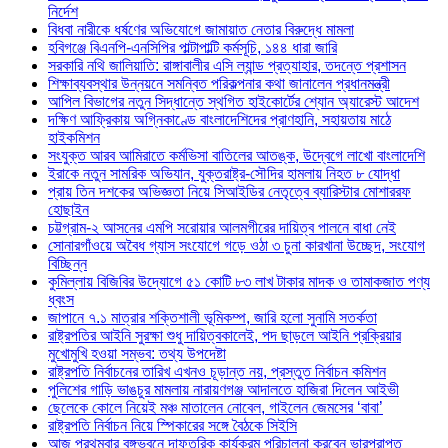
নির্দেশ
বিধবা নারীকে ধর্ষণের অভিযোগে জামায়াত নেতার বিরুদ্ধে মামলা
হবিগঞ্জে বিএনপি-এনসিপির পাল্টাপাল্টি কর্মসূচি, ১৪৪ ধারা জারি
সরকারি নথি জালিয়াতি: রাঙ্গাবালীর এসি ল্যান্ড প্রত্যাহার, তদন্তে প্রশাসন
শিক্ষাব্যবস্থার উন্নয়নে সমন্বিত পরিকল্পনার কথা জানালেন প্রধানমন্ত্রী
আপিল বিভাগের নতুন সিদ্ধান্তে স্থগিত হাইকোর্টের শ্যোন অ্যারেস্ট আদেশ
দক্ষিণ আফ্রিকায় অগ্নিকাণ্ডে বাংলাদেশিদের প্রাণহানি, সহায়তায় মাঠে
হাইকমিশন
সংযুক্ত আরব আমিরাতে কর্মভিসা বাতিলের আতঙ্ক, উদ্বেগে লাখো বাংলাদেশি
ইরাকে নতুন সামরিক অভিযান, যুক্তরাষ্ট্র-সৌদির হামলায় নিহত ৮ যোদ্ধা
প্রায় তিন দশকের অভিজ্ঞতা নিয়ে সিআইডির নেতৃত্বে ব্যারিস্টার মোশাররফ
হোছাইন
চট্টগ্রাম-২ আসনের এমপি সরোয়ার আলমগীরের দায়িত্ব পালনে বাধা নেই
সোনারগাঁওয়ে অবৈধ গ্যাস সংযোগে গড়ে ওঠা ৩ চুনা কারখানা উচ্ছেদ, সংযোগ
বিচ্ছিন্ন
কুমিল্লায় বিজিবির উদ্যোগে ৫১ কোটি ৮৩ লাখ টাকার মাদক ও তামাকজাত পণ্য
ধ্বংস
জাপানে ৭.১ মাত্রার শক্তিশালী ভূমিকম্প, জারি হলো সুনামি সতর্কতা
রাষ্ট্রপতির আইনি সুরক্ষা শুধু দায়িত্বকালেই, পদ ছাড়লে আইনি প্রক্রিয়ার
মুখোমুখি হওয়া সম্ভব: তথ্য উপদেষ্টা
রাষ্ট্রপতি নির্বাচনের তারিখ এখনও চূড়ান্ত নয়, প্রস্তুত নির্বাচন কমিশন
পুলিশের গাড়ি ভাঙচুর মামলায় নারায়ণগঞ্জ আদালতে হাজিরা দিলেন আইভী
ছেলেকে কোলে নিয়েই মঞ্চ মাতালেন নোবেল, গাইলেন জেমসের ‘বাবা’
রাষ্ট্রপতি নির্বাচন নিয়ে স্পিকারের সঙ্গে বৈঠকে সিইসি
আজ প্রথমবার বঙ্গভবনে দাফতরিক কার্যক্রম পরিচালনা করবেন ভারপ্রাপ্ত