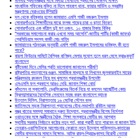
মাননীয় প্রধানমন্ত্রীর সাথে বিদায়ী নৌবাহিনী প্রধানের সৌজন্য সাক্ষাৎ
সাংবাদিক শফিকের মুক্তি না দিলে শাহবাগ থানা, ফায়ার সার্ভিস ও স্বরাষ্ট্র
মন্ত্রণালয় ঘেরাওয়ের হুঁশিয়ারি
দল থেকে বহিষ্কার হলেন জামায়াত এমপি গাজী নজরুল ইসলাম
সোনারগাঁওয়ে শিক্ষার্থীদের মাঝে ফলজ গাছের চারা ও ছাতা বিতরণ ​
সোনারগাঁওয়ে এক কাঁঠাল দুই মণ ওজন, ১০ হাজার টাকায় বিক্রি
“সরকারের সমালোচনা করার এখনো সময় আসেনি”-জাতীয় পার্টির (কাজী জাফর)
প্রেসিডিয়াম সদস্য কাজী মোঃ নাহিদ
জামায়াতের গঠনতন্ত্র অনুযায়ী এমপি গাজী নজরুল ইসলামের ভবিষ্যৎ কী হতে
পারে?
বায়লা ফিউচার সামিটে বৈশ্বিক বাণিজ্য মেলার সুযোগ তুলে ধরল মেসে ফ্রাঙ্কফুর্ট
বাংলাদেশ
বৃষ্টিভেজা দিনে মেসির প্রতি ভালোবাসা জানালেন পরীমণি
রাষ্ট্রপতির পদত্যাগের গুঞ্জন, সামাজিক মাধ্যমে যা লিখলেন জুলকারনাইন সায়ের
মন্ত্রিসভায় রদবদল নিয়ে মুখ খুললেন প্রধানমন্ত্রীর উপদেষ্টা
এসএসসি ফল প্রকাশে আরও দেরি, জানাল শিক্ষা বোর্ড
কাঁদলেন না স্কালোনি, ড্রেসিংরুমের বিতর্ক নিয়ে যা বললেন আর্জেন্টিনা কোচ
ফ্রিল্যান্সারদের বৈদেশিক লেনদেন সহজ করল বাংলাদেশ ব্যাংক
উত্তাল দিল্লি, নিরাপত্তায় ১৬ মেট্রো স্টেশন বন্ধ
জাতিসংঘে সড়ক নিরাপত্তা প্যানেলের যৌথ-সভাপতি রবিউল আলম
বস্ত্র খাতের সমস্যা সমাধানে দ্রুত উদ্যোগ, প্রধানমন্ত্রীর বিশেষ নির্দেশনা
ওয়াংচুকের সঙ্গে মন্ত্রীদের বৈঠক, শিক্ষা সংস্কারে মোদীর বড় আশ্বাস
স্থানীয় সরকার নির্বাচনে কঠোর নতুন শর্ত, কারা প্রার্থী হতে পারবেন না জানাল ইসি
তেহরান-ওয়াশিংটনকে আলোচনায় ফেরাতে নতুন উদ্যোগ পাকিস্তান-কাতারের
মোদীর বাসভবনের সামনে বিক্ষোভ, আটক রাহুল-প্রিয়াঙ্কাসহ বিরোধী নেতারা