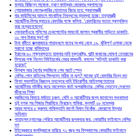
বন্যায় বিচ্ছিন্ন সাজেক, ত্রাণ কার্যক্রম জোরদার প্রশাসনের
শেয়ারবাজার কেলেঙ্কারির হোতাদের বিচার হবে: প্রধানমন্ত্রী
বার কাউন্সিলের আদলে সাংবাদিক নিবন্ধনের ব্যবস্থা হচ্ছে: তথ্যমন্ত্রী
আর্জেন্টিনা-মিশর ম্যাচের রেফারির পক্ষে কলিনা, ‘রেফারিদের সততা প্রশ্নবিদ্ধ
করা অগ্রহণযোগ্য’
সোনারগাঁওয়ে পুলিশের চেকপোস্টের সামনেই জাপান প্রবাসীর গাড়িতে ডাকাতি,
৩০ লাখ টাকার স্বর্ণ লুট
টানা বৃষ্টিতে কক্সবাজারে পাহাড়ধসে মৃতের সংখ্যা বেড়ে ১৯, ঝুঁকিপূর্ণ এলাকা থেকে
সরানো হচ্ছে বাসিন্দাদের
ইরানের ৯০ লক্ষ্যবস্তুতে হামলার দাবি যুক্তরাষ্ট্র, পাল্টা জবাবের ঘোষণা তেহরানের
মিশরের পক্ষ নিলেন নিউইয়র্কের মেয়র মামদানী, বললেন ‘সত্যিই ডাকাতি করা
হয়েছে!’
বিশ্বাস আর ধৈর্যের ম্যাজিকে শেষ আটে স্পেন
মেসির গোল বাতিলের সিদ্ধান্ত সঠিক না ভুল? সাবেক দুই রেফারির ভিন্ন মত
ফিফা সভাপতির বিরুদ্ধে তদন্তের দাবি ইউরোপীয় আইনপ্রণেতাদের
আর্জেন্টিনার নাটকীয় জয়ে আবেগঘন বার্তা অপরাজিতার, মেসির নেতৃত্বে দেখলেন
জীবনের শিক্ষা
ব্রাজিলের বিদায়ে মর্মাহত চঞ্চল, মেসি ও আর্জেন্টিনার জন্য জানালেন শুভকামনা
দুই দশক পর গিজার পিরামিডে ফিরছেন শাকিরা, কনসার্ট ২৮ নভেম্বর
আরব সাগরে ৫ ক্রুসহ পাকিস্তানি কার্গো বিমান নিখোঁজ, জোরালো উদ্ধার
অভিযান
পাহাড়সম চ্যালেঞ্জ পেরিয়ে আর্জেন্টিনার রূপকথার জয়, কোয়ার্টার ফাইনালে মেসির
দল
টাইব্রেকারে কলম্বিয়াকে হারিয়ে ৭২ বছর পর বিশ্বকাপের কোয়ার্টার ফাইনালে
সুইজারল্যান্ড