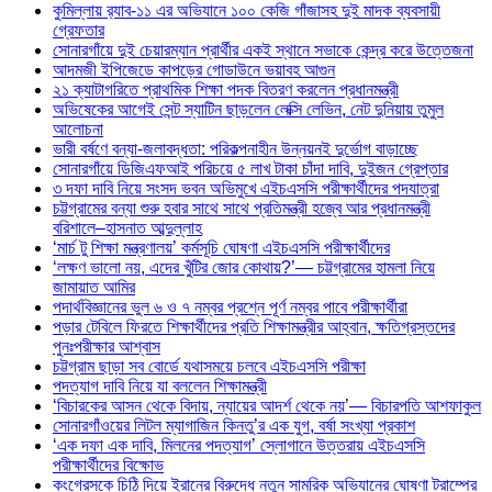
কুমিল্লায় র‍্যাব-১১ এর অভিযানে ১০০ কেজি গাঁজাসহ দুই মাদক ব্যবসায়ী
গ্রেফতার
সোনারগাঁয়ে দুই চেয়ারম্যান প্রার্থীর একই স্থানে সভাকে কেন্দ্র করে উত্তেজনা
আদমজী ইপিজেডে কাপড়ের গোডাউনে ভয়াবহ আগুন
২১ ক্যাটাগরিতে প্রাথমিক শিক্ষা পদক বিতরণ করলেন প্রধানমন্ত্রী
অভিষেকের আগেই সেন্ট স্যাটিন ছাড়লেন লেক্সি লেভিন, নেট দুনিয়ায় তুমুল
আলোচনা
ভারী বর্ষণে বন্যা-জলাবদ্ধতা: পরিকল্পনাহীন উন্নয়নই দুর্ভোগ বাড়াচ্ছে
সোনারগাঁয়ে ডিজিএফআই পরিচয়ে ৫ লাখ টাকা চাঁদা দাবি, দুইজন গ্রেপ্তার
৩ দফা দাবি নিয়ে সংসদ ভবন অভিমুখে এইচএসসি পরীক্ষার্থীদের পদযাত্রা
চট্টগ্রামের বন্যা শুরু হবার সাথে সাথে প্রতিমন্ত্রী হজ্বে আর প্রধানমন্ত্রী
বরিশালে–হাসনাত আব্দুল্লাহ
‘মার্চ টু শিক্ষা মন্ত্রণালয়’ কর্মসূচি ঘোষণা এইচএসসি পরীক্ষার্থীদের
‘লক্ষণ ভালো নয়, এদের খুঁটির জোর কোথায়?’— চট্টগ্রামের হামলা নিয়ে
জামায়াত আমির
পদার্থবিজ্ঞানের ভুল ৬ ও ৭ নম্বর প্রশ্নে পূর্ণ নম্বর পাবে পরীক্ষার্থীরা
পড়ার টেবিলে ফিরতে শিক্ষার্থীদের প্রতি শিক্ষামন্ত্রীর আহ্বান, ক্ষতিগ্রস্তদের
পুনঃপরীক্ষার আশ্বাস
চট্টগ্রাম ছাড়া সব বোর্ডে যথাসময়ে চলবে এইচএসসি পরীক্ষা
পদত্যাগ দাবি নিয়ে যা বললেন শিক্ষামন্ত্রী
‘বিচারকের আসন থেকে বিদায়, ন্যায়ের আদর্শ থেকে নয়’— বিচারপতি আশফাকুল
সোনারগাঁওয়ের লিটল ম্যাগাজিন কিনতু’র এক যুগ, বর্ষা সংখ্যা প্রকাশ
‘এক দফা এক দাবি, মিলনের পদত্যাগ’ স্লোগানে উত্তরায় এইচএসসি
পরীক্ষার্থীদের বিক্ষোভ
কংগ্রেসকে চিঠি দিয়ে ইরানের বিরুদ্ধে নতুন সামরিক অভিযানের ঘোষণা ট্রাম্পের