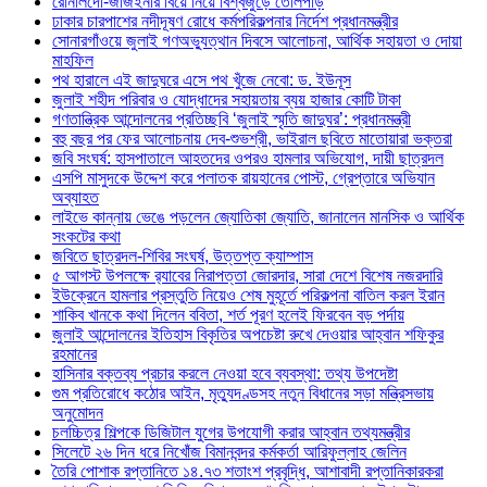
রোনালদো-জর্জিইনার বিয়ে নিয়ে বিশ্বজুড়ে তোলপাড়
ঢাকার চারপাশের নদীদূষণ রোধে কর্মপরিকল্পনার নির্দেশ প্রধানমন্ত্রীর
সোনারগাঁওয়ে জুলাই গণঅভ্যুত্থান দিবসে আলোচনা, আর্থিক সহায়তা ও দোয়া
মাহফিল
পথ হারালে এই জাদুঘরে এসে পথ খুঁজে নেবো: ড. ইউনূস
জুলাই শহীদ পরিবার ও যোদ্ধাদের সহায়তায় ব্যয় হাজার কোটি টাকা
গণতান্ত্রিক আন্দোলনের প্রতিচ্ছবি ‘জুলাই স্মৃতি জাদুঘর’: প্রধানমন্ত্রী
বহু বছর পর ফের আলোচনায় দেব-শুভশ্রী, ভাইরাল ছবিতে মাতোয়ারা ভক্তরা
জবি সংঘর্ষ: হাসপাতালে আহতদের ওপরও হামলার অভিযোগ, দায়ী ছাত্রদল
এসপি মাসুদকে উদ্দেশ করে পলাতক রায়হানের পোস্ট, গ্রেপ্তারে অভিযান
অব্যাহত
লাইভে কান্নায় ভেঙে পড়লেন জ্যোতিকা জ্যোতি, জানালেন মানসিক ও আর্থিক
সংকটের কথা
জবিতে ছাত্রদল-শিবির সংঘর্ষ, উত্তপ্ত ক্যাম্পাস
৫ আগস্ট উপলক্ষে র‌্যাবের নিরাপত্তা জোরদার, সারা দেশে বিশেষ নজরদারি
ইউক্রেনে হামলার প্রস্তুতি নিয়েও শেষ মুহূর্তে পরিকল্পনা বাতিল করল ইরান
শাকিব খানকে কথা দিলেন ববিতা, শর্ত পূরণ হলেই ফিরবেন বড় পর্দায়
জুলাই আন্দোলনের ইতিহাস বিকৃতির অপচেষ্টা রুখে দেওয়ার আহ্বান শফিকুর
রহমানের
হাসিনার বক্তব্য প্রচার করলে নেওয়া হবে ব্যবস্থা: তথ্য উপদেষ্টা
গুম প্রতিরোধে কঠোর আইন, মৃত্যুদণ্ডসহ নতুন বিধানের সড়া মন্ত্রিসভায়
অনুমোদন
চলচ্চিত্র শিল্পকে ডিজিটাল যুগের উপযোগী করার আহ্বান তথ্যমন্ত্রীর
সিলেটে ২৬ দিন ধরে নিখোঁজ বিমানবন্দর কর্মকর্তা আরিফুল্লাহ জেলিন
তৈরি পোশাক রপ্তানিতে ১৪.৭৩ শতাংশ প্রবৃদ্ধি, আশাবাদী রপ্তানিকারকরা