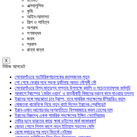
মতামত
এক্সক্লুসিভ
কৃষি
আইন-আদালত
শিল্প ও সাহিত্য
অপরাধ
গণমাধ্যম
জবস
প্রবাস
রান্না বান্না
X
নিউজ আপডেট
সোনারগাঁওয়ে অটোরিকশাচালকের রহস্যজনক মৃত্যু
শো শেষে ফেরার পথে সড়ক দুর্ঘটনায় আহত মৌসুমী মৌ
সোনারগাঁওয়ে বিশ্ব মাতৃদুগ্ধ সপ্তাহ উপলক্ষে র‍্যালি ও সচেতনতামূলক কর্মসূচি
আকাশে ট্রাম্পের ‘মেরিন ওয়ান’ ও যাত্রীবাহী বিমানের দূরত্ব কমে যাওয়ায় তদন্ত
ইরানের সঙ্গে সমঝোতা চান ট্রাম্প, তবে সামরিক পদক্ষেপের হুঁশিয়ারিও বহাল
মোজতবা খামেনিকে নিয়ে নতুন বার্তা দিলেন ইরানের প্রেসিডেন্ট
ইরান-ওমান আলোচনার অগ্রগতিতে বিশ্ববাজারে কমল তেলের দাম
ইরানের বিরুদ্ধে একক সামরিক পদক্ষেপের ইঙ্গিত নেতানিয়াহুর
মেটার ভুলে ভারতের কাছে ক্ষমা চাইলেন মার্ক জাকারবার্গ
জোড়া গোলে লিগস কাপে নতুন ইতিহাস গড়লেন মেসি
রেমো ম্যাচের পর নতুন বিতর্কে নেইমার