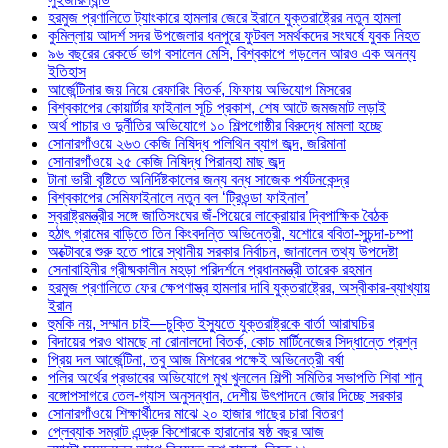
হরমুজ প্রণালিতে ট্যাংকারে হামলার জেরে ইরানে যুক্তরাষ্ট্রের নতুন হামলা
কুমিল্লায় আদর্শ সদর উপজেলার ধনপুরে ফুটবল সমর্থকদের সংঘর্ষে যুবক নিহত
৯৬ বছরের রেকর্ডে ভাগ বসালেন মেসি, বিশ্বকাপে গড়লেন আরও এক অনন্য
ইতিহাস
আর্জেন্টিনার জয় নিয়ে রেফারিং বিতর্ক, ফিফায় অভিযোগ মিসরের
বিশ্বকাপের কোয়ার্টার ফাইনাল সূচি প্রকাশ, শেষ আটে জমজমাট লড়াই
অর্থ পাচার ও দুর্নীতির অভিযোগে ১০ শিল্পগোষ্ঠীর বিরুদ্ধে মামলা হচ্ছে
সোনারগাঁওয়ে ২৬৩ কেজি নিষিদ্ধ পলিথিন ব্যাগ জব্দ, জরিমানা
সোনারগাঁওয়ে ২৫ কেজি নিষিদ্ধ পিরানহা মাছ জব্দ
টানা ভারী বৃষ্টিতে অনির্দিষ্টকালের জন্য বন্ধ সাজেক পর্যটনকেন্দ্র
বিশ্বকাপের সেমিফাইনালে নতুন বল ‘ট্রিওন্ডা ফাইনাল’
স্বরাষ্ট্রমন্ত্রীর সঙ্গে জাতিসংঘের জঁ-পিয়েরে লাক্রোয়ার দ্বিপাক্ষিক বৈঠক
হঠাৎ গ্রামের বাড়িতে তিন কিংবদন্তি অভিনেত্রী, যশোরে ববিতা-সুচন্দা-চম্পা
অক্টোবরে শুরু হতে পারে স্থানীয় সরকার নির্বাচন, জানালেন তথ্য উপদেষ্টা
সেনাবাহিনীর গ্রীষ্মকালীন মহড়া পরিদর্শনে প্রধানমন্ত্রী তারেক রহমান
হরমুজ প্রণালিতে ফের ক্ষেপণাস্ত্র হামলার দাবি যুক্তরাষ্ট্রের, অস্বীকার-ব্যাখ্যায়
ইরান
হুমকি নয়, সম্মান চাই—চুক্তি ইস্যুতে যুক্তরাষ্ট্রকে বার্তা আরাঘচির
বিদায়ের পরও থামছে না রোনালদো বিতর্ক, কোচ মার্টিনেজের সিদ্ধান্তে প্রশ্ন
প্রিয় দল আর্জেন্টিনা, তবু আজ মিশরের পক্ষেই অভিনেত্রী বর্ষা
পলির অর্থের প্রভাবের অভিযোগে মুখ খুললেন শিল্পী সমিতির সভাপতি শিবা শানু
বঙ্গোপসাগরে তেল-গ্যাস অনুসন্ধান, দেশীয় উৎপাদনে জোর দিচ্ছে সরকার
সোনারগাঁওয়ে শিক্ষার্থীদের মাঝে ২০ হাজার গাছের চারা বিতরণ
প্লেব্যাক সম্রাট এন্ড্রু কিশোরকে হারানোর ষষ্ঠ বছর আজ