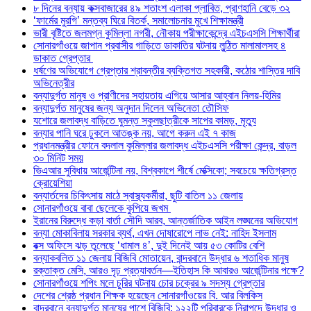
৮ দিনের বন্যায় কক্সবাজারের ৪৯ শতাংশ এলাকা প্লাবিত, প্রাণহানি বেড়ে ৩২
‘ফার্মের মুরগি’ মন্তব্য ঘিরে বিতর্ক, সমালোচনার মুখে শিক্ষামন্ত্রী
ভারী বৃষ্টিতে জলমগ্ন কুমিল্লা নগরী, নৌকায় পরীক্ষাকেন্দ্রে এইচএসসি শিক্ষার্থীরা
সোনারগাঁওয়ে জাপান প্রবাসীর গাড়িতে ডাকাতির ঘটনায় লুন্ঠিত মালামালসহ ৪
ডাকাত গ্রেপ্তার
ধর্ষণের অভিযোগে গ্রেপ্তার শ্রাবন্তীর ব্যক্তিগত সহকারী, কঠোর শাস্তির দাবি
অভিনেত্রীর
বন্যাদুর্গত মানুষ ও প্রাণীদের সহায়তায় এগিয়ে আসার আহ্বান নিলয়-হিমির
বন্যাদুর্গত মানুষের জন্য অনুদান দিলেন অভিনেতা তৌসিফ
যশোরে জলাবদ্ধ বাড়িতে ঘুমন্ত স্কুলছাত্রীকে সাপের কামড়, মৃত্যু
বন্যার পানি ঘরে ঢুকলে আতঙ্ক নয়, আগে করুন এই ৭ কাজ
প্রধানমন্ত্রীর ফোনে বদলাল কুমিল্লার জলাবদ্ধ এইচএসসি পরীক্ষা কেন্দ্র, বাড়ল
৩০ মিনিট সময়
ভিএআর সুবিধায় আর্জেন্টিনা নয়, বিশ্বকাপে শীর্ষে মেক্সিকো; সবচেয়ে ক্ষতিগ্রস্ত
ক্রোয়েশিয়া
বন্যার্তদের চিকিৎসায় মাঠে স্বাস্থ্যকর্মীরা, ছুটি বাতিল ১১ জেলায়
সোনারগাঁওয়ে বাবা ছেলেকে কুপিয়ে জখম
ইরানের বিরুদ্ধে কড়া বার্তা সৌদি আরব, আন্তর্জাতিক আইন লঙ্ঘনের অভিযোগ
বন্যা মোকাবিলায় সরকার ব্যর্থ, এখন দোষারোপে লাভ নেই: নাহিদ ইসলাম
বক্স অফিসে ঝড় তুলেছে ‘ধামাল ৪’, দুই দিনেই আয় ৫৩ কোটির বেশি
বন্যাকবলিত ১১ জেলায় বিজিবি মোতায়েন, বান্দরবানে উদ্ধার ৬ শতাধিক মানুষ
রক্তাক্ত মেসি, আরও দৃঢ় প্রত্যাবর্তন—ইতিহাস কি আবারও আর্জেন্টিনার পক্ষে?
সোনারগাঁওয়ে শপিং মলে চুরির ঘটনায় চোর চক্রের ৯ সদস্য গ্রেপ্তার
দেশের শ্রেষ্ঠ প্রধান শিক্ষক হয়েছেন সোনারগাঁওয়ের বি. আর বিলকিস
বান্দরবানে বন্যাদুর্গত মানুষের পাশে বিজিবি: ১২২টি পরিবারকে নিরাপদে উদ্ধার ও