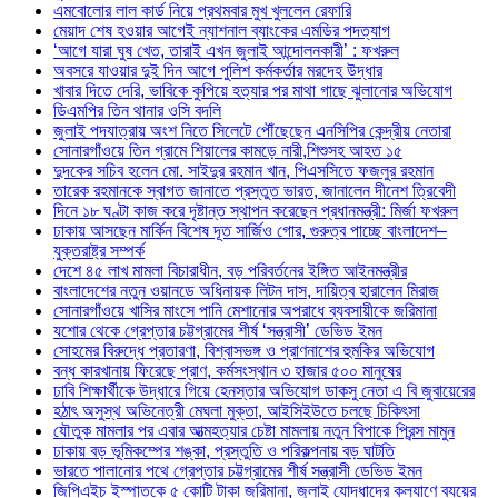
এমবোলোর লাল কার্ড নিয়ে প্রথমবার মুখ খুললেন রেফারি
মেয়াদ শেষ হওয়ার আগেই ন্যাশনাল ব্যাংকের এমডির পদত্যাগ
‘আগে যারা ঘুষ খেত, তারাই এখন জুলাই আন্দোলনকারী’ : ফখরুল
অবসরে যাওয়ার দুই দিন আগে পুলিশ কর্মকর্তার মরদেহ উদ্ধার
খাবার দিতে দেরি, ভাবিকে কুপিয়ে হত্যার পর মাথা গাছে ঝুলানোর অভিযোগ
ডিএমপির তিন থানার ওসি বদলি
জুলাই পদযাত্রায় অংশ নিতে সিলেটে পৌঁছেছেন এনসিপির কেন্দ্রীয় নেতারা
সোনারগাঁওয়ে তিন গ্রামে শিয়ালের কামড়ে নারী,শিশুসহ আহত ১৫
দুদকের সচিব হলেন মো. সাইদুর রহমান খান, পিএসসিতে ফজলুর রহমান
তারেক রহমানকে স্বাগত জানাতে প্রস্তুত ভারত, জানালেন দীনেশ ত্রিবেদী
দিনে ১৮ ঘণ্টা কাজ করে দৃষ্টান্ত স্থাপন করেছেন প্রধানমন্ত্রী: মির্জা ফখরুল
ঢাকায় আসছেন মার্কিন বিশেষ দূত সার্জিও গোর, গুরুত্ব পাচ্ছে বাংলাদেশ–
যুক্তরাষ্ট্র সম্পর্ক
দেশে ৪৫ লাখ মামলা বিচারাধীন, বড় পরিবর্তনের ইঙ্গিত আইনমন্ত্রীর
বাংলাদেশের নতুন ওয়ানডে অধিনায়ক লিটন দাস, দায়িত্ব হারালেন মিরাজ
সোনারগাঁওয়ে খাসির মাংসে পানি মেশানোর অপরাধে ব্যবসায়ীকে জরিমানা
যশোর থেকে গ্রেপ্তার চট্টগ্রামের শীর্ষ ‘সন্ত্রাসী’ ডেভিড ইমন
সোহমের বিরুদ্ধে প্রতারণা, বিশ্বাসভঙ্গ ও প্রাণনাশের হুমকির অভিযোগ
বন্ধ কারখানায় ফিরেছে প্রাণ, কর্মসংস্থান ৩ হাজার ৫০০ মানুষের
ঢাবি শিক্ষার্থীকে উদ্ধারে গিয়ে হেনস্তার অভিযোগ ডাকসু নেতা এ বি জুবায়েরের
হঠাৎ অসুস্থ অভিনেত্রী মেঘলা মুক্তা, আইসিইউতে চলছে চিকিৎসা
যৌতুক মামলার পর এবার আত্মহত্যার চেষ্টা মামলায় নতুন বিপাকে প্রিন্স মামুন
ঢাকায় বড় ভূমিকম্পের শঙ্কা, প্রস্তুতি ও পরিকল্পনায় বড় ঘাটতি
ভারতে পালানোর পথে গ্রেপ্তার চট্টগ্রামের শীর্ষ সন্ত্রাসী ডেভিড ইমন
জিপিএইচ ইস্পাতকে ৫ কোটি টাকা জরিমানা, জুলাই যোদ্ধাদের কল্যাণে ব্যয়ের