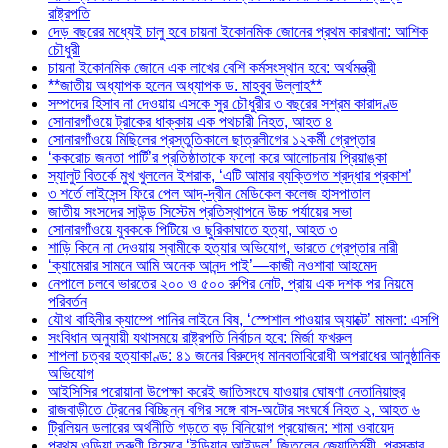
রাষ্ট্রপতি
দেড় বছরের মধ্যেই চালু হবে চায়না ইকোনমিক জোনের প্রথম কারখানা: আশিক
চৌধুরী
চায়না ইকোনমিক জোনে এক লাখের বেশি কর্মসংস্থান হবে: অর্থমন্ত্রী
**জাতীয় অধ্যাপক হলেন অধ্যাপক ড. মাহবুব উল্লাহ**
সম্পদের হিসাব না দেওয়ায় এসকে সুর চৌধুরীর ৩ বছরের সশ্রম কারাদণ্ড
সোনারগাঁওয়ে ট্রাকের ধাক্কায় এক পথচারী নিহত, আহত ৪
সোনারগাঁওয়ে মিছিলের প্রস্তুতিকালে ছাত্রলীগের ১২কর্মী গ্রেপ্তার
‘ককরোচ জনতা পার্টি’র প্রতিষ্ঠাতাকে ফলো করে আলোচনায় প্রিয়াঙ্কা
স্যালুট বিতর্কে মুখ খুললেন ইশরাক, ‘এটি আমার ব্যক্তিগত শ্রদ্ধার প্রকাশ’
৩ শর্তে লাইসেন্স ফিরে পেল আদ্-দ্বীন মেডিকেল কলেজ হাসপাতাল
জাতীয় সংসদের সাউন্ড সিস্টেম প্রতিস্থাপনে উচ্চ পর্যায়ের সভা
সোনারগাঁওয়ে যুবককে পিটিয়ে ও ছুরিকাঘাতে হত্যা, আহত ৩
শাড়ি কিনে না দেওয়ায় স্বামীকে হত্যার অভিযোগ, ভারতে গ্রেপ্তার নারী
‘ক্যামেরার সামনে আমি অনেক আনন্দ পাই’—কাজী নওশাবা আহমেদ
নেপালে চলবে ভারতের ২০০ ও ৫০০ রুপির নোট, প্রায় এক দশক পর নিয়মে
পরিবর্তন
যৌথ বাহিনীর ক্যাম্পে পানির লাইনে বিষ, ‘স্পেশাল পাওয়ার অ্যাক্টে’ মামলা: এসপি
সংবিধান অনুযায়ী যথাসময়ে রাষ্ট্রপতি নির্বাচন হবে: মির্জা ফখরুল
শাপলা চত্বর হত্যাকাণ্ড: ৪১ জনের বিরুদ্ধে মানবতাবিরোধী অপরাধের আনুষ্ঠানিক
অভিযোগ
আইসিসির পরোয়ানা উপেক্ষা করেই জাতিসংঘে যাওয়ার ঘোষণা নেতানিয়াহুর
রাজবাড়ীতে ট্রেনের বিচ্ছিন্ন বগির সঙ্গে বাস-অটোর সংঘর্ষে নিহত ২, আহত ৬
ট্রিলিয়ন ডলারের অর্থনীতি গড়তে বড় বিনিয়োগ প্রয়োজন: শামা ওবায়েদ
প্রথম ওড়িয়া তরুণী হিসেবে ‘ইন্ডিয়ান আইডল’ জিতলেন জ্যোতির্ময়ী, পুরস্কার