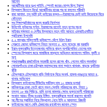
আপেল
আর্জেন্টিনার হারে দুঃখ পাইনি, স্পেনই জয়ের যোগ্য ছিল: ট্রাম্প
বিশ্বকাপ জিতলে বিয়ে! আর্জেন্টিনার হারের পর যা বললেন পরীমনি
বাবা আলাদা, তবু অটুট দুই ভাইয়ের বন্ধন—ইয়ামালের ছোট ভাই কিয়েনকে ঘিরে
কৌতূহল
সব শিক্ষাপ্রতিষ্ঠানের জন্য জরুরি নির্দেশনা
উনিশেই ফুটবলের পূর্ণতা, ইয়ামালের হাতেই নতুন যুগের সূচনা
সাইবার সক্ষমতা ও দেশীয় উদ্ভাবনে নতুন গতি আনতে এমআইএসটিতে
প্রতিরক্ষা উপদেষ্টা
৫.২ মাত্রার শক্তিশালী ভূমিকম্পে কেঁপে উঠল ইরান
পেরুতে জোড়া ভূমিকম্পে নিহত অন্তত ৫, ধসে পড়েছে বহু ঘরবাড়ি
ইরান-যুক্তরাষ্ট্র উত্তেজনায় লাফিয়ে বাড়ল অপরিশোধিত তেলের দাম
স্পেনের বিশ্বকাপ জয়ে সামাজিক মাধ্যমে অভিনন্দন জানালেন শাকিব, বুবলী ও
অপু
প্রধানমন্ত্রীর রাজনৈতিক সহকারী হলেন রাশেদ খাঁন, পেলেন সচিব পদমর্যাদা
সোনারগাঁওয়ে ঢাকা-চট্টগ্রাম মহাসড়কের নানা স্থানে খানাখন্দ, বাড়ছে দুর্ঘটনার
ঝুঁকি
চৌদ্দগ্রামে চৌদ্দগ্রামে বাড়ি নির্মাণকে ঘিরে সংঘর্ষ, হামলা-ভাঙচুরে আহত ৪,
থানায় অভিযোগ
বিশ্বকাপ ফাইনালের টিকিটের সর্বনিম্ন দাম ১০ হাজার ডলার!
মানিকগঞ্জে চাকা ফেটে খালে পড়ল সেলফি পরিবহনের বাস, নিহত ১
তদন্ত ১৮ বার পিছিয়ে, হাদি হত্যা মামলায় ক্ষোভ ভুক্তভোগী পরিবারের
সংঘাত আরও তীব্র হওয়ার ইঙ্গিত, যুক্তরাষ্ট্রকে সতর্ক করলেন খামেনি
আ.লীগের প্রার্থিতা নিয়ে সিদ্ধান্ত নেবে ইসি ও আদালত: রিজভী
ফাইনালের আগে মেসি ঠেকানোর রণকৌশল জানাল স্পেন