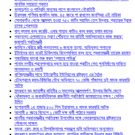
মানবিক সহায়তা প্রদান
বন্যাদুর্গত ও পানিবন্দি মানুষের পাশে বাংলাদেশ নৌবাহিনী
চিরসবুজ পূর্ণিমার জন্মদিন আজ, ৪৫ বছরে পা রাখলেন জনপ্রিয় এই নায়িকা
সোনারগাঁও থেকে আত্মসাৎ হওয়া ৭৫০ কার্টন সয়াবিন তেল উদ্ধার, প্রতারক ট্রাক
চালক গ্রেপ্তার
বালু ব্যবসা বন্ধ করেছি, এবার পাহাড় কাটাও বন্ধ করব: হুমাম কাদের
প্রত্যন্ত এলাকাতেও ত্রাণ পৌঁছাতে সব বাহিনী সমন্বিতভাবে কাজ করছে:
জ্বালানি প্রতিমন্ত্রী
জামিনে বেরিয়ে স্ত্রী-সন্তানসহ ৬ জনকে হত্যা, অভিযুক্ত পলাতক
ইন্টার্নদের হাত ধরেই চিকিৎসায় বিদেশমুখিতা বন্ধ হবে: প্রধানমন্ত্রী তারেক রহমান
গজারিয়ায় যাত্রা শুরু করল ‘ন্যাচার লাউঞ্জ’
পানাম নগরীর প্রবেশদ্বারে ধ্বংস হয়ে যাওয়া প্রাচীন সেতু পুননির্মাণের দাবিতে
মানববন্ধন ও র‌্যালী
বাণিজ্যমন্ত্রীর সাথে ইউরোপীয় ইউনিয়নের রাষ্ট্রদূত এর বৈঠক
চৌদ্দগ্রামে র‌্যাব-বিজিবির যৌথ অভিযানে ৭০ কেজি গাঁজাসহ দুই মাদক কারবারি
আটক
সুন্দরবনে বড় জাহাঙ্গীর বাহিনীর ৩ সদস্যের আত্মসমর্পণ, উদ্ধার জিম্মি জেলে
ধোঁকামুক্ত ও জবাবদিহিমূলক রাজনীতি প্রতিষ্ঠাই জামায়াতের লক্ষ্য : সেলিম
উদ্দিন
যশোরগামী ১৪ হাজার ৫০০ পিস ইয়াবাসহ ৪ মাদক কারবারি আটক
আগামী ৫ বছরে বিদেশে ১ কোটি দক্ষ কর্মী পাঠাবে সরকার
মাননীয় প্রধানমন্ত্রীর প্রতিরক্ষা উপদেষ্টার সঙ্গে নেদারল্যান্ডসের রাষ্ট্রদূতের
সৌজন্য সাক্ষাৎ
সড়ক, রেল, বন্দর ও বিশ্ববিদ্যালয় প্রকল্পে ভূমি অধিগ্রহণ অনুমোদন
বান্দরবানে বন্যার্তদের খাদ্য সহায়তা, শতাধিক পর্যটককে উদ্ধার করল বিজিবি