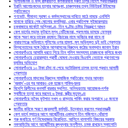
অলাভজনক ও বন্ধ রাষ্ট্রায়ত্ত কলকারখানা দ্রুত চালুর নির্দেশ প্রধানমন্ত্রীর
ইরানি আলোচকদের হত্যার আশঙ্কা, চাঞ্চল্যকর তথ্য নিউইয়র্ক টাইমসের
প্রতিবেদনে
গণভোট, সীমান্ত সুরক্ষা ও কর্মসংস্থানের দাবিতে মাঠে নামছে এনসিপি
ঘানাকে হারিয়ে শেষ ষোলোয় কলম্বিয়া, এবার প্রতিপক্ষ সুইজারল্যান্ড
চকবাজারে মার্কেটে অগ্নিকাণ্ড, তিন ঘণ্টার চেষ্টায় নিয়ন্ত্রণে আগুন
কেপ ভার্দের লড়াকু ফুটবলে মুগ্ধ নেটিজেনরা, প্রশংসায় ভাসছে ফেসবুক
মাকে স্মরণ করে তারেক রহমান: বিচারের নামে অবিচার করা যাবে না
নারায়ণগঞ্জে অভিযানে পুলিশের ওপর হামলা, মূল অভিযুক্ত দুই ভাই গ্রেপ্তার
বিশ্বনেতাদের সঙ্গে বৈঠকে আগ্রাসনের বিরুদ্ধে কঠোর অবস্থান জানাল ইরান
সোনারগাঁওয়ে আসামি ধরতে গিয়ে তিন পুলিশ সদস্যসহ চারজনকে কুপিয়ে জখম
সোনারগাঁওয়ে চেয়ারম্যান প্রার্থী ঘোষনা দেওয়ায় বিএনপি নেতাকে প্রাণনাশের
হুমকির অভিযোগ
সোনারগাঁওয়ে ১০ টাকা চাঁদা না পেয়ে অটোরিকসা চালক হত্যা প্রধান আসামী
গ্রেপ্তার
সোনারগাঁওয়ে মাদকের বিরুদ্ধে সামাজিক প্রতিরোধ গড়ার আহ্বান
‘বরবাদ’-এর পর আবারও এক হচ্ছেন শাকিব-হৃদয়
বিদেশি শিল্পীদের কনসার্ট বারবার স্থগিত, অনিশ্চয়তায় আয়োজক-দর্শক
স্বামীকে হত্যা করে মরদেহ ৬ টুকরা, স্ত্রীর মৃত্যুদণ্ড
সোনারগাঁয়ে অবৈধ ফুটপাত দখল ও রাস্তায় পার্কিং করার অপরাধে ১৫ জনকে
গ্রেফতার
জাতীয় কবিকে স্মরণে বছরব্যাপী কর্মসূচি, উদ্বোধন করলেন প্রধানমন্ত্রী
কেপ ভার্দে ম্যাচের আগে আর্জেন্টিনার একাদশে তিন পজিশনে ধোঁয়াশা
গরু জবাইয়ে পূর্ণ নিষেধাজ্ঞার বিরোধিতা, আপিলে থালাপতি বিজয়ের সরকার
নকআউটের আগে আর্জেন্টিনার রুদ্ধদ্বার অনুশীলন, চমক রাখছেন স্কালোনি