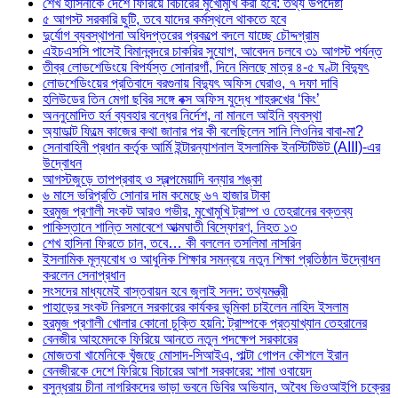
শেখ হাসিনাকে দেশে ফিরিয়ে বিচারের মুখোমুখি করা হবে: তথ্য উপদেষ্টা
৫ আগস্ট সরকারি ছুটি, তবে যাদের কর্মস্থলে থাকতে হবে
দুর্যোগ ব্যবস্থাপনা অধিদপ্তরের প্রকল্পে বদলে যাচ্ছে চৌদ্দগ্রাম
এইচএসসি পাসেই বিমানবন্দরে চাকরির সুযোগ, আবেদন চলবে ৩১ আগস্ট পর্যন্ত
তীব্র লোডশেডিংয়ে বিপর্যস্ত সোনারগাঁ, দিনে মিলছে মাত্র ৪-৫ ঘণ্টা বিদ্যুৎ
লোডশেডিংয়ের প্রতিবাদে বরগুনায় বিদ্যুৎ অফিস ঘেরাও, ৭ দফা দাবি
হলিউডের তিন মেগা ছবির সঙ্গে বক্স অফিস যুদ্ধে শাহরুখের ‘কিং’
অননুমোদিত হর্ন ব্যবহার বন্ধের নির্দেশ, না মানলে আইনি ব্যবস্থা
অ্যাডাল্ট ফিল্মে কাজের কথা জানার পর কী বলেছিলেন সানি লিওনির বাবা-মা?
সেনাবাহিনী প্রধান কর্তৃক আর্মি ইন্টারন্যাশনাল ইসলামিক ইনস্টিটিউট (AIII)-এর
উদ্বোধন
আগস্টজুড়ে তাপপ্রবাহ ও স্বল্পমেয়াদি বন্যার শঙ্কা
৬ মাসে ভরিপ্রতি সোনার দাম কমেছে ৬৭ হাজার টাকা
হরমুজ প্রণালী সংকট আরও গভীর, মুখোমুখি ট্রাম্প ও তেহরানের বক্তব্য
পাকিস্তানে শান্তি সমাবেশে আত্মঘাতী বিস্ফোরণ, নিহত ১৩
শেখ হাসিনা ফিরতে চান, তবে… কী বললেন তসলিমা নাসরিন
ইসলামিক মূল্যবোধ ও আধুনিক শিক্ষার সমন্বয়ে নতুন শিক্ষা প্রতিষ্ঠান উদ্বোধন
করলেন সেনাপ্রধান
সংসদের মাধ্যমেই বাস্তবায়ন হবে জুলাই সনদ: তথ্যমন্ত্রী
পাহাড়ের সংকট নিরসনে সরকারের কার্যকর ভূমিকা চাইলেন নাহিদ ইসলাম
হরমুজ প্রণালী খোলার কোনো চুক্তি হয়নি: ট্রাম্পকে প্রত্যাখ্যান তেহরানের
বেনজীর আহমেদকে ফিরিয়ে আনতে নতুন পদক্ষেপ সরকারের
মোজতবা খামেনিকে খুঁজছে মোসাদ-সিআইএ, পাল্টা গোপন কৌশলে ইরান
বেনজীরকে দেশে ফিরিয়ে বিচারের আশা সরকারের: শামা ওবায়েদ
বসুন্ধরায় চীনা নাগরিকদের ভাড়া ভবনে ডিবির অভিযান, অবৈধ ভিওআইপি চক্রের