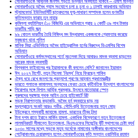
সোনারগাঁওকে আধুনিক জনপদ গড়তে উন্নয়ন অব্যাহত থাকবে – এমপি মান্নান
সোনারগাঁওয়ে অবৈধ গ্যাস সংযোগে চলা ৪ চুনা ও ১ ঢালাই কারখানায় অভিযান
স্ট্যামফোর্ড ইউনিভার্সিটি ছাত্রদলের যুগ্ম-সাধারণ সম্পাদক হলেন গুণবতীর
কৃতিসন্তান ফারাহ তুন নাহার
কুমিল্লা ব্যাটালিয়ন (১০ বিজিবি) এর অভিযানে প্রায় ২ কোটি ৩৯ লাখ টাকার
ভারতীয় শাড়ি জব্দ
৯৯ বোতল ভারতীয় তৈরি নিষিদ্ধ মদ উদ্ধারসহ একজনকে গ্রেফতার করেছে
সবুজবাগ থানা পুলিশ
মানিক মিয়া এভিনিউয়ে অবৈধ হাইড্রোলিক হর্নের বিরুদ্ধে ডিএমপির বিশেষ
অভিযান
সোনারগাঁওয়ে কর্মসংস্থানের শর্তে মুচলেকা দিয়ে আবারও মাদক ব্যবসা ছাড়লেন
আরেক মাদক ব্যবসায়ী
বিশ্বকাপ ফাইনালের পর ইয়ামালকে কী বললেন মেসি? জানালেন ইয়ামাল
ঈদ ২০২৭ টার্গেট, নতুন সিনেমা ‘নিঃস্ব’ নিয়ে ফিরছেন শাকিব
ঐক্য ধরে রেখে জনগণের প্রত্যাশা পূরণের আহ্বান প্রধানমন্ত্রীর
ভারতে পলাতক কামালসহ অন্যদের ফেরত চেয়ে কূটনৈতিক উদ্যোগ বাংলাদেশের
শিরোপার সঙ্গে বিশাল আর্থিক পুরস্কার, উৎসবে মাতোয়ারা স্পেন
পুরুষদের সুরক্ষায় পৃথক আইন চেয়ে হাইকোর্টে রিট
সড়ক নিরাপত্তায় কড়াকড়ি, অবৈধ হর্ন ব্যবহারে ছাড় নয়
মধ্যপ্রাচ্যে সংকট আরও গভীর, সৌদি-হুথি উত্তেজনায় নতুন মোড়
ইউক্রেনে শস্যবাহী জাহাজে হামলা, ভারতের তীব্র নিন্দা
টানা দশম রাতে ইরানে মার্কিন হামলা, একাধিক বিস্ফোরণে নতুন উত্তেজনা
লালমনিরহাট সীমান্তে উত্তেজনা, বিএসএফের সিমেন্টের খুঁটি স্থাপনের চেষ্টা ব্যর্থ
২০৩০ সালের মধ্যে সড়কে মৃত্যু অর্ধেকে নামানোর অঙ্গীকার বাংলাদেশের
পেট্রোবাংলার চেয়ারম্যান হলেন সোনারগাঁওয়ের কৃতি সন্তান ওয়ালিউর রহমান