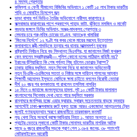
৪ সদস্য গ্রেপ্তার
কুমিল্লা ও ফেনী সীমান্তে বিজিবির অভিযানে ১ কোটি ১৫ লাখ টাকার ভারতীয়
শাড়ি ও মোবাইল ডিসপ্লে জব্দ
ভাড়া বাসায় পর্ন ভিডিও তৈরির অভিযোগে নারীসহ কারাগারে ৪
কক্সবাজার কারাগারের পাশে প্রকাশ্যে পাহাড় কাটা, ঝুঁকিতে মসজিদ ও মার্কেট
বগুড়ার জঙ্গলে ডিবির অভিযান, অস্ত্র-মাদকসহ গ্রেপ্তার ৩
মেঘনার চরে গরু-মহিষ চোরের তাণ্ডব, আতঙ্কে খামারিরা
‘জিনের নির্দেশে’ ১২ ঘণ্টা পর কবর থেকে মায়ের মরদেহ উত্তোলন
কলাবাগানে স্ত্রী-শাশুড়িকে হত্যার পর থানায় আত্মসমর্পণ যুবকের
রাষ্ট্রপতি নির্বাচন নিয়ে বড় সিদ্ধান্ত বিএনপির, যা জানালেন মির্জা ফখরুল
কেন বললেন স্বরাষ্ট্রমন্ত্রী— পুলিশ কোনো দলের লাঠিয়াল বাহিনী নয়?
ইরানের হুঁশিয়ারিতে কি শেষ পর্যন্ত পিছু হটলেন ডোনাল্ড ট্রাম্প?
ঢাকায় হাজির মধুমিতা, নতুন সিনেমা নিয়ে যা জানালেন অভিনেত্রী
নতুন ডিএজি-এএজিদের সততা ও নিষ্ঠার সঙ্গে দায়িত্ব পালনের আহ্বান
শিক্ষার্থী আন্দোলন ইস্যুতে মোদিকে ক্ষমা চাইতে বললেন বিরোধী নেতারা
দীর্ঘ ২০ বছর পর কলকাতায় পা রাখলেন তসলিমা নাসরিন
১৮ দিনে ৩ জাহাজে জলদস্যুদের হামলা, লুট ১০ কোটি টাকার মালামাল
বাংলাদেশের সিনেমায় দেখা যেতে পারে মধুমিতা সরকার
রান্নাঘরে জনপ্রিয় হচ্ছে এয়ার ফ্রায়ার, স্বাস্থ্য সচেতনতায় বাড়ছে ব্যবহার
আগস্টেই ঢাকা-কক্সবাজার রুটে যুক্ত হচ্ছে আরও একজোড়া আন্তঃনগর ট্রেন
জুলাই গণঅভ্যুত্থান স্মরণে রাজধানীতে তারকাবহুল কনসার্ট
লুডু খেলা নিয়ে সংঘর্ষে ব্রাহ্মণবাড়িয়ায় নিহত ১, আহত অন্তত ২০
প্যান্টের ভেতরে লুকানো কোটি টাকার সোনাসহ ভারতীয় নাগরিক আটক
সাড়ে ৬ বছরে রাজধানীর সড়কে প্রাণ গেল ১,৩৮৪ জনের, ৩৮ শতাংশই
মোটরসাইকেল আরোহী