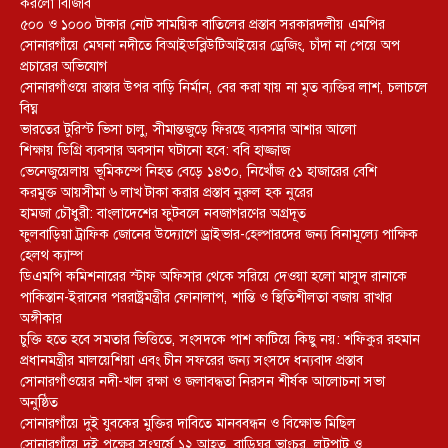
করলো বিজিবি
৫০০ ও ১০০০ টাকার নোট সাময়িক বাতিলের প্রস্তাব সরকারদলীয় এমপির
সোনারগাঁয়ে মেঘনা নদীতে বিআইডব্লিউটিআইয়ের ড্রেজিং, চাঁদা না পেয়ে অপ
প্রচারের অভিযোগ
সোনারগাঁওয়ে রাস্তার উপর বাড়ি নির্মান, বের করা যায় না মৃত ব্যক্তির লাশ, চলাচলে
বিঘ্ন
ভারতের টুরিস্ট ভিসা চালু, সীমান্তজুড়ে ফিরছে ব্যবসার আশার আলো
শিক্ষায় ডিগ্রি ব্যবসার অবসান ঘটানো হবে: ববি হাজ্জাজ
ভেনেজুয়েলায় ভূমিকম্পে নিহত বেড়ে ১৪৩০, নিখোঁজ ৫১ হাজারের বেশি
করমুক্ত আয়সীমা ৬ লাখ টাকা করার প্রস্তাব নুরুল হক নুরের
হামজা চৌধুরী: বাংলাদেশের ফুটবলে নবজাগরণের অগ্রদূত
ফুলবাড়িয়া ট্রাফিক জোনের উদ্যোগে ড্রাইভার-হেল্পারদের জন্য বিনামূল্যে পাক্ষিক
হেলথ ক্যাম্প
ডিএমপি কমিশনারের স্টাফ অফিসার থেকে সরিয়ে দেওয়া হলো মাসুদ রানাকে
পাকিস্তান-ইরানের পররাষ্ট্রমন্ত্রীর ফোনালাপ, শান্তি ও স্থিতিশীলতা বজায় রাখার
অঙ্গীকার
চুক্তি হতে হবে সমতার ভিত্তিতে, সংসদকে পাশ কাটিয়ে কিছু নয়: শফিকুর রহমান
প্রধানমন্ত্রীর মালয়েশিয়া এবং চীন সফরের জন্য সংসদে ধন্যবাদ প্রস্তাব
সোনারগাঁওয়ের নদী-খাল রক্ষা ও জলাবদ্ধতা নিরসন শীর্ষক আলোচনা সভা
অনুষ্ঠিত
সোনারগাঁয়ে দুই যুবকের মুক্তির দাবিতে মানববন্ধন ও বিক্ষোভ মিছিল
সোনারগাঁয়ে দুই পক্ষের সংঘর্ষে ১২ আহত, বাড়িঘর ভাংচুর, লুটপাট ও