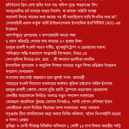
হলিউডের তিন মেগা ছবির সঙ্গে বক্স অফিস যুদ্ধে শাহরুখের ‘কিং’
অননুমোদিত হর্ন ব্যবহার বন্ধের নির্দেশ, না মানলে আইনি ব্যবস্থা
অ্যাডাল্ট ফিল্মে কাজের কথা জানার পর কী বলেছিলেন সানি লিওনির বাবা-মা?
সেনাবাহিনী প্রধান কর্তৃক আর্মি ইন্টারন্যাশনাল ইসলামিক ইনস্টিটিউট (AIII)-এর
উদ্বোধন
আগস্টজুড়ে তাপপ্রবাহ ও স্বল্পমেয়াদি বন্যার শঙ্কা
৬ মাসে ভরিপ্রতি সোনার দাম কমেছে ৬৭ হাজার টাকা
হরমুজ প্রণালী সংকট আরও গভীর, মুখোমুখি ট্রাম্প ও তেহরানের বক্তব্য
পাকিস্তানে শান্তি সমাবেশে আত্মঘাতী বিস্ফোরণ, নিহত ১৩
শেখ হাসিনা ফিরতে চান, তবে… কী বললেন তসলিমা নাসরিন
ইসলামিক মূল্যবোধ ও আধুনিক শিক্ষার সমন্বয়ে নতুন শিক্ষা প্রতিষ্ঠান উদ্বোধন
করলেন সেনাপ্রধান
সংসদের মাধ্যমেই বাস্তবায়ন হবে জুলাই সনদ: তথ্যমন্ত্রী
পাহাড়ের সংকট নিরসনে সরকারের কার্যকর ভূমিকা চাইলেন নাহিদ ইসলাম
হরমুজ প্রণালী খোলার কোনো চুক্তি হয়নি: ট্রাম্পকে প্রত্যাখ্যান তেহরানের
বেনজীর আহমেদকে ফিরিয়ে আনতে নতুন পদক্ষেপ সরকারের
মোজতবা খামেনিকে খুঁজছে মোসাদ-সিআইএ, পাল্টা গোপন কৌশলে ইরান
বেনজীরকে দেশে ফিরিয়ে বিচারের আশা সরকারের: শামা ওবায়েদ
বসুন্ধরায় চীনা নাগরিকদের ভাড়া ভবনে ডিবির অভিযান, অবৈধ ভিওআইপি চক্রের
৪ সদস্য গ্রেপ্তার
কুমিল্লা ও ফেনী সীমান্তে বিজিবির অভিযানে ১ কোটি ১৫ লাখ টাকার ভারতীয় শাড়ি