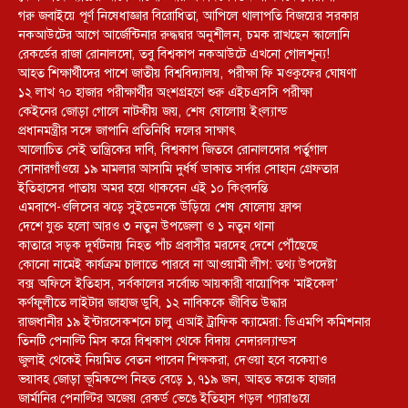
গরু জবাইয়ে পূর্ণ নিষেধাজ্ঞার বিরোধিতা, আপিলে থালাপতি বিজয়ের সরকার
নকআউটের আগে আর্জেন্টিনার রুদ্ধদ্বার অনুশীলন, চমক রাখছেন স্কালোনি
রেকর্ডের রাজা রোনালদো, তবু বিশ্বকাপ নকআউটে এখনো গোলশূন্য!
আহত শিক্ষার্থীদের পাশে জাতীয় বিশ্ববিদ্যালয়, পরীক্ষা ফি মওকুফের ঘোষণা
১২ লাখ ৭০ হাজার পরীক্ষার্থীর অংশগ্রহণে শুরু এইচএসসি পরীক্ষা
কেইনের জোড়া গোলে নাটকীয় জয়, শেষ ষোলোয় ইংল্যান্ড
প্রধানমন্ত্রীর সঙ্গে জাপানি প্রতিনিধি দলের সাক্ষাৎ
আলোচিত সেই তান্ত্রিকের দাবি, বিশ্বকাপ জিতবে রোনালদোর পর্তুগাল
সোনারগাঁওয়ে ১৯ মামলার আসামি দুর্ধর্ষ ডাকাত সর্দার সোহান গ্রেফতার
ইতিহাসের পাতায় অমর হয়ে থাকবেন এই ১০ কিংবদন্তি
এমবাপে-ওলিসের ঝড়ে সুইডেনকে উড়িয়ে শেষ ষোলোয় ফ্রান্স
দেশে যুক্ত হলো আরও ৩ নতুন উপজেলা ও ১ নতুন থানা
কাতারে সড়ক দুর্ঘটনায় নিহত পাঁচ প্রবাসীর মরদেহ দেশে পৌঁছেছে
কোনো নামেই কার্যক্রম চালাতে পারবে না আওয়ামী লীগ: তথ্য উপদেষ্টা
বক্স অফিসে ইতিহাস, সর্বকালের সর্বোচ্চ আয়কারী বায়োপিক ‘মাইকেল’
কর্ণফুলীতে লাইটার জাহাজ ডুবি, ১২ নাবিককে জীবিত উদ্ধার
রাজধানীর ১৯ ইন্টারসেকশনে চালু এআই ট্রাফিক ক্যামেরা: ডিএমপি কমিশনার
তিনটি পেনাল্টি মিস করে বিশ্বকাপ থেকে বিদায় নেদারল্যান্ডস
জুলাই থেকেই নিয়মিত বেতন পাবেন শিক্ষকরা, দেওয়া হবে বকেয়াও
ভয়াবহ জোড়া ভূমিকম্পে নিহত বেড়ে ১,৭১৯ জন, আহত কয়েক হাজার
জার্মানির পেনাল্টির অজেয় রেকর্ড ভেঙে ইতিহাস গড়ল প্যারাগুয়ে