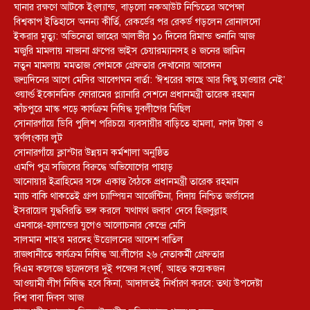
ঘানার রক্ষণে আটকে ইংল্যান্ড, বাড়লো নকআউট নিশ্চিতের অপেক্ষা
বিশ্বকাপ ইতিহাসে অনন্য কীর্তি, রেকর্ডের পর রেকর্ড গড়লেন রোনালদো
ইকরার মৃত্যু: অভিনেতা জাহের আলভীর ১০ দিনের রিমান্ড শুনানি আজ
মজুরি মামলায় নাভানা গ্রুপের ভাইস চেয়ারম্যানসহ ৪ জনের জামিন
নতুন মামলায় মমতাজ বেগমকে গ্রেফতার দেখানোর আবেদন
জন্মদিনের আগে মেসির আবেগঘন বার্তা: ‘ঈশ্বরের কাছে আর কিছু চাওয়ার নেই’
ওয়ার্ল্ড ইকোনমিক ফোরামের প্ল্যানারি সেশনে প্রধানমন্ত্রী তারেক রহমান
কাঁচপুরে মাস্ক পড়ে কার্যক্রম নিষিদ্ধ যুবলীগের মিছিল
সোনারগাঁয়ে ডিবি পুলিশ পরিচয়ে ব্যবসায়ীর বাড়িতে হামলা, নগদ টাকা ও
স্বর্ণলংকার লুট
সোনারগাঁয়ে ক্লাস্টার উন্নয়ন কর্মশালা অনুষ্ঠিত
এমপি পুত্র সজিবের বিরুদ্ধে অভিযোগের পাহাড়
আনোয়ার ইব্রাহিমের সঙ্গে একান্ত বৈঠকে প্রধানমন্ত্রী তারেক রহমান
ম্যাচ বাকি থাকতেই গ্রুপ চ্যাম্পিয়ন আর্জেন্টিনা, বিদায় নিশ্চিত জর্ডানের
ইসরায়েল যুদ্ধবিরতি ভঙ্গ করলে ‘যথাযথ জবাব’ দেবে হিজবুল্লাহ
এমবাপ্পে-হালান্ডের যুগেও আলোচনার কেন্দ্রে মেসি
সালমান শাহ’র মরদেহ উত্তোলনের আদেশ বাতিল
রাজধানীতে কার্যক্রম নিষিদ্ধ আ.লীগের ২৬ নেতাকর্মী গ্রেফতার
বিএম কলেজে ছাত্রদলের দুই পক্ষের সংঘর্ষ, আহত কয়েকজন
আওয়ামী লীগ নিষিদ্ধ হবে কিনা, আদালতই নির্ধারণ করবে: তথ্য উপদেষ্টা
বিশ্ব বাবা দিবস আজ