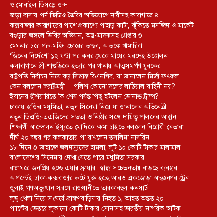
ও মোবাইল ডিসপ্লে জব্দ
ভাড়া বাসায় পর্ন ভিডিও তৈরির অভিযোগে নারীসহ কারাগারে ৪
কক্সবাজার কারাগারের পাশে প্রকাশ্যে পাহাড় কাটা, ঝুঁকিতে মসজিদ ও মার্কেট
বগুড়ার জঙ্গলে ডিবির অভিযান, অস্ত্র-মাদকসহ গ্রেপ্তার ৩
মেঘনার চরে গরু-মহিষ চোরের তাণ্ডব, আতঙ্কে খামারিরা
‘জিনের নির্দেশে’ ১২ ঘণ্টা পর কবর থেকে মায়ের মরদেহ উত্তোলন
কলাবাগানে স্ত্রী-শাশুড়িকে হত্যার পর থানায় আত্মসমর্পণ যুবকের
রাষ্ট্রপতি নির্বাচন নিয়ে বড় সিদ্ধান্ত বিএনপির, যা জানালেন মির্জা ফখরুল
কেন বললেন স্বরাষ্ট্রমন্ত্রী— পুলিশ কোনো দলের লাঠিয়াল বাহিনী নয়?
ইরানের হুঁশিয়ারিতে কি শেষ পর্যন্ত পিছু হটলেন ডোনাল্ড ট্রাম্প?
ঢাকায় হাজির মধুমিতা, নতুন সিনেমা নিয়ে যা জানালেন অভিনেত্রী
নতুন ডিএজি-এএজিদের সততা ও নিষ্ঠার সঙ্গে দায়িত্ব পালনের আহ্বান
শিক্ষার্থী আন্দোলন ইস্যুতে মোদিকে ক্ষমা চাইতে বললেন বিরোধী নেতারা
দীর্ঘ ২০ বছর পর কলকাতায় পা রাখলেন তসলিমা নাসরিন
১৮ দিনে ৩ জাহাজে জলদস্যুদের হামলা, লুট ১০ কোটি টাকার মালামাল
বাংলাদেশের সিনেমায় দেখা যেতে পারে মধুমিতা সরকার
রান্নাঘরে জনপ্রিয় হচ্ছে এয়ার ফ্রায়ার, স্বাস্থ্য সচেতনতায় বাড়ছে ব্যবহার
আগস্টেই ঢাকা-কক্সবাজার রুটে যুক্ত হচ্ছে আরও একজোড়া আন্তঃনগর ট্রেন
জুলাই গণঅভ্যুত্থান স্মরণে রাজধানীতে তারকাবহুল কনসার্ট
লুডু খেলা নিয়ে সংঘর্ষে ব্রাহ্মণবাড়িয়ায় নিহত ১, আহত অন্তত ২০
প্যান্টের ভেতরে লুকানো কোটি টাকার সোনাসহ ভারতীয় নাগরিক আটক