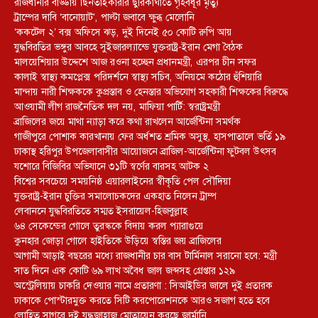
রাজধানীর বাড্ডায় ছিনতাইকারীর ছুরিকাঘাতে গৃহবধূর মৃত্যু
ট্রাম্পের দাবি ‘বানোয়াট’, পাল্টা জবাবে ক্ষুব্ধ মেলোনি
‘ককটেল ২’ বক্স অফিসে ঝড়, দুই দিনেই ৫০ কোটি রুপি আয়
যুদ্ধবিরতির ভঙ্গুর আবহে সুইজারল্যান্ডে যুক্তরাষ্ট্র-ইরান মেগা বৈঠক
মালয়েশিয়ার উদ্দেশে আজ রওনা হচ্ছেন প্রধানমন্ত্রী, এরপর চীন সফর
কালাই স্বাস্থ্য কমপ্লেক্স পরিদর্শনে স্বাস্থ্য সচিব, অনিয়মে কঠোর হুঁশিয়ারি
মান্দায় নারী শিক্ষককে কুপ্রস্তাব ও হেনস্তার অভিযোগ সহকারী শিক্ষকের বিরুদ্ধে
আওয়ামী লীগ রাজনৈতিক দল নয়, মাফিয়া পার্টি: স্বরাষ্ট্রমন্ত্রী
ব্রাজিলের জয়ে মাথা ন্যাড়া করে কথা রাখলেন আর্জেন্টিনা সমর্থক
গাজীপুরে পোশাক কারখানায় ফের অর্ধশত শ্রমিক অসুস্থ, হাসপাতালে ভর্তি ১৯
ঢাকাস্থ হরিপুর উপজেলাবাসীর আয়োজনে ব্রাজিল-আর্জেন্টিনা ফুটবল উৎসব
যশোরে বিজিবির অভিযানে ৩১টি স্বর্ণের বারসহ আটক ২
বিশ্বের সবচেয়ে সময়নিষ্ঠ এয়ারলাইনের স্বীকৃতি পেল সৌদিয়া
যুক্তরাষ্ট্র-ইরান চুক্তির সমালোচকদের একহাত নিলেন ট্রাম্প
লেবাননে যুদ্ধবিরতিতে সম্মত ইসরায়েল-হিজবুল্লাহ
৬৪ সেকেন্ডের গোলে তুরস্ককে বিদায় করল প্যারাগুয়ে
কুনহার জোড়া গোলে হাইতিকে উড়িয়ে স্বস্তির জয় ব্রাজিলের
আগামী আড়াই বছরের মধ্যে রাজধানীর চার বাস টার্মিনাল সরানো হবে: মন্ত্রী
সাত দিনে এক কোটি ৬৯ লাখ অবৈধ জাল জব্দসহ গ্রেপ্তার ১২৯
‎অস্ট্রেলিয়ায় চাকরি দেওয়ার নামে প্রতারণা : সিআইডির জালে দুই প্রতারক
ঢাকাকে পোস্টারমুক্ত করতে সিটি করপোরেশনকে আরও সজাগ হতে হবে
লোহিত সাগরে দুই যুদ্ধজাহাজ মোতায়েন করছে জার্মানি