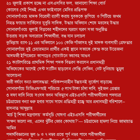
২০ জুলাই প্রকাশ হচ্ছে না এসএসসির ফল, জানালো শিক্ষা বোর্ড
কোলের সেই শিশুই এখন ফাইনালে মেসির প্রতিপক্ষ
সোনারগাঁওয়ে মাদক বিরোধী র‌্যালী করায় যুবককে কুপিয়ে ও পিটিয়ে জখম
নিহত ফায়ার সার্ভিসের ডুবুরি সাদিক, উদ্ধার অভিযান শেষে মরদেহ উদ্ধার
সোনারগাঁওয়ে জুলাই বিপ্লবের শহীদদের স্মরণে স্মরণ সভা অনুষ্ঠিত
উত্তরায় সড়ক অবরোধে শিক্ষার্থীরা, বন্ধ যান চলাচল
কুমিল্লায় র‍্যাব-১১ এর অভিযানে ১০০ কেজি গাঁজাসহ দুই মাদক ব্যবসায়ী গ্রেফতার
সোনারগাঁয়ে দুই চেয়ারম্যান প্রার্থীর একই স্থানে সভাকে কেন্দ্র করে উত্তেজনা
আদমজী ইপিজেডে কাপড়ের গোডাউনে ভয়াবহ আগুন
২১ ক্যাটাগরিতে প্রাথমিক শিক্ষা পদক বিতরণ করলেন প্রধানমন্ত্রী
অভিষেকের আগেই সেন্ট স্যাটিন ছাড়লেন লেক্সি লেভিন, নেট দুনিয়ায় তুমুল
আলোচনা
ভারী বর্ষণে বন্যা-জলাবদ্ধতা: পরিকল্পনাহীন উন্নয়নই দুর্ভোগ বাড়াচ্ছে
সোনারগাঁয়ে ডিজিএফআই পরিচয়ে ৫ লাখ টাকা চাঁদা দাবি, দুইজন গ্রেপ্তার
৩ দফা দাবি নিয়ে সংসদ ভবন অভিমুখে এইচএসসি পরীক্ষার্থীদের পদযাত্রা
চট্টগ্রামের বন্যা শুরু হবার সাথে সাথে প্রতিমন্ত্রী হজ্বে আর প্রধানমন্ত্রী বরিশালে–
হাসনাত আব্দুল্লাহ
‘মার্চ টু শিক্ষা মন্ত্রণালয়’ কর্মসূচি ঘোষণা এইচএসসি পরীক্ষার্থীদের
‘লক্ষণ ভালো নয়, এদের খুঁটির জোর কোথায়?’— চট্টগ্রামের হামলা নিয়ে জামায়াত
আমির
পদার্থবিজ্ঞানের ভুল ৬ ও ৭ নম্বর প্রশ্নে পূর্ণ নম্বর পাবে পরীক্ষার্থীরা