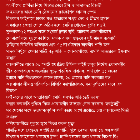
আ.লীগের প্রার্থিতা নিয়ে সিদ্ধান্ত নেবে ইসি ও আদালত: রিজভী
ফাইনালের আগে মেসি ঠেকানোর রণকৌশল জানাল স্পেন
বিশ্বকাপ ফাইনালে ঢাকার মঞ্চ মাতাবেন সঞ্জয় দেব ও প্রীতম হাসান
এমবাপ্পের জোড়া গোলে কঠিন হলো মেসির গোল্ডেন বুটের লড়াই
সুন্দরবন-১২ লঞ্চের সঙ্গে সংঘর্ষে ট্রলার ডুবি, আটজন প্রাণে বাঁচলেন
সোনারগাঁওয়ে মুচলেকা দিয়ে মাদক ব্যবসা ছাড়লেন দুই মাদক ব্যবসায়ী
কুমিল্লায় বিজিবির অভিযানে প্রায় ৭৫ লাখ টাকার ভারতীয় শাড়ি জব্দ
মাদক নির্মূলে খেলার মাঠই বড় শক্তি – সোনারগাঁওয়ে এমপি আজহারুল ইসলাম
মান্নান
রাজধানীতে আরও ৫০ স্পটে স্বয়ংক্রিয় ট্রাফিক লাইট চালুর নির্দেশ প্রধানমন্ত্রীর
তীব্র তাপপ্রবাহে আলজেরিয়াজুড়ে শতাধিক দাবানল, প্রাণ গেল ১১ জনের
ইরানে পানি বিশুদ্ধকরণ কেন্দ্রে হামলা, ২০ গ্রামের পানি সরবরাহ বন্ধ
কক্সবাজার সীমান্ত পরিদর্শনে বিজিবি মহাপরিচালক, বন্যাদুর্গতদের মাঝে ত্রাণ
বিতরণ
ফাইনালের আগে আত্মবিশ্বাসী মেসি, দলগত শক্তিতেই ভরসা
বন্যার ক্ষয়ক্ষতি পুষিয়ে নিতে প্রয়োজনীয় উদ্যোগ নেবে সরকার: স্বরাষ্ট্রমন্ত্রী
সব দেশের সঙ্গে ভারসাম্যপূর্ণ সম্পর্ক বজায় রেখে এগোতে চায় বাংলাদেশ: মির্জা
ফখরুল
বালিয়াডাঙ্গীতে পুকূরে ডুবে শিশুর করুণ মৃত্যু
পাহাড়ি ঢলে বেড়েছে কাপ্তাই হ্রদের পানি, খুলে দেওয়া হলো ১৬ জলকপাট
বিশ্বকাপ ফাইনালে থাকছেন ট্রাম্প, চ্যাম্পিয়নদের জন্য থাকছে বিশেষ রিং