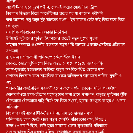
আপেল
আর্জেন্টিনার হারে দুঃখ পাইনি, স্পেনই জয়ের যোগ্য ছিল: ট্রাম্প
বিশ্বকাপ জিতলে বিয়ে! আর্জেন্টিনার হারের পর যা বললেন পরীমনি
বাবা আলাদা, তবু অটুট দুই ভাইয়ের বন্ধন—ইয়ামালের ছোট ভাই কিয়েনকে ঘিরে
কৌতূহল
সব শিক্ষাপ্রতিষ্ঠানের জন্য জরুরি নির্দেশনা
উনিশেই ফুটবলের পূর্ণতা, ইয়ামালের হাতেই নতুন যুগের সূচনা
সাইবার সক্ষমতা ও দেশীয় উদ্ভাবনে নতুন গতি আনতে এমআইএসটিতে প্রতিরক্ষা
উপদেষ্টা
৫.২ মাত্রার শক্তিশালী ভূমিকম্পে কেঁপে উঠল ইরান
পেরুতে জোড়া ভূমিকম্পে নিহত অন্তত ৫, ধসে পড়েছে বহু ঘরবাড়ি
ইরান-যুক্তরাষ্ট্র উত্তেজনায় লাফিয়ে বাড়ল অপরিশোধিত তেলের দাম
স্পেনের বিশ্বকাপ জয়ে সামাজিক মাধ্যমে অভিনন্দন জানালেন শাকিব, বুবলী ও
অপু
প্রধানমন্ত্রীর রাজনৈতিক সহকারী হলেন রাশেদ খাঁন, পেলেন সচিব পদমর্যাদা
সোনারগাঁওয়ে ঢাকা-চট্টগ্রাম মহাসড়কের নানা স্থানে খানাখন্দ, বাড়ছে দুর্ঘটনার ঝুঁকি
চৌদ্দগ্রামে চৌদ্দগ্রামে বাড়ি নির্মাণকে ঘিরে সংঘর্ষ, হামলা-ভাঙচুরে আহত ৪, থানায়
অভিযোগ
বিশ্বকাপ ফাইনালের টিকিটের সর্বনিম্ন দাম ১০ হাজার ডলার!
মানিকগঞ্জে চাকা ফেটে খালে পড়ল সেলফি পরিবহনের বাস, নিহত ১
তদন্ত ১৮ বার পিছিয়ে, হাদি হত্যা মামলায় ক্ষোভ ভুক্তভোগী পরিবারের
সংঘাত আরও তীব্র হওয়ার ইঙ্গিত, যুক্তরাষ্ট্রকে সতর্ক করলেন খামেনি