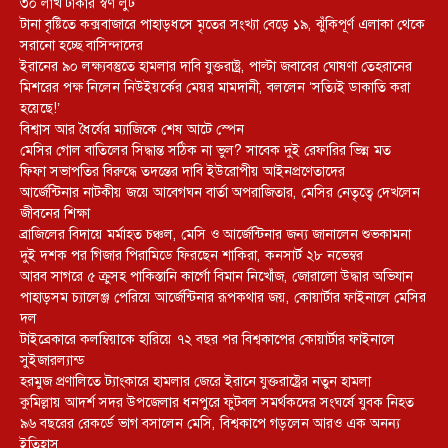
৩০ লাখ টাকার স্বর্ণ লুট
টানা বৃষ্টিতে কক্সবাজারে পাহাড়ধসে মৃতের সংখ্যা বেড়ে ১৯, ঝুঁকিপূর্ণ এলাকা থেকে
সরানো হচ্ছে বাসিন্দাদের
ইরানের ৯০ লক্ষ্যবস্তুতে হামলার দাবি যুক্তরাষ্ট্র, পাল্টা জবাবের ঘোষণা তেহরানের
মিশরের পক্ষ নিলেন নিউইয়র্কের মেয়র মামদানী, বললেন ‘সত্যিই ডাকাতি করা
হয়েছে!’
বিশ্বাস আর ধৈর্যের ম্যাজিকে শেষ আটে স্পেন
মেসির গোল বাতিলের সিদ্ধান্ত সঠিক না ভুল? সাবেক দুই রেফারির ভিন্ন মত
ফিফা সভাপতির বিরুদ্ধে তদন্তের দাবি ইউরোপীয় আইনপ্রণেতাদের
আর্জেন্টিনার নাটকীয় জয়ে আবেগঘন বার্তা অপরাজিতার, মেসির নেতৃত্বে দেখলেন
জীবনের শিক্ষা
ব্রাজিলের বিদায়ে মর্মাহত চঞ্চল, মেসি ও আর্জেন্টিনার জন্য জানালেন শুভকামনা
দুই দশক পর গিজার পিরামিডে ফিরছেন শাকিরা, কনসার্ট ২৮ নভেম্বর
আরব সাগরে ৫ ক্রুসহ পাকিস্তানি কার্গো বিমান নিখোঁজ, জোরালো উদ্ধার অভিযান
পাহাড়সম চ্যালেঞ্জ পেরিয়ে আর্জেন্টিনার রূপকথার জয়, কোয়ার্টার ফাইনালে মেসির
দল
টাইব্রেকারে কলম্বিয়াকে হারিয়ে ৭২ বছর পর বিশ্বকাপের কোয়ার্টার ফাইনালে
সুইজারল্যান্ড
হরমুজ প্রণালিতে ট্যাংকারে হামলার জেরে ইরানে যুক্তরাষ্ট্রের নতুন হামলা
কুমিল্লায় আদর্শ সদর উপজেলার ধনপুরে ফুটবল সমর্থকদের সংঘর্ষে যুবক নিহত
৯৬ বছরের রেকর্ডে ভাগ বসালেন মেসি, বিশ্বকাপে গড়লেন আরও এক অনন্য
ইতিহাস