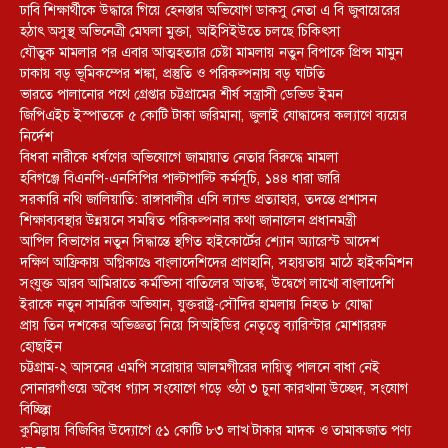
ঢাবি শিক্ষার্থীকে উদ্ধারে গিয়ে হেনস্তার অভিযোগ ডাকসু নেতা এ বি জুবায়েরের
হঠাৎ অসুস্থ অভিনেত্রী মেঘলা মুক্তা, আইসিইউতে চলছে চিকিৎসা
যৌতুক মামলার পর এবার আত্মহত্যার চেষ্টা মামলায় নতুন বিপাকে প্রিন্স মামুন
ঢাকায় বড় ভূমিকম্পের শঙ্কা, প্রস্তুতি ও পরিকল্পনায় বড় ঘাটতি
ভারতে পালানোর পথে গ্রেপ্তার চট্টগ্রামের শীর্ষ সন্ত্রাসী ডেভিড ইমন
জিপিএইচ ইস্পাতকে ৫ কোটি টাকা জরিমানা, জুলাই যোদ্ধাদের কল্যাণে ব্যয়ের
নির্দেশ
বিধবা নারীকে ধর্ষণের অভিযোগে জামায়াত নেতার বিরুদ্ধে মামলা
হবিগঞ্জে বিএনপি-এনসিপির পাল্টাপাল্টি কর্মসূচি, ১৪৪ ধারা জারি
সরকারি নথি জালিয়াতি: রাঙ্গাবালীর এসি ল্যান্ড প্রত্যাহার, তদন্তে প্রশাসন
শিক্ষাব্যবস্থার উন্নয়নে সমন্বিত পরিকল্পনার কথা জানালেন প্রধানমন্ত্রী
আপিল বিভাগের নতুন সিদ্ধান্তে স্থগিত হাইকোর্টের শ্যোন অ্যারেস্ট আদেশ
দক্ষিণ আফ্রিকায় অগ্নিকাণ্ডে বাংলাদেশিদের প্রাণহানি, সহায়তায় মাঠে হাইকমিশন
সংযুক্ত আরব আমিরাতে কর্মভিসা বাতিলের আতঙ্ক, উদ্বেগে লাখো বাংলাদেশি
ইরাকে নতুন সামরিক অভিযান, যুক্তরাষ্ট্র-সৌদির হামলায় নিহত ৮ যোদ্ধা
প্রায় তিন দশকের অভিজ্ঞতা নিয়ে সিআইডির নেতৃত্বে ব্যারিস্টার মোশাররফ
হোছাইন
চট্টগ্রাম-২ আসনের এমপি সরোয়ার আলমগীরের দায়িত্ব পালনে বাধা নেই
সোনারগাঁওয়ে অবৈধ গ্যাস সংযোগে গড়ে ওঠা ৩ চুনা কারখানা উচ্ছেদ, সংযোগ
বিচ্ছিন্ন
কুমিল্লায় বিজিবির উদ্যোগে ৫১ কোটি ৮৩ লাখ টাকার মাদক ও তামাকজাত পণ্য