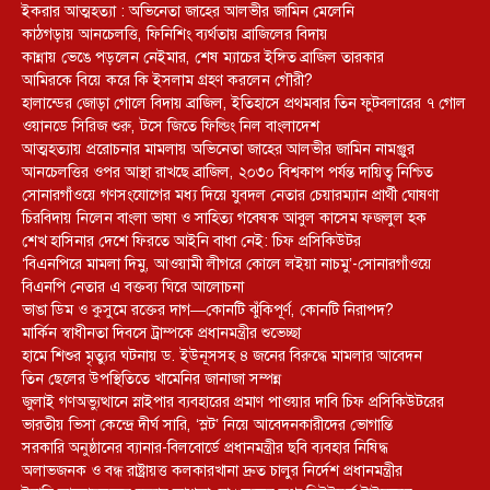
ইকরার আত্মহত্যা : অভিনেতা জাহের আলভীর জামিন মেলেনি
কাঠগড়ায় আনচেলত্তি, ফিনিশিং ব্যর্থতায় ব্রাজিলের বিদায়
কান্নায় ভেঙে পড়লেন নেইমার, শেষ ম্যাচের ইঙ্গিত ব্রাজিল তারকার
আমিরকে বিয়ে করে কি ইসলাম গ্রহণ করলেন গৌরী?
হালান্ডের জোড়া গোলে বিদায় ব্রাজিল, ইতিহাসে প্রথমবার তিন ফুটবলারের ৭ গোল
ওয়ানডে সিরিজ শুরু, টসে জিতে ফিল্ডিং নিল বাংলাদেশ
আত্মহত্যায় প্ররোচনার মামলায় অভিনেতা জাহের আলভীর জামিন নামঞ্জুর
আনচেলত্তির ওপর আস্থা রাখছে ব্রাজিল, ২০৩০ বিশ্বকাপ পর্যন্ত দায়িত্ব নিশ্চিত
সোনারগাঁওয়ে গণসংযোগের মধ্য দিয়ে যুবদল নেতার চেয়ারম্যান প্রার্থী ঘোষণা
চিরবিদায় নিলেন বাংলা ভাষা ও সাহিত্য গবেষক আবুল কাসেম ফজলুল হক
শেখ হাসিনার দেশে ফিরতে আইনি বাধা নেই: চিফ প্রসিকিউটর
‘বিএনপিরে মামলা দিমু, আওয়ামী লীগরে কোলে লইয়া নাচমু’-সোনারগাঁওয়ে
বিএনপি নেতার এ বক্তব্য ঘিরে আলোচনা
ভাঙা ডিম ও কুসুমে রক্তের দাগ—কোনটি ঝুঁকিপূর্ণ, কোনটি নিরাপদ?
মার্কিন স্বাধীনতা দিবসে ট্রাম্পকে প্রধানমন্ত্রীর শুভেচ্ছা
হামে শিশুর মৃত্যুর ঘটনায় ড. ইউনূসসহ ৪ জনের বিরুদ্ধে মামলার আবেদন
তিন ছেলের উপস্থিতিতে খামেনির জানাজা সম্পন্ন
জুলাই গণঅভ্যুত্থানে স্নাইপার ব্যবহারের প্রমাণ পাওয়ার দাবি চিফ প্রসিকিউটরের
ভারতীয় ভিসা কেন্দ্রে দীর্ঘ সারি, ‘স্লট’ নিয়ে আবেদনকারীদের ভোগান্তি
সরকারি অনুষ্ঠানের ব্যানার-বিলবোর্ডে প্রধানমন্ত্রীর ছবি ব্যবহার নিষিদ্ধ
অলাভজনক ও বন্ধ রাষ্ট্রায়ত্ত কলকারখানা দ্রুত চালুর নির্দেশ প্রধানমন্ত্রীর