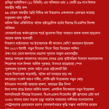
কুমিল্লা ব্যাটালিয়ন (১০ বিজিবি) এর অভিযানে প্রায় ২ কোটি ৩৯ লাখ টাকার
ভারতীয় শাড়ি জব্দ
৯৯ বোতল ভারতীয় তৈরি নিষিদ্ধ মদ উদ্ধারসহ একজনকে গ্রেফতার করেছে
সবুজবাগ থানা পুলিশ
মানিক মিয়া এভিনিউয়ে অবৈধ হাইড্রোলিক হর্নের বিরুদ্ধে ডিএমপির বিশেষ
অভিযান
সোনারগাঁওয়ে কর্মসংস্থানের শর্তে মুচলেকা দিয়ে আবারও মাদক ব্যবসা ছাড়লেন
আরেক মাদক ব্যবসায়ী
বিশ্বকাপ ফাইনালের পর ইয়ামালকে কী বললেন মেসি? জানালেন ইয়ামাল
ঈদ ২০২৭ টার্গেট, নতুন সিনেমা ‘নিঃস্ব’ নিয়ে ফিরছেন শাকিব
ঐক্য ধরে রেখে জনগণের প্রত্যাশা পূরণের আহ্বান প্রধানমন্ত্রীর
ভারতে পলাতক কামালসহ অন্যদের ফেরত চেয়ে কূটনৈতিক উদ্যোগ বাংলাদেশের
শিরোপার সঙ্গে বিশাল আর্থিক পুরস্কার, উৎসবে মাতোয়ারা স্পেন
পুরুষদের সুরক্ষায় পৃথক আইন চেয়ে হাইকোর্টে রিট
সড়ক নিরাপত্তায় কড়াকড়ি, অবৈধ হর্ন ব্যবহারে ছাড় নয়
মধ্যপ্রাচ্যে সংকট আরও গভীর, সৌদি-হুথি উত্তেজনায় নতুন মোড়
ইউক্রেনে শস্যবাহী জাহাজে হামলা, ভারতের তীব্র নিন্দা
টানা দশম রাতে ইরানে মার্কিন হামলা, একাধিক বিস্ফোরণে নতুন উত্তেজনা
লালমনিরহাট সীমান্তে উত্তেজনা, বিএসএফের সিমেন্টের খুঁটি স্থাপনের চেষ্টা ব্যর্থ
২০৩০ সালের মধ্যে সড়কে মৃত্যু অর্ধেকে নামানোর অঙ্গীকার বাংলাদেশের
পেট্রোবাংলার চেয়ারম্যান হলেন সোনারগাঁওয়ের কৃতি সন্তান ওয়ালিউর রহমান