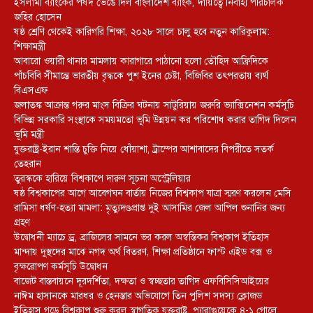
ইসলামী ব্যাংকের পর্ষদ ভেঙে দিল বাংলাদেশ ব্যাংক, দায়িত্বে নির্বাহী পরিচালক
জহির হোসেন
ষষ্ঠ শ্রেণি থেকেই কারিগরি শিক্ষা, ২০২৮ সালে চালু হবে নতুন কারিকুলাম:
শিক্ষামন্ত্রী
আবারো ওয়ারী থানার মামলায় কারাগারে পাঠানো হলো তৌহিদ আফ্রিদিকে
পাঁচবিবি সীমান্তে ভারতীয় বৃদ্ধকে পুশ ইনের চেষ্টা, বিজিবির তৎপরতায় ব্যর্থ
বিএসএফ
জলাতঙ্ক আক্রান্ত গরুর মাংস বিক্রির ঘটনায় সাটুরিয়ায় জরুরি ভ্যাক্সিনেশন কর্মসূচি
বিভিন্ন সরকারি সংস্থাকে সময়মতো ভূমি উন্নয়ন কর পরিশোধ করার তাগিদ দিলেন
ভূমি মন্ত্রী
যুক্তরাষ্ট্র-ইরান শান্তি চুক্তি নিয়ে ধোঁয়াশা, ট্রাম্পের আশাবাদের বিপরীতে সতর্ক
তেহরান
তুরস্ককে হারিয়ে বিশ্বকাপে দারুণ সূচনা অস্ট্রেলিয়ার
ষষ্ঠ বিশ্বকাপের আগে আবেগঘন বার্তায় নিজের বিশ্বকাপ যাত্রা স্মরণ করলেন মেসি
রামিসা ধর্ষণ-হত্যা মামলা: মৃত্যুদণ্ডপ্রাপ্ত দুই আসামির জেল আপিল শুনানির জন্য
গ্রহণ
উদ্বোধনী ম্যাচে ড্র, ব্রাজিলের সামনে ভর করল অস্বস্তিকর বিশ্বকাপ ইতিহাস
মান্দায় দুস্থদের মাঝে নগদ অর্থ বিতরণ, শিক্ষা প্রতিষ্ঠানে ফাস্ট এইড বক্স ও
বৃক্ষরোপণ কর্মসূচি উদ্বোধন
বাজেট বাস্তবায়নে দূরদর্শিতা, দক্ষতা ও স্বচ্ছতার তাগিদ এফবিসিসিআইয়ের
নাঈম হাসানকে মারধর ও হেনস্তার অভিযোগে তিন পুলিশ সদস্য ক্লোজড
ইতিহাস গড়ে বিশ্বকাপ শুরু করল স্বাগতিক যুক্তরাষ্ট্র, প্যারাগুয়েকে ৪-১ গোলে