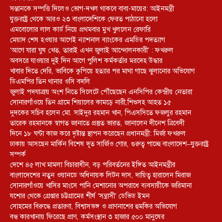
সন্তানকে সম্পত্তি দিলেও ভোগ-দখল থাকবে বাবা-মায়ের: আইনমন্ত্রী
যুক্তরাষ্ট্র থেকে আরও ২৩ বাংলাদেশিকে ফেরত পাঠানো হলো
এমবোলোর লাল কার্ড নিয়ে প্রথমবার মুখ খুললেন রেফারি
মেয়াদ শেষ হওয়ার আগেই ন্যাশনাল ব্যাংকের এমডির পদত্যাগ
‘আগে যারা ঘুষ খেত, তারাই এখন জুলাই আন্দোলনকারী’ : ফখরুল
অবসরে যাওয়ার দুই দিন আগে পুলিশ কর্মকর্তার মরদেহ উদ্ধার
খাবার দিতে দেরি, ভাবিকে কুপিয়ে হত্যার পর মাথা গাছে ঝুলানোর অভিযোগ
ডিএমপির তিন থানার ওসি বদলি
জুলাই পদযাত্রায় অংশ নিতে সিলেটে পৌঁছেছেন এনসিপির কেন্দ্রীয় নেতারা
সোনারগাঁওয়ে তিন গ্রামে শিয়ালের কামড়ে নারী,শিশুসহ আহত ১৫
দুদকের সচিব হলেন মো. সাইদুর রহমান খান, পিএসসিতে ফজলুর রহমান
তারেক রহমানকে স্বাগত জানাতে প্রস্তুত ভারত, জানালেন দীনেশ ত্রিবেদী
দিনে ১৮ ঘণ্টা কাজ করে দৃষ্টান্ত স্থাপন করেছেন প্রধানমন্ত্রী: মির্জা ফখরুল
ঢাকায় আসছেন মার্কিন বিশেষ দূত সার্জিও গোর, গুরুত্ব পাচ্ছে বাংলাদেশ–যুক্তরাষ্ট্র
সম্পর্ক
দেশে ৪৫ লাখ মামলা বিচারাধীন, বড় পরিবর্তনের ইঙ্গিত আইনমন্ত্রীর
বাংলাদেশের নতুন ওয়ানডে অধিনায়ক লিটন দাস, দায়িত্ব হারালেন মিরাজ
সোনারগাঁওয়ে খাসির মাংসে পানি মেশানোর অপরাধে ব্যবসায়ীকে জরিমানা
যশোর থেকে গ্রেপ্তার চট্টগ্রামের শীর্ষ ‘সন্ত্রাসী’ ডেভিড ইমন
সোহমের বিরুদ্ধে প্রতারণা, বিশ্বাসভঙ্গ ও প্রাণনাশের হুমকির অভিযোগ
বন্ধ কারখানায় ফিরেছে প্রাণ, কর্মসংস্থান ৩ হাজার ৫০০ মানুষের