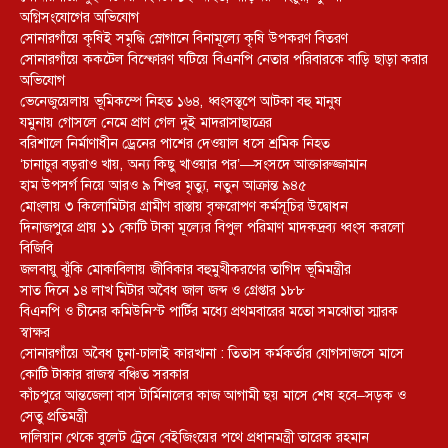
অগ্নিসংযোগের অভিযোগ
সোনারগাঁয়ে কৃষিই সমৃদ্ধি স্লোগানে বিনামূল্যে কৃষি উপকরণ বিতরণ
সোনারগাঁয়ে ককটেল বিস্ফোরণ ঘটিয়ে বিএনপি নেতার পরিবারকে বাড়ি ছাড়া করার
অভিযোগ
ভেনেজুয়েলায় ভূমিকম্পে নিহত ১৬৪, ধ্বংসস্তূপে আটকা বহু মানুষ
যমুনায় গোসলে নেমে প্রাণ গেল দুই মাদরাসাছাত্রের
বরিশালে নির্মাণাধীন ড্রেনের পাশের দেওয়াল ধসে শ্রমিক নিহত
‘চানাচুর বড়রাও খায়, অন্য কিছু খাওয়ার পর’—সংসদে আক্তারুজ্জামান
হাম উপসর্গ নিয়ে আরও ৯ শিশুর মৃত্যু, নতুন আক্রান্ত ৯৪৫
মোংলায় ৩ কিলোমিটার গ্রামীণ রাস্তায় বৃক্ষরোপণ কর্মসূচির উদ্বোধন
দিনাজপুরে প্রায় ১১ কোটি টাকা মূল্যের বিপুল পরিমাণ মাদকদ্রব্য ধ্বংস করলো
বিজিবি
জলবায়ু ঝুঁকি মোকাবিলায় জীবিকার বহুমুখীকরণের তাগিদ ভূমিমন্ত্রীর
সাত দিনে ১৪ লাখ মিটার অবৈধ জাল জব্দ ও গ্রেপ্তার ১৮৮
বিএনপি ও চীনের কমিউনিস্ট পার্টির মধ্যে প্রথমবারের মতো সমঝোতা স্মারক
স্বাক্ষর
সোনারগাঁয়ে অবৈধ চুনা-ঢালাই কারখানা : তিতাস কর্মকর্তার যোগসাজসে মাসে
কোটি টাকার রাজস্ব বঞ্চিত সরকার
কাঁচপুরে আন্তজেলা বাস টার্মিনালের কাজ আগামী ছয় মাসে শেষ হবে–সড়ক ও
সেতু প্রতিমন্ত্রী
দালিয়ান থেকে বুলেট ট্রেনে বেইজিংয়ের পথে প্রধানমন্ত্রী তারেক রহমান