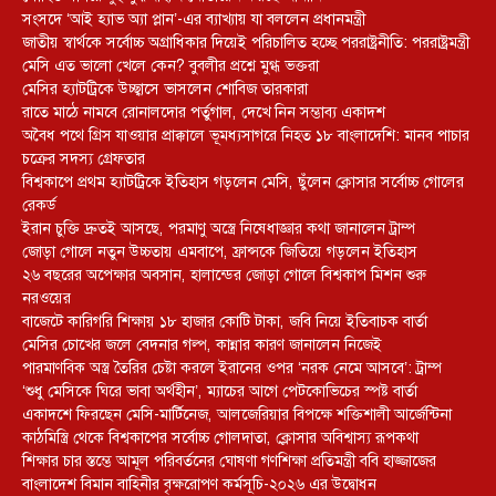
সংসদে ‘আই হ্যাভ অ্যা প্লান’-এর ব্যাখ্যায় যা বললেন প্রধানমন্ত্রী
জাতীয় স্বার্থকে সর্বোচ্চ অগ্রাধিকার দিয়েই পরিচালিত হচ্ছে পররাষ্ট্রনীতি: পররাষ্ট্রমন্ত্রী
মেসি এত ভালো খেলে কেন? বুবলীর প্রশ্নে মুগ্ধ ভক্তরা
মেসির হ্যাটট্রিকে উচ্ছ্বাসে ভাসলেন শোবিজ তারকারা
রাতে মাঠে নামবে রোনালদোর পর্তুগাল, দেখে নিন সম্ভাব্য একাদশ
‎অবৈধ পথে গ্রিস যাওয়ার প্রাক্কালে ভূমধ্যসাগরে নিহত ১৮ বাংলাদেশি: মানব পাচার
চক্রের সদস্য গ্রেফতার
বিশ্বকাপে প্রথম হ্যাটট্রিকে ইতিহাস গড়লেন মেসি, ছুঁলেন ক্লোসার সর্বোচ্চ গোলের
রেকর্ড
ইরান চুক্তি দ্রুতই আসছে, পরমাণু অস্ত্রে নিষেধাজ্ঞার কথা জানালেন ট্রাম্প
জোড়া গোলে নতুন উচ্চতায় এমবাপে, ফ্রান্সকে জিতিয়ে গড়লেন ইতিহাস
২৬ বছরের অপেক্ষার অবসান, হালান্ডের জোড়া গোলে বিশ্বকাপ মিশন শুরু
নরওয়ের
বাজেটে কারিগরি শিক্ষায় ১৮ হাজার কোটি টাকা, জবি নিয়ে ইতিবাচক বার্তা
মেসির চোখের জলে বেদনার গল্প, কান্নার কারণ জানালেন নিজেই
পারমাণবিক অস্ত্র তৈরির চেষ্টা করলে ইরানের ওপর ‘নরক নেমে আসবে’: ট্রাম্প
‘শুধু মেসিকে ঘিরে ভাবা অর্থহীন’, ম্যাচের আগে পেটকোভিচের স্পষ্ট বার্তা
একাদশে ফিরছেন মেসি-মার্টিনেজ, আলজেরিয়ার বিপক্ষে শক্তিশালী আর্জেন্টিনা
কাঠমিস্ত্রি থেকে বিশ্বকাপের সর্বোচ্চ গোলদাতা, ক্লোসার অবিশ্বাস্য রূপকথা
শিক্ষার চার স্তম্ভে আমূল পরিবর্তনের ঘোষণা গণশিক্ষা প্রতিমন্ত্রী ববি হাজ্জাজের
বাংলাদেশ বিমান বাহিনীর বৃক্ষরোপণ কর্মসূচি-২০২৬ এর উদ্বোধন