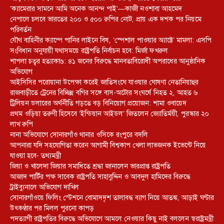
‘ক্যামেরার সামনে আমি অনেক আনন্দ পাই’—কাজী নওশাবা আহমেদ
নেপালে চলবে ভারতের ২০০ ও ৫০০ রুপির নোট, প্রায় এক দশক পর নিয়মে
পরিবর্তন
যৌথ বাহিনীর ক্যাম্পে পানির লাইনে বিষ, ‘স্পেশাল পাওয়ার অ্যাক্টে’ মামলা: এসপি
সংবিধান অনুযায়ী যথাসময়ে রাষ্ট্রপতি নির্বাচন হবে: মির্জা ফখরুল
শাপলা চত্বর হত্যাকাণ্ড: ৪১ জনের বিরুদ্ধে মানবতাবিরোধী অপরাধের আনুষ্ঠানিক
অভিযোগ
আইসিসির পরোয়ানা উপেক্ষা করেই জাতিসংঘে যাওয়ার ঘোষণা নেতানিয়াহুর
রাজবাড়ীতে ট্রেনের বিচ্ছিন্ন বগির সঙ্গে বাস-অটোর সংঘর্ষে নিহত ২, আহত ৬
ট্রিলিয়ন ডলারের অর্থনীতি গড়তে বড় বিনিয়োগ প্রয়োজন: শামা ওবায়েদ
প্রথম ওড়িয়া তরুণী হিসেবে ‘ইন্ডিয়ান আইডল’ জিতলেন জ্যোতির্ময়ী, পুরস্কার ২০
লাখ রুপি
নানা অভিযোগে সোনারগাঁও থানার ওসিকে রংপুরে বদলি
আপনারা যদি সহযোগিতা করেন আগামী বিশ্বকাপ খেলা লাভজনক ইভেন্টে নিয়ে
যাওয়া হবে- তথ্যমন্ত্রী
জিয়া ও খালেদা জিয়ার সমাধিতে শ্রদ্ধা জানালেন ভারপ্রাপ্ত রাষ্ট্রপতি
আজাদ পার্টির পক্ষ সাবেক রাষ্ট্রপতি সাহাবুদ্দিন ও আবদুল হামিদের বিরুদ্ধে
ট্রাইব্যুনালে অভিযোগ দাখিল
সোনারগাঁওয়ে ফিলিং স্টেশনে বোমাসদৃশ তালাবদ্ধ ব্যাগ নিয়ে আতঙ্ক, আড়াই ঘণ্টার
উৎকণ্ঠার পর মিলল পুরনো কাপড়
পদত্যাগী রাষ্ট্রপতির বিরুদ্ধে অভিযোগে আমলে নেওয়ার কিছু নাই বললেন স্বরাষ্ট্রমন্ত্রী