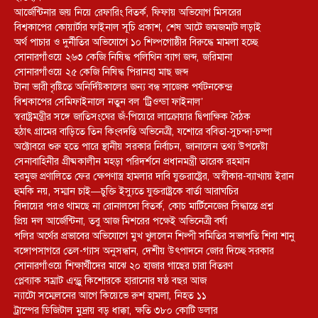
আর্জেন্টিনার জয় নিয়ে রেফারিং বিতর্ক, ফিফায় অভিযোগ মিসরের
বিশ্বকাপের কোয়ার্টার ফাইনাল সূচি প্রকাশ, শেষ আটে জমজমাট লড়াই
অর্থ পাচার ও দুর্নীতির অভিযোগে ১০ শিল্পগোষ্ঠীর বিরুদ্ধে মামলা হচ্ছে
সোনারগাঁওয়ে ২৬৩ কেজি নিষিদ্ধ পলিথিন ব্যাগ জব্দ, জরিমানা
সোনারগাঁওয়ে ২৫ কেজি নিষিদ্ধ পিরানহা মাছ জব্দ
টানা ভারী বৃষ্টিতে অনির্দিষ্টকালের জন্য বন্ধ সাজেক পর্যটনকেন্দ্র
বিশ্বকাপের সেমিফাইনালে নতুন বল ‘ট্রিওন্ডা ফাইনাল’
স্বরাষ্ট্রমন্ত্রীর সঙ্গে জাতিসংঘের জঁ-পিয়েরে লাক্রোয়ার দ্বিপাক্ষিক বৈঠক
হঠাৎ গ্রামের বাড়িতে তিন কিংবদন্তি অভিনেত্রী, যশোরে ববিতা-সুচন্দা-চম্পা
অক্টোবরে শুরু হতে পারে স্থানীয় সরকার নির্বাচন, জানালেন তথ্য উপদেষ্টা
সেনাবাহিনীর গ্রীষ্মকালীন মহড়া পরিদর্শনে প্রধানমন্ত্রী তারেক রহমান
হরমুজ প্রণালিতে ফের ক্ষেপণাস্ত্র হামলার দাবি যুক্তরাষ্ট্রের, অস্বীকার-ব্যাখ্যায় ইরান
হুমকি নয়, সম্মান চাই—চুক্তি ইস্যুতে যুক্তরাষ্ট্রকে বার্তা আরাঘচির
বিদায়ের পরও থামছে না রোনালদো বিতর্ক, কোচ মার্টিনেজের সিদ্ধান্তে প্রশ্ন
প্রিয় দল আর্জেন্টিনা, তবু আজ মিশরের পক্ষেই অভিনেত্রী বর্ষা
পলির অর্থের প্রভাবের অভিযোগে মুখ খুললেন শিল্পী সমিতির সভাপতি শিবা শানু
বঙ্গোপসাগরে তেল-গ্যাস অনুসন্ধান, দেশীয় উৎপাদনে জোর দিচ্ছে সরকার
সোনারগাঁওয়ে শিক্ষার্থীদের মাঝে ২০ হাজার গাছের চারা বিতরণ
প্লেব্যাক সম্রাট এন্ড্রু কিশোরকে হারানোর ষষ্ঠ বছর আজ
ন্যাটো সম্মেলনের আগে কিয়েভে রুশ হামলা, নিহত ১১
ট্রাম্পের ডিজিটাল মুদ্রায় বড় ধাক্কা, ক্ষতি ৩৮০ কোটি ডলার