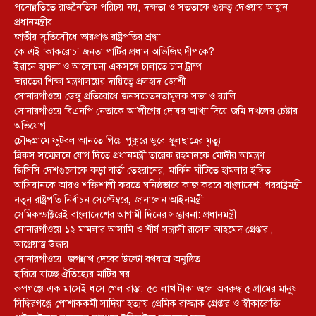
পদোন্নতিতে রাজনৈতিক পরিচয় নয়, দক্ষতা ও সততাকে গুরুত্ব দেওয়ার আহ্বান
প্রধানমন্ত্রীর
জাতীয় স্মৃতিসৌধে ভারপ্রাপ্ত রাষ্ট্রপতির শ্রদ্ধা
কে এই ‘কাকরোচ’ জনতা পার্টির প্রধান অভিজিৎ দীপকে?
ইরানে হামলা ও আলোচনা একসঙ্গে চালাতে চান ট্রাম্প
ভারতের শিক্ষা মন্ত্রণালয়ের দায়িত্বে প্রলহাদ জোশী
সোনারগাঁওয়ে ডেঙ্গু প্রতিরোধে জনসচেতনতামূলক সভা ও র‍্যালি
সোনারগাঁওয়ে বিএনপি নেতাকে আ’লীগের দোষর আখ্যা দিয়ে জমি দখলের চেষ্টার
অভিযোগ
চৌদ্দগ্রামে ফুটবল আনতে গিয়ে পুকুরে ডুবে স্কুলছাত্রের মৃত্যু
ব্রিকস সম্মেলনে যোগ দিতে প্রধানমন্ত্রী তারেক রহমানকে মোদীর আমন্ত্রণ
জিসিসি দেশগুলোকে কড়া বার্তা তেহরানের, মার্কিন ঘাঁটিতে হামলার ইঙ্গিত
আসিয়ানকে আরও শক্তিশালী করতে ঘনিষ্ঠভাবে কাজ করবে বাংলাদেশ: পররাষ্ট্রমন্ত্রী
নতুন রাষ্ট্রপতি নির্বাচন সেপ্টেম্বরে, জানালেন আইনমন্ত্রী
সেমিকন্ডাক্টরেই বাংলাদেশের আগামী দিনের সম্ভাবনা: প্রধানমন্ত্রী
সোনারগাঁওয়ে ১২ মামলার আসামি ও শীর্ষ সন্ত্রাসী রাসেল আহমেদ গ্রেপ্তার ,
আগ্নেয়াস্ত্র উদ্ধার
সোনারগাঁওয়ে জগন্নাথ দেবের উল্টো রথযাত্রা অনুষ্ঠিত
হারিয়ে যাচ্ছে ঐতিহ্যের মাটির ঘর
রুপগঞ্জে এক মাসেই ধসে গেল রাস্তা, ৫০ লাখ টাকা জলে অবরুদ্ধ ৫ গ্রামের মানুষ
সিদ্ধিরগঞ্জে পোশাককর্মী সাদিয়া হত্যায় প্রেমিক রাজ্জাক গ্রেপ্তার ও স্বীকারোক্তি