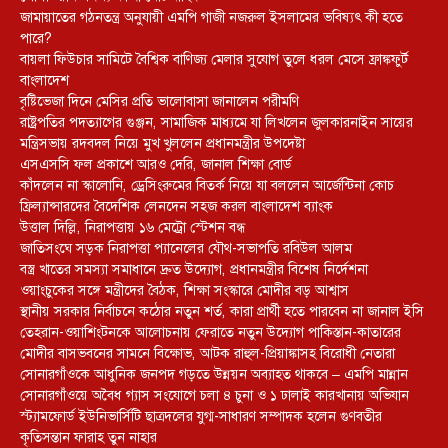
জামায়াতের গঠনতন্ত্র অনুযায়ী এমপি গাজী নজরুল ইসলামের ভবিষ্যৎ কী হতে
পারে?
বায়লা ফিউচার সামিটে বৈশ্বিক বাণিজ্য মেলার সুযোগ তুলে ধরল মেসে ফ্রাঙ্কফুর্ট
বাংলাদেশ
বৃষ্টিভেজা দিনে মেসির প্রতি ভালোবাসা জানালেন পরীমণি
রাষ্ট্রপতির পদত্যাগের গুঞ্জন, সামাজিক মাধ্যমে যা লিখলেন জুলকারনাইন সায়ের
মন্ত্রিসভায় রদবদল নিয়ে মুখ খুললেন প্রধানমন্ত্রীর উপদেষ্টা
এসএসসি ফল প্রকাশে আরও দেরি, জানাল শিক্ষা বোর্ড
কাঁদলেন না স্কালোনি, ড্রেসিংরুমের বিতর্ক নিয়ে যা বললেন আর্জেন্টিনা কোচ
ফ্রিল্যান্সারদের বৈদেশিক লেনদেন সহজ করল বাংলাদেশ ব্যাংক
উত্তাল দিল্লি, নিরাপত্তায় ১৬ মেট্রো স্টেশন বন্ধ
জাতিসংঘে সড়ক নিরাপত্তা প্যানেলের যৌথ-সভাপতি রবিউল আলম
বস্ত্র খাতের সমস্যা সমাধানে দ্রুত উদ্যোগ, প্রধানমন্ত্রীর বিশেষ নির্দেশনা
ওয়াংচুকের সঙ্গে মন্ত্রীদের বৈঠক, শিক্ষা সংস্কারে মোদীর বড় আশ্বাস
স্থানীয় সরকার নির্বাচনে কঠোর নতুন শর্ত, কারা প্রার্থী হতে পারবেন না জানাল ইসি
তেহরান-ওয়াশিংটনকে আলোচনায় ফেরাতে নতুন উদ্যোগ পাকিস্তান-কাতারের
মোদীর বাসভবনের সামনে বিক্ষোভ, আটক রাহুল-প্রিয়াঙ্কাসহ বিরোধী নেতারা
সোনারগাঁওকে আধুনিক জনপদ গড়তে উন্নয়ন অব্যাহত থাকবে – এমপি মান্নান
সোনারগাঁওয়ে অবৈধ গ্যাস সংযোগে চলা ৪ চুনা ও ১ ঢালাই কারখানায় অভিযান
স্ট্যামফোর্ড ইউনিভার্সিটি ছাত্রদলের যুগ্ম-সাধারণ সম্পাদক হলেন গুণবতীর
কৃতিসন্তান ফারাহ তুন নাহার