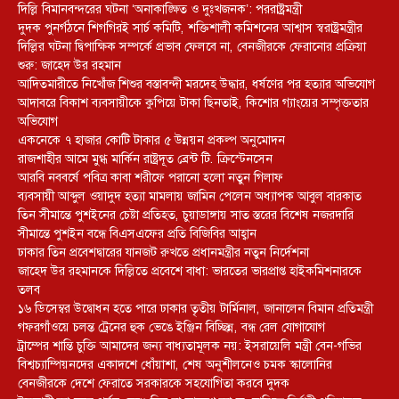
দিল্লি বিমানবন্দরের ঘটনা ‘অনাকাঙ্ক্ষিত ও দুঃখজনক’: পররাষ্ট্রমন্ত্রী
দুদক পুনর্গঠনে শিগগিরই সার্চ কমিটি, শক্তিশালী কমিশনের আশ্বাস স্বরাষ্ট্রমন্ত্রীর
দিল্লির ঘটনা দ্বিপাক্ষিক সম্পর্কে প্রভাব ফেলবে না, বেনজীরকে ফেরানোর প্রক্রিয়া
শুরু: জাহেদ উর রহমান
আদিতমারীতে নিখোঁজ শিশুর বস্তাবন্দী মরদেহ উদ্ধার, ধর্ষণের পর হত্যার অভিযোগ
আদাবরে বিকাশ ব্যবসায়ীকে কুপিয়ে টাকা ছিনতাই, কিশোর গ্যাংয়ের সম্পৃক্ততার
অভিযোগ
একনেকে ৭ হাজার কোটি টাকার ৫ উন্নয়ন প্রকল্প অনুমোদন
রাজশাহীর আমে মুগ্ধ মার্কিন রাষ্ট্রদূত ব্রেন্ট টি. ক্রিস্টেনসেন
আরবি নববর্ষে পবিত্র কাবা শরীফে পরানো হলো নতুন গিলাফ
ব্যবসায়ী আব্দুল ওয়াদুদ হত্যা মামলায় জামিন পেলেন অধ্যাপক আবুল বারকাত
তিন সীমান্তে পুশইনের চেষ্টা প্রতিহত, চুয়াডাঙ্গায় সাত স্তরের বিশেষ নজরদারি
সীমান্তে পুশইন বন্ধে বিএসএফের প্রতি বিজিবির আহ্বান
ঢাকার তিন প্রবেশদ্বারের যানজট রুখতে প্রধানমন্ত্রীর নতুন নির্দেশনা
জাহেদ উর রহমানকে দিল্লিতে প্রবেশে বাধা: ভারতের ভারপ্রাপ্ত হাইকমিশনারকে
তলব
১৬ ডিসেম্বর উদ্বোধন হতে পারে ঢাকার তৃতীয় টার্মিনাল, জানালেন বিমান প্রতিমন্ত্রী
গফরগাঁওয়ে চলন্ত ট্রেনের হুক ভেঙে ইঞ্জিন বিচ্ছিন্ন, বন্ধ রেল যোগাযোগ
ট্রাম্পের শান্তি চুক্তি আমাদের জন্য বাধ্যতামূলক নয়: ইসরায়েলি মন্ত্রী বেন-গভির
বিশ্বচ্যাম্পিয়নদের একাদশে ধোঁয়াশা, শেষ অনুশীলনেও চমক স্কালোনির
বেনজীরকে দেশে ফেরাতে সরকারকে সহযোগিতা করবে দুদক