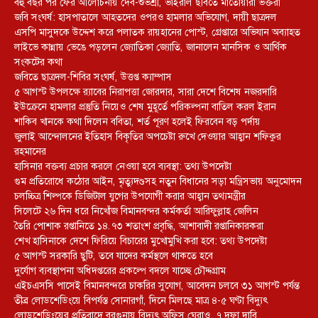
বহু বছর পর ফের আলোচনায় দেব-শুভশ্রী, ভাইরাল ছবিতে মাতোয়ারা ভক্তরা
জবি সংঘর্ষ: হাসপাতালে আহতদের ওপরও হামলার অভিযোগ, দায়ী ছাত্রদল
এসপি মাসুদকে উদ্দেশ করে পলাতক রায়হানের পোস্ট, গ্রেপ্তারে অভিযান অব্যাহত
লাইভে কান্নায় ভেঙে পড়লেন জ্যোতিকা জ্যোতি, জানালেন মানসিক ও আর্থিক
সংকটের কথা
জবিতে ছাত্রদল-শিবির সংঘর্ষ, উত্তপ্ত ক্যাম্পাস
৫ আগস্ট উপলক্ষে র‌্যাবের নিরাপত্তা জোরদার, সারা দেশে বিশেষ নজরদারি
ইউক্রেনে হামলার প্রস্তুতি নিয়েও শেষ মুহূর্তে পরিকল্পনা বাতিল করল ইরান
শাকিব খানকে কথা দিলেন ববিতা, শর্ত পূরণ হলেই ফিরবেন বড় পর্দায়
জুলাই আন্দোলনের ইতিহাস বিকৃতির অপচেষ্টা রুখে দেওয়ার আহ্বান শফিকুর
রহমানের
হাসিনার বক্তব্য প্রচার করলে নেওয়া হবে ব্যবস্থা: তথ্য উপদেষ্টা
গুম প্রতিরোধে কঠোর আইন, মৃত্যুদণ্ডসহ নতুন বিধানের সড়া মন্ত্রিসভায় অনুমোদন
চলচ্চিত্র শিল্পকে ডিজিটাল যুগের উপযোগী করার আহ্বান তথ্যমন্ত্রীর
সিলেটে ২৬ দিন ধরে নিখোঁজ বিমানবন্দর কর্মকর্তা আরিফুল্লাহ জেলিন
তৈরি পোশাক রপ্তানিতে ১৪.৭৩ শতাংশ প্রবৃদ্ধি, আশাবাদী রপ্তানিকারকরা
শেখ হাসিনাকে দেশে ফিরিয়ে বিচারের মুখোমুখি করা হবে: তথ্য উপদেষ্টা
৫ আগস্ট সরকারি ছুটি, তবে যাদের কর্মস্থলে থাকতে হবে
দুর্যোগ ব্যবস্থাপনা অধিদপ্তরের প্রকল্পে বদলে যাচ্ছে চৌদ্দগ্রাম
এইচএসসি পাসেই বিমানবন্দরে চাকরির সুযোগ, আবেদন চলবে ৩১ আগস্ট পর্যন্ত
তীব্র লোডশেডিংয়ে বিপর্যস্ত সোনারগাঁ, দিনে মিলছে মাত্র ৪-৫ ঘণ্টা বিদ্যুৎ
লোডশেডিংয়ের প্রতিবাদে বরগুনায় বিদ্যুৎ অফিস ঘেরাও, ৭ দফা দাবি