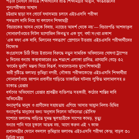
পড়ার টেবিলে ফিরতে শিক্ষার্থীদের প্রতি শিক্ষামন্ত্রীর আহ্বান, ক্ষতিগ্রস্তদের
পুনঃপরীক্ষার আশ্বাস
চট্টগ্রাম ছাড়া সব বোর্ডে যথাসময়ে চলবে এইচএসসি পরীক্ষা
পদত্যাগ দাবি নিয়ে যা বললেন শিক্ষামন্ত্রী
‘বিচারকের আসন থেকে বিদায়, ন্যায়ের আদর্শ থেকে নয়’— বিচারপতি আশফাকুল
সোনারগাঁওয়ের লিটল ম্যাগাজিন কিনতু’র এক যুগ, বর্ষা সংখ্যা প্রকাশ
‘এক দফা এক দাবি, মিলনের পদত্যাগ’ স্লোগানে উত্তরায় এইচএসসি পরীক্ষার্থীদের
বিক্ষোভ
কংগ্রেসকে চিঠি দিয়ে ইরানের বিরুদ্ধে নতুন সামরিক অভিযানের ঘোষণা ট্রাম্পের
৮ দিনের বন্যায় কক্সবাজারের ৪৯ শতাংশ এলাকা প্লাবিত, প্রাণহানি বেড়ে ৩২
‘ফার্মের মুরগি’ মন্তব্য ঘিরে বিতর্ক, সমালোচনার মুখে শিক্ষামন্ত্রী
ভারী বৃষ্টিতে জলমগ্ন কুমিল্লা নগরী, নৌকায় পরীক্ষাকেন্দ্রে এইচএসসি শিক্ষার্থীরা
সোনারগাঁওয়ে জাপান প্রবাসীর গাড়িতে ডাকাতির ঘটনায় লুন্ঠিত মালামালসহ ৪
ডাকাত গ্রেপ্তার
ধর্ষণের অভিযোগে গ্রেপ্তার শ্রাবন্তীর ব্যক্তিগত সহকারী, কঠোর শাস্তির দাবি
অভিনেত্রীর
বন্যাদুর্গত মানুষ ও প্রাণীদের সহায়তায় এগিয়ে আসার আহ্বান নিলয়-হিমির
বন্যাদুর্গত মানুষের জন্য অনুদান দিলেন অভিনেতা তৌসিফ
যশোরে জলাবদ্ধ বাড়িতে ঘুমন্ত স্কুলছাত্রীকে সাপের কামড়, মৃত্যু
বন্যার পানি ঘরে ঢুকলে আতঙ্ক নয়, আগে করুন এই ৭ কাজ
প্রধানমন্ত্রীর ফোনে বদলাল কুমিল্লার জলাবদ্ধ এইচএসসি পরীক্ষা কেন্দ্র, বাড়ল ৩০
মিনিট সময়