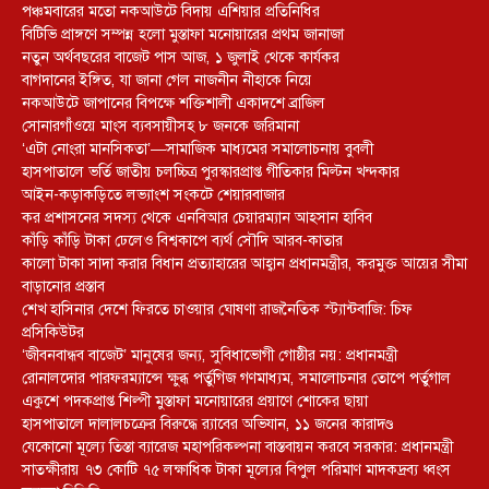
পঞ্চমবারের মতো নকআউটে বিদায় এশিয়ার প্রতিনিধির
বিটিভি প্রাঙ্গণে সম্পন্ন হলো মুস্তাফা মনোয়ারের প্রথম জানাজা
নতুন অর্থবছরের বাজেট পাস আজ, ১ জুলাই থেকে কার্যকর
বাগদানের ইঙ্গিত, যা জানা গেল নাজনীন নীহাকে নিয়ে
নকআউটে জাপানের বিপক্ষে শক্তিশালী একাদশে ব্রাজিল
সোনারগাঁওয়ে মাংস ব্যবসায়ীসহ ৮ জনকে জরিমানা
‘এটা নোংরা মানসিকতা’—সামাজিক মাধ্যমের সমালোচনায় বুবলী
হাসপাতালে ভর্তি জাতীয় চলচ্চিত্র পুরস্কারপ্রাপ্ত গীতিকার মিল্টন খন্দকার
আইন-কড়াকড়িতে লভ্যাংশ সংকটে শেয়ারবাজার
কর প্রশাসনের সদস্য থেকে এনবিআর চেয়ারম্যান আহসান হাবিব
কাঁড়ি কাঁড়ি টাকা ঢেলেও বিশ্বকাপে ব্যর্থ সৌদি আরব-কাতার
কালো টাকা সাদা করার বিধান প্রত্যাহারের আহ্বান প্রধানমন্ত্রীর, করমুক্ত আয়ের সীমা
বাড়ানোর প্রস্তাব
শেখ হাসিনার দেশে ফিরতে চাওয়ার ঘোষণা রাজনৈতিক স্ট্যান্টবাজি: চিফ
প্রসিকিউটর
‘জীবনবান্ধব বাজেট’ মানুষের জন্য, সুবিধাভোগী গোষ্ঠীর নয়: প্রধানমন্ত্রী
রোনালদোর পারফরম্যান্সে ক্ষুব্ধ পর্তুগিজ গণমাধ্যম, সমালোচনার তোপে পর্তুগাল
একুশে পদকপ্রাপ্ত শিল্পী মুস্তাফা মনোয়ারের প্রয়াণে শোকের ছায়া
হাসপাতালে দালালচক্রের বিরুদ্ধে র‍্যাবের অভিযান, ১১ জনের কারাদণ্ড
যেকোনো মূল্যে তিস্তা ব্যারেজ মহাপরিকল্পনা বাস্তবায়ন করবে সরকার: প্রধানমন্ত্রী
সাতক্ষীরায় ৭৩ কোটি ৭৫ লক্ষাধিক টাকা মূল্যের বিপুল পরিমাণ মাদকদ্রব্য ধ্বংস