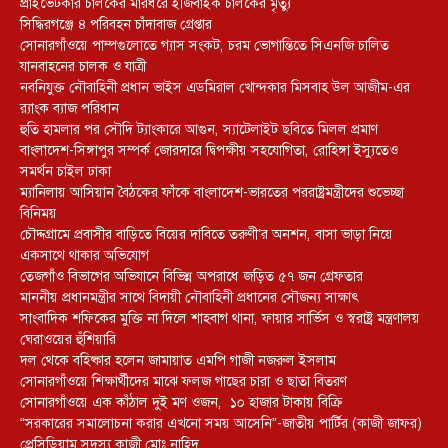
প্রাইভেটকার চালকের মারধরে ইজিবাইক চালকের মৃত্যু
সিদ্ধিরগঞ্জে ৪ পরিবহন চাঁদাবাজ গ্রেপ্তার
সোনারগাঁওয়ে পাম্পগুলোতে গ্যাস সংকট, চরম ভোগান্তিতে সিএনজি চালিত
যানবাহনের চালক ও যাত্রী
নবনিযুক্ত নৌবাহিনী প্রধান ভাইস এডমিরাল খোন্দকার মিসবাহ উল আজীম-এর
র‍্যাংক ব্যাজ পরিধান
হুতি হামলার পর সৌদি ট্যাংকারে আগুন, স্যাটেলাইট ছবিতে মিলল প্রমাণ
বাংলাদেশ-সিঙ্গাপুর সম্পর্ক জোরদারে দ্বিপক্ষীয় সহযোগিতা, রোহিঙ্গা ইস্যুতেও
সমর্থন চাইল ঢাকা
ম্যানিলায় আসিয়ান বৈঠকের ফাঁকে বাংলাদেশ-ভারতের পররাষ্ট্রমন্ত্রীদের শুভেচ্ছা
বিনিময়
চৌদ্দগ্রামে প্রবাসীর বাড়িতে বিয়ের দাবিতে তরুণী’র অনশন, বাসা ভাড়া নিয়ে
একসাথে থাকার অভিযোগ
তেজগাঁও বিভাগের অভিযানে বিভিন্ন অপরাধে জড়িত ৫৭ জন গ্রেফতার
মাননীয় প্রধানমন্ত্রীর সাথে বিদায়ী নৌবাহিনী প্রধানের সৌজন্য সাক্ষাৎ
সাংবাদিক শফিকের মুক্তি না দিলে শাহবাগ থানা, ফায়ার সার্ভিস ও স্বরাষ্ট্র মন্ত্রণালয়
ঘেরাওয়ের হুঁশিয়ারি
দল থেকে বহিষ্কার হলেন জামায়াত এমপি গাজী নজরুল ইসলাম
সোনারগাঁওয়ে শিক্ষার্থীদের মাঝে ফলজ গাছের চারা ও ছাতা বিতরণ ​
সোনারগাঁওয়ে এক কাঁঠাল দুই মণ ওজন, ১০ হাজার টাকায় বিক্রি
“সরকারের সমালোচনা করার এখনো সময় আসেনি”-জাতীয় পার্টির (কাজী জাফর)
প্রেসিডিয়াম সদস্য কাজী মোঃ নাহিদ