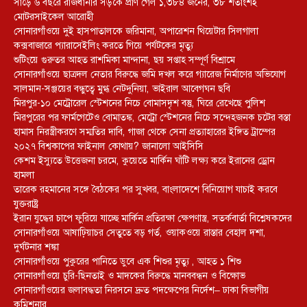
সাড়ে ৬ বছরে রাজধানীর সড়কে প্রাণ গেল ১,৩৮৪ জনের, ৩৮ শতাংশই
মোটরসাইকেল আরোহী
সোনারগাঁওয়ে দুই হাসপাতালকে জরিমানা, অপারেশন থিয়েটার সিলগালা
কক্সবাজারে প্যারাসেইলিং করতে গিয়ে পর্যটকের মৃত্যু
শুটিংয়ে গুরুতর আহত রাশমিকা মান্দানা, ছয় সপ্তাহ সম্পূর্ণ বিশ্রামে
সোনারগাঁওয়ে ছাত্রদল নেতার বিরুদ্ধে জমি দখল করে গ্যারেজ নির্মাণের অভিযোগ
সালমান-সঞ্জয়ের বন্ধুত্বে মুগ্ধ নেটদুনিয়া, ভাইরাল আবেগঘন ছবি
মিরপুর-১০ মেট্রোরেল স্টেশনের নিচে বোমাসদৃশ বস্তু, ঘিরে রেখেছে পুলিশ
মিরপুরের পর ফার্মগেটেও বোমাতঙ্ক, মেট্রো স্টেশনের নিচে সন্দেহজনক চটের বস্তা
হামাস নিরস্ত্রীকরণে সম্মতির দাবি, গাজা থেকে সেনা প্রত্যাহারের ইঙ্গিত ট্রাম্পের
২০২৭ বিশ্বকাপের ফাইনাল কোথায়? জানালো আইসিসি
কেশম ইস্যুতে উত্তেজনা চরমে, কুয়েতে মার্কিন ঘাঁটি লক্ষ্য করে ইরানের ড্রোন
হামলা
তারেক রহমানের সঙ্গে বৈঠকের পর সুখবর, বাংলাদেশে বিনিয়োগ যাচাই করবে
যুক্তরাষ্ট্র
ইরান যুদ্ধের চাপে ফুরিয়ে যাচ্ছে মার্কিন প্রতিরক্ষা ক্ষেপণাস্ত্র, সতর্কবার্তা বিশ্লেষকদের
সোনারগাঁওয়ে আষাঢ়িয়াচর সেতুতে বড় গর্ত, ওয়াকওয়ে রাস্তার বেহাল দশা,
দুর্ঘটনার শঙ্কা
সোনারগাঁওয়ে পুকুরের পানিতে ডুবে এক শিশুর মৃত্যু , আহত ১ শিশু
সোনারগাঁওয়ে চুরি-ছিনতাই ও মাদকের বিরুদ্ধে মানববন্ধন ও বিক্ষোভ
সোনারগাঁওয়ের জলাবদ্ধতা নিরসনে দ্রুত পদক্ষেপের নির্দেশ– ঢাকা বিভাগীয়
কমিশনার