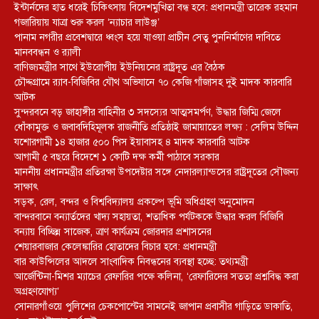
ইন্টার্নদের হাত ধরেই চিকিৎসায় বিদেশমুখিতা বন্ধ হবে: প্রধানমন্ত্রী তারেক রহমান
গজারিয়ায় যাত্রা শুরু করল ‘ন্যাচার লাউঞ্জ’
পানাম নগরীর প্রবেশদ্বারে ধ্বংস হয়ে যাওয়া প্রাচীন সেতু পুননির্মাণের দাবিতে
মানববন্ধন ও র‌্যালী
বাণিজ্যমন্ত্রীর সাথে ইউরোপীয় ইউনিয়নের রাষ্ট্রদূত এর বৈঠক
চৌদ্দগ্রামে র‌্যাব-বিজিবির যৌথ অভিযানে ৭০ কেজি গাঁজাসহ দুই মাদক কারবারি
আটক
সুন্দরবনে বড় জাহাঙ্গীর বাহিনীর ৩ সদস্যের আত্মসমর্পণ, উদ্ধার জিম্মি জেলে
ধোঁকামুক্ত ও জবাবদিহিমূলক রাজনীতি প্রতিষ্ঠাই জামায়াতের লক্ষ্য : সেলিম উদ্দিন
যশোরগামী ১৪ হাজার ৫০০ পিস ইয়াবাসহ ৪ মাদক কারবারি আটক
আগামী ৫ বছরে বিদেশে ১ কোটি দক্ষ কর্মী পাঠাবে সরকার
মাননীয় প্রধানমন্ত্রীর প্রতিরক্ষা উপদেষ্টার সঙ্গে নেদারল্যান্ডসের রাষ্ট্রদূতের সৌজন্য
সাক্ষাৎ
সড়ক, রেল, বন্দর ও বিশ্ববিদ্যালয় প্রকল্পে ভূমি অধিগ্রহণ অনুমোদন
বান্দরবানে বন্যার্তদের খাদ্য সহায়তা, শতাধিক পর্যটককে উদ্ধার করল বিজিবি
বন্যায় বিচ্ছিন্ন সাজেক, ত্রাণ কার্যক্রম জোরদার প্রশাসনের
শেয়ারবাজার কেলেঙ্কারির হোতাদের বিচার হবে: প্রধানমন্ত্রী
বার কাউন্সিলের আদলে সাংবাদিক নিবন্ধনের ব্যবস্থা হচ্ছে: তথ্যমন্ত্রী
আর্জেন্টিনা-মিশর ম্যাচের রেফারির পক্ষে কলিনা, ‘রেফারিদের সততা প্রশ্নবিদ্ধ করা
অগ্রহণযোগ্য’
সোনারগাঁওয়ে পুলিশের চেকপোস্টের সামনেই জাপান প্রবাসীর গাড়িতে ডাকাতি,