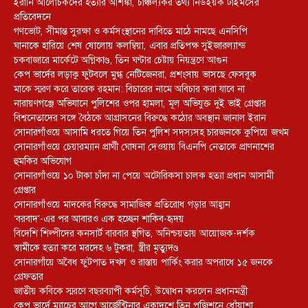
ইরানি আলোচকদের হত্যার আশঙ্কা, চাঞ্চল্যকর তথ্য নিউইয়র্ক টাইমসের
প্রতিবেদনে
গণভোট, সীমান্ত সুরক্ষা ও কর্মসংস্থানের দাবিতে মাঠে নামছে এনসিপি
ঘানাকে হারিয়ে শেষ ষোলোয় কলম্বিয়া, এবার প্রতিপক্ষ সুইজারল্যান্ড
চকবাজারে মার্কেটে অগ্নিকাণ্ড, তিন ঘণ্টার চেষ্টায় নিয়ন্ত্রণে আগুন
কেপ ভার্দের লড়াকু ফুটবলে মুগ্ধ নেটিজেনরা, প্রশংসায় ভাসছে ফেসবুক
মাকে স্মরণ করে তারেক রহমান: বিচারের নামে অবিচার করা যাবে না
নারায়ণগঞ্জে অভিযানে পুলিশের ওপর হামলা, মূল অভিযুক্ত দুই ভাই গ্রেপ্তার
বিশ্বনেতাদের সঙ্গে বৈঠকে আগ্রাসনের বিরুদ্ধে কঠোর অবস্থান জানাল ইরান
সোনারগাঁওয়ে আসামি ধরতে গিয়ে তিন পুলিশ সদস্যসহ চারজনকে কুপিয়ে জখম
সোনারগাঁওয়ে চেয়ারম্যান প্রার্থী ঘোষনা দেওয়ায় বিএনপি নেতাকে প্রাণনাশের
হুমকির অভিযোগ
সোনারগাঁওয়ে ১০ টাকা চাঁদা না পেয়ে অটোরিকসা চালক হত্যা প্রধান আসামী
গ্রেপ্তার
সোনারগাঁওয়ে মাদকের বিরুদ্ধে সামাজিক প্রতিরোধ গড়ার আহ্বান
‘বরবাদ’-এর পর আবারও এক হচ্ছেন শাকিব-হৃদয়
বিদেশি শিল্পীদের কনসার্ট বারবার স্থগিত, অনিশ্চয়তায় আয়োজক-দর্শক
স্বামীকে হত্যা করে মরদেহ ৬ টুকরা, স্ত্রীর মৃত্যুদণ্ড
সোনারগাঁয়ে অবৈধ ফুটপাত দখল ও রাস্তায় পার্কিং করার অপরাধে ১৫ জনকে
গ্রেফতার
জাতীয় কবিকে স্মরণে বছরব্যাপী কর্মসূচি, উদ্বোধন করলেন প্রধানমন্ত্রী
কেপ ভার্দে ম্যাচের আগে আর্জেন্টিনার একাদশে তিন পজিশনে ধোঁয়াশা