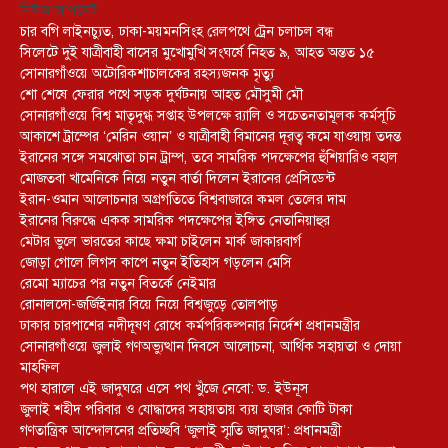
নিউজ আপডেট
চার বগি লাইনচ্যুত, ঢাকা-ময়মনসিংহ রেলপথে ট্রেন চলাচল বন্ধ
সিলেটে দুই যাত্রীবাহী বাসের মুখোমুখি সংঘর্ষে নিহত ৯, আহত অন্তত ১৫
সোনারগাঁওয়ে অটোরিকশাচালকের রহস্যজনক মৃত্যু
শো শেষে ফেরার পথে সড়ক দুর্ঘটনায় আহত মৌসুমী মৌ
সোনারগাঁওয়ে বিশ্ব মাতৃদুগ্ধ সপ্তাহ উপলক্ষে র‍্যালি ও সচেতনতামূলক কর্মসূচি
আকাশে ট্রাম্পের ‘মেরিন ওয়ান’ ও যাত্রীবাহী বিমানের দূরত্ব কমে যাওয়ায় তদন্ত
ইরানের সঙ্গে সমঝোতা চান ট্রাম্প, তবে সামরিক পদক্ষেপের হুঁশিয়ারিও বহাল
মোজতবা খামেনিকে নিয়ে নতুন বার্তা দিলেন ইরানের প্রেসিডেন্ট
ইরান-ওমান আলোচনার অগ্রগতিতে বিশ্ববাজারে কমল তেলের দাম
ইরানের বিরুদ্ধে একক সামরিক পদক্ষেপের ইঙ্গিত নেতানিয়াহুর
মেটার ভুলে ভারতের কাছে ক্ষমা চাইলেন মার্ক জাকারবার্গ
জোড়া গোলে লিগস কাপে নতুন ইতিহাস গড়লেন মেসি
রেমো ম্যাচের পর নতুন বিতর্কে নেইমার
রোনালদো-জর্জিইনার বিয়ে নিয়ে বিশ্বজুড়ে তোলপাড়
ঢাকার চারপাশের নদীদূষণ রোধে কর্মপরিকল্পনার নির্দেশ প্রধানমন্ত্রীর
সোনারগাঁওয়ে জুলাই গণঅভ্যুত্থান দিবসে আলোচনা, আর্থিক সহায়তা ও দোয়া
মাহফিল
পথ হারালে এই জাদুঘরে এসে পথ খুঁজে নেবো: ড. ইউনূস
জুলাই শহীদ পরিবার ও যোদ্ধাদের সহায়তায় ব্যয় হাজার কোটি টাকা
গণতান্ত্রিক আন্দোলনের প্রতিচ্ছবি ‘জুলাই স্মৃতি জাদুঘর’: প্রধানমন্ত্রী