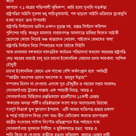
ধ্বংস
জাপানে ৭.১ মাত্রার শক্তিশালী ভূমিকম্প, জারি হলো সুনামি সতর্কতা
রাষ্ট্রপতির আইনি সুরক্ষা শুধু দায়িত্বকালেই, পদ ছাড়লে আইনি প্রক্রিয়ার মুখোমুখি
হওয়া সম্ভব: তথ্য উপদেষ্টা
রাষ্ট্রপতি নির্বাচনের তারিখ এখনও চূড়ান্ত নয়, প্রস্তুত নির্বাচন কমিশন
পুলিশের গাড়ি ভাঙচুর মামলায় নারায়ণগঞ্জ আদালতে হাজিরা দিলেন আইভী
ছেলেকে কোলে নিয়েই মঞ্চ মাতালেন নোবেল, গাইলেন জেমসের ‘বাবা’
রাষ্ট্রপতি নির্বাচন নিয়ে স্পিকারের সঙ্গে বৈঠকে সিইসি
আজ প্রথমবার বঙ্গভবনে দাফতরিক কার্যক্রম পরিচালনা করবেন ভারপ্রাপ্ত রাষ্ট্রপতি
দেড় বছরের মধ্যেই চালু হবে চায়না ইকোনমিক জোনের প্রথম কারখানা: আশিক
চৌধুরী
চায়না ইকোনমিক জোনে এক লাখের বেশি কর্মসংস্থান হবে: অর্থমন্ত্রী
**জাতীয় অধ্যাপক হলেন অধ্যাপক ড. মাহবুব উল্লাহ**
সম্পদের হিসাব না দেওয়ায় এসকে সুর চৌধুরীর ৩ বছরের সশ্রম কারাদণ্ড
সোনারগাঁওয়ে ট্রাকের ধাক্কায় এক পথচারী নিহত, আহত ৪
সোনারগাঁওয়ে মিছিলের প্রস্তুতিকালে ছাত্রলীগের ১২কর্মী গ্রেপ্তার
‘ককরোচ জনতা পার্টি’র প্রতিষ্ঠাতাকে ফলো করে আলোচনায় প্রিয়াঙ্কা
স্যালুট বিতর্কে মুখ খুললেন ইশরাক, ‘এটি আমার ব্যক্তিগত শ্রদ্ধার প্রকাশ’
৩ শর্তে লাইসেন্স ফিরে পেল আদ্-দ্বীন মেডিকেল কলেজ হাসপাতাল
জাতীয় সংসদের সাউন্ড সিস্টেম প্রতিস্থাপনে উচ্চ পর্যায়ের সভা
সোনারগাঁওয়ে যুবককে পিটিয়ে ও ছুরিকাঘাতে হত্যা, আহত ৩
শাড়ি কিনে না দেওয়ায় স্বামীকে হত্যার অভিযোগ, ভারতে গ্রেপ্তার নারী