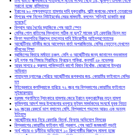
টানা বৃষ্টিতে কক্সবাজারে পাহাড়ধসে মৃতের সংখ্যা বেড়ে ১৯, ঝুঁকিপূর্ণ এলাকা থেকে
সরানো হচ্ছে বাসিন্দাদের
ইরানের ৯০ লক্ষ্যবস্তুতে হামলার দাবি যুক্তরাষ্ট্র, পাল্টা জবাবের ঘোষণা তেহরানের
মিশরের পক্ষ নিলেন নিউইয়র্কের মেয়র মামদানী, বললেন ‘সত্যিই ডাকাতি করা
হয়েছে!’
বিশ্বাস আর ধৈর্যের ম্যাজিকে শেষ আটে স্পেন
মেসির গোল বাতিলের সিদ্ধান্ত সঠিক না ভুল? সাবেক দুই রেফারির ভিন্ন মত
ফিফা সভাপতির বিরুদ্ধে তদন্তের দাবি ইউরোপীয় আইনপ্রণেতাদের
আর্জেন্টিনার নাটকীয় জয়ে আবেগঘন বার্তা অপরাজিতার, মেসির নেতৃত্বে দেখলেন
জীবনের শিক্ষা
ব্রাজিলের বিদায়ে মর্মাহত চঞ্চল, মেসি ও আর্জেন্টিনার জন্য জানালেন শুভকামনা
দুই দশক পর গিজার পিরামিডে ফিরছেন শাকিরা, কনসার্ট ২৮ নভেম্বর
আরব সাগরে ৫ ক্রুসহ পাকিস্তানি কার্গো বিমান নিখোঁজ, জোরালো উদ্ধার
অভিযান
পাহাড়সম চ্যালেঞ্জ পেরিয়ে আর্জেন্টিনার রূপকথার জয়, কোয়ার্টার ফাইনালে মেসির
দল
টাইব্রেকারে কলম্বিয়াকে হারিয়ে ৭২ বছর পর বিশ্বকাপের কোয়ার্টার ফাইনালে
সুইজারল্যান্ড
হরমুজ প্রণালিতে ট্যাংকারে হামলার জেরে ইরানে যুক্তরাষ্ট্রের নতুন হামলা
কুমিল্লায় আদর্শ সদর উপজেলার ধনপুরে ফুটবল সমর্থকদের সংঘর্ষে যুবক নিহত
৯৬ বছরের রেকর্ডে ভাগ বসালেন মেসি, বিশ্বকাপে গড়লেন আরও এক অনন্য
ইতিহাস
আর্জেন্টিনার জয় নিয়ে রেফারিং বিতর্ক, ফিফায় অভিযোগ মিসরের
বিশ্বকাপের কোয়ার্টার ফাইনাল সূচি প্রকাশ, শেষ আটে জমজমাট লড়াই
অর্থ পাচার ও দুর্নীতির অভিযোগে ১০ শিল্পগোষ্ঠীর বিরুদ্ধে মামলা হচ্ছে