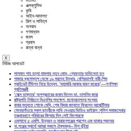
মতামত
এক্সক্লুসিভ
কৃষি
আইন-আদালত
শিল্প ও সাহিত্য
অপরাধ
গণমাধ্যম
জবস
প্রবাস
রান্না বান্না
X
নিউজ আপডেট
সালমান শাহ হত্যা মামলায় নতুন মোড়, গ্রেফতার অভিনেতা ডন
গাজায় ধ্বংসস্তূপ থেকে ১৯ মরদেহ উদ্ধার, বেশিরভাগই নারী-শিশু
প্রাইভেট টিউশন নিয়ে উদ্বেগ, ‘মহামারি আকার ধারণ করেছে’—গণশিক্ষা
প্রতিমন্ত্রী
‘সেক্স ডাক্তার’ অপপ্রচারের জবাব দিলেন ডা. তাসনিম জারা
রাষ্ট্রপতি নির্বাচনে বিএনপির পদক্ষেপ, মনোনয়নপত্র সংগ্রহ
বাবার মৃত্যুতে শোকে মেসি, শেষ বিদায় জানাতে ফিরলেন আর্জেন্টিনায়
সোনারগাঁওয়ে স্কুল ছাত্রীকে লাথি দেওয়ার ভিডিও ভাইরাল :পুলিশ সমাজসেবার
তত্ত্বাবধানে পরিবারের জিম্মায় দিল সেই কিশোরকে
একসাথে ৫ এমপি, উন্নয়ন ও নারায়ণগঞ্জের প্রশ্নে এক থাকার প্রত্যয়
না.গঞ্জের স্বার্থে আমরা সকলে ঐক্যবদ্ধ– দিপু ভূঁইয়া