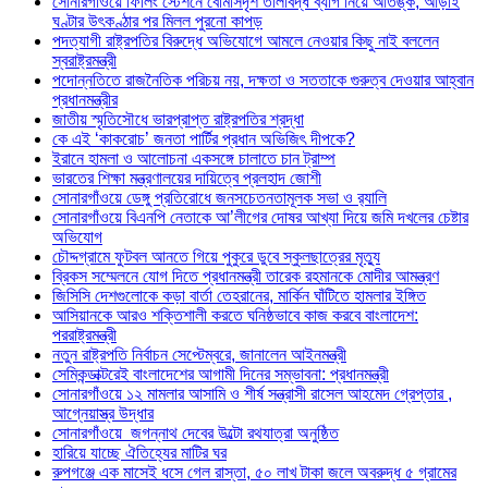
সোনারগাঁওয়ে ফিলিং স্টেশনে বোমাসদৃশ তালাবদ্ধ ব্যাগ নিয়ে আতঙ্ক, আড়াই
ঘণ্টার উৎকণ্ঠার পর মিলল পুরনো কাপড়
পদত্যাগী রাষ্ট্রপতির বিরুদ্ধে অভিযোগে আমলে নেওয়ার কিছু নাই বললেন
স্বরাষ্ট্রমন্ত্রী
পদোন্নতিতে রাজনৈতিক পরিচয় নয়, দক্ষতা ও সততাকে গুরুত্ব দেওয়ার আহ্বান
প্রধানমন্ত্রীর
জাতীয় স্মৃতিসৌধে ভারপ্রাপ্ত রাষ্ট্রপতির শ্রদ্ধা
কে এই ‘কাকরোচ’ জনতা পার্টির প্রধান অভিজিৎ দীপকে?
ইরানে হামলা ও আলোচনা একসঙ্গে চালাতে চান ট্রাম্প
ভারতের শিক্ষা মন্ত্রণালয়ের দায়িত্বে প্রলহাদ জোশী
সোনারগাঁওয়ে ডেঙ্গু প্রতিরোধে জনসচেতনতামূলক সভা ও র‍্যালি
সোনারগাঁওয়ে বিএনপি নেতাকে আ’লীগের দোষর আখ্যা দিয়ে জমি দখলের চেষ্টার
অভিযোগ
চৌদ্দগ্রামে ফুটবল আনতে গিয়ে পুকুরে ডুবে স্কুলছাত্রের মৃত্যু
ব্রিকস সম্মেলনে যোগ দিতে প্রধানমন্ত্রী তারেক রহমানকে মোদীর আমন্ত্রণ
জিসিসি দেশগুলোকে কড়া বার্তা তেহরানের, মার্কিন ঘাঁটিতে হামলার ইঙ্গিত
আসিয়ানকে আরও শক্তিশালী করতে ঘনিষ্ঠভাবে কাজ করবে বাংলাদেশ:
পররাষ্ট্রমন্ত্রী
নতুন রাষ্ট্রপতি নির্বাচন সেপ্টেম্বরে, জানালেন আইনমন্ত্রী
সেমিকন্ডাক্টরেই বাংলাদেশের আগামী দিনের সম্ভাবনা: প্রধানমন্ত্রী
সোনারগাঁওয়ে ১২ মামলার আসামি ও শীর্ষ সন্ত্রাসী রাসেল আহমেদ গ্রেপ্তার ,
আগ্নেয়াস্ত্র উদ্ধার
সোনারগাঁওয়ে জগন্নাথ দেবের উল্টো রথযাত্রা অনুষ্ঠিত
হারিয়ে যাচ্ছে ঐতিহ্যের মাটির ঘর
রুপগঞ্জে এক মাসেই ধসে গেল রাস্তা, ৫০ লাখ টাকা জলে অবরুদ্ধ ৫ গ্রামের