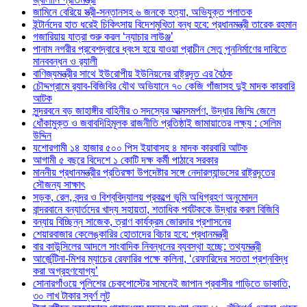
জামিনে বেরিয়ে স্ত্রী-সন্তানসহ ৬ জনকে হত্যা, অভিযুক্ত পলাতক
ইন্টার্নদের হাত ধরেই চিকিৎসায় বিদেশমুখিতা বন্ধ হবে: প্রধানমন্ত্রী তারেক রহমান
গজারিয়ায় যাত্রা শুরু করল ‘ন্যাচার লাউঞ্জ’
পানাম নগরীর প্রবেশদ্বারে ধ্বংস হয়ে যাওয়া প্রাচীন সেতু পুননির্মাণের দাবিতে
মানববন্ধন ও র‌্যালী
বাণিজ্যমন্ত্রীর সাথে ইউরোপীয় ইউনিয়নের রাষ্ট্রদূত এর বৈঠক
চৌদ্দগ্রামে র‌্যাব-বিজিবির যৌথ অভিযানে ৭০ কেজি গাঁজাসহ দুই মাদক কারবারি
আটক
সুন্দরবনে বড় জাহাঙ্গীর বাহিনীর ৩ সদস্যের আত্মসমর্পণ, উদ্ধার জিম্মি জেলে
ধোঁকামুক্ত ও জবাবদিহিমূলক রাজনীতি প্রতিষ্ঠাই জামায়াতের লক্ষ্য : সেলিম
উদ্দিন
যশোরগামী ১৪ হাজার ৫০০ পিস ইয়াবাসহ ৪ মাদক কারবারি আটক
আগামী ৫ বছরে বিদেশে ১ কোটি দক্ষ কর্মী পাঠাবে সরকার
মাননীয় প্রধানমন্ত্রীর প্রতিরক্ষা উপদেষ্টার সঙ্গে নেদারল্যান্ডসের রাষ্ট্রদূতের
সৌজন্য সাক্ষাৎ
সড়ক, রেল, বন্দর ও বিশ্ববিদ্যালয় প্রকল্পে ভূমি অধিগ্রহণ অনুমোদন
বান্দরবানে বন্যার্তদের খাদ্য সহায়তা, শতাধিক পর্যটককে উদ্ধার করল বিজিবি
বন্যায় বিচ্ছিন্ন সাজেক, ত্রাণ কার্যক্রম জোরদার প্রশাসনের
শেয়ারবাজার কেলেঙ্কারির হোতাদের বিচার হবে: প্রধানমন্ত্রী
বার কাউন্সিলের আদলে সাংবাদিক নিবন্ধনের ব্যবস্থা হচ্ছে: তথ্যমন্ত্রী
আর্জেন্টিনা-মিশর ম্যাচের রেফারির পক্ষে কলিনা, ‘রেফারিদের সততা প্রশ্নবিদ্ধ
করা অগ্রহণযোগ্য’
সোনারগাঁওয়ে পুলিশের চেকপোস্টের সামনেই জাপান প্রবাসীর গাড়িতে ডাকাতি,
৩০ লাখ টাকার স্বর্ণ লুট