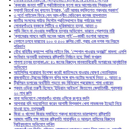
‘ককরোচ জনতা পার্টি’র প্রতিষ্ঠাতাকে ফলো করে আলোচনায় প্রিয়াঙ্কা
স্যালুট বিতর্কে মুখ খুললেন ইশরাক, ‘এটি আমার ব্যক্তিগত শ্রদ্ধার প্রকাশ’
৩ শর্তে লাইসেন্স ফিরে পেল আদ্-দ্বীন মেডিকেল কলেজ হাসপাতাল
জাতীয় সংসদের সাউন্ড সিস্টেম প্রতিস্থাপনে উচ্চ পর্যায়ের সভা
সোনারগাঁওয়ে যুবককে পিটিয়ে ও ছুরিকাঘাতে হত্যা, আহত ৩
শাড়ি কিনে না দেওয়ায় স্বামীকে হত্যার অভিযোগ, ভারতে গ্রেপ্তার নারী
‘ক্যামেরার সামনে আমি অনেক আনন্দ পাই’—কাজী নওশাবা আহমেদ
নেপালে চলবে ভারতের ২০০ ও ৫০০ রুপির নোট, প্রায় এক দশক পর নিয়মে
পরিবর্তন
যৌথ বাহিনীর ক্যাম্পে পানির লাইনে বিষ, ‘স্পেশাল পাওয়ার অ্যাক্টে’ মামলা: এসপি
সংবিধান অনুযায়ী যথাসময়ে রাষ্ট্রপতি নির্বাচন হবে: মির্জা ফখরুল
শাপলা চত্বর হত্যাকাণ্ড: ৪১ জনের বিরুদ্ধে মানবতাবিরোধী অপরাধের আনুষ্ঠানিক
অভিযোগ
আইসিসির পরোয়ানা উপেক্ষা করেই জাতিসংঘে যাওয়ার ঘোষণা নেতানিয়াহুর
রাজবাড়ীতে ট্রেনের বিচ্ছিন্ন বগির সঙ্গে বাস-অটোর সংঘর্ষে নিহত ২, আহত ৬
ট্রিলিয়ন ডলারের অর্থনীতি গড়তে বড় বিনিয়োগ প্রয়োজন: শামা ওবায়েদ
প্রথম ওড়িয়া তরুণী হিসেবে ‘ইন্ডিয়ান আইডল’ জিতলেন জ্যোতির্ময়ী, পুরস্কার
২০ লাখ রুপি
নানা অভিযোগে সোনারগাঁও থানার ওসিকে রংপুরে বদলি
আপনারা যদি সহযোগিতা করেন আগামী বিশ্বকাপ খেলা লাভজনক ইভেন্টে নিয়ে
যাওয়া হবে- তথ্যমন্ত্রী
জিয়া ও খালেদা জিয়ার সমাধিতে শ্রদ্ধা জানালেন ভারপ্রাপ্ত রাষ্ট্রপতি
আজাদ পার্টির পক্ষ সাবেক রাষ্ট্রপতি সাহাবুদ্দিন ও আবদুল হামিদের বিরুদ্ধে
ট্রাইব্যুনালে অভিযোগ দাখিল