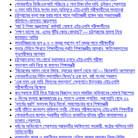
সোনারগাঁয়ে ডিজিএফআই পরিচয়ে ৫ লাখ টাকা চাঁদা দাবি, দুইজন গ্রেপ্তার
৩ দফা দাবি নিয়ে সংসদ ভবন অভিমুখে এইচএসসি পরীক্ষার্থীদের পদযাত্রা
চট্টগ্রামের বন্যা শুরু হবার সাথে সাথে প্রতিমন্ত্রী হজ্বে আর প্রধানমন্ত্রী
বরিশালে–হাসনাত আব্দুল্লাহ
‘মার্চ টু শিক্ষা মন্ত্রণালয়’ কর্মসূচি ঘোষণা এইচএসসি পরীক্ষার্থীদের
‘লক্ষণ ভালো নয়, এদের খুঁটির জোর কোথায়?’— চট্টগ্রামের হামলা নিয়ে
জামায়াত আমির
পদার্থবিজ্ঞানের ভুল ৬ ও ৭ নম্বর প্রশ্নে পূর্ণ নম্বর পাবে পরীক্ষার্থীরা
পড়ার টেবিলে ফিরতে শিক্ষার্থীদের প্রতি শিক্ষামন্ত্রীর আহ্বান, ক্ষতিগ্রস্তদের
পুনঃপরীক্ষার আশ্বাস
চট্টগ্রাম ছাড়া সব বোর্ডে যথাসময়ে চলবে এইচএসসি পরীক্ষা
পদত্যাগ দাবি নিয়ে যা বললেন শিক্ষামন্ত্রী
‘বিচারকের আসন থেকে বিদায়, ন্যায়ের আদর্শ থেকে নয়’— বিচারপতি আশফাকুল
সোনারগাঁওয়ের লিটল ম্যাগাজিন কিনতু’র এক যুগ, বর্ষা সংখ্যা প্রকাশ
‘এক দফা এক দাবি, মিলনের পদত্যাগ’ স্লোগানে উত্তরায় এইচএসসি
পরীক্ষার্থীদের বিক্ষোভ
কংগ্রেসকে চিঠি দিয়ে ইরানের বিরুদ্ধে নতুন সামরিক অভিযানের ঘোষণা ট্রাম্পের
৮ দিনের বন্যায় কক্সবাজারের ৪৯ শতাংশ এলাকা প্লাবিত, প্রাণহানি বেড়ে ৩২
‘ফার্মের মুরগি’ মন্তব্য ঘিরে বিতর্ক, সমালোচনার মুখে শিক্ষামন্ত্রী
ভারী বৃষ্টিতে জলমগ্ন কুমিল্লা নগরী, নৌকায় পরীক্ষাকেন্দ্রে এইচএসসি শিক্ষার্থীরা
সোনারগাঁওয়ে জাপান প্রবাসীর গাড়িতে ডাকাতির ঘটনায় লুন্ঠিত মালামালসহ ৪
ডাকাত গ্রেপ্তার
ধর্ষণের অভিযোগে গ্রেপ্তার শ্রাবন্তীর ব্যক্তিগত সহকারী, কঠোর শাস্তির দাবি
অভিনেত্রীর
বন্যাদুর্গত মানুষ ও প্রাণীদের সহায়তায় এগিয়ে আসার আহ্বান নিলয়-হিমির