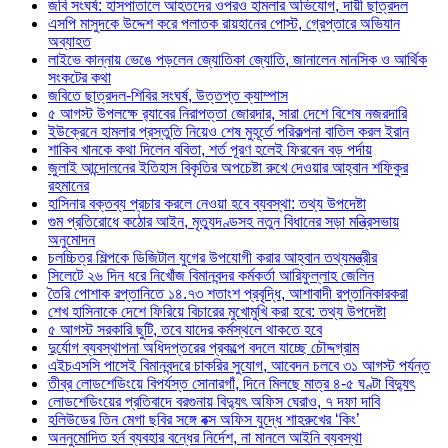
জবি সংঘর্ষ: হাসপাতালে আহতদের ওপরও হামলার অভিযোগ, দায়ী ছাত্রদল
এসপি মাসুদকে উদ্দেশ করে পলাতক রায়হানের পোস্ট, গ্রেপ্তারে অভিযান
অব্যাহত
লাইভে কান্নায় ভেঙে পড়লেন জ্যোতিকা জ্যোতি, জানালেন মানসিক ও আর্থিক
সংকটের কথা
জবিতে ছাত্রদল-শিবির সংঘর্ষ, উত্তপ্ত ক্যাম্পাস
৫ আগস্ট উপলক্ষে র‌্যাবের নিরাপত্তা জোরদার, সারা দেশে বিশেষ নজরদারি
ইউক্রেনে হামলার প্রস্তুতি নিয়েও শেষ মুহূর্তে পরিকল্পনা বাতিল করল ইরান
শাকিব খানকে কথা দিলেন ববিতা, শর্ত পূরণ হলেই ফিরবেন বড় পর্দায়
জুলাই আন্দোলনের ইতিহাস বিকৃতির অপচেষ্টা রুখে দেওয়ার আহ্বান শফিকুর
রহমানের
হাসিনার বক্তব্য প্রচার করলে নেওয়া হবে ব্যবস্থা: তথ্য উপদেষ্টা
গুম প্রতিরোধে কঠোর আইন, মৃত্যুদণ্ডসহ নতুন বিধানের সড়া মন্ত্রিসভায়
অনুমোদন
চলচ্চিত্র শিল্পকে ডিজিটাল যুগের উপযোগী করার আহ্বান তথ্যমন্ত্রীর
সিলেটে ২৬ দিন ধরে নিখোঁজ বিমানবন্দর কর্মকর্তা আরিফুল্লাহ জেলিন
তৈরি পোশাক রপ্তানিতে ১৪.৭৩ শতাংশ প্রবৃদ্ধি, আশাবাদী রপ্তানিকারকরা
শেখ হাসিনাকে দেশে ফিরিয়ে বিচারের মুখোমুখি করা হবে: তথ্য উপদেষ্টা
৫ আগস্ট সরকারি ছুটি, তবে যাদের কর্মস্থলে থাকতে হবে
দুর্যোগ ব্যবস্থাপনা অধিদপ্তরের প্রকল্পে বদলে যাচ্ছে চৌদ্দগ্রাম
এইচএসসি পাসেই বিমানবন্দরে চাকরির সুযোগ, আবেদন চলবে ৩১ আগস্ট পর্যন্ত
তীব্র লোডশেডিংয়ে বিপর্যস্ত সোনারগাঁ, দিনে মিলছে মাত্র ৪-৫ ঘণ্টা বিদ্যুৎ
লোডশেডিংয়ের প্রতিবাদে বরগুনায় বিদ্যুৎ অফিস ঘেরাও, ৭ দফা দাবি
হলিউডের তিন মেগা ছবির সঙ্গে বক্স অফিস যুদ্ধে শাহরুখের ‘কিং’
অননুমোদিত হর্ন ব্যবহার বন্ধের নির্দেশ, না মানলে আইনি ব্যবস্থা