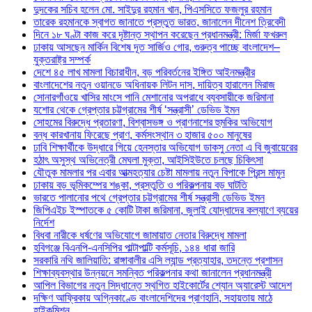
দুদকের সচিব হলেন মো. সাইদুর রহমান খান, পিএসসিতে ফজলুর রহমান
তারেক রহমানকে স্বাগত জানাতে প্রস্তুত ভারত, জানালেন দীনেশ ত্রিবেদী
দিনে ১৮ ঘণ্টা কাজ করে দৃষ্টান্ত স্থাপন করেছেন প্রধানমন্ত্রী: মির্জা ফখরুল
ঢাকায় আসছেন মার্কিন বিশেষ দূত সার্জিও গোর, গুরুত্ব পাচ্ছে বাংলাদেশ–
যুক্তরাষ্ট্র সম্পর্ক
দেশে ৪৫ লাখ মামলা বিচারাধীন, বড় পরিবর্তনের ইঙ্গিত আইনমন্ত্রীর
বাংলাদেশের নতুন ওয়ানডে অধিনায়ক লিটন দাস, দায়িত্ব হারালেন মিরাজ
সোনারগাঁওয়ে খাসির মাংসে পানি মেশানোর অপরাধে ব্যবসায়ীকে জরিমানা
যশোর থেকে গ্রেপ্তার চট্টগ্রামের শীর্ষ ‘সন্ত্রাসী’ ডেভিড ইমন
সোহমের বিরুদ্ধে প্রতারণা, বিশ্বাসভঙ্গ ও প্রাণনাশের হুমকির অভিযোগ
বন্ধ কারখানায় ফিরেছে প্রাণ, কর্মসংস্থান ৩ হাজার ৫০০ মানুষের
ঢাবি শিক্ষার্থীকে উদ্ধারে গিয়ে হেনস্তার অভিযোগ ডাকসু নেতা এ বি জুবায়েরের
হঠাৎ অসুস্থ অভিনেত্রী মেঘলা মুক্তা, আইসিইউতে চলছে চিকিৎসা
যৌতুক মামলার পর এবার আত্মহত্যার চেষ্টা মামলায় নতুন বিপাকে প্রিন্স মামুন
ঢাকায় বড় ভূমিকম্পের শঙ্কা, প্রস্তুতি ও পরিকল্পনায় বড় ঘাটতি
ভারতে পালানোর পথে গ্রেপ্তার চট্টগ্রামের শীর্ষ সন্ত্রাসী ডেভিড ইমন
জিপিএইচ ইস্পাতকে ৫ কোটি টাকা জরিমানা, জুলাই যোদ্ধাদের কল্যাণে ব্যয়ের
নির্দেশ
বিধবা নারীকে ধর্ষণের অভিযোগে জামায়াত নেতার বিরুদ্ধে মামলা
হবিগঞ্জে বিএনপি-এনসিপির পাল্টাপাল্টি কর্মসূচি, ১৪৪ ধারা জারি
সরকারি নথি জালিয়াতি: রাঙ্গাবালীর এসি ল্যান্ড প্রত্যাহার, তদন্তে প্রশাসন
শিক্ষাব্যবস্থার উন্নয়নে সমন্বিত পরিকল্পনার কথা জানালেন প্রধানমন্ত্রী
আপিল বিভাগের নতুন সিদ্ধান্তে স্থগিত হাইকোর্টের শ্যোন অ্যারেস্ট আদেশ
দক্ষিণ আফ্রিকায় অগ্নিকাণ্ডে বাংলাদেশিদের প্রাণহানি, সহায়তায় মাঠে
হাইকমিশন