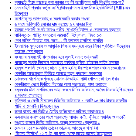
অ্যাডাল্ট ফিল্মে কাজের কথা জানার পর কী বলেছিলেন সানি লিওনির বাবা-মা?
সেনাবাহিনী প্রধান কর্তৃক আর্মি ইন্টারন্যাশনাল ইসলামিক ইনস্টিটিউট (AIII)-এর
উদ্বোধন
আগস্টজুড়ে তাপপ্রবাহ ও স্বল্পমেয়াদি বন্যার শঙ্কা
৬ মাসে ভরিপ্রতি সোনার দাম কমেছে ৬৭ হাজার টাকা
হরমুজ প্রণালী সংকট আরও গভীর, মুখোমুখি ট্রাম্প ও তেহরানের বক্তব্য
পাকিস্তানে শান্তি সমাবেশে আত্মঘাতী বিস্ফোরণ, নিহত ১৩
শেখ হাসিনা ফিরতে চান, তবে… কী বললেন তসলিমা নাসরিন
ইসলামিক মূল্যবোধ ও আধুনিক শিক্ষার সমন্বয়ে নতুন শিক্ষা প্রতিষ্ঠান উদ্বোধন
করলেন সেনাপ্রধান
সংসদের মাধ্যমেই বাস্তবায়ন হবে জুলাই সনদ: তথ্যমন্ত্রী
পাহাড়ের সংকট নিরসনে সরকারের কার্যকর ভূমিকা চাইলেন নাহিদ ইসলাম
হরমুজ প্রণালী খোলার কোনো চুক্তি হয়নি: ট্রাম্পকে প্রত্যাখ্যান তেহরানের
বেনজীর আহমেদকে ফিরিয়ে আনতে নতুন পদক্ষেপ সরকারের
মোজতবা খামেনিকে খুঁজছে মোসাদ-সিআইএ, পাল্টা গোপন কৌশলে ইরান
বেনজীরকে দেশে ফিরিয়ে বিচারের আশা সরকারের: শামা ওবায়েদ
বসুন্ধরায় চীনা নাগরিকদের ভাড়া ভবনে ডিবির অভিযান, অবৈধ ভিওআইপি চক্রের
৪ সদস্য গ্রেপ্তার
কুমিল্লা ও ফেনী সীমান্তে বিজিবির অভিযানে ১ কোটি ১৫ লাখ টাকার ভারতীয়
শাড়ি ও মোবাইল ডিসপ্লে জব্দ
ভাড়া বাসায় পর্ন ভিডিও তৈরির অভিযোগে নারীসহ কারাগারে ৪
কক্সবাজার কারাগারের পাশে প্রকাশ্যে পাহাড় কাটা, ঝুঁকিতে মসজিদ ও মার্কেট
বগুড়ার জঙ্গলে ডিবির অভিযান, অস্ত্র-মাদকসহ গ্রেপ্তার ৩
মেঘনার চরে গরু-মহিষ চোরের তাণ্ডব, আতঙ্কে খামারিরা
‘জিনের নির্দেশে’ ১২ ঘণ্টা পর কবর থেকে মায়ের মরদেহ উত্তোলন