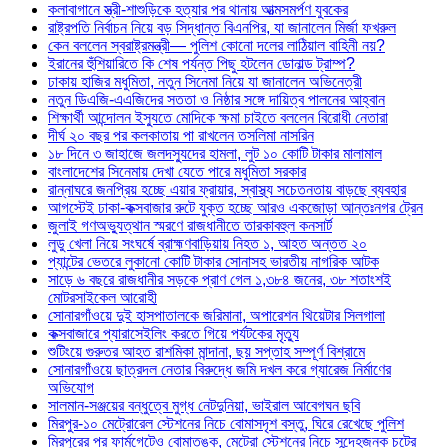
কলাবাগানে স্ত্রী-শাশুড়িকে হত্যার পর থানায় আত্মসমর্পণ যুবকের
রাষ্ট্রপতি নির্বাচন নিয়ে বড় সিদ্ধান্ত বিএনপির, যা জানালেন মির্জা ফখরুল
কেন বললেন স্বরাষ্ট্রমন্ত্রী— পুলিশ কোনো দলের লাঠিয়াল বাহিনী নয়?
ইরানের হুঁশিয়ারিতে কি শেষ পর্যন্ত পিছু হটলেন ডোনাল্ড ট্রাম্প?
ঢাকায় হাজির মধুমিতা, নতুন সিনেমা নিয়ে যা জানালেন অভিনেত্রী
নতুন ডিএজি-এএজিদের সততা ও নিষ্ঠার সঙ্গে দায়িত্ব পালনের আহ্বান
শিক্ষার্থী আন্দোলন ইস্যুতে মোদিকে ক্ষমা চাইতে বললেন বিরোধী নেতারা
দীর্ঘ ২০ বছর পর কলকাতায় পা রাখলেন তসলিমা নাসরিন
১৮ দিনে ৩ জাহাজে জলদস্যুদের হামলা, লুট ১০ কোটি টাকার মালামাল
বাংলাদেশের সিনেমায় দেখা যেতে পারে মধুমিতা সরকার
রান্নাঘরে জনপ্রিয় হচ্ছে এয়ার ফ্রায়ার, স্বাস্থ্য সচেতনতায় বাড়ছে ব্যবহার
আগস্টেই ঢাকা-কক্সবাজার রুটে যুক্ত হচ্ছে আরও একজোড়া আন্তঃনগর ট্রেন
জুলাই গণঅভ্যুত্থান স্মরণে রাজধানীতে তারকাবহুল কনসার্ট
লুডু খেলা নিয়ে সংঘর্ষে ব্রাহ্মণবাড়িয়ায় নিহত ১, আহত অন্তত ২০
প্যান্টের ভেতরে লুকানো কোটি টাকার সোনাসহ ভারতীয় নাগরিক আটক
সাড়ে ৬ বছরে রাজধানীর সড়কে প্রাণ গেল ১,৩৮৪ জনের, ৩৮ শতাংশই
মোটরসাইকেল আরোহী
সোনারগাঁওয়ে দুই হাসপাতালকে জরিমানা, অপারেশন থিয়েটার সিলগালা
কক্সবাজারে প্যারাসেইলিং করতে গিয়ে পর্যটকের মৃত্যু
শুটিংয়ে গুরুতর আহত রাশমিকা মান্দানা, ছয় সপ্তাহ সম্পূর্ণ বিশ্রামে
সোনারগাঁওয়ে ছাত্রদল নেতার বিরুদ্ধে জমি দখল করে গ্যারেজ নির্মাণের
অভিযোগ
সালমান-সঞ্জয়ের বন্ধুত্বে মুগ্ধ নেটদুনিয়া, ভাইরাল আবেগঘন ছবি
মিরপুর-১০ মেট্রোরেল স্টেশনের নিচে বোমাসদৃশ বস্তু, ঘিরে রেখেছে পুলিশ
মিরপুরের পর ফার্মগেটেও বোমাতঙ্ক, মেট্রো স্টেশনের নিচে সন্দেহজনক চটের