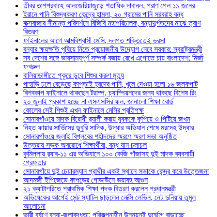
তীব্র তাপপ্রবাহে আলজেরিয়াজুড়ে শতাধিক দাবানল, প্রাণ গেল ১১ জনের
ইরানে পানি বিশুদ্ধকরণ কেন্দ্রে হামলা, ২০ গ্রামের পানি সরবরাহ বন্ধ
কক্সবাজার সীমান্ত পরিদর্শনে বিজিবি মহাপরিচালক, বন্যাদুর্গতদের মাঝে ত্রাণ
বিতরণ
ফাইনালের আগে আত্মবিশ্বাসী মেসি, দলগত শক্তিতেই ভরসা
বন্যার ক্ষয়ক্ষতি পুষিয়ে নিতে প্রয়োজনীয় উদ্যোগ নেবে সরকার: স্বরাষ্ট্রমন্ত্রী
সব দেশের সঙ্গে ভারসাম্যপূর্ণ সম্পর্ক বজায় রেখে এগোতে চায় বাংলাদেশ: মির্জা
ফখরুল
বালিয়াডাঙ্গীতে পুকূরে ডুবে শিশুর করুণ মৃত্যু
পাহাড়ি ঢলে বেড়েছে কাপ্তাই হ্রদের পানি, খুলে দেওয়া হলো ১৬ জলকপাট
বিশ্বকাপ ফাইনালে থাকছেন ট্রাম্প, চ্যাম্পিয়নদের জন্য থাকছে বিশেষ রিং
২০ জুলাই প্রকাশ হচ্ছে না এসএসসির ফল, জানালো শিক্ষা বোর্ড
কোলের সেই শিশুই এখন ফাইনালে মেসির প্রতিপক্ষ
সোনারগাঁওয়ে মাদক বিরোধী র‌্যালী করায় যুবককে কুপিয়ে ও পিটিয়ে জখম
নিহত ফায়ার সার্ভিসের ডুবুরি সাদিক, উদ্ধার অভিযান শেষে মরদেহ উদ্ধার
সোনারগাঁওয়ে জুলাই বিপ্লবের শহীদদের স্মরণে স্মরণ সভা অনুষ্ঠিত
উত্তরায় সড়ক অবরোধে শিক্ষার্থীরা, বন্ধ যান চলাচল
কুমিল্লায় র‍্যাব-১১ এর অভিযানে ১০০ কেজি গাঁজাসহ দুই মাদক ব্যবসায়ী
গ্রেফতার
সোনারগাঁয়ে দুই চেয়ারম্যান প্রার্থীর একই স্থানে সভাকে কেন্দ্র করে উত্তেজনা
আদমজী ইপিজেডে কাপড়ের গোডাউনে ভয়াবহ আগুন
২১ ক্যাটাগরিতে প্রাথমিক শিক্ষা পদক বিতরণ করলেন প্রধানমন্ত্রী
অভিষেকের আগেই সেন্ট স্যাটিন ছাড়লেন লেক্সি লেভিন, নেট দুনিয়ায় তুমুল
আলোচনা
ভারী বর্ষণে বন্যা-জলাবদ্ধতা: পরিকল্পনাহীন উন্নয়নই দুর্ভোগ বাড়াচ্ছে