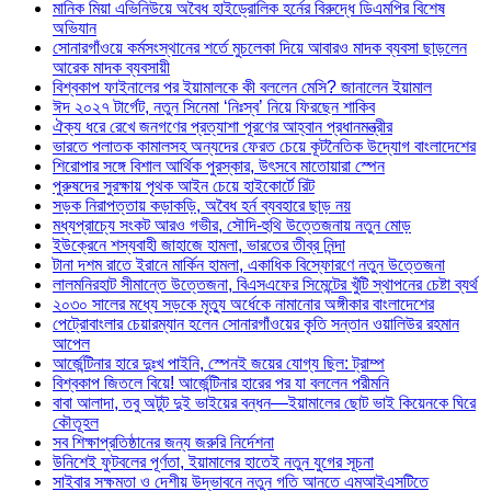
মানিক মিয়া এভিনিউয়ে অবৈধ হাইড্রোলিক হর্নের বিরুদ্ধে ডিএমপির বিশেষ
অভিযান
সোনারগাঁওয়ে কর্মসংস্থানের শর্তে মুচলেকা দিয়ে আবারও মাদক ব্যবসা ছাড়লেন
আরেক মাদক ব্যবসায়ী
বিশ্বকাপ ফাইনালের পর ইয়ামালকে কী বললেন মেসি? জানালেন ইয়ামাল
ঈদ ২০২৭ টার্গেট, নতুন সিনেমা ‘নিঃস্ব’ নিয়ে ফিরছেন শাকিব
ঐক্য ধরে রেখে জনগণের প্রত্যাশা পূরণের আহ্বান প্রধানমন্ত্রীর
ভারতে পলাতক কামালসহ অন্যদের ফেরত চেয়ে কূটনৈতিক উদ্যোগ বাংলাদেশের
শিরোপার সঙ্গে বিশাল আর্থিক পুরস্কার, উৎসবে মাতোয়ারা স্পেন
পুরুষদের সুরক্ষায় পৃথক আইন চেয়ে হাইকোর্টে রিট
সড়ক নিরাপত্তায় কড়াকড়ি, অবৈধ হর্ন ব্যবহারে ছাড় নয়
মধ্যপ্রাচ্যে সংকট আরও গভীর, সৌদি-হুথি উত্তেজনায় নতুন মোড়
ইউক্রেনে শস্যবাহী জাহাজে হামলা, ভারতের তীব্র নিন্দা
টানা দশম রাতে ইরানে মার্কিন হামলা, একাধিক বিস্ফোরণে নতুন উত্তেজনা
লালমনিরহাট সীমান্তে উত্তেজনা, বিএসএফের সিমেন্টের খুঁটি স্থাপনের চেষ্টা ব্যর্থ
২০৩০ সালের মধ্যে সড়কে মৃত্যু অর্ধেকে নামানোর অঙ্গীকার বাংলাদেশের
পেট্রোবাংলার চেয়ারম্যান হলেন সোনারগাঁওয়ের কৃতি সন্তান ওয়ালিউর রহমান
আপেল
আর্জেন্টিনার হারে দুঃখ পাইনি, স্পেনই জয়ের যোগ্য ছিল: ট্রাম্প
বিশ্বকাপ জিতলে বিয়ে! আর্জেন্টিনার হারের পর যা বললেন পরীমনি
বাবা আলাদা, তবু অটুট দুই ভাইয়ের বন্ধন—ইয়ামালের ছোট ভাই কিয়েনকে ঘিরে
কৌতূহল
সব শিক্ষাপ্রতিষ্ঠানের জন্য জরুরি নির্দেশনা
উনিশেই ফুটবলের পূর্ণতা, ইয়ামালের হাতেই নতুন যুগের সূচনা
সাইবার সক্ষমতা ও দেশীয় উদ্ভাবনে নতুন গতি আনতে এমআইএসটিতে