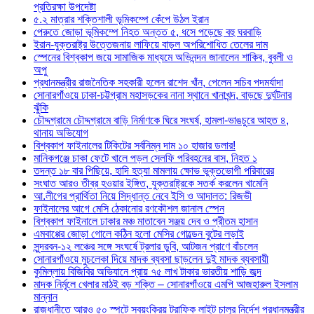
প্রতিরক্ষা উপদেষ্টা
৫.২ মাত্রার শক্তিশালী ভূমিকম্পে কেঁপে উঠল ইরান
পেরুতে জোড়া ভূমিকম্পে নিহত অন্তত ৫, ধসে পড়েছে বহু ঘরবাড়ি
ইরান-যুক্তরাষ্ট্র উত্তেজনায় লাফিয়ে বাড়ল অপরিশোধিত তেলের দাম
স্পেনের বিশ্বকাপ জয়ে সামাজিক মাধ্যমে অভিনন্দন জানালেন শাকিব, বুবলী ও
অপু
প্রধানমন্ত্রীর রাজনৈতিক সহকারী হলেন রাশেদ খাঁন, পেলেন সচিব পদমর্যাদা
সোনারগাঁওয়ে ঢাকা-চট্টগ্রাম মহাসড়কের নানা স্থানে খানাখন্দ, বাড়ছে দুর্ঘটনার
ঝুঁকি
চৌদ্দগ্রামে চৌদ্দগ্রামে বাড়ি নির্মাণকে ঘিরে সংঘর্ষ, হামলা-ভাঙচুরে আহত ৪,
থানায় অভিযোগ
বিশ্বকাপ ফাইনালের টিকিটের সর্বনিম্ন দাম ১০ হাজার ডলার!
মানিকগঞ্জে চাকা ফেটে খালে পড়ল সেলফি পরিবহনের বাস, নিহত ১
তদন্ত ১৮ বার পিছিয়ে, হাদি হত্যা মামলায় ক্ষোভ ভুক্তভোগী পরিবারের
সংঘাত আরও তীব্র হওয়ার ইঙ্গিত, যুক্তরাষ্ট্রকে সতর্ক করলেন খামেনি
আ.লীগের প্রার্থিতা নিয়ে সিদ্ধান্ত নেবে ইসি ও আদালত: রিজভী
ফাইনালের আগে মেসি ঠেকানোর রণকৌশল জানাল স্পেন
বিশ্বকাপ ফাইনালে ঢাকার মঞ্চ মাতাবেন সঞ্জয় দেব ও প্রীতম হাসান
এমবাপ্পের জোড়া গোলে কঠিন হলো মেসির গোল্ডেন বুটের লড়াই
সুন্দরবন-১২ লঞ্চের সঙ্গে সংঘর্ষে ট্রলার ডুবি, আটজন প্রাণে বাঁচলেন
সোনারগাঁওয়ে মুচলেকা দিয়ে মাদক ব্যবসা ছাড়লেন দুই মাদক ব্যবসায়ী
কুমিল্লায় বিজিবির অভিযানে প্রায় ৭৫ লাখ টাকার ভারতীয় শাড়ি জব্দ
মাদক নির্মূলে খেলার মাঠই বড় শক্তি – সোনারগাঁওয়ে এমপি আজহারুল ইসলাম
মান্নান
রাজধানীতে আরও ৫০ স্পটে স্বয়ংক্রিয় ট্রাফিক লাইট চালুর নির্দেশ প্রধানমন্ত্রীর