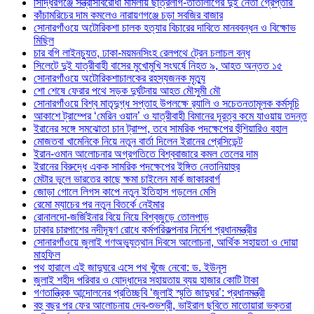
সিদ্ধিরগঞ্জে সন্ত্রাসবিরোধী মামলায় ছাত্রলীগ-তাতীলীগের দুই নেতা গ্রেপ্তার ‎
কাঁচামরিচের দাম কমলেও নারায়ণগঞ্জে চড়া সবজির বাজার
সোনারগাঁওয়ে অটোরিকশা চালক হত্যার বিচারের দাবিতে মানববন্ধন ও বিক্ষোভ
মিছিল
চার বগি লাইনচ্যুত, ঢাকা-ময়মনসিংহ রেলপথে ট্রেন চলাচল বন্ধ
সিলেটে দুই যাত্রীবাহী বাসের মুখোমুখি সংঘর্ষে নিহত ৯, আহত অন্তত ১৫
সোনারগাঁওয়ে অটোরিকশাচালকের রহস্যজনক মৃত্যু
শো শেষে ফেরার পথে সড়ক দুর্ঘটনায় আহত মৌসুমী মৌ
সোনারগাঁওয়ে বিশ্ব মাতৃদুগ্ধ সপ্তাহ উপলক্ষে র‍্যালি ও সচেতনতামূলক কর্মসূচি
আকাশে ট্রাম্পের ‘মেরিন ওয়ান’ ও যাত্রীবাহী বিমানের দূরত্ব কমে যাওয়ায় তদন্ত
ইরানের সঙ্গে সমঝোতা চান ট্রাম্প, তবে সামরিক পদক্ষেপের হুঁশিয়ারিও বহাল
মোজতবা খামেনিকে নিয়ে নতুন বার্তা দিলেন ইরানের প্রেসিডেন্ট
ইরান-ওমান আলোচনার অগ্রগতিতে বিশ্ববাজারে কমল তেলের দাম
ইরানের বিরুদ্ধে একক সামরিক পদক্ষেপের ইঙ্গিত নেতানিয়াহুর
মেটার ভুলে ভারতের কাছে ক্ষমা চাইলেন মার্ক জাকারবার্গ
জোড়া গোলে লিগস কাপে নতুন ইতিহাস গড়লেন মেসি
রেমো ম্যাচের পর নতুন বিতর্কে নেইমার
রোনালদো-জর্জিইনার বিয়ে নিয়ে বিশ্বজুড়ে তোলপাড়
ঢাকার চারপাশের নদীদূষণ রোধে কর্মপরিকল্পনার নির্দেশ প্রধানমন্ত্রীর
সোনারগাঁওয়ে জুলাই গণঅভ্যুত্থান দিবসে আলোচনা, আর্থিক সহায়তা ও দোয়া
মাহফিল
পথ হারালে এই জাদুঘরে এসে পথ খুঁজে নেবো: ড. ইউনূস
জুলাই শহীদ পরিবার ও যোদ্ধাদের সহায়তায় ব্যয় হাজার কোটি টাকা
গণতান্ত্রিক আন্দোলনের প্রতিচ্ছবি ‘জুলাই স্মৃতি জাদুঘর’: প্রধানমন্ত্রী
বহু বছর পর ফের আলোচনায় দেব-শুভশ্রী, ভাইরাল ছবিতে মাতোয়ারা ভক্তরা