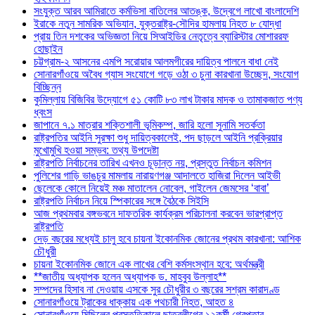
সংযুক্ত আরব আমিরাতে কর্মভিসা বাতিলের আতঙ্ক, উদ্বেগে লাখো বাংলাদেশি
ইরাকে নতুন সামরিক অভিযান, যুক্তরাষ্ট্র-সৌদির হামলায় নিহত ৮ যোদ্ধা
প্রায় তিন দশকের অভিজ্ঞতা নিয়ে সিআইডির নেতৃত্বে ব্যারিস্টার মোশাররফ
হোছাইন
চট্টগ্রাম-২ আসনের এমপি সরোয়ার আলমগীরের দায়িত্ব পালনে বাধা নেই
সোনারগাঁওয়ে অবৈধ গ্যাস সংযোগে গড়ে ওঠা ৩ চুনা কারখানা উচ্ছেদ, সংযোগ
বিচ্ছিন্ন
কুমিল্লায় বিজিবির উদ্যোগে ৫১ কোটি ৮৩ লাখ টাকার মাদক ও তামাকজাত পণ্য
ধ্বংস
জাপানে ৭.১ মাত্রার শক্তিশালী ভূমিকম্প, জারি হলো সুনামি সতর্কতা
রাষ্ট্রপতির আইনি সুরক্ষা শুধু দায়িত্বকালেই, পদ ছাড়লে আইনি প্রক্রিয়ার
মুখোমুখি হওয়া সম্ভব: তথ্য উপদেষ্টা
রাষ্ট্রপতি নির্বাচনের তারিখ এখনও চূড়ান্ত নয়, প্রস্তুত নির্বাচন কমিশন
পুলিশের গাড়ি ভাঙচুর মামলায় নারায়ণগঞ্জ আদালতে হাজিরা দিলেন আইভী
ছেলেকে কোলে নিয়েই মঞ্চ মাতালেন নোবেল, গাইলেন জেমসের ‘বাবা’
রাষ্ট্রপতি নির্বাচন নিয়ে স্পিকারের সঙ্গে বৈঠকে সিইসি
আজ প্রথমবার বঙ্গভবনে দাফতরিক কার্যক্রম পরিচালনা করবেন ভারপ্রাপ্ত
রাষ্ট্রপতি
দেড় বছরের মধ্যেই চালু হবে চায়না ইকোনমিক জোনের প্রথম কারখানা: আশিক
চৌধুরী
চায়না ইকোনমিক জোনে এক লাখের বেশি কর্মসংস্থান হবে: অর্থমন্ত্রী
**জাতীয় অধ্যাপক হলেন অধ্যাপক ড. মাহবুব উল্লাহ**
সম্পদের হিসাব না দেওয়ায় এসকে সুর চৌধুরীর ৩ বছরের সশ্রম কারাদণ্ড
সোনারগাঁওয়ে ট্রাকের ধাক্কায় এক পথচারী নিহত, আহত ৪
সোনারগাঁওয়ে মিছিলের প্রস্তুতিকালে ছাত্রলীগের ১২কর্মী গ্রেপ্তার