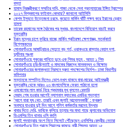
বস্তা
হামাস নিরস্ত্রীকরণে সম্মতির দাবি, গাজা থেকে সেনা প্রত্যাহারের ইঙ্গিত ট্রাম্পের
২০২৭ বিশ্বকাপের ফাইনাল কোথায়? জানালো আইসিসি
কেশম ইস্যুতে উত্তেজনা চরমে, কুয়েতে মার্কিন ঘাঁটি লক্ষ্য করে ইরানের ড্রোন
হামলা
তারেক রহমানের সঙ্গে বৈঠকের পর সুখবর, বাংলাদেশে বিনিয়োগ যাচাই করবে
যুক্তরাষ্ট্র
ইরান যুদ্ধের চাপে ফুরিয়ে যাচ্ছে মার্কিন প্রতিরক্ষা ক্ষেপণাস্ত্র, সতর্কবার্তা
বিশ্লেষকদের
সোনারগাঁওয়ে আষাঢ়িয়াচর সেতুতে বড় গর্ত, ওয়াকওয়ে রাস্তার বেহাল দশা,
দুর্ঘটনার শঙ্কা
সোনারগাঁওয়ে পুকুরের পানিতে ডুবে এক শিশুর মৃত্যু , আহত ১ শিশু
সোনারগাঁওয়ে চুরি-ছিনতাই ও মাদকের বিরুদ্ধে মানববন্ধন ও বিক্ষোভ
সোনারগাঁওয়ের জলাবদ্ধতা নিরসনে দ্রুত পদক্ষেপের নির্দেশ– ঢাকা বিভাগীয়
কমিশনার
সন্তানকে সম্পত্তি দিলেও ভোগ-দখল থাকবে বাবা-মায়ের: আইনমন্ত্রী
যুক্তরাষ্ট্র থেকে আরও ২৩ বাংলাদেশিকে ফেরত পাঠানো হলো
এমবোলোর লাল কার্ড নিয়ে প্রথমবার মুখ খুললেন রেফারি
মেয়াদ শেষ হওয়ার আগেই ন্যাশনাল ব্যাংকের এমডির পদত্যাগ
‘আগে যারা ঘুষ খেত, তারাই এখন জুলাই আন্দোলনকারী’ : ফখরুল
অবসরে যাওয়ার দুই দিন আগে পুলিশ কর্মকর্তার মরদেহ উদ্ধার
খাবার দিতে দেরি, ভাবিকে কুপিয়ে হত্যার পর মাথা গাছে ঝুলানোর অভিযোগ
ডিএমপির তিন থানার ওসি বদলি
জুলাই পদযাত্রায় অংশ নিতে সিলেটে পৌঁছেছেন এনসিপির কেন্দ্রীয় নেতারা
সোনারগাঁওয়ে তিন গ্রামে শিয়ালের কামড়ে নারী,শিশুসহ আহত ১৫