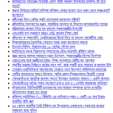
জামায়াতের গঠনতন্ত্র অনুযায়ী এমপি গাজী নজরুল ইসলামের ভবিষ্যৎ কী হতে
পারে?
বায়লা ফিউচার সামিটে বৈশ্বিক বাণিজ্য মেলার সুযোগ তুলে ধরল মেসে ফ্রাঙ্কফুর্ট
বাংলাদেশ
বৃষ্টিভেজা দিনে মেসির প্রতি ভালোবাসা জানালেন পরীমণি
রাষ্ট্রপতির পদত্যাগের গুঞ্জন, সামাজিক মাধ্যমে যা লিখলেন জুলকারনাইন সায়ের
মন্ত্রিসভায় রদবদল নিয়ে মুখ খুললেন প্রধানমন্ত্রীর উপদেষ্টা
এসএসসি ফল প্রকাশে আরও দেরি, জানাল শিক্ষা বোর্ড
কাঁদলেন না স্কালোনি, ড্রেসিংরুমের বিতর্ক নিয়ে যা বললেন আর্জেন্টিনা কোচ
ফ্রিল্যান্সারদের বৈদেশিক লেনদেন সহজ করল বাংলাদেশ ব্যাংক
উত্তাল দিল্লি, নিরাপত্তায় ১৬ মেট্রো স্টেশন বন্ধ
জাতিসংঘে সড়ক নিরাপত্তা প্যানেলের যৌথ-সভাপতি রবিউল আলম
বস্ত্র খাতের সমস্যা সমাধানে দ্রুত উদ্যোগ, প্রধানমন্ত্রীর বিশেষ নির্দেশনা
ওয়াংচুকের সঙ্গে মন্ত্রীদের বৈঠক, শিক্ষা সংস্কারে মোদীর বড় আশ্বাস
স্থানীয় সরকার নির্বাচনে কঠোর নতুন শর্ত, কারা প্রার্থী হতে পারবেন না জানাল ইসি
তেহরান-ওয়াশিংটনকে আলোচনায় ফেরাতে নতুন উদ্যোগ পাকিস্তান-কাতারের
মোদীর বাসভবনের সামনে বিক্ষোভ, আটক রাহুল-প্রিয়াঙ্কাসহ বিরোধী নেতারা
সোনারগাঁওকে আধুনিক জনপদ গড়তে উন্নয়ন অব্যাহত থাকবে – এমপি মান্নান
সোনারগাঁওয়ে অবৈধ গ্যাস সংযোগে চলা ৪ চুনা ও ১ ঢালাই কারখানায় অভিযান
স্ট্যামফোর্ড ইউনিভার্সিটি ছাত্রদলের যুগ্ম-সাধারণ সম্পাদক হলেন গুণবতীর
কৃতিসন্তান ফারাহ তুন নাহার
কুমিল্লা ব্যাটালিয়ন (১০ বিজিবি) এর অভিযানে প্রায় ২ কোটি ৩৯ লাখ টাকার
ভারতীয় শাড়ি জব্দ
৯৯ বোতল ভারতীয় তৈরি নিষিদ্ধ মদ উদ্ধারসহ একজনকে গ্রেফতার করেছে
সবুজবাগ থানা পুলিশ