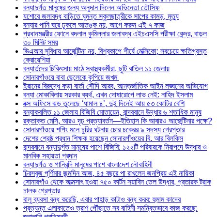
বন্যাদুর্গত মানুষের জন্য অনুদান দিলেন অভিনেতা তৌসিফ
যশোরে জলাবদ্ধ বাড়িতে ঘুমন্ত স্কুলছাত্রীকে সাপের কামড়, মৃত্যু
বন্যার পানি ঘরে ঢুকলে আতঙ্ক নয়, আগে করুন এই ৭ কাজ
প্রধানমন্ত্রীর ফোনে বদলাল কুমিল্লার জলাবদ্ধ এইচএসসি পরীক্ষা কেন্দ্র, বাড়ল
৩০ মিনিট সময়
ভিএআর সুবিধায় আর্জেন্টিনা নয়, বিশ্বকাপে শীর্ষে মেক্সিকো; সবচেয়ে ক্ষতিগ্রস্ত
ক্রোয়েশিয়া
বন্যার্তদের চিকিৎসায় মাঠে স্বাস্থ্যকর্মীরা, ছুটি বাতিল ১১ জেলায়
সোনারগাঁওয়ে বাবা ছেলেকে কুপিয়ে জখম
ইরানের বিরুদ্ধে কড়া বার্তা সৌদি আরব, আন্তর্জাতিক আইন লঙ্ঘনের অভিযোগ
বন্যা মোকাবিলায় সরকার ব্যর্থ, এখন দোষারোপে লাভ নেই: নাহিদ ইসলাম
বক্স অফিসে ঝড় তুলেছে ‘ধামাল ৪’, দুই দিনেই আয় ৫৩ কোটির বেশি
বন্যাকবলিত ১১ জেলায় বিজিবি মোতায়েন, বান্দরবানে উদ্ধার ৬ শতাধিক মানুষ
রক্তাক্ত মেসি, আরও দৃঢ় প্রত্যাবর্তন—ইতিহাস কি আবারও আর্জেন্টিনার পক্ষে?
সোনারগাঁওয়ে শপিং মলে চুরির ঘটনায় চোর চক্রের ৯ সদস্য গ্রেপ্তার
দেশের শ্রেষ্ঠ প্রধান শিক্ষক হয়েছেন সোনারগাঁওয়ের বি. আর বিলকিস
বান্দরবানে বন্যাদুর্গত মানুষের পাশে বিজিবি: ১২২টি পরিবারকে নিরাপদে উদ্ধার ও
মানবিক সহায়তা প্রদান
বন্যাদুর্গত ও পানিবন্দি মানুষের পাশে বাংলাদেশ নৌবাহিনী
চিরসবুজ পূর্ণিমার জন্মদিন আজ, ৪৫ বছরে পা রাখলেন জনপ্রিয় এই নায়িকা
সোনারগাঁও থেকে আত্মসাৎ হওয়া ৭৫০ কার্টন সয়াবিন তেল উদ্ধার, প্রতারক ট্রাক
চালক গ্রেপ্তার
বালু ব্যবসা বন্ধ করেছি, এবার পাহাড় কাটাও বন্ধ করব: হুমাম কাদের
প্রত্যন্ত এলাকাতেও ত্রাণ পৌঁছাতে সব বাহিনী সমন্বিতভাবে কাজ করছে:
জ্বালানি প্রতিমন্ত্রী