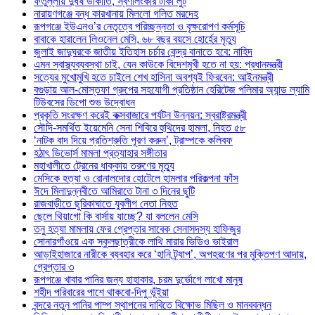
ফতুল্লায় দুর্ধষ ডাকাতি, স্বর্ণালংকার টাকা লুট
নারায়ণগঞ্জে বন্ধ কারখানায় মিললো গলিত মরদেহ
রূপগঞ্জে ইউএনও’র নেতৃত্বে পরিচ্ছন্নতা ও বৃক্ষরোপণ কর্মসূচি
বাবাকে হারালেন লিওনেল মেসি, ৬৮ বছর বয়সে হোর্হের মৃত্যু
জুলাই জাদুঘরকে জাতীয় ইতিহাস চর্চার কেন্দ্র বানাতে হবে: নাহিদ
এমন স্বাস্থ্যব্যবস্থা চাই, যেন কাউকে বিদেশমুখী হতে না হয়: প্রধানমন্ত্রী
সত্যের মুখোমুখি হতে চাইলে শেখ হাসিনা অবশ্যই ফিরবেন: আইনমন্ত্রী
বগুড়ায় আল-মোস্তফা গ্রুপের সহযোগী প্রতিষ্ঠান হেরিটেজ পলিমার অ্যান্ড ল্যামি
টিউবসের ডিপো শুভ উদ্বোধন
প্রকৃতি সংরক্ষণ করেই কক্সবাজারে পর্যটন উন্নয়ন: স্বরাষ্ট্রমন্ত্রী
সৌদি-সমর্থিত ইয়েমেনি সেনা শিবিরে হুথিদের হামলা, নিহত ৫৮
‘নাটক বাদ দিয়ে প্রতিশ্রুতি পূরণ করুন’, ট্রাম্পকে কলিবফ
হঠাৎ ডিভোর্স মামলা প্রত্যাহার সঙ্গীতার
মহাখালীতে ট্রেনের ধাক্কায় তরুণের মৃত্যু
মেসিকে হত্যা ও রোনালদোর হোটেলে হামলার পরিকল্পনা ফাঁস
ঈদে মিলাদুন্নবীতে আমিরাতে টানা ৩ দিনের ছুটি
রাজবাড়ীতে ছুরিকাঘাতে যুবলীগ নেতা নিহত
ছেলে থিয়াগো কি বার্সায় যাচ্ছে? যা বললেন মেসি
তনু হত্যা মামলায় ফের গ্রেপ্তার সাবেক সেনাসদস্য হাফিজুর
সোনারগাঁওয়ে এক স্কুলছাত্রীকে লাথি মারার ভিডিও ভাইরাল
আড়াইহাজারে নারীকে ব্যবহার করে ‘হানি ট্র্যাপ’, অপহরণের পর মুক্তিপণ আদায়,
গ্রেপ্তার ৩
রূপগঞ্জে খাবার পানির জন্য হাহাকার, চরম দুর্ভোগে লাখো মানুষ
শহীদ পরিবারের পাশে থাকবো-দিপু ভূঁইয়া
বন্দরে নতুন পানির পাম্প স্থাপনের দাবিতে বিক্ষোভ মিছিল ও মানববন্ধন