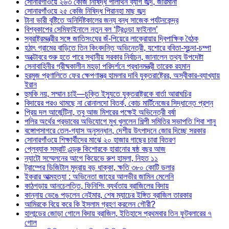
সোনারগাঁওয়ে ২৬৩ কেজি নিষিদ্ধ পলিথিন ব্যাগ জব্দ, জরিমানা
সোনারগাঁওয়ে ২৫ কেজি নিষিদ্ধ পিরানহা মাছ জব্দ
টানা ভারী বৃষ্টিতে অনির্দিষ্টকালের জন্য বন্ধ সাজেক পর্যটনকেন্দ্র
বিশ্বকাপের সেমিফাইনালে নতুন বল ‘ট্রিওন্ডা ফাইনাল’
স্বরাষ্ট্রমন্ত্রীর সঙ্গে জাতিসংঘের জঁ-পিয়েরে লাক্রোয়ার দ্বিপাক্ষিক বৈঠক
হঠাৎ গ্রামের বাড়িতে তিন কিংবদন্তি অভিনেত্রী, যশোরে ববিতা-সুচন্দা-চম্পা
অক্টোবরে শুরু হতে পারে স্থানীয় সরকার নির্বাচন, জানালেন তথ্য উপদেষ্টা
সেনাবাহিনীর গ্রীষ্মকালীন মহড়া পরিদর্শনে প্রধানমন্ত্রী তারেক রহমান
হরমুজ প্রণালিতে ফের ক্ষেপণাস্ত্র হামলার দাবি যুক্তরাষ্ট্রের, অস্বীকার-ব্যাখ্যায়
ইরান
হুমকি নয়, সম্মান চাই—চুক্তি ইস্যুতে যুক্তরাষ্ট্রকে বার্তা আরাঘচির
বিদায়ের পরও থামছে না রোনালদো বিতর্ক, কোচ মার্টিনেজের সিদ্ধান্তে প্রশ্ন
প্রিয় দল আর্জেন্টিনা, তবু আজ মিশরের পক্ষেই অভিনেত্রী বর্ষা
পলির অর্থের প্রভাবের অভিযোগে মুখ খুললেন শিল্পী সমিতির সভাপতি শিবা শানু
বঙ্গোপসাগরে তেল-গ্যাস অনুসন্ধান, দেশীয় উৎপাদনে জোর দিচ্ছে সরকার
সোনারগাঁওয়ে শিক্ষার্থীদের মাঝে ২০ হাজার গাছের চারা বিতরণ
প্লেব্যাক সম্রাট এন্ড্রু কিশোরকে হারানোর ষষ্ঠ বছর আজ
ন্যাটো সম্মেলনের আগে কিয়েভে রুশ হামলা, নিহত ১১
ট্রাম্পের ডিজিটাল মুদ্রায় বড় ধাক্কা, ক্ষতি ৩৮০ কোটি ডলার
ইকরার আত্মহত্যা : অভিনেতা জাহের আলভীর জামিন মেলেনি
কাঠগড়ায় আনচেলত্তি, ফিনিশিং ব্যর্থতায় ব্রাজিলের বিদায়
কান্নায় ভেঙে পড়লেন নেইমার, শেষ ম্যাচের ইঙ্গিত ব্রাজিল তারকার
আমিরকে বিয়ে করে কি ইসলাম গ্রহণ করলেন গৌরী?
হালান্ডের জোড়া গোলে বিদায় ব্রাজিল, ইতিহাসে প্রথমবার তিন ফুটবলারের ৭
গোল