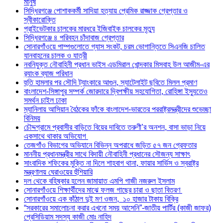
মানুষ
সিদ্ধিরগঞ্জে পোশাককর্মী সাদিয়া হত্যায় প্রেমিক রাজ্জাক গ্রেপ্তার ও
স্বীকারোক্তি
প্রাইভেটকার চালকের মারধরে ইজিবাইক চালকের মৃত্যু
সিদ্ধিরগঞ্জে ৪ পরিবহন চাঁদাবাজ গ্রেপ্তার
সোনারগাঁওয়ে পাম্পগুলোতে গ্যাস সংকট, চরম ভোগান্তিতে সিএনজি চালিত
যানবাহনের চালক ও যাত্রী
নবনিযুক্ত নৌবাহিনী প্রধান ভাইস এডমিরাল খোন্দকার মিসবাহ উল আজীম-এর
র‍্যাংক ব্যাজ পরিধান
হুতি হামলার পর সৌদি ট্যাংকারে আগুন, স্যাটেলাইট ছবিতে মিলল প্রমাণ
বাংলাদেশ-সিঙ্গাপুর সম্পর্ক জোরদারে দ্বিপক্ষীয় সহযোগিতা, রোহিঙ্গা ইস্যুতেও
সমর্থন চাইল ঢাকা
ম্যানিলায় আসিয়ান বৈঠকের ফাঁকে বাংলাদেশ-ভারতের পররাষ্ট্রমন্ত্রীদের শুভেচ্ছা
বিনিময়
চৌদ্দগ্রামে প্রবাসীর বাড়িতে বিয়ের দাবিতে তরুণী’র অনশন, বাসা ভাড়া নিয়ে
একসাথে থাকার অভিযোগ
তেজগাঁও বিভাগের অভিযানে বিভিন্ন অপরাধে জড়িত ৫৭ জন গ্রেফতার
মাননীয় প্রধানমন্ত্রীর সাথে বিদায়ী নৌবাহিনী প্রধানের সৌজন্য সাক্ষাৎ
সাংবাদিক শফিকের মুক্তি না দিলে শাহবাগ থানা, ফায়ার সার্ভিস ও স্বরাষ্ট্র
মন্ত্রণালয় ঘেরাওয়ের হুঁশিয়ারি
দল থেকে বহিষ্কার হলেন জামায়াত এমপি গাজী নজরুল ইসলাম
সোনারগাঁওয়ে শিক্ষার্থীদের মাঝে ফলজ গাছের চারা ও ছাতা বিতরণ ​
সোনারগাঁওয়ে এক কাঁঠাল দুই মণ ওজন, ১০ হাজার টাকায় বিক্রি
“সরকারের সমালোচনা করার এখনো সময় আসেনি”-জাতীয় পার্টির (কাজী জাফর)
প্রেসিডিয়াম সদস্য কাজী মোঃ নাহিদ