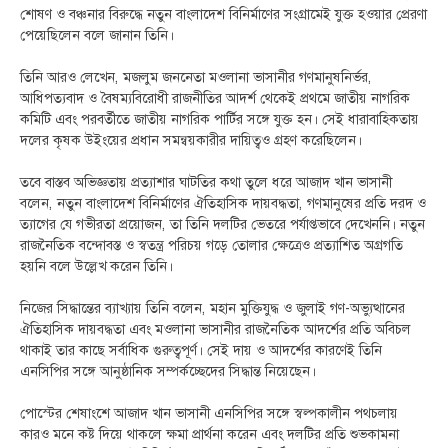
শোষণ ও বঞ্চনার বিরুদ্ধে নতুন বাংলাদেশ বিনির্মাণের সংগ্রামেই যুক্ত হওয়ার প্রেরণা
পেয়েছিলেন বলে জানান তিনি।
তিনি আরও লেখেন, মজলুম জননেতা মওলানা ভাসানীর গণমানুষনির্ভর,
আধিপত্যবাদ ও বৈষম্যবিরোধী রাজনীতির আদর্শ থেকেই প্রথমে জাতীয় নাগরিক
কমিটি এবং পরবর্তীতে জাতীয় নাগরিক পার্টির সঙ্গে যুক্ত হন। সেই ধারাবাহিকতায়
দলের কৃষক উইংয়ের প্রধান সমন্বয়কারীর দায়িত্বও গ্রহণ করেছিলেন।
তবে বাস্তব অভিজ্ঞতায় প্রত্যাশার ঘাটতির কথা তুলে ধরে আজাদ খান ভাসানী
বলেন, নতুন বাংলাদেশ বিনির্মাণের ঐতিহাসিক দায়বদ্ধতা, গণমানুষের প্রতি দরদ ও
ত্যাগের যে গভীরতা প্রয়োজন, তা তিনি দলটির ভেতরে পর্যাপ্তভাবে দেখেননি। নতুন
রাজনৈতিক বন্দোবস্ত ও স্বতন্ত্র পরিচয় গড়ে তোলার ক্ষেত্রেও প্রত্যাশিত অগ্রগতি
হয়নি বলে উল্লেখ করেন তিনি।
নিজের সিদ্ধান্তের ব্যাখ্যায় তিনি বলেন, মহান মুক্তিযুদ্ধ ও জুলাই গণ-অভ্যুত্থানের
ঐতিহাসিক দায়বদ্ধতা এবং মওলানা ভাসানীর রাজনৈতিক আদর্শের প্রতি অবিচল
থাকাই তার কাছে সর্বাধিক গুরুত্বপূর্ণ। সেই দায় ও আদর্শের কারণেই তিনি
এনসিপির সঙ্গে আনুষ্ঠানিক সম্পর্কচ্ছেদের সিদ্ধান্ত নিয়েছেন।
পোস্টের শেষাংশে আজাদ খান ভাসানী এনসিপির সঙ্গে স্বল্পকালীন পথচলায়
কারও মনে কষ্ট দিয়ে থাকলে ক্ষমা প্রার্থনা করেন এবং দলটির প্রতি শুভকামনা