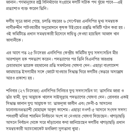
জানান। গণমানুষের রাষ্ট্র বিনির্মাণের সংগ্রামে দলটি সঠিক পথ খুঁজে পাবে—এই
প্রত্যাশাও ব্যক্ত করেন তিনি।
দলীয় সূত্রে জানা গেছে, চলতি বছরের ৬ সেপ্টেম্বর এনসিপির মুখ্য সমন্বয়ক
নাসীরুদ্দীন পাটওয়ারীর অনুমোদনে কৃষক উইংয়ের প্রস্তুতি কমিটি গঠন করা হয়।
ওই কমিটিতে প্রধান সমন্বয়কারী হিসেবে দায়িত্ব দেওয়া হয়েছিল আজাদ খান
ভাসানীকে।
এর আগে গত ২৫ ডিসেম্বর এনসিপির কেন্দ্রীয় কমিটির যুগ্ম সদস্যসচিব মীর
আরশাদুল হক পদত্যাগ করেন। পদত্যাগের পর তিনি বিএনপির ভারপ্রাপ্ত
চেয়ারম্যান তারেক রহমানের প্রতি সমর্থনের ঘোষণা দেন। এছাড়া বাংলাদেশ
জামায়াতে ইসলামীর সঙ্গে জোটে যাওয়ার সিদ্ধান্ত ঘিরে দলটির ভেতরে অসন্তোষ
আরও প্রকাশ্য হয়।
শনিবার (২৭ ডিসেম্বর) এনসিপির সিনিয়র যুগ্ম সদস্যসচিব ডা. তাসনিম জারা ও
তাঁর স্বামী, যুগ্ম আহ্বায়ক খালেদ সাইফুল্লাহ পদত্যাগের ঘোষণা দেন। রোববার একই
সিদ্ধান্ত জানান যুগ্ম আহ্বায়ক ডা. তাজনূভা জাবীন এবং ফেনী-৩ আসনের
মনোনয়নপ্রত্যাশী মোহাম্মদ আবুল কাশেম। এছাড়া নওগাঁ-৫ আসনে সংসদ সদস্য
পদপ্রার্থী মনিরা শারমিন নির্বাচনে অংশ না নেওয়ার ঘোষণা দিয়েছেন। খাগড়াছড়ি
আসনে নির্বাচন থেকে সরে দাঁড়ানোর কথা জানিয়েছেন দলটির খাগড়াছড়ি প্রধান
সমন্বয়কারী অ্যাডভোকেট মনজিলা সুলতানা ঝুমা।