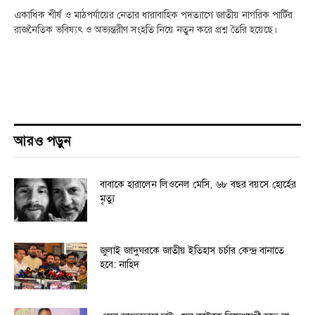
একাধিক শীর্ষ ও মাঠপর্যায়ের নেতার ধারাবাহিক পদত্যাগে জাতীয় নাগরিক পার্টির
রাজনৈতিক ভবিষ্যৎ ও অভ্যন্তরীণ সংহতি নিয়ে নতুন করে প্রশ্ন তৈরি হয়েছে।
আরও পড়ুন
বাবাকে হারালেন লিওনেল মেসি, ৬৮ বছর বয়সে হোর্হের
মৃত্যু
জুলাই জাদুঘরকে জাতীয় ইতিহাস চর্চার কেন্দ্র বানাতে
হবে: নাহিদ