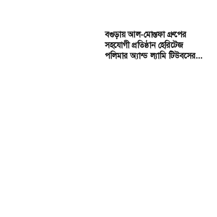
বগুড়ায় আল-মোস্তফা গ্রুপের
সহযোগী প্রতিষ্ঠান হেরিটেজ
পলিমার অ্যান্ড ল্যামি টিউবসের
ডিপো শুভ উদ্বোধন