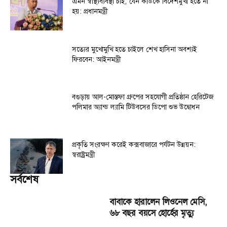
এমন স্বাস্থ্যব্যবস্থা চাই, যেন কাউকে বিদেশমুখী হতে না
হয়: প্রধানমন্ত্রী
সত্যের মুখোমুখি হতে চাইলে শেখ হাসিনা অবশ্যই
ফিরবেন: আইনমন্ত্রী
বগুড়ায় আল-মোস্তফা গ্রুপের সহযোগী প্রতিষ্ঠান হেরিটেজ
পলিমার অ্যান্ড ল্যামি টিউবসের ডিপো শুভ উদ্বোধন
প্রকৃতি সংরক্ষণ করেই কক্সবাজারে পর্যটন উন্নয়ন:
স্বরাষ্ট্রমন্ত্রী
সর্বশেষ
বাবাকে হারালেন লিওনেল মেসি,
৬৮ বছর বয়সে হোর্হের মৃত্যু