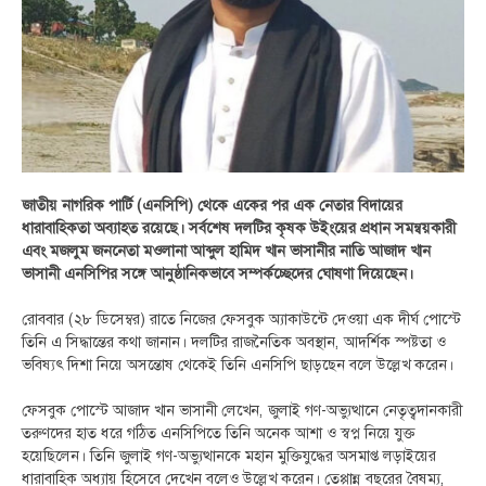
জাতীয় নাগরিক পার্টি (এনসিপি) থেকে একের পর এক নেতার বিদায়ের
ধারাবাহিকতা অব্যাহত রয়েছে। সর্বশেষ দলটির কৃষক উইংয়ের প্রধান সমন্বয়কারী
এবং মজলুম জননেতা মওলানা আব্দুল হামিদ খান ভাসানীর নাতি আজাদ খান
ভাসানী এনসিপির সঙ্গে আনুষ্ঠানিকভাবে সম্পর্কচ্ছেদের ঘোষণা দিয়েছেন।
রোববার (২৮ ডিসেম্বর) রাতে নিজের ফেসবুক অ্যাকাউন্টে দেওয়া এক দীর্ঘ পোস্টে
তিনি এ সিদ্ধান্তের কথা জানান। দলটির রাজনৈতিক অবস্থান, আদর্শিক স্পষ্টতা ও
ভবিষ্যৎ দিশা নিয়ে অসন্তোষ থেকেই তিনি এনসিপি ছাড়ছেন বলে উল্লেখ করেন।
ফেসবুক পোস্টে আজাদ খান ভাসানী লেখেন, জুলাই গণ-অভ্যুত্থানে নেতৃত্বদানকারী
তরুণদের হাত ধরে গঠিত এনসিপিতে তিনি অনেক আশা ও স্বপ্ন নিয়ে যুক্ত
হয়েছিলেন। তিনি জুলাই গণ-অভ্যুত্থানকে মহান মুক্তিযুদ্ধের অসমাপ্ত লড়াইয়ের
ধারাবাহিক অধ্যায় হিসেবে দেখেন বলেও উল্লেখ করেন। তেপ্পান্ন বছরের বৈষম্য,