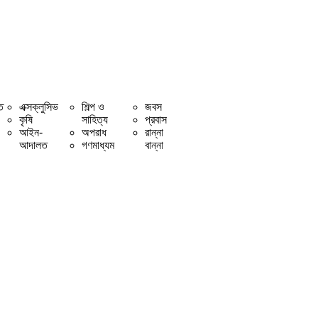
ি
এক্সক্লুসিভ
শিল্প ও
জবস
কৃষি
সাহিত্য
প্রবাস
আইন-
অপরাধ
রান্না
আদালত
গণমাধ্যম
বান্না