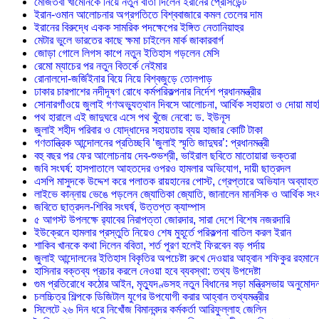
মোজতবা খামেনিকে নিয়ে নতুন বার্তা দিলেন ইরানের প্রেসিডেন্ট
ইরান-ওমান আলোচনার অগ্রগতিতে বিশ্ববাজারে কমল তেলের দাম
ইরানের বিরুদ্ধে একক সামরিক পদক্ষেপের ইঙ্গিত নেতানিয়াহুর
মেটার ভুলে ভারতের কাছে ক্ষমা চাইলেন মার্ক জাকারবার্গ
জোড়া গোলে লিগস কাপে নতুন ইতিহাস গড়লেন মেসি
রেমো ম্যাচের পর নতুন বিতর্কে নেইমার
রোনালদো-জর্জিইনার বিয়ে নিয়ে বিশ্বজুড়ে তোলপাড়
ঢাকার চারপাশের নদীদূষণ রোধে কর্মপরিকল্পনার নির্দেশ প্রধানমন্ত্রীর
সোনারগাঁওয়ে জুলাই গণঅভ্যুত্থান দিবসে আলোচনা, আর্থিক সহায়তা ও দোয়া মা
পথ হারালে এই জাদুঘরে এসে পথ খুঁজে নেবো: ড. ইউনূস
জুলাই শহীদ পরিবার ও যোদ্ধাদের সহায়তায় ব্যয় হাজার কোটি টাকা
গণতান্ত্রিক আন্দোলনের প্রতিচ্ছবি ‘জুলাই স্মৃতি জাদুঘর’: প্রধানমন্ত্রী
বহু বছর পর ফের আলোচনায় দেব-শুভশ্রী, ভাইরাল ছবিতে মাতোয়ারা ভক্তরা
জবি সংঘর্ষ: হাসপাতালে আহতদের ওপরও হামলার অভিযোগ, দায়ী ছাত্রদল
এসপি মাসুদকে উদ্দেশ করে পলাতক রায়হানের পোস্ট, গ্রেপ্তারে অভিযান অব্যাহত
লাইভে কান্নায় ভেঙে পড়লেন জ্যোতিকা জ্যোতি, জানালেন মানসিক ও আর্থিক সং
জবিতে ছাত্রদল-শিবির সংঘর্ষ, উত্তপ্ত ক্যাম্পাস
৫ আগস্ট উপলক্ষে র‌্যাবের নিরাপত্তা জোরদার, সারা দেশে বিশেষ নজরদারি
ইউক্রেনে হামলার প্রস্তুতি নিয়েও শেষ মুহূর্তে পরিকল্পনা বাতিল করল ইরান
শাকিব খানকে কথা দিলেন ববিতা, শর্ত পূরণ হলেই ফিরবেন বড় পর্দায়
জুলাই আন্দোলনের ইতিহাস বিকৃতির অপচেষ্টা রুখে দেওয়ার আহ্বান শফিকুর রহমানে
হাসিনার বক্তব্য প্রচার করলে নেওয়া হবে ব্যবস্থা: তথ্য উপদেষ্টা
গুম প্রতিরোধে কঠোর আইন, মৃত্যুদণ্ডসহ নতুন বিধানের সড়া মন্ত্রিসভায় অনুমোদ
চলচ্চিত্র শিল্পকে ডিজিটাল যুগের উপযোগী করার আহ্বান তথ্যমন্ত্রীর
সিলেটে ২৬ দিন ধরে নিখোঁজ বিমানবন্দর কর্মকর্তা আরিফুল্লাহ জেলিন