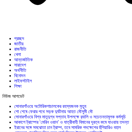
প্রচ্ছদ
জাতীয়
রাজনীতি
খেলা
আন্তর্জাতিক
সারাদেশ
অর্থনীতি
বিনোদন
লাইফস্টাইল
শিক্ষা
নিউজ আপডেট
সোনারগাঁওয়ে অটোরিকশাচালকের রহস্যজনক মৃত্যু
শো শেষে ফেরার পথে সড়ক দুর্ঘটনায় আহত মৌসুমী মৌ
সোনারগাঁওয়ে বিশ্ব মাতৃদুগ্ধ সপ্তাহ উপলক্ষে র‍্যালি ও সচেতনতামূলক কর্মসূচি
আকাশে ট্রাম্পের ‘মেরিন ওয়ান’ ও যাত্রীবাহী বিমানের দূরত্ব কমে যাওয়ায় তদন্ত
ইরানের সঙ্গে সমঝোতা চান ট্রাম্প, তবে সামরিক পদক্ষেপের হুঁশিয়ারিও বহাল