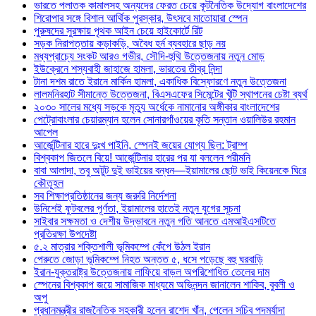
ভারতে পলাতক কামালসহ অন্যদের ফেরত চেয়ে কূটনৈতিক উদ্যোগ বাংলাদেশের
শিরোপার সঙ্গে বিশাল আর্থিক পুরস্কার, উৎসবে মাতোয়ারা স্পেন
পুরুষদের সুরক্ষায় পৃথক আইন চেয়ে হাইকোর্টে রিট
সড়ক নিরাপত্তায় কড়াকড়ি, অবৈধ হর্ন ব্যবহারে ছাড় নয়
মধ্যপ্রাচ্যে সংকট আরও গভীর, সৌদি-হুথি উত্তেজনায় নতুন মোড়
ইউক্রেনে শস্যবাহী জাহাজে হামলা, ভারতের তীব্র নিন্দা
টানা দশম রাতে ইরানে মার্কিন হামলা, একাধিক বিস্ফোরণে নতুন উত্তেজনা
লালমনিরহাট সীমান্তে উত্তেজনা, বিএসএফের সিমেন্টের খুঁটি স্থাপনের চেষ্টা ব্যর্থ
২০৩০ সালের মধ্যে সড়কে মৃত্যু অর্ধেকে নামানোর অঙ্গীকার বাংলাদেশের
পেট্রোবাংলার চেয়ারম্যান হলেন সোনারগাঁওয়ের কৃতি সন্তান ওয়ালিউর রহমান
আপেল
আর্জেন্টিনার হারে দুঃখ পাইনি, স্পেনই জয়ের যোগ্য ছিল: ট্রাম্প
বিশ্বকাপ জিতলে বিয়ে! আর্জেন্টিনার হারের পর যা বললেন পরীমনি
বাবা আলাদা, তবু অটুট দুই ভাইয়ের বন্ধন—ইয়ামালের ছোট ভাই কিয়েনকে ঘিরে
কৌতূহল
সব শিক্ষাপ্রতিষ্ঠানের জন্য জরুরি নির্দেশনা
উনিশেই ফুটবলের পূর্ণতা, ইয়ামালের হাতেই নতুন যুগের সূচনা
সাইবার সক্ষমতা ও দেশীয় উদ্ভাবনে নতুন গতি আনতে এমআইএসটিতে
প্রতিরক্ষা উপদেষ্টা
৫.২ মাত্রার শক্তিশালী ভূমিকম্পে কেঁপে উঠল ইরান
পেরুতে জোড়া ভূমিকম্পে নিহত অন্তত ৫, ধসে পড়েছে বহু ঘরবাড়ি
ইরান-যুক্তরাষ্ট্র উত্তেজনায় লাফিয়ে বাড়ল অপরিশোধিত তেলের দাম
স্পেনের বিশ্বকাপ জয়ে সামাজিক মাধ্যমে অভিনন্দন জানালেন শাকিব, বুবলী ও
অপু
প্রধানমন্ত্রীর রাজনৈতিক সহকারী হলেন রাশেদ খাঁন, পেলেন সচিব পদমর্যাদা