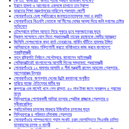
কে এই ‘কাকরোচ’ জনতা পার্টির প্রধান অভিজিৎ দীপকে?
ইরানে হামলা ও আলোচনা একসঙ্গে চালাতে চান ট্রাম্প
ভারতের শিক্ষা মন্ত্রণালয়ের দায়িত্বে প্রলহাদ জোশী
সোনারগাঁওয়ে ডেঙ্গু প্রতিরোধে জনসচেতনতামূলক সভা ও র‍্যালি
সোনারগাঁওয়ে বিএনপি নেতাকে আ’লীগের দোষর আখ্যা দিয়ে জমি দখলের চেষ্টার
অভিযোগ
চৌদ্দগ্রামে ফুটবল আনতে গিয়ে পুকুরে ডুবে স্কুলছাত্রের মৃত্যু
ব্রিকস সম্মেলনে যোগ দিতে প্রধানমন্ত্রী তারেক রহমানকে মোদীর আমন্ত্রণ
জিসিসি দেশগুলোকে কড়া বার্তা তেহরানের, মার্কিন ঘাঁটিতে হামলার ইঙ্গিত
আসিয়ানকে আরও শক্তিশালী করতে ঘনিষ্ঠভাবে কাজ করবে বাংলাদেশ:
পররাষ্ট্রমন্ত্রী
নতুন রাষ্ট্রপতি নির্বাচন সেপ্টেম্বরে, জানালেন আইনমন্ত্রী
সেমিকন্ডাক্টরেই বাংলাদেশের আগামী দিনের সম্ভাবনা: প্রধানমন্ত্রী
সোনারগাঁওয়ে ১২ মামলার আসামি ও শীর্ষ সন্ত্রাসী রাসেল আহমেদ গ্রেপ্তার ,
আগ্নেয়াস্ত্র উদ্ধার
সোনারগাঁওয়ে জগন্নাথ দেবের উল্টো রথযাত্রা অনুষ্ঠিত
হারিয়ে যাচ্ছে ঐতিহ্যের মাটির ঘর
রুপগঞ্জে এক মাসেই ধসে গেল রাস্তা, ৫০ লাখ টাকা জলে অবরুদ্ধ ৫ গ্রামের
মানুষ
সিদ্ধিরগঞ্জে পোশাককর্মী সাদিয়া হত্যায় প্রেমিক রাজ্জাক গ্রেপ্তার ও
স্বীকারোক্তি
প্রাইভেটকার চালকের মারধরে ইজিবাইক চালকের মৃত্যু
সিদ্ধিরগঞ্জে ৪ পরিবহন চাঁদাবাজ গ্রেপ্তার
সোনারগাঁওয়ে পাম্পগুলোতে গ্যাস সংকট, চরম ভোগান্তিতে সিএনজি চালিত
যানবাহনের চালক ও যাত্রী