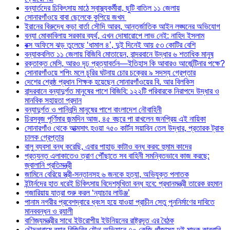
বন্যার্তদের চিকিৎসায় মাঠে স্বাস্থ্যকর্মীরা, ছুটি বাতিল ১১ জেলায়
সোনারগাঁওয়ে বাবা ছেলেকে কুপিয়ে জখম
ইরানের বিরুদ্ধে কড়া বার্তা সৌদি আরব, আন্তর্জাতিক আইন লঙ্ঘনের অভিযোগ
বন্যা মোকাবিলায় সরকার ব্যর্থ, এখন দোষারোপে লাভ নেই: নাহিদ ইসলাম
বক্স অফিসে ঝড় তুলেছে ‘ধামাল ৪’, দুই দিনেই আয় ৫৩ কোটির বেশি
বন্যাকবলিত ১১ জেলায় বিজিবি মোতায়েন, বান্দরবানে উদ্ধার ৬ শতাধিক মানুষ
রক্তাক্ত মেসি, আরও দৃঢ় প্রত্যাবর্তন—ইতিহাস কি আবারও আর্জেন্টিনার পক্ষে?
সোনারগাঁওয়ে শপিং মলে চুরির ঘটনায় চোর চক্রের ৯ সদস্য গ্রেপ্তার
দেশের শ্রেষ্ঠ প্রধান শিক্ষক হয়েছেন সোনারগাঁওয়ের বি. আর বিলকিস
বান্দরবানে বন্যাদুর্গত মানুষের পাশে বিজিবি: ১২২টি পরিবারকে নিরাপদে উদ্ধার ও
মানবিক সহায়তা প্রদান
বন্যাদুর্গত ও পানিবন্দি মানুষের পাশে বাংলাদেশ নৌবাহিনী
চিরসবুজ পূর্ণিমার জন্মদিন আজ, ৪৫ বছরে পা রাখলেন জনপ্রিয় এই নায়িকা
সোনারগাঁও থেকে আত্মসাৎ হওয়া ৭৫০ কার্টন সয়াবিন তেল উদ্ধার, প্রতারক ট্রাক
চালক গ্রেপ্তার
বালু ব্যবসা বন্ধ করেছি, এবার পাহাড় কাটাও বন্ধ করব: হুমাম কাদের
প্রত্যন্ত এলাকাতেও ত্রাণ পৌঁছাতে সব বাহিনী সমন্বিতভাবে কাজ করছে:
জ্বালানি প্রতিমন্ত্রী
জামিনে বেরিয়ে স্ত্রী-সন্তানসহ ৬ জনকে হত্যা, অভিযুক্ত পলাতক
ইন্টার্নদের হাত ধরেই চিকিৎসায় বিদেশমুখিতা বন্ধ হবে: প্রধানমন্ত্রী তারেক রহমান
গজারিয়ায় যাত্রা শুরু করল ‘ন্যাচার লাউঞ্জ’
পানাম নগরীর প্রবেশদ্বারে ধ্বংস হয়ে যাওয়া প্রাচীন সেতু পুননির্মাণের দাবিতে
মানববন্ধন ও র‌্যালী
বাণিজ্যমন্ত্রীর সাথে ইউরোপীয় ইউনিয়নের রাষ্ট্রদূত এর বৈঠক
চৌদ্দগ্রামে র‌্যাব-বিজিবির যৌথ অভিযানে ৭০ কেজি গাঁজাসহ দুই মাদক কারবারি