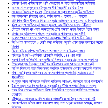
সোনারগাঁওয়ে খাসির মাংসে পানি মেশানোর অপরাধে ব্যবসায়ীকে জরিমানা
যশোর থেকে গ্রেপ্তার চট্টগ্রামের শীর্ষ ‘সন্ত্রাসী’ ডেভিড ইমন
সোহমের বিরুদ্ধে প্রতারণা, বিশ্বাসভঙ্গ ও প্রাণনাশের হুমকির অভিযোগ
বন্ধ কারখানায় ফিরেছে প্রাণ, কর্মসংস্থান ৩ হাজার ৫০০ মানুষের
ঢাবি শিক্ষার্থীকে উদ্ধারে গিয়ে হেনস্তার অভিযোগ ডাকসু নেতা এ বি জুবায়েরের
হঠাৎ অসুস্থ অভিনেত্রী মেঘলা মুক্তা, আইসিইউতে চলছে চিকিৎসা
যৌতুক মামলার পর এবার আত্মহত্যার চেষ্টা মামলায় নতুন বিপাকে প্রিন্স মামুন
ঢাকায় বড় ভূমিকম্পের শঙ্কা, প্রস্তুতি ও পরিকল্পনায় বড় ঘাটতি
ভারতে পালানোর পথে গ্রেপ্তার চট্টগ্রামের শীর্ষ সন্ত্রাসী ডেভিড ইমন
জিপিএইচ ইস্পাতকে ৫ কোটি টাকা জরিমানা, জুলাই যোদ্ধাদের কল্যাণে ব্যয়ের
নির্দেশ
বিধবা নারীকে ধর্ষণের অভিযোগে জামায়াত নেতার বিরুদ্ধে মামলা
হবিগঞ্জে বিএনপি-এনসিপির পাল্টাপাল্টি কর্মসূচি, ১৪৪ ধারা জারি
সরকারি নথি জালিয়াতি: রাঙ্গাবালীর এসি ল্যান্ড প্রত্যাহার, তদন্তে প্রশাসন
শিক্ষাব্যবস্থার উন্নয়নে সমন্বিত পরিকল্পনার কথা জানালেন প্রধানমন্ত্রী
আপিল বিভাগের নতুন সিদ্ধান্তে স্থগিত হাইকোর্টের শ্যোন অ্যারেস্ট আদেশ
দক্ষিণ আফ্রিকায় অগ্নিকাণ্ডে বাংলাদেশিদের প্রাণহানি, সহায়তায় মাঠে
হাইকমিশন
সংযুক্ত আরব আমিরাতে কর্মভিসা বাতিলের আতঙ্ক, উদ্বেগে লাখো বাংলাদেশি
ইরাকে নতুন সামরিক অভিযান, যুক্তরাষ্ট্র-সৌদির হামলায় নিহত ৮ যোদ্ধা
প্রায় তিন দশকের অভিজ্ঞতা নিয়ে সিআইডির নেতৃত্বে ব্যারিস্টার মোশাররফ
হোছাইন
চট্টগ্রাম-২ আসনের এমপি সরোয়ার আলমগীরের দায়িত্ব পালনে বাধা নেই
সোনারগাঁওয়ে অবৈধ গ্যাস সংযোগে গড়ে ওঠা ৩ চুনা কারখানা উচ্ছেদ, সংযোগ
বিচ্ছিন্ন