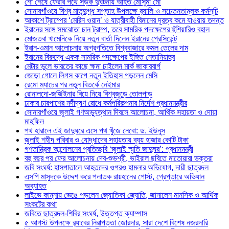
শো শেষে ফেরার পথে সড়ক দুর্ঘটনায় আহত মৌসুমী মৌ
সোনারগাঁওয়ে বিশ্ব মাতৃদুগ্ধ সপ্তাহ উপলক্ষে র‍্যালি ও সচেতনতামূলক কর্মসূচি
আকাশে ট্রাম্পের ‘মেরিন ওয়ান’ ও যাত্রীবাহী বিমানের দূরত্ব কমে যাওয়ায় তদন্ত
ইরানের সঙ্গে সমঝোতা চান ট্রাম্প, তবে সামরিক পদক্ষেপের হুঁশিয়ারিও বহাল
মোজতবা খামেনিকে নিয়ে নতুন বার্তা দিলেন ইরানের প্রেসিডেন্ট
ইরান-ওমান আলোচনার অগ্রগতিতে বিশ্ববাজারে কমল তেলের দাম
ইরানের বিরুদ্ধে একক সামরিক পদক্ষেপের ইঙ্গিত নেতানিয়াহুর
মেটার ভুলে ভারতের কাছে ক্ষমা চাইলেন মার্ক জাকারবার্গ
জোড়া গোলে লিগস কাপে নতুন ইতিহাস গড়লেন মেসি
রেমো ম্যাচের পর নতুন বিতর্কে নেইমার
রোনালদো-জর্জিইনার বিয়ে নিয়ে বিশ্বজুড়ে তোলপাড়
ঢাকার চারপাশের নদীদূষণ রোধে কর্মপরিকল্পনার নির্দেশ প্রধানমন্ত্রীর
সোনারগাঁওয়ে জুলাই গণঅভ্যুত্থান দিবসে আলোচনা, আর্থিক সহায়তা ও দোয়া
মাহফিল
পথ হারালে এই জাদুঘরে এসে পথ খুঁজে নেবো: ড. ইউনূস
জুলাই শহীদ পরিবার ও যোদ্ধাদের সহায়তায় ব্যয় হাজার কোটি টাকা
গণতান্ত্রিক আন্দোলনের প্রতিচ্ছবি ‘জুলাই স্মৃতি জাদুঘর’: প্রধানমন্ত্রী
বহু বছর পর ফের আলোচনায় দেব-শুভশ্রী, ভাইরাল ছবিতে মাতোয়ারা ভক্তরা
জবি সংঘর্ষ: হাসপাতালে আহতদের ওপরও হামলার অভিযোগ, দায়ী ছাত্রদল
এসপি মাসুদকে উদ্দেশ করে পলাতক রায়হানের পোস্ট, গ্রেপ্তারে অভিযান
অব্যাহত
লাইভে কান্নায় ভেঙে পড়লেন জ্যোতিকা জ্যোতি, জানালেন মানসিক ও আর্থিক
সংকটের কথা
জবিতে ছাত্রদল-শিবির সংঘর্ষ, উত্তপ্ত ক্যাম্পাস
৫ আগস্ট উপলক্ষে র‌্যাবের নিরাপত্তা জোরদার, সারা দেশে বিশেষ নজরদারি