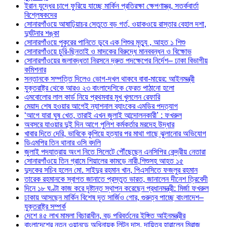
ইরান যুদ্ধের চাপে ফুরিয়ে যাচ্ছে মার্কিন প্রতিরক্ষা ক্ষেপণাস্ত্র, সতর্কবার্তা
বিশ্লেষকদের
সোনারগাঁওয়ে আষাঢ়িয়াচর সেতুতে বড় গর্ত, ওয়াকওয়ে রাস্তার বেহাল দশা,
দুর্ঘটনার শঙ্কা
সোনারগাঁওয়ে পুকুরের পানিতে ডুবে এক শিশুর মৃত্যু , আহত ১ শিশু
সোনারগাঁওয়ে চুরি-ছিনতাই ও মাদকের বিরুদ্ধে মানববন্ধন ও বিক্ষোভ
সোনারগাঁওয়ের জলাবদ্ধতা নিরসনে দ্রুত পদক্ষেপের নির্দেশ– ঢাকা বিভাগীয়
কমিশনার
সন্তানকে সম্পত্তি দিলেও ভোগ-দখল থাকবে বাবা-মায়ের: আইনমন্ত্রী
যুক্তরাষ্ট্র থেকে আরও ২৩ বাংলাদেশিকে ফেরত পাঠানো হলো
এমবোলোর লাল কার্ড নিয়ে প্রথমবার মুখ খুললেন রেফারি
মেয়াদ শেষ হওয়ার আগেই ন্যাশনাল ব্যাংকের এমডির পদত্যাগ
‘আগে যারা ঘুষ খেত, তারাই এখন জুলাই আন্দোলনকারী’ : ফখরুল
অবসরে যাওয়ার দুই দিন আগে পুলিশ কর্মকর্তার মরদেহ উদ্ধার
খাবার দিতে দেরি, ভাবিকে কুপিয়ে হত্যার পর মাথা গাছে ঝুলানোর অভিযোগ
ডিএমপির তিন থানার ওসি বদলি
জুলাই পদযাত্রায় অংশ নিতে সিলেটে পৌঁছেছেন এনসিপির কেন্দ্রীয় নেতারা
সোনারগাঁওয়ে তিন গ্রামে শিয়ালের কামড়ে নারী,শিশুসহ আহত ১৫
দুদকের সচিব হলেন মো. সাইদুর রহমান খান, পিএসসিতে ফজলুর রহমান
তারেক রহমানকে স্বাগত জানাতে প্রস্তুত ভারত, জানালেন দীনেশ ত্রিবেদী
দিনে ১৮ ঘণ্টা কাজ করে দৃষ্টান্ত স্থাপন করেছেন প্রধানমন্ত্রী: মির্জা ফখরুল
ঢাকায় আসছেন মার্কিন বিশেষ দূত সার্জিও গোর, গুরুত্ব পাচ্ছে বাংলাদেশ–
যুক্তরাষ্ট্র সম্পর্ক
দেশে ৪৫ লাখ মামলা বিচারাধীন, বড় পরিবর্তনের ইঙ্গিত আইনমন্ত্রীর
বাংলাদেশের নতুন ওয়ানডে অধিনায়ক লিটন দাস, দায়িত্ব হারালেন মিরাজ