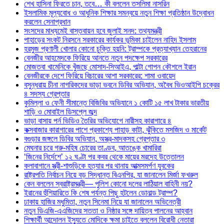
শেখ হাসিনা ফিরতে চান, তবে… কী বললেন তসলিমা নাসরিন
ইসলামিক মূল্যবোধ ও আধুনিক শিক্ষার সমন্বয়ে নতুন শিক্ষা প্রতিষ্ঠান উদ্বোধন
করলেন সেনাপ্রধান
সংসদের মাধ্যমেই বাস্তবায়ন হবে জুলাই সনদ: তথ্যমন্ত্রী
পাহাড়ের সংকট নিরসনে সরকারের কার্যকর ভূমিকা চাইলেন নাহিদ ইসলাম
হরমুজ প্রণালী খোলার কোনো চুক্তি হয়নি: ট্রাম্পকে প্রত্যাখ্যান তেহরানের
বেনজীর আহমেদকে ফিরিয়ে আনতে নতুন পদক্ষেপ সরকারের
মোজতবা খামেনিকে খুঁজছে মোসাদ-সিআইএ, পাল্টা গোপন কৌশলে ইরান
বেনজীরকে দেশে ফিরিয়ে বিচারের আশা সরকারের: শামা ওবায়েদ
বসুন্ধরায় চীনা নাগরিকদের ভাড়া ভবনে ডিবির অভিযান, অবৈধ ভিওআইপি চক্রের
৪ সদস্য গ্রেপ্তার
কুমিল্লা ও ফেনী সীমান্তে বিজিবির অভিযানে ১ কোটি ১৫ লাখ টাকার ভারতীয়
শাড়ি ও মোবাইল ডিসপ্লে জব্দ
ভাড়া বাসায় পর্ন ভিডিও তৈরির অভিযোগে নারীসহ কারাগারে ৪
কক্সবাজার কারাগারের পাশে প্রকাশ্যে পাহাড় কাটা, ঝুঁকিতে মসজিদ ও মার্কেট
বগুড়ার জঙ্গলে ডিবির অভিযান, অস্ত্র-মাদকসহ গ্রেপ্তার ৩
মেঘনার চরে গরু-মহিষ চোরের তাণ্ডব, আতঙ্কে খামারিরা
‘জিনের নির্দেশে’ ১২ ঘণ্টা পর কবর থেকে মায়ের মরদেহ উত্তোলন
কলাবাগানে স্ত্রী-শাশুড়িকে হত্যার পর থানায় আত্মসমর্পণ যুবকের
রাষ্ট্রপতি নির্বাচন নিয়ে বড় সিদ্ধান্ত বিএনপির, যা জানালেন মির্জা ফখরুল
কেন বললেন স্বরাষ্ট্রমন্ত্রী— পুলিশ কোনো দলের লাঠিয়াল বাহিনী নয়?
ইরানের হুঁশিয়ারিতে কি শেষ পর্যন্ত পিছু হটলেন ডোনাল্ড ট্রাম্প?
ঢাকায় হাজির মধুমিতা, নতুন সিনেমা নিয়ে যা জানালেন অভিনেত্রী
নতুন ডিএজি-এএজিদের সততা ও নিষ্ঠার সঙ্গে দায়িত্ব পালনের আহ্বান
শিক্ষার্থী আন্দোলন ইস্যুতে মোদিকে ক্ষমা চাইতে বললেন বিরোধী নেতারা