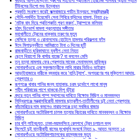
বগুড়ায় আল-মোস্তফা গ্রুপের সহযোগী প্রতিষ্ঠান হেরিটেজ পলিমার অ্যান্ড ল্যামি
টিউবসের ডিপো শুভ উদ্বোধন
প্রকৃতি সংরক্ষণ করেই কক্সবাজারে পর্যটন উন্নয়ন: স্বরাষ্ট্রমন্ত্রী
সৌদি-সমর্থিত ইয়েমেনি সেনা শিবিরে হুথিদের হামলা, নিহত ৫৮
‘নাটক বাদ দিয়ে প্রতিশ্রুতি পূরণ করুন’, ট্রাম্পকে কলিবফ
হঠাৎ ডিভোর্স মামলা প্রত্যাহার সঙ্গীতার
মহাখালীতে ট্রেনের ধাক্কায় তরুণের মৃত্যু
মেসিকে হত্যা ও রোনালদোর হোটেলে হামলার পরিকল্পনা ফাঁস
ঈদে মিলাদুন্নবীতে আমিরাতে টানা ৩ দিনের ছুটি
রাজবাড়ীতে ছুরিকাঘাতে যুবলীগ নেতা নিহত
ছেলে থিয়াগো কি বার্সায় যাচ্ছে? যা বললেন মেসি
তনু হত্যা মামলায় ফের গ্রেপ্তার সাবেক সেনাসদস্য হাফিজুর
সোনারগাঁওয়ে এক স্কুলছাত্রীকে লাথি মারার ভিডিও ভাইরাল
আড়াইহাজারে নারীকে ব্যবহার করে ‘হানি ট্র্যাপ’, অপহরণের পর মুক্তিপণ আদায়,
গ্রেপ্তার ৩
রূপগঞ্জে খাবার পানির জন্য হাহাকার, চরম দুর্ভোগে লাখো মানুষ
শহীদ পরিবারের পাশে থাকবো-দিপু ভূঁইয়া
বন্দরে নতুন পানির পাম্প স্থাপনের দাবিতে বিক্ষোভ মিছিল ও মানববন্ধন
সিদ্ধিরগঞ্জে সন্ত্রাসবিরোধী মামলায় ছাত্রলীগ-তাতীলীগের দুই নেতা গ্রেপ্তার ‎
কাঁচামরিচের দাম কমলেও নারায়ণগঞ্জে চড়া সবজির বাজার
সোনারগাঁওয়ে অটোরিকশা চালক হত্যার বিচারের দাবিতে মানববন্ধন ও বিক্ষোভ
মিছিল
চার বগি লাইনচ্যুত, ঢাকা-ময়মনসিংহ রেলপথে ট্রেন চলাচল বন্ধ
সিলেটে দুই যাত্রীবাহী বাসের মুখোমুখি সংঘর্ষে নিহত ৯, আহত অন্তত ১৫
সোনারগাঁওয়ে অটোরিকশাচালকের রহস্যজনক মৃত্যু