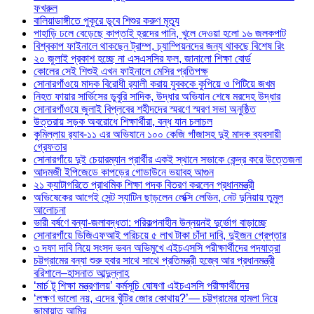
ফখরুল
বালিয়াডাঙ্গীতে পুকূরে ডুবে শিশুর করুণ মৃত্যু
পাহাড়ি ঢলে বেড়েছে কাপ্তাই হ্রদের পানি, খুলে দেওয়া হলো ১৬ জলকপাট
বিশ্বকাপ ফাইনালে থাকছেন ট্রাম্প, চ্যাম্পিয়নদের জন্য থাকছে বিশেষ রিং
২০ জুলাই প্রকাশ হচ্ছে না এসএসসির ফল, জানালো শিক্ষা বোর্ড
কোলের সেই শিশুই এখন ফাইনালে মেসির প্রতিপক্ষ
সোনারগাঁওয়ে মাদক বিরোধী র‌্যালী করায় যুবককে কুপিয়ে ও পিটিয়ে জখম
নিহত ফায়ার সার্ভিসের ডুবুরি সাদিক, উদ্ধার অভিযান শেষে মরদেহ উদ্ধার
সোনারগাঁওয়ে জুলাই বিপ্লবের শহীদদের স্মরণে স্মরণ সভা অনুষ্ঠিত
উত্তরায় সড়ক অবরোধে শিক্ষার্থীরা, বন্ধ যান চলাচল
কুমিল্লায় র‍্যাব-১১ এর অভিযানে ১০০ কেজি গাঁজাসহ দুই মাদক ব্যবসায়ী
গ্রেফতার
সোনারগাঁয়ে দুই চেয়ারম্যান প্রার্থীর একই স্থানে সভাকে কেন্দ্র করে উত্তেজনা
আদমজী ইপিজেডে কাপড়ের গোডাউনে ভয়াবহ আগুন
২১ ক্যাটাগরিতে প্রাথমিক শিক্ষা পদক বিতরণ করলেন প্রধানমন্ত্রী
অভিষেকের আগেই সেন্ট স্যাটিন ছাড়লেন লেক্সি লেভিন, নেট দুনিয়ায় তুমুল
আলোচনা
ভারী বর্ষণে বন্যা-জলাবদ্ধতা: পরিকল্পনাহীন উন্নয়নই দুর্ভোগ বাড়াচ্ছে
সোনারগাঁয়ে ডিজিএফআই পরিচয়ে ৫ লাখ টাকা চাঁদা দাবি, দুইজন গ্রেপ্তার
৩ দফা দাবি নিয়ে সংসদ ভবন অভিমুখে এইচএসসি পরীক্ষার্থীদের পদযাত্রা
চট্টগ্রামের বন্যা শুরু হবার সাথে সাথে প্রতিমন্ত্রী হজ্বে আর প্রধানমন্ত্রী
বরিশালে–হাসনাত আব্দুল্লাহ
‘মার্চ টু শিক্ষা মন্ত্রণালয়’ কর্মসূচি ঘোষণা এইচএসসি পরীক্ষার্থীদের
‘লক্ষণ ভালো নয়, এদের খুঁটির জোর কোথায়?’— চট্টগ্রামের হামলা নিয়ে
জামায়াত আমির