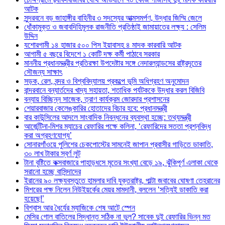
আটক
সুন্দরবনে বড় জাহাঙ্গীর বাহিনীর ৩ সদস্যের আত্মসমর্পণ, উদ্ধার জিম্মি জেলে
ধোঁকামুক্ত ও জবাবদিহিমূলক রাজনীতি প্রতিষ্ঠাই জামায়াতের লক্ষ্য : সেলিম
উদ্দিন
যশোরগামী ১৪ হাজার ৫০০ পিস ইয়াবাসহ ৪ মাদক কারবারি আটক
আগামী ৫ বছরে বিদেশে ১ কোটি দক্ষ কর্মী পাঠাবে সরকার
মাননীয় প্রধানমন্ত্রীর প্রতিরক্ষা উপদেষ্টার সঙ্গে নেদারল্যান্ডসের রাষ্ট্রদূতের
সৌজন্য সাক্ষাৎ
সড়ক, রেল, বন্দর ও বিশ্ববিদ্যালয় প্রকল্পে ভূমি অধিগ্রহণ অনুমোদন
বান্দরবানে বন্যার্তদের খাদ্য সহায়তা, শতাধিক পর্যটককে উদ্ধার করল বিজিবি
বন্যায় বিচ্ছিন্ন সাজেক, ত্রাণ কার্যক্রম জোরদার প্রশাসনের
শেয়ারবাজার কেলেঙ্কারির হোতাদের বিচার হবে: প্রধানমন্ত্রী
বার কাউন্সিলের আদলে সাংবাদিক নিবন্ধনের ব্যবস্থা হচ্ছে: তথ্যমন্ত্রী
আর্জেন্টিনা-মিশর ম্যাচের রেফারির পক্ষে কলিনা, ‘রেফারিদের সততা প্রশ্নবিদ্ধ
করা অগ্রহণযোগ্য’
সোনারগাঁওয়ে পুলিশের চেকপোস্টের সামনেই জাপান প্রবাসীর গাড়িতে ডাকাতি,
৩০ লাখ টাকার স্বর্ণ লুট
টানা বৃষ্টিতে কক্সবাজারে পাহাড়ধসে মৃতের সংখ্যা বেড়ে ১৯, ঝুঁকিপূর্ণ এলাকা থেকে
সরানো হচ্ছে বাসিন্দাদের
ইরানের ৯০ লক্ষ্যবস্তুতে হামলার দাবি যুক্তরাষ্ট্র, পাল্টা জবাবের ঘোষণা তেহরানের
মিশরের পক্ষ নিলেন নিউইয়র্কের মেয়র মামদানী, বললেন ‘সত্যিই ডাকাতি করা
হয়েছে!’
বিশ্বাস আর ধৈর্যের ম্যাজিকে শেষ আটে স্পেন
মেসির গোল বাতিলের সিদ্ধান্ত সঠিক না ভুল? সাবেক দুই রেফারির ভিন্ন মত