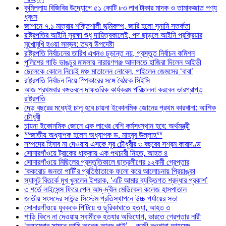
কুমিল্লায় বিজিবির উদ্যোগে ৫১ কোটি ৮৩ লাখ টাকার মাদক ও তামাকজাত পণ্য
ধ্বংস
জাপানে ৭.১ মাত্রার শক্তিশালী ভূমিকম্প, জারি হলো সুনামি সতর্কতা
রাষ্ট্রপতির আইনি সুরক্ষা শুধু দায়িত্বকালেই, পদ ছাড়লে আইনি প্রক্রিয়ার
মুখোমুখি হওয়া সম্ভব: তথ্য উপদেষ্টা
রাষ্ট্রপতি নির্বাচনের তারিখ এখনও চূড়ান্ত নয়, প্রস্তুত নির্বাচন কমিশন
পুলিশের গাড়ি ভাঙচুর মামলায় নারায়ণগঞ্জ আদালতে হাজিরা দিলেন আইভী
ছেলেকে কোলে নিয়েই মঞ্চ মাতালেন নোবেল, গাইলেন জেমসের ‘বাবা’
রাষ্ট্রপতি নির্বাচন নিয়ে স্পিকারের সঙ্গে বৈঠকে সিইসি
আজ প্রথমবার বঙ্গভবনে দাফতরিক কার্যক্রম পরিচালনা করবেন ভারপ্রাপ্ত
রাষ্ট্রপতি
দেড় বছরের মধ্যেই চালু হবে চায়না ইকোনমিক জোনের প্রথম কারখানা: আশিক
চৌধুরী
চায়না ইকোনমিক জোনে এক লাখের বেশি কর্মসংস্থান হবে: অর্থমন্ত্রী
**জাতীয় অধ্যাপক হলেন অধ্যাপক ড. মাহবুব উল্লাহ**
সম্পদের হিসাব না দেওয়ায় এসকে সুর চৌধুরীর ৩ বছরের সশ্রম কারাদণ্ড
সোনারগাঁওয়ে ট্রাকের ধাক্কায় এক পথচারী নিহত, আহত ৪
সোনারগাঁওয়ে মিছিলের প্রস্তুতিকালে ছাত্রলীগের ১২কর্মী গ্রেপ্তার
‘ককরোচ জনতা পার্টি’র প্রতিষ্ঠাতাকে ফলো করে আলোচনায় প্রিয়াঙ্কা
স্যালুট বিতর্কে মুখ খুললেন ইশরাক, ‘এটি আমার ব্যক্তিগত শ্রদ্ধার প্রকাশ’
৩ শর্তে লাইসেন্স ফিরে পেল আদ্-দ্বীন মেডিকেল কলেজ হাসপাতাল
জাতীয় সংসদের সাউন্ড সিস্টেম প্রতিস্থাপনে উচ্চ পর্যায়ের সভা
সোনারগাঁওয়ে যুবককে পিটিয়ে ও ছুরিকাঘাতে হত্যা, আহত ৩
শাড়ি কিনে না দেওয়ায় স্বামীকে হত্যার অভিযোগ, ভারতে গ্রেপ্তার নারী
‘ক্যামেরার সামনে আমি অনেক আনন্দ পাই’—কাজী নওশাবা আহমেদ