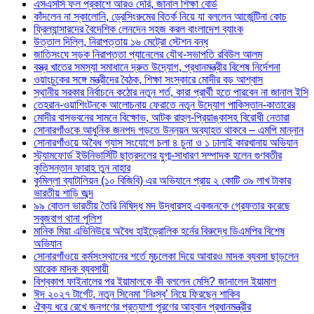
এসএসসি ফল প্রকাশে আরও দেরি, জানাল শিক্ষা বোর্ড
কাঁদলেন না স্কালোনি, ড্রেসিংরুমের বিতর্ক নিয়ে যা বললেন আর্জেন্টিনা কোচ
ফ্রিল্যান্সারদের বৈদেশিক লেনদেন সহজ করল বাংলাদেশ ব্যাংক
উত্তাল দিল্লি, নিরাপত্তায় ১৬ মেট্রো স্টেশন বন্ধ
জাতিসংঘে সড়ক নিরাপত্তা প্যানেলের যৌথ-সভাপতি রবিউল আলম
বস্ত্র খাতের সমস্যা সমাধানে দ্রুত উদ্যোগ, প্রধানমন্ত্রীর বিশেষ নির্দেশনা
ওয়াংচুকের সঙ্গে মন্ত্রীদের বৈঠক, শিক্ষা সংস্কারে মোদীর বড় আশ্বাস
স্থানীয় সরকার নির্বাচনে কঠোর নতুন শর্ত, কারা প্রার্থী হতে পারবেন না জানাল ইসি
তেহরান-ওয়াশিংটনকে আলোচনায় ফেরাতে নতুন উদ্যোগ পাকিস্তান-কাতারের
মোদীর বাসভবনের সামনে বিক্ষোভ, আটক রাহুল-প্রিয়াঙ্কাসহ বিরোধী নেতারা
সোনারগাঁওকে আধুনিক জনপদ গড়তে উন্নয়ন অব্যাহত থাকবে – এমপি মান্নান
সোনারগাঁওয়ে অবৈধ গ্যাস সংযোগে চলা ৪ চুনা ও ১ ঢালাই কারখানায় অভিযান
স্ট্যামফোর্ড ইউনিভার্সিটি ছাত্রদলের যুগ্ম-সাধারণ সম্পাদক হলেন গুণবতীর
কৃতিসন্তান ফারাহ তুন নাহার
কুমিল্লা ব্যাটালিয়ন (১০ বিজিবি) এর অভিযানে প্রায় ২ কোটি ৩৯ লাখ টাকার
ভারতীয় শাড়ি জব্দ
৯৯ বোতল ভারতীয় তৈরি নিষিদ্ধ মদ উদ্ধারসহ একজনকে গ্রেফতার করেছে
সবুজবাগ থানা পুলিশ
মানিক মিয়া এভিনিউয়ে অবৈধ হাইড্রোলিক হর্নের বিরুদ্ধে ডিএমপির বিশেষ
অভিযান
সোনারগাঁওয়ে কর্মসংস্থানের শর্তে মুচলেকা দিয়ে আবারও মাদক ব্যবসা ছাড়লেন
আরেক মাদক ব্যবসায়ী
বিশ্বকাপ ফাইনালের পর ইয়ামালকে কী বললেন মেসি? জানালেন ইয়ামাল
ঈদ ২০২৭ টার্গেট, নতুন সিনেমা ‘নিঃস্ব’ নিয়ে ফিরছেন শাকিব
ঐক্য ধরে রেখে জনগণের প্রত্যাশা পূরণের আহ্বান প্রধানমন্ত্রীর