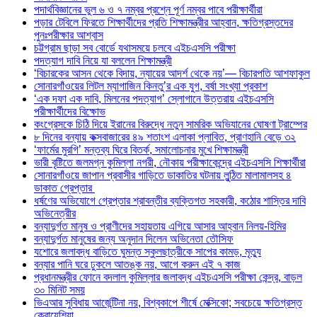
পদার্থবিজ্ঞানের ভুল ৬ ও ৭ নম্বর প্রশ্নে পূর্ণ নম্বর পাবে পরীক্ষার্থীরা
পড়ার টেবিলে ফিরতে শিক্ষার্থীদের প্রতি শিক্ষামন্ত্রীর আহ্বান, ক্ষতিগ্রস্তদের
পুনঃপরীক্ষার আশ্বাস
চট্টগ্রাম ছাড়া সব বোর্ডে যথাসময়ে চলবে এইচএসসি পরীক্ষা
পদত্যাগ দাবি নিয়ে যা বললেন শিক্ষামন্ত্রী
‘বিচারকের আসন থেকে বিদায়, ন্যায়ের আদর্শ থেকে নয়’— বিচারপতি আশফাকুল
সোনারগাঁওয়ের লিটল ম্যাগাজিন কিনতু’র এক যুগ, বর্ষা সংখ্যা প্রকাশ
‘এক দফা এক দাবি, মিলনের পদত্যাগ’ স্লোগানে উত্তরায় এইচএসসি
পরীক্ষার্থীদের বিক্ষোভ
কংগ্রেসকে চিঠি দিয়ে ইরানের বিরুদ্ধে নতুন সামরিক অভিযানের ঘোষণা ট্রাম্পের
৮ দিনের বন্যায় কক্সবাজারের ৪৯ শতাংশ এলাকা প্লাবিত, প্রাণহানি বেড়ে ৩২
‘ফার্মের মুরগি’ মন্তব্য ঘিরে বিতর্ক, সমালোচনার মুখে শিক্ষামন্ত্রী
ভারী বৃষ্টিতে জলমগ্ন কুমিল্লা নগরী, নৌকায় পরীক্ষাকেন্দ্রে এইচএসসি শিক্ষার্থীরা
সোনারগাঁওয়ে জাপান প্রবাসীর গাড়িতে ডাকাতির ঘটনায় লুন্ঠিত মালামালসহ ৪
ডাকাত গ্রেপ্তার
ধর্ষণের অভিযোগে গ্রেপ্তার শ্রাবন্তীর ব্যক্তিগত সহকারী, কঠোর শাস্তির দাবি
অভিনেত্রীর
বন্যাদুর্গত মানুষ ও প্রাণীদের সহায়তায় এগিয়ে আসার আহ্বান নিলয়-হিমির
বন্যাদুর্গত মানুষের জন্য অনুদান দিলেন অভিনেতা তৌসিফ
যশোরে জলাবদ্ধ বাড়িতে ঘুমন্ত স্কুলছাত্রীকে সাপের কামড়, মৃত্যু
বন্যার পানি ঘরে ঢুকলে আতঙ্ক নয়, আগে করুন এই ৭ কাজ
প্রধানমন্ত্রীর ফোনে বদলাল কুমিল্লার জলাবদ্ধ এইচএসসি পরীক্ষা কেন্দ্র, বাড়ল
৩০ মিনিট সময়
ভিএআর সুবিধায় আর্জেন্টিনা নয়, বিশ্বকাপে শীর্ষে মেক্সিকো; সবচেয়ে ক্ষতিগ্রস্ত
ক্রোয়েশিয়া