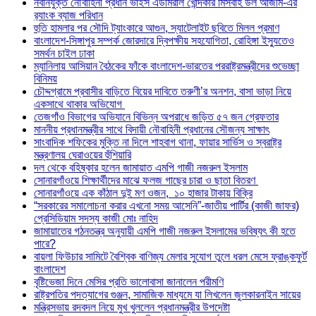
নবনিযুক্ত নৌবাহিনী প্রধান ভাইস এডমিরাল খোন্দকার মিসবাহ উল আজীম-এর
র‍্যাংক ব্যাজ পরিধান
হুতি হামলার পর সৌদি ট্যাংকারে আগুন, স্যাটেলাইট ছবিতে মিলল প্রমাণ
বাংলাদেশ-সিঙ্গাপুর সম্পর্ক জোরদারে দ্বিপক্ষীয় সহযোগিতা, রোহিঙ্গা ইস্যুতেও
সমর্থন চাইল ঢাকা
ম্যানিলায় আসিয়ান বৈঠকের ফাঁকে বাংলাদেশ-ভারতের পররাষ্ট্রমন্ত্রীদের শুভেচ্ছা
বিনিময়
চৌদ্দগ্রামে প্রবাসীর বাড়িতে বিয়ের দাবিতে তরুণী’র অনশন, বাসা ভাড়া নিয়ে
একসাথে থাকার অভিযোগ
তেজগাঁও বিভাগের অভিযানে বিভিন্ন অপরাধে জড়িত ৫৭ জন গ্রেফতার
মাননীয় প্রধানমন্ত্রীর সাথে বিদায়ী নৌবাহিনী প্রধানের সৌজন্য সাক্ষাৎ
সাংবাদিক শফিকের মুক্তি না দিলে শাহবাগ থানা, ফায়ার সার্ভিস ও স্বরাষ্ট্র
মন্ত্রণালয় ঘেরাওয়ের হুঁশিয়ারি
দল থেকে বহিষ্কার হলেন জামায়াত এমপি গাজী নজরুল ইসলাম
সোনারগাঁওয়ে শিক্ষার্থীদের মাঝে ফলজ গাছের চারা ও ছাতা বিতরণ ​
সোনারগাঁওয়ে এক কাঁঠাল দুই মণ ওজন, ১০ হাজার টাকায় বিক্রি
“সরকারের সমালোচনা করার এখনো সময় আসেনি”-জাতীয় পার্টির (কাজী জাফর)
প্রেসিডিয়াম সদস্য কাজী মোঃ নাহিদ
জামায়াতের গঠনতন্ত্র অনুযায়ী এমপি গাজী নজরুল ইসলামের ভবিষ্যৎ কী হতে
পারে?
বায়লা ফিউচার সামিটে বৈশ্বিক বাণিজ্য মেলার সুযোগ তুলে ধরল মেসে ফ্রাঙ্কফুর্ট
বাংলাদেশ
বৃষ্টিভেজা দিনে মেসির প্রতি ভালোবাসা জানালেন পরীমণি
রাষ্ট্রপতির পদত্যাগের গুঞ্জন, সামাজিক মাধ্যমে যা লিখলেন জুলকারনাইন সায়ের
মন্ত্রিসভায় রদবদল নিয়ে মুখ খুললেন প্রধানমন্ত্রীর উপদেষ্টা