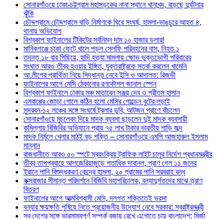
সোনারগাঁওয়ে ঢাকা-চট্টগ্রাম মহাসড়কের নানা স্থানে খানাখন্দ, বাড়ছে দুর্ঘটনার
ঝুঁকি
চৌদ্দগ্রামে চৌদ্দগ্রামে বাড়ি নির্মাণকে ঘিরে সংঘর্ষ, হামলা-ভাঙচুরে আহত ৪,
থানায় অভিযোগ
বিশ্বকাপ ফাইনালের টিকিটের সর্বনিম্ন দাম ১০ হাজার ডলার!
মানিকগঞ্জে চাকা ফেটে খালে পড়ল সেলফি পরিবহনের বাস, নিহত ১
তদন্ত ১৮ বার পিছিয়ে, হাদি হত্যা মামলায় ক্ষোভ ভুক্তভোগী পরিবারের
সংঘাত আরও তীব্র হওয়ার ইঙ্গিত, যুক্তরাষ্ট্রকে সতর্ক করলেন খামেনি
আ.লীগের প্রার্থিতা নিয়ে সিদ্ধান্ত নেবে ইসি ও আদালত: রিজভী
ফাইনালের আগে মেসি ঠেকানোর রণকৌশল জানাল স্পেন
বিশ্বকাপ ফাইনালে ঢাকার মঞ্চ মাতাবেন সঞ্জয় দেব ও প্রীতম হাসান
এমবাপ্পের জোড়া গোলে কঠিন হলো মেসির গোল্ডেন বুটের লড়াই
সুন্দরবন-১২ লঞ্চের সঙ্গে সংঘর্ষে ট্রলার ডুবি, আটজন প্রাণে বাঁচলেন
সোনারগাঁওয়ে মুচলেকা দিয়ে মাদক ব্যবসা ছাড়লেন দুই মাদক ব্যবসায়ী
কুমিল্লায় বিজিবির অভিযানে প্রায় ৭৫ লাখ টাকার ভারতীয় শাড়ি জব্দ
মাদক নির্মূলে খেলার মাঠই বড় শক্তি – সোনারগাঁওয়ে এমপি আজহারুল ইসলাম
মান্নান
রাজধানীতে আরও ৫০ স্পটে স্বয়ংক্রিয় ট্রাফিক লাইট চালুর নির্দেশ প্রধানমন্ত্রীর
তীব্র তাপপ্রবাহে আলজেরিয়াজুড়ে শতাধিক দাবানল, প্রাণ গেল ১১ জনের
ইরানে পানি বিশুদ্ধকরণ কেন্দ্রে হামলা, ২০ গ্রামের পানি সরবরাহ বন্ধ
কক্সবাজার সীমান্ত পরিদর্শনে বিজিবি মহাপরিচালক, বন্যাদুর্গতদের মাঝে ত্রাণ
বিতরণ
ফাইনালের আগে আত্মবিশ্বাসী মেসি, দলগত শক্তিতেই ভরসা
বন্যার ক্ষয়ক্ষতি পুষিয়ে নিতে প্রয়োজনীয় উদ্যোগ নেবে সরকার: স্বরাষ্ট্রমন্ত্রী
সব দেশের সঙ্গে ভারসাম্যপূর্ণ সম্পর্ক বজায় রেখে এগোতে চায় বাংলাদেশ: মির্জা