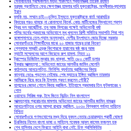
সেনাবাহিনীর গ্রীষ্মকালীন মহড়া পরিদর্শনে প্রধানমন্ত্রী তারেক রহমান
হরমুজ প্রণালিতে ফের ক্ষেপণাস্ত্র হামলার দাবি যুক্তরাষ্ট্রের, অস্বীকার-ব্যাখ্যায়
ইরান
হুমকি নয়, সম্মান চাই—চুক্তি ইস্যুতে যুক্তরাষ্ট্রকে বার্তা আরাঘচির
বিদায়ের পরও থামছে না রোনালদো বিতর্ক, কোচ মার্টিনেজের সিদ্ধান্তে প্রশ্ন
প্রিয় দল আর্জেন্টিনা, তবু আজ মিশরের পক্ষেই অভিনেত্রী বর্ষা
পলির অর্থের প্রভাবের অভিযোগে মুখ খুললেন শিল্পী সমিতির সভাপতি শিবা শানু
বঙ্গোপসাগরে তেল-গ্যাস অনুসন্ধান, দেশীয় উৎপাদনে জোর দিচ্ছে সরকার
সোনারগাঁওয়ে শিক্ষার্থীদের মাঝে ২০ হাজার গাছের চারা বিতরণ
প্লেব্যাক সম্রাট এন্ড্রু কিশোরকে হারানোর ষষ্ঠ বছর আজ
ন্যাটো সম্মেলনের আগে কিয়েভে রুশ হামলা, নিহত ১১
ট্রাম্পের ডিজিটাল মুদ্রায় বড় ধাক্কা, ক্ষতি ৩৮০ কোটি ডলার
ইকরার আত্মহত্যা : অভিনেতা জাহের আলভীর জামিন মেলেনি
কাঠগড়ায় আনচেলত্তি, ফিনিশিং ব্যর্থতায় ব্রাজিলের বিদায়
কান্নায় ভেঙে পড়লেন নেইমার, শেষ ম্যাচের ইঙ্গিত ব্রাজিল তারকার
আমিরকে বিয়ে করে কি ইসলাম গ্রহণ করলেন গৌরী?
হালান্ডের জোড়া গোলে বিদায় ব্রাজিল, ইতিহাসে প্রথমবার তিন ফুটবলারের ৭
গোল
ওয়ানডে সিরিজ শুরু, টসে জিতে ফিল্ডিং নিল বাংলাদেশ
আত্মহত্যায় প্ররোচনার মামলায় অভিনেতা জাহের আলভীর জামিন নামঞ্জুর
আনচেলত্তির ওপর আস্থা রাখছে ব্রাজিল, ২০৩০ বিশ্বকাপ পর্যন্ত দায়িত্ব
নিশ্চিত
সোনারগাঁওয়ে গণসংযোগের মধ্য দিয়ে যুবদল নেতার চেয়ারম্যান প্রার্থী ঘোষণা
চিরবিদায় নিলেন বাংলা ভাষা ও সাহিত্য গবেষক আবুল কাসেম ফজলুল হক
শেখ হাসিনার দেশে ফিরতে আইনি বাধা নেই: চিফ প্রসিকিউটর