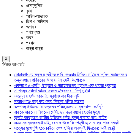
মতামত
এক্সক্লুসিভ
কৃষি
আইন-আদালত
শিল্প ও সাহিত্য
অপরাধ
গণমাধ্যম
জবস
প্রবাস
রান্না বান্না
X
নিউজ আপডেট
সোনারগাঁওয়ে স্কুল ছাত্রীকে লাথি দেওয়ার ভিডিও ভাইরাল :পুলিশ সমাজসেবার
তত্ত্বাবধানে পরিবারের জিম্মায় দিল সেই কিশোরকে
একসাথে ৫ এমপি, উন্নয়ন ও নারায়ণগঞ্জের প্রশ্নে এক থাকার প্রত্যয়
না.গঞ্জের স্বার্থে আমরা সকলে ঐক্যবদ্ধ– দিপু ভূঁইয়া
ফতুল্লায় দুর্ধষ ডাকাতি, স্বর্ণালংকার টাকা লুট
নারায়ণগঞ্জে বন্ধ কারখানায় মিললো গলিত মরদেহ
রূপগঞ্জে ইউএনও’র নেতৃত্বে পরিচ্ছন্নতা ও বৃক্ষরোপণ কর্মসূচি
বাবাকে হারালেন লিওনেল মেসি, ৬৮ বছর বয়সে হোর্হের মৃত্যু
জুলাই জাদুঘরকে জাতীয় ইতিহাস চর্চার কেন্দ্র বানাতে হবে: নাহিদ
এমন স্বাস্থ্যব্যবস্থা চাই, যেন কাউকে বিদেশমুখী হতে না হয়: প্রধানমন্ত্রী
সত্যের মুখোমুখি হতে চাইলে শেখ হাসিনা অবশ্যই ফিরবেন: আইনমন্ত্রী