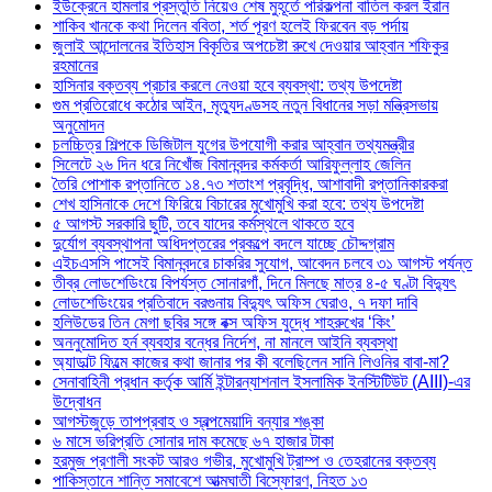
ইউক্রেনে হামলার প্রস্তুতি নিয়েও শেষ মুহূর্তে পরিকল্পনা বাতিল করল ইরান
শাকিব খানকে কথা দিলেন ববিতা, শর্ত পূরণ হলেই ফিরবেন বড় পর্দায়
জুলাই আন্দোলনের ইতিহাস বিকৃতির অপচেষ্টা রুখে দেওয়ার আহ্বান শফিকুর
রহমানের
হাসিনার বক্তব্য প্রচার করলে নেওয়া হবে ব্যবস্থা: তথ্য উপদেষ্টা
গুম প্রতিরোধে কঠোর আইন, মৃত্যুদণ্ডসহ নতুন বিধানের সড়া মন্ত্রিসভায়
অনুমোদন
চলচ্চিত্র শিল্পকে ডিজিটাল যুগের উপযোগী করার আহ্বান তথ্যমন্ত্রীর
সিলেটে ২৬ দিন ধরে নিখোঁজ বিমানবন্দর কর্মকর্তা আরিফুল্লাহ জেলিন
তৈরি পোশাক রপ্তানিতে ১৪.৭৩ শতাংশ প্রবৃদ্ধি, আশাবাদী রপ্তানিকারকরা
শেখ হাসিনাকে দেশে ফিরিয়ে বিচারের মুখোমুখি করা হবে: তথ্য উপদেষ্টা
৫ আগস্ট সরকারি ছুটি, তবে যাদের কর্মস্থলে থাকতে হবে
দুর্যোগ ব্যবস্থাপনা অধিদপ্তরের প্রকল্পে বদলে যাচ্ছে চৌদ্দগ্রাম
এইচএসসি পাসেই বিমানবন্দরে চাকরির সুযোগ, আবেদন চলবে ৩১ আগস্ট পর্যন্ত
তীব্র লোডশেডিংয়ে বিপর্যস্ত সোনারগাঁ, দিনে মিলছে মাত্র ৪-৫ ঘণ্টা বিদ্যুৎ
লোডশেডিংয়ের প্রতিবাদে বরগুনায় বিদ্যুৎ অফিস ঘেরাও, ৭ দফা দাবি
হলিউডের তিন মেগা ছবির সঙ্গে বক্স অফিস যুদ্ধে শাহরুখের ‘কিং’
অননুমোদিত হর্ন ব্যবহার বন্ধের নির্দেশ, না মানলে আইনি ব্যবস্থা
অ্যাডাল্ট ফিল্মে কাজের কথা জানার পর কী বলেছিলেন সানি লিওনির বাবা-মা?
সেনাবাহিনী প্রধান কর্তৃক আর্মি ইন্টারন্যাশনাল ইসলামিক ইনস্টিটিউট (AIII)-এর
উদ্বোধন
আগস্টজুড়ে তাপপ্রবাহ ও স্বল্পমেয়াদি বন্যার শঙ্কা
৬ মাসে ভরিপ্রতি সোনার দাম কমেছে ৬৭ হাজার টাকা
হরমুজ প্রণালী সংকট আরও গভীর, মুখোমুখি ট্রাম্প ও তেহরানের বক্তব্য
পাকিস্তানে শান্তি সমাবেশে আত্মঘাতী বিস্ফোরণ, নিহত ১৩