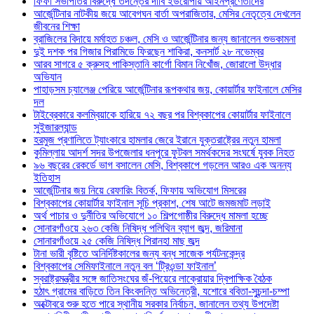
ফিফা সভাপতির বিরুদ্ধে তদন্তের দাবি ইউরোপীয় আইনপ্রণেতাদের
আর্জেন্টিনার নাটকীয় জয়ে আবেগঘন বার্তা অপরাজিতার, মেসির নেতৃত্বে দেখলেন
জীবনের শিক্ষা
ব্রাজিলের বিদায়ে মর্মাহত চঞ্চল, মেসি ও আর্জেন্টিনার জন্য জানালেন শুভকামনা
দুই দশক পর গিজার পিরামিডে ফিরছেন শাকিরা, কনসার্ট ২৮ নভেম্বর
আরব সাগরে ৫ ক্রুসহ পাকিস্তানি কার্গো বিমান নিখোঁজ, জোরালো উদ্ধার
অভিযান
পাহাড়সম চ্যালেঞ্জ পেরিয়ে আর্জেন্টিনার রূপকথার জয়, কোয়ার্টার ফাইনালে মেসির
দল
টাইব্রেকারে কলম্বিয়াকে হারিয়ে ৭২ বছর পর বিশ্বকাপের কোয়ার্টার ফাইনালে
সুইজারল্যান্ড
হরমুজ প্রণালিতে ট্যাংকারে হামলার জেরে ইরানে যুক্তরাষ্ট্রের নতুন হামলা
কুমিল্লায় আদর্শ সদর উপজেলার ধনপুরে ফুটবল সমর্থকদের সংঘর্ষে যুবক নিহত
৯৬ বছরের রেকর্ডে ভাগ বসালেন মেসি, বিশ্বকাপে গড়লেন আরও এক অনন্য
ইতিহাস
আর্জেন্টিনার জয় নিয়ে রেফারিং বিতর্ক, ফিফায় অভিযোগ মিসরের
বিশ্বকাপের কোয়ার্টার ফাইনাল সূচি প্রকাশ, শেষ আটে জমজমাট লড়াই
অর্থ পাচার ও দুর্নীতির অভিযোগে ১০ শিল্পগোষ্ঠীর বিরুদ্ধে মামলা হচ্ছে
সোনারগাঁওয়ে ২৬৩ কেজি নিষিদ্ধ পলিথিন ব্যাগ জব্দ, জরিমানা
সোনারগাঁওয়ে ২৫ কেজি নিষিদ্ধ পিরানহা মাছ জব্দ
টানা ভারী বৃষ্টিতে অনির্দিষ্টকালের জন্য বন্ধ সাজেক পর্যটনকেন্দ্র
বিশ্বকাপের সেমিফাইনালে নতুন বল ‘ট্রিওন্ডা ফাইনাল’
স্বরাষ্ট্রমন্ত্রীর সঙ্গে জাতিসংঘের জঁ-পিয়েরে লাক্রোয়ার দ্বিপাক্ষিক বৈঠক
হঠাৎ গ্রামের বাড়িতে তিন কিংবদন্তি অভিনেত্রী, যশোরে ববিতা-সুচন্দা-চম্পা
অক্টোবরে শুরু হতে পারে স্থানীয় সরকার নির্বাচন, জানালেন তথ্য উপদেষ্টা