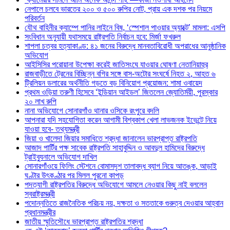
নেপালে চলবে ভারতের ২০০ ও ৫০০ রুপির নোট, প্রায় এক দশক পর নিয়মে
পরিবর্তন
যৌথ বাহিনীর ক্যাম্পে পানির লাইনে বিষ, ‘স্পেশাল পাওয়ার অ্যাক্টে’ মামলা: এসপি
সংবিধান অনুযায়ী যথাসময়ে রাষ্ট্রপতি নির্বাচন হবে: মির্জা ফখরুল
শাপলা চত্বর হত্যাকাণ্ড: ৪১ জনের বিরুদ্ধে মানবতাবিরোধী অপরাধের আনুষ্ঠানিক
অভিযোগ
আইসিসির পরোয়ানা উপেক্ষা করেই জাতিসংঘে যাওয়ার ঘোষণা নেতানিয়াহুর
রাজবাড়ীতে ট্রেনের বিচ্ছিন্ন বগির সঙ্গে বাস-অটোর সংঘর্ষে নিহত ২, আহত ৬
ট্রিলিয়ন ডলারের অর্থনীতি গড়তে বড় বিনিয়োগ প্রয়োজন: শামা ওবায়েদ
প্রথম ওড়িয়া তরুণী হিসেবে ‘ইন্ডিয়ান আইডল’ জিতলেন জ্যোতির্ময়ী, পুরস্কার
২০ লাখ রুপি
নানা অভিযোগে সোনারগাঁও থানার ওসিকে রংপুরে বদলি
আপনারা যদি সহযোগিতা করেন আগামী বিশ্বকাপ খেলা লাভজনক ইভেন্টে নিয়ে
যাওয়া হবে- তথ্যমন্ত্রী
জিয়া ও খালেদা জিয়ার সমাধিতে শ্রদ্ধা জানালেন ভারপ্রাপ্ত রাষ্ট্রপতি
আজাদ পার্টির পক্ষ সাবেক রাষ্ট্রপতি সাহাবুদ্দিন ও আবদুল হামিদের বিরুদ্ধে
ট্রাইব্যুনালে অভিযোগ দাখিল
সোনারগাঁওয়ে ফিলিং স্টেশনে বোমাসদৃশ তালাবদ্ধ ব্যাগ নিয়ে আতঙ্ক, আড়াই
ঘণ্টার উৎকণ্ঠার পর মিলল পুরনো কাপড়
পদত্যাগী রাষ্ট্রপতির বিরুদ্ধে অভিযোগে আমলে নেওয়ার কিছু নাই বললেন
স্বরাষ্ট্রমন্ত্রী
পদোন্নতিতে রাজনৈতিক পরিচয় নয়, দক্ষতা ও সততাকে গুরুত্ব দেওয়ার আহ্বান
প্রধানমন্ত্রীর
জাতীয় স্মৃতিসৌধে ভারপ্রাপ্ত রাষ্ট্রপতির শ্রদ্ধা