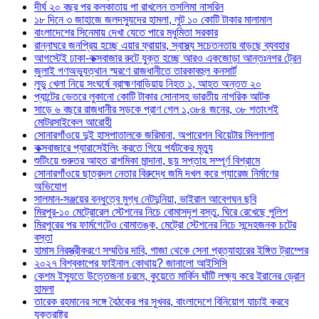
দীর্ঘ ২০ বছর পর কলকাতায় পা রাখলেন তসলিমা নাসরিন
১৮ দিনে ৩ জাহাজে জলদস্যুদের হামলা, লুট ১০ কোটি টাকার মালামাল
বাংলাদেশের সিনেমায় দেখা যেতে পারে মধুমিতা সরকার
রান্নাঘরে জনপ্রিয় হচ্ছে এয়ার ফ্রায়ার, স্বাস্থ্য সচেতনতায় বাড়ছে ব্যবহার
আগস্টেই ঢাকা-কক্সবাজার রুটে যুক্ত হচ্ছে আরও একজোড়া আন্তঃনগর ট্রেন
জুলাই গণঅভ্যুত্থান স্মরণে রাজধানীতে তারকাবহুল কনসার্ট
লুডু খেলা নিয়ে সংঘর্ষে ব্রাহ্মণবাড়িয়ায় নিহত ১, আহত অন্তত ২০
প্যান্টের ভেতরে লুকানো কোটি টাকার সোনাসহ ভারতীয় নাগরিক আটক
সাড়ে ৬ বছরে রাজধানীর সড়কে প্রাণ গেল ১,৩৮৪ জনের, ৩৮ শতাংশই
মোটরসাইকেল আরোহী
সোনারগাঁওয়ে দুই হাসপাতালকে জরিমানা, অপারেশন থিয়েটার সিলগালা
কক্সবাজারে প্যারাসেইলিং করতে গিয়ে পর্যটকের মৃত্যু
শুটিংয়ে গুরুতর আহত রাশমিকা মান্দানা, ছয় সপ্তাহ সম্পূর্ণ বিশ্রামে
সোনারগাঁওয়ে ছাত্রদল নেতার বিরুদ্ধে জমি দখল করে গ্যারেজ নির্মাণের
অভিযোগ
সালমান-সঞ্জয়ের বন্ধুত্বে মুগ্ধ নেটদুনিয়া, ভাইরাল আবেগঘন ছবি
মিরপুর-১০ মেট্রোরেল স্টেশনের নিচে বোমাসদৃশ বস্তু, ঘিরে রেখেছে পুলিশ
মিরপুরের পর ফার্মগেটেও বোমাতঙ্ক, মেট্রো স্টেশনের নিচে সন্দেহজনক চটের
বস্তা
হামাস নিরস্ত্রীকরণে সম্মতির দাবি, গাজা থেকে সেনা প্রত্যাহারের ইঙ্গিত ট্রাম্পের
২০২৭ বিশ্বকাপের ফাইনাল কোথায়? জানালো আইসিসি
কেশম ইস্যুতে উত্তেজনা চরমে, কুয়েতে মার্কিন ঘাঁটি লক্ষ্য করে ইরানের ড্রোন
হামলা
তারেক রহমানের সঙ্গে বৈঠকের পর সুখবর, বাংলাদেশে বিনিয়োগ যাচাই করবে
যুক্তরাষ্ট্র