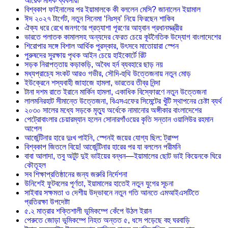
আরেক মাদক ব্যবসায়ী
বিশ্বকাপ ফাইনালের পর ইয়ামালকে কী বললেন মেসি? জানালেন ইয়ামাল
ঈদ ২০২৭ টার্গেট, নতুন সিনেমা ‘নিঃস্ব’ নিয়ে ফিরছেন শাকিব
ঐক্য ধরে রেখে জনগণের প্রত্যাশা পূরণের আহ্বান প্রধানমন্ত্রীর
ভারতে পলাতক কামালসহ অন্যদের ফেরত চেয়ে কূটনৈতিক উদ্যোগ বাংলাদেশের
শিরোপার সঙ্গে বিশাল আর্থিক পুরস্কার, উৎসবে মাতোয়ারা স্পেন
পুরুষদের সুরক্ষায় পৃথক আইন চেয়ে হাইকোর্টে রিট
সড়ক নিরাপত্তায় কড়াকড়ি, অবৈধ হর্ন ব্যবহারে ছাড় নয়
মধ্যপ্রাচ্যে সংকট আরও গভীর, সৌদি-হুথি উত্তেজনায় নতুন মোড়
ইউক্রেনে শস্যবাহী জাহাজে হামলা, ভারতের তীব্র নিন্দা
টানা দশম রাতে ইরানে মার্কিন হামলা, একাধিক বিস্ফোরণে নতুন উত্তেজনা
লালমনিরহাট সীমান্তে উত্তেজনা, বিএসএফের সিমেন্টের খুঁটি স্থাপনের চেষ্টা ব্যর্থ
২০৩০ সালের মধ্যে সড়কে মৃত্যু অর্ধেকে নামানোর অঙ্গীকার বাংলাদেশের
পেট্রোবাংলার চেয়ারম্যান হলেন সোনারগাঁওয়ের কৃতি সন্তান ওয়ালিউর রহমান
আপেল
আর্জেন্টিনার হারে দুঃখ পাইনি, স্পেনই জয়ের যোগ্য ছিল: ট্রাম্প
বিশ্বকাপ জিতলে বিয়ে! আর্জেন্টিনার হারের পর যা বললেন পরীমনি
বাবা আলাদা, তবু অটুট দুই ভাইয়ের বন্ধন—ইয়ামালের ছোট ভাই কিয়েনকে ঘিরে
কৌতূহল
সব শিক্ষাপ্রতিষ্ঠানের জন্য জরুরি নির্দেশনা
উনিশেই ফুটবলের পূর্ণতা, ইয়ামালের হাতেই নতুন যুগের সূচনা
সাইবার সক্ষমতা ও দেশীয় উদ্ভাবনে নতুন গতি আনতে এমআইএসটিতে
প্রতিরক্ষা উপদেষ্টা
৫.২ মাত্রার শক্তিশালী ভূমিকম্পে কেঁপে উঠল ইরান
পেরুতে জোড়া ভূমিকম্পে নিহত অন্তত ৫, ধসে পড়েছে বহু ঘরবাড়ি