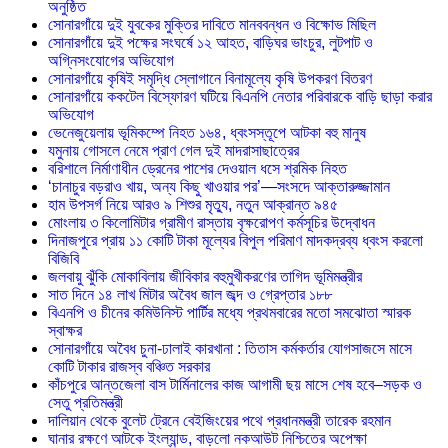
অনুষ্ঠিত
সোনারগাঁয়ে দুই যুবকের মুক্তির দাবিতে মানববন্ধন ও বিক্ষোভ মিছিল
সোনারগাঁয়ে দুই পক্ষের সংঘর্ষে ১২ আহত, বাড়িঘর ভাংচুর, লুটপাট ও
অগ্নিসংযোগের অভিযোগ
সোনারগাঁয়ে কৃষিই সমৃদ্ধি স্লোগানে বিনামূল্যে কৃষি উপকরণ বিতরণ
সোনারগাঁয়ে ককটেল বিস্ফোরণ ঘটিয়ে বিএনপি নেতার পরিবারকে বাড়ি ছাড়া করার
অভিযোগ
ভেনেজুয়েলায় ভূমিকম্পে নিহত ১৬৪, ধ্বংসস্তূপে আটকা বহু মানুষ
যমুনায় গোসলে নেমে প্রাণ গেল দুই মাদরাসাছাত্রের
বরিশালে নির্মাণাধীন ড্রেনের পাশের দেওয়াল ধসে শ্রমিক নিহত
‘চানাচুর বড়রাও খায়, অন্য কিছু খাওয়ার পর’—সংসদে আক্তারুজ্জামান
হাম উপসর্গ নিয়ে আরও ৯ শিশুর মৃত্যু, নতুন আক্রান্ত ৯৪৫
মোংলায় ৩ কিলোমিটার গ্রামীণ রাস্তায় বৃক্ষরোপণ কর্মসূচির উদ্বোধন
দিনাজপুরে প্রায় ১১ কোটি টাকা মূল্যের বিপুল পরিমাণ মাদকদ্রব্য ধ্বংস করলো
বিজিবি
জলবায়ু ঝুঁকি মোকাবিলায় জীবিকার বহুমুখীকরণের তাগিদ ভূমিমন্ত্রীর
সাত দিনে ১৪ লাখ মিটার অবৈধ জাল জব্দ ও গ্রেপ্তার ১৮৮
বিএনপি ও চীনের কমিউনিস্ট পার্টির মধ্যে প্রথমবারের মতো সমঝোতা স্মারক
স্বাক্ষর
সোনারগাঁয়ে অবৈধ চুনা-ঢালাই কারখানা : তিতাস কর্মকর্তার যোগসাজসে মাসে
কোটি টাকার রাজস্ব বঞ্চিত সরকার
কাঁচপুরে আন্তজেলা বাস টার্মিনালের কাজ আগামী ছয় মাসে শেষ হবে–সড়ক ও
সেতু প্রতিমন্ত্রী
দালিয়ান থেকে বুলেট ট্রেনে বেইজিংয়ের পথে প্রধানমন্ত্রী তারেক রহমান
ঘানার রক্ষণে আটকে ইংল্যান্ড, বাড়লো নকআউট নিশ্চিতের অপেক্ষা