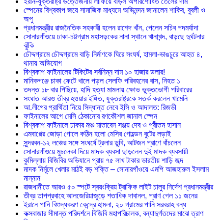
ইরান-যুক্তরাষ্ট্র উত্তেজনায় লাফিয়ে বাড়ল অপরিশোধিত তেলের দাম
স্পেনের বিশ্বকাপ জয়ে সামাজিক মাধ্যমে অভিনন্দন জানালেন শাকিব, বুবলী ও
অপু
প্রধানমন্ত্রীর রাজনৈতিক সহকারী হলেন রাশেদ খাঁন, পেলেন সচিব পদমর্যাদা
সোনারগাঁওয়ে ঢাকা-চট্টগ্রাম মহাসড়কের নানা স্থানে খানাখন্দ, বাড়ছে দুর্ঘটনার
ঝুঁকি
চৌদ্দগ্রামে চৌদ্দগ্রামে বাড়ি নির্মাণকে ঘিরে সংঘর্ষ, হামলা-ভাঙচুরে আহত ৪,
থানায় অভিযোগ
বিশ্বকাপ ফাইনালের টিকিটের সর্বনিম্ন দাম ১০ হাজার ডলার!
মানিকগঞ্জে চাকা ফেটে খালে পড়ল সেলফি পরিবহনের বাস, নিহত ১
তদন্ত ১৮ বার পিছিয়ে, হাদি হত্যা মামলায় ক্ষোভ ভুক্তভোগী পরিবারের
সংঘাত আরও তীব্র হওয়ার ইঙ্গিত, যুক্তরাষ্ট্রকে সতর্ক করলেন খামেনি
আ.লীগের প্রার্থিতা নিয়ে সিদ্ধান্ত নেবে ইসি ও আদালত: রিজভী
ফাইনালের আগে মেসি ঠেকানোর রণকৌশল জানাল স্পেন
বিশ্বকাপ ফাইনালে ঢাকার মঞ্চ মাতাবেন সঞ্জয় দেব ও প্রীতম হাসান
এমবাপ্পের জোড়া গোলে কঠিন হলো মেসির গোল্ডেন বুটের লড়াই
সুন্দরবন-১২ লঞ্চের সঙ্গে সংঘর্ষে ট্রলার ডুবি, আটজন প্রাণে বাঁচলেন
সোনারগাঁওয়ে মুচলেকা দিয়ে মাদক ব্যবসা ছাড়লেন দুই মাদক ব্যবসায়ী
কুমিল্লায় বিজিবির অভিযানে প্রায় ৭৫ লাখ টাকার ভারতীয় শাড়ি জব্দ
মাদক নির্মূলে খেলার মাঠই বড় শক্তি – সোনারগাঁওয়ে এমপি আজহারুল ইসলাম
মান্নান
রাজধানীতে আরও ৫০ স্পটে স্বয়ংক্রিয় ট্রাফিক লাইট চালুর নির্দেশ প্রধানমন্ত্রীর
তীব্র তাপপ্রবাহে আলজেরিয়াজুড়ে শতাধিক দাবানল, প্রাণ গেল ১১ জনের
ইরানে পানি বিশুদ্ধকরণ কেন্দ্রে হামলা, ২০ গ্রামের পানি সরবরাহ বন্ধ
কক্সবাজার সীমান্ত পরিদর্শনে বিজিবি মহাপরিচালক, বন্যাদুর্গতদের মাঝে ত্রাণ