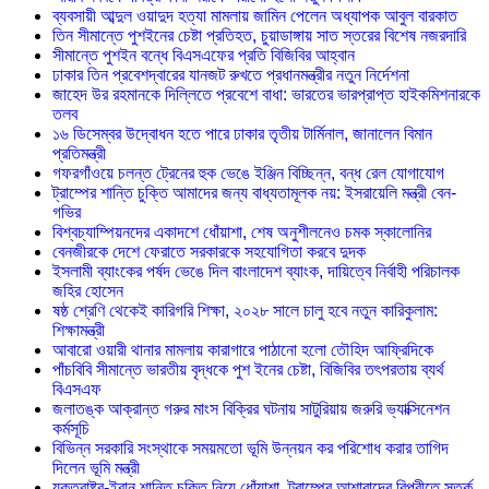
ব্যবসায়ী আব্দুল ওয়াদুদ হত্যা মামলায় জামিন পেলেন অধ্যাপক আবুল বারকাত
তিন সীমান্তে পুশইনের চেষ্টা প্রতিহত, চুয়াডাঙ্গায় সাত স্তরের বিশেষ নজরদারি
সীমান্তে পুশইন বন্ধে বিএসএফের প্রতি বিজিবির আহ্বান
ঢাকার তিন প্রবেশদ্বারের যানজট রুখতে প্রধানমন্ত্রীর নতুন নির্দেশনা
জাহেদ উর রহমানকে দিল্লিতে প্রবেশে বাধা: ভারতের ভারপ্রাপ্ত হাইকমিশনারকে
তলব
১৬ ডিসেম্বর উদ্বোধন হতে পারে ঢাকার তৃতীয় টার্মিনাল, জানালেন বিমান
প্রতিমন্ত্রী
গফরগাঁওয়ে চলন্ত ট্রেনের হুক ভেঙে ইঞ্জিন বিচ্ছিন্ন, বন্ধ রেল যোগাযোগ
ট্রাম্পের শান্তি চুক্তি আমাদের জন্য বাধ্যতামূলক নয়: ইসরায়েলি মন্ত্রী বেন-
গভির
বিশ্বচ্যাম্পিয়নদের একাদশে ধোঁয়াশা, শেষ অনুশীলনেও চমক স্কালোনির
বেনজীরকে দেশে ফেরাতে সরকারকে সহযোগিতা করবে দুদক
ইসলামী ব্যাংকের পর্ষদ ভেঙে দিল বাংলাদেশ ব্যাংক, দায়িত্বে নির্বাহী পরিচালক
জহির হোসেন
ষষ্ঠ শ্রেণি থেকেই কারিগরি শিক্ষা, ২০২৮ সালে চালু হবে নতুন কারিকুলাম:
শিক্ষামন্ত্রী
আবারো ওয়ারী থানার মামলায় কারাগারে পাঠানো হলো তৌহিদ আফ্রিদিকে
পাঁচবিবি সীমান্তে ভারতীয় বৃদ্ধকে পুশ ইনের চেষ্টা, বিজিবির তৎপরতায় ব্যর্থ
বিএসএফ
জলাতঙ্ক আক্রান্ত গরুর মাংস বিক্রির ঘটনায় সাটুরিয়ায় জরুরি ভ্যাক্সিনেশন
কর্মসূচি
বিভিন্ন সরকারি সংস্থাকে সময়মতো ভূমি উন্নয়ন কর পরিশোধ করার তাগিদ
দিলেন ভূমি মন্ত্রী
যুক্তরাষ্ট্র-ইরান শান্তি চুক্তি নিয়ে ধোঁয়াশা, ট্রাম্পের আশাবাদের বিপরীতে সতর্ক