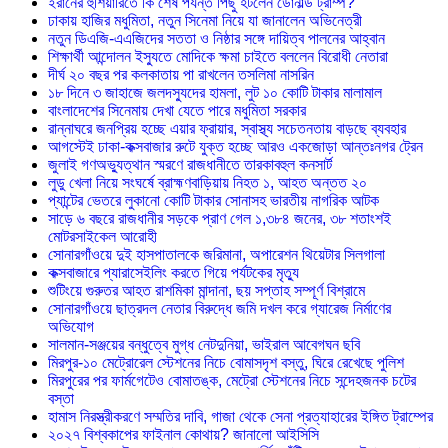
ইরানের হুঁশিয়ারিতে কি শেষ পর্যন্ত পিছু হটলেন ডোনাল্ড ট্রাম্প?
ঢাকায় হাজির মধুমিতা, নতুন সিনেমা নিয়ে যা জানালেন অভিনেত্রী
নতুন ডিএজি-এএজিদের সততা ও নিষ্ঠার সঙ্গে দায়িত্ব পালনের আহ্বান
শিক্ষার্থী আন্দোলন ইস্যুতে মোদিকে ক্ষমা চাইতে বললেন বিরোধী নেতারা
দীর্ঘ ২০ বছর পর কলকাতায় পা রাখলেন তসলিমা নাসরিন
১৮ দিনে ৩ জাহাজে জলদস্যুদের হামলা, লুট ১০ কোটি টাকার মালামাল
বাংলাদেশের সিনেমায় দেখা যেতে পারে মধুমিতা সরকার
রান্নাঘরে জনপ্রিয় হচ্ছে এয়ার ফ্রায়ার, স্বাস্থ্য সচেতনতায় বাড়ছে ব্যবহার
আগস্টেই ঢাকা-কক্সবাজার রুটে যুক্ত হচ্ছে আরও একজোড়া আন্তঃনগর ট্রেন
জুলাই গণঅভ্যুত্থান স্মরণে রাজধানীতে তারকাবহুল কনসার্ট
লুডু খেলা নিয়ে সংঘর্ষে ব্রাহ্মণবাড়িয়ায় নিহত ১, আহত অন্তত ২০
প্যান্টের ভেতরে লুকানো কোটি টাকার সোনাসহ ভারতীয় নাগরিক আটক
সাড়ে ৬ বছরে রাজধানীর সড়কে প্রাণ গেল ১,৩৮৪ জনের, ৩৮ শতাংশই
মোটরসাইকেল আরোহী
সোনারগাঁওয়ে দুই হাসপাতালকে জরিমানা, অপারেশন থিয়েটার সিলগালা
কক্সবাজারে প্যারাসেইলিং করতে গিয়ে পর্যটকের মৃত্যু
শুটিংয়ে গুরুতর আহত রাশমিকা মান্দানা, ছয় সপ্তাহ সম্পূর্ণ বিশ্রামে
সোনারগাঁওয়ে ছাত্রদল নেতার বিরুদ্ধে জমি দখল করে গ্যারেজ নির্মাণের
অভিযোগ
সালমান-সঞ্জয়ের বন্ধুত্বে মুগ্ধ নেটদুনিয়া, ভাইরাল আবেগঘন ছবি
মিরপুর-১০ মেট্রোরেল স্টেশনের নিচে বোমাসদৃশ বস্তু, ঘিরে রেখেছে পুলিশ
মিরপুরের পর ফার্মগেটেও বোমাতঙ্ক, মেট্রো স্টেশনের নিচে সন্দেহজনক চটের
বস্তা
হামাস নিরস্ত্রীকরণে সম্মতির দাবি, গাজা থেকে সেনা প্রত্যাহারের ইঙ্গিত ট্রাম্পের
২০২৭ বিশ্বকাপের ফাইনাল কোথায়? জানালো আইসিসি