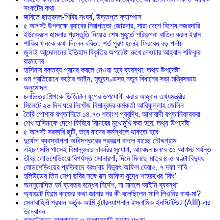
সংকটের কথা
জবিতে ছাত্রদল-শিবির সংঘর্ষ, উত্তপ্ত ক্যাম্পাস
৫ আগস্ট উপলক্ষে র‌্যাবের নিরাপত্তা জোরদার, সারা দেশে বিশেষ নজরদারি
ইউক্রেনে হামলার প্রস্তুতি নিয়েও শেষ মুহূর্তে পরিকল্পনা বাতিল করল ইরান
শাকিব খানকে কথা দিলেন ববিতা, শর্ত পূরণ হলেই ফিরবেন বড় পর্দায়
জুলাই আন্দোলনের ইতিহাস বিকৃতির অপচেষ্টা রুখে দেওয়ার আহ্বান শফিকুর
রহমানের
হাসিনার বক্তব্য প্রচার করলে নেওয়া হবে ব্যবস্থা: তথ্য উপদেষ্টা
গুম প্রতিরোধে কঠোর আইন, মৃত্যুদণ্ডসহ নতুন বিধানের সড়া মন্ত্রিসভায়
অনুমোদন
চলচ্চিত্র শিল্পকে ডিজিটাল যুগের উপযোগী করার আহ্বান তথ্যমন্ত্রীর
সিলেটে ২৬ দিন ধরে নিখোঁজ বিমানবন্দর কর্মকর্তা আরিফুল্লাহ জেলিন
তৈরি পোশাক রপ্তানিতে ১৪.৭৩ শতাংশ প্রবৃদ্ধি, আশাবাদী রপ্তানিকারকরা
শেখ হাসিনাকে দেশে ফিরিয়ে বিচারের মুখোমুখি করা হবে: তথ্য উপদেষ্টা
৫ আগস্ট সরকারি ছুটি, তবে যাদের কর্মস্থলে থাকতে হবে
দুর্যোগ ব্যবস্থাপনা অধিদপ্তরের প্রকল্পে বদলে যাচ্ছে চৌদ্দগ্রাম
এইচএসসি পাসেই বিমানবন্দরে চাকরির সুযোগ, আবেদন চলবে ৩১ আগস্ট পর্যন্ত
তীব্র লোডশেডিংয়ে বিপর্যস্ত সোনারগাঁ, দিনে মিলছে মাত্র ৪-৫ ঘণ্টা বিদ্যুৎ
লোডশেডিংয়ের প্রতিবাদে বরগুনায় বিদ্যুৎ অফিস ঘেরাও, ৭ দফা দাবি
হলিউডের তিন মেগা ছবির সঙ্গে বক্স অফিস যুদ্ধে শাহরুখের ‘কিং’
অননুমোদিত হর্ন ব্যবহার বন্ধের নির্দেশ, না মানলে আইনি ব্যবস্থা
অ্যাডাল্ট ফিল্মে কাজের কথা জানার পর কী বলেছিলেন সানি লিওনির বাবা-মা?
সেনাবাহিনী প্রধান কর্তৃক আর্মি ইন্টারন্যাশনাল ইসলামিক ইনস্টিটিউট (AIII)-এর
উদ্বোধন