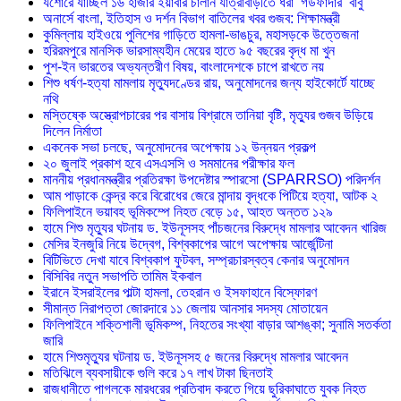
যশোরে যাচ্ছিল ১৬ হাজার ইয়াবার চালান যাত্রাবাড়ীতে ধরা ‘গডফাদার’ বাবু
অনার্সে বাংলা, ইতিহাস ও দর্শন বিভাগ বাতিলের খবর গুজব: শিক্ষামন্ত্রী
কুমিল্লায় হাইওয়ে পুলিশের গাড়িতে হামলা-ভাঙচুর, মহাসড়কে উত্তেজনা
‎হরিরমপুরে মানসিক ভারসাম্যহীন মেয়ের হাতে ৯৫ বছরের বৃদ্ধ মা খুন
পুশ-ইন ভারতের অভ্যন্তরীণ বিষয়, বাংলাদেশকে চাপে রাখতে নয়
শিশু ধর্ষণ-হত্যা মামলায় মৃত্যুদণ্ডের রায়, অনুমোদনের জন্য হাইকোর্টে যাচ্ছে
নথি
মস্তিষ্কে অস্ত্রোপচারের পর বাসায় বিশ্রামে তানিয়া বৃষ্টি, মৃত্যুর গুজব উড়িয়ে
দিলেন নির্মাতা
একনেক সভা চলছে, অনুমোদনের অপেক্ষায় ১২ উন্নয়ন প্রকল্প
২০ জুলাই প্রকাশ হবে এসএসসি ও সমমানের পরীক্ষার ফল
মাননীয় প্রধানমন্ত্রীর প্রতিরক্ষা উপদেষ্টার স্পারসো (SPARRSO) পরিদর্শন
আম পাড়াকে কেন্দ্র করে বিরোধের জেরে মান্দায় বৃদ্ধকে পিটিয়ে হত্যা, আটক ২
ফিলিপাইনে ভয়াবহ ভূমিকম্পে নিহত বেড়ে ১৫, আহত অন্তত ১২৯
হামে শিশু মৃত্যুর ঘটনায় ড. ইউনূসসহ পাঁচজনের বিরুদ্ধে মামলার আবেদন খারিজ
মেসির ইনজুরি নিয়ে উদ্বেগ, বিশ্বকাপের আগে অপেক্ষায় আর্জেন্টিনা
বিটিভিতে দেখা যাবে বিশ্বকাপ ফুটবল, সম্প্রচারস্বত্ব কেনার অনুমোদন
বিসিবির নতুন সভাপতি তামিম ইকবাল
ইরানে ইসরাইলের পাল্টা হামলা, তেহরান ও ইসফাহানে বিস্ফোরণ
সীমান্ত নিরাপত্তা জোরদারে ১১ জেলায় আনসার সদস্য মোতায়েন
ফিলিপাইনে শক্তিশালী ভূমিকম্প, নিহতের সংখ্যা বাড়ার আশঙ্কা; সুনামি সতর্কতা
জারি
হামে শিশুমৃত্যুর ঘটনায় ড. ইউনূসসহ ৫ জনের বিরুদ্ধে মামলার আবেদন
মতিঝিলে ব্যবসায়ীকে গুলি করে ১৭ লাখ টাকা ছিনতাই
রাজধানীতে পাগলকে মারধরের প্রতিবাদ করতে গিয়ে ছুরিকাঘাতে যুবক নিহত