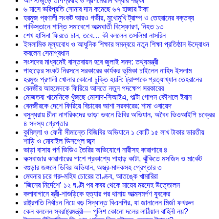
আগস্টজুড়ে তাপপ্রবাহ ও স্বল্পমেয়াদি বন্যার শঙ্কা
৬ মাসে ভরিপ্রতি সোনার দাম কমেছে ৬৭ হাজার টাকা
হরমুজ প্রণালী সংকট আরও গভীর, মুখোমুখি ট্রাম্প ও তেহরানের বক্তব্য
পাকিস্তানে শান্তি সমাবেশে আত্মঘাতী বিস্ফোরণ, নিহত ১৩
শেখ হাসিনা ফিরতে চান, তবে… কী বললেন তসলিমা নাসরিন
ইসলামিক মূল্যবোধ ও আধুনিক শিক্ষার সমন্বয়ে নতুন শিক্ষা প্রতিষ্ঠান উদ্বোধন
করলেন সেনাপ্রধান
সংসদের মাধ্যমেই বাস্তবায়ন হবে জুলাই সনদ: তথ্যমন্ত্রী
পাহাড়ের সংকট নিরসনে সরকারের কার্যকর ভূমিকা চাইলেন নাহিদ ইসলাম
হরমুজ প্রণালী খোলার কোনো চুক্তি হয়নি: ট্রাম্পকে প্রত্যাখ্যান তেহরানের
বেনজীর আহমেদকে ফিরিয়ে আনতে নতুন পদক্ষেপ সরকারের
মোজতবা খামেনিকে খুঁজছে মোসাদ-সিআইএ, পাল্টা গোপন কৌশলে ইরান
বেনজীরকে দেশে ফিরিয়ে বিচারের আশা সরকারের: শামা ওবায়েদ
বসুন্ধরায় চীনা নাগরিকদের ভাড়া ভবনে ডিবির অভিযান, অবৈধ ভিওআইপি চক্রের
৪ সদস্য গ্রেপ্তার
কুমিল্লা ও ফেনী সীমান্তে বিজিবির অভিযানে ১ কোটি ১৫ লাখ টাকার ভারতীয়
শাড়ি ও মোবাইল ডিসপ্লে জব্দ
ভাড়া বাসায় পর্ন ভিডিও তৈরির অভিযোগে নারীসহ কারাগারে ৪
কক্সবাজার কারাগারের পাশে প্রকাশ্যে পাহাড় কাটা, ঝুঁকিতে মসজিদ ও মার্কেট
বগুড়ার জঙ্গলে ডিবির অভিযান, অস্ত্র-মাদকসহ গ্রেপ্তার ৩
মেঘনার চরে গরু-মহিষ চোরের তাণ্ডব, আতঙ্কে খামারিরা
‘জিনের নির্দেশে’ ১২ ঘণ্টা পর কবর থেকে মায়ের মরদেহ উত্তোলন
কলাবাগানে স্ত্রী-শাশুড়িকে হত্যার পর থানায় আত্মসমর্পণ যুবকের
রাষ্ট্রপতি নির্বাচন নিয়ে বড় সিদ্ধান্ত বিএনপির, যা জানালেন মির্জা ফখরুল
কেন বললেন স্বরাষ্ট্রমন্ত্রী— পুলিশ কোনো দলের লাঠিয়াল বাহিনী নয়?