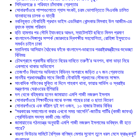
সিদ্ধিরগঞ্জে ৪ পরিবহন চাঁদাবাজ গ্রেপ্তার
সোনারগাঁওয়ে পাম্পগুলোতে গ্যাস সংকট, চরম ভোগান্তিতে সিএনজি চালিত
যানবাহনের চালক ও যাত্রী
নবনিযুক্ত নৌবাহিনী প্রধান ভাইস এডমিরাল খোন্দকার মিসবাহ উল আজীম-এর
র‍্যাংক ব্যাজ পরিধান
হুতি হামলার পর সৌদি ট্যাংকারে আগুন, স্যাটেলাইট ছবিতে মিলল প্রমাণ
বাংলাদেশ-সিঙ্গাপুর সম্পর্ক জোরদারে দ্বিপক্ষীয় সহযোগিতা, রোহিঙ্গা ইস্যুতেও
সমর্থন চাইল ঢাকা
ম্যানিলায় আসিয়ান বৈঠকের ফাঁকে বাংলাদেশ-ভারতের পররাষ্ট্রমন্ত্রীদের শুভেচ্ছা
বিনিময়
চৌদ্দগ্রামে প্রবাসীর বাড়িতে বিয়ের দাবিতে তরুণী’র অনশন, বাসা ভাড়া নিয়ে
একসাথে থাকার অভিযোগ
তেজগাঁও বিভাগের অভিযানে বিভিন্ন অপরাধে জড়িত ৫৭ জন গ্রেফতার
মাননীয় প্রধানমন্ত্রীর সাথে বিদায়ী নৌবাহিনী প্রধানের সৌজন্য সাক্ষাৎ
সাংবাদিক শফিকের মুক্তি না দিলে শাহবাগ থানা, ফায়ার সার্ভিস ও স্বরাষ্ট্র
মন্ত্রণালয় ঘেরাওয়ের হুঁশিয়ারি
দল থেকে বহিষ্কার হলেন জামায়াত এমপি গাজী নজরুল ইসলাম
সোনারগাঁওয়ে শিক্ষার্থীদের মাঝে ফলজ গাছের চারা ও ছাতা বিতরণ ​
সোনারগাঁওয়ে এক কাঁঠাল দুই মণ ওজন, ১০ হাজার টাকায় বিক্রি
“সরকারের সমালোচনা করার এখনো সময় আসেনি”-জাতীয় পার্টির (কাজী জাফর)
প্রেসিডিয়াম সদস্য কাজী মোঃ নাহিদ
জামায়াতের গঠনতন্ত্র অনুযায়ী এমপি গাজী নজরুল ইসলামের ভবিষ্যৎ কী হতে
পারে?
বায়লা ফিউচার সামিটে বৈশ্বিক বাণিজ্য মেলার সুযোগ তুলে ধরল মেসে ফ্রাঙ্কফুর্ট
বাংলাদেশ