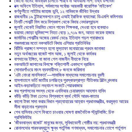
কোনো নামেই কার্যক্রম চালাতে পারবে না আওয়ামী লীগ: তথ্য উপদেষ্টা
বক্স অফিসে ইতিহাস, সর্বকালের সর্বোচ্চ আয়কারী বায়োপিক ‘মাইকেল’
কর্ণফুলীতে লাইটার জাহাজ ডুবি, ১২ নাবিককে জীবিত উদ্ধার
রাজধানীর ১৯ ইন্টারসেকশনে চালু এআই ট্রাফিক ক্যামেরা: ডিএমপি কমিশনার
তিনটি পেনাল্টি মিস করে বিশ্বকাপ থেকে বিদায় নেদারল্যান্ডস
জুলাই থেকেই নিয়মিত বেতন পাবেন শিক্ষকরা, দেওয়া হবে বকেয়াও
ভয়াবহ জোড়া ভূমিকম্পে নিহত বেড়ে ১,৭১৯ জন, আহত কয়েক হাজার
জার্মানির পেনাল্টির অজেয় রেকর্ড ভেঙে ইতিহাস গড়ল প্যারাগুয়ে
পঞ্চমবারের মতো নকআউটে বিদায় এশিয়ার প্রতিনিধির
বিটিভি প্রাঙ্গণে সম্পন্ন হলো মুস্তাফা মনোয়ারের প্রথম জানাজা
নতুন অর্থবছরের বাজেট পাস আজ, ১ জুলাই থেকে কার্যকর
বাগদানের ইঙ্গিত, যা জানা গেল নাজনীন নীহাকে নিয়ে
নকআউটে জাপানের বিপক্ষে শক্তিশালী একাদশে ব্রাজিল
সোনারগাঁওয়ে মাংস ব্যবসায়ীসহ ৮ জনকে জরিমানা
‘এটা নোংরা মানসিকতা’—সামাজিক মাধ্যমের সমালোচনায় বুবলী
হাসপাতালে ভর্তি জাতীয় চলচ্চিত্র পুরস্কারপ্রাপ্ত গীতিকার মিল্টন খন্দকার
আইন-কড়াকড়িতে লভ্যাংশ সংকটে শেয়ারবাজার
কর প্রশাসনের সদস্য থেকে এনবিআর চেয়ারম্যান আহসান হাবিব
কাঁড়ি কাঁড়ি টাকা ঢেলেও বিশ্বকাপে ব্যর্থ সৌদি আরব-কাতার
কালো টাকা সাদা করার বিধান প্রত্যাহারের আহ্বান প্রধানমন্ত্রীর, করমুক্ত আয়ের
সীমা বাড়ানোর প্রস্তাব
শেখ হাসিনার দেশে ফিরতে চাওয়ার ঘোষণা রাজনৈতিক স্ট্যান্টবাজি: চিফ
প্রসিকিউটর
‘জীবনবান্ধব বাজেট’ মানুষের জন্য, সুবিধাভোগী গোষ্ঠীর নয়: প্রধানমন্ত্রী
রোনালদোর পারফরম্যান্সে ক্ষুব্ধ পর্তুগিজ গণমাধ্যম, সমালোচনার তোপে পর্তুগাল