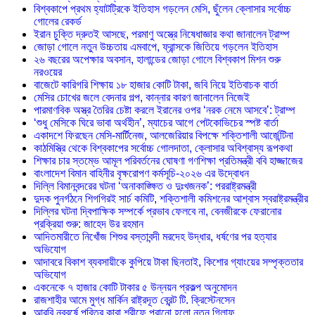
বিশ্বকাপে প্রথম হ্যাটট্রিকে ইতিহাস গড়লেন মেসি, ছুঁলেন ক্লোসার সর্বোচ্চ
গোলের রেকর্ড
ইরান চুক্তি দ্রুতই আসছে, পরমাণু অস্ত্রে নিষেধাজ্ঞার কথা জানালেন ট্রাম্প
জোড়া গোলে নতুন উচ্চতায় এমবাপে, ফ্রান্সকে জিতিয়ে গড়লেন ইতিহাস
২৬ বছরের অপেক্ষার অবসান, হালান্ডের জোড়া গোলে বিশ্বকাপ মিশন শুরু
নরওয়ের
বাজেটে কারিগরি শিক্ষায় ১৮ হাজার কোটি টাকা, জবি নিয়ে ইতিবাচক বার্তা
মেসির চোখের জলে বেদনার গল্প, কান্নার কারণ জানালেন নিজেই
পারমাণবিক অস্ত্র তৈরির চেষ্টা করলে ইরানের ওপর ‘নরক নেমে আসবে’: ট্রাম্প
‘শুধু মেসিকে ঘিরে ভাবা অর্থহীন’, ম্যাচের আগে পেটকোভিচের স্পষ্ট বার্তা
একাদশে ফিরছেন মেসি-মার্টিনেজ, আলজেরিয়ার বিপক্ষে শক্তিশালী আর্জেন্টিনা
কাঠমিস্ত্রি থেকে বিশ্বকাপের সর্বোচ্চ গোলদাতা, ক্লোসার অবিশ্বাস্য রূপকথা
শিক্ষার চার স্তম্ভে আমূল পরিবর্তনের ঘোষণা গণশিক্ষা প্রতিমন্ত্রী ববি হাজ্জাজের
বাংলাদেশ বিমান বাহিনীর বৃক্ষরোপণ কর্মসূচি-২০২৬ এর উদ্বোধন
দিল্লি বিমানবন্দরের ঘটনা ‘অনাকাঙ্ক্ষিত ও দুঃখজনক’: পররাষ্ট্রমন্ত্রী
দুদক পুনর্গঠনে শিগগিরই সার্চ কমিটি, শক্তিশালী কমিশনের আশ্বাস স্বরাষ্ট্রমন্ত্রীর
দিল্লির ঘটনা দ্বিপাক্ষিক সম্পর্কে প্রভাব ফেলবে না, বেনজীরকে ফেরানোর
প্রক্রিয়া শুরু: জাহেদ উর রহমান
আদিতমারীতে নিখোঁজ শিশুর বস্তাবন্দী মরদেহ উদ্ধার, ধর্ষণের পর হত্যার
অভিযোগ
আদাবরে বিকাশ ব্যবসায়ীকে কুপিয়ে টাকা ছিনতাই, কিশোর গ্যাংয়ের সম্পৃক্ততার
অভিযোগ
একনেকে ৭ হাজার কোটি টাকার ৫ উন্নয়ন প্রকল্প অনুমোদন
রাজশাহীর আমে মুগ্ধ মার্কিন রাষ্ট্রদূত ব্রেন্ট টি. ক্রিস্টেনসেন
আরবি নববর্ষে পবিত্র কাবা শরীফে পরানো হলো নতুন গিলাফ