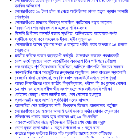
সোনারগাঁওয়ে চেয়ারম্যান প্রার্থী ঘোষনা দেওয়ায় বিএনপি নেতাকে প্রাণনাশের
হুমকির অভিযোগ
সোনারগাঁওয়ে ১০ টাকা চাঁদা না পেয়ে অটোরিকসা চালক হত্যা প্রধান আসামী
গ্রেপ্তার
সোনারগাঁওয়ে মাদকের বিরুদ্ধে সামাজিক প্রতিরোধ গড়ার আহ্বান
‘বরবাদ’-এর পর আবারও এক হচ্ছেন শাকিব-হৃদয়
বিদেশি শিল্পীদের কনসার্ট বারবার স্থগিত, অনিশ্চয়তায় আয়োজক-দর্শক
স্বামীকে হত্যা করে মরদেহ ৬ টুকরা, স্ত্রীর মৃত্যুদণ্ড
সোনারগাঁয়ে অবৈধ ফুটপাত দখল ও রাস্তায় পার্কিং করার অপরাধে ১৫ জনকে
গ্রেফতার
জাতীয় কবিকে স্মরণে বছরব্যাপী কর্মসূচি, উদ্বোধন করলেন প্রধানমন্ত্রী
কেপ ভার্দে ম্যাচের আগে আর্জেন্টিনার একাদশে তিন পজিশনে ধোঁয়াশা
গরু জবাইয়ে পূর্ণ নিষেধাজ্ঞার বিরোধিতা, আপিলে থালাপতি বিজয়ের সরকার
নকআউটের আগে আর্জেন্টিনার রুদ্ধদ্বার অনুশীলন, চমক রাখছেন স্কালোনি
রেকর্ডের রাজা রোনালদো, তবু বিশ্বকাপ নকআউটে এখনো গোলশূন্য!
আহত শিক্ষার্থীদের পাশে জাতীয় বিশ্ববিদ্যালয়, পরীক্ষা ফি মওকুফের ঘোষণা
১২ লাখ ৭০ হাজার পরীক্ষার্থীর অংশগ্রহণে শুরু এইচএসসি পরীক্ষা
কেইনের জোড়া গোলে নাটকীয় জয়, শেষ ষোলোয় ইংল্যান্ড
প্রধানমন্ত্রীর সঙ্গে জাপানি প্রতিনিধি দলের সাক্ষাৎ
আলোচিত সেই তান্ত্রিকের দাবি, বিশ্বকাপ জিতবে রোনালদোর পর্তুগাল
সোনারগাঁওয়ে ১৯ মামলার আসামি দুর্ধর্ষ ডাকাত সর্দার সোহান গ্রেফতার
ইতিহাসের পাতায় অমর হয়ে থাকবেন এই ১০ কিংবদন্তি
এমবাপে-ওলিসের ঝড়ে সুইডেনকে উড়িয়ে শেষ ষোলোয় ফ্রান্স
দেশে যুক্ত হলো আরও ৩ নতুন উপজেলা ও ১ নতুন থানা
কাতারে সড়ক দুর্ঘটনায় নিহত পাঁচ প্রবাসীর মরদেহ দেশে পৌঁছেছে