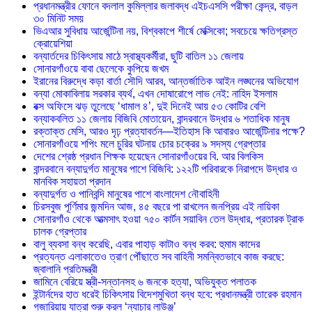
প্রধানমন্ত্রীর ফোনে বদলাল কুমিল্লার জলাবদ্ধ এইচএসসি পরীক্ষা কেন্দ্র, বাড়ল
৩০ মিনিট সময়
ভিএআর সুবিধায় আর্জেন্টিনা নয়, বিশ্বকাপে শীর্ষে মেক্সিকো; সবচেয়ে ক্ষতিগ্রস্ত
ক্রোয়েশিয়া
বন্যার্তদের চিকিৎসায় মাঠে স্বাস্থ্যকর্মীরা, ছুটি বাতিল ১১ জেলায়
সোনারগাঁওয়ে বাবা ছেলেকে কুপিয়ে জখম
ইরানের বিরুদ্ধে কড়া বার্তা সৌদি আরব, আন্তর্জাতিক আইন লঙ্ঘনের অভিযোগ
বন্যা মোকাবিলায় সরকার ব্যর্থ, এখন দোষারোপে লাভ নেই: নাহিদ ইসলাম
বক্স অফিসে ঝড় তুলেছে ‘ধামাল ৪’, দুই দিনেই আয় ৫৩ কোটির বেশি
বন্যাকবলিত ১১ জেলায় বিজিবি মোতায়েন, বান্দরবানে উদ্ধার ৬ শতাধিক মানুষ
রক্তাক্ত মেসি, আরও দৃঢ় প্রত্যাবর্তন—ইতিহাস কি আবারও আর্জেন্টিনার পক্ষে?
সোনারগাঁওয়ে শপিং মলে চুরির ঘটনায় চোর চক্রের ৯ সদস্য গ্রেপ্তার
দেশের শ্রেষ্ঠ প্রধান শিক্ষক হয়েছেন সোনারগাঁওয়ের বি. আর বিলকিস
বান্দরবানে বন্যাদুর্গত মানুষের পাশে বিজিবি: ১২২টি পরিবারকে নিরাপদে উদ্ধার ও
মানবিক সহায়তা প্রদান
বন্যাদুর্গত ও পানিবন্দি মানুষের পাশে বাংলাদেশ নৌবাহিনী
চিরসবুজ পূর্ণিমার জন্মদিন আজ, ৪৫ বছরে পা রাখলেন জনপ্রিয় এই নায়িকা
সোনারগাঁও থেকে আত্মসাৎ হওয়া ৭৫০ কার্টন সয়াবিন তেল উদ্ধার, প্রতারক ট্রাক
চালক গ্রেপ্তার
বালু ব্যবসা বন্ধ করেছি, এবার পাহাড় কাটাও বন্ধ করব: হুমাম কাদের
প্রত্যন্ত এলাকাতেও ত্রাণ পৌঁছাতে সব বাহিনী সমন্বিতভাবে কাজ করছে:
জ্বালানি প্রতিমন্ত্রী
জামিনে বেরিয়ে স্ত্রী-সন্তানসহ ৬ জনকে হত্যা, অভিযুক্ত পলাতক
ইন্টার্নদের হাত ধরেই চিকিৎসায় বিদেশমুখিতা বন্ধ হবে: প্রধানমন্ত্রী তারেক রহমান
গজারিয়ায় যাত্রা শুরু করল ‘ন্যাচার লাউঞ্জ’