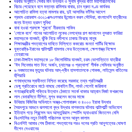
দরবার অনুষ্ঠানে সেবার মান উন্নয়ন ও সুনাম বৃদ্ধির বার্তা মহাপরিচালকের
বিচার পেয়েছেন বলে মন্তব্য রামিসার বাবার, চান দ্রুত দণ্ড কার্যকর
আলোচিত রামিসা হত্যা মামলার রায়, দুই আসামির ফাঁসির আদেশ
প্রথম এয়ারবাস এ৩২১এক্সএলআর উন্মোচন করল সৌদিয়া, বাংলাদেশি যাত্রীদের
জন্য উন্নত ভ্রমণ সুবিধা
বাবা হওয়া প্রসঙ্গে ‘পুরনো’ নীরবতায় শাকিব
‘লোকে বলে’ গানের আলোচিত লুকের নেপথ্যের গল্প জানালেন নুসরাত ফারিয়া
মহাসড়কে যানজট, ঝুঁকি নিয়ে নদীপথে ঢাকায় ফিরছে মানুষ
শিক্ষামন্ত্রীর পদত্যাগের দাবিতে দিল্লিতে ককরোচ জনতা পার্টির বিক্ষোভ
যুক্তরাষ্ট্র-ইরানের পাল্টাপাল্টি হামলায় ফের উত্তেজনা, ক্ষেপণাস্ত্র নিক্ষেপ
তেহরানের
ঢাকা-টাঙ্গাইল মহাসড়কে ১৮ কিলোমিটার যানজট, চরম ভোগান্তিতে যাত্রীরা
‘ঈদ সিনেমার সাত দিন: অর্জন, চ্যালেঞ্জ ও প্রত্যাশা’ শীর্ষক সেমিনার অনুষ্ঠিত
৬ নবজাতকের মৃত্যুর ঘটনায় আদ্-দ্বীন হাসপাতালকে শোকজ, লাইসেন্স বাতিলের
হুঁশিয়ারি
গণমাধ্যমের স্বাধীনতা নিশ্চিত করেছে সরকার: তথ্য প্রতিমন্ত্রী
ডেঙ্গু প্রতিরোধে মাঠে নামছে মোবাইল টিম, লার্ভা পেলেই জরিমানা
গণতন্ত্রবিরোধী শক্তির উত্থান ঠেকাতে সতর্ক থাকার আহ্বান মির্জা ফখরুলের
লাল বেনারসিতে দীপ্তি, মুগ্ধ করলেন কনের সাজে
উখিয়ায় বিজিবির অভিযানে অস্ত্র-গোলাবারুদ ও ৪০০০ ইয়াবা উদ্ধার
সৈয়দপুরে আগুনে ঝলসানো বৃদ্ধ উদ্ধার নাশকতার ঘটনায় পাল্টাপাল্টি অভিযোগ
ইতিহাস গড়ে প্রিন্সেস অব আস্তুরিয়াস স্পোর্টস অ্যাওয়ার্ড জিতলেন মেসি
বিএসইসির নতুন নির্বাহী পরিচালক হলেন আবুল কালাম
বিএনপিই আমার শেষ ঠিকানা: পদত্যাগের পরও দলের প্রতি আনুগত্যের ঘোষণা
দীপেন দেওয়ানের