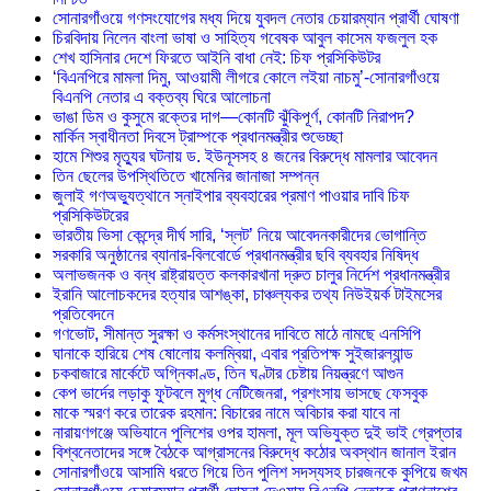
সোনারগাঁওয়ে গণসংযোগের মধ্য দিয়ে যুবদল নেতার চেয়ারম্যান প্রার্থী ঘোষণা
চিরবিদায় নিলেন বাংলা ভাষা ও সাহিত্য গবেষক আবুল কাসেম ফজলুল হক
শেখ হাসিনার দেশে ফিরতে আইনি বাধা নেই: চিফ প্রসিকিউটর
‘বিএনপিরে মামলা দিমু, আওয়ামী লীগরে কোলে লইয়া নাচমু’-সোনারগাঁওয়ে
বিএনপি নেতার এ বক্তব্য ঘিরে আলোচনা
ভাঙা ডিম ও কুসুমে রক্তের দাগ—কোনটি ঝুঁকিপূর্ণ, কোনটি নিরাপদ?
মার্কিন স্বাধীনতা দিবসে ট্রাম্পকে প্রধানমন্ত্রীর শুভেচ্ছা
হামে শিশুর মৃত্যুর ঘটনায় ড. ইউনূসসহ ৪ জনের বিরুদ্ধে মামলার আবেদন
তিন ছেলের উপস্থিতিতে খামেনির জানাজা সম্পন্ন
জুলাই গণঅভ্যুত্থানে স্নাইপার ব্যবহারের প্রমাণ পাওয়ার দাবি চিফ
প্রসিকিউটরের
ভারতীয় ভিসা কেন্দ্রে দীর্ঘ সারি, ‘স্লট’ নিয়ে আবেদনকারীদের ভোগান্তি
সরকারি অনুষ্ঠানের ব্যানার-বিলবোর্ডে প্রধানমন্ত্রীর ছবি ব্যবহার নিষিদ্ধ
অলাভজনক ও বন্ধ রাষ্ট্রায়ত্ত কলকারখানা দ্রুত চালুর নির্দেশ প্রধানমন্ত্রীর
ইরানি আলোচকদের হত্যার আশঙ্কা, চাঞ্চল্যকর তথ্য নিউইয়র্ক টাইমসের
প্রতিবেদনে
গণভোট, সীমান্ত সুরক্ষা ও কর্মসংস্থানের দাবিতে মাঠে নামছে এনসিপি
ঘানাকে হারিয়ে শেষ ষোলোয় কলম্বিয়া, এবার প্রতিপক্ষ সুইজারল্যান্ড
চকবাজারে মার্কেটে অগ্নিকাণ্ড, তিন ঘণ্টার চেষ্টায় নিয়ন্ত্রণে আগুন
কেপ ভার্দের লড়াকু ফুটবলে মুগ্ধ নেটিজেনরা, প্রশংসায় ভাসছে ফেসবুক
মাকে স্মরণ করে তারেক রহমান: বিচারের নামে অবিচার করা যাবে না
নারায়ণগঞ্জে অভিযানে পুলিশের ওপর হামলা, মূল অভিযুক্ত দুই ভাই গ্রেপ্তার
বিশ্বনেতাদের সঙ্গে বৈঠকে আগ্রাসনের বিরুদ্ধে কঠোর অবস্থান জানাল ইরান
সোনারগাঁওয়ে আসামি ধরতে গিয়ে তিন পুলিশ সদস্যসহ চারজনকে কুপিয়ে জখম