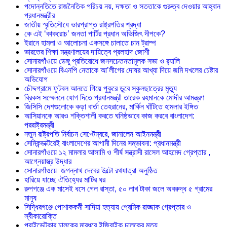
পদোন্নতিতে রাজনৈতিক পরিচয় নয়, দক্ষতা ও সততাকে গুরুত্ব দেওয়ার আহ্বান
প্রধানমন্ত্রীর
জাতীয় স্মৃতিসৌধে ভারপ্রাপ্ত রাষ্ট্রপতির শ্রদ্ধা
কে এই ‘কাকরোচ’ জনতা পার্টির প্রধান অভিজিৎ দীপকে?
ইরানে হামলা ও আলোচনা একসঙ্গে চালাতে চান ট্রাম্প
ভারতের শিক্ষা মন্ত্রণালয়ের দায়িত্বে প্রলহাদ জোশী
সোনারগাঁওয়ে ডেঙ্গু প্রতিরোধে জনসচেতনতামূলক সভা ও র‍্যালি
সোনারগাঁওয়ে বিএনপি নেতাকে আ’লীগের দোষর আখ্যা দিয়ে জমি দখলের চেষ্টার
অভিযোগ
চৌদ্দগ্রামে ফুটবল আনতে গিয়ে পুকুরে ডুবে স্কুলছাত্রের মৃত্যু
ব্রিকস সম্মেলনে যোগ দিতে প্রধানমন্ত্রী তারেক রহমানকে মোদীর আমন্ত্রণ
জিসিসি দেশগুলোকে কড়া বার্তা তেহরানের, মার্কিন ঘাঁটিতে হামলার ইঙ্গিত
আসিয়ানকে আরও শক্তিশালী করতে ঘনিষ্ঠভাবে কাজ করবে বাংলাদেশ:
পররাষ্ট্রমন্ত্রী
নতুন রাষ্ট্রপতি নির্বাচন সেপ্টেম্বরে, জানালেন আইনমন্ত্রী
সেমিকন্ডাক্টরেই বাংলাদেশের আগামী দিনের সম্ভাবনা: প্রধানমন্ত্রী
সোনারগাঁওয়ে ১২ মামলার আসামি ও শীর্ষ সন্ত্রাসী রাসেল আহমেদ গ্রেপ্তার ,
আগ্নেয়াস্ত্র উদ্ধার
সোনারগাঁওয়ে জগন্নাথ দেবের উল্টো রথযাত্রা অনুষ্ঠিত
হারিয়ে যাচ্ছে ঐতিহ্যের মাটির ঘর
রুপগঞ্জে এক মাসেই ধসে গেল রাস্তা, ৫০ লাখ টাকা জলে অবরুদ্ধ ৫ গ্রামের
মানুষ
সিদ্ধিরগঞ্জে পোশাককর্মী সাদিয়া হত্যায় প্রেমিক রাজ্জাক গ্রেপ্তার ও
স্বীকারোক্তি
প্রাইভেটকার চালকের মারধরে ইজিবাইক চালকের মৃত্যু