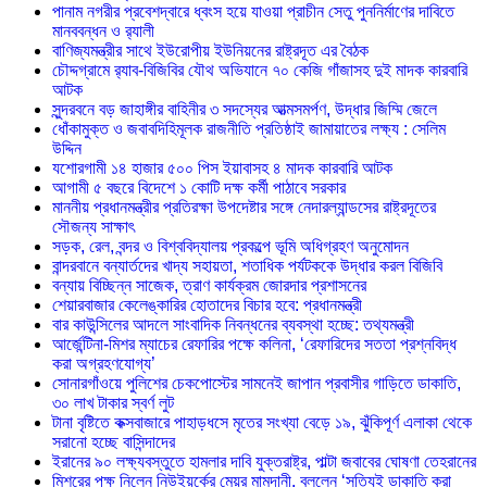
পানাম নগরীর প্রবেশদ্বারে ধ্বংস হয়ে যাওয়া প্রাচীন সেতু পুননির্মাণের দাবিতে
মানববন্ধন ও র‌্যালী
বাণিজ্যমন্ত্রীর সাথে ইউরোপীয় ইউনিয়নের রাষ্ট্রদূত এর বৈঠক
চৌদ্দগ্রামে র‌্যাব-বিজিবির যৌথ অভিযানে ৭০ কেজি গাঁজাসহ দুই মাদক কারবারি
আটক
সুন্দরবনে বড় জাহাঙ্গীর বাহিনীর ৩ সদস্যের আত্মসমর্পণ, উদ্ধার জিম্মি জেলে
ধোঁকামুক্ত ও জবাবদিহিমূলক রাজনীতি প্রতিষ্ঠাই জামায়াতের লক্ষ্য : সেলিম
উদ্দিন
যশোরগামী ১৪ হাজার ৫০০ পিস ইয়াবাসহ ৪ মাদক কারবারি আটক
আগামী ৫ বছরে বিদেশে ১ কোটি দক্ষ কর্মী পাঠাবে সরকার
মাননীয় প্রধানমন্ত্রীর প্রতিরক্ষা উপদেষ্টার সঙ্গে নেদারল্যান্ডসের রাষ্ট্রদূতের
সৌজন্য সাক্ষাৎ
সড়ক, রেল, বন্দর ও বিশ্ববিদ্যালয় প্রকল্পে ভূমি অধিগ্রহণ অনুমোদন
বান্দরবানে বন্যার্তদের খাদ্য সহায়তা, শতাধিক পর্যটককে উদ্ধার করল বিজিবি
বন্যায় বিচ্ছিন্ন সাজেক, ত্রাণ কার্যক্রম জোরদার প্রশাসনের
শেয়ারবাজার কেলেঙ্কারির হোতাদের বিচার হবে: প্রধানমন্ত্রী
বার কাউন্সিলের আদলে সাংবাদিক নিবন্ধনের ব্যবস্থা হচ্ছে: তথ্যমন্ত্রী
আর্জেন্টিনা-মিশর ম্যাচের রেফারির পক্ষে কলিনা, ‘রেফারিদের সততা প্রশ্নবিদ্ধ
করা অগ্রহণযোগ্য’
সোনারগাঁওয়ে পুলিশের চেকপোস্টের সামনেই জাপান প্রবাসীর গাড়িতে ডাকাতি,
৩০ লাখ টাকার স্বর্ণ লুট
টানা বৃষ্টিতে কক্সবাজারে পাহাড়ধসে মৃতের সংখ্যা বেড়ে ১৯, ঝুঁকিপূর্ণ এলাকা থেকে
সরানো হচ্ছে বাসিন্দাদের
ইরানের ৯০ লক্ষ্যবস্তুতে হামলার দাবি যুক্তরাষ্ট্র, পাল্টা জবাবের ঘোষণা তেহরানের
মিশরের পক্ষ নিলেন নিউইয়র্কের মেয়র মামদানী, বললেন ‘সত্যিই ডাকাতি করা