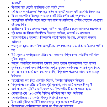
হয়েছে!’
বিশ্বাস আর ধৈর্যের ম্যাজিকে শেষ আটে স্পেন
মেসির গোল বাতিলের সিদ্ধান্ত সঠিক না ভুল? সাবেক দুই রেফারির ভিন্ন মত
ফিফা সভাপতির বিরুদ্ধে তদন্তের দাবি ইউরোপীয় আইনপ্রণেতাদের
আর্জেন্টিনার নাটকীয় জয়ে আবেগঘন বার্তা অপরাজিতার, মেসির নেতৃত্বে দেখলেন
জীবনের শিক্ষা
ব্রাজিলের বিদায়ে মর্মাহত চঞ্চল, মেসি ও আর্জেন্টিনার জন্য জানালেন শুভকামনা
দুই দশক পর গিজার পিরামিডে ফিরছেন শাকিরা, কনসার্ট ২৮ নভেম্বর
আরব সাগরে ৫ ক্রুসহ পাকিস্তানি কার্গো বিমান নিখোঁজ, জোরালো উদ্ধার
অভিযান
পাহাড়সম চ্যালেঞ্জ পেরিয়ে আর্জেন্টিনার রূপকথার জয়, কোয়ার্টার ফাইনালে মেসির
দল
টাইব্রেকারে কলম্বিয়াকে হারিয়ে ৭২ বছর পর বিশ্বকাপের কোয়ার্টার ফাইনালে
সুইজারল্যান্ড
হরমুজ প্রণালিতে ট্যাংকারে হামলার জেরে ইরানে যুক্তরাষ্ট্রের নতুন হামলা
কুমিল্লায় আদর্শ সদর উপজেলার ধনপুরে ফুটবল সমর্থকদের সংঘর্ষে যুবক নিহত
৯৬ বছরের রেকর্ডে ভাগ বসালেন মেসি, বিশ্বকাপে গড়লেন আরও এক অনন্য
ইতিহাস
আর্জেন্টিনার জয় নিয়ে রেফারিং বিতর্ক, ফিফায় অভিযোগ মিসরের
বিশ্বকাপের কোয়ার্টার ফাইনাল সূচি প্রকাশ, শেষ আটে জমজমাট লড়াই
অর্থ পাচার ও দুর্নীতির অভিযোগে ১০ শিল্পগোষ্ঠীর বিরুদ্ধে মামলা হচ্ছে
সোনারগাঁওয়ে ২৬৩ কেজি নিষিদ্ধ পলিথিন ব্যাগ জব্দ, জরিমানা
সোনারগাঁওয়ে ২৫ কেজি নিষিদ্ধ পিরানহা মাছ জব্দ
টানা ভারী বৃষ্টিতে অনির্দিষ্টকালের জন্য বন্ধ সাজেক পর্যটনকেন্দ্র
বিশ্বকাপের সেমিফাইনালে নতুন বল ‘ট্রিওন্ডা ফাইনাল’