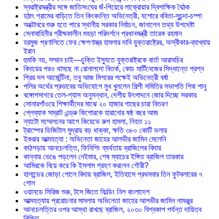
স্বরাষ্ট্রমন্ত্রীর সঙ্গে জাতিসংঘের জঁ-পিয়েরে লাক্রোয়ার দ্বিপাক্ষিক বৈঠক
হঠাৎ গ্রামের বাড়িতে তিন কিংবদন্তি অভিনেত্রী, যশোরে ববিতা-সুচন্দা-চম্পা
অক্টোবরে শুরু হতে পারে স্থানীয় সরকার নির্বাচন, জানালেন তথ্য উপদেষ্টা
সেনাবাহিনীর গ্রীষ্মকালীন মহড়া পরিদর্শনে প্রধানমন্ত্রী তারেক রহমান
হরমুজ প্রণালিতে ফের ক্ষেপণাস্ত্র হামলার দাবি যুক্তরাষ্ট্রের, অস্বীকার-ব্যাখ্যায়
ইরান
হুমকি নয়, সম্মান চাই—চুক্তি ইস্যুতে যুক্তরাষ্ট্রকে বার্তা আরাঘচির
বিদায়ের পরও থামছে না রোনালদো বিতর্ক, কোচ মার্টিনেজের সিদ্ধান্তে প্রশ্ন
প্রিয় দল আর্জেন্টিনা, তবু আজ মিশরের পক্ষেই অভিনেত্রী বর্ষা
পলির অর্থের প্রভাবের অভিযোগে মুখ খুললেন শিল্পী সমিতির সভাপতি শিবা শানু
বঙ্গোপসাগরে তেল-গ্যাস অনুসন্ধান, দেশীয় উৎপাদনে জোর দিচ্ছে সরকার
সোনারগাঁওয়ে শিক্ষার্থীদের মাঝে ২০ হাজার গাছের চারা বিতরণ
প্লেব্যাক সম্রাট এন্ড্রু কিশোরকে হারানোর ষষ্ঠ বছর আজ
ন্যাটো সম্মেলনের আগে কিয়েভে রুশ হামলা, নিহত ১১
ট্রাম্পের ডিজিটাল মুদ্রায় বড় ধাক্কা, ক্ষতি ৩৮০ কোটি ডলার
ইকরার আত্মহত্যা : অভিনেতা জাহের আলভীর জামিন মেলেনি
কাঠগড়ায় আনচেলত্তি, ফিনিশিং ব্যর্থতায় ব্রাজিলের বিদায়
কান্নায় ভেঙে পড়লেন নেইমার, শেষ ম্যাচের ইঙ্গিত ব্রাজিল তারকার
আমিরকে বিয়ে করে কি ইসলাম গ্রহণ করলেন গৌরী?
হালান্ডের জোড়া গোলে বিদায় ব্রাজিল, ইতিহাসে প্রথমবার তিন ফুটবলারের ৭
গোল
ওয়ানডে সিরিজ শুরু, টসে জিতে ফিল্ডিং নিল বাংলাদেশ
আত্মহত্যায় প্ররোচনার মামলায় অভিনেতা জাহের আলভীর জামিন নামঞ্জুর
আনচেলত্তির ওপর আস্থা রাখছে ব্রাজিল, ২০৩০ বিশ্বকাপ পর্যন্ত দায়িত্ব
নিশ্চিত