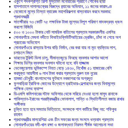
একুশে পদকপ্রাপ্ত শিল্পী মুস্তাফা মনোয়ারের প্রয়াণে শোকের ছায়া
হাসপাতালে দালালচক্রের বিরুদ্ধে র‍্যাবের অভিযান, ১১ জনের কারাদণ্ড
যেকোনো মূল্যে তিস্তা ব্যারেজ মহাপরিকল্পনা বাস্তবায়ন করবে সরকার:
প্রধানমন্ত্রী
সাতক্ষীরায় ৭৩ কোটি ৭৫ লক্ষাধিক টাকা মূল্যের বিপুল পরিমাণ মাদকদ্রব্য ধ্বংস
করলো বিজিবি
৫০০ ও ১০০০ টাকার নোট সাময়িক বাতিলের প্রস্তাব সরকারদলীয় এমপির
সোনারগাঁয়ে মেঘনা নদীতে বিআইডব্লিউটিআইয়ের ড্রেজিং, চাঁদা না পেয়ে অপ
প্রচারের অভিযোগ
সোনারগাঁওয়ে রাস্তার উপর বাড়ি নির্মান, বের করা যায় না মৃত ব্যক্তির লাশ,
চলাচলে বিঘ্ন
ভারতের টুরিস্ট ভিসা চালু, সীমান্তজুড়ে ফিরছে ব্যবসার আশার আলো
শিক্ষায় ডিগ্রি ব্যবসার অবসান ঘটানো হবে: ববি হাজ্জাজ
ভেনেজুয়েলায় ভূমিকম্পে নিহত বেড়ে ১৪৩০, নিখোঁজ ৫১ হাজারের বেশি
করমুক্ত আয়সীমা ৬ লাখ টাকা করার প্রস্তাব নুরুল হক নুরের
হামজা চৌধুরী: বাংলাদেশের ফুটবলে নবজাগরণের অগ্রদূত
ফুলবাড়িয়া ট্রাফিক জোনের উদ্যোগে ড্রাইভার-হেল্পারদের জন্য বিনামূল্যে
পাক্ষিক হেলথ ক্যাম্প
ডিএমপি কমিশনারের স্টাফ অফিসার থেকে সরিয়ে দেওয়া হলো মাসুদ রানাকে
পাকিস্তান-ইরানের পররাষ্ট্রমন্ত্রীর ফোনালাপ, শান্তি ও স্থিতিশীলতা বজায় রাখার
অঙ্গীকার
চুক্তি হতে হবে সমতার ভিত্তিতে, সংসদকে পাশ কাটিয়ে কিছু নয়: শফিকুর
রহমান
প্রধানমন্ত্রীর মালয়েশিয়া এবং চীন সফরের জন্য সংসদে ধন্যবাদ প্রস্তাব
সোনারগাঁওয়ের নদী-খাল রক্ষা ও জলাবদ্ধতা নিরসন শীর্ষক আলোচনা সভা