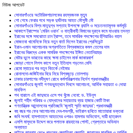
নিউজ আপডেট
সোনারগাঁওয়ে অটোরিকশাচালকের রহস্যজনক মৃত্যু
শো শেষে ফেরার পথে সড়ক দুর্ঘটনায় আহত মৌসুমী মৌ
সোনারগাঁওয়ে বিশ্ব মাতৃদুগ্ধ সপ্তাহ উপলক্ষে র‍্যালি ও সচেতনতামূলক কর্মসূচি
আকাশে ট্রাম্পের ‘মেরিন ওয়ান’ ও যাত্রীবাহী বিমানের দূরত্ব কমে যাওয়ায় তদন্ত
ইরানের সঙ্গে সমঝোতা চান ট্রাম্প, তবে সামরিক পদক্ষেপের হুঁশিয়ারিও বহাল
মোজতবা খামেনিকে নিয়ে নতুন বার্তা দিলেন ইরানের প্রেসিডেন্ট
ইরান-ওমান আলোচনার অগ্রগতিতে বিশ্ববাজারে কমল তেলের দাম
ইরানের বিরুদ্ধে একক সামরিক পদক্ষেপের ইঙ্গিত নেতানিয়াহুর
মেটার ভুলে ভারতের কাছে ক্ষমা চাইলেন মার্ক জাকারবার্গ
জোড়া গোলে লিগস কাপে নতুন ইতিহাস গড়লেন মেসি
রেমো ম্যাচের পর নতুন বিতর্কে নেইমার
রোনালদো-জর্জিইনার বিয়ে নিয়ে বিশ্বজুড়ে তোলপাড়
ঢাকার চারপাশের নদীদূষণ রোধে কর্মপরিকল্পনার নির্দেশ প্রধানমন্ত্রীর
সোনারগাঁওয়ে জুলাই গণঅভ্যুত্থান দিবসে আলোচনা, আর্থিক সহায়তা ও দোয়া
মাহফিল
পথ হারালে এই জাদুঘরে এসে পথ খুঁজে নেবো: ড. ইউনূস
জুলাই শহীদ পরিবার ও যোদ্ধাদের সহায়তায় ব্যয় হাজার কোটি টাকা
গণতান্ত্রিক আন্দোলনের প্রতিচ্ছবি ‘জুলাই স্মৃতি জাদুঘর’: প্রধানমন্ত্রী
বহু বছর পর ফের আলোচনায় দেব-শুভশ্রী, ভাইরাল ছবিতে মাতোয়ারা ভক্তরা
জবি সংঘর্ষ: হাসপাতালে আহতদের ওপরও হামলার অভিযোগ, দায়ী ছাত্রদল
এসপি মাসুদকে উদ্দেশ করে পলাতক রায়হানের পোস্ট, গ্রেপ্তারে অভিযান
অব্যাহত
লাইভে কান্নায় ভেঙে পড়লেন জ্যোতিকা জ্যোতি, জানালেন মানসিক ও আর্থিক