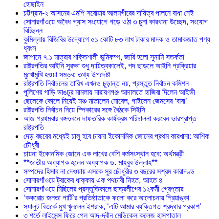
হোছাইন
চট্টগ্রাম-২ আসনের এমপি সরোয়ার আলমগীরের দায়িত্ব পালনে বাধা নেই
সোনারগাঁওয়ে অবৈধ গ্যাস সংযোগে গড়ে ওঠা ৩ চুনা কারখানা উচ্ছেদ, সংযোগ
বিচ্ছিন্ন
কুমিল্লায় বিজিবির উদ্যোগে ৫১ কোটি ৮৩ লাখ টাকার মাদক ও তামাকজাত পণ্য
ধ্বংস
জাপানে ৭.১ মাত্রার শক্তিশালী ভূমিকম্প, জারি হলো সুনামি সতর্কতা
রাষ্ট্রপতির আইনি সুরক্ষা শুধু দায়িত্বকালেই, পদ ছাড়লে আইনি প্রক্রিয়ার
মুখোমুখি হওয়া সম্ভব: তথ্য উপদেষ্টা
রাষ্ট্রপতি নির্বাচনের তারিখ এখনও চূড়ান্ত নয়, প্রস্তুত নির্বাচন কমিশন
পুলিশের গাড়ি ভাঙচুর মামলায় নারায়ণগঞ্জ আদালতে হাজিরা দিলেন আইভী
ছেলেকে কোলে নিয়েই মঞ্চ মাতালেন নোবেল, গাইলেন জেমসের ‘বাবা’
রাষ্ট্রপতি নির্বাচন নিয়ে স্পিকারের সঙ্গে বৈঠকে সিইসি
আজ প্রথমবার বঙ্গভবনে দাফতরিক কার্যক্রম পরিচালনা করবেন ভারপ্রাপ্ত
রাষ্ট্রপতি
দেড় বছরের মধ্যেই চালু হবে চায়না ইকোনমিক জোনের প্রথম কারখানা: আশিক
চৌধুরী
চায়না ইকোনমিক জোনে এক লাখের বেশি কর্মসংস্থান হবে: অর্থমন্ত্রী
**জাতীয় অধ্যাপক হলেন অধ্যাপক ড. মাহবুব উল্লাহ**
সম্পদের হিসাব না দেওয়ায় এসকে সুর চৌধুরীর ৩ বছরের সশ্রম কারাদণ্ড
সোনারগাঁওয়ে ট্রাকের ধাক্কায় এক পথচারী নিহত, আহত ৪
সোনারগাঁওয়ে মিছিলের প্রস্তুতিকালে ছাত্রলীগের ১২কর্মী গ্রেপ্তার
‘ককরোচ জনতা পার্টি’র প্রতিষ্ঠাতাকে ফলো করে আলোচনায় প্রিয়াঙ্কা
স্যালুট বিতর্কে মুখ খুললেন ইশরাক, ‘এটি আমার ব্যক্তিগত শ্রদ্ধার প্রকাশ’
৩ শর্তে লাইসেন্স ফিরে পেল আদ্-দ্বীন মেডিকেল কলেজ হাসপাতাল