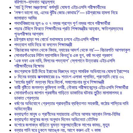
বরিশালে–হাসনাত আব্দুল্লাহ
‘মার্চ টু শিক্ষা মন্ত্রণালয়’ কর্মসূচি ঘোষণা এইচএসসি পরীক্ষার্থীদের
‘লক্ষণ ভালো নয়, এদের খুঁটির জোর কোথায়?’— চট্টগ্রামের হামলা নিয়ে
জামায়াত আমির
পদার্থবিজ্ঞানের ভুল ৬ ও ৭ নম্বর প্রশ্নে পূর্ণ নম্বর পাবে পরীক্ষার্থীরা
পড়ার টেবিলে ফিরতে শিক্ষার্থীদের প্রতি শিক্ষামন্ত্রীর আহ্বান, ক্ষতিগ্রস্তদের
পুনঃপরীক্ষার আশ্বাস
চট্টগ্রাম ছাড়া সব বোর্ডে যথাসময়ে চলবে এইচএসসি পরীক্ষা
পদত্যাগ দাবি নিয়ে যা বললেন শিক্ষামন্ত্রী
‘বিচারকের আসন থেকে বিদায়, ন্যায়ের আদর্শ থেকে নয়’— বিচারপতি আশফাকুল
সোনারগাঁওয়ের লিটল ম্যাগাজিন কিনতু’র এক যুগ, বর্ষা সংখ্যা প্রকাশ
‘এক দফা এক দাবি, মিলনের পদত্যাগ’ স্লোগানে উত্তরায় এইচএসসি
পরীক্ষার্থীদের বিক্ষোভ
কংগ্রেসকে চিঠি দিয়ে ইরানের বিরুদ্ধে নতুন সামরিক অভিযানের ঘোষণা ট্রাম্পের
৮ দিনের বন্যায় কক্সবাজারের ৪৯ শতাংশ এলাকা প্লাবিত, প্রাণহানি বেড়ে ৩২
‘ফার্মের মুরগি’ মন্তব্য ঘিরে বিতর্ক, সমালোচনার মুখে শিক্ষামন্ত্রী
ভারী বৃষ্টিতে জলমগ্ন কুমিল্লা নগরী, নৌকায় পরীক্ষাকেন্দ্রে এইচএসসি শিক্ষার্থীরা
সোনারগাঁওয়ে জাপান প্রবাসীর গাড়িতে ডাকাতির ঘটনায় লুন্ঠিত মালামালসহ ৪
ডাকাত গ্রেপ্তার
ধর্ষণের অভিযোগে গ্রেপ্তার শ্রাবন্তীর ব্যক্তিগত সহকারী, কঠোর শাস্তির দাবি
অভিনেত্রীর
বন্যাদুর্গত মানুষ ও প্রাণীদের সহায়তায় এগিয়ে আসার আহ্বান নিলয়-হিমির
বন্যাদুর্গত মানুষের জন্য অনুদান দিলেন অভিনেতা তৌসিফ
যশোরে জলাবদ্ধ বাড়িতে ঘুমন্ত স্কুলছাত্রীকে সাপের কামড়, মৃত্যু
বন্যার পানি ঘরে ঢুকলে আতঙ্ক নয়, আগে করুন এই ৭ কাজ