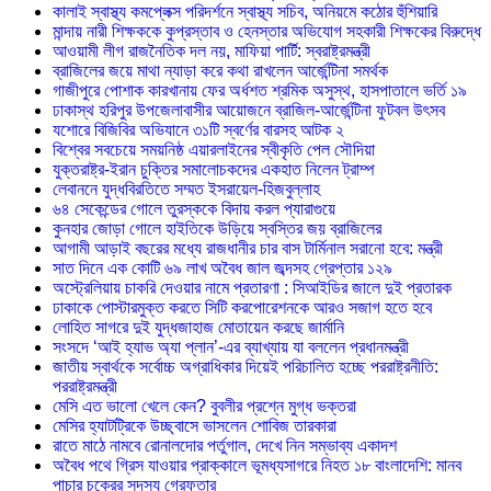
কালাই স্বাস্থ্য কমপ্লেক্স পরিদর্শনে স্বাস্থ্য সচিব, অনিয়মে কঠোর হুঁশিয়ারি
মান্দায় নারী শিক্ষককে কুপ্রস্তাব ও হেনস্তার অভিযোগ সহকারী শিক্ষকের বিরুদ্ধে
আওয়ামী লীগ রাজনৈতিক দল নয়, মাফিয়া পার্টি: স্বরাষ্ট্রমন্ত্রী
ব্রাজিলের জয়ে মাথা ন্যাড়া করে কথা রাখলেন আর্জেন্টিনা সমর্থক
গাজীপুরে পোশাক কারখানায় ফের অর্ধশত শ্রমিক অসুস্থ, হাসপাতালে ভর্তি ১৯
ঢাকাস্থ হরিপুর উপজেলাবাসীর আয়োজনে ব্রাজিল-আর্জেন্টিনা ফুটবল উৎসব
যশোরে বিজিবির অভিযানে ৩১টি স্বর্ণের বারসহ আটক ২
বিশ্বের সবচেয়ে সময়নিষ্ঠ এয়ারলাইনের স্বীকৃতি পেল সৌদিয়া
যুক্তরাষ্ট্র-ইরান চুক্তির সমালোচকদের একহাত নিলেন ট্রাম্প
লেবাননে যুদ্ধবিরতিতে সম্মত ইসরায়েল-হিজবুল্লাহ
৬৪ সেকেন্ডের গোলে তুরস্ককে বিদায় করল প্যারাগুয়ে
কুনহার জোড়া গোলে হাইতিকে উড়িয়ে স্বস্তির জয় ব্রাজিলের
আগামী আড়াই বছরের মধ্যে রাজধানীর চার বাস টার্মিনাল সরানো হবে: মন্ত্রী
সাত দিনে এক কোটি ৬৯ লাখ অবৈধ জাল জব্দসহ গ্রেপ্তার ১২৯
‎অস্ট্রেলিয়ায় চাকরি দেওয়ার নামে প্রতারণা : সিআইডির জালে দুই প্রতারক
ঢাকাকে পোস্টারমুক্ত করতে সিটি করপোরেশনকে আরও সজাগ হতে হবে
লোহিত সাগরে দুই যুদ্ধজাহাজ মোতায়েন করছে জার্মানি
সংসদে ‘আই হ্যাভ অ্যা প্লান’-এর ব্যাখ্যায় যা বললেন প্রধানমন্ত্রী
জাতীয় স্বার্থকে সর্বোচ্চ অগ্রাধিকার দিয়েই পরিচালিত হচ্ছে পররাষ্ট্রনীতি:
পররাষ্ট্রমন্ত্রী
মেসি এত ভালো খেলে কেন? বুবলীর প্রশ্নে মুগ্ধ ভক্তরা
মেসির হ্যাটট্রিকে উচ্ছ্বাসে ভাসলেন শোবিজ তারকারা
রাতে মাঠে নামবে রোনালদোর পর্তুগাল, দেখে নিন সম্ভাব্য একাদশ
‎অবৈধ পথে গ্রিস যাওয়ার প্রাক্কালে ভূমধ্যসাগরে নিহত ১৮ বাংলাদেশি: মানব
পাচার চক্রের সদস্য গ্রেফতার