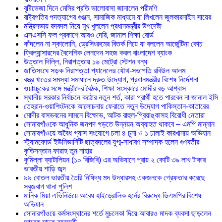
বৃষ্টিভেজা দিনে মেসির প্রতি ভালোবাসা জানালেন পরীমণি
রাষ্ট্রপতির পদত্যাগের গুঞ্জন, সামাজিক মাধ্যমে যা লিখলেন জুলকারনাইন সায়ের
মন্ত্রিসভায় রদবদল নিয়ে মুখ খুললেন প্রধানমন্ত্রীর উপদেষ্টা
এসএসসি ফল প্রকাশে আরও দেরি, জানাল শিক্ষা বোর্ড
কাঁদলেন না স্কালোনি, ড্রেসিংরুমের বিতর্ক নিয়ে যা বললেন আর্জেন্টিনা কোচ
ফ্রিল্যান্সারদের বৈদেশিক লেনদেন সহজ করল বাংলাদেশ ব্যাংক
উত্তাল দিল্লি, নিরাপত্তায় ১৬ মেট্রো স্টেশন বন্ধ
জাতিসংঘে সড়ক নিরাপত্তা প্যানেলের যৌথ-সভাপতি রবিউল আলম
বস্ত্র খাতের সমস্যা সমাধানে দ্রুত উদ্যোগ, প্রধানমন্ত্রীর বিশেষ নির্দেশনা
ওয়াংচুকের সঙ্গে মন্ত্রীদের বৈঠক, শিক্ষা সংস্কারে মোদীর বড় আশ্বাস
স্থানীয় সরকার নির্বাচনে কঠোর নতুন শর্ত, কারা প্রার্থী হতে পারবেন না জানাল ইসি
তেহরান-ওয়াশিংটনকে আলোচনায় ফেরাতে নতুন উদ্যোগ পাকিস্তান-কাতারের
মোদীর বাসভবনের সামনে বিক্ষোভ, আটক রাহুল-প্রিয়াঙ্কাসহ বিরোধী নেতারা
সোনারগাঁওকে আধুনিক জনপদ গড়তে উন্নয়ন অব্যাহত থাকবে – এমপি মান্নান
সোনারগাঁওয়ে অবৈধ গ্যাস সংযোগে চলা ৪ চুনা ও ১ ঢালাই কারখানায় অভিযান
স্ট্যামফোর্ড ইউনিভার্সিটি ছাত্রদলের যুগ্ম-সাধারণ সম্পাদক হলেন গুণবতীর
কৃতিসন্তান ফারাহ তুন নাহার
কুমিল্লা ব্যাটালিয়ন (১০ বিজিবি) এর অভিযানে প্রায় ২ কোটি ৩৯ লাখ টাকার
ভারতীয় শাড়ি জব্দ
৯৯ বোতল ভারতীয় তৈরি নিষিদ্ধ মদ উদ্ধারসহ একজনকে গ্রেফতার করেছে
সবুজবাগ থানা পুলিশ
মানিক মিয়া এভিনিউয়ে অবৈধ হাইড্রোলিক হর্নের বিরুদ্ধে ডিএমপির বিশেষ
অভিযান
সোনারগাঁওয়ে কর্মসংস্থানের শর্তে মুচলেকা দিয়ে আবারও মাদক ব্যবসা ছাড়লেন