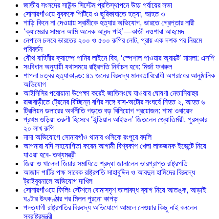
জাতীয় সংসদের সাউন্ড সিস্টেম প্রতিস্থাপনে উচ্চ পর্যায়ের সভা
সোনারগাঁওয়ে যুবককে পিটিয়ে ও ছুরিকাঘাতে হত্যা, আহত ৩
শাড়ি কিনে না দেওয়ায় স্বামীকে হত্যার অভিযোগ, ভারতে গ্রেপ্তার নারী
‘ক্যামেরার সামনে আমি অনেক আনন্দ পাই’—কাজী নওশাবা আহমেদ
নেপালে চলবে ভারতের ২০০ ও ৫০০ রুপির নোট, প্রায় এক দশক পর নিয়মে
পরিবর্তন
যৌথ বাহিনীর ক্যাম্পে পানির লাইনে বিষ, ‘স্পেশাল পাওয়ার অ্যাক্টে’ মামলা: এসপি
সংবিধান অনুযায়ী যথাসময়ে রাষ্ট্রপতি নির্বাচন হবে: মির্জা ফখরুল
শাপলা চত্বর হত্যাকাণ্ড: ৪১ জনের বিরুদ্ধে মানবতাবিরোধী অপরাধের আনুষ্ঠানিক
অভিযোগ
আইসিসির পরোয়ানা উপেক্ষা করেই জাতিসংঘে যাওয়ার ঘোষণা নেতানিয়াহুর
রাজবাড়ীতে ট্রেনের বিচ্ছিন্ন বগির সঙ্গে বাস-অটোর সংঘর্ষে নিহত ২, আহত ৬
ট্রিলিয়ন ডলারের অর্থনীতি গড়তে বড় বিনিয়োগ প্রয়োজন: শামা ওবায়েদ
প্রথম ওড়িয়া তরুণী হিসেবে ‘ইন্ডিয়ান আইডল’ জিতলেন জ্যোতির্ময়ী, পুরস্কার
২০ লাখ রুপি
নানা অভিযোগে সোনারগাঁও থানার ওসিকে রংপুরে বদলি
আপনারা যদি সহযোগিতা করেন আগামী বিশ্বকাপ খেলা লাভজনক ইভেন্টে নিয়ে
যাওয়া হবে- তথ্যমন্ত্রী
জিয়া ও খালেদা জিয়ার সমাধিতে শ্রদ্ধা জানালেন ভারপ্রাপ্ত রাষ্ট্রপতি
আজাদ পার্টির পক্ষ সাবেক রাষ্ট্রপতি সাহাবুদ্দিন ও আবদুল হামিদের বিরুদ্ধে
ট্রাইব্যুনালে অভিযোগ দাখিল
সোনারগাঁওয়ে ফিলিং স্টেশনে বোমাসদৃশ তালাবদ্ধ ব্যাগ নিয়ে আতঙ্ক, আড়াই
ঘণ্টার উৎকণ্ঠার পর মিলল পুরনো কাপড়
পদত্যাগী রাষ্ট্রপতির বিরুদ্ধে অভিযোগে আমলে নেওয়ার কিছু নাই বললেন
স্বরাষ্ট্রমন্ত্রী