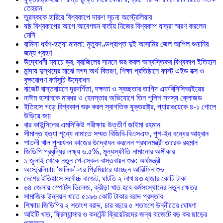
তেহরান
তুরস্ককে হারিয়ে বিশ্বকাপে দারুণ সূচনা অস্ট্রেলিয়ার
ষষ্ঠ বিশ্বকাপের আগে আবেগঘন বার্তায় নিজের বিশ্বকাপ যাত্রা স্মরণ করলেন
মেসি
রামিসা ধর্ষণ-হত্যা মামলা: মৃত্যুদণ্ডপ্রাপ্ত দুই আসামির জেল আপিল শুনানির
জন্য গ্রহণ
উদ্বোধনী ম্যাচে ড্র, ব্রাজিলের সামনে ভর করল অস্বস্তিকর বিশ্বকাপ ইতিহাস
মান্দায় দুস্থদের মাঝে নগদ অর্থ বিতরণ, শিক্ষা প্রতিষ্ঠানে ফাস্ট এইড বক্স ও
বৃক্ষরোপণ কর্মসূচি উদ্বোধন
বাজেট বাস্তবায়নে দূরদর্শিতা, দক্ষতা ও স্বচ্ছতার তাগিদ এফবিসিসিআইয়ের
নাঈম হাসানকে মারধর ও হেনস্তার অভিযোগে তিন পুলিশ সদস্য ক্লোজড
ইতিহাস গড়ে বিশ্বকাপ শুরু করল স্বাগতিক যুক্তরাষ্ট্র, প্যারাগুয়েকে ৪-১ গোলে
উড়িয়ে জয়
বার কাউন্সিলের এমসিকিউ পরীক্ষায় উত্তীর্ণ জাইমা রহমান
সীমান্ত হত্যা শূন্যে নামাতে সম্মত বিজিবি-বিএসএফ, পুশ-ইন বন্ধের আহ্বান
পাতলী খাল পুনঃখনন কাজের উদ্বোধন করলেন প্রধানমন্ত্রী তারেক রহমান
জিডিপি প্রবৃদ্ধির লক্ষ্য ৬.৫%, মূল্যস্ফীতি নামানোর অঙ্গীকার
১ জুলাই থেকে নতুন পে-স্কেল বাস্তবায়ন শুরু: অর্থমন্ত্রী
অস্ট্রেলিয়ায় ‘মালিক’-এর প্রিমিয়ারে যাচ্ছেন আরিফিন শুভ
দেশের ইতিহাসে সর্বোচ্চ বাজেট, ঘাটতি ২ লাখ ৪৩ হাজার কোটি টাকা
৬৪ জেলায় স্পোর্টস ভিলেজ, ক্রীড়া খাত হবে কর্মসংস্থানের নতুন ক্ষেত্র
সামাজিক উন্নয়ন খাতে ৫১৯৬ কোটি টাকার বরাদ্দ প্রস্তাব
শিক্ষায় জিডিপির ২ শতাংশ বরাদ্দ, চার বছরে ৫ শতাংশে উন্নীতের ঘোষণা
আইটি খাত, ফ্রিল্যান্সার ও কনটেন্ট ক্রিয়েটরদের জন্য বাজেটে বড় কর ছাড়ের