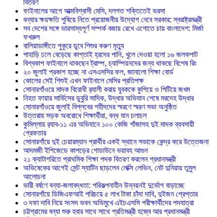
বিতরণ
ফাইনালের আগে আত্মবিশ্বাসী মেসি, দলগত শক্তিতেই ভরসা
বন্যার ক্ষয়ক্ষতি পুষিয়ে নিতে প্রয়োজনীয় উদ্যোগ নেবে সরকার: স্বরাষ্ট্রমন্ত্রী
সব দেশের সঙ্গে ভারসাম্যপূর্ণ সম্পর্ক বজায় রেখে এগোতে চায় বাংলাদেশ: মির্জা
ফখরুল
বালিয়াডাঙ্গীতে পুকূরে ডুবে শিশুর করুণ মৃত্যু
পাহাড়ি ঢলে বেড়েছে কাপ্তাই হ্রদের পানি, খুলে দেওয়া হলো ১৬ জলকপাট
বিশ্বকাপ ফাইনালে থাকছেন ট্রাম্প, চ্যাম্পিয়নদের জন্য থাকছে বিশেষ রিং
২০ জুলাই প্রকাশ হচ্ছে না এসএসসির ফল, জানালো শিক্ষা বোর্ড
কোলের সেই শিশুই এখন ফাইনালে মেসির প্রতিপক্ষ
সোনারগাঁওয়ে মাদক বিরোধী র‌্যালী করায় যুবককে কুপিয়ে ও পিটিয়ে জখম
নিহত ফায়ার সার্ভিসের ডুবুরি সাদিক, উদ্ধার অভিযান শেষে মরদেহ উদ্ধার
সোনারগাঁওয়ে জুলাই বিপ্লবের শহীদদের স্মরণে স্মরণ সভা অনুষ্ঠিত
উত্তরায় সড়ক অবরোধে শিক্ষার্থীরা, বন্ধ যান চলাচল
কুমিল্লায় র‍্যাব-১১ এর অভিযানে ১০০ কেজি গাঁজাসহ দুই মাদক ব্যবসায়ী
গ্রেফতার
সোনারগাঁয়ে দুই চেয়ারম্যান প্রার্থীর একই স্থানে সভাকে কেন্দ্র করে উত্তেজনা
আদমজী ইপিজেডে কাপড়ের গোডাউনে ভয়াবহ আগুন
২১ ক্যাটাগরিতে প্রাথমিক শিক্ষা পদক বিতরণ করলেন প্রধানমন্ত্রী
অভিষেকের আগেই সেন্ট স্যাটিন ছাড়লেন লেক্সি লেভিন, নেট দুনিয়ায় তুমুল
আলোচনা
ভারী বর্ষণে বন্যা-জলাবদ্ধতা: পরিকল্পনাহীন উন্নয়নই দুর্ভোগ বাড়াচ্ছে
সোনারগাঁয়ে ডিজিএফআই পরিচয়ে ৫ লাখ টাকা চাঁদা দাবি, দুইজন গ্রেপ্তার
৩ দফা দাবি নিয়ে সংসদ ভবন অভিমুখে এইচএসসি পরীক্ষার্থীদের পদযাত্রা
চট্টগ্রামের বন্যা শুরু হবার সাথে সাথে প্রতিমন্ত্রী হজ্বে আর প্রধানমন্ত্রী