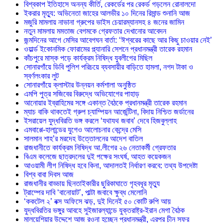
বিশ্বকাপ ইতিহাসে অনন্য কীর্তি, রেকর্ডের পর রেকর্ড গড়লেন রোনালদো
ইকরার মৃত্যু: অভিনেতা জাহের আলভীর ১০ দিনের রিমান্ড শুনানি আজ
মজুরি মামলায় নাভানা গ্রুপের ভাইস চেয়ারম্যানসহ ৪ জনের জামিন
নতুন মামলায় মমতাজ বেগমকে গ্রেফতার দেখানোর আবেদন
জন্মদিনের আগে মেসির আবেগঘন বার্তা: ‘ঈশ্বরের কাছে আর কিছু চাওয়ার নেই’
ওয়ার্ল্ড ইকোনমিক ফোরামের প্ল্যানারি সেশনে প্রধানমন্ত্রী তারেক রহমান
কাঁচপুরে মাস্ক পড়ে কার্যক্রম নিষিদ্ধ যুবলীগের মিছিল
সোনারগাঁয়ে ডিবি পুলিশ পরিচয়ে ব্যবসায়ীর বাড়িতে হামলা, নগদ টাকা ও
স্বর্ণলংকার লুট
সোনারগাঁয়ে ক্লাস্টার উন্নয়ন কর্মশালা অনুষ্ঠিত
এমপি পুত্র সজিবের বিরুদ্ধে অভিযোগের পাহাড়
আনোয়ার ইব্রাহিমের সঙ্গে একান্ত বৈঠকে প্রধানমন্ত্রী তারেক রহমান
ম্যাচ বাকি থাকতেই গ্রুপ চ্যাম্পিয়ন আর্জেন্টিনা, বিদায় নিশ্চিত জর্ডানের
ইসরায়েল যুদ্ধবিরতি ভঙ্গ করলে ‘যথাযথ জবাব’ দেবে হিজবুল্লাহ
এমবাপ্পে-হালান্ডের যুগেও আলোচনার কেন্দ্রে মেসি
সালমান শাহ’র মরদেহ উত্তোলনের আদেশ বাতিল
রাজধানীতে কার্যক্রম নিষিদ্ধ আ.লীগের ২৬ নেতাকর্মী গ্রেফতার
বিএম কলেজে ছাত্রদলের দুই পক্ষের সংঘর্ষ, আহত কয়েকজন
আওয়ামী লীগ নিষিদ্ধ হবে কিনা, আদালতই নির্ধারণ করবে: তথ্য উপদেষ্টা
বিশ্ব বাবা দিবস আজ
রাজধানীর বাড্ডায় ছিনতাইকারীর ছুরিকাঘাতে গৃহবধূর মৃত্যু
ট্রাম্পের দাবি ‘বানোয়াট’, পাল্টা জবাবে ক্ষুব্ধ মেলোনি
‘ককটেল ২’ বক্স অফিসে ঝড়, দুই দিনেই ৫০ কোটি রুপি আয়
যুদ্ধবিরতির ভঙ্গুর আবহে সুইজারল্যান্ডে যুক্তরাষ্ট্র-ইরান মেগা বৈঠক
মালয়েশিয়ার উদ্দেশে আজ রওনা হচ্ছেন প্রধানমন্ত্রী, এরপর চীন সফর