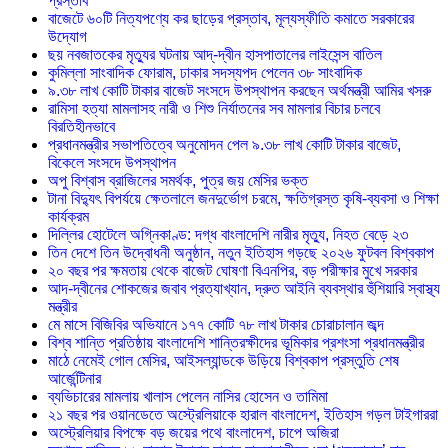
প্রস্তাব
বাজেটে ৬০টি নিত্যপণ্যে কর ছাড়ের প্রস্তাব, মূল্যস্ফীতি কমাতে সরকারের
উদ্যোগ
ছয় নবজাতকের মৃত্যুর ঘটনায় আদ্-দ্বীন হাসপাতালের লাইসেন্স বাতিল
‎কুমিল্লা সাংবাদিক ফোরাম, ঢাকার সদস্যপদ পেলেন ৩৮ সাংবাদিক
৯.৩৮ লাখ কোটি টাকার বাজেট সংসদে উপস্থাপন করছেন অর্থমন্ত্রী আমির খসরু
রামিসা হত্যা মামলাসহ নারী ও শিশু নির্যাতনের সব মামলার বিচার চলবে
বিরতিহীনভাবে
প্রধানমন্ত্রীর সভাপতিত্বে অনুমোদন পেল ৯.৩৮ লাখ কোটি টাকার বাজেট,
বিকেলে সংসদে উপস্থাপন
অপু বিশ্বাস ব্রাজিলের সমর্থক, পুত্র জয় মেসির ভক্ত
টানা বিদ্যুৎ বিপর্যয়ে ক্ষেতলালে জনদুর্ভোগ চরমে, ক্ষতিগ্রস্ত কৃষি-ব্যবসা ও শিক্ষা
কার্যক্রম
দিল্লির হোটেলে অগ্নিকাণ্ড: দগ্ধ বাংলাদেশি নারীর মৃত্যু, নিহত বেড়ে ২৩
তিন দেশে তিন উদ্বোধনী অনুষ্ঠান, নতুন ইতিহাস গড়ছে ২০২৬ ফুটবল বিশ্বকাপ
২০ বছর পর ক্ষমতায় থেকে বাজেট ঘোষণা বিএনপির, বড় পরীক্ষার মুখে সরকার
আদ-দ্বীনের শোকজের জবাব প্রত্যাখ্যান, দ্রুত আইনি ব্যবস্থার হুঁশিয়ারি স্বাস্থ্য
মন্ত্রীর
মে মাসে বিজিবির অভিযানে ১৭৭ কোটি ৭৮ লাখ টাকার চোরাচালান জব্দ
বিশ্ব শান্তি প্রতিষ্ঠায় বাংলাদেশি শান্তিরক্ষীদের ভূমিকার প্রশংসা প্রধানমন্ত্রীর
মাঠে নেমেই গোল মেসির, আইসল্যান্ডকে উড়িয়ে বিশ্বকাপ প্রস্তুতি শেষ
আর্জেন্টিনার
ব্যভিচারের মামলায় খালাস পেলেন নাসির হোসেন ও তামিমা
২১ বছর পর ওয়ানডেতে অস্ট্রেলিয়াকে হারাল বাংলাদেশ, ইতিহাস গড়ল টাইগাররা
অস্ট্রেলিয়ার বিপক্ষে বড় জয়ের পথে বাংলাদেশ, চাপে অজিরা