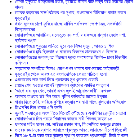
কেশম ইস্যুতে উত্তেজনা চরমে, কুয়েতে মার্কিন ঘাঁটি লক্ষ্য করে ইরানের ড্রোন
হামলা
তারেক রহমানের সঙ্গে বৈঠকের পর সুখবর, বাংলাদেশে বিনিয়োগ যাচাই করবে
যুক্তরাষ্ট্র
ইরান যুদ্ধের চাপে ফুরিয়ে যাচ্ছে মার্কিন প্রতিরক্ষা ক্ষেপণাস্ত্র, সতর্কবার্তা
বিশ্লেষকদের
সোনারগাঁওয়ে আষাঢ়িয়াচর সেতুতে বড় গর্ত, ওয়াকওয়ে রাস্তার বেহাল দশা,
দুর্ঘটনার শঙ্কা
সোনারগাঁওয়ে পুকুরের পানিতে ডুবে এক শিশুর মৃত্যু , আহত ১ শিশু
সোনারগাঁওয়ে চুরি-ছিনতাই ও মাদকের বিরুদ্ধে মানববন্ধন ও বিক্ষোভ
সোনারগাঁওয়ের জলাবদ্ধতা নিরসনে দ্রুত পদক্ষেপের নির্দেশ– ঢাকা বিভাগীয়
কমিশনার
সন্তানকে সম্পত্তি দিলেও ভোগ-দখল থাকবে বাবা-মায়ের: আইনমন্ত্রী
যুক্তরাষ্ট্র থেকে আরও ২৩ বাংলাদেশিকে ফেরত পাঠানো হলো
এমবোলোর লাল কার্ড নিয়ে প্রথমবার মুখ খুললেন রেফারি
মেয়াদ শেষ হওয়ার আগেই ন্যাশনাল ব্যাংকের এমডির পদত্যাগ
‘আগে যারা ঘুষ খেত, তারাই এখন জুলাই আন্দোলনকারী’ : ফখরুল
অবসরে যাওয়ার দুই দিন আগে পুলিশ কর্মকর্তার মরদেহ উদ্ধার
খাবার দিতে দেরি, ভাবিকে কুপিয়ে হত্যার পর মাথা গাছে ঝুলানোর অভিযোগ
ডিএমপির তিন থানার ওসি বদলি
জুলাই পদযাত্রায় অংশ নিতে সিলেটে পৌঁছেছেন এনসিপির কেন্দ্রীয় নেতারা
সোনারগাঁওয়ে তিন গ্রামে শিয়ালের কামড়ে নারী,শিশুসহ আহত ১৫
দুদকের সচিব হলেন মো. সাইদুর রহমান খান, পিএসসিতে ফজলুর রহমান
তারেক রহমানকে স্বাগত জানাতে প্রস্তুত ভারত, জানালেন দীনেশ ত্রিবেদী
দিনে ১৮ ঘণ্টা কাজ করে দৃষ্টান্ত স্থাপন করেছেন প্রধানমন্ত্রী: মির্জা ফখরুল