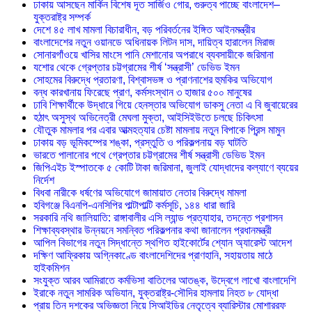
ঢাকায় আসছেন মার্কিন বিশেষ দূত সার্জিও গোর, গুরুত্ব পাচ্ছে বাংলাদেশ–
যুক্তরাষ্ট্র সম্পর্ক
দেশে ৪৫ লাখ মামলা বিচারাধীন, বড় পরিবর্তনের ইঙ্গিত আইনমন্ত্রীর
বাংলাদেশের নতুন ওয়ানডে অধিনায়ক লিটন দাস, দায়িত্ব হারালেন মিরাজ
সোনারগাঁওয়ে খাসির মাংসে পানি মেশানোর অপরাধে ব্যবসায়ীকে জরিমানা
যশোর থেকে গ্রেপ্তার চট্টগ্রামের শীর্ষ ‘সন্ত্রাসী’ ডেভিড ইমন
সোহমের বিরুদ্ধে প্রতারণা, বিশ্বাসভঙ্গ ও প্রাণনাশের হুমকির অভিযোগ
বন্ধ কারখানায় ফিরেছে প্রাণ, কর্মসংস্থান ৩ হাজার ৫০০ মানুষের
ঢাবি শিক্ষার্থীকে উদ্ধারে গিয়ে হেনস্তার অভিযোগ ডাকসু নেতা এ বি জুবায়েরের
হঠাৎ অসুস্থ অভিনেত্রী মেঘলা মুক্তা, আইসিইউতে চলছে চিকিৎসা
যৌতুক মামলার পর এবার আত্মহত্যার চেষ্টা মামলায় নতুন বিপাকে প্রিন্স মামুন
ঢাকায় বড় ভূমিকম্পের শঙ্কা, প্রস্তুতি ও পরিকল্পনায় বড় ঘাটতি
ভারতে পালানোর পথে গ্রেপ্তার চট্টগ্রামের শীর্ষ সন্ত্রাসী ডেভিড ইমন
জিপিএইচ ইস্পাতকে ৫ কোটি টাকা জরিমানা, জুলাই যোদ্ধাদের কল্যাণে ব্যয়ের
নির্দেশ
বিধবা নারীকে ধর্ষণের অভিযোগে জামায়াত নেতার বিরুদ্ধে মামলা
হবিগঞ্জে বিএনপি-এনসিপির পাল্টাপাল্টি কর্মসূচি, ১৪৪ ধারা জারি
সরকারি নথি জালিয়াতি: রাঙ্গাবালীর এসি ল্যান্ড প্রত্যাহার, তদন্তে প্রশাসন
শিক্ষাব্যবস্থার উন্নয়নে সমন্বিত পরিকল্পনার কথা জানালেন প্রধানমন্ত্রী
আপিল বিভাগের নতুন সিদ্ধান্তে স্থগিত হাইকোর্টের শ্যোন অ্যারেস্ট আদেশ
দক্ষিণ আফ্রিকায় অগ্নিকাণ্ডে বাংলাদেশিদের প্রাণহানি, সহায়তায় মাঠে
হাইকমিশন
সংযুক্ত আরব আমিরাতে কর্মভিসা বাতিলের আতঙ্ক, উদ্বেগে লাখো বাংলাদেশি
ইরাকে নতুন সামরিক অভিযান, যুক্তরাষ্ট্র-সৌদির হামলায় নিহত ৮ যোদ্ধা
প্রায় তিন দশকের অভিজ্ঞতা নিয়ে সিআইডির নেতৃত্বে ব্যারিস্টার মোশাররফ