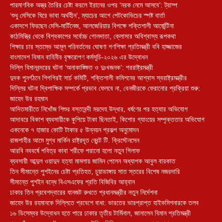
পারমাণবিক অস্ত্র তৈরির চেষ্টা করলে ইরানের ওপর ‘নরক নেমে আসবে’: ট্রাম্প
‘শুধু মেসিকে ঘিরে ভাবা অর্থহীন’, ম্যাচের আগে পেটকোভিচের স্পষ্ট বার্তা
একাদশে ফিরছেন মেসি-মার্টিনেজ, আলজেরিয়ার বিপক্ষে শক্তিশালী আর্জেন্টিনা
কাঠমিস্ত্রি থেকে বিশ্বকাপের সর্বোচ্চ গোলদাতা, ক্লোসার অবিশ্বাস্য রূপকথা
শিক্ষার চার স্তম্ভে আমূল পরিবর্তনের ঘোষণা গণশিক্ষা প্রতিমন্ত্রী ববি হাজ্জাজের
বাংলাদেশ বিমান বাহিনীর বৃক্ষরোপণ কর্মসূচি-২০২৬ এর উদ্বোধন
দিল্লি বিমানবন্দরের ঘটনা ‘অনাকাঙ্ক্ষিত ও দুঃখজনক’: পররাষ্ট্রমন্ত্রী
দুদক পুনর্গঠনে শিগগিরই সার্চ কমিটি, শক্তিশালী কমিশনের আশ্বাস স্বরাষ্ট্রমন্ত্রীর
দিল্লির ঘটনা দ্বিপাক্ষিক সম্পর্কে প্রভাব ফেলবে না, বেনজীরকে ফেরানোর প্রক্রিয়া শুরু:
জাহেদ উর রহমান
আদিতমারীতে নিখোঁজ শিশুর বস্তাবন্দী মরদেহ উদ্ধার, ধর্ষণের পর হত্যার অভিযোগ
আদাবরে বিকাশ ব্যবসায়ীকে কুপিয়ে টাকা ছিনতাই, কিশোর গ্যাংয়ের সম্পৃক্ততার অভিযোগ
একনেকে ৭ হাজার কোটি টাকার ৫ উন্নয়ন প্রকল্প অনুমোদন
রাজশাহীর আমে মুগ্ধ মার্কিন রাষ্ট্রদূত ব্রেন্ট টি. ক্রিস্টেনসেন
আরবি নববর্ষে পবিত্র কাবা শরীফে পরানো হলো নতুন গিলাফ
ব্যবসায়ী আব্দুল ওয়াদুদ হত্যা মামলায় জামিন পেলেন অধ্যাপক আবুল বারকাত
তিন সীমান্তে পুশইনের চেষ্টা প্রতিহত, চুয়াডাঙ্গায় সাত স্তরের বিশেষ নজরদারি
সীমান্তে পুশইন বন্ধে বিএসএফের প্রতি বিজিবির আহ্বান
ঢাকার তিন প্রবেশদ্বারের যানজট রুখতে প্রধানমন্ত্রীর নতুন নির্দেশনা
জাহেদ উর রহমানকে দিল্লিতে প্রবেশে বাধা: ভারতের ভারপ্রাপ্ত হাইকমিশনারকে তলব
১৬ ডিসেম্বর উদ্বোধন হতে পারে ঢাকার তৃতীয় টার্মিনাল, জানালেন বিমান প্রতিমন্ত্রী