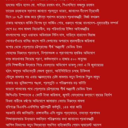
দুদকের সচিব হলেন মো. সাইদুর রহমান খান, পিএসসিতে ফজলুর রহমান
তারেক রহমানকে স্বাগত জানাতে প্রস্তুত ভারত, জানালেন দীনেশ ত্রিবেদী
দিনে ১৮ ঘণ্টা কাজ করে দৃষ্টান্ত স্থাপন করেছেন প্রধানমন্ত্রী: মির্জা ফখরুল
ঢাকায় আসছেন মার্কিন বিশেষ দূত সার্জিও গোর, গুরুত্ব পাচ্ছে বাংলাদেশ–যুক্তরাষ্ট্র সম্পর্ক
দেশে ৪৫ লাখ মামলা বিচারাধীন, বড় পরিবর্তনের ইঙ্গিত আইনমন্ত্রীর
বাংলাদেশের নতুন ওয়ানডে অধিনায়ক লিটন দাস, দায়িত্ব হারালেন মিরাজ
সোনারগাঁওয়ে খাসির মাংসে পানি মেশানোর অপরাধে ব্যবসায়ীকে জরিমানা
যশোর থেকে গ্রেপ্তার চট্টগ্রামের শীর্ষ ‘সন্ত্রাসী’ ডেভিড ইমন
সোহমের বিরুদ্ধে প্রতারণা, বিশ্বাসভঙ্গ ও প্রাণনাশের হুমকির অভিযোগ
বন্ধ কারখানায় ফিরেছে প্রাণ, কর্মসংস্থান ৩ হাজার ৫০০ মানুষের
ঢাবি শিক্ষার্থীকে উদ্ধারে গিয়ে হেনস্তার অভিযোগ ডাকসু নেতা এ বি জুবায়েরের
হঠাৎ অসুস্থ অভিনেত্রী মেঘলা মুক্তা, আইসিইউতে চলছে চিকিৎসা
যৌতুক মামলার পর এবার আত্মহত্যার চেষ্টা মামলায় নতুন বিপাকে প্রিন্স মামুন
ঢাকায় বড় ভূমিকম্পের শঙ্কা, প্রস্তুতি ও পরিকল্পনায় বড় ঘাটতি
ভারতে পালানোর পথে গ্রেপ্তার চট্টগ্রামের শীর্ষ সন্ত্রাসী ডেভিড ইমন
জিপিএইচ ইস্পাতকে ৫ কোটি টাকা জরিমানা, জুলাই যোদ্ধাদের কল্যাণে ব্যয়ের নির্দেশ
বিধবা নারীকে ধর্ষণের অভিযোগে জামায়াত নেতার বিরুদ্ধে মামলা
হবিগঞ্জে বিএনপি-এনসিপির পাল্টাপাল্টি কর্মসূচি, ১৪৪ ধারা জারি
সরকারি নথি জালিয়াতি: রাঙ্গাবালীর এসি ল্যান্ড প্রত্যাহার, তদন্তে প্রশাসন
শিক্ষাব্যবস্থার উন্নয়নে সমন্বিত পরিকল্পনার কথা জানালেন প্রধানমন্ত্রী
আপিল বিভাগের নতুন সিদ্ধান্তে স্থগিত হাইকোর্টের শ্যোন অ্যারেস্ট আদেশ