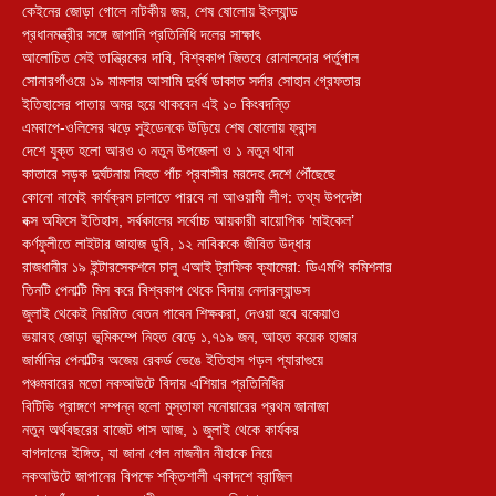
কেইনের জোড়া গোলে নাটকীয় জয়, শেষ ষোলোয় ইংল্যান্ড
প্রধানমন্ত্রীর সঙ্গে জাপানি প্রতিনিধি দলের সাক্ষাৎ
আলোচিত সেই তান্ত্রিকের দাবি, বিশ্বকাপ জিতবে রোনালদোর পর্তুগাল
সোনারগাঁওয়ে ১৯ মামলার আসামি দুর্ধর্ষ ডাকাত সর্দার সোহান গ্রেফতার
ইতিহাসের পাতায় অমর হয়ে থাকবেন এই ১০ কিংবদন্তি
এমবাপে-ওলিসের ঝড়ে সুইডেনকে উড়িয়ে শেষ ষোলোয় ফ্রান্স
দেশে যুক্ত হলো আরও ৩ নতুন উপজেলা ও ১ নতুন থানা
কাতারে সড়ক দুর্ঘটনায় নিহত পাঁচ প্রবাসীর মরদেহ দেশে পৌঁছেছে
কোনো নামেই কার্যক্রম চালাতে পারবে না আওয়ামী লীগ: তথ্য উপদেষ্টা
বক্স অফিসে ইতিহাস, সর্বকালের সর্বোচ্চ আয়কারী বায়োপিক ‘মাইকেল’
কর্ণফুলীতে লাইটার জাহাজ ডুবি, ১২ নাবিককে জীবিত উদ্ধার
রাজধানীর ১৯ ইন্টারসেকশনে চালু এআই ট্রাফিক ক্যামেরা: ডিএমপি কমিশনার
তিনটি পেনাল্টি মিস করে বিশ্বকাপ থেকে বিদায় নেদারল্যান্ডস
জুলাই থেকেই নিয়মিত বেতন পাবেন শিক্ষকরা, দেওয়া হবে বকেয়াও
ভয়াবহ জোড়া ভূমিকম্পে নিহত বেড়ে ১,৭১৯ জন, আহত কয়েক হাজার
জার্মানির পেনাল্টির অজেয় রেকর্ড ভেঙে ইতিহাস গড়ল প্যারাগুয়ে
পঞ্চমবারের মতো নকআউটে বিদায় এশিয়ার প্রতিনিধির
বিটিভি প্রাঙ্গণে সম্পন্ন হলো মুস্তাফা মনোয়ারের প্রথম জানাজা
নতুন অর্থবছরের বাজেট পাস আজ, ১ জুলাই থেকে কার্যকর
বাগদানের ইঙ্গিত, যা জানা গেল নাজনীন নীহাকে নিয়ে
নকআউটে জাপানের বিপক্ষে শক্তিশালী একাদশে ব্রাজিল