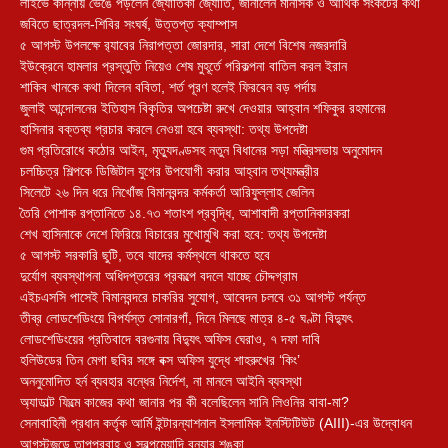
লাইভে কান্নায় ভেঙে পড়লেন জ্যোতিকা জ্যোতি, জানালেন মানসিক ও আর্থিক সংকটের কথা
জবিতে ছাত্রদল-শিবির সংঘর্ষ, উত্তপ্ত ক্যাম্পাস
৫ আগস্ট উপলক্ষে র‌্যাবের নিরাপত্তা জোরদার, সারা দেশে বিশেষ নজরদারি
ইউক্রেনে হামলার প্রস্তুতি নিয়েও শেষ মুহূর্তে পরিকল্পনা বাতিল করল ইরান
শাকিব খানকে কথা দিলেন ববিতা, শর্ত পূরণ হলেই ফিরবেন বড় পর্দায়
জুলাই আন্দোলনের ইতিহাস বিকৃতির অপচেষ্টা রুখে দেওয়ার আহ্বান শফিকুর রহমানের
হাসিনার বক্তব্য প্রচার করলে নেওয়া হবে ব্যবস্থা: তথ্য উপদেষ্টা
গুম প্রতিরোধে কঠোর আইন, মৃত্যুদণ্ডসহ নতুন বিধানের সড়া মন্ত্রিসভায় অনুমোদন
চলচ্চিত্র শিল্পকে ডিজিটাল যুগের উপযোগী করার আহ্বান তথ্যমন্ত্রীর
সিলেটে ২৬ দিন ধরে নিখোঁজ বিমানবন্দর কর্মকর্তা আরিফুল্লাহ জেলিন
তৈরি পোশাক রপ্তানিতে ১৪.৭৩ শতাংশ প্রবৃদ্ধি, আশাবাদী রপ্তানিকারকরা
শেখ হাসিনাকে দেশে ফিরিয়ে বিচারের মুখোমুখি করা হবে: তথ্য উপদেষ্টা
৫ আগস্ট সরকারি ছুটি, তবে যাদের কর্মস্থলে থাকতে হবে
দুর্যোগ ব্যবস্থাপনা অধিদপ্তরের প্রকল্পে বদলে যাচ্ছে চৌদ্দগ্রাম
এইচএসসি পাসেই বিমানবন্দরে চাকরির সুযোগ, আবেদন চলবে ৩১ আগস্ট পর্যন্ত
তীব্র লোডশেডিংয়ে বিপর্যস্ত সোনারগাঁ, দিনে মিলছে মাত্র ৪-৫ ঘণ্টা বিদ্যুৎ
লোডশেডিংয়ের প্রতিবাদে বরগুনায় বিদ্যুৎ অফিস ঘেরাও, ৭ দফা দাবি
হলিউডের তিন মেগা ছবির সঙ্গে বক্স অফিস যুদ্ধে শাহরুখের ‘কিং’
অননুমোদিত হর্ন ব্যবহার বন্ধের নির্দেশ, না মানলে আইনি ব্যবস্থা
অ্যাডাল্ট ফিল্মে কাজের কথা জানার পর কী বলেছিলেন সানি লিওনির বাবা-মা?
সেনাবাহিনী প্রধান কর্তৃক আর্মি ইন্টারন্যাশনাল ইসলামিক ইনস্টিটিউট (AIII)-এর উদ্বোধন
আগস্টজুড়ে তাপপ্রবাহ ও স্বল্পমেয়াদি বন্যার শঙ্কা