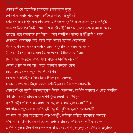
নিউজ আপডেট
সোনারগাঁওয়ে অটোরিকশাচালকের রহস্যজনক মৃত্যু
শো শেষে ফেরার পথে সড়ক দুর্ঘটনায় আহত মৌসুমী মৌ
সোনারগাঁওয়ে বিশ্ব মাতৃদুগ্ধ সপ্তাহ উপলক্ষে র‍্যালি ও সচেতনতামূলক কর্মসূচি
আকাশে ট্রাম্পের ‘মেরিন ওয়ান’ ও যাত্রীবাহী বিমানের দূরত্ব কমে যাওয়ায় তদন্ত
ইরানের সঙ্গে সমঝোতা চান ট্রাম্প, তবে সামরিক পদক্ষেপের হুঁশিয়ারিও বহাল
মোজতবা খামেনিকে নিয়ে নতুন বার্তা দিলেন ইরানের প্রেসিডেন্ট
ইরান-ওমান আলোচনার অগ্রগতিতে বিশ্ববাজারে কমল তেলের দাম
ইরানের বিরুদ্ধে একক সামরিক পদক্ষেপের ইঙ্গিত নেতানিয়াহুর
মেটার ভুলে ভারতের কাছে ক্ষমা চাইলেন মার্ক জাকারবার্গ
জোড়া গোলে লিগস কাপে নতুন ইতিহাস গড়লেন মেসি
রেমো ম্যাচের পর নতুন বিতর্কে নেইমার
রোনালদো-জর্জিইনার বিয়ে নিয়ে বিশ্বজুড়ে তোলপাড়
ঢাকার চারপাশের নদীদূষণ রোধে কর্মপরিকল্পনার নির্দেশ প্রধানমন্ত্রীর
সোনারগাঁওয়ে জুলাই গণঅভ্যুত্থান দিবসে আলোচনা, আর্থিক সহায়তা ও দোয়া মাহফিল
পথ হারালে এই জাদুঘরে এসে পথ খুঁজে নেবো: ড. ইউনূস
জুলাই শহীদ পরিবার ও যোদ্ধাদের সহায়তায় ব্যয় হাজার কোটি টাকা
গণতান্ত্রিক আন্দোলনের প্রতিচ্ছবি ‘জুলাই স্মৃতি জাদুঘর’: প্রধানমন্ত্রী
বহু বছর পর ফের আলোচনায় দেব-শুভশ্রী, ভাইরাল ছবিতে মাতোয়ারা ভক্তরা
জবি সংঘর্ষ: হাসপাতালে আহতদের ওপরও হামলার অভিযোগ, দায়ী ছাত্রদল
এসপি মাসুদকে উদ্দেশ করে পলাতক রায়হানের পোস্ট, গ্রেপ্তারে অভিযান অব্যাহত