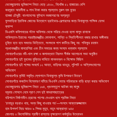
ভেনেজুয়েলায় ভূমিকম্পে নিহত বেড়ে ১৪৩০, নিখোঁজ ৫১ হাজারের বেশি
করমুক্ত আয়সীমা ৬ লাখ টাকা করার প্রস্তাব নুরুল হক নুরের
হামজা চৌধুরী: বাংলাদেশের ফুটবলে নবজাগরণের অগ্রদূত
ফুলবাড়িয়া ট্রাফিক জোনের উদ্যোগে ড্রাইভার-হেল্পারদের জন্য বিনামূল্যে পাক্ষিক হেলথ
ক্যাম্প
ডিএমপি কমিশনারের স্টাফ অফিসার থেকে সরিয়ে দেওয়া হলো মাসুদ রানাকে
পাকিস্তান-ইরানের পররাষ্ট্রমন্ত্রীর ফোনালাপ, শান্তি ও স্থিতিশীলতা বজায় রাখার অঙ্গীকার
চুক্তি হতে হবে সমতার ভিত্তিতে, সংসদকে পাশ কাটিয়ে কিছু নয়: শফিকুর রহমান
প্রধানমন্ত্রীর মালয়েশিয়া এবং চীন সফরের জন্য সংসদে ধন্যবাদ প্রস্তাব
সোনারগাঁওয়ের নদী-খাল রক্ষা ও জলাবদ্ধতা নিরসন শীর্ষক আলোচনা সভা অনুষ্ঠিত
সোনারগাঁয়ে দুই যুবকের মুক্তির দাবিতে মানববন্ধন ও বিক্ষোভ মিছিল
সোনারগাঁয়ে দুই পক্ষের সংঘর্ষে ১২ আহত, বাড়িঘর ভাংচুর, লুটপাট ও অগ্নিসংযোগের
অভিযোগ
সোনারগাঁয়ে কৃষিই সমৃদ্ধি স্লোগানে বিনামূল্যে কৃষি উপকরণ বিতরণ
সোনারগাঁয়ে ককটেল বিস্ফোরণ ঘটিয়ে বিএনপি নেতার পরিবারকে বাড়ি ছাড়া করার অভিযোগ
ভেনেজুয়েলায় ভূমিকম্পে নিহত ১৬৪, ধ্বংসস্তূপে আটকা বহু মানুষ
যমুনায় গোসলে নেমে প্রাণ গেল দুই মাদরাসাছাত্রের
বরিশালে নির্মাণাধীন ড্রেনের পাশের দেওয়াল ধসে শ্রমিক নিহত
‘চানাচুর বড়রাও খায়, অন্য কিছু খাওয়ার পর’—সংসদে আক্তারুজ্জামান
হাম উপসর্গ নিয়ে আরও ৯ শিশুর মৃত্যু, নতুন আক্রান্ত ৯৪৫
মোংলায় ৩ কিলোমিটার গ্রামীণ রাস্তায় বৃক্ষরোপণ কর্মসূচির উদ্বোধন