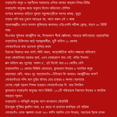
বন্যাদুর্গত মানুষ ও প্রাণীদের সহায়তায় এগিয়ে আসার আহ্বান নিলয়-হিমির
বন্যাদুর্গত মানুষের জন্য অনুদান দিলেন অভিনেতা তৌসিফ
যশোরে জলাবদ্ধ বাড়িতে ঘুমন্ত স্কুলছাত্রীকে সাপের কামড়, মৃত্যু
বন্যার পানি ঘরে ঢুকলে আতঙ্ক নয়, আগে করুন এই ৭ কাজ
প্রধানমন্ত্রীর ফোনে বদলাল কুমিল্লার জলাবদ্ধ এইচএসসি পরীক্ষা কেন্দ্র, বাড়ল ৩০ মিনিট
সময়
ভিএআর সুবিধায় আর্জেন্টিনা নয়, বিশ্বকাপে শীর্ষে মেক্সিকো; সবচেয়ে ক্ষতিগ্রস্ত ক্রোয়েশিয়া
বন্যার্তদের চিকিৎসায় মাঠে স্বাস্থ্যকর্মীরা, ছুটি বাতিল ১১ জেলায়
সোনারগাঁওয়ে বাবা ছেলেকে কুপিয়ে জখম
ইরানের বিরুদ্ধে কড়া বার্তা সৌদি আরব, আন্তর্জাতিক আইন লঙ্ঘনের অভিযোগ
বন্যা মোকাবিলায় সরকার ব্যর্থ, এখন দোষারোপে লাভ নেই: নাহিদ ইসলাম
বক্স অফিসে ঝড় তুলেছে ‘ধামাল ৪’, দুই দিনেই আয় ৫৩ কোটির বেশি
বন্যাকবলিত ১১ জেলায় বিজিবি মোতায়েন, বান্দরবানে উদ্ধার ৬ শতাধিক মানুষ
রক্তাক্ত মেসি, আরও দৃঢ় প্রত্যাবর্তন—ইতিহাস কি আবারও আর্জেন্টিনার পক্ষে?
সোনারগাঁওয়ে শপিং মলে চুরির ঘটনায় চোর চক্রের ৯ সদস্য গ্রেপ্তার
দেশের শ্রেষ্ঠ প্রধান শিক্ষক হয়েছেন সোনারগাঁওয়ের বি. আর বিলকিস
বান্দরবানে বন্যাদুর্গত মানুষের পাশে বিজিবি: ১২২টি পরিবারকে নিরাপদে উদ্ধার ও মানবিক
সহায়তা প্রদান
বন্যাদুর্গত ও পানিবন্দি মানুষের পাশে বাংলাদেশ নৌবাহিনী
চিরসবুজ পূর্ণিমার জন্মদিন আজ, ৪৫ বছরে পা রাখলেন জনপ্রিয় এই নায়িকা
সোনারগাঁও থেকে আত্মসাৎ হওয়া ৭৫০ কার্টন সয়াবিন তেল উদ্ধার, প্রতারক ট্রাক চালক