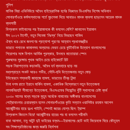
পুলিশ
মানিক মিয়া এভিনিউয়ে অবৈধ হাইড্রোলিক হর্নের বিরুদ্ধে ডিএমপির বিশেষ অভিযান
সোনারগাঁওয়ে কর্মসংস্থানের শর্তে মুচলেকা দিয়ে আবারও মাদক ব্যবসা ছাড়লেন আরেক মাদক
ব্যবসায়ী
বিশ্বকাপ ফাইনালের পর ইয়ামালকে কী বললেন মেসি? জানালেন ইয়ামাল
ঈদ ২০২৭ টার্গেট, নতুন সিনেমা ‘নিঃস্ব’ নিয়ে ফিরছেন শাকিব
ঐক্য ধরে রেখে জনগণের প্রত্যাশা পূরণের আহ্বান প্রধানমন্ত্রীর
ভারতে পলাতক কামালসহ অন্যদের ফেরত চেয়ে কূটনৈতিক উদ্যোগ বাংলাদেশের
শিরোপার সঙ্গে বিশাল আর্থিক পুরস্কার, উৎসবে মাতোয়ারা স্পেন
পুরুষদের সুরক্ষায় পৃথক আইন চেয়ে হাইকোর্টে রিট
সড়ক নিরাপত্তায় কড়াকড়ি, অবৈধ হর্ন ব্যবহারে ছাড় নয়
মধ্যপ্রাচ্যে সংকট আরও গভীর, সৌদি-হুথি উত্তেজনায় নতুন মোড়
ইউক্রেনে শস্যবাহী জাহাজে হামলা, ভারতের তীব্র নিন্দা
টানা দশম রাতে ইরানে মার্কিন হামলা, একাধিক বিস্ফোরণে নতুন উত্তেজনা
লালমনিরহাট সীমান্তে উত্তেজনা, বিএসএফের সিমেন্টের খুঁটি স্থাপনের চেষ্টা ব্যর্থ
২০৩০ সালের মধ্যে সড়কে মৃত্যু অর্ধেকে নামানোর অঙ্গীকার বাংলাদেশের
পেট্রোবাংলার চেয়ারম্যান হলেন সোনারগাঁওয়ের কৃতি সন্তান ওয়ালিউর রহমান আপেল
আর্জেন্টিনার হারে দুঃখ পাইনি, স্পেনই জয়ের যোগ্য ছিল: ট্রাম্প
বিশ্বকাপ জিতলে বিয়ে! আর্জেন্টিনার হারের পর যা বললেন পরীমনি
বাবা আলাদা, তবু অটুট দুই ভাইয়ের বন্ধন—ইয়ামালের ছোট ভাই কিয়েনকে ঘিরে কৌতূহল
সব শিক্ষাপ্রতিষ্ঠানের জন্য জরুরি নির্দেশনা