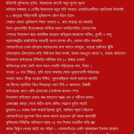
উনিশেই ফুটবলের পূর্ণতা, ইয়ামালের হাতেই নতুন যুগের সূচনা
সাইবার সক্ষমতা ও দেশীয় উদ্ভাবনে নতুন গতি আনতে এমআইএসটিতে প্রতিরক্ষা উপদেষ্টা
৫.২ মাত্রার শক্তিশালী ভূমিকম্পে কেঁপে উঠল ইরান
পেরুতে জোড়া ভূমিকম্পে নিহত অন্তত ৫, ধসে পড়েছে বহু ঘরবাড়ি
ইরান-যুক্তরাষ্ট্র উত্তেজনায় লাফিয়ে বাড়ল অপরিশোধিত তেলের দাম
স্পেনের বিশ্বকাপ জয়ে সামাজিক মাধ্যমে অভিনন্দন জানালেন শাকিব, বুবলী ও অপু
প্রধানমন্ত্রীর রাজনৈতিক সহকারী হলেন রাশেদ খাঁন, পেলেন সচিব পদমর্যাদা
সোনারগাঁওয়ে ঢাকা-চট্টগ্রাম মহাসড়কের নানা স্থানে খানাখন্দ, বাড়ছে দুর্ঘটনার ঝুঁকি
চৌদ্দগ্রামে চৌদ্দগ্রামে বাড়ি নির্মাণকে ঘিরে সংঘর্ষ, হামলা-ভাঙচুরে আহত ৪, থানায় অভিযোগ
বিশ্বকাপ ফাইনালের টিকিটের সর্বনিম্ন দাম ১০ হাজার ডলার!
মানিকগঞ্জে চাকা ফেটে খালে পড়ল সেলফি পরিবহনের বাস, নিহত ১
তদন্ত ১৮ বার পিছিয়ে, হাদি হত্যা মামলায় ক্ষোভ ভুক্তভোগী পরিবারের
সংঘাত আরও তীব্র হওয়ার ইঙ্গিত, যুক্তরাষ্ট্রকে সতর্ক করলেন খামেনি
আ.লীগের প্রার্থিতা নিয়ে সিদ্ধান্ত নেবে ইসি ও আদালত: রিজভী
ফাইনালের আগে মেসি ঠেকানোর রণকৌশল জানাল স্পেন
বিশ্বকাপ ফাইনালে ঢাকার মঞ্চ মাতাবেন সঞ্জয় দেব ও প্রীতম হাসান
এমবাপ্পের জোড়া গোলে কঠিন হলো মেসির গোল্ডেন বুটের লড়াই
সুন্দরবন-১২ লঞ্চের সঙ্গে সংঘর্ষে ট্রলার ডুবি, আটজন প্রাণে বাঁচলেন
সোনারগাঁওয়ে মুচলেকা দিয়ে মাদক ব্যবসা ছাড়লেন দুই মাদক ব্যবসায়ী
কুমিল্লায় বিজিবির অভিযানে প্রায় ৭৫ লাখ টাকার ভারতীয় শাড়ি জব্দ
মাদক নির্মূলে খেলার মাঠই বড় শক্তি – সোনারগাঁওয়ে এমপি আজহারুল ইসলাম মান্নান