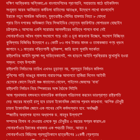
দক্ষিণ আফ্রিকায় অগ্নিকাণ্ডে বাংলাদেশিদের প্রাণহানি, সহায়তায় মাঠে হাইকমিশন
সংযুক্ত আরব আমিরাতে কর্মভিসা বাতিলের আতঙ্ক, উদ্বেগে লাখো বাংলাদেশি
ইরাকে নতুন সামরিক অভিযান, যুক্তরাষ্ট্র-সৌদির হামলায় নিহত ৮ যোদ্ধা
প্রায় তিন দশকের অভিজ্ঞতা নিয়ে সিআইডির নেতৃত্বে ব্যারিস্টার মোশাররফ হোছাইন
চট্টগ্রাম-২ আসনের এমপি সরোয়ার আলমগীরের দায়িত্ব পালনে বাধা নেই
সোনারগাঁওয়ে অবৈধ গ্যাস সংযোগে গড়ে ওঠা ৩ চুনা কারখানা উচ্ছেদ, সংযোগ বিচ্ছিন্ন
কুমিল্লায় বিজিবির উদ্যোগে ৫১ কোটি ৮৩ লাখ টাকার মাদক ও তামাকজাত পণ্য ধ্বংস
জাপানে ৭.১ মাত্রার শক্তিশালী ভূমিকম্প, জারি হলো সুনামি সতর্কতা
রাষ্ট্রপতির আইনি সুরক্ষা শুধু দায়িত্বকালেই, পদ ছাড়লে আইনি প্রক্রিয়ার মুখোমুখি হওয়া
সম্ভব: তথ্য উপদেষ্টা
রাষ্ট্রপতি নির্বাচনের তারিখ এখনও চূড়ান্ত নয়, প্রস্তুত নির্বাচন কমিশন
পুলিশের গাড়ি ভাঙচুর মামলায় নারায়ণগঞ্জ আদালতে হাজিরা দিলেন আইভী
ছেলেকে কোলে নিয়েই মঞ্চ মাতালেন নোবেল, গাইলেন জেমসের ‘বাবা’
রাষ্ট্রপতি নির্বাচন নিয়ে স্পিকারের সঙ্গে বৈঠকে সিইসি
আজ প্রথমবার বঙ্গভবনে দাফতরিক কার্যক্রম পরিচালনা করবেন ভারপ্রাপ্ত রাষ্ট্রপতি
দেড় বছরের মধ্যেই চালু হবে চায়না ইকোনমিক জোনের প্রথম কারখানা: আশিক চৌধুরী
চায়না ইকোনমিক জোনে এক লাখের বেশি কর্মসংস্থান হবে: অর্থমন্ত্রী
**জাতীয় অধ্যাপক হলেন অধ্যাপক ড. মাহবুব উল্লাহ**
সম্পদের হিসাব না দেওয়ায় এসকে সুর চৌধুরীর ৩ বছরের সশ্রম কারাদণ্ড
সোনারগাঁওয়ে ট্রাকের ধাক্কায় এক পথচারী নিহত, আহত ৪
সোনারগাঁওয়ে মিছিলের প্রস্তুতিকালে ছাত্রলীগের ১২কর্মী গ্রেপ্তার