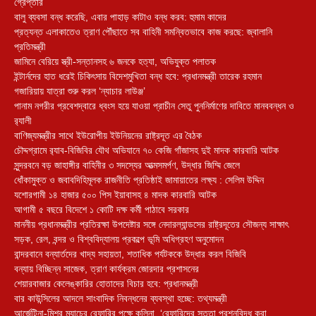
গ্রেপ্তার
বালু ব্যবসা বন্ধ করেছি, এবার পাহাড় কাটাও বন্ধ করব: হুমাম কাদের
প্রত্যন্ত এলাকাতেও ত্রাণ পৌঁছাতে সব বাহিনী সমন্বিতভাবে কাজ করছে: জ্বালানি
প্রতিমন্ত্রী
জামিনে বেরিয়ে স্ত্রী-সন্তানসহ ৬ জনকে হত্যা, অভিযুক্ত পলাতক
ইন্টার্নদের হাত ধরেই চিকিৎসায় বিদেশমুখিতা বন্ধ হবে: প্রধানমন্ত্রী তারেক রহমান
গজারিয়ায় যাত্রা শুরু করল ‘ন্যাচার লাউঞ্জ’
পানাম নগরীর প্রবেশদ্বারে ধ্বংস হয়ে যাওয়া প্রাচীন সেতু পুননির্মাণের দাবিতে মানববন্ধন ও
র‌্যালী
বাণিজ্যমন্ত্রীর সাথে ইউরোপীয় ইউনিয়নের রাষ্ট্রদূত এর বৈঠক
চৌদ্দগ্রামে র‌্যাব-বিজিবির যৌথ অভিযানে ৭০ কেজি গাঁজাসহ দুই মাদক কারবারি আটক
সুন্দরবনে বড় জাহাঙ্গীর বাহিনীর ৩ সদস্যের আত্মসমর্পণ, উদ্ধার জিম্মি জেলে
ধোঁকামুক্ত ও জবাবদিহিমূলক রাজনীতি প্রতিষ্ঠাই জামায়াতের লক্ষ্য : সেলিম উদ্দিন
যশোরগামী ১৪ হাজার ৫০০ পিস ইয়াবাসহ ৪ মাদক কারবারি আটক
আগামী ৫ বছরে বিদেশে ১ কোটি দক্ষ কর্মী পাঠাবে সরকার
মাননীয় প্রধানমন্ত্রীর প্রতিরক্ষা উপদেষ্টার সঙ্গে নেদারল্যান্ডসের রাষ্ট্রদূতের সৌজন্য সাক্ষাৎ
সড়ক, রেল, বন্দর ও বিশ্ববিদ্যালয় প্রকল্পে ভূমি অধিগ্রহণ অনুমোদন
বান্দরবানে বন্যার্তদের খাদ্য সহায়তা, শতাধিক পর্যটককে উদ্ধার করল বিজিবি
বন্যায় বিচ্ছিন্ন সাজেক, ত্রাণ কার্যক্রম জোরদার প্রশাসনের
শেয়ারবাজার কেলেঙ্কারির হোতাদের বিচার হবে: প্রধানমন্ত্রী
বার কাউন্সিলের আদলে সাংবাদিক নিবন্ধনের ব্যবস্থা হচ্ছে: তথ্যমন্ত্রী
আর্জেন্টিনা-মিশর ম্যাচের রেফারির পক্ষে কলিনা, ‘রেফারিদের সততা প্রশ্নবিদ্ধ করা