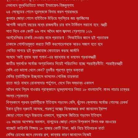
লেবাননে যুদ্ধবিরতিতে সম্মত ইসরায়েল-হিজবুল্লাহ
৬৪ সেকেন্ডের গোলে তুরস্ককে বিদায় করল প্যারাগুয়ে
কুনহার জোড়া গোলে হাইতিকে উড়িয়ে স্বস্তির জয় ব্রাজিলের
আগামী আড়াই বছরের মধ্যে রাজধানীর চার বাস টার্মিনাল সরানো হবে: মন্ত্রী
সাত দিনে এক কোটি ৬৯ লাখ অবৈধ জাল জব্দসহ গ্রেপ্তার ১২৯
‎অস্ট্রেলিয়ায় চাকরি দেওয়ার নামে প্রতারণা : সিআইডির জালে দুই প্রতারক
ঢাকাকে পোস্টারমুক্ত করতে সিটি করপোরেশনকে আরও সজাগ হতে হবে
লোহিত সাগরে দুই যুদ্ধজাহাজ মোতায়েন করছে জার্মানি
সংসদে ‘আই হ্যাভ অ্যা প্লান’-এর ব্যাখ্যায় যা বললেন প্রধানমন্ত্রী
জাতীয় স্বার্থকে সর্বোচ্চ অগ্রাধিকার দিয়েই পরিচালিত হচ্ছে পররাষ্ট্রনীতি: পররাষ্ট্রমন্ত্রী
মেসি এত ভালো খেলে কেন? বুবলীর প্রশ্নে মুগ্ধ ভক্তরা
মেসির হ্যাটট্রিকে উচ্ছ্বাসে ভাসলেন শোবিজ তারকারা
রাতে মাঠে নামবে রোনালদোর পর্তুগাল, দেখে নিন সম্ভাব্য একাদশ
‎অবৈধ পথে গ্রিস যাওয়ার প্রাক্কালে ভূমধ্যসাগরে নিহত ১৮ বাংলাদেশি: মানব পাচার চক্রের
সদস্য গ্রেফতার
বিশ্বকাপে প্রথম হ্যাটট্রিকে ইতিহাস গড়লেন মেসি, ছুঁলেন ক্লোসার সর্বোচ্চ গোলের রেকর্ড
ইরান চুক্তি দ্রুতই আসছে, পরমাণু অস্ত্রে নিষেধাজ্ঞার কথা জানালেন ট্রাম্প
জোড়া গোলে নতুন উচ্চতায় এমবাপে, ফ্রান্সকে জিতিয়ে গড়লেন ইতিহাস
২৬ বছরের অপেক্ষার অবসান, হালান্ডের জোড়া গোলে বিশ্বকাপ মিশন শুরু নরওয়ের
বাজেটে কারিগরি শিক্ষায় ১৮ হাজার কোটি টাকা, জবি নিয়ে ইতিবাচক বার্তা
মেসির চোখের জলে বেদনার গল্প, কান্নার কারণ জানালেন নিজেই