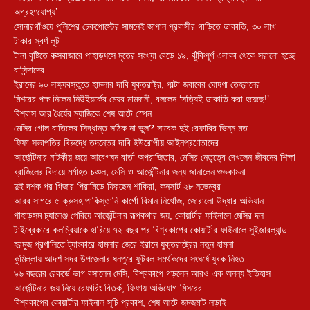
অগ্রহণযোগ্য’
সোনারগাঁওয়ে পুলিশের চেকপোস্টের সামনেই জাপান প্রবাসীর গাড়িতে ডাকাতি, ৩০ লাখ
টাকার স্বর্ণ লুট
টানা বৃষ্টিতে কক্সবাজারে পাহাড়ধসে মৃতের সংখ্যা বেড়ে ১৯, ঝুঁকিপূর্ণ এলাকা থেকে সরানো হচ্ছে
বাসিন্দাদের
ইরানের ৯০ লক্ষ্যবস্তুতে হামলার দাবি যুক্তরাষ্ট্র, পাল্টা জবাবের ঘোষণা তেহরানের
মিশরের পক্ষ নিলেন নিউইয়র্কের মেয়র মামদানী, বললেন ‘সত্যিই ডাকাতি করা হয়েছে!’
বিশ্বাস আর ধৈর্যের ম্যাজিকে শেষ আটে স্পেন
মেসির গোল বাতিলের সিদ্ধান্ত সঠিক না ভুল? সাবেক দুই রেফারির ভিন্ন মত
ফিফা সভাপতির বিরুদ্ধে তদন্তের দাবি ইউরোপীয় আইনপ্রণেতাদের
আর্জেন্টিনার নাটকীয় জয়ে আবেগঘন বার্তা অপরাজিতার, মেসির নেতৃত্বে দেখলেন জীবনের শিক্ষা
ব্রাজিলের বিদায়ে মর্মাহত চঞ্চল, মেসি ও আর্জেন্টিনার জন্য জানালেন শুভকামনা
দুই দশক পর গিজার পিরামিডে ফিরছেন শাকিরা, কনসার্ট ২৮ নভেম্বর
আরব সাগরে ৫ ক্রুসহ পাকিস্তানি কার্গো বিমান নিখোঁজ, জোরালো উদ্ধার অভিযান
পাহাড়সম চ্যালেঞ্জ পেরিয়ে আর্জেন্টিনার রূপকথার জয়, কোয়ার্টার ফাইনালে মেসির দল
টাইব্রেকারে কলম্বিয়াকে হারিয়ে ৭২ বছর পর বিশ্বকাপের কোয়ার্টার ফাইনালে সুইজারল্যান্ড
হরমুজ প্রণালিতে ট্যাংকারে হামলার জেরে ইরানে যুক্তরাষ্ট্রের নতুন হামলা
কুমিল্লায় আদর্শ সদর উপজেলার ধনপুরে ফুটবল সমর্থকদের সংঘর্ষে যুবক নিহত
৯৬ বছরের রেকর্ডে ভাগ বসালেন মেসি, বিশ্বকাপে গড়লেন আরও এক অনন্য ইতিহাস
আর্জেন্টিনার জয় নিয়ে রেফারিং বিতর্ক, ফিফায় অভিযোগ মিসরের
বিশ্বকাপের কোয়ার্টার ফাইনাল সূচি প্রকাশ, শেষ আটে জমজমাট লড়াই