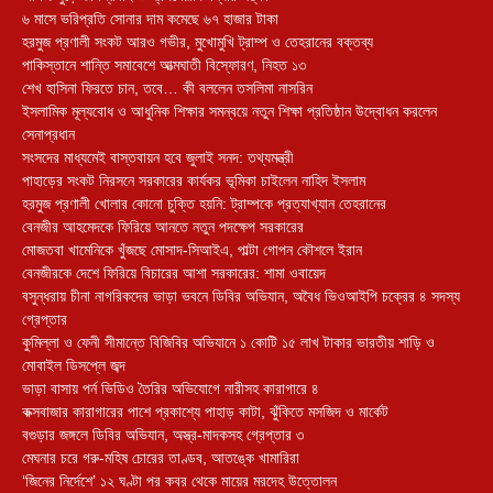
৬ মাসে ভরিপ্রতি সোনার দাম কমেছে ৬৭ হাজার টাকা
হরমুজ প্রণালী সংকট আরও গভীর, মুখোমুখি ট্রাম্প ও তেহরানের বক্তব্য
পাকিস্তানে শান্তি সমাবেশে আত্মঘাতী বিস্ফোরণ, নিহত ১৩
শেখ হাসিনা ফিরতে চান, তবে… কী বললেন তসলিমা নাসরিন
ইসলামিক মূল্যবোধ ও আধুনিক শিক্ষার সমন্বয়ে নতুন শিক্ষা প্রতিষ্ঠান উদ্বোধন করলেন
সেনাপ্রধান
সংসদের মাধ্যমেই বাস্তবায়ন হবে জুলাই সনদ: তথ্যমন্ত্রী
পাহাড়ের সংকট নিরসনে সরকারের কার্যকর ভূমিকা চাইলেন নাহিদ ইসলাম
হরমুজ প্রণালী খোলার কোনো চুক্তি হয়নি: ট্রাম্পকে প্রত্যাখ্যান তেহরানের
বেনজীর আহমেদকে ফিরিয়ে আনতে নতুন পদক্ষেপ সরকারের
মোজতবা খামেনিকে খুঁজছে মোসাদ-সিআইএ, পাল্টা গোপন কৌশলে ইরান
বেনজীরকে দেশে ফিরিয়ে বিচারের আশা সরকারের: শামা ওবায়েদ
বসুন্ধরায় চীনা নাগরিকদের ভাড়া ভবনে ডিবির অভিযান, অবৈধ ভিওআইপি চক্রের ৪ সদস্য
গ্রেপ্তার
কুমিল্লা ও ফেনী সীমান্তে বিজিবির অভিযানে ১ কোটি ১৫ লাখ টাকার ভারতীয় শাড়ি ও
মোবাইল ডিসপ্লে জব্দ
ভাড়া বাসায় পর্ন ভিডিও তৈরির অভিযোগে নারীসহ কারাগারে ৪
কক্সবাজার কারাগারের পাশে প্রকাশ্যে পাহাড় কাটা, ঝুঁকিতে মসজিদ ও মার্কেট
বগুড়ার জঙ্গলে ডিবির অভিযান, অস্ত্র-মাদকসহ গ্রেপ্তার ৩
মেঘনার চরে গরু-মহিষ চোরের তাণ্ডব, আতঙ্কে খামারিরা
‘জিনের নির্দেশে’ ১২ ঘণ্টা পর কবর থেকে মায়ের মরদেহ উত্তোলন