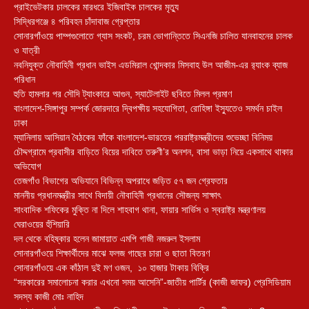
প্রাইভেটকার চালকের মারধরে ইজিবাইক চালকের মৃত্যু
সিদ্ধিরগঞ্জে ৪ পরিবহন চাঁদাবাজ গ্রেপ্তার
সোনারগাঁওয়ে পাম্পগুলোতে গ্যাস সংকট, চরম ভোগান্তিতে সিএনজি চালিত যানবাহনের চালক
ও যাত্রী
নবনিযুক্ত নৌবাহিনী প্রধান ভাইস এডমিরাল খোন্দকার মিসবাহ উল আজীম-এর র‍্যাংক ব্যাজ
পরিধান
হুতি হামলার পর সৌদি ট্যাংকারে আগুন, স্যাটেলাইট ছবিতে মিলল প্রমাণ
বাংলাদেশ-সিঙ্গাপুর সম্পর্ক জোরদারে দ্বিপক্ষীয় সহযোগিতা, রোহিঙ্গা ইস্যুতেও সমর্থন চাইল
ঢাকা
ম্যানিলায় আসিয়ান বৈঠকের ফাঁকে বাংলাদেশ-ভারতের পররাষ্ট্রমন্ত্রীদের শুভেচ্ছা বিনিময়
চৌদ্দগ্রামে প্রবাসীর বাড়িতে বিয়ের দাবিতে তরুণী’র অনশন, বাসা ভাড়া নিয়ে একসাথে থাকার
অভিযোগ
তেজগাঁও বিভাগের অভিযানে বিভিন্ন অপরাধে জড়িত ৫৭ জন গ্রেফতার
মাননীয় প্রধানমন্ত্রীর সাথে বিদায়ী নৌবাহিনী প্রধানের সৌজন্য সাক্ষাৎ
সাংবাদিক শফিকের মুক্তি না দিলে শাহবাগ থানা, ফায়ার সার্ভিস ও স্বরাষ্ট্র মন্ত্রণালয়
ঘেরাওয়ের হুঁশিয়ারি
দল থেকে বহিষ্কার হলেন জামায়াত এমপি গাজী নজরুল ইসলাম
সোনারগাঁওয়ে শিক্ষার্থীদের মাঝে ফলজ গাছের চারা ও ছাতা বিতরণ ​
সোনারগাঁওয়ে এক কাঁঠাল দুই মণ ওজন, ১০ হাজার টাকায় বিক্রি
“সরকারের সমালোচনা করার এখনো সময় আসেনি”-জাতীয় পার্টির (কাজী জাফর) প্রেসিডিয়াম
সদস্য কাজী মোঃ নাহিদ