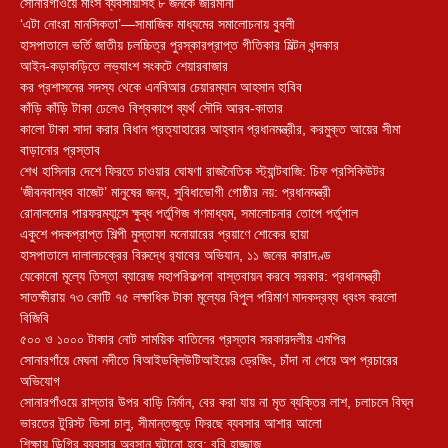
সোনারগাঁওয়ে মাংস ব্যবসায়ীসহ ৮ জনকে জরিমানা
‘এটা নোংরা মানসিকতা’—সামাজিক মাধ্যমের সমালোচনায় বুবলী
হাসপাতালে ভর্তি জাতীয় চলচ্চিত্র পুরস্কারপ্রাপ্ত গীতিকার মিল্টন খন্দকার
আইন-কড়াকড়িতে লভ্যাংশ সংকটে শেয়ারবাজার
কর প্রশাসনের সদস্য থেকে এনবিআর চেয়ারম্যান আহসান হাবিব
কাঁড়ি কাঁড়ি টাকা ঢেলেও বিশ্বকাপে ব্যর্থ সৌদি আরব-কাতার
কালো টাকা সাদা করার বিধান প্রত্যাহারের আহ্বান প্রধানমন্ত্রীর, করমুক্ত আয়ের সীমা
বাড়ানোর প্রস্তাব
শেখ হাসিনার দেশে ফিরতে চাওয়ার ঘোষণা রাজনৈতিক স্ট্যান্টবাজি: চিফ প্রসিকিউটর
‘জীবনবান্ধব বাজেট’ মানুষের জন্য, সুবিধাভোগী গোষ্ঠীর নয়: প্রধানমন্ত্রী
রোনালদোর পারফরম্যান্সে ক্ষুব্ধ পর্তুগিজ গণমাধ্যম, সমালোচনার তোপে পর্তুগাল
একুশে পদকপ্রাপ্ত শিল্পী মুস্তাফা মনোয়ারের প্রয়াণে শোকের ছায়া
হাসপাতালে দালালচক্রের বিরুদ্ধে র‍্যাবের অভিযান, ১১ জনের কারাদণ্ড
যেকোনো মূল্যে তিস্তা ব্যারেজ মহাপরিকল্পনা বাস্তবায়ন করবে সরকার: প্রধানমন্ত্রী
সাতক্ষীরায় ৭৩ কোটি ৭৫ লক্ষাধিক টাকা মূল্যের বিপুল পরিমাণ মাদকদ্রব্য ধ্বংস করলো
বিজিবি
৫০০ ও ১০০০ টাকার নোট সাময়িক বাতিলের প্রস্তাব সরকারদলীয় এমপির
সোনারগাঁয়ে মেঘনা নদীতে বিআইডব্লিউটিআইয়ের ড্রেজিং, চাঁদা না পেয়ে অপ প্রচারের
অভিযোগ
সোনারগাঁওয়ে রাস্তার উপর বাড়ি নির্মান, বের করা যায় না মৃত ব্যক্তির লাশ, চলাচলে বিঘ্ন
ভারতের টুরিস্ট ভিসা চালু, সীমান্তজুড়ে ফিরছে ব্যবসার আশার আলো
শিক্ষায় ডিগ্রি ব্যবসার অবসান ঘটানো হবে: ববি হাজ্জাজ