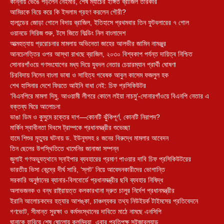
কান্নায় ভেঙে পড়লেন নেইমার, শেষ ম্যাচের ইঙ্গিত ব্রাজিল তারকার
আমিরকে বিয়ে করে কি ইসলাম গ্রহণ করলেন গৌরী?
হালান্ডের জোড়া গোলে বিদায় ব্রাজিল, ইতিহাসে প্রথমবার তিন ফুটবলারের ৭ গোল
ওয়ানডে সিরিজ শুরু, টসে জিতে ফিল্ডিং নিল বাংলাদেশ
আত্মহত্যায় প্ররোচনার মামলায় অভিনেতা জাহের আলভীর জামিন নামঞ্জুর
আনচেলত্তির ওপর আস্থা রাখছে ব্রাজিল, ২০৩০ বিশ্বকাপ পর্যন্ত দায়িত্ব নিশ্চিত
সোনারগাঁওয়ে গণসংযোগের মধ্য দিয়ে যুবদল নেতার চেয়ারম্যান প্রার্থী ঘোষণা
চিরবিদায় নিলেন বাংলা ভাষা ও সাহিত্য গবেষক আবুল কাসেম ফজলুল হক
শেখ হাসিনার দেশে ফিরতে আইনি বাধা নেই: চিফ প্রসিকিউটর
‘বিএনপিরে মামলা দিমু, আওয়ামী লীগরে কোলে লইয়া নাচমু’-সোনারগাঁওয়ে বিএনপি নেতার এ
বক্তব্য ঘিরে আলোচনা
ভাঙা ডিম ও কুসুমে রক্তের দাগ—কোনটি ঝুঁকিপূর্ণ, কোনটি নিরাপদ?
মার্কিন স্বাধীনতা দিবসে ট্রাম্পকে প্রধানমন্ত্রীর শুভেচ্ছা
হামে শিশুর মৃত্যুর ঘটনায় ড. ইউনূসসহ ৪ জনের বিরুদ্ধে মামলার আবেদন
তিন ছেলের উপস্থিতিতে খামেনির জানাজা সম্পন্ন
জুলাই গণঅভ্যুত্থানে স্নাইপার ব্যবহারের প্রমাণ পাওয়ার দাবি চিফ প্রসিকিউটরের
ভারতীয় ভিসা কেন্দ্রে দীর্ঘ সারি, ‘স্লট’ নিয়ে আবেদনকারীদের ভোগান্তি
সরকারি অনুষ্ঠানের ব্যানার-বিলবোর্ডে প্রধানমন্ত্রীর ছবি ব্যবহার নিষিদ্ধ
অলাভজনক ও বন্ধ রাষ্ট্রায়ত্ত কলকারখানা দ্রুত চালুর নির্দেশ প্রধানমন্ত্রীর
ইরানি আলোচকদের হত্যার আশঙ্কা, চাঞ্চল্যকর তথ্য নিউইয়র্ক টাইমসের প্রতিবেদনে
গণভোট, সীমান্ত সুরক্ষা ও কর্মসংস্থানের দাবিতে মাঠে নামছে এনসিপি
ঘানাকে হারিয়ে শেষ ষোলোয় কলম্বিয়া, এবার প্রতিপক্ষ সুইজারল্যান্ড