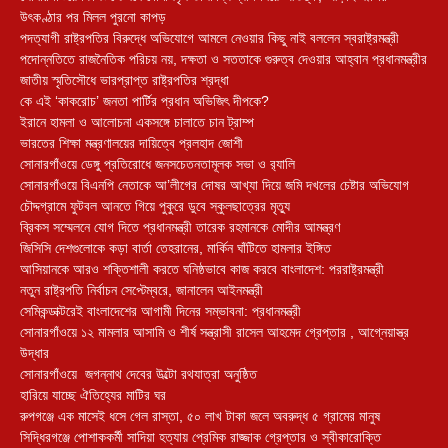
উৎকণ্ঠার পর মিলল পুরনো কাপড়
পদত্যাগী রাষ্ট্রপতির বিরুদ্ধে অভিযোগে আমলে নেওয়ার কিছু নাই বললেন স্বরাষ্ট্রমন্ত্রী
পদোন্নতিতে রাজনৈতিক পরিচয় নয়, দক্ষতা ও সততাকে গুরুত্ব দেওয়ার আহ্বান প্রধানমন্ত্রীর
জাতীয় স্মৃতিসৌধে ভারপ্রাপ্ত রাষ্ট্রপতির শ্রদ্ধা
কে এই ‘কাকরোচ’ জনতা পার্টির প্রধান অভিজিৎ দীপকে?
ইরানে হামলা ও আলোচনা একসঙ্গে চালাতে চান ট্রাম্প
ভারতের শিক্ষা মন্ত্রণালয়ের দায়িত্বে প্রলহাদ জোশী
সোনারগাঁওয়ে ডেঙ্গু প্রতিরোধে জনসচেতনতামূলক সভা ও র‍্যালি
সোনারগাঁওয়ে বিএনপি নেতাকে আ’লীগের দোষর আখ্যা দিয়ে জমি দখলের চেষ্টার অভিযোগ
চৌদ্দগ্রামে ফুটবল আনতে গিয়ে পুকুরে ডুবে স্কুলছাত্রের মৃত্যু
ব্রিকস সম্মেলনে যোগ দিতে প্রধানমন্ত্রী তারেক রহমানকে মোদীর আমন্ত্রণ
জিসিসি দেশগুলোকে কড়া বার্তা তেহরানের, মার্কিন ঘাঁটিতে হামলার ইঙ্গিত
আসিয়ানকে আরও শক্তিশালী করতে ঘনিষ্ঠভাবে কাজ করবে বাংলাদেশ: পররাষ্ট্রমন্ত্রী
নতুন রাষ্ট্রপতি নির্বাচন সেপ্টেম্বরে, জানালেন আইনমন্ত্রী
সেমিকন্ডাক্টরেই বাংলাদেশের আগামী দিনের সম্ভাবনা: প্রধানমন্ত্রী
সোনারগাঁওয়ে ১২ মামলার আসামি ও শীর্ষ সন্ত্রাসী রাসেল আহমেদ গ্রেপ্তার , আগ্নেয়াস্ত্র
উদ্ধার
সোনারগাঁওয়ে জগন্নাথ দেবের উল্টো রথযাত্রা অনুষ্ঠিত
হারিয়ে যাচ্ছে ঐতিহ্যের মাটির ঘর
রুপগঞ্জে এক মাসেই ধসে গেল রাস্তা, ৫০ লাখ টাকা জলে অবরুদ্ধ ৫ গ্রামের মানুষ
সিদ্ধিরগঞ্জে পোশাককর্মী সাদিয়া হত্যায় প্রেমিক রাজ্জাক গ্রেপ্তার ও স্বীকারোক্তি