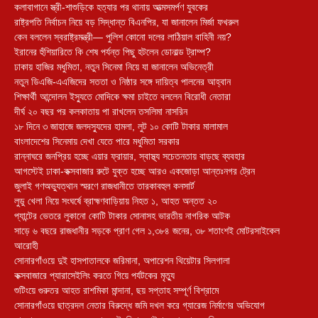
কলাবাগানে স্ত্রী-শাশুড়িকে হত্যার পর থানায় আত্মসমর্পণ যুবকের
রাষ্ট্রপতি নির্বাচন নিয়ে বড় সিদ্ধান্ত বিএনপির, যা জানালেন মির্জা ফখরুল
কেন বললেন স্বরাষ্ট্রমন্ত্রী— পুলিশ কোনো দলের লাঠিয়াল বাহিনী নয়?
ইরানের হুঁশিয়ারিতে কি শেষ পর্যন্ত পিছু হটলেন ডোনাল্ড ট্রাম্প?
ঢাকায় হাজির মধুমিতা, নতুন সিনেমা নিয়ে যা জানালেন অভিনেত্রী
নতুন ডিএজি-এএজিদের সততা ও নিষ্ঠার সঙ্গে দায়িত্ব পালনের আহ্বান
শিক্ষার্থী আন্দোলন ইস্যুতে মোদিকে ক্ষমা চাইতে বললেন বিরোধী নেতারা
দীর্ঘ ২০ বছর পর কলকাতায় পা রাখলেন তসলিমা নাসরিন
১৮ দিনে ৩ জাহাজে জলদস্যুদের হামলা, লুট ১০ কোটি টাকার মালামাল
বাংলাদেশের সিনেমায় দেখা যেতে পারে মধুমিতা সরকার
রান্নাঘরে জনপ্রিয় হচ্ছে এয়ার ফ্রায়ার, স্বাস্থ্য সচেতনতায় বাড়ছে ব্যবহার
আগস্টেই ঢাকা-কক্সবাজার রুটে যুক্ত হচ্ছে আরও একজোড়া আন্তঃনগর ট্রেন
জুলাই গণঅভ্যুত্থান স্মরণে রাজধানীতে তারকাবহুল কনসার্ট
লুডু খেলা নিয়ে সংঘর্ষে ব্রাহ্মণবাড়িয়ায় নিহত ১, আহত অন্তত ২০
প্যান্টের ভেতরে লুকানো কোটি টাকার সোনাসহ ভারতীয় নাগরিক আটক
সাড়ে ৬ বছরে রাজধানীর সড়কে প্রাণ গেল ১,৩৮৪ জনের, ৩৮ শতাংশই মোটরসাইকেল
আরোহী
সোনারগাঁওয়ে দুই হাসপাতালকে জরিমানা, অপারেশন থিয়েটার সিলগালা
কক্সবাজারে প্যারাসেইলিং করতে গিয়ে পর্যটকের মৃত্যু
শুটিংয়ে গুরুতর আহত রাশমিকা মান্দানা, ছয় সপ্তাহ সম্পূর্ণ বিশ্রামে
সোনারগাঁওয়ে ছাত্রদল নেতার বিরুদ্ধে জমি দখল করে গ্যারেজ নির্মাণের অভিযোগ