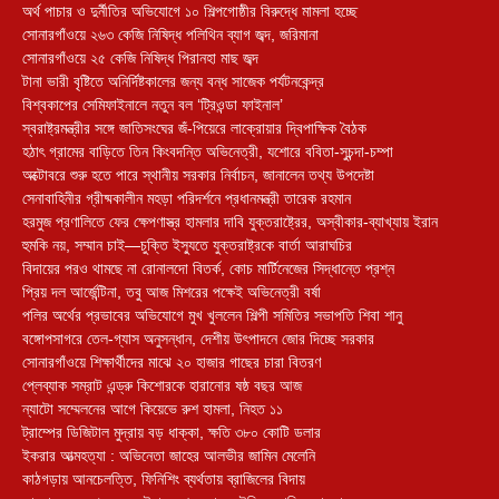
অর্থ পাচার ও দুর্নীতির অভিযোগে ১০ শিল্পগোষ্ঠীর বিরুদ্ধে মামলা হচ্ছে
সোনারগাঁওয়ে ২৬৩ কেজি নিষিদ্ধ পলিথিন ব্যাগ জব্দ, জরিমানা
সোনারগাঁওয়ে ২৫ কেজি নিষিদ্ধ পিরানহা মাছ জব্দ
টানা ভারী বৃষ্টিতে অনির্দিষ্টকালের জন্য বন্ধ সাজেক পর্যটনকেন্দ্র
বিশ্বকাপের সেমিফাইনালে নতুন বল ‘ট্রিওন্ডা ফাইনাল’
স্বরাষ্ট্রমন্ত্রীর সঙ্গে জাতিসংঘের জঁ-পিয়েরে লাক্রোয়ার দ্বিপাক্ষিক বৈঠক
হঠাৎ গ্রামের বাড়িতে তিন কিংবদন্তি অভিনেত্রী, যশোরে ববিতা-সুচন্দা-চম্পা
অক্টোবরে শুরু হতে পারে স্থানীয় সরকার নির্বাচন, জানালেন তথ্য উপদেষ্টা
সেনাবাহিনীর গ্রীষ্মকালীন মহড়া পরিদর্শনে প্রধানমন্ত্রী তারেক রহমান
হরমুজ প্রণালিতে ফের ক্ষেপণাস্ত্র হামলার দাবি যুক্তরাষ্ট্রের, অস্বীকার-ব্যাখ্যায় ইরান
হুমকি নয়, সম্মান চাই—চুক্তি ইস্যুতে যুক্তরাষ্ট্রকে বার্তা আরাঘচির
বিদায়ের পরও থামছে না রোনালদো বিতর্ক, কোচ মার্টিনেজের সিদ্ধান্তে প্রশ্ন
প্রিয় দল আর্জেন্টিনা, তবু আজ মিশরের পক্ষেই অভিনেত্রী বর্ষা
পলির অর্থের প্রভাবের অভিযোগে মুখ খুললেন শিল্পী সমিতির সভাপতি শিবা শানু
বঙ্গোপসাগরে তেল-গ্যাস অনুসন্ধান, দেশীয় উৎপাদনে জোর দিচ্ছে সরকার
সোনারগাঁওয়ে শিক্ষার্থীদের মাঝে ২০ হাজার গাছের চারা বিতরণ
প্লেব্যাক সম্রাট এন্ড্রু কিশোরকে হারানোর ষষ্ঠ বছর আজ
ন্যাটো সম্মেলনের আগে কিয়েভে রুশ হামলা, নিহত ১১
ট্রাম্পের ডিজিটাল মুদ্রায় বড় ধাক্কা, ক্ষতি ৩৮০ কোটি ডলার
ইকরার আত্মহত্যা : অভিনেতা জাহের আলভীর জামিন মেলেনি
কাঠগড়ায় আনচেলত্তি, ফিনিশিং ব্যর্থতায় ব্রাজিলের বিদায়