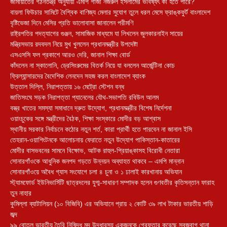
জামায়াতের গঠনতন্ত্র অনুযায়ী এমপি গাজী নজরুল ইসলামের ভবিষ্যৎ কী হতে পারে?
বায়লা ফিউচার সামিটে বৈশ্বিক বাণিজ্য মেলার সুযোগ তুলে ধরল মেসে ফ্রাঙ্কফুর্ট বাংলাদেশ
বৃষ্টিভেজা দিনে মেসির প্রতি ভালোবাসা জানালেন পরীমণি
রাষ্ট্রপতির পদত্যাগের গুঞ্জন, সামাজিক মাধ্যমে যা লিখলেন জুলকারনাইন সায়ের
মন্ত্রিসভায় রদবদল নিয়ে মুখ খুললেন প্রধানমন্ত্রীর উপদেষ্টা
এসএসসি ফল প্রকাশে আরও দেরি, জানাল শিক্ষা বোর্ড
কাঁদলেন না স্কালোনি, ড্রেসিংরুমের বিতর্ক নিয়ে যা বললেন আর্জেন্টিনা কোচ
ফ্রিল্যান্সারদের বৈদেশিক লেনদেন সহজ করল বাংলাদেশ ব্যাংক
উত্তাল দিল্লি, নিরাপত্তায় ১৬ মেট্রো স্টেশন বন্ধ
জাতিসংঘে সড়ক নিরাপত্তা প্যানেলের যৌথ-সভাপতি রবিউল আলম
বস্ত্র খাতের সমস্যা সমাধানে দ্রুত উদ্যোগ, প্রধানমন্ত্রীর বিশেষ নির্দেশনা
ওয়াংচুকের সঙ্গে মন্ত্রীদের বৈঠক, শিক্ষা সংস্কারে মোদীর বড় আশ্বাস
স্থানীয় সরকার নির্বাচনে কঠোর নতুন শর্ত, কারা প্রার্থী হতে পারবেন না জানাল ইসি
তেহরান-ওয়াশিংটনকে আলোচনায় ফেরাতে নতুন উদ্যোগ পাকিস্তান-কাতারের
মোদীর বাসভবনের সামনে বিক্ষোভ, আটক রাহুল-প্রিয়াঙ্কাসহ বিরোধী নেতারা
সোনারগাঁওকে আধুনিক জনপদ গড়তে উন্নয়ন অব্যাহত থাকবে – এমপি মান্নান
সোনারগাঁওয়ে অবৈধ গ্যাস সংযোগে চলা ৪ চুনা ও ১ ঢালাই কারখানায় অভিযান
স্ট্যামফোর্ড ইউনিভার্সিটি ছাত্রদলের যুগ্ম-সাধারণ সম্পাদক হলেন গুণবতীর কৃতিসন্তান ফারাহ
তুন নাহার
কুমিল্লা ব্যাটালিয়ন (১০ বিজিবি) এর অভিযানে প্রায় ২ কোটি ৩৯ লাখ টাকার ভারতীয় শাড়ি
জব্দ
৯৯ বোতল ভারতীয় তৈরি নিষিদ্ধ মদ উদ্ধারসহ একজনকে গ্রেফতার করেছে সবুজবাগ থানা