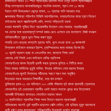
রাজধানীতে আরও ৫০ স্পটে স্বয়ংক্রিয় ট্রাফিক লাইট চালুর নির্দেশ প্রধানমন্ত্রীর
তীব্র তাপপ্রবাহে আলজেরিয়াজুড়ে শতাধিক দাবানল, প্রাণ গেল ১১ জনের
ইরানে পানি বিশুদ্ধকরণ কেন্দ্রে হামলা, ২০ গ্রামের পানি সরবরাহ বন্ধ
কক্সবাজার সীমান্ত পরিদর্শনে বিজিবি মহাপরিচালক, বন্যাদুর্গতদের মাঝে ত্রাণ বিতরণ
ফাইনালের আগে আত্মবিশ্বাসী মেসি, দলগত শক্তিতেই ভরসা
বন্যার ক্ষয়ক্ষতি পুষিয়ে নিতে প্রয়োজনীয় উদ্যোগ নেবে সরকার: স্বরাষ্ট্রমন্ত্রী
সব দেশের সঙ্গে ভারসাম্যপূর্ণ সম্পর্ক বজায় রেখে এগোতে চায় বাংলাদেশ: মির্জা ফখরুল
বালিয়াডাঙ্গীতে পুকূরে ডুবে শিশুর করুণ মৃত্যু
পাহাড়ি ঢলে বেড়েছে কাপ্তাই হ্রদের পানি, খুলে দেওয়া হলো ১৬ জলকপাট
বিশ্বকাপ ফাইনালে থাকছেন ট্রাম্প, চ্যাম্পিয়নদের জন্য থাকছে বিশেষ রিং
২০ জুলাই প্রকাশ হচ্ছে না এসএসসির ফল, জানালো শিক্ষা বোর্ড
কোলের সেই শিশুই এখন ফাইনালে মেসির প্রতিপক্ষ
সোনারগাঁওয়ে মাদক বিরোধী র‌্যালী করায় যুবককে কুপিয়ে ও পিটিয়ে জখম
নিহত ফায়ার সার্ভিসের ডুবুরি সাদিক, উদ্ধার অভিযান শেষে মরদেহ উদ্ধার
সোনারগাঁওয়ে জুলাই বিপ্লবের শহীদদের স্মরণে স্মরণ সভা অনুষ্ঠিত
উত্তরায় সড়ক অবরোধে শিক্ষার্থীরা, বন্ধ যান চলাচল
কুমিল্লায় র‍্যাব-১১ এর অভিযানে ১০০ কেজি গাঁজাসহ দুই মাদক ব্যবসায়ী গ্রেফতার
সোনারগাঁয়ে দুই চেয়ারম্যান প্রার্থীর একই স্থানে সভাকে কেন্দ্র করে উত্তেজনা
আদমজী ইপিজেডে কাপড়ের গোডাউনে ভয়াবহ আগুন
২১ ক্যাটাগরিতে প্রাথমিক শিক্ষা পদক বিতরণ করলেন প্রধানমন্ত্রী
অভিষেকের আগেই সেন্ট স্যাটিন ছাড়লেন লেক্সি লেভিন, নেট দুনিয়ায় তুমুল আলোচনা
ভারী বর্ষণে বন্যা-জলাবদ্ধতা: পরিকল্পনাহীন উন্নয়নই দুর্ভোগ বাড়াচ্ছে