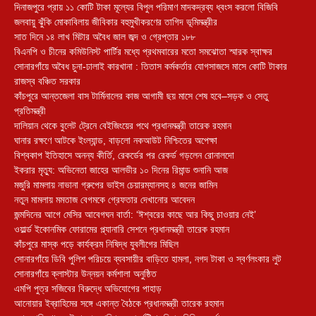
দিনাজপুরে প্রায় ১১ কোটি টাকা মূল্যের বিপুল পরিমাণ মাদকদ্রব্য ধ্বংস করলো বিজিবি
জলবায়ু ঝুঁকি মোকাবিলায় জীবিকার বহুমুখীকরণের তাগিদ ভূমিমন্ত্রীর
সাত দিনে ১৪ লাখ মিটার অবৈধ জাল জব্দ ও গ্রেপ্তার ১৮৮
বিএনপি ও চীনের কমিউনিস্ট পার্টির মধ্যে প্রথমবারের মতো সমঝোতা স্মারক স্বাক্ষর
সোনারগাঁয়ে অবৈধ চুনা-ঢালাই কারখানা : তিতাস কর্মকর্তার যোগসাজসে মাসে কোটি টাকার
রাজস্ব বঞ্চিত সরকার
কাঁচপুরে আন্তজেলা বাস টার্মিনালের কাজ আগামী ছয় মাসে শেষ হবে–সড়ক ও সেতু
প্রতিমন্ত্রী
দালিয়ান থেকে বুলেট ট্রেনে বেইজিংয়ের পথে প্রধানমন্ত্রী তারেক রহমান
ঘানার রক্ষণে আটকে ইংল্যান্ড, বাড়লো নকআউট নিশ্চিতের অপেক্ষা
বিশ্বকাপ ইতিহাসে অনন্য কীর্তি, রেকর্ডের পর রেকর্ড গড়লেন রোনালদো
ইকরার মৃত্যু: অভিনেতা জাহের আলভীর ১০ দিনের রিমান্ড শুনানি আজ
মজুরি মামলায় নাভানা গ্রুপের ভাইস চেয়ারম্যানসহ ৪ জনের জামিন
নতুন মামলায় মমতাজ বেগমকে গ্রেফতার দেখানোর আবেদন
জন্মদিনের আগে মেসির আবেগঘন বার্তা: ‘ঈশ্বরের কাছে আর কিছু চাওয়ার নেই’
ওয়ার্ল্ড ইকোনমিক ফোরামের প্ল্যানারি সেশনে প্রধানমন্ত্রী তারেক রহমান
কাঁচপুরে মাস্ক পড়ে কার্যক্রম নিষিদ্ধ যুবলীগের মিছিল
সোনারগাঁয়ে ডিবি পুলিশ পরিচয়ে ব্যবসায়ীর বাড়িতে হামলা, নগদ টাকা ও স্বর্ণলংকার লুট
সোনারগাঁয়ে ক্লাস্টার উন্নয়ন কর্মশালা অনুষ্ঠিত
এমপি পুত্র সজিবের বিরুদ্ধে অভিযোগের পাহাড়
আনোয়ার ইব্রাহিমের সঙ্গে একান্ত বৈঠকে প্রধানমন্ত্রী তারেক রহমান