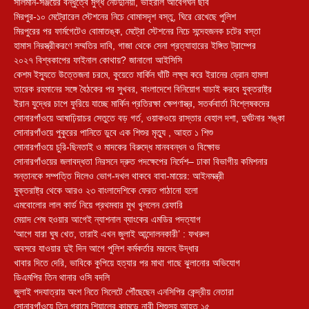
সালমান-সঞ্জয়ের বন্ধুত্বে মুগ্ধ নেটদুনিয়া, ভাইরাল আবেগঘন ছবি
মিরপুর-১০ মেট্রোরেল স্টেশনের নিচে বোমাসদৃশ বস্তু, ঘিরে রেখেছে পুলিশ
মিরপুরের পর ফার্মগেটেও বোমাতঙ্ক, মেট্রো স্টেশনের নিচে সন্দেহজনক চটের বস্তা
হামাস নিরস্ত্রীকরণে সম্মতির দাবি, গাজা থেকে সেনা প্রত্যাহারের ইঙ্গিত ট্রাম্পের
২০২৭ বিশ্বকাপের ফাইনাল কোথায়? জানালো আইসিসি
কেশম ইস্যুতে উত্তেজনা চরমে, কুয়েতে মার্কিন ঘাঁটি লক্ষ্য করে ইরানের ড্রোন হামলা
তারেক রহমানের সঙ্গে বৈঠকের পর সুখবর, বাংলাদেশে বিনিয়োগ যাচাই করবে যুক্তরাষ্ট্র
ইরান যুদ্ধের চাপে ফুরিয়ে যাচ্ছে মার্কিন প্রতিরক্ষা ক্ষেপণাস্ত্র, সতর্কবার্তা বিশ্লেষকদের
সোনারগাঁওয়ে আষাঢ়িয়াচর সেতুতে বড় গর্ত, ওয়াকওয়ে রাস্তার বেহাল দশা, দুর্ঘটনার শঙ্কা
সোনারগাঁওয়ে পুকুরের পানিতে ডুবে এক শিশুর মৃত্যু , আহত ১ শিশু
সোনারগাঁওয়ে চুরি-ছিনতাই ও মাদকের বিরুদ্ধে মানববন্ধন ও বিক্ষোভ
সোনারগাঁওয়ের জলাবদ্ধতা নিরসনে দ্রুত পদক্ষেপের নির্দেশ– ঢাকা বিভাগীয় কমিশনার
সন্তানকে সম্পত্তি দিলেও ভোগ-দখল থাকবে বাবা-মায়ের: আইনমন্ত্রী
যুক্তরাষ্ট্র থেকে আরও ২৩ বাংলাদেশিকে ফেরত পাঠানো হলো
এমবোলোর লাল কার্ড নিয়ে প্রথমবার মুখ খুললেন রেফারি
মেয়াদ শেষ হওয়ার আগেই ন্যাশনাল ব্যাংকের এমডির পদত্যাগ
‘আগে যারা ঘুষ খেত, তারাই এখন জুলাই আন্দোলনকারী’ : ফখরুল
অবসরে যাওয়ার দুই দিন আগে পুলিশ কর্মকর্তার মরদেহ উদ্ধার
খাবার দিতে দেরি, ভাবিকে কুপিয়ে হত্যার পর মাথা গাছে ঝুলানোর অভিযোগ
ডিএমপির তিন থানার ওসি বদলি
জুলাই পদযাত্রায় অংশ নিতে সিলেটে পৌঁছেছেন এনসিপির কেন্দ্রীয় নেতারা
সোনারগাঁওয়ে তিন গ্রামে শিয়ালের কামড়ে নারী,শিশুসহ আহত ১৫