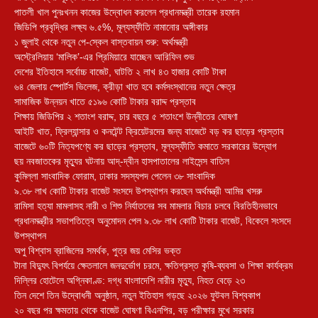
পাতলী খাল পুনঃখনন কাজের উদ্বোধন করলেন প্রধানমন্ত্রী তারেক রহমান
জিডিপি প্রবৃদ্ধির লক্ষ্য ৬.৫%, মূল্যস্ফীতি নামানোর অঙ্গীকার
১ জুলাই থেকে নতুন পে-স্কেল বাস্তবায়ন শুরু: অর্থমন্ত্রী
অস্ট্রেলিয়ায় ‘মালিক’-এর প্রিমিয়ারে যাচ্ছেন আরিফিন শুভ
দেশের ইতিহাসে সর্বোচ্চ বাজেট, ঘাটতি ২ লাখ ৪৩ হাজার কোটি টাকা
৬৪ জেলায় স্পোর্টস ভিলেজ, ক্রীড়া খাত হবে কর্মসংস্থানের নতুন ক্ষেত্র
সামাজিক উন্নয়ন খাতে ৫১৯৬ কোটি টাকার বরাদ্দ প্রস্তাব
শিক্ষায় জিডিপির ২ শতাংশ বরাদ্দ, চার বছরে ৫ শতাংশে উন্নীতের ঘোষণা
আইটি খাত, ফ্রিল্যান্সার ও কনটেন্ট ক্রিয়েটরদের জন্য বাজেটে বড় কর ছাড়ের প্রস্তাব
বাজেটে ৬০টি নিত্যপণ্যে কর ছাড়ের প্রস্তাব, মূল্যস্ফীতি কমাতে সরকারের উদ্যোগ
ছয় নবজাতকের মৃত্যুর ঘটনায় আদ্-দ্বীন হাসপাতালের লাইসেন্স বাতিল
‎কুমিল্লা সাংবাদিক ফোরাম, ঢাকার সদস্যপদ পেলেন ৩৮ সাংবাদিক
৯.৩৮ লাখ কোটি টাকার বাজেট সংসদে উপস্থাপন করছেন অর্থমন্ত্রী আমির খসরু
রামিসা হত্যা মামলাসহ নারী ও শিশু নির্যাতনের সব মামলার বিচার চলবে বিরতিহীনভাবে
প্রধানমন্ত্রীর সভাপতিত্বে অনুমোদন পেল ৯.৩৮ লাখ কোটি টাকার বাজেট, বিকেলে সংসদে
উপস্থাপন
অপু বিশ্বাস ব্রাজিলের সমর্থক, পুত্র জয় মেসির ভক্ত
টানা বিদ্যুৎ বিপর্যয়ে ক্ষেতলালে জনদুর্ভোগ চরমে, ক্ষতিগ্রস্ত কৃষি-ব্যবসা ও শিক্ষা কার্যক্রম
দিল্লির হোটেলে অগ্নিকাণ্ড: দগ্ধ বাংলাদেশি নারীর মৃত্যু, নিহত বেড়ে ২৩
তিন দেশে তিন উদ্বোধনী অনুষ্ঠান, নতুন ইতিহাস গড়ছে ২০২৬ ফুটবল বিশ্বকাপ
২০ বছর পর ক্ষমতায় থেকে বাজেট ঘোষণা বিএনপির, বড় পরীক্ষার মুখে সরকার