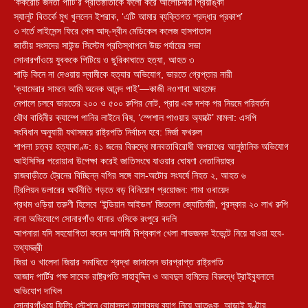
‘ককরোচ জনতা পার্টি’র প্রতিষ্ঠাতাকে ফলো করে আলোচনায় প্রিয়াঙ্কা
স্যালুট বিতর্কে মুখ খুললেন ইশরাক, ‘এটি আমার ব্যক্তিগত শ্রদ্ধার প্রকাশ’
৩ শর্তে লাইসেন্স ফিরে পেল আদ্-দ্বীন মেডিকেল কলেজ হাসপাতাল
জাতীয় সংসদের সাউন্ড সিস্টেম প্রতিস্থাপনে উচ্চ পর্যায়ের সভা
সোনারগাঁওয়ে যুবককে পিটিয়ে ও ছুরিকাঘাতে হত্যা, আহত ৩
শাড়ি কিনে না দেওয়ায় স্বামীকে হত্যার অভিযোগ, ভারতে গ্রেপ্তার নারী
‘ক্যামেরার সামনে আমি অনেক আনন্দ পাই’—কাজী নওশাবা আহমেদ
নেপালে চলবে ভারতের ২০০ ও ৫০০ রুপির নোট, প্রায় এক দশক পর নিয়মে পরিবর্তন
যৌথ বাহিনীর ক্যাম্পে পানির লাইনে বিষ, ‘স্পেশাল পাওয়ার অ্যাক্টে’ মামলা: এসপি
সংবিধান অনুযায়ী যথাসময়ে রাষ্ট্রপতি নির্বাচন হবে: মির্জা ফখরুল
শাপলা চত্বর হত্যাকাণ্ড: ৪১ জনের বিরুদ্ধে মানবতাবিরোধী অপরাধের আনুষ্ঠানিক অভিযোগ
আইসিসির পরোয়ানা উপেক্ষা করেই জাতিসংঘে যাওয়ার ঘোষণা নেতানিয়াহুর
রাজবাড়ীতে ট্রেনের বিচ্ছিন্ন বগির সঙ্গে বাস-অটোর সংঘর্ষে নিহত ২, আহত ৬
ট্রিলিয়ন ডলারের অর্থনীতি গড়তে বড় বিনিয়োগ প্রয়োজন: শামা ওবায়েদ
প্রথম ওড়িয়া তরুণী হিসেবে ‘ইন্ডিয়ান আইডল’ জিতলেন জ্যোতির্ময়ী, পুরস্কার ২০ লাখ রুপি
নানা অভিযোগে সোনারগাঁও থানার ওসিকে রংপুরে বদলি
আপনারা যদি সহযোগিতা করেন আগামী বিশ্বকাপ খেলা লাভজনক ইভেন্টে নিয়ে যাওয়া হবে-
তথ্যমন্ত্রী
জিয়া ও খালেদা জিয়ার সমাধিতে শ্রদ্ধা জানালেন ভারপ্রাপ্ত রাষ্ট্রপতি
আজাদ পার্টির পক্ষ সাবেক রাষ্ট্রপতি সাহাবুদ্দিন ও আবদুল হামিদের বিরুদ্ধে ট্রাইব্যুনালে
অভিযোগ দাখিল
সোনারগাঁওয়ে ফিলিং স্টেশনে বোমাসদৃশ তালাবদ্ধ ব্যাগ নিয়ে আতঙ্ক, আড়াই ঘণ্টার