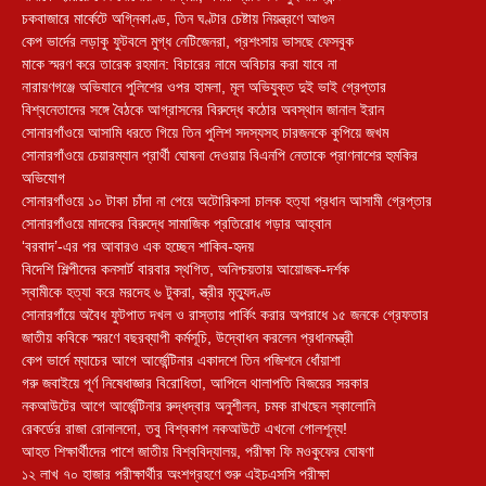
চকবাজারে মার্কেটে অগ্নিকাণ্ড, তিন ঘণ্টার চেষ্টায় নিয়ন্ত্রণে আগুন
কেপ ভার্দের লড়াকু ফুটবলে মুগ্ধ নেটিজেনরা, প্রশংসায় ভাসছে ফেসবুক
মাকে স্মরণ করে তারেক রহমান: বিচারের নামে অবিচার করা যাবে না
নারায়ণগঞ্জে অভিযানে পুলিশের ওপর হামলা, মূল অভিযুক্ত দুই ভাই গ্রেপ্তার
বিশ্বনেতাদের সঙ্গে বৈঠকে আগ্রাসনের বিরুদ্ধে কঠোর অবস্থান জানাল ইরান
সোনারগাঁওয়ে আসামি ধরতে গিয়ে তিন পুলিশ সদস্যসহ চারজনকে কুপিয়ে জখম
সোনারগাঁওয়ে চেয়ারম্যান প্রার্থী ঘোষনা দেওয়ায় বিএনপি নেতাকে প্রাণনাশের হুমকির
অভিযোগ
সোনারগাঁওয়ে ১০ টাকা চাঁদা না পেয়ে অটোরিকসা চালক হত্যা প্রধান আসামী গ্রেপ্তার
সোনারগাঁওয়ে মাদকের বিরুদ্ধে সামাজিক প্রতিরোধ গড়ার আহ্বান
‘বরবাদ’-এর পর আবারও এক হচ্ছেন শাকিব-হৃদয়
বিদেশি শিল্পীদের কনসার্ট বারবার স্থগিত, অনিশ্চয়তায় আয়োজক-দর্শক
স্বামীকে হত্যা করে মরদেহ ৬ টুকরা, স্ত্রীর মৃত্যুদণ্ড
সোনারগাঁয়ে অবৈধ ফুটপাত দখল ও রাস্তায় পার্কিং করার অপরাধে ১৫ জনকে গ্রেফতার
জাতীয় কবিকে স্মরণে বছরব্যাপী কর্মসূচি, উদ্বোধন করলেন প্রধানমন্ত্রী
কেপ ভার্দে ম্যাচের আগে আর্জেন্টিনার একাদশে তিন পজিশনে ধোঁয়াশা
গরু জবাইয়ে পূর্ণ নিষেধাজ্ঞার বিরোধিতা, আপিলে থালাপতি বিজয়ের সরকার
নকআউটের আগে আর্জেন্টিনার রুদ্ধদ্বার অনুশীলন, চমক রাখছেন স্কালোনি
রেকর্ডের রাজা রোনালদো, তবু বিশ্বকাপ নকআউটে এখনো গোলশূন্য!
আহত শিক্ষার্থীদের পাশে জাতীয় বিশ্ববিদ্যালয়, পরীক্ষা ফি মওকুফের ঘোষণা
১২ লাখ ৭০ হাজার পরীক্ষার্থীর অংশগ্রহণে শুরু এইচএসসি পরীক্ষা