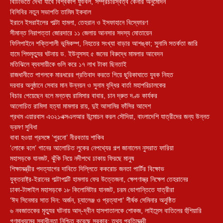
বিটিভিতে দেখা যাবে বিশ্বকাপ ফুটবল, সম্প্রচারস্বত্ব কেনার অনুমোদন
বিসিবির নতুন সভাপতি তামিম ইকবাল
ইরানে ইসরাইলের পাল্টা হামলা, তেহরান ও ইসফাহানে বিস্ফোরণ
সীমান্ত নিরাপত্তা জোরদারে ১১ জেলায় আনসার সদস্য মোতায়েন
ফিলিপাইনে শক্তিশালী ভূমিকম্প, নিহতের সংখ্যা বাড়ার আশঙ্কা; সুনামি সতর্কতা জারি
হামে শিশুমৃত্যুর ঘটনায় ড. ইউনূসসহ ৫ জনের বিরুদ্ধে মামলার আবেদন
মতিঝিলে ব্যবসায়ীকে গুলি করে ১৭ লাখ টাকা ছিনতাই
রাজধানীতে পাগলকে মারধরের প্রতিবাদ করতে গিয়ে ছুরিকাঘাতে যুবক নিহত
দরবার অনুষ্ঠানে সেবার মান উন্নয়ন ও সুনাম বৃদ্ধির বার্তা মহাপরিচালকের
বিচার পেয়েছেন বলে মন্তব্য রামিসার বাবার, চান দ্রুত দণ্ড কার্যকর
আলোচিত রামিসা হত্যা মামলার রায়, দুই আসামির ফাঁসির আদেশ
প্রথম এয়ারবাস এ৩২১এক্সএলআর উন্মোচন করল সৌদিয়া, বাংলাদেশি যাত্রীদের জন্য উন্নত
ভ্রমণ সুবিধা
বাবা হওয়া প্রসঙ্গে ‘পুরনো’ নীরবতায় শাকিব
‘লোকে বলে’ গানের আলোচিত লুকের নেপথ্যের গল্প জানালেন নুসরাত ফারিয়া
মহাসড়কে যানজট, ঝুঁকি নিয়ে নদীপথে ঢাকায় ফিরছে মানুষ
শিক্ষামন্ত্রীর পদত্যাগের দাবিতে দিল্লিতে ককরোচ জনতা পার্টির বিক্ষোভ
যুক্তরাষ্ট্র-ইরানের পাল্টাপাল্টি হামলায় ফের উত্তেজনা, ক্ষেপণাস্ত্র নিক্ষেপ তেহরানের
ঢাকা-টাঙ্গাইল মহাসড়কে ১৮ কিলোমিটার যানজট, চরম ভোগান্তিতে যাত্রীরা
‘ঈদ সিনেমার সাত দিন: অর্জন, চ্যালেঞ্জ ও প্রত্যাশা’ শীর্ষক সেমিনার অনুষ্ঠিত
৬ নবজাতকের মৃত্যুর ঘটনায় আদ্-দ্বীন হাসপাতালকে শোকজ, লাইসেন্স বাতিলের হুঁশিয়ারি
গণমাধ্যমের স্বাধীনতা নিশ্চিত করেছে সরকার: তথ্য প্রতিমন্ত্রী