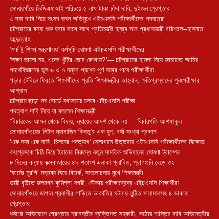
সোনারগাঁয়ে ডিজিএফআই পরিচয়ে ৫ লাখ টাকা চাঁদা দাবি, দুইজন গ্রেপ্তার
৩ দফা দাবি নিয়ে সংসদ ভবন অভিমুখে এইচএসসি পরীক্ষার্থীদের পদযাত্রা
চট্টগ্রামের বন্যা শুরু হবার সাথে সাথে প্রতিমন্ত্রী হজ্বে আর প্রধানমন্ত্রী বরিশালে–হাসনাত
আব্দুল্লাহ
‘মার্চ টু শিক্ষা মন্ত্রণালয়’ কর্মসূচি ঘোষণা এইচএসসি পরীক্ষার্থীদের
‘লক্ষণ ভালো নয়, এদের খুঁটির জোর কোথায়?’— চট্টগ্রামের হামলা নিয়ে জামায়াত আমির
পদার্থবিজ্ঞানের ভুল ৬ ও ৭ নম্বর প্রশ্নে পূর্ণ নম্বর পাবে পরীক্ষার্থীরা
পড়ার টেবিলে ফিরতে শিক্ষার্থীদের প্রতি শিক্ষামন্ত্রীর আহ্বান, ক্ষতিগ্রস্তদের পুনঃপরীক্ষার
আশ্বাস
চট্টগ্রাম ছাড়া সব বোর্ডে যথাসময়ে চলবে এইচএসসি পরীক্ষা
পদত্যাগ দাবি নিয়ে যা বললেন শিক্ষামন্ত্রী
‘বিচারকের আসন থেকে বিদায়, ন্যায়ের আদর্শ থেকে নয়’— বিচারপতি আশফাকুল
সোনারগাঁওয়ের লিটল ম্যাগাজিন কিনতু’র এক যুগ, বর্ষা সংখ্যা প্রকাশ
‘এক দফা এক দাবি, মিলনের পদত্যাগ’ স্লোগানে উত্তরায় এইচএসসি পরীক্ষার্থীদের বিক্ষোভ
কংগ্রেসকে চিঠি দিয়ে ইরানের বিরুদ্ধে নতুন সামরিক অভিযানের ঘোষণা ট্রাম্পের
৮ দিনের বন্যায় কক্সবাজারের ৪৯ শতাংশ এলাকা প্লাবিত, প্রাণহানি বেড়ে ৩২
‘ফার্মের মুরগি’ মন্তব্য ঘিরে বিতর্ক, সমালোচনার মুখে শিক্ষামন্ত্রী
ভারী বৃষ্টিতে জলমগ্ন কুমিল্লা নগরী, নৌকায় পরীক্ষাকেন্দ্রে এইচএসসি শিক্ষার্থীরা
সোনারগাঁওয়ে জাপান প্রবাসীর গাড়িতে ডাকাতির ঘটনায় লুন্ঠিত মালামালসহ ৪ ডাকাত
গ্রেপ্তার
ধর্ষণের অভিযোগে গ্রেপ্তার শ্রাবন্তীর ব্যক্তিগত সহকারী, কঠোর শাস্তির দাবি অভিনেত্রীর