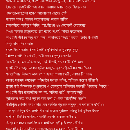
ম্যাচ বাকি থাকতেই গ্রুপ চ্যাম্পিয়ন আর্জেন্টিনা, বিদায় নিশ্চিত জর্ডানের
ইসরায়েল যুদ্ধবিরতি ভঙ্গ করলে ‘যথাযথ জবাব’ দেবে হিজবুল্লাহ
এমবাপ্পে-হালান্ডের যুগেও আলোচনার কেন্দ্রে মেসি
সালমান শাহ’র মরদেহ উত্তোলনের আদেশ বাতিল
রাজধানীতে কার্যক্রম নিষিদ্ধ আ.লীগের ২৬ নেতাকর্মী গ্রেফতার
বিএম কলেজে ছাত্রদলের দুই পক্ষের সংঘর্ষ, আহত কয়েকজন
আওয়ামী লীগ নিষিদ্ধ হবে কিনা, আদালতই নির্ধারণ করবে: তথ্য উপদেষ্টা
বিশ্ব বাবা দিবস আজ
রাজধানীর বাড্ডায় ছিনতাইকারীর ছুরিকাঘাতে গৃহবধূর মৃত্যু
ট্রাম্পের দাবি ‘বানোয়াট’, পাল্টা জবাবে ক্ষুব্ধ মেলোনি
‘ককটেল ২’ বক্স অফিসে ঝড়, দুই দিনেই ৫০ কোটি রুপি আয়
যুদ্ধবিরতির ভঙ্গুর আবহে সুইজারল্যান্ডে যুক্তরাষ্ট্র-ইরান মেগা বৈঠক
মালয়েশিয়ার উদ্দেশে আজ রওনা হচ্ছেন প্রধানমন্ত্রী, এরপর চীন সফর
কালাই স্বাস্থ্য কমপ্লেক্স পরিদর্শনে স্বাস্থ্য সচিব, অনিয়মে কঠোর হুঁশিয়ারি
মান্দায় নারী শিক্ষককে কুপ্রস্তাব ও হেনস্তার অভিযোগ সহকারী শিক্ষকের বিরুদ্ধে
আওয়ামী লীগ রাজনৈতিক দল নয়, মাফিয়া পার্টি: স্বরাষ্ট্রমন্ত্রী
ব্রাজিলের জয়ে মাথা ন্যাড়া করে কথা রাখলেন আর্জেন্টিনা সমর্থক
গাজীপুরে পোশাক কারখানায় ফের অর্ধশত শ্রমিক অসুস্থ, হাসপাতালে ভর্তি ১৯
ঢাকাস্থ হরিপুর উপজেলাবাসীর আয়োজনে ব্রাজিল-আর্জেন্টিনা ফুটবল উৎসব
যশোরে বিজিবির অভিযানে ৩১টি স্বর্ণের বারসহ আটক ২
বিশ্বের সবচেয়ে সময়নিষ্ঠ এয়ারলাইনের স্বীকৃতি পেল সৌদিয়া
যুক্তরাষ্ট্র-ইরান চুক্তির সমালোচকদের একহাত নিলেন ট্রাম্প