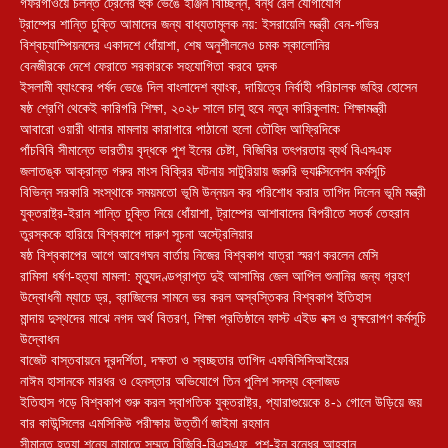
গফরগাঁওয়ে চলন্ত ট্রেনের হুক ভেঙে ইঞ্জিন বিচ্ছিন্ন, বন্ধ রেল যোগাযোগ
ট্রাম্পের শান্তি চুক্তি আমাদের জন্য বাধ্যতামূলক নয়: ইসরায়েলি মন্ত্রী বেন-গভির
বিশ্বচ্যাম্পিয়নদের একাদশে ধোঁয়াশা, শেষ অনুশীলনেও চমক স্কালোনির
বেনজীরকে দেশে ফেরাতে সরকারকে সহযোগিতা করবে দুদক
ইসলামী ব্যাংকের পর্ষদ ভেঙে দিল বাংলাদেশ ব্যাংক, দায়িত্বে নির্বাহী পরিচালক জহির হোসেন
ষষ্ঠ শ্রেণি থেকেই কারিগরি শিক্ষা, ২০২৮ সালে চালু হবে নতুন কারিকুলাম: শিক্ষামন্ত্রী
আবারো ওয়ারী থানার মামলায় কারাগারে পাঠানো হলো তৌহিদ আফ্রিদিকে
পাঁচবিবি সীমান্তে ভারতীয় বৃদ্ধকে পুশ ইনের চেষ্টা, বিজিবির তৎপরতায় ব্যর্থ বিএসএফ
জলাতঙ্ক আক্রান্ত গরুর মাংস বিক্রির ঘটনায় সাটুরিয়ায় জরুরি ভ্যাক্সিনেশন কর্মসূচি
বিভিন্ন সরকারি সংস্থাকে সময়মতো ভূমি উন্নয়ন কর পরিশোধ করার তাগিদ দিলেন ভূমি মন্ত্রী
যুক্তরাষ্ট্র-ইরান শান্তি চুক্তি নিয়ে ধোঁয়াশা, ট্রাম্পের আশাবাদের বিপরীতে সতর্ক তেহরান
তুরস্ককে হারিয়ে বিশ্বকাপে দারুণ সূচনা অস্ট্রেলিয়ার
ষষ্ঠ বিশ্বকাপের আগে আবেগঘন বার্তায় নিজের বিশ্বকাপ যাত্রা স্মরণ করলেন মেসি
রামিসা ধর্ষণ-হত্যা মামলা: মৃত্যুদণ্ডপ্রাপ্ত দুই আসামির জেল আপিল শুনানির জন্য গ্রহণ
উদ্বোধনী ম্যাচে ড্র, ব্রাজিলের সামনে ভর করল অস্বস্তিকর বিশ্বকাপ ইতিহাস
মান্দায় দুস্থদের মাঝে নগদ অর্থ বিতরণ, শিক্ষা প্রতিষ্ঠানে ফাস্ট এইড বক্স ও বৃক্ষরোপণ কর্মসূচি
উদ্বোধন
বাজেট বাস্তবায়নে দূরদর্শিতা, দক্ষতা ও স্বচ্ছতার তাগিদ এফবিসিসিআইয়ের
নাঈম হাসানকে মারধর ও হেনস্তার অভিযোগে তিন পুলিশ সদস্য ক্লোজড
ইতিহাস গড়ে বিশ্বকাপ শুরু করল স্বাগতিক যুক্তরাষ্ট্র, প্যারাগুয়েকে ৪-১ গোলে উড়িয়ে জয়
বার কাউন্সিলের এমসিকিউ পরীক্ষায় উত্তীর্ণ জাইমা রহমান
সীমান্ত হত্যা শূন্যে নামাতে সম্মত বিজিবি-বিএসএফ, পুশ-ইন বন্ধের আহ্বান