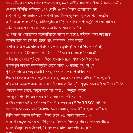
আদ-দ্বীনের শোকজের জবাব প্রত্যাখ্যান, দ্রুত আইনি ব্যবস্থার হুঁশিয়ারি স্বাস্থ্য মন্ত্রীর
মে মাসে বিজিবির অভিযানে ১৭৭ কোটি ৭৮ লাখ টাকার চোরাচালান জব্দ
বিশ্ব শান্তি প্রতিষ্ঠায় বাংলাদেশি শান্তিরক্ষীদের ভূমিকার প্রশংসা প্রধানমন্ত্রীর
মাঠে নেমেই গোল মেসির, আইসল্যান্ডকে উড়িয়ে বিশ্বকাপ প্রস্তুতি শেষ আর্জেন্টিনার
ব্যভিচারের মামলায় খালাস পেলেন নাসির হোসেন ও তামিমা
২১ বছর পর ওয়ানডেতে অস্ট্রেলিয়াকে হারাল বাংলাদেশ, ইতিহাস গড়ল টাইগাররা
অস্ট্রেলিয়ার বিপক্ষে বড় জয়ের পথে বাংলাদেশ, চাপে অজিরা
যশোরে যাচ্ছিল ১৬ হাজার ইয়াবার চালান যাত্রাবাড়ীতে ধরা ‘গডফাদার’ বাবু
অনার্সে বাংলা, ইতিহাস ও দর্শন বিভাগ বাতিলের খবর গুজব: শিক্ষামন্ত্রী
কুমিল্লায় হাইওয়ে পুলিশের গাড়িতে হামলা-ভাঙচুর, মহাসড়কে উত্তেজনা
‎হরিরমপুরে মানসিক ভারসাম্যহীন মেয়ের হাতে ৯৫ বছরের বৃদ্ধ মা খুন
পুশ-ইন ভারতের অভ্যন্তরীণ বিষয়, বাংলাদেশকে চাপে রাখতে নয়
শিশু ধর্ষণ-হত্যা মামলায় মৃত্যুদণ্ডের রায়, অনুমোদনের জন্য হাইকোর্টে যাচ্ছে নথি
মস্তিষ্কে অস্ত্রোপচারের পর বাসায় বিশ্রামে তানিয়া বৃষ্টি, মৃত্যুর গুজব উড়িয়ে দিলেন নির্মাতা
একনেক সভা চলছে, অনুমোদনের অপেক্ষায় ১২ উন্নয়ন প্রকল্প
২০ জুলাই প্রকাশ হবে এসএসসি ও সমমানের পরীক্ষার ফল
মাননীয় প্রধানমন্ত্রীর প্রতিরক্ষা উপদেষ্টার স্পারসো (SPARRSO) পরিদর্শন
আম পাড়াকে কেন্দ্র করে বিরোধের জেরে মান্দায় বৃদ্ধকে পিটিয়ে হত্যা, আটক ২
ফিলিপাইনে ভয়াবহ ভূমিকম্পে নিহত বেড়ে ১৫, আহত অন্তত ১২৯
হামে শিশু মৃত্যুর ঘটনায় ড. ইউনূসসহ পাঁচজনের বিরুদ্ধে মামলার আবেদন খারিজ
মেসির ইনজুরি নিয়ে উদ্বেগ, বিশ্বকাপের আগে অপেক্ষায় আর্জেন্টিনা