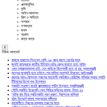
মতামত
এক্সক্লুসিভ
কৃষি
আইন-আদালত
শিল্প ও সাহিত্য
অপরাধ
গণমাধ্যম
জবস
প্রবাস
রান্না বান্না
X
নিউজ আপডেট
বাবাকে হারালেন লিওনেল মেসি, ৬৮ বছর বয়সে হোর্হের মৃত্যু
জুলাই জাদুঘরকে জাতীয় ইতিহাস চর্চার কেন্দ্র বানাতে হবে: নাহিদ
এমন স্বাস্থ্যব্যবস্থা চাই, যেন কাউকে বিদেশমুখী হতে না হয়: প্রধানমন্ত্রী
সত্যের মুখোমুখি হতে চাইলে শেখ হাসিনা অবশ্যই ফিরবেন: আইনমন্ত্রী
বগুড়ায় আল-মোস্তফা গ্রুপের সহযোগী প্রতিষ্ঠান হেরিটেজ পলিমার অ্যান্ড ল্যামি
টিউবসের ডিপো শুভ উদ্বোধন
প্রকৃতি সংরক্ষণ করেই কক্সবাজারে পর্যটন উন্নয়ন: স্বরাষ্ট্রমন্ত্রী
সৌদি-সমর্থিত ইয়েমেনি সেনা শিবিরে হুথিদের হামলা, নিহত ৫৮
‘নাটক বাদ দিয়ে প্রতিশ্রুতি পূরণ করুন’, ট্রাম্পকে কলিবফ
হঠাৎ ডিভোর্স মামলা প্রত্যাহার সঙ্গীতার
মহাখালীতে ট্রেনের ধাক্কায় তরুণের মৃত্যু