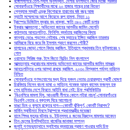
বঙ্গোপসাগরে তেল-গ্যাস অনুসন্ধান, দেশীয় উৎপাদনে জোর দিচ্ছে সরকার
সোনারগাঁওয়ে শিক্ষার্থীদের মাঝে ২০ হাজার গাছের চারা বিতরণ
প্লেব্যাক সম্রাট এন্ড্রু কিশোরকে হারানোর ষষ্ঠ বছর আজ
ন্যাটো সম্মেলনের আগে কিয়েভে রুশ হামলা, নিহত ১১
ট্রাম্পের ডিজিটাল মুদ্রায় বড় ধাক্কা, ক্ষতি ৩৮০ কোটি ডলার
ইকরার আত্মহত্যা : অভিনেতা জাহের আলভীর জামিন মেলেনি
কাঠগড়ায় আনচেলত্তি, ফিনিশিং ব্যর্থতায় ব্রাজিলের বিদায়
কান্নায় ভেঙে পড়লেন নেইমার, শেষ ম্যাচের ইঙ্গিত ব্রাজিল তারকার
আমিরকে বিয়ে করে কি ইসলাম গ্রহণ করলেন গৌরী?
হালান্ডের জোড়া গোলে বিদায় ব্রাজিল, ইতিহাসে প্রথমবার তিন ফুটবলারের ৭
গোল
ওয়ানডে সিরিজ শুরু, টসে জিতে ফিল্ডিং নিল বাংলাদেশ
আত্মহত্যায় প্ররোচনার মামলায় অভিনেতা জাহের আলভীর জামিন নামঞ্জুর
আনচেলত্তির ওপর আস্থা রাখছে ব্রাজিল, ২০৩০ বিশ্বকাপ পর্যন্ত দায়িত্ব
নিশ্চিত
সোনারগাঁওয়ে গণসংযোগের মধ্য দিয়ে যুবদল নেতার চেয়ারম্যান প্রার্থী ঘোষণা
চিরবিদায় নিলেন বাংলা ভাষা ও সাহিত্য গবেষক আবুল কাসেম ফজলুল হক
শেখ হাসিনার দেশে ফিরতে আইনি বাধা নেই: চিফ প্রসিকিউটর
‘বিএনপিরে মামলা দিমু, আওয়ামী লীগরে কোলে লইয়া নাচমু’-সোনারগাঁওয়ে
বিএনপি নেতার এ বক্তব্য ঘিরে আলোচনা
ভাঙা ডিম ও কুসুমে রক্তের দাগ—কোনটি ঝুঁকিপূর্ণ, কোনটি নিরাপদ?
মার্কিন স্বাধীনতা দিবসে ট্রাম্পকে প্রধানমন্ত্রীর শুভেচ্ছা
হামে শিশুর মৃত্যুর ঘটনায় ড. ইউনূসসহ ৪ জনের বিরুদ্ধে মামলার আবেদন
তিন ছেলের উপস্থিতিতে খামেনির জানাজা সম্পন্ন
জুলাই গণঅভ্যুত্থানে স্নাইপার ব্যবহারের প্রমাণ পাওয়ার দাবি চিফ