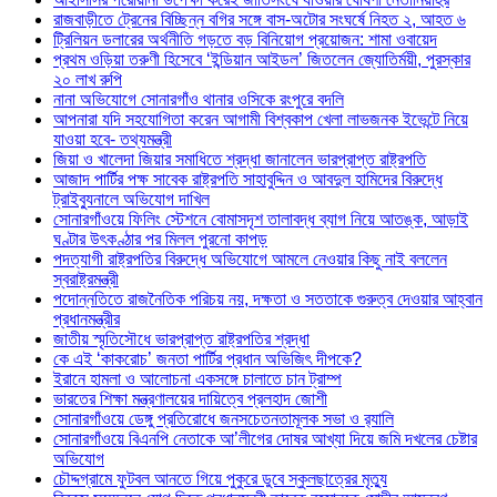
রাজবাড়ীতে ট্রেনের বিচ্ছিন্ন বগির সঙ্গে বাস-অটোর সংঘর্ষে নিহত ২, আহত ৬
ট্রিলিয়ন ডলারের অর্থনীতি গড়তে বড় বিনিয়োগ প্রয়োজন: শামা ওবায়েদ
প্রথম ওড়িয়া তরুণী হিসেবে ‘ইন্ডিয়ান আইডল’ জিতলেন জ্যোতির্ময়ী, পুরস্কার
২০ লাখ রুপি
নানা অভিযোগে সোনারগাঁও থানার ওসিকে রংপুরে বদলি
আপনারা যদি সহযোগিতা করেন আগামী বিশ্বকাপ খেলা লাভজনক ইভেন্টে নিয়ে
যাওয়া হবে- তথ্যমন্ত্রী
জিয়া ও খালেদা জিয়ার সমাধিতে শ্রদ্ধা জানালেন ভারপ্রাপ্ত রাষ্ট্রপতি
আজাদ পার্টির পক্ষ সাবেক রাষ্ট্রপতি সাহাবুদ্দিন ও আবদুল হামিদের বিরুদ্ধে
ট্রাইব্যুনালে অভিযোগ দাখিল
সোনারগাঁওয়ে ফিলিং স্টেশনে বোমাসদৃশ তালাবদ্ধ ব্যাগ নিয়ে আতঙ্ক, আড়াই
ঘণ্টার উৎকণ্ঠার পর মিলল পুরনো কাপড়
পদত্যাগী রাষ্ট্রপতির বিরুদ্ধে অভিযোগে আমলে নেওয়ার কিছু নাই বললেন
স্বরাষ্ট্রমন্ত্রী
পদোন্নতিতে রাজনৈতিক পরিচয় নয়, দক্ষতা ও সততাকে গুরুত্ব দেওয়ার আহ্বান
প্রধানমন্ত্রীর
জাতীয় স্মৃতিসৌধে ভারপ্রাপ্ত রাষ্ট্রপতির শ্রদ্ধা
কে এই ‘কাকরোচ’ জনতা পার্টির প্রধান অভিজিৎ দীপকে?
ইরানে হামলা ও আলোচনা একসঙ্গে চালাতে চান ট্রাম্প
ভারতের শিক্ষা মন্ত্রণালয়ের দায়িত্বে প্রলহাদ জোশী
সোনারগাঁওয়ে ডেঙ্গু প্রতিরোধে জনসচেতনতামূলক সভা ও র‍্যালি
সোনারগাঁওয়ে বিএনপি নেতাকে আ’লীগের দোষর আখ্যা দিয়ে জমি দখলের চেষ্টার
অভিযোগ
চৌদ্দগ্রামে ফুটবল আনতে গিয়ে পুকুরে ডুবে স্কুলছাত্রের মৃত্যু