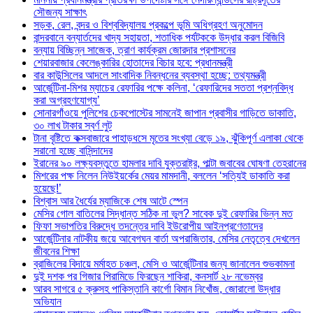
সৌজন্য সাক্ষাৎ
সড়ক, রেল, বন্দর ও বিশ্ববিদ্যালয় প্রকল্পে ভূমি অধিগ্রহণ অনুমোদন
বান্দরবানে বন্যার্তদের খাদ্য সহায়তা, শতাধিক পর্যটককে উদ্ধার করল বিজিবি
বন্যায় বিচ্ছিন্ন সাজেক, ত্রাণ কার্যক্রম জোরদার প্রশাসনের
শেয়ারবাজার কেলেঙ্কারির হোতাদের বিচার হবে: প্রধানমন্ত্রী
বার কাউন্সিলের আদলে সাংবাদিক নিবন্ধনের ব্যবস্থা হচ্ছে: তথ্যমন্ত্রী
আর্জেন্টিনা-মিশর ম্যাচের রেফারির পক্ষে কলিনা, ‘রেফারিদের সততা প্রশ্নবিদ্ধ
করা অগ্রহণযোগ্য’
সোনারগাঁওয়ে পুলিশের চেকপোস্টের সামনেই জাপান প্রবাসীর গাড়িতে ডাকাতি,
৩০ লাখ টাকার স্বর্ণ লুট
টানা বৃষ্টিতে কক্সবাজারে পাহাড়ধসে মৃতের সংখ্যা বেড়ে ১৯, ঝুঁকিপূর্ণ এলাকা থেকে
সরানো হচ্ছে বাসিন্দাদের
ইরানের ৯০ লক্ষ্যবস্তুতে হামলার দাবি যুক্তরাষ্ট্র, পাল্টা জবাবের ঘোষণা তেহরানের
মিশরের পক্ষ নিলেন নিউইয়র্কের মেয়র মামদানী, বললেন ‘সত্যিই ডাকাতি করা
হয়েছে!’
বিশ্বাস আর ধৈর্যের ম্যাজিকে শেষ আটে স্পেন
মেসির গোল বাতিলের সিদ্ধান্ত সঠিক না ভুল? সাবেক দুই রেফারির ভিন্ন মত
ফিফা সভাপতির বিরুদ্ধে তদন্তের দাবি ইউরোপীয় আইনপ্রণেতাদের
আর্জেন্টিনার নাটকীয় জয়ে আবেগঘন বার্তা অপরাজিতার, মেসির নেতৃত্বে দেখলেন
জীবনের শিক্ষা
ব্রাজিলের বিদায়ে মর্মাহত চঞ্চল, মেসি ও আর্জেন্টিনার জন্য জানালেন শুভকামনা
দুই দশক পর গিজার পিরামিডে ফিরছেন শাকিরা, কনসার্ট ২৮ নভেম্বর
আরব সাগরে ৫ ক্রুসহ পাকিস্তানি কার্গো বিমান নিখোঁজ, জোরালো উদ্ধার
অভিযান