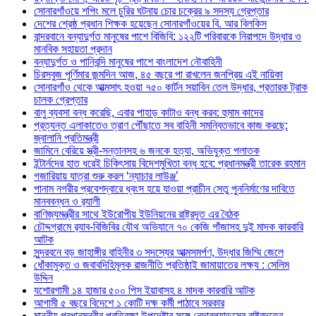
সোনারগাঁওয়ে শপিং মলে চুরির ঘটনায় চোর চক্রের ৯ সদস্য গ্রেপ্তার
দেশের শ্রেষ্ঠ প্রধান শিক্ষক হয়েছেন সোনারগাঁওয়ের বি. আর বিলকিস
বান্দরবানে বন্যাদুর্গত মানুষের পাশে বিজিবি: ১২২টি পরিবারকে নিরাপদে উদ্ধার ও
মানবিক সহায়তা প্রদান
বন্যাদুর্গত ও পানিবন্দি মানুষের পাশে বাংলাদেশ নৌবাহিনী
চিরসবুজ পূর্ণিমার জন্মদিন আজ, ৪৫ বছরে পা রাখলেন জনপ্রিয় এই নায়িকা
সোনারগাঁও থেকে আত্মসাৎ হওয়া ৭৫০ কার্টন সয়াবিন তেল উদ্ধার, প্রতারক ট্রাক
চালক গ্রেপ্তার
বালু ব্যবসা বন্ধ করেছি, এবার পাহাড় কাটাও বন্ধ করব: হুমাম কাদের
প্রত্যন্ত এলাকাতেও ত্রাণ পৌঁছাতে সব বাহিনী সমন্বিতভাবে কাজ করছে:
জ্বালানি প্রতিমন্ত্রী
জামিনে বেরিয়ে স্ত্রী-সন্তানসহ ৬ জনকে হত্যা, অভিযুক্ত পলাতক
ইন্টার্নদের হাত ধরেই চিকিৎসায় বিদেশমুখিতা বন্ধ হবে: প্রধানমন্ত্রী তারেক রহমান
গজারিয়ায় যাত্রা শুরু করল ‘ন্যাচার লাউঞ্জ’
পানাম নগরীর প্রবেশদ্বারে ধ্বংস হয়ে যাওয়া প্রাচীন সেতু পুননির্মাণের দাবিতে
মানববন্ধন ও র‌্যালী
বাণিজ্যমন্ত্রীর সাথে ইউরোপীয় ইউনিয়নের রাষ্ট্রদূত এর বৈঠক
চৌদ্দগ্রামে র‌্যাব-বিজিবির যৌথ অভিযানে ৭০ কেজি গাঁজাসহ দুই মাদক কারবারি
আটক
সুন্দরবনে বড় জাহাঙ্গীর বাহিনীর ৩ সদস্যের আত্মসমর্পণ, উদ্ধার জিম্মি জেলে
ধোঁকামুক্ত ও জবাবদিহিমূলক রাজনীতি প্রতিষ্ঠাই জামায়াতের লক্ষ্য : সেলিম
উদ্দিন
যশোরগামী ১৪ হাজার ৫০০ পিস ইয়াবাসহ ৪ মাদক কারবারি আটক
আগামী ৫ বছরে বিদেশে ১ কোটি দক্ষ কর্মী পাঠাবে সরকার
মাননীয় প্রধানমন্ত্রীর প্রতিরক্ষা উপদেষ্টার সঙ্গে নেদারল্যান্ডসের রাষ্ট্রদূতের