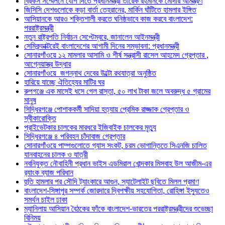
ব্রিকস সম্মেলনে যোগ দিতে প্রধানমন্ত্রী তারেক রহমানকে মোদীর আমন্ত্রণ
জিসিসি দেশগুলোকে কড়া বার্তা তেহরানের, মার্কিন ঘাঁটিতে হামলার ইঙ্গিত
আসিয়ানকে আরও শক্তিশালী করতে ঘনিষ্ঠভাবে কাজ করবে বাংলাদেশ:
পররাষ্ট্রমন্ত্রী
নতুন রাষ্ট্রপতি নির্বাচন সেপ্টেম্বরে, জানালেন আইনমন্ত্রী
সেমিকন্ডাক্টরেই বাংলাদেশের আগামী দিনের সম্ভাবনা: প্রধানমন্ত্রী
সোনারগাঁওয়ে ১২ মামলার আসামি ও শীর্ষ সন্ত্রাসী রাসেল আহমেদ গ্রেপ্তার ,
আগ্নেয়াস্ত্র উদ্ধার
সোনারগাঁওয়ে জগন্নাথ দেবের উল্টো রথযাত্রা অনুষ্ঠিত
হারিয়ে যাচ্ছে ঐতিহ্যের মাটির ঘর
রুপগঞ্জে এক মাসেই ধসে গেল রাস্তা, ৫০ লাখ টাকা জলে অবরুদ্ধ ৫ গ্রামের
মানুষ
সিদ্ধিরগঞ্জে পোশাককর্মী সাদিয়া হত্যায় প্রেমিক রাজ্জাক গ্রেপ্তার ও
স্বীকারোক্তি
প্রাইভেটকার চালকের মারধরে ইজিবাইক চালকের মৃত্যু
সিদ্ধিরগঞ্জে ৪ পরিবহন চাঁদাবাজ গ্রেপ্তার
সোনারগাঁওয়ে পাম্পগুলোতে গ্যাস সংকট, চরম ভোগান্তিতে সিএনজি চালিত
যানবাহনের চালক ও যাত্রী
নবনিযুক্ত নৌবাহিনী প্রধান ভাইস এডমিরাল খোন্দকার মিসবাহ উল আজীম-এর
র‍্যাংক ব্যাজ পরিধান
হুতি হামলার পর সৌদি ট্যাংকারে আগুন, স্যাটেলাইট ছবিতে মিলল প্রমাণ
বাংলাদেশ-সিঙ্গাপুর সম্পর্ক জোরদারে দ্বিপক্ষীয় সহযোগিতা, রোহিঙ্গা ইস্যুতেও
সমর্থন চাইল ঢাকা
ম্যানিলায় আসিয়ান বৈঠকের ফাঁকে বাংলাদেশ-ভারতের পররাষ্ট্রমন্ত্রীদের শুভেচ্ছা
বিনিময়