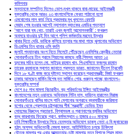
কমিশনার
সন্তানকে সম্পত্তি দিলেও ভোগ-দখল থাকবে বাবা-মায়ের: আইনমন্ত্রী
যুক্তরাষ্ট্র থেকে আরও ২৩ বাংলাদেশিকে ফেরত পাঠানো হলো
এমবোলোর লাল কার্ড নিয়ে প্রথমবার মুখ খুললেন রেফারি
মেয়াদ শেষ হওয়ার আগেই ন্যাশনাল ব্যাংকের এমডির পদত্যাগ
‘আগে যারা ঘুষ খেত, তারাই এখন জুলাই আন্দোলনকারী’ : ফখরুল
অবসরে যাওয়ার দুই দিন আগে পুলিশ কর্মকর্তার মরদেহ উদ্ধার
খাবার দিতে দেরি, ভাবিকে কুপিয়ে হত্যার পর মাথা গাছে ঝুলানোর অভিযোগ
ডিএমপির তিন থানার ওসি বদলি
জুলাই পদযাত্রায় অংশ নিতে সিলেটে পৌঁছেছেন এনসিপির কেন্দ্রীয় নেতারা
সোনারগাঁওয়ে তিন গ্রামে শিয়ালের কামড়ে নারী,শিশুসহ আহত ১৫
দুদকের সচিব হলেন মো. সাইদুর রহমান খান, পিএসসিতে ফজলুর রহমান
তারেক রহমানকে স্বাগত জানাতে প্রস্তুত ভারত, জানালেন দীনেশ ত্রিবেদী
দিনে ১৮ ঘণ্টা কাজ করে দৃষ্টান্ত স্থাপন করেছেন প্রধানমন্ত্রী: মির্জা ফখরুল
ঢাকায় আসছেন মার্কিন বিশেষ দূত সার্জিও গোর, গুরুত্ব পাচ্ছে বাংলাদেশ–
যুক্তরাষ্ট্র সম্পর্ক
দেশে ৪৫ লাখ মামলা বিচারাধীন, বড় পরিবর্তনের ইঙ্গিত আইনমন্ত্রীর
বাংলাদেশের নতুন ওয়ানডে অধিনায়ক লিটন দাস, দায়িত্ব হারালেন মিরাজ
সোনারগাঁওয়ে খাসির মাংসে পানি মেশানোর অপরাধে ব্যবসায়ীকে জরিমানা
যশোর থেকে গ্রেপ্তার চট্টগ্রামের শীর্ষ ‘সন্ত্রাসী’ ডেভিড ইমন
সোহমের বিরুদ্ধে প্রতারণা, বিশ্বাসভঙ্গ ও প্রাণনাশের হুমকির অভিযোগ
বন্ধ কারখানায় ফিরেছে প্রাণ, কর্মসংস্থান ৩ হাজার ৫০০ মানুষের
ঢাবি শিক্ষার্থীকে উদ্ধারে গিয়ে হেনস্তার অভিযোগ ডাকসু নেতা এ বি জুবায়েরের
হঠাৎ অসুস্থ অভিনেত্রী মেঘলা মুক্তা, আইসিইউতে চলছে চিকিৎসা
যৌতুক মামলার পর এবার আত্মহত্যার চেষ্টা মামলায় নতুন বিপাকে প্রিন্স মামুন