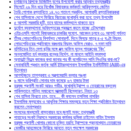
চলচ্চিত্র শিল্পকে ডিজিটাল যুগের উপযোগী করার আহ্বান তথ্যমন্ত্রীর
সিলেটে ২৬ দিন ধরে নিখোঁজ বিমানবন্দর কর্মকর্তা আরিফুল্লাহ জেলিন
তৈরি পোশাক রপ্তানিতে ১৪.৭৩ শতাংশ প্রবৃদ্ধি, আশাবাদী রপ্তানিকারকরা
শেখ হাসিনাকে দেশে ফিরিয়ে বিচারের মুখোমুখি করা হবে: তথ্য উপদেষ্টা
৫ আগস্ট সরকারি ছুটি, তবে যাদের কর্মস্থলে থাকতে হবে
দুর্যোগ ব্যবস্থাপনা অধিদপ্তরের প্রকল্পে বদলে যাচ্ছে চৌদ্দগ্রাম
এইচএসসি পাসেই বিমানবন্দরে চাকরির সুযোগ, আবেদন চলবে ৩১ আগস্ট পর্যন্ত
তীব্র লোডশেডিংয়ে বিপর্যস্ত সোনারগাঁ, দিনে মিলছে মাত্র ৪-৫ ঘণ্টা বিদ্যুৎ
লোডশেডিংয়ের প্রতিবাদে বরগুনায় বিদ্যুৎ অফিস ঘেরাও, ৭ দফা দাবি
হলিউডের তিন মেগা ছবির সঙ্গে বক্স অফিস যুদ্ধে শাহরুখের ‘কিং’
অননুমোদিত হর্ন ব্যবহার বন্ধের নির্দেশ, না মানলে আইনি ব্যবস্থা
অ্যাডাল্ট ফিল্মে কাজের কথা জানার পর কী বলেছিলেন সানি লিওনির বাবা-মা?
সেনাবাহিনী প্রধান কর্তৃক আর্মি ইন্টারন্যাশনাল ইসলামিক ইনস্টিটিউট (AIII)-এর
উদ্বোধন
আগস্টজুড়ে তাপপ্রবাহ ও স্বল্পমেয়াদি বন্যার শঙ্কা
৬ মাসে ভরিপ্রতি সোনার দাম কমেছে ৬৭ হাজার টাকা
হরমুজ প্রণালী সংকট আরও গভীর, মুখোমুখি ট্রাম্প ও তেহরানের বক্তব্য
পাকিস্তানে শান্তি সমাবেশে আত্মঘাতী বিস্ফোরণ, নিহত ১৩
শেখ হাসিনা ফিরতে চান, তবে… কী বললেন তসলিমা নাসরিন
ইসলামিক মূল্যবোধ ও আধুনিক শিক্ষার সমন্বয়ে নতুন শিক্ষা প্রতিষ্ঠান উদ্বোধন
করলেন সেনাপ্রধান
সংসদের মাধ্যমেই বাস্তবায়ন হবে জুলাই সনদ: তথ্যমন্ত্রী
পাহাড়ের সংকট নিরসনে সরকারের কার্যকর ভূমিকা চাইলেন নাহিদ ইসলাম
হরমুজ প্রণালী খোলার কোনো চুক্তি হয়নি: ট্রাম্পকে প্রত্যাখ্যান তেহরানের
বেনজীর আহমেদকে ফিরিয়ে আনতে নতুন পদক্ষেপ সরকারের