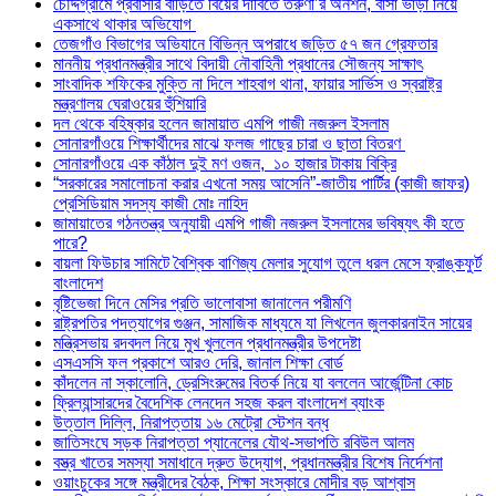
চৌদ্দগ্রামে প্রবাসীর বাড়িতে বিয়ের দাবিতে তরুণী’র অনশন, বাসা ভাড়া নিয়ে
একসাথে থাকার অভিযোগ
তেজগাঁও বিভাগের অভিযানে বিভিন্ন অপরাধে জড়িত ৫৭ জন গ্রেফতার
মাননীয় প্রধানমন্ত্রীর সাথে বিদায়ী নৌবাহিনী প্রধানের সৌজন্য সাক্ষাৎ
সাংবাদিক শফিকের মুক্তি না দিলে শাহবাগ থানা, ফায়ার সার্ভিস ও স্বরাষ্ট্র
মন্ত্রণালয় ঘেরাওয়ের হুঁশিয়ারি
দল থেকে বহিষ্কার হলেন জামায়াত এমপি গাজী নজরুল ইসলাম
সোনারগাঁওয়ে শিক্ষার্থীদের মাঝে ফলজ গাছের চারা ও ছাতা বিতরণ ​
সোনারগাঁওয়ে এক কাঁঠাল দুই মণ ওজন, ১০ হাজার টাকায় বিক্রি
“সরকারের সমালোচনা করার এখনো সময় আসেনি”-জাতীয় পার্টির (কাজী জাফর)
প্রেসিডিয়াম সদস্য কাজী মোঃ নাহিদ
জামায়াতের গঠনতন্ত্র অনুযায়ী এমপি গাজী নজরুল ইসলামের ভবিষ্যৎ কী হতে
পারে?
বায়লা ফিউচার সামিটে বৈশ্বিক বাণিজ্য মেলার সুযোগ তুলে ধরল মেসে ফ্রাঙ্কফুর্ট
বাংলাদেশ
বৃষ্টিভেজা দিনে মেসির প্রতি ভালোবাসা জানালেন পরীমণি
রাষ্ট্রপতির পদত্যাগের গুঞ্জন, সামাজিক মাধ্যমে যা লিখলেন জুলকারনাইন সায়ের
মন্ত্রিসভায় রদবদল নিয়ে মুখ খুললেন প্রধানমন্ত্রীর উপদেষ্টা
এসএসসি ফল প্রকাশে আরও দেরি, জানাল শিক্ষা বোর্ড
কাঁদলেন না স্কালোনি, ড্রেসিংরুমের বিতর্ক নিয়ে যা বললেন আর্জেন্টিনা কোচ
ফ্রিল্যান্সারদের বৈদেশিক লেনদেন সহজ করল বাংলাদেশ ব্যাংক
উত্তাল দিল্লি, নিরাপত্তায় ১৬ মেট্রো স্টেশন বন্ধ
জাতিসংঘে সড়ক নিরাপত্তা প্যানেলের যৌথ-সভাপতি রবিউল আলম
বস্ত্র খাতের সমস্যা সমাধানে দ্রুত উদ্যোগ, প্রধানমন্ত্রীর বিশেষ নির্দেশনা
ওয়াংচুকের সঙ্গে মন্ত্রীদের বৈঠক, শিক্ষা সংস্কারে মোদীর বড় আশ্বাস