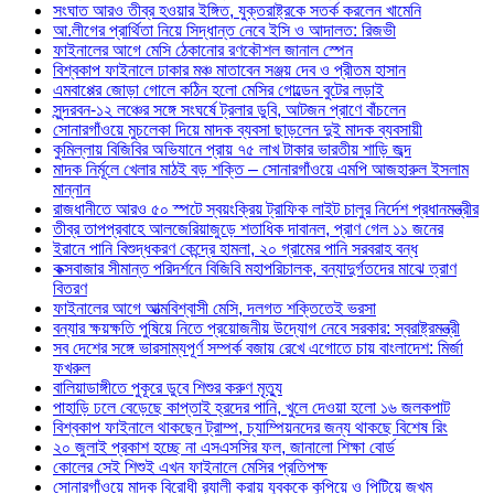
সংঘাত আরও তীব্র হওয়ার ইঙ্গিত, যুক্তরাষ্ট্রকে সতর্ক করলেন খামেনি
আ.লীগের প্রার্থিতা নিয়ে সিদ্ধান্ত নেবে ইসি ও আদালত: রিজভী
ফাইনালের আগে মেসি ঠেকানোর রণকৌশল জানাল স্পেন
বিশ্বকাপ ফাইনালে ঢাকার মঞ্চ মাতাবেন সঞ্জয় দেব ও প্রীতম হাসান
এমবাপ্পের জোড়া গোলে কঠিন হলো মেসির গোল্ডেন বুটের লড়াই
সুন্দরবন-১২ লঞ্চের সঙ্গে সংঘর্ষে ট্রলার ডুবি, আটজন প্রাণে বাঁচলেন
সোনারগাঁওয়ে মুচলেকা দিয়ে মাদক ব্যবসা ছাড়লেন দুই মাদক ব্যবসায়ী
কুমিল্লায় বিজিবির অভিযানে প্রায় ৭৫ লাখ টাকার ভারতীয় শাড়ি জব্দ
মাদক নির্মূলে খেলার মাঠই বড় শক্তি – সোনারগাঁওয়ে এমপি আজহারুল ইসলাম
মান্নান
রাজধানীতে আরও ৫০ স্পটে স্বয়ংক্রিয় ট্রাফিক লাইট চালুর নির্দেশ প্রধানমন্ত্রীর
তীব্র তাপপ্রবাহে আলজেরিয়াজুড়ে শতাধিক দাবানল, প্রাণ গেল ১১ জনের
ইরানে পানি বিশুদ্ধকরণ কেন্দ্রে হামলা, ২০ গ্রামের পানি সরবরাহ বন্ধ
কক্সবাজার সীমান্ত পরিদর্শনে বিজিবি মহাপরিচালক, বন্যাদুর্গতদের মাঝে ত্রাণ
বিতরণ
ফাইনালের আগে আত্মবিশ্বাসী মেসি, দলগত শক্তিতেই ভরসা
বন্যার ক্ষয়ক্ষতি পুষিয়ে নিতে প্রয়োজনীয় উদ্যোগ নেবে সরকার: স্বরাষ্ট্রমন্ত্রী
সব দেশের সঙ্গে ভারসাম্যপূর্ণ সম্পর্ক বজায় রেখে এগোতে চায় বাংলাদেশ: মির্জা
ফখরুল
বালিয়াডাঙ্গীতে পুকূরে ডুবে শিশুর করুণ মৃত্যু
পাহাড়ি ঢলে বেড়েছে কাপ্তাই হ্রদের পানি, খুলে দেওয়া হলো ১৬ জলকপাট
বিশ্বকাপ ফাইনালে থাকছেন ট্রাম্প, চ্যাম্পিয়নদের জন্য থাকছে বিশেষ রিং
২০ জুলাই প্রকাশ হচ্ছে না এসএসসির ফল, জানালো শিক্ষা বোর্ড
কোলের সেই শিশুই এখন ফাইনালে মেসির প্রতিপক্ষ
সোনারগাঁওয়ে মাদক বিরোধী র‌্যালী করায় যুবককে কুপিয়ে ও পিটিয়ে জখম