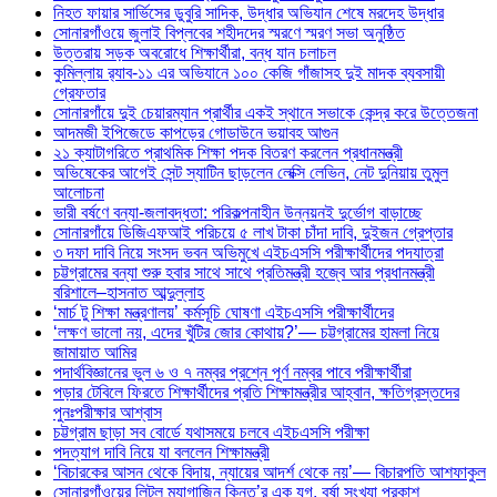
নিহত ফায়ার সার্ভিসের ডুবুরি সাদিক, উদ্ধার অভিযান শেষে মরদেহ উদ্ধার
সোনারগাঁওয়ে জুলাই বিপ্লবের শহীদদের স্মরণে স্মরণ সভা অনুষ্ঠিত
উত্তরায় সড়ক অবরোধে শিক্ষার্থীরা, বন্ধ যান চলাচল
কুমিল্লায় র‍্যাব-১১ এর অভিযানে ১০০ কেজি গাঁজাসহ দুই মাদক ব্যবসায়ী
গ্রেফতার
সোনারগাঁয়ে দুই চেয়ারম্যান প্রার্থীর একই স্থানে সভাকে কেন্দ্র করে উত্তেজনা
আদমজী ইপিজেডে কাপড়ের গোডাউনে ভয়াবহ আগুন
২১ ক্যাটাগরিতে প্রাথমিক শিক্ষা পদক বিতরণ করলেন প্রধানমন্ত্রী
অভিষেকের আগেই সেন্ট স্যাটিন ছাড়লেন লেক্সি লেভিন, নেট দুনিয়ায় তুমুল
আলোচনা
ভারী বর্ষণে বন্যা-জলাবদ্ধতা: পরিকল্পনাহীন উন্নয়নই দুর্ভোগ বাড়াচ্ছে
সোনারগাঁয়ে ডিজিএফআই পরিচয়ে ৫ লাখ টাকা চাঁদা দাবি, দুইজন গ্রেপ্তার
৩ দফা দাবি নিয়ে সংসদ ভবন অভিমুখে এইচএসসি পরীক্ষার্থীদের পদযাত্রা
চট্টগ্রামের বন্যা শুরু হবার সাথে সাথে প্রতিমন্ত্রী হজ্বে আর প্রধানমন্ত্রী
বরিশালে–হাসনাত আব্দুল্লাহ
‘মার্চ টু শিক্ষা মন্ত্রণালয়’ কর্মসূচি ঘোষণা এইচএসসি পরীক্ষার্থীদের
‘লক্ষণ ভালো নয়, এদের খুঁটির জোর কোথায়?’— চট্টগ্রামের হামলা নিয়ে
জামায়াত আমির
পদার্থবিজ্ঞানের ভুল ৬ ও ৭ নম্বর প্রশ্নে পূর্ণ নম্বর পাবে পরীক্ষার্থীরা
পড়ার টেবিলে ফিরতে শিক্ষার্থীদের প্রতি শিক্ষামন্ত্রীর আহ্বান, ক্ষতিগ্রস্তদের
পুনঃপরীক্ষার আশ্বাস
চট্টগ্রাম ছাড়া সব বোর্ডে যথাসময়ে চলবে এইচএসসি পরীক্ষা
পদত্যাগ দাবি নিয়ে যা বললেন শিক্ষামন্ত্রী
‘বিচারকের আসন থেকে বিদায়, ন্যায়ের আদর্শ থেকে নয়’— বিচারপতি আশফাকুল
সোনারগাঁওয়ের লিটল ম্যাগাজিন কিনতু’র এক যুগ, বর্ষা সংখ্যা প্রকাশ