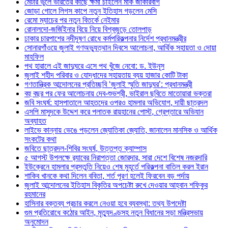
মেটার ভুলে ভারতের কাছে ক্ষমা চাইলেন মার্ক জাকারবার্গ
জোড়া গোলে লিগস কাপে নতুন ইতিহাস গড়লেন মেসি
রেমো ম্যাচের পর নতুন বিতর্কে নেইমার
রোনালদো-জর্জিইনার বিয়ে নিয়ে বিশ্বজুড়ে তোলপাড়
ঢাকার চারপাশের নদীদূষণ রোধে কর্মপরিকল্পনার নির্দেশ প্রধানমন্ত্রীর
সোনারগাঁওয়ে জুলাই গণঅভ্যুত্থান দিবসে আলোচনা, আর্থিক সহায়তা ও দোয়া
মাহফিল
পথ হারালে এই জাদুঘরে এসে পথ খুঁজে নেবো: ড. ইউনূস
জুলাই শহীদ পরিবার ও যোদ্ধাদের সহায়তায় ব্যয় হাজার কোটি টাকা
গণতান্ত্রিক আন্দোলনের প্রতিচ্ছবি ‘জুলাই স্মৃতি জাদুঘর’: প্রধানমন্ত্রী
বহু বছর পর ফের আলোচনায় দেব-শুভশ্রী, ভাইরাল ছবিতে মাতোয়ারা ভক্তরা
জবি সংঘর্ষ: হাসপাতালে আহতদের ওপরও হামলার অভিযোগ, দায়ী ছাত্রদল
এসপি মাসুদকে উদ্দেশ করে পলাতক রায়হানের পোস্ট, গ্রেপ্তারে অভিযান
অব্যাহত
লাইভে কান্নায় ভেঙে পড়লেন জ্যোতিকা জ্যোতি, জানালেন মানসিক ও আর্থিক
সংকটের কথা
জবিতে ছাত্রদল-শিবির সংঘর্ষ, উত্তপ্ত ক্যাম্পাস
৫ আগস্ট উপলক্ষে র‌্যাবের নিরাপত্তা জোরদার, সারা দেশে বিশেষ নজরদারি
ইউক্রেনে হামলার প্রস্তুতি নিয়েও শেষ মুহূর্তে পরিকল্পনা বাতিল করল ইরান
শাকিব খানকে কথা দিলেন ববিতা, শর্ত পূরণ হলেই ফিরবেন বড় পর্দায়
জুলাই আন্দোলনের ইতিহাস বিকৃতির অপচেষ্টা রুখে দেওয়ার আহ্বান শফিকুর
রহমানের
হাসিনার বক্তব্য প্রচার করলে নেওয়া হবে ব্যবস্থা: তথ্য উপদেষ্টা
গুম প্রতিরোধে কঠোর আইন, মৃত্যুদণ্ডসহ নতুন বিধানের সড়া মন্ত্রিসভায়
অনুমোদন