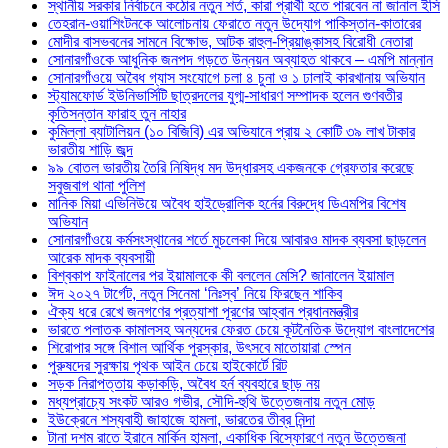
স্থানীয় সরকার নির্বাচনে কঠোর নতুন শর্ত, কারা প্রার্থী হতে পারবেন না জানাল ইসি
তেহরান-ওয়াশিংটনকে আলোচনায় ফেরাতে নতুন উদ্যোগ পাকিস্তান-কাতারের
মোদীর বাসভবনের সামনে বিক্ষোভ, আটক রাহুল-প্রিয়াঙ্কাসহ বিরোধী নেতারা
সোনারগাঁওকে আধুনিক জনপদ গড়তে উন্নয়ন অব্যাহত থাকবে – এমপি মান্নান
সোনারগাঁওয়ে অবৈধ গ্যাস সংযোগে চলা ৪ চুনা ও ১ ঢালাই কারখানায় অভিযান
স্ট্যামফোর্ড ইউনিভার্সিটি ছাত্রদলের যুগ্ম-সাধারণ সম্পাদক হলেন গুণবতীর
কৃতিসন্তান ফারাহ তুন নাহার
কুমিল্লা ব্যাটালিয়ন (১০ বিজিবি) এর অভিযানে প্রায় ২ কোটি ৩৯ লাখ টাকার
ভারতীয় শাড়ি জব্দ
৯৯ বোতল ভারতীয় তৈরি নিষিদ্ধ মদ উদ্ধারসহ একজনকে গ্রেফতার করেছে
সবুজবাগ থানা পুলিশ
মানিক মিয়া এভিনিউয়ে অবৈধ হাইড্রোলিক হর্নের বিরুদ্ধে ডিএমপির বিশেষ
অভিযান
সোনারগাঁওয়ে কর্মসংস্থানের শর্তে মুচলেকা দিয়ে আবারও মাদক ব্যবসা ছাড়লেন
আরেক মাদক ব্যবসায়ী
বিশ্বকাপ ফাইনালের পর ইয়ামালকে কী বললেন মেসি? জানালেন ইয়ামাল
ঈদ ২০২৭ টার্গেট, নতুন সিনেমা ‘নিঃস্ব’ নিয়ে ফিরছেন শাকিব
ঐক্য ধরে রেখে জনগণের প্রত্যাশা পূরণের আহ্বান প্রধানমন্ত্রীর
ভারতে পলাতক কামালসহ অন্যদের ফেরত চেয়ে কূটনৈতিক উদ্যোগ বাংলাদেশের
শিরোপার সঙ্গে বিশাল আর্থিক পুরস্কার, উৎসবে মাতোয়ারা স্পেন
পুরুষদের সুরক্ষায় পৃথক আইন চেয়ে হাইকোর্টে রিট
সড়ক নিরাপত্তায় কড়াকড়ি, অবৈধ হর্ন ব্যবহারে ছাড় নয়
মধ্যপ্রাচ্যে সংকট আরও গভীর, সৌদি-হুথি উত্তেজনায় নতুন মোড়
ইউক্রেনে শস্যবাহী জাহাজে হামলা, ভারতের তীব্র নিন্দা
টানা দশম রাতে ইরানে মার্কিন হামলা, একাধিক বিস্ফোরণে নতুন উত্তেজনা