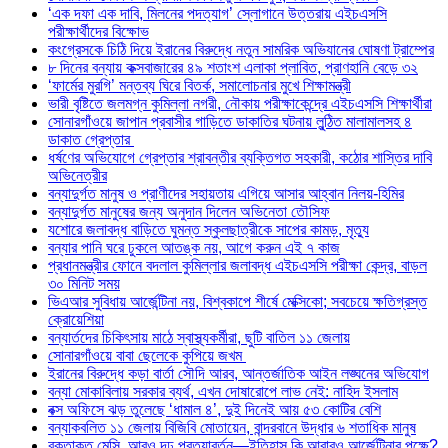
‘এক দফা এক দাবি, মিলনের পদত্যাগ’ স্লোগানে উত্তরায় এইচএসসি
পরীক্ষার্থীদের বিক্ষোভ
কংগ্রেসকে চিঠি দিয়ে ইরানের বিরুদ্ধে নতুন সামরিক অভিযানের ঘোষণা ট্রাম্পের
৮ দিনের বন্যায় কক্সবাজারের ৪৯ শতাংশ এলাকা প্লাবিত, প্রাণহানি বেড়ে ৩২
‘ফার্মের মুরগি’ মন্তব্য ঘিরে বিতর্ক, সমালোচনার মুখে শিক্ষামন্ত্রী
ভারী বৃষ্টিতে জলমগ্ন কুমিল্লা নগরী, নৌকায় পরীক্ষাকেন্দ্রে এইচএসসি শিক্ষার্থীরা
সোনারগাঁওয়ে জাপান প্রবাসীর গাড়িতে ডাকাতির ঘটনায় লুন্ঠিত মালামালসহ ৪
ডাকাত গ্রেপ্তার
ধর্ষণের অভিযোগে গ্রেপ্তার শ্রাবন্তীর ব্যক্তিগত সহকারী, কঠোর শাস্তির দাবি
অভিনেত্রীর
বন্যাদুর্গত মানুষ ও প্রাণীদের সহায়তায় এগিয়ে আসার আহ্বান নিলয়-হিমির
বন্যাদুর্গত মানুষের জন্য অনুদান দিলেন অভিনেতা তৌসিফ
যশোরে জলাবদ্ধ বাড়িতে ঘুমন্ত স্কুলছাত্রীকে সাপের কামড়, মৃত্যু
বন্যার পানি ঘরে ঢুকলে আতঙ্ক নয়, আগে করুন এই ৭ কাজ
প্রধানমন্ত্রীর ফোনে বদলাল কুমিল্লার জলাবদ্ধ এইচএসসি পরীক্ষা কেন্দ্র, বাড়ল
৩০ মিনিট সময়
ভিএআর সুবিধায় আর্জেন্টিনা নয়, বিশ্বকাপে শীর্ষে মেক্সিকো; সবচেয়ে ক্ষতিগ্রস্ত
ক্রোয়েশিয়া
বন্যার্তদের চিকিৎসায় মাঠে স্বাস্থ্যকর্মীরা, ছুটি বাতিল ১১ জেলায়
সোনারগাঁওয়ে বাবা ছেলেকে কুপিয়ে জখম
ইরানের বিরুদ্ধে কড়া বার্তা সৌদি আরব, আন্তর্জাতিক আইন লঙ্ঘনের অভিযোগ
বন্যা মোকাবিলায় সরকার ব্যর্থ, এখন দোষারোপে লাভ নেই: নাহিদ ইসলাম
বক্স অফিসে ঝড় তুলেছে ‘ধামাল ৪’, দুই দিনেই আয় ৫৩ কোটির বেশি
বন্যাকবলিত ১১ জেলায় বিজিবি মোতায়েন, বান্দরবানে উদ্ধার ৬ শতাধিক মানুষ
রক্তাক্ত মেসি, আরও দৃঢ় প্রত্যাবর্তন—ইতিহাস কি আবারও আর্জেন্টিনার পক্ষে?