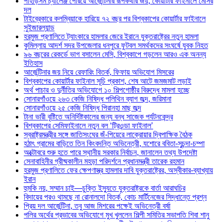
পাহাড়সম চ্যালেঞ্জ পেরিয়ে আর্জেন্টিনার রূপকথার জয়, কোয়ার্টার ফাইনালে মেসির
দল
টাইব্রেকারে কলম্বিয়াকে হারিয়ে ৭২ বছর পর বিশ্বকাপের কোয়ার্টার ফাইনালে
সুইজারল্যান্ড
হরমুজ প্রণালিতে ট্যাংকারে হামলার জেরে ইরানে যুক্তরাষ্ট্রের নতুন হামলা
কুমিল্লায় আদর্শ সদর উপজেলার ধনপুরে ফুটবল সমর্থকদের সংঘর্ষে যুবক নিহত
৯৬ বছরের রেকর্ডে ভাগ বসালেন মেসি, বিশ্বকাপে গড়লেন আরও এক অনন্য
ইতিহাস
আর্জেন্টিনার জয় নিয়ে রেফারিং বিতর্ক, ফিফায় অভিযোগ মিসরের
বিশ্বকাপের কোয়ার্টার ফাইনাল সূচি প্রকাশ, শেষ আটে জমজমাট লড়াই
অর্থ পাচার ও দুর্নীতির অভিযোগে ১০ শিল্পগোষ্ঠীর বিরুদ্ধে মামলা হচ্ছে
সোনারগাঁওয়ে ২৬৩ কেজি নিষিদ্ধ পলিথিন ব্যাগ জব্দ, জরিমানা
সোনারগাঁওয়ে ২৫ কেজি নিষিদ্ধ পিরানহা মাছ জব্দ
টানা ভারী বৃষ্টিতে অনির্দিষ্টকালের জন্য বন্ধ সাজেক পর্যটনকেন্দ্র
বিশ্বকাপের সেমিফাইনালে নতুন বল ‘ট্রিওন্ডা ফাইনাল’
স্বরাষ্ট্রমন্ত্রীর সঙ্গে জাতিসংঘের জঁ-পিয়েরে লাক্রোয়ার দ্বিপাক্ষিক বৈঠক
হঠাৎ গ্রামের বাড়িতে তিন কিংবদন্তি অভিনেত্রী, যশোরে ববিতা-সুচন্দা-চম্পা
অক্টোবরে শুরু হতে পারে স্থানীয় সরকার নির্বাচন, জানালেন তথ্য উপদেষ্টা
সেনাবাহিনীর গ্রীষ্মকালীন মহড়া পরিদর্শনে প্রধানমন্ত্রী তারেক রহমান
হরমুজ প্রণালিতে ফের ক্ষেপণাস্ত্র হামলার দাবি যুক্তরাষ্ট্রের, অস্বীকার-ব্যাখ্যায়
ইরান
হুমকি নয়, সম্মান চাই—চুক্তি ইস্যুতে যুক্তরাষ্ট্রকে বার্তা আরাঘচির
বিদায়ের পরও থামছে না রোনালদো বিতর্ক, কোচ মার্টিনেজের সিদ্ধান্তে প্রশ্ন
প্রিয় দল আর্জেন্টিনা, তবু আজ মিশরের পক্ষেই অভিনেত্রী বর্ষা
পলির অর্থের প্রভাবের অভিযোগে মুখ খুললেন শিল্পী সমিতির সভাপতি শিবা শানু