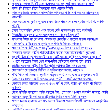
ছেলেকে কোলে নিয়েই মঞ্চ মাতালেন নোবেল, গাইলেন জেমসের ‘বাবা’
রাষ্ট্রপতি নির্বাচন নিয়ে স্পিকারের সঙ্গে বৈঠকে সিইসি
আজ প্রথমবার বঙ্গভবনে দাফতরিক কার্যক্রম পরিচালনা করবেন ভারপ্রাপ্ত
রাষ্ট্রপতি
দেড় বছরের মধ্যেই চালু হবে চায়না ইকোনমিক জোনের প্রথম কারখানা: আশিক
চৌধুরী
চায়না ইকোনমিক জোনে এক লাখের বেশি কর্মসংস্থান হবে: অর্থমন্ত্রী
**জাতীয় অধ্যাপক হলেন অধ্যাপক ড. মাহবুব উল্লাহ**
সম্পদের হিসাব না দেওয়ায় এসকে সুর চৌধুরীর ৩ বছরের সশ্রম কারাদণ্ড
সোনারগাঁওয়ে ট্রাকের ধাক্কায় এক পথচারী নিহত, আহত ৪
সোনারগাঁওয়ে মিছিলের প্রস্তুতিকালে ছাত্রলীগের ১২কর্মী গ্রেপ্তার
‘ককরোচ জনতা পার্টি’র প্রতিষ্ঠাতাকে ফলো করে আলোচনায় প্রিয়াঙ্কা
স্যালুট বিতর্কে মুখ খুললেন ইশরাক, ‘এটি আমার ব্যক্তিগত শ্রদ্ধার প্রকাশ’
৩ শর্তে লাইসেন্স ফিরে পেল আদ্-দ্বীন মেডিকেল কলেজ হাসপাতাল
জাতীয় সংসদের সাউন্ড সিস্টেম প্রতিস্থাপনে উচ্চ পর্যায়ের সভা
সোনারগাঁওয়ে যুবককে পিটিয়ে ও ছুরিকাঘাতে হত্যা, আহত ৩
শাড়ি কিনে না দেওয়ায় স্বামীকে হত্যার অভিযোগ, ভারতে গ্রেপ্তার নারী
‘ক্যামেরার সামনে আমি অনেক আনন্দ পাই’—কাজী নওশাবা আহমেদ
নেপালে চলবে ভারতের ২০০ ও ৫০০ রুপির নোট, প্রায় এক দশক পর নিয়মে
পরিবর্তন
যৌথ বাহিনীর ক্যাম্পে পানির লাইনে বিষ, ‘স্পেশাল পাওয়ার অ্যাক্টে’ মামলা: এসপি
সংবিধান অনুযায়ী যথাসময়ে রাষ্ট্রপতি নির্বাচন হবে: মির্জা ফখরুল
শাপলা চত্বর হত্যাকাণ্ড: ৪১ জনের বিরুদ্ধে মানবতাবিরোধী অপরাধের আনুষ্ঠানিক
অভিযোগ
আইসিসির পরোয়ানা উপেক্ষা করেই জাতিসংঘে যাওয়ার ঘোষণা নেতানিয়াহুর