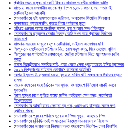
প্যান্টের ভেতরে লুকানো কোটি টাকার সোনাসহ ভারতীয় নাগরিক আটক
সাড়ে ৬ বছরে রাজধানীর সড়কে প্রাণ গেল ১,৩৮৪ জনের, ৩৮ শতাংশই
মোটরসাইকেল আরোহী
সোনারগাঁওয়ে দুই হাসপাতালকে জরিমানা, অপারেশন থিয়েটার সিলগালা
কক্সবাজারে প্যারাসেইলিং করতে গিয়ে পর্যটকের মৃত্যু
শুটিংয়ে গুরুতর আহত রাশমিকা মান্দানা, ছয় সপ্তাহ সম্পূর্ণ বিশ্রামে
সোনারগাঁওয়ে ছাত্রদল নেতার বিরুদ্ধে জমি দখল করে গ্যারেজ নির্মাণের
অভিযোগ
সালমান-সঞ্জয়ের বন্ধুত্বে মুগ্ধ নেটদুনিয়া, ভাইরাল আবেগঘন ছবি
মিরপুর-১০ মেট্রোরেল স্টেশনের নিচে বোমাসদৃশ বস্তু, ঘিরে রেখেছে পুলিশ
মিরপুরের পর ফার্মগেটেও বোমাতঙ্ক, মেট্রো স্টেশনের নিচে সন্দেহজনক চটের
বস্তা
হামাস নিরস্ত্রীকরণে সম্মতির দাবি, গাজা থেকে সেনা প্রত্যাহারের ইঙ্গিত ট্রাম্পের
২০২৭ বিশ্বকাপের ফাইনাল কোথায়? জানালো আইসিসি
কেশম ইস্যুতে উত্তেজনা চরমে, কুয়েতে মার্কিন ঘাঁটি লক্ষ্য করে ইরানের ড্রোন
হামলা
তারেক রহমানের সঙ্গে বৈঠকের পর সুখবর, বাংলাদেশে বিনিয়োগ যাচাই করবে
যুক্তরাষ্ট্র
ইরান যুদ্ধের চাপে ফুরিয়ে যাচ্ছে মার্কিন প্রতিরক্ষা ক্ষেপণাস্ত্র, সতর্কবার্তা
বিশ্লেষকদের
সোনারগাঁওয়ে আষাঢ়িয়াচর সেতুতে বড় গর্ত, ওয়াকওয়ে রাস্তার বেহাল দশা,
দুর্ঘটনার শঙ্কা
সোনারগাঁওয়ে পুকুরের পানিতে ডুবে এক শিশুর মৃত্যু , আহত ১ শিশু
সোনারগাঁওয়ে চুরি-ছিনতাই ও মাদকের বিরুদ্ধে মানববন্ধন ও বিক্ষোভ
সোনারগাঁওয়ের জলাবদ্ধতা নিরসনে দ্রুত পদক্ষেপের নির্দেশ– ঢাকা বিভাগীয়