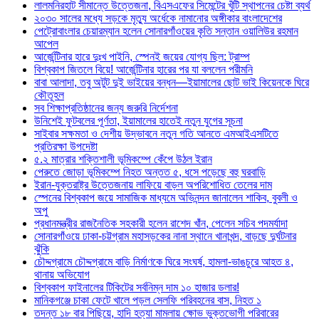
লালমনিরহাট সীমান্তে উত্তেজনা, বিএসএফের সিমেন্টের খুঁটি স্থাপনের চেষ্টা ব্যর্থ
২০৩০ সালের মধ্যে সড়কে মৃত্যু অর্ধেকে নামানোর অঙ্গীকার বাংলাদেশের
পেট্রোবাংলার চেয়ারম্যান হলেন সোনারগাঁওয়ের কৃতি সন্তান ওয়ালিউর রহমান
আপেল
আর্জেন্টিনার হারে দুঃখ পাইনি, স্পেনই জয়ের যোগ্য ছিল: ট্রাম্প
বিশ্বকাপ জিতলে বিয়ে! আর্জেন্টিনার হারের পর যা বললেন পরীমনি
বাবা আলাদা, তবু অটুট দুই ভাইয়ের বন্ধন—ইয়ামালের ছোট ভাই কিয়েনকে ঘিরে
কৌতূহল
সব শিক্ষাপ্রতিষ্ঠানের জন্য জরুরি নির্দেশনা
উনিশেই ফুটবলের পূর্ণতা, ইয়ামালের হাতেই নতুন যুগের সূচনা
সাইবার সক্ষমতা ও দেশীয় উদ্ভাবনে নতুন গতি আনতে এমআইএসটিতে
প্রতিরক্ষা উপদেষ্টা
৫.২ মাত্রার শক্তিশালী ভূমিকম্পে কেঁপে উঠল ইরান
পেরুতে জোড়া ভূমিকম্পে নিহত অন্তত ৫, ধসে পড়েছে বহু ঘরবাড়ি
ইরান-যুক্তরাষ্ট্র উত্তেজনায় লাফিয়ে বাড়ল অপরিশোধিত তেলের দাম
স্পেনের বিশ্বকাপ জয়ে সামাজিক মাধ্যমে অভিনন্দন জানালেন শাকিব, বুবলী ও
অপু
প্রধানমন্ত্রীর রাজনৈতিক সহকারী হলেন রাশেদ খাঁন, পেলেন সচিব পদমর্যাদা
সোনারগাঁওয়ে ঢাকা-চট্টগ্রাম মহাসড়কের নানা স্থানে খানাখন্দ, বাড়ছে দুর্ঘটনার
ঝুঁকি
চৌদ্দগ্রামে চৌদ্দগ্রামে বাড়ি নির্মাণকে ঘিরে সংঘর্ষ, হামলা-ভাঙচুরে আহত ৪,
থানায় অভিযোগ
বিশ্বকাপ ফাইনালের টিকিটের সর্বনিম্ন দাম ১০ হাজার ডলার!
মানিকগঞ্জে চাকা ফেটে খালে পড়ল সেলফি পরিবহনের বাস, নিহত ১
তদন্ত ১৮ বার পিছিয়ে, হাদি হত্যা মামলায় ক্ষোভ ভুক্তভোগী পরিবারের