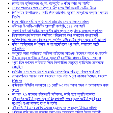
ঢাকায় বড় ভূমিকম্পের শঙ্কা, প্রস্তুতি ও পরিকল্পনায় বড় ঘাটতি
ভারতে পালানোর পথে গ্রেপ্তার চট্টগ্রামের শীর্ষ সন্ত্রাসী ডেভিড ইমন
জিপিএইচ ইস্পাতকে ৫ কোটি টাকা জরিমানা, জুলাই যোদ্ধাদের কল্যাণে ব্যয়ের
নির্দেশ
বিধবা নারীকে ধর্ষণের অভিযোগে জামায়াত নেতার বিরুদ্ধে মামলা
হবিগঞ্জে বিএনপি-এনসিপির পাল্টাপাল্টি কর্মসূচি, ১৪৪ ধারা জারি
সরকারি নথি জালিয়াতি: রাঙ্গাবালীর এসি ল্যান্ড প্রত্যাহার, তদন্তে প্রশাসন
শিক্ষাব্যবস্থার উন্নয়নে সমন্বিত পরিকল্পনার কথা জানালেন প্রধানমন্ত্রী
আপিল বিভাগের নতুন সিদ্ধান্তে স্থগিত হাইকোর্টের শ্যোন অ্যারেস্ট আদেশ
দক্ষিণ আফ্রিকায় অগ্নিকাণ্ডে বাংলাদেশিদের প্রাণহানি, সহায়তায় মাঠে
হাইকমিশন
সংযুক্ত আরব আমিরাতে কর্মভিসা বাতিলের আতঙ্ক, উদ্বেগে লাখো বাংলাদেশি
ইরাকে নতুন সামরিক অভিযান, যুক্তরাষ্ট্র-সৌদির হামলায় নিহত ৮ যোদ্ধা
প্রায় তিন দশকের অভিজ্ঞতা নিয়ে সিআইডির নেতৃত্বে ব্যারিস্টার মোশাররফ
হোছাইন
চট্টগ্রাম-২ আসনের এমপি সরোয়ার আলমগীরের দায়িত্ব পালনে বাধা নেই
সোনারগাঁওয়ে অবৈধ গ্যাস সংযোগে গড়ে ওঠা ৩ চুনা কারখানা উচ্ছেদ, সংযোগ
বিচ্ছিন্ন
কুমিল্লায় বিজিবির উদ্যোগে ৫১ কোটি ৮৩ লাখ টাকার মাদক ও তামাকজাত পণ্য
ধ্বংস
জাপানে ৭.১ মাত্রার শক্তিশালী ভূমিকম্প, জারি হলো সুনামি সতর্কতা
রাষ্ট্রপতির আইনি সুরক্ষা শুধু দায়িত্বকালেই, পদ ছাড়লে আইনি প্রক্রিয়ার
মুখোমুখি হওয়া সম্ভব: তথ্য উপদেষ্টা
রাষ্ট্রপতি নির্বাচনের তারিখ এখনও চূড়ান্ত নয়, প্রস্তুত নির্বাচন কমিশন
পুলিশের গাড়ি ভাঙচুর মামলায় নারায়ণগঞ্জ আদালতে হাজিরা দিলেন আইভী