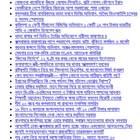
মোজতবা খামেনিকে খুঁজছে মোসাদ-সিআইএ, পাল্টা গোপন কৌশলে ইরান
বেনজীরকে দেশে ফিরিয়ে বিচারের আশা সরকারের: শামা ওবায়েদ
বসুন্ধরায় চীনা নাগরিকদের ভাড়া ভবনে ডিবির অভিযান, অবৈধ ভিওআইপি চক্রের
৪ সদস্য গ্রেপ্তার
কুমিল্লা ও ফেনী সীমান্তে বিজিবির অভিযানে ১ কোটি ১৫ লাখ টাকার ভারতীয়
শাড়ি ও মোবাইল ডিসপ্লে জব্দ
ভাড়া বাসায় পর্ন ভিডিও তৈরির অভিযোগে নারীসহ কারাগারে ৪
কক্সবাজার কারাগারের পাশে প্রকাশ্যে পাহাড় কাটা, ঝুঁকিতে মসজিদ ও মার্কেট
বগুড়ার জঙ্গলে ডিবির অভিযান, অস্ত্র-মাদকসহ গ্রেপ্তার ৩
মেঘনার চরে গরু-মহিষ চোরের তাণ্ডব, আতঙ্কে খামারিরা
‘জিনের নির্দেশে’ ১২ ঘণ্টা পর কবর থেকে মায়ের মরদেহ উত্তোলন
কলাবাগানে স্ত্রী-শাশুড়িকে হত্যার পর থানায় আত্মসমর্পণ যুবকের
রাষ্ট্রপতি নির্বাচন নিয়ে বড় সিদ্ধান্ত বিএনপির, যা জানালেন মির্জা ফখরুল
কেন বললেন স্বরাষ্ট্রমন্ত্রী— পুলিশ কোনো দলের লাঠিয়াল বাহিনী নয়?
ইরানের হুঁশিয়ারিতে কি শেষ পর্যন্ত পিছু হটলেন ডোনাল্ড ট্রাম্প?
ঢাকায় হাজির মধুমিতা, নতুন সিনেমা নিয়ে যা জানালেন অভিনেত্রী
নতুন ডিএজি-এএজিদের সততা ও নিষ্ঠার সঙ্গে দায়িত্ব পালনের আহ্বান
শিক্ষার্থী আন্দোলন ইস্যুতে মোদিকে ক্ষমা চাইতে বললেন বিরোধী নেতারা
দীর্ঘ ২০ বছর পর কলকাতায় পা রাখলেন তসলিমা নাসরিন
১৮ দিনে ৩ জাহাজে জলদস্যুদের হামলা, লুট ১০ কোটি টাকার মালামাল
বাংলাদেশের সিনেমায় দেখা যেতে পারে মধুমিতা সরকার
রান্নাঘরে জনপ্রিয় হচ্ছে এয়ার ফ্রায়ার, স্বাস্থ্য সচেতনতায় বাড়ছে ব্যবহার
আগস্টেই ঢাকা-কক্সবাজার রুটে যুক্ত হচ্ছে আরও একজোড়া আন্তঃনগর ট্রেন
জুলাই গণঅভ্যুত্থান স্মরণে রাজধানীতে তারকাবহুল কনসার্ট
লুডু খেলা নিয়ে সংঘর্ষে ব্রাহ্মণবাড়িয়ায় নিহত ১, আহত অন্তত ২০