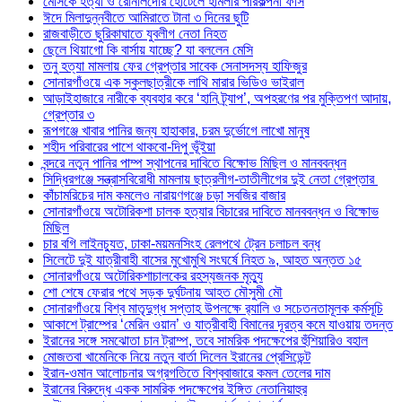
মেসিকে হত্যা ও রোনালদোর হোটেলে হামলার পরিকল্পনা ফাঁস
ঈদে মিলাদুন্নবীতে আমিরাতে টানা ৩ দিনের ছুটি
রাজবাড়ীতে ছুরিকাঘাতে যুবলীগ নেতা নিহত
ছেলে থিয়াগো কি বার্সায় যাচ্ছে? যা বললেন মেসি
তনু হত্যা মামলায় ফের গ্রেপ্তার সাবেক সেনাসদস্য হাফিজুর
সোনারগাঁওয়ে এক স্কুলছাত্রীকে লাথি মারার ভিডিও ভাইরাল
আড়াইহাজারে নারীকে ব্যবহার করে ‘হানি ট্র্যাপ’, অপহরণের পর মুক্তিপণ আদায়,
গ্রেপ্তার ৩
রূপগঞ্জে খাবার পানির জন্য হাহাকার, চরম দুর্ভোগে লাখো মানুষ
শহীদ পরিবারের পাশে থাকবো-দিপু ভূঁইয়া
বন্দরে নতুন পানির পাম্প স্থাপনের দাবিতে বিক্ষোভ মিছিল ও মানববন্ধন
সিদ্ধিরগঞ্জে সন্ত্রাসবিরোধী মামলায় ছাত্রলীগ-তাতীলীগের দুই নেতা গ্রেপ্তার ‎
কাঁচামরিচের দাম কমলেও নারায়ণগঞ্জে চড়া সবজির বাজার
সোনারগাঁওয়ে অটোরিকশা চালক হত্যার বিচারের দাবিতে মানববন্ধন ও বিক্ষোভ
মিছিল
চার বগি লাইনচ্যুত, ঢাকা-ময়মনসিংহ রেলপথে ট্রেন চলাচল বন্ধ
সিলেটে দুই যাত্রীবাহী বাসের মুখোমুখি সংঘর্ষে নিহত ৯, আহত অন্তত ১৫
সোনারগাঁওয়ে অটোরিকশাচালকের রহস্যজনক মৃত্যু
শো শেষে ফেরার পথে সড়ক দুর্ঘটনায় আহত মৌসুমী মৌ
সোনারগাঁওয়ে বিশ্ব মাতৃদুগ্ধ সপ্তাহ উপলক্ষে র‍্যালি ও সচেতনতামূলক কর্মসূচি
আকাশে ট্রাম্পের ‘মেরিন ওয়ান’ ও যাত্রীবাহী বিমানের দূরত্ব কমে যাওয়ায় তদন্ত
ইরানের সঙ্গে সমঝোতা চান ট্রাম্প, তবে সামরিক পদক্ষেপের হুঁশিয়ারিও বহাল
মোজতবা খামেনিকে নিয়ে নতুন বার্তা দিলেন ইরানের প্রেসিডেন্ট
ইরান-ওমান আলোচনার অগ্রগতিতে বিশ্ববাজারে কমল তেলের দাম
ইরানের বিরুদ্ধে একক সামরিক পদক্ষেপের ইঙ্গিত নেতানিয়াহুর