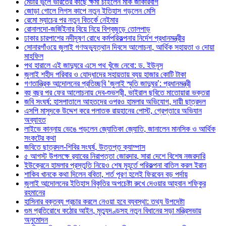
মেটার ভুলে ভারতের কাছে ক্ষমা চাইলেন মার্ক জাকারবার্গ
জোড়া গোলে লিগস কাপে নতুন ইতিহাস গড়লেন মেসি
রেমো ম্যাচের পর নতুন বিতর্কে নেইমার
রোনালদো-জর্জিইনার বিয়ে নিয়ে বিশ্বজুড়ে তোলপাড়
ঢাকার চারপাশের নদীদূষণ রোধে কর্মপরিকল্পনার নির্দেশ প্রধানমন্ত্রীর
সোনারগাঁওয়ে জুলাই গণঅভ্যুত্থান দিবসে আলোচনা, আর্থিক সহায়তা ও দোয়া
মাহফিল
পথ হারালে এই জাদুঘরে এসে পথ খুঁজে নেবো: ড. ইউনূস
জুলাই শহীদ পরিবার ও যোদ্ধাদের সহায়তায় ব্যয় হাজার কোটি টাকা
গণতান্ত্রিক আন্দোলনের প্রতিচ্ছবি ‘জুলাই স্মৃতি জাদুঘর’: প্রধানমন্ত্রী
বহু বছর পর ফের আলোচনায় দেব-শুভশ্রী, ভাইরাল ছবিতে মাতোয়ারা ভক্তরা
জবি সংঘর্ষ: হাসপাতালে আহতদের ওপরও হামলার অভিযোগ, দায়ী ছাত্রদল
এসপি মাসুদকে উদ্দেশ করে পলাতক রায়হানের পোস্ট, গ্রেপ্তারে অভিযান
অব্যাহত
লাইভে কান্নায় ভেঙে পড়লেন জ্যোতিকা জ্যোতি, জানালেন মানসিক ও আর্থিক
সংকটের কথা
জবিতে ছাত্রদল-শিবির সংঘর্ষ, উত্তপ্ত ক্যাম্পাস
৫ আগস্ট উপলক্ষে র‌্যাবের নিরাপত্তা জোরদার, সারা দেশে বিশেষ নজরদারি
ইউক্রেনে হামলার প্রস্তুতি নিয়েও শেষ মুহূর্তে পরিকল্পনা বাতিল করল ইরান
শাকিব খানকে কথা দিলেন ববিতা, শর্ত পূরণ হলেই ফিরবেন বড় পর্দায়
জুলাই আন্দোলনের ইতিহাস বিকৃতির অপচেষ্টা রুখে দেওয়ার আহ্বান শফিকুর
রহমানের
হাসিনার বক্তব্য প্রচার করলে নেওয়া হবে ব্যবস্থা: তথ্য উপদেষ্টা
গুম প্রতিরোধে কঠোর আইন, মৃত্যুদণ্ডসহ নতুন বিধানের সড়া মন্ত্রিসভায়
অনুমোদন