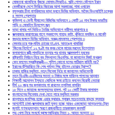
মোজতবা খামেনিকে খুঁজছে মোসাদ-সিআইএ, পাল্টা গোপন কৌশলে ইরান
বেনজীরকে দেশে ফিরিয়ে বিচারের আশা সরকারের: শামা ওবায়েদ
বসুন্ধরায় চীনা নাগরিকদের ভাড়া ভবনে ডিবির অভিযান, অবৈধ ভিওআইপি চক্রের
৪ সদস্য গ্রেপ্তার
কুমিল্লা ও ফেনী সীমান্তে বিজিবির অভিযানে ১ কোটি ১৫ লাখ টাকার ভারতীয়
শাড়ি ও মোবাইল ডিসপ্লে জব্দ
ভাড়া বাসায় পর্ন ভিডিও তৈরির অভিযোগে নারীসহ কারাগারে ৪
কক্সবাজার কারাগারের পাশে প্রকাশ্যে পাহাড় কাটা, ঝুঁকিতে মসজিদ ও মার্কেট
বগুড়ার জঙ্গলে ডিবির অভিযান, অস্ত্র-মাদকসহ গ্রেপ্তার ৩
মেঘনার চরে গরু-মহিষ চোরের তাণ্ডব, আতঙ্কে খামারিরা
‘জিনের নির্দেশে’ ১২ ঘণ্টা পর কবর থেকে মায়ের মরদেহ উত্তোলন
কলাবাগানে স্ত্রী-শাশুড়িকে হত্যার পর থানায় আত্মসমর্পণ যুবকের
রাষ্ট্রপতি নির্বাচন নিয়ে বড় সিদ্ধান্ত বিএনপির, যা জানালেন মির্জা ফখরুল
কেন বললেন স্বরাষ্ট্রমন্ত্রী— পুলিশ কোনো দলের লাঠিয়াল বাহিনী নয়?
ইরানের হুঁশিয়ারিতে কি শেষ পর্যন্ত পিছু হটলেন ডোনাল্ড ট্রাম্প?
ঢাকায় হাজির মধুমিতা, নতুন সিনেমা নিয়ে যা জানালেন অভিনেত্রী
নতুন ডিএজি-এএজিদের সততা ও নিষ্ঠার সঙ্গে দায়িত্ব পালনের আহ্বান
শিক্ষার্থী আন্দোলন ইস্যুতে মোদিকে ক্ষমা চাইতে বললেন বিরোধী নেতারা
দীর্ঘ ২০ বছর পর কলকাতায় পা রাখলেন তসলিমা নাসরিন
১৮ দিনে ৩ জাহাজে জলদস্যুদের হামলা, লুট ১০ কোটি টাকার মালামাল
বাংলাদেশের সিনেমায় দেখা যেতে পারে মধুমিতা সরকার
রান্নাঘরে জনপ্রিয় হচ্ছে এয়ার ফ্রায়ার, স্বাস্থ্য সচেতনতায় বাড়ছে ব্যবহার
আগস্টেই ঢাকা-কক্সবাজার রুটে যুক্ত হচ্ছে আরও একজোড়া আন্তঃনগর ট্রেন
জুলাই গণঅভ্যুত্থান স্মরণে রাজধানীতে তারকাবহুল কনসার্ট
লুডু খেলা নিয়ে সংঘর্ষে ব্রাহ্মণবাড়িয়ায় নিহত ১, আহত অন্তত ২০