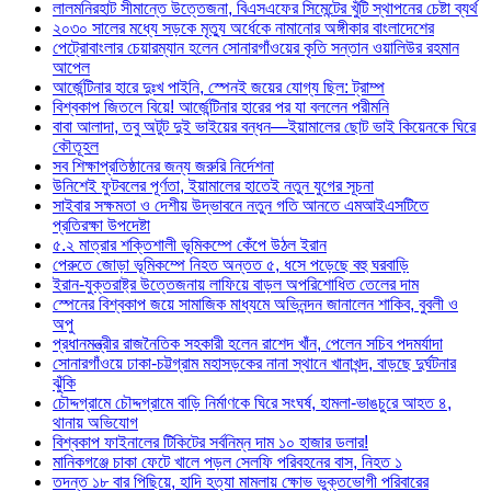
লালমনিরহাট সীমান্তে উত্তেজনা, বিএসএফের সিমেন্টের খুঁটি স্থাপনের চেষ্টা ব্যর্থ
২০৩০ সালের মধ্যে সড়কে মৃত্যু অর্ধেকে নামানোর অঙ্গীকার বাংলাদেশের
পেট্রোবাংলার চেয়ারম্যান হলেন সোনারগাঁওয়ের কৃতি সন্তান ওয়ালিউর রহমান
আপেল
আর্জেন্টিনার হারে দুঃখ পাইনি, স্পেনই জয়ের যোগ্য ছিল: ট্রাম্প
বিশ্বকাপ জিতলে বিয়ে! আর্জেন্টিনার হারের পর যা বললেন পরীমনি
বাবা আলাদা, তবু অটুট দুই ভাইয়ের বন্ধন—ইয়ামালের ছোট ভাই কিয়েনকে ঘিরে
কৌতূহল
সব শিক্ষাপ্রতিষ্ঠানের জন্য জরুরি নির্দেশনা
উনিশেই ফুটবলের পূর্ণতা, ইয়ামালের হাতেই নতুন যুগের সূচনা
সাইবার সক্ষমতা ও দেশীয় উদ্ভাবনে নতুন গতি আনতে এমআইএসটিতে
প্রতিরক্ষা উপদেষ্টা
৫.২ মাত্রার শক্তিশালী ভূমিকম্পে কেঁপে উঠল ইরান
পেরুতে জোড়া ভূমিকম্পে নিহত অন্তত ৫, ধসে পড়েছে বহু ঘরবাড়ি
ইরান-যুক্তরাষ্ট্র উত্তেজনায় লাফিয়ে বাড়ল অপরিশোধিত তেলের দাম
স্পেনের বিশ্বকাপ জয়ে সামাজিক মাধ্যমে অভিনন্দন জানালেন শাকিব, বুবলী ও
অপু
প্রধানমন্ত্রীর রাজনৈতিক সহকারী হলেন রাশেদ খাঁন, পেলেন সচিব পদমর্যাদা
সোনারগাঁওয়ে ঢাকা-চট্টগ্রাম মহাসড়কের নানা স্থানে খানাখন্দ, বাড়ছে দুর্ঘটনার
ঝুঁকি
চৌদ্দগ্রামে চৌদ্দগ্রামে বাড়ি নির্মাণকে ঘিরে সংঘর্ষ, হামলা-ভাঙচুরে আহত ৪,
থানায় অভিযোগ
বিশ্বকাপ ফাইনালের টিকিটের সর্বনিম্ন দাম ১০ হাজার ডলার!
মানিকগঞ্জে চাকা ফেটে খালে পড়ল সেলফি পরিবহনের বাস, নিহত ১
তদন্ত ১৮ বার পিছিয়ে, হাদি হত্যা মামলায় ক্ষোভ ভুক্তভোগী পরিবারের