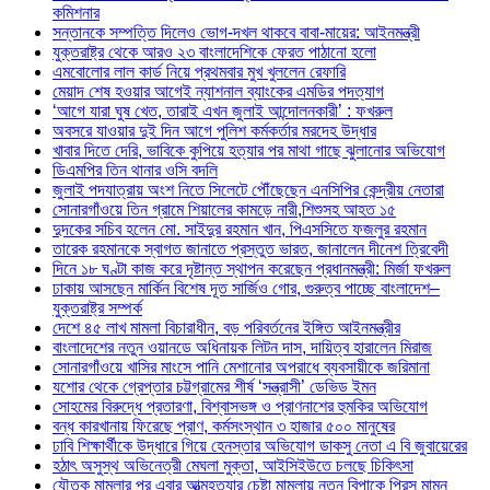
কমিশনার
সন্তানকে সম্পত্তি দিলেও ভোগ-দখল থাকবে বাবা-মায়ের: আইনমন্ত্রী
যুক্তরাষ্ট্র থেকে আরও ২৩ বাংলাদেশিকে ফেরত পাঠানো হলো
এমবোলোর লাল কার্ড নিয়ে প্রথমবার মুখ খুললেন রেফারি
মেয়াদ শেষ হওয়ার আগেই ন্যাশনাল ব্যাংকের এমডির পদত্যাগ
‘আগে যারা ঘুষ খেত, তারাই এখন জুলাই আন্দোলনকারী’ : ফখরুল
অবসরে যাওয়ার দুই দিন আগে পুলিশ কর্মকর্তার মরদেহ উদ্ধার
খাবার দিতে দেরি, ভাবিকে কুপিয়ে হত্যার পর মাথা গাছে ঝুলানোর অভিযোগ
ডিএমপির তিন থানার ওসি বদলি
জুলাই পদযাত্রায় অংশ নিতে সিলেটে পৌঁছেছেন এনসিপির কেন্দ্রীয় নেতারা
সোনারগাঁওয়ে তিন গ্রামে শিয়ালের কামড়ে নারী,শিশুসহ আহত ১৫
দুদকের সচিব হলেন মো. সাইদুর রহমান খান, পিএসসিতে ফজলুর রহমান
তারেক রহমানকে স্বাগত জানাতে প্রস্তুত ভারত, জানালেন দীনেশ ত্রিবেদী
দিনে ১৮ ঘণ্টা কাজ করে দৃষ্টান্ত স্থাপন করেছেন প্রধানমন্ত্রী: মির্জা ফখরুল
ঢাকায় আসছেন মার্কিন বিশেষ দূত সার্জিও গোর, গুরুত্ব পাচ্ছে বাংলাদেশ–
যুক্তরাষ্ট্র সম্পর্ক
দেশে ৪৫ লাখ মামলা বিচারাধীন, বড় পরিবর্তনের ইঙ্গিত আইনমন্ত্রীর
বাংলাদেশের নতুন ওয়ানডে অধিনায়ক লিটন দাস, দায়িত্ব হারালেন মিরাজ
সোনারগাঁওয়ে খাসির মাংসে পানি মেশানোর অপরাধে ব্যবসায়ীকে জরিমানা
যশোর থেকে গ্রেপ্তার চট্টগ্রামের শীর্ষ ‘সন্ত্রাসী’ ডেভিড ইমন
সোহমের বিরুদ্ধে প্রতারণা, বিশ্বাসভঙ্গ ও প্রাণনাশের হুমকির অভিযোগ
বন্ধ কারখানায় ফিরেছে প্রাণ, কর্মসংস্থান ৩ হাজার ৫০০ মানুষের
ঢাবি শিক্ষার্থীকে উদ্ধারে গিয়ে হেনস্তার অভিযোগ ডাকসু নেতা এ বি জুবায়েরের
হঠাৎ অসুস্থ অভিনেত্রী মেঘলা মুক্তা, আইসিইউতে চলছে চিকিৎসা
যৌতুক মামলার পর এবার আত্মহত্যার চেষ্টা মামলায় নতুন বিপাকে প্রিন্স মামুন