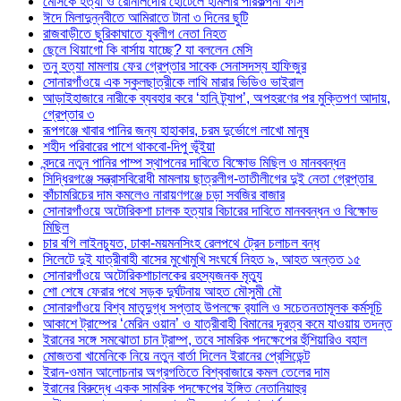
মেসিকে হত্যা ও রোনালদোর হোটেলে হামলার পরিকল্পনা ফাঁস
ঈদে মিলাদুন্নবীতে আমিরাতে টানা ৩ দিনের ছুটি
রাজবাড়ীতে ছুরিকাঘাতে যুবলীগ নেতা নিহত
ছেলে থিয়াগো কি বার্সায় যাচ্ছে? যা বললেন মেসি
তনু হত্যা মামলায় ফের গ্রেপ্তার সাবেক সেনাসদস্য হাফিজুর
সোনারগাঁওয়ে এক স্কুলছাত্রীকে লাথি মারার ভিডিও ভাইরাল
আড়াইহাজারে নারীকে ব্যবহার করে ‘হানি ট্র্যাপ’, অপহরণের পর মুক্তিপণ আদায়,
গ্রেপ্তার ৩
রূপগঞ্জে খাবার পানির জন্য হাহাকার, চরম দুর্ভোগে লাখো মানুষ
শহীদ পরিবারের পাশে থাকবো-দিপু ভূঁইয়া
বন্দরে নতুন পানির পাম্প স্থাপনের দাবিতে বিক্ষোভ মিছিল ও মানববন্ধন
সিদ্ধিরগঞ্জে সন্ত্রাসবিরোধী মামলায় ছাত্রলীগ-তাতীলীগের দুই নেতা গ্রেপ্তার ‎
কাঁচামরিচের দাম কমলেও নারায়ণগঞ্জে চড়া সবজির বাজার
সোনারগাঁওয়ে অটোরিকশা চালক হত্যার বিচারের দাবিতে মানববন্ধন ও বিক্ষোভ
মিছিল
চার বগি লাইনচ্যুত, ঢাকা-ময়মনসিংহ রেলপথে ট্রেন চলাচল বন্ধ
সিলেটে দুই যাত্রীবাহী বাসের মুখোমুখি সংঘর্ষে নিহত ৯, আহত অন্তত ১৫
সোনারগাঁওয়ে অটোরিকশাচালকের রহস্যজনক মৃত্যু
শো শেষে ফেরার পথে সড়ক দুর্ঘটনায় আহত মৌসুমী মৌ
সোনারগাঁওয়ে বিশ্ব মাতৃদুগ্ধ সপ্তাহ উপলক্ষে র‍্যালি ও সচেতনতামূলক কর্মসূচি
আকাশে ট্রাম্পের ‘মেরিন ওয়ান’ ও যাত্রীবাহী বিমানের দূরত্ব কমে যাওয়ায় তদন্ত
ইরানের সঙ্গে সমঝোতা চান ট্রাম্প, তবে সামরিক পদক্ষেপের হুঁশিয়ারিও বহাল
মোজতবা খামেনিকে নিয়ে নতুন বার্তা দিলেন ইরানের প্রেসিডেন্ট
ইরান-ওমান আলোচনার অগ্রগতিতে বিশ্ববাজারে কমল তেলের দাম
ইরানের বিরুদ্ধে একক সামরিক পদক্ষেপের ইঙ্গিত নেতানিয়াহুর