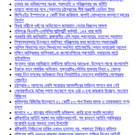
ঢাকায় বড় ভূমিকম্পের শঙ্কা, প্রস্তুতি ও পরিকল্পনায় বড় ঘাটতি
ভারতে পালানোর পথে গ্রেপ্তার চট্টগ্রামের শীর্ষ সন্ত্রাসী ডেভিড ইমন
জিপিএইচ ইস্পাতকে ৫ কোটি টাকা জরিমানা, জুলাই যোদ্ধাদের কল্যাণে ব্যয়ের
নির্দেশ
বিধবা নারীকে ধর্ষণের অভিযোগে জামায়াত নেতার বিরুদ্ধে মামলা
হবিগঞ্জে বিএনপি-এনসিপির পাল্টাপাল্টি কর্মসূচি, ১৪৪ ধারা জারি
সরকারি নথি জালিয়াতি: রাঙ্গাবালীর এসি ল্যান্ড প্রত্যাহার, তদন্তে প্রশাসন
শিক্ষাব্যবস্থার উন্নয়নে সমন্বিত পরিকল্পনার কথা জানালেন প্রধানমন্ত্রী
আপিল বিভাগের নতুন সিদ্ধান্তে স্থগিত হাইকোর্টের শ্যোন অ্যারেস্ট আদেশ
দক্ষিণ আফ্রিকায় অগ্নিকাণ্ডে বাংলাদেশিদের প্রাণহানি, সহায়তায় মাঠে
হাইকমিশন
সংযুক্ত আরব আমিরাতে কর্মভিসা বাতিলের আতঙ্ক, উদ্বেগে লাখো বাংলাদেশি
ইরাকে নতুন সামরিক অভিযান, যুক্তরাষ্ট্র-সৌদির হামলায় নিহত ৮ যোদ্ধা
প্রায় তিন দশকের অভিজ্ঞতা নিয়ে সিআইডির নেতৃত্বে ব্যারিস্টার মোশাররফ
হোছাইন
চট্টগ্রাম-২ আসনের এমপি সরোয়ার আলমগীরের দায়িত্ব পালনে বাধা নেই
সোনারগাঁওয়ে অবৈধ গ্যাস সংযোগে গড়ে ওঠা ৩ চুনা কারখানা উচ্ছেদ, সংযোগ
বিচ্ছিন্ন
কুমিল্লায় বিজিবির উদ্যোগে ৫১ কোটি ৮৩ লাখ টাকার মাদক ও তামাকজাত পণ্য
ধ্বংস
জাপানে ৭.১ মাত্রার শক্তিশালী ভূমিকম্প, জারি হলো সুনামি সতর্কতা
রাষ্ট্রপতির আইনি সুরক্ষা শুধু দায়িত্বকালেই, পদ ছাড়লে আইনি প্রক্রিয়ার
মুখোমুখি হওয়া সম্ভব: তথ্য উপদেষ্টা
রাষ্ট্রপতি নির্বাচনের তারিখ এখনও চূড়ান্ত নয়, প্রস্তুত নির্বাচন কমিশন
পুলিশের গাড়ি ভাঙচুর মামলায় নারায়ণগঞ্জ আদালতে হাজিরা দিলেন আইভী