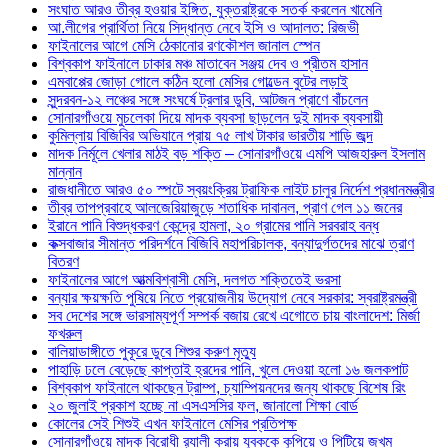
সংঘাত আরও তীব্র হওয়ার ইঙ্গিত, যুক্তরাষ্ট্রকে সতর্ক করলেন খামেনি
আ.লীগের প্রার্থিতা নিয়ে সিদ্ধান্ত নেবে ইসি ও আদালত: রিজভী
ফাইনালের আগে মেসি ঠেকানোর রণকৌশল জানাল স্পেন
বিশ্বকাপ ফাইনালে ঢাকার মঞ্চ মাতাবেন সঞ্জয় দেব ও প্রীতম হাসান
এমবাপ্পের জোড়া গোলে কঠিন হলো মেসির গোল্ডেন বুটের লড়াই
সুন্দরবন-১২ লঞ্চের সঙ্গে সংঘর্ষে ট্রলার ডুবি, আটজন প্রাণে বাঁচলেন
সোনারগাঁওয়ে মুচলেকা দিয়ে মাদক ব্যবসা ছাড়লেন দুই মাদক ব্যবসায়ী
কুমিল্লায় বিজিবির অভিযানে প্রায় ৭৫ লাখ টাকার ভারতীয় শাড়ি জব্দ
মাদক নির্মূলে খেলার মাঠই বড় শক্তি – সোনারগাঁওয়ে এমপি আজহারুল ইসলাম
মান্নান
রাজধানীতে আরও ৫০ স্পটে স্বয়ংক্রিয় ট্রাফিক লাইট চালুর নির্দেশ প্রধানমন্ত্রীর
তীব্র তাপপ্রবাহে আলজেরিয়াজুড়ে শতাধিক দাবানল, প্রাণ গেল ১১ জনের
ইরানে পানি বিশুদ্ধকরণ কেন্দ্রে হামলা, ২০ গ্রামের পানি সরবরাহ বন্ধ
কক্সবাজার সীমান্ত পরিদর্শনে বিজিবি মহাপরিচালক, বন্যাদুর্গতদের মাঝে ত্রাণ
বিতরণ
ফাইনালের আগে আত্মবিশ্বাসী মেসি, দলগত শক্তিতেই ভরসা
বন্যার ক্ষয়ক্ষতি পুষিয়ে নিতে প্রয়োজনীয় উদ্যোগ নেবে সরকার: স্বরাষ্ট্রমন্ত্রী
সব দেশের সঙ্গে ভারসাম্যপূর্ণ সম্পর্ক বজায় রেখে এগোতে চায় বাংলাদেশ: মির্জা
ফখরুল
বালিয়াডাঙ্গীতে পুকূরে ডুবে শিশুর করুণ মৃত্যু
পাহাড়ি ঢলে বেড়েছে কাপ্তাই হ্রদের পানি, খুলে দেওয়া হলো ১৬ জলকপাট
বিশ্বকাপ ফাইনালে থাকছেন ট্রাম্প, চ্যাম্পিয়নদের জন্য থাকছে বিশেষ রিং
২০ জুলাই প্রকাশ হচ্ছে না এসএসসির ফল, জানালো শিক্ষা বোর্ড
কোলের সেই শিশুই এখন ফাইনালে মেসির প্রতিপক্ষ
সোনারগাঁওয়ে মাদক বিরোধী র‌্যালী করায় যুবককে কুপিয়ে ও পিটিয়ে জখম