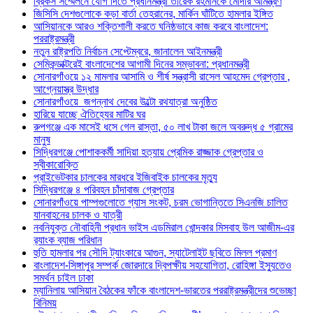
ব্রিকস সম্মেলনে যোগ দিতে প্রধানমন্ত্রী তারেক রহমানকে মোদীর আমন্ত্রণ
জিসিসি দেশগুলোকে কড়া বার্তা তেহরানের, মার্কিন ঘাঁটিতে হামলার ইঙ্গিত
আসিয়ানকে আরও শক্তিশালী করতে ঘনিষ্ঠভাবে কাজ করবে বাংলাদেশ:
পররাষ্ট্রমন্ত্রী
নতুন রাষ্ট্রপতি নির্বাচন সেপ্টেম্বরে, জানালেন আইনমন্ত্রী
সেমিকন্ডাক্টরেই বাংলাদেশের আগামী দিনের সম্ভাবনা: প্রধানমন্ত্রী
সোনারগাঁওয়ে ১২ মামলার আসামি ও শীর্ষ সন্ত্রাসী রাসেল আহমেদ গ্রেপ্তার ,
আগ্নেয়াস্ত্র উদ্ধার
সোনারগাঁওয়ে জগন্নাথ দেবের উল্টো রথযাত্রা অনুষ্ঠিত
হারিয়ে যাচ্ছে ঐতিহ্যের মাটির ঘর
রুপগঞ্জে এক মাসেই ধসে গেল রাস্তা, ৫০ লাখ টাকা জলে অবরুদ্ধ ৫ গ্রামের
মানুষ
সিদ্ধিরগঞ্জে পোশাককর্মী সাদিয়া হত্যায় প্রেমিক রাজ্জাক গ্রেপ্তার ও
স্বীকারোক্তি
প্রাইভেটকার চালকের মারধরে ইজিবাইক চালকের মৃত্যু
সিদ্ধিরগঞ্জে ৪ পরিবহন চাঁদাবাজ গ্রেপ্তার
সোনারগাঁওয়ে পাম্পগুলোতে গ্যাস সংকট, চরম ভোগান্তিতে সিএনজি চালিত
যানবাহনের চালক ও যাত্রী
নবনিযুক্ত নৌবাহিনী প্রধান ভাইস এডমিরাল খোন্দকার মিসবাহ উল আজীম-এর
র‍্যাংক ব্যাজ পরিধান
হুতি হামলার পর সৌদি ট্যাংকারে আগুন, স্যাটেলাইট ছবিতে মিলল প্রমাণ
বাংলাদেশ-সিঙ্গাপুর সম্পর্ক জোরদারে দ্বিপক্ষীয় সহযোগিতা, রোহিঙ্গা ইস্যুতেও
সমর্থন চাইল ঢাকা
ম্যানিলায় আসিয়ান বৈঠকের ফাঁকে বাংলাদেশ-ভারতের পররাষ্ট্রমন্ত্রীদের শুভেচ্ছা
বিনিময়