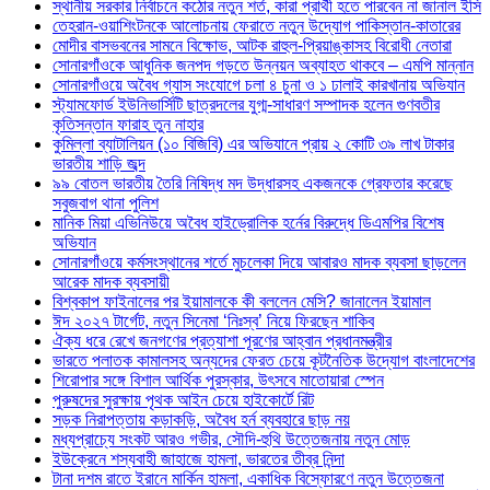
স্থানীয় সরকার নির্বাচনে কঠোর নতুন শর্ত, কারা প্রার্থী হতে পারবেন না জানাল ইসি
তেহরান-ওয়াশিংটনকে আলোচনায় ফেরাতে নতুন উদ্যোগ পাকিস্তান-কাতারের
মোদীর বাসভবনের সামনে বিক্ষোভ, আটক রাহুল-প্রিয়াঙ্কাসহ বিরোধী নেতারা
সোনারগাঁওকে আধুনিক জনপদ গড়তে উন্নয়ন অব্যাহত থাকবে – এমপি মান্নান
সোনারগাঁওয়ে অবৈধ গ্যাস সংযোগে চলা ৪ চুনা ও ১ ঢালাই কারখানায় অভিযান
স্ট্যামফোর্ড ইউনিভার্সিটি ছাত্রদলের যুগ্ম-সাধারণ সম্পাদক হলেন গুণবতীর
কৃতিসন্তান ফারাহ তুন নাহার
কুমিল্লা ব্যাটালিয়ন (১০ বিজিবি) এর অভিযানে প্রায় ২ কোটি ৩৯ লাখ টাকার
ভারতীয় শাড়ি জব্দ
৯৯ বোতল ভারতীয় তৈরি নিষিদ্ধ মদ উদ্ধারসহ একজনকে গ্রেফতার করেছে
সবুজবাগ থানা পুলিশ
মানিক মিয়া এভিনিউয়ে অবৈধ হাইড্রোলিক হর্নের বিরুদ্ধে ডিএমপির বিশেষ
অভিযান
সোনারগাঁওয়ে কর্মসংস্থানের শর্তে মুচলেকা দিয়ে আবারও মাদক ব্যবসা ছাড়লেন
আরেক মাদক ব্যবসায়ী
বিশ্বকাপ ফাইনালের পর ইয়ামালকে কী বললেন মেসি? জানালেন ইয়ামাল
ঈদ ২০২৭ টার্গেট, নতুন সিনেমা ‘নিঃস্ব’ নিয়ে ফিরছেন শাকিব
ঐক্য ধরে রেখে জনগণের প্রত্যাশা পূরণের আহ্বান প্রধানমন্ত্রীর
ভারতে পলাতক কামালসহ অন্যদের ফেরত চেয়ে কূটনৈতিক উদ্যোগ বাংলাদেশের
শিরোপার সঙ্গে বিশাল আর্থিক পুরস্কার, উৎসবে মাতোয়ারা স্পেন
পুরুষদের সুরক্ষায় পৃথক আইন চেয়ে হাইকোর্টে রিট
সড়ক নিরাপত্তায় কড়াকড়ি, অবৈধ হর্ন ব্যবহারে ছাড় নয়
মধ্যপ্রাচ্যে সংকট আরও গভীর, সৌদি-হুথি উত্তেজনায় নতুন মোড়
ইউক্রেনে শস্যবাহী জাহাজে হামলা, ভারতের তীব্র নিন্দা
টানা দশম রাতে ইরানে মার্কিন হামলা, একাধিক বিস্ফোরণে নতুন উত্তেজনা