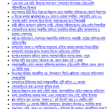
‘এক দফা এক দাবি, মিলনের পদত্যাগ’ স্লোগানে উত্তরায় এইচএসসি
পরীক্ষার্থীদের বিক্ষোভ
কংগ্রেসকে চিঠি দিয়ে ইরানের বিরুদ্ধে নতুন সামরিক অভিযানের ঘোষণা ট্রাম্পের
৮ দিনের বন্যায় কক্সবাজারের ৪৯ শতাংশ এলাকা প্লাবিত, প্রাণহানি বেড়ে ৩২
‘ফার্মের মুরগি’ মন্তব্য ঘিরে বিতর্ক, সমালোচনার মুখে শিক্ষামন্ত্রী
ভারী বৃষ্টিতে জলমগ্ন কুমিল্লা নগরী, নৌকায় পরীক্ষাকেন্দ্রে এইচএসসি শিক্ষার্থীরা
সোনারগাঁওয়ে জাপান প্রবাসীর গাড়িতে ডাকাতির ঘটনায় লুন্ঠিত মালামালসহ ৪
ডাকাত গ্রেপ্তার
ধর্ষণের অভিযোগে গ্রেপ্তার শ্রাবন্তীর ব্যক্তিগত সহকারী, কঠোর শাস্তির দাবি
অভিনেত্রীর
বন্যাদুর্গত মানুষ ও প্রাণীদের সহায়তায় এগিয়ে আসার আহ্বান নিলয়-হিমির
বন্যাদুর্গত মানুষের জন্য অনুদান দিলেন অভিনেতা তৌসিফ
যশোরে জলাবদ্ধ বাড়িতে ঘুমন্ত স্কুলছাত্রীকে সাপের কামড়, মৃত্যু
বন্যার পানি ঘরে ঢুকলে আতঙ্ক নয়, আগে করুন এই ৭ কাজ
প্রধানমন্ত্রীর ফোনে বদলাল কুমিল্লার জলাবদ্ধ এইচএসসি পরীক্ষা কেন্দ্র, বাড়ল
৩০ মিনিট সময়
ভিএআর সুবিধায় আর্জেন্টিনা নয়, বিশ্বকাপে শীর্ষে মেক্সিকো; সবচেয়ে ক্ষতিগ্রস্ত
ক্রোয়েশিয়া
বন্যার্তদের চিকিৎসায় মাঠে স্বাস্থ্যকর্মীরা, ছুটি বাতিল ১১ জেলায়
সোনারগাঁওয়ে বাবা ছেলেকে কুপিয়ে জখম
ইরানের বিরুদ্ধে কড়া বার্তা সৌদি আরব, আন্তর্জাতিক আইন লঙ্ঘনের অভিযোগ
বন্যা মোকাবিলায় সরকার ব্যর্থ, এখন দোষারোপে লাভ নেই: নাহিদ ইসলাম
বক্স অফিসে ঝড় তুলেছে ‘ধামাল ৪’, দুই দিনেই আয় ৫৩ কোটির বেশি
বন্যাকবলিত ১১ জেলায় বিজিবি মোতায়েন, বান্দরবানে উদ্ধার ৬ শতাধিক মানুষ
রক্তাক্ত মেসি, আরও দৃঢ় প্রত্যাবর্তন—ইতিহাস কি আবারও আর্জেন্টিনার পক্ষে?