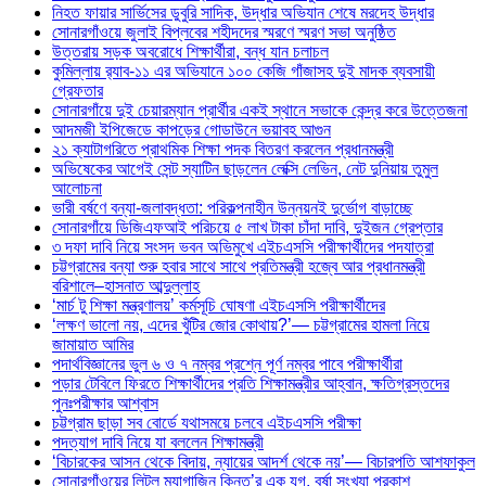
নিহত ফায়ার সার্ভিসের ডুবুরি সাদিক, উদ্ধার অভিযান শেষে মরদেহ উদ্ধার
সোনারগাঁওয়ে জুলাই বিপ্লবের শহীদদের স্মরণে স্মরণ সভা অনুষ্ঠিত
উত্তরায় সড়ক অবরোধে শিক্ষার্থীরা, বন্ধ যান চলাচল
কুমিল্লায় র‍্যাব-১১ এর অভিযানে ১০০ কেজি গাঁজাসহ দুই মাদক ব্যবসায়ী
গ্রেফতার
সোনারগাঁয়ে দুই চেয়ারম্যান প্রার্থীর একই স্থানে সভাকে কেন্দ্র করে উত্তেজনা
আদমজী ইপিজেডে কাপড়ের গোডাউনে ভয়াবহ আগুন
২১ ক্যাটাগরিতে প্রাথমিক শিক্ষা পদক বিতরণ করলেন প্রধানমন্ত্রী
অভিষেকের আগেই সেন্ট স্যাটিন ছাড়লেন লেক্সি লেভিন, নেট দুনিয়ায় তুমুল
আলোচনা
ভারী বর্ষণে বন্যা-জলাবদ্ধতা: পরিকল্পনাহীন উন্নয়নই দুর্ভোগ বাড়াচ্ছে
সোনারগাঁয়ে ডিজিএফআই পরিচয়ে ৫ লাখ টাকা চাঁদা দাবি, দুইজন গ্রেপ্তার
৩ দফা দাবি নিয়ে সংসদ ভবন অভিমুখে এইচএসসি পরীক্ষার্থীদের পদযাত্রা
চট্টগ্রামের বন্যা শুরু হবার সাথে সাথে প্রতিমন্ত্রী হজ্বে আর প্রধানমন্ত্রী
বরিশালে–হাসনাত আব্দুল্লাহ
‘মার্চ টু শিক্ষা মন্ত্রণালয়’ কর্মসূচি ঘোষণা এইচএসসি পরীক্ষার্থীদের
‘লক্ষণ ভালো নয়, এদের খুঁটির জোর কোথায়?’— চট্টগ্রামের হামলা নিয়ে
জামায়াত আমির
পদার্থবিজ্ঞানের ভুল ৬ ও ৭ নম্বর প্রশ্নে পূর্ণ নম্বর পাবে পরীক্ষার্থীরা
পড়ার টেবিলে ফিরতে শিক্ষার্থীদের প্রতি শিক্ষামন্ত্রীর আহ্বান, ক্ষতিগ্রস্তদের
পুনঃপরীক্ষার আশ্বাস
চট্টগ্রাম ছাড়া সব বোর্ডে যথাসময়ে চলবে এইচএসসি পরীক্ষা
পদত্যাগ দাবি নিয়ে যা বললেন শিক্ষামন্ত্রী
‘বিচারকের আসন থেকে বিদায়, ন্যায়ের আদর্শ থেকে নয়’— বিচারপতি আশফাকুল
সোনারগাঁওয়ের লিটল ম্যাগাজিন কিনতু’র এক যুগ, বর্ষা সংখ্যা প্রকাশ