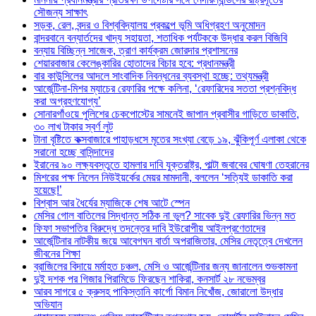
সৌজন্য সাক্ষাৎ
সড়ক, রেল, বন্দর ও বিশ্ববিদ্যালয় প্রকল্পে ভূমি অধিগ্রহণ অনুমোদন
বান্দরবানে বন্যার্তদের খাদ্য সহায়তা, শতাধিক পর্যটককে উদ্ধার করল বিজিবি
বন্যায় বিচ্ছিন্ন সাজেক, ত্রাণ কার্যক্রম জোরদার প্রশাসনের
শেয়ারবাজার কেলেঙ্কারির হোতাদের বিচার হবে: প্রধানমন্ত্রী
বার কাউন্সিলের আদলে সাংবাদিক নিবন্ধনের ব্যবস্থা হচ্ছে: তথ্যমন্ত্রী
আর্জেন্টিনা-মিশর ম্যাচের রেফারির পক্ষে কলিনা, ‘রেফারিদের সততা প্রশ্নবিদ্ধ
করা অগ্রহণযোগ্য’
সোনারগাঁওয়ে পুলিশের চেকপোস্টের সামনেই জাপান প্রবাসীর গাড়িতে ডাকাতি,
৩০ লাখ টাকার স্বর্ণ লুট
টানা বৃষ্টিতে কক্সবাজারে পাহাড়ধসে মৃতের সংখ্যা বেড়ে ১৯, ঝুঁকিপূর্ণ এলাকা থেকে
সরানো হচ্ছে বাসিন্দাদের
ইরানের ৯০ লক্ষ্যবস্তুতে হামলার দাবি যুক্তরাষ্ট্র, পাল্টা জবাবের ঘোষণা তেহরানের
মিশরের পক্ষ নিলেন নিউইয়র্কের মেয়র মামদানী, বললেন ‘সত্যিই ডাকাতি করা
হয়েছে!’
বিশ্বাস আর ধৈর্যের ম্যাজিকে শেষ আটে স্পেন
মেসির গোল বাতিলের সিদ্ধান্ত সঠিক না ভুল? সাবেক দুই রেফারির ভিন্ন মত
ফিফা সভাপতির বিরুদ্ধে তদন্তের দাবি ইউরোপীয় আইনপ্রণেতাদের
আর্জেন্টিনার নাটকীয় জয়ে আবেগঘন বার্তা অপরাজিতার, মেসির নেতৃত্বে দেখলেন
জীবনের শিক্ষা
ব্রাজিলের বিদায়ে মর্মাহত চঞ্চল, মেসি ও আর্জেন্টিনার জন্য জানালেন শুভকামনা
দুই দশক পর গিজার পিরামিডে ফিরছেন শাকিরা, কনসার্ট ২৮ নভেম্বর
আরব সাগরে ৫ ক্রুসহ পাকিস্তানি কার্গো বিমান নিখোঁজ, জোরালো উদ্ধার
অভিযান