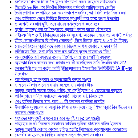
চলচ্চিত্র শিল্পকে ডিজিটাল যুগের উপযোগী করার আহ্বান তথ্যমন্ত্রীর
সিলেটে ২৬ দিন ধরে নিখোঁজ বিমানবন্দর কর্মকর্তা আরিফুল্লাহ জেলিন
তৈরি পোশাক রপ্তানিতে ১৪.৭৩ শতাংশ প্রবৃদ্ধি, আশাবাদী রপ্তানিকারকরা
শেখ হাসিনাকে দেশে ফিরিয়ে বিচারের মুখোমুখি করা হবে: তথ্য উপদেষ্টা
৫ আগস্ট সরকারি ছুটি, তবে যাদের কর্মস্থলে থাকতে হবে
দুর্যোগ ব্যবস্থাপনা অধিদপ্তরের প্রকল্পে বদলে যাচ্ছে চৌদ্দগ্রাম
এইচএসসি পাসেই বিমানবন্দরে চাকরির সুযোগ, আবেদন চলবে ৩১ আগস্ট পর্যন্ত
তীব্র লোডশেডিংয়ে বিপর্যস্ত সোনারগাঁ, দিনে মিলছে মাত্র ৪-৫ ঘণ্টা বিদ্যুৎ
লোডশেডিংয়ের প্রতিবাদে বরগুনায় বিদ্যুৎ অফিস ঘেরাও, ৭ দফা দাবি
হলিউডের তিন মেগা ছবির সঙ্গে বক্স অফিস যুদ্ধে শাহরুখের ‘কিং’
অননুমোদিত হর্ন ব্যবহার বন্ধের নির্দেশ, না মানলে আইনি ব্যবস্থা
অ্যাডাল্ট ফিল্মে কাজের কথা জানার পর কী বলেছিলেন সানি লিওনির বাবা-মা?
সেনাবাহিনী প্রধান কর্তৃক আর্মি ইন্টারন্যাশনাল ইসলামিক ইনস্টিটিউট (AIII)-এর
উদ্বোধন
আগস্টজুড়ে তাপপ্রবাহ ও স্বল্পমেয়াদি বন্যার শঙ্কা
৬ মাসে ভরিপ্রতি সোনার দাম কমেছে ৬৭ হাজার টাকা
হরমুজ প্রণালী সংকট আরও গভীর, মুখোমুখি ট্রাম্প ও তেহরানের বক্তব্য
পাকিস্তানে শান্তি সমাবেশে আত্মঘাতী বিস্ফোরণ, নিহত ১৩
শেখ হাসিনা ফিরতে চান, তবে… কী বললেন তসলিমা নাসরিন
ইসলামিক মূল্যবোধ ও আধুনিক শিক্ষার সমন্বয়ে নতুন শিক্ষা প্রতিষ্ঠান উদ্বোধন
করলেন সেনাপ্রধান
সংসদের মাধ্যমেই বাস্তবায়ন হবে জুলাই সনদ: তথ্যমন্ত্রী
পাহাড়ের সংকট নিরসনে সরকারের কার্যকর ভূমিকা চাইলেন নাহিদ ইসলাম
হরমুজ প্রণালী খোলার কোনো চুক্তি হয়নি: ট্রাম্পকে প্রত্যাখ্যান তেহরানের
বেনজীর আহমেদকে ফিরিয়ে আনতে নতুন পদক্ষেপ সরকারের