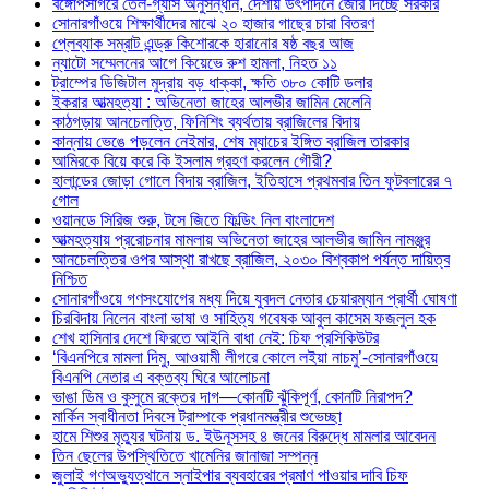
বঙ্গোপসাগরে তেল-গ্যাস অনুসন্ধান, দেশীয় উৎপাদনে জোর দিচ্ছে সরকার
সোনারগাঁওয়ে শিক্ষার্থীদের মাঝে ২০ হাজার গাছের চারা বিতরণ
প্লেব্যাক সম্রাট এন্ড্রু কিশোরকে হারানোর ষষ্ঠ বছর আজ
ন্যাটো সম্মেলনের আগে কিয়েভে রুশ হামলা, নিহত ১১
ট্রাম্পের ডিজিটাল মুদ্রায় বড় ধাক্কা, ক্ষতি ৩৮০ কোটি ডলার
ইকরার আত্মহত্যা : অভিনেতা জাহের আলভীর জামিন মেলেনি
কাঠগড়ায় আনচেলত্তি, ফিনিশিং ব্যর্থতায় ব্রাজিলের বিদায়
কান্নায় ভেঙে পড়লেন নেইমার, শেষ ম্যাচের ইঙ্গিত ব্রাজিল তারকার
আমিরকে বিয়ে করে কি ইসলাম গ্রহণ করলেন গৌরী?
হালান্ডের জোড়া গোলে বিদায় ব্রাজিল, ইতিহাসে প্রথমবার তিন ফুটবলারের ৭
গোল
ওয়ানডে সিরিজ শুরু, টসে জিতে ফিল্ডিং নিল বাংলাদেশ
আত্মহত্যায় প্ররোচনার মামলায় অভিনেতা জাহের আলভীর জামিন নামঞ্জুর
আনচেলত্তির ওপর আস্থা রাখছে ব্রাজিল, ২০৩০ বিশ্বকাপ পর্যন্ত দায়িত্ব
নিশ্চিত
সোনারগাঁওয়ে গণসংযোগের মধ্য দিয়ে যুবদল নেতার চেয়ারম্যান প্রার্থী ঘোষণা
চিরবিদায় নিলেন বাংলা ভাষা ও সাহিত্য গবেষক আবুল কাসেম ফজলুল হক
শেখ হাসিনার দেশে ফিরতে আইনি বাধা নেই: চিফ প্রসিকিউটর
‘বিএনপিরে মামলা দিমু, আওয়ামী লীগরে কোলে লইয়া নাচমু’-সোনারগাঁওয়ে
বিএনপি নেতার এ বক্তব্য ঘিরে আলোচনা
ভাঙা ডিম ও কুসুমে রক্তের দাগ—কোনটি ঝুঁকিপূর্ণ, কোনটি নিরাপদ?
মার্কিন স্বাধীনতা দিবসে ট্রাম্পকে প্রধানমন্ত্রীর শুভেচ্ছা
হামে শিশুর মৃত্যুর ঘটনায় ড. ইউনূসসহ ৪ জনের বিরুদ্ধে মামলার আবেদন
তিন ছেলের উপস্থিতিতে খামেনির জানাজা সম্পন্ন
জুলাই গণঅভ্যুত্থানে স্নাইপার ব্যবহারের প্রমাণ পাওয়ার দাবি চিফ