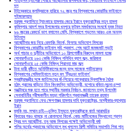
পাহাড়সম চ্যালেঞ্জ পেরিয়ে আর্জেন্টিনার রূপকথার জয়, কোয়ার্টার ফাইনালে মেসির
দল
টাইব্রেকারে কলম্বিয়াকে হারিয়ে ৭২ বছর পর বিশ্বকাপের কোয়ার্টার ফাইনালে
সুইজারল্যান্ড
হরমুজ প্রণালিতে ট্যাংকারে হামলার জেরে ইরানে যুক্তরাষ্ট্রের নতুন হামলা
কুমিল্লায় আদর্শ সদর উপজেলার ধনপুরে ফুটবল সমর্থকদের সংঘর্ষে যুবক নিহত
৯৬ বছরের রেকর্ডে ভাগ বসালেন মেসি, বিশ্বকাপে গড়লেন আরও এক অনন্য
ইতিহাস
আর্জেন্টিনার জয় নিয়ে রেফারিং বিতর্ক, ফিফায় অভিযোগ মিসরের
বিশ্বকাপের কোয়ার্টার ফাইনাল সূচি প্রকাশ, শেষ আটে জমজমাট লড়াই
অর্থ পাচার ও দুর্নীতির অভিযোগে ১০ শিল্পগোষ্ঠীর বিরুদ্ধে মামলা হচ্ছে
সোনারগাঁওয়ে ২৬৩ কেজি নিষিদ্ধ পলিথিন ব্যাগ জব্দ, জরিমানা
সোনারগাঁওয়ে ২৫ কেজি নিষিদ্ধ পিরানহা মাছ জব্দ
টানা ভারী বৃষ্টিতে অনির্দিষ্টকালের জন্য বন্ধ সাজেক পর্যটনকেন্দ্র
বিশ্বকাপের সেমিফাইনালে নতুন বল ‘ট্রিওন্ডা ফাইনাল’
স্বরাষ্ট্রমন্ত্রীর সঙ্গে জাতিসংঘের জঁ-পিয়েরে লাক্রোয়ার দ্বিপাক্ষিক বৈঠক
হঠাৎ গ্রামের বাড়িতে তিন কিংবদন্তি অভিনেত্রী, যশোরে ববিতা-সুচন্দা-চম্পা
অক্টোবরে শুরু হতে পারে স্থানীয় সরকার নির্বাচন, জানালেন তথ্য উপদেষ্টা
সেনাবাহিনীর গ্রীষ্মকালীন মহড়া পরিদর্শনে প্রধানমন্ত্রী তারেক রহমান
হরমুজ প্রণালিতে ফের ক্ষেপণাস্ত্র হামলার দাবি যুক্তরাষ্ট্রের, অস্বীকার-ব্যাখ্যায়
ইরান
হুমকি নয়, সম্মান চাই—চুক্তি ইস্যুতে যুক্তরাষ্ট্রকে বার্তা আরাঘচির
বিদায়ের পরও থামছে না রোনালদো বিতর্ক, কোচ মার্টিনেজের সিদ্ধান্তে প্রশ্ন
প্রিয় দল আর্জেন্টিনা, তবু আজ মিশরের পক্ষেই অভিনেত্রী বর্ষা
পলির অর্থের প্রভাবের অভিযোগে মুখ খুললেন শিল্পী সমিতির সভাপতি শিবা শানু