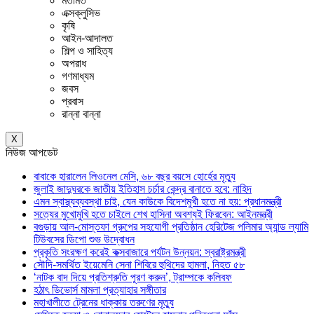
মতামত
এক্সক্লুসিভ
কৃষি
আইন-আদালত
শিল্প ও সাহিত্য
অপরাধ
গণমাধ্যম
জবস
প্রবাস
রান্না বান্না
X
নিউজ আপডেট
বাবাকে হারালেন লিওনেল মেসি, ৬৮ বছর বয়সে হোর্হের মৃত্যু
জুলাই জাদুঘরকে জাতীয় ইতিহাস চর্চার কেন্দ্র বানাতে হবে: নাহিদ
এমন স্বাস্থ্যব্যবস্থা চাই, যেন কাউকে বিদেশমুখী হতে না হয়: প্রধানমন্ত্রী
সত্যের মুখোমুখি হতে চাইলে শেখ হাসিনা অবশ্যই ফিরবেন: আইনমন্ত্রী
বগুড়ায় আল-মোস্তফা গ্রুপের সহযোগী প্রতিষ্ঠান হেরিটেজ পলিমার অ্যান্ড ল্যামি
টিউবসের ডিপো শুভ উদ্বোধন
প্রকৃতি সংরক্ষণ করেই কক্সবাজারে পর্যটন উন্নয়ন: স্বরাষ্ট্রমন্ত্রী
সৌদি-সমর্থিত ইয়েমেনি সেনা শিবিরে হুথিদের হামলা, নিহত ৫৮
‘নাটক বাদ দিয়ে প্রতিশ্রুতি পূরণ করুন’, ট্রাম্পকে কলিবফ
হঠাৎ ডিভোর্স মামলা প্রত্যাহার সঙ্গীতার
মহাখালীতে ট্রেনের ধাক্কায় তরুণের মৃত্যু