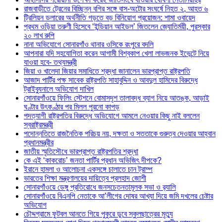
রাজবাড়ীতে ট্রেনের বিচ্ছিন্ন বগির সঙ্গে বাস-অটোর সংঘর্ষে নিহত ২, আহত ৬
ট্রিলিয়ন ডলারের অর্থনীতি গড়তে বড় বিনিয়োগ প্রয়োজন: শামা ওবায়েদ
প্রথম ওড়িয়া তরুণী হিসেবে ‘ইন্ডিয়ান আইডল’ জিতলেন জ্যোতির্ময়ী, পুরস্কার
২০ লাখ রুপি
নানা অভিযোগে সোনারগাঁও থানার ওসিকে রংপুরে বদলি
আপনারা যদি সহযোগিতা করেন আগামী বিশ্বকাপ খেলা লাভজনক ইভেন্টে নিয়ে
যাওয়া হবে- তথ্যমন্ত্রী
জিয়া ও খালেদা জিয়ার সমাধিতে শ্রদ্ধা জানালেন ভারপ্রাপ্ত রাষ্ট্রপতি
আজাদ পার্টির পক্ষ সাবেক রাষ্ট্রপতি সাহাবুদ্দিন ও আবদুল হামিদের বিরুদ্ধে
ট্রাইব্যুনালে অভিযোগ দাখিল
সোনারগাঁওয়ে ফিলিং স্টেশনে বোমাসদৃশ তালাবদ্ধ ব্যাগ নিয়ে আতঙ্ক, আড়াই
ঘণ্টার উৎকণ্ঠার পর মিলল পুরনো কাপড়
পদত্যাগী রাষ্ট্রপতির বিরুদ্ধে অভিযোগে আমলে নেওয়ার কিছু নাই বললেন
স্বরাষ্ট্রমন্ত্রী
পদোন্নতিতে রাজনৈতিক পরিচয় নয়, দক্ষতা ও সততাকে গুরুত্ব দেওয়ার আহ্বান
প্রধানমন্ত্রীর
জাতীয় স্মৃতিসৌধে ভারপ্রাপ্ত রাষ্ট্রপতির শ্রদ্ধা
কে এই ‘কাকরোচ’ জনতা পার্টির প্রধান অভিজিৎ দীপকে?
ইরানে হামলা ও আলোচনা একসঙ্গে চালাতে চান ট্রাম্প
ভারতের শিক্ষা মন্ত্রণালয়ের দায়িত্বে প্রলহাদ জোশী
সোনারগাঁওয়ে ডেঙ্গু প্রতিরোধে জনসচেতনতামূলক সভা ও র‍্যালি
সোনারগাঁওয়ে বিএনপি নেতাকে আ’লীগের দোষর আখ্যা দিয়ে জমি দখলের চেষ্টার
অভিযোগ
চৌদ্দগ্রামে ফুটবল আনতে গিয়ে পুকুরে ডুবে স্কুলছাত্রের মৃত্যু