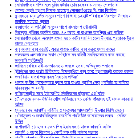
সোনারগাঁওয়ে শপিং মলে চুরির ঘটনায় চোর চক্রের ৯ সদস্য গ্রেপ্তার
দেশের শ্রেষ্ঠ প্রধান শিক্ষক হয়েছেন সোনারগাঁওয়ের বি. আর বিলকিস
বান্দরবানে বন্যাদুর্গত মানুষের পাশে বিজিবি: ১২২টি পরিবারকে নিরাপদে উদ্ধার ও
মানবিক সহায়তা প্রদান
বন্যাদুর্গত ও পানিবন্দি মানুষের পাশে বাংলাদেশ নৌবাহিনী
চিরসবুজ পূর্ণিমার জন্মদিন আজ, ৪৫ বছরে পা রাখলেন জনপ্রিয় এই নায়িকা
সোনারগাঁও থেকে আত্মসাৎ হওয়া ৭৫০ কার্টন সয়াবিন তেল উদ্ধার, প্রতারক ট্রাক
চালক গ্রেপ্তার
বালু ব্যবসা বন্ধ করেছি, এবার পাহাড় কাটাও বন্ধ করব: হুমাম কাদের
প্রত্যন্ত এলাকাতেও ত্রাণ পৌঁছাতে সব বাহিনী সমন্বিতভাবে কাজ করছে:
জ্বালানি প্রতিমন্ত্রী
জামিনে বেরিয়ে স্ত্রী-সন্তানসহ ৬ জনকে হত্যা, অভিযুক্ত পলাতক
ইন্টার্নদের হাত ধরেই চিকিৎসায় বিদেশমুখিতা বন্ধ হবে: প্রধানমন্ত্রী তারেক রহমান
গজারিয়ায় যাত্রা শুরু করল ‘ন্যাচার লাউঞ্জ’
পানাম নগরীর প্রবেশদ্বারে ধ্বংস হয়ে যাওয়া প্রাচীন সেতু পুননির্মাণের দাবিতে
মানববন্ধন ও র‌্যালী
বাণিজ্যমন্ত্রীর সাথে ইউরোপীয় ইউনিয়নের রাষ্ট্রদূত এর বৈঠক
চৌদ্দগ্রামে র‌্যাব-বিজিবির যৌথ অভিযানে ৭০ কেজি গাঁজাসহ দুই মাদক কারবারি
আটক
সুন্দরবনে বড় জাহাঙ্গীর বাহিনীর ৩ সদস্যের আত্মসমর্পণ, উদ্ধার জিম্মি জেলে
ধোঁকামুক্ত ও জবাবদিহিমূলক রাজনীতি প্রতিষ্ঠাই জামায়াতের লক্ষ্য : সেলিম
উদ্দিন
যশোরগামী ১৪ হাজার ৫০০ পিস ইয়াবাসহ ৪ মাদক কারবারি আটক
আগামী ৫ বছরে বিদেশে ১ কোটি দক্ষ কর্মী পাঠাবে সরকার
মাননীয় প্রধানমন্ত্রীর প্রতিরক্ষা উপদেষ্টার সঙ্গে নেদারল্যান্ডসের রাষ্ট্রদূতের