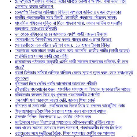
চৌদ্দগ্রামে প্রবাসীর বাড়িতে বিয়ের দাবিতে তরুণী’র অনশন, বাসা ভাড়া নিয়ে
একসাথে থাকার অভিযোগ
তেজগাঁও বিভাগের অভিযানে বিভিন্ন অপরাধে জড়িত ৫৭ জন গ্রেফতার
মাননীয় প্রধানমন্ত্রীর সাথে বিদায়ী নৌবাহিনী প্রধানের সৌজন্য সাক্ষাৎ
সাংবাদিক শফিকের মুক্তি না দিলে শাহবাগ থানা, ফায়ার সার্ভিস ও স্বরাষ্ট্র
মন্ত্রণালয় ঘেরাওয়ের হুঁশিয়ারি
দল থেকে বহিষ্কার হলেন জামায়াত এমপি গাজী নজরুল ইসলাম
সোনারগাঁওয়ে শিক্ষার্থীদের মাঝে ফলজ গাছের চারা ও ছাতা বিতরণ ​
সোনারগাঁওয়ে এক কাঁঠাল দুই মণ ওজন, ১০ হাজার টাকায় বিক্রি
“সরকারের সমালোচনা করার এখনো সময় আসেনি”-জাতীয় পার্টির (কাজী জাফর)
প্রেসিডিয়াম সদস্য কাজী মোঃ নাহিদ
জামায়াতের গঠনতন্ত্র অনুযায়ী এমপি গাজী নজরুল ইসলামের ভবিষ্যৎ কী হতে
পারে?
বায়লা ফিউচার সামিটে বৈশ্বিক বাণিজ্য মেলার সুযোগ তুলে ধরল মেসে ফ্রাঙ্কফুর্ট
বাংলাদেশ
বৃষ্টিভেজা দিনে মেসির প্রতি ভালোবাসা জানালেন পরীমণি
রাষ্ট্রপতির পদত্যাগের গুঞ্জন, সামাজিক মাধ্যমে যা লিখলেন জুলকারনাইন সায়ের
মন্ত্রিসভায় রদবদল নিয়ে মুখ খুললেন প্রধানমন্ত্রীর উপদেষ্টা
এসএসসি ফল প্রকাশে আরও দেরি, জানাল শিক্ষা বোর্ড
কাঁদলেন না স্কালোনি, ড্রেসিংরুমের বিতর্ক নিয়ে যা বললেন আর্জেন্টিনা কোচ
ফ্রিল্যান্সারদের বৈদেশিক লেনদেন সহজ করল বাংলাদেশ ব্যাংক
উত্তাল দিল্লি, নিরাপত্তায় ১৬ মেট্রো স্টেশন বন্ধ
জাতিসংঘে সড়ক নিরাপত্তা প্যানেলের যৌথ-সভাপতি রবিউল আলম
বস্ত্র খাতের সমস্যা সমাধানে দ্রুত উদ্যোগ, প্রধানমন্ত্রীর বিশেষ নির্দেশনা
ওয়াংচুকের সঙ্গে মন্ত্রীদের বৈঠক, শিক্ষা সংস্কারে মোদীর বড় আশ্বাস