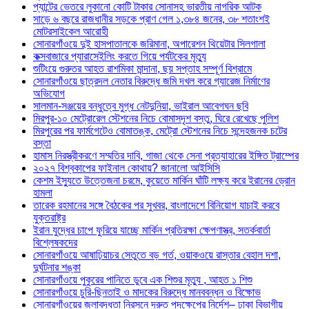
প্যান্টের ভেতরে লুকানো কোটি টাকার সোনাসহ ভারতীয় নাগরিক আটক
সাড়ে ৬ বছরে রাজধানীর সড়কে প্রাণ গেল ১,৩৮৪ জনের, ৩৮ শতাংশই
মোটরসাইকেল আরোহী
সোনারগাঁওয়ে দুই হাসপাতালকে জরিমানা, অপারেশন থিয়েটার সিলগালা
কক্সবাজারে প্যারাসেইলিং করতে গিয়ে পর্যটকের মৃত্যু
শুটিংয়ে গুরুতর আহত রাশমিকা মান্দানা, ছয় সপ্তাহ সম্পূর্ণ বিশ্রামে
সোনারগাঁওয়ে ছাত্রদল নেতার বিরুদ্ধে জমি দখল করে গ্যারেজ নির্মাণের
অভিযোগ
সালমান-সঞ্জয়ের বন্ধুত্বে মুগ্ধ নেটদুনিয়া, ভাইরাল আবেগঘন ছবি
মিরপুর-১০ মেট্রোরেল স্টেশনের নিচে বোমাসদৃশ বস্তু, ঘিরে রেখেছে পুলিশ
মিরপুরের পর ফার্মগেটেও বোমাতঙ্ক, মেট্রো স্টেশনের নিচে সন্দেহজনক চটের
বস্তা
হামাস নিরস্ত্রীকরণে সম্মতির দাবি, গাজা থেকে সেনা প্রত্যাহারের ইঙ্গিত ট্রাম্পের
২০২৭ বিশ্বকাপের ফাইনাল কোথায়? জানালো আইসিসি
কেশম ইস্যুতে উত্তেজনা চরমে, কুয়েতে মার্কিন ঘাঁটি লক্ষ্য করে ইরানের ড্রোন
হামলা
তারেক রহমানের সঙ্গে বৈঠকের পর সুখবর, বাংলাদেশে বিনিয়োগ যাচাই করবে
যুক্তরাষ্ট্র
ইরান যুদ্ধের চাপে ফুরিয়ে যাচ্ছে মার্কিন প্রতিরক্ষা ক্ষেপণাস্ত্র, সতর্কবার্তা
বিশ্লেষকদের
সোনারগাঁওয়ে আষাঢ়িয়াচর সেতুতে বড় গর্ত, ওয়াকওয়ে রাস্তার বেহাল দশা,
দুর্ঘটনার শঙ্কা
সোনারগাঁওয়ে পুকুরের পানিতে ডুবে এক শিশুর মৃত্যু , আহত ১ শিশু
সোনারগাঁওয়ে চুরি-ছিনতাই ও মাদকের বিরুদ্ধে মানববন্ধন ও বিক্ষোভ
সোনারগাঁওয়ের জলাবদ্ধতা নিরসনে দ্রুত পদক্ষেপের নির্দেশ– ঢাকা বিভাগীয়