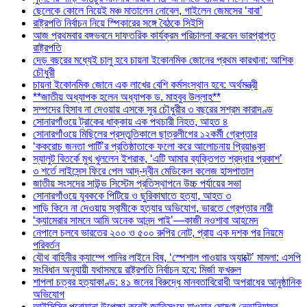
ছেলেকে কোলে নিয়েই মঞ্চ মাতালেন নোবেল, গাইলেন জেমসের ‘বাবা’
রাষ্ট্রপতি নির্বাচন নিয়ে স্পিকারের সঙ্গে বৈঠকে সিইসি
আজ প্রথমবার বঙ্গভবনে দাফতরিক কার্যক্রম পরিচালনা করবেন ভারপ্রাপ্ত
রাষ্ট্রপতি
দেড় বছরের মধ্যেই চালু হবে চায়না ইকোনমিক জোনের প্রথম কারখানা: আশিক
চৌধুরী
চায়না ইকোনমিক জোনে এক লাখের বেশি কর্মসংস্থান হবে: অর্থমন্ত্রী
**জাতীয় অধ্যাপক হলেন অধ্যাপক ড. মাহবুব উল্লাহ**
সম্পদের হিসাব না দেওয়ায় এসকে সুর চৌধুরীর ৩ বছরের সশ্রম কারাদণ্ড
সোনারগাঁওয়ে ট্রাকের ধাক্কায় এক পথচারী নিহত, আহত ৪
সোনারগাঁওয়ে মিছিলের প্রস্তুতিকালে ছাত্রলীগের ১২কর্মী গ্রেপ্তার
‘ককরোচ জনতা পার্টি’র প্রতিষ্ঠাতাকে ফলো করে আলোচনায় প্রিয়াঙ্কা
স্যালুট বিতর্কে মুখ খুললেন ইশরাক, ‘এটি আমার ব্যক্তিগত শ্রদ্ধার প্রকাশ’
৩ শর্তে লাইসেন্স ফিরে পেল আদ্-দ্বীন মেডিকেল কলেজ হাসপাতাল
জাতীয় সংসদের সাউন্ড সিস্টেম প্রতিস্থাপনে উচ্চ পর্যায়ের সভা
সোনারগাঁওয়ে যুবককে পিটিয়ে ও ছুরিকাঘাতে হত্যা, আহত ৩
শাড়ি কিনে না দেওয়ায় স্বামীকে হত্যার অভিযোগ, ভারতে গ্রেপ্তার নারী
‘ক্যামেরার সামনে আমি অনেক আনন্দ পাই’—কাজী নওশাবা আহমেদ
নেপালে চলবে ভারতের ২০০ ও ৫০০ রুপির নোট, প্রায় এক দশক পর নিয়মে
পরিবর্তন
যৌথ বাহিনীর ক্যাম্পে পানির লাইনে বিষ, ‘স্পেশাল পাওয়ার অ্যাক্টে’ মামলা: এসপি
সংবিধান অনুযায়ী যথাসময়ে রাষ্ট্রপতি নির্বাচন হবে: মির্জা ফখরুল
শাপলা চত্বর হত্যাকাণ্ড: ৪১ জনের বিরুদ্ধে মানবতাবিরোধী অপরাধের আনুষ্ঠানিক
অভিযোগ
আইসিসির পরোয়ানা উপেক্ষা করেই জাতিসংঘে যাওয়ার ঘোষণা নেতানিয়াহুর