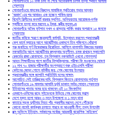
সোনারগাঁওয়ে ১০ টাকা চাঁদা না পেয়ে অটোরিকসা চালক হত্যা প্রধান আসামী
গ্রেপ্তার
সোনারগাঁওয়ে মাদকের বিরুদ্ধে সামাজিক প্রতিরোধ গড়ার আহ্বান
‘বরবাদ’-এর পর আবারও এক হচ্ছেন শাকিব-হৃদয়
বিদেশি শিল্পীদের কনসার্ট বারবার স্থগিত, অনিশ্চয়তায় আয়োজক-দর্শক
স্বামীকে হত্যা করে মরদেহ ৬ টুকরা, স্ত্রীর মৃত্যুদণ্ড
সোনারগাঁয়ে অবৈধ ফুটপাত দখল ও রাস্তায় পার্কিং করার অপরাধে ১৫ জনকে
গ্রেফতার
জাতীয় কবিকে স্মরণে বছরব্যাপী কর্মসূচি, উদ্বোধন করলেন প্রধানমন্ত্রী
কেপ ভার্দে ম্যাচের আগে আর্জেন্টিনার একাদশে তিন পজিশনে ধোঁয়াশা
গরু জবাইয়ে পূর্ণ নিষেধাজ্ঞার বিরোধিতা, আপিলে থালাপতি বিজয়ের সরকার
নকআউটের আগে আর্জেন্টিনার রুদ্ধদ্বার অনুশীলন, চমক রাখছেন স্কালোনি
রেকর্ডের রাজা রোনালদো, তবু বিশ্বকাপ নকআউটে এখনো গোলশূন্য!
আহত শিক্ষার্থীদের পাশে জাতীয় বিশ্ববিদ্যালয়, পরীক্ষা ফি মওকুফের ঘোষণা
১২ লাখ ৭০ হাজার পরীক্ষার্থীর অংশগ্রহণে শুরু এইচএসসি পরীক্ষা
কেইনের জোড়া গোলে নাটকীয় জয়, শেষ ষোলোয় ইংল্যান্ড
প্রধানমন্ত্রীর সঙ্গে জাপানি প্রতিনিধি দলের সাক্ষাৎ
আলোচিত সেই তান্ত্রিকের দাবি, বিশ্বকাপ জিতবে রোনালদোর পর্তুগাল
সোনারগাঁওয়ে ১৯ মামলার আসামি দুর্ধর্ষ ডাকাত সর্দার সোহান গ্রেফতার
ইতিহাসের পাতায় অমর হয়ে থাকবেন এই ১০ কিংবদন্তি
এমবাপে-ওলিসের ঝড়ে সুইডেনকে উড়িয়ে শেষ ষোলোয় ফ্রান্স
দেশে যুক্ত হলো আরও ৩ নতুন উপজেলা ও ১ নতুন থানা
কাতারে সড়ক দুর্ঘটনায় নিহত পাঁচ প্রবাসীর মরদেহ দেশে পৌঁছেছে
কোনো নামেই কার্যক্রম চালাতে পারবে না আওয়ামী লীগ: তথ্য উপদেষ্টা
বক্স অফিসে ইতিহাস, সর্বকালের সর্বোচ্চ আয়কারী বায়োপিক ‘মাইকেল’