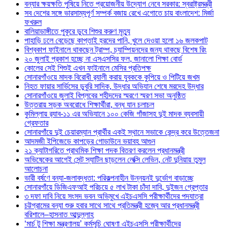
বন্যার ক্ষয়ক্ষতি পুষিয়ে নিতে প্রয়োজনীয় উদ্যোগ নেবে সরকার: স্বরাষ্ট্রমন্ত্রী
সব দেশের সঙ্গে ভারসাম্যপূর্ণ সম্পর্ক বজায় রেখে এগোতে চায় বাংলাদেশ: মির্জা
ফখরুল
বালিয়াডাঙ্গীতে পুকূরে ডুবে শিশুর করুণ মৃত্যু
পাহাড়ি ঢলে বেড়েছে কাপ্তাই হ্রদের পানি, খুলে দেওয়া হলো ১৬ জলকপাট
বিশ্বকাপ ফাইনালে থাকছেন ট্রাম্প, চ্যাম্পিয়নদের জন্য থাকছে বিশেষ রিং
২০ জুলাই প্রকাশ হচ্ছে না এসএসসির ফল, জানালো শিক্ষা বোর্ড
কোলের সেই শিশুই এখন ফাইনালে মেসির প্রতিপক্ষ
সোনারগাঁওয়ে মাদক বিরোধী র‌্যালী করায় যুবককে কুপিয়ে ও পিটিয়ে জখম
নিহত ফায়ার সার্ভিসের ডুবুরি সাদিক, উদ্ধার অভিযান শেষে মরদেহ উদ্ধার
সোনারগাঁওয়ে জুলাই বিপ্লবের শহীদদের স্মরণে স্মরণ সভা অনুষ্ঠিত
উত্তরায় সড়ক অবরোধে শিক্ষার্থীরা, বন্ধ যান চলাচল
কুমিল্লায় র‍্যাব-১১ এর অভিযানে ১০০ কেজি গাঁজাসহ দুই মাদক ব্যবসায়ী
গ্রেফতার
সোনারগাঁয়ে দুই চেয়ারম্যান প্রার্থীর একই স্থানে সভাকে কেন্দ্র করে উত্তেজনা
আদমজী ইপিজেডে কাপড়ের গোডাউনে ভয়াবহ আগুন
২১ ক্যাটাগরিতে প্রাথমিক শিক্ষা পদক বিতরণ করলেন প্রধানমন্ত্রী
অভিষেকের আগেই সেন্ট স্যাটিন ছাড়লেন লেক্সি লেভিন, নেট দুনিয়ায় তুমুল
আলোচনা
ভারী বর্ষণে বন্যা-জলাবদ্ধতা: পরিকল্পনাহীন উন্নয়নই দুর্ভোগ বাড়াচ্ছে
সোনারগাঁয়ে ডিজিএফআই পরিচয়ে ৫ লাখ টাকা চাঁদা দাবি, দুইজন গ্রেপ্তার
৩ দফা দাবি নিয়ে সংসদ ভবন অভিমুখে এইচএসসি পরীক্ষার্থীদের পদযাত্রা
চট্টগ্রামের বন্যা শুরু হবার সাথে সাথে প্রতিমন্ত্রী হজ্বে আর প্রধানমন্ত্রী
বরিশালে–হাসনাত আব্দুল্লাহ
‘মার্চ টু শিক্ষা মন্ত্রণালয়’ কর্মসূচি ঘোষণা এইচএসসি পরীক্ষার্থীদের