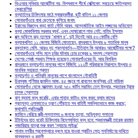
ভিএআর সুবিধায় আর্জেন্টিনা নয়, বিশ্বকাপে শীর্ষে মেক্সিকো; সবচেয়ে ক্ষতিগ্রস্ত
ক্রোয়েশিয়া
বন্যার্তদের চিকিৎসায় মাঠে স্বাস্থ্যকর্মীরা, ছুটি বাতিল ১১ জেলায়
সোনারগাঁওয়ে বাবা ছেলেকে কুপিয়ে জখম
ইরানের বিরুদ্ধে কড়া বার্তা সৌদি আরব, আন্তর্জাতিক আইন লঙ্ঘনের অভিযোগ
বন্যা মোকাবিলায় সরকার ব্যর্থ, এখন দোষারোপে লাভ নেই: নাহিদ ইসলাম
বক্স অফিসে ঝড় তুলেছে ‘ধামাল ৪’, দুই দিনেই আয় ৫৩ কোটির বেশি
বন্যাকবলিত ১১ জেলায় বিজিবি মোতায়েন, বান্দরবানে উদ্ধার ৬ শতাধিক মানুষ
রক্তাক্ত মেসি, আরও দৃঢ় প্রত্যাবর্তন—ইতিহাস কি আবারও আর্জেন্টিনার পক্ষে?
সোনারগাঁওয়ে শপিং মলে চুরির ঘটনায় চোর চক্রের ৯ সদস্য গ্রেপ্তার
দেশের শ্রেষ্ঠ প্রধান শিক্ষক হয়েছেন সোনারগাঁওয়ের বি. আর বিলকিস
বান্দরবানে বন্যাদুর্গত মানুষের পাশে বিজিবি: ১২২টি পরিবারকে নিরাপদে উদ্ধার ও
মানবিক সহায়তা প্রদান
বন্যাদুর্গত ও পানিবন্দি মানুষের পাশে বাংলাদেশ নৌবাহিনী
চিরসবুজ পূর্ণিমার জন্মদিন আজ, ৪৫ বছরে পা রাখলেন জনপ্রিয় এই নায়িকা
সোনারগাঁও থেকে আত্মসাৎ হওয়া ৭৫০ কার্টন সয়াবিন তেল উদ্ধার, প্রতারক ট্রাক
চালক গ্রেপ্তার
বালু ব্যবসা বন্ধ করেছি, এবার পাহাড় কাটাও বন্ধ করব: হুমাম কাদের
প্রত্যন্ত এলাকাতেও ত্রাণ পৌঁছাতে সব বাহিনী সমন্বিতভাবে কাজ করছে:
জ্বালানি প্রতিমন্ত্রী
জামিনে বেরিয়ে স্ত্রী-সন্তানসহ ৬ জনকে হত্যা, অভিযুক্ত পলাতক
ইন্টার্নদের হাত ধরেই চিকিৎসায় বিদেশমুখিতা বন্ধ হবে: প্রধানমন্ত্রী তারেক রহমান
গজারিয়ায় যাত্রা শুরু করল ‘ন্যাচার লাউঞ্জ’
পানাম নগরীর প্রবেশদ্বারে ধ্বংস হয়ে যাওয়া প্রাচীন সেতু পুননির্মাণের দাবিতে
মানববন্ধন ও র‌্যালী