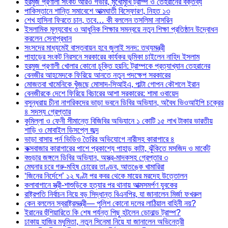
হরমুজ প্রণালী সংকট আরও গভীর, মুখোমুখি ট্রাম্প ও তেহরানের বক্তব্য
পাকিস্তানে শান্তি সমাবেশে আত্মঘাতী বিস্ফোরণ, নিহত ১৩
শেখ হাসিনা ফিরতে চান, তবে… কী বললেন তসলিমা নাসরিন
ইসলামিক মূল্যবোধ ও আধুনিক শিক্ষার সমন্বয়ে নতুন শিক্ষা প্রতিষ্ঠান উদ্বোধন
করলেন সেনাপ্রধান
সংসদের মাধ্যমেই বাস্তবায়ন হবে জুলাই সনদ: তথ্যমন্ত্রী
পাহাড়ের সংকট নিরসনে সরকারের কার্যকর ভূমিকা চাইলেন নাহিদ ইসলাম
হরমুজ প্রণালী খোলার কোনো চুক্তি হয়নি: ট্রাম্পকে প্রত্যাখ্যান তেহরানের
বেনজীর আহমেদকে ফিরিয়ে আনতে নতুন পদক্ষেপ সরকারের
মোজতবা খামেনিকে খুঁজছে মোসাদ-সিআইএ, পাল্টা গোপন কৌশলে ইরান
বেনজীরকে দেশে ফিরিয়ে বিচারের আশা সরকারের: শামা ওবায়েদ
বসুন্ধরায় চীনা নাগরিকদের ভাড়া ভবনে ডিবির অভিযান, অবৈধ ভিওআইপি চক্রের
৪ সদস্য গ্রেপ্তার
কুমিল্লা ও ফেনী সীমান্তে বিজিবির অভিযানে ১ কোটি ১৫ লাখ টাকার ভারতীয়
শাড়ি ও মোবাইল ডিসপ্লে জব্দ
ভাড়া বাসায় পর্ন ভিডিও তৈরির অভিযোগে নারীসহ কারাগারে ৪
কক্সবাজার কারাগারের পাশে প্রকাশ্যে পাহাড় কাটা, ঝুঁকিতে মসজিদ ও মার্কেট
বগুড়ার জঙ্গলে ডিবির অভিযান, অস্ত্র-মাদকসহ গ্রেপ্তার ৩
মেঘনার চরে গরু-মহিষ চোরের তাণ্ডব, আতঙ্কে খামারিরা
‘জিনের নির্দেশে’ ১২ ঘণ্টা পর কবর থেকে মায়ের মরদেহ উত্তোলন
কলাবাগানে স্ত্রী-শাশুড়িকে হত্যার পর থানায় আত্মসমর্পণ যুবকের
রাষ্ট্রপতি নির্বাচন নিয়ে বড় সিদ্ধান্ত বিএনপির, যা জানালেন মির্জা ফখরুল
কেন বললেন স্বরাষ্ট্রমন্ত্রী— পুলিশ কোনো দলের লাঠিয়াল বাহিনী নয়?
ইরানের হুঁশিয়ারিতে কি শেষ পর্যন্ত পিছু হটলেন ডোনাল্ড ট্রাম্প?
ঢাকায় হাজির মধুমিতা, নতুন সিনেমা নিয়ে যা জানালেন অভিনেত্রী