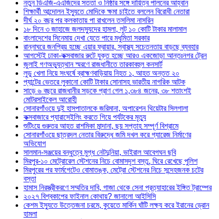
নতুন ডিএজি-এএজিদের সততা ও নিষ্ঠার সঙ্গে দায়িত্ব পালনের আহ্বান
শিক্ষার্থী আন্দোলন ইস্যুতে মোদিকে ক্ষমা চাইতে বললেন বিরোধী নেতারা
দীর্ঘ ২০ বছর পর কলকাতায় পা রাখলেন তসলিমা নাসরিন
১৮ দিনে ৩ জাহাজে জলদস্যুদের হামলা, লুট ১০ কোটি টাকার মালামাল
বাংলাদেশের সিনেমায় দেখা যেতে পারে মধুমিতা সরকার
রান্নাঘরে জনপ্রিয় হচ্ছে এয়ার ফ্রায়ার, স্বাস্থ্য সচেতনতায় বাড়ছে ব্যবহার
আগস্টেই ঢাকা-কক্সবাজার রুটে যুক্ত হচ্ছে আরও একজোড়া আন্তঃনগর ট্রেন
জুলাই গণঅভ্যুত্থান স্মরণে রাজধানীতে তারকাবহুল কনসার্ট
লুডু খেলা নিয়ে সংঘর্ষে ব্রাহ্মণবাড়িয়ায় নিহত ১, আহত অন্তত ২০
প্যান্টের ভেতরে লুকানো কোটি টাকার সোনাসহ ভারতীয় নাগরিক আটক
সাড়ে ৬ বছরে রাজধানীর সড়কে প্রাণ গেল ১,৩৮৪ জনের, ৩৮ শতাংশই
মোটরসাইকেল আরোহী
সোনারগাঁওয়ে দুই হাসপাতালকে জরিমানা, অপারেশন থিয়েটার সিলগালা
কক্সবাজারে প্যারাসেইলিং করতে গিয়ে পর্যটকের মৃত্যু
শুটিংয়ে গুরুতর আহত রাশমিকা মান্দানা, ছয় সপ্তাহ সম্পূর্ণ বিশ্রামে
সোনারগাঁওয়ে ছাত্রদল নেতার বিরুদ্ধে জমি দখল করে গ্যারেজ নির্মাণের
অভিযোগ
সালমান-সঞ্জয়ের বন্ধুত্বে মুগ্ধ নেটদুনিয়া, ভাইরাল আবেগঘন ছবি
মিরপুর-১০ মেট্রোরেল স্টেশনের নিচে বোমাসদৃশ বস্তু, ঘিরে রেখেছে পুলিশ
মিরপুরের পর ফার্মগেটেও বোমাতঙ্ক, মেট্রো স্টেশনের নিচে সন্দেহজনক চটের
বস্তা
হামাস নিরস্ত্রীকরণে সম্মতির দাবি, গাজা থেকে সেনা প্রত্যাহারের ইঙ্গিত ট্রাম্পের
২০২৭ বিশ্বকাপের ফাইনাল কোথায়? জানালো আইসিসি
কেশম ইস্যুতে উত্তেজনা চরমে, কুয়েতে মার্কিন ঘাঁটি লক্ষ্য করে ইরানের ড্রোন
হামলা