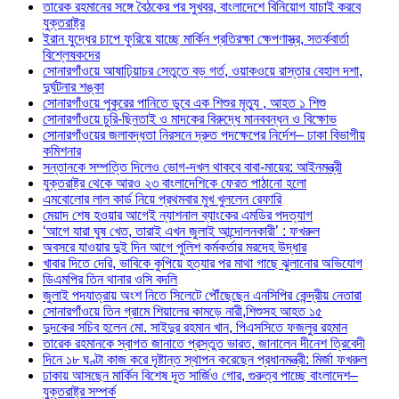
তারেক রহমানের সঙ্গে বৈঠকের পর সুখবর, বাংলাদেশে বিনিয়োগ যাচাই করবে
যুক্তরাষ্ট্র
ইরান যুদ্ধের চাপে ফুরিয়ে যাচ্ছে মার্কিন প্রতিরক্ষা ক্ষেপণাস্ত্র, সতর্কবার্তা
বিশ্লেষকদের
সোনারগাঁওয়ে আষাঢ়িয়াচর সেতুতে বড় গর্ত, ওয়াকওয়ে রাস্তার বেহাল দশা,
দুর্ঘটনার শঙ্কা
সোনারগাঁওয়ে পুকুরের পানিতে ডুবে এক শিশুর মৃত্যু , আহত ১ শিশু
সোনারগাঁওয়ে চুরি-ছিনতাই ও মাদকের বিরুদ্ধে মানববন্ধন ও বিক্ষোভ
সোনারগাঁওয়ের জলাবদ্ধতা নিরসনে দ্রুত পদক্ষেপের নির্দেশ– ঢাকা বিভাগীয়
কমিশনার
সন্তানকে সম্পত্তি দিলেও ভোগ-দখল থাকবে বাবা-মায়ের: আইনমন্ত্রী
যুক্তরাষ্ট্র থেকে আরও ২৩ বাংলাদেশিকে ফেরত পাঠানো হলো
এমবোলোর লাল কার্ড নিয়ে প্রথমবার মুখ খুললেন রেফারি
মেয়াদ শেষ হওয়ার আগেই ন্যাশনাল ব্যাংকের এমডির পদত্যাগ
‘আগে যারা ঘুষ খেত, তারাই এখন জুলাই আন্দোলনকারী’ : ফখরুল
অবসরে যাওয়ার দুই দিন আগে পুলিশ কর্মকর্তার মরদেহ উদ্ধার
খাবার দিতে দেরি, ভাবিকে কুপিয়ে হত্যার পর মাথা গাছে ঝুলানোর অভিযোগ
ডিএমপির তিন থানার ওসি বদলি
জুলাই পদযাত্রায় অংশ নিতে সিলেটে পৌঁছেছেন এনসিপির কেন্দ্রীয় নেতারা
সোনারগাঁওয়ে তিন গ্রামে শিয়ালের কামড়ে নারী,শিশুসহ আহত ১৫
দুদকের সচিব হলেন মো. সাইদুর রহমান খান, পিএসসিতে ফজলুর রহমান
তারেক রহমানকে স্বাগত জানাতে প্রস্তুত ভারত, জানালেন দীনেশ ত্রিবেদী
দিনে ১৮ ঘণ্টা কাজ করে দৃষ্টান্ত স্থাপন করেছেন প্রধানমন্ত্রী: মির্জা ফখরুল
ঢাকায় আসছেন মার্কিন বিশেষ দূত সার্জিও গোর, গুরুত্ব পাচ্ছে বাংলাদেশ–
যুক্তরাষ্ট্র সম্পর্ক