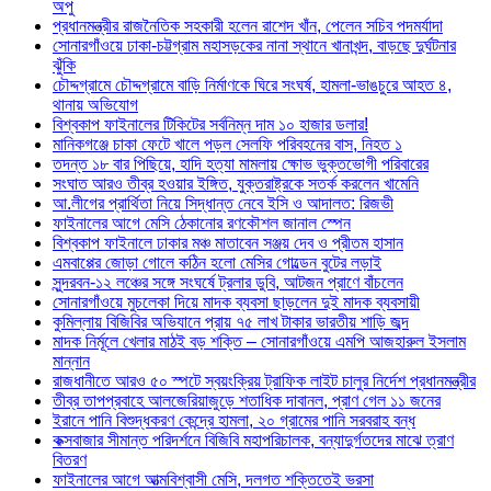
অপু
প্রধানমন্ত্রীর রাজনৈতিক সহকারী হলেন রাশেদ খাঁন, পেলেন সচিব পদমর্যাদা
সোনারগাঁওয়ে ঢাকা-চট্টগ্রাম মহাসড়কের নানা স্থানে খানাখন্দ, বাড়ছে দুর্ঘটনার
ঝুঁকি
চৌদ্দগ্রামে চৌদ্দগ্রামে বাড়ি নির্মাণকে ঘিরে সংঘর্ষ, হামলা-ভাঙচুরে আহত ৪,
থানায় অভিযোগ
বিশ্বকাপ ফাইনালের টিকিটের সর্বনিম্ন দাম ১০ হাজার ডলার!
মানিকগঞ্জে চাকা ফেটে খালে পড়ল সেলফি পরিবহনের বাস, নিহত ১
তদন্ত ১৮ বার পিছিয়ে, হাদি হত্যা মামলায় ক্ষোভ ভুক্তভোগী পরিবারের
সংঘাত আরও তীব্র হওয়ার ইঙ্গিত, যুক্তরাষ্ট্রকে সতর্ক করলেন খামেনি
আ.লীগের প্রার্থিতা নিয়ে সিদ্ধান্ত নেবে ইসি ও আদালত: রিজভী
ফাইনালের আগে মেসি ঠেকানোর রণকৌশল জানাল স্পেন
বিশ্বকাপ ফাইনালে ঢাকার মঞ্চ মাতাবেন সঞ্জয় দেব ও প্রীতম হাসান
এমবাপ্পের জোড়া গোলে কঠিন হলো মেসির গোল্ডেন বুটের লড়াই
সুন্দরবন-১২ লঞ্চের সঙ্গে সংঘর্ষে ট্রলার ডুবি, আটজন প্রাণে বাঁচলেন
সোনারগাঁওয়ে মুচলেকা দিয়ে মাদক ব্যবসা ছাড়লেন দুই মাদক ব্যবসায়ী
কুমিল্লায় বিজিবির অভিযানে প্রায় ৭৫ লাখ টাকার ভারতীয় শাড়ি জব্দ
মাদক নির্মূলে খেলার মাঠই বড় শক্তি – সোনারগাঁওয়ে এমপি আজহারুল ইসলাম
মান্নান
রাজধানীতে আরও ৫০ স্পটে স্বয়ংক্রিয় ট্রাফিক লাইট চালুর নির্দেশ প্রধানমন্ত্রীর
তীব্র তাপপ্রবাহে আলজেরিয়াজুড়ে শতাধিক দাবানল, প্রাণ গেল ১১ জনের
ইরানে পানি বিশুদ্ধকরণ কেন্দ্রে হামলা, ২০ গ্রামের পানি সরবরাহ বন্ধ
কক্সবাজার সীমান্ত পরিদর্শনে বিজিবি মহাপরিচালক, বন্যাদুর্গতদের মাঝে ত্রাণ
বিতরণ
ফাইনালের আগে আত্মবিশ্বাসী মেসি, দলগত শক্তিতেই ভরসা