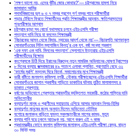
‘লক্ষণ ভালো নয়, এদের খুঁটির জোর কোথায়?’— চট্টগ্রামের হামলা নিয়ে
জামায়াত আমির
পদার্থবিজ্ঞানের ভুল ৬ ও ৭ নম্বর প্রশ্নে পূর্ণ নম্বর পাবে পরীক্ষার্থীরা
পড়ার টেবিলে ফিরতে শিক্ষার্থীদের প্রতি শিক্ষামন্ত্রীর আহ্বান, ক্ষতিগ্রস্তদের
পুনঃপরীক্ষার আশ্বাস
চট্টগ্রাম ছাড়া সব বোর্ডে যথাসময়ে চলবে এইচএসসি পরীক্ষা
পদত্যাগ দাবি নিয়ে যা বললেন শিক্ষামন্ত্রী
‘বিচারকের আসন থেকে বিদায়, ন্যায়ের আদর্শ থেকে নয়’— বিচারপতি আশফাকুল
সোনারগাঁওয়ের লিটল ম্যাগাজিন কিনতু’র এক যুগ, বর্ষা সংখ্যা প্রকাশ
‘এক দফা এক দাবি, মিলনের পদত্যাগ’ স্লোগানে উত্তরায় এইচএসসি
পরীক্ষার্থীদের বিক্ষোভ
কংগ্রেসকে চিঠি দিয়ে ইরানের বিরুদ্ধে নতুন সামরিক অভিযানের ঘোষণা ট্রাম্পের
৮ দিনের বন্যায় কক্সবাজারের ৪৯ শতাংশ এলাকা প্লাবিত, প্রাণহানি বেড়ে ৩২
‘ফার্মের মুরগি’ মন্তব্য ঘিরে বিতর্ক, সমালোচনার মুখে শিক্ষামন্ত্রী
ভারী বৃষ্টিতে জলমগ্ন কুমিল্লা নগরী, নৌকায় পরীক্ষাকেন্দ্রে এইচএসসি শিক্ষার্থীরা
সোনারগাঁওয়ে জাপান প্রবাসীর গাড়িতে ডাকাতির ঘটনায় লুন্ঠিত মালামালসহ ৪
ডাকাত গ্রেপ্তার
ধর্ষণের অভিযোগে গ্রেপ্তার শ্রাবন্তীর ব্যক্তিগত সহকারী, কঠোর শাস্তির দাবি
অভিনেত্রীর
বন্যাদুর্গত মানুষ ও প্রাণীদের সহায়তায় এগিয়ে আসার আহ্বান নিলয়-হিমির
বন্যাদুর্গত মানুষের জন্য অনুদান দিলেন অভিনেতা তৌসিফ
যশোরে জলাবদ্ধ বাড়িতে ঘুমন্ত স্কুলছাত্রীকে সাপের কামড়, মৃত্যু
বন্যার পানি ঘরে ঢুকলে আতঙ্ক নয়, আগে করুন এই ৭ কাজ
প্রধানমন্ত্রীর ফোনে বদলাল কুমিল্লার জলাবদ্ধ এইচএসসি পরীক্ষা কেন্দ্র, বাড়ল
৩০ মিনিট সময়