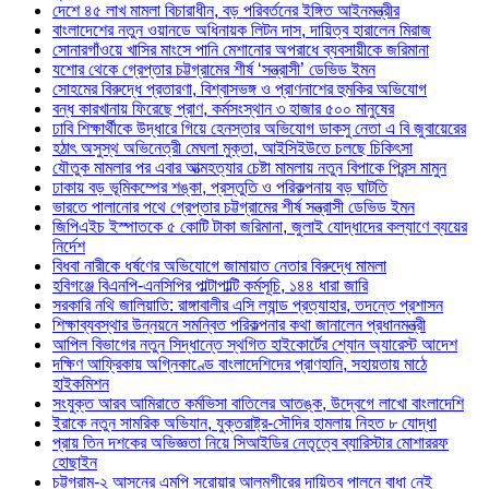
দেশে ৪৫ লাখ মামলা বিচারাধীন, বড় পরিবর্তনের ইঙ্গিত আইনমন্ত্রীর
বাংলাদেশের নতুন ওয়ানডে অধিনায়ক লিটন দাস, দায়িত্ব হারালেন মিরাজ
সোনারগাঁওয়ে খাসির মাংসে পানি মেশানোর অপরাধে ব্যবসায়ীকে জরিমানা
যশোর থেকে গ্রেপ্তার চট্টগ্রামের শীর্ষ ‘সন্ত্রাসী’ ডেভিড ইমন
সোহমের বিরুদ্ধে প্রতারণা, বিশ্বাসভঙ্গ ও প্রাণনাশের হুমকির অভিযোগ
বন্ধ কারখানায় ফিরেছে প্রাণ, কর্মসংস্থান ৩ হাজার ৫০০ মানুষের
ঢাবি শিক্ষার্থীকে উদ্ধারে গিয়ে হেনস্তার অভিযোগ ডাকসু নেতা এ বি জুবায়েরের
হঠাৎ অসুস্থ অভিনেত্রী মেঘলা মুক্তা, আইসিইউতে চলছে চিকিৎসা
যৌতুক মামলার পর এবার আত্মহত্যার চেষ্টা মামলায় নতুন বিপাকে প্রিন্স মামুন
ঢাকায় বড় ভূমিকম্পের শঙ্কা, প্রস্তুতি ও পরিকল্পনায় বড় ঘাটতি
ভারতে পালানোর পথে গ্রেপ্তার চট্টগ্রামের শীর্ষ সন্ত্রাসী ডেভিড ইমন
জিপিএইচ ইস্পাতকে ৫ কোটি টাকা জরিমানা, জুলাই যোদ্ধাদের কল্যাণে ব্যয়ের
নির্দেশ
বিধবা নারীকে ধর্ষণের অভিযোগে জামায়াত নেতার বিরুদ্ধে মামলা
হবিগঞ্জে বিএনপি-এনসিপির পাল্টাপাল্টি কর্মসূচি, ১৪৪ ধারা জারি
সরকারি নথি জালিয়াতি: রাঙ্গাবালীর এসি ল্যান্ড প্রত্যাহার, তদন্তে প্রশাসন
শিক্ষাব্যবস্থার উন্নয়নে সমন্বিত পরিকল্পনার কথা জানালেন প্রধানমন্ত্রী
আপিল বিভাগের নতুন সিদ্ধান্তে স্থগিত হাইকোর্টের শ্যোন অ্যারেস্ট আদেশ
দক্ষিণ আফ্রিকায় অগ্নিকাণ্ডে বাংলাদেশিদের প্রাণহানি, সহায়তায় মাঠে
হাইকমিশন
সংযুক্ত আরব আমিরাতে কর্মভিসা বাতিলের আতঙ্ক, উদ্বেগে লাখো বাংলাদেশি
ইরাকে নতুন সামরিক অভিযান, যুক্তরাষ্ট্র-সৌদির হামলায় নিহত ৮ যোদ্ধা
প্রায় তিন দশকের অভিজ্ঞতা নিয়ে সিআইডির নেতৃত্বে ব্যারিস্টার মোশাররফ
হোছাইন
চট্টগ্রাম-২ আসনের এমপি সরোয়ার আলমগীরের দায়িত্ব পালনে বাধা নেই