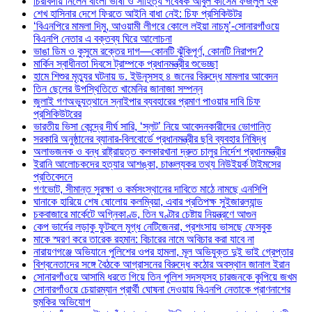
চিরবিদায় নিলেন বাংলা ভাষা ও সাহিত্য গবেষক আবুল কাসেম ফজলুল হক
শেখ হাসিনার দেশে ফিরতে আইনি বাধা নেই: চিফ প্রসিকিউটর
‘বিএনপিরে মামলা দিমু, আওয়ামী লীগরে কোলে লইয়া নাচমু’-সোনারগাঁওয়ে
বিএনপি নেতার এ বক্তব্য ঘিরে আলোচনা
ভাঙা ডিম ও কুসুমে রক্তের দাগ—কোনটি ঝুঁকিপূর্ণ, কোনটি নিরাপদ?
মার্কিন স্বাধীনতা দিবসে ট্রাম্পকে প্রধানমন্ত্রীর শুভেচ্ছা
হামে শিশুর মৃত্যুর ঘটনায় ড. ইউনূসসহ ৪ জনের বিরুদ্ধে মামলার আবেদন
তিন ছেলের উপস্থিতিতে খামেনির জানাজা সম্পন্ন
জুলাই গণঅভ্যুত্থানে স্নাইপার ব্যবহারের প্রমাণ পাওয়ার দাবি চিফ
প্রসিকিউটরের
ভারতীয় ভিসা কেন্দ্রে দীর্ঘ সারি, ‘স্লট’ নিয়ে আবেদনকারীদের ভোগান্তি
সরকারি অনুষ্ঠানের ব্যানার-বিলবোর্ডে প্রধানমন্ত্রীর ছবি ব্যবহার নিষিদ্ধ
অলাভজনক ও বন্ধ রাষ্ট্রায়ত্ত কলকারখানা দ্রুত চালুর নির্দেশ প্রধানমন্ত্রীর
ইরানি আলোচকদের হত্যার আশঙ্কা, চাঞ্চল্যকর তথ্য নিউইয়র্ক টাইমসের
প্রতিবেদনে
গণভোট, সীমান্ত সুরক্ষা ও কর্মসংস্থানের দাবিতে মাঠে নামছে এনসিপি
ঘানাকে হারিয়ে শেষ ষোলোয় কলম্বিয়া, এবার প্রতিপক্ষ সুইজারল্যান্ড
চকবাজারে মার্কেটে অগ্নিকাণ্ড, তিন ঘণ্টার চেষ্টায় নিয়ন্ত্রণে আগুন
কেপ ভার্দের লড়াকু ফুটবলে মুগ্ধ নেটিজেনরা, প্রশংসায় ভাসছে ফেসবুক
মাকে স্মরণ করে তারেক রহমান: বিচারের নামে অবিচার করা যাবে না
নারায়ণগঞ্জে অভিযানে পুলিশের ওপর হামলা, মূল অভিযুক্ত দুই ভাই গ্রেপ্তার
বিশ্বনেতাদের সঙ্গে বৈঠকে আগ্রাসনের বিরুদ্ধে কঠোর অবস্থান জানাল ইরান
সোনারগাঁওয়ে আসামি ধরতে গিয়ে তিন পুলিশ সদস্যসহ চারজনকে কুপিয়ে জখম
সোনারগাঁওয়ে চেয়ারম্যান প্রার্থী ঘোষনা দেওয়ায় বিএনপি নেতাকে প্রাণনাশের
হুমকির অভিযোগ