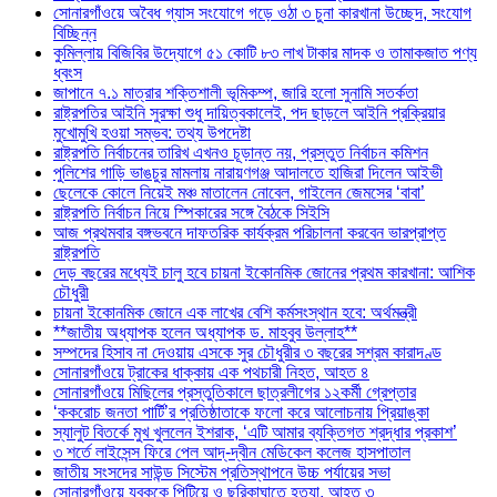
সোনারগাঁওয়ে অবৈধ গ্যাস সংযোগে গড়ে ওঠা ৩ চুনা কারখানা উচ্ছেদ, সংযোগ
বিচ্ছিন্ন
কুমিল্লায় বিজিবির উদ্যোগে ৫১ কোটি ৮৩ লাখ টাকার মাদক ও তামাকজাত পণ্য
ধ্বংস
জাপানে ৭.১ মাত্রার শক্তিশালী ভূমিকম্প, জারি হলো সুনামি সতর্কতা
রাষ্ট্রপতির আইনি সুরক্ষা শুধু দায়িত্বকালেই, পদ ছাড়লে আইনি প্রক্রিয়ার
মুখোমুখি হওয়া সম্ভব: তথ্য উপদেষ্টা
রাষ্ট্রপতি নির্বাচনের তারিখ এখনও চূড়ান্ত নয়, প্রস্তুত নির্বাচন কমিশন
পুলিশের গাড়ি ভাঙচুর মামলায় নারায়ণগঞ্জ আদালতে হাজিরা দিলেন আইভী
ছেলেকে কোলে নিয়েই মঞ্চ মাতালেন নোবেল, গাইলেন জেমসের ‘বাবা’
রাষ্ট্রপতি নির্বাচন নিয়ে স্পিকারের সঙ্গে বৈঠকে সিইসি
আজ প্রথমবার বঙ্গভবনে দাফতরিক কার্যক্রম পরিচালনা করবেন ভারপ্রাপ্ত
রাষ্ট্রপতি
দেড় বছরের মধ্যেই চালু হবে চায়না ইকোনমিক জোনের প্রথম কারখানা: আশিক
চৌধুরী
চায়না ইকোনমিক জোনে এক লাখের বেশি কর্মসংস্থান হবে: অর্থমন্ত্রী
**জাতীয় অধ্যাপক হলেন অধ্যাপক ড. মাহবুব উল্লাহ**
সম্পদের হিসাব না দেওয়ায় এসকে সুর চৌধুরীর ৩ বছরের সশ্রম কারাদণ্ড
সোনারগাঁওয়ে ট্রাকের ধাক্কায় এক পথচারী নিহত, আহত ৪
সোনারগাঁওয়ে মিছিলের প্রস্তুতিকালে ছাত্রলীগের ১২কর্মী গ্রেপ্তার
‘ককরোচ জনতা পার্টি’র প্রতিষ্ঠাতাকে ফলো করে আলোচনায় প্রিয়াঙ্কা
স্যালুট বিতর্কে মুখ খুললেন ইশরাক, ‘এটি আমার ব্যক্তিগত শ্রদ্ধার প্রকাশ’
৩ শর্তে লাইসেন্স ফিরে পেল আদ্-দ্বীন মেডিকেল কলেজ হাসপাতাল
জাতীয় সংসদের সাউন্ড সিস্টেম প্রতিস্থাপনে উচ্চ পর্যায়ের সভা
সোনারগাঁওয়ে যুবককে পিটিয়ে ও ছুরিকাঘাতে হত্যা, আহত ৩