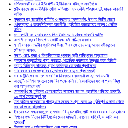
বাণিজ্যমন্ত্রীর সাথে ইউরোপীয় ইউনিয়নের রাষ্ট্রদূত এর বৈঠক
চৌদ্দগ্রামে র‌্যাব-বিজিবির যৌথ অভিযানে ৭০ কেজি গাঁজাসহ দুই মাদক কারবারি
আটক
সুন্দরবনে বড় জাহাঙ্গীর বাহিনীর ৩ সদস্যের আত্মসমর্পণ, উদ্ধার জিম্মি জেলে
ধোঁকামুক্ত ও জবাবদিহিমূলক রাজনীতি প্রতিষ্ঠাই জামায়াতের লক্ষ্য : সেলিম
উদ্দিন
যশোরগামী ১৪ হাজার ৫০০ পিস ইয়াবাসহ ৪ মাদক কারবারি আটক
আগামী ৫ বছরে বিদেশে ১ কোটি দক্ষ কর্মী পাঠাবে সরকার
মাননীয় প্রধানমন্ত্রীর প্রতিরক্ষা উপদেষ্টার সঙ্গে নেদারল্যান্ডসের রাষ্ট্রদূতের
সৌজন্য সাক্ষাৎ
সড়ক, রেল, বন্দর ও বিশ্ববিদ্যালয় প্রকল্পে ভূমি অধিগ্রহণ অনুমোদন
বান্দরবানে বন্যার্তদের খাদ্য সহায়তা, শতাধিক পর্যটককে উদ্ধার করল বিজিবি
বন্যায় বিচ্ছিন্ন সাজেক, ত্রাণ কার্যক্রম জোরদার প্রশাসনের
শেয়ারবাজার কেলেঙ্কারির হোতাদের বিচার হবে: প্রধানমন্ত্রী
বার কাউন্সিলের আদলে সাংবাদিক নিবন্ধনের ব্যবস্থা হচ্ছে: তথ্যমন্ত্রী
আর্জেন্টিনা-মিশর ম্যাচের রেফারির পক্ষে কলিনা, ‘রেফারিদের সততা প্রশ্নবিদ্ধ
করা অগ্রহণযোগ্য’
সোনারগাঁওয়ে পুলিশের চেকপোস্টের সামনেই জাপান প্রবাসীর গাড়িতে ডাকাতি,
৩০ লাখ টাকার স্বর্ণ লুট
টানা বৃষ্টিতে কক্সবাজারে পাহাড়ধসে মৃতের সংখ্যা বেড়ে ১৯, ঝুঁকিপূর্ণ এলাকা থেকে
সরানো হচ্ছে বাসিন্দাদের
ইরানের ৯০ লক্ষ্যবস্তুতে হামলার দাবি যুক্তরাষ্ট্র, পাল্টা জবাবের ঘোষণা তেহরানের
মিশরের পক্ষ নিলেন নিউইয়র্কের মেয়র মামদানী, বললেন ‘সত্যিই ডাকাতি করা
হয়েছে!’
বিশ্বাস আর ধৈর্যের ম্যাজিকে শেষ আটে স্পেন