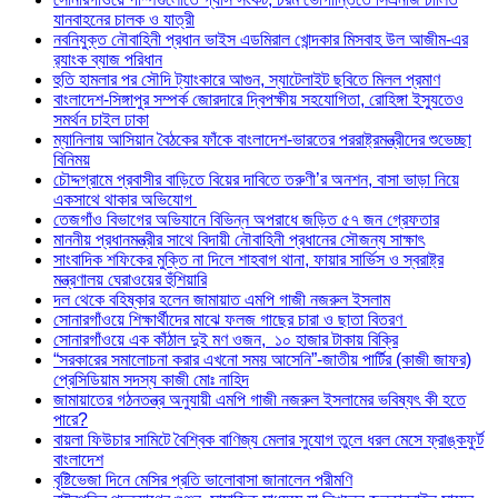
যানবাহনের চালক ও যাত্রী
নবনিযুক্ত নৌবাহিনী প্রধান ভাইস এডমিরাল খোন্দকার মিসবাহ উল আজীম-এর
র‍্যাংক ব্যাজ পরিধান
হুতি হামলার পর সৌদি ট্যাংকারে আগুন, স্যাটেলাইট ছবিতে মিলল প্রমাণ
বাংলাদেশ-সিঙ্গাপুর সম্পর্ক জোরদারে দ্বিপক্ষীয় সহযোগিতা, রোহিঙ্গা ইস্যুতেও
সমর্থন চাইল ঢাকা
ম্যানিলায় আসিয়ান বৈঠকের ফাঁকে বাংলাদেশ-ভারতের পররাষ্ট্রমন্ত্রীদের শুভেচ্ছা
বিনিময়
চৌদ্দগ্রামে প্রবাসীর বাড়িতে বিয়ের দাবিতে তরুণী’র অনশন, বাসা ভাড়া নিয়ে
একসাথে থাকার অভিযোগ
তেজগাঁও বিভাগের অভিযানে বিভিন্ন অপরাধে জড়িত ৫৭ জন গ্রেফতার
মাননীয় প্রধানমন্ত্রীর সাথে বিদায়ী নৌবাহিনী প্রধানের সৌজন্য সাক্ষাৎ
সাংবাদিক শফিকের মুক্তি না দিলে শাহবাগ থানা, ফায়ার সার্ভিস ও স্বরাষ্ট্র
মন্ত্রণালয় ঘেরাওয়ের হুঁশিয়ারি
দল থেকে বহিষ্কার হলেন জামায়াত এমপি গাজী নজরুল ইসলাম
সোনারগাঁওয়ে শিক্ষার্থীদের মাঝে ফলজ গাছের চারা ও ছাতা বিতরণ ​
সোনারগাঁওয়ে এক কাঁঠাল দুই মণ ওজন, ১০ হাজার টাকায় বিক্রি
“সরকারের সমালোচনা করার এখনো সময় আসেনি”-জাতীয় পার্টির (কাজী জাফর)
প্রেসিডিয়াম সদস্য কাজী মোঃ নাহিদ
জামায়াতের গঠনতন্ত্র অনুযায়ী এমপি গাজী নজরুল ইসলামের ভবিষ্যৎ কী হতে
পারে?
বায়লা ফিউচার সামিটে বৈশ্বিক বাণিজ্য মেলার সুযোগ তুলে ধরল মেসে ফ্রাঙ্কফুর্ট
বাংলাদেশ
বৃষ্টিভেজা দিনে মেসির প্রতি ভালোবাসা জানালেন পরীমণি