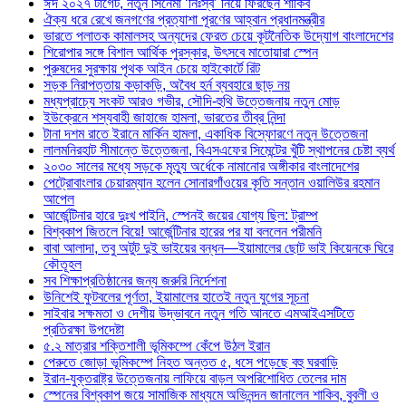
ঈদ ২০২৭ টার্গেট, নতুন সিনেমা ‘নিঃস্ব’ নিয়ে ফিরছেন শাকিব
ঐক্য ধরে রেখে জনগণের প্রত্যাশা পূরণের আহ্বান প্রধানমন্ত্রীর
ভারতে পলাতক কামালসহ অন্যদের ফেরত চেয়ে কূটনৈতিক উদ্যোগ বাংলাদেশের
শিরোপার সঙ্গে বিশাল আর্থিক পুরস্কার, উৎসবে মাতোয়ারা স্পেন
পুরুষদের সুরক্ষায় পৃথক আইন চেয়ে হাইকোর্টে রিট
সড়ক নিরাপত্তায় কড়াকড়ি, অবৈধ হর্ন ব্যবহারে ছাড় নয়
মধ্যপ্রাচ্যে সংকট আরও গভীর, সৌদি-হুথি উত্তেজনায় নতুন মোড়
ইউক্রেনে শস্যবাহী জাহাজে হামলা, ভারতের তীব্র নিন্দা
টানা দশম রাতে ইরানে মার্কিন হামলা, একাধিক বিস্ফোরণে নতুন উত্তেজনা
লালমনিরহাট সীমান্তে উত্তেজনা, বিএসএফের সিমেন্টের খুঁটি স্থাপনের চেষ্টা ব্যর্থ
২০৩০ সালের মধ্যে সড়কে মৃত্যু অর্ধেকে নামানোর অঙ্গীকার বাংলাদেশের
পেট্রোবাংলার চেয়ারম্যান হলেন সোনারগাঁওয়ের কৃতি সন্তান ওয়ালিউর রহমান
আপেল
আর্জেন্টিনার হারে দুঃখ পাইনি, স্পেনই জয়ের যোগ্য ছিল: ট্রাম্প
বিশ্বকাপ জিতলে বিয়ে! আর্জেন্টিনার হারের পর যা বললেন পরীমনি
বাবা আলাদা, তবু অটুট দুই ভাইয়ের বন্ধন—ইয়ামালের ছোট ভাই কিয়েনকে ঘিরে
কৌতূহল
সব শিক্ষাপ্রতিষ্ঠানের জন্য জরুরি নির্দেশনা
উনিশেই ফুটবলের পূর্ণতা, ইয়ামালের হাতেই নতুন যুগের সূচনা
সাইবার সক্ষমতা ও দেশীয় উদ্ভাবনে নতুন গতি আনতে এমআইএসটিতে
প্রতিরক্ষা উপদেষ্টা
৫.২ মাত্রার শক্তিশালী ভূমিকম্পে কেঁপে উঠল ইরান
পেরুতে জোড়া ভূমিকম্পে নিহত অন্তত ৫, ধসে পড়েছে বহু ঘরবাড়ি
ইরান-যুক্তরাষ্ট্র উত্তেজনায় লাফিয়ে বাড়ল অপরিশোধিত তেলের দাম
স্পেনের বিশ্বকাপ জয়ে সামাজিক মাধ্যমে অভিনন্দন জানালেন শাকিব, বুবলী ও