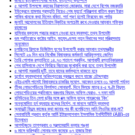
জবিতে ছাত্রদল-শিবির সংঘর্ষ, উত্তপ্ত ক্যাম্পাস
৫ আগস্ট উপলক্ষে র‌্যাবের নিরাপত্তা জোরদার, সারা দেশে বিশেষ নজরদারি
ইউক্রেনে হামলার প্রস্তুতি নিয়েও শেষ মুহূর্তে পরিকল্পনা বাতিল করল ইরান
শাকিব খানকে কথা দিলেন ববিতা, শর্ত পূরণ হলেই ফিরবেন বড় পর্দায়
জুলাই আন্দোলনের ইতিহাস বিকৃতির অপচেষ্টা রুখে দেওয়ার আহ্বান শফিকুর
রহমানের
হাসিনার বক্তব্য প্রচার করলে নেওয়া হবে ব্যবস্থা: তথ্য উপদেষ্টা
গুম প্রতিরোধে কঠোর আইন, মৃত্যুদণ্ডসহ নতুন বিধানের সড়া মন্ত্রিসভায়
অনুমোদন
চলচ্চিত্র শিল্পকে ডিজিটাল যুগের উপযোগী করার আহ্বান তথ্যমন্ত্রীর
সিলেটে ২৬ দিন ধরে নিখোঁজ বিমানবন্দর কর্মকর্তা আরিফুল্লাহ জেলিন
তৈরি পোশাক রপ্তানিতে ১৪.৭৩ শতাংশ প্রবৃদ্ধি, আশাবাদী রপ্তানিকারকরা
শেখ হাসিনাকে দেশে ফিরিয়ে বিচারের মুখোমুখি করা হবে: তথ্য উপদেষ্টা
৫ আগস্ট সরকারি ছুটি, তবে যাদের কর্মস্থলে থাকতে হবে
দুর্যোগ ব্যবস্থাপনা অধিদপ্তরের প্রকল্পে বদলে যাচ্ছে চৌদ্দগ্রাম
এইচএসসি পাসেই বিমানবন্দরে চাকরির সুযোগ, আবেদন চলবে ৩১ আগস্ট পর্যন্ত
তীব্র লোডশেডিংয়ে বিপর্যস্ত সোনারগাঁ, দিনে মিলছে মাত্র ৪-৫ ঘণ্টা বিদ্যুৎ
লোডশেডিংয়ের প্রতিবাদে বরগুনায় বিদ্যুৎ অফিস ঘেরাও, ৭ দফা দাবি
হলিউডের তিন মেগা ছবির সঙ্গে বক্স অফিস যুদ্ধে শাহরুখের ‘কিং’
অননুমোদিত হর্ন ব্যবহার বন্ধের নির্দেশ, না মানলে আইনি ব্যবস্থা
অ্যাডাল্ট ফিল্মে কাজের কথা জানার পর কী বলেছিলেন সানি লিওনির বাবা-মা?
সেনাবাহিনী প্রধান কর্তৃক আর্মি ইন্টারন্যাশনাল ইসলামিক ইনস্টিটিউট (AIII)-এর
উদ্বোধন
আগস্টজুড়ে তাপপ্রবাহ ও স্বল্পমেয়াদি বন্যার শঙ্কা
৬ মাসে ভরিপ্রতি সোনার দাম কমেছে ৬৭ হাজার টাকা