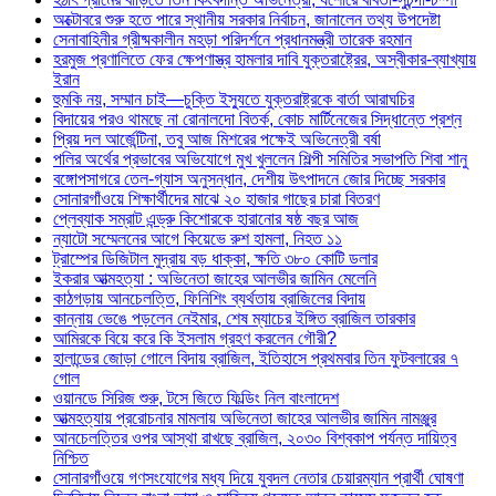
অক্টোবরে শুরু হতে পারে স্থানীয় সরকার নির্বাচন, জানালেন তথ্য উপদেষ্টা
সেনাবাহিনীর গ্রীষ্মকালীন মহড়া পরিদর্শনে প্রধানমন্ত্রী তারেক রহমান
হরমুজ প্রণালিতে ফের ক্ষেপণাস্ত্র হামলার দাবি যুক্তরাষ্ট্রের, অস্বীকার-ব্যাখ্যায়
ইরান
হুমকি নয়, সম্মান চাই—চুক্তি ইস্যুতে যুক্তরাষ্ট্রকে বার্তা আরাঘচির
বিদায়ের পরও থামছে না রোনালদো বিতর্ক, কোচ মার্টিনেজের সিদ্ধান্তে প্রশ্ন
প্রিয় দল আর্জেন্টিনা, তবু আজ মিশরের পক্ষেই অভিনেত্রী বর্ষা
পলির অর্থের প্রভাবের অভিযোগে মুখ খুললেন শিল্পী সমিতির সভাপতি শিবা শানু
বঙ্গোপসাগরে তেল-গ্যাস অনুসন্ধান, দেশীয় উৎপাদনে জোর দিচ্ছে সরকার
সোনারগাঁওয়ে শিক্ষার্থীদের মাঝে ২০ হাজার গাছের চারা বিতরণ
প্লেব্যাক সম্রাট এন্ড্রু কিশোরকে হারানোর ষষ্ঠ বছর আজ
ন্যাটো সম্মেলনের আগে কিয়েভে রুশ হামলা, নিহত ১১
ট্রাম্পের ডিজিটাল মুদ্রায় বড় ধাক্কা, ক্ষতি ৩৮০ কোটি ডলার
ইকরার আত্মহত্যা : অভিনেতা জাহের আলভীর জামিন মেলেনি
কাঠগড়ায় আনচেলত্তি, ফিনিশিং ব্যর্থতায় ব্রাজিলের বিদায়
কান্নায় ভেঙে পড়লেন নেইমার, শেষ ম্যাচের ইঙ্গিত ব্রাজিল তারকার
আমিরকে বিয়ে করে কি ইসলাম গ্রহণ করলেন গৌরী?
হালান্ডের জোড়া গোলে বিদায় ব্রাজিল, ইতিহাসে প্রথমবার তিন ফুটবলারের ৭
গোল
ওয়ানডে সিরিজ শুরু, টসে জিতে ফিল্ডিং নিল বাংলাদেশ
আত্মহত্যায় প্ররোচনার মামলায় অভিনেতা জাহের আলভীর জামিন নামঞ্জুর
আনচেলত্তির ওপর আস্থা রাখছে ব্রাজিল, ২০৩০ বিশ্বকাপ পর্যন্ত দায়িত্ব
নিশ্চিত
সোনারগাঁওয়ে গণসংযোগের মধ্য দিয়ে যুবদল নেতার চেয়ারম্যান প্রার্থী ঘোষণা