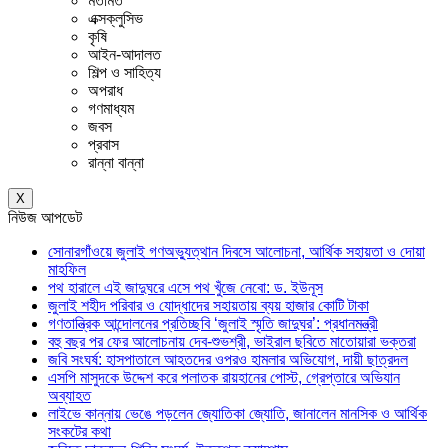
মতামত
এক্সক্লুসিভ
কৃষি
আইন-আদালত
শিল্প ও সাহিত্য
অপরাধ
গণমাধ্যম
জবস
প্রবাস
রান্না বান্না
X
নিউজ আপডেট
সোনারগাঁওয়ে জুলাই গণঅভ্যুত্থান দিবসে আলোচনা, আর্থিক সহায়তা ও দোয়া
মাহফিল
পথ হারালে এই জাদুঘরে এসে পথ খুঁজে নেবো: ড. ইউনূস
জুলাই শহীদ পরিবার ও যোদ্ধাদের সহায়তায় ব্যয় হাজার কোটি টাকা
গণতান্ত্রিক আন্দোলনের প্রতিচ্ছবি ‘জুলাই স্মৃতি জাদুঘর’: প্রধানমন্ত্রী
বহু বছর পর ফের আলোচনায় দেব-শুভশ্রী, ভাইরাল ছবিতে মাতোয়ারা ভক্তরা
জবি সংঘর্ষ: হাসপাতালে আহতদের ওপরও হামলার অভিযোগ, দায়ী ছাত্রদল
এসপি মাসুদকে উদ্দেশ করে পলাতক রায়হানের পোস্ট, গ্রেপ্তারে অভিযান
অব্যাহত
লাইভে কান্নায় ভেঙে পড়লেন জ্যোতিকা জ্যোতি, জানালেন মানসিক ও আর্থিক
সংকটের কথা