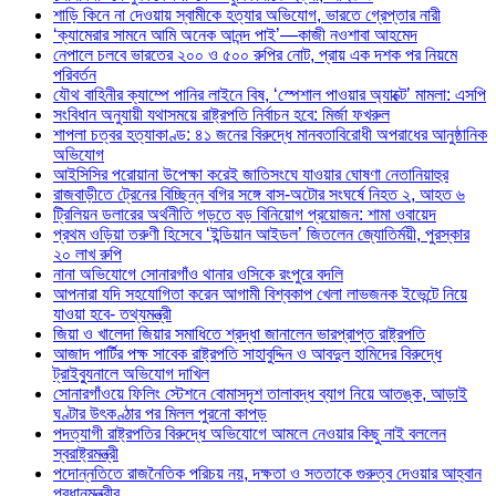
শাড়ি কিনে না দেওয়ায় স্বামীকে হত্যার অভিযোগ, ভারতে গ্রেপ্তার নারী
‘ক্যামেরার সামনে আমি অনেক আনন্দ পাই’—কাজী নওশাবা আহমেদ
নেপালে চলবে ভারতের ২০০ ও ৫০০ রুপির নোট, প্রায় এক দশক পর নিয়মে
পরিবর্তন
যৌথ বাহিনীর ক্যাম্পে পানির লাইনে বিষ, ‘স্পেশাল পাওয়ার অ্যাক্টে’ মামলা: এসপি
সংবিধান অনুযায়ী যথাসময়ে রাষ্ট্রপতি নির্বাচন হবে: মির্জা ফখরুল
শাপলা চত্বর হত্যাকাণ্ড: ৪১ জনের বিরুদ্ধে মানবতাবিরোধী অপরাধের আনুষ্ঠানিক
অভিযোগ
আইসিসির পরোয়ানা উপেক্ষা করেই জাতিসংঘে যাওয়ার ঘোষণা নেতানিয়াহুর
রাজবাড়ীতে ট্রেনের বিচ্ছিন্ন বগির সঙ্গে বাস-অটোর সংঘর্ষে নিহত ২, আহত ৬
ট্রিলিয়ন ডলারের অর্থনীতি গড়তে বড় বিনিয়োগ প্রয়োজন: শামা ওবায়েদ
প্রথম ওড়িয়া তরুণী হিসেবে ‘ইন্ডিয়ান আইডল’ জিতলেন জ্যোতির্ময়ী, পুরস্কার
২০ লাখ রুপি
নানা অভিযোগে সোনারগাঁও থানার ওসিকে রংপুরে বদলি
আপনারা যদি সহযোগিতা করেন আগামী বিশ্বকাপ খেলা লাভজনক ইভেন্টে নিয়ে
যাওয়া হবে- তথ্যমন্ত্রী
জিয়া ও খালেদা জিয়ার সমাধিতে শ্রদ্ধা জানালেন ভারপ্রাপ্ত রাষ্ট্রপতি
আজাদ পার্টির পক্ষ সাবেক রাষ্ট্রপতি সাহাবুদ্দিন ও আবদুল হামিদের বিরুদ্ধে
ট্রাইব্যুনালে অভিযোগ দাখিল
সোনারগাঁওয়ে ফিলিং স্টেশনে বোমাসদৃশ তালাবদ্ধ ব্যাগ নিয়ে আতঙ্ক, আড়াই
ঘণ্টার উৎকণ্ঠার পর মিলল পুরনো কাপড়
পদত্যাগী রাষ্ট্রপতির বিরুদ্ধে অভিযোগে আমলে নেওয়ার কিছু নাই বললেন
স্বরাষ্ট্রমন্ত্রী
পদোন্নতিতে রাজনৈতিক পরিচয় নয়, দক্ষতা ও সততাকে গুরুত্ব দেওয়ার আহ্বান
প্রধানমন্ত্রীর