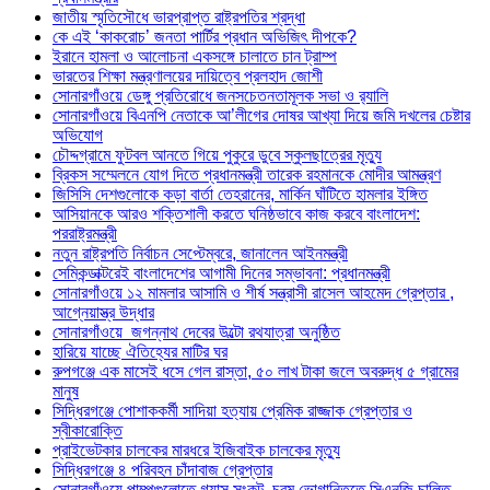
জাতীয় স্মৃতিসৌধে ভারপ্রাপ্ত রাষ্ট্রপতির শ্রদ্ধা
কে এই ‘কাকরোচ’ জনতা পার্টির প্রধান অভিজিৎ দীপকে?
ইরানে হামলা ও আলোচনা একসঙ্গে চালাতে চান ট্রাম্প
ভারতের শিক্ষা মন্ত্রণালয়ের দায়িত্বে প্রলহাদ জোশী
সোনারগাঁওয়ে ডেঙ্গু প্রতিরোধে জনসচেতনতামূলক সভা ও র‍্যালি
সোনারগাঁওয়ে বিএনপি নেতাকে আ’লীগের দোষর আখ্যা দিয়ে জমি দখলের চেষ্টার
অভিযোগ
চৌদ্দগ্রামে ফুটবল আনতে গিয়ে পুকুরে ডুবে স্কুলছাত্রের মৃত্যু
ব্রিকস সম্মেলনে যোগ দিতে প্রধানমন্ত্রী তারেক রহমানকে মোদীর আমন্ত্রণ
জিসিসি দেশগুলোকে কড়া বার্তা তেহরানের, মার্কিন ঘাঁটিতে হামলার ইঙ্গিত
আসিয়ানকে আরও শক্তিশালী করতে ঘনিষ্ঠভাবে কাজ করবে বাংলাদেশ:
পররাষ্ট্রমন্ত্রী
নতুন রাষ্ট্রপতি নির্বাচন সেপ্টেম্বরে, জানালেন আইনমন্ত্রী
সেমিকন্ডাক্টরেই বাংলাদেশের আগামী দিনের সম্ভাবনা: প্রধানমন্ত্রী
সোনারগাঁওয়ে ১২ মামলার আসামি ও শীর্ষ সন্ত্রাসী রাসেল আহমেদ গ্রেপ্তার ,
আগ্নেয়াস্ত্র উদ্ধার
সোনারগাঁওয়ে জগন্নাথ দেবের উল্টো রথযাত্রা অনুষ্ঠিত
হারিয়ে যাচ্ছে ঐতিহ্যের মাটির ঘর
রুপগঞ্জে এক মাসেই ধসে গেল রাস্তা, ৫০ লাখ টাকা জলে অবরুদ্ধ ৫ গ্রামের
মানুষ
সিদ্ধিরগঞ্জে পোশাককর্মী সাদিয়া হত্যায় প্রেমিক রাজ্জাক গ্রেপ্তার ও
স্বীকারোক্তি
প্রাইভেটকার চালকের মারধরে ইজিবাইক চালকের মৃত্যু
সিদ্ধিরগঞ্জে ৪ পরিবহন চাঁদাবাজ গ্রেপ্তার
সোনারগাঁওয়ে পাম্পগুলোতে গ্যাস সংকট, চরম ভোগান্তিতে সিএনজি চালিত