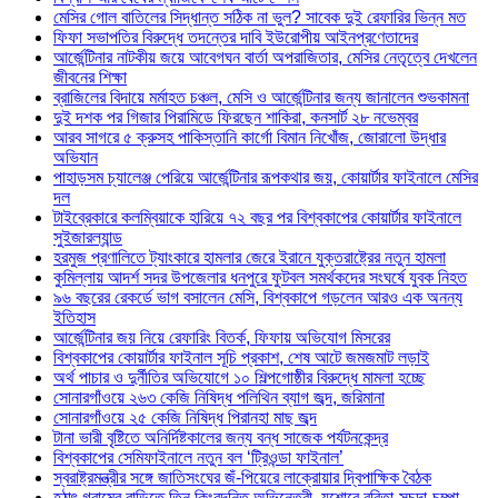
মেসির গোল বাতিলের সিদ্ধান্ত সঠিক না ভুল? সাবেক দুই রেফারির ভিন্ন মত
ফিফা সভাপতির বিরুদ্ধে তদন্তের দাবি ইউরোপীয় আইনপ্রণেতাদের
আর্জেন্টিনার নাটকীয় জয়ে আবেগঘন বার্তা অপরাজিতার, মেসির নেতৃত্বে দেখলেন
জীবনের শিক্ষা
ব্রাজিলের বিদায়ে মর্মাহত চঞ্চল, মেসি ও আর্জেন্টিনার জন্য জানালেন শুভকামনা
দুই দশক পর গিজার পিরামিডে ফিরছেন শাকিরা, কনসার্ট ২৮ নভেম্বর
আরব সাগরে ৫ ক্রুসহ পাকিস্তানি কার্গো বিমান নিখোঁজ, জোরালো উদ্ধার
অভিযান
পাহাড়সম চ্যালেঞ্জ পেরিয়ে আর্জেন্টিনার রূপকথার জয়, কোয়ার্টার ফাইনালে মেসির
দল
টাইব্রেকারে কলম্বিয়াকে হারিয়ে ৭২ বছর পর বিশ্বকাপের কোয়ার্টার ফাইনালে
সুইজারল্যান্ড
হরমুজ প্রণালিতে ট্যাংকারে হামলার জেরে ইরানে যুক্তরাষ্ট্রের নতুন হামলা
কুমিল্লায় আদর্শ সদর উপজেলার ধনপুরে ফুটবল সমর্থকদের সংঘর্ষে যুবক নিহত
৯৬ বছরের রেকর্ডে ভাগ বসালেন মেসি, বিশ্বকাপে গড়লেন আরও এক অনন্য
ইতিহাস
আর্জেন্টিনার জয় নিয়ে রেফারিং বিতর্ক, ফিফায় অভিযোগ মিসরের
বিশ্বকাপের কোয়ার্টার ফাইনাল সূচি প্রকাশ, শেষ আটে জমজমাট লড়াই
অর্থ পাচার ও দুর্নীতির অভিযোগে ১০ শিল্পগোষ্ঠীর বিরুদ্ধে মামলা হচ্ছে
সোনারগাঁওয়ে ২৬৩ কেজি নিষিদ্ধ পলিথিন ব্যাগ জব্দ, জরিমানা
সোনারগাঁওয়ে ২৫ কেজি নিষিদ্ধ পিরানহা মাছ জব্দ
টানা ভারী বৃষ্টিতে অনির্দিষ্টকালের জন্য বন্ধ সাজেক পর্যটনকেন্দ্র
বিশ্বকাপের সেমিফাইনালে নতুন বল ‘ট্রিওন্ডা ফাইনাল’
স্বরাষ্ট্রমন্ত্রীর সঙ্গে জাতিসংঘের জঁ-পিয়েরে লাক্রোয়ার দ্বিপাক্ষিক বৈঠক
হঠাৎ গ্রামের বাড়িতে তিন কিংবদন্তি অভিনেত্রী, যশোরে ববিতা-সুচন্দা-চম্পা