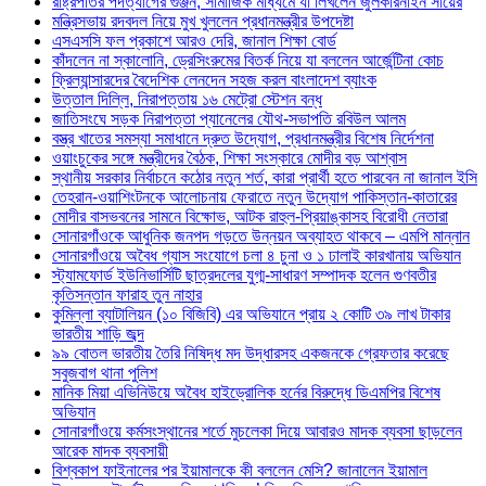
রাষ্ট্রপতির পদত্যাগের গুঞ্জন, সামাজিক মাধ্যমে যা লিখলেন জুলকারনাইন সায়ের
মন্ত্রিসভায় রদবদল নিয়ে মুখ খুললেন প্রধানমন্ত্রীর উপদেষ্টা
এসএসসি ফল প্রকাশে আরও দেরি, জানাল শিক্ষা বোর্ড
কাঁদলেন না স্কালোনি, ড্রেসিংরুমের বিতর্ক নিয়ে যা বললেন আর্জেন্টিনা কোচ
ফ্রিল্যান্সারদের বৈদেশিক লেনদেন সহজ করল বাংলাদেশ ব্যাংক
উত্তাল দিল্লি, নিরাপত্তায় ১৬ মেট্রো স্টেশন বন্ধ
জাতিসংঘে সড়ক নিরাপত্তা প্যানেলের যৌথ-সভাপতি রবিউল আলম
বস্ত্র খাতের সমস্যা সমাধানে দ্রুত উদ্যোগ, প্রধানমন্ত্রীর বিশেষ নির্দেশনা
ওয়াংচুকের সঙ্গে মন্ত্রীদের বৈঠক, শিক্ষা সংস্কারে মোদীর বড় আশ্বাস
স্থানীয় সরকার নির্বাচনে কঠোর নতুন শর্ত, কারা প্রার্থী হতে পারবেন না জানাল ইসি
তেহরান-ওয়াশিংটনকে আলোচনায় ফেরাতে নতুন উদ্যোগ পাকিস্তান-কাতারের
মোদীর বাসভবনের সামনে বিক্ষোভ, আটক রাহুল-প্রিয়াঙ্কাসহ বিরোধী নেতারা
সোনারগাঁওকে আধুনিক জনপদ গড়তে উন্নয়ন অব্যাহত থাকবে – এমপি মান্নান
সোনারগাঁওয়ে অবৈধ গ্যাস সংযোগে চলা ৪ চুনা ও ১ ঢালাই কারখানায় অভিযান
স্ট্যামফোর্ড ইউনিভার্সিটি ছাত্রদলের যুগ্ম-সাধারণ সম্পাদক হলেন গুণবতীর
কৃতিসন্তান ফারাহ তুন নাহার
কুমিল্লা ব্যাটালিয়ন (১০ বিজিবি) এর অভিযানে প্রায় ২ কোটি ৩৯ লাখ টাকার
ভারতীয় শাড়ি জব্দ
৯৯ বোতল ভারতীয় তৈরি নিষিদ্ধ মদ উদ্ধারসহ একজনকে গ্রেফতার করেছে
সবুজবাগ থানা পুলিশ
মানিক মিয়া এভিনিউয়ে অবৈধ হাইড্রোলিক হর্নের বিরুদ্ধে ডিএমপির বিশেষ
অভিযান
সোনারগাঁওয়ে কর্মসংস্থানের শর্তে মুচলেকা দিয়ে আবারও মাদক ব্যবসা ছাড়লেন
আরেক মাদক ব্যবসায়ী
বিশ্বকাপ ফাইনালের পর ইয়ামালকে কী বললেন মেসি? জানালেন ইয়ামাল