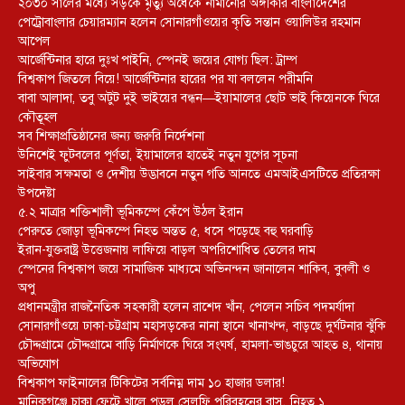
২০৩০ সালের মধ্যে সড়কে মৃত্যু অর্ধেকে নামানোর অঙ্গীকার বাংলাদেশের
পেট্রোবাংলার চেয়ারম্যান হলেন সোনারগাঁওয়ের কৃতি সন্তান ওয়ালিউর রহমান
আপেল
আর্জেন্টিনার হারে দুঃখ পাইনি, স্পেনই জয়ের যোগ্য ছিল: ট্রাম্প
বিশ্বকাপ জিতলে বিয়ে! আর্জেন্টিনার হারের পর যা বললেন পরীমনি
বাবা আলাদা, তবু অটুট দুই ভাইয়ের বন্ধন—ইয়ামালের ছোট ভাই কিয়েনকে ঘিরে
কৌতূহল
সব শিক্ষাপ্রতিষ্ঠানের জন্য জরুরি নির্দেশনা
উনিশেই ফুটবলের পূর্ণতা, ইয়ামালের হাতেই নতুন যুগের সূচনা
সাইবার সক্ষমতা ও দেশীয় উদ্ভাবনে নতুন গতি আনতে এমআইএসটিতে প্রতিরক্ষা
উপদেষ্টা
৫.২ মাত্রার শক্তিশালী ভূমিকম্পে কেঁপে উঠল ইরান
পেরুতে জোড়া ভূমিকম্পে নিহত অন্তত ৫, ধসে পড়েছে বহু ঘরবাড়ি
ইরান-যুক্তরাষ্ট্র উত্তেজনায় লাফিয়ে বাড়ল অপরিশোধিত তেলের দাম
স্পেনের বিশ্বকাপ জয়ে সামাজিক মাধ্যমে অভিনন্দন জানালেন শাকিব, বুবলী ও
অপু
প্রধানমন্ত্রীর রাজনৈতিক সহকারী হলেন রাশেদ খাঁন, পেলেন সচিব পদমর্যাদা
সোনারগাঁওয়ে ঢাকা-চট্টগ্রাম মহাসড়কের নানা স্থানে খানাখন্দ, বাড়ছে দুর্ঘটনার ঝুঁকি
চৌদ্দগ্রামে চৌদ্দগ্রামে বাড়ি নির্মাণকে ঘিরে সংঘর্ষ, হামলা-ভাঙচুরে আহত ৪, থানায়
অভিযোগ
বিশ্বকাপ ফাইনালের টিকিটের সর্বনিম্ন দাম ১০ হাজার ডলার!
মানিকগঞ্জে চাকা ফেটে খালে পড়ল সেলফি পরিবহনের বাস, নিহত ১