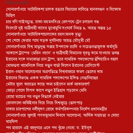
নিউজ আপডেট
সোনারগাঁওয়ে অটোরিকশা চালক হত্যার বিচারের দাবিতে মানববন্ধন ও বিক্ষোভ
মিছিল
চার বগি লাইনচ্যুত, ঢাকা-ময়মনসিংহ রেলপথে ট্রেন চলাচল বন্ধ
সিলেটে দুই যাত্রীবাহী বাসের মুখোমুখি সংঘর্ষে নিহত ৯, আহত অন্তত ১৫
সোনারগাঁওয়ে অটোরিকশাচালকের রহস্যজনক মৃত্যু
শো শেষে ফেরার পথে সড়ক দুর্ঘটনায় আহত মৌসুমী মৌ
সোনারগাঁওয়ে বিশ্ব মাতৃদুগ্ধ সপ্তাহ উপলক্ষে র‍্যালি ও সচেতনতামূলক কর্মসূচি
আকাশে ট্রাম্পের ‘মেরিন ওয়ান’ ও যাত্রীবাহী বিমানের দূরত্ব কমে যাওয়ায় তদন্ত
ইরানের সঙ্গে সমঝোতা চান ট্রাম্প, তবে সামরিক পদক্ষেপের হুঁশিয়ারিও বহাল
মোজতবা খামেনিকে নিয়ে নতুন বার্তা দিলেন ইরানের প্রেসিডেন্ট
ইরান-ওমান আলোচনার অগ্রগতিতে বিশ্ববাজারে কমল তেলের দাম
ইরানের বিরুদ্ধে একক সামরিক পদক্ষেপের ইঙ্গিত নেতানিয়াহুর
মেটার ভুলে ভারতের কাছে ক্ষমা চাইলেন মার্ক জাকারবার্গ
জোড়া গোলে লিগস কাপে নতুন ইতিহাস গড়লেন মেসি
রেমো ম্যাচের পর নতুন বিতর্কে নেইমার
রোনালদো-জর্জিইনার বিয়ে নিয়ে বিশ্বজুড়ে তোলপাড়
ঢাকার চারপাশের নদীদূষণ রোধে কর্মপরিকল্পনার নির্দেশ প্রধানমন্ত্রীর
সোনারগাঁওয়ে জুলাই গণঅভ্যুত্থান দিবসে আলোচনা, আর্থিক সহায়তা ও দোয়া
মাহফিল
পথ হারালে এই জাদুঘরে এসে পথ খুঁজে নেবো: ড. ইউনূস