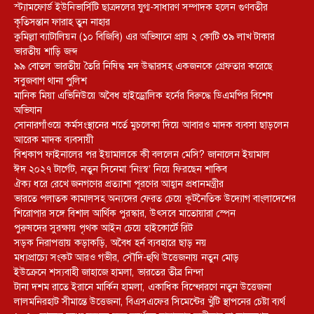
স্ট্যামফোর্ড ইউনিভার্সিটি ছাত্রদলের যুগ্ম-সাধারণ সম্পাদক হলেন গুণবতীর
কৃতিসন্তান ফারাহ তুন নাহার
কুমিল্লা ব্যাটালিয়ন (১০ বিজিবি) এর অভিযানে প্রায় ২ কোটি ৩৯ লাখ টাকার
ভারতীয় শাড়ি জব্দ
৯৯ বোতল ভারতীয় তৈরি নিষিদ্ধ মদ উদ্ধারসহ একজনকে গ্রেফতার করেছে
সবুজবাগ থানা পুলিশ
মানিক মিয়া এভিনিউয়ে অবৈধ হাইড্রোলিক হর্নের বিরুদ্ধে ডিএমপির বিশেষ
অভিযান
সোনারগাঁওয়ে কর্মসংস্থানের শর্তে মুচলেকা দিয়ে আবারও মাদক ব্যবসা ছাড়লেন
আরেক মাদক ব্যবসায়ী
বিশ্বকাপ ফাইনালের পর ইয়ামালকে কী বললেন মেসি? জানালেন ইয়ামাল
ঈদ ২০২৭ টার্গেট, নতুন সিনেমা ‘নিঃস্ব’ নিয়ে ফিরছেন শাকিব
ঐক্য ধরে রেখে জনগণের প্রত্যাশা পূরণের আহ্বান প্রধানমন্ত্রীর
ভারতে পলাতক কামালসহ অন্যদের ফেরত চেয়ে কূটনৈতিক উদ্যোগ বাংলাদেশের
শিরোপার সঙ্গে বিশাল আর্থিক পুরস্কার, উৎসবে মাতোয়ারা স্পেন
পুরুষদের সুরক্ষায় পৃথক আইন চেয়ে হাইকোর্টে রিট
সড়ক নিরাপত্তায় কড়াকড়ি, অবৈধ হর্ন ব্যবহারে ছাড় নয়
মধ্যপ্রাচ্যে সংকট আরও গভীর, সৌদি-হুথি উত্তেজনায় নতুন মোড়
ইউক্রেনে শস্যবাহী জাহাজে হামলা, ভারতের তীব্র নিন্দা
টানা দশম রাতে ইরানে মার্কিন হামলা, একাধিক বিস্ফোরণে নতুন উত্তেজনা
লালমনিরহাট সীমান্তে উত্তেজনা, বিএসএফের সিমেন্টের খুঁটি স্থাপনের চেষ্টা ব্যর্থ