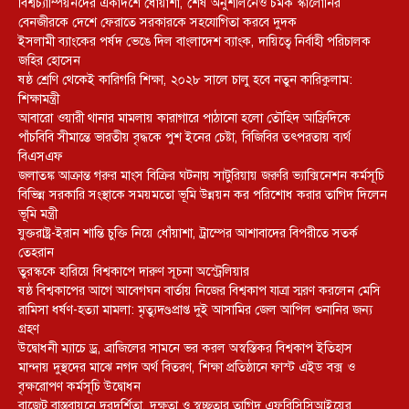
বিশ্বচ্যাম্পিয়নদের একাদশে ধোঁয়াশা, শেষ অনুশীলনেও চমক স্কালোনির
বেনজীরকে দেশে ফেরাতে সরকারকে সহযোগিতা করবে দুদক
ইসলামী ব্যাংকের পর্ষদ ভেঙে দিল বাংলাদেশ ব্যাংক, দায়িত্বে নির্বাহী পরিচালক
জহির হোসেন
ষষ্ঠ শ্রেণি থেকেই কারিগরি শিক্ষা, ২০২৮ সালে চালু হবে নতুন কারিকুলাম:
শিক্ষামন্ত্রী
আবারো ওয়ারী থানার মামলায় কারাগারে পাঠানো হলো তৌহিদ আফ্রিদিকে
পাঁচবিবি সীমান্তে ভারতীয় বৃদ্ধকে পুশ ইনের চেষ্টা, বিজিবির তৎপরতায় ব্যর্থ
বিএসএফ
জলাতঙ্ক আক্রান্ত গরুর মাংস বিক্রির ঘটনায় সাটুরিয়ায় জরুরি ভ্যাক্সিনেশন কর্মসূচি
বিভিন্ন সরকারি সংস্থাকে সময়মতো ভূমি উন্নয়ন কর পরিশোধ করার তাগিদ দিলেন
ভূমি মন্ত্রী
যুক্তরাষ্ট্র-ইরান শান্তি চুক্তি নিয়ে ধোঁয়াশা, ট্রাম্পের আশাবাদের বিপরীতে সতর্ক
তেহরান
তুরস্ককে হারিয়ে বিশ্বকাপে দারুণ সূচনা অস্ট্রেলিয়ার
ষষ্ঠ বিশ্বকাপের আগে আবেগঘন বার্তায় নিজের বিশ্বকাপ যাত্রা স্মরণ করলেন মেসি
রামিসা ধর্ষণ-হত্যা মামলা: মৃত্যুদণ্ডপ্রাপ্ত দুই আসামির জেল আপিল শুনানির জন্য
গ্রহণ
উদ্বোধনী ম্যাচে ড্র, ব্রাজিলের সামনে ভর করল অস্বস্তিকর বিশ্বকাপ ইতিহাস
মান্দায় দুস্থদের মাঝে নগদ অর্থ বিতরণ, শিক্ষা প্রতিষ্ঠানে ফাস্ট এইড বক্স ও
বৃক্ষরোপণ কর্মসূচি উদ্বোধন
বাজেট বাস্তবায়নে দূরদর্শিতা, দক্ষতা ও স্বচ্ছতার তাগিদ এফবিসিসিআইয়ের