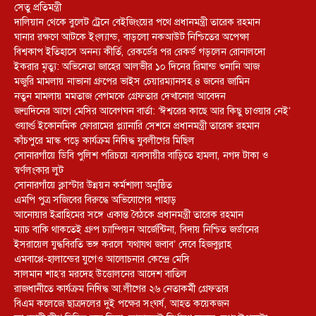
সেতু প্রতিমন্ত্রী
দালিয়ান থেকে বুলেট ট্রেনে বেইজিংয়ের পথে প্রধানমন্ত্রী তারেক রহমান
ঘানার রক্ষণে আটকে ইংল্যান্ড, বাড়লো নকআউট নিশ্চিতের অপেক্ষা
বিশ্বকাপ ইতিহাসে অনন্য কীর্তি, রেকর্ডের পর রেকর্ড গড়লেন রোনালদো
ইকরার মৃত্যু: অভিনেতা জাহের আলভীর ১০ দিনের রিমান্ড শুনানি আজ
মজুরি মামলায় নাভানা গ্রুপের ভাইস চেয়ারম্যানসহ ৪ জনের জামিন
নতুন মামলায় মমতাজ বেগমকে গ্রেফতার দেখানোর আবেদন
জন্মদিনের আগে মেসির আবেগঘন বার্তা: ‘ঈশ্বরের কাছে আর কিছু চাওয়ার নেই’
ওয়ার্ল্ড ইকোনমিক ফোরামের প্ল্যানারি সেশনে প্রধানমন্ত্রী তারেক রহমান
কাঁচপুরে মাস্ক পড়ে কার্যক্রম নিষিদ্ধ যুবলীগের মিছিল
সোনারগাঁয়ে ডিবি পুলিশ পরিচয়ে ব্যবসায়ীর বাড়িতে হামলা, নগদ টাকা ও
স্বর্ণলংকার লুট
সোনারগাঁয়ে ক্লাস্টার উন্নয়ন কর্মশালা অনুষ্ঠিত
এমপি পুত্র সজিবের বিরুদ্ধে অভিযোগের পাহাড়
আনোয়ার ইব্রাহিমের সঙ্গে একান্ত বৈঠকে প্রধানমন্ত্রী তারেক রহমান
ম্যাচ বাকি থাকতেই গ্রুপ চ্যাম্পিয়ন আর্জেন্টিনা, বিদায় নিশ্চিত জর্ডানের
ইসরায়েল যুদ্ধবিরতি ভঙ্গ করলে ‘যথাযথ জবাব’ দেবে হিজবুল্লাহ
এমবাপ্পে-হালান্ডের যুগেও আলোচনার কেন্দ্রে মেসি
সালমান শাহ’র মরদেহ উত্তোলনের আদেশ বাতিল
রাজধানীতে কার্যক্রম নিষিদ্ধ আ.লীগের ২৬ নেতাকর্মী গ্রেফতার
বিএম কলেজে ছাত্রদলের দুই পক্ষের সংঘর্ষ, আহত কয়েকজন