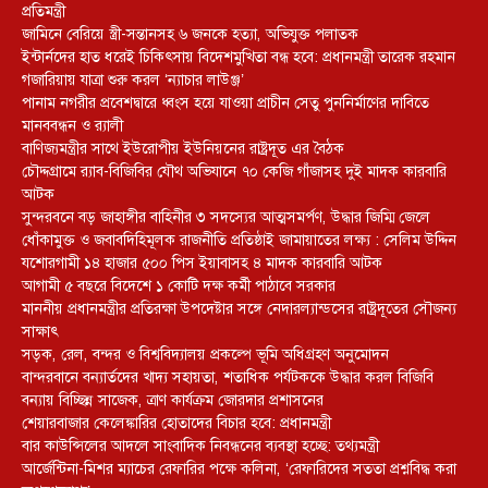
প্রতিমন্ত্রী
জামিনে বেরিয়ে স্ত্রী-সন্তানসহ ৬ জনকে হত্যা, অভিযুক্ত পলাতক
ইন্টার্নদের হাত ধরেই চিকিৎসায় বিদেশমুখিতা বন্ধ হবে: প্রধানমন্ত্রী তারেক রহমান
গজারিয়ায় যাত্রা শুরু করল ‘ন্যাচার লাউঞ্জ’
পানাম নগরীর প্রবেশদ্বারে ধ্বংস হয়ে যাওয়া প্রাচীন সেতু পুননির্মাণের দাবিতে
মানববন্ধন ও র‌্যালী
বাণিজ্যমন্ত্রীর সাথে ইউরোপীয় ইউনিয়নের রাষ্ট্রদূত এর বৈঠক
চৌদ্দগ্রামে র‌্যাব-বিজিবির যৌথ অভিযানে ৭০ কেজি গাঁজাসহ দুই মাদক কারবারি
আটক
সুন্দরবনে বড় জাহাঙ্গীর বাহিনীর ৩ সদস্যের আত্মসমর্পণ, উদ্ধার জিম্মি জেলে
ধোঁকামুক্ত ও জবাবদিহিমূলক রাজনীতি প্রতিষ্ঠাই জামায়াতের লক্ষ্য : সেলিম উদ্দিন
যশোরগামী ১৪ হাজার ৫০০ পিস ইয়াবাসহ ৪ মাদক কারবারি আটক
আগামী ৫ বছরে বিদেশে ১ কোটি দক্ষ কর্মী পাঠাবে সরকার
মাননীয় প্রধানমন্ত্রীর প্রতিরক্ষা উপদেষ্টার সঙ্গে নেদারল্যান্ডসের রাষ্ট্রদূতের সৌজন্য
সাক্ষাৎ
সড়ক, রেল, বন্দর ও বিশ্ববিদ্যালয় প্রকল্পে ভূমি অধিগ্রহণ অনুমোদন
বান্দরবানে বন্যার্তদের খাদ্য সহায়তা, শতাধিক পর্যটককে উদ্ধার করল বিজিবি
বন্যায় বিচ্ছিন্ন সাজেক, ত্রাণ কার্যক্রম জোরদার প্রশাসনের
শেয়ারবাজার কেলেঙ্কারির হোতাদের বিচার হবে: প্রধানমন্ত্রী
বার কাউন্সিলের আদলে সাংবাদিক নিবন্ধনের ব্যবস্থা হচ্ছে: তথ্যমন্ত্রী
আর্জেন্টিনা-মিশর ম্যাচের রেফারির পক্ষে কলিনা, ‘রেফারিদের সততা প্রশ্নবিদ্ধ করা