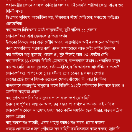
প্রধানমন্ত্রীর ফোনে বদলাল কুমিল্লার জলাবদ্ধ এইচএসসি পরীক্ষা কেন্দ্র, বাড়ল ৩০
মিনিট সময়
ভিএআর সুবিধায় আর্জেন্টিনা নয়, বিশ্বকাপে শীর্ষে মেক্সিকো; সবচেয়ে ক্ষতিগ্রস্ত
ক্রোয়েশিয়া
বন্যার্তদের চিকিৎসায় মাঠে স্বাস্থ্যকর্মীরা, ছুটি বাতিল ১১ জেলায়
সোনারগাঁওয়ে বাবা ছেলেকে কুপিয়ে জখম
ইরানের বিরুদ্ধে কড়া বার্তা সৌদি আরব, আন্তর্জাতিক আইন লঙ্ঘনের অভিযোগ
বন্যা মোকাবিলায় সরকার ব্যর্থ, এখন দোষারোপে লাভ নেই: নাহিদ ইসলাম
বক্স অফিসে ঝড় তুলেছে ‘ধামাল ৪’, দুই দিনেই আয় ৫৩ কোটির বেশি
বন্যাকবলিত ১১ জেলায় বিজিবি মোতায়েন, বান্দরবানে উদ্ধার ৬ শতাধিক মানুষ
রক্তাক্ত মেসি, আরও দৃঢ় প্রত্যাবর্তন—ইতিহাস কি আবারও আর্জেন্টিনার পক্ষে?
সোনারগাঁওয়ে শপিং মলে চুরির ঘটনায় চোর চক্রের ৯ সদস্য গ্রেপ্তার
দেশের শ্রেষ্ঠ প্রধান শিক্ষক হয়েছেন সোনারগাঁওয়ের বি. আর বিলকিস
বান্দরবানে বন্যাদুর্গত মানুষের পাশে বিজিবি: ১২২টি পরিবারকে নিরাপদে উদ্ধার ও
মানবিক সহায়তা প্রদান
বন্যাদুর্গত ও পানিবন্দি মানুষের পাশে বাংলাদেশ নৌবাহিনী
চিরসবুজ পূর্ণিমার জন্মদিন আজ, ৪৫ বছরে পা রাখলেন জনপ্রিয় এই নায়িকা
সোনারগাঁও থেকে আত্মসাৎ হওয়া ৭৫০ কার্টন সয়াবিন তেল উদ্ধার, প্রতারক ট্রাক
চালক গ্রেপ্তার
বালু ব্যবসা বন্ধ করেছি, এবার পাহাড় কাটাও বন্ধ করব: হুমাম কাদের
প্রত্যন্ত এলাকাতেও ত্রাণ পৌঁছাতে সব বাহিনী সমন্বিতভাবে কাজ করছে: জ্বালানি