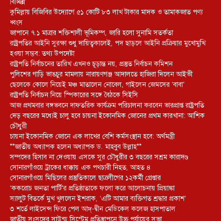
বিচ্ছিন্ন
কুমিল্লায় বিজিবির উদ্যোগে ৫১ কোটি ৮৩ লাখ টাকার মাদক ও তামাকজাত পণ্য
ধ্বংস
জাপানে ৭.১ মাত্রার শক্তিশালী ভূমিকম্প, জারি হলো সুনামি সতর্কতা
রাষ্ট্রপতির আইনি সুরক্ষা শুধু দায়িত্বকালেই, পদ ছাড়লে আইনি প্রক্রিয়ার মুখোমুখি
হওয়া সম্ভব: তথ্য উপদেষ্টা
রাষ্ট্রপতি নির্বাচনের তারিখ এখনও চূড়ান্ত নয়, প্রস্তুত নির্বাচন কমিশন
পুলিশের গাড়ি ভাঙচুর মামলায় নারায়ণগঞ্জ আদালতে হাজিরা দিলেন আইভী
ছেলেকে কোলে নিয়েই মঞ্চ মাতালেন নোবেল, গাইলেন জেমসের ‘বাবা’
রাষ্ট্রপতি নির্বাচন নিয়ে স্পিকারের সঙ্গে বৈঠকে সিইসি
আজ প্রথমবার বঙ্গভবনে দাফতরিক কার্যক্রম পরিচালনা করবেন ভারপ্রাপ্ত রাষ্ট্রপতি
দেড় বছরের মধ্যেই চালু হবে চায়না ইকোনমিক জোনের প্রথম কারখানা: আশিক
চৌধুরী
চায়না ইকোনমিক জোনে এক লাখের বেশি কর্মসংস্থান হবে: অর্থমন্ত্রী
**জাতীয় অধ্যাপক হলেন অধ্যাপক ড. মাহবুব উল্লাহ**
সম্পদের হিসাব না দেওয়ায় এসকে সুর চৌধুরীর ৩ বছরের সশ্রম কারাদণ্ড
সোনারগাঁওয়ে ট্রাকের ধাক্কায় এক পথচারী নিহত, আহত ৪
সোনারগাঁওয়ে মিছিলের প্রস্তুতিকালে ছাত্রলীগের ১২কর্মী গ্রেপ্তার
‘ককরোচ জনতা পার্টি’র প্রতিষ্ঠাতাকে ফলো করে আলোচনায় প্রিয়াঙ্কা
স্যালুট বিতর্কে মুখ খুললেন ইশরাক, ‘এটি আমার ব্যক্তিগত শ্রদ্ধার প্রকাশ’
৩ শর্তে লাইসেন্স ফিরে পেল আদ্-দ্বীন মেডিকেল কলেজ হাসপাতাল
জাতীয় সংসদের সাউন্ড সিস্টেম প্রতিস্থাপনে উচ্চ পর্যায়ের সভা