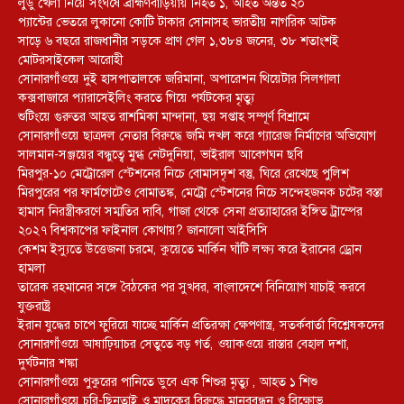
লুডু খেলা নিয়ে সংঘর্ষে ব্রাহ্মণবাড়িয়ায় নিহত ১, আহত অন্তত ২০
প্যান্টের ভেতরে লুকানো কোটি টাকার সোনাসহ ভারতীয় নাগরিক আটক
সাড়ে ৬ বছরে রাজধানীর সড়কে প্রাণ গেল ১,৩৮৪ জনের, ৩৮ শতাংশই
মোটরসাইকেল আরোহী
সোনারগাঁওয়ে দুই হাসপাতালকে জরিমানা, অপারেশন থিয়েটার সিলগালা
কক্সবাজারে প্যারাসেইলিং করতে গিয়ে পর্যটকের মৃত্যু
শুটিংয়ে গুরুতর আহত রাশমিকা মান্দানা, ছয় সপ্তাহ সম্পূর্ণ বিশ্রামে
সোনারগাঁওয়ে ছাত্রদল নেতার বিরুদ্ধে জমি দখল করে গ্যারেজ নির্মাণের অভিযোগ
সালমান-সঞ্জয়ের বন্ধুত্বে মুগ্ধ নেটদুনিয়া, ভাইরাল আবেগঘন ছবি
মিরপুর-১০ মেট্রোরেল স্টেশনের নিচে বোমাসদৃশ বস্তু, ঘিরে রেখেছে পুলিশ
মিরপুরের পর ফার্মগেটেও বোমাতঙ্ক, মেট্রো স্টেশনের নিচে সন্দেহজনক চটের বস্তা
হামাস নিরস্ত্রীকরণে সম্মতির দাবি, গাজা থেকে সেনা প্রত্যাহারের ইঙ্গিত ট্রাম্পের
২০২৭ বিশ্বকাপের ফাইনাল কোথায়? জানালো আইসিসি
কেশম ইস্যুতে উত্তেজনা চরমে, কুয়েতে মার্কিন ঘাঁটি লক্ষ্য করে ইরানের ড্রোন
হামলা
তারেক রহমানের সঙ্গে বৈঠকের পর সুখবর, বাংলাদেশে বিনিয়োগ যাচাই করবে
যুক্তরাষ্ট্র
ইরান যুদ্ধের চাপে ফুরিয়ে যাচ্ছে মার্কিন প্রতিরক্ষা ক্ষেপণাস্ত্র, সতর্কবার্তা বিশ্লেষকদের
সোনারগাঁওয়ে আষাঢ়িয়াচর সেতুতে বড় গর্ত, ওয়াকওয়ে রাস্তার বেহাল দশা,
দুর্ঘটনার শঙ্কা
সোনারগাঁওয়ে পুকুরের পানিতে ডুবে এক শিশুর মৃত্যু , আহত ১ শিশু
সোনারগাঁওয়ে চুরি-ছিনতাই ও মাদকের বিরুদ্ধে মানববন্ধন ও বিক্ষোভ