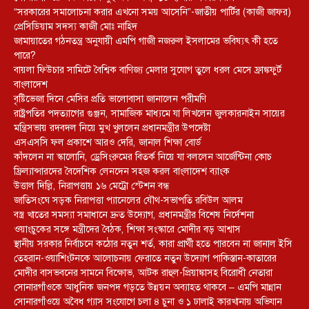
“সরকারের সমালোচনা করার এখনো সময় আসেনি”-জাতীয় পার্টির (কাজী জাফর)
প্রেসিডিয়াম সদস্য কাজী মোঃ নাহিদ
জামায়াতের গঠনতন্ত্র অনুযায়ী এমপি গাজী নজরুল ইসলামের ভবিষ্যৎ কী হতে
পারে?
বায়লা ফিউচার সামিটে বৈশ্বিক বাণিজ্য মেলার সুযোগ তুলে ধরল মেসে ফ্রাঙ্কফুর্ট
বাংলাদেশ
বৃষ্টিভেজা দিনে মেসির প্রতি ভালোবাসা জানালেন পরীমণি
রাষ্ট্রপতির পদত্যাগের গুঞ্জন, সামাজিক মাধ্যমে যা লিখলেন জুলকারনাইন সায়ের
মন্ত্রিসভায় রদবদল নিয়ে মুখ খুললেন প্রধানমন্ত্রীর উপদেষ্টা
এসএসসি ফল প্রকাশে আরও দেরি, জানাল শিক্ষা বোর্ড
কাঁদলেন না স্কালোনি, ড্রেসিংরুমের বিতর্ক নিয়ে যা বললেন আর্জেন্টিনা কোচ
ফ্রিল্যান্সারদের বৈদেশিক লেনদেন সহজ করল বাংলাদেশ ব্যাংক
উত্তাল দিল্লি, নিরাপত্তায় ১৬ মেট্রো স্টেশন বন্ধ
জাতিসংঘে সড়ক নিরাপত্তা প্যানেলের যৌথ-সভাপতি রবিউল আলম
বস্ত্র খাতের সমস্যা সমাধানে দ্রুত উদ্যোগ, প্রধানমন্ত্রীর বিশেষ নির্দেশনা
ওয়াংচুকের সঙ্গে মন্ত্রীদের বৈঠক, শিক্ষা সংস্কারে মোদীর বড় আশ্বাস
স্থানীয় সরকার নির্বাচনে কঠোর নতুন শর্ত, কারা প্রার্থী হতে পারবেন না জানাল ইসি
তেহরান-ওয়াশিংটনকে আলোচনায় ফেরাতে নতুন উদ্যোগ পাকিস্তান-কাতারের
মোদীর বাসভবনের সামনে বিক্ষোভ, আটক রাহুল-প্রিয়াঙ্কাসহ বিরোধী নেতারা
সোনারগাঁওকে আধুনিক জনপদ গড়তে উন্নয়ন অব্যাহত থাকবে – এমপি মান্নান
সোনারগাঁওয়ে অবৈধ গ্যাস সংযোগে চলা ৪ চুনা ও ১ ঢালাই কারখানায় অভিযান