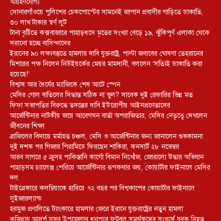
অগ্রহণযোগ্য’
সোনারগাঁওয়ে পুলিশের চেকপোস্টের সামনেই জাপান প্রবাসীর গাড়িতে ডাকাতি,
৩০ লাখ টাকার স্বর্ণ লুট
টানা বৃষ্টিতে কক্সবাজারে পাহাড়ধসে মৃতের সংখ্যা বেড়ে ১৯, ঝুঁকিপূর্ণ এলাকা থেকে
সরানো হচ্ছে বাসিন্দাদের
ইরানের ৯০ লক্ষ্যবস্তুতে হামলার দাবি যুক্তরাষ্ট্র, পাল্টা জবাবের ঘোষণা তেহরানের
মিশরের পক্ষ নিলেন নিউইয়র্কের মেয়র মামদানী, বললেন ‘সত্যিই ডাকাতি করা
হয়েছে!’
বিশ্বাস আর ধৈর্যের ম্যাজিকে শেষ আটে স্পেন
মেসির গোল বাতিলের সিদ্ধান্ত সঠিক না ভুল? সাবেক দুই রেফারির ভিন্ন মত
ফিফা সভাপতির বিরুদ্ধে তদন্তের দাবি ইউরোপীয় আইনপ্রণেতাদের
আর্জেন্টিনার নাটকীয় জয়ে আবেগঘন বার্তা অপরাজিতার, মেসির নেতৃত্বে দেখলেন
জীবনের শিক্ষা
ব্রাজিলের বিদায়ে মর্মাহত চঞ্চল, মেসি ও আর্জেন্টিনার জন্য জানালেন শুভকামনা
দুই দশক পর গিজার পিরামিডে ফিরছেন শাকিরা, কনসার্ট ২৮ নভেম্বর
আরব সাগরে ৫ ক্রুসহ পাকিস্তানি কার্গো বিমান নিখোঁজ, জোরালো উদ্ধার অভিযান
পাহাড়সম চ্যালেঞ্জ পেরিয়ে আর্জেন্টিনার রূপকথার জয়, কোয়ার্টার ফাইনালে মেসির
দল
টাইব্রেকারে কলম্বিয়াকে হারিয়ে ৭২ বছর পর বিশ্বকাপের কোয়ার্টার ফাইনালে
সুইজারল্যান্ড
হরমুজ প্রণালিতে ট্যাংকারে হামলার জেরে ইরানে যুক্তরাষ্ট্রের নতুন হামলা
কুমিল্লায় আদর্শ সদর উপজেলার ধনপুরে ফুটবল সমর্থকদের সংঘর্ষে যুবক নিহত