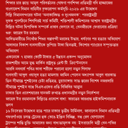
শিক্ষার চার স্তম্ভে আমূল পরিবর্তনের ঘোষণা গণশিক্ষা প্রতিমন্ত্রী ববি হাজ্জাজের
বাংলাদেশ বিমান বাহিনীর বৃক্ষরোপণ কর্মসূচি-২০২৬ এর উদ্বোধন
দিল্লি বিমানবন্দরের ঘটনা ‘অনাকাঙ্ক্ষিত ও দুঃখজনক’: পররাষ্ট্রমন্ত্রী
দুদক পুনর্গঠনে শিগগিরই সার্চ কমিটি, শক্তিশালী কমিশনের আশ্বাস স্বরাষ্ট্রমন্ত্রীর
দিল্লির ঘটনা দ্বিপাক্ষিক সম্পর্কে প্রভাব ফেলবে না, বেনজীরকে ফেরানোর প্রক্রিয়া
শুরু: জাহেদ উর রহমান
আদিতমারীতে নিখোঁজ শিশুর বস্তাবন্দী মরদেহ উদ্ধার, ধর্ষণের পর হত্যার অভিযোগ
আদাবরে বিকাশ ব্যবসায়ীকে কুপিয়ে টাকা ছিনতাই, কিশোর গ্যাংয়ের সম্পৃক্ততার
অভিযোগ
একনেকে ৭ হাজার কোটি টাকার ৫ উন্নয়ন প্রকল্প অনুমোদন
রাজশাহীর আমে মুগ্ধ মার্কিন রাষ্ট্রদূত ব্রেন্ট টি. ক্রিস্টেনসেন
আরবি নববর্ষে পবিত্র কাবা শরীফে পরানো হলো নতুন গিলাফ
ব্যবসায়ী আব্দুল ওয়াদুদ হত্যা মামলায় জামিন পেলেন অধ্যাপক আবুল বারকাত
তিন সীমান্তে পুশইনের চেষ্টা প্রতিহত, চুয়াডাঙ্গায় সাত স্তরের বিশেষ নজরদারি
সীমান্তে পুশইন বন্ধে বিএসএফের প্রতি বিজিবির আহ্বান
ঢাকার তিন প্রবেশদ্বারের যানজট রুখতে প্রধানমন্ত্রীর নতুন নির্দেশনা
জাহেদ উর রহমানকে দিল্লিতে প্রবেশে বাধা: ভারতের ভারপ্রাপ্ত হাইকমিশনারকে
তলব
১৬ ডিসেম্বর উদ্বোধন হতে পারে ঢাকার তৃতীয় টার্মিনাল, জানালেন বিমান প্রতিমন্ত্রী
গফরগাঁওয়ে চলন্ত ট্রেনের হুক ভেঙে ইঞ্জিন বিচ্ছিন্ন, বন্ধ রেল যোগাযোগ
ট্রাম্পের শান্তি চুক্তি আমাদের জন্য বাধ্যতামূলক নয়: ইসরায়েলি মন্ত্রী বেন-গভির