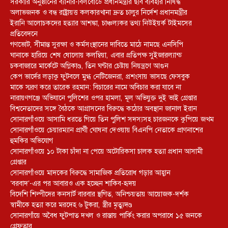
সরকারি অনুষ্ঠানের ব্যানার-বিলবোর্ডে প্রধানমন্ত্রীর ছবি ব্যবহার নিষিদ্ধ
অলাভজনক ও বন্ধ রাষ্ট্রায়ত্ত কলকারখানা দ্রুত চালুর নির্দেশ প্রধানমন্ত্রীর
ইরানি আলোচকদের হত্যার আশঙ্কা, চাঞ্চল্যকর তথ্য নিউইয়র্ক টাইমসের
প্রতিবেদনে
গণভোট, সীমান্ত সুরক্ষা ও কর্মসংস্থানের দাবিতে মাঠে নামছে এনসিপি
ঘানাকে হারিয়ে শেষ ষোলোয় কলম্বিয়া, এবার প্রতিপক্ষ সুইজারল্যান্ড
চকবাজারে মার্কেটে অগ্নিকাণ্ড, তিন ঘণ্টার চেষ্টায় নিয়ন্ত্রণে আগুন
কেপ ভার্দের লড়াকু ফুটবলে মুগ্ধ নেটিজেনরা, প্রশংসায় ভাসছে ফেসবুক
মাকে স্মরণ করে তারেক রহমান: বিচারের নামে অবিচার করা যাবে না
নারায়ণগঞ্জে অভিযানে পুলিশের ওপর হামলা, মূল অভিযুক্ত দুই ভাই গ্রেপ্তার
বিশ্বনেতাদের সঙ্গে বৈঠকে আগ্রাসনের বিরুদ্ধে কঠোর অবস্থান জানাল ইরান
সোনারগাঁওয়ে আসামি ধরতে গিয়ে তিন পুলিশ সদস্যসহ চারজনকে কুপিয়ে জখম
সোনারগাঁওয়ে চেয়ারম্যান প্রার্থী ঘোষনা দেওয়ায় বিএনপি নেতাকে প্রাণনাশের
হুমকির অভিযোগ
সোনারগাঁওয়ে ১০ টাকা চাঁদা না পেয়ে অটোরিকসা চালক হত্যা প্রধান আসামী
গ্রেপ্তার
সোনারগাঁওয়ে মাদকের বিরুদ্ধে সামাজিক প্রতিরোধ গড়ার আহ্বান
‘বরবাদ’-এর পর আবারও এক হচ্ছেন শাকিব-হৃদয়
বিদেশি শিল্পীদের কনসার্ট বারবার স্থগিত, অনিশ্চয়তায় আয়োজক-দর্শক
স্বামীকে হত্যা করে মরদেহ ৬ টুকরা, স্ত্রীর মৃত্যুদণ্ড
সোনারগাঁয়ে অবৈধ ফুটপাত দখল ও রাস্তায় পার্কিং করার অপরাধে ১৫ জনকে
গ্রেফতার