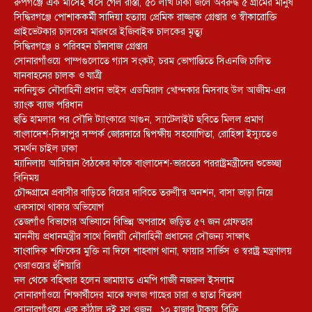
রুপগঞ্জে এক মাসেই ধসে গেল রাস্তা, ৫০ লাখ টাকা জলে অবরুদ্ধ ৫ গ্রামের মানুষ
সিদ্ধিরগঞ্জে পোশাককর্মী সাদিয়া হত্যায় প্রেমিক রাজ্জাক গ্রেপ্তার ও স্বীকারোক্তি
প্রাইভেটকার চালকের মারধরে ইজিবাইক চালকের মৃত্যু
সিদ্ধিরগঞ্জে ৪ পরিবহন চাঁদাবাজ গ্রেপ্তার
সোনারগাঁওয়ে পাম্পগুলোতে গ্যাস সংকট, চরম ভোগান্তিতে সিএনজি চালিত
যানবাহনের চালক ও যাত্রী
নবনিযুক্ত নৌবাহিনী প্রধান ভাইস এডমিরাল খোন্দকার মিসবাহ উল আজীম-এর
র‍্যাংক ব্যাজ পরিধান
হুতি হামলার পর সৌদি ট্যাংকারে আগুন, স্যাটেলাইট ছবিতে মিলল প্রমাণ
বাংলাদেশ-সিঙ্গাপুর সম্পর্ক জোরদারে দ্বিপক্ষীয় সহযোগিতা, রোহিঙ্গা ইস্যুতেও
সমর্থন চাইল ঢাকা
ম্যানিলায় আসিয়ান বৈঠকের ফাঁকে বাংলাদেশ-ভারতের পররাষ্ট্রমন্ত্রীদের শুভেচ্ছা
বিনিময়
চৌদ্দগ্রামে প্রবাসীর বাড়িতে বিয়ের দাবিতে তরুণী’র অনশন, বাসা ভাড়া নিয়ে
একসাথে থাকার অভিযোগ
তেজগাঁও বিভাগের অভিযানে বিভিন্ন অপরাধে জড়িত ৫৭ জন গ্রেফতার
মাননীয় প্রধানমন্ত্রীর সাথে বিদায়ী নৌবাহিনী প্রধানের সৌজন্য সাক্ষাৎ
সাংবাদিক শফিকের মুক্তি না দিলে শাহবাগ থানা, ফায়ার সার্ভিস ও স্বরাষ্ট্র মন্ত্রণালয়
ঘেরাওয়ের হুঁশিয়ারি
দল থেকে বহিষ্কার হলেন জামায়াত এমপি গাজী নজরুল ইসলাম
সোনারগাঁওয়ে শিক্ষার্থীদের মাঝে ফলজ গাছের চারা ও ছাতা বিতরণ ​
সোনারগাঁওয়ে এক কাঁঠাল দুই মণ ওজন, ১০ হাজার টাকায় বিক্রি