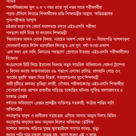
আমির
পদার্থবিজ্ঞানের ভুল ৬ ও ৭ নম্বর প্রশ্নে পূর্ণ নম্বর পাবে পরীক্ষার্থীরা
পড়ার টেবিলে ফিরতে শিক্ষার্থীদের প্রতি শিক্ষামন্ত্রীর আহ্বান, ক্ষতিগ্রস্তদের
পুনঃপরীক্ষার আশ্বাস
চট্টগ্রাম ছাড়া সব বোর্ডে যথাসময়ে চলবে এইচএসসি পরীক্ষা
পদত্যাগ দাবি নিয়ে যা বললেন শিক্ষামন্ত্রী
‘বিচারকের আসন থেকে বিদায়, ন্যায়ের আদর্শ থেকে নয়’— বিচারপতি আশফাকুল
সোনারগাঁওয়ের লিটল ম্যাগাজিন কিনতু’র এক যুগ, বর্ষা সংখ্যা প্রকাশ
‘এক দফা এক দাবি, মিলনের পদত্যাগ’ স্লোগানে উত্তরায় এইচএসসি পরীক্ষার্থীদের
বিক্ষোভ
কংগ্রেসকে চিঠি দিয়ে ইরানের বিরুদ্ধে নতুন সামরিক অভিযানের ঘোষণা ট্রাম্পের
৮ দিনের বন্যায় কক্সবাজারের ৪৯ শতাংশ এলাকা প্লাবিত, প্রাণহানি বেড়ে ৩২
‘ফার্মের মুরগি’ মন্তব্য ঘিরে বিতর্ক, সমালোচনার মুখে শিক্ষামন্ত্রী
ভারী বৃষ্টিতে জলমগ্ন কুমিল্লা নগরী, নৌকায় পরীক্ষাকেন্দ্রে এইচএসসি শিক্ষার্থীরা
সোনারগাঁওয়ে জাপান প্রবাসীর গাড়িতে ডাকাতির ঘটনায় লুন্ঠিত মালামালসহ ৪
ডাকাত গ্রেপ্তার
ধর্ষণের অভিযোগে গ্রেপ্তার শ্রাবন্তীর ব্যক্তিগত সহকারী, কঠোর শাস্তির দাবি
অভিনেত্রীর
বন্যাদুর্গত মানুষ ও প্রাণীদের সহায়তায় এগিয়ে আসার আহ্বান নিলয়-হিমির
বন্যাদুর্গত মানুষের জন্য অনুদান দিলেন অভিনেতা তৌসিফ
যশোরে জলাবদ্ধ বাড়িতে ঘুমন্ত স্কুলছাত্রীকে সাপের কামড়, মৃত্যু
বন্যার পানি ঘরে ঢুকলে আতঙ্ক নয়, আগে করুন এই ৭ কাজ