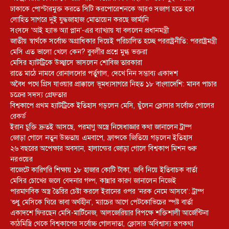
ঢাকাকে পোস্টারমুক্ত করতে সিটি করপোরেশনকে আরও সজাগ হতে হবে
লোহিত সাগরে দুই যুদ্ধজাহাজ মোতায়েন করছে জার্মানি
সংসদে ‘আই হ্যাভ অ্যা প্লান’-এর ব্যাখ্যায় যা বললেন প্রধানমন্ত্রী
জাতীয় স্বার্থকে সর্বোচ্চ অগ্রাধিকার দিয়েই পরিচালিত হচ্ছে পররাষ্ট্রনীতি: পররাষ্ট্রমন্ত্রী
মেসি এত ভালো খেলে কেন? বুবলীর প্রশ্নে মুগ্ধ ভক্তরা
মেসির হ্যাটট্রিকে উচ্ছ্বাসে ভাসলেন শোবিজ তারকারা
রাতে মাঠে নামবে রোনালদোর পর্তুগাল, দেখে নিন সম্ভাব্য একাদশ
‎অবৈধ পথে গ্রিস যাওয়ার প্রাক্কালে ভূমধ্যসাগরে নিহত ১৮ বাংলাদেশি: মানব পাচার
চক্রের সদস্য গ্রেফতার
বিশ্বকাপে প্রথম হ্যাটট্রিকে ইতিহাস গড়লেন মেসি, ছুঁলেন ক্লোসার সর্বোচ্চ গোলের
রেকর্ড
ইরান চুক্তি দ্রুতই আসছে, পরমাণু অস্ত্রে নিষেধাজ্ঞার কথা জানালেন ট্রাম্প
জোড়া গোলে নতুন উচ্চতায় এমবাপে, ফ্রান্সকে জিতিয়ে গড়লেন ইতিহাস
২৬ বছরের অপেক্ষার অবসান, হালান্ডের জোড়া গোলে বিশ্বকাপ মিশন শুরু
নরওয়ের
বাজেটে কারিগরি শিক্ষায় ১৮ হাজার কোটি টাকা, জবি নিয়ে ইতিবাচক বার্তা
মেসির চোখের জলে বেদনার গল্প, কান্নার কারণ জানালেন নিজেই
পারমাণবিক অস্ত্র তৈরির চেষ্টা করলে ইরানের ওপর ‘নরক নেমে আসবে’: ট্রাম্প
‘শুধু মেসিকে ঘিরে ভাবা অর্থহীন’, ম্যাচের আগে পেটকোভিচের স্পষ্ট বার্তা
একাদশে ফিরছেন মেসি-মার্টিনেজ, আলজেরিয়ার বিপক্ষে শক্তিশালী আর্জেন্টিনা
কাঠমিস্ত্রি থেকে বিশ্বকাপের সর্বোচ্চ গোলদাতা, ক্লোসার অবিশ্বাস্য রূপকথা