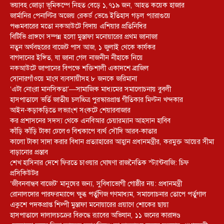
ভয়াবহ জোড়া ভূমিকম্পে নিহত বেড়ে ১,৭১৯ জন, আহত কয়েক হাজার
জার্মানির পেনাল্টির অজেয় রেকর্ড ভেঙে ইতিহাস গড়ল প্যারাগুয়ে
পঞ্চমবারের মতো নকআউটে বিদায় এশিয়ার প্রতিনিধির
বিটিভি প্রাঙ্গণে সম্পন্ন হলো মুস্তাফা মনোয়ারের প্রথম জানাজা
নতুন অর্থবছরের বাজেট পাস আজ, ১ জুলাই থেকে কার্যকর
বাগদানের ইঙ্গিত, যা জানা গেল নাজনীন নীহাকে নিয়ে
নকআউটে জাপানের বিপক্ষে শক্তিশালী একাদশে ব্রাজিল
সোনারগাঁওয়ে মাংস ব্যবসায়ীসহ ৮ জনকে জরিমানা
‘এটা নোংরা মানসিকতা’—সামাজিক মাধ্যমের সমালোচনায় বুবলী
হাসপাতালে ভর্তি জাতীয় চলচ্চিত্র পুরস্কারপ্রাপ্ত গীতিকার মিল্টন খন্দকার
আইন-কড়াকড়িতে লভ্যাংশ সংকটে শেয়ারবাজার
কর প্রশাসনের সদস্য থেকে এনবিআর চেয়ারম্যান আহসান হাবিব
কাঁড়ি কাঁড়ি টাকা ঢেলেও বিশ্বকাপে ব্যর্থ সৌদি আরব-কাতার
কালো টাকা সাদা করার বিধান প্রত্যাহারের আহ্বান প্রধানমন্ত্রীর, করমুক্ত আয়ের সীমা
বাড়ানোর প্রস্তাব
শেখ হাসিনার দেশে ফিরতে চাওয়ার ঘোষণা রাজনৈতিক স্ট্যান্টবাজি: চিফ
প্রসিকিউটর
‘জীবনবান্ধব বাজেট’ মানুষের জন্য, সুবিধাভোগী গোষ্ঠীর নয়: প্রধানমন্ত্রী
রোনালদোর পারফরম্যান্সে ক্ষুব্ধ পর্তুগিজ গণমাধ্যম, সমালোচনার তোপে পর্তুগাল
একুশে পদকপ্রাপ্ত শিল্পী মুস্তাফা মনোয়ারের প্রয়াণে শোকের ছায়া
হাসপাতালে দালালচক্রের বিরুদ্ধে র‍্যাবের অভিযান, ১১ জনের কারাদণ্ড