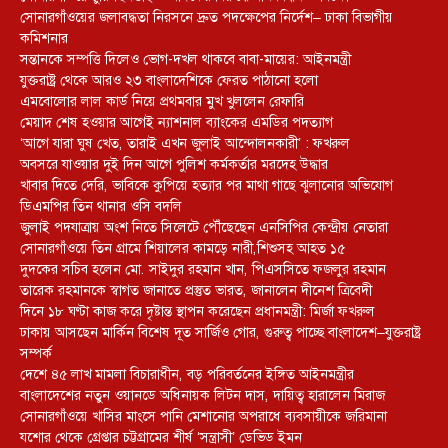
সোনারগাঁওয়ের জলাবদ্ধতা নিরসনে দ্রুত পদক্ষেপের নির্দেশ– ঢাকা বিভাগীয়
কমিশনার
সন্তানকে সম্পত্তি দিলেও ভোগ-দখল থাকবে বাবা-মায়ের: আইনমন্ত্রী
যুক্তরাষ্ট্র থেকে আরও ২৩ বাংলাদেশিকে ফেরত পাঠানো হলো
এমবোলোর লাল কার্ড নিয়ে প্রথমবার মুখ খুললেন রেফারি
মেয়াদ শেষ হওয়ার আগেই ন্যাশনাল ব্যাংকের এমডির পদত্যাগ
‘আগে যারা ঘুষ খেত, তারাই এখন জুলাই আন্দোলনকারী’ : ফখরুল
অবসরে যাওয়ার দুই দিন আগে পুলিশ কর্মকর্তার মরদেহ উদ্ধার
খাবার দিতে দেরি, ভাবিকে কুপিয়ে হত্যার পর মাথা গাছে ঝুলানোর অভিযোগ
ডিএমপির তিন থানার ওসি বদলি
জুলাই পদযাত্রায় অংশ নিতে সিলেটে পৌঁছেছেন এনসিপির কেন্দ্রীয় নেতারা
সোনারগাঁওয়ে তিন গ্রামে শিয়ালের কামড়ে নারী,শিশুসহ আহত ১৫
দুদকের সচিব হলেন মো. সাইদুর রহমান খান, পিএসসিতে ফজলুর রহমান
তারেক রহমানকে স্বাগত জানাতে প্রস্তুত ভারত, জানালেন দীনেশ ত্রিবেদী
দিনে ১৮ ঘণ্টা কাজ করে দৃষ্টান্ত স্থাপন করেছেন প্রধানমন্ত্রী: মির্জা ফখরুল
ঢাকায় আসছেন মার্কিন বিশেষ দূত সার্জিও গোর, গুরুত্ব পাচ্ছে বাংলাদেশ–যুক্তরাষ্ট্র
সম্পর্ক
দেশে ৪৫ লাখ মামলা বিচারাধীন, বড় পরিবর্তনের ইঙ্গিত আইনমন্ত্রীর
বাংলাদেশের নতুন ওয়ানডে অধিনায়ক লিটন দাস, দায়িত্ব হারালেন মিরাজ
সোনারগাঁওয়ে খাসির মাংসে পানি মেশানোর অপরাধে ব্যবসায়ীকে জরিমানা
যশোর থেকে গ্রেপ্তার চট্টগ্রামের শীর্ষ ‘সন্ত্রাসী’ ডেভিড ইমন