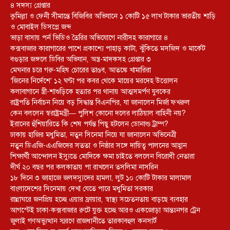
৪ সদস্য গ্রেপ্তার
কুমিল্লা ও ফেনী সীমান্তে বিজিবির অভিযানে ১ কোটি ১৫ লাখ টাকার ভারতীয় শাড়ি
ও মোবাইল ডিসপ্লে জব্দ
ভাড়া বাসায় পর্ন ভিডিও তৈরির অভিযোগে নারীসহ কারাগারে ৪
কক্সবাজার কারাগারের পাশে প্রকাশ্যে পাহাড় কাটা, ঝুঁকিতে মসজিদ ও মার্কেট
বগুড়ার জঙ্গলে ডিবির অভিযান, অস্ত্র-মাদকসহ গ্রেপ্তার ৩
মেঘনার চরে গরু-মহিষ চোরের তাণ্ডব, আতঙ্কে খামারিরা
‘জিনের নির্দেশে’ ১২ ঘণ্টা পর কবর থেকে মায়ের মরদেহ উত্তোলন
কলাবাগানে স্ত্রী-শাশুড়িকে হত্যার পর থানায় আত্মসমর্পণ যুবকের
রাষ্ট্রপতি নির্বাচন নিয়ে বড় সিদ্ধান্ত বিএনপির, যা জানালেন মির্জা ফখরুল
কেন বললেন স্বরাষ্ট্রমন্ত্রী— পুলিশ কোনো দলের লাঠিয়াল বাহিনী নয়?
ইরানের হুঁশিয়ারিতে কি শেষ পর্যন্ত পিছু হটলেন ডোনাল্ড ট্রাম্প?
ঢাকায় হাজির মধুমিতা, নতুন সিনেমা নিয়ে যা জানালেন অভিনেত্রী
নতুন ডিএজি-এএজিদের সততা ও নিষ্ঠার সঙ্গে দায়িত্ব পালনের আহ্বান
শিক্ষার্থী আন্দোলন ইস্যুতে মোদিকে ক্ষমা চাইতে বললেন বিরোধী নেতারা
দীর্ঘ ২০ বছর পর কলকাতায় পা রাখলেন তসলিমা নাসরিন
১৮ দিনে ৩ জাহাজে জলদস্যুদের হামলা, লুট ১০ কোটি টাকার মালামাল
বাংলাদেশের সিনেমায় দেখা যেতে পারে মধুমিতা সরকার
রান্নাঘরে জনপ্রিয় হচ্ছে এয়ার ফ্রায়ার, স্বাস্থ্য সচেতনতায় বাড়ছে ব্যবহার
আগস্টেই ঢাকা-কক্সবাজার রুটে যুক্ত হচ্ছে আরও একজোড়া আন্তঃনগর ট্রেন
জুলাই গণঅভ্যুত্থান স্মরণে রাজধানীতে তারকাবহুল কনসার্ট