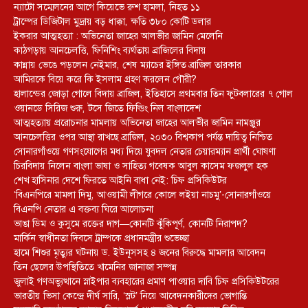
ন্যাটো সম্মেলনের আগে কিয়েভে রুশ হামলা, নিহত ১১
ট্রাম্পের ডিজিটাল মুদ্রায় বড় ধাক্কা, ক্ষতি ৩৮০ কোটি ডলার
ইকরার আত্মহত্যা : অভিনেতা জাহের আলভীর জামিন মেলেনি
কাঠগড়ায় আনচেলত্তি, ফিনিশিং ব্যর্থতায় ব্রাজিলের বিদায়
কান্নায় ভেঙে পড়লেন নেইমার, শেষ ম্যাচের ইঙ্গিত ব্রাজিল তারকার
আমিরকে বিয়ে করে কি ইসলাম গ্রহণ করলেন গৌরী?
হালান্ডের জোড়া গোলে বিদায় ব্রাজিল, ইতিহাসে প্রথমবার তিন ফুটবলারের ৭ গোল
ওয়ানডে সিরিজ শুরু, টসে জিতে ফিল্ডিং নিল বাংলাদেশ
আত্মহত্যায় প্ররোচনার মামলায় অভিনেতা জাহের আলভীর জামিন নামঞ্জুর
আনচেলত্তির ওপর আস্থা রাখছে ব্রাজিল, ২০৩০ বিশ্বকাপ পর্যন্ত দায়িত্ব নিশ্চিত
সোনারগাঁওয়ে গণসংযোগের মধ্য দিয়ে যুবদল নেতার চেয়ারম্যান প্রার্থী ঘোষণা
চিরবিদায় নিলেন বাংলা ভাষা ও সাহিত্য গবেষক আবুল কাসেম ফজলুল হক
শেখ হাসিনার দেশে ফিরতে আইনি বাধা নেই: চিফ প্রসিকিউটর
‘বিএনপিরে মামলা দিমু, আওয়ামী লীগরে কোলে লইয়া নাচমু’-সোনারগাঁওয়ে
বিএনপি নেতার এ বক্তব্য ঘিরে আলোচনা
ভাঙা ডিম ও কুসুমে রক্তের দাগ—কোনটি ঝুঁকিপূর্ণ, কোনটি নিরাপদ?
মার্কিন স্বাধীনতা দিবসে ট্রাম্পকে প্রধানমন্ত্রীর শুভেচ্ছা
হামে শিশুর মৃত্যুর ঘটনায় ড. ইউনূসসহ ৪ জনের বিরুদ্ধে মামলার আবেদন
তিন ছেলের উপস্থিতিতে খামেনির জানাজা সম্পন্ন
জুলাই গণঅভ্যুত্থানে স্নাইপার ব্যবহারের প্রমাণ পাওয়ার দাবি চিফ প্রসিকিউটরের
ভারতীয় ভিসা কেন্দ্রে দীর্ঘ সারি, ‘স্লট’ নিয়ে আবেদনকারীদের ভোগান্তি