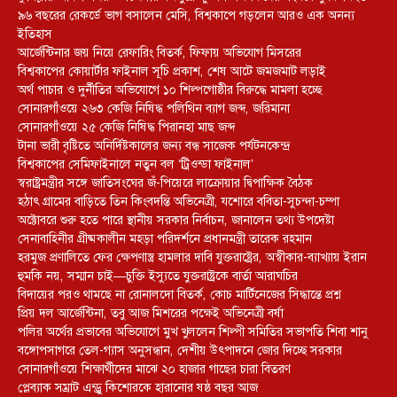
৯৬ বছরের রেকর্ডে ভাগ বসালেন মেসি, বিশ্বকাপে গড়লেন আরও এক অনন্য
ইতিহাস
আর্জেন্টিনার জয় নিয়ে রেফারিং বিতর্ক, ফিফায় অভিযোগ মিসরের
বিশ্বকাপের কোয়ার্টার ফাইনাল সূচি প্রকাশ, শেষ আটে জমজমাট লড়াই
অর্থ পাচার ও দুর্নীতির অভিযোগে ১০ শিল্পগোষ্ঠীর বিরুদ্ধে মামলা হচ্ছে
সোনারগাঁওয়ে ২৬৩ কেজি নিষিদ্ধ পলিথিন ব্যাগ জব্দ, জরিমানা
সোনারগাঁওয়ে ২৫ কেজি নিষিদ্ধ পিরানহা মাছ জব্দ
টানা ভারী বৃষ্টিতে অনির্দিষ্টকালের জন্য বন্ধ সাজেক পর্যটনকেন্দ্র
বিশ্বকাপের সেমিফাইনালে নতুন বল ‘ট্রিওন্ডা ফাইনাল’
স্বরাষ্ট্রমন্ত্রীর সঙ্গে জাতিসংঘের জঁ-পিয়েরে লাক্রোয়ার দ্বিপাক্ষিক বৈঠক
হঠাৎ গ্রামের বাড়িতে তিন কিংবদন্তি অভিনেত্রী, যশোরে ববিতা-সুচন্দা-চম্পা
অক্টোবরে শুরু হতে পারে স্থানীয় সরকার নির্বাচন, জানালেন তথ্য উপদেষ্টা
সেনাবাহিনীর গ্রীষ্মকালীন মহড়া পরিদর্শনে প্রধানমন্ত্রী তারেক রহমান
হরমুজ প্রণালিতে ফের ক্ষেপণাস্ত্র হামলার দাবি যুক্তরাষ্ট্রের, অস্বীকার-ব্যাখ্যায় ইরান
হুমকি নয়, সম্মান চাই—চুক্তি ইস্যুতে যুক্তরাষ্ট্রকে বার্তা আরাঘচির
বিদায়ের পরও থামছে না রোনালদো বিতর্ক, কোচ মার্টিনেজের সিদ্ধান্তে প্রশ্ন
প্রিয় দল আর্জেন্টিনা, তবু আজ মিশরের পক্ষেই অভিনেত্রী বর্ষা
পলির অর্থের প্রভাবের অভিযোগে মুখ খুললেন শিল্পী সমিতির সভাপতি শিবা শানু
বঙ্গোপসাগরে তেল-গ্যাস অনুসন্ধান, দেশীয় উৎপাদনে জোর দিচ্ছে সরকার
সোনারগাঁওয়ে শিক্ষার্থীদের মাঝে ২০ হাজার গাছের চারা বিতরণ
প্লেব্যাক সম্রাট এন্ড্রু কিশোরকে হারানোর ষষ্ঠ বছর আজ