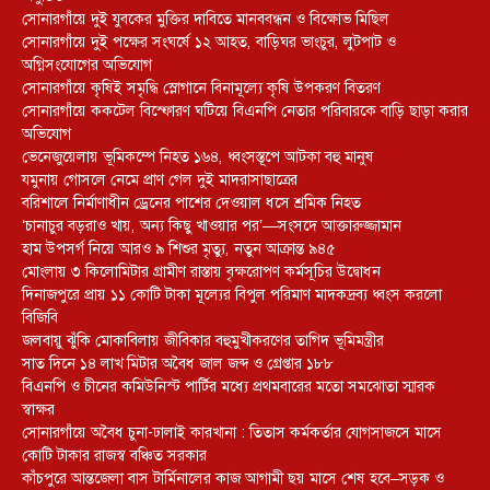
সোনারগাঁয়ে দুই যুবকের মুক্তির দাবিতে মানববন্ধন ও বিক্ষোভ মিছিল
সোনারগাঁয়ে দুই পক্ষের সংঘর্ষে ১২ আহত, বাড়িঘর ভাংচুর, লুটপাট ও
অগ্নিসংযোগের অভিযোগ
সোনারগাঁয়ে কৃষিই সমৃদ্ধি স্লোগানে বিনামূল্যে কৃষি উপকরণ বিতরণ
সোনারগাঁয়ে ককটেল বিস্ফোরণ ঘটিয়ে বিএনপি নেতার পরিবারকে বাড়ি ছাড়া করার
অভিযোগ
ভেনেজুয়েলায় ভূমিকম্পে নিহত ১৬৪, ধ্বংসস্তূপে আটকা বহু মানুষ
যমুনায় গোসলে নেমে প্রাণ গেল দুই মাদরাসাছাত্রের
বরিশালে নির্মাণাধীন ড্রেনের পাশের দেওয়াল ধসে শ্রমিক নিহত
‘চানাচুর বড়রাও খায়, অন্য কিছু খাওয়ার পর’—সংসদে আক্তারুজ্জামান
হাম উপসর্গ নিয়ে আরও ৯ শিশুর মৃত্যু, নতুন আক্রান্ত ৯৪৫
মোংলায় ৩ কিলোমিটার গ্রামীণ রাস্তায় বৃক্ষরোপণ কর্মসূচির উদ্বোধন
দিনাজপুরে প্রায় ১১ কোটি টাকা মূল্যের বিপুল পরিমাণ মাদকদ্রব্য ধ্বংস করলো
বিজিবি
জলবায়ু ঝুঁকি মোকাবিলায় জীবিকার বহুমুখীকরণের তাগিদ ভূমিমন্ত্রীর
সাত দিনে ১৪ লাখ মিটার অবৈধ জাল জব্দ ও গ্রেপ্তার ১৮৮
বিএনপি ও চীনের কমিউনিস্ট পার্টির মধ্যে প্রথমবারের মতো সমঝোতা স্মারক
স্বাক্ষর
সোনারগাঁয়ে অবৈধ চুনা-ঢালাই কারখানা : তিতাস কর্মকর্তার যোগসাজসে মাসে
কোটি টাকার রাজস্ব বঞ্চিত সরকার
কাঁচপুরে আন্তজেলা বাস টার্মিনালের কাজ আগামী ছয় মাসে শেষ হবে–সড়ক ও