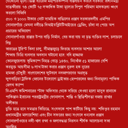
যেকোনো মূল্যে তিস্তা ব্যারেজ মহাপরিকল্পনা বাস্তবায়ন করবে সরকার: প্রধানমন্ত্রী
সাতক্ষীরায় ৭৩ কোটি ৭৫ লক্ষাধিক টাকা মূল্যের বিপুল পরিমাণ মাদকদ্রব্য ধ্বংস
করলো বিজিবি
৫০০ ও ১০০০ টাকার নোট সাময়িক বাতিলের প্রস্তাব সরকারদলীয় এমপির
সোনারগাঁয়ে মেঘনা নদীতে বিআইডব্লিউটিআইয়ের ড্রেজিং, চাঁদা না পেয়ে অপ
প্রচারের অভিযোগ
সোনারগাঁওয়ে রাস্তার উপর বাড়ি নির্মান, বের করা যায় না মৃত ব্যক্তির লাশ, চলাচলে
বিঘ্ন
ভারতের টুরিস্ট ভিসা চালু, সীমান্তজুড়ে ফিরছে ব্যবসার আশার আলো
শিক্ষায় ডিগ্রি ব্যবসার অবসান ঘটানো হবে: ববি হাজ্জাজ
ভেনেজুয়েলায় ভূমিকম্পে নিহত বেড়ে ১৪৩০, নিখোঁজ ৫১ হাজারের বেশি
করমুক্ত আয়সীমা ৬ লাখ টাকা করার প্রস্তাব নুরুল হক নুরের
হামজা চৌধুরী: বাংলাদেশের ফুটবলে নবজাগরণের অগ্রদূত
ফুলবাড়িয়া ট্রাফিক জোনের উদ্যোগে ড্রাইভার-হেল্পারদের জন্য বিনামূল্যে পাক্ষিক
হেলথ ক্যাম্প
ডিএমপি কমিশনারের স্টাফ অফিসার থেকে সরিয়ে দেওয়া হলো মাসুদ রানাকে
পাকিস্তান-ইরানের পররাষ্ট্রমন্ত্রীর ফোনালাপ, শান্তি ও স্থিতিশীলতা বজায় রাখার
অঙ্গীকার
চুক্তি হতে হবে সমতার ভিত্তিতে, সংসদকে পাশ কাটিয়ে কিছু নয়: শফিকুর রহমান
প্রধানমন্ত্রীর মালয়েশিয়া এবং চীন সফরের জন্য সংসদে ধন্যবাদ প্রস্তাব
সোনারগাঁওয়ের নদী-খাল রক্ষা ও জলাবদ্ধতা নিরসন শীর্ষক আলোচনা সভা
অনুষ্ঠিত