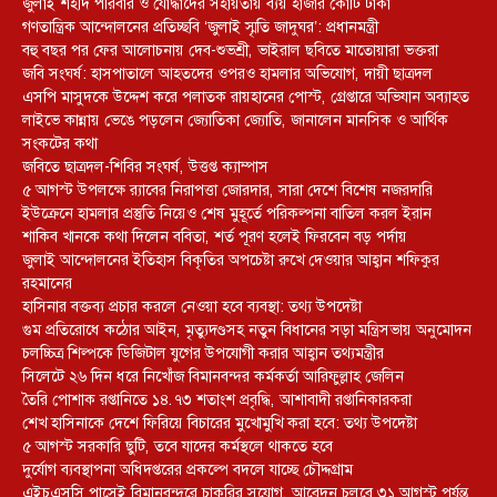
জুলাই শহীদ পরিবার ও যোদ্ধাদের সহায়তায় ব্যয় হাজার কোটি টাকা
গণতান্ত্রিক আন্দোলনের প্রতিচ্ছবি ‘জুলাই স্মৃতি জাদুঘর’: প্রধানমন্ত্রী
বহু বছর পর ফের আলোচনায় দেব-শুভশ্রী, ভাইরাল ছবিতে মাতোয়ারা ভক্তরা
জবি সংঘর্ষ: হাসপাতালে আহতদের ওপরও হামলার অভিযোগ, দায়ী ছাত্রদল
এসপি মাসুদকে উদ্দেশ করে পলাতক রায়হানের পোস্ট, গ্রেপ্তারে অভিযান অব্যাহত
লাইভে কান্নায় ভেঙে পড়লেন জ্যোতিকা জ্যোতি, জানালেন মানসিক ও আর্থিক
সংকটের কথা
জবিতে ছাত্রদল-শিবির সংঘর্ষ, উত্তপ্ত ক্যাম্পাস
৫ আগস্ট উপলক্ষে র‌্যাবের নিরাপত্তা জোরদার, সারা দেশে বিশেষ নজরদারি
ইউক্রেনে হামলার প্রস্তুতি নিয়েও শেষ মুহূর্তে পরিকল্পনা বাতিল করল ইরান
শাকিব খানকে কথা দিলেন ববিতা, শর্ত পূরণ হলেই ফিরবেন বড় পর্দায়
জুলাই আন্দোলনের ইতিহাস বিকৃতির অপচেষ্টা রুখে দেওয়ার আহ্বান শফিকুর
রহমানের
হাসিনার বক্তব্য প্রচার করলে নেওয়া হবে ব্যবস্থা: তথ্য উপদেষ্টা
গুম প্রতিরোধে কঠোর আইন, মৃত্যুদণ্ডসহ নতুন বিধানের সড়া মন্ত্রিসভায় অনুমোদন
চলচ্চিত্র শিল্পকে ডিজিটাল যুগের উপযোগী করার আহ্বান তথ্যমন্ত্রীর
সিলেটে ২৬ দিন ধরে নিখোঁজ বিমানবন্দর কর্মকর্তা আরিফুল্লাহ জেলিন
তৈরি পোশাক রপ্তানিতে ১৪.৭৩ শতাংশ প্রবৃদ্ধি, আশাবাদী রপ্তানিকারকরা
শেখ হাসিনাকে দেশে ফিরিয়ে বিচারের মুখোমুখি করা হবে: তথ্য উপদেষ্টা
৫ আগস্ট সরকারি ছুটি, তবে যাদের কর্মস্থলে থাকতে হবে
দুর্যোগ ব্যবস্থাপনা অধিদপ্তরের প্রকল্পে বদলে যাচ্ছে চৌদ্দগ্রাম
এইচএসসি পাসেই বিমানবন্দরে চাকরির সুযোগ, আবেদন চলবে ৩১ আগস্ট পর্যন্ত