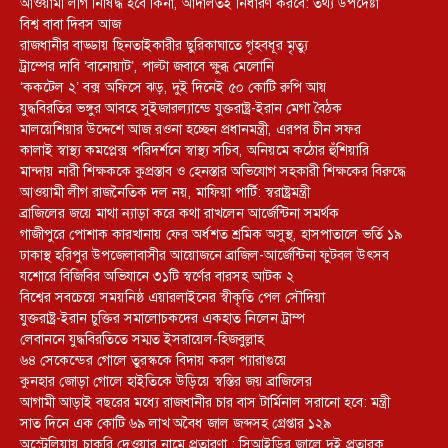
আওয়ামী লীগ নিষিদ্ধ হবে কিনা, আদালতই নির্ধারণ করবে: তথ্য উপদেষ্টা
বিশ্ব বাবা দিবস আজ
রাজধানীর বাড্ডায় ছিনতাইকারীর ছুরিকাঘাতে গৃহবধূর মৃত্যু
ট্রাম্পের দাবি ‘বানোয়াট’, পাল্টা জবাবে ক্ষুব্ধ মেলোনি
‘ককটেল ২’ বক্স অফিসে ঝড়, দুই দিনেই ৫০ কোটি রুপি আয়
যুদ্ধবিরতির ভঙ্গুর আবহে সুইজারল্যান্ডে যুক্তরাষ্ট্র-ইরান মেগা বৈঠক
মালয়েশিয়ার উদ্দেশে আজ রওনা হচ্ছেন প্রধানমন্ত্রী, এরপর চীন সফর
কালাই স্বাস্থ্য কমপ্লেক্স পরিদর্শনে স্বাস্থ্য সচিব, অনিয়মে কঠোর হুঁশিয়ারি
মান্দায় নারী শিক্ষককে কুপ্রস্তাব ও হেনস্তার অভিযোগ সহকারী শিক্ষকের বিরুদ্ধে
আওয়ামী লীগ রাজনৈতিক দল নয়, মাফিয়া পার্টি: স্বরাষ্ট্রমন্ত্রী
ব্রাজিলের জয়ে মাথা ন্যাড়া করে কথা রাখলেন আর্জেন্টিনা সমর্থক
গাজীপুরে পোশাক কারখানায় ফের অর্ধশত শ্রমিক অসুস্থ, হাসপাতালে ভর্তি ১৯
ঢাকাস্থ হরিপুর উপজেলাবাসীর আয়োজনে ব্রাজিল-আর্জেন্টিনা ফুটবল উৎসব
যশোরে বিজিবির অভিযানে ৩১টি স্বর্ণের বারসহ আটক ২
বিশ্বের সবচেয়ে সময়নিষ্ঠ এয়ারলাইনের স্বীকৃতি পেল সৌদিয়া
যুক্তরাষ্ট্র-ইরান চুক্তির সমালোচকদের একহাত নিলেন ট্রাম্প
লেবাননে যুদ্ধবিরতিতে সম্মত ইসরায়েল-হিজবুল্লাহ
৬৪ সেকেন্ডের গোলে তুরস্ককে বিদায় করল প্যারাগুয়ে
কুনহার জোড়া গোলে হাইতিকে উড়িয়ে স্বস্তির জয় ব্রাজিলের
আগামী আড়াই বছরের মধ্যে রাজধানীর চার বাস টার্মিনাল সরানো হবে: মন্ত্রী
সাত দিনে এক কোটি ৬৯ লাখ অবৈধ জাল জব্দসহ গ্রেপ্তার ১২৯
‎অস্ট্রেলিয়ায় চাকরি দেওয়ার নামে প্রতারণা : সিআইডির জালে দুই প্রতারক