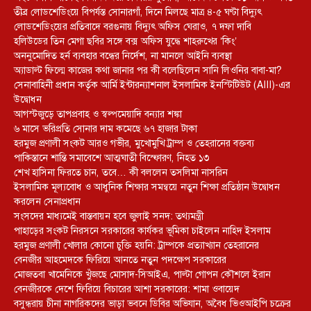
তীব্র লোডশেডিংয়ে বিপর্যস্ত সোনারগাঁ, দিনে মিলছে মাত্র ৪-৫ ঘণ্টা বিদ্যুৎ
লোডশেডিংয়ের প্রতিবাদে বরগুনায় বিদ্যুৎ অফিস ঘেরাও, ৭ দফা দাবি
হলিউডের তিন মেগা ছবির সঙ্গে বক্স অফিস যুদ্ধে শাহরুখের ‘কিং’
অননুমোদিত হর্ন ব্যবহার বন্ধের নির্দেশ, না মানলে আইনি ব্যবস্থা
অ্যাডাল্ট ফিল্মে কাজের কথা জানার পর কী বলেছিলেন সানি লিওনির বাবা-মা?
সেনাবাহিনী প্রধান কর্তৃক আর্মি ইন্টারন্যাশনাল ইসলামিক ইনস্টিটিউট (AIII)-এর
উদ্বোধন
আগস্টজুড়ে তাপপ্রবাহ ও স্বল্পমেয়াদি বন্যার শঙ্কা
৬ মাসে ভরিপ্রতি সোনার দাম কমেছে ৬৭ হাজার টাকা
হরমুজ প্রণালী সংকট আরও গভীর, মুখোমুখি ট্রাম্প ও তেহরানের বক্তব্য
পাকিস্তানে শান্তি সমাবেশে আত্মঘাতী বিস্ফোরণ, নিহত ১৩
শেখ হাসিনা ফিরতে চান, তবে… কী বললেন তসলিমা নাসরিন
ইসলামিক মূল্যবোধ ও আধুনিক শিক্ষার সমন্বয়ে নতুন শিক্ষা প্রতিষ্ঠান উদ্বোধন
করলেন সেনাপ্রধান
সংসদের মাধ্যমেই বাস্তবায়ন হবে জুলাই সনদ: তথ্যমন্ত্রী
পাহাড়ের সংকট নিরসনে সরকারের কার্যকর ভূমিকা চাইলেন নাহিদ ইসলাম
হরমুজ প্রণালী খোলার কোনো চুক্তি হয়নি: ট্রাম্পকে প্রত্যাখ্যান তেহরানের
বেনজীর আহমেদকে ফিরিয়ে আনতে নতুন পদক্ষেপ সরকারের
মোজতবা খামেনিকে খুঁজছে মোসাদ-সিআইএ, পাল্টা গোপন কৌশলে ইরান
বেনজীরকে দেশে ফিরিয়ে বিচারের আশা সরকারের: শামা ওবায়েদ
বসুন্ধরায় চীনা নাগরিকদের ভাড়া ভবনে ডিবির অভিযান, অবৈধ ভিওআইপি চক্রের