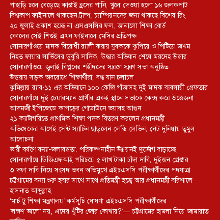
পাহাড়ি ঢলে বেড়েছে কাপ্তাই হ্রদের পানি, খুলে দেওয়া হলো ১৬ জলকপাট
বিশ্বকাপ ফাইনালে থাকছেন ট্রাম্প, চ্যাম্পিয়নদের জন্য থাকছে বিশেষ রিং
২০ জুলাই প্রকাশ হচ্ছে না এসএসসির ফল, জানালো শিক্ষা বোর্ড
কোলের সেই শিশুই এখন ফাইনালে মেসির প্রতিপক্ষ
সোনারগাঁওয়ে মাদক বিরোধী র‌্যালী করায় যুবককে কুপিয়ে ও পিটিয়ে জখম
নিহত ফায়ার সার্ভিসের ডুবুরি সাদিক, উদ্ধার অভিযান শেষে মরদেহ উদ্ধার
সোনারগাঁওয়ে জুলাই বিপ্লবের শহীদদের স্মরণে স্মরণ সভা অনুষ্ঠিত
উত্তরায় সড়ক অবরোধে শিক্ষার্থীরা, বন্ধ যান চলাচল
কুমিল্লায় র‍্যাব-১১ এর অভিযানে ১০০ কেজি গাঁজাসহ দুই মাদক ব্যবসায়ী গ্রেফতার
সোনারগাঁয়ে দুই চেয়ারম্যান প্রার্থীর একই স্থানে সভাকে কেন্দ্র করে উত্তেজনা
আদমজী ইপিজেডে কাপড়ের গোডাউনে ভয়াবহ আগুন
২১ ক্যাটাগরিতে প্রাথমিক শিক্ষা পদক বিতরণ করলেন প্রধানমন্ত্রী
অভিষেকের আগেই সেন্ট স্যাটিন ছাড়লেন লেক্সি লেভিন, নেট দুনিয়ায় তুমুল
আলোচনা
ভারী বর্ষণে বন্যা-জলাবদ্ধতা: পরিকল্পনাহীন উন্নয়নই দুর্ভোগ বাড়াচ্ছে
সোনারগাঁয়ে ডিজিএফআই পরিচয়ে ৫ লাখ টাকা চাঁদা দাবি, দুইজন গ্রেপ্তার
৩ দফা দাবি নিয়ে সংসদ ভবন অভিমুখে এইচএসসি পরীক্ষার্থীদের পদযাত্রা
চট্টগ্রামের বন্যা শুরু হবার সাথে সাথে প্রতিমন্ত্রী হজ্বে আর প্রধানমন্ত্রী বরিশালে–
হাসনাত আব্দুল্লাহ
‘মার্চ টু শিক্ষা মন্ত্রণালয়’ কর্মসূচি ঘোষণা এইচএসসি পরীক্ষার্থীদের
‘লক্ষণ ভালো নয়, এদের খুঁটির জোর কোথায়?’— চট্টগ্রামের হামলা নিয়ে জামায়াত