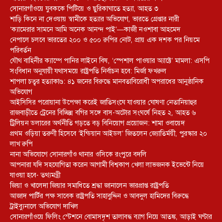
সোনারগাঁওয়ে যুবককে পিটিয়ে ও ছুরিকাঘাতে হত্যা, আহত ৩
শাড়ি কিনে না দেওয়ায় স্বামীকে হত্যার অভিযোগ, ভারতে গ্রেপ্তার নারী
‘ক্যামেরার সামনে আমি অনেক আনন্দ পাই’—কাজী নওশাবা আহমেদ
নেপালে চলবে ভারতের ২০০ ও ৫০০ রুপির নোট, প্রায় এক দশক পর নিয়মে
পরিবর্তন
যৌথ বাহিনীর ক্যাম্পে পানির লাইনে বিষ, ‘স্পেশাল পাওয়ার অ্যাক্টে’ মামলা: এসপি
সংবিধান অনুযায়ী যথাসময়ে রাষ্ট্রপতি নির্বাচন হবে: মির্জা ফখরুল
শাপলা চত্বর হত্যাকাণ্ড: ৪১ জনের বিরুদ্ধে মানবতাবিরোধী অপরাধের আনুষ্ঠানিক
অভিযোগ
আইসিসির পরোয়ানা উপেক্ষা করেই জাতিসংঘে যাওয়ার ঘোষণা নেতানিয়াহুর
রাজবাড়ীতে ট্রেনের বিচ্ছিন্ন বগির সঙ্গে বাস-অটোর সংঘর্ষে নিহত ২, আহত ৬
ট্রিলিয়ন ডলারের অর্থনীতি গড়তে বড় বিনিয়োগ প্রয়োজন: শামা ওবায়েদ
প্রথম ওড়িয়া তরুণী হিসেবে ‘ইন্ডিয়ান আইডল’ জিতলেন জ্যোতির্ময়ী, পুরস্কার ২০
লাখ রুপি
নানা অভিযোগে সোনারগাঁও থানার ওসিকে রংপুরে বদলি
আপনারা যদি সহযোগিতা করেন আগামী বিশ্বকাপ খেলা লাভজনক ইভেন্টে নিয়ে
যাওয়া হবে- তথ্যমন্ত্রী
জিয়া ও খালেদা জিয়ার সমাধিতে শ্রদ্ধা জানালেন ভারপ্রাপ্ত রাষ্ট্রপতি
আজাদ পার্টির পক্ষ সাবেক রাষ্ট্রপতি সাহাবুদ্দিন ও আবদুল হামিদের বিরুদ্ধে
ট্রাইব্যুনালে অভিযোগ দাখিল
সোনারগাঁওয়ে ফিলিং স্টেশনে বোমাসদৃশ তালাবদ্ধ ব্যাগ নিয়ে আতঙ্ক, আড়াই ঘণ্টার