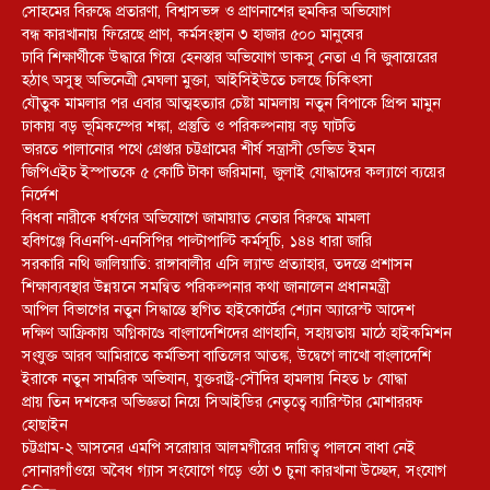
সোহমের বিরুদ্ধে প্রতারণা, বিশ্বাসভঙ্গ ও প্রাণনাশের হুমকির অভিযোগ
বন্ধ কারখানায় ফিরেছে প্রাণ, কর্মসংস্থান ৩ হাজার ৫০০ মানুষের
ঢাবি শিক্ষার্থীকে উদ্ধারে গিয়ে হেনস্তার অভিযোগ ডাকসু নেতা এ বি জুবায়েরের
হঠাৎ অসুস্থ অভিনেত্রী মেঘলা মুক্তা, আইসিইউতে চলছে চিকিৎসা
যৌতুক মামলার পর এবার আত্মহত্যার চেষ্টা মামলায় নতুন বিপাকে প্রিন্স মামুন
ঢাকায় বড় ভূমিকম্পের শঙ্কা, প্রস্তুতি ও পরিকল্পনায় বড় ঘাটতি
ভারতে পালানোর পথে গ্রেপ্তার চট্টগ্রামের শীর্ষ সন্ত্রাসী ডেভিড ইমন
জিপিএইচ ইস্পাতকে ৫ কোটি টাকা জরিমানা, জুলাই যোদ্ধাদের কল্যাণে ব্যয়ের
নির্দেশ
বিধবা নারীকে ধর্ষণের অভিযোগে জামায়াত নেতার বিরুদ্ধে মামলা
হবিগঞ্জে বিএনপি-এনসিপির পাল্টাপাল্টি কর্মসূচি, ১৪৪ ধারা জারি
সরকারি নথি জালিয়াতি: রাঙ্গাবালীর এসি ল্যান্ড প্রত্যাহার, তদন্তে প্রশাসন
শিক্ষাব্যবস্থার উন্নয়নে সমন্বিত পরিকল্পনার কথা জানালেন প্রধানমন্ত্রী
আপিল বিভাগের নতুন সিদ্ধান্তে স্থগিত হাইকোর্টের শ্যোন অ্যারেস্ট আদেশ
দক্ষিণ আফ্রিকায় অগ্নিকাণ্ডে বাংলাদেশিদের প্রাণহানি, সহায়তায় মাঠে হাইকমিশন
সংযুক্ত আরব আমিরাতে কর্মভিসা বাতিলের আতঙ্ক, উদ্বেগে লাখো বাংলাদেশি
ইরাকে নতুন সামরিক অভিযান, যুক্তরাষ্ট্র-সৌদির হামলায় নিহত ৮ যোদ্ধা
প্রায় তিন দশকের অভিজ্ঞতা নিয়ে সিআইডির নেতৃত্বে ব্যারিস্টার মোশাররফ
হোছাইন
চট্টগ্রাম-২ আসনের এমপি সরোয়ার আলমগীরের দায়িত্ব পালনে বাধা নেই
সোনারগাঁওয়ে অবৈধ গ্যাস সংযোগে গড়ে ওঠা ৩ চুনা কারখানা উচ্ছেদ, সংযোগ