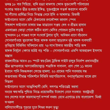
তদন্ত ১৮ বার পিছিয়ে, হাদি হত্যা মামলায় ক্ষোভ ভুক্তভোগী পরিবারের
সংঘাত আরও তীব্র হওয়ার ইঙ্গিত, যুক্তরাষ্ট্রকে সতর্ক করলেন খামেনি
আ.লীগের প্রার্থিতা নিয়ে সিদ্ধান্ত নেবে ইসি ও আদালত: রিজভী
ফাইনালের আগে মেসি ঠেকানোর রণকৌশল জানাল স্পেন
বিশ্বকাপ ফাইনালে ঢাকার মঞ্চ মাতাবেন সঞ্জয় দেব ও প্রীতম হাসান
এমবাপ্পের জোড়া গোলে কঠিন হলো মেসির গোল্ডেন বুটের লড়াই
সুন্দরবন-১২ লঞ্চের সঙ্গে সংঘর্ষে ট্রলার ডুবি, আটজন প্রাণে বাঁচলেন
সোনারগাঁওয়ে মুচলেকা দিয়ে মাদক ব্যবসা ছাড়লেন দুই মাদক ব্যবসায়ী
কুমিল্লায় বিজিবির অভিযানে প্রায় ৭৫ লাখ টাকার ভারতীয় শাড়ি জব্দ
মাদক নির্মূলে খেলার মাঠই বড় শক্তি – সোনারগাঁওয়ে এমপি আজহারুল ইসলাম
মান্নান
রাজধানীতে আরও ৫০ স্পটে স্বয়ংক্রিয় ট্রাফিক লাইট চালুর নির্দেশ প্রধানমন্ত্রীর
তীব্র তাপপ্রবাহে আলজেরিয়াজুড়ে শতাধিক দাবানল, প্রাণ গেল ১১ জনের
ইরানে পানি বিশুদ্ধকরণ কেন্দ্রে হামলা, ২০ গ্রামের পানি সরবরাহ বন্ধ
কক্সবাজার সীমান্ত পরিদর্শনে বিজিবি মহাপরিচালক, বন্যাদুর্গতদের মাঝে ত্রাণ
বিতরণ
ফাইনালের আগে আত্মবিশ্বাসী মেসি, দলগত শক্তিতেই ভরসা
বন্যার ক্ষয়ক্ষতি পুষিয়ে নিতে প্রয়োজনীয় উদ্যোগ নেবে সরকার: স্বরাষ্ট্রমন্ত্রী
সব দেশের সঙ্গে ভারসাম্যপূর্ণ সম্পর্ক বজায় রেখে এগোতে চায় বাংলাদেশ: মির্জা
ফখরুল
বালিয়াডাঙ্গীতে পুকূরে ডুবে শিশুর করুণ মৃত্যু