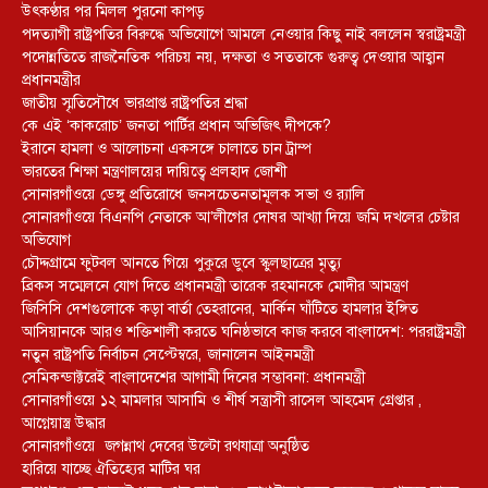
উৎকণ্ঠার পর মিলল পুরনো কাপড়
পদত্যাগী রাষ্ট্রপতির বিরুদ্ধে অভিযোগে আমলে নেওয়ার কিছু নাই বললেন স্বরাষ্ট্রমন্ত্রী
পদোন্নতিতে রাজনৈতিক পরিচয় নয়, দক্ষতা ও সততাকে গুরুত্ব দেওয়ার আহ্বান
প্রধানমন্ত্রীর
জাতীয় স্মৃতিসৌধে ভারপ্রাপ্ত রাষ্ট্রপতির শ্রদ্ধা
কে এই ‘কাকরোচ’ জনতা পার্টির প্রধান অভিজিৎ দীপকে?
ইরানে হামলা ও আলোচনা একসঙ্গে চালাতে চান ট্রাম্প
ভারতের শিক্ষা মন্ত্রণালয়ের দায়িত্বে প্রলহাদ জোশী
সোনারগাঁওয়ে ডেঙ্গু প্রতিরোধে জনসচেতনতামূলক সভা ও র‍্যালি
সোনারগাঁওয়ে বিএনপি নেতাকে আ’লীগের দোষর আখ্যা দিয়ে জমি দখলের চেষ্টার
অভিযোগ
চৌদ্দগ্রামে ফুটবল আনতে গিয়ে পুকুরে ডুবে স্কুলছাত্রের মৃত্যু
ব্রিকস সম্মেলনে যোগ দিতে প্রধানমন্ত্রী তারেক রহমানকে মোদীর আমন্ত্রণ
জিসিসি দেশগুলোকে কড়া বার্তা তেহরানের, মার্কিন ঘাঁটিতে হামলার ইঙ্গিত
আসিয়ানকে আরও শক্তিশালী করতে ঘনিষ্ঠভাবে কাজ করবে বাংলাদেশ: পররাষ্ট্রমন্ত্রী
নতুন রাষ্ট্রপতি নির্বাচন সেপ্টেম্বরে, জানালেন আইনমন্ত্রী
সেমিকন্ডাক্টরেই বাংলাদেশের আগামী দিনের সম্ভাবনা: প্রধানমন্ত্রী
সোনারগাঁওয়ে ১২ মামলার আসামি ও শীর্ষ সন্ত্রাসী রাসেল আহমেদ গ্রেপ্তার ,
আগ্নেয়াস্ত্র উদ্ধার
সোনারগাঁওয়ে জগন্নাথ দেবের উল্টো রথযাত্রা অনুষ্ঠিত
হারিয়ে যাচ্ছে ঐতিহ্যের মাটির ঘর