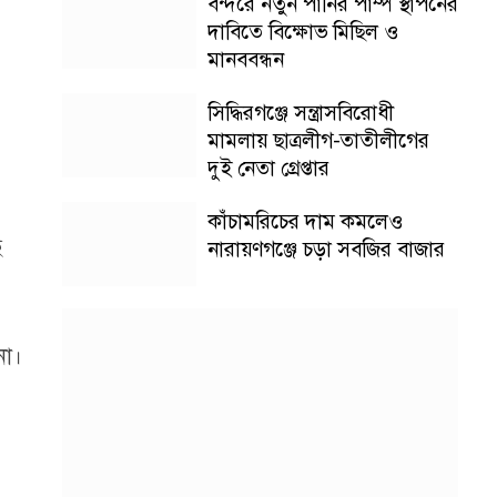
বন্দরে নতুন পানির পাম্প স্থাপনের
দাবিতে বিক্ষোভ মিছিল ও
মানববন্ধন
সিদ্ধিরগঞ্জে সন্ত্রাসবিরোধী
মামলায় ছাত্রলীগ-তাতীলীগের
দুই নেতা গ্রেপ্তার ‎
কাঁচামরিচের দাম কমলেও
ে
নারায়ণগঞ্জে চড়া সবজির বাজার
না।