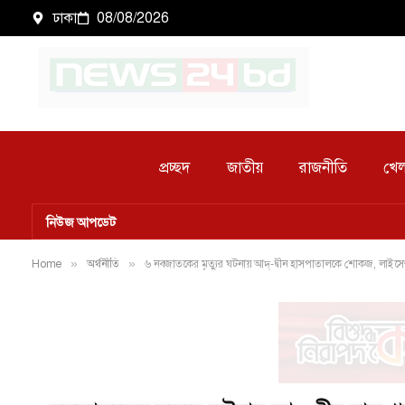
ঢাকা
08/08/2026
প্রচ্ছদ
জাতীয়
রাজনীতি
খেল
নিউজ আপডেট
Home
»
অর্থনীতি
»
৬ নবজাতকের মৃত্যুর ঘটনায় আদ্-দ্বীন হাসপাতালকে শোকজ, লাইসেন্স