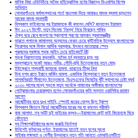
মানিক মিয়া এভিনিউয়ে অবৈধ হাইড্রোলিক হর্নের বিরুদ্ধে ডিএমপির বিশেষ
অভিযান
সোনারগাঁওয়ে কর্মসংস্থানের শর্তে মুচলেকা দিয়ে আবারও মাদক ব্যবসা ছাড়লেন
আরেক মাদক ব্যবসায়ী
বিশ্বকাপ ফাইনালের পর ইয়ামালকে কী বললেন মেসি? জানালেন ইয়ামাল
ঈদ ২০২৭ টার্গেট, নতুন সিনেমা ‘নিঃস্ব’ নিয়ে ফিরছেন শাকিব
ঐক্য ধরে রেখে জনগণের প্রত্যাশা পূরণের আহ্বান প্রধানমন্ত্রীর
ভারতে পলাতক কামালসহ অন্যদের ফেরত চেয়ে কূটনৈতিক উদ্যোগ বাংলাদেশের
শিরোপার সঙ্গে বিশাল আর্থিক পুরস্কার, উৎসবে মাতোয়ারা স্পেন
পুরুষদের সুরক্ষায় পৃথক আইন চেয়ে হাইকোর্টে রিট
সড়ক নিরাপত্তায় কড়াকড়ি, অবৈধ হর্ন ব্যবহারে ছাড় নয়
মধ্যপ্রাচ্যে সংকট আরও গভীর, সৌদি-হুথি উত্তেজনায় নতুন মোড়
ইউক্রেনে শস্যবাহী জাহাজে হামলা, ভারতের তীব্র নিন্দা
টানা দশম রাতে ইরানে মার্কিন হামলা, একাধিক বিস্ফোরণে নতুন উত্তেজনা
লালমনিরহাট সীমান্তে উত্তেজনা, বিএসএফের সিমেন্টের খুঁটি স্থাপনের চেষ্টা ব্যর্থ
২০৩০ সালের মধ্যে সড়কে মৃত্যু অর্ধেকে নামানোর অঙ্গীকার বাংলাদেশের
পেট্রোবাংলার চেয়ারম্যান হলেন সোনারগাঁওয়ের কৃতি সন্তান ওয়ালিউর রহমান
আপেল
আর্জেন্টিনার হারে দুঃখ পাইনি, স্পেনই জয়ের যোগ্য ছিল: ট্রাম্প
বিশ্বকাপ জিতলে বিয়ে! আর্জেন্টিনার হারের পর যা বললেন পরীমনি
বাবা আলাদা, তবু অটুট দুই ভাইয়ের বন্ধন—ইয়ামালের ছোট ভাই কিয়েনকে ঘিরে
কৌতূহল
সব শিক্ষাপ্রতিষ্ঠানের জন্য জরুরি নির্দেশনা
উনিশেই ফুটবলের পূর্ণতা, ইয়ামালের হাতেই নতুন যুগের সূচনা
সাইবার সক্ষমতা ও দেশীয় উদ্ভাবনে নতুন গতি আনতে এমআইএসটিতে