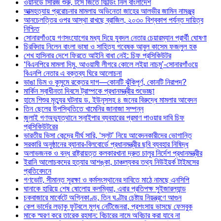
ওয়ানডে সিরিজ শুরু, টসে জিতে ফিল্ডিং নিল বাংলাদেশ
আত্মহত্যায় প্ররোচনার মামলায় অভিনেতা জাহের আলভীর জামিন নামঞ্জুর
আনচেলত্তির ওপর আস্থা রাখছে ব্রাজিল, ২০৩০ বিশ্বকাপ পর্যন্ত দায়িত্ব
নিশ্চিত
সোনারগাঁওয়ে গণসংযোগের মধ্য দিয়ে যুবদল নেতার চেয়ারম্যান প্রার্থী ঘোষণা
চিরবিদায় নিলেন বাংলা ভাষা ও সাহিত্য গবেষক আবুল কাসেম ফজলুল হক
শেখ হাসিনার দেশে ফিরতে আইনি বাধা নেই: চিফ প্রসিকিউটর
‘বিএনপিরে মামলা দিমু, আওয়ামী লীগরে কোলে লইয়া নাচমু’-সোনারগাঁওয়ে
বিএনপি নেতার এ বক্তব্য ঘিরে আলোচনা
ভাঙা ডিম ও কুসুমে রক্তের দাগ—কোনটি ঝুঁকিপূর্ণ, কোনটি নিরাপদ?
মার্কিন স্বাধীনতা দিবসে ট্রাম্পকে প্রধানমন্ত্রীর শুভেচ্ছা
হামে শিশুর মৃত্যুর ঘটনায় ড. ইউনূসসহ ৪ জনের বিরুদ্ধে মামলার আবেদন
তিন ছেলের উপস্থিতিতে খামেনির জানাজা সম্পন্ন
জুলাই গণঅভ্যুত্থানে স্নাইপার ব্যবহারের প্রমাণ পাওয়ার দাবি চিফ
প্রসিকিউটরের
ভারতীয় ভিসা কেন্দ্রে দীর্ঘ সারি, ‘স্লট’ নিয়ে আবেদনকারীদের ভোগান্তি
সরকারি অনুষ্ঠানের ব্যানার-বিলবোর্ডে প্রধানমন্ত্রীর ছবি ব্যবহার নিষিদ্ধ
অলাভজনক ও বন্ধ রাষ্ট্রায়ত্ত কলকারখানা দ্রুত চালুর নির্দেশ প্রধানমন্ত্রীর
ইরানি আলোচকদের হত্যার আশঙ্কা, চাঞ্চল্যকর তথ্য নিউইয়র্ক টাইমসের
প্রতিবেদনে
গণভোট, সীমান্ত সুরক্ষা ও কর্মসংস্থানের দাবিতে মাঠে নামছে এনসিপি
ঘানাকে হারিয়ে শেষ ষোলোয় কলম্বিয়া, এবার প্রতিপক্ষ সুইজারল্যান্ড
চকবাজারে মার্কেটে অগ্নিকাণ্ড, তিন ঘণ্টার চেষ্টায় নিয়ন্ত্রণে আগুন
কেপ ভার্দের লড়াকু ফুটবলে মুগ্ধ নেটিজেনরা, প্রশংসায় ভাসছে ফেসবুক
মাকে স্মরণ করে তারেক রহমান: বিচারের নামে অবিচার করা যাবে না