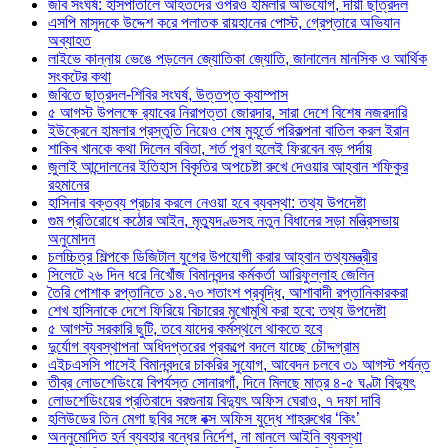
জবি সংঘর্ষ: হাসপাতালে আহতদের ওপরও হামলার অভিযোগ, দায়ী ছাত্রদল
এসপি মাসুদকে উদ্দেশ করে পলাতক রায়হানের পোস্ট, গ্রেপ্তারে অভিযান
অব্যাহত
লাইভে কান্নায় ভেঙে পড়লেন জ্যোতিকা জ্যোতি, জানালেন মানসিক ও আর্থিক
সংকটের কথা
জবিতে ছাত্রদল-শিবির সংঘর্ষ, উত্তপ্ত ক্যাম্পাস
৫ আগস্ট উপলক্ষে র‌্যাবের নিরাপত্তা জোরদার, সারা দেশে বিশেষ নজরদারি
ইউক্রেনে হামলার প্রস্তুতি নিয়েও শেষ মুহূর্তে পরিকল্পনা বাতিল করল ইরান
শাকিব খানকে কথা দিলেন ববিতা, শর্ত পূরণ হলেই ফিরবেন বড় পর্দায়
জুলাই আন্দোলনের ইতিহাস বিকৃতির অপচেষ্টা রুখে দেওয়ার আহ্বান শফিকুর
রহমানের
হাসিনার বক্তব্য প্রচার করলে নেওয়া হবে ব্যবস্থা: তথ্য উপদেষ্টা
গুম প্রতিরোধে কঠোর আইন, মৃত্যুদণ্ডসহ নতুন বিধানের সড়া মন্ত্রিসভায়
অনুমোদন
চলচ্চিত্র শিল্পকে ডিজিটাল যুগের উপযোগী করার আহ্বান তথ্যমন্ত্রীর
সিলেটে ২৬ দিন ধরে নিখোঁজ বিমানবন্দর কর্মকর্তা আরিফুল্লাহ জেলিন
তৈরি পোশাক রপ্তানিতে ১৪.৭৩ শতাংশ প্রবৃদ্ধি, আশাবাদী রপ্তানিকারকরা
শেখ হাসিনাকে দেশে ফিরিয়ে বিচারের মুখোমুখি করা হবে: তথ্য উপদেষ্টা
৫ আগস্ট সরকারি ছুটি, তবে যাদের কর্মস্থলে থাকতে হবে
দুর্যোগ ব্যবস্থাপনা অধিদপ্তরের প্রকল্পে বদলে যাচ্ছে চৌদ্দগ্রাম
এইচএসসি পাসেই বিমানবন্দরে চাকরির সুযোগ, আবেদন চলবে ৩১ আগস্ট পর্যন্ত
তীব্র লোডশেডিংয়ে বিপর্যস্ত সোনারগাঁ, দিনে মিলছে মাত্র ৪-৫ ঘণ্টা বিদ্যুৎ
লোডশেডিংয়ের প্রতিবাদে বরগুনায় বিদ্যুৎ অফিস ঘেরাও, ৭ দফা দাবি
হলিউডের তিন মেগা ছবির সঙ্গে বক্স অফিস যুদ্ধে শাহরুখের ‘কিং’
অননুমোদিত হর্ন ব্যবহার বন্ধের নির্দেশ, না মানলে আইনি ব্যবস্থা