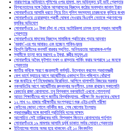
নারায়ণগঞ্জে অভিযানে পুলিশের ওপর হামলা, মূল অভিযুক্ত দুই ভাই গ্রেপ্তার
বিশ্বনেতাদের সঙ্গে বৈঠকে আগ্রাসনের বিরুদ্ধে কঠোর অবস্থান জানাল ইরান
সোনারগাঁওয়ে আসামি ধরতে গিয়ে তিন পুলিশ সদস্যসহ চারজনকে কুপিয়ে জখম
সোনারগাঁওয়ে চেয়ারম্যান প্রার্থী ঘোষনা দেওয়ায় বিএনপি নেতাকে প্রাণনাশের
হুমকির অভিযোগ
সোনারগাঁওয়ে ১০ টাকা চাঁদা না পেয়ে অটোরিকসা চালক হত্যা প্রধান আসামী
গ্রেপ্তার
সোনারগাঁওয়ে মাদকের বিরুদ্ধে সামাজিক প্রতিরোধ গড়ার আহ্বান
‘বরবাদ’-এর পর আবারও এক হচ্ছেন শাকিব-হৃদয়
বিদেশি শিল্পীদের কনসার্ট বারবার স্থগিত, অনিশ্চয়তায় আয়োজক-দর্শক
স্বামীকে হত্যা করে মরদেহ ৬ টুকরা, স্ত্রীর মৃত্যুদণ্ড
সোনারগাঁয়ে অবৈধ ফুটপাত দখল ও রাস্তায় পার্কিং করার অপরাধে ১৫ জনকে
গ্রেফতার
জাতীয় কবিকে স্মরণে বছরব্যাপী কর্মসূচি, উদ্বোধন করলেন প্রধানমন্ত্রী
কেপ ভার্দে ম্যাচের আগে আর্জেন্টিনার একাদশে তিন পজিশনে ধোঁয়াশা
গরু জবাইয়ে পূর্ণ নিষেধাজ্ঞার বিরোধিতা, আপিলে থালাপতি বিজয়ের সরকার
নকআউটের আগে আর্জেন্টিনার রুদ্ধদ্বার অনুশীলন, চমক রাখছেন স্কালোনি
রেকর্ডের রাজা রোনালদো, তবু বিশ্বকাপ নকআউটে এখনো গোলশূন্য!
আহত শিক্ষার্থীদের পাশে জাতীয় বিশ্ববিদ্যালয়, পরীক্ষা ফি মওকুফের ঘোষণা
১২ লাখ ৭০ হাজার পরীক্ষার্থীর অংশগ্রহণে শুরু এইচএসসি পরীক্ষা
কেইনের জোড়া গোলে নাটকীয় জয়, শেষ ষোলোয় ইংল্যান্ড
প্রধানমন্ত্রীর সঙ্গে জাপানি প্রতিনিধি দলের সাক্ষাৎ
আলোচিত সেই তান্ত্রিকের দাবি, বিশ্বকাপ জিতবে রোনালদোর পর্তুগাল
সোনারগাঁওয়ে ১৯ মামলার আসামি দুর্ধর্ষ ডাকাত সর্দার সোহান গ্রেফতার
ইতিহাসের পাতায় অমর হয়ে থাকবেন এই ১০ কিংবদন্তি