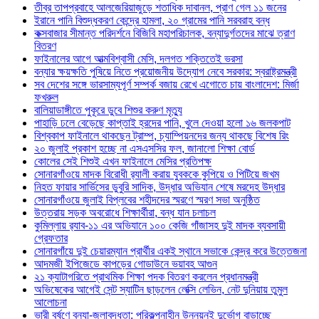
তীব্র তাপপ্রবাহে আলজেরিয়াজুড়ে শতাধিক দাবানল, প্রাণ গেল ১১ জনের
ইরানে পানি বিশুদ্ধকরণ কেন্দ্রে হামলা, ২০ গ্রামের পানি সরবরাহ বন্ধ
কক্সবাজার সীমান্ত পরিদর্শনে বিজিবি মহাপরিচালক, বন্যাদুর্গতদের মাঝে ত্রাণ
বিতরণ
ফাইনালের আগে আত্মবিশ্বাসী মেসি, দলগত শক্তিতেই ভরসা
বন্যার ক্ষয়ক্ষতি পুষিয়ে নিতে প্রয়োজনীয় উদ্যোগ নেবে সরকার: স্বরাষ্ট্রমন্ত্রী
সব দেশের সঙ্গে ভারসাম্যপূর্ণ সম্পর্ক বজায় রেখে এগোতে চায় বাংলাদেশ: মির্জা
ফখরুল
বালিয়াডাঙ্গীতে পুকূরে ডুবে শিশুর করুণ মৃত্যু
পাহাড়ি ঢলে বেড়েছে কাপ্তাই হ্রদের পানি, খুলে দেওয়া হলো ১৬ জলকপাট
বিশ্বকাপ ফাইনালে থাকছেন ট্রাম্প, চ্যাম্পিয়নদের জন্য থাকছে বিশেষ রিং
২০ জুলাই প্রকাশ হচ্ছে না এসএসসির ফল, জানালো শিক্ষা বোর্ড
কোলের সেই শিশুই এখন ফাইনালে মেসির প্রতিপক্ষ
সোনারগাঁওয়ে মাদক বিরোধী র‌্যালী করায় যুবককে কুপিয়ে ও পিটিয়ে জখম
নিহত ফায়ার সার্ভিসের ডুবুরি সাদিক, উদ্ধার অভিযান শেষে মরদেহ উদ্ধার
সোনারগাঁওয়ে জুলাই বিপ্লবের শহীদদের স্মরণে স্মরণ সভা অনুষ্ঠিত
উত্তরায় সড়ক অবরোধে শিক্ষার্থীরা, বন্ধ যান চলাচল
কুমিল্লায় র‍্যাব-১১ এর অভিযানে ১০০ কেজি গাঁজাসহ দুই মাদক ব্যবসায়ী
গ্রেফতার
সোনারগাঁয়ে দুই চেয়ারম্যান প্রার্থীর একই স্থানে সভাকে কেন্দ্র করে উত্তেজনা
আদমজী ইপিজেডে কাপড়ের গোডাউনে ভয়াবহ আগুন
২১ ক্যাটাগরিতে প্রাথমিক শিক্ষা পদক বিতরণ করলেন প্রধানমন্ত্রী
অভিষেকের আগেই সেন্ট স্যাটিন ছাড়লেন লেক্সি লেভিন, নেট দুনিয়ায় তুমুল
আলোচনা
ভারী বর্ষণে বন্যা-জলাবদ্ধতা: পরিকল্পনাহীন উন্নয়নই দুর্ভোগ বাড়াচ্ছে