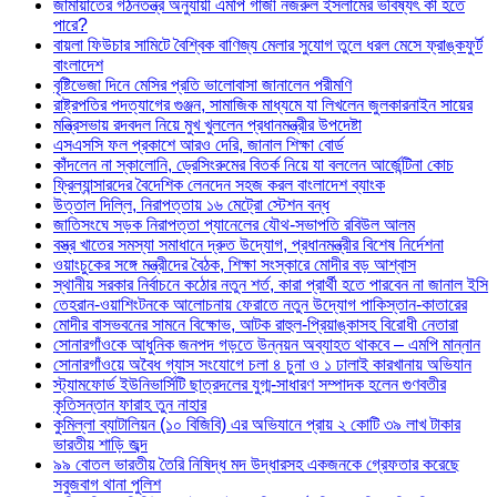
জামায়াতের গঠনতন্ত্র অনুযায়ী এমপি গাজী নজরুল ইসলামের ভবিষ্যৎ কী হতে
পারে?
বায়লা ফিউচার সামিটে বৈশ্বিক বাণিজ্য মেলার সুযোগ তুলে ধরল মেসে ফ্রাঙ্কফুর্ট
বাংলাদেশ
বৃষ্টিভেজা দিনে মেসির প্রতি ভালোবাসা জানালেন পরীমণি
রাষ্ট্রপতির পদত্যাগের গুঞ্জন, সামাজিক মাধ্যমে যা লিখলেন জুলকারনাইন সায়ের
মন্ত্রিসভায় রদবদল নিয়ে মুখ খুললেন প্রধানমন্ত্রীর উপদেষ্টা
এসএসসি ফল প্রকাশে আরও দেরি, জানাল শিক্ষা বোর্ড
কাঁদলেন না স্কালোনি, ড্রেসিংরুমের বিতর্ক নিয়ে যা বললেন আর্জেন্টিনা কোচ
ফ্রিল্যান্সারদের বৈদেশিক লেনদেন সহজ করল বাংলাদেশ ব্যাংক
উত্তাল দিল্লি, নিরাপত্তায় ১৬ মেট্রো স্টেশন বন্ধ
জাতিসংঘে সড়ক নিরাপত্তা প্যানেলের যৌথ-সভাপতি রবিউল আলম
বস্ত্র খাতের সমস্যা সমাধানে দ্রুত উদ্যোগ, প্রধানমন্ত্রীর বিশেষ নির্দেশনা
ওয়াংচুকের সঙ্গে মন্ত্রীদের বৈঠক, শিক্ষা সংস্কারে মোদীর বড় আশ্বাস
স্থানীয় সরকার নির্বাচনে কঠোর নতুন শর্ত, কারা প্রার্থী হতে পারবেন না জানাল ইসি
তেহরান-ওয়াশিংটনকে আলোচনায় ফেরাতে নতুন উদ্যোগ পাকিস্তান-কাতারের
মোদীর বাসভবনের সামনে বিক্ষোভ, আটক রাহুল-প্রিয়াঙ্কাসহ বিরোধী নেতারা
সোনারগাঁওকে আধুনিক জনপদ গড়তে উন্নয়ন অব্যাহত থাকবে – এমপি মান্নান
সোনারগাঁওয়ে অবৈধ গ্যাস সংযোগে চলা ৪ চুনা ও ১ ঢালাই কারখানায় অভিযান
স্ট্যামফোর্ড ইউনিভার্সিটি ছাত্রদলের যুগ্ম-সাধারণ সম্পাদক হলেন গুণবতীর
কৃতিসন্তান ফারাহ তুন নাহার
কুমিল্লা ব্যাটালিয়ন (১০ বিজিবি) এর অভিযানে প্রায় ২ কোটি ৩৯ লাখ টাকার
ভারতীয় শাড়ি জব্দ
৯৯ বোতল ভারতীয় তৈরি নিষিদ্ধ মদ উদ্ধারসহ একজনকে গ্রেফতার করেছে
সবুজবাগ থানা পুলিশ