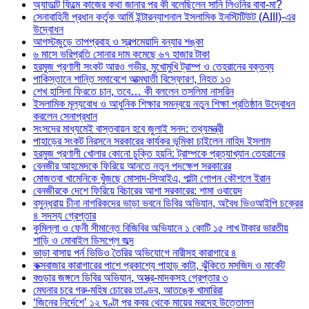
অ্যাডাল্ট ফিল্মে কাজের কথা জানার পর কী বলেছিলেন সানি লিওনির বাবা-মা?
সেনাবাহিনী প্রধান কর্তৃক আর্মি ইন্টারন্যাশনাল ইসলামিক ইনস্টিটিউট (AIII)-এর
উদ্বোধন
আগস্টজুড়ে তাপপ্রবাহ ও স্বল্পমেয়াদি বন্যার শঙ্কা
৬ মাসে ভরিপ্রতি সোনার দাম কমেছে ৬৭ হাজার টাকা
হরমুজ প্রণালী সংকট আরও গভীর, মুখোমুখি ট্রাম্প ও তেহরানের বক্তব্য
পাকিস্তানে শান্তি সমাবেশে আত্মঘাতী বিস্ফোরণ, নিহত ১৩
শেখ হাসিনা ফিরতে চান, তবে… কী বললেন তসলিমা নাসরিন
ইসলামিক মূল্যবোধ ও আধুনিক শিক্ষার সমন্বয়ে নতুন শিক্ষা প্রতিষ্ঠান উদ্বোধন
করলেন সেনাপ্রধান
সংসদের মাধ্যমেই বাস্তবায়ন হবে জুলাই সনদ: তথ্যমন্ত্রী
পাহাড়ের সংকট নিরসনে সরকারের কার্যকর ভূমিকা চাইলেন নাহিদ ইসলাম
হরমুজ প্রণালী খোলার কোনো চুক্তি হয়নি: ট্রাম্পকে প্রত্যাখ্যান তেহরানের
বেনজীর আহমেদকে ফিরিয়ে আনতে নতুন পদক্ষেপ সরকারের
মোজতবা খামেনিকে খুঁজছে মোসাদ-সিআইএ, পাল্টা গোপন কৌশলে ইরান
বেনজীরকে দেশে ফিরিয়ে বিচারের আশা সরকারের: শামা ওবায়েদ
বসুন্ধরায় চীনা নাগরিকদের ভাড়া ভবনে ডিবির অভিযান, অবৈধ ভিওআইপি চক্রের
৪ সদস্য গ্রেপ্তার
কুমিল্লা ও ফেনী সীমান্তে বিজিবির অভিযানে ১ কোটি ১৫ লাখ টাকার ভারতীয়
শাড়ি ও মোবাইল ডিসপ্লে জব্দ
ভাড়া বাসায় পর্ন ভিডিও তৈরির অভিযোগে নারীসহ কারাগারে ৪
কক্সবাজার কারাগারের পাশে প্রকাশ্যে পাহাড় কাটা, ঝুঁকিতে মসজিদ ও মার্কেট
বগুড়ার জঙ্গলে ডিবির অভিযান, অস্ত্র-মাদকসহ গ্রেপ্তার ৩
মেঘনার চরে গরু-মহিষ চোরের তাণ্ডব, আতঙ্কে খামারিরা
‘জিনের নির্দেশে’ ১২ ঘণ্টা পর কবর থেকে মায়ের মরদেহ উত্তোলন