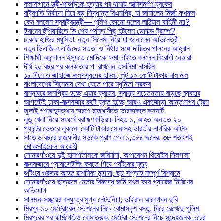
কলাবাগানে স্ত্রী-শাশুড়িকে হত্যার পর থানায় আত্মসমর্পণ যুবকের
রাষ্ট্রপতি নির্বাচন নিয়ে বড় সিদ্ধান্ত বিএনপির, যা জানালেন মির্জা ফখরুল
কেন বললেন স্বরাষ্ট্রমন্ত্রী— পুলিশ কোনো দলের লাঠিয়াল বাহিনী নয়?
ইরানের হুঁশিয়ারিতে কি শেষ পর্যন্ত পিছু হটলেন ডোনাল্ড ট্রাম্প?
ঢাকায় হাজির মধুমিতা, নতুন সিনেমা নিয়ে যা জানালেন অভিনেত্রী
নতুন ডিএজি-এএজিদের সততা ও নিষ্ঠার সঙ্গে দায়িত্ব পালনের আহ্বান
শিক্ষার্থী আন্দোলন ইস্যুতে মোদিকে ক্ষমা চাইতে বললেন বিরোধী নেতারা
দীর্ঘ ২০ বছর পর কলকাতায় পা রাখলেন তসলিমা নাসরিন
১৮ দিনে ৩ জাহাজে জলদস্যুদের হামলা, লুট ১০ কোটি টাকার মালামাল
বাংলাদেশের সিনেমায় দেখা যেতে পারে মধুমিতা সরকার
রান্নাঘরে জনপ্রিয় হচ্ছে এয়ার ফ্রায়ার, স্বাস্থ্য সচেতনতায় বাড়ছে ব্যবহার
আগস্টেই ঢাকা-কক্সবাজার রুটে যুক্ত হচ্ছে আরও একজোড়া আন্তঃনগর ট্রেন
জুলাই গণঅভ্যুত্থান স্মরণে রাজধানীতে তারকাবহুল কনসার্ট
লুডু খেলা নিয়ে সংঘর্ষে ব্রাহ্মণবাড়িয়ায় নিহত ১, আহত অন্তত ২০
প্যান্টের ভেতরে লুকানো কোটি টাকার সোনাসহ ভারতীয় নাগরিক আটক
সাড়ে ৬ বছরে রাজধানীর সড়কে প্রাণ গেল ১,৩৮৪ জনের, ৩৮ শতাংশই
মোটরসাইকেল আরোহী
সোনারগাঁওয়ে দুই হাসপাতালকে জরিমানা, অপারেশন থিয়েটার সিলগালা
কক্সবাজারে প্যারাসেইলিং করতে গিয়ে পর্যটকের মৃত্যু
শুটিংয়ে গুরুতর আহত রাশমিকা মান্দানা, ছয় সপ্তাহ সম্পূর্ণ বিশ্রামে
সোনারগাঁওয়ে ছাত্রদল নেতার বিরুদ্ধে জমি দখল করে গ্যারেজ নির্মাণের
অভিযোগ
সালমান-সঞ্জয়ের বন্ধুত্বে মুগ্ধ নেটদুনিয়া, ভাইরাল আবেগঘন ছবি
মিরপুর-১০ মেট্রোরেল স্টেশনের নিচে বোমাসদৃশ বস্তু, ঘিরে রেখেছে পুলিশ
মিরপুরের পর ফার্মগেটেও বোমাতঙ্ক, মেট্রো স্টেশনের নিচে সন্দেহজনক চটের