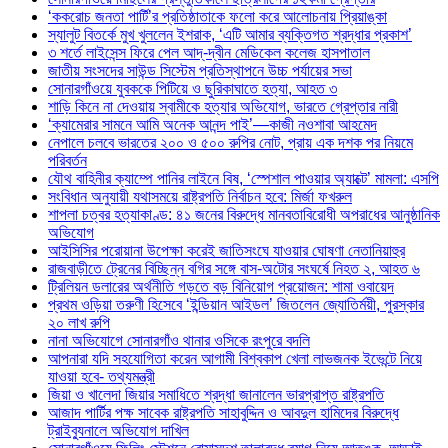
‘ককরোচ জনতা পার্টি’র প্রতিষ্ঠাতাকে ফলো করে আলোচনায় প্রিয়াঙ্কা
স্যালুট বিতর্কে মুখ খুললেন ইশরাক, ‘এটি আমার ব্যক্তিগত শ্রদ্ধার প্রকাশ’
৩ শর্তে লাইসেন্স ফিরে পেল আদ্-দ্বীন মেডিকেল কলেজ হাসপাতাল
জাতীয় সংসদের সাউন্ড সিস্টেম প্রতিস্থাপনে উচ্চ পর্যায়ের সভা
সোনারগাঁওয়ে যুবককে পিটিয়ে ও ছুরিকাঘাতে হত্যা, আহত ৩
শাড়ি কিনে না দেওয়ায় স্বামীকে হত্যার অভিযোগ, ভারতে গ্রেপ্তার নারী
‘ক্যামেরার সামনে আমি অনেক আনন্দ পাই’—কাজী নওশাবা আহমেদ
নেপালে চলবে ভারতের ২০০ ও ৫০০ রুপির নোট, প্রায় এক দশক পর নিয়মে
পরিবর্তন
যৌথ বাহিনীর ক্যাম্পে পানির লাইনে বিষ, ‘স্পেশাল পাওয়ার অ্যাক্টে’ মামলা: এসপি
সংবিধান অনুযায়ী যথাসময়ে রাষ্ট্রপতি নির্বাচন হবে: মির্জা ফখরুল
শাপলা চত্বর হত্যাকাণ্ড: ৪১ জনের বিরুদ্ধে মানবতাবিরোধী অপরাধের আনুষ্ঠানিক
অভিযোগ
আইসিসির পরোয়ানা উপেক্ষা করেই জাতিসংঘে যাওয়ার ঘোষণা নেতানিয়াহুর
রাজবাড়ীতে ট্রেনের বিচ্ছিন্ন বগির সঙ্গে বাস-অটোর সংঘর্ষে নিহত ২, আহত ৬
ট্রিলিয়ন ডলারের অর্থনীতি গড়তে বড় বিনিয়োগ প্রয়োজন: শামা ওবায়েদ
প্রথম ওড়িয়া তরুণী হিসেবে ‘ইন্ডিয়ান আইডল’ জিতলেন জ্যোতির্ময়ী, পুরস্কার
২০ লাখ রুপি
নানা অভিযোগে সোনারগাঁও থানার ওসিকে রংপুরে বদলি
আপনারা যদি সহযোগিতা করেন আগামী বিশ্বকাপ খেলা লাভজনক ইভেন্টে নিয়ে
যাওয়া হবে- তথ্যমন্ত্রী
জিয়া ও খালেদা জিয়ার সমাধিতে শ্রদ্ধা জানালেন ভারপ্রাপ্ত রাষ্ট্রপতি
আজাদ পার্টির পক্ষ সাবেক রাষ্ট্রপতি সাহাবুদ্দিন ও আবদুল হামিদের বিরুদ্ধে
ট্রাইব্যুনালে অভিযোগ দাখিল