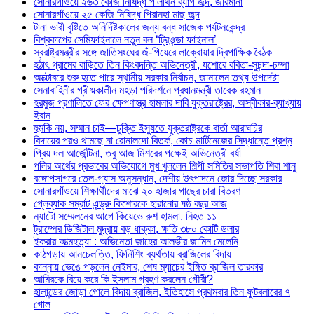
সোনারগাঁওয়ে ২৬৩ কেজি নিষিদ্ধ পলিথিন ব্যাগ জব্দ, জরিমানা
সোনারগাঁওয়ে ২৫ কেজি নিষিদ্ধ পিরানহা মাছ জব্দ
টানা ভারী বৃষ্টিতে অনির্দিষ্টকালের জন্য বন্ধ সাজেক পর্যটনকেন্দ্র
বিশ্বকাপের সেমিফাইনালে নতুন বল ‘ট্রিওন্ডা ফাইনাল’
স্বরাষ্ট্রমন্ত্রীর সঙ্গে জাতিসংঘের জঁ-পিয়েরে লাক্রোয়ার দ্বিপাক্ষিক বৈঠক
হঠাৎ গ্রামের বাড়িতে তিন কিংবদন্তি অভিনেত্রী, যশোরে ববিতা-সুচন্দা-চম্পা
অক্টোবরে শুরু হতে পারে স্থানীয় সরকার নির্বাচন, জানালেন তথ্য উপদেষ্টা
সেনাবাহিনীর গ্রীষ্মকালীন মহড়া পরিদর্শনে প্রধানমন্ত্রী তারেক রহমান
হরমুজ প্রণালিতে ফের ক্ষেপণাস্ত্র হামলার দাবি যুক্তরাষ্ট্রের, অস্বীকার-ব্যাখ্যায়
ইরান
হুমকি নয়, সম্মান চাই—চুক্তি ইস্যুতে যুক্তরাষ্ট্রকে বার্তা আরাঘচির
বিদায়ের পরও থামছে না রোনালদো বিতর্ক, কোচ মার্টিনেজের সিদ্ধান্তে প্রশ্ন
প্রিয় দল আর্জেন্টিনা, তবু আজ মিশরের পক্ষেই অভিনেত্রী বর্ষা
পলির অর্থের প্রভাবের অভিযোগে মুখ খুললেন শিল্পী সমিতির সভাপতি শিবা শানু
বঙ্গোপসাগরে তেল-গ্যাস অনুসন্ধান, দেশীয় উৎপাদনে জোর দিচ্ছে সরকার
সোনারগাঁওয়ে শিক্ষার্থীদের মাঝে ২০ হাজার গাছের চারা বিতরণ
প্লেব্যাক সম্রাট এন্ড্রু কিশোরকে হারানোর ষষ্ঠ বছর আজ
ন্যাটো সম্মেলনের আগে কিয়েভে রুশ হামলা, নিহত ১১
ট্রাম্পের ডিজিটাল মুদ্রায় বড় ধাক্কা, ক্ষতি ৩৮০ কোটি ডলার
ইকরার আত্মহত্যা : অভিনেতা জাহের আলভীর জামিন মেলেনি
কাঠগড়ায় আনচেলত্তি, ফিনিশিং ব্যর্থতায় ব্রাজিলের বিদায়
কান্নায় ভেঙে পড়লেন নেইমার, শেষ ম্যাচের ইঙ্গিত ব্রাজিল তারকার
আমিরকে বিয়ে করে কি ইসলাম গ্রহণ করলেন গৌরী?
হালান্ডের জোড়া গোলে বিদায় ব্রাজিল, ইতিহাসে প্রথমবার তিন ফুটবলারের ৭
গোল