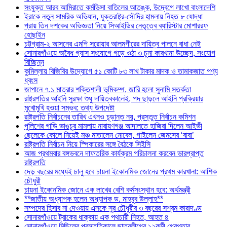
সংযুক্ত আরব আমিরাতে কর্মভিসা বাতিলের আতঙ্ক, উদ্বেগে লাখো বাংলাদেশি
ইরাকে নতুন সামরিক অভিযান, যুক্তরাষ্ট্র-সৌদির হামলায় নিহত ৮ যোদ্ধা
প্রায় তিন দশকের অভিজ্ঞতা নিয়ে সিআইডির নেতৃত্বে ব্যারিস্টার মোশাররফ
হোছাইন
চট্টগ্রাম-২ আসনের এমপি সরোয়ার আলমগীরের দায়িত্ব পালনে বাধা নেই
সোনারগাঁওয়ে অবৈধ গ্যাস সংযোগে গড়ে ওঠা ৩ চুনা কারখানা উচ্ছেদ, সংযোগ
বিচ্ছিন্ন
কুমিল্লায় বিজিবির উদ্যোগে ৫১ কোটি ৮৩ লাখ টাকার মাদক ও তামাকজাত পণ্য
ধ্বংস
জাপানে ৭.১ মাত্রার শক্তিশালী ভূমিকম্প, জারি হলো সুনামি সতর্কতা
রাষ্ট্রপতির আইনি সুরক্ষা শুধু দায়িত্বকালেই, পদ ছাড়লে আইনি প্রক্রিয়ার
মুখোমুখি হওয়া সম্ভব: তথ্য উপদেষ্টা
রাষ্ট্রপতি নির্বাচনের তারিখ এখনও চূড়ান্ত নয়, প্রস্তুত নির্বাচন কমিশন
পুলিশের গাড়ি ভাঙচুর মামলায় নারায়ণগঞ্জ আদালতে হাজিরা দিলেন আইভী
ছেলেকে কোলে নিয়েই মঞ্চ মাতালেন নোবেল, গাইলেন জেমসের ‘বাবা’
রাষ্ট্রপতি নির্বাচন নিয়ে স্পিকারের সঙ্গে বৈঠকে সিইসি
আজ প্রথমবার বঙ্গভবনে দাফতরিক কার্যক্রম পরিচালনা করবেন ভারপ্রাপ্ত
রাষ্ট্রপতি
দেড় বছরের মধ্যেই চালু হবে চায়না ইকোনমিক জোনের প্রথম কারখানা: আশিক
চৌধুরী
চায়না ইকোনমিক জোনে এক লাখের বেশি কর্মসংস্থান হবে: অর্থমন্ত্রী
**জাতীয় অধ্যাপক হলেন অধ্যাপক ড. মাহবুব উল্লাহ**
সম্পদের হিসাব না দেওয়ায় এসকে সুর চৌধুরীর ৩ বছরের সশ্রম কারাদণ্ড
সোনারগাঁওয়ে ট্রাকের ধাক্কায় এক পথচারী নিহত, আহত ৪
সোনারগাঁওয়ে মিছিলের প্রস্তুতিকালে ছাত্রলীগের ১২কর্মী গ্রেপ্তার