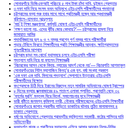
সোনারগাঁয়ে ডিজিএফআই পরিচয়ে ৫ লাখ টাকা চাঁদা দাবি, দুইজন গ্রেপ্তার
৩ দফা দাবি নিয়ে সংসদ ভবন অভিমুখে এইচএসসি পরীক্ষার্থীদের পদযাত্রা
চট্টগ্রামের বন্যা শুরু হবার সাথে সাথে প্রতিমন্ত্রী হজ্বে আর প্রধানমন্ত্রী
বরিশালে–হাসনাত আব্দুল্লাহ
‘মার্চ টু শিক্ষা মন্ত্রণালয়’ কর্মসূচি ঘোষণা এইচএসসি পরীক্ষার্থীদের
‘লক্ষণ ভালো নয়, এদের খুঁটির জোর কোথায়?’— চট্টগ্রামের হামলা নিয়ে
জামায়াত আমির
পদার্থবিজ্ঞানের ভুল ৬ ও ৭ নম্বর প্রশ্নে পূর্ণ নম্বর পাবে পরীক্ষার্থীরা
পড়ার টেবিলে ফিরতে শিক্ষার্থীদের প্রতি শিক্ষামন্ত্রীর আহ্বান, ক্ষতিগ্রস্তদের
পুনঃপরীক্ষার আশ্বাস
চট্টগ্রাম ছাড়া সব বোর্ডে যথাসময়ে চলবে এইচএসসি পরীক্ষা
পদত্যাগ দাবি নিয়ে যা বললেন শিক্ষামন্ত্রী
‘বিচারকের আসন থেকে বিদায়, ন্যায়ের আদর্শ থেকে নয়’— বিচারপতি আশফাকুল
সোনারগাঁওয়ের লিটল ম্যাগাজিন কিনতু’র এক যুগ, বর্ষা সংখ্যা প্রকাশ
‘এক দফা এক দাবি, মিলনের পদত্যাগ’ স্লোগানে উত্তরায় এইচএসসি
পরীক্ষার্থীদের বিক্ষোভ
কংগ্রেসকে চিঠি দিয়ে ইরানের বিরুদ্ধে নতুন সামরিক অভিযানের ঘোষণা ট্রাম্পের
৮ দিনের বন্যায় কক্সবাজারের ৪৯ শতাংশ এলাকা প্লাবিত, প্রাণহানি বেড়ে ৩২
‘ফার্মের মুরগি’ মন্তব্য ঘিরে বিতর্ক, সমালোচনার মুখে শিক্ষামন্ত্রী
ভারী বৃষ্টিতে জলমগ্ন কুমিল্লা নগরী, নৌকায় পরীক্ষাকেন্দ্রে এইচএসসি শিক্ষার্থীরা
সোনারগাঁওয়ে জাপান প্রবাসীর গাড়িতে ডাকাতির ঘটনায় লুন্ঠিত মালামালসহ ৪
ডাকাত গ্রেপ্তার
ধর্ষণের অভিযোগে গ্রেপ্তার শ্রাবন্তীর ব্যক্তিগত সহকারী, কঠোর শাস্তির দাবি
অভিনেত্রীর
বন্যাদুর্গত মানুষ ও প্রাণীদের সহায়তায় এগিয়ে আসার আহ্বান নিলয়-হিমির