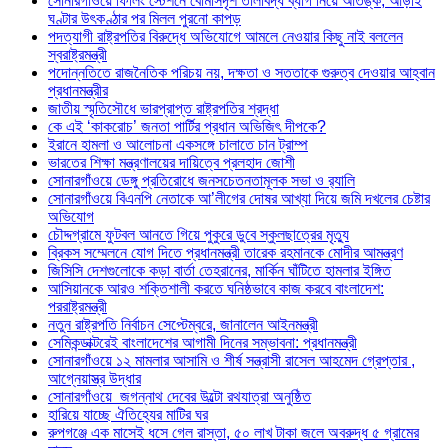
সোনারগাঁওয়ে ফিলিং স্টেশনে বোমাসদৃশ তালাবদ্ধ ব্যাগ নিয়ে আতঙ্ক, আড়াই
ঘণ্টার উৎকণ্ঠার পর মিলল পুরনো কাপড়
পদত্যাগী রাষ্ট্রপতির বিরুদ্ধে অভিযোগে আমলে নেওয়ার কিছু নাই বললেন
স্বরাষ্ট্রমন্ত্রী
পদোন্নতিতে রাজনৈতিক পরিচয় নয়, দক্ষতা ও সততাকে গুরুত্ব দেওয়ার আহ্বান
প্রধানমন্ত্রীর
জাতীয় স্মৃতিসৌধে ভারপ্রাপ্ত রাষ্ট্রপতির শ্রদ্ধা
কে এই ‘কাকরোচ’ জনতা পার্টির প্রধান অভিজিৎ দীপকে?
ইরানে হামলা ও আলোচনা একসঙ্গে চালাতে চান ট্রাম্প
ভারতের শিক্ষা মন্ত্রণালয়ের দায়িত্বে প্রলহাদ জোশী
সোনারগাঁওয়ে ডেঙ্গু প্রতিরোধে জনসচেতনতামূলক সভা ও র‍্যালি
সোনারগাঁওয়ে বিএনপি নেতাকে আ’লীগের দোষর আখ্যা দিয়ে জমি দখলের চেষ্টার
অভিযোগ
চৌদ্দগ্রামে ফুটবল আনতে গিয়ে পুকুরে ডুবে স্কুলছাত্রের মৃত্যু
ব্রিকস সম্মেলনে যোগ দিতে প্রধানমন্ত্রী তারেক রহমানকে মোদীর আমন্ত্রণ
জিসিসি দেশগুলোকে কড়া বার্তা তেহরানের, মার্কিন ঘাঁটিতে হামলার ইঙ্গিত
আসিয়ানকে আরও শক্তিশালী করতে ঘনিষ্ঠভাবে কাজ করবে বাংলাদেশ:
পররাষ্ট্রমন্ত্রী
নতুন রাষ্ট্রপতি নির্বাচন সেপ্টেম্বরে, জানালেন আইনমন্ত্রী
সেমিকন্ডাক্টরেই বাংলাদেশের আগামী দিনের সম্ভাবনা: প্রধানমন্ত্রী
সোনারগাঁওয়ে ১২ মামলার আসামি ও শীর্ষ সন্ত্রাসী রাসেল আহমেদ গ্রেপ্তার ,
আগ্নেয়াস্ত্র উদ্ধার
সোনারগাঁওয়ে জগন্নাথ দেবের উল্টো রথযাত্রা অনুষ্ঠিত
হারিয়ে যাচ্ছে ঐতিহ্যের মাটির ঘর
রুপগঞ্জে এক মাসেই ধসে গেল রাস্তা, ৫০ লাখ টাকা জলে অবরুদ্ধ ৫ গ্রামের