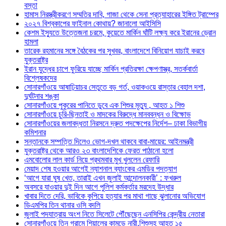
বস্তা
হামাস নিরস্ত্রীকরণে সম্মতির দাবি, গাজা থেকে সেনা প্রত্যাহারের ইঙ্গিত ট্রাম্পের
২০২৭ বিশ্বকাপের ফাইনাল কোথায়? জানালো আইসিসি
কেশম ইস্যুতে উত্তেজনা চরমে, কুয়েতে মার্কিন ঘাঁটি লক্ষ্য করে ইরানের ড্রোন
হামলা
তারেক রহমানের সঙ্গে বৈঠকের পর সুখবর, বাংলাদেশে বিনিয়োগ যাচাই করবে
যুক্তরাষ্ট্র
ইরান যুদ্ধের চাপে ফুরিয়ে যাচ্ছে মার্কিন প্রতিরক্ষা ক্ষেপণাস্ত্র, সতর্কবার্তা
বিশ্লেষকদের
সোনারগাঁওয়ে আষাঢ়িয়াচর সেতুতে বড় গর্ত, ওয়াকওয়ে রাস্তার বেহাল দশা,
দুর্ঘটনার শঙ্কা
সোনারগাঁওয়ে পুকুরের পানিতে ডুবে এক শিশুর মৃত্যু , আহত ১ শিশু
সোনারগাঁওয়ে চুরি-ছিনতাই ও মাদকের বিরুদ্ধে মানববন্ধন ও বিক্ষোভ
সোনারগাঁওয়ের জলাবদ্ধতা নিরসনে দ্রুত পদক্ষেপের নির্দেশ– ঢাকা বিভাগীয়
কমিশনার
সন্তানকে সম্পত্তি দিলেও ভোগ-দখল থাকবে বাবা-মায়ের: আইনমন্ত্রী
যুক্তরাষ্ট্র থেকে আরও ২৩ বাংলাদেশিকে ফেরত পাঠানো হলো
এমবোলোর লাল কার্ড নিয়ে প্রথমবার মুখ খুললেন রেফারি
মেয়াদ শেষ হওয়ার আগেই ন্যাশনাল ব্যাংকের এমডির পদত্যাগ
‘আগে যারা ঘুষ খেত, তারাই এখন জুলাই আন্দোলনকারী’ : ফখরুল
অবসরে যাওয়ার দুই দিন আগে পুলিশ কর্মকর্তার মরদেহ উদ্ধার
খাবার দিতে দেরি, ভাবিকে কুপিয়ে হত্যার পর মাথা গাছে ঝুলানোর অভিযোগ
ডিএমপির তিন থানার ওসি বদলি
জুলাই পদযাত্রায় অংশ নিতে সিলেটে পৌঁছেছেন এনসিপির কেন্দ্রীয় নেতারা
সোনারগাঁওয়ে তিন গ্রামে শিয়ালের কামড়ে নারী,শিশুসহ আহত ১৫