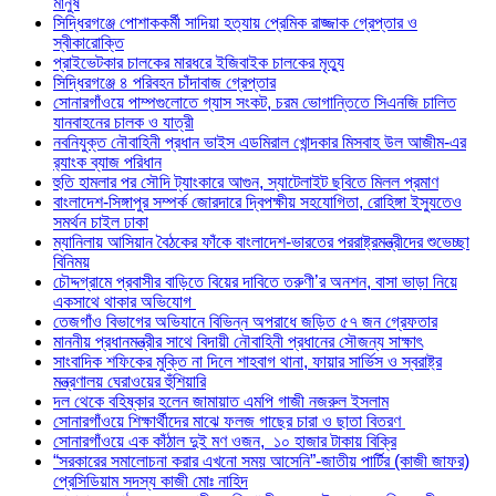
মানুষ
সিদ্ধিরগঞ্জে পোশাককর্মী সাদিয়া হত্যায় প্রেমিক রাজ্জাক গ্রেপ্তার ও
স্বীকারোক্তি
প্রাইভেটকার চালকের মারধরে ইজিবাইক চালকের মৃত্যু
সিদ্ধিরগঞ্জে ৪ পরিবহন চাঁদাবাজ গ্রেপ্তার
সোনারগাঁওয়ে পাম্পগুলোতে গ্যাস সংকট, চরম ভোগান্তিতে সিএনজি চালিত
যানবাহনের চালক ও যাত্রী
নবনিযুক্ত নৌবাহিনী প্রধান ভাইস এডমিরাল খোন্দকার মিসবাহ উল আজীম-এর
র‍্যাংক ব্যাজ পরিধান
হুতি হামলার পর সৌদি ট্যাংকারে আগুন, স্যাটেলাইট ছবিতে মিলল প্রমাণ
বাংলাদেশ-সিঙ্গাপুর সম্পর্ক জোরদারে দ্বিপক্ষীয় সহযোগিতা, রোহিঙ্গা ইস্যুতেও
সমর্থন চাইল ঢাকা
ম্যানিলায় আসিয়ান বৈঠকের ফাঁকে বাংলাদেশ-ভারতের পররাষ্ট্রমন্ত্রীদের শুভেচ্ছা
বিনিময়
চৌদ্দগ্রামে প্রবাসীর বাড়িতে বিয়ের দাবিতে তরুণী’র অনশন, বাসা ভাড়া নিয়ে
একসাথে থাকার অভিযোগ
তেজগাঁও বিভাগের অভিযানে বিভিন্ন অপরাধে জড়িত ৫৭ জন গ্রেফতার
মাননীয় প্রধানমন্ত্রীর সাথে বিদায়ী নৌবাহিনী প্রধানের সৌজন্য সাক্ষাৎ
সাংবাদিক শফিকের মুক্তি না দিলে শাহবাগ থানা, ফায়ার সার্ভিস ও স্বরাষ্ট্র
মন্ত্রণালয় ঘেরাওয়ের হুঁশিয়ারি
দল থেকে বহিষ্কার হলেন জামায়াত এমপি গাজী নজরুল ইসলাম
সোনারগাঁওয়ে শিক্ষার্থীদের মাঝে ফলজ গাছের চারা ও ছাতা বিতরণ ​
সোনারগাঁওয়ে এক কাঁঠাল দুই মণ ওজন, ১০ হাজার টাকায় বিক্রি
“সরকারের সমালোচনা করার এখনো সময় আসেনি”-জাতীয় পার্টির (কাজী জাফর)
প্রেসিডিয়াম সদস্য কাজী মোঃ নাহিদ