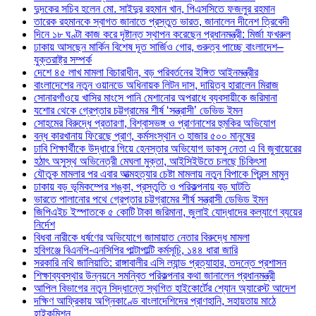
দুদকের সচিব হলেন মো. সাইদুর রহমান খান, পিএসসিতে ফজলুর রহমান
তারেক রহমানকে স্বাগত জানাতে প্রস্তুত ভারত, জানালেন দীনেশ ত্রিবেদী
দিনে ১৮ ঘণ্টা কাজ করে দৃষ্টান্ত স্থাপন করেছেন প্রধানমন্ত্রী: মির্জা ফখরুল
ঢাকায় আসছেন মার্কিন বিশেষ দূত সার্জিও গোর, গুরুত্ব পাচ্ছে বাংলাদেশ–
যুক্তরাষ্ট্র সম্পর্ক
দেশে ৪৫ লাখ মামলা বিচারাধীন, বড় পরিবর্তনের ইঙ্গিত আইনমন্ত্রীর
বাংলাদেশের নতুন ওয়ানডে অধিনায়ক লিটন দাস, দায়িত্ব হারালেন মিরাজ
সোনারগাঁওয়ে খাসির মাংসে পানি মেশানোর অপরাধে ব্যবসায়ীকে জরিমানা
যশোর থেকে গ্রেপ্তার চট্টগ্রামের শীর্ষ ‘সন্ত্রাসী’ ডেভিড ইমন
সোহমের বিরুদ্ধে প্রতারণা, বিশ্বাসভঙ্গ ও প্রাণনাশের হুমকির অভিযোগ
বন্ধ কারখানায় ফিরেছে প্রাণ, কর্মসংস্থান ৩ হাজার ৫০০ মানুষের
ঢাবি শিক্ষার্থীকে উদ্ধারে গিয়ে হেনস্তার অভিযোগ ডাকসু নেতা এ বি জুবায়েরের
হঠাৎ অসুস্থ অভিনেত্রী মেঘলা মুক্তা, আইসিইউতে চলছে চিকিৎসা
যৌতুক মামলার পর এবার আত্মহত্যার চেষ্টা মামলায় নতুন বিপাকে প্রিন্স মামুন
ঢাকায় বড় ভূমিকম্পের শঙ্কা, প্রস্তুতি ও পরিকল্পনায় বড় ঘাটতি
ভারতে পালানোর পথে গ্রেপ্তার চট্টগ্রামের শীর্ষ সন্ত্রাসী ডেভিড ইমন
জিপিএইচ ইস্পাতকে ৫ কোটি টাকা জরিমানা, জুলাই যোদ্ধাদের কল্যাণে ব্যয়ের
নির্দেশ
বিধবা নারীকে ধর্ষণের অভিযোগে জামায়াত নেতার বিরুদ্ধে মামলা
হবিগঞ্জে বিএনপি-এনসিপির পাল্টাপাল্টি কর্মসূচি, ১৪৪ ধারা জারি
সরকারি নথি জালিয়াতি: রাঙ্গাবালীর এসি ল্যান্ড প্রত্যাহার, তদন্তে প্রশাসন
শিক্ষাব্যবস্থার উন্নয়নে সমন্বিত পরিকল্পনার কথা জানালেন প্রধানমন্ত্রী
আপিল বিভাগের নতুন সিদ্ধান্তে স্থগিত হাইকোর্টের শ্যোন অ্যারেস্ট আদেশ
দক্ষিণ আফ্রিকায় অগ্নিকাণ্ডে বাংলাদেশিদের প্রাণহানি, সহায়তায় মাঠে
হাইকমিশন