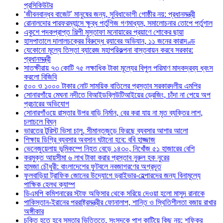
প্রসিকিউটর
‘জীবনবান্ধব বাজেট’ মানুষের জন্য, সুবিধাভোগী গোষ্ঠীর নয়: প্রধানমন্ত্রী
রোনালদোর পারফরম্যান্সে ক্ষুব্ধ পর্তুগিজ গণমাধ্যম, সমালোচনার তোপে পর্তুগাল
একুশে পদকপ্রাপ্ত শিল্পী মুস্তাফা মনোয়ারের প্রয়াণে শোকের ছায়া
হাসপাতালে দালালচক্রের বিরুদ্ধে র‍্যাবের অভিযান, ১১ জনের কারাদণ্ড
যেকোনো মূল্যে তিস্তা ব্যারেজ মহাপরিকল্পনা বাস্তবায়ন করবে সরকার:
প্রধানমন্ত্রী
সাতক্ষীরায় ৭৩ কোটি ৭৫ লক্ষাধিক টাকা মূল্যের বিপুল পরিমাণ মাদকদ্রব্য ধ্বংস
করলো বিজিবি
৫০০ ও ১০০০ টাকার নোট সাময়িক বাতিলের প্রস্তাব সরকারদলীয় এমপির
সোনারগাঁয়ে মেঘনা নদীতে বিআইডব্লিউটিআইয়ের ড্রেজিং, চাঁদা না পেয়ে অপ
প্রচারের অভিযোগ
সোনারগাঁওয়ে রাস্তার উপর বাড়ি নির্মান, বের করা যায় না মৃত ব্যক্তির লাশ,
চলাচলে বিঘ্ন
ভারতের টুরিস্ট ভিসা চালু, সীমান্তজুড়ে ফিরছে ব্যবসার আশার আলো
শিক্ষায় ডিগ্রি ব্যবসার অবসান ঘটানো হবে: ববি হাজ্জাজ
ভেনেজুয়েলায় ভূমিকম্পে নিহত বেড়ে ১৪৩০, নিখোঁজ ৫১ হাজারের বেশি
করমুক্ত আয়সীমা ৬ লাখ টাকা করার প্রস্তাব নুরুল হক নুরের
হামজা চৌধুরী: বাংলাদেশের ফুটবলে নবজাগরণের অগ্রদূত
ফুলবাড়িয়া ট্রাফিক জোনের উদ্যোগে ড্রাইভার-হেল্পারদের জন্য বিনামূল্যে
পাক্ষিক হেলথ ক্যাম্প
ডিএমপি কমিশনারের স্টাফ অফিসার থেকে সরিয়ে দেওয়া হলো মাসুদ রানাকে
পাকিস্তান-ইরানের পররাষ্ট্রমন্ত্রীর ফোনালাপ, শান্তি ও স্থিতিশীলতা বজায় রাখার
অঙ্গীকার
চুক্তি হতে হবে সমতার ভিত্তিতে, সংসদকে পাশ কাটিয়ে কিছু নয়: শফিকুর