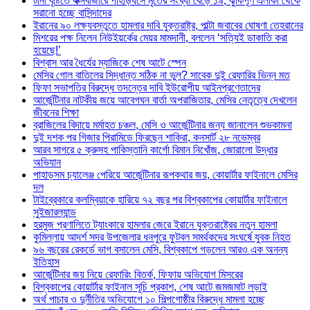
টানা বৃষ্টিতে কক্সবাজারে পাহাড়ধসে মৃতের সংখ্যা বেড়ে ১৯, ঝুঁকিপূর্ণ এলাকা থেকে
সরানো হচ্ছে বাসিন্দাদের
ইরানের ৯০ লক্ষ্যবস্তুতে হামলার দাবি যুক্তরাষ্ট্র, পাল্টা জবাবের ঘোষণা তেহরানের
মিশরের পক্ষ নিলেন নিউইয়র্কের মেয়র মামদানী, বললেন ‘সত্যিই ডাকাতি করা
হয়েছে!’
বিশ্বাস আর ধৈর্যের ম্যাজিকে শেষ আটে স্পেন
মেসির গোল বাতিলের সিদ্ধান্ত সঠিক না ভুল? সাবেক দুই রেফারির ভিন্ন মত
ফিফা সভাপতির বিরুদ্ধে তদন্তের দাবি ইউরোপীয় আইনপ্রণেতাদের
আর্জেন্টিনার নাটকীয় জয়ে আবেগঘন বার্তা অপরাজিতার, মেসির নেতৃত্বে দেখলেন
জীবনের শিক্ষা
ব্রাজিলের বিদায়ে মর্মাহত চঞ্চল, মেসি ও আর্জেন্টিনার জন্য জানালেন শুভকামনা
দুই দশক পর গিজার পিরামিডে ফিরছেন শাকিরা, কনসার্ট ২৮ নভেম্বর
আরব সাগরে ৫ ক্রুসহ পাকিস্তানি কার্গো বিমান নিখোঁজ, জোরালো উদ্ধার
অভিযান
পাহাড়সম চ্যালেঞ্জ পেরিয়ে আর্জেন্টিনার রূপকথার জয়, কোয়ার্টার ফাইনালে মেসির
দল
টাইব্রেকারে কলম্বিয়াকে হারিয়ে ৭২ বছর পর বিশ্বকাপের কোয়ার্টার ফাইনালে
সুইজারল্যান্ড
হরমুজ প্রণালিতে ট্যাংকারে হামলার জেরে ইরানে যুক্তরাষ্ট্রের নতুন হামলা
কুমিল্লায় আদর্শ সদর উপজেলার ধনপুরে ফুটবল সমর্থকদের সংঘর্ষে যুবক নিহত
৯৬ বছরের রেকর্ডে ভাগ বসালেন মেসি, বিশ্বকাপে গড়লেন আরও এক অনন্য
ইতিহাস
আর্জেন্টিনার জয় নিয়ে রেফারিং বিতর্ক, ফিফায় অভিযোগ মিসরের
বিশ্বকাপের কোয়ার্টার ফাইনাল সূচি প্রকাশ, শেষ আটে জমজমাট লড়াই
অর্থ পাচার ও দুর্নীতির অভিযোগে ১০ শিল্পগোষ্ঠীর বিরুদ্ধে মামলা হচ্ছে