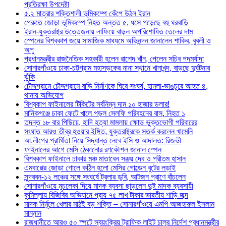
প্রতিরক্ষা উপদেষ্টা
৫.২ মাত্রার শক্তিশালী ভূমিকম্পে কেঁপে উঠল ইরান
পেরুতে জোড়া ভূমিকম্পে নিহত অন্তত ৫, ধসে পড়েছে বহু ঘরবাড়ি
ইরান-যুক্তরাষ্ট্র উত্তেজনায় লাফিয়ে বাড়ল অপরিশোধিত তেলের দাম
স্পেনের বিশ্বকাপ জয়ে সামাজিক মাধ্যমে অভিনন্দন জানালেন শাকিব, বুবলী ও
অপু
প্রধানমন্ত্রীর রাজনৈতিক সহকারী হলেন রাশেদ খাঁন, পেলেন সচিব পদমর্যাদা
সোনারগাঁওয়ে ঢাকা-চট্টগ্রাম মহাসড়কের নানা স্থানে খানাখন্দ, বাড়ছে দুর্ঘটনার
ঝুঁকি
চৌদ্দগ্রামে চৌদ্দগ্রামে বাড়ি নির্মাণকে ঘিরে সংঘর্ষ, হামলা-ভাঙচুরে আহত ৪,
থানায় অভিযোগ
বিশ্বকাপ ফাইনালের টিকিটের সর্বনিম্ন দাম ১০ হাজার ডলার!
মানিকগঞ্জে চাকা ফেটে খালে পড়ল সেলফি পরিবহনের বাস, নিহত ১
তদন্ত ১৮ বার পিছিয়ে, হাদি হত্যা মামলায় ক্ষোভ ভুক্তভোগী পরিবারের
সংঘাত আরও তীব্র হওয়ার ইঙ্গিত, যুক্তরাষ্ট্রকে সতর্ক করলেন খামেনি
আ.লীগের প্রার্থিতা নিয়ে সিদ্ধান্ত নেবে ইসি ও আদালত: রিজভী
ফাইনালের আগে মেসি ঠেকানোর রণকৌশল জানাল স্পেন
বিশ্বকাপ ফাইনালে ঢাকার মঞ্চ মাতাবেন সঞ্জয় দেব ও প্রীতম হাসান
এমবাপ্পের জোড়া গোলে কঠিন হলো মেসির গোল্ডেন বুটের লড়াই
সুন্দরবন-১২ লঞ্চের সঙ্গে সংঘর্ষে ট্রলার ডুবি, আটজন প্রাণে বাঁচলেন
সোনারগাঁওয়ে মুচলেকা দিয়ে মাদক ব্যবসা ছাড়লেন দুই মাদক ব্যবসায়ী
কুমিল্লায় বিজিবির অভিযানে প্রায় ৭৫ লাখ টাকার ভারতীয় শাড়ি জব্দ
মাদক নির্মূলে খেলার মাঠই বড় শক্তি – সোনারগাঁওয়ে এমপি আজহারুল ইসলাম
মান্নান
রাজধানীতে আরও ৫০ স্পটে স্বয়ংক্রিয় ট্রাফিক লাইট চালুর নির্দেশ প্রধানমন্ত্রীর