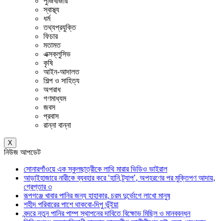
পুঁজিবাজার
স্বাস্থ্য
ধর্ম
তথ্যপ্রযুক্তি
ফিচার
মতামত
এক্সক্লুসিভ
কৃষি
আইন-আদালত
শিল্প ও সাহিত্য
অপরাধ
গণমাধ্যম
জবস
প্রবাস
রান্না বান্না
X
নিউজ আপডেট
সোনারগাঁওয়ে এক স্কুলছাত্রীকে লাথি মারার ভিডিও ভাইরাল
আড়াইহাজারে নারীকে ব্যবহার করে ‘হানি ট্র্যাপ’, অপহরণের পর মুক্তিপণ আদায়,
গ্রেপ্তার ৩
রূপগঞ্জে খাবার পানির জন্য হাহাকার, চরম দুর্ভোগে লাখো মানুষ
শহীদ পরিবারের পাশে থাকবো-দিপু ভূঁইয়া
বন্দরে নতুন পানির পাম্প স্থাপনের দাবিতে বিক্ষোভ মিছিল ও মানববন্ধন