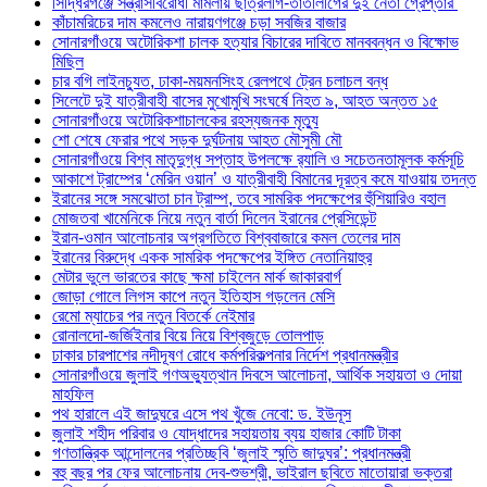
সিদ্ধিরগঞ্জে সন্ত্রাসবিরোধী মামলায় ছাত্রলীগ-তাতীলীগের দুই নেতা গ্রেপ্তার ‎
কাঁচামরিচের দাম কমলেও নারায়ণগঞ্জে চড়া সবজির বাজার
সোনারগাঁওয়ে অটোরিকশা চালক হত্যার বিচারের দাবিতে মানববন্ধন ও বিক্ষোভ
মিছিল
চার বগি লাইনচ্যুত, ঢাকা-ময়মনসিংহ রেলপথে ট্রেন চলাচল বন্ধ
সিলেটে দুই যাত্রীবাহী বাসের মুখোমুখি সংঘর্ষে নিহত ৯, আহত অন্তত ১৫
সোনারগাঁওয়ে অটোরিকশাচালকের রহস্যজনক মৃত্যু
শো শেষে ফেরার পথে সড়ক দুর্ঘটনায় আহত মৌসুমী মৌ
সোনারগাঁওয়ে বিশ্ব মাতৃদুগ্ধ সপ্তাহ উপলক্ষে র‍্যালি ও সচেতনতামূলক কর্মসূচি
আকাশে ট্রাম্পের ‘মেরিন ওয়ান’ ও যাত্রীবাহী বিমানের দূরত্ব কমে যাওয়ায় তদন্ত
ইরানের সঙ্গে সমঝোতা চান ট্রাম্প, তবে সামরিক পদক্ষেপের হুঁশিয়ারিও বহাল
মোজতবা খামেনিকে নিয়ে নতুন বার্তা দিলেন ইরানের প্রেসিডেন্ট
ইরান-ওমান আলোচনার অগ্রগতিতে বিশ্ববাজারে কমল তেলের দাম
ইরানের বিরুদ্ধে একক সামরিক পদক্ষেপের ইঙ্গিত নেতানিয়াহুর
মেটার ভুলে ভারতের কাছে ক্ষমা চাইলেন মার্ক জাকারবার্গ
জোড়া গোলে লিগস কাপে নতুন ইতিহাস গড়লেন মেসি
রেমো ম্যাচের পর নতুন বিতর্কে নেইমার
রোনালদো-জর্জিইনার বিয়ে নিয়ে বিশ্বজুড়ে তোলপাড়
ঢাকার চারপাশের নদীদূষণ রোধে কর্মপরিকল্পনার নির্দেশ প্রধানমন্ত্রীর
সোনারগাঁওয়ে জুলাই গণঅভ্যুত্থান দিবসে আলোচনা, আর্থিক সহায়তা ও দোয়া
মাহফিল
পথ হারালে এই জাদুঘরে এসে পথ খুঁজে নেবো: ড. ইউনূস
জুলাই শহীদ পরিবার ও যোদ্ধাদের সহায়তায় ব্যয় হাজার কোটি টাকা
গণতান্ত্রিক আন্দোলনের প্রতিচ্ছবি ‘জুলাই স্মৃতি জাদুঘর’: প্রধানমন্ত্রী
বহু বছর পর ফের আলোচনায় দেব-শুভশ্রী, ভাইরাল ছবিতে মাতোয়ারা ভক্তরা