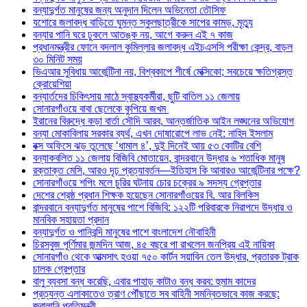
বন্যাদুর্গত মানুষের জন্য অনুদান দিলেন অভিনেতা তৌসিফ
যশোরে জলাবদ্ধ বাড়িতে ঘুমন্ত স্কুলছাত্রীকে সাপের কামড়, মৃত্যু
বন্যার পানি ঘরে ঢুকলে আতঙ্ক নয়, আগে করুন এই ৭ কাজ
প্রধানমন্ত্রীর ফোনে বদলাল কুমিল্লার জলাবদ্ধ এইচএসসি পরীক্ষা কেন্দ্র, বাড়ল
৩০ মিনিট সময়
ভিএআর সুবিধায় আর্জেন্টিনা নয়, বিশ্বকাপে শীর্ষে মেক্সিকো; সবচেয়ে ক্ষতিগ্রস্ত
ক্রোয়েশিয়া
বন্যার্তদের চিকিৎসায় মাঠে স্বাস্থ্যকর্মীরা, ছুটি বাতিল ১১ জেলায়
সোনারগাঁওয়ে বাবা ছেলেকে কুপিয়ে জখম
ইরানের বিরুদ্ধে কড়া বার্তা সৌদি আরব, আন্তর্জাতিক আইন লঙ্ঘনের অভিযোগ
বন্যা মোকাবিলায় সরকার ব্যর্থ, এখন দোষারোপে লাভ নেই: নাহিদ ইসলাম
বক্স অফিসে ঝড় তুলেছে ‘ধামাল ৪’, দুই দিনেই আয় ৫৩ কোটির বেশি
বন্যাকবলিত ১১ জেলায় বিজিবি মোতায়েন, বান্দরবানে উদ্ধার ৬ শতাধিক মানুষ
রক্তাক্ত মেসি, আরও দৃঢ় প্রত্যাবর্তন—ইতিহাস কি আবারও আর্জেন্টিনার পক্ষে?
সোনারগাঁওয়ে শপিং মলে চুরির ঘটনায় চোর চক্রের ৯ সদস্য গ্রেপ্তার
দেশের শ্রেষ্ঠ প্রধান শিক্ষক হয়েছেন সোনারগাঁওয়ের বি. আর বিলকিস
বান্দরবানে বন্যাদুর্গত মানুষের পাশে বিজিবি: ১২২টি পরিবারকে নিরাপদে উদ্ধার ও
মানবিক সহায়তা প্রদান
বন্যাদুর্গত ও পানিবন্দি মানুষের পাশে বাংলাদেশ নৌবাহিনী
চিরসবুজ পূর্ণিমার জন্মদিন আজ, ৪৫ বছরে পা রাখলেন জনপ্রিয় এই নায়িকা
সোনারগাঁও থেকে আত্মসাৎ হওয়া ৭৫০ কার্টন সয়াবিন তেল উদ্ধার, প্রতারক ট্রাক
চালক গ্রেপ্তার
বালু ব্যবসা বন্ধ করেছি, এবার পাহাড় কাটাও বন্ধ করব: হুমাম কাদের
প্রত্যন্ত এলাকাতেও ত্রাণ পৌঁছাতে সব বাহিনী সমন্বিতভাবে কাজ করছে:
জ্বালানি প্রতিমন্ত্রী