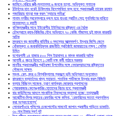
জামিনে বেরিয়ে স্ত্রী-সন্তানসহ ৬ জনকে হত্যা, অভিযুক্ত পলাতক
ইন্টার্নদের হাত ধরেই চিকিৎসায় বিদেশমুখিতা বন্ধ হবে: প্রধানমন্ত্রী তারেক রহমান
গজারিয়ায় যাত্রা শুরু করল ‘ন্যাচার লাউঞ্জ’
পানাম নগরীর প্রবেশদ্বারে ধ্বংস হয়ে যাওয়া প্রাচীন সেতু পুননির্মাণের দাবিতে
মানববন্ধন ও র‌্যালী
বাণিজ্যমন্ত্রীর সাথে ইউরোপীয় ইউনিয়নের রাষ্ট্রদূত এর বৈঠক
চৌদ্দগ্রামে র‌্যাব-বিজিবির যৌথ অভিযানে ৭০ কেজি গাঁজাসহ দুই মাদক কারবারি
আটক
সুন্দরবনে বড় জাহাঙ্গীর বাহিনীর ৩ সদস্যের আত্মসমর্পণ, উদ্ধার জিম্মি জেলে
ধোঁকামুক্ত ও জবাবদিহিমূলক রাজনীতি প্রতিষ্ঠাই জামায়াতের লক্ষ্য : সেলিম
উদ্দিন
যশোরগামী ১৪ হাজার ৫০০ পিস ইয়াবাসহ ৪ মাদক কারবারি আটক
আগামী ৫ বছরে বিদেশে ১ কোটি দক্ষ কর্মী পাঠাবে সরকার
মাননীয় প্রধানমন্ত্রীর প্রতিরক্ষা উপদেষ্টার সঙ্গে নেদারল্যান্ডসের রাষ্ট্রদূতের
সৌজন্য সাক্ষাৎ
সড়ক, রেল, বন্দর ও বিশ্ববিদ্যালয় প্রকল্পে ভূমি অধিগ্রহণ অনুমোদন
বান্দরবানে বন্যার্তদের খাদ্য সহায়তা, শতাধিক পর্যটককে উদ্ধার করল বিজিবি
বন্যায় বিচ্ছিন্ন সাজেক, ত্রাণ কার্যক্রম জোরদার প্রশাসনের
শেয়ারবাজার কেলেঙ্কারির হোতাদের বিচার হবে: প্রধানমন্ত্রী
বার কাউন্সিলের আদলে সাংবাদিক নিবন্ধনের ব্যবস্থা হচ্ছে: তথ্যমন্ত্রী
আর্জেন্টিনা-মিশর ম্যাচের রেফারির পক্ষে কলিনা, ‘রেফারিদের সততা প্রশ্নবিদ্ধ
করা অগ্রহণযোগ্য’
সোনারগাঁওয়ে পুলিশের চেকপোস্টের সামনেই জাপান প্রবাসীর গাড়িতে ডাকাতি,
৩০ লাখ টাকার স্বর্ণ লুট