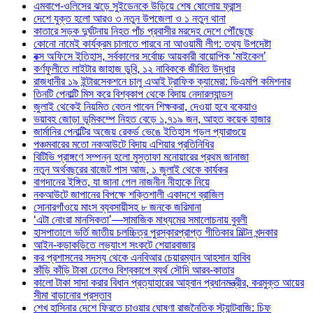
এমবাপে-ওলিসের ঝড়ে সুইডেনকে উড়িয়ে শেষ ষোলোয় ফ্রান্স
দেশে যুক্ত হলো আরও ৩ নতুন উপজেলা ও ১ নতুন থানা
কাতারে সড়ক দুর্ঘটনায় নিহত পাঁচ প্রবাসীর মরদেহ দেশে পৌঁছেছে
কোনো নামেই কার্যক্রম চালাতে পারবে না আওয়ামী লীগ: তথ্য উপদেষ্টা
বক্স অফিসে ইতিহাস, সর্বকালের সর্বোচ্চ আয়কারী বায়োপিক ‘মাইকেল’
কর্ণফুলীতে লাইটার জাহাজ ডুবি, ১২ নাবিককে জীবিত উদ্ধার
রাজধানীর ১৯ ইন্টারসেকশনে চালু এআই ট্রাফিক ক্যামেরা: ডিএমপি কমিশনার
তিনটি পেনাল্টি মিস করে বিশ্বকাপ থেকে বিদায় নেদারল্যান্ডস
জুলাই থেকেই নিয়মিত বেতন পাবেন শিক্ষকরা, দেওয়া হবে বকেয়াও
ভয়াবহ জোড়া ভূমিকম্পে নিহত বেড়ে ১,৭১৯ জন, আহত কয়েক হাজার
জার্মানির পেনাল্টির অজেয় রেকর্ড ভেঙে ইতিহাস গড়ল প্যারাগুয়ে
পঞ্চমবারের মতো নকআউটে বিদায় এশিয়ার প্রতিনিধির
বিটিভি প্রাঙ্গণে সম্পন্ন হলো মুস্তাফা মনোয়ারের প্রথম জানাজা
নতুন অর্থবছরের বাজেট পাস আজ, ১ জুলাই থেকে কার্যকর
বাগদানের ইঙ্গিত, যা জানা গেল নাজনীন নীহাকে নিয়ে
নকআউটে জাপানের বিপক্ষে শক্তিশালী একাদশে ব্রাজিল
সোনারগাঁওয়ে মাংস ব্যবসায়ীসহ ৮ জনকে জরিমানা
‘এটা নোংরা মানসিকতা’—সামাজিক মাধ্যমের সমালোচনায় বুবলী
হাসপাতালে ভর্তি জাতীয় চলচ্চিত্র পুরস্কারপ্রাপ্ত গীতিকার মিল্টন খন্দকার
আইন-কড়াকড়িতে লভ্যাংশ সংকটে শেয়ারবাজার
কর প্রশাসনের সদস্য থেকে এনবিআর চেয়ারম্যান আহসান হাবিব
কাঁড়ি কাঁড়ি টাকা ঢেলেও বিশ্বকাপে ব্যর্থ সৌদি আরব-কাতার
কালো টাকা সাদা করার বিধান প্রত্যাহারের আহ্বান প্রধানমন্ত্রীর, করমুক্ত আয়ের
সীমা বাড়ানোর প্রস্তাব
শেখ হাসিনার দেশে ফিরতে চাওয়ার ঘোষণা রাজনৈতিক স্ট্যান্টবাজি: চিফ