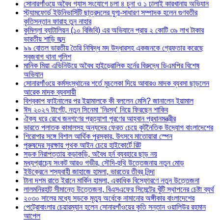
সোনারগাঁওয়ে অবৈধ গ্যাস সংযোগে চলা ৪ চুনা ও ১ ঢালাই কারখানায় অভিযান
স্ট্যামফোর্ড ইউনিভার্সিটি ছাত্রদলের যুগ্ম-সাধারণ সম্পাদক হলেন গুণবতীর
কৃতিসন্তান ফারাহ তুন নাহার
কুমিল্লা ব্যাটালিয়ন (১০ বিজিবি) এর অভিযানে প্রায় ২ কোটি ৩৯ লাখ টাকার
ভারতীয় শাড়ি জব্দ
৯৯ বোতল ভারতীয় তৈরি নিষিদ্ধ মদ উদ্ধারসহ একজনকে গ্রেফতার করেছে
সবুজবাগ থানা পুলিশ
মানিক মিয়া এভিনিউয়ে অবৈধ হাইড্রোলিক হর্নের বিরুদ্ধে ডিএমপির বিশেষ
অভিযান
সোনারগাঁওয়ে কর্মসংস্থানের শর্তে মুচলেকা দিয়ে আবারও মাদক ব্যবসা ছাড়লেন
আরেক মাদক ব্যবসায়ী
বিশ্বকাপ ফাইনালের পর ইয়ামালকে কী বললেন মেসি? জানালেন ইয়ামাল
ঈদ ২০২৭ টার্গেট, নতুন সিনেমা ‘নিঃস্ব’ নিয়ে ফিরছেন শাকিব
ঐক্য ধরে রেখে জনগণের প্রত্যাশা পূরণের আহ্বান প্রধানমন্ত্রীর
ভারতে পলাতক কামালসহ অন্যদের ফেরত চেয়ে কূটনৈতিক উদ্যোগ বাংলাদেশের
শিরোপার সঙ্গে বিশাল আর্থিক পুরস্কার, উৎসবে মাতোয়ারা স্পেন
পুরুষদের সুরক্ষায় পৃথক আইন চেয়ে হাইকোর্টে রিট
সড়ক নিরাপত্তায় কড়াকড়ি, অবৈধ হর্ন ব্যবহারে ছাড় নয়
মধ্যপ্রাচ্যে সংকট আরও গভীর, সৌদি-হুথি উত্তেজনায় নতুন মোড়
ইউক্রেনে শস্যবাহী জাহাজে হামলা, ভারতের তীব্র নিন্দা
টানা দশম রাতে ইরানে মার্কিন হামলা, একাধিক বিস্ফোরণে নতুন উত্তেজনা
লালমনিরহাট সীমান্তে উত্তেজনা, বিএসএফের সিমেন্টের খুঁটি স্থাপনের চেষ্টা ব্যর্থ
২০৩০ সালের মধ্যে সড়কে মৃত্যু অর্ধেকে নামানোর অঙ্গীকার বাংলাদেশের
পেট্রোবাংলার চেয়ারম্যান হলেন সোনারগাঁওয়ের কৃতি সন্তান ওয়ালিউর রহমান
আপেল