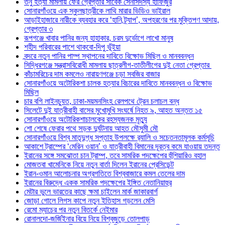
তনু হত্যা মামলায় ফের গ্রেপ্তার সাবেক সেনাসদস্য হাফিজুর
সোনারগাঁওয়ে এক স্কুলছাত্রীকে লাথি মারার ভিডিও ভাইরাল
আড়াইহাজারে নারীকে ব্যবহার করে ‘হানি ট্র্যাপ’, অপহরণের পর মুক্তিপণ আদায়,
গ্রেপ্তার ৩
রূপগঞ্জে খাবার পানির জন্য হাহাকার, চরম দুর্ভোগে লাখো মানুষ
শহীদ পরিবারের পাশে থাকবো-দিপু ভূঁইয়া
বন্দরে নতুন পানির পাম্প স্থাপনের দাবিতে বিক্ষোভ মিছিল ও মানববন্ধন
সিদ্ধিরগঞ্জে সন্ত্রাসবিরোধী মামলায় ছাত্রলীগ-তাতীলীগের দুই নেতা গ্রেপ্তার ‎
কাঁচামরিচের দাম কমলেও নারায়ণগঞ্জে চড়া সবজির বাজার
সোনারগাঁওয়ে অটোরিকশা চালক হত্যার বিচারের দাবিতে মানববন্ধন ও বিক্ষোভ
মিছিল
চার বগি লাইনচ্যুত, ঢাকা-ময়মনসিংহ রেলপথে ট্রেন চলাচল বন্ধ
সিলেটে দুই যাত্রীবাহী বাসের মুখোমুখি সংঘর্ষে নিহত ৯, আহত অন্তত ১৫
সোনারগাঁওয়ে অটোরিকশাচালকের রহস্যজনক মৃত্যু
শো শেষে ফেরার পথে সড়ক দুর্ঘটনায় আহত মৌসুমী মৌ
সোনারগাঁওয়ে বিশ্ব মাতৃদুগ্ধ সপ্তাহ উপলক্ষে র‍্যালি ও সচেতনতামূলক কর্মসূচি
আকাশে ট্রাম্পের ‘মেরিন ওয়ান’ ও যাত্রীবাহী বিমানের দূরত্ব কমে যাওয়ায় তদন্ত
ইরানের সঙ্গে সমঝোতা চান ট্রাম্প, তবে সামরিক পদক্ষেপের হুঁশিয়ারিও বহাল
মোজতবা খামেনিকে নিয়ে নতুন বার্তা দিলেন ইরানের প্রেসিডেন্ট
ইরান-ওমান আলোচনার অগ্রগতিতে বিশ্ববাজারে কমল তেলের দাম
ইরানের বিরুদ্ধে একক সামরিক পদক্ষেপের ইঙ্গিত নেতানিয়াহুর
মেটার ভুলে ভারতের কাছে ক্ষমা চাইলেন মার্ক জাকারবার্গ
জোড়া গোলে লিগস কাপে নতুন ইতিহাস গড়লেন মেসি
রেমো ম্যাচের পর নতুন বিতর্কে নেইমার
রোনালদো-জর্জিইনার বিয়ে নিয়ে বিশ্বজুড়ে তোলপাড়