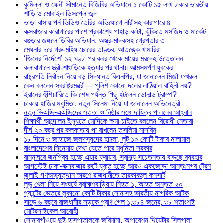
কুমিল্লা ও ফেনী সীমান্তে বিজিবির অভিযানে ১ কোটি ১৫ লাখ টাকার ভারতীয়
শাড়ি ও মোবাইল ডিসপ্লে জব্দ
ভাড়া বাসায় পর্ন ভিডিও তৈরির অভিযোগে নারীসহ কারাগারে ৪
কক্সবাজার কারাগারের পাশে প্রকাশ্যে পাহাড় কাটা, ঝুঁকিতে মসজিদ ও মার্কেট
বগুড়ার জঙ্গলে ডিবির অভিযান, অস্ত্র-মাদকসহ গ্রেপ্তার ৩
মেঘনার চরে গরু-মহিষ চোরের তাণ্ডব, আতঙ্কে খামারিরা
‘জিনের নির্দেশে’ ১২ ঘণ্টা পর কবর থেকে মায়ের মরদেহ উত্তোলন
কলাবাগানে স্ত্রী-শাশুড়িকে হত্যার পর থানায় আত্মসমর্পণ যুবকের
রাষ্ট্রপতি নির্বাচন নিয়ে বড় সিদ্ধান্ত বিএনপির, যা জানালেন মির্জা ফখরুল
কেন বললেন স্বরাষ্ট্রমন্ত্রী— পুলিশ কোনো দলের লাঠিয়াল বাহিনী নয়?
ইরানের হুঁশিয়ারিতে কি শেষ পর্যন্ত পিছু হটলেন ডোনাল্ড ট্রাম্প?
ঢাকায় হাজির মধুমিতা, নতুন সিনেমা নিয়ে যা জানালেন অভিনেত্রী
নতুন ডিএজি-এএজিদের সততা ও নিষ্ঠার সঙ্গে দায়িত্ব পালনের আহ্বান
শিক্ষার্থী আন্দোলন ইস্যুতে মোদিকে ক্ষমা চাইতে বললেন বিরোধী নেতারা
দীর্ঘ ২০ বছর পর কলকাতায় পা রাখলেন তসলিমা নাসরিন
১৮ দিনে ৩ জাহাজে জলদস্যুদের হামলা, লুট ১০ কোটি টাকার মালামাল
বাংলাদেশের সিনেমায় দেখা যেতে পারে মধুমিতা সরকার
রান্নাঘরে জনপ্রিয় হচ্ছে এয়ার ফ্রায়ার, স্বাস্থ্য সচেতনতায় বাড়ছে ব্যবহার
আগস্টেই ঢাকা-কক্সবাজার রুটে যুক্ত হচ্ছে আরও একজোড়া আন্তঃনগর ট্রেন
জুলাই গণঅভ্যুত্থান স্মরণে রাজধানীতে তারকাবহুল কনসার্ট
লুডু খেলা নিয়ে সংঘর্ষে ব্রাহ্মণবাড়িয়ায় নিহত ১, আহত অন্তত ২০
প্যান্টের ভেতরে লুকানো কোটি টাকার সোনাসহ ভারতীয় নাগরিক আটক
সাড়ে ৬ বছরে রাজধানীর সড়কে প্রাণ গেল ১,৩৮৪ জনের, ৩৮ শতাংশই
মোটরসাইকেল আরোহী
সোনারগাঁওয়ে দুই হাসপাতালকে জরিমানা, অপারেশন থিয়েটার সিলগালা