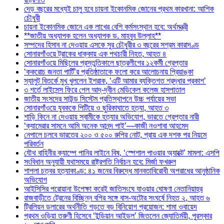
দেড় বছরের মধ্যেই চালু হবে চায়না ইকোনমিক জোনের প্রথম কারখানা: আশিক
চৌধুরী
চায়না ইকোনমিক জোনে এক লাখের বেশি কর্মসংস্থান হবে: অর্থমন্ত্রী
**জাতীয় অধ্যাপক হলেন অধ্যাপক ড. মাহবুব উল্লাহ**
সম্পদের হিসাব না দেওয়ায় এসকে সুর চৌধুরীর ৩ বছরের সশ্রম কারাদণ্ড
সোনারগাঁওয়ে ট্রাকের ধাক্কায় এক পথচারী নিহত, আহত ৪
সোনারগাঁওয়ে মিছিলের প্রস্তুতিকালে ছাত্রলীগের ১২কর্মী গ্রেপ্তার
‘ককরোচ জনতা পার্টি’র প্রতিষ্ঠাতাকে ফলো করে আলোচনায় প্রিয়াঙ্কা
স্যালুট বিতর্কে মুখ খুললেন ইশরাক, ‘এটি আমার ব্যক্তিগত শ্রদ্ধার প্রকাশ’
৩ শর্তে লাইসেন্স ফিরে পেল আদ্-দ্বীন মেডিকেল কলেজ হাসপাতাল
জাতীয় সংসদের সাউন্ড সিস্টেম প্রতিস্থাপনে উচ্চ পর্যায়ের সভা
সোনারগাঁওয়ে যুবককে পিটিয়ে ও ছুরিকাঘাতে হত্যা, আহত ৩
শাড়ি কিনে না দেওয়ায় স্বামীকে হত্যার অভিযোগ, ভারতে গ্রেপ্তার নারী
‘ক্যামেরার সামনে আমি অনেক আনন্দ পাই’—কাজী নওশাবা আহমেদ
নেপালে চলবে ভারতের ২০০ ও ৫০০ রুপির নোট, প্রায় এক দশক পর নিয়মে
পরিবর্তন
যৌথ বাহিনীর ক্যাম্পে পানির লাইনে বিষ, ‘স্পেশাল পাওয়ার অ্যাক্টে’ মামলা: এসপি
সংবিধান অনুযায়ী যথাসময়ে রাষ্ট্রপতি নির্বাচন হবে: মির্জা ফখরুল
শাপলা চত্বর হত্যাকাণ্ড: ৪১ জনের বিরুদ্ধে মানবতাবিরোধী অপরাধের আনুষ্ঠানিক
অভিযোগ
আইসিসির পরোয়ানা উপেক্ষা করেই জাতিসংঘে যাওয়ার ঘোষণা নেতানিয়াহুর
রাজবাড়ীতে ট্রেনের বিচ্ছিন্ন বগির সঙ্গে বাস-অটোর সংঘর্ষে নিহত ২, আহত ৬
ট্রিলিয়ন ডলারের অর্থনীতি গড়তে বড় বিনিয়োগ প্রয়োজন: শামা ওবায়েদ
প্রথম ওড়িয়া তরুণী হিসেবে ‘ইন্ডিয়ান আইডল’ জিতলেন জ্যোতির্ময়ী, পুরস্কার