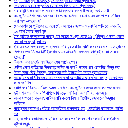
বন্যায় বিচ্ছিন্ন সাজেক, ত্রাণ কার্যক্রম জোরদার প্রশাসনের
শেয়ারবাজার কেলেঙ্কারির হোতাদের বিচার হবে: প্রধানমন্ত্রী
বার কাউন্সিলের আদলে সাংবাদিক নিবন্ধনের ব্যবস্থা হচ্ছে: তথ্যমন্ত্রী
আর্জেন্টিনা-মিশর ম্যাচের রেফারির পক্ষে কলিনা, ‘রেফারিদের সততা প্রশ্নবিদ্ধ
করা অগ্রহণযোগ্য’
সোনারগাঁওয়ে পুলিশের চেকপোস্টের সামনেই জাপান প্রবাসীর গাড়িতে ডাকাতি,
৩০ লাখ টাকার স্বর্ণ লুট
টানা বৃষ্টিতে কক্সবাজারে পাহাড়ধসে মৃতের সংখ্যা বেড়ে ১৯, ঝুঁকিপূর্ণ এলাকা থেকে
সরানো হচ্ছে বাসিন্দাদের
ইরানের ৯০ লক্ষ্যবস্তুতে হামলার দাবি যুক্তরাষ্ট্র, পাল্টা জবাবের ঘোষণা তেহরানের
মিশরের পক্ষ নিলেন নিউইয়র্কের মেয়র মামদানী, বললেন ‘সত্যিই ডাকাতি করা
হয়েছে!’
বিশ্বাস আর ধৈর্যের ম্যাজিকে শেষ আটে স্পেন
মেসির গোল বাতিলের সিদ্ধান্ত সঠিক না ভুল? সাবেক দুই রেফারির ভিন্ন মত
ফিফা সভাপতির বিরুদ্ধে তদন্তের দাবি ইউরোপীয় আইনপ্রণেতাদের
আর্জেন্টিনার নাটকীয় জয়ে আবেগঘন বার্তা অপরাজিতার, মেসির নেতৃত্বে দেখলেন
জীবনের শিক্ষা
ব্রাজিলের বিদায়ে মর্মাহত চঞ্চল, মেসি ও আর্জেন্টিনার জন্য জানালেন শুভকামনা
দুই দশক পর গিজার পিরামিডে ফিরছেন শাকিরা, কনসার্ট ২৮ নভেম্বর
আরব সাগরে ৫ ক্রুসহ পাকিস্তানি কার্গো বিমান নিখোঁজ, জোরালো উদ্ধার
অভিযান
পাহাড়সম চ্যালেঞ্জ পেরিয়ে আর্জেন্টিনার রূপকথার জয়, কোয়ার্টার ফাইনালে মেসির
দল
টাইব্রেকারে কলম্বিয়াকে হারিয়ে ৭২ বছর পর বিশ্বকাপের কোয়ার্টার ফাইনালে
সুইজারল্যান্ড