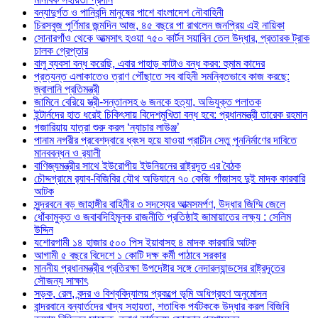
বন্যাদুর্গত ও পানিবন্দি মানুষের পাশে বাংলাদেশ নৌবাহিনী
চিরসবুজ পূর্ণিমার জন্মদিন আজ, ৪৫ বছরে পা রাখলেন জনপ্রিয় এই নায়িকা
সোনারগাঁও থেকে আত্মসাৎ হওয়া ৭৫০ কার্টন সয়াবিন তেল উদ্ধার, প্রতারক ট্রাক
চালক গ্রেপ্তার
বালু ব্যবসা বন্ধ করেছি, এবার পাহাড় কাটাও বন্ধ করব: হুমাম কাদের
প্রত্যন্ত এলাকাতেও ত্রাণ পৌঁছাতে সব বাহিনী সমন্বিতভাবে কাজ করছে:
জ্বালানি প্রতিমন্ত্রী
জামিনে বেরিয়ে স্ত্রী-সন্তানসহ ৬ জনকে হত্যা, অভিযুক্ত পলাতক
ইন্টার্নদের হাত ধরেই চিকিৎসায় বিদেশমুখিতা বন্ধ হবে: প্রধানমন্ত্রী তারেক রহমান
গজারিয়ায় যাত্রা শুরু করল ‘ন্যাচার লাউঞ্জ’
পানাম নগরীর প্রবেশদ্বারে ধ্বংস হয়ে যাওয়া প্রাচীন সেতু পুননির্মাণের দাবিতে
মানববন্ধন ও র‌্যালী
বাণিজ্যমন্ত্রীর সাথে ইউরোপীয় ইউনিয়নের রাষ্ট্রদূত এর বৈঠক
চৌদ্দগ্রামে র‌্যাব-বিজিবির যৌথ অভিযানে ৭০ কেজি গাঁজাসহ দুই মাদক কারবারি
আটক
সুন্দরবনে বড় জাহাঙ্গীর বাহিনীর ৩ সদস্যের আত্মসমর্পণ, উদ্ধার জিম্মি জেলে
ধোঁকামুক্ত ও জবাবদিহিমূলক রাজনীতি প্রতিষ্ঠাই জামায়াতের লক্ষ্য : সেলিম
উদ্দিন
যশোরগামী ১৪ হাজার ৫০০ পিস ইয়াবাসহ ৪ মাদক কারবারি আটক
আগামী ৫ বছরে বিদেশে ১ কোটি দক্ষ কর্মী পাঠাবে সরকার
মাননীয় প্রধানমন্ত্রীর প্রতিরক্ষা উপদেষ্টার সঙ্গে নেদারল্যান্ডসের রাষ্ট্রদূতের
সৌজন্য সাক্ষাৎ
সড়ক, রেল, বন্দর ও বিশ্ববিদ্যালয় প্রকল্পে ভূমি অধিগ্রহণ অনুমোদন
বান্দরবানে বন্যার্তদের খাদ্য সহায়তা, শতাধিক পর্যটককে উদ্ধার করল বিজিবি