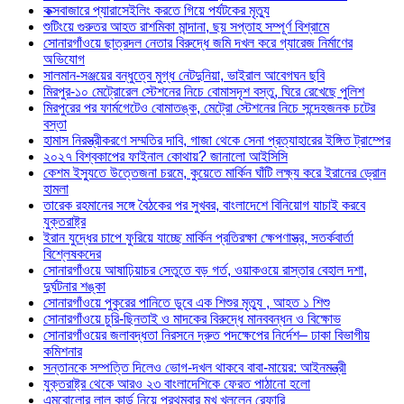
কক্সবাজারে প্যারাসেইলিং করতে গিয়ে পর্যটকের মৃত্যু
শুটিংয়ে গুরুতর আহত রাশমিকা মান্দানা, ছয় সপ্তাহ সম্পূর্ণ বিশ্রামে
সোনারগাঁওয়ে ছাত্রদল নেতার বিরুদ্ধে জমি দখল করে গ্যারেজ নির্মাণের
অভিযোগ
সালমান-সঞ্জয়ের বন্ধুত্বে মুগ্ধ নেটদুনিয়া, ভাইরাল আবেগঘন ছবি
মিরপুর-১০ মেট্রোরেল স্টেশনের নিচে বোমাসদৃশ বস্তু, ঘিরে রেখেছে পুলিশ
মিরপুরের পর ফার্মগেটেও বোমাতঙ্ক, মেট্রো স্টেশনের নিচে সন্দেহজনক চটের
বস্তা
হামাস নিরস্ত্রীকরণে সম্মতির দাবি, গাজা থেকে সেনা প্রত্যাহারের ইঙ্গিত ট্রাম্পের
২০২৭ বিশ্বকাপের ফাইনাল কোথায়? জানালো আইসিসি
কেশম ইস্যুতে উত্তেজনা চরমে, কুয়েতে মার্কিন ঘাঁটি লক্ষ্য করে ইরানের ড্রোন
হামলা
তারেক রহমানের সঙ্গে বৈঠকের পর সুখবর, বাংলাদেশে বিনিয়োগ যাচাই করবে
যুক্তরাষ্ট্র
ইরান যুদ্ধের চাপে ফুরিয়ে যাচ্ছে মার্কিন প্রতিরক্ষা ক্ষেপণাস্ত্র, সতর্কবার্তা
বিশ্লেষকদের
সোনারগাঁওয়ে আষাঢ়িয়াচর সেতুতে বড় গর্ত, ওয়াকওয়ে রাস্তার বেহাল দশা,
দুর্ঘটনার শঙ্কা
সোনারগাঁওয়ে পুকুরের পানিতে ডুবে এক শিশুর মৃত্যু , আহত ১ শিশু
সোনারগাঁওয়ে চুরি-ছিনতাই ও মাদকের বিরুদ্ধে মানববন্ধন ও বিক্ষোভ
সোনারগাঁওয়ের জলাবদ্ধতা নিরসনে দ্রুত পদক্ষেপের নির্দেশ– ঢাকা বিভাগীয়
কমিশনার
সন্তানকে সম্পত্তি দিলেও ভোগ-দখল থাকবে বাবা-মায়ের: আইনমন্ত্রী
যুক্তরাষ্ট্র থেকে আরও ২৩ বাংলাদেশিকে ফেরত পাঠানো হলো
এমবোলোর লাল কার্ড নিয়ে প্রথমবার মুখ খুললেন রেফারি