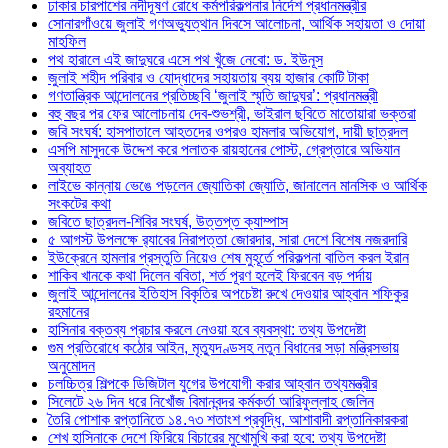
ঢাকার চারপাশের নদীদূষণ রোধে কর্মপরিকল্পনার নির্দেশ প্রধানমন্ত্রীর
সোনারগাঁওয়ে জুলাই গণঅভ্যুত্থান দিবসে আলোচনা, আর্থিক সহায়তা ও দোয়া
মাহফিল
পথ হারালে এই জাদুঘরে এসে পথ খুঁজে নেবো: ড. ইউনূস
জুলাই শহীদ পরিবার ও যোদ্ধাদের সহায়তায় ব্যয় হাজার কোটি টাকা
গণতান্ত্রিক আন্দোলনের প্রতিচ্ছবি ‘জুলাই স্মৃতি জাদুঘর’: প্রধানমন্ত্রী
বহু বছর পর ফের আলোচনায় দেব-শুভশ্রী, ভাইরাল ছবিতে মাতোয়ারা ভক্তরা
জবি সংঘর্ষ: হাসপাতালে আহতদের ওপরও হামলার অভিযোগ, দায়ী ছাত্রদল
এসপি মাসুদকে উদ্দেশ করে পলাতক রায়হানের পোস্ট, গ্রেপ্তারে অভিযান
অব্যাহত
লাইভে কান্নায় ভেঙে পড়লেন জ্যোতিকা জ্যোতি, জানালেন মানসিক ও আর্থিক
সংকটের কথা
জবিতে ছাত্রদল-শিবির সংঘর্ষ, উত্তপ্ত ক্যাম্পাস
৫ আগস্ট উপলক্ষে র‌্যাবের নিরাপত্তা জোরদার, সারা দেশে বিশেষ নজরদারি
ইউক্রেনে হামলার প্রস্তুতি নিয়েও শেষ মুহূর্তে পরিকল্পনা বাতিল করল ইরান
শাকিব খানকে কথা দিলেন ববিতা, শর্ত পূরণ হলেই ফিরবেন বড় পর্দায়
জুলাই আন্দোলনের ইতিহাস বিকৃতির অপচেষ্টা রুখে দেওয়ার আহ্বান শফিকুর
রহমানের
হাসিনার বক্তব্য প্রচার করলে নেওয়া হবে ব্যবস্থা: তথ্য উপদেষ্টা
গুম প্রতিরোধে কঠোর আইন, মৃত্যুদণ্ডসহ নতুন বিধানের সড়া মন্ত্রিসভায়
অনুমোদন
চলচ্চিত্র শিল্পকে ডিজিটাল যুগের উপযোগী করার আহ্বান তথ্যমন্ত্রীর
সিলেটে ২৬ দিন ধরে নিখোঁজ বিমানবন্দর কর্মকর্তা আরিফুল্লাহ জেলিন
তৈরি পোশাক রপ্তানিতে ১৪.৭৩ শতাংশ প্রবৃদ্ধি, আশাবাদী রপ্তানিকারকরা
শেখ হাসিনাকে দেশে ফিরিয়ে বিচারের মুখোমুখি করা হবে: তথ্য উপদেষ্টা