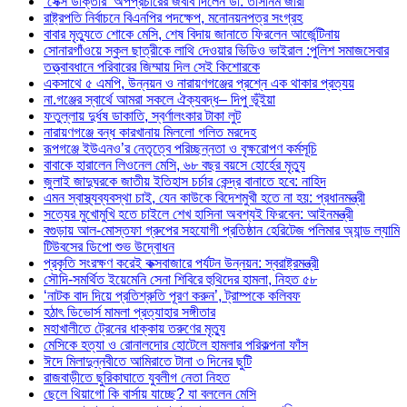
‘সেক্স ডাক্তার’ অপপ্রচারের জবাব দিলেন ডা. তাসনিম জারা
রাষ্ট্রপতি নির্বাচনে বিএনপির পদক্ষেপ, মনোনয়নপত্র সংগ্রহ
বাবার মৃত্যুতে শোকে মেসি, শেষ বিদায় জানাতে ফিরলেন আর্জেন্টিনায়
সোনারগাঁওয়ে স্কুল ছাত্রীকে লাথি দেওয়ার ভিডিও ভাইরাল :পুলিশ সমাজসেবার
তত্ত্বাবধানে পরিবারের জিম্মায় দিল সেই কিশোরকে
একসাথে ৫ এমপি, উন্নয়ন ও নারায়ণগঞ্জের প্রশ্নে এক থাকার প্রত্যয়
না.গঞ্জের স্বার্থে আমরা সকলে ঐক্যবদ্ধ– দিপু ভূঁইয়া
ফতুল্লায় দুর্ধষ ডাকাতি, স্বর্ণালংকার টাকা লুট
নারায়ণগঞ্জে বন্ধ কারখানায় মিললো গলিত মরদেহ
রূপগঞ্জে ইউএনও’র নেতৃত্বে পরিচ্ছন্নতা ও বৃক্ষরোপণ কর্মসূচি
বাবাকে হারালেন লিওনেল মেসি, ৬৮ বছর বয়সে হোর্হের মৃত্যু
জুলাই জাদুঘরকে জাতীয় ইতিহাস চর্চার কেন্দ্র বানাতে হবে: নাহিদ
এমন স্বাস্থ্যব্যবস্থা চাই, যেন কাউকে বিদেশমুখী হতে না হয়: প্রধানমন্ত্রী
সত্যের মুখোমুখি হতে চাইলে শেখ হাসিনা অবশ্যই ফিরবেন: আইনমন্ত্রী
বগুড়ায় আল-মোস্তফা গ্রুপের সহযোগী প্রতিষ্ঠান হেরিটেজ পলিমার অ্যান্ড ল্যামি
টিউবসের ডিপো শুভ উদ্বোধন
প্রকৃতি সংরক্ষণ করেই কক্সবাজারে পর্যটন উন্নয়ন: স্বরাষ্ট্রমন্ত্রী
সৌদি-সমর্থিত ইয়েমেনি সেনা শিবিরে হুথিদের হামলা, নিহত ৫৮
‘নাটক বাদ দিয়ে প্রতিশ্রুতি পূরণ করুন’, ট্রাম্পকে কলিবফ
হঠাৎ ডিভোর্স মামলা প্রত্যাহার সঙ্গীতার
মহাখালীতে ট্রেনের ধাক্কায় তরুণের মৃত্যু
মেসিকে হত্যা ও রোনালদোর হোটেলে হামলার পরিকল্পনা ফাঁস
ঈদে মিলাদুন্নবীতে আমিরাতে টানা ৩ দিনের ছুটি
রাজবাড়ীতে ছুরিকাঘাতে যুবলীগ নেতা নিহত
ছেলে থিয়াগো কি বার্সায় যাচ্ছে? যা বললেন মেসি