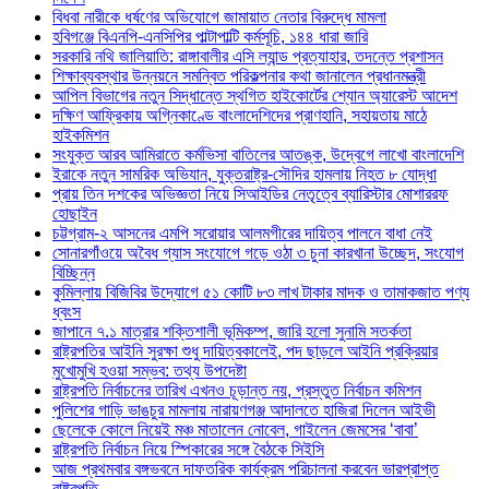
বিধবা নারীকে ধর্ষণের অভিযোগে জামায়াত নেতার বিরুদ্ধে মামলা
হবিগঞ্জে বিএনপি-এনসিপির পাল্টাপাল্টি কর্মসূচি, ১৪৪ ধারা জারি
সরকারি নথি জালিয়াতি: রাঙ্গাবালীর এসি ল্যান্ড প্রত্যাহার, তদন্তে প্রশাসন
শিক্ষাব্যবস্থার উন্নয়নে সমন্বিত পরিকল্পনার কথা জানালেন প্রধানমন্ত্রী
আপিল বিভাগের নতুন সিদ্ধান্তে স্থগিত হাইকোর্টের শ্যোন অ্যারেস্ট আদেশ
দক্ষিণ আফ্রিকায় অগ্নিকাণ্ডে বাংলাদেশিদের প্রাণহানি, সহায়তায় মাঠে
হাইকমিশন
সংযুক্ত আরব আমিরাতে কর্মভিসা বাতিলের আতঙ্ক, উদ্বেগে লাখো বাংলাদেশি
ইরাকে নতুন সামরিক অভিযান, যুক্তরাষ্ট্র-সৌদির হামলায় নিহত ৮ যোদ্ধা
প্রায় তিন দশকের অভিজ্ঞতা নিয়ে সিআইডির নেতৃত্বে ব্যারিস্টার মোশাররফ
হোছাইন
চট্টগ্রাম-২ আসনের এমপি সরোয়ার আলমগীরের দায়িত্ব পালনে বাধা নেই
সোনারগাঁওয়ে অবৈধ গ্যাস সংযোগে গড়ে ওঠা ৩ চুনা কারখানা উচ্ছেদ, সংযোগ
বিচ্ছিন্ন
কুমিল্লায় বিজিবির উদ্যোগে ৫১ কোটি ৮৩ লাখ টাকার মাদক ও তামাকজাত পণ্য
ধ্বংস
জাপানে ৭.১ মাত্রার শক্তিশালী ভূমিকম্প, জারি হলো সুনামি সতর্কতা
রাষ্ট্রপতির আইনি সুরক্ষা শুধু দায়িত্বকালেই, পদ ছাড়লে আইনি প্রক্রিয়ার
মুখোমুখি হওয়া সম্ভব: তথ্য উপদেষ্টা
রাষ্ট্রপতি নির্বাচনের তারিখ এখনও চূড়ান্ত নয়, প্রস্তুত নির্বাচন কমিশন
পুলিশের গাড়ি ভাঙচুর মামলায় নারায়ণগঞ্জ আদালতে হাজিরা দিলেন আইভী
ছেলেকে কোলে নিয়েই মঞ্চ মাতালেন নোবেল, গাইলেন জেমসের ‘বাবা’
রাষ্ট্রপতি নির্বাচন নিয়ে স্পিকারের সঙ্গে বৈঠকে সিইসি
আজ প্রথমবার বঙ্গভবনে দাফতরিক কার্যক্রম পরিচালনা করবেন ভারপ্রাপ্ত
রাষ্ট্রপতি