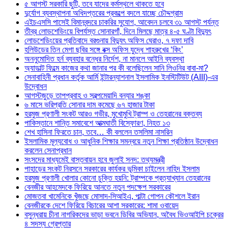
৫ আগস্ট সরকারি ছুটি, তবে যাদের কর্মস্থলে থাকতে হবে
দুর্যোগ ব্যবস্থাপনা অধিদপ্তরের প্রকল্পে বদলে যাচ্ছে চৌদ্দগ্রাম
এইচএসসি পাসেই বিমানবন্দরে চাকরির সুযোগ, আবেদন চলবে ৩১ আগস্ট পর্যন্ত
তীব্র লোডশেডিংয়ে বিপর্যস্ত সোনারগাঁ, দিনে মিলছে মাত্র ৪-৫ ঘণ্টা বিদ্যুৎ
লোডশেডিংয়ের প্রতিবাদে বরগুনায় বিদ্যুৎ অফিস ঘেরাও, ৭ দফা দাবি
হলিউডের তিন মেগা ছবির সঙ্গে বক্স অফিস যুদ্ধে শাহরুখের ‘কিং’
অননুমোদিত হর্ন ব্যবহার বন্ধের নির্দেশ, না মানলে আইনি ব্যবস্থা
অ্যাডাল্ট ফিল্মে কাজের কথা জানার পর কী বলেছিলেন সানি লিওনির বাবা-মা?
সেনাবাহিনী প্রধান কর্তৃক আর্মি ইন্টারন্যাশনাল ইসলামিক ইনস্টিটিউট (AIII)-এর
উদ্বোধন
আগস্টজুড়ে তাপপ্রবাহ ও স্বল্পমেয়াদি বন্যার শঙ্কা
৬ মাসে ভরিপ্রতি সোনার দাম কমেছে ৬৭ হাজার টাকা
হরমুজ প্রণালী সংকট আরও গভীর, মুখোমুখি ট্রাম্প ও তেহরানের বক্তব্য
পাকিস্তানে শান্তি সমাবেশে আত্মঘাতী বিস্ফোরণ, নিহত ১৩
শেখ হাসিনা ফিরতে চান, তবে… কী বললেন তসলিমা নাসরিন
ইসলামিক মূল্যবোধ ও আধুনিক শিক্ষার সমন্বয়ে নতুন শিক্ষা প্রতিষ্ঠান উদ্বোধন
করলেন সেনাপ্রধান
সংসদের মাধ্যমেই বাস্তবায়ন হবে জুলাই সনদ: তথ্যমন্ত্রী
পাহাড়ের সংকট নিরসনে সরকারের কার্যকর ভূমিকা চাইলেন নাহিদ ইসলাম
হরমুজ প্রণালী খোলার কোনো চুক্তি হয়নি: ট্রাম্পকে প্রত্যাখ্যান তেহরানের
বেনজীর আহমেদকে ফিরিয়ে আনতে নতুন পদক্ষেপ সরকারের
মোজতবা খামেনিকে খুঁজছে মোসাদ-সিআইএ, পাল্টা গোপন কৌশলে ইরান
বেনজীরকে দেশে ফিরিয়ে বিচারের আশা সরকারের: শামা ওবায়েদ
বসুন্ধরায় চীনা নাগরিকদের ভাড়া ভবনে ডিবির অভিযান, অবৈধ ভিওআইপি চক্রের
৪ সদস্য গ্রেপ্তার