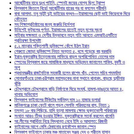
আর্জেন্টিনার হারে দুঃখ পাইনি, স্পেনই জয়ের যোগ্য ছিল: ট্রাম্প
বিশ্বকাপ জিতলে বিয়ে! আর্জেন্টিনার হারের পর যা বললেন পরীমনি
বাবা আলাদা, তবু অটুট দুই ভাইয়ের বন্ধন—ইয়ামালের ছোট ভাই কিয়েনকে ঘিরে
কৌতূহল
সব শিক্ষাপ্রতিষ্ঠানের জন্য জরুরি নির্দেশনা
উনিশেই ফুটবলের পূর্ণতা, ইয়ামালের হাতেই নতুন যুগের সূচনা
সাইবার সক্ষমতা ও দেশীয় উদ্ভাবনে নতুন গতি আনতে এমআইএসটিতে
প্রতিরক্ষা উপদেষ্টা
৫.২ মাত্রার শক্তিশালী ভূমিকম্পে কেঁপে উঠল ইরান
পেরুতে জোড়া ভূমিকম্পে নিহত অন্তত ৫, ধসে পড়েছে বহু ঘরবাড়ি
ইরান-যুক্তরাষ্ট্র উত্তেজনায় লাফিয়ে বাড়ল অপরিশোধিত তেলের দাম
স্পেনের বিশ্বকাপ জয়ে সামাজিক মাধ্যমে অভিনন্দন জানালেন শাকিব, বুবলী ও
অপু
প্রধানমন্ত্রীর রাজনৈতিক সহকারী হলেন রাশেদ খাঁন, পেলেন সচিব পদমর্যাদা
সোনারগাঁওয়ে ঢাকা-চট্টগ্রাম মহাসড়কের নানা স্থানে খানাখন্দ, বাড়ছে দুর্ঘটনার
ঝুঁকি
চৌদ্দগ্রামে চৌদ্দগ্রামে বাড়ি নির্মাণকে ঘিরে সংঘর্ষ, হামলা-ভাঙচুরে আহত ৪,
থানায় অভিযোগ
বিশ্বকাপ ফাইনালের টিকিটের সর্বনিম্ন দাম ১০ হাজার ডলার!
মানিকগঞ্জে চাকা ফেটে খালে পড়ল সেলফি পরিবহনের বাস, নিহত ১
তদন্ত ১৮ বার পিছিয়ে, হাদি হত্যা মামলায় ক্ষোভ ভুক্তভোগী পরিবারের
সংঘাত আরও তীব্র হওয়ার ইঙ্গিত, যুক্তরাষ্ট্রকে সতর্ক করলেন খামেনি
আ.লীগের প্রার্থিতা নিয়ে সিদ্ধান্ত নেবে ইসি ও আদালত: রিজভী
ফাইনালের আগে মেসি ঠেকানোর রণকৌশল জানাল স্পেন
বিশ্বকাপ ফাইনালে ঢাকার মঞ্চ মাতাবেন সঞ্জয় দেব ও প্রীতম হাসান