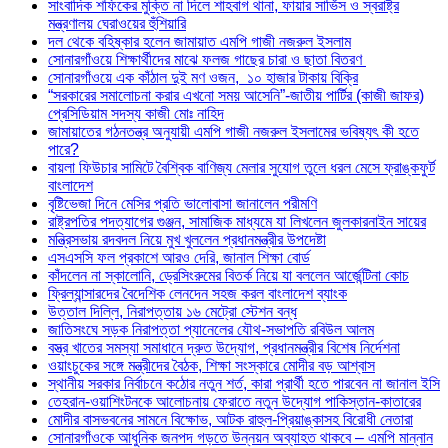
সাংবাদিক শফিকের মুক্তি না দিলে শাহবাগ থানা, ফায়ার সার্ভিস ও স্বরাষ্ট্র
মন্ত্রণালয় ঘেরাওয়ের হুঁশিয়ারি
দল থেকে বহিষ্কার হলেন জামায়াত এমপি গাজী নজরুল ইসলাম
সোনারগাঁওয়ে শিক্ষার্থীদের মাঝে ফলজ গাছের চারা ও ছাতা বিতরণ ​
সোনারগাঁওয়ে এক কাঁঠাল দুই মণ ওজন, ১০ হাজার টাকায় বিক্রি
“সরকারের সমালোচনা করার এখনো সময় আসেনি”-জাতীয় পার্টির (কাজী জাফর)
প্রেসিডিয়াম সদস্য কাজী মোঃ নাহিদ
জামায়াতের গঠনতন্ত্র অনুযায়ী এমপি গাজী নজরুল ইসলামের ভবিষ্যৎ কী হতে
পারে?
বায়লা ফিউচার সামিটে বৈশ্বিক বাণিজ্য মেলার সুযোগ তুলে ধরল মেসে ফ্রাঙ্কফুর্ট
বাংলাদেশ
বৃষ্টিভেজা দিনে মেসির প্রতি ভালোবাসা জানালেন পরীমণি
রাষ্ট্রপতির পদত্যাগের গুঞ্জন, সামাজিক মাধ্যমে যা লিখলেন জুলকারনাইন সায়ের
মন্ত্রিসভায় রদবদল নিয়ে মুখ খুললেন প্রধানমন্ত্রীর উপদেষ্টা
এসএসসি ফল প্রকাশে আরও দেরি, জানাল শিক্ষা বোর্ড
কাঁদলেন না স্কালোনি, ড্রেসিংরুমের বিতর্ক নিয়ে যা বললেন আর্জেন্টিনা কোচ
ফ্রিল্যান্সারদের বৈদেশিক লেনদেন সহজ করল বাংলাদেশ ব্যাংক
উত্তাল দিল্লি, নিরাপত্তায় ১৬ মেট্রো স্টেশন বন্ধ
জাতিসংঘে সড়ক নিরাপত্তা প্যানেলের যৌথ-সভাপতি রবিউল আলম
বস্ত্র খাতের সমস্যা সমাধানে দ্রুত উদ্যোগ, প্রধানমন্ত্রীর বিশেষ নির্দেশনা
ওয়াংচুকের সঙ্গে মন্ত্রীদের বৈঠক, শিক্ষা সংস্কারে মোদীর বড় আশ্বাস
স্থানীয় সরকার নির্বাচনে কঠোর নতুন শর্ত, কারা প্রার্থী হতে পারবেন না জানাল ইসি
তেহরান-ওয়াশিংটনকে আলোচনায় ফেরাতে নতুন উদ্যোগ পাকিস্তান-কাতারের
মোদীর বাসভবনের সামনে বিক্ষোভ, আটক রাহুল-প্রিয়াঙ্কাসহ বিরোধী নেতারা
সোনারগাঁওকে আধুনিক জনপদ গড়তে উন্নয়ন অব্যাহত থাকবে – এমপি মান্নান