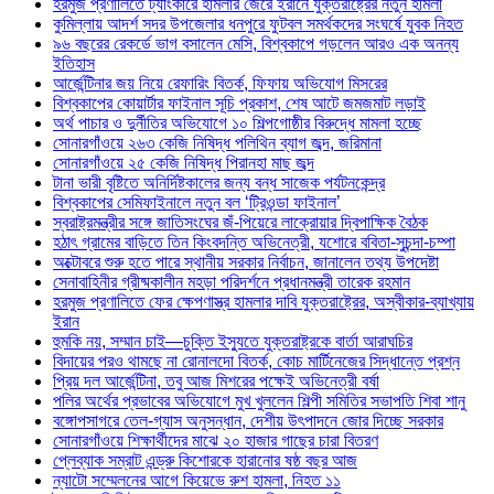
হরমুজ প্রণালিতে ট্যাংকারে হামলার জেরে ইরানে যুক্তরাষ্ট্রের নতুন হামলা
কুমিল্লায় আদর্শ সদর উপজেলার ধনপুরে ফুটবল সমর্থকদের সংঘর্ষে যুবক নিহত
৯৬ বছরের রেকর্ডে ভাগ বসালেন মেসি, বিশ্বকাপে গড়লেন আরও এক অনন্য
ইতিহাস
আর্জেন্টিনার জয় নিয়ে রেফারিং বিতর্ক, ফিফায় অভিযোগ মিসরের
বিশ্বকাপের কোয়ার্টার ফাইনাল সূচি প্রকাশ, শেষ আটে জমজমাট লড়াই
অর্থ পাচার ও দুর্নীতির অভিযোগে ১০ শিল্পগোষ্ঠীর বিরুদ্ধে মামলা হচ্ছে
সোনারগাঁওয়ে ২৬৩ কেজি নিষিদ্ধ পলিথিন ব্যাগ জব্দ, জরিমানা
সোনারগাঁওয়ে ২৫ কেজি নিষিদ্ধ পিরানহা মাছ জব্দ
টানা ভারী বৃষ্টিতে অনির্দিষ্টকালের জন্য বন্ধ সাজেক পর্যটনকেন্দ্র
বিশ্বকাপের সেমিফাইনালে নতুন বল ‘ট্রিওন্ডা ফাইনাল’
স্বরাষ্ট্রমন্ত্রীর সঙ্গে জাতিসংঘের জঁ-পিয়েরে লাক্রোয়ার দ্বিপাক্ষিক বৈঠক
হঠাৎ গ্রামের বাড়িতে তিন কিংবদন্তি অভিনেত্রী, যশোরে ববিতা-সুচন্দা-চম্পা
অক্টোবরে শুরু হতে পারে স্থানীয় সরকার নির্বাচন, জানালেন তথ্য উপদেষ্টা
সেনাবাহিনীর গ্রীষ্মকালীন মহড়া পরিদর্শনে প্রধানমন্ত্রী তারেক রহমান
হরমুজ প্রণালিতে ফের ক্ষেপণাস্ত্র হামলার দাবি যুক্তরাষ্ট্রের, অস্বীকার-ব্যাখ্যায়
ইরান
হুমকি নয়, সম্মান চাই—চুক্তি ইস্যুতে যুক্তরাষ্ট্রকে বার্তা আরাঘচির
বিদায়ের পরও থামছে না রোনালদো বিতর্ক, কোচ মার্টিনেজের সিদ্ধান্তে প্রশ্ন
প্রিয় দল আর্জেন্টিনা, তবু আজ মিশরের পক্ষেই অভিনেত্রী বর্ষা
পলির অর্থের প্রভাবের অভিযোগে মুখ খুললেন শিল্পী সমিতির সভাপতি শিবা শানু
বঙ্গোপসাগরে তেল-গ্যাস অনুসন্ধান, দেশীয় উৎপাদনে জোর দিচ্ছে সরকার
সোনারগাঁওয়ে শিক্ষার্থীদের মাঝে ২০ হাজার গাছের চারা বিতরণ
প্লেব্যাক সম্রাট এন্ড্রু কিশোরকে হারানোর ষষ্ঠ বছর আজ
ন্যাটো সম্মেলনের আগে কিয়েভে রুশ হামলা, নিহত ১১