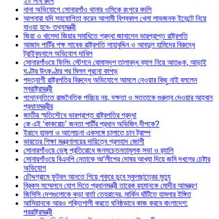
২০ লাখ রুপি
নানা অভিযোগে সোনারগাঁও থানার ওসিকে রংপুরে বদলি
আপনারা যদি সহযোগিতা করেন আগামী বিশ্বকাপ খেলা লাভজনক ইভেন্টে নিয়ে
যাওয়া হবে- তথ্যমন্ত্রী
জিয়া ও খালেদা জিয়ার সমাধিতে শ্রদ্ধা জানালেন ভারপ্রাপ্ত রাষ্ট্রপতি
আজাদ পার্টির পক্ষ সাবেক রাষ্ট্রপতি সাহাবুদ্দিন ও আবদুল হামিদের বিরুদ্ধে
ট্রাইব্যুনালে অভিযোগ দাখিল
সোনারগাঁওয়ে ফিলিং স্টেশনে বোমাসদৃশ তালাবদ্ধ ব্যাগ নিয়ে আতঙ্ক, আড়াই
ঘণ্টার উৎকণ্ঠার পর মিলল পুরনো কাপড়
পদত্যাগী রাষ্ট্রপতির বিরুদ্ধে অভিযোগে আমলে নেওয়ার কিছু নাই বললেন
স্বরাষ্ট্রমন্ত্রী
পদোন্নতিতে রাজনৈতিক পরিচয় নয়, দক্ষতা ও সততাকে গুরুত্ব দেওয়ার আহ্বান
প্রধানমন্ত্রীর
জাতীয় স্মৃতিসৌধে ভারপ্রাপ্ত রাষ্ট্রপতির শ্রদ্ধা
কে এই ‘কাকরোচ’ জনতা পার্টির প্রধান অভিজিৎ দীপকে?
ইরানে হামলা ও আলোচনা একসঙ্গে চালাতে চান ট্রাম্প
ভারতের শিক্ষা মন্ত্রণালয়ের দায়িত্বে প্রলহাদ জোশী
সোনারগাঁওয়ে ডেঙ্গু প্রতিরোধে জনসচেতনতামূলক সভা ও র‍্যালি
সোনারগাঁওয়ে বিএনপি নেতাকে আ’লীগের দোষর আখ্যা দিয়ে জমি দখলের চেষ্টার
অভিযোগ
চৌদ্দগ্রামে ফুটবল আনতে গিয়ে পুকুরে ডুবে স্কুলছাত্রের মৃত্যু
ব্রিকস সম্মেলনে যোগ দিতে প্রধানমন্ত্রী তারেক রহমানকে মোদীর আমন্ত্রণ
জিসিসি দেশগুলোকে কড়া বার্তা তেহরানের, মার্কিন ঘাঁটিতে হামলার ইঙ্গিত
আসিয়ানকে আরও শক্তিশালী করতে ঘনিষ্ঠভাবে কাজ করবে বাংলাদেশ:
পররাষ্ট্রমন্ত্রী