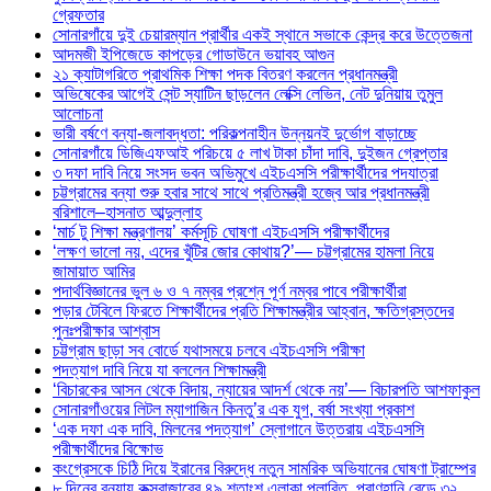
গ্রেফতার
সোনারগাঁয়ে দুই চেয়ারম্যান প্রার্থীর একই স্থানে সভাকে কেন্দ্র করে উত্তেজনা
আদমজী ইপিজেডে কাপড়ের গোডাউনে ভয়াবহ আগুন
২১ ক্যাটাগরিতে প্রাথমিক শিক্ষা পদক বিতরণ করলেন প্রধানমন্ত্রী
অভিষেকের আগেই সেন্ট স্যাটিন ছাড়লেন লেক্সি লেভিন, নেট দুনিয়ায় তুমুল
আলোচনা
ভারী বর্ষণে বন্যা-জলাবদ্ধতা: পরিকল্পনাহীন উন্নয়নই দুর্ভোগ বাড়াচ্ছে
সোনারগাঁয়ে ডিজিএফআই পরিচয়ে ৫ লাখ টাকা চাঁদা দাবি, দুইজন গ্রেপ্তার
৩ দফা দাবি নিয়ে সংসদ ভবন অভিমুখে এইচএসসি পরীক্ষার্থীদের পদযাত্রা
চট্টগ্রামের বন্যা শুরু হবার সাথে সাথে প্রতিমন্ত্রী হজ্বে আর প্রধানমন্ত্রী
বরিশালে–হাসনাত আব্দুল্লাহ
‘মার্চ টু শিক্ষা মন্ত্রণালয়’ কর্মসূচি ঘোষণা এইচএসসি পরীক্ষার্থীদের
‘লক্ষণ ভালো নয়, এদের খুঁটির জোর কোথায়?’— চট্টগ্রামের হামলা নিয়ে
জামায়াত আমির
পদার্থবিজ্ঞানের ভুল ৬ ও ৭ নম্বর প্রশ্নে পূর্ণ নম্বর পাবে পরীক্ষার্থীরা
পড়ার টেবিলে ফিরতে শিক্ষার্থীদের প্রতি শিক্ষামন্ত্রীর আহ্বান, ক্ষতিগ্রস্তদের
পুনঃপরীক্ষার আশ্বাস
চট্টগ্রাম ছাড়া সব বোর্ডে যথাসময়ে চলবে এইচএসসি পরীক্ষা
পদত্যাগ দাবি নিয়ে যা বললেন শিক্ষামন্ত্রী
‘বিচারকের আসন থেকে বিদায়, ন্যায়ের আদর্শ থেকে নয়’— বিচারপতি আশফাকুল
সোনারগাঁওয়ের লিটল ম্যাগাজিন কিনতু’র এক যুগ, বর্ষা সংখ্যা প্রকাশ
‘এক দফা এক দাবি, মিলনের পদত্যাগ’ স্লোগানে উত্তরায় এইচএসসি
পরীক্ষার্থীদের বিক্ষোভ
কংগ্রেসকে চিঠি দিয়ে ইরানের বিরুদ্ধে নতুন সামরিক অভিযানের ঘোষণা ট্রাম্পের
৮ দিনের বন্যায় কক্সবাজারের ৪৯ শতাংশ এলাকা প্লাবিত, প্রাণহানি বেড়ে ৩২