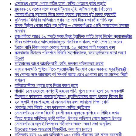
এমবাপ্পের জোড়া গোলে কঠিন হলো মেসির গোল্ডেন বুটের লড়াই
সুন্দরবন-১২ লঞ্চের সঙ্গে সংঘর্ষে ট্রলার ডুবি, আটজন প্রাণে বাঁচলেন
সোনারগাঁওয়ে মুচলেকা দিয়ে মাদক ব্যবসা ছাড়লেন দুই মাদক ব্যবসায়ী
কুমিল্লায় বিজিবির অভিযানে প্রায় ৭৫ লাখ টাকার ভারতীয় শাড়ি জব্দ
মাদক নির্মূলে খেলার মাঠই বড় শক্তি – সোনারগাঁওয়ে এমপি আজহারুল ইসলাম
মান্নান
রাজধানীতে আরও ৫০ স্পটে স্বয়ংক্রিয় ট্রাফিক লাইট চালুর নির্দেশ প্রধানমন্ত্রীর
তীব্র তাপপ্রবাহে আলজেরিয়াজুড়ে শতাধিক দাবানল, প্রাণ গেল ১১ জনের
ইরানে পানি বিশুদ্ধকরণ কেন্দ্রে হামলা, ২০ গ্রামের পানি সরবরাহ বন্ধ
কক্সবাজার সীমান্ত পরিদর্শনে বিজিবি মহাপরিচালক, বন্যাদুর্গতদের মাঝে ত্রাণ
বিতরণ
ফাইনালের আগে আত্মবিশ্বাসী মেসি, দলগত শক্তিতেই ভরসা
বন্যার ক্ষয়ক্ষতি পুষিয়ে নিতে প্রয়োজনীয় উদ্যোগ নেবে সরকার: স্বরাষ্ট্রমন্ত্রী
সব দেশের সঙ্গে ভারসাম্যপূর্ণ সম্পর্ক বজায় রেখে এগোতে চায় বাংলাদেশ: মির্জা
ফখরুল
বালিয়াডাঙ্গীতে পুকূরে ডুবে শিশুর করুণ মৃত্যু
পাহাড়ি ঢলে বেড়েছে কাপ্তাই হ্রদের পানি, খুলে দেওয়া হলো ১৬ জলকপাট
বিশ্বকাপ ফাইনালে থাকছেন ট্রাম্প, চ্যাম্পিয়নদের জন্য থাকছে বিশেষ রিং
২০ জুলাই প্রকাশ হচ্ছে না এসএসসির ফল, জানালো শিক্ষা বোর্ড
কোলের সেই শিশুই এখন ফাইনালে মেসির প্রতিপক্ষ
সোনারগাঁওয়ে মাদক বিরোধী র‌্যালী করায় যুবককে কুপিয়ে ও পিটিয়ে জখম
নিহত ফায়ার সার্ভিসের ডুবুরি সাদিক, উদ্ধার অভিযান শেষে মরদেহ উদ্ধার
সোনারগাঁওয়ে জুলাই বিপ্লবের শহীদদের স্মরণে স্মরণ সভা অনুষ্ঠিত
উত্তরায় সড়ক অবরোধে শিক্ষার্থীরা, বন্ধ যান চলাচল
কুমিল্লায় র‍্যাব-১১ এর অভিযানে ১০০ কেজি গাঁজাসহ দুই মাদক ব্যবসায়ী