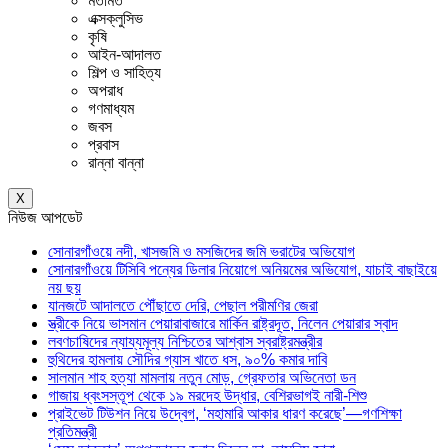
মতামত
এক্সক্লুসিভ
কৃষি
আইন-আদালত
শিল্প ও সাহিত্য
অপরাধ
গণমাধ্যম
জবস
প্রবাস
রান্না বান্না
X
নিউজ আপডেট
সোনারগাঁওয়ে নদী, খাসজমি ও মসজিদের জমি ভরাটের অভিযোগ
সোনারগাঁওয়ে টিসিবি পন্যের ডিলার নিয়োগে অনিয়মের অভিযোগ, যাচাই বাছাইয়ে
নয় ছয়
যানজটে আদালতে পৌঁছাতে দেরি, পেছাল পরীমণির জেরা
স্ত্রীকে নিয়ে ভাসমান পেয়ারাবাজারে মার্কিন রাষ্ট্রদূত, নিলেন পেয়ারার স্বাদ
লবণচাষিদের ন্যায্যমূল্য নিশ্চিতের আশ্বাস স্বরাষ্ট্রমন্ত্রীর
হুথিদের হামলায় সৌদির গ্যাস খাতে ধস, ৯০% কমার দাবি
সালমান শাহ হত্যা মামলায় নতুন মোড়, গ্রেফতার অভিনেতা ডন
গাজায় ধ্বংসস্তূপ থেকে ১৯ মরদেহ উদ্ধার, বেশিরভাগই নারী-শিশু
প্রাইভেট টিউশন নিয়ে উদ্বেগ, ‘মহামারি আকার ধারণ করেছে’—গণশিক্ষা
প্রতিমন্ত্রী