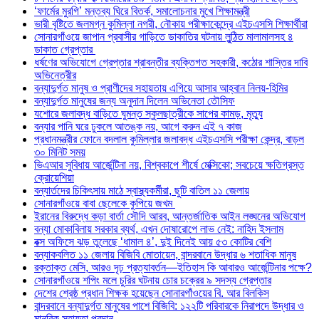
‘ফার্মের মুরগি’ মন্তব্য ঘিরে বিতর্ক, সমালোচনার মুখে শিক্ষামন্ত্রী
ভারী বৃষ্টিতে জলমগ্ন কুমিল্লা নগরী, নৌকায় পরীক্ষাকেন্দ্রে এইচএসসি শিক্ষার্থীরা
সোনারগাঁওয়ে জাপান প্রবাসীর গাড়িতে ডাকাতির ঘটনায় লুন্ঠিত মালামালসহ ৪
ডাকাত গ্রেপ্তার
ধর্ষণের অভিযোগে গ্রেপ্তার শ্রাবন্তীর ব্যক্তিগত সহকারী, কঠোর শাস্তির দাবি
অভিনেত্রীর
বন্যাদুর্গত মানুষ ও প্রাণীদের সহায়তায় এগিয়ে আসার আহ্বান নিলয়-হিমির
বন্যাদুর্গত মানুষের জন্য অনুদান দিলেন অভিনেতা তৌসিফ
যশোরে জলাবদ্ধ বাড়িতে ঘুমন্ত স্কুলছাত্রীকে সাপের কামড়, মৃত্যু
বন্যার পানি ঘরে ঢুকলে আতঙ্ক নয়, আগে করুন এই ৭ কাজ
প্রধানমন্ত্রীর ফোনে বদলাল কুমিল্লার জলাবদ্ধ এইচএসসি পরীক্ষা কেন্দ্র, বাড়ল
৩০ মিনিট সময়
ভিএআর সুবিধায় আর্জেন্টিনা নয়, বিশ্বকাপে শীর্ষে মেক্সিকো; সবচেয়ে ক্ষতিগ্রস্ত
ক্রোয়েশিয়া
বন্যার্তদের চিকিৎসায় মাঠে স্বাস্থ্যকর্মীরা, ছুটি বাতিল ১১ জেলায়
সোনারগাঁওয়ে বাবা ছেলেকে কুপিয়ে জখম
ইরানের বিরুদ্ধে কড়া বার্তা সৌদি আরব, আন্তর্জাতিক আইন লঙ্ঘনের অভিযোগ
বন্যা মোকাবিলায় সরকার ব্যর্থ, এখন দোষারোপে লাভ নেই: নাহিদ ইসলাম
বক্স অফিসে ঝড় তুলেছে ‘ধামাল ৪’, দুই দিনেই আয় ৫৩ কোটির বেশি
বন্যাকবলিত ১১ জেলায় বিজিবি মোতায়েন, বান্দরবানে উদ্ধার ৬ শতাধিক মানুষ
রক্তাক্ত মেসি, আরও দৃঢ় প্রত্যাবর্তন—ইতিহাস কি আবারও আর্জেন্টিনার পক্ষে?
সোনারগাঁওয়ে শপিং মলে চুরির ঘটনায় চোর চক্রের ৯ সদস্য গ্রেপ্তার
দেশের শ্রেষ্ঠ প্রধান শিক্ষক হয়েছেন সোনারগাঁওয়ের বি. আর বিলকিস
বান্দরবানে বন্যাদুর্গত মানুষের পাশে বিজিবি: ১২২টি পরিবারকে নিরাপদে উদ্ধার ও
মানবিক সহায়তা প্রদান