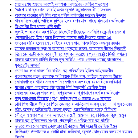
মেয়াদ শেষ হওয়ার আগেই ন্যাশনাল ব্যাংকের এমডির পদত্যাগ
‘আগে যারা ঘুষ খেত, তারাই এখন জুলাই আন্দোলনকারী’ : ফখরুল
অবসরে যাওয়ার দুই দিন আগে পুলিশ কর্মকর্তার মরদেহ উদ্ধার
খাবার দিতে দেরি, ভাবিকে কুপিয়ে হত্যার পর মাথা গাছে ঝুলানোর অভিযোগ
ডিএমপির তিন থানার ওসি বদলি
জুলাই পদযাত্রায় অংশ নিতে সিলেটে পৌঁছেছেন এনসিপির কেন্দ্রীয় নেতারা
সোনারগাঁওয়ে তিন গ্রামে শিয়ালের কামড়ে নারী,শিশুসহ আহত ১৫
দুদকের সচিব হলেন মো. সাইদুর রহমান খান, পিএসসিতে ফজলুর রহমান
তারেক রহমানকে স্বাগত জানাতে প্রস্তুত ভারত, জানালেন দীনেশ ত্রিবেদী
দিনে ১৮ ঘণ্টা কাজ করে দৃষ্টান্ত স্থাপন করেছেন প্রধানমন্ত্রী: মির্জা ফখরুল
ঢাকায় আসছেন মার্কিন বিশেষ দূত সার্জিও গোর, গুরুত্ব পাচ্ছে বাংলাদেশ–
যুক্তরাষ্ট্র সম্পর্ক
দেশে ৪৫ লাখ মামলা বিচারাধীন, বড় পরিবর্তনের ইঙ্গিত আইনমন্ত্রীর
বাংলাদেশের নতুন ওয়ানডে অধিনায়ক লিটন দাস, দায়িত্ব হারালেন মিরাজ
সোনারগাঁওয়ে খাসির মাংসে পানি মেশানোর অপরাধে ব্যবসায়ীকে জরিমানা
যশোর থেকে গ্রেপ্তার চট্টগ্রামের শীর্ষ ‘সন্ত্রাসী’ ডেভিড ইমন
সোহমের বিরুদ্ধে প্রতারণা, বিশ্বাসভঙ্গ ও প্রাণনাশের হুমকির অভিযোগ
বন্ধ কারখানায় ফিরেছে প্রাণ, কর্মসংস্থান ৩ হাজার ৫০০ মানুষের
ঢাবি শিক্ষার্থীকে উদ্ধারে গিয়ে হেনস্তার অভিযোগ ডাকসু নেতা এ বি জুবায়েরের
হঠাৎ অসুস্থ অভিনেত্রী মেঘলা মুক্তা, আইসিইউতে চলছে চিকিৎসা
যৌতুক মামলার পর এবার আত্মহত্যার চেষ্টা মামলায় নতুন বিপাকে প্রিন্স মামুন
ঢাকায় বড় ভূমিকম্পের শঙ্কা, প্রস্তুতি ও পরিকল্পনায় বড় ঘাটতি
ভারতে পালানোর পথে গ্রেপ্তার চট্টগ্রামের শীর্ষ সন্ত্রাসী ডেভিড ইমন
জিপিএইচ ইস্পাতকে ৫ কোটি টাকা জরিমানা, জুলাই যোদ্ধাদের কল্যাণে ব্যয়ের
নির্দেশ