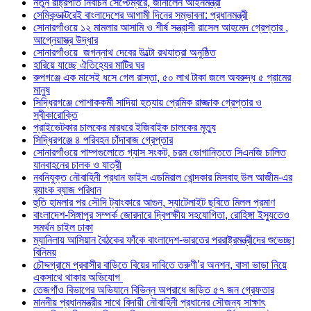
নতুন রাষ্ট্রপতি নির্বাচন সেপ্টেম্বরে, জানালেন আইনমন্ত্রী
সেমিকন্ডাক্টরেই বাংলাদেশের আগামী দিনের সম্ভাবনা: প্রধানমন্ত্রী
সোনারগাঁওয়ে ১২ মামলার আসামি ও শীর্ষ সন্ত্রাসী রাসেল আহমেদ গ্রেপ্তার ,
আগ্নেয়াস্ত্র উদ্ধার
সোনারগাঁওয়ে জগন্নাথ দেবের উল্টো রথযাত্রা অনুষ্ঠিত
হারিয়ে যাচ্ছে ঐতিহ্যের মাটির ঘর
রুপগঞ্জে এক মাসেই ধসে গেল রাস্তা, ৫০ লাখ টাকা জলে অবরুদ্ধ ৫ গ্রামের
মানুষ
সিদ্ধিরগঞ্জে পোশাককর্মী সাদিয়া হত্যায় প্রেমিক রাজ্জাক গ্রেপ্তার ও
স্বীকারোক্তি
প্রাইভেটকার চালকের মারধরে ইজিবাইক চালকের মৃত্যু
সিদ্ধিরগঞ্জে ৪ পরিবহন চাঁদাবাজ গ্রেপ্তার
সোনারগাঁওয়ে পাম্পগুলোতে গ্যাস সংকট, চরম ভোগান্তিতে সিএনজি চালিত
যানবাহনের চালক ও যাত্রী
নবনিযুক্ত নৌবাহিনী প্রধান ভাইস এডমিরাল খোন্দকার মিসবাহ উল আজীম-এর
র‍্যাংক ব্যাজ পরিধান
হুতি হামলার পর সৌদি ট্যাংকারে আগুন, স্যাটেলাইট ছবিতে মিলল প্রমাণ
বাংলাদেশ-সিঙ্গাপুর সম্পর্ক জোরদারে দ্বিপক্ষীয় সহযোগিতা, রোহিঙ্গা ইস্যুতেও
সমর্থন চাইল ঢাকা
ম্যানিলায় আসিয়ান বৈঠকের ফাঁকে বাংলাদেশ-ভারতের পররাষ্ট্রমন্ত্রীদের শুভেচ্ছা
বিনিময়
চৌদ্দগ্রামে প্রবাসীর বাড়িতে বিয়ের দাবিতে তরুণী’র অনশন, বাসা ভাড়া নিয়ে
একসাথে থাকার অভিযোগ
তেজগাঁও বিভাগের অভিযানে বিভিন্ন অপরাধে জড়িত ৫৭ জন গ্রেফতার
মাননীয় প্রধানমন্ত্রীর সাথে বিদায়ী নৌবাহিনী প্রধানের সৌজন্য সাক্ষাৎ