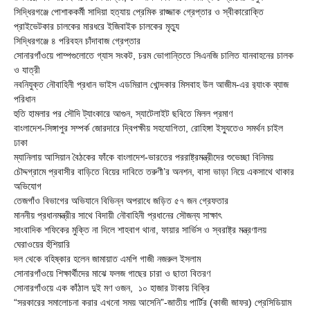
সিদ্ধিরগঞ্জে পোশাককর্মী সাদিয়া হত্যায় প্রেমিক রাজ্জাক গ্রেপ্তার ও স্বীকারোক্তি
প্রাইভেটকার চালকের মারধরে ইজিবাইক চালকের মৃত্যু
সিদ্ধিরগঞ্জে ৪ পরিবহন চাঁদাবাজ গ্রেপ্তার
সোনারগাঁওয়ে পাম্পগুলোতে গ্যাস সংকট, চরম ভোগান্তিতে সিএনজি চালিত যানবাহনের চালক
ও যাত্রী
নবনিযুক্ত নৌবাহিনী প্রধান ভাইস এডমিরাল খোন্দকার মিসবাহ উল আজীম-এর র‍্যাংক ব্যাজ
পরিধান
হুতি হামলার পর সৌদি ট্যাংকারে আগুন, স্যাটেলাইট ছবিতে মিলল প্রমাণ
বাংলাদেশ-সিঙ্গাপুর সম্পর্ক জোরদারে দ্বিপক্ষীয় সহযোগিতা, রোহিঙ্গা ইস্যুতেও সমর্থন চাইল
ঢাকা
ম্যানিলায় আসিয়ান বৈঠকের ফাঁকে বাংলাদেশ-ভারতের পররাষ্ট্রমন্ত্রীদের শুভেচ্ছা বিনিময়
চৌদ্দগ্রামে প্রবাসীর বাড়িতে বিয়ের দাবিতে তরুণী’র অনশন, বাসা ভাড়া নিয়ে একসাথে থাকার
অভিযোগ
তেজগাঁও বিভাগের অভিযানে বিভিন্ন অপরাধে জড়িত ৫৭ জন গ্রেফতার
মাননীয় প্রধানমন্ত্রীর সাথে বিদায়ী নৌবাহিনী প্রধানের সৌজন্য সাক্ষাৎ
সাংবাদিক শফিকের মুক্তি না দিলে শাহবাগ থানা, ফায়ার সার্ভিস ও স্বরাষ্ট্র মন্ত্রণালয়
ঘেরাওয়ের হুঁশিয়ারি
দল থেকে বহিষ্কার হলেন জামায়াত এমপি গাজী নজরুল ইসলাম
সোনারগাঁওয়ে শিক্ষার্থীদের মাঝে ফলজ গাছের চারা ও ছাতা বিতরণ ​
সোনারগাঁওয়ে এক কাঁঠাল দুই মণ ওজন, ১০ হাজার টাকায় বিক্রি
“সরকারের সমালোচনা করার এখনো সময় আসেনি”-জাতীয় পার্টির (কাজী জাফর) প্রেসিডিয়াম