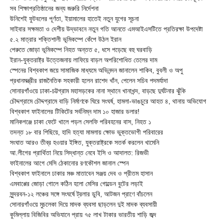
সব শিক্ষাপ্রতিষ্ঠানের জন্য জরুরি নির্দেশনা
উনিশেই ফুটবলের পূর্ণতা, ইয়ামালের হাতেই নতুন যুগের সূচনা
সাইবার সক্ষমতা ও দেশীয় উদ্ভাবনে নতুন গতি আনতে এমআইএসটিতে প্রতিরক্ষা উপদেষ্টা
৫.২ মাত্রার শক্তিশালী ভূমিকম্পে কেঁপে উঠল ইরান
পেরুতে জোড়া ভূমিকম্পে নিহত অন্তত ৫, ধসে পড়েছে বহু ঘরবাড়ি
ইরান-যুক্তরাষ্ট্র উত্তেজনায় লাফিয়ে বাড়ল অপরিশোধিত তেলের দাম
স্পেনের বিশ্বকাপ জয়ে সামাজিক মাধ্যমে অভিনন্দন জানালেন শাকিব, বুবলী ও অপু
প্রধানমন্ত্রীর রাজনৈতিক সহকারী হলেন রাশেদ খাঁন, পেলেন সচিব পদমর্যাদা
সোনারগাঁওয়ে ঢাকা-চট্টগ্রাম মহাসড়কের নানা স্থানে খানাখন্দ, বাড়ছে দুর্ঘটনার ঝুঁকি
চৌদ্দগ্রামে চৌদ্দগ্রামে বাড়ি নির্মাণকে ঘিরে সংঘর্ষ, হামলা-ভাঙচুরে আহত ৪, থানায় অভিযোগ
বিশ্বকাপ ফাইনালের টিকিটের সর্বনিম্ন দাম ১০ হাজার ডলার!
মানিকগঞ্জে চাকা ফেটে খালে পড়ল সেলফি পরিবহনের বাস, নিহত ১
তদন্ত ১৮ বার পিছিয়ে, হাদি হত্যা মামলায় ক্ষোভ ভুক্তভোগী পরিবারের
সংঘাত আরও তীব্র হওয়ার ইঙ্গিত, যুক্তরাষ্ট্রকে সতর্ক করলেন খামেনি
আ.লীগের প্রার্থিতা নিয়ে সিদ্ধান্ত নেবে ইসি ও আদালত: রিজভী
ফাইনালের আগে মেসি ঠেকানোর রণকৌশল জানাল স্পেন
বিশ্বকাপ ফাইনালে ঢাকার মঞ্চ মাতাবেন সঞ্জয় দেব ও প্রীতম হাসান
এমবাপ্পের জোড়া গোলে কঠিন হলো মেসির গোল্ডেন বুটের লড়াই
সুন্দরবন-১২ লঞ্চের সঙ্গে সংঘর্ষে ট্রলার ডুবি, আটজন প্রাণে বাঁচলেন
সোনারগাঁওয়ে মুচলেকা দিয়ে মাদক ব্যবসা ছাড়লেন দুই মাদক ব্যবসায়ী
কুমিল্লায় বিজিবির অভিযানে প্রায় ৭৫ লাখ টাকার ভারতীয় শাড়ি জব্দ