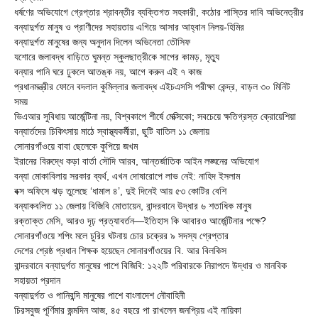
ধর্ষণের অভিযোগে গ্রেপ্তার শ্রাবন্তীর ব্যক্তিগত সহকারী, কঠোর শাস্তির দাবি অভিনেত্রীর
বন্যাদুর্গত মানুষ ও প্রাণীদের সহায়তায় এগিয়ে আসার আহ্বান নিলয়-হিমির
বন্যাদুর্গত মানুষের জন্য অনুদান দিলেন অভিনেতা তৌসিফ
যশোরে জলাবদ্ধ বাড়িতে ঘুমন্ত স্কুলছাত্রীকে সাপের কামড়, মৃত্যু
বন্যার পানি ঘরে ঢুকলে আতঙ্ক নয়, আগে করুন এই ৭ কাজ
প্রধানমন্ত্রীর ফোনে বদলাল কুমিল্লার জলাবদ্ধ এইচএসসি পরীক্ষা কেন্দ্র, বাড়ল ৩০ মিনিট
সময়
ভিএআর সুবিধায় আর্জেন্টিনা নয়, বিশ্বকাপে শীর্ষে মেক্সিকো; সবচেয়ে ক্ষতিগ্রস্ত ক্রোয়েশিয়া
বন্যার্তদের চিকিৎসায় মাঠে স্বাস্থ্যকর্মীরা, ছুটি বাতিল ১১ জেলায়
সোনারগাঁওয়ে বাবা ছেলেকে কুপিয়ে জখম
ইরানের বিরুদ্ধে কড়া বার্তা সৌদি আরব, আন্তর্জাতিক আইন লঙ্ঘনের অভিযোগ
বন্যা মোকাবিলায় সরকার ব্যর্থ, এখন দোষারোপে লাভ নেই: নাহিদ ইসলাম
বক্স অফিসে ঝড় তুলেছে ‘ধামাল ৪’, দুই দিনেই আয় ৫৩ কোটির বেশি
বন্যাকবলিত ১১ জেলায় বিজিবি মোতায়েন, বান্দরবানে উদ্ধার ৬ শতাধিক মানুষ
রক্তাক্ত মেসি, আরও দৃঢ় প্রত্যাবর্তন—ইতিহাস কি আবারও আর্জেন্টিনার পক্ষে?
সোনারগাঁওয়ে শপিং মলে চুরির ঘটনায় চোর চক্রের ৯ সদস্য গ্রেপ্তার
দেশের শ্রেষ্ঠ প্রধান শিক্ষক হয়েছেন সোনারগাঁওয়ের বি. আর বিলকিস
বান্দরবানে বন্যাদুর্গত মানুষের পাশে বিজিবি: ১২২টি পরিবারকে নিরাপদে উদ্ধার ও মানবিক
সহায়তা প্রদান
বন্যাদুর্গত ও পানিবন্দি মানুষের পাশে বাংলাদেশ নৌবাহিনী
চিরসবুজ পূর্ণিমার জন্মদিন আজ, ৪৫ বছরে পা রাখলেন জনপ্রিয় এই নায়িকা