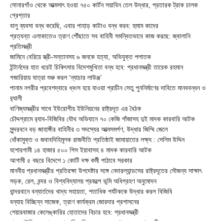
সোনারগাঁও থেকে আত্মসাৎ হওয়া ৭৫০ কার্টন সয়াবিন তেল উদ্ধার, প্রতারক ট্রাক চালক
গ্রেপ্তার
বালু ব্যবসা বন্ধ করেছি, এবার পাহাড় কাটাও বন্ধ করব: হুমাম কাদের
প্রত্যন্ত এলাকাতেও ত্রাণ পৌঁছাতে সব বাহিনী সমন্বিতভাবে কাজ করছে: জ্বালানি
প্রতিমন্ত্রী
জামিনে বেরিয়ে স্ত্রী-সন্তানসহ ৬ জনকে হত্যা, অভিযুক্ত পলাতক
ইন্টার্নদের হাত ধরেই চিকিৎসায় বিদেশমুখিতা বন্ধ হবে: প্রধানমন্ত্রী তারেক রহমান
গজারিয়ায় যাত্রা শুরু করল ‘ন্যাচার লাউঞ্জ’
পানাম নগরীর প্রবেশদ্বারে ধ্বংস হয়ে যাওয়া প্রাচীন সেতু পুননির্মাণের দাবিতে মানববন্ধন ও
র‌্যালী
বাণিজ্যমন্ত্রীর সাথে ইউরোপীয় ইউনিয়নের রাষ্ট্রদূত এর বৈঠক
চৌদ্দগ্রামে র‌্যাব-বিজিবির যৌথ অভিযানে ৭০ কেজি গাঁজাসহ দুই মাদক কারবারি আটক
সুন্দরবনে বড় জাহাঙ্গীর বাহিনীর ৩ সদস্যের আত্মসমর্পণ, উদ্ধার জিম্মি জেলে
ধোঁকামুক্ত ও জবাবদিহিমূলক রাজনীতি প্রতিষ্ঠাই জামায়াতের লক্ষ্য : সেলিম উদ্দিন
যশোরগামী ১৪ হাজার ৫০০ পিস ইয়াবাসহ ৪ মাদক কারবারি আটক
আগামী ৫ বছরে বিদেশে ১ কোটি দক্ষ কর্মী পাঠাবে সরকার
মাননীয় প্রধানমন্ত্রীর প্রতিরক্ষা উপদেষ্টার সঙ্গে নেদারল্যান্ডসের রাষ্ট্রদূতের সৌজন্য সাক্ষাৎ
সড়ক, রেল, বন্দর ও বিশ্ববিদ্যালয় প্রকল্পে ভূমি অধিগ্রহণ অনুমোদন
বান্দরবানে বন্যার্তদের খাদ্য সহায়তা, শতাধিক পর্যটককে উদ্ধার করল বিজিবি
বন্যায় বিচ্ছিন্ন সাজেক, ত্রাণ কার্যক্রম জোরদার প্রশাসনের
শেয়ারবাজার কেলেঙ্কারির হোতাদের বিচার হবে: প্রধানমন্ত্রী