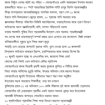
মাদক নির্মূলে খেলার মাঠই বড় শক্তি – সোনারগাঁওয়ে এমপি আজহারুল ইসলাম মান্নান
রাজধানীতে আরও ৫০ স্পটে স্বয়ংক্রিয় ট্রাফিক লাইট চালুর নির্দেশ প্রধানমন্ত্রীর
তীব্র তাপপ্রবাহে আলজেরিয়াজুড়ে শতাধিক দাবানল, প্রাণ গেল ১১ জনের
ইরানে পানি বিশুদ্ধকরণ কেন্দ্রে হামলা, ২০ গ্রামের পানি সরবরাহ বন্ধ
কক্সবাজার সীমান্ত পরিদর্শনে বিজিবি মহাপরিচালক, বন্যাদুর্গতদের মাঝে ত্রাণ বিতরণ
ফাইনালের আগে আত্মবিশ্বাসী মেসি, দলগত শক্তিতেই ভরসা
বন্যার ক্ষয়ক্ষতি পুষিয়ে নিতে প্রয়োজনীয় উদ্যোগ নেবে সরকার: স্বরাষ্ট্রমন্ত্রী
সব দেশের সঙ্গে ভারসাম্যপূর্ণ সম্পর্ক বজায় রেখে এগোতে চায় বাংলাদেশ: মির্জা ফখরুল
বালিয়াডাঙ্গীতে পুকূরে ডুবে শিশুর করুণ মৃত্যু
পাহাড়ি ঢলে বেড়েছে কাপ্তাই হ্রদের পানি, খুলে দেওয়া হলো ১৬ জলকপাট
বিশ্বকাপ ফাইনালে থাকছেন ট্রাম্প, চ্যাম্পিয়নদের জন্য থাকছে বিশেষ রিং
২০ জুলাই প্রকাশ হচ্ছে না এসএসসির ফল, জানালো শিক্ষা বোর্ড
কোলের সেই শিশুই এখন ফাইনালে মেসির প্রতিপক্ষ
সোনারগাঁওয়ে মাদক বিরোধী র‌্যালী করায় যুবককে কুপিয়ে ও পিটিয়ে জখম
নিহত ফায়ার সার্ভিসের ডুবুরি সাদিক, উদ্ধার অভিযান শেষে মরদেহ উদ্ধার
সোনারগাঁওয়ে জুলাই বিপ্লবের শহীদদের স্মরণে স্মরণ সভা অনুষ্ঠিত
উত্তরায় সড়ক অবরোধে শিক্ষার্থীরা, বন্ধ যান চলাচল
কুমিল্লায় র‍্যাব-১১ এর অভিযানে ১০০ কেজি গাঁজাসহ দুই মাদক ব্যবসায়ী গ্রেফতার
সোনারগাঁয়ে দুই চেয়ারম্যান প্রার্থীর একই স্থানে সভাকে কেন্দ্র করে উত্তেজনা
আদমজী ইপিজেডে কাপড়ের গোডাউনে ভয়াবহ আগুন
২১ ক্যাটাগরিতে প্রাথমিক শিক্ষা পদক বিতরণ করলেন প্রধানমন্ত্রী