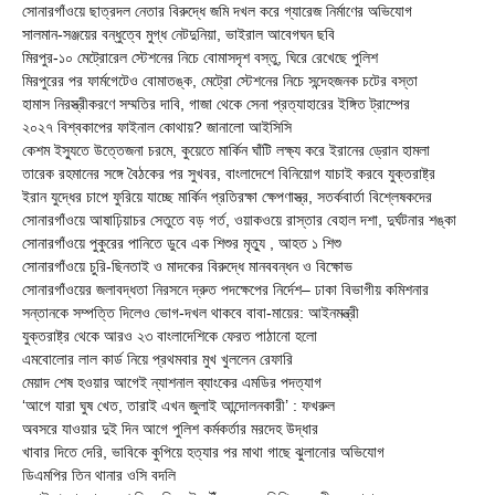
সোনারগাঁওয়ে ছাত্রদল নেতার বিরুদ্ধে জমি দখল করে গ্যারেজ নির্মাণের অভিযোগ
সালমান-সঞ্জয়ের বন্ধুত্বে মুগ্ধ নেটদুনিয়া, ভাইরাল আবেগঘন ছবি
মিরপুর-১০ মেট্রোরেল স্টেশনের নিচে বোমাসদৃশ বস্তু, ঘিরে রেখেছে পুলিশ
মিরপুরের পর ফার্মগেটেও বোমাতঙ্ক, মেট্রো স্টেশনের নিচে সন্দেহজনক চটের বস্তা
হামাস নিরস্ত্রীকরণে সম্মতির দাবি, গাজা থেকে সেনা প্রত্যাহারের ইঙ্গিত ট্রাম্পের
২০২৭ বিশ্বকাপের ফাইনাল কোথায়? জানালো আইসিসি
কেশম ইস্যুতে উত্তেজনা চরমে, কুয়েতে মার্কিন ঘাঁটি লক্ষ্য করে ইরানের ড্রোন হামলা
তারেক রহমানের সঙ্গে বৈঠকের পর সুখবর, বাংলাদেশে বিনিয়োগ যাচাই করবে যুক্তরাষ্ট্র
ইরান যুদ্ধের চাপে ফুরিয়ে যাচ্ছে মার্কিন প্রতিরক্ষা ক্ষেপণাস্ত্র, সতর্কবার্তা বিশ্লেষকদের
সোনারগাঁওয়ে আষাঢ়িয়াচর সেতুতে বড় গর্ত, ওয়াকওয়ে রাস্তার বেহাল দশা, দুর্ঘটনার শঙ্কা
সোনারগাঁওয়ে পুকুরের পানিতে ডুবে এক শিশুর মৃত্যু , আহত ১ শিশু
সোনারগাঁওয়ে চুরি-ছিনতাই ও মাদকের বিরুদ্ধে মানববন্ধন ও বিক্ষোভ
সোনারগাঁওয়ের জলাবদ্ধতা নিরসনে দ্রুত পদক্ষেপের নির্দেশ– ঢাকা বিভাগীয় কমিশনার
সন্তানকে সম্পত্তি দিলেও ভোগ-দখল থাকবে বাবা-মায়ের: আইনমন্ত্রী
যুক্তরাষ্ট্র থেকে আরও ২৩ বাংলাদেশিকে ফেরত পাঠানো হলো
এমবোলোর লাল কার্ড নিয়ে প্রথমবার মুখ খুললেন রেফারি
মেয়াদ শেষ হওয়ার আগেই ন্যাশনাল ব্যাংকের এমডির পদত্যাগ
‘আগে যারা ঘুষ খেত, তারাই এখন জুলাই আন্দোলনকারী’ : ফখরুল
অবসরে যাওয়ার দুই দিন আগে পুলিশ কর্মকর্তার মরদেহ উদ্ধার
খাবার দিতে দেরি, ভাবিকে কুপিয়ে হত্যার পর মাথা গাছে ঝুলানোর অভিযোগ
ডিএমপির তিন থানার ওসি বদলি