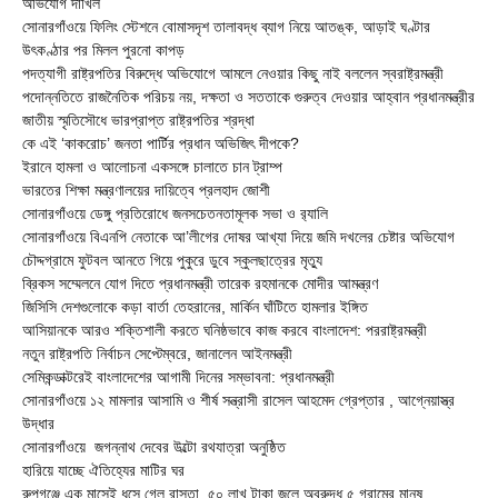
অভিযোগ দাখিল
সোনারগাঁওয়ে ফিলিং স্টেশনে বোমাসদৃশ তালাবদ্ধ ব্যাগ নিয়ে আতঙ্ক, আড়াই ঘণ্টার
উৎকণ্ঠার পর মিলল পুরনো কাপড়
পদত্যাগী রাষ্ট্রপতির বিরুদ্ধে অভিযোগে আমলে নেওয়ার কিছু নাই বললেন স্বরাষ্ট্রমন্ত্রী
পদোন্নতিতে রাজনৈতিক পরিচয় নয়, দক্ষতা ও সততাকে গুরুত্ব দেওয়ার আহ্বান প্রধানমন্ত্রীর
জাতীয় স্মৃতিসৌধে ভারপ্রাপ্ত রাষ্ট্রপতির শ্রদ্ধা
কে এই ‘কাকরোচ’ জনতা পার্টির প্রধান অভিজিৎ দীপকে?
ইরানে হামলা ও আলোচনা একসঙ্গে চালাতে চান ট্রাম্প
ভারতের শিক্ষা মন্ত্রণালয়ের দায়িত্বে প্রলহাদ জোশী
সোনারগাঁওয়ে ডেঙ্গু প্রতিরোধে জনসচেতনতামূলক সভা ও র‍্যালি
সোনারগাঁওয়ে বিএনপি নেতাকে আ’লীগের দোষর আখ্যা দিয়ে জমি দখলের চেষ্টার অভিযোগ
চৌদ্দগ্রামে ফুটবল আনতে গিয়ে পুকুরে ডুবে স্কুলছাত্রের মৃত্যু
ব্রিকস সম্মেলনে যোগ দিতে প্রধানমন্ত্রী তারেক রহমানকে মোদীর আমন্ত্রণ
জিসিসি দেশগুলোকে কড়া বার্তা তেহরানের, মার্কিন ঘাঁটিতে হামলার ইঙ্গিত
আসিয়ানকে আরও শক্তিশালী করতে ঘনিষ্ঠভাবে কাজ করবে বাংলাদেশ: পররাষ্ট্রমন্ত্রী
নতুন রাষ্ট্রপতি নির্বাচন সেপ্টেম্বরে, জানালেন আইনমন্ত্রী
সেমিকন্ডাক্টরেই বাংলাদেশের আগামী দিনের সম্ভাবনা: প্রধানমন্ত্রী
সোনারগাঁওয়ে ১২ মামলার আসামি ও শীর্ষ সন্ত্রাসী রাসেল আহমেদ গ্রেপ্তার , আগ্নেয়াস্ত্র
উদ্ধার
সোনারগাঁওয়ে জগন্নাথ দেবের উল্টো রথযাত্রা অনুষ্ঠিত
হারিয়ে যাচ্ছে ঐতিহ্যের মাটির ঘর
রুপগঞ্জে এক মাসেই ধসে গেল রাস্তা, ৫০ লাখ টাকা জলে অবরুদ্ধ ৫ গ্রামের মানুষ