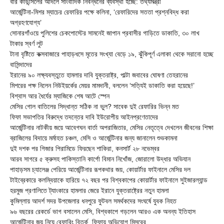
বার কাউন্সিলের আদলে সাংবাদিক নিবন্ধনের ব্যবস্থা হচ্ছে: তথ্যমন্ত্রী
আর্জেন্টিনা-মিশর ম্যাচের রেফারির পক্ষে কলিনা, ‘রেফারিদের সততা প্রশ্নবিদ্ধ করা
অগ্রহণযোগ্য’
সোনারগাঁওয়ে পুলিশের চেকপোস্টের সামনেই জাপান প্রবাসীর গাড়িতে ডাকাতি, ৩০ লাখ
টাকার স্বর্ণ লুট
টানা বৃষ্টিতে কক্সবাজারে পাহাড়ধসে মৃতের সংখ্যা বেড়ে ১৯, ঝুঁকিপূর্ণ এলাকা থেকে সরানো হচ্ছে
বাসিন্দাদের
ইরানের ৯০ লক্ষ্যবস্তুতে হামলার দাবি যুক্তরাষ্ট্র, পাল্টা জবাবের ঘোষণা তেহরানের
মিশরের পক্ষ নিলেন নিউইয়র্কের মেয়র মামদানী, বললেন ‘সত্যিই ডাকাতি করা হয়েছে!’
বিশ্বাস আর ধৈর্যের ম্যাজিকে শেষ আটে স্পেন
মেসির গোল বাতিলের সিদ্ধান্ত সঠিক না ভুল? সাবেক দুই রেফারির ভিন্ন মত
ফিফা সভাপতির বিরুদ্ধে তদন্তের দাবি ইউরোপীয় আইনপ্রণেতাদের
আর্জেন্টিনার নাটকীয় জয়ে আবেগঘন বার্তা অপরাজিতার, মেসির নেতৃত্বে দেখলেন জীবনের শিক্ষা
ব্রাজিলের বিদায়ে মর্মাহত চঞ্চল, মেসি ও আর্জেন্টিনার জন্য জানালেন শুভকামনা
দুই দশক পর গিজার পিরামিডে ফিরছেন শাকিরা, কনসার্ট ২৮ নভেম্বর
আরব সাগরে ৫ ক্রুসহ পাকিস্তানি কার্গো বিমান নিখোঁজ, জোরালো উদ্ধার অভিযান
পাহাড়সম চ্যালেঞ্জ পেরিয়ে আর্জেন্টিনার রূপকথার জয়, কোয়ার্টার ফাইনালে মেসির দল
টাইব্রেকারে কলম্বিয়াকে হারিয়ে ৭২ বছর পর বিশ্বকাপের কোয়ার্টার ফাইনালে সুইজারল্যান্ড
হরমুজ প্রণালিতে ট্যাংকারে হামলার জেরে ইরানে যুক্তরাষ্ট্রের নতুন হামলা
কুমিল্লায় আদর্শ সদর উপজেলার ধনপুরে ফুটবল সমর্থকদের সংঘর্ষে যুবক নিহত
৯৬ বছরের রেকর্ডে ভাগ বসালেন মেসি, বিশ্বকাপে গড়লেন আরও এক অনন্য ইতিহাস
আর্জেন্টিনার জয় নিয়ে রেফারিং বিতর্ক, ফিফায় অভিযোগ মিসরের