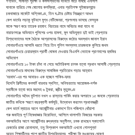
গণভোট, সীমান্ত সুরক্ষা ও কর্মসংস্থানের দাবিতে মাঠে নামছে এনসিপি
ঘানাকে হারিয়ে শেষ ষোলোয় কলম্বিয়া, এবার প্রতিপক্ষ সুইজারল্যান্ড
চকবাজারে মার্কেটে অগ্নিকাণ্ড, তিন ঘণ্টার চেষ্টায় নিয়ন্ত্রণে আগুন
কেপ ভার্দের লড়াকু ফুটবলে মুগ্ধ নেটিজেনরা, প্রশংসায় ভাসছে ফেসবুক
মাকে স্মরণ করে তারেক রহমান: বিচারের নামে অবিচার করা যাবে না
নারায়ণগঞ্জে অভিযানে পুলিশের ওপর হামলা, মূল অভিযুক্ত দুই ভাই গ্রেপ্তার
বিশ্বনেতাদের সঙ্গে বৈঠকে আগ্রাসনের বিরুদ্ধে কঠোর অবস্থান জানাল ইরান
সোনারগাঁওয়ে আসামি ধরতে গিয়ে তিন পুলিশ সদস্যসহ চারজনকে কুপিয়ে জখম
সোনারগাঁওয়ে চেয়ারম্যান প্রার্থী ঘোষনা দেওয়ায় বিএনপি নেতাকে প্রাণনাশের হুমকির
অভিযোগ
সোনারগাঁওয়ে ১০ টাকা চাঁদা না পেয়ে অটোরিকসা চালক হত্যা প্রধান আসামী গ্রেপ্তার
সোনারগাঁওয়ে মাদকের বিরুদ্ধে সামাজিক প্রতিরোধ গড়ার আহ্বান
‘বরবাদ’-এর পর আবারও এক হচ্ছেন শাকিব-হৃদয়
বিদেশি শিল্পীদের কনসার্ট বারবার স্থগিত, অনিশ্চয়তায় আয়োজক-দর্শক
স্বামীকে হত্যা করে মরদেহ ৬ টুকরা, স্ত্রীর মৃত্যুদণ্ড
সোনারগাঁয়ে অবৈধ ফুটপাত দখল ও রাস্তায় পার্কিং করার অপরাধে ১৫ জনকে গ্রেফতার
জাতীয় কবিকে স্মরণে বছরব্যাপী কর্মসূচি, উদ্বোধন করলেন প্রধানমন্ত্রী
কেপ ভার্দে ম্যাচের আগে আর্জেন্টিনার একাদশে তিন পজিশনে ধোঁয়াশা
গরু জবাইয়ে পূর্ণ নিষেধাজ্ঞার বিরোধিতা, আপিলে থালাপতি বিজয়ের সরকার
নকআউটের আগে আর্জেন্টিনার রুদ্ধদ্বার অনুশীলন, চমক রাখছেন স্কালোনি
রেকর্ডের রাজা রোনালদো, তবু বিশ্বকাপ নকআউটে এখনো গোলশূন্য!
আহত শিক্ষার্থীদের পাশে জাতীয় বিশ্ববিদ্যালয়, পরীক্ষা ফি মওকুফের ঘোষণা