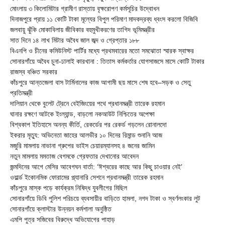
মোংলায় ৩ কিলোমিটার গ্রামীণ রাস্তায় বৃক্ষরোপণ কর্মসূচির উদ্বোধন
দিনাজপুরে প্রায় ১১ কোটি টাকা মূল্যের বিপুল পরিমাণ মাদকদ্রব্য ধ্বংস করলো বিজিবি
জলবায়ু ঝুঁকি মোকাবিলায় জীবিকার বহুমুখীকরণের তাগিদ ভূমিমন্ত্রীর
সাত দিনে ১৪ লাখ মিটার অবৈধ জাল জব্দ ও গ্রেপ্তার ১৮৮
বিএনপি ও চীনের কমিউনিস্ট পার্টির মধ্যে প্রথমবারের মতো সমঝোতা স্মারক স্বাক্ষর
সোনারগাঁয়ে অবৈধ চুনা-ঢালাই কারখানা : তিতাস কর্মকর্তার যোগসাজসে মাসে কোটি টাকার
রাজস্ব বঞ্চিত সরকার
কাঁচপুরে আন্তজেলা বাস টার্মিনালের কাজ আগামী ছয় মাসে শেষ হবে–সড়ক ও সেতু
প্রতিমন্ত্রী
দালিয়ান থেকে বুলেট ট্রেনে বেইজিংয়ের পথে প্রধানমন্ত্রী তারেক রহমান
ঘানার রক্ষণে আটকে ইংল্যান্ড, বাড়লো নকআউট নিশ্চিতের অপেক্ষা
বিশ্বকাপ ইতিহাসে অনন্য কীর্তি, রেকর্ডের পর রেকর্ড গড়লেন রোনালদো
ইকরার মৃত্যু: অভিনেতা জাহের আলভীর ১০ দিনের রিমান্ড শুনানি আজ
মজুরি মামলায় নাভানা গ্রুপের ভাইস চেয়ারম্যানসহ ৪ জনের জামিন
নতুন মামলায় মমতাজ বেগমকে গ্রেফতার দেখানোর আবেদন
জন্মদিনের আগে মেসির আবেগঘন বার্তা: ‘ঈশ্বরের কাছে আর কিছু চাওয়ার নেই’
ওয়ার্ল্ড ইকোনমিক ফোরামের প্ল্যানারি সেশনে প্রধানমন্ত্রী তারেক রহমান
কাঁচপুরে মাস্ক পড়ে কার্যক্রম নিষিদ্ধ যুবলীগের মিছিল
সোনারগাঁয়ে ডিবি পুলিশ পরিচয়ে ব্যবসায়ীর বাড়িতে হামলা, নগদ টাকা ও স্বর্ণলংকার লুট
সোনারগাঁয়ে ক্লাস্টার উন্নয়ন কর্মশালা অনুষ্ঠিত
এমপি পুত্র সজিবের বিরুদ্ধে অভিযোগের পাহাড়