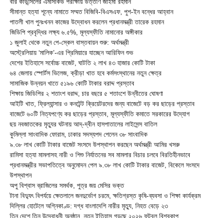
বার কাউন্সিলের এমসিকিউ পরীক্ষায় উত্তীর্ণ জাইমা রহমান
সীমান্ত হত্যা শূন্যে নামাতে সম্মত বিজিবি-বিএসএফ, পুশ-ইন বন্ধের আহ্বান
পাতলী খাল পুনঃখনন কাজের উদ্বোধন করলেন প্রধানমন্ত্রী তারেক রহমান
জিডিপি প্রবৃদ্ধির লক্ষ্য ৬.৫%, মূল্যস্ফীতি নামানোর অঙ্গীকার
১ জুলাই থেকে নতুন পে-স্কেল বাস্তবায়ন শুরু: অর্থমন্ত্রী
অস্ট্রেলিয়ায় ‘মালিক’-এর প্রিমিয়ারে যাচ্ছেন আরিফিন শুভ
দেশের ইতিহাসে সর্বোচ্চ বাজেট, ঘাটতি ২ লাখ ৪৩ হাজার কোটি টাকা
৬৪ জেলায় স্পোর্টস ভিলেজ, ক্রীড়া খাত হবে কর্মসংস্থানের নতুন ক্ষেত্র
সামাজিক উন্নয়ন খাতে ৫১৯৬ কোটি টাকার বরাদ্দ প্রস্তাব
শিক্ষায় জিডিপির ২ শতাংশ বরাদ্দ, চার বছরে ৫ শতাংশে উন্নীতের ঘোষণা
আইটি খাত, ফ্রিল্যান্সার ও কনটেন্ট ক্রিয়েটরদের জন্য বাজেটে বড় কর ছাড়ের প্রস্তাব
বাজেটে ৬০টি নিত্যপণ্যে কর ছাড়ের প্রস্তাব, মূল্যস্ফীতি কমাতে সরকারের উদ্যোগ
ছয় নবজাতকের মৃত্যুর ঘটনায় আদ্-দ্বীন হাসপাতালের লাইসেন্স বাতিল
‎কুমিল্লা সাংবাদিক ফোরাম, ঢাকার সদস্যপদ পেলেন ৩৮ সাংবাদিক
৯.৩৮ লাখ কোটি টাকার বাজেট সংসদে উপস্থাপন করছেন অর্থমন্ত্রী আমির খসরু
রামিসা হত্যা মামলাসহ নারী ও শিশু নির্যাতনের সব মামলার বিচার চলবে বিরতিহীনভাবে
প্রধানমন্ত্রীর সভাপতিত্বে অনুমোদন পেল ৯.৩৮ লাখ কোটি টাকার বাজেট, বিকেলে সংসদে
উপস্থাপন
অপু বিশ্বাস ব্রাজিলের সমর্থক, পুত্র জয় মেসির ভক্ত
টানা বিদ্যুৎ বিপর্যয়ে ক্ষেতলালে জনদুর্ভোগ চরমে, ক্ষতিগ্রস্ত কৃষি-ব্যবসা ও শিক্ষা কার্যক্রম
দিল্লির হোটেলে অগ্নিকাণ্ড: দগ্ধ বাংলাদেশি নারীর মৃত্যু, নিহত বেড়ে ২৩
তিন দেশে তিন উদ্বোধনী অনুষ্ঠান, নতুন ইতিহাস গড়ছে ২০২৬ ফুটবল বিশ্বকাপ