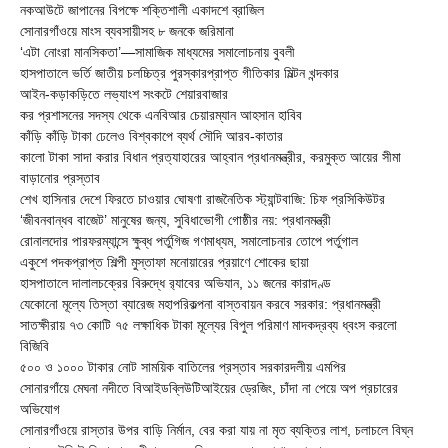
নকআউটে জাপানের বিপক্ষে শক্তিশালী একাদশে ব্রাজিল
সোনারগাঁওয়ে মাংস ব্যবসায়ীসহ ৮ জনকে জরিমানা
‘এটা নোংরা মানসিকতা’—সামাজিক মাধ্যমের সমালোচনায় বুবলী
হাসপাতালে ভর্তি জাতীয় চলচ্চিত্র পুরস্কারপ্রাপ্ত গীতিকার মিল্টন খন্দকার
আইন-কড়াকড়িতে লভ্যাংশ সংকটে শেয়ারবাজার
কর প্রশাসনের সদস্য থেকে এনবিআর চেয়ারম্যান আহসান হাবিব
কাঁড়ি কাঁড়ি টাকা ঢেলেও বিশ্বকাপে ব্যর্থ সৌদি আরব-কাতার
কালো টাকা সাদা করার বিধান প্রত্যাহারের আহ্বান প্রধানমন্ত্রীর, করমুক্ত আয়ের সীমা
বাড়ানোর প্রস্তাব
শেখ হাসিনার দেশে ফিরতে চাওয়ার ঘোষণা রাজনৈতিক স্ট্যান্টবাজি: চিফ প্রসিকিউটর
‘জীবনবান্ধব বাজেট’ মানুষের জন্য, সুবিধাভোগী গোষ্ঠীর নয়: প্রধানমন্ত্রী
রোনালদোর পারফরম্যান্সে ক্ষুব্ধ পর্তুগিজ গণমাধ্যম, সমালোচনার তোপে পর্তুগাল
একুশে পদকপ্রাপ্ত শিল্পী মুস্তাফা মনোয়ারের প্রয়াণে শোকের ছায়া
হাসপাতালে দালালচক্রের বিরুদ্ধে র‍্যাবের অভিযান, ১১ জনের কারাদণ্ড
যেকোনো মূল্যে তিস্তা ব্যারেজ মহাপরিকল্পনা বাস্তবায়ন করবে সরকার: প্রধানমন্ত্রী
সাতক্ষীরায় ৭৩ কোটি ৭৫ লক্ষাধিক টাকা মূল্যের বিপুল পরিমাণ মাদকদ্রব্য ধ্বংস করলো
বিজিবি
৫০০ ও ১০০০ টাকার নোট সাময়িক বাতিলের প্রস্তাব সরকারদলীয় এমপির
সোনারগাঁয়ে মেঘনা নদীতে বিআইডব্লিউটিআইয়ের ড্রেজিং, চাঁদা না পেয়ে অপ প্রচারের
অভিযোগ
সোনারগাঁওয়ে রাস্তার উপর বাড়ি নির্মান, বের করা যায় না মৃত ব্যক্তির লাশ, চলাচলে বিঘ্ন