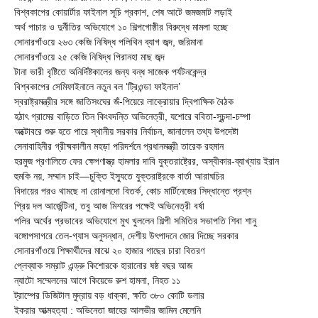
বিশ্বকাপের কোয়ার্টার ফাইনাল সূচি প্রকাশ, শেষ আটে জমজমাট লড়াই
অর্থ পাচার ও দুর্নীতির অভিযোগে ১০ শিল্পগোষ্ঠীর বিরুদ্ধে মামলা হচ্ছে
সোনারগাঁওয়ে ২৬৩ কেজি নিষিদ্ধ পলিথিন ব্যাগ জব্দ, জরিমানা
সোনারগাঁওয়ে ২৫ কেজি নিষিদ্ধ পিরানহা মাছ জব্দ
টানা ভারী বৃষ্টিতে অনির্দিষ্টকালের জন্য বন্ধ সাজেক পর্যটনকেন্দ্র
বিশ্বকাপের সেমিফাইনালে নতুন বল ‘ট্রিওন্ডা ফাইনাল’
স্বরাষ্ট্রমন্ত্রীর সঙ্গে জাতিসংঘের জঁ-পিয়েরে লাক্রোয়ার দ্বিপাক্ষিক বৈঠক
হঠাৎ গ্রামের বাড়িতে তিন কিংবদন্তি অভিনেত্রী, যশোরে ববিতা-সুচন্দা-চম্পা
অক্টোবরে শুরু হতে পারে স্থানীয় সরকার নির্বাচন, জানালেন তথ্য উপদেষ্টা
সেনাবাহিনীর গ্রীষ্মকালীন মহড়া পরিদর্শনে প্রধানমন্ত্রী তারেক রহমান
হরমুজ প্রণালিতে ফের ক্ষেপণাস্ত্র হামলার দাবি যুক্তরাষ্ট্রের, অস্বীকার-ব্যাখ্যায় ইরান
হুমকি নয়, সম্মান চাই—চুক্তি ইস্যুতে যুক্তরাষ্ট্রকে বার্তা আরাঘচির
বিদায়ের পরও থামছে না রোনালদো বিতর্ক, কোচ মার্টিনেজের সিদ্ধান্তে প্রশ্ন
প্রিয় দল আর্জেন্টিনা, তবু আজ মিশরের পক্ষেই অভিনেত্রী বর্ষা
পলির অর্থের প্রভাবের অভিযোগে মুখ খুললেন শিল্পী সমিতির সভাপতি শিবা শানু
বঙ্গোপসাগরে তেল-গ্যাস অনুসন্ধান, দেশীয় উৎপাদনে জোর দিচ্ছে সরকার
সোনারগাঁওয়ে শিক্ষার্থীদের মাঝে ২০ হাজার গাছের চারা বিতরণ
প্লেব্যাক সম্রাট এন্ড্রু কিশোরকে হারানোর ষষ্ঠ বছর আজ
ন্যাটো সম্মেলনের আগে কিয়েভে রুশ হামলা, নিহত ১১
ট্রাম্পের ডিজিটাল মুদ্রায় বড় ধাক্কা, ক্ষতি ৩৮০ কোটি ডলার
ইকরার আত্মহত্যা : অভিনেতা জাহের আলভীর জামিন মেলেনি