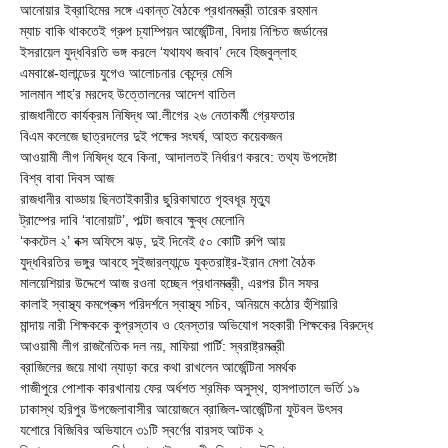
আনোয়ার ইব্রাহিমের সঙ্গে একান্ত বৈঠকে প্রধানমন্ত্রী তারেক রহমান
ম্যাচ বাকি থাকতেই গ্রুপ চ্যাম্পিয়ন আর্জেন্টিনা, বিদায় নিশ্চিত জর্ডানের
ইসরায়েল যুদ্ধবিরতি ভঙ্গ করলে ‘যথাযথ জবাব’ দেবে হিজবুল্লাহ
এমবাপ্পে-হালান্ডের যুগেও আলোচনার কেন্দ্রে মেসি
সালমান শাহ’র মরদেহ উত্তোলনের আদেশ বাতিল
রাজধানীতে কার্যক্রম নিষিদ্ধ আ.লীগের ২৬ নেতাকর্মী গ্রেফতার
বিএম কলেজে ছাত্রদলের দুই পক্ষের সংঘর্ষ, আহত কয়েকজন
আওয়ামী লীগ নিষিদ্ধ হবে কিনা, আদালতই নির্ধারণ করবে: তথ্য উপদেষ্টা
বিশ্ব বাবা দিবস আজ
রাজধানীর বাড্ডায় ছিনতাইকারীর ছুরিকাঘাতে গৃহবধূর মৃত্যু
ট্রাম্পের দাবি ‘বানোয়াট’, পাল্টা জবাবে ক্ষুব্ধ মেলোনি
‘ককটেল ২’ বক্স অফিসে ঝড়, দুই দিনেই ৫০ কোটি রুপি আয়
যুদ্ধবিরতির ভঙ্গুর আবহে সুইজারল্যান্ডে যুক্তরাষ্ট্র-ইরান মেগা বৈঠক
মালয়েশিয়ার উদ্দেশে আজ রওনা হচ্ছেন প্রধানমন্ত্রী, এরপর চীন সফর
কালাই স্বাস্থ্য কমপ্লেক্স পরিদর্শনে স্বাস্থ্য সচিব, অনিয়মে কঠোর হুঁশিয়ারি
মান্দায় নারী শিক্ষককে কুপ্রস্তাব ও হেনস্তার অভিযোগ সহকারী শিক্ষকের বিরুদ্ধে
আওয়ামী লীগ রাজনৈতিক দল নয়, মাফিয়া পার্টি: স্বরাষ্ট্রমন্ত্রী
ব্রাজিলের জয়ে মাথা ন্যাড়া করে কথা রাখলেন আর্জেন্টিনা সমর্থক
গাজীপুরে পোশাক কারখানায় ফের অর্ধশত শ্রমিক অসুস্থ, হাসপাতালে ভর্তি ১৯
ঢাকাস্থ হরিপুর উপজেলাবাসীর আয়োজনে ব্রাজিল-আর্জেন্টিনা ফুটবল উৎসব
যশোরে বিজিবির অভিযানে ৩১টি স্বর্ণের বারসহ আটক ২