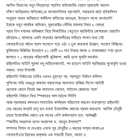
আপিল বিভাগের নতুন সিদ্ধান্তে স্থগিত হাইকোর্টের শ্যোন অ্যারেস্ট আদেশ
দক্ষিণ আফ্রিকায় অগ্নিকাণ্ডে বাংলাদেশিদের প্রাণহানি, সহায়তায় মাঠে হাইকমিশন
সংযুক্ত আরব আমিরাতে কর্মভিসা বাতিলের আতঙ্ক, উদ্বেগে লাখো বাংলাদেশি
ইরাকে নতুন সামরিক অভিযান, যুক্তরাষ্ট্র-সৌদির হামলায় নিহত ৮ যোদ্ধা
প্রায় তিন দশকের অভিজ্ঞতা নিয়ে সিআইডির নেতৃত্বে ব্যারিস্টার মোশাররফ হোছাইন
চট্টগ্রাম-২ আসনের এমপি সরোয়ার আলমগীরের দায়িত্ব পালনে বাধা নেই
সোনারগাঁওয়ে অবৈধ গ্যাস সংযোগে গড়ে ওঠা ৩ চুনা কারখানা উচ্ছেদ, সংযোগ বিচ্ছিন্ন
কুমিল্লায় বিজিবির উদ্যোগে ৫১ কোটি ৮৩ লাখ টাকার মাদক ও তামাকজাত পণ্য ধ্বংস
জাপানে ৭.১ মাত্রার শক্তিশালী ভূমিকম্প, জারি হলো সুনামি সতর্কতা
রাষ্ট্রপতির আইনি সুরক্ষা শুধু দায়িত্বকালেই, পদ ছাড়লে আইনি প্রক্রিয়ার মুখোমুখি হওয়া
সম্ভব: তথ্য উপদেষ্টা
রাষ্ট্রপতি নির্বাচনের তারিখ এখনও চূড়ান্ত নয়, প্রস্তুত নির্বাচন কমিশন
পুলিশের গাড়ি ভাঙচুর মামলায় নারায়ণগঞ্জ আদালতে হাজিরা দিলেন আইভী
ছেলেকে কোলে নিয়েই মঞ্চ মাতালেন নোবেল, গাইলেন জেমসের ‘বাবা’
রাষ্ট্রপতি নির্বাচন নিয়ে স্পিকারের সঙ্গে বৈঠকে সিইসি
আজ প্রথমবার বঙ্গভবনে দাফতরিক কার্যক্রম পরিচালনা করবেন ভারপ্রাপ্ত রাষ্ট্রপতি
দেড় বছরের মধ্যেই চালু হবে চায়না ইকোনমিক জোনের প্রথম কারখানা: আশিক চৌধুরী
চায়না ইকোনমিক জোনে এক লাখের বেশি কর্মসংস্থান হবে: অর্থমন্ত্রী
**জাতীয় অধ্যাপক হলেন অধ্যাপক ড. মাহবুব উল্লাহ**
সম্পদের হিসাব না দেওয়ায় এসকে সুর চৌধুরীর ৩ বছরের সশ্রম কারাদণ্ড
সোনারগাঁওয়ে ট্রাকের ধাক্কায় এক পথচারী নিহত, আহত ৪