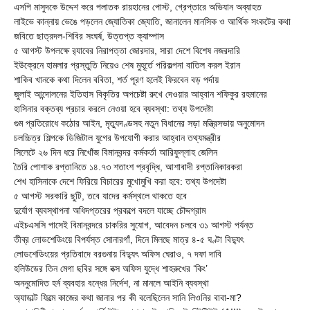
এসপি মাসুদকে উদ্দেশ করে পলাতক রায়হানের পোস্ট, গ্রেপ্তারে অভিযান অব্যাহত
লাইভে কান্নায় ভেঙে পড়লেন জ্যোতিকা জ্যোতি, জানালেন মানসিক ও আর্থিক সংকটের কথা
জবিতে ছাত্রদল-শিবির সংঘর্ষ, উত্তপ্ত ক্যাম্পাস
৫ আগস্ট উপলক্ষে র‌্যাবের নিরাপত্তা জোরদার, সারা দেশে বিশেষ নজরদারি
ইউক্রেনে হামলার প্রস্তুতি নিয়েও শেষ মুহূর্তে পরিকল্পনা বাতিল করল ইরান
শাকিব খানকে কথা দিলেন ববিতা, শর্ত পূরণ হলেই ফিরবেন বড় পর্দায়
জুলাই আন্দোলনের ইতিহাস বিকৃতির অপচেষ্টা রুখে দেওয়ার আহ্বান শফিকুর রহমানের
হাসিনার বক্তব্য প্রচার করলে নেওয়া হবে ব্যবস্থা: তথ্য উপদেষ্টা
গুম প্রতিরোধে কঠোর আইন, মৃত্যুদণ্ডসহ নতুন বিধানের সড়া মন্ত্রিসভায় অনুমোদন
চলচ্চিত্র শিল্পকে ডিজিটাল যুগের উপযোগী করার আহ্বান তথ্যমন্ত্রীর
সিলেটে ২৬ দিন ধরে নিখোঁজ বিমানবন্দর কর্মকর্তা আরিফুল্লাহ জেলিন
তৈরি পোশাক রপ্তানিতে ১৪.৭৩ শতাংশ প্রবৃদ্ধি, আশাবাদী রপ্তানিকারকরা
শেখ হাসিনাকে দেশে ফিরিয়ে বিচারের মুখোমুখি করা হবে: তথ্য উপদেষ্টা
৫ আগস্ট সরকারি ছুটি, তবে যাদের কর্মস্থলে থাকতে হবে
দুর্যোগ ব্যবস্থাপনা অধিদপ্তরের প্রকল্পে বদলে যাচ্ছে চৌদ্দগ্রাম
এইচএসসি পাসেই বিমানবন্দরে চাকরির সুযোগ, আবেদন চলবে ৩১ আগস্ট পর্যন্ত
তীব্র লোডশেডিংয়ে বিপর্যস্ত সোনারগাঁ, দিনে মিলছে মাত্র ৪-৫ ঘণ্টা বিদ্যুৎ
লোডশেডিংয়ের প্রতিবাদে বরগুনায় বিদ্যুৎ অফিস ঘেরাও, ৭ দফা দাবি
হলিউডের তিন মেগা ছবির সঙ্গে বক্স অফিস যুদ্ধে শাহরুখের ‘কিং’
অননুমোদিত হর্ন ব্যবহার বন্ধের নির্দেশ, না মানলে আইনি ব্যবস্থা
অ্যাডাল্ট ফিল্মে কাজের কথা জানার পর কী বলেছিলেন সানি লিওনির বাবা-মা?