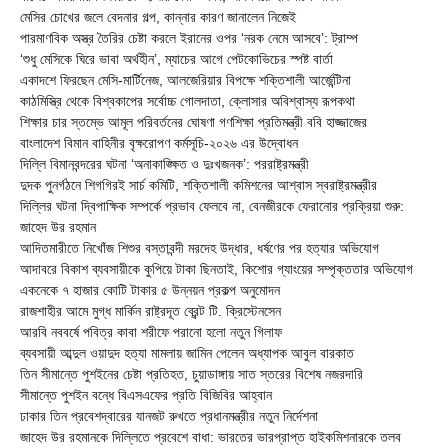
মেসির চোখের জলে বেদনার গল্প, কান্নার কারণ জানালেন নিজেই
পারমাণবিক অস্ত্র তৈরির চেষ্টা করলে ইরানের ওপর ‘নরক নেমে আসবে’: ট্রাম্প
‘শুধু মেসিকে ঘিরে ভাবা অর্থহীন’, ম্যাচের আগে পেটকোভিচের স্পষ্ট বার্তা
একাদশে ফিরছেন মেসি-মার্টিনেজ, আলজেরিয়ার বিপক্ষে শক্তিশালী আর্জেন্টিনা
কাঠমিস্ত্রি থেকে বিশ্বকাপের সর্বোচ্চ গোলদাতা, ক্লোসার অবিশ্বাস্য রূপকথা
শিক্ষার চার স্তম্ভে আমূল পরিবর্তনের ঘোষণা গণশিক্ষা প্রতিমন্ত্রী ববি হাজ্জাজের
বাংলাদেশ বিমান বাহিনীর বৃক্ষরোপণ কর্মসূচি-২০২৬ এর উদ্বোধন
দিল্লি বিমানবন্দরের ঘটনা ‘অনাকাঙ্ক্ষিত ও দুঃখজনক’: পররাষ্ট্রমন্ত্রী
দুদক পুনর্গঠনে শিগগিরই সার্চ কমিটি, শক্তিশালী কমিশনের আশ্বাস স্বরাষ্ট্রমন্ত্রীর
দিল্লির ঘটনা দ্বিপাক্ষিক সম্পর্কে প্রভাব ফেলবে না, বেনজীরকে ফেরানোর প্রক্রিয়া শুরু:
জাহেদ উর রহমান
আদিতমারীতে নিখোঁজ শিশুর বস্তাবন্দী মরদেহ উদ্ধার, ধর্ষণের পর হত্যার অভিযোগ
আদাবরে বিকাশ ব্যবসায়ীকে কুপিয়ে টাকা ছিনতাই, কিশোর গ্যাংয়ের সম্পৃক্ততার অভিযোগ
একনেকে ৭ হাজার কোটি টাকার ৫ উন্নয়ন প্রকল্প অনুমোদন
রাজশাহীর আমে মুগ্ধ মার্কিন রাষ্ট্রদূত ব্রেন্ট টি. ক্রিস্টেনসেন
আরবি নববর্ষে পবিত্র কাবা শরীফে পরানো হলো নতুন গিলাফ
ব্যবসায়ী আব্দুল ওয়াদুদ হত্যা মামলায় জামিন পেলেন অধ্যাপক আবুল বারকাত
তিন সীমান্তে পুশইনের চেষ্টা প্রতিহত, চুয়াডাঙ্গায় সাত স্তরের বিশেষ নজরদারি
সীমান্তে পুশইন বন্ধে বিএসএফের প্রতি বিজিবির আহ্বান
ঢাকার তিন প্রবেশদ্বারের যানজট রুখতে প্রধানমন্ত্রীর নতুন নির্দেশনা
জাহেদ উর রহমানকে দিল্লিতে প্রবেশে বাধা: ভারতের ভারপ্রাপ্ত হাইকমিশনারকে তলব