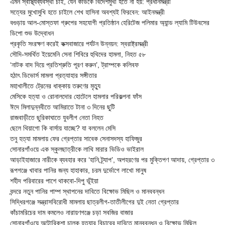
এমন স্বাস্থ্যব্যবস্থা চাই, যেন কাউকে বিদেশমুখী হতে না হয়: প্রধানমন্ত্রী
সত্যের মুখোমুখি হতে চাইলে শেখ হাসিনা অবশ্যই ফিরবেন: আইনমন্ত্রী
বগুড়ায় আল-মোস্তফা গ্রুপের সহযোগী প্রতিষ্ঠান হেরিটেজ পলিমার অ্যান্ড ল্যামি টিউবসের
ডিপো শুভ উদ্বোধন
প্রকৃতি সংরক্ষণ করেই কক্সবাজারে পর্যটন উন্নয়ন: স্বরাষ্ট্রমন্ত্রী
সৌদি-সমর্থিত ইয়েমেনি সেনা শিবিরে হুথিদের হামলা, নিহত ৫৮
‘নাটক বাদ দিয়ে প্রতিশ্রুতি পূরণ করুন’, ট্রাম্পকে কলিবফ
হঠাৎ ডিভোর্স মামলা প্রত্যাহার সঙ্গীতার
মহাখালীতে ট্রেনের ধাক্কায় তরুণের মৃত্যু
মেসিকে হত্যা ও রোনালদোর হোটেলে হামলার পরিকল্পনা ফাঁস
ঈদে মিলাদুন্নবীতে আমিরাতে টানা ৩ দিনের ছুটি
রাজবাড়ীতে ছুরিকাঘাতে যুবলীগ নেতা নিহত
ছেলে থিয়াগো কি বার্সায় যাচ্ছে? যা বললেন মেসি
তনু হত্যা মামলায় ফের গ্রেপ্তার সাবেক সেনাসদস্য হাফিজুর
সোনারগাঁওয়ে এক স্কুলছাত্রীকে লাথি মারার ভিডিও ভাইরাল
আড়াইহাজারে নারীকে ব্যবহার করে ‘হানি ট্র্যাপ’, অপহরণের পর মুক্তিপণ আদায়, গ্রেপ্তার ৩
রূপগঞ্জে খাবার পানির জন্য হাহাকার, চরম দুর্ভোগে লাখো মানুষ
শহীদ পরিবারের পাশে থাকবো-দিপু ভূঁইয়া
বন্দরে নতুন পানির পাম্প স্থাপনের দাবিতে বিক্ষোভ মিছিল ও মানববন্ধন
সিদ্ধিরগঞ্জে সন্ত্রাসবিরোধী মামলায় ছাত্রলীগ-তাতীলীগের দুই নেতা গ্রেপ্তার ‎
কাঁচামরিচের দাম কমলেও নারায়ণগঞ্জে চড়া সবজির বাজার
সোনারগাঁওয়ে অটোরিকশা চালক হত্যার বিচারের দাবিতে মানববন্ধন ও বিক্ষোভ মিছিল