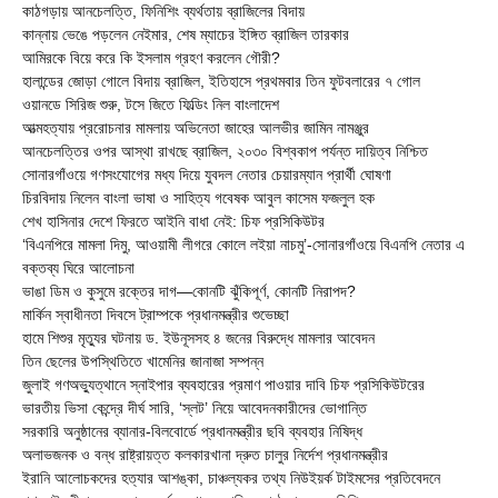
কাঠগড়ায় আনচেলত্তি, ফিনিশিং ব্যর্থতায় ব্রাজিলের বিদায়
কান্নায় ভেঙে পড়লেন নেইমার, শেষ ম্যাচের ইঙ্গিত ব্রাজিল তারকার
আমিরকে বিয়ে করে কি ইসলাম গ্রহণ করলেন গৌরী?
হালান্ডের জোড়া গোলে বিদায় ব্রাজিল, ইতিহাসে প্রথমবার তিন ফুটবলারের ৭ গোল
ওয়ানডে সিরিজ শুরু, টসে জিতে ফিল্ডিং নিল বাংলাদেশ
আত্মহত্যায় প্ররোচনার মামলায় অভিনেতা জাহের আলভীর জামিন নামঞ্জুর
আনচেলত্তির ওপর আস্থা রাখছে ব্রাজিল, ২০৩০ বিশ্বকাপ পর্যন্ত দায়িত্ব নিশ্চিত
সোনারগাঁওয়ে গণসংযোগের মধ্য দিয়ে যুবদল নেতার চেয়ারম্যান প্রার্থী ঘোষণা
চিরবিদায় নিলেন বাংলা ভাষা ও সাহিত্য গবেষক আবুল কাসেম ফজলুল হক
শেখ হাসিনার দেশে ফিরতে আইনি বাধা নেই: চিফ প্রসিকিউটর
‘বিএনপিরে মামলা দিমু, আওয়ামী লীগরে কোলে লইয়া নাচমু’-সোনারগাঁওয়ে বিএনপি নেতার এ
বক্তব্য ঘিরে আলোচনা
ভাঙা ডিম ও কুসুমে রক্তের দাগ—কোনটি ঝুঁকিপূর্ণ, কোনটি নিরাপদ?
মার্কিন স্বাধীনতা দিবসে ট্রাম্পকে প্রধানমন্ত্রীর শুভেচ্ছা
হামে শিশুর মৃত্যুর ঘটনায় ড. ইউনূসসহ ৪ জনের বিরুদ্ধে মামলার আবেদন
তিন ছেলের উপস্থিতিতে খামেনির জানাজা সম্পন্ন
জুলাই গণঅভ্যুত্থানে স্নাইপার ব্যবহারের প্রমাণ পাওয়ার দাবি চিফ প্রসিকিউটরের
ভারতীয় ভিসা কেন্দ্রে দীর্ঘ সারি, ‘স্লট’ নিয়ে আবেদনকারীদের ভোগান্তি
সরকারি অনুষ্ঠানের ব্যানার-বিলবোর্ডে প্রধানমন্ত্রীর ছবি ব্যবহার নিষিদ্ধ
অলাভজনক ও বন্ধ রাষ্ট্রায়ত্ত কলকারখানা দ্রুত চালুর নির্দেশ প্রধানমন্ত্রীর
ইরানি আলোচকদের হত্যার আশঙ্কা, চাঞ্চল্যকর তথ্য নিউইয়র্ক টাইমসের প্রতিবেদনে