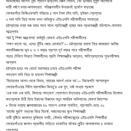
অভিষেকের আগেই সেন্ট স্যাটিন ছাড়লেন লেক্সি লেভিন, নেট দুনিয়ায় তুমুল আলোচনা
ভারী বর্ষণে বন্যা-জলাবদ্ধতা: পরিকল্পনাহীন উন্নয়নই দুর্ভোগ বাড়াচ্ছে
সোনারগাঁয়ে ডিজিএফআই পরিচয়ে ৫ লাখ টাকা চাঁদা দাবি, দুইজন গ্রেপ্তার
৩ দফা দাবি নিয়ে সংসদ ভবন অভিমুখে এইচএসসি পরীক্ষার্থীদের পদযাত্রা
চট্টগ্রামের বন্যা শুরু হবার সাথে সাথে প্রতিমন্ত্রী হজ্বে আর প্রধানমন্ত্রী বরিশালে–হাসনাত
আব্দুল্লাহ
‘মার্চ টু শিক্ষা মন্ত্রণালয়’ কর্মসূচি ঘোষণা এইচএসসি পরীক্ষার্থীদের
‘লক্ষণ ভালো নয়, এদের খুঁটির জোর কোথায়?’— চট্টগ্রামের হামলা নিয়ে জামায়াত আমির
পদার্থবিজ্ঞানের ভুল ৬ ও ৭ নম্বর প্রশ্নে পূর্ণ নম্বর পাবে পরীক্ষার্থীরা
পড়ার টেবিলে ফিরতে শিক্ষার্থীদের প্রতি শিক্ষামন্ত্রীর আহ্বান, ক্ষতিগ্রস্তদের পুনঃপরীক্ষার
আশ্বাস
চট্টগ্রাম ছাড়া সব বোর্ডে যথাসময়ে চলবে এইচএসসি পরীক্ষা
পদত্যাগ দাবি নিয়ে যা বললেন শিক্ষামন্ত্রী
‘বিচারকের আসন থেকে বিদায়, ন্যায়ের আদর্শ থেকে নয়’— বিচারপতি আশফাকুল
সোনারগাঁওয়ের লিটল ম্যাগাজিন কিনতু’র এক যুগ, বর্ষা সংখ্যা প্রকাশ
‘এক দফা এক দাবি, মিলনের পদত্যাগ’ স্লোগানে উত্তরায় এইচএসসি পরীক্ষার্থীদের বিক্ষোভ
কংগ্রেসকে চিঠি দিয়ে ইরানের বিরুদ্ধে নতুন সামরিক অভিযানের ঘোষণা ট্রাম্পের
৮ দিনের বন্যায় কক্সবাজারের ৪৯ শতাংশ এলাকা প্লাবিত, প্রাণহানি বেড়ে ৩২
‘ফার্মের মুরগি’ মন্তব্য ঘিরে বিতর্ক, সমালোচনার মুখে শিক্ষামন্ত্রী
ভারী বৃষ্টিতে জলমগ্ন কুমিল্লা নগরী, নৌকায় পরীক্ষাকেন্দ্রে এইচএসসি শিক্ষার্থীরা
সোনারগাঁওয়ে জাপান প্রবাসীর গাড়িতে ডাকাতির ঘটনায় লুন্ঠিত মালামালসহ ৪ ডাকাত
গ্রেপ্তার