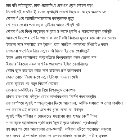
চার বগি লাইনচ্যুত, ঢাকা-ময়মনসিংহ রেলপথে ট্রেন চলাচল বন্ধ
সিলেটে দুই যাত্রীবাহী বাসের মুখোমুখি সংঘর্ষে নিহত ৯, আহত অন্তত ১৫
সোনারগাঁওয়ে অটোরিকশাচালকের রহস্যজনক মৃত্যু
শো শেষে ফেরার পথে সড়ক দুর্ঘটনায় আহত মৌসুমী মৌ
সোনারগাঁওয়ে বিশ্ব মাতৃদুগ্ধ সপ্তাহ উপলক্ষে র‍্যালি ও সচেতনতামূলক কর্মসূচি
আকাশে ট্রাম্পের ‘মেরিন ওয়ান’ ও যাত্রীবাহী বিমানের দূরত্ব কমে যাওয়ায় তদন্ত
ইরানের সঙ্গে সমঝোতা চান ট্রাম্প, তবে সামরিক পদক্ষেপের হুঁশিয়ারিও বহাল
মোজতবা খামেনিকে নিয়ে নতুন বার্তা দিলেন ইরানের প্রেসিডেন্ট
ইরান-ওমান আলোচনার অগ্রগতিতে বিশ্ববাজারে কমল তেলের দাম
ইরানের বিরুদ্ধে একক সামরিক পদক্ষেপের ইঙ্গিত নেতানিয়াহুর
মেটার ভুলে ভারতের কাছে ক্ষমা চাইলেন মার্ক জাকারবার্গ
জোড়া গোলে লিগস কাপে নতুন ইতিহাস গড়লেন মেসি
রেমো ম্যাচের পর নতুন বিতর্কে নেইমার
রোনালদো-জর্জিইনার বিয়ে নিয়ে বিশ্বজুড়ে তোলপাড়
ঢাকার চারপাশের নদীদূষণ রোধে কর্মপরিকল্পনার নির্দেশ প্রধানমন্ত্রীর
সোনারগাঁওয়ে জুলাই গণঅভ্যুত্থান দিবসে আলোচনা, আর্থিক সহায়তা ও দোয়া মাহফিল
পথ হারালে এই জাদুঘরে এসে পথ খুঁজে নেবো: ড. ইউনূস
জুলাই শহীদ পরিবার ও যোদ্ধাদের সহায়তায় ব্যয় হাজার কোটি টাকা
গণতান্ত্রিক আন্দোলনের প্রতিচ্ছবি ‘জুলাই স্মৃতি জাদুঘর’: প্রধানমন্ত্রী
বহু বছর পর ফের আলোচনায় দেব-শুভশ্রী, ভাইরাল ছবিতে মাতোয়ারা ভক্তরা
জবি সংঘর্ষ: হাসপাতালে আহতদের ওপরও হামলার অভিযোগ, দায়ী ছাত্রদল