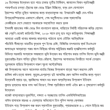
১৬ ডিসেম্বর উদ্বোধন হতে পারে ঢাকার তৃতীয় টার্মিনাল, জানালেন বিমান প্রতিমন্ত্রী
গফরগাঁওয়ে চলন্ত ট্রেনের হুক ভেঙে ইঞ্জিন বিচ্ছিন্ন, বন্ধ রেল যোগাযোগ
ট্রাম্পের শান্তি চুক্তি আমাদের জন্য বাধ্যতামূলক নয়: ইসরায়েলি মন্ত্রী বেন-গভির
বিশ্বচ্যাম্পিয়নদের একাদশে ধোঁয়াশা, শেষ অনুশীলনেও চমক স্কালোনির
বেনজীরকে দেশে ফেরাতে সরকারকে সহযোগিতা করবে দুদক
ইসলামী ব্যাংকের পর্ষদ ভেঙে দিল বাংলাদেশ ব্যাংক, দায়িত্বে নির্বাহী পরিচালক জহির হোসেন
ষষ্ঠ শ্রেণি থেকেই কারিগরি শিক্ষা, ২০২৮ সালে চালু হবে নতুন কারিকুলাম: শিক্ষামন্ত্রী
আবারো ওয়ারী থানার মামলায় কারাগারে পাঠানো হলো তৌহিদ আফ্রিদিকে
পাঁচবিবি সীমান্তে ভারতীয় বৃদ্ধকে পুশ ইনের চেষ্টা, বিজিবির তৎপরতায় ব্যর্থ বিএসএফ
জলাতঙ্ক আক্রান্ত গরুর মাংস বিক্রির ঘটনায় সাটুরিয়ায় জরুরি ভ্যাক্সিনেশন কর্মসূচি
বিভিন্ন সরকারি সংস্থাকে সময়মতো ভূমি উন্নয়ন কর পরিশোধ করার তাগিদ দিলেন ভূমি মন্ত্রী
যুক্তরাষ্ট্র-ইরান শান্তি চুক্তি নিয়ে ধোঁয়াশা, ট্রাম্পের আশাবাদের বিপরীতে সতর্ক তেহরান
তুরস্ককে হারিয়ে বিশ্বকাপে দারুণ সূচনা অস্ট্রেলিয়ার
ষষ্ঠ বিশ্বকাপের আগে আবেগঘন বার্তায় নিজের বিশ্বকাপ যাত্রা স্মরণ করলেন মেসি
রামিসা ধর্ষণ-হত্যা মামলা: মৃত্যুদণ্ডপ্রাপ্ত দুই আসামির জেল আপিল শুনানির জন্য গ্রহণ
উদ্বোধনী ম্যাচে ড্র, ব্রাজিলের সামনে ভর করল অস্বস্তিকর বিশ্বকাপ ইতিহাস
মান্দায় দুস্থদের মাঝে নগদ অর্থ বিতরণ, শিক্ষা প্রতিষ্ঠানে ফাস্ট এইড বক্স ও বৃক্ষরোপণ কর্মসূচি
উদ্বোধন
বাজেট বাস্তবায়নে দূরদর্শিতা, দক্ষতা ও স্বচ্ছতার তাগিদ এফবিসিসিআইয়ের
নাঈম হাসানকে মারধর ও হেনস্তার অভিযোগে তিন পুলিশ সদস্য ক্লোজড
ইতিহাস গড়ে বিশ্বকাপ শুরু করল স্বাগতিক যুক্তরাষ্ট্র, প্যারাগুয়েকে ৪-১ গোলে উড়িয়ে জয়