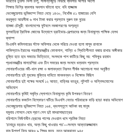
ভারতের টুরিস্ট ভিসা চালু, সীমান্তজুড়ে ফিরছে ব্যবসার আশার আলো
শিক্ষায় ডিগ্রি ব্যবসার অবসান ঘটানো হবে: ববি হাজ্জাজ
ভেনেজুয়েলায় ভূমিকম্পে নিহত বেড়ে ১৪৩০, নিখোঁজ ৫১ হাজারের বেশি
করমুক্ত আয়সীমা ৬ লাখ টাকা করার প্রস্তাব নুরুল হক নুরের
হামজা চৌধুরী: বাংলাদেশের ফুটবলে নবজাগরণের অগ্রদূত
ফুলবাড়িয়া ট্রাফিক জোনের উদ্যোগে ড্রাইভার-হেল্পারদের জন্য বিনামূল্যে পাক্ষিক হেলথ
ক্যাম্প
ডিএমপি কমিশনারের স্টাফ অফিসার থেকে সরিয়ে দেওয়া হলো মাসুদ রানাকে
পাকিস্তান-ইরানের পররাষ্ট্রমন্ত্রীর ফোনালাপ, শান্তি ও স্থিতিশীলতা বজায় রাখার অঙ্গীকার
চুক্তি হতে হবে সমতার ভিত্তিতে, সংসদকে পাশ কাটিয়ে কিছু নয়: শফিকুর রহমান
প্রধানমন্ত্রীর মালয়েশিয়া এবং চীন সফরের জন্য সংসদে ধন্যবাদ প্রস্তাব
সোনারগাঁওয়ের নদী-খাল রক্ষা ও জলাবদ্ধতা নিরসন শীর্ষক আলোচনা সভা অনুষ্ঠিত
সোনারগাঁয়ে দুই যুবকের মুক্তির দাবিতে মানববন্ধন ও বিক্ষোভ মিছিল
সোনারগাঁয়ে দুই পক্ষের সংঘর্ষে ১২ আহত, বাড়িঘর ভাংচুর, লুটপাট ও অগ্নিসংযোগের
অভিযোগ
সোনারগাঁয়ে কৃষিই সমৃদ্ধি স্লোগানে বিনামূল্যে কৃষি উপকরণ বিতরণ
সোনারগাঁয়ে ককটেল বিস্ফোরণ ঘটিয়ে বিএনপি নেতার পরিবারকে বাড়ি ছাড়া করার অভিযোগ
ভেনেজুয়েলায় ভূমিকম্পে নিহত ১৬৪, ধ্বংসস্তূপে আটকা বহু মানুষ
যমুনায় গোসলে নেমে প্রাণ গেল দুই মাদরাসাছাত্রের
বরিশালে নির্মাণাধীন ড্রেনের পাশের দেওয়াল ধসে শ্রমিক নিহত
‘চানাচুর বড়রাও খায়, অন্য কিছু খাওয়ার পর’—সংসদে আক্তারুজ্জামান
হাম উপসর্গ নিয়ে আরও ৯ শিশুর মৃত্যু, নতুন আক্রান্ত ৯৪৫