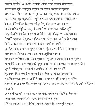
‘জিনের নির্দেশে’ ১২ ঘণ্টা পর কবর থেকে মায়ের মরদেহ উত্তোলন
কলাবাগানে স্ত্রী-শাশুড়িকে হত্যার পর থানায় আত্মসমর্পণ যুবকের
রাষ্ট্রপতি নির্বাচন নিয়ে বড় সিদ্ধান্ত বিএনপির, যা জানালেন মির্জা ফখরুল
কেন বললেন স্বরাষ্ট্রমন্ত্রী— পুলিশ কোনো দলের লাঠিয়াল বাহিনী নয়?
ইরানের হুঁশিয়ারিতে কি শেষ পর্যন্ত পিছু হটলেন ডোনাল্ড ট্রাম্প?
ঢাকায় হাজির মধুমিতা, নতুন সিনেমা নিয়ে যা জানালেন অভিনেত্রী
নতুন ডিএজি-এএজিদের সততা ও নিষ্ঠার সঙ্গে দায়িত্ব পালনের আহ্বান
শিক্ষার্থী আন্দোলন ইস্যুতে মোদিকে ক্ষমা চাইতে বললেন বিরোধী নেতারা
দীর্ঘ ২০ বছর পর কলকাতায় পা রাখলেন তসলিমা নাসরিন
১৮ দিনে ৩ জাহাজে জলদস্যুদের হামলা, লুট ১০ কোটি টাকার মালামাল
বাংলাদেশের সিনেমায় দেখা যেতে পারে মধুমিতা সরকার
রান্নাঘরে জনপ্রিয় হচ্ছে এয়ার ফ্রায়ার, স্বাস্থ্য সচেতনতায় বাড়ছে ব্যবহার
আগস্টেই ঢাকা-কক্সবাজার রুটে যুক্ত হচ্ছে আরও একজোড়া আন্তঃনগর ট্রেন
জুলাই গণঅভ্যুত্থান স্মরণে রাজধানীতে তারকাবহুল কনসার্ট
লুডু খেলা নিয়ে সংঘর্ষে ব্রাহ্মণবাড়িয়ায় নিহত ১, আহত অন্তত ২০
প্যান্টের ভেতরে লুকানো কোটি টাকার সোনাসহ ভারতীয় নাগরিক আটক
সাড়ে ৬ বছরে রাজধানীর সড়কে প্রাণ গেল ১,৩৮৪ জনের, ৩৮ শতাংশই মোটরসাইকেল
আরোহী
সোনারগাঁওয়ে দুই হাসপাতালকে জরিমানা, অপারেশন থিয়েটার সিলগালা
কক্সবাজারে প্যারাসেইলিং করতে গিয়ে পর্যটকের মৃত্যু
শুটিংয়ে গুরুতর আহত রাশমিকা মান্দানা, ছয় সপ্তাহ সম্পূর্ণ বিশ্রামে