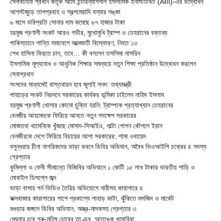
সেনাবাহিনী প্রধান কর্তৃক আর্মি ইন্টারন্যাশনাল ইসলামিক ইনস্টিটিউট (AIII)-এর উদ্বোধন
আগস্টজুড়ে তাপপ্রবাহ ও স্বল্পমেয়াদি বন্যার শঙ্কা
৬ মাসে ভরিপ্রতি সোনার দাম কমেছে ৬৭ হাজার টাকা
হরমুজ প্রণালী সংকট আরও গভীর, মুখোমুখি ট্রাম্প ও তেহরানের বক্তব্য
পাকিস্তানে শান্তি সমাবেশে আত্মঘাতী বিস্ফোরণ, নিহত ১৩
শেখ হাসিনা ফিরতে চান, তবে… কী বললেন তসলিমা নাসরিন
ইসলামিক মূল্যবোধ ও আধুনিক শিক্ষার সমন্বয়ে নতুন শিক্ষা প্রতিষ্ঠান উদ্বোধন করলেন
সেনাপ্রধান
সংসদের মাধ্যমেই বাস্তবায়ন হবে জুলাই সনদ: তথ্যমন্ত্রী
পাহাড়ের সংকট নিরসনে সরকারের কার্যকর ভূমিকা চাইলেন নাহিদ ইসলাম
হরমুজ প্রণালী খোলার কোনো চুক্তি হয়নি: ট্রাম্পকে প্রত্যাখ্যান তেহরানের
বেনজীর আহমেদকে ফিরিয়ে আনতে নতুন পদক্ষেপ সরকারের
মোজতবা খামেনিকে খুঁজছে মোসাদ-সিআইএ, পাল্টা গোপন কৌশলে ইরান
বেনজীরকে দেশে ফিরিয়ে বিচারের আশা সরকারের: শামা ওবায়েদ
বসুন্ধরায় চীনা নাগরিকদের ভাড়া ভবনে ডিবির অভিযান, অবৈধ ভিওআইপি চক্রের ৪ সদস্য
গ্রেপ্তার
কুমিল্লা ও ফেনী সীমান্তে বিজিবির অভিযানে ১ কোটি ১৫ লাখ টাকার ভারতীয় শাড়ি ও
মোবাইল ডিসপ্লে জব্দ
ভাড়া বাসায় পর্ন ভিডিও তৈরির অভিযোগে নারীসহ কারাগারে ৪
কক্সবাজার কারাগারের পাশে প্রকাশ্যে পাহাড় কাটা, ঝুঁকিতে মসজিদ ও মার্কেট
বগুড়ার জঙ্গলে ডিবির অভিযান, অস্ত্র-মাদকসহ গ্রেপ্তার ৩
মেঘনার চরে গরু-মহিষ চোরের তাণ্ডব, আতঙ্কে খামারিরা