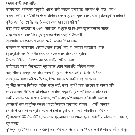
সদস্য কাজী মোঃ নাহিদ
জামায়াতের গঠনতন্ত্র অনুযায়ী এমপি গাজী নজরুল ইসলামের ভবিষ্যৎ কী হতে পারে?
বায়লা ফিউচার সামিটে বৈশ্বিক বাণিজ্য মেলার সুযোগ তুলে ধরল মেসে ফ্রাঙ্কফুর্ট বাংলাদেশ
বৃষ্টিভেজা দিনে মেসির প্রতি ভালোবাসা জানালেন পরীমণি
রাষ্ট্রপতির পদত্যাগের গুঞ্জন, সামাজিক মাধ্যমে যা লিখলেন জুলকারনাইন সায়ের
মন্ত্রিসভায় রদবদল নিয়ে মুখ খুললেন প্রধানমন্ত্রীর উপদেষ্টা
এসএসসি ফল প্রকাশে আরও দেরি, জানাল শিক্ষা বোর্ড
কাঁদলেন না স্কালোনি, ড্রেসিংরুমের বিতর্ক নিয়ে যা বললেন আর্জেন্টিনা কোচ
ফ্রিল্যান্সারদের বৈদেশিক লেনদেন সহজ করল বাংলাদেশ ব্যাংক
উত্তাল দিল্লি, নিরাপত্তায় ১৬ মেট্রো স্টেশন বন্ধ
জাতিসংঘে সড়ক নিরাপত্তা প্যানেলের যৌথ-সভাপতি রবিউল আলম
বস্ত্র খাতের সমস্যা সমাধানে দ্রুত উদ্যোগ, প্রধানমন্ত্রীর বিশেষ নির্দেশনা
ওয়াংচুকের সঙ্গে মন্ত্রীদের বৈঠক, শিক্ষা সংস্কারে মোদীর বড় আশ্বাস
স্থানীয় সরকার নির্বাচনে কঠোর নতুন শর্ত, কারা প্রার্থী হতে পারবেন না জানাল ইসি
তেহরান-ওয়াশিংটনকে আলোচনায় ফেরাতে নতুন উদ্যোগ পাকিস্তান-কাতারের
মোদীর বাসভবনের সামনে বিক্ষোভ, আটক রাহুল-প্রিয়াঙ্কাসহ বিরোধী নেতারা
সোনারগাঁওকে আধুনিক জনপদ গড়তে উন্নয়ন অব্যাহত থাকবে – এমপি মান্নান
সোনারগাঁওয়ে অবৈধ গ্যাস সংযোগে চলা ৪ চুনা ও ১ ঢালাই কারখানায় অভিযান
স্ট্যামফোর্ড ইউনিভার্সিটি ছাত্রদলের যুগ্ম-সাধারণ সম্পাদক হলেন গুণবতীর কৃতিসন্তান ফারাহ
তুন নাহার
কুমিল্লা ব্যাটালিয়ন (১০ বিজিবি) এর অভিযানে প্রায় ২ কোটি ৩৯ লাখ টাকার ভারতীয় শাড়ি