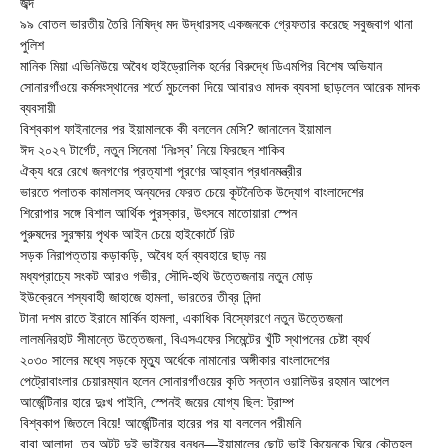
জব্দ
৯৯ বোতল ভারতীয় তৈরি নিষিদ্ধ মদ উদ্ধারসহ একজনকে গ্রেফতার করেছে সবুজবাগ থানা
পুলিশ
মানিক মিয়া এভিনিউয়ে অবৈধ হাইড্রোলিক হর্নের বিরুদ্ধে ডিএমপির বিশেষ অভিযান
সোনারগাঁওয়ে কর্মসংস্থানের শর্তে মুচলেকা দিয়ে আবারও মাদক ব্যবসা ছাড়লেন আরেক মাদক
ব্যবসায়ী
বিশ্বকাপ ফাইনালের পর ইয়ামালকে কী বললেন মেসি? জানালেন ইয়ামাল
ঈদ ২০২৭ টার্গেট, নতুন সিনেমা ‘নিঃস্ব’ নিয়ে ফিরছেন শাকিব
ঐক্য ধরে রেখে জনগণের প্রত্যাশা পূরণের আহ্বান প্রধানমন্ত্রীর
ভারতে পলাতক কামালসহ অন্যদের ফেরত চেয়ে কূটনৈতিক উদ্যোগ বাংলাদেশের
শিরোপার সঙ্গে বিশাল আর্থিক পুরস্কার, উৎসবে মাতোয়ারা স্পেন
পুরুষদের সুরক্ষায় পৃথক আইন চেয়ে হাইকোর্টে রিট
সড়ক নিরাপত্তায় কড়াকড়ি, অবৈধ হর্ন ব্যবহারে ছাড় নয়
মধ্যপ্রাচ্যে সংকট আরও গভীর, সৌদি-হুথি উত্তেজনায় নতুন মোড়
ইউক্রেনে শস্যবাহী জাহাজে হামলা, ভারতের তীব্র নিন্দা
টানা দশম রাতে ইরানে মার্কিন হামলা, একাধিক বিস্ফোরণে নতুন উত্তেজনা
লালমনিরহাট সীমান্তে উত্তেজনা, বিএসএফের সিমেন্টের খুঁটি স্থাপনের চেষ্টা ব্যর্থ
২০৩০ সালের মধ্যে সড়কে মৃত্যু অর্ধেকে নামানোর অঙ্গীকার বাংলাদেশের
পেট্রোবাংলার চেয়ারম্যান হলেন সোনারগাঁওয়ের কৃতি সন্তান ওয়ালিউর রহমান আপেল
আর্জেন্টিনার হারে দুঃখ পাইনি, স্পেনই জয়ের যোগ্য ছিল: ট্রাম্প
বিশ্বকাপ জিতলে বিয়ে! আর্জেন্টিনার হারের পর যা বললেন পরীমনি
বাবা আলাদা, তবু অটুট দুই ভাইয়ের বন্ধন—ইয়ামালের ছোট ভাই কিয়েনকে ঘিরে কৌতূহল