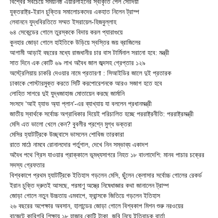
বিশ্বের সবচেয়ে সময়নিষ্ঠ এয়ারলাইনের স্বীকৃতি পেল সৌদিয়া
যুক্তরাষ্ট্র-ইরান চুক্তির সমালোচকদের একহাত নিলেন ট্রাম্প
লেবাননে যুদ্ধবিরতিতে সম্মত ইসরায়েল-হিজবুল্লাহ
৬৪ সেকেন্ডের গোলে তুরস্ককে বিদায় করল প্যারাগুয়ে
কুনহার জোড়া গোলে হাইতিকে উড়িয়ে স্বস্তির জয় ব্রাজিলের
আগামী আড়াই বছরের মধ্যে রাজধানীর চার বাস টার্মিনাল সরানো হবে: মন্ত্রী
সাত দিনে এক কোটি ৬৯ লাখ অবৈধ জাল জব্দসহ গ্রেপ্তার ১২৯
‎অস্ট্রেলিয়ায় চাকরি দেওয়ার নামে প্রতারণা : সিআইডির জালে দুই প্রতারক
ঢাকাকে পোস্টারমুক্ত করতে সিটি করপোরেশনকে আরও সজাগ হতে হবে
লোহিত সাগরে দুই যুদ্ধজাহাজ মোতায়েন করছে জার্মানি
সংসদে ‘আই হ্যাভ অ্যা প্লান’-এর ব্যাখ্যায় যা বললেন প্রধানমন্ত্রী
জাতীয় স্বার্থকে সর্বোচ্চ অগ্রাধিকার দিয়েই পরিচালিত হচ্ছে পররাষ্ট্রনীতি: পররাষ্ট্রমন্ত্রী
মেসি এত ভালো খেলে কেন? বুবলীর প্রশ্নে মুগ্ধ ভক্তরা
মেসির হ্যাটট্রিকে উচ্ছ্বাসে ভাসলেন শোবিজ তারকারা
রাতে মাঠে নামবে রোনালদোর পর্তুগাল, দেখে নিন সম্ভাব্য একাদশ
‎অবৈধ পথে গ্রিস যাওয়ার প্রাক্কালে ভূমধ্যসাগরে নিহত ১৮ বাংলাদেশি: মানব পাচার চক্রের
সদস্য গ্রেফতার
বিশ্বকাপে প্রথম হ্যাটট্রিকে ইতিহাস গড়লেন মেসি, ছুঁলেন ক্লোসার সর্বোচ্চ গোলের রেকর্ড
ইরান চুক্তি দ্রুতই আসছে, পরমাণু অস্ত্রে নিষেধাজ্ঞার কথা জানালেন ট্রাম্প
জোড়া গোলে নতুন উচ্চতায় এমবাপে, ফ্রান্সকে জিতিয়ে গড়লেন ইতিহাস
২৬ বছরের অপেক্ষার অবসান, হালান্ডের জোড়া গোলে বিশ্বকাপ মিশন শুরু নরওয়ের
বাজেটে কারিগরি শিক্ষায় ১৮ হাজার কোটি টাকা, জবি নিয়ে ইতিবাচক বার্তা