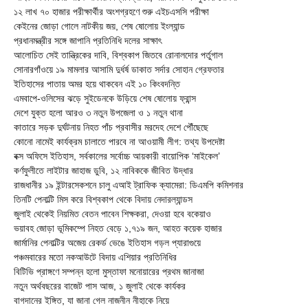
১২ লাখ ৭০ হাজার পরীক্ষার্থীর অংশগ্রহণে শুরু এইচএসসি পরীক্ষা
কেইনের জোড়া গোলে নাটকীয় জয়, শেষ ষোলোয় ইংল্যান্ড
প্রধানমন্ত্রীর সঙ্গে জাপানি প্রতিনিধি দলের সাক্ষাৎ
আলোচিত সেই তান্ত্রিকের দাবি, বিশ্বকাপ জিতবে রোনালদোর পর্তুগাল
সোনারগাঁওয়ে ১৯ মামলার আসামি দুর্ধর্ষ ডাকাত সর্দার সোহান গ্রেফতার
ইতিহাসের পাতায় অমর হয়ে থাকবেন এই ১০ কিংবদন্তি
এমবাপে-ওলিসের ঝড়ে সুইডেনকে উড়িয়ে শেষ ষোলোয় ফ্রান্স
দেশে যুক্ত হলো আরও ৩ নতুন উপজেলা ও ১ নতুন থানা
কাতারে সড়ক দুর্ঘটনায় নিহত পাঁচ প্রবাসীর মরদেহ দেশে পৌঁছেছে
কোনো নামেই কার্যক্রম চালাতে পারবে না আওয়ামী লীগ: তথ্য উপদেষ্টা
বক্স অফিসে ইতিহাস, সর্বকালের সর্বোচ্চ আয়কারী বায়োপিক ‘মাইকেল’
কর্ণফুলীতে লাইটার জাহাজ ডুবি, ১২ নাবিককে জীবিত উদ্ধার
রাজধানীর ১৯ ইন্টারসেকশনে চালু এআই ট্রাফিক ক্যামেরা: ডিএমপি কমিশনার
তিনটি পেনাল্টি মিস করে বিশ্বকাপ থেকে বিদায় নেদারল্যান্ডস
জুলাই থেকেই নিয়মিত বেতন পাবেন শিক্ষকরা, দেওয়া হবে বকেয়াও
ভয়াবহ জোড়া ভূমিকম্পে নিহত বেড়ে ১,৭১৯ জন, আহত কয়েক হাজার
জার্মানির পেনাল্টির অজেয় রেকর্ড ভেঙে ইতিহাস গড়ল প্যারাগুয়ে
পঞ্চমবারের মতো নকআউটে বিদায় এশিয়ার প্রতিনিধির
বিটিভি প্রাঙ্গণে সম্পন্ন হলো মুস্তাফা মনোয়ারের প্রথম জানাজা
নতুন অর্থবছরের বাজেট পাস আজ, ১ জুলাই থেকে কার্যকর
বাগদানের ইঙ্গিত, যা জানা গেল নাজনীন নীহাকে নিয়ে