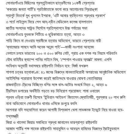
সোনারগাঁওয়ে মিছিলের প্রস্তুতিকালে ছাত্রলীগের ১২কর্মী গ্রেপ্তার
‘ককরোচ জনতা পার্টি’র প্রতিষ্ঠাতাকে ফলো করে আলোচনায় প্রিয়াঙ্কা
স্যালুট বিতর্কে মুখ খুললেন ইশরাক, ‘এটি আমার ব্যক্তিগত শ্রদ্ধার প্রকাশ’
৩ শর্তে লাইসেন্স ফিরে পেল আদ্-দ্বীন মেডিকেল কলেজ হাসপাতাল
জাতীয় সংসদের সাউন্ড সিস্টেম প্রতিস্থাপনে উচ্চ পর্যায়ের সভা
সোনারগাঁওয়ে যুবককে পিটিয়ে ও ছুরিকাঘাতে হত্যা, আহত ৩
শাড়ি কিনে না দেওয়ায় স্বামীকে হত্যার অভিযোগ, ভারতে গ্রেপ্তার নারী
‘ক্যামেরার সামনে আমি অনেক আনন্দ পাই’—কাজী নওশাবা আহমেদ
নেপালে চলবে ভারতের ২০০ ও ৫০০ রুপির নোট, প্রায় এক দশক পর নিয়মে পরিবর্তন
যৌথ বাহিনীর ক্যাম্পে পানির লাইনে বিষ, ‘স্পেশাল পাওয়ার অ্যাক্টে’ মামলা: এসপি
সংবিধান অনুযায়ী যথাসময়ে রাষ্ট্রপতি নির্বাচন হবে: মির্জা ফখরুল
শাপলা চত্বর হত্যাকাণ্ড: ৪১ জনের বিরুদ্ধে মানবতাবিরোধী অপরাধের আনুষ্ঠানিক অভিযোগ
আইসিসির পরোয়ানা উপেক্ষা করেই জাতিসংঘে যাওয়ার ঘোষণা নেতানিয়াহুর
রাজবাড়ীতে ট্রেনের বিচ্ছিন্ন বগির সঙ্গে বাস-অটোর সংঘর্ষে নিহত ২, আহত ৬
ট্রিলিয়ন ডলারের অর্থনীতি গড়তে বড় বিনিয়োগ প্রয়োজন: শামা ওবায়েদ
প্রথম ওড়িয়া তরুণী হিসেবে ‘ইন্ডিয়ান আইডল’ জিতলেন জ্যোতির্ময়ী, পুরস্কার ২০ লাখ রুপি
নানা অভিযোগে সোনারগাঁও থানার ওসিকে রংপুরে বদলি
আপনারা যদি সহযোগিতা করেন আগামী বিশ্বকাপ খেলা লাভজনক ইভেন্টে নিয়ে যাওয়া হবে-
তথ্যমন্ত্রী
জিয়া ও খালেদা জিয়ার সমাধিতে শ্রদ্ধা জানালেন ভারপ্রাপ্ত রাষ্ট্রপতি
আজাদ পার্টির পক্ষ সাবেক রাষ্ট্রপতি সাহাবুদ্দিন ও আবদুল হামিদের বিরুদ্ধে ট্রাইব্যুনালে