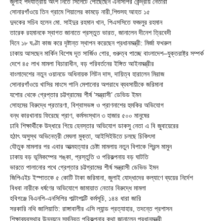
জুলাই পদযাত্রায় অংশ নিতে সিলেটে পৌঁছেছেন এনসিপির কেন্দ্রীয় নেতারা
সোনারগাঁওয়ে তিন গ্রামে শিয়ালের কামড়ে নারী,শিশুসহ আহত ১৫
দুদকের সচিব হলেন মো. সাইদুর রহমান খান, পিএসসিতে ফজলুর রহমান
তারেক রহমানকে স্বাগত জানাতে প্রস্তুত ভারত, জানালেন দীনেশ ত্রিবেদী
দিনে ১৮ ঘণ্টা কাজ করে দৃষ্টান্ত স্থাপন করেছেন প্রধানমন্ত্রী: মির্জা ফখরুল
ঢাকায় আসছেন মার্কিন বিশেষ দূত সার্জিও গোর, গুরুত্ব পাচ্ছে বাংলাদেশ–যুক্তরাষ্ট্র সম্পর্ক
দেশে ৪৫ লাখ মামলা বিচারাধীন, বড় পরিবর্তনের ইঙ্গিত আইনমন্ত্রীর
বাংলাদেশের নতুন ওয়ানডে অধিনায়ক লিটন দাস, দায়িত্ব হারালেন মিরাজ
সোনারগাঁওয়ে খাসির মাংসে পানি মেশানোর অপরাধে ব্যবসায়ীকে জরিমানা
যশোর থেকে গ্রেপ্তার চট্টগ্রামের শীর্ষ ‘সন্ত্রাসী’ ডেভিড ইমন
সোহমের বিরুদ্ধে প্রতারণা, বিশ্বাসভঙ্গ ও প্রাণনাশের হুমকির অভিযোগ
বন্ধ কারখানায় ফিরেছে প্রাণ, কর্মসংস্থান ৩ হাজার ৫০০ মানুষের
ঢাবি শিক্ষার্থীকে উদ্ধারে গিয়ে হেনস্তার অভিযোগ ডাকসু নেতা এ বি জুবায়েরের
হঠাৎ অসুস্থ অভিনেত্রী মেঘলা মুক্তা, আইসিইউতে চলছে চিকিৎসা
যৌতুক মামলার পর এবার আত্মহত্যার চেষ্টা মামলায় নতুন বিপাকে প্রিন্স মামুন
ঢাকায় বড় ভূমিকম্পের শঙ্কা, প্রস্তুতি ও পরিকল্পনায় বড় ঘাটতি
ভারতে পালানোর পথে গ্রেপ্তার চট্টগ্রামের শীর্ষ সন্ত্রাসী ডেভিড ইমন
জিপিএইচ ইস্পাতকে ৫ কোটি টাকা জরিমানা, জুলাই যোদ্ধাদের কল্যাণে ব্যয়ের নির্দেশ
বিধবা নারীকে ধর্ষণের অভিযোগে জামায়াত নেতার বিরুদ্ধে মামলা
হবিগঞ্জে বিএনপি-এনসিপির পাল্টাপাল্টি কর্মসূচি, ১৪৪ ধারা জারি
সরকারি নথি জালিয়াতি: রাঙ্গাবালীর এসি ল্যান্ড প্রত্যাহার, তদন্তে প্রশাসন
শিক্ষাব্যবস্থার উন্নয়নে সমন্বিত পরিকল্পনার কথা জানালেন প্রধানমন্ত্রী