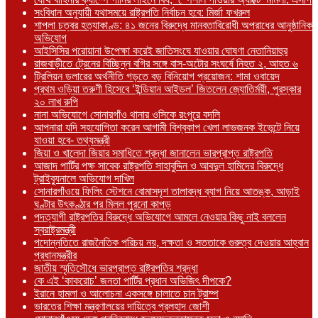
সংবিধান অনুযায়ী যথাসময়ে রাষ্ট্রপতি নির্বাচন হবে: মির্জা ফখরুল
শাপলা চত্বর হত্যাকাণ্ড: ৪১ জনের বিরুদ্ধে মানবতাবিরোধী অপরাধের আনুষ্ঠানিক
অভিযোগ
আইসিসির পরোয়ানা উপেক্ষা করেই জাতিসংঘে যাওয়ার ঘোষণা নেতানিয়াহুর
রাজবাড়ীতে ট্রেনের বিচ্ছিন্ন বগির সঙ্গে বাস-অটোর সংঘর্ষে নিহত ২, আহত ৬
ট্রিলিয়ন ডলারের অর্থনীতি গড়তে বড় বিনিয়োগ প্রয়োজন: শামা ওবায়েদ
প্রথম ওড়িয়া তরুণী হিসেবে ‘ইন্ডিয়ান আইডল’ জিতলেন জ্যোতির্ময়ী, পুরস্কার
২০ লাখ রুপি
নানা অভিযোগে সোনারগাঁও থানার ওসিকে রংপুরে বদলি
আপনারা যদি সহযোগিতা করেন আগামী বিশ্বকাপ খেলা লাভজনক ইভেন্টে নিয়ে
যাওয়া হবে- তথ্যমন্ত্রী
জিয়া ও খালেদা জিয়ার সমাধিতে শ্রদ্ধা জানালেন ভারপ্রাপ্ত রাষ্ট্রপতি
আজাদ পার্টির পক্ষ সাবেক রাষ্ট্রপতি সাহাবুদ্দিন ও আবদুল হামিদের বিরুদ্ধে
ট্রাইব্যুনালে অভিযোগ দাখিল
সোনারগাঁওয়ে ফিলিং স্টেশনে বোমাসদৃশ তালাবদ্ধ ব্যাগ নিয়ে আতঙ্ক, আড়াই
ঘণ্টার উৎকণ্ঠার পর মিলল পুরনো কাপড়
পদত্যাগী রাষ্ট্রপতির বিরুদ্ধে অভিযোগে আমলে নেওয়ার কিছু নাই বললেন
স্বরাষ্ট্রমন্ত্রী
পদোন্নতিতে রাজনৈতিক পরিচয় নয়, দক্ষতা ও সততাকে গুরুত্ব দেওয়ার আহ্বান
প্রধানমন্ত্রীর
জাতীয় স্মৃতিসৌধে ভারপ্রাপ্ত রাষ্ট্রপতির শ্রদ্ধা
কে এই ‘কাকরোচ’ জনতা পার্টির প্রধান অভিজিৎ দীপকে?
ইরানে হামলা ও আলোচনা একসঙ্গে চালাতে চান ট্রাম্প
ভারতের শিক্ষা মন্ত্রণালয়ের দায়িত্বে প্রলহাদ জোশী