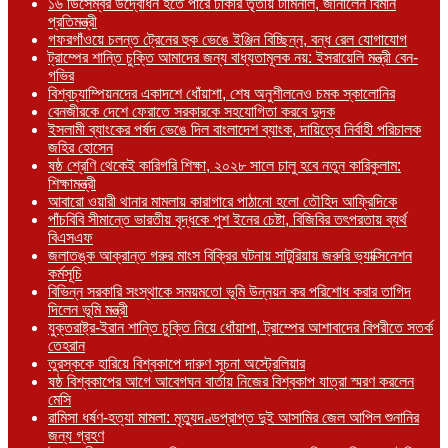
১৬ ডিসেম্বর উদ্বোধন হতে পারে ঢাকার তৃতীয় টার্মিনাল, জানালেন বিমান
প্রতিমন্ত্রী
গফরগাঁওয়ে চলন্ত ট্রেনের হুক ভেঙে ইঞ্জিন বিচ্ছিন্ন, বন্ধ রেল যোগাযোগ
ট্রাম্পের শান্তি চুক্তি আমাদের জন্য বাধ্যতামূলক নয়: ইসরায়েলি মন্ত্রী বেন-
গভির
বিশ্বচ্যাম্পিয়নদের একাদশে ধোঁয়াশা, শেষ অনুশীলনেও চমক স্কালোনির
বেনজীরকে দেশে ফেরাতে সরকারকে সহযোগিতা করবে দুদক
ইসলামী ব্যাংকের পর্ষদ ভেঙে দিল বাংলাদেশ ব্যাংক, দায়িত্বে নির্বাহী পরিচালক
জহির হোসেন
ষষ্ঠ শ্রেণি থেকেই কারিগরি শিক্ষা, ২০২৮ সালে চালু হবে নতুন কারিকুলাম:
শিক্ষামন্ত্রী
আবারো ওয়ারী থানার মামলায় কারাগারে পাঠানো হলো তৌহিদ আফ্রিদিকে
পাঁচবিবি সীমান্তে ভারতীয় বৃদ্ধকে পুশ ইনের চেষ্টা, বিজিবির তৎপরতায় ব্যর্থ
বিএসএফ
জলাতঙ্ক আক্রান্ত গরুর মাংস বিক্রির ঘটনায় সাটুরিয়ায় জরুরি ভ্যাক্সিনেশন
কর্মসূচি
বিভিন্ন সরকারি সংস্থাকে সময়মতো ভূমি উন্নয়ন কর পরিশোধ করার তাগিদ
দিলেন ভূমি মন্ত্রী
যুক্তরাষ্ট্র-ইরান শান্তি চুক্তি নিয়ে ধোঁয়াশা, ট্রাম্পের আশাবাদের বিপরীতে সতর্ক
তেহরান
তুরস্ককে হারিয়ে বিশ্বকাপে দারুণ সূচনা অস্ট্রেলিয়ার
ষষ্ঠ বিশ্বকাপের আগে আবেগঘন বার্তায় নিজের বিশ্বকাপ যাত্রা স্মরণ করলেন
মেসি
রামিসা ধর্ষণ-হত্যা মামলা: মৃত্যুদণ্ডপ্রাপ্ত দুই আসামির জেল আপিল শুনানির
জন্য গ্রহণ