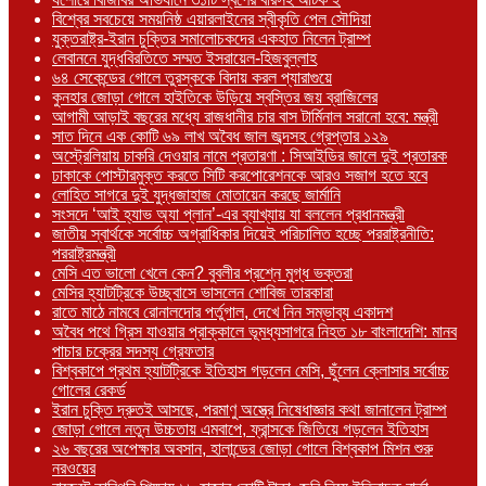
বিশ্বের সবচেয়ে সময়নিষ্ঠ এয়ারলাইনের স্বীকৃতি পেল সৌদিয়া
যুক্তরাষ্ট্র-ইরান চুক্তির সমালোচকদের একহাত নিলেন ট্রাম্প
লেবাননে যুদ্ধবিরতিতে সম্মত ইসরায়েল-হিজবুল্লাহ
৬৪ সেকেন্ডের গোলে তুরস্ককে বিদায় করল প্যারাগুয়ে
কুনহার জোড়া গোলে হাইতিকে উড়িয়ে স্বস্তির জয় ব্রাজিলের
আগামী আড়াই বছরের মধ্যে রাজধানীর চার বাস টার্মিনাল সরানো হবে: মন্ত্রী
সাত দিনে এক কোটি ৬৯ লাখ অবৈধ জাল জব্দসহ গ্রেপ্তার ১২৯
‎অস্ট্রেলিয়ায় চাকরি দেওয়ার নামে প্রতারণা : সিআইডির জালে দুই প্রতারক
ঢাকাকে পোস্টারমুক্ত করতে সিটি করপোরেশনকে আরও সজাগ হতে হবে
লোহিত সাগরে দুই যুদ্ধজাহাজ মোতায়েন করছে জার্মানি
সংসদে ‘আই হ্যাভ অ্যা প্লান’-এর ব্যাখ্যায় যা বললেন প্রধানমন্ত্রী
জাতীয় স্বার্থকে সর্বোচ্চ অগ্রাধিকার দিয়েই পরিচালিত হচ্ছে পররাষ্ট্রনীতি:
পররাষ্ট্রমন্ত্রী
মেসি এত ভালো খেলে কেন? বুবলীর প্রশ্নে মুগ্ধ ভক্তরা
মেসির হ্যাটট্রিকে উচ্ছ্বাসে ভাসলেন শোবিজ তারকারা
রাতে মাঠে নামবে রোনালদোর পর্তুগাল, দেখে নিন সম্ভাব্য একাদশ
‎অবৈধ পথে গ্রিস যাওয়ার প্রাক্কালে ভূমধ্যসাগরে নিহত ১৮ বাংলাদেশি: মানব
পাচার চক্রের সদস্য গ্রেফতার
বিশ্বকাপে প্রথম হ্যাটট্রিকে ইতিহাস গড়লেন মেসি, ছুঁলেন ক্লোসার সর্বোচ্চ
গোলের রেকর্ড
ইরান চুক্তি দ্রুতই আসছে, পরমাণু অস্ত্রে নিষেধাজ্ঞার কথা জানালেন ট্রাম্প
জোড়া গোলে নতুন উচ্চতায় এমবাপে, ফ্রান্সকে জিতিয়ে গড়লেন ইতিহাস
২৬ বছরের অপেক্ষার অবসান, হালান্ডের জোড়া গোলে বিশ্বকাপ মিশন শুরু
নরওয়ের