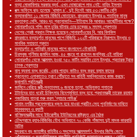
বন্যা মোকাবিলায় সরকার ব্যর্থ, এখন দোষারোপে লাভ নেই: নাহিদ ইসলাম
বক্স অফিসে ঝড় তুলেছে ‘ধামাল ৪’, দুই দিনেই আয় ৫৩ কোটির বেশি
বন্যাকবলিত ১১ জেলায় বিজিবি মোতায়েন, বান্দরবানে উদ্ধার ৬ শতাধিক মানুষ
রক্তাক্ত মেসি, আরও দৃঢ় প্রত্যাবর্তন—ইতিহাস কি আবারও আর্জেন্টিনার পক্ষে?
সোনারগাঁওয়ে শপিং মলে চুরির ঘটনায় চোর চক্রের ৯ সদস্য গ্রেপ্তার
দেশের শ্রেষ্ঠ প্রধান শিক্ষক হয়েছেন সোনারগাঁওয়ের বি. আর বিলকিস
বান্দরবানে বন্যাদুর্গত মানুষের পাশে বিজিবি: ১২২টি পরিবারকে নিরাপদে উদ্ধার ও
মানবিক সহায়তা প্রদান
বন্যাদুর্গত ও পানিবন্দি মানুষের পাশে বাংলাদেশ নৌবাহিনী
চিরসবুজ পূর্ণিমার জন্মদিন আজ, ৪৫ বছরে পা রাখলেন জনপ্রিয় এই নায়িকা
সোনারগাঁও থেকে আত্মসাৎ হওয়া ৭৫০ কার্টন সয়াবিন তেল উদ্ধার, প্রতারক ট্রাক
চালক গ্রেপ্তার
বালু ব্যবসা বন্ধ করেছি, এবার পাহাড় কাটাও বন্ধ করব: হুমাম কাদের
প্রত্যন্ত এলাকাতেও ত্রাণ পৌঁছাতে সব বাহিনী সমন্বিতভাবে কাজ করছে:
জ্বালানি প্রতিমন্ত্রী
জামিনে বেরিয়ে স্ত্রী-সন্তানসহ ৬ জনকে হত্যা, অভিযুক্ত পলাতক
ইন্টার্নদের হাত ধরেই চিকিৎসায় বিদেশমুখিতা বন্ধ হবে: প্রধানমন্ত্রী তারেক রহমান
গজারিয়ায় যাত্রা শুরু করল ‘ন্যাচার লাউঞ্জ’
পানাম নগরীর প্রবেশদ্বারে ধ্বংস হয়ে যাওয়া প্রাচীন সেতু পুননির্মাণের দাবিতে
মানববন্ধন ও র‌্যালী
বাণিজ্যমন্ত্রীর সাথে ইউরোপীয় ইউনিয়নের রাষ্ট্রদূত এর বৈঠক
চৌদ্দগ্রামে র‌্যাব-বিজিবির যৌথ অভিযানে ৭০ কেজি গাঁজাসহ দুই মাদক কারবারি
আটক
সুন্দরবনে বড় জাহাঙ্গীর বাহিনীর ৩ সদস্যের আত্মসমর্পণ, উদ্ধার জিম্মি জেলে
ধোঁকামুক্ত ও জবাবদিহিমূলক রাজনীতি প্রতিষ্ঠাই জামায়াতের লক্ষ্য : সেলিম