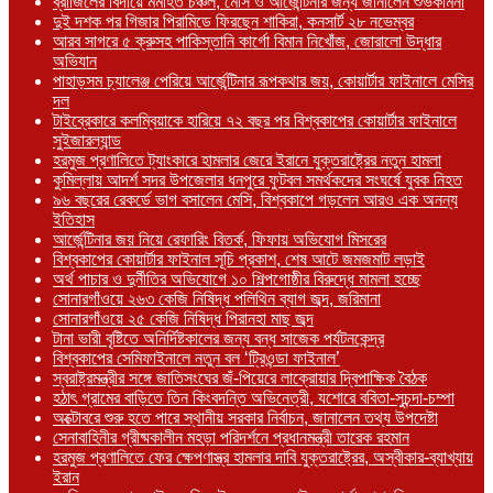
ব্রাজিলের বিদায়ে মর্মাহত চঞ্চল, মেসি ও আর্জেন্টিনার জন্য জানালেন শুভকামনা
দুই দশক পর গিজার পিরামিডে ফিরছেন শাকিরা, কনসার্ট ২৮ নভেম্বর
আরব সাগরে ৫ ক্রুসহ পাকিস্তানি কার্গো বিমান নিখোঁজ, জোরালো উদ্ধার
অভিযান
পাহাড়সম চ্যালেঞ্জ পেরিয়ে আর্জেন্টিনার রূপকথার জয়, কোয়ার্টার ফাইনালে মেসির
দল
টাইব্রেকারে কলম্বিয়াকে হারিয়ে ৭২ বছর পর বিশ্বকাপের কোয়ার্টার ফাইনালে
সুইজারল্যান্ড
হরমুজ প্রণালিতে ট্যাংকারে হামলার জেরে ইরানে যুক্তরাষ্ট্রের নতুন হামলা
কুমিল্লায় আদর্শ সদর উপজেলার ধনপুরে ফুটবল সমর্থকদের সংঘর্ষে যুবক নিহত
৯৬ বছরের রেকর্ডে ভাগ বসালেন মেসি, বিশ্বকাপে গড়লেন আরও এক অনন্য
ইতিহাস
আর্জেন্টিনার জয় নিয়ে রেফারিং বিতর্ক, ফিফায় অভিযোগ মিসরের
বিশ্বকাপের কোয়ার্টার ফাইনাল সূচি প্রকাশ, শেষ আটে জমজমাট লড়াই
অর্থ পাচার ও দুর্নীতির অভিযোগে ১০ শিল্পগোষ্ঠীর বিরুদ্ধে মামলা হচ্ছে
সোনারগাঁওয়ে ২৬৩ কেজি নিষিদ্ধ পলিথিন ব্যাগ জব্দ, জরিমানা
সোনারগাঁওয়ে ২৫ কেজি নিষিদ্ধ পিরানহা মাছ জব্দ
টানা ভারী বৃষ্টিতে অনির্দিষ্টকালের জন্য বন্ধ সাজেক পর্যটনকেন্দ্র
বিশ্বকাপের সেমিফাইনালে নতুন বল ‘ট্রিওন্ডা ফাইনাল’
স্বরাষ্ট্রমন্ত্রীর সঙ্গে জাতিসংঘের জঁ-পিয়েরে লাক্রোয়ার দ্বিপাক্ষিক বৈঠক
হঠাৎ গ্রামের বাড়িতে তিন কিংবদন্তি অভিনেত্রী, যশোরে ববিতা-সুচন্দা-চম্পা
অক্টোবরে শুরু হতে পারে স্থানীয় সরকার নির্বাচন, জানালেন তথ্য উপদেষ্টা
সেনাবাহিনীর গ্রীষ্মকালীন মহড়া পরিদর্শনে প্রধানমন্ত্রী তারেক রহমান
হরমুজ প্রণালিতে ফের ক্ষেপণাস্ত্র হামলার দাবি যুক্তরাষ্ট্রের, অস্বীকার-ব্যাখ্যায়
ইরান