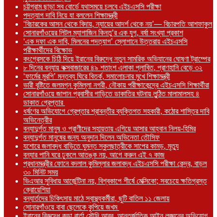
চট্টগ্রাম ছাড়া সব বোর্ডে যথাসময়ে চলবে এইচএসসি পরীক্ষা
পদত্যাগ দাবি নিয়ে যা বললেন শিক্ষামন্ত্রী
‘বিচারকের আসন থেকে বিদায়, ন্যায়ের আদর্শ থেকে নয়’— বিচারপতি আশফাকুল
সোনারগাঁওয়ের লিটল ম্যাগাজিন কিনতু’র এক যুগ, বর্ষা সংখ্যা প্রকাশ
‘এক দফা এক দাবি, মিলনের পদত্যাগ’ স্লোগানে উত্তরায় এইচএসসি
পরীক্ষার্থীদের বিক্ষোভ
কংগ্রেসকে চিঠি দিয়ে ইরানের বিরুদ্ধে নতুন সামরিক অভিযানের ঘোষণা ট্রাম্পের
৮ দিনের বন্যায় কক্সবাজারের ৪৯ শতাংশ এলাকা প্লাবিত, প্রাণহানি বেড়ে ৩২
‘ফার্মের মুরগি’ মন্তব্য ঘিরে বিতর্ক, সমালোচনার মুখে শিক্ষামন্ত্রী
ভারী বৃষ্টিতে জলমগ্ন কুমিল্লা নগরী, নৌকায় পরীক্ষাকেন্দ্রে এইচএসসি শিক্ষার্থীরা
সোনারগাঁওয়ে জাপান প্রবাসীর গাড়িতে ডাকাতির ঘটনায় লুন্ঠিত মালামালসহ ৪
ডাকাত গ্রেপ্তার
ধর্ষণের অভিযোগে গ্রেপ্তার শ্রাবন্তীর ব্যক্তিগত সহকারী, কঠোর শাস্তির দাবি
অভিনেত্রীর
বন্যাদুর্গত মানুষ ও প্রাণীদের সহায়তায় এগিয়ে আসার আহ্বান নিলয়-হিমির
বন্যাদুর্গত মানুষের জন্য অনুদান দিলেন অভিনেতা তৌসিফ
যশোরে জলাবদ্ধ বাড়িতে ঘুমন্ত স্কুলছাত্রীকে সাপের কামড়, মৃত্যু
বন্যার পানি ঘরে ঢুকলে আতঙ্ক নয়, আগে করুন এই ৭ কাজ
প্রধানমন্ত্রীর ফোনে বদলাল কুমিল্লার জলাবদ্ধ এইচএসসি পরীক্ষা কেন্দ্র, বাড়ল
৩০ মিনিট সময়
ভিএআর সুবিধায় আর্জেন্টিনা নয়, বিশ্বকাপে শীর্ষে মেক্সিকো; সবচেয়ে ক্ষতিগ্রস্ত
ক্রোয়েশিয়া
বন্যার্তদের চিকিৎসায় মাঠে স্বাস্থ্যকর্মীরা, ছুটি বাতিল ১১ জেলায়
সোনারগাঁওয়ে বাবা ছেলেকে কুপিয়ে জখম
ইরানের বিরুদ্ধে কড়া বার্তা সৌদি আরব, আন্তর্জাতিক আইন লঙ্ঘনের অভিযোগ