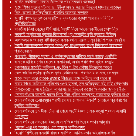
মার্কিন স্বাধীনতা দিবসে ট্রাম্পকে প্রধানমন্ত্রীর শুভেচ্ছা
হামে শিশুর মৃত্যুর ঘটনায় ড. ইউনূসসহ ৪ জনের বিরুদ্ধে মামলার আবেদন
তিন ছেলের উপস্থিতিতে খামেনির জানাজা সম্পন্ন
জুলাই গণঅভ্যুত্থানে স্নাইপার ব্যবহারের প্রমাণ পাওয়ার দাবি চিফ
প্রসিকিউটরের
ভারতীয় ভিসা কেন্দ্রে দীর্ঘ সারি, ‘স্লট’ নিয়ে আবেদনকারীদের ভোগান্তি
সরকারি অনুষ্ঠানের ব্যানার-বিলবোর্ডে প্রধানমন্ত্রীর ছবি ব্যবহার নিষিদ্ধ
অলাভজনক ও বন্ধ রাষ্ট্রায়ত্ত কলকারখানা দ্রুত চালুর নির্দেশ প্রধানমন্ত্রীর
ইরানি আলোচকদের হত্যার আশঙ্কা, চাঞ্চল্যকর তথ্য নিউইয়র্ক টাইমসের
প্রতিবেদনে
গণভোট, সীমান্ত সুরক্ষা ও কর্মসংস্থানের দাবিতে মাঠে নামছে এনসিপি
ঘানাকে হারিয়ে শেষ ষোলোয় কলম্বিয়া, এবার প্রতিপক্ষ সুইজারল্যান্ড
চকবাজারে মার্কেটে অগ্নিকাণ্ড, তিন ঘণ্টার চেষ্টায় নিয়ন্ত্রণে আগুন
কেপ ভার্দের লড়াকু ফুটবলে মুগ্ধ নেটিজেনরা, প্রশংসায় ভাসছে ফেসবুক
মাকে স্মরণ করে তারেক রহমান: বিচারের নামে অবিচার করা যাবে না
নারায়ণগঞ্জে অভিযানে পুলিশের ওপর হামলা, মূল অভিযুক্ত দুই ভাই গ্রেপ্তার
বিশ্বনেতাদের সঙ্গে বৈঠকে আগ্রাসনের বিরুদ্ধে কঠোর অবস্থান জানাল ইরান
সোনারগাঁওয়ে আসামি ধরতে গিয়ে তিন পুলিশ সদস্যসহ চারজনকে কুপিয়ে জখম
সোনারগাঁওয়ে চেয়ারম্যান প্রার্থী ঘোষনা দেওয়ায় বিএনপি নেতাকে প্রাণনাশের
হুমকির অভিযোগ
সোনারগাঁওয়ে ১০ টাকা চাঁদা না পেয়ে অটোরিকসা চালক হত্যা প্রধান আসামী
গ্রেপ্তার
সোনারগাঁওয়ে মাদকের বিরুদ্ধে সামাজিক প্রতিরোধ গড়ার আহ্বান
‘বরবাদ’-এর পর আবারও এক হচ্ছেন শাকিব-হৃদয়
বিদেশি শিল্পীদের কনসার্ট বারবার স্থগিত, অনিশ্চয়তায় আয়োজক-দর্শক