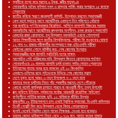
স্বামীকে হত্যা করে মরদেহ ৬ টুকরা, স্ত্রীর মৃত্যুদণ্ড
সোনারগাঁয়ে অবৈধ ফুটপাত দখল ও রাস্তায় পার্কিং করার অপরাধে ১৫ জনকে
গ্রেফতার
জাতীয় কবিকে স্মরণে বছরব্যাপী কর্মসূচি, উদ্বোধন করলেন প্রধানমন্ত্রী
কেপ ভার্দে ম্যাচের আগে আর্জেন্টিনার একাদশে তিন পজিশনে ধোঁয়াশা
গরু জবাইয়ে পূর্ণ নিষেধাজ্ঞার বিরোধিতা, আপিলে থালাপতি বিজয়ের সরকার
নকআউটের আগে আর্জেন্টিনার রুদ্ধদ্বার অনুশীলন, চমক রাখছেন স্কালোনি
রেকর্ডের রাজা রোনালদো, তবু বিশ্বকাপ নকআউটে এখনো গোলশূন্য!
আহত শিক্ষার্থীদের পাশে জাতীয় বিশ্ববিদ্যালয়, পরীক্ষা ফি মওকুফের ঘোষণা
১২ লাখ ৭০ হাজার পরীক্ষার্থীর অংশগ্রহণে শুরু এইচএসসি পরীক্ষা
কেইনের জোড়া গোলে নাটকীয় জয়, শেষ ষোলোয় ইংল্যান্ড
প্রধানমন্ত্রীর সঙ্গে জাপানি প্রতিনিধি দলের সাক্ষাৎ
আলোচিত সেই তান্ত্রিকের দাবি, বিশ্বকাপ জিতবে রোনালদোর পর্তুগাল
সোনারগাঁওয়ে ১৯ মামলার আসামি দুর্ধর্ষ ডাকাত সর্দার সোহান গ্রেফতার
ইতিহাসের পাতায় অমর হয়ে থাকবেন এই ১০ কিংবদন্তি
এমবাপে-ওলিসের ঝড়ে সুইডেনকে উড়িয়ে শেষ ষোলোয় ফ্রান্স
দেশে যুক্ত হলো আরও ৩ নতুন উপজেলা ও ১ নতুন থানা
কাতারে সড়ক দুর্ঘটনায় নিহত পাঁচ প্রবাসীর মরদেহ দেশে পৌঁছেছে
কোনো নামেই কার্যক্রম চালাতে পারবে না আওয়ামী লীগ: তথ্য উপদেষ্টা
বক্স অফিসে ইতিহাস, সর্বকালের সর্বোচ্চ আয়কারী বায়োপিক ‘মাইকেল’
কর্ণফুলীতে লাইটার জাহাজ ডুবি, ১২ নাবিককে জীবিত উদ্ধার
রাজধানীর ১৯ ইন্টারসেকশনে চালু এআই ট্রাফিক ক্যামেরা: ডিএমপি কমিশনার
তিনটি পেনাল্টি মিস করে বিশ্বকাপ থেকে বিদায় নেদারল্যান্ডস
জুলাই থেকেই নিয়মিত বেতন পাবেন শিক্ষকরা, দেওয়া হবে বকেয়াও
ভয়াবহ জোড়া ভূমিকম্পে নিহত বেড়ে ১,৭১৯ জন, আহত কয়েক হাজার