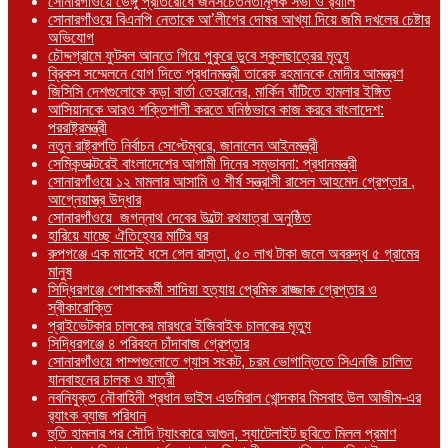
সোনারগাঁওয়ে ডেঙ্গু প্রতিরোধে জনসচেতনতামূলক সভা ও র‍্যালি
সোনারগাঁওয়ে বিএনপি নেতাকে আ’লীগের দোষর আখ্যা দিয়ে জমি দখলের চেষ্টার
অভিযোগ
চৌদ্দগ্রামে ফুটবল আনতে গিয়ে পুকুরে ডুবে স্কুলছাত্রের মৃত্যু
ব্রিকস সম্মেলনে যোগ দিতে প্রধানমন্ত্রী তারেক রহমানকে মোদীর আমন্ত্রণ
জিসিসি দেশগুলোকে কড়া বার্তা তেহরানের, মার্কিন ঘাঁটিতে হামলার ইঙ্গিত
আসিয়ানকে আরও শক্তিশালী করতে ঘনিষ্ঠভাবে কাজ করবে বাংলাদেশ:
পররাষ্ট্রমন্ত্রী
নতুন রাষ্ট্রপতি নির্বাচন সেপ্টেম্বরে, জানালেন আইনমন্ত্রী
সেমিকন্ডাক্টরেই বাংলাদেশের আগামী দিনের সম্ভাবনা: প্রধানমন্ত্রী
সোনারগাঁওয়ে ১২ মামলার আসামি ও শীর্ষ সন্ত্রাসী রাসেল আহমেদ গ্রেপ্তার ,
আগ্নেয়াস্ত্র উদ্ধার
সোনারগাঁওয়ে জগন্নাথ দেবের উল্টো রথযাত্রা অনুষ্ঠিত
হারিয়ে যাচ্ছে ঐতিহ্যের মাটির ঘর
রুপগঞ্জে এক মাসেই ধসে গেল রাস্তা, ৫০ লাখ টাকা জলে অবরুদ্ধ ৫ গ্রামের
মানুষ
সিদ্ধিরগঞ্জে পোশাককর্মী সাদিয়া হত্যায় প্রেমিক রাজ্জাক গ্রেপ্তার ও
স্বীকারোক্তি
প্রাইভেটকার চালকের মারধরে ইজিবাইক চালকের মৃত্যু
সিদ্ধিরগঞ্জে ৪ পরিবহন চাঁদাবাজ গ্রেপ্তার
সোনারগাঁওয়ে পাম্পগুলোতে গ্যাস সংকট, চরম ভোগান্তিতে সিএনজি চালিত
যানবাহনের চালক ও যাত্রী
নবনিযুক্ত নৌবাহিনী প্রধান ভাইস এডমিরাল খোন্দকার মিসবাহ উল আজীম-এর
র‍্যাংক ব্যাজ পরিধান
হুতি হামলার পর সৌদি ট্যাংকারে আগুন, স্যাটেলাইট ছবিতে মিলল প্রমাণ