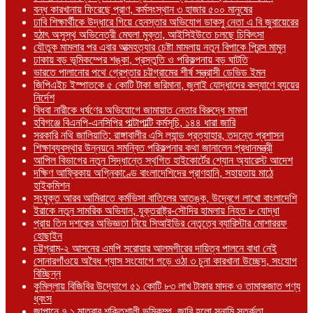
বন্ধ কারখানায় ফিরেছে প্রাণ, কর্মসংস্থান ৩ হাজার ৫০০ মানুষের
ঢাবি শিক্ষার্থীকে উদ্ধারে গিয়ে হেনস্তার অভিযোগ ডাকসু নেতা এ বি জুবায়েরের
হঠাৎ অসুস্থ অভিনেত্রী মেঘলা মুক্তা, আইসিইউতে চলছে চিকিৎসা
যৌতুক মামলার পর এবার আত্মহত্যার চেষ্টা মামলায় নতুন বিপাকে প্রিন্স মামুন
ঢাকায় বড় ভূমিকম্পের শঙ্কা, প্রস্তুতি ও পরিকল্পনায় বড় ঘাটতি
ভারতে পালানোর পথে গ্রেপ্তার চট্টগ্রামের শীর্ষ সন্ত্রাসী ডেভিড ইমন
জিপিএইচ ইস্পাতকে ৫ কোটি টাকা জরিমানা, জুলাই যোদ্ধাদের কল্যাণে ব্যয়ের
নির্দেশ
বিধবা নারীকে ধর্ষণের অভিযোগে জামায়াত নেতার বিরুদ্ধে মামলা
হবিগঞ্জে বিএনপি-এনসিপির পাল্টাপাল্টি কর্মসূচি, ১৪৪ ধারা জারি
সরকারি নথি জালিয়াতি: রাঙ্গাবালীর এসি ল্যান্ড প্রত্যাহার, তদন্তে প্রশাসন
শিক্ষাব্যবস্থার উন্নয়নে সমন্বিত পরিকল্পনার কথা জানালেন প্রধানমন্ত্রী
আপিল বিভাগের নতুন সিদ্ধান্তে স্থগিত হাইকোর্টের শ্যোন অ্যারেস্ট আদেশ
দক্ষিণ আফ্রিকায় অগ্নিকাণ্ডে বাংলাদেশিদের প্রাণহানি, সহায়তায় মাঠে
হাইকমিশন
সংযুক্ত আরব আমিরাতে কর্মভিসা বাতিলের আতঙ্ক, উদ্বেগে লাখো বাংলাদেশি
ইরাকে নতুন সামরিক অভিযান, যুক্তরাষ্ট্র-সৌদির হামলায় নিহত ৮ যোদ্ধা
প্রায় তিন দশকের অভিজ্ঞতা নিয়ে সিআইডির নেতৃত্বে ব্যারিস্টার মোশাররফ
হোছাইন
চট্টগ্রাম-২ আসনের এমপি সরোয়ার আলমগীরের দায়িত্ব পালনে বাধা নেই
সোনারগাঁওয়ে অবৈধ গ্যাস সংযোগে গড়ে ওঠা ৩ চুনা কারখানা উচ্ছেদ, সংযোগ
বিচ্ছিন্ন
কুমিল্লায় বিজিবির উদ্যোগে ৫১ কোটি ৮৩ লাখ টাকার মাদক ও তামাকজাত পণ্য
ধ্বংস
জাপানে ৭.১ মাত্রার শক্তিশালী ভূমিকম্প, জারি হলো সুনামি সতর্কতা