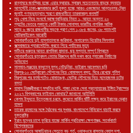
রান্নাঘরে জনপ্রিয় হচ্ছে এয়ার ফ্রায়ার, স্বাস্থ্য সচেতনতায় বাড়ছে ব্যবহার
আগস্টেই ঢাকা-কক্সবাজার রুটে যুক্ত হচ্ছে আরও একজোড়া আন্তঃনগর ট্রেন
জুলাই গণঅভ্যুত্থান স্মরণে রাজধানীতে তারকাবহুল কনসার্ট
লুডু খেলা নিয়ে সংঘর্ষে ব্রাহ্মণবাড়িয়ায় নিহত ১, আহত অন্তত ২০
প্যান্টের ভেতরে লুকানো কোটি টাকার সোনাসহ ভারতীয় নাগরিক আটক
সাড়ে ৬ বছরে রাজধানীর সড়কে প্রাণ গেল ১,৩৮৪ জনের, ৩৮ শতাংশই
মোটরসাইকেল আরোহী
সোনারগাঁওয়ে দুই হাসপাতালকে জরিমানা, অপারেশন থিয়েটার সিলগালা
কক্সবাজারে প্যারাসেইলিং করতে গিয়ে পর্যটকের মৃত্যু
শুটিংয়ে গুরুতর আহত রাশমিকা মান্দানা, ছয় সপ্তাহ সম্পূর্ণ বিশ্রামে
সোনারগাঁওয়ে ছাত্রদল নেতার বিরুদ্ধে জমি দখল করে গ্যারেজ নির্মাণের
অভিযোগ
সালমান-সঞ্জয়ের বন্ধুত্বে মুগ্ধ নেটদুনিয়া, ভাইরাল আবেগঘন ছবি
মিরপুর-১০ মেট্রোরেল স্টেশনের নিচে বোমাসদৃশ বস্তু, ঘিরে রেখেছে পুলিশ
মিরপুরের পর ফার্মগেটেও বোমাতঙ্ক, মেট্রো স্টেশনের নিচে সন্দেহজনক চটের
বস্তা
হামাস নিরস্ত্রীকরণে সম্মতির দাবি, গাজা থেকে সেনা প্রত্যাহারের ইঙ্গিত ট্রাম্পের
২০২৭ বিশ্বকাপের ফাইনাল কোথায়? জানালো আইসিসি
কেশম ইস্যুতে উত্তেজনা চরমে, কুয়েতে মার্কিন ঘাঁটি লক্ষ্য করে ইরানের ড্রোন
হামলা
তারেক রহমানের সঙ্গে বৈঠকের পর সুখবর, বাংলাদেশে বিনিয়োগ যাচাই করবে
যুক্তরাষ্ট্র
ইরান যুদ্ধের চাপে ফুরিয়ে যাচ্ছে মার্কিন প্রতিরক্ষা ক্ষেপণাস্ত্র, সতর্কবার্তা
বিশ্লেষকদের
সোনারগাঁওয়ে আষাঢ়িয়াচর সেতুতে বড় গর্ত, ওয়াকওয়ে রাস্তার বেহাল দশা,