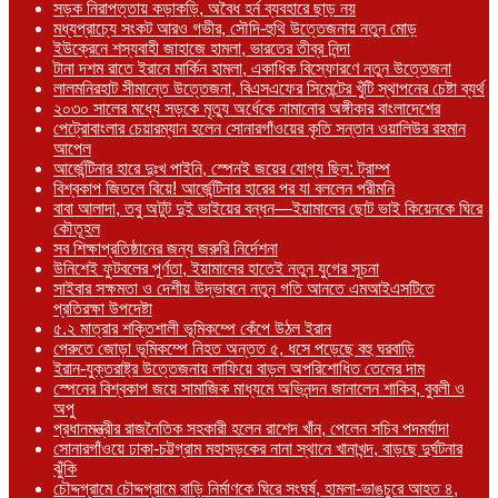
সড়ক নিরাপত্তায় কড়াকড়ি, অবৈধ হর্ন ব্যবহারে ছাড় নয়
মধ্যপ্রাচ্যে সংকট আরও গভীর, সৌদি-হুথি উত্তেজনায় নতুন মোড়
ইউক্রেনে শস্যবাহী জাহাজে হামলা, ভারতের তীব্র নিন্দা
টানা দশম রাতে ইরানে মার্কিন হামলা, একাধিক বিস্ফোরণে নতুন উত্তেজনা
লালমনিরহাট সীমান্তে উত্তেজনা, বিএসএফের সিমেন্টের খুঁটি স্থাপনের চেষ্টা ব্যর্থ
২০৩০ সালের মধ্যে সড়কে মৃত্যু অর্ধেকে নামানোর অঙ্গীকার বাংলাদেশের
পেট্রোবাংলার চেয়ারম্যান হলেন সোনারগাঁওয়ের কৃতি সন্তান ওয়ালিউর রহমান
আপেল
আর্জেন্টিনার হারে দুঃখ পাইনি, স্পেনই জয়ের যোগ্য ছিল: ট্রাম্প
বিশ্বকাপ জিতলে বিয়ে! আর্জেন্টিনার হারের পর যা বললেন পরীমনি
বাবা আলাদা, তবু অটুট দুই ভাইয়ের বন্ধন—ইয়ামালের ছোট ভাই কিয়েনকে ঘিরে
কৌতূহল
সব শিক্ষাপ্রতিষ্ঠানের জন্য জরুরি নির্দেশনা
উনিশেই ফুটবলের পূর্ণতা, ইয়ামালের হাতেই নতুন যুগের সূচনা
সাইবার সক্ষমতা ও দেশীয় উদ্ভাবনে নতুন গতি আনতে এমআইএসটিতে
প্রতিরক্ষা উপদেষ্টা
৫.২ মাত্রার শক্তিশালী ভূমিকম্পে কেঁপে উঠল ইরান
পেরুতে জোড়া ভূমিকম্পে নিহত অন্তত ৫, ধসে পড়েছে বহু ঘরবাড়ি
ইরান-যুক্তরাষ্ট্র উত্তেজনায় লাফিয়ে বাড়ল অপরিশোধিত তেলের দাম
স্পেনের বিশ্বকাপ জয়ে সামাজিক মাধ্যমে অভিনন্দন জানালেন শাকিব, বুবলী ও
অপু
প্রধানমন্ত্রীর রাজনৈতিক সহকারী হলেন রাশেদ খাঁন, পেলেন সচিব পদমর্যাদা
সোনারগাঁওয়ে ঢাকা-চট্টগ্রাম মহাসড়কের নানা স্থানে খানাখন্দ, বাড়ছে দুর্ঘটনার
ঝুঁকি
চৌদ্দগ্রামে চৌদ্দগ্রামে বাড়ি নির্মাণকে ঘিরে সংঘর্ষ, হামলা-ভাঙচুরে আহত ৪,