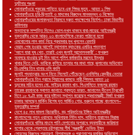
দুর্ঘটনার শঙ্কা
সোনারগাঁওয়ে পুকুরের পানিতে ডুবে এক শিশুর মৃত্যু , আহত ১ শিশু
সোনারগাঁওয়ে চুরি-ছিনতাই ও মাদকের বিরুদ্ধে মানববন্ধন ও বিক্ষোভ
সোনারগাঁওয়ের জলাবদ্ধতা নিরসনে দ্রুত পদক্ষেপের নির্দেশ– ঢাকা বিভাগীয়
কমিশনার
সন্তানকে সম্পত্তি দিলেও ভোগ-দখল থাকবে বাবা-মায়ের: আইনমন্ত্রী
যুক্তরাষ্ট্র থেকে আরও ২৩ বাংলাদেশিকে ফেরত পাঠানো হলো
এমবোলোর লাল কার্ড নিয়ে প্রথমবার মুখ খুললেন রেফারি
মেয়াদ শেষ হওয়ার আগেই ন্যাশনাল ব্যাংকের এমডির পদত্যাগ
‘আগে যারা ঘুষ খেত, তারাই এখন জুলাই আন্দোলনকারী’ : ফখরুল
অবসরে যাওয়ার দুই দিন আগে পুলিশ কর্মকর্তার মরদেহ উদ্ধার
খাবার দিতে দেরি, ভাবিকে কুপিয়ে হত্যার পর মাথা গাছে ঝুলানোর অভিযোগ
ডিএমপির তিন থানার ওসি বদলি
জুলাই পদযাত্রায় অংশ নিতে সিলেটে পৌঁছেছেন এনসিপির কেন্দ্রীয় নেতারা
সোনারগাঁওয়ে তিন গ্রামে শিয়ালের কামড়ে নারী,শিশুসহ আহত ১৫
দুদকের সচিব হলেন মো. সাইদুর রহমান খান, পিএসসিতে ফজলুর রহমান
তারেক রহমানকে স্বাগত জানাতে প্রস্তুত ভারত, জানালেন দীনেশ ত্রিবেদী
দিনে ১৮ ঘণ্টা কাজ করে দৃষ্টান্ত স্থাপন করেছেন প্রধানমন্ত্রী: মির্জা ফখরুল
ঢাকায় আসছেন মার্কিন বিশেষ দূত সার্জিও গোর, গুরুত্ব পাচ্ছে বাংলাদেশ–
যুক্তরাষ্ট্র সম্পর্ক
দেশে ৪৫ লাখ মামলা বিচারাধীন, বড় পরিবর্তনের ইঙ্গিত আইনমন্ত্রীর
বাংলাদেশের নতুন ওয়ানডে অধিনায়ক লিটন দাস, দায়িত্ব হারালেন মিরাজ
সোনারগাঁওয়ে খাসির মাংসে পানি মেশানোর অপরাধে ব্যবসায়ীকে জরিমানা
যশোর থেকে গ্রেপ্তার চট্টগ্রামের শীর্ষ ‘সন্ত্রাসী’ ডেভিড ইমন
সোহমের বিরুদ্ধে প্রতারণা, বিশ্বাসভঙ্গ ও প্রাণনাশের হুমকির অভিযোগ