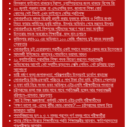
বিশ্বকাপ ফাইনালে থাকছেন ট্রাম্প, চ্যাম্পিয়নদের জন্য থাকছে বিশেষ রিং
২০ জুলাই প্রকাশ হচ্ছে না এসএসসির ফল, জানালো শিক্ষা বোর্ড
কোলের সেই শিশুই এখন ফাইনালে মেসির প্রতিপক্ষ
সোনারগাঁওয়ে মাদক বিরোধী র‌্যালী করায় যুবককে কুপিয়ে ও পিটিয়ে জখম
নিহত ফায়ার সার্ভিসের ডুবুরি সাদিক, উদ্ধার অভিযান শেষে মরদেহ উদ্ধার
সোনারগাঁওয়ে জুলাই বিপ্লবের শহীদদের স্মরণে স্মরণ সভা অনুষ্ঠিত
উত্তরায় সড়ক অবরোধে শিক্ষার্থীরা, বন্ধ যান চলাচল
কুমিল্লায় র‍্যাব-১১ এর অভিযানে ১০০ কেজি গাঁজাসহ দুই মাদক ব্যবসায়ী
গ্রেফতার
সোনারগাঁয়ে দুই চেয়ারম্যান প্রার্থীর একই স্থানে সভাকে কেন্দ্র করে উত্তেজনা
আদমজী ইপিজেডে কাপড়ের গোডাউনে ভয়াবহ আগুন
২১ ক্যাটাগরিতে প্রাথমিক শিক্ষা পদক বিতরণ করলেন প্রধানমন্ত্রী
অভিষেকের আগেই সেন্ট স্যাটিন ছাড়লেন লেক্সি লেভিন, নেট দুনিয়ায় তুমুল
আলোচনা
ভারী বর্ষণে বন্যা-জলাবদ্ধতা: পরিকল্পনাহীন উন্নয়নই দুর্ভোগ বাড়াচ্ছে
সোনারগাঁয়ে ডিজিএফআই পরিচয়ে ৫ লাখ টাকা চাঁদা দাবি, দুইজন গ্রেপ্তার
৩ দফা দাবি নিয়ে সংসদ ভবন অভিমুখে এইচএসসি পরীক্ষার্থীদের পদযাত্রা
চট্টগ্রামের বন্যা শুরু হবার সাথে সাথে প্রতিমন্ত্রী হজ্বে আর প্রধানমন্ত্রী
বরিশালে–হাসনাত আব্দুল্লাহ
‘মার্চ টু শিক্ষা মন্ত্রণালয়’ কর্মসূচি ঘোষণা এইচএসসি পরীক্ষার্থীদের
‘লক্ষণ ভালো নয়, এদের খুঁটির জোর কোথায়?’— চট্টগ্রামের হামলা নিয়ে
জামায়াত আমির
পদার্থবিজ্ঞানের ভুল ৬ ও ৭ নম্বর প্রশ্নে পূর্ণ নম্বর পাবে পরীক্ষার্থীরা
পড়ার টেবিলে ফিরতে শিক্ষার্থীদের প্রতি শিক্ষামন্ত্রীর আহ্বান, ক্ষতিগ্রস্তদের
পুনঃপরীক্ষার আশ্বাস