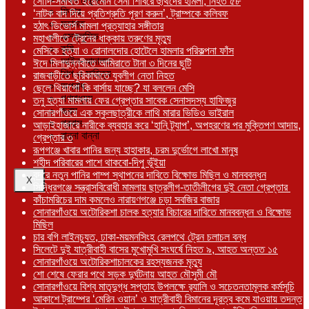
সৌদি-সমর্থিত ইয়েমেনি সেনা শিবিরে হুথিদের হামলা, নিহত ৫৮
ফিচার
‘নাটক বাদ দিয়ে প্রতিশ্রুতি পূরণ করুন’, ট্রাম্পকে কলিবফ
মতামত
হঠাৎ ডিভোর্স মামলা প্রত্যাহার সঙ্গীতার
এক্সক্লুসিভ
মহাখালীতে ট্রেনের ধাক্কায় তরুণের মৃত্যু
কৃষি
মেসিকে হত্যা ও রোনালদোর হোটেলে হামলার পরিকল্পনা ফাঁস
আইন-আদালত
ঈদে মিলাদুন্নবীতে আমিরাতে টানা ৩ দিনের ছুটি
শিল্প ও সাহিত্য
রাজবাড়ীতে ছুরিকাঘাতে যুবলীগ নেতা নিহত
অপরাধ
ছেলে থিয়াগো কি বার্সায় যাচ্ছে? যা বললেন মেসি
গণমাধ্যম
তনু হত্যা মামলায় ফের গ্রেপ্তার সাবেক সেনাসদস্য হাফিজুর
জবস
সোনারগাঁওয়ে এক স্কুলছাত্রীকে লাথি মারার ভিডিও ভাইরাল
প্রবাস
আড়াইহাজারে নারীকে ব্যবহার করে ‘হানি ট্র্যাপ’, অপহরণের পর মুক্তিপণ আদায়,
রান্না বান্না
গ্রেপ্তার ৩
রূপগঞ্জে খাবার পানির জন্য হাহাকার, চরম দুর্ভোগে লাখো মানুষ
শহীদ পরিবারের পাশে থাকবো-দিপু ভূঁইয়া
বন্দরে নতুন পানির পাম্প স্থাপনের দাবিতে বিক্ষোভ মিছিল ও মানববন্ধন
X
সিদ্ধিরগঞ্জে সন্ত্রাসবিরোধী মামলায় ছাত্রলীগ-তাতীলীগের দুই নেতা গ্রেপ্তার ‎
কাঁচামরিচের দাম কমলেও নারায়ণগঞ্জে চড়া সবজির বাজার
সোনারগাঁওয়ে অটোরিকশা চালক হত্যার বিচারের দাবিতে মানববন্ধন ও বিক্ষোভ
মিছিল
চার বগি লাইনচ্যুত, ঢাকা-ময়মনসিংহ রেলপথে ট্রেন চলাচল বন্ধ
সিলেটে দুই যাত্রীবাহী বাসের মুখোমুখি সংঘর্ষে নিহত ৯, আহত অন্তত ১৫
সোনারগাঁওয়ে অটোরিকশাচালকের রহস্যজনক মৃত্যু
শো শেষে ফেরার পথে সড়ক দুর্ঘটনায় আহত মৌসুমী মৌ
সোনারগাঁওয়ে বিশ্ব মাতৃদুগ্ধ সপ্তাহ উপলক্ষে র‍্যালি ও সচেতনতামূলক কর্মসূচি
আকাশে ট্রাম্পের ‘মেরিন ওয়ান’ ও যাত্রীবাহী বিমানের দূরত্ব কমে যাওয়ায় তদন্ত