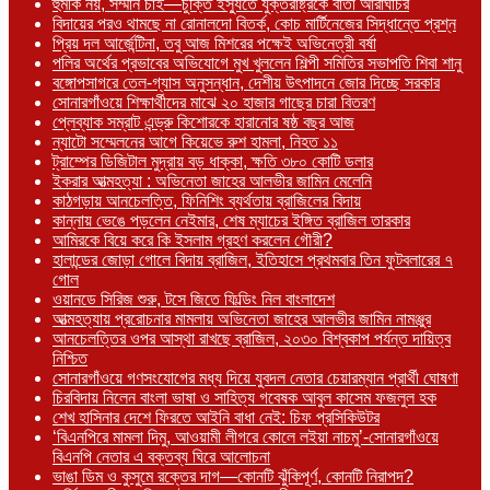
হুমকি নয়, সম্মান চাই—চুক্তি ইস্যুতে যুক্তরাষ্ট্রকে বার্তা আরাঘচির
বিদায়ের পরও থামছে না রোনালদো বিতর্ক, কোচ মার্টিনেজের সিদ্ধান্তে প্রশ্ন
প্রিয় দল আর্জেন্টিনা, তবু আজ মিশরের পক্ষেই অভিনেত্রী বর্ষা
পলির অর্থের প্রভাবের অভিযোগে মুখ খুললেন শিল্পী সমিতির সভাপতি শিবা শানু
বঙ্গোপসাগরে তেল-গ্যাস অনুসন্ধান, দেশীয় উৎপাদনে জোর দিচ্ছে সরকার
সোনারগাঁওয়ে শিক্ষার্থীদের মাঝে ২০ হাজার গাছের চারা বিতরণ
প্লেব্যাক সম্রাট এন্ড্রু কিশোরকে হারানোর ষষ্ঠ বছর আজ
ন্যাটো সম্মেলনের আগে কিয়েভে রুশ হামলা, নিহত ১১
ট্রাম্পের ডিজিটাল মুদ্রায় বড় ধাক্কা, ক্ষতি ৩৮০ কোটি ডলার
ইকরার আত্মহত্যা : অভিনেতা জাহের আলভীর জামিন মেলেনি
কাঠগড়ায় আনচেলত্তি, ফিনিশিং ব্যর্থতায় ব্রাজিলের বিদায়
কান্নায় ভেঙে পড়লেন নেইমার, শেষ ম্যাচের ইঙ্গিত ব্রাজিল তারকার
আমিরকে বিয়ে করে কি ইসলাম গ্রহণ করলেন গৌরী?
হালান্ডের জোড়া গোলে বিদায় ব্রাজিল, ইতিহাসে প্রথমবার তিন ফুটবলারের ৭
গোল
ওয়ানডে সিরিজ শুরু, টসে জিতে ফিল্ডিং নিল বাংলাদেশ
আত্মহত্যায় প্ররোচনার মামলায় অভিনেতা জাহের আলভীর জামিন নামঞ্জুর
আনচেলত্তির ওপর আস্থা রাখছে ব্রাজিল, ২০৩০ বিশ্বকাপ পর্যন্ত দায়িত্ব
নিশ্চিত
সোনারগাঁওয়ে গণসংযোগের মধ্য দিয়ে যুবদল নেতার চেয়ারম্যান প্রার্থী ঘোষণা
চিরবিদায় নিলেন বাংলা ভাষা ও সাহিত্য গবেষক আবুল কাসেম ফজলুল হক
শেখ হাসিনার দেশে ফিরতে আইনি বাধা নেই: চিফ প্রসিকিউটর
‘বিএনপিরে মামলা দিমু, আওয়ামী লীগরে কোলে লইয়া নাচমু’-সোনারগাঁওয়ে
বিএনপি নেতার এ বক্তব্য ঘিরে আলোচনা
ভাঙা ডিম ও কুসুমে রক্তের দাগ—কোনটি ঝুঁকিপূর্ণ, কোনটি নিরাপদ?