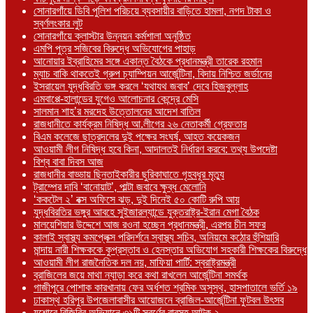
সোনারগাঁয়ে ডিবি পুলিশ পরিচয়ে ব্যবসায়ীর বাড়িতে হামলা, নগদ টাকা ও
স্বর্ণলংকার লুট
সোনারগাঁয়ে ক্লাস্টার উন্নয়ন কর্মশালা অনুষ্ঠিত
এমপি পুত্র সজিবের বিরুদ্ধে অভিযোগের পাহাড়
আনোয়ার ইব্রাহিমের সঙ্গে একান্ত বৈঠকে প্রধানমন্ত্রী তারেক রহমান
ম্যাচ বাকি থাকতেই গ্রুপ চ্যাম্পিয়ন আর্জেন্টিনা, বিদায় নিশ্চিত জর্ডানের
ইসরায়েল যুদ্ধবিরতি ভঙ্গ করলে ‘যথাযথ জবাব’ দেবে হিজবুল্লাহ
এমবাপ্পে-হালান্ডের যুগেও আলোচনার কেন্দ্রে মেসি
সালমান শাহ’র মরদেহ উত্তোলনের আদেশ বাতিল
রাজধানীতে কার্যক্রম নিষিদ্ধ আ.লীগের ২৬ নেতাকর্মী গ্রেফতার
বিএম কলেজে ছাত্রদলের দুই পক্ষের সংঘর্ষ, আহত কয়েকজন
আওয়ামী লীগ নিষিদ্ধ হবে কিনা, আদালতই নির্ধারণ করবে: তথ্য উপদেষ্টা
বিশ্ব বাবা দিবস আজ
রাজধানীর বাড্ডায় ছিনতাইকারীর ছুরিকাঘাতে গৃহবধূর মৃত্যু
ট্রাম্পের দাবি ‘বানোয়াট’, পাল্টা জবাবে ক্ষুব্ধ মেলোনি
‘ককটেল ২’ বক্স অফিসে ঝড়, দুই দিনেই ৫০ কোটি রুপি আয়
যুদ্ধবিরতির ভঙ্গুর আবহে সুইজারল্যান্ডে যুক্তরাষ্ট্র-ইরান মেগা বৈঠক
মালয়েশিয়ার উদ্দেশে আজ রওনা হচ্ছেন প্রধানমন্ত্রী, এরপর চীন সফর
কালাই স্বাস্থ্য কমপ্লেক্স পরিদর্শনে স্বাস্থ্য সচিব, অনিয়মে কঠোর হুঁশিয়ারি
মান্দায় নারী শিক্ষককে কুপ্রস্তাব ও হেনস্তার অভিযোগ সহকারী শিক্ষকের বিরুদ্ধে
আওয়ামী লীগ রাজনৈতিক দল নয়, মাফিয়া পার্টি: স্বরাষ্ট্রমন্ত্রী
ব্রাজিলের জয়ে মাথা ন্যাড়া করে কথা রাখলেন আর্জেন্টিনা সমর্থক
গাজীপুরে পোশাক কারখানায় ফের অর্ধশত শ্রমিক অসুস্থ, হাসপাতালে ভর্তি ১৯
ঢাকাস্থ হরিপুর উপজেলাবাসীর আয়োজনে ব্রাজিল-আর্জেন্টিনা ফুটবল উৎসব
যশোরে বিজিবির অভিযানে ৩১টি স্বর্ণের বারসহ আটক ২