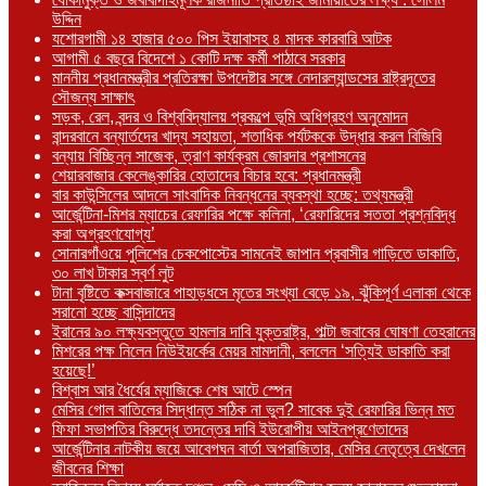
উদ্দিন
যশোরগামী ১৪ হাজার ৫০০ পিস ইয়াবাসহ ৪ মাদক কারবারি আটক
আগামী ৫ বছরে বিদেশে ১ কোটি দক্ষ কর্মী পাঠাবে সরকার
মাননীয় প্রধানমন্ত্রীর প্রতিরক্ষা উপদেষ্টার সঙ্গে নেদারল্যান্ডসের রাষ্ট্রদূতের
সৌজন্য সাক্ষাৎ
সড়ক, রেল, বন্দর ও বিশ্ববিদ্যালয় প্রকল্পে ভূমি অধিগ্রহণ অনুমোদন
বান্দরবানে বন্যার্তদের খাদ্য সহায়তা, শতাধিক পর্যটককে উদ্ধার করল বিজিবি
বন্যায় বিচ্ছিন্ন সাজেক, ত্রাণ কার্যক্রম জোরদার প্রশাসনের
শেয়ারবাজার কেলেঙ্কারির হোতাদের বিচার হবে: প্রধানমন্ত্রী
বার কাউন্সিলের আদলে সাংবাদিক নিবন্ধনের ব্যবস্থা হচ্ছে: তথ্যমন্ত্রী
আর্জেন্টিনা-মিশর ম্যাচের রেফারির পক্ষে কলিনা, ‘রেফারিদের সততা প্রশ্নবিদ্ধ
করা অগ্রহণযোগ্য’
সোনারগাঁওয়ে পুলিশের চেকপোস্টের সামনেই জাপান প্রবাসীর গাড়িতে ডাকাতি,
৩০ লাখ টাকার স্বর্ণ লুট
টানা বৃষ্টিতে কক্সবাজারে পাহাড়ধসে মৃতের সংখ্যা বেড়ে ১৯, ঝুঁকিপূর্ণ এলাকা থেকে
সরানো হচ্ছে বাসিন্দাদের
ইরানের ৯০ লক্ষ্যবস্তুতে হামলার দাবি যুক্তরাষ্ট্র, পাল্টা জবাবের ঘোষণা তেহরানের
মিশরের পক্ষ নিলেন নিউইয়র্কের মেয়র মামদানী, বললেন ‘সত্যিই ডাকাতি করা
হয়েছে!’
বিশ্বাস আর ধৈর্যের ম্যাজিকে শেষ আটে স্পেন
মেসির গোল বাতিলের সিদ্ধান্ত সঠিক না ভুল? সাবেক দুই রেফারির ভিন্ন মত
ফিফা সভাপতির বিরুদ্ধে তদন্তের দাবি ইউরোপীয় আইনপ্রণেতাদের
আর্জেন্টিনার নাটকীয় জয়ে আবেগঘন বার্তা অপরাজিতার, মেসির নেতৃত্বে দেখলেন
জীবনের শিক্ষা