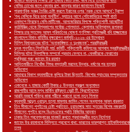
বাজেটে কারিগরি শিক্ষায় ১৮ হাজার কোটি টাকা, জবি নিয়ে ইতিবাচক বার্তা
মেসির চোখের জলে বেদনার গল্প, কান্নার কারণ জানালেন নিজেই
পারমাণবিক অস্ত্র তৈরির চেষ্টা করলে ইরানের ওপর ‘নরক নেমে আসবে’: ট্রাম্প
‘শুধু মেসিকে ঘিরে ভাবা অর্থহীন’, ম্যাচের আগে পেটকোভিচের স্পষ্ট বার্তা
একাদশে ফিরছেন মেসি-মার্টিনেজ, আলজেরিয়ার বিপক্ষে শক্তিশালী আর্জেন্টিনা
কাঠমিস্ত্রি থেকে বিশ্বকাপের সর্বোচ্চ গোলদাতা, ক্লোসার অবিশ্বাস্য রূপকথা
শিক্ষার চার স্তম্ভে আমূল পরিবর্তনের ঘোষণা গণশিক্ষা প্রতিমন্ত্রী ববি হাজ্জাজের
বাংলাদেশ বিমান বাহিনীর বৃক্ষরোপণ কর্মসূচি-২০২৬ এর উদ্বোধন
দিল্লি বিমানবন্দরের ঘটনা ‘অনাকাঙ্ক্ষিত ও দুঃখজনক’: পররাষ্ট্রমন্ত্রী
দুদক পুনর্গঠনে শিগগিরই সার্চ কমিটি, শক্তিশালী কমিশনের আশ্বাস স্বরাষ্ট্রমন্ত্রীর
দিল্লির ঘটনা দ্বিপাক্ষিক সম্পর্কে প্রভাব ফেলবে না, বেনজীরকে ফেরানোর
প্রক্রিয়া শুরু: জাহেদ উর রহমান
আদিতমারীতে নিখোঁজ শিশুর বস্তাবন্দী মরদেহ উদ্ধার, ধর্ষণের পর হত্যার
অভিযোগ
আদাবরে বিকাশ ব্যবসায়ীকে কুপিয়ে টাকা ছিনতাই, কিশোর গ্যাংয়ের সম্পৃক্ততার
অভিযোগ
একনেকে ৭ হাজার কোটি টাকার ৫ উন্নয়ন প্রকল্প অনুমোদন
রাজশাহীর আমে মুগ্ধ মার্কিন রাষ্ট্রদূত ব্রেন্ট টি. ক্রিস্টেনসেন
আরবি নববর্ষে পবিত্র কাবা শরীফে পরানো হলো নতুন গিলাফ
ব্যবসায়ী আব্দুল ওয়াদুদ হত্যা মামলায় জামিন পেলেন অধ্যাপক আবুল বারকাত
তিন সীমান্তে পুশইনের চেষ্টা প্রতিহত, চুয়াডাঙ্গায় সাত স্তরের বিশেষ নজরদারি
সীমান্তে পুশইন বন্ধে বিএসএফের প্রতি বিজিবির আহ্বান
ঢাকার তিন প্রবেশদ্বারের যানজট রুখতে প্রধানমন্ত্রীর নতুন নির্দেশনা
জাহেদ উর রহমানকে দিল্লিতে প্রবেশে বাধা: ভারতের ভারপ্রাপ্ত হাইকমিশনারকে
তলব