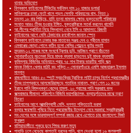
থানায় অভিযোগ
বিশ্বকাপ ফাইনালের টিকিটের সর্বনিম্ন দাম ১০ হাজার ডলার!
মানিকগঞ্জে চাকা ফেটে খালে পড়ল সেলফি পরিবহনের বাস, নিহত ১
তদন্ত ১৮ বার পিছিয়ে, হাদি হত্যা মামলায় ক্ষোভ ভুক্তভোগী পরিবারের
সংঘাত আরও তীব্র হওয়ার ইঙ্গিত, যুক্তরাষ্ট্রকে সতর্ক করলেন খামেনি
আ.লীগের প্রার্থিতা নিয়ে সিদ্ধান্ত নেবে ইসি ও আদালত: রিজভী
ফাইনালের আগে মেসি ঠেকানোর রণকৌশল জানাল স্পেন
বিশ্বকাপ ফাইনালে ঢাকার মঞ্চ মাতাবেন সঞ্জয় দেব ও প্রীতম হাসান
এমবাপ্পের জোড়া গোলে কঠিন হলো মেসির গোল্ডেন বুটের লড়াই
সুন্দরবন-১২ লঞ্চের সঙ্গে সংঘর্ষে ট্রলার ডুবি, আটজন প্রাণে বাঁচলেন
সোনারগাঁওয়ে মুচলেকা দিয়ে মাদক ব্যবসা ছাড়লেন দুই মাদক ব্যবসায়ী
কুমিল্লায় বিজিবির অভিযানে প্রায় ৭৫ লাখ টাকার ভারতীয় শাড়ি জব্দ
মাদক নির্মূলে খেলার মাঠই বড় শক্তি – সোনারগাঁওয়ে এমপি আজহারুল ইসলাম
মান্নান
রাজধানীতে আরও ৫০ স্পটে স্বয়ংক্রিয় ট্রাফিক লাইট চালুর নির্দেশ প্রধানমন্ত্রীর
তীব্র তাপপ্রবাহে আলজেরিয়াজুড়ে শতাধিক দাবানল, প্রাণ গেল ১১ জনের
ইরানে পানি বিশুদ্ধকরণ কেন্দ্রে হামলা, ২০ গ্রামের পানি সরবরাহ বন্ধ
কক্সবাজার সীমান্ত পরিদর্শনে বিজিবি মহাপরিচালক, বন্যাদুর্গতদের মাঝে ত্রাণ
বিতরণ
ফাইনালের আগে আত্মবিশ্বাসী মেসি, দলগত শক্তিতেই ভরসা
বন্যার ক্ষয়ক্ষতি পুষিয়ে নিতে প্রয়োজনীয় উদ্যোগ নেবে সরকার: স্বরাষ্ট্রমন্ত্রী
সব দেশের সঙ্গে ভারসাম্যপূর্ণ সম্পর্ক বজায় রেখে এগোতে চায় বাংলাদেশ: মির্জা
ফখরুল
বালিয়াডাঙ্গীতে পুকূরে ডুবে শিশুর করুণ মৃত্যু
পাহাড়ি ঢলে বেড়েছে কাপ্তাই হ্রদের পানি, খুলে দেওয়া হলো ১৬ জলকপাট