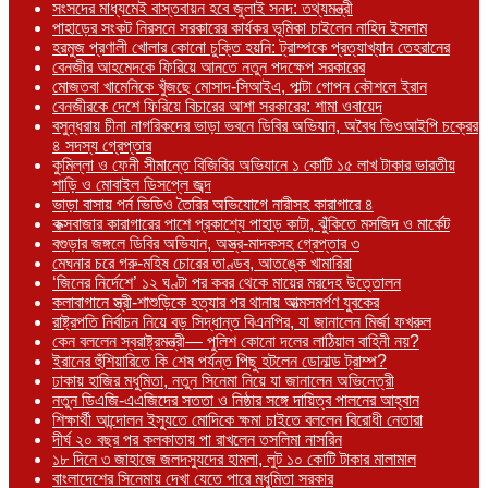
সংসদের মাধ্যমেই বাস্তবায়ন হবে জুলাই সনদ: তথ্যমন্ত্রী
পাহাড়ের সংকট নিরসনে সরকারের কার্যকর ভূমিকা চাইলেন নাহিদ ইসলাম
হরমুজ প্রণালী খোলার কোনো চুক্তি হয়নি: ট্রাম্পকে প্রত্যাখ্যান তেহরানের
বেনজীর আহমেদকে ফিরিয়ে আনতে নতুন পদক্ষেপ সরকারের
মোজতবা খামেনিকে খুঁজছে মোসাদ-সিআইএ, পাল্টা গোপন কৌশলে ইরান
বেনজীরকে দেশে ফিরিয়ে বিচারের আশা সরকারের: শামা ওবায়েদ
বসুন্ধরায় চীনা নাগরিকদের ভাড়া ভবনে ডিবির অভিযান, অবৈধ ভিওআইপি চক্রের
৪ সদস্য গ্রেপ্তার
কুমিল্লা ও ফেনী সীমান্তে বিজিবির অভিযানে ১ কোটি ১৫ লাখ টাকার ভারতীয়
শাড়ি ও মোবাইল ডিসপ্লে জব্দ
ভাড়া বাসায় পর্ন ভিডিও তৈরির অভিযোগে নারীসহ কারাগারে ৪
কক্সবাজার কারাগারের পাশে প্রকাশ্যে পাহাড় কাটা, ঝুঁকিতে মসজিদ ও মার্কেট
বগুড়ার জঙ্গলে ডিবির অভিযান, অস্ত্র-মাদকসহ গ্রেপ্তার ৩
মেঘনার চরে গরু-মহিষ চোরের তাণ্ডব, আতঙ্কে খামারিরা
‘জিনের নির্দেশে’ ১২ ঘণ্টা পর কবর থেকে মায়ের মরদেহ উত্তোলন
কলাবাগানে স্ত্রী-শাশুড়িকে হত্যার পর থানায় আত্মসমর্পণ যুবকের
রাষ্ট্রপতি নির্বাচন নিয়ে বড় সিদ্ধান্ত বিএনপির, যা জানালেন মির্জা ফখরুল
কেন বললেন স্বরাষ্ট্রমন্ত্রী— পুলিশ কোনো দলের লাঠিয়াল বাহিনী নয়?
ইরানের হুঁশিয়ারিতে কি শেষ পর্যন্ত পিছু হটলেন ডোনাল্ড ট্রাম্প?
ঢাকায় হাজির মধুমিতা, নতুন সিনেমা নিয়ে যা জানালেন অভিনেত্রী
নতুন ডিএজি-এএজিদের সততা ও নিষ্ঠার সঙ্গে দায়িত্ব পালনের আহ্বান
শিক্ষার্থী আন্দোলন ইস্যুতে মোদিকে ক্ষমা চাইতে বললেন বিরোধী নেতারা
দীর্ঘ ২০ বছর পর কলকাতায় পা রাখলেন তসলিমা নাসরিন
১৮ দিনে ৩ জাহাজে জলদস্যুদের হামলা, লুট ১০ কোটি টাকার মালামাল
বাংলাদেশের সিনেমায় দেখা যেতে পারে মধুমিতা সরকার