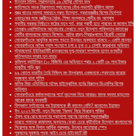
উত্তাল দিল্লি, নিরাপত্তায় ১৬ মেট্রো স্টেশন বন্ধ
জাতিসংঘে সড়ক নিরাপত্তা প্যানেলের যৌথ-সভাপতি রবিউল আলম
বস্ত্র খাতের সমস্যা সমাধানে দ্রুত উদ্যোগ, প্রধানমন্ত্রীর বিশেষ নির্দেশনা
ওয়াংচুকের সঙ্গে মন্ত্রীদের বৈঠক, শিক্ষা সংস্কারে মোদীর বড় আশ্বাস
স্থানীয় সরকার নির্বাচনে কঠোর নতুন শর্ত, কারা প্রার্থী হতে পারবেন না জানাল ইসি
তেহরান-ওয়াশিংটনকে আলোচনায় ফেরাতে নতুন উদ্যোগ পাকিস্তান-কাতারের
মোদীর বাসভবনের সামনে বিক্ষোভ, আটক রাহুল-প্রিয়াঙ্কাসহ বিরোধী নেতারা
সোনারগাঁওকে আধুনিক জনপদ গড়তে উন্নয়ন অব্যাহত থাকবে – এমপি মান্নান
সোনারগাঁওয়ে অবৈধ গ্যাস সংযোগে চলা ৪ চুনা ও ১ ঢালাই কারখানায় অভিযান
স্ট্যামফোর্ড ইউনিভার্সিটি ছাত্রদলের যুগ্ম-সাধারণ সম্পাদক হলেন গুণবতীর
কৃতিসন্তান ফারাহ তুন নাহার
কুমিল্লা ব্যাটালিয়ন (১০ বিজিবি) এর অভিযানে প্রায় ২ কোটি ৩৯ লাখ টাকার
ভারতীয় শাড়ি জব্দ
৯৯ বোতল ভারতীয় তৈরি নিষিদ্ধ মদ উদ্ধারসহ একজনকে গ্রেফতার করেছে
সবুজবাগ থানা পুলিশ
মানিক মিয়া এভিনিউয়ে অবৈধ হাইড্রোলিক হর্নের বিরুদ্ধে ডিএমপির বিশেষ
অভিযান
সোনারগাঁওয়ে কর্মসংস্থানের শর্তে মুচলেকা দিয়ে আবারও মাদক ব্যবসা ছাড়লেন
আরেক মাদক ব্যবসায়ী
বিশ্বকাপ ফাইনালের পর ইয়ামালকে কী বললেন মেসি? জানালেন ইয়ামাল
ঈদ ২০২৭ টার্গেট, নতুন সিনেমা ‘নিঃস্ব’ নিয়ে ফিরছেন শাকিব
ঐক্য ধরে রেখে জনগণের প্রত্যাশা পূরণের আহ্বান প্রধানমন্ত্রীর
ভারতে পলাতক কামালসহ অন্যদের ফেরত চেয়ে কূটনৈতিক উদ্যোগ বাংলাদেশের
শিরোপার সঙ্গে বিশাল আর্থিক পুরস্কার, উৎসবে মাতোয়ারা স্পেন
পুরুষদের সুরক্ষায় পৃথক আইন চেয়ে হাইকোর্টে রিট