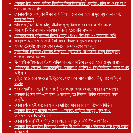
সোনারগাঁয়ে মেঘনা নদীতে বিআইডব্লিউটিআইয়ের ড্রেজিং, চাঁদা না পেয়ে অপ
প্রচারের অভিযোগ
সোনারগাঁওয়ে রাস্তার উপর বাড়ি নির্মান, বের করা যায় না মৃত ব্যক্তির লাশ,
চলাচলে বিঘ্ন
ভারতের টুরিস্ট ভিসা চালু, সীমান্তজুড়ে ফিরছে ব্যবসার আশার আলো
শিক্ষায় ডিগ্রি ব্যবসার অবসান ঘটানো হবে: ববি হাজ্জাজ
ভেনেজুয়েলায় ভূমিকম্পে নিহত বেড়ে ১৪৩০, নিখোঁজ ৫১ হাজারের বেশি
করমুক্ত আয়সীমা ৬ লাখ টাকা করার প্রস্তাব নুরুল হক নুরের
হামজা চৌধুরী: বাংলাদেশের ফুটবলে নবজাগরণের অগ্রদূত
ফুলবাড়িয়া ট্রাফিক জোনের উদ্যোগে ড্রাইভার-হেল্পারদের জন্য বিনামূল্যে
পাক্ষিক হেলথ ক্যাম্প
ডিএমপি কমিশনারের স্টাফ অফিসার থেকে সরিয়ে দেওয়া হলো মাসুদ রানাকে
পাকিস্তান-ইরানের পররাষ্ট্রমন্ত্রীর ফোনালাপ, শান্তি ও স্থিতিশীলতা বজায় রাখার
অঙ্গীকার
চুক্তি হতে হবে সমতার ভিত্তিতে, সংসদকে পাশ কাটিয়ে কিছু নয়: শফিকুর
রহমান
প্রধানমন্ত্রীর মালয়েশিয়া এবং চীন সফরের জন্য সংসদে ধন্যবাদ প্রস্তাব
সোনারগাঁওয়ের নদী-খাল রক্ষা ও জলাবদ্ধতা নিরসন শীর্ষক আলোচনা সভা
অনুষ্ঠিত
সোনারগাঁয়ে দুই যুবকের মুক্তির দাবিতে মানববন্ধন ও বিক্ষোভ মিছিল
সোনারগাঁয়ে দুই পক্ষের সংঘর্ষে ১২ আহত, বাড়িঘর ভাংচুর, লুটপাট ও
অগ্নিসংযোগের অভিযোগ
সোনারগাঁয়ে কৃষিই সমৃদ্ধি স্লোগানে বিনামূল্যে কৃষি উপকরণ বিতরণ
সোনারগাঁয়ে ককটেল বিস্ফোরণ ঘটিয়ে বিএনপি নেতার পরিবারকে বাড়ি ছাড়া করার
অভিযোগ