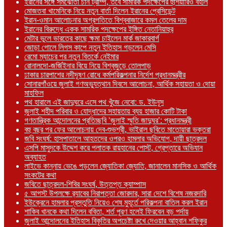
ইরানের সঙ্গে সমঝোতা চান ট্রাম্প, তবে সামরিক পদক্ষেপের হুঁশিয়ারিও বহাল
মোজতবা খামেনিকে নিয়ে নতুন বার্তা দিলেন ইরানের প্রেসিডেন্ট
ইরান-ওমান আলোচনার অগ্রগতিতে বিশ্ববাজারে কমল তেলের দাম
ইরানের বিরুদ্ধে একক সামরিক পদক্ষেপের ইঙ্গিত নেতানিয়াহুর
মেটার ভুলে ভারতের কাছে ক্ষমা চাইলেন মার্ক জাকারবার্গ
জোড়া গোলে লিগস কাপে নতুন ইতিহাস গড়লেন মেসি
রেমো ম্যাচের পর নতুন বিতর্কে নেইমার
রোনালদো-জর্জিইনার বিয়ে নিয়ে বিশ্বজুড়ে তোলপাড়
ঢাকার চারপাশের নদীদূষণ রোধে কর্মপরিকল্পনার নির্দেশ প্রধানমন্ত্রীর
সোনারগাঁওয়ে জুলাই গণঅভ্যুত্থান দিবসে আলোচনা, আর্থিক সহায়তা ও দোয়া
মাহফিল
পথ হারালে এই জাদুঘরে এসে পথ খুঁজে নেবো: ড. ইউনূস
জুলাই শহীদ পরিবার ও যোদ্ধাদের সহায়তায় ব্যয় হাজার কোটি টাকা
গণতান্ত্রিক আন্দোলনের প্রতিচ্ছবি ‘জুলাই স্মৃতি জাদুঘর’: প্রধানমন্ত্রী
বহু বছর পর ফের আলোচনায় দেব-শুভশ্রী, ভাইরাল ছবিতে মাতোয়ারা ভক্তরা
জবি সংঘর্ষ: হাসপাতালে আহতদের ওপরও হামলার অভিযোগ, দায়ী ছাত্রদল
এসপি মাসুদকে উদ্দেশ করে পলাতক রায়হানের পোস্ট, গ্রেপ্তারে অভিযান
অব্যাহত
লাইভে কান্নায় ভেঙে পড়লেন জ্যোতিকা জ্যোতি, জানালেন মানসিক ও আর্থিক
সংকটের কথা
জবিতে ছাত্রদল-শিবির সংঘর্ষ, উত্তপ্ত ক্যাম্পাস
৫ আগস্ট উপলক্ষে র‌্যাবের নিরাপত্তা জোরদার, সারা দেশে বিশেষ নজরদারি
ইউক্রেনে হামলার প্রস্তুতি নিয়েও শেষ মুহূর্তে পরিকল্পনা বাতিল করল ইরান
শাকিব খানকে কথা দিলেন ববিতা, শর্ত পূরণ হলেই ফিরবেন বড় পর্দায়
জুলাই আন্দোলনের ইতিহাস বিকৃতির অপচেষ্টা রুখে দেওয়ার আহ্বান শফিকুর