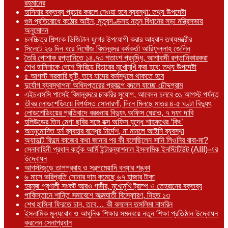
রহমানের
হাসিনার বক্তব্য প্রচার করলে নেওয়া হবে ব্যবস্থা: তথ্য উপদেষ্টা
গুম প্রতিরোধে কঠোর আইন, মৃত্যুদণ্ডসহ নতুন বিধানের সড়া মন্ত্রিসভায়
অনুমোদন
চলচ্চিত্র শিল্পকে ডিজিটাল যুগের উপযোগী করার আহ্বান তথ্যমন্ত্রীর
সিলেটে ২৬ দিন ধরে নিখোঁজ বিমানবন্দর কর্মকর্তা আরিফুল্লাহ জেলিন
তৈরি পোশাক রপ্তানিতে ১৪.৭৩ শতাংশ প্রবৃদ্ধি, আশাবাদী রপ্তানিকারকরা
শেখ হাসিনাকে দেশে ফিরিয়ে বিচারের মুখোমুখি করা হবে: তথ্য উপদেষ্টা
৫ আগস্ট সরকারি ছুটি, তবে যাদের কর্মস্থলে থাকতে হবে
দুর্যোগ ব্যবস্থাপনা অধিদপ্তরের প্রকল্পে বদলে যাচ্ছে চৌদ্দগ্রাম
এইচএসসি পাসেই বিমানবন্দরে চাকরির সুযোগ, আবেদন চলবে ৩১ আগস্ট পর্যন্ত
তীব্র লোডশেডিংয়ে বিপর্যস্ত সোনারগাঁ, দিনে মিলছে মাত্র ৪-৫ ঘণ্টা বিদ্যুৎ
লোডশেডিংয়ের প্রতিবাদে বরগুনায় বিদ্যুৎ অফিস ঘেরাও, ৭ দফা দাবি
হলিউডের তিন মেগা ছবির সঙ্গে বক্স অফিস যুদ্ধে শাহরুখের ‘কিং’
অননুমোদিত হর্ন ব্যবহার বন্ধের নির্দেশ, না মানলে আইনি ব্যবস্থা
অ্যাডাল্ট ফিল্মে কাজের কথা জানার পর কী বলেছিলেন সানি লিওনির বাবা-মা?
সেনাবাহিনী প্রধান কর্তৃক আর্মি ইন্টারন্যাশনাল ইসলামিক ইনস্টিটিউট (AIII)-এর
উদ্বোধন
আগস্টজুড়ে তাপপ্রবাহ ও স্বল্পমেয়াদি বন্যার শঙ্কা
৬ মাসে ভরিপ্রতি সোনার দাম কমেছে ৬৭ হাজার টাকা
হরমুজ প্রণালী সংকট আরও গভীর, মুখোমুখি ট্রাম্প ও তেহরানের বক্তব্য
পাকিস্তানে শান্তি সমাবেশে আত্মঘাতী বিস্ফোরণ, নিহত ১৩
শেখ হাসিনা ফিরতে চান, তবে… কী বললেন তসলিমা নাসরিন
ইসলামিক মূল্যবোধ ও আধুনিক শিক্ষার সমন্বয়ে নতুন শিক্ষা প্রতিষ্ঠান উদ্বোধন
করলেন সেনাপ্রধান