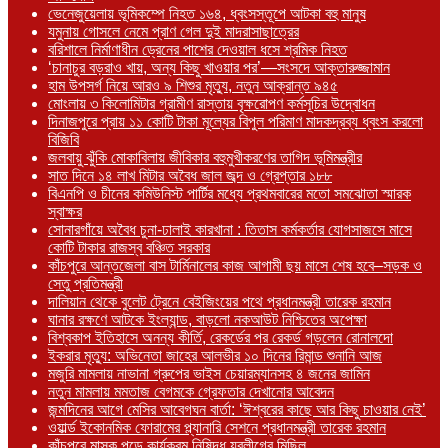
ভেনেজুয়েলায় ভূমিকম্পে নিহত ১৬৪, ধ্বংসস্তূপে আটকা বহু মানুষ
যমুনায় গোসলে নেমে প্রাণ গেল দুই মাদরাসাছাত্রের
বরিশালে নির্মাণাধীন ড্রেনের পাশের দেওয়াল ধসে শ্রমিক নিহত
‘চানাচুর বড়রাও খায়, অন্য কিছু খাওয়ার পর’—সংসদে আক্তারুজ্জামান
হাম উপসর্গ নিয়ে আরও ৯ শিশুর মৃত্যু, নতুন আক্রান্ত ৯৪৫
মোংলায় ৩ কিলোমিটার গ্রামীণ রাস্তায় বৃক্ষরোপণ কর্মসূচির উদ্বোধন
দিনাজপুরে প্রায় ১১ কোটি টাকা মূল্যের বিপুল পরিমাণ মাদকদ্রব্য ধ্বংস করলো
বিজিবি
জলবায়ু ঝুঁকি মোকাবিলায় জীবিকার বহুমুখীকরণের তাগিদ ভূমিমন্ত্রীর
সাত দিনে ১৪ লাখ মিটার অবৈধ জাল জব্দ ও গ্রেপ্তার ১৮৮
বিএনপি ও চীনের কমিউনিস্ট পার্টির মধ্যে প্রথমবারের মতো সমঝোতা স্মারক
স্বাক্ষর
সোনারগাঁয়ে অবৈধ চুনা-ঢালাই কারখানা : তিতাস কর্মকর্তার যোগসাজসে মাসে
কোটি টাকার রাজস্ব বঞ্চিত সরকার
কাঁচপুরে আন্তজেলা বাস টার্মিনালের কাজ আগামী ছয় মাসে শেষ হবে–সড়ক ও
সেতু প্রতিমন্ত্রী
দালিয়ান থেকে বুলেট ট্রেনে বেইজিংয়ের পথে প্রধানমন্ত্রী তারেক রহমান
ঘানার রক্ষণে আটকে ইংল্যান্ড, বাড়লো নকআউট নিশ্চিতের অপেক্ষা
বিশ্বকাপ ইতিহাসে অনন্য কীর্তি, রেকর্ডের পর রেকর্ড গড়লেন রোনালদো
ইকরার মৃত্যু: অভিনেতা জাহের আলভীর ১০ দিনের রিমান্ড শুনানি আজ
মজুরি মামলায় নাভানা গ্রুপের ভাইস চেয়ারম্যানসহ ৪ জনের জামিন
নতুন মামলায় মমতাজ বেগমকে গ্রেফতার দেখানোর আবেদন
জন্মদিনের আগে মেসির আবেগঘন বার্তা: ‘ঈশ্বরের কাছে আর কিছু চাওয়ার নেই’
ওয়ার্ল্ড ইকোনমিক ফোরামের প্ল্যানারি সেশনে প্রধানমন্ত্রী তারেক রহমান
কাঁচপুরে মাস্ক পড়ে কার্যক্রম নিষিদ্ধ যুবলীগের মিছিল