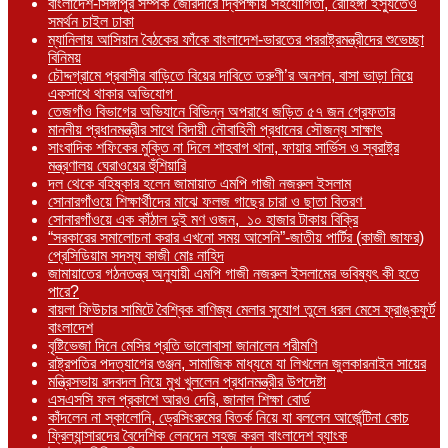
বাংলাদেশ-সিঙ্গাপুর সম্পর্ক জোরদারে দ্বিপক্ষীয় সহযোগিতা, রোহিঙ্গা ইস্যুতেও
সমর্থন চাইল ঢাকা
ম্যানিলায় আসিয়ান বৈঠকের ফাঁকে বাংলাদেশ-ভারতের পররাষ্ট্রমন্ত্রীদের শুভেচ্ছা
বিনিময়
চৌদ্দগ্রামে প্রবাসীর বাড়িতে বিয়ের দাবিতে তরুণী’র অনশন, বাসা ভাড়া নিয়ে
একসাথে থাকার অভিযোগ
তেজগাঁও বিভাগের অভিযানে বিভিন্ন অপরাধে জড়িত ৫৭ জন গ্রেফতার
মাননীয় প্রধানমন্ত্রীর সাথে বিদায়ী নৌবাহিনী প্রধানের সৌজন্য সাক্ষাৎ
সাংবাদিক শফিকের মুক্তি না দিলে শাহবাগ থানা, ফায়ার সার্ভিস ও স্বরাষ্ট্র
মন্ত্রণালয় ঘেরাওয়ের হুঁশিয়ারি
দল থেকে বহিষ্কার হলেন জামায়াত এমপি গাজী নজরুল ইসলাম
সোনারগাঁওয়ে শিক্ষার্থীদের মাঝে ফলজ গাছের চারা ও ছাতা বিতরণ ​
সোনারগাঁওয়ে এক কাঁঠাল দুই মণ ওজন, ১০ হাজার টাকায় বিক্রি
“সরকারের সমালোচনা করার এখনো সময় আসেনি”-জাতীয় পার্টির (কাজী জাফর)
প্রেসিডিয়াম সদস্য কাজী মোঃ নাহিদ
জামায়াতের গঠনতন্ত্র অনুযায়ী এমপি গাজী নজরুল ইসলামের ভবিষ্যৎ কী হতে
পারে?
বায়লা ফিউচার সামিটে বৈশ্বিক বাণিজ্য মেলার সুযোগ তুলে ধরল মেসে ফ্রাঙ্কফুর্ট
বাংলাদেশ
বৃষ্টিভেজা দিনে মেসির প্রতি ভালোবাসা জানালেন পরীমণি
রাষ্ট্রপতির পদত্যাগের গুঞ্জন, সামাজিক মাধ্যমে যা লিখলেন জুলকারনাইন সায়ের
মন্ত্রিসভায় রদবদল নিয়ে মুখ খুললেন প্রধানমন্ত্রীর উপদেষ্টা
এসএসসি ফল প্রকাশে আরও দেরি, জানাল শিক্ষা বোর্ড
কাঁদলেন না স্কালোনি, ড্রেসিংরুমের বিতর্ক নিয়ে যা বললেন আর্জেন্টিনা কোচ
ফ্রিল্যান্সারদের বৈদেশিক লেনদেন সহজ করল বাংলাদেশ ব্যাংক