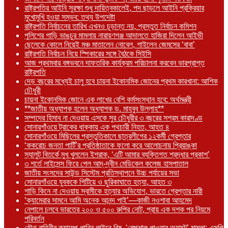
রাষ্ট্রপতির আইনি সুরক্ষা শুধু দায়িত্বকালেই, পদ ছাড়লে আইনি প্রক্রিয়ার
মুখোমুখি হওয়া সম্ভব: তথ্য উপদেষ্টা
রাষ্ট্রপতি নির্বাচনের তারিখ এখনও চূড়ান্ত নয়, প্রস্তুত নির্বাচন কমিশন
পুলিশের গাড়ি ভাঙচুর মামলায় নারায়ণগঞ্জ আদালতে হাজিরা দিলেন আইভী
ছেলেকে কোলে নিয়েই মঞ্চ মাতালেন নোবেল, গাইলেন জেমসের ‘বাবা’
রাষ্ট্রপতি নির্বাচন নিয়ে স্পিকারের সঙ্গে বৈঠকে সিইসি
আজ প্রথমবার বঙ্গভবনে দাফতরিক কার্যক্রম পরিচালনা করবেন ভারপ্রাপ্ত
রাষ্ট্রপতি
দেড় বছরের মধ্যেই চালু হবে চায়না ইকোনমিক জোনের প্রথম কারখানা: আশিক
চৌধুরী
চায়না ইকোনমিক জোনে এক লাখের বেশি কর্মসংস্থান হবে: অর্থমন্ত্রী
**জাতীয় অধ্যাপক হলেন অধ্যাপক ড. মাহবুব উল্লাহ**
সম্পদের হিসাব না দেওয়ায় এসকে সুর চৌধুরীর ৩ বছরের সশ্রম কারাদণ্ড
সোনারগাঁওয়ে ট্রাকের ধাক্কায় এক পথচারী নিহত, আহত ৪
সোনারগাঁওয়ে মিছিলের প্রস্তুতিকালে ছাত্রলীগের ১২কর্মী গ্রেপ্তার
‘ককরোচ জনতা পার্টি’র প্রতিষ্ঠাতাকে ফলো করে আলোচনায় প্রিয়াঙ্কা
স্যালুট বিতর্কে মুখ খুললেন ইশরাক, ‘এটি আমার ব্যক্তিগত শ্রদ্ধার প্রকাশ’
৩ শর্তে লাইসেন্স ফিরে পেল আদ্-দ্বীন মেডিকেল কলেজ হাসপাতাল
জাতীয় সংসদের সাউন্ড সিস্টেম প্রতিস্থাপনে উচ্চ পর্যায়ের সভা
সোনারগাঁওয়ে যুবককে পিটিয়ে ও ছুরিকাঘাতে হত্যা, আহত ৩
শাড়ি কিনে না দেওয়ায় স্বামীকে হত্যার অভিযোগ, ভারতে গ্রেপ্তার নারী
‘ক্যামেরার সামনে আমি অনেক আনন্দ পাই’—কাজী নওশাবা আহমেদ
নেপালে চলবে ভারতের ২০০ ও ৫০০ রুপির নোট, প্রায় এক দশক পর নিয়মে
পরিবর্তন
যৌথ বাহিনীর ক্যাম্পে পানির লাইনে বিষ, ‘স্পেশাল পাওয়ার অ্যাক্টে’ মামলা: এসপি