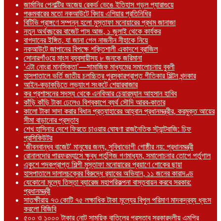
জার্মানির পেনাল্টির অজেয় রেকর্ড ভেঙে ইতিহাস গড়ল প্যারাগুয়ে
পঞ্চমবারের মতো নকআউটে বিদায় এশিয়ার প্রতিনিধির
বিটিভি প্রাঙ্গণে সম্পন্ন হলো মুস্তাফা মনোয়ারের প্রথম জানাজা
নতুন অর্থবছরের বাজেট পাস আজ, ১ জুলাই থেকে কার্যকর
বাগদানের ইঙ্গিত, যা জানা গেল নাজনীন নীহাকে নিয়ে
নকআউটে জাপানের বিপক্ষে শক্তিশালী একাদশে ব্রাজিল
সোনারগাঁওয়ে মাংস ব্যবসায়ীসহ ৮ জনকে জরিমানা
‘এটা নোংরা মানসিকতা’—সামাজিক মাধ্যমের সমালোচনায় বুবলী
হাসপাতালে ভর্তি জাতীয় চলচ্চিত্র পুরস্কারপ্রাপ্ত গীতিকার মিল্টন খন্দকার
আইন-কড়াকড়িতে লভ্যাংশ সংকটে শেয়ারবাজার
কর প্রশাসনের সদস্য থেকে এনবিআর চেয়ারম্যান আহসান হাবিব
কাঁড়ি কাঁড়ি টাকা ঢেলেও বিশ্বকাপে ব্যর্থ সৌদি আরব-কাতার
কালো টাকা সাদা করার বিধান প্রত্যাহারের আহ্বান প্রধানমন্ত্রীর, করমুক্ত আয়ের
সীমা বাড়ানোর প্রস্তাব
শেখ হাসিনার দেশে ফিরতে চাওয়ার ঘোষণা রাজনৈতিক স্ট্যান্টবাজি: চিফ
প্রসিকিউটর
‘জীবনবান্ধব বাজেট’ মানুষের জন্য, সুবিধাভোগী গোষ্ঠীর নয়: প্রধানমন্ত্রী
রোনালদোর পারফরম্যান্সে ক্ষুব্ধ পর্তুগিজ গণমাধ্যম, সমালোচনার তোপে পর্তুগাল
একুশে পদকপ্রাপ্ত শিল্পী মুস্তাফা মনোয়ারের প্রয়াণে শোকের ছায়া
হাসপাতালে দালালচক্রের বিরুদ্ধে র‍্যাবের অভিযান, ১১ জনের কারাদণ্ড
যেকোনো মূল্যে তিস্তা ব্যারেজ মহাপরিকল্পনা বাস্তবায়ন করবে সরকার:
প্রধানমন্ত্রী
সাতক্ষীরায় ৭৩ কোটি ৭৫ লক্ষাধিক টাকা মূল্যের বিপুল পরিমাণ মাদকদ্রব্য ধ্বংস
করলো বিজিবি
৫০০ ও ১০০০ টাকার নোট সাময়িক বাতিলের প্রস্তাব সরকারদলীয় এমপির