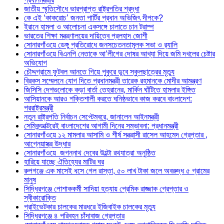
জাতীয় স্মৃতিসৌধে ভারপ্রাপ্ত রাষ্ট্রপতির শ্রদ্ধা
কে এই ‘কাকরোচ’ জনতা পার্টির প্রধান অভিজিৎ দীপকে?
ইরানে হামলা ও আলোচনা একসঙ্গে চালাতে চান ট্রাম্প
ভারতের শিক্ষা মন্ত্রণালয়ের দায়িত্বে প্রলহাদ জোশী
সোনারগাঁওয়ে ডেঙ্গু প্রতিরোধে জনসচেতনতামূলক সভা ও র‍্যালি
সোনারগাঁওয়ে বিএনপি নেতাকে আ’লীগের দোষর আখ্যা দিয়ে জমি দখলের চেষ্টার
অভিযোগ
চৌদ্দগ্রামে ফুটবল আনতে গিয়ে পুকুরে ডুবে স্কুলছাত্রের মৃত্যু
ব্রিকস সম্মেলনে যোগ দিতে প্রধানমন্ত্রী তারেক রহমানকে মোদীর আমন্ত্রণ
জিসিসি দেশগুলোকে কড়া বার্তা তেহরানের, মার্কিন ঘাঁটিতে হামলার ইঙ্গিত
আসিয়ানকে আরও শক্তিশালী করতে ঘনিষ্ঠভাবে কাজ করবে বাংলাদেশ:
পররাষ্ট্রমন্ত্রী
নতুন রাষ্ট্রপতি নির্বাচন সেপ্টেম্বরে, জানালেন আইনমন্ত্রী
সেমিকন্ডাক্টরেই বাংলাদেশের আগামী দিনের সম্ভাবনা: প্রধানমন্ত্রী
সোনারগাঁওয়ে ১২ মামলার আসামি ও শীর্ষ সন্ত্রাসী রাসেল আহমেদ গ্রেপ্তার ,
আগ্নেয়াস্ত্র উদ্ধার
সোনারগাঁওয়ে জগন্নাথ দেবের উল্টো রথযাত্রা অনুষ্ঠিত
হারিয়ে যাচ্ছে ঐতিহ্যের মাটির ঘর
রুপগঞ্জে এক মাসেই ধসে গেল রাস্তা, ৫০ লাখ টাকা জলে অবরুদ্ধ ৫ গ্রামের
মানুষ
সিদ্ধিরগঞ্জে পোশাককর্মী সাদিয়া হত্যায় প্রেমিক রাজ্জাক গ্রেপ্তার ও
স্বীকারোক্তি
প্রাইভেটকার চালকের মারধরে ইজিবাইক চালকের মৃত্যু
সিদ্ধিরগঞ্জে ৪ পরিবহন চাঁদাবাজ গ্রেপ্তার