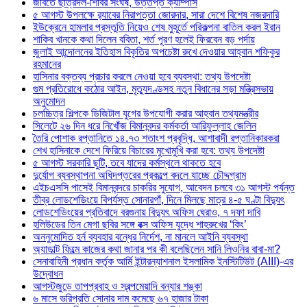
জবিতে ছাত্রদল-শিবির সংঘর্ষ, উত্তপ্ত ক্যাম্পাস
৫ আগস্ট উপলক্ষে র‌্যাবের নিরাপত্তা জোরদার, সারা দেশে বিশেষ নজরদারি
ইউক্রেনে হামলার প্রস্তুতি নিয়েও শেষ মুহূর্তে পরিকল্পনা বাতিল করল ইরান
শাকিব খানকে কথা দিলেন ববিতা, শর্ত পূরণ হলেই ফিরবেন বড় পর্দায়
জুলাই আন্দোলনের ইতিহাস বিকৃতির অপচেষ্টা রুখে দেওয়ার আহ্বান শফিকুর
রহমানের
হাসিনার বক্তব্য প্রচার করলে নেওয়া হবে ব্যবস্থা: তথ্য উপদেষ্টা
গুম প্রতিরোধে কঠোর আইন, মৃত্যুদণ্ডসহ নতুন বিধানের সড়া মন্ত্রিসভায়
অনুমোদন
চলচ্চিত্র শিল্পকে ডিজিটাল যুগের উপযোগী করার আহ্বান তথ্যমন্ত্রীর
সিলেটে ২৬ দিন ধরে নিখোঁজ বিমানবন্দর কর্মকর্তা আরিফুল্লাহ জেলিন
তৈরি পোশাক রপ্তানিতে ১৪.৭৩ শতাংশ প্রবৃদ্ধি, আশাবাদী রপ্তানিকারকরা
শেখ হাসিনাকে দেশে ফিরিয়ে বিচারের মুখোমুখি করা হবে: তথ্য উপদেষ্টা
৫ আগস্ট সরকারি ছুটি, তবে যাদের কর্মস্থলে থাকতে হবে
দুর্যোগ ব্যবস্থাপনা অধিদপ্তরের প্রকল্পে বদলে যাচ্ছে চৌদ্দগ্রাম
এইচএসসি পাসেই বিমানবন্দরে চাকরির সুযোগ, আবেদন চলবে ৩১ আগস্ট পর্যন্ত
তীব্র লোডশেডিংয়ে বিপর্যস্ত সোনারগাঁ, দিনে মিলছে মাত্র ৪-৫ ঘণ্টা বিদ্যুৎ
লোডশেডিংয়ের প্রতিবাদে বরগুনায় বিদ্যুৎ অফিস ঘেরাও, ৭ দফা দাবি
হলিউডের তিন মেগা ছবির সঙ্গে বক্স অফিস যুদ্ধে শাহরুখের ‘কিং’
অননুমোদিত হর্ন ব্যবহার বন্ধের নির্দেশ, না মানলে আইনি ব্যবস্থা
অ্যাডাল্ট ফিল্মে কাজের কথা জানার পর কী বলেছিলেন সানি লিওনির বাবা-মা?
সেনাবাহিনী প্রধান কর্তৃক আর্মি ইন্টারন্যাশনাল ইসলামিক ইনস্টিটিউট (AIII)-এর
উদ্বোধন
আগস্টজুড়ে তাপপ্রবাহ ও স্বল্পমেয়াদি বন্যার শঙ্কা
৬ মাসে ভরিপ্রতি সোনার দাম কমেছে ৬৭ হাজার টাকা