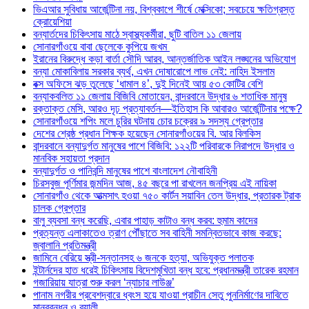
ভিএআর সুবিধায় আর্জেন্টিনা নয়, বিশ্বকাপে শীর্ষে মেক্সিকো; সবচেয়ে ক্ষতিগ্রস্ত
ক্রোয়েশিয়া
বন্যার্তদের চিকিৎসায় মাঠে স্বাস্থ্যকর্মীরা, ছুটি বাতিল ১১ জেলায়
সোনারগাঁওয়ে বাবা ছেলেকে কুপিয়ে জখম
ইরানের বিরুদ্ধে কড়া বার্তা সৌদি আরব, আন্তর্জাতিক আইন লঙ্ঘনের অভিযোগ
বন্যা মোকাবিলায় সরকার ব্যর্থ, এখন দোষারোপে লাভ নেই: নাহিদ ইসলাম
বক্স অফিসে ঝড় তুলেছে ‘ধামাল ৪’, দুই দিনেই আয় ৫৩ কোটির বেশি
বন্যাকবলিত ১১ জেলায় বিজিবি মোতায়েন, বান্দরবানে উদ্ধার ৬ শতাধিক মানুষ
রক্তাক্ত মেসি, আরও দৃঢ় প্রত্যাবর্তন—ইতিহাস কি আবারও আর্জেন্টিনার পক্ষে?
সোনারগাঁওয়ে শপিং মলে চুরির ঘটনায় চোর চক্রের ৯ সদস্য গ্রেপ্তার
দেশের শ্রেষ্ঠ প্রধান শিক্ষক হয়েছেন সোনারগাঁওয়ের বি. আর বিলকিস
বান্দরবানে বন্যাদুর্গত মানুষের পাশে বিজিবি: ১২২টি পরিবারকে নিরাপদে উদ্ধার ও
মানবিক সহায়তা প্রদান
বন্যাদুর্গত ও পানিবন্দি মানুষের পাশে বাংলাদেশ নৌবাহিনী
চিরসবুজ পূর্ণিমার জন্মদিন আজ, ৪৫ বছরে পা রাখলেন জনপ্রিয় এই নায়িকা
সোনারগাঁও থেকে আত্মসাৎ হওয়া ৭৫০ কার্টন সয়াবিন তেল উদ্ধার, প্রতারক ট্রাক
চালক গ্রেপ্তার
বালু ব্যবসা বন্ধ করেছি, এবার পাহাড় কাটাও বন্ধ করব: হুমাম কাদের
প্রত্যন্ত এলাকাতেও ত্রাণ পৌঁছাতে সব বাহিনী সমন্বিতভাবে কাজ করছে:
জ্বালানি প্রতিমন্ত্রী
জামিনে বেরিয়ে স্ত্রী-সন্তানসহ ৬ জনকে হত্যা, অভিযুক্ত পলাতক
ইন্টার্নদের হাত ধরেই চিকিৎসায় বিদেশমুখিতা বন্ধ হবে: প্রধানমন্ত্রী তারেক রহমান
গজারিয়ায় যাত্রা শুরু করল ‘ন্যাচার লাউঞ্জ’
পানাম নগরীর প্রবেশদ্বারে ধ্বংস হয়ে যাওয়া প্রাচীন সেতু পুননির্মাণের দাবিতে
মানববন্ধন ও র‌্যালী