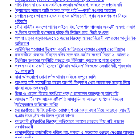
শাড়ি কিনে না দেওয়ায় স্বামীকে হত্যার অভিযোগ, ভারতে গ্রেপ্তার নারী
‘ক্যামেরার সামনে আমি অনেক আনন্দ পাই’—কাজী নওশাবা আহমেদ
নেপালে চলবে ভারতের ২০০ ও ৫০০ রুপির নোট, প্রায় এক দশক পর নিয়মে
পরিবর্তন
যৌথ বাহিনীর ক্যাম্পে পানির লাইনে বিষ, ‘স্পেশাল পাওয়ার অ্যাক্টে’ মামলা: এসপি
সংবিধান অনুযায়ী যথাসময়ে রাষ্ট্রপতি নির্বাচন হবে: মির্জা ফখরুল
শাপলা চত্বর হত্যাকাণ্ড: ৪১ জনের বিরুদ্ধে মানবতাবিরোধী অপরাধের আনুষ্ঠানিক
অভিযোগ
আইসিসির পরোয়ানা উপেক্ষা করেই জাতিসংঘে যাওয়ার ঘোষণা নেতানিয়াহুর
রাজবাড়ীতে ট্রেনের বিচ্ছিন্ন বগির সঙ্গে বাস-অটোর সংঘর্ষে নিহত ২, আহত ৬
ট্রিলিয়ন ডলারের অর্থনীতি গড়তে বড় বিনিয়োগ প্রয়োজন: শামা ওবায়েদ
প্রথম ওড়িয়া তরুণী হিসেবে ‘ইন্ডিয়ান আইডল’ জিতলেন জ্যোতির্ময়ী, পুরস্কার
২০ লাখ রুপি
নানা অভিযোগে সোনারগাঁও থানার ওসিকে রংপুরে বদলি
আপনারা যদি সহযোগিতা করেন আগামী বিশ্বকাপ খেলা লাভজনক ইভেন্টে নিয়ে
যাওয়া হবে- তথ্যমন্ত্রী
জিয়া ও খালেদা জিয়ার সমাধিতে শ্রদ্ধা জানালেন ভারপ্রাপ্ত রাষ্ট্রপতি
আজাদ পার্টির পক্ষ সাবেক রাষ্ট্রপতি সাহাবুদ্দিন ও আবদুল হামিদের বিরুদ্ধে
ট্রাইব্যুনালে অভিযোগ দাখিল
সোনারগাঁওয়ে ফিলিং স্টেশনে বোমাসদৃশ তালাবদ্ধ ব্যাগ নিয়ে আতঙ্ক, আড়াই
ঘণ্টার উৎকণ্ঠার পর মিলল পুরনো কাপড়
পদত্যাগী রাষ্ট্রপতির বিরুদ্ধে অভিযোগে আমলে নেওয়ার কিছু নাই বললেন
স্বরাষ্ট্রমন্ত্রী
পদোন্নতিতে রাজনৈতিক পরিচয় নয়, দক্ষতা ও সততাকে গুরুত্ব দেওয়ার আহ্বান
প্রধানমন্ত্রীর