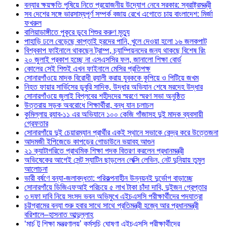
বন্যার ক্ষয়ক্ষতি পুষিয়ে নিতে প্রয়োজনীয় উদ্যোগ নেবে সরকার: স্বরাষ্ট্রমন্ত্রী
সব দেশের সঙ্গে ভারসাম্যপূর্ণ সম্পর্ক বজায় রেখে এগোতে চায় বাংলাদেশ: মির্জা
ফখরুল
বালিয়াডাঙ্গীতে পুকূরে ডুবে শিশুর করুণ মৃত্যু
পাহাড়ি ঢলে বেড়েছে কাপ্তাই হ্রদের পানি, খুলে দেওয়া হলো ১৬ জলকপাট
বিশ্বকাপ ফাইনালে থাকছেন ট্রাম্প, চ্যাম্পিয়নদের জন্য থাকছে বিশেষ রিং
২০ জুলাই প্রকাশ হচ্ছে না এসএসসির ফল, জানালো শিক্ষা বোর্ড
কোলের সেই শিশুই এখন ফাইনালে মেসির প্রতিপক্ষ
সোনারগাঁওয়ে মাদক বিরোধী র‌্যালী করায় যুবককে কুপিয়ে ও পিটিয়ে জখম
নিহত ফায়ার সার্ভিসের ডুবুরি সাদিক, উদ্ধার অভিযান শেষে মরদেহ উদ্ধার
সোনারগাঁওয়ে জুলাই বিপ্লবের শহীদদের স্মরণে স্মরণ সভা অনুষ্ঠিত
উত্তরায় সড়ক অবরোধে শিক্ষার্থীরা, বন্ধ যান চলাচল
কুমিল্লায় র‍্যাব-১১ এর অভিযানে ১০০ কেজি গাঁজাসহ দুই মাদক ব্যবসায়ী
গ্রেফতার
সোনারগাঁয়ে দুই চেয়ারম্যান প্রার্থীর একই স্থানে সভাকে কেন্দ্র করে উত্তেজনা
আদমজী ইপিজেডে কাপড়ের গোডাউনে ভয়াবহ আগুন
২১ ক্যাটাগরিতে প্রাথমিক শিক্ষা পদক বিতরণ করলেন প্রধানমন্ত্রী
অভিষেকের আগেই সেন্ট স্যাটিন ছাড়লেন লেক্সি লেভিন, নেট দুনিয়ায় তুমুল
আলোচনা
ভারী বর্ষণে বন্যা-জলাবদ্ধতা: পরিকল্পনাহীন উন্নয়নই দুর্ভোগ বাড়াচ্ছে
সোনারগাঁয়ে ডিজিএফআই পরিচয়ে ৫ লাখ টাকা চাঁদা দাবি, দুইজন গ্রেপ্তার
৩ দফা দাবি নিয়ে সংসদ ভবন অভিমুখে এইচএসসি পরীক্ষার্থীদের পদযাত্রা
চট্টগ্রামের বন্যা শুরু হবার সাথে সাথে প্রতিমন্ত্রী হজ্বে আর প্রধানমন্ত্রী
বরিশালে–হাসনাত আব্দুল্লাহ
‘মার্চ টু শিক্ষা মন্ত্রণালয়’ কর্মসূচি ঘোষণা এইচএসসি পরীক্ষার্থীদের