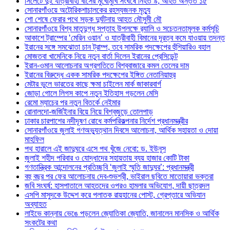
সিলেটে দুই যাত্রীবাহী বাসের মুখোমুখি সংঘর্ষে নিহত ৯, আহত অন্তত ১৫
সোনারগাঁওয়ে অটোরিকশাচালকের রহস্যজনক মৃত্যু
শো শেষে ফেরার পথে সড়ক দুর্ঘটনায় আহত মৌসুমী মৌ
সোনারগাঁওয়ে বিশ্ব মাতৃদুগ্ধ সপ্তাহ উপলক্ষে র‍্যালি ও সচেতনতামূলক কর্মসূচি
আকাশে ট্রাম্পের ‘মেরিন ওয়ান’ ও যাত্রীবাহী বিমানের দূরত্ব কমে যাওয়ায় তদন্ত
ইরানের সঙ্গে সমঝোতা চান ট্রাম্প, তবে সামরিক পদক্ষেপের হুঁশিয়ারিও বহাল
মোজতবা খামেনিকে নিয়ে নতুন বার্তা দিলেন ইরানের প্রেসিডেন্ট
ইরান-ওমান আলোচনার অগ্রগতিতে বিশ্ববাজারে কমল তেলের দাম
ইরানের বিরুদ্ধে একক সামরিক পদক্ষেপের ইঙ্গিত নেতানিয়াহুর
মেটার ভুলে ভারতের কাছে ক্ষমা চাইলেন মার্ক জাকারবার্গ
জোড়া গোলে লিগস কাপে নতুন ইতিহাস গড়লেন মেসি
রেমো ম্যাচের পর নতুন বিতর্কে নেইমার
রোনালদো-জর্জিইনার বিয়ে নিয়ে বিশ্বজুড়ে তোলপাড়
ঢাকার চারপাশের নদীদূষণ রোধে কর্মপরিকল্পনার নির্দেশ প্রধানমন্ত্রীর
সোনারগাঁওয়ে জুলাই গণঅভ্যুত্থান দিবসে আলোচনা, আর্থিক সহায়তা ও দোয়া
মাহফিল
পথ হারালে এই জাদুঘরে এসে পথ খুঁজে নেবো: ড. ইউনূস
জুলাই শহীদ পরিবার ও যোদ্ধাদের সহায়তায় ব্যয় হাজার কোটি টাকা
গণতান্ত্রিক আন্দোলনের প্রতিচ্ছবি ‘জুলাই স্মৃতি জাদুঘর’: প্রধানমন্ত্রী
বহু বছর পর ফের আলোচনায় দেব-শুভশ্রী, ভাইরাল ছবিতে মাতোয়ারা ভক্তরা
জবি সংঘর্ষ: হাসপাতালে আহতদের ওপরও হামলার অভিযোগ, দায়ী ছাত্রদল
এসপি মাসুদকে উদ্দেশ করে পলাতক রায়হানের পোস্ট, গ্রেপ্তারে অভিযান
অব্যাহত
লাইভে কান্নায় ভেঙে পড়লেন জ্যোতিকা জ্যোতি, জানালেন মানসিক ও আর্থিক
সংকটের কথা