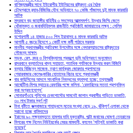
বাণিজ্যমন্ত্রীর সাথে ইউরোপীয় ইউনিয়নের রাষ্ট্রদূত এর বৈঠক
চৌদ্দগ্রামে র‌্যাব-বিজিবির যৌথ অভিযানে ৭০ কেজি গাঁজাসহ দুই মাদক কারবারি
আটক
সুন্দরবনে বড় জাহাঙ্গীর বাহিনীর ৩ সদস্যের আত্মসমর্পণ, উদ্ধার জিম্মি জেলে
ধোঁকামুক্ত ও জবাবদিহিমূলক রাজনীতি প্রতিষ্ঠাই জামায়াতের লক্ষ্য : সেলিম
উদ্দিন
যশোরগামী ১৪ হাজার ৫০০ পিস ইয়াবাসহ ৪ মাদক কারবারি আটক
আগামী ৫ বছরে বিদেশে ১ কোটি দক্ষ কর্মী পাঠাবে সরকার
মাননীয় প্রধানমন্ত্রীর প্রতিরক্ষা উপদেষ্টার সঙ্গে নেদারল্যান্ডসের রাষ্ট্রদূতের
সৌজন্য সাক্ষাৎ
সড়ক, রেল, বন্দর ও বিশ্ববিদ্যালয় প্রকল্পে ভূমি অধিগ্রহণ অনুমোদন
বান্দরবানে বন্যার্তদের খাদ্য সহায়তা, শতাধিক পর্যটককে উদ্ধার করল বিজিবি
বন্যায় বিচ্ছিন্ন সাজেক, ত্রাণ কার্যক্রম জোরদার প্রশাসনের
শেয়ারবাজার কেলেঙ্কারির হোতাদের বিচার হবে: প্রধানমন্ত্রী
বার কাউন্সিলের আদলে সাংবাদিক নিবন্ধনের ব্যবস্থা হচ্ছে: তথ্যমন্ত্রী
আর্জেন্টিনা-মিশর ম্যাচের রেফারির পক্ষে কলিনা, ‘রেফারিদের সততা প্রশ্নবিদ্ধ
করা অগ্রহণযোগ্য’
সোনারগাঁওয়ে পুলিশের চেকপোস্টের সামনেই জাপান প্রবাসীর গাড়িতে ডাকাতি,
৩০ লাখ টাকার স্বর্ণ লুট
টানা বৃষ্টিতে কক্সবাজারে পাহাড়ধসে মৃতের সংখ্যা বেড়ে ১৯, ঝুঁকিপূর্ণ এলাকা থেকে
সরানো হচ্ছে বাসিন্দাদের
ইরানের ৯০ লক্ষ্যবস্তুতে হামলার দাবি যুক্তরাষ্ট্র, পাল্টা জবাবের ঘোষণা তেহরানের
মিশরের পক্ষ নিলেন নিউইয়র্কের মেয়র মামদানী, বললেন ‘সত্যিই ডাকাতি করা
হয়েছে!’
বিশ্বাস আর ধৈর্যের ম্যাজিকে শেষ আটে স্পেন