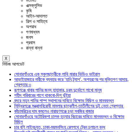
মতামত
এক্সক্লুসিভ
কৃষি
আইন-আদালত
শিল্প ও সাহিত্য
অপরাধ
গণমাধ্যম
জবস
প্রবাস
রান্না বান্না
X
নিউজ আপডেট
সোনারগাঁওয়ে এক স্কুলছাত্রীকে লাথি মারার ভিডিও ভাইরাল
আড়াইহাজারে নারীকে ব্যবহার করে ‘হানি ট্র্যাপ’, অপহরণের পর মুক্তিপণ আদায়,
গ্রেপ্তার ৩
রূপগঞ্জে খাবার পানির জন্য হাহাকার, চরম দুর্ভোগে লাখো মানুষ
শহীদ পরিবারের পাশে থাকবো-দিপু ভূঁইয়া
বন্দরে নতুন পানির পাম্প স্থাপনের দাবিতে বিক্ষোভ মিছিল ও মানববন্ধন
সিদ্ধিরগঞ্জে সন্ত্রাসবিরোধী মামলায় ছাত্রলীগ-তাতীলীগের দুই নেতা গ্রেপ্তার ‎
কাঁচামরিচের দাম কমলেও নারায়ণগঞ্জে চড়া সবজির বাজার
সোনারগাঁওয়ে অটোরিকশা চালক হত্যার বিচারের দাবিতে মানববন্ধন ও বিক্ষোভ
মিছিল
চার বগি লাইনচ্যুত, ঢাকা-ময়মনসিংহ রেলপথে ট্রেন চলাচল বন্ধ