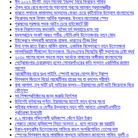
ঈদ ২০২৭ টার্গেট, নতুন সিনেমা ‘নিঃস্ব’ নিয়ে ফিরছেন শাকিব
ঐক্য ধরে রেখে জনগণের প্রত্যাশা পূরণের আহ্বান প্রধানমন্ত্রীর
ভারতে পলাতক কামালসহ অন্যদের ফেরত চেয়ে কূটনৈতিক উদ্যোগ বাংলাদেশের
শিরোপার সঙ্গে বিশাল আর্থিক পুরস্কার, উৎসবে মাতোয়ারা স্পেন
পুরুষদের সুরক্ষায় পৃথক আইন চেয়ে হাইকোর্টে রিট
সড়ক নিরাপত্তায় কড়াকড়ি, অবৈধ হর্ন ব্যবহারে ছাড় নয়
মধ্যপ্রাচ্যে সংকট আরও গভীর, সৌদি-হুথি উত্তেজনায় নতুন মোড়
ইউক্রেনে শস্যবাহী জাহাজে হামলা, ভারতের তীব্র নিন্দা
টানা দশম রাতে ইরানে মার্কিন হামলা, একাধিক বিস্ফোরণে নতুন উত্তেজনা
লালমনিরহাট সীমান্তে উত্তেজনা, বিএসএফের সিমেন্টের খুঁটি স্থাপনের চেষ্টা ব্যর্থ
২০৩০ সালের মধ্যে সড়কে মৃত্যু অর্ধেকে নামানোর অঙ্গীকার বাংলাদেশের
পেট্রোবাংলার চেয়ারম্যান হলেন সোনারগাঁওয়ের কৃতি সন্তান ওয়ালিউর রহমান
আপেল
আর্জেন্টিনার হারে দুঃখ পাইনি, স্পেনই জয়ের যোগ্য ছিল: ট্রাম্প
বিশ্বকাপ জিতলে বিয়ে! আর্জেন্টিনার হারের পর যা বললেন পরীমনি
বাবা আলাদা, তবু অটুট দুই ভাইয়ের বন্ধন—ইয়ামালের ছোট ভাই কিয়েনকে ঘিরে
কৌতূহল
সব শিক্ষাপ্রতিষ্ঠানের জন্য জরুরি নির্দেশনা
উনিশেই ফুটবলের পূর্ণতা, ইয়ামালের হাতেই নতুন যুগের সূচনা
সাইবার সক্ষমতা ও দেশীয় উদ্ভাবনে নতুন গতি আনতে এমআইএসটিতে
প্রতিরক্ষা উপদেষ্টা
৫.২ মাত্রার শক্তিশালী ভূমিকম্পে কেঁপে উঠল ইরান
পেরুতে জোড়া ভূমিকম্পে নিহত অন্তত ৫, ধসে পড়েছে বহু ঘরবাড়ি
ইরান-যুক্তরাষ্ট্র উত্তেজনায় লাফিয়ে বাড়ল অপরিশোধিত তেলের দাম
স্পেনের বিশ্বকাপ জয়ে সামাজিক মাধ্যমে অভিনন্দন জানালেন শাকিব, বুবলী ও