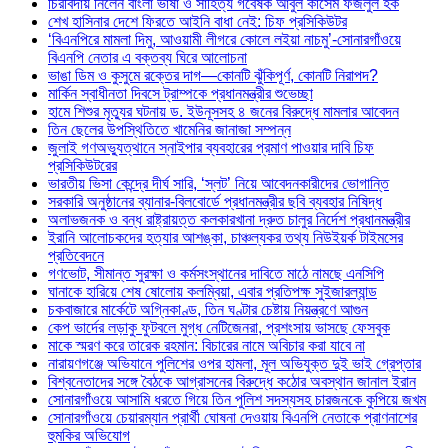
চিরবিদায় নিলেন বাংলা ভাষা ও সাহিত্য গবেষক আবুল কাসেম ফজলুল হক
শেখ হাসিনার দেশে ফিরতে আইনি বাধা নেই: চিফ প্রসিকিউটর
‘বিএনপিরে মামলা দিমু, আওয়ামী লীগরে কোলে লইয়া নাচমু’-সোনারগাঁওয়ে
বিএনপি নেতার এ বক্তব্য ঘিরে আলোচনা
ভাঙা ডিম ও কুসুমে রক্তের দাগ—কোনটি ঝুঁকিপূর্ণ, কোনটি নিরাপদ?
মার্কিন স্বাধীনতা দিবসে ট্রাম্পকে প্রধানমন্ত্রীর শুভেচ্ছা
হামে শিশুর মৃত্যুর ঘটনায় ড. ইউনূসসহ ৪ জনের বিরুদ্ধে মামলার আবেদন
তিন ছেলের উপস্থিতিতে খামেনির জানাজা সম্পন্ন
জুলাই গণঅভ্যুত্থানে স্নাইপার ব্যবহারের প্রমাণ পাওয়ার দাবি চিফ
প্রসিকিউটরের
ভারতীয় ভিসা কেন্দ্রে দীর্ঘ সারি, ‘স্লট’ নিয়ে আবেদনকারীদের ভোগান্তি
সরকারি অনুষ্ঠানের ব্যানার-বিলবোর্ডে প্রধানমন্ত্রীর ছবি ব্যবহার নিষিদ্ধ
অলাভজনক ও বন্ধ রাষ্ট্রায়ত্ত কলকারখানা দ্রুত চালুর নির্দেশ প্রধানমন্ত্রীর
ইরানি আলোচকদের হত্যার আশঙ্কা, চাঞ্চল্যকর তথ্য নিউইয়র্ক টাইমসের
প্রতিবেদনে
গণভোট, সীমান্ত সুরক্ষা ও কর্মসংস্থানের দাবিতে মাঠে নামছে এনসিপি
ঘানাকে হারিয়ে শেষ ষোলোয় কলম্বিয়া, এবার প্রতিপক্ষ সুইজারল্যান্ড
চকবাজারে মার্কেটে অগ্নিকাণ্ড, তিন ঘণ্টার চেষ্টায় নিয়ন্ত্রণে আগুন
কেপ ভার্দের লড়াকু ফুটবলে মুগ্ধ নেটিজেনরা, প্রশংসায় ভাসছে ফেসবুক
মাকে স্মরণ করে তারেক রহমান: বিচারের নামে অবিচার করা যাবে না
নারায়ণগঞ্জে অভিযানে পুলিশের ওপর হামলা, মূল অভিযুক্ত দুই ভাই গ্রেপ্তার
বিশ্বনেতাদের সঙ্গে বৈঠকে আগ্রাসনের বিরুদ্ধে কঠোর অবস্থান জানাল ইরান
সোনারগাঁওয়ে আসামি ধরতে গিয়ে তিন পুলিশ সদস্যসহ চারজনকে কুপিয়ে জখম
সোনারগাঁওয়ে চেয়ারম্যান প্রার্থী ঘোষনা দেওয়ায় বিএনপি নেতাকে প্রাণনাশের
হুমকির অভিযোগ