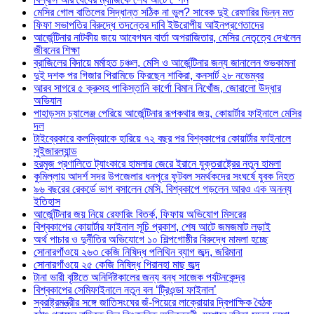
মেসির গোল বাতিলের সিদ্ধান্ত সঠিক না ভুল? সাবেক দুই রেফারির ভিন্ন মত
ফিফা সভাপতির বিরুদ্ধে তদন্তের দাবি ইউরোপীয় আইনপ্রণেতাদের
আর্জেন্টিনার নাটকীয় জয়ে আবেগঘন বার্তা অপরাজিতার, মেসির নেতৃত্বে দেখলেন
জীবনের শিক্ষা
ব্রাজিলের বিদায়ে মর্মাহত চঞ্চল, মেসি ও আর্জেন্টিনার জন্য জানালেন শুভকামনা
দুই দশক পর গিজার পিরামিডে ফিরছেন শাকিরা, কনসার্ট ২৮ নভেম্বর
আরব সাগরে ৫ ক্রুসহ পাকিস্তানি কার্গো বিমান নিখোঁজ, জোরালো উদ্ধার
অভিযান
পাহাড়সম চ্যালেঞ্জ পেরিয়ে আর্জেন্টিনার রূপকথার জয়, কোয়ার্টার ফাইনালে মেসির
দল
টাইব্রেকারে কলম্বিয়াকে হারিয়ে ৭২ বছর পর বিশ্বকাপের কোয়ার্টার ফাইনালে
সুইজারল্যান্ড
হরমুজ প্রণালিতে ট্যাংকারে হামলার জেরে ইরানে যুক্তরাষ্ট্রের নতুন হামলা
কুমিল্লায় আদর্শ সদর উপজেলার ধনপুরে ফুটবল সমর্থকদের সংঘর্ষে যুবক নিহত
৯৬ বছরের রেকর্ডে ভাগ বসালেন মেসি, বিশ্বকাপে গড়লেন আরও এক অনন্য
ইতিহাস
আর্জেন্টিনার জয় নিয়ে রেফারিং বিতর্ক, ফিফায় অভিযোগ মিসরের
বিশ্বকাপের কোয়ার্টার ফাইনাল সূচি প্রকাশ, শেষ আটে জমজমাট লড়াই
অর্থ পাচার ও দুর্নীতির অভিযোগে ১০ শিল্পগোষ্ঠীর বিরুদ্ধে মামলা হচ্ছে
সোনারগাঁওয়ে ২৬৩ কেজি নিষিদ্ধ পলিথিন ব্যাগ জব্দ, জরিমানা
সোনারগাঁওয়ে ২৫ কেজি নিষিদ্ধ পিরানহা মাছ জব্দ
টানা ভারী বৃষ্টিতে অনির্দিষ্টকালের জন্য বন্ধ সাজেক পর্যটনকেন্দ্র
বিশ্বকাপের সেমিফাইনালে নতুন বল ‘ট্রিওন্ডা ফাইনাল’
স্বরাষ্ট্রমন্ত্রীর সঙ্গে জাতিসংঘের জঁ-পিয়েরে লাক্রোয়ার দ্বিপাক্ষিক বৈঠক