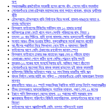
অপু
প্রধানমন্ত্রীর রাজনৈতিক সহকারী হলেন রাশেদ খাঁন, পেলেন সচিব পদমর্যাদা
সোনারগাঁওয়ে ঢাকা-চট্টগ্রাম মহাসড়কের নানা স্থানে খানাখন্দ, বাড়ছে দুর্ঘটনার
ঝুঁকি
চৌদ্দগ্রামে চৌদ্দগ্রামে বাড়ি নির্মাণকে ঘিরে সংঘর্ষ, হামলা-ভাঙচুরে আহত ৪,
থানায় অভিযোগ
বিশ্বকাপ ফাইনালের টিকিটের সর্বনিম্ন দাম ১০ হাজার ডলার!
মানিকগঞ্জে চাকা ফেটে খালে পড়ল সেলফি পরিবহনের বাস, নিহত ১
তদন্ত ১৮ বার পিছিয়ে, হাদি হত্যা মামলায় ক্ষোভ ভুক্তভোগী পরিবারের
সংঘাত আরও তীব্র হওয়ার ইঙ্গিত, যুক্তরাষ্ট্রকে সতর্ক করলেন খামেনি
আ.লীগের প্রার্থিতা নিয়ে সিদ্ধান্ত নেবে ইসি ও আদালত: রিজভী
ফাইনালের আগে মেসি ঠেকানোর রণকৌশল জানাল স্পেন
বিশ্বকাপ ফাইনালে ঢাকার মঞ্চ মাতাবেন সঞ্জয় দেব ও প্রীতম হাসান
এমবাপ্পের জোড়া গোলে কঠিন হলো মেসির গোল্ডেন বুটের লড়াই
সুন্দরবন-১২ লঞ্চের সঙ্গে সংঘর্ষে ট্রলার ডুবি, আটজন প্রাণে বাঁচলেন
সোনারগাঁওয়ে মুচলেকা দিয়ে মাদক ব্যবসা ছাড়লেন দুই মাদক ব্যবসায়ী
কুমিল্লায় বিজিবির অভিযানে প্রায় ৭৫ লাখ টাকার ভারতীয় শাড়ি জব্দ
মাদক নির্মূলে খেলার মাঠই বড় শক্তি – সোনারগাঁওয়ে এমপি আজহারুল ইসলাম
মান্নান
রাজধানীতে আরও ৫০ স্পটে স্বয়ংক্রিয় ট্রাফিক লাইট চালুর নির্দেশ প্রধানমন্ত্রীর
তীব্র তাপপ্রবাহে আলজেরিয়াজুড়ে শতাধিক দাবানল, প্রাণ গেল ১১ জনের
ইরানে পানি বিশুদ্ধকরণ কেন্দ্রে হামলা, ২০ গ্রামের পানি সরবরাহ বন্ধ
কক্সবাজার সীমান্ত পরিদর্শনে বিজিবি মহাপরিচালক, বন্যাদুর্গতদের মাঝে ত্রাণ
বিতরণ
ফাইনালের আগে আত্মবিশ্বাসী মেসি, দলগত শক্তিতেই ভরসা