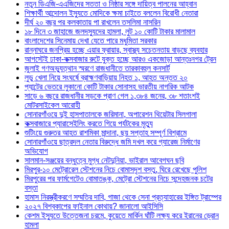
নতুন ডিএজি-এএজিদের সততা ও নিষ্ঠার সঙ্গে দায়িত্ব পালনের আহ্বান
শিক্ষার্থী আন্দোলন ইস্যুতে মোদিকে ক্ষমা চাইতে বললেন বিরোধী নেতারা
দীর্ঘ ২০ বছর পর কলকাতায় পা রাখলেন তসলিমা নাসরিন
১৮ দিনে ৩ জাহাজে জলদস্যুদের হামলা, লুট ১০ কোটি টাকার মালামাল
বাংলাদেশের সিনেমায় দেখা যেতে পারে মধুমিতা সরকার
রান্নাঘরে জনপ্রিয় হচ্ছে এয়ার ফ্রায়ার, স্বাস্থ্য সচেতনতায় বাড়ছে ব্যবহার
আগস্টেই ঢাকা-কক্সবাজার রুটে যুক্ত হচ্ছে আরও একজোড়া আন্তঃনগর ট্রেন
জুলাই গণঅভ্যুত্থান স্মরণে রাজধানীতে তারকাবহুল কনসার্ট
লুডু খেলা নিয়ে সংঘর্ষে ব্রাহ্মণবাড়িয়ায় নিহত ১, আহত অন্তত ২০
প্যান্টের ভেতরে লুকানো কোটি টাকার সোনাসহ ভারতীয় নাগরিক আটক
সাড়ে ৬ বছরে রাজধানীর সড়কে প্রাণ গেল ১,৩৮৪ জনের, ৩৮ শতাংশই
মোটরসাইকেল আরোহী
সোনারগাঁওয়ে দুই হাসপাতালকে জরিমানা, অপারেশন থিয়েটার সিলগালা
কক্সবাজারে প্যারাসেইলিং করতে গিয়ে পর্যটকের মৃত্যু
শুটিংয়ে গুরুতর আহত রাশমিকা মান্দানা, ছয় সপ্তাহ সম্পূর্ণ বিশ্রামে
সোনারগাঁওয়ে ছাত্রদল নেতার বিরুদ্ধে জমি দখল করে গ্যারেজ নির্মাণের
অভিযোগ
সালমান-সঞ্জয়ের বন্ধুত্বে মুগ্ধ নেটদুনিয়া, ভাইরাল আবেগঘন ছবি
মিরপুর-১০ মেট্রোরেল স্টেশনের নিচে বোমাসদৃশ বস্তু, ঘিরে রেখেছে পুলিশ
মিরপুরের পর ফার্মগেটেও বোমাতঙ্ক, মেট্রো স্টেশনের নিচে সন্দেহজনক চটের
বস্তা
হামাস নিরস্ত্রীকরণে সম্মতির দাবি, গাজা থেকে সেনা প্রত্যাহারের ইঙ্গিত ট্রাম্পের
২০২৭ বিশ্বকাপের ফাইনাল কোথায়? জানালো আইসিসি
কেশম ইস্যুতে উত্তেজনা চরমে, কুয়েতে মার্কিন ঘাঁটি লক্ষ্য করে ইরানের ড্রোন
হামলা