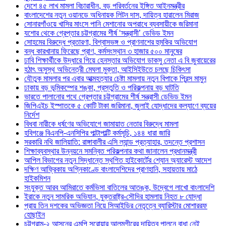
দেশে ৪৫ লাখ মামলা বিচারাধীন, বড় পরিবর্তনের ইঙ্গিত আইনমন্ত্রীর
বাংলাদেশের নতুন ওয়ানডে অধিনায়ক লিটন দাস, দায়িত্ব হারালেন মিরাজ
সোনারগাঁওয়ে খাসির মাংসে পানি মেশানোর অপরাধে ব্যবসায়ীকে জরিমানা
যশোর থেকে গ্রেপ্তার চট্টগ্রামের শীর্ষ ‘সন্ত্রাসী’ ডেভিড ইমন
সোহমের বিরুদ্ধে প্রতারণা, বিশ্বাসভঙ্গ ও প্রাণনাশের হুমকির অভিযোগ
বন্ধ কারখানায় ফিরেছে প্রাণ, কর্মসংস্থান ৩ হাজার ৫০০ মানুষের
ঢাবি শিক্ষার্থীকে উদ্ধারে গিয়ে হেনস্তার অভিযোগ ডাকসু নেতা এ বি জুবায়েরের
হঠাৎ অসুস্থ অভিনেত্রী মেঘলা মুক্তা, আইসিইউতে চলছে চিকিৎসা
যৌতুক মামলার পর এবার আত্মহত্যার চেষ্টা মামলায় নতুন বিপাকে প্রিন্স মামুন
ঢাকায় বড় ভূমিকম্পের শঙ্কা, প্রস্তুতি ও পরিকল্পনায় বড় ঘাটতি
ভারতে পালানোর পথে গ্রেপ্তার চট্টগ্রামের শীর্ষ সন্ত্রাসী ডেভিড ইমন
জিপিএইচ ইস্পাতকে ৫ কোটি টাকা জরিমানা, জুলাই যোদ্ধাদের কল্যাণে ব্যয়ের
নির্দেশ
বিধবা নারীকে ধর্ষণের অভিযোগে জামায়াত নেতার বিরুদ্ধে মামলা
হবিগঞ্জে বিএনপি-এনসিপির পাল্টাপাল্টি কর্মসূচি, ১৪৪ ধারা জারি
সরকারি নথি জালিয়াতি: রাঙ্গাবালীর এসি ল্যান্ড প্রত্যাহার, তদন্তে প্রশাসন
শিক্ষাব্যবস্থার উন্নয়নে সমন্বিত পরিকল্পনার কথা জানালেন প্রধানমন্ত্রী
আপিল বিভাগের নতুন সিদ্ধান্তে স্থগিত হাইকোর্টের শ্যোন অ্যারেস্ট আদেশ
দক্ষিণ আফ্রিকায় অগ্নিকাণ্ডে বাংলাদেশিদের প্রাণহানি, সহায়তায় মাঠে
হাইকমিশন
সংযুক্ত আরব আমিরাতে কর্মভিসা বাতিলের আতঙ্ক, উদ্বেগে লাখো বাংলাদেশি
ইরাকে নতুন সামরিক অভিযান, যুক্তরাষ্ট্র-সৌদির হামলায় নিহত ৮ যোদ্ধা
প্রায় তিন দশকের অভিজ্ঞতা নিয়ে সিআইডির নেতৃত্বে ব্যারিস্টার মোশাররফ
হোছাইন
চট্টগ্রাম-২ আসনের এমপি সরোয়ার আলমগীরের দায়িত্ব পালনে বাধা নেই