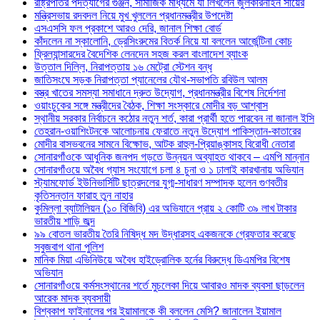
রাষ্ট্রপতির পদত্যাগের গুঞ্জন, সামাজিক মাধ্যমে যা লিখলেন জুলকারনাইন সায়ের
মন্ত্রিসভায় রদবদল নিয়ে মুখ খুললেন প্রধানমন্ত্রীর উপদেষ্টা
এসএসসি ফল প্রকাশে আরও দেরি, জানাল শিক্ষা বোর্ড
কাঁদলেন না স্কালোনি, ড্রেসিংরুমের বিতর্ক নিয়ে যা বললেন আর্জেন্টিনা কোচ
ফ্রিল্যান্সারদের বৈদেশিক লেনদেন সহজ করল বাংলাদেশ ব্যাংক
উত্তাল দিল্লি, নিরাপত্তায় ১৬ মেট্রো স্টেশন বন্ধ
জাতিসংঘে সড়ক নিরাপত্তা প্যানেলের যৌথ-সভাপতি রবিউল আলম
বস্ত্র খাতের সমস্যা সমাধানে দ্রুত উদ্যোগ, প্রধানমন্ত্রীর বিশেষ নির্দেশনা
ওয়াংচুকের সঙ্গে মন্ত্রীদের বৈঠক, শিক্ষা সংস্কারে মোদীর বড় আশ্বাস
স্থানীয় সরকার নির্বাচনে কঠোর নতুন শর্ত, কারা প্রার্থী হতে পারবেন না জানাল ইসি
তেহরান-ওয়াশিংটনকে আলোচনায় ফেরাতে নতুন উদ্যোগ পাকিস্তান-কাতারের
মোদীর বাসভবনের সামনে বিক্ষোভ, আটক রাহুল-প্রিয়াঙ্কাসহ বিরোধী নেতারা
সোনারগাঁওকে আধুনিক জনপদ গড়তে উন্নয়ন অব্যাহত থাকবে – এমপি মান্নান
সোনারগাঁওয়ে অবৈধ গ্যাস সংযোগে চলা ৪ চুনা ও ১ ঢালাই কারখানায় অভিযান
স্ট্যামফোর্ড ইউনিভার্সিটি ছাত্রদলের যুগ্ম-সাধারণ সম্পাদক হলেন গুণবতীর
কৃতিসন্তান ফারাহ তুন নাহার
কুমিল্লা ব্যাটালিয়ন (১০ বিজিবি) এর অভিযানে প্রায় ২ কোটি ৩৯ লাখ টাকার
ভারতীয় শাড়ি জব্দ
৯৯ বোতল ভারতীয় তৈরি নিষিদ্ধ মদ উদ্ধারসহ একজনকে গ্রেফতার করেছে
সবুজবাগ থানা পুলিশ
মানিক মিয়া এভিনিউয়ে অবৈধ হাইড্রোলিক হর্নের বিরুদ্ধে ডিএমপির বিশেষ
অভিযান
সোনারগাঁওয়ে কর্মসংস্থানের শর্তে মুচলেকা দিয়ে আবারও মাদক ব্যবসা ছাড়লেন
আরেক মাদক ব্যবসায়ী
বিশ্বকাপ ফাইনালের পর ইয়ামালকে কী বললেন মেসি? জানালেন ইয়ামাল