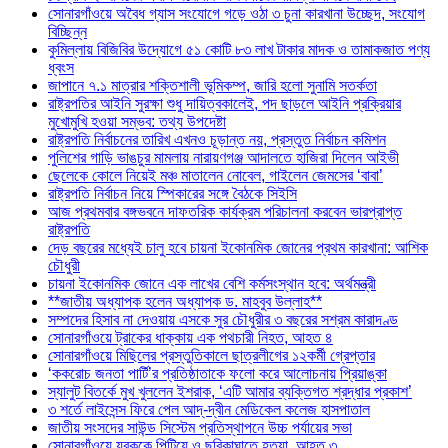
সোনারগাঁওয়ে অবৈধ গ্যাস সংযোগে গড়ে ওঠা ৩ চুনা কারখানা উচ্ছেদ, সংযোগ
বিচ্ছিন্ন
কুমিল্লায় বিজিবির উদ্যোগে ৫১ কোটি ৮৩ লাখ টাকার মাদক ও তামাকজাত পণ্য
ধ্বংস
জাপানে ৭.১ মাত্রার শক্তিশালী ভূমিকম্প, জারি হলো সুনামি সতর্কতা
রাষ্ট্রপতির আইনি সুরক্ষা শুধু দায়িত্বকালেই, পদ ছাড়লে আইনি প্রক্রিয়ার
মুখোমুখি হওয়া সম্ভব: তথ্য উপদেষ্টা
রাষ্ট্রপতি নির্বাচনের তারিখ এখনও চূড়ান্ত নয়, প্রস্তুত নির্বাচন কমিশন
পুলিশের গাড়ি ভাঙচুর মামলায় নারায়ণগঞ্জ আদালতে হাজিরা দিলেন আইভী
ছেলেকে কোলে নিয়েই মঞ্চ মাতালেন নোবেল, গাইলেন জেমসের ‘বাবা’
রাষ্ট্রপতি নির্বাচন নিয়ে স্পিকারের সঙ্গে বৈঠকে সিইসি
আজ প্রথমবার বঙ্গভবনে দাফতরিক কার্যক্রম পরিচালনা করবেন ভারপ্রাপ্ত
রাষ্ট্রপতি
দেড় বছরের মধ্যেই চালু হবে চায়না ইকোনমিক জোনের প্রথম কারখানা: আশিক
চৌধুরী
চায়না ইকোনমিক জোনে এক লাখের বেশি কর্মসংস্থান হবে: অর্থমন্ত্রী
**জাতীয় অধ্যাপক হলেন অধ্যাপক ড. মাহবুব উল্লাহ**
সম্পদের হিসাব না দেওয়ায় এসকে সুর চৌধুরীর ৩ বছরের সশ্রম কারাদণ্ড
সোনারগাঁওয়ে ট্রাকের ধাক্কায় এক পথচারী নিহত, আহত ৪
সোনারগাঁওয়ে মিছিলের প্রস্তুতিকালে ছাত্রলীগের ১২কর্মী গ্রেপ্তার
‘ককরোচ জনতা পার্টি’র প্রতিষ্ঠাতাকে ফলো করে আলোচনায় প্রিয়াঙ্কা
স্যালুট বিতর্কে মুখ খুললেন ইশরাক, ‘এটি আমার ব্যক্তিগত শ্রদ্ধার প্রকাশ’
৩ শর্তে লাইসেন্স ফিরে পেল আদ্-দ্বীন মেডিকেল কলেজ হাসপাতাল
জাতীয় সংসদের সাউন্ড সিস্টেম প্রতিস্থাপনে উচ্চ পর্যায়ের সভা
সোনারগাঁওয়ে যুবককে পিটিয়ে ও ছুরিকাঘাতে হত্যা, আহত ৩