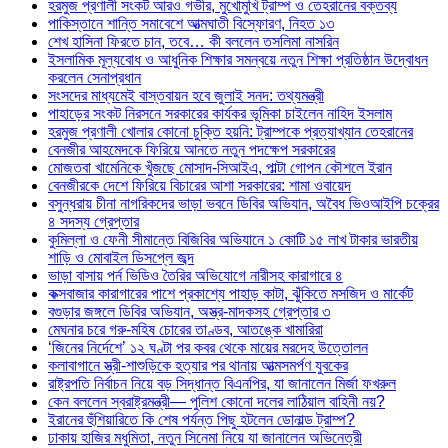
হরমুজ প্রণালী সংকট আরও গভীর, মুখোমুখি ট্রাম্প ও তেহরানের বক্তব্য
পাকিস্তানে শান্তি সমাবেশে আত্মঘাতী বিস্ফোরণ, নিহত ১৩
শেখ হাসিনা ফিরতে চান, তবে… কী বললেন তসলিমা নাসরিন
ইসলামিক মূল্যবোধ ও আধুনিক শিক্ষার সমন্বয়ে নতুন শিক্ষা প্রতিষ্ঠান উদ্বোধন
করলেন সেনাপ্রধান
সংসদের মাধ্যমেই বাস্তবায়ন হবে জুলাই সনদ: তথ্যমন্ত্রী
পাহাড়ের সংকট নিরসনে সরকারের কার্যকর ভূমিকা চাইলেন নাহিদ ইসলাম
হরমুজ প্রণালী খোলার কোনো চুক্তি হয়নি: ট্রাম্পকে প্রত্যাখ্যান তেহরানের
বেনজীর আহমেদকে ফিরিয়ে আনতে নতুন পদক্ষেপ সরকারের
মোজতবা খামেনিকে খুঁজছে মোসাদ-সিআইএ, পাল্টা গোপন কৌশলে ইরান
বেনজীরকে দেশে ফিরিয়ে বিচারের আশা সরকারের: শামা ওবায়েদ
বসুন্ধরায় চীনা নাগরিকদের ভাড়া ভবনে ডিবির অভিযান, অবৈধ ভিওআইপি চক্রের
৪ সদস্য গ্রেপ্তার
কুমিল্লা ও ফেনী সীমান্তে বিজিবির অভিযানে ১ কোটি ১৫ লাখ টাকার ভারতীয়
শাড়ি ও মোবাইল ডিসপ্লে জব্দ
ভাড়া বাসায় পর্ন ভিডিও তৈরির অভিযোগে নারীসহ কারাগারে ৪
কক্সবাজার কারাগারের পাশে প্রকাশ্যে পাহাড় কাটা, ঝুঁকিতে মসজিদ ও মার্কেট
বগুড়ার জঙ্গলে ডিবির অভিযান, অস্ত্র-মাদকসহ গ্রেপ্তার ৩
মেঘনার চরে গরু-মহিষ চোরের তাণ্ডব, আতঙ্কে খামারিরা
‘জিনের নির্দেশে’ ১২ ঘণ্টা পর কবর থেকে মায়ের মরদেহ উত্তোলন
কলাবাগানে স্ত্রী-শাশুড়িকে হত্যার পর থানায় আত্মসমর্পণ যুবকের
রাষ্ট্রপতি নির্বাচন নিয়ে বড় সিদ্ধান্ত বিএনপির, যা জানালেন মির্জা ফখরুল
কেন বললেন স্বরাষ্ট্রমন্ত্রী— পুলিশ কোনো দলের লাঠিয়াল বাহিনী নয়?
ইরানের হুঁশিয়ারিতে কি শেষ পর্যন্ত পিছু হটলেন ডোনাল্ড ট্রাম্প?
ঢাকায় হাজির মধুমিতা, নতুন সিনেমা নিয়ে যা জানালেন অভিনেত্রী