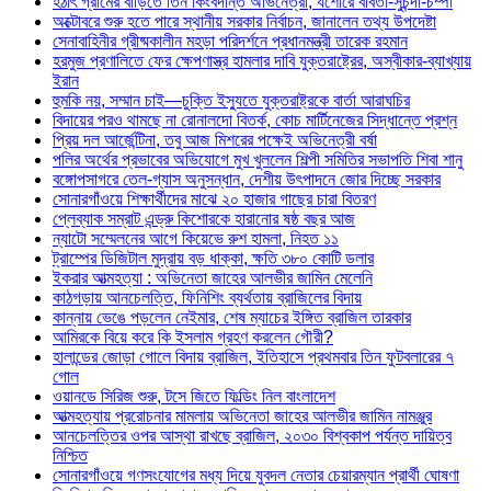
হঠাৎ গ্রামের বাড়িতে তিন কিংবদন্তি অভিনেত্রী, যশোরে ববিতা-সুচন্দা-চম্পা
অক্টোবরে শুরু হতে পারে স্থানীয় সরকার নির্বাচন, জানালেন তথ্য উপদেষ্টা
সেনাবাহিনীর গ্রীষ্মকালীন মহড়া পরিদর্শনে প্রধানমন্ত্রী তারেক রহমান
হরমুজ প্রণালিতে ফের ক্ষেপণাস্ত্র হামলার দাবি যুক্তরাষ্ট্রের, অস্বীকার-ব্যাখ্যায়
ইরান
হুমকি নয়, সম্মান চাই—চুক্তি ইস্যুতে যুক্তরাষ্ট্রকে বার্তা আরাঘচির
বিদায়ের পরও থামছে না রোনালদো বিতর্ক, কোচ মার্টিনেজের সিদ্ধান্তে প্রশ্ন
প্রিয় দল আর্জেন্টিনা, তবু আজ মিশরের পক্ষেই অভিনেত্রী বর্ষা
পলির অর্থের প্রভাবের অভিযোগে মুখ খুললেন শিল্পী সমিতির সভাপতি শিবা শানু
বঙ্গোপসাগরে তেল-গ্যাস অনুসন্ধান, দেশীয় উৎপাদনে জোর দিচ্ছে সরকার
সোনারগাঁওয়ে শিক্ষার্থীদের মাঝে ২০ হাজার গাছের চারা বিতরণ
প্লেব্যাক সম্রাট এন্ড্রু কিশোরকে হারানোর ষষ্ঠ বছর আজ
ন্যাটো সম্মেলনের আগে কিয়েভে রুশ হামলা, নিহত ১১
ট্রাম্পের ডিজিটাল মুদ্রায় বড় ধাক্কা, ক্ষতি ৩৮০ কোটি ডলার
ইকরার আত্মহত্যা : অভিনেতা জাহের আলভীর জামিন মেলেনি
কাঠগড়ায় আনচেলত্তি, ফিনিশিং ব্যর্থতায় ব্রাজিলের বিদায়
কান্নায় ভেঙে পড়লেন নেইমার, শেষ ম্যাচের ইঙ্গিত ব্রাজিল তারকার
আমিরকে বিয়ে করে কি ইসলাম গ্রহণ করলেন গৌরী?
হালান্ডের জোড়া গোলে বিদায় ব্রাজিল, ইতিহাসে প্রথমবার তিন ফুটবলারের ৭
গোল
ওয়ানডে সিরিজ শুরু, টসে জিতে ফিল্ডিং নিল বাংলাদেশ
আত্মহত্যায় প্ররোচনার মামলায় অভিনেতা জাহের আলভীর জামিন নামঞ্জুর
আনচেলত্তির ওপর আস্থা রাখছে ব্রাজিল, ২০৩০ বিশ্বকাপ পর্যন্ত দায়িত্ব
নিশ্চিত
সোনারগাঁওয়ে গণসংযোগের মধ্য দিয়ে যুবদল নেতার চেয়ারম্যান প্রার্থী ঘোষণা