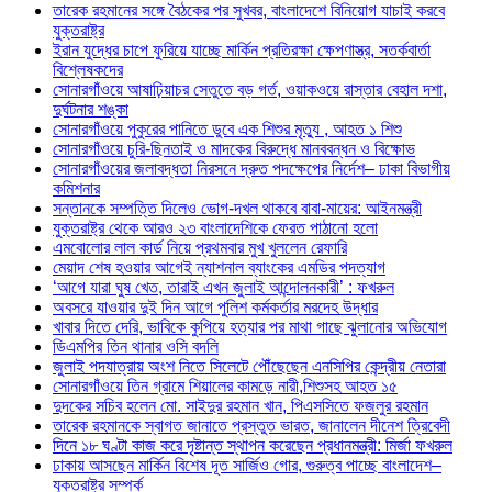
তারেক রহমানের সঙ্গে বৈঠকের পর সুখবর, বাংলাদেশে বিনিয়োগ যাচাই করবে
যুক্তরাষ্ট্র
ইরান যুদ্ধের চাপে ফুরিয়ে যাচ্ছে মার্কিন প্রতিরক্ষা ক্ষেপণাস্ত্র, সতর্কবার্তা
বিশ্লেষকদের
সোনারগাঁওয়ে আষাঢ়িয়াচর সেতুতে বড় গর্ত, ওয়াকওয়ে রাস্তার বেহাল দশা,
দুর্ঘটনার শঙ্কা
সোনারগাঁওয়ে পুকুরের পানিতে ডুবে এক শিশুর মৃত্যু , আহত ১ শিশু
সোনারগাঁওয়ে চুরি-ছিনতাই ও মাদকের বিরুদ্ধে মানববন্ধন ও বিক্ষোভ
সোনারগাঁওয়ের জলাবদ্ধতা নিরসনে দ্রুত পদক্ষেপের নির্দেশ– ঢাকা বিভাগীয়
কমিশনার
সন্তানকে সম্পত্তি দিলেও ভোগ-দখল থাকবে বাবা-মায়ের: আইনমন্ত্রী
যুক্তরাষ্ট্র থেকে আরও ২৩ বাংলাদেশিকে ফেরত পাঠানো হলো
এমবোলোর লাল কার্ড নিয়ে প্রথমবার মুখ খুললেন রেফারি
মেয়াদ শেষ হওয়ার আগেই ন্যাশনাল ব্যাংকের এমডির পদত্যাগ
‘আগে যারা ঘুষ খেত, তারাই এখন জুলাই আন্দোলনকারী’ : ফখরুল
অবসরে যাওয়ার দুই দিন আগে পুলিশ কর্মকর্তার মরদেহ উদ্ধার
খাবার দিতে দেরি, ভাবিকে কুপিয়ে হত্যার পর মাথা গাছে ঝুলানোর অভিযোগ
ডিএমপির তিন থানার ওসি বদলি
জুলাই পদযাত্রায় অংশ নিতে সিলেটে পৌঁছেছেন এনসিপির কেন্দ্রীয় নেতারা
সোনারগাঁওয়ে তিন গ্রামে শিয়ালের কামড়ে নারী,শিশুসহ আহত ১৫
দুদকের সচিব হলেন মো. সাইদুর রহমান খান, পিএসসিতে ফজলুর রহমান
তারেক রহমানকে স্বাগত জানাতে প্রস্তুত ভারত, জানালেন দীনেশ ত্রিবেদী
দিনে ১৮ ঘণ্টা কাজ করে দৃষ্টান্ত স্থাপন করেছেন প্রধানমন্ত্রী: মির্জা ফখরুল
ঢাকায় আসছেন মার্কিন বিশেষ দূত সার্জিও গোর, গুরুত্ব পাচ্ছে বাংলাদেশ–
যুক্তরাষ্ট্র সম্পর্ক