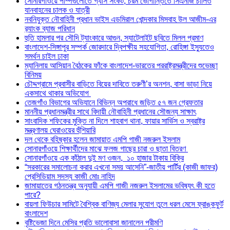
সোনারগাঁওয়ে পাম্পগুলোতে গ্যাস সংকট, চরম ভোগান্তিতে সিএনজি চালিত
যানবাহনের চালক ও যাত্রী
নবনিযুক্ত নৌবাহিনী প্রধান ভাইস এডমিরাল খোন্দকার মিসবাহ উল আজীম-এর
র‍্যাংক ব্যাজ পরিধান
হুতি হামলার পর সৌদি ট্যাংকারে আগুন, স্যাটেলাইট ছবিতে মিলল প্রমাণ
বাংলাদেশ-সিঙ্গাপুর সম্পর্ক জোরদারে দ্বিপক্ষীয় সহযোগিতা, রোহিঙ্গা ইস্যুতেও
সমর্থন চাইল ঢাকা
ম্যানিলায় আসিয়ান বৈঠকের ফাঁকে বাংলাদেশ-ভারতের পররাষ্ট্রমন্ত্রীদের শুভেচ্ছা
বিনিময়
চৌদ্দগ্রামে প্রবাসীর বাড়িতে বিয়ের দাবিতে তরুণী’র অনশন, বাসা ভাড়া নিয়ে
একসাথে থাকার অভিযোগ
তেজগাঁও বিভাগের অভিযানে বিভিন্ন অপরাধে জড়িত ৫৭ জন গ্রেফতার
মাননীয় প্রধানমন্ত্রীর সাথে বিদায়ী নৌবাহিনী প্রধানের সৌজন্য সাক্ষাৎ
সাংবাদিক শফিকের মুক্তি না দিলে শাহবাগ থানা, ফায়ার সার্ভিস ও স্বরাষ্ট্র
মন্ত্রণালয় ঘেরাওয়ের হুঁশিয়ারি
দল থেকে বহিষ্কার হলেন জামায়াত এমপি গাজী নজরুল ইসলাম
সোনারগাঁওয়ে শিক্ষার্থীদের মাঝে ফলজ গাছের চারা ও ছাতা বিতরণ ​
সোনারগাঁওয়ে এক কাঁঠাল দুই মণ ওজন, ১০ হাজার টাকায় বিক্রি
“সরকারের সমালোচনা করার এখনো সময় আসেনি”-জাতীয় পার্টির (কাজী জাফর)
প্রেসিডিয়াম সদস্য কাজী মোঃ নাহিদ
জামায়াতের গঠনতন্ত্র অনুযায়ী এমপি গাজী নজরুল ইসলামের ভবিষ্যৎ কী হতে
পারে?
বায়লা ফিউচার সামিটে বৈশ্বিক বাণিজ্য মেলার সুযোগ তুলে ধরল মেসে ফ্রাঙ্কফুর্ট
বাংলাদেশ
বৃষ্টিভেজা দিনে মেসির প্রতি ভালোবাসা জানালেন পরীমণি