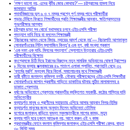
‘লক্ষণ ভালো নয়, এদের খুঁটির জোর কোথায়?’— চট্টগ্রামের হামলা নিয়ে
জামায়াত আমির
পদার্থবিজ্ঞানের ভুল ৬ ও ৭ নম্বর প্রশ্নে পূর্ণ নম্বর পাবে পরীক্ষার্থীরা
পড়ার টেবিলে ফিরতে শিক্ষার্থীদের প্রতি শিক্ষামন্ত্রীর আহ্বান, ক্ষতিগ্রস্তদের
পুনঃপরীক্ষার আশ্বাস
চট্টগ্রাম ছাড়া সব বোর্ডে যথাসময়ে চলবে এইচএসসি পরীক্ষা
পদত্যাগ দাবি নিয়ে যা বললেন শিক্ষামন্ত্রী
‘বিচারকের আসন থেকে বিদায়, ন্যায়ের আদর্শ থেকে নয়’— বিচারপতি আশফাকুল
সোনারগাঁওয়ের লিটল ম্যাগাজিন কিনতু’র এক যুগ, বর্ষা সংখ্যা প্রকাশ
‘এক দফা এক দাবি, মিলনের পদত্যাগ’ স্লোগানে উত্তরায় এইচএসসি
পরীক্ষার্থীদের বিক্ষোভ
কংগ্রেসকে চিঠি দিয়ে ইরানের বিরুদ্ধে নতুন সামরিক অভিযানের ঘোষণা ট্রাম্পের
৮ দিনের বন্যায় কক্সবাজারের ৪৯ শতাংশ এলাকা প্লাবিত, প্রাণহানি বেড়ে ৩২
‘ফার্মের মুরগি’ মন্তব্য ঘিরে বিতর্ক, সমালোচনার মুখে শিক্ষামন্ত্রী
ভারী বৃষ্টিতে জলমগ্ন কুমিল্লা নগরী, নৌকায় পরীক্ষাকেন্দ্রে এইচএসসি শিক্ষার্থীরা
সোনারগাঁওয়ে জাপান প্রবাসীর গাড়িতে ডাকাতির ঘটনায় লুন্ঠিত মালামালসহ ৪
ডাকাত গ্রেপ্তার
ধর্ষণের অভিযোগে গ্রেপ্তার শ্রাবন্তীর ব্যক্তিগত সহকারী, কঠোর শাস্তির দাবি
অভিনেত্রীর
বন্যাদুর্গত মানুষ ও প্রাণীদের সহায়তায় এগিয়ে আসার আহ্বান নিলয়-হিমির
বন্যাদুর্গত মানুষের জন্য অনুদান দিলেন অভিনেতা তৌসিফ
যশোরে জলাবদ্ধ বাড়িতে ঘুমন্ত স্কুলছাত্রীকে সাপের কামড়, মৃত্যু
বন্যার পানি ঘরে ঢুকলে আতঙ্ক নয়, আগে করুন এই ৭ কাজ
প্রধানমন্ত্রীর ফোনে বদলাল কুমিল্লার জলাবদ্ধ এইচএসসি পরীক্ষা কেন্দ্র, বাড়ল
৩০ মিনিট সময়