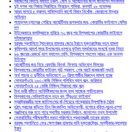
ব্রাজিলের বিদায়ে মর্মাহত চঞ্চল, মেসি ও আর্জেন্টিনার জন্য জানালেন শুভকামনা
দুই দশক পর গিজার পিরামিডে ফিরছেন শাকিরা, কনসার্ট ২৮ নভেম্বর
আরব সাগরে ৫ ক্রুসহ পাকিস্তানি কার্গো বিমান নিখোঁজ, জোরালো উদ্ধার
অভিযান
পাহাড়সম চ্যালেঞ্জ পেরিয়ে আর্জেন্টিনার রূপকথার জয়, কোয়ার্টার ফাইনালে মেসির
দল
টাইব্রেকারে কলম্বিয়াকে হারিয়ে ৭২ বছর পর বিশ্বকাপের কোয়ার্টার ফাইনালে
সুইজারল্যান্ড
হরমুজ প্রণালিতে ট্যাংকারে হামলার জেরে ইরানে যুক্তরাষ্ট্রের নতুন হামলা
কুমিল্লায় আদর্শ সদর উপজেলার ধনপুরে ফুটবল সমর্থকদের সংঘর্ষে যুবক নিহত
৯৬ বছরের রেকর্ডে ভাগ বসালেন মেসি, বিশ্বকাপে গড়লেন আরও এক অনন্য
ইতিহাস
আর্জেন্টিনার জয় নিয়ে রেফারিং বিতর্ক, ফিফায় অভিযোগ মিসরের
বিশ্বকাপের কোয়ার্টার ফাইনাল সূচি প্রকাশ, শেষ আটে জমজমাট লড়াই
অর্থ পাচার ও দুর্নীতির অভিযোগে ১০ শিল্পগোষ্ঠীর বিরুদ্ধে মামলা হচ্ছে
সোনারগাঁওয়ে ২৬৩ কেজি নিষিদ্ধ পলিথিন ব্যাগ জব্দ, জরিমানা
সোনারগাঁওয়ে ২৫ কেজি নিষিদ্ধ পিরানহা মাছ জব্দ
টানা ভারী বৃষ্টিতে অনির্দিষ্টকালের জন্য বন্ধ সাজেক পর্যটনকেন্দ্র
বিশ্বকাপের সেমিফাইনালে নতুন বল ‘ট্রিওন্ডা ফাইনাল’
স্বরাষ্ট্রমন্ত্রীর সঙ্গে জাতিসংঘের জঁ-পিয়েরে লাক্রোয়ার দ্বিপাক্ষিক বৈঠক
হঠাৎ গ্রামের বাড়িতে তিন কিংবদন্তি অভিনেত্রী, যশোরে ববিতা-সুচন্দা-চম্পা
অক্টোবরে শুরু হতে পারে স্থানীয় সরকার নির্বাচন, জানালেন তথ্য উপদেষ্টা
সেনাবাহিনীর গ্রীষ্মকালীন মহড়া পরিদর্শনে প্রধানমন্ত্রী তারেক রহমান
হরমুজ প্রণালিতে ফের ক্ষেপণাস্ত্র হামলার দাবি যুক্তরাষ্ট্রের, অস্বীকার-ব্যাখ্যায়
ইরান