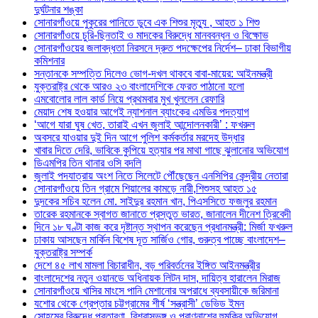
দুর্ঘটনার শঙ্কা
সোনারগাঁওয়ে পুকুরের পানিতে ডুবে এক শিশুর মৃত্যু , আহত ১ শিশু
সোনারগাঁওয়ে চুরি-ছিনতাই ও মাদকের বিরুদ্ধে মানববন্ধন ও বিক্ষোভ
সোনারগাঁওয়ের জলাবদ্ধতা নিরসনে দ্রুত পদক্ষেপের নির্দেশ– ঢাকা বিভাগীয়
কমিশনার
সন্তানকে সম্পত্তি দিলেও ভোগ-দখল থাকবে বাবা-মায়ের: আইনমন্ত্রী
যুক্তরাষ্ট্র থেকে আরও ২৩ বাংলাদেশিকে ফেরত পাঠানো হলো
এমবোলোর লাল কার্ড নিয়ে প্রথমবার মুখ খুললেন রেফারি
মেয়াদ শেষ হওয়ার আগেই ন্যাশনাল ব্যাংকের এমডির পদত্যাগ
‘আগে যারা ঘুষ খেত, তারাই এখন জুলাই আন্দোলনকারী’ : ফখরুল
অবসরে যাওয়ার দুই দিন আগে পুলিশ কর্মকর্তার মরদেহ উদ্ধার
খাবার দিতে দেরি, ভাবিকে কুপিয়ে হত্যার পর মাথা গাছে ঝুলানোর অভিযোগ
ডিএমপির তিন থানার ওসি বদলি
জুলাই পদযাত্রায় অংশ নিতে সিলেটে পৌঁছেছেন এনসিপির কেন্দ্রীয় নেতারা
সোনারগাঁওয়ে তিন গ্রামে শিয়ালের কামড়ে নারী,শিশুসহ আহত ১৫
দুদকের সচিব হলেন মো. সাইদুর রহমান খান, পিএসসিতে ফজলুর রহমান
তারেক রহমানকে স্বাগত জানাতে প্রস্তুত ভারত, জানালেন দীনেশ ত্রিবেদী
দিনে ১৮ ঘণ্টা কাজ করে দৃষ্টান্ত স্থাপন করেছেন প্রধানমন্ত্রী: মির্জা ফখরুল
ঢাকায় আসছেন মার্কিন বিশেষ দূত সার্জিও গোর, গুরুত্ব পাচ্ছে বাংলাদেশ–
যুক্তরাষ্ট্র সম্পর্ক
দেশে ৪৫ লাখ মামলা বিচারাধীন, বড় পরিবর্তনের ইঙ্গিত আইনমন্ত্রীর
বাংলাদেশের নতুন ওয়ানডে অধিনায়ক লিটন দাস, দায়িত্ব হারালেন মিরাজ
সোনারগাঁওয়ে খাসির মাংসে পানি মেশানোর অপরাধে ব্যবসায়ীকে জরিমানা
যশোর থেকে গ্রেপ্তার চট্টগ্রামের শীর্ষ ‘সন্ত্রাসী’ ডেভিড ইমন
সোহমের বিরুদ্ধে প্রতারণা, বিশ্বাসভঙ্গ ও প্রাণনাশের হুমকির অভিযোগ