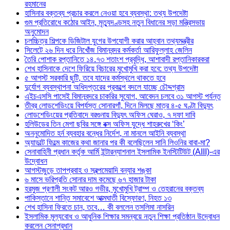
রহমানের
হাসিনার বক্তব্য প্রচার করলে নেওয়া হবে ব্যবস্থা: তথ্য উপদেষ্টা
গুম প্রতিরোধে কঠোর আইন, মৃত্যুদণ্ডসহ নতুন বিধানের সড়া মন্ত্রিসভায়
অনুমোদন
চলচ্চিত্র শিল্পকে ডিজিটাল যুগের উপযোগী করার আহ্বান তথ্যমন্ত্রীর
সিলেটে ২৬ দিন ধরে নিখোঁজ বিমানবন্দর কর্মকর্তা আরিফুল্লাহ জেলিন
তৈরি পোশাক রপ্তানিতে ১৪.৭৩ শতাংশ প্রবৃদ্ধি, আশাবাদী রপ্তানিকারকরা
শেখ হাসিনাকে দেশে ফিরিয়ে বিচারের মুখোমুখি করা হবে: তথ্য উপদেষ্টা
৫ আগস্ট সরকারি ছুটি, তবে যাদের কর্মস্থলে থাকতে হবে
দুর্যোগ ব্যবস্থাপনা অধিদপ্তরের প্রকল্পে বদলে যাচ্ছে চৌদ্দগ্রাম
এইচএসসি পাসেই বিমানবন্দরে চাকরির সুযোগ, আবেদন চলবে ৩১ আগস্ট পর্যন্ত
তীব্র লোডশেডিংয়ে বিপর্যস্ত সোনারগাঁ, দিনে মিলছে মাত্র ৪-৫ ঘণ্টা বিদ্যুৎ
লোডশেডিংয়ের প্রতিবাদে বরগুনায় বিদ্যুৎ অফিস ঘেরাও, ৭ দফা দাবি
হলিউডের তিন মেগা ছবির সঙ্গে বক্স অফিস যুদ্ধে শাহরুখের ‘কিং’
অননুমোদিত হর্ন ব্যবহার বন্ধের নির্দেশ, না মানলে আইনি ব্যবস্থা
অ্যাডাল্ট ফিল্মে কাজের কথা জানার পর কী বলেছিলেন সানি লিওনির বাবা-মা?
সেনাবাহিনী প্রধান কর্তৃক আর্মি ইন্টারন্যাশনাল ইসলামিক ইনস্টিটিউট (AIII)-এর
উদ্বোধন
আগস্টজুড়ে তাপপ্রবাহ ও স্বল্পমেয়াদি বন্যার শঙ্কা
৬ মাসে ভরিপ্রতি সোনার দাম কমেছে ৬৭ হাজার টাকা
হরমুজ প্রণালী সংকট আরও গভীর, মুখোমুখি ট্রাম্প ও তেহরানের বক্তব্য
পাকিস্তানে শান্তি সমাবেশে আত্মঘাতী বিস্ফোরণ, নিহত ১৩
শেখ হাসিনা ফিরতে চান, তবে… কী বললেন তসলিমা নাসরিন
ইসলামিক মূল্যবোধ ও আধুনিক শিক্ষার সমন্বয়ে নতুন শিক্ষা প্রতিষ্ঠান উদ্বোধন
করলেন সেনাপ্রধান