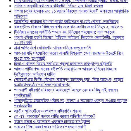
যৌথ বাহিনীর ক্যাম্পে পানির লাইনে বিষ, ‘স্পেশাল পাওয়ার অ্যাক্টে’ মামলা: এসপি
সংবিধান অনুযায়ী যথাসময়ে রাষ্ট্রপতি নির্বাচন হবে: মির্জা ফখরুল
শাপলা চত্বর হত্যাকাণ্ড: ৪১ জনের বিরুদ্ধে মানবতাবিরোধী অপরাধের আনুষ্ঠানিক
অভিযোগ
আইসিসির পরোয়ানা উপেক্ষা করেই জাতিসংঘে যাওয়ার ঘোষণা নেতানিয়াহুর
রাজবাড়ীতে ট্রেনের বিচ্ছিন্ন বগির সঙ্গে বাস-অটোর সংঘর্ষে নিহত ২, আহত ৬
ট্রিলিয়ন ডলারের অর্থনীতি গড়তে বড় বিনিয়োগ প্রয়োজন: শামা ওবায়েদ
প্রথম ওড়িয়া তরুণী হিসেবে ‘ইন্ডিয়ান আইডল’ জিতলেন জ্যোতির্ময়ী, পুরস্কার
২০ লাখ রুপি
নানা অভিযোগে সোনারগাঁও থানার ওসিকে রংপুরে বদলি
আপনারা যদি সহযোগিতা করেন আগামী বিশ্বকাপ খেলা লাভজনক ইভেন্টে নিয়ে
যাওয়া হবে- তথ্যমন্ত্রী
জিয়া ও খালেদা জিয়ার সমাধিতে শ্রদ্ধা জানালেন ভারপ্রাপ্ত রাষ্ট্রপতি
আজাদ পার্টির পক্ষ সাবেক রাষ্ট্রপতি সাহাবুদ্দিন ও আবদুল হামিদের বিরুদ্ধে
ট্রাইব্যুনালে অভিযোগ দাখিল
সোনারগাঁওয়ে ফিলিং স্টেশনে বোমাসদৃশ তালাবদ্ধ ব্যাগ নিয়ে আতঙ্ক, আড়াই
ঘণ্টার উৎকণ্ঠার পর মিলল পুরনো কাপড়
পদত্যাগী রাষ্ট্রপতির বিরুদ্ধে অভিযোগে আমলে নেওয়ার কিছু নাই বললেন
স্বরাষ্ট্রমন্ত্রী
পদোন্নতিতে রাজনৈতিক পরিচয় নয়, দক্ষতা ও সততাকে গুরুত্ব দেওয়ার আহ্বান
প্রধানমন্ত্রীর
জাতীয় স্মৃতিসৌধে ভারপ্রাপ্ত রাষ্ট্রপতির শ্রদ্ধা
কে এই ‘কাকরোচ’ জনতা পার্টির প্রধান অভিজিৎ দীপকে?
ইরানে হামলা ও আলোচনা একসঙ্গে চালাতে চান ট্রাম্প
ভারতের শিক্ষা মন্ত্রণালয়ের দায়িত্বে প্রলহাদ জোশী