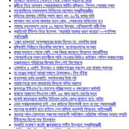
যানজটে আদালতে পৌঁছাতে দেরি, পেছাল পরীমণির জেরা
স্ত্রীকে নিয়ে ভাসমান পেয়ারাবাজারে মার্কিন রাষ্ট্রদূত, নিলেন পেয়ারার স্বাদ
লবণচাষিদের ন্যায্যমূল্য নিশ্চিতের আশ্বাস স্বরাষ্ট্রমন্ত্রীর
হুথিদের হামলায় সৌদির গ্যাস খাতে ধস, ৯০% কমার দাবি
সালমান শাহ হত্যা মামলায় নতুন মোড়, গ্রেফতার অভিনেতা ডন
গাজায় ধ্বংসস্তূপ থেকে ১৯ মরদেহ উদ্ধার, বেশিরভাগই নারী-শিশু
প্রাইভেট টিউশন নিয়ে উদ্বেগ, ‘মহামারি আকার ধারণ করেছে’—গণশিক্ষা
প্রতিমন্ত্রী
‘সেক্স ডাক্তার’ অপপ্রচারের জবাব দিলেন ডা. তাসনিম জারা
রাষ্ট্রপতি নির্বাচনে বিএনপির পদক্ষেপ, মনোনয়নপত্র সংগ্রহ
বাবার মৃত্যুতে শোকে মেসি, শেষ বিদায় জানাতে ফিরলেন আর্জেন্টিনায়
সোনারগাঁওয়ে স্কুল ছাত্রীকে লাথি দেওয়ার ভিডিও ভাইরাল :পুলিশ সমাজসেবার
তত্ত্বাবধানে পরিবারের জিম্মায় দিল সেই কিশোরকে
একসাথে ৫ এমপি, উন্নয়ন ও নারায়ণগঞ্জের প্রশ্নে এক থাকার প্রত্যয়
না.গঞ্জের স্বার্থে আমরা সকলে ঐক্যবদ্ধ– দিপু ভূঁইয়া
ফতুল্লায় দুর্ধষ ডাকাতি, স্বর্ণালংকার টাকা লুট
নারায়ণগঞ্জে বন্ধ কারখানায় মিললো গলিত মরদেহ
রূপগঞ্জে ইউএনও’র নেতৃত্বে পরিচ্ছন্নতা ও বৃক্ষরোপণ কর্মসূচি
বাবাকে হারালেন লিওনেল মেসি, ৬৮ বছর বয়সে হোর্হের মৃত্যু
জুলাই জাদুঘরকে জাতীয় ইতিহাস চর্চার কেন্দ্র বানাতে হবে: নাহিদ
এমন স্বাস্থ্যব্যবস্থা চাই, যেন কাউকে বিদেশমুখী হতে না হয়: প্রধানমন্ত্রী
সত্যের মুখোমুখি হতে চাইলে শেখ হাসিনা অবশ্যই ফিরবেন: আইনমন্ত্রী
বগুড়ায় আল-মোস্তফা গ্রুপের সহযোগী প্রতিষ্ঠান হেরিটেজ পলিমার অ্যান্ড ল্যামি
টিউবসের ডিপো শুভ উদ্বোধন
প্রকৃতি সংরক্ষণ করেই কক্সবাজারে পর্যটন উন্নয়ন: স্বরাষ্ট্রমন্ত্রী