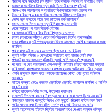
ইরানের সঙ্গে সমঝোতা চান ট্রাম্প, তবে সামরিক পদক্ষেপের হুঁশিয়ারিও বহাল
মোজতবা খামেনিকে নিয়ে নতুন বার্তা দিলেন ইরানের প্রেসিডেন্ট
ইরান-ওমান আলোচনার অগ্রগতিতে বিশ্ববাজারে কমল তেলের দাম
ইরানের বিরুদ্ধে একক সামরিক পদক্ষেপের ইঙ্গিত নেতানিয়াহুর
মেটার ভুলে ভারতের কাছে ক্ষমা চাইলেন মার্ক জাকারবার্গ
জোড়া গোলে লিগস কাপে নতুন ইতিহাস গড়লেন মেসি
রেমো ম্যাচের পর নতুন বিতর্কে নেইমার
রোনালদো-জর্জিইনার বিয়ে নিয়ে বিশ্বজুড়ে তোলপাড়
ঢাকার চারপাশের নদীদূষণ রোধে কর্মপরিকল্পনার নির্দেশ প্রধানমন্ত্রীর
সোনারগাঁওয়ে জুলাই গণঅভ্যুত্থান দিবসে আলোচনা, আর্থিক সহায়তা ও দোয়া
মাহফিল
পথ হারালে এই জাদুঘরে এসে পথ খুঁজে নেবো: ড. ইউনূস
জুলাই শহীদ পরিবার ও যোদ্ধাদের সহায়তায় ব্যয় হাজার কোটি টাকা
গণতান্ত্রিক আন্দোলনের প্রতিচ্ছবি ‘জুলাই স্মৃতি জাদুঘর’: প্রধানমন্ত্রী
বহু বছর পর ফের আলোচনায় দেব-শুভশ্রী, ভাইরাল ছবিতে মাতোয়ারা ভক্তরা
জবি সংঘর্ষ: হাসপাতালে আহতদের ওপরও হামলার অভিযোগ, দায়ী ছাত্রদল
এসপি মাসুদকে উদ্দেশ করে পলাতক রায়হানের পোস্ট, গ্রেপ্তারে অভিযান
অব্যাহত
লাইভে কান্নায় ভেঙে পড়লেন জ্যোতিকা জ্যোতি, জানালেন মানসিক ও আর্থিক
সংকটের কথা
জবিতে ছাত্রদল-শিবির সংঘর্ষ, উত্তপ্ত ক্যাম্পাস
৫ আগস্ট উপলক্ষে র‌্যাবের নিরাপত্তা জোরদার, সারা দেশে বিশেষ নজরদারি
ইউক্রেনে হামলার প্রস্তুতি নিয়েও শেষ মুহূর্তে পরিকল্পনা বাতিল করল ইরান
শাকিব খানকে কথা দিলেন ববিতা, শর্ত পূরণ হলেই ফিরবেন বড় পর্দায়
জুলাই আন্দোলনের ইতিহাস বিকৃতির অপচেষ্টা রুখে দেওয়ার আহ্বান শফিকুর