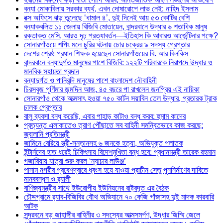
বন্যা মোকাবিলায় সরকার ব্যর্থ, এখন দোষারোপে লাভ নেই: নাহিদ ইসলাম
বক্স অফিসে ঝড় তুলেছে ‘ধামাল ৪’, দুই দিনেই আয় ৫৩ কোটির বেশি
বন্যাকবলিত ১১ জেলায় বিজিবি মোতায়েন, বান্দরবানে উদ্ধার ৬ শতাধিক মানুষ
রক্তাক্ত মেসি, আরও দৃঢ় প্রত্যাবর্তন—ইতিহাস কি আবারও আর্জেন্টিনার পক্ষে?
সোনারগাঁওয়ে শপিং মলে চুরির ঘটনায় চোর চক্রের ৯ সদস্য গ্রেপ্তার
দেশের শ্রেষ্ঠ প্রধান শিক্ষক হয়েছেন সোনারগাঁওয়ের বি. আর বিলকিস
বান্দরবানে বন্যাদুর্গত মানুষের পাশে বিজিবি: ১২২টি পরিবারকে নিরাপদে উদ্ধার ও
মানবিক সহায়তা প্রদান
বন্যাদুর্গত ও পানিবন্দি মানুষের পাশে বাংলাদেশ নৌবাহিনী
চিরসবুজ পূর্ণিমার জন্মদিন আজ, ৪৫ বছরে পা রাখলেন জনপ্রিয় এই নায়িকা
সোনারগাঁও থেকে আত্মসাৎ হওয়া ৭৫০ কার্টন সয়াবিন তেল উদ্ধার, প্রতারক ট্রাক
চালক গ্রেপ্তার
বালু ব্যবসা বন্ধ করেছি, এবার পাহাড় কাটাও বন্ধ করব: হুমাম কাদের
প্রত্যন্ত এলাকাতেও ত্রাণ পৌঁছাতে সব বাহিনী সমন্বিতভাবে কাজ করছে:
জ্বালানি প্রতিমন্ত্রী
জামিনে বেরিয়ে স্ত্রী-সন্তানসহ ৬ জনকে হত্যা, অভিযুক্ত পলাতক
ইন্টার্নদের হাত ধরেই চিকিৎসায় বিদেশমুখিতা বন্ধ হবে: প্রধানমন্ত্রী তারেক রহমান
গজারিয়ায় যাত্রা শুরু করল ‘ন্যাচার লাউঞ্জ’
পানাম নগরীর প্রবেশদ্বারে ধ্বংস হয়ে যাওয়া প্রাচীন সেতু পুননির্মাণের দাবিতে
মানববন্ধন ও র‌্যালী
বাণিজ্যমন্ত্রীর সাথে ইউরোপীয় ইউনিয়নের রাষ্ট্রদূত এর বৈঠক
চৌদ্দগ্রামে র‌্যাব-বিজিবির যৌথ অভিযানে ৭০ কেজি গাঁজাসহ দুই মাদক কারবারি
আটক
সুন্দরবনে বড় জাহাঙ্গীর বাহিনীর ৩ সদস্যের আত্মসমর্পণ, উদ্ধার জিম্মি জেলে