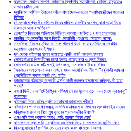
বাংলাদেশ-সিঙ্গাপুর সম্পর্ক জোরদারে দ্বিপক্ষীয় সহযোগিতা, রোহিঙ্গা ইস্যুতেও
সমর্থন চাইল ঢাকা
ম্যানিলায় আসিয়ান বৈঠকের ফাঁকে বাংলাদেশ-ভারতের পররাষ্ট্রমন্ত্রীদের শুভেচ্ছা
বিনিময়
চৌদ্দগ্রামে প্রবাসীর বাড়িতে বিয়ের দাবিতে তরুণী’র অনশন, বাসা ভাড়া নিয়ে
একসাথে থাকার অভিযোগ
তেজগাঁও বিভাগের অভিযানে বিভিন্ন অপরাধে জড়িত ৫৭ জন গ্রেফতার
মাননীয় প্রধানমন্ত্রীর সাথে বিদায়ী নৌবাহিনী প্রধানের সৌজন্য সাক্ষাৎ
সাংবাদিক শফিকের মুক্তি না দিলে শাহবাগ থানা, ফায়ার সার্ভিস ও স্বরাষ্ট্র
মন্ত্রণালয় ঘেরাওয়ের হুঁশিয়ারি
দল থেকে বহিষ্কার হলেন জামায়াত এমপি গাজী নজরুল ইসলাম
সোনারগাঁওয়ে শিক্ষার্থীদের মাঝে ফলজ গাছের চারা ও ছাতা বিতরণ ​
সোনারগাঁওয়ে এক কাঁঠাল দুই মণ ওজন, ১০ হাজার টাকায় বিক্রি
“সরকারের সমালোচনা করার এখনো সময় আসেনি”-জাতীয় পার্টির (কাজী জাফর)
প্রেসিডিয়াম সদস্য কাজী মোঃ নাহিদ
জামায়াতের গঠনতন্ত্র অনুযায়ী এমপি গাজী নজরুল ইসলামের ভবিষ্যৎ কী হতে
পারে?
বায়লা ফিউচার সামিটে বৈশ্বিক বাণিজ্য মেলার সুযোগ তুলে ধরল মেসে ফ্রাঙ্কফুর্ট
বাংলাদেশ
বৃষ্টিভেজা দিনে মেসির প্রতি ভালোবাসা জানালেন পরীমণি
রাষ্ট্রপতির পদত্যাগের গুঞ্জন, সামাজিক মাধ্যমে যা লিখলেন জুলকারনাইন সায়ের
মন্ত্রিসভায় রদবদল নিয়ে মুখ খুললেন প্রধানমন্ত্রীর উপদেষ্টা
এসএসসি ফল প্রকাশে আরও দেরি, জানাল শিক্ষা বোর্ড
কাঁদলেন না স্কালোনি, ড্রেসিংরুমের বিতর্ক নিয়ে যা বললেন আর্জেন্টিনা কোচ
ফ্রিল্যান্সারদের বৈদেশিক লেনদেন সহজ করল বাংলাদেশ ব্যাংক