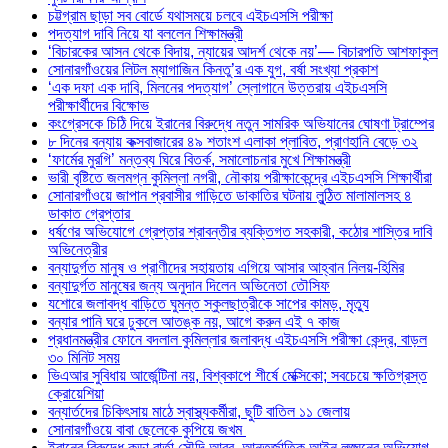
চট্টগ্রাম ছাড়া সব বোর্ডে যথাসময়ে চলবে এইচএসসি পরীক্ষা
পদত্যাগ দাবি নিয়ে যা বললেন শিক্ষামন্ত্রী
‘বিচারকের আসন থেকে বিদায়, ন্যায়ের আদর্শ থেকে নয়’— বিচারপতি আশফাকুল
সোনারগাঁওয়ের লিটল ম্যাগাজিন কিনতু’র এক যুগ, বর্ষা সংখ্যা প্রকাশ
‘এক দফা এক দাবি, মিলনের পদত্যাগ’ স্লোগানে উত্তরায় এইচএসসি
পরীক্ষার্থীদের বিক্ষোভ
কংগ্রেসকে চিঠি দিয়ে ইরানের বিরুদ্ধে নতুন সামরিক অভিযানের ঘোষণা ট্রাম্পের
৮ দিনের বন্যায় কক্সবাজারের ৪৯ শতাংশ এলাকা প্লাবিত, প্রাণহানি বেড়ে ৩২
‘ফার্মের মুরগি’ মন্তব্য ঘিরে বিতর্ক, সমালোচনার মুখে শিক্ষামন্ত্রী
ভারী বৃষ্টিতে জলমগ্ন কুমিল্লা নগরী, নৌকায় পরীক্ষাকেন্দ্রে এইচএসসি শিক্ষার্থীরা
সোনারগাঁওয়ে জাপান প্রবাসীর গাড়িতে ডাকাতির ঘটনায় লুন্ঠিত মালামালসহ ৪
ডাকাত গ্রেপ্তার
ধর্ষণের অভিযোগে গ্রেপ্তার শ্রাবন্তীর ব্যক্তিগত সহকারী, কঠোর শাস্তির দাবি
অভিনেত্রীর
বন্যাদুর্গত মানুষ ও প্রাণীদের সহায়তায় এগিয়ে আসার আহ্বান নিলয়-হিমির
বন্যাদুর্গত মানুষের জন্য অনুদান দিলেন অভিনেতা তৌসিফ
যশোরে জলাবদ্ধ বাড়িতে ঘুমন্ত স্কুলছাত্রীকে সাপের কামড়, মৃত্যু
বন্যার পানি ঘরে ঢুকলে আতঙ্ক নয়, আগে করুন এই ৭ কাজ
প্রধানমন্ত্রীর ফোনে বদলাল কুমিল্লার জলাবদ্ধ এইচএসসি পরীক্ষা কেন্দ্র, বাড়ল
৩০ মিনিট সময়
ভিএআর সুবিধায় আর্জেন্টিনা নয়, বিশ্বকাপে শীর্ষে মেক্সিকো; সবচেয়ে ক্ষতিগ্রস্ত
ক্রোয়েশিয়া
বন্যার্তদের চিকিৎসায় মাঠে স্বাস্থ্যকর্মীরা, ছুটি বাতিল ১১ জেলায়
সোনারগাঁওয়ে বাবা ছেলেকে কুপিয়ে জখম
ইরানের বিরুদ্ধে কড়া বার্তা সৌদি আরব, আন্তর্জাতিক আইন লঙ্ঘনের অভিযোগ