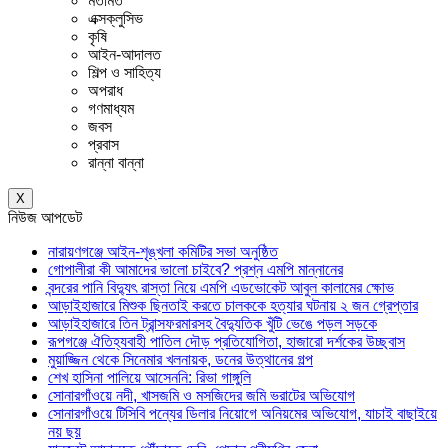
মতামত
এক্সক্লুসিভ
কৃষি
আইন-আদালত
শিল্প ও সাহিত্য
অপরাধ
গণমাধ্যম
জবস
প্রবাস
রান্না বান্না
X
নিউজ আপডেট
নারায়ণগঞ্জে আইন-শৃঙ্খলা কমিটির সভা অনুষ্ঠিত
গোপালীরা কী আমাদের ভালো চাইবে? প্রশ্ন এমপি মান্নানের
বন্দরের পানি বিদ্যুৎ রাস্তা নিয়ে এমপি এডভোকেট আবুল কালামের ক্ষোভ
আড়াইহাজারে মিশুক ছিনতাই করতে চালককে হত্যার ঘটনায় ২ জন গ্রেপ্তার
আড়াইহাজারে তিন ট্রান্সফরমারসহ বৈদ্যুতিক খুঁটি ভেঙে পড়ল সড়কে
রূপগঞ্জে ঐতিহ্যবাহী পাতিল দৌড় প্রতিযোগিতা, হাজারো দর্শকের উচ্ছ্বাস
মুয়াজ্জিন থেকে সিনেমার খলনায়ক, ডনের উত্থানের গল্প
শেখ হাসিনা পালিয়ে আসেননি: রিভা গাঙ্গুলি
সোনারগাঁওয়ে নদী, খাসজমি ও মসজিদের জমি ভরাটের অভিযোগ
সোনারগাঁওয়ে টিসিবি পন্যের ডিলার নিয়োগে অনিয়মের অভিযোগ, যাচাই বাছাইয়ে
নয় ছয়