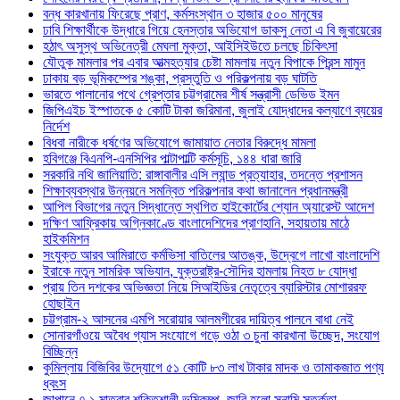
বন্ধ কারখানায় ফিরেছে প্রাণ, কর্মসংস্থান ৩ হাজার ৫০০ মানুষের
ঢাবি শিক্ষার্থীকে উদ্ধারে গিয়ে হেনস্তার অভিযোগ ডাকসু নেতা এ বি জুবায়েরের
হঠাৎ অসুস্থ অভিনেত্রী মেঘলা মুক্তা, আইসিইউতে চলছে চিকিৎসা
যৌতুক মামলার পর এবার আত্মহত্যার চেষ্টা মামলায় নতুন বিপাকে প্রিন্স মামুন
ঢাকায় বড় ভূমিকম্পের শঙ্কা, প্রস্তুতি ও পরিকল্পনায় বড় ঘাটতি
ভারতে পালানোর পথে গ্রেপ্তার চট্টগ্রামের শীর্ষ সন্ত্রাসী ডেভিড ইমন
জিপিএইচ ইস্পাতকে ৫ কোটি টাকা জরিমানা, জুলাই যোদ্ধাদের কল্যাণে ব্যয়ের
নির্দেশ
বিধবা নারীকে ধর্ষণের অভিযোগে জামায়াত নেতার বিরুদ্ধে মামলা
হবিগঞ্জে বিএনপি-এনসিপির পাল্টাপাল্টি কর্মসূচি, ১৪৪ ধারা জারি
সরকারি নথি জালিয়াতি: রাঙ্গাবালীর এসি ল্যান্ড প্রত্যাহার, তদন্তে প্রশাসন
শিক্ষাব্যবস্থার উন্নয়নে সমন্বিত পরিকল্পনার কথা জানালেন প্রধানমন্ত্রী
আপিল বিভাগের নতুন সিদ্ধান্তে স্থগিত হাইকোর্টের শ্যোন অ্যারেস্ট আদেশ
দক্ষিণ আফ্রিকায় অগ্নিকাণ্ডে বাংলাদেশিদের প্রাণহানি, সহায়তায় মাঠে
হাইকমিশন
সংযুক্ত আরব আমিরাতে কর্মভিসা বাতিলের আতঙ্ক, উদ্বেগে লাখো বাংলাদেশি
ইরাকে নতুন সামরিক অভিযান, যুক্তরাষ্ট্র-সৌদির হামলায় নিহত ৮ যোদ্ধা
প্রায় তিন দশকের অভিজ্ঞতা নিয়ে সিআইডির নেতৃত্বে ব্যারিস্টার মোশাররফ
হোছাইন
চট্টগ্রাম-২ আসনের এমপি সরোয়ার আলমগীরের দায়িত্ব পালনে বাধা নেই
সোনারগাঁওয়ে অবৈধ গ্যাস সংযোগে গড়ে ওঠা ৩ চুনা কারখানা উচ্ছেদ, সংযোগ
বিচ্ছিন্ন
কুমিল্লায় বিজিবির উদ্যোগে ৫১ কোটি ৮৩ লাখ টাকার মাদক ও তামাকজাত পণ্য
ধ্বংস
জাপানে ৭.১ মাত্রার শক্তিশালী ভূমিকম্প, জারি হলো সুনামি সতর্কতা