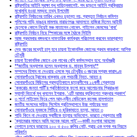
রাষ্ট্রপতির আইনি সুরক্ষা শুধু দায়িত্বকালেই, পদ ছাড়লে আইনি প্রক্রিয়ার
মুখোমুখি হওয়া সম্ভব: তথ্য উপদেষ্টা
রাষ্ট্রপতি নির্বাচনের তারিখ এখনও চূড়ান্ত নয়, প্রস্তুত নির্বাচন কমিশন
পুলিশের গাড়ি ভাঙচুর মামলায় নারায়ণগঞ্জ আদালতে হাজিরা দিলেন আইভী
ছেলেকে কোলে নিয়েই মঞ্চ মাতালেন নোবেল, গাইলেন জেমসের ‘বাবা’
রাষ্ট্রপতি নির্বাচন নিয়ে স্পিকারের সঙ্গে বৈঠকে সিইসি
আজ প্রথমবার বঙ্গভবনে দাফতরিক কার্যক্রম পরিচালনা করবেন ভারপ্রাপ্ত
রাষ্ট্রপতি
দেড় বছরের মধ্যেই চালু হবে চায়না ইকোনমিক জোনের প্রথম কারখানা: আশিক
চৌধুরী
চায়না ইকোনমিক জোনে এক লাখের বেশি কর্মসংস্থান হবে: অর্থমন্ত্রী
**জাতীয় অধ্যাপক হলেন অধ্যাপক ড. মাহবুব উল্লাহ**
সম্পদের হিসাব না দেওয়ায় এসকে সুর চৌধুরীর ৩ বছরের সশ্রম কারাদণ্ড
সোনারগাঁওয়ে ট্রাকের ধাক্কায় এক পথচারী নিহত, আহত ৪
সোনারগাঁওয়ে মিছিলের প্রস্তুতিকালে ছাত্রলীগের ১২কর্মী গ্রেপ্তার
‘ককরোচ জনতা পার্টি’র প্রতিষ্ঠাতাকে ফলো করে আলোচনায় প্রিয়াঙ্কা
স্যালুট বিতর্কে মুখ খুললেন ইশরাক, ‘এটি আমার ব্যক্তিগত শ্রদ্ধার প্রকাশ’
৩ শর্তে লাইসেন্স ফিরে পেল আদ্-দ্বীন মেডিকেল কলেজ হাসপাতাল
জাতীয় সংসদের সাউন্ড সিস্টেম প্রতিস্থাপনে উচ্চ পর্যায়ের সভা
সোনারগাঁওয়ে যুবককে পিটিয়ে ও ছুরিকাঘাতে হত্যা, আহত ৩
শাড়ি কিনে না দেওয়ায় স্বামীকে হত্যার অভিযোগ, ভারতে গ্রেপ্তার নারী
‘ক্যামেরার সামনে আমি অনেক আনন্দ পাই’—কাজী নওশাবা আহমেদ
নেপালে চলবে ভারতের ২০০ ও ৫০০ রুপির নোট, প্রায় এক দশক পর নিয়মে
পরিবর্তন