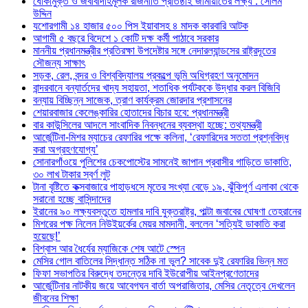
ধোঁকামুক্ত ও জবাবদিহিমূলক রাজনীতি প্রতিষ্ঠাই জামায়াতের লক্ষ্য : সেলিম
উদ্দিন
যশোরগামী ১৪ হাজার ৫০০ পিস ইয়াবাসহ ৪ মাদক কারবারি আটক
আগামী ৫ বছরে বিদেশে ১ কোটি দক্ষ কর্মী পাঠাবে সরকার
মাননীয় প্রধানমন্ত্রীর প্রতিরক্ষা উপদেষ্টার সঙ্গে নেদারল্যান্ডসের রাষ্ট্রদূতের
সৌজন্য সাক্ষাৎ
সড়ক, রেল, বন্দর ও বিশ্ববিদ্যালয় প্রকল্পে ভূমি অধিগ্রহণ অনুমোদন
বান্দরবানে বন্যার্তদের খাদ্য সহায়তা, শতাধিক পর্যটককে উদ্ধার করল বিজিবি
বন্যায় বিচ্ছিন্ন সাজেক, ত্রাণ কার্যক্রম জোরদার প্রশাসনের
শেয়ারবাজার কেলেঙ্কারির হোতাদের বিচার হবে: প্রধানমন্ত্রী
বার কাউন্সিলের আদলে সাংবাদিক নিবন্ধনের ব্যবস্থা হচ্ছে: তথ্যমন্ত্রী
আর্জেন্টিনা-মিশর ম্যাচের রেফারির পক্ষে কলিনা, ‘রেফারিদের সততা প্রশ্নবিদ্ধ
করা অগ্রহণযোগ্য’
সোনারগাঁওয়ে পুলিশের চেকপোস্টের সামনেই জাপান প্রবাসীর গাড়িতে ডাকাতি,
৩০ লাখ টাকার স্বর্ণ লুট
টানা বৃষ্টিতে কক্সবাজারে পাহাড়ধসে মৃতের সংখ্যা বেড়ে ১৯, ঝুঁকিপূর্ণ এলাকা থেকে
সরানো হচ্ছে বাসিন্দাদের
ইরানের ৯০ লক্ষ্যবস্তুতে হামলার দাবি যুক্তরাষ্ট্র, পাল্টা জবাবের ঘোষণা তেহরানের
মিশরের পক্ষ নিলেন নিউইয়র্কের মেয়র মামদানী, বললেন ‘সত্যিই ডাকাতি করা
হয়েছে!’
বিশ্বাস আর ধৈর্যের ম্যাজিকে শেষ আটে স্পেন
মেসির গোল বাতিলের সিদ্ধান্ত সঠিক না ভুল? সাবেক দুই রেফারির ভিন্ন মত
ফিফা সভাপতির বিরুদ্ধে তদন্তের দাবি ইউরোপীয় আইনপ্রণেতাদের
আর্জেন্টিনার নাটকীয় জয়ে আবেগঘন বার্তা অপরাজিতার, মেসির নেতৃত্বে দেখলেন
জীবনের শিক্ষা