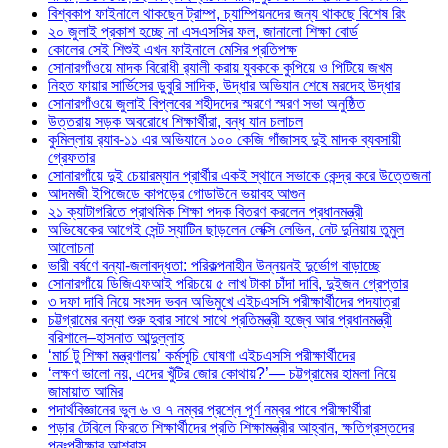
বিশ্বকাপ ফাইনালে থাকছেন ট্রাম্প, চ্যাম্পিয়নদের জন্য থাকছে বিশেষ রিং
২০ জুলাই প্রকাশ হচ্ছে না এসএসসির ফল, জানালো শিক্ষা বোর্ড
কোলের সেই শিশুই এখন ফাইনালে মেসির প্রতিপক্ষ
সোনারগাঁওয়ে মাদক বিরোধী র‌্যালী করায় যুবককে কুপিয়ে ও পিটিয়ে জখম
নিহত ফায়ার সার্ভিসের ডুবুরি সাদিক, উদ্ধার অভিযান শেষে মরদেহ উদ্ধার
সোনারগাঁওয়ে জুলাই বিপ্লবের শহীদদের স্মরণে স্মরণ সভা অনুষ্ঠিত
উত্তরায় সড়ক অবরোধে শিক্ষার্থীরা, বন্ধ যান চলাচল
কুমিল্লায় র‍্যাব-১১ এর অভিযানে ১০০ কেজি গাঁজাসহ দুই মাদক ব্যবসায়ী
গ্রেফতার
সোনারগাঁয়ে দুই চেয়ারম্যান প্রার্থীর একই স্থানে সভাকে কেন্দ্র করে উত্তেজনা
আদমজী ইপিজেডে কাপড়ের গোডাউনে ভয়াবহ আগুন
২১ ক্যাটাগরিতে প্রাথমিক শিক্ষা পদক বিতরণ করলেন প্রধানমন্ত্রী
অভিষেকের আগেই সেন্ট স্যাটিন ছাড়লেন লেক্সি লেভিন, নেট দুনিয়ায় তুমুল
আলোচনা
ভারী বর্ষণে বন্যা-জলাবদ্ধতা: পরিকল্পনাহীন উন্নয়নই দুর্ভোগ বাড়াচ্ছে
সোনারগাঁয়ে ডিজিএফআই পরিচয়ে ৫ লাখ টাকা চাঁদা দাবি, দুইজন গ্রেপ্তার
৩ দফা দাবি নিয়ে সংসদ ভবন অভিমুখে এইচএসসি পরীক্ষার্থীদের পদযাত্রা
চট্টগ্রামের বন্যা শুরু হবার সাথে সাথে প্রতিমন্ত্রী হজ্বে আর প্রধানমন্ত্রী
বরিশালে–হাসনাত আব্দুল্লাহ
‘মার্চ টু শিক্ষা মন্ত্রণালয়’ কর্মসূচি ঘোষণা এইচএসসি পরীক্ষার্থীদের
‘লক্ষণ ভালো নয়, এদের খুঁটির জোর কোথায়?’— চট্টগ্রামের হামলা নিয়ে
জামায়াত আমির
পদার্থবিজ্ঞানের ভুল ৬ ও ৭ নম্বর প্রশ্নে পূর্ণ নম্বর পাবে পরীক্ষার্থীরা
পড়ার টেবিলে ফিরতে শিক্ষার্থীদের প্রতি শিক্ষামন্ত্রীর আহ্বান, ক্ষতিগ্রস্তদের
পুনঃপরীক্ষার আশ্বাস