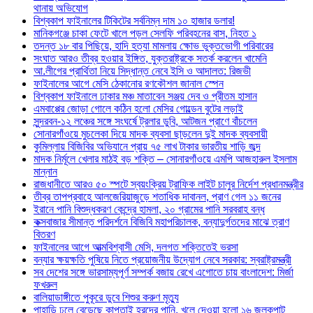
থানায় অভিযোগ
বিশ্বকাপ ফাইনালের টিকিটের সর্বনিম্ন দাম ১০ হাজার ডলার!
মানিকগঞ্জে চাকা ফেটে খালে পড়ল সেলফি পরিবহনের বাস, নিহত ১
তদন্ত ১৮ বার পিছিয়ে, হাদি হত্যা মামলায় ক্ষোভ ভুক্তভোগী পরিবারের
সংঘাত আরও তীব্র হওয়ার ইঙ্গিত, যুক্তরাষ্ট্রকে সতর্ক করলেন খামেনি
আ.লীগের প্রার্থিতা নিয়ে সিদ্ধান্ত নেবে ইসি ও আদালত: রিজভী
ফাইনালের আগে মেসি ঠেকানোর রণকৌশল জানাল স্পেন
বিশ্বকাপ ফাইনালে ঢাকার মঞ্চ মাতাবেন সঞ্জয় দেব ও প্রীতম হাসান
এমবাপ্পের জোড়া গোলে কঠিন হলো মেসির গোল্ডেন বুটের লড়াই
সুন্দরবন-১২ লঞ্চের সঙ্গে সংঘর্ষে ট্রলার ডুবি, আটজন প্রাণে বাঁচলেন
সোনারগাঁওয়ে মুচলেকা দিয়ে মাদক ব্যবসা ছাড়লেন দুই মাদক ব্যবসায়ী
কুমিল্লায় বিজিবির অভিযানে প্রায় ৭৫ লাখ টাকার ভারতীয় শাড়ি জব্দ
মাদক নির্মূলে খেলার মাঠই বড় শক্তি – সোনারগাঁওয়ে এমপি আজহারুল ইসলাম
মান্নান
রাজধানীতে আরও ৫০ স্পটে স্বয়ংক্রিয় ট্রাফিক লাইট চালুর নির্দেশ প্রধানমন্ত্রীর
তীব্র তাপপ্রবাহে আলজেরিয়াজুড়ে শতাধিক দাবানল, প্রাণ গেল ১১ জনের
ইরানে পানি বিশুদ্ধকরণ কেন্দ্রে হামলা, ২০ গ্রামের পানি সরবরাহ বন্ধ
কক্সবাজার সীমান্ত পরিদর্শনে বিজিবি মহাপরিচালক, বন্যাদুর্গতদের মাঝে ত্রাণ
বিতরণ
ফাইনালের আগে আত্মবিশ্বাসী মেসি, দলগত শক্তিতেই ভরসা
বন্যার ক্ষয়ক্ষতি পুষিয়ে নিতে প্রয়োজনীয় উদ্যোগ নেবে সরকার: স্বরাষ্ট্রমন্ত্রী
সব দেশের সঙ্গে ভারসাম্যপূর্ণ সম্পর্ক বজায় রেখে এগোতে চায় বাংলাদেশ: মির্জা
ফখরুল
বালিয়াডাঙ্গীতে পুকূরে ডুবে শিশুর করুণ মৃত্যু
পাহাড়ি ঢলে বেড়েছে কাপ্তাই হ্রদের পানি, খুলে দেওয়া হলো ১৬ জলকপাট