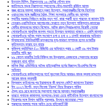
উত্তাল দিল্লি, নিরাপত্তায় ১৬ মেট্রো স্টেশন বন্ধ
জাতিসংঘে সড়ক নিরাপত্তা প্যানেলের যৌথ-সভাপতি রবিউল আলম
বস্ত্র খাতের সমস্যা সমাধানে দ্রুত উদ্যোগ, প্রধানমন্ত্রীর বিশেষ নির্দেশনা
ওয়াংচুকের সঙ্গে মন্ত্রীদের বৈঠক, শিক্ষা সংস্কারে মোদীর বড় আশ্বাস
স্থানীয় সরকার নির্বাচনে কঠোর নতুন শর্ত, কারা প্রার্থী হতে পারবেন না জানাল ইসি
তেহরান-ওয়াশিংটনকে আলোচনায় ফেরাতে নতুন উদ্যোগ পাকিস্তান-কাতারের
মোদীর বাসভবনের সামনে বিক্ষোভ, আটক রাহুল-প্রিয়াঙ্কাসহ বিরোধী নেতারা
সোনারগাঁওকে আধুনিক জনপদ গড়তে উন্নয়ন অব্যাহত থাকবে – এমপি মান্নান
সোনারগাঁওয়ে অবৈধ গ্যাস সংযোগে চলা ৪ চুনা ও ১ ঢালাই কারখানায় অভিযান
স্ট্যামফোর্ড ইউনিভার্সিটি ছাত্রদলের যুগ্ম-সাধারণ সম্পাদক হলেন গুণবতীর
কৃতিসন্তান ফারাহ তুন নাহার
কুমিল্লা ব্যাটালিয়ন (১০ বিজিবি) এর অভিযানে প্রায় ২ কোটি ৩৯ লাখ টাকার
ভারতীয় শাড়ি জব্দ
৯৯ বোতল ভারতীয় তৈরি নিষিদ্ধ মদ উদ্ধারসহ একজনকে গ্রেফতার করেছে
সবুজবাগ থানা পুলিশ
মানিক মিয়া এভিনিউয়ে অবৈধ হাইড্রোলিক হর্নের বিরুদ্ধে ডিএমপির বিশেষ
অভিযান
সোনারগাঁওয়ে কর্মসংস্থানের শর্তে মুচলেকা দিয়ে আবারও মাদক ব্যবসা ছাড়লেন
আরেক মাদক ব্যবসায়ী
বিশ্বকাপ ফাইনালের পর ইয়ামালকে কী বললেন মেসি? জানালেন ইয়ামাল
ঈদ ২০২৭ টার্গেট, নতুন সিনেমা ‘নিঃস্ব’ নিয়ে ফিরছেন শাকিব
ঐক্য ধরে রেখে জনগণের প্রত্যাশা পূরণের আহ্বান প্রধানমন্ত্রীর
ভারতে পলাতক কামালসহ অন্যদের ফেরত চেয়ে কূটনৈতিক উদ্যোগ বাংলাদেশের
শিরোপার সঙ্গে বিশাল আর্থিক পুরস্কার, উৎসবে মাতোয়ারা স্পেন
পুরুষদের সুরক্ষায় পৃথক আইন চেয়ে হাইকোর্টে রিট