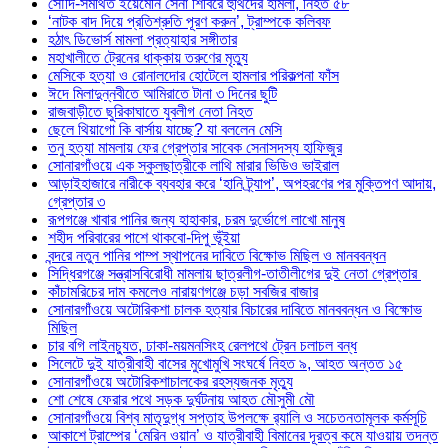
সৌদি-সমর্থিত ইয়েমেনি সেনা শিবিরে হুথিদের হামলা, নিহত ৫৮
‘নাটক বাদ দিয়ে প্রতিশ্রুতি পূরণ করুন’, ট্রাম্পকে কলিবফ
হঠাৎ ডিভোর্স মামলা প্রত্যাহার সঙ্গীতার
মহাখালীতে ট্রেনের ধাক্কায় তরুণের মৃত্যু
মেসিকে হত্যা ও রোনালদোর হোটেলে হামলার পরিকল্পনা ফাঁস
ঈদে মিলাদুন্নবীতে আমিরাতে টানা ৩ দিনের ছুটি
রাজবাড়ীতে ছুরিকাঘাতে যুবলীগ নেতা নিহত
ছেলে থিয়াগো কি বার্সায় যাচ্ছে? যা বললেন মেসি
তনু হত্যা মামলায় ফের গ্রেপ্তার সাবেক সেনাসদস্য হাফিজুর
সোনারগাঁওয়ে এক স্কুলছাত্রীকে লাথি মারার ভিডিও ভাইরাল
আড়াইহাজারে নারীকে ব্যবহার করে ‘হানি ট্র্যাপ’, অপহরণের পর মুক্তিপণ আদায়,
গ্রেপ্তার ৩
রূপগঞ্জে খাবার পানির জন্য হাহাকার, চরম দুর্ভোগে লাখো মানুষ
শহীদ পরিবারের পাশে থাকবো-দিপু ভূঁইয়া
বন্দরে নতুন পানির পাম্প স্থাপনের দাবিতে বিক্ষোভ মিছিল ও মানববন্ধন
সিদ্ধিরগঞ্জে সন্ত্রাসবিরোধী মামলায় ছাত্রলীগ-তাতীলীগের দুই নেতা গ্রেপ্তার ‎
কাঁচামরিচের দাম কমলেও নারায়ণগঞ্জে চড়া সবজির বাজার
সোনারগাঁওয়ে অটোরিকশা চালক হত্যার বিচারের দাবিতে মানববন্ধন ও বিক্ষোভ
মিছিল
চার বগি লাইনচ্যুত, ঢাকা-ময়মনসিংহ রেলপথে ট্রেন চলাচল বন্ধ
সিলেটে দুই যাত্রীবাহী বাসের মুখোমুখি সংঘর্ষে নিহত ৯, আহত অন্তত ১৫
সোনারগাঁওয়ে অটোরিকশাচালকের রহস্যজনক মৃত্যু
শো শেষে ফেরার পথে সড়ক দুর্ঘটনায় আহত মৌসুমী মৌ
সোনারগাঁওয়ে বিশ্ব মাতৃদুগ্ধ সপ্তাহ উপলক্ষে র‍্যালি ও সচেতনতামূলক কর্মসূচি
আকাশে ট্রাম্পের ‘মেরিন ওয়ান’ ও যাত্রীবাহী বিমানের দূরত্ব কমে যাওয়ায় তদন্ত