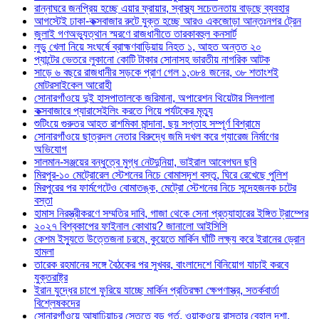
রান্নাঘরে জনপ্রিয় হচ্ছে এয়ার ফ্রায়ার, স্বাস্থ্য সচেতনতায় বাড়ছে ব্যবহার
আগস্টেই ঢাকা-কক্সবাজার রুটে যুক্ত হচ্ছে আরও একজোড়া আন্তঃনগর ট্রেন
জুলাই গণঅভ্যুত্থান স্মরণে রাজধানীতে তারকাবহুল কনসার্ট
লুডু খেলা নিয়ে সংঘর্ষে ব্রাহ্মণবাড়িয়ায় নিহত ১, আহত অন্তত ২০
প্যান্টের ভেতরে লুকানো কোটি টাকার সোনাসহ ভারতীয় নাগরিক আটক
সাড়ে ৬ বছরে রাজধানীর সড়কে প্রাণ গেল ১,৩৮৪ জনের, ৩৮ শতাংশই
মোটরসাইকেল আরোহী
সোনারগাঁওয়ে দুই হাসপাতালকে জরিমানা, অপারেশন থিয়েটার সিলগালা
কক্সবাজারে প্যারাসেইলিং করতে গিয়ে পর্যটকের মৃত্যু
শুটিংয়ে গুরুতর আহত রাশমিকা মান্দানা, ছয় সপ্তাহ সম্পূর্ণ বিশ্রামে
সোনারগাঁওয়ে ছাত্রদল নেতার বিরুদ্ধে জমি দখল করে গ্যারেজ নির্মাণের
অভিযোগ
সালমান-সঞ্জয়ের বন্ধুত্বে মুগ্ধ নেটদুনিয়া, ভাইরাল আবেগঘন ছবি
মিরপুর-১০ মেট্রোরেল স্টেশনের নিচে বোমাসদৃশ বস্তু, ঘিরে রেখেছে পুলিশ
মিরপুরের পর ফার্মগেটেও বোমাতঙ্ক, মেট্রো স্টেশনের নিচে সন্দেহজনক চটের
বস্তা
হামাস নিরস্ত্রীকরণে সম্মতির দাবি, গাজা থেকে সেনা প্রত্যাহারের ইঙ্গিত ট্রাম্পের
২০২৭ বিশ্বকাপের ফাইনাল কোথায়? জানালো আইসিসি
কেশম ইস্যুতে উত্তেজনা চরমে, কুয়েতে মার্কিন ঘাঁটি লক্ষ্য করে ইরানের ড্রোন
হামলা
তারেক রহমানের সঙ্গে বৈঠকের পর সুখবর, বাংলাদেশে বিনিয়োগ যাচাই করবে
যুক্তরাষ্ট্র
ইরান যুদ্ধের চাপে ফুরিয়ে যাচ্ছে মার্কিন প্রতিরক্ষা ক্ষেপণাস্ত্র, সতর্কবার্তা
বিশ্লেষকদের
সোনারগাঁওয়ে আষাঢ়িয়াচর সেতুতে বড় গর্ত, ওয়াকওয়ে রাস্তার বেহাল দশা,