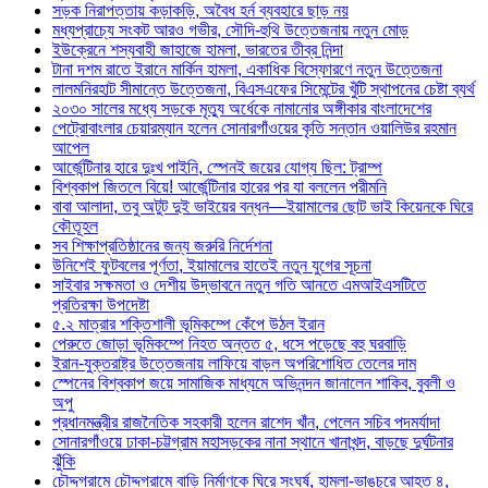
সড়ক নিরাপত্তায় কড়াকড়ি, অবৈধ হর্ন ব্যবহারে ছাড় নয়
মধ্যপ্রাচ্যে সংকট আরও গভীর, সৌদি-হুথি উত্তেজনায় নতুন মোড়
ইউক্রেনে শস্যবাহী জাহাজে হামলা, ভারতের তীব্র নিন্দা
টানা দশম রাতে ইরানে মার্কিন হামলা, একাধিক বিস্ফোরণে নতুন উত্তেজনা
লালমনিরহাট সীমান্তে উত্তেজনা, বিএসএফের সিমেন্টের খুঁটি স্থাপনের চেষ্টা ব্যর্থ
২০৩০ সালের মধ্যে সড়কে মৃত্যু অর্ধেকে নামানোর অঙ্গীকার বাংলাদেশের
পেট্রোবাংলার চেয়ারম্যান হলেন সোনারগাঁওয়ের কৃতি সন্তান ওয়ালিউর রহমান
আপেল
আর্জেন্টিনার হারে দুঃখ পাইনি, স্পেনই জয়ের যোগ্য ছিল: ট্রাম্প
বিশ্বকাপ জিতলে বিয়ে! আর্জেন্টিনার হারের পর যা বললেন পরীমনি
বাবা আলাদা, তবু অটুট দুই ভাইয়ের বন্ধন—ইয়ামালের ছোট ভাই কিয়েনকে ঘিরে
কৌতূহল
সব শিক্ষাপ্রতিষ্ঠানের জন্য জরুরি নির্দেশনা
উনিশেই ফুটবলের পূর্ণতা, ইয়ামালের হাতেই নতুন যুগের সূচনা
সাইবার সক্ষমতা ও দেশীয় উদ্ভাবনে নতুন গতি আনতে এমআইএসটিতে
প্রতিরক্ষা উপদেষ্টা
৫.২ মাত্রার শক্তিশালী ভূমিকম্পে কেঁপে উঠল ইরান
পেরুতে জোড়া ভূমিকম্পে নিহত অন্তত ৫, ধসে পড়েছে বহু ঘরবাড়ি
ইরান-যুক্তরাষ্ট্র উত্তেজনায় লাফিয়ে বাড়ল অপরিশোধিত তেলের দাম
স্পেনের বিশ্বকাপ জয়ে সামাজিক মাধ্যমে অভিনন্দন জানালেন শাকিব, বুবলী ও
অপু
প্রধানমন্ত্রীর রাজনৈতিক সহকারী হলেন রাশেদ খাঁন, পেলেন সচিব পদমর্যাদা
সোনারগাঁওয়ে ঢাকা-চট্টগ্রাম মহাসড়কের নানা স্থানে খানাখন্দ, বাড়ছে দুর্ঘটনার
ঝুঁকি
চৌদ্দগ্রামে চৌদ্দগ্রামে বাড়ি নির্মাণকে ঘিরে সংঘর্ষ, হামলা-ভাঙচুরে আহত ৪,