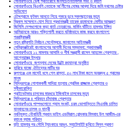
সোনারগাঁওয়ে ডেঙ্গু প্রতিরোধে জনসচেতনতামূলক সভা ও র‍্যালি
সোনারগাঁওয়ে বিএনপি নেতাকে আ’লীগের দোষর আখ্যা দিয়ে জমি দখলের চেষ্টার
অভিযোগ
চৌদ্দগ্রামে ফুটবল আনতে গিয়ে পুকুরে ডুবে স্কুলছাত্রের মৃত্যু
ব্রিকস সম্মেলনে যোগ দিতে প্রধানমন্ত্রী তারেক রহমানকে মোদীর আমন্ত্রণ
জিসিসি দেশগুলোকে কড়া বার্তা তেহরানের, মার্কিন ঘাঁটিতে হামলার ইঙ্গিত
আসিয়ানকে আরও শক্তিশালী করতে ঘনিষ্ঠভাবে কাজ করবে বাংলাদেশ:
পররাষ্ট্রমন্ত্রী
নতুন রাষ্ট্রপতি নির্বাচন সেপ্টেম্বরে, জানালেন আইনমন্ত্রী
সেমিকন্ডাক্টরেই বাংলাদেশের আগামী দিনের সম্ভাবনা: প্রধানমন্ত্রী
সোনারগাঁওয়ে ১২ মামলার আসামি ও শীর্ষ সন্ত্রাসী রাসেল আহমেদ গ্রেপ্তার ,
আগ্নেয়াস্ত্র উদ্ধার
সোনারগাঁওয়ে জগন্নাথ দেবের উল্টো রথযাত্রা অনুষ্ঠিত
হারিয়ে যাচ্ছে ঐতিহ্যের মাটির ঘর
রুপগঞ্জে এক মাসেই ধসে গেল রাস্তা, ৫০ লাখ টাকা জলে অবরুদ্ধ ৫ গ্রামের
মানুষ
সিদ্ধিরগঞ্জে পোশাককর্মী সাদিয়া হত্যায় প্রেমিক রাজ্জাক গ্রেপ্তার ও
স্বীকারোক্তি
প্রাইভেটকার চালকের মারধরে ইজিবাইক চালকের মৃত্যু
সিদ্ধিরগঞ্জে ৪ পরিবহন চাঁদাবাজ গ্রেপ্তার
সোনারগাঁওয়ে পাম্পগুলোতে গ্যাস সংকট, চরম ভোগান্তিতে সিএনজি চালিত
যানবাহনের চালক ও যাত্রী
নবনিযুক্ত নৌবাহিনী প্রধান ভাইস এডমিরাল খোন্দকার মিসবাহ উল আজীম-এর
র‍্যাংক ব্যাজ পরিধান
হুতি হামলার পর সৌদি ট্যাংকারে আগুন, স্যাটেলাইট ছবিতে মিলল প্রমাণ