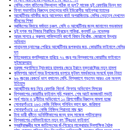
মেসির গোল বাতিলের সিদ্ধান্ত সঠিক না ভুল? সাবেক দুই রেফারির ভিন্ন মত
ফিফা সভাপতির বিরুদ্ধে তদন্তের দাবি ইউরোপীয় আইনপ্রণেতাদের
আর্জেন্টিনার নাটকীয় জয়ে আবেগঘন বার্তা অপরাজিতার, মেসির নেতৃত্বে দেখলেন
জীবনের শিক্ষা
ব্রাজিলের বিদায়ে মর্মাহত চঞ্চল, মেসি ও আর্জেন্টিনার জন্য জানালেন শুভকামনা
দুই দশক পর গিজার পিরামিডে ফিরছেন শাকিরা, কনসার্ট ২৮ নভেম্বর
আরব সাগরে ৫ ক্রুসহ পাকিস্তানি কার্গো বিমান নিখোঁজ, জোরালো উদ্ধার
অভিযান
পাহাড়সম চ্যালেঞ্জ পেরিয়ে আর্জেন্টিনার রূপকথার জয়, কোয়ার্টার ফাইনালে মেসির
দল
টাইব্রেকারে কলম্বিয়াকে হারিয়ে ৭২ বছর পর বিশ্বকাপের কোয়ার্টার ফাইনালে
সুইজারল্যান্ড
হরমুজ প্রণালিতে ট্যাংকারে হামলার জেরে ইরানে যুক্তরাষ্ট্রের নতুন হামলা
কুমিল্লায় আদর্শ সদর উপজেলার ধনপুরে ফুটবল সমর্থকদের সংঘর্ষে যুবক নিহত
৯৬ বছরের রেকর্ডে ভাগ বসালেন মেসি, বিশ্বকাপে গড়লেন আরও এক অনন্য
ইতিহাস
আর্জেন্টিনার জয় নিয়ে রেফারিং বিতর্ক, ফিফায় অভিযোগ মিসরের
বিশ্বকাপের কোয়ার্টার ফাইনাল সূচি প্রকাশ, শেষ আটে জমজমাট লড়াই
অর্থ পাচার ও দুর্নীতির অভিযোগে ১০ শিল্পগোষ্ঠীর বিরুদ্ধে মামলা হচ্ছে
সোনারগাঁওয়ে ২৬৩ কেজি নিষিদ্ধ পলিথিন ব্যাগ জব্দ, জরিমানা
সোনারগাঁওয়ে ২৫ কেজি নিষিদ্ধ পিরানহা মাছ জব্দ
টানা ভারী বৃষ্টিতে অনির্দিষ্টকালের জন্য বন্ধ সাজেক পর্যটনকেন্দ্র
বিশ্বকাপের সেমিফাইনালে নতুন বল ‘ট্রিওন্ডা ফাইনাল’
স্বরাষ্ট্রমন্ত্রীর সঙ্গে জাতিসংঘের জঁ-পিয়েরে লাক্রোয়ার দ্বিপাক্ষিক বৈঠক