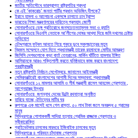
জাতীয় স্মৃতিসৌধে ভারপ্রাপ্ত রাষ্ট্রপতির শ্রদ্ধা
কে এই ‘কাকরোচ’ জনতা পার্টির প্রধান অভিজিৎ দীপকে?
ইরানে হামলা ও আলোচনা একসঙ্গে চালাতে চান ট্রাম্প
ভারতের শিক্ষা মন্ত্রণালয়ের দায়িত্বে প্রলহাদ জোশী
সোনারগাঁওয়ে ডেঙ্গু প্রতিরোধে জনসচেতনতামূলক সভা ও র‍্যালি
সোনারগাঁওয়ে বিএনপি নেতাকে আ’লীগের দোষর আখ্যা দিয়ে জমি দখলের চেষ্টার
অভিযোগ
চৌদ্দগ্রামে ফুটবল আনতে গিয়ে পুকুরে ডুবে স্কুলছাত্রের মৃত্যু
ব্রিকস সম্মেলনে যোগ দিতে প্রধানমন্ত্রী তারেক রহমানকে মোদীর আমন্ত্রণ
জিসিসি দেশগুলোকে কড়া বার্তা তেহরানের, মার্কিন ঘাঁটিতে হামলার ইঙ্গিত
আসিয়ানকে আরও শক্তিশালী করতে ঘনিষ্ঠভাবে কাজ করবে বাংলাদেশ:
পররাষ্ট্রমন্ত্রী
নতুন রাষ্ট্রপতি নির্বাচন সেপ্টেম্বরে, জানালেন আইনমন্ত্রী
সেমিকন্ডাক্টরেই বাংলাদেশের আগামী দিনের সম্ভাবনা: প্রধানমন্ত্রী
সোনারগাঁওয়ে ১২ মামলার আসামি ও শীর্ষ সন্ত্রাসী রাসেল আহমেদ গ্রেপ্তার ,
আগ্নেয়াস্ত্র উদ্ধার
সোনারগাঁওয়ে জগন্নাথ দেবের উল্টো রথযাত্রা অনুষ্ঠিত
হারিয়ে যাচ্ছে ঐতিহ্যের মাটির ঘর
রুপগঞ্জে এক মাসেই ধসে গেল রাস্তা, ৫০ লাখ টাকা জলে অবরুদ্ধ ৫ গ্রামের
মানুষ
সিদ্ধিরগঞ্জে পোশাককর্মী সাদিয়া হত্যায় প্রেমিক রাজ্জাক গ্রেপ্তার ও
স্বীকারোক্তি
প্রাইভেটকার চালকের মারধরে ইজিবাইক চালকের মৃত্যু
সিদ্ধিরগঞ্জে ৪ পরিবহন চাঁদাবাজ গ্রেপ্তার