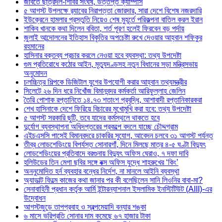
জবিতে ছাত্রদল-শিবির সংঘর্ষ, উত্তপ্ত ক্যাম্পাস
৫ আগস্ট উপলক্ষে র‌্যাবের নিরাপত্তা জোরদার, সারা দেশে বিশেষ নজরদারি
ইউক্রেনে হামলার প্রস্তুতি নিয়েও শেষ মুহূর্তে পরিকল্পনা বাতিল করল ইরান
শাকিব খানকে কথা দিলেন ববিতা, শর্ত পূরণ হলেই ফিরবেন বড় পর্দায়
জুলাই আন্দোলনের ইতিহাস বিকৃতির অপচেষ্টা রুখে দেওয়ার আহ্বান শফিকুর
রহমানের
হাসিনার বক্তব্য প্রচার করলে নেওয়া হবে ব্যবস্থা: তথ্য উপদেষ্টা
গুম প্রতিরোধে কঠোর আইন, মৃত্যুদণ্ডসহ নতুন বিধানের সড়া মন্ত্রিসভায়
অনুমোদন
চলচ্চিত্র শিল্পকে ডিজিটাল যুগের উপযোগী করার আহ্বান তথ্যমন্ত্রীর
সিলেটে ২৬ দিন ধরে নিখোঁজ বিমানবন্দর কর্মকর্তা আরিফুল্লাহ জেলিন
তৈরি পোশাক রপ্তানিতে ১৪.৭৩ শতাংশ প্রবৃদ্ধি, আশাবাদী রপ্তানিকারকরা
শেখ হাসিনাকে দেশে ফিরিয়ে বিচারের মুখোমুখি করা হবে: তথ্য উপদেষ্টা
৫ আগস্ট সরকারি ছুটি, তবে যাদের কর্মস্থলে থাকতে হবে
দুর্যোগ ব্যবস্থাপনা অধিদপ্তরের প্রকল্পে বদলে যাচ্ছে চৌদ্দগ্রাম
এইচএসসি পাসেই বিমানবন্দরে চাকরির সুযোগ, আবেদন চলবে ৩১ আগস্ট পর্যন্ত
তীব্র লোডশেডিংয়ে বিপর্যস্ত সোনারগাঁ, দিনে মিলছে মাত্র ৪-৫ ঘণ্টা বিদ্যুৎ
লোডশেডিংয়ের প্রতিবাদে বরগুনায় বিদ্যুৎ অফিস ঘেরাও, ৭ দফা দাবি
হলিউডের তিন মেগা ছবির সঙ্গে বক্স অফিস যুদ্ধে শাহরুখের ‘কিং’
অননুমোদিত হর্ন ব্যবহার বন্ধের নির্দেশ, না মানলে আইনি ব্যবস্থা
অ্যাডাল্ট ফিল্মে কাজের কথা জানার পর কী বলেছিলেন সানি লিওনির বাবা-মা?
সেনাবাহিনী প্রধান কর্তৃক আর্মি ইন্টারন্যাশনাল ইসলামিক ইনস্টিটিউট (AIII)-এর
উদ্বোধন
আগস্টজুড়ে তাপপ্রবাহ ও স্বল্পমেয়াদি বন্যার শঙ্কা
৬ মাসে ভরিপ্রতি সোনার দাম কমেছে ৬৭ হাজার টাকা