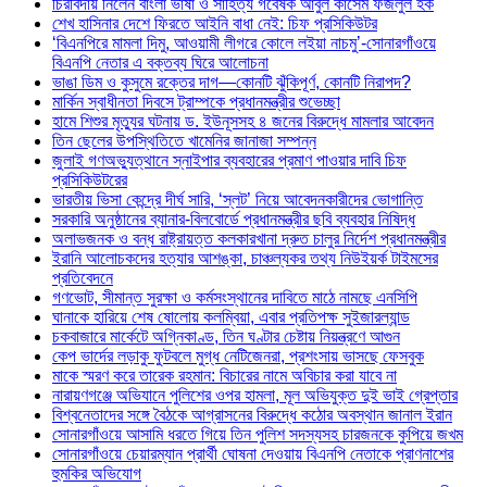
চিরবিদায় নিলেন বাংলা ভাষা ও সাহিত্য গবেষক আবুল কাসেম ফজলুল হক
শেখ হাসিনার দেশে ফিরতে আইনি বাধা নেই: চিফ প্রসিকিউটর
‘বিএনপিরে মামলা দিমু, আওয়ামী লীগরে কোলে লইয়া নাচমু’-সোনারগাঁওয়ে
বিএনপি নেতার এ বক্তব্য ঘিরে আলোচনা
ভাঙা ডিম ও কুসুমে রক্তের দাগ—কোনটি ঝুঁকিপূর্ণ, কোনটি নিরাপদ?
মার্কিন স্বাধীনতা দিবসে ট্রাম্পকে প্রধানমন্ত্রীর শুভেচ্ছা
হামে শিশুর মৃত্যুর ঘটনায় ড. ইউনূসসহ ৪ জনের বিরুদ্ধে মামলার আবেদন
তিন ছেলের উপস্থিতিতে খামেনির জানাজা সম্পন্ন
জুলাই গণঅভ্যুত্থানে স্নাইপার ব্যবহারের প্রমাণ পাওয়ার দাবি চিফ
প্রসিকিউটরের
ভারতীয় ভিসা কেন্দ্রে দীর্ঘ সারি, ‘স্লট’ নিয়ে আবেদনকারীদের ভোগান্তি
সরকারি অনুষ্ঠানের ব্যানার-বিলবোর্ডে প্রধানমন্ত্রীর ছবি ব্যবহার নিষিদ্ধ
অলাভজনক ও বন্ধ রাষ্ট্রায়ত্ত কলকারখানা দ্রুত চালুর নির্দেশ প্রধানমন্ত্রীর
ইরানি আলোচকদের হত্যার আশঙ্কা, চাঞ্চল্যকর তথ্য নিউইয়র্ক টাইমসের
প্রতিবেদনে
গণভোট, সীমান্ত সুরক্ষা ও কর্মসংস্থানের দাবিতে মাঠে নামছে এনসিপি
ঘানাকে হারিয়ে শেষ ষোলোয় কলম্বিয়া, এবার প্রতিপক্ষ সুইজারল্যান্ড
চকবাজারে মার্কেটে অগ্নিকাণ্ড, তিন ঘণ্টার চেষ্টায় নিয়ন্ত্রণে আগুন
কেপ ভার্দের লড়াকু ফুটবলে মুগ্ধ নেটিজেনরা, প্রশংসায় ভাসছে ফেসবুক
মাকে স্মরণ করে তারেক রহমান: বিচারের নামে অবিচার করা যাবে না
নারায়ণগঞ্জে অভিযানে পুলিশের ওপর হামলা, মূল অভিযুক্ত দুই ভাই গ্রেপ্তার
বিশ্বনেতাদের সঙ্গে বৈঠকে আগ্রাসনের বিরুদ্ধে কঠোর অবস্থান জানাল ইরান
সোনারগাঁওয়ে আসামি ধরতে গিয়ে তিন পুলিশ সদস্যসহ চারজনকে কুপিয়ে জখম
সোনারগাঁওয়ে চেয়ারম্যান প্রার্থী ঘোষনা দেওয়ায় বিএনপি নেতাকে প্রাণনাশের
হুমকির অভিযোগ