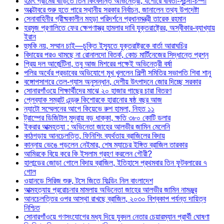
হঠাৎ গ্রামের বাড়িতে তিন কিংবদন্তি অভিনেত্রী, যশোরে ববিতা-সুচন্দা-চম্পা
অক্টোবরে শুরু হতে পারে স্থানীয় সরকার নির্বাচন, জানালেন তথ্য উপদেষ্টা
সেনাবাহিনীর গ্রীষ্মকালীন মহড়া পরিদর্শনে প্রধানমন্ত্রী তারেক রহমান
হরমুজ প্রণালিতে ফের ক্ষেপণাস্ত্র হামলার দাবি যুক্তরাষ্ট্রের, অস্বীকার-ব্যাখ্যায়
ইরান
হুমকি নয়, সম্মান চাই—চুক্তি ইস্যুতে যুক্তরাষ্ট্রকে বার্তা আরাঘচির
বিদায়ের পরও থামছে না রোনালদো বিতর্ক, কোচ মার্টিনেজের সিদ্ধান্তে প্রশ্ন
প্রিয় দল আর্জেন্টিনা, তবু আজ মিশরের পক্ষেই অভিনেত্রী বর্ষা
পলির অর্থের প্রভাবের অভিযোগে মুখ খুললেন শিল্পী সমিতির সভাপতি শিবা শানু
বঙ্গোপসাগরে তেল-গ্যাস অনুসন্ধান, দেশীয় উৎপাদনে জোর দিচ্ছে সরকার
সোনারগাঁওয়ে শিক্ষার্থীদের মাঝে ২০ হাজার গাছের চারা বিতরণ
প্লেব্যাক সম্রাট এন্ড্রু কিশোরকে হারানোর ষষ্ঠ বছর আজ
ন্যাটো সম্মেলনের আগে কিয়েভে রুশ হামলা, নিহত ১১
ট্রাম্পের ডিজিটাল মুদ্রায় বড় ধাক্কা, ক্ষতি ৩৮০ কোটি ডলার
ইকরার আত্মহত্যা : অভিনেতা জাহের আলভীর জামিন মেলেনি
কাঠগড়ায় আনচেলত্তি, ফিনিশিং ব্যর্থতায় ব্রাজিলের বিদায়
কান্নায় ভেঙে পড়লেন নেইমার, শেষ ম্যাচের ইঙ্গিত ব্রাজিল তারকার
আমিরকে বিয়ে করে কি ইসলাম গ্রহণ করলেন গৌরী?
হালান্ডের জোড়া গোলে বিদায় ব্রাজিল, ইতিহাসে প্রথমবার তিন ফুটবলারের ৭
গোল
ওয়ানডে সিরিজ শুরু, টসে জিতে ফিল্ডিং নিল বাংলাদেশ
আত্মহত্যায় প্ররোচনার মামলায় অভিনেতা জাহের আলভীর জামিন নামঞ্জুর
আনচেলত্তির ওপর আস্থা রাখছে ব্রাজিল, ২০৩০ বিশ্বকাপ পর্যন্ত দায়িত্ব
নিশ্চিত
সোনারগাঁওয়ে গণসংযোগের মধ্য দিয়ে যুবদল নেতার চেয়ারম্যান প্রার্থী ঘোষণা