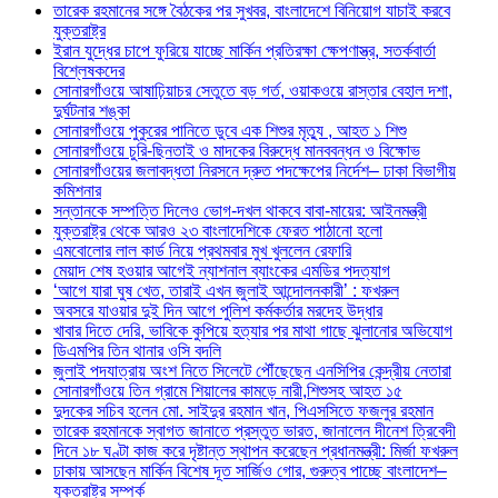
তারেক রহমানের সঙ্গে বৈঠকের পর সুখবর, বাংলাদেশে বিনিয়োগ যাচাই করবে
যুক্তরাষ্ট্র
ইরান যুদ্ধের চাপে ফুরিয়ে যাচ্ছে মার্কিন প্রতিরক্ষা ক্ষেপণাস্ত্র, সতর্কবার্তা
বিশ্লেষকদের
সোনারগাঁওয়ে আষাঢ়িয়াচর সেতুতে বড় গর্ত, ওয়াকওয়ে রাস্তার বেহাল দশা,
দুর্ঘটনার শঙ্কা
সোনারগাঁওয়ে পুকুরের পানিতে ডুবে এক শিশুর মৃত্যু , আহত ১ শিশু
সোনারগাঁওয়ে চুরি-ছিনতাই ও মাদকের বিরুদ্ধে মানববন্ধন ও বিক্ষোভ
সোনারগাঁওয়ের জলাবদ্ধতা নিরসনে দ্রুত পদক্ষেপের নির্দেশ– ঢাকা বিভাগীয়
কমিশনার
সন্তানকে সম্পত্তি দিলেও ভোগ-দখল থাকবে বাবা-মায়ের: আইনমন্ত্রী
যুক্তরাষ্ট্র থেকে আরও ২৩ বাংলাদেশিকে ফেরত পাঠানো হলো
এমবোলোর লাল কার্ড নিয়ে প্রথমবার মুখ খুললেন রেফারি
মেয়াদ শেষ হওয়ার আগেই ন্যাশনাল ব্যাংকের এমডির পদত্যাগ
‘আগে যারা ঘুষ খেত, তারাই এখন জুলাই আন্দোলনকারী’ : ফখরুল
অবসরে যাওয়ার দুই দিন আগে পুলিশ কর্মকর্তার মরদেহ উদ্ধার
খাবার দিতে দেরি, ভাবিকে কুপিয়ে হত্যার পর মাথা গাছে ঝুলানোর অভিযোগ
ডিএমপির তিন থানার ওসি বদলি
জুলাই পদযাত্রায় অংশ নিতে সিলেটে পৌঁছেছেন এনসিপির কেন্দ্রীয় নেতারা
সোনারগাঁওয়ে তিন গ্রামে শিয়ালের কামড়ে নারী,শিশুসহ আহত ১৫
দুদকের সচিব হলেন মো. সাইদুর রহমান খান, পিএসসিতে ফজলুর রহমান
তারেক রহমানকে স্বাগত জানাতে প্রস্তুত ভারত, জানালেন দীনেশ ত্রিবেদী
দিনে ১৮ ঘণ্টা কাজ করে দৃষ্টান্ত স্থাপন করেছেন প্রধানমন্ত্রী: মির্জা ফখরুল
ঢাকায় আসছেন মার্কিন বিশেষ দূত সার্জিও গোর, গুরুত্ব পাচ্ছে বাংলাদেশ–
যুক্তরাষ্ট্র সম্পর্ক