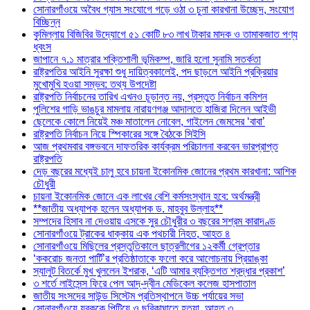
সোনারগাঁওয়ে অবৈধ গ্যাস সংযোগে গড়ে ওঠা ৩ চুনা কারখানা উচ্ছেদ, সংযোগ
বিচ্ছিন্ন
কুমিল্লায় বিজিবির উদ্যোগে ৫১ কোটি ৮৩ লাখ টাকার মাদক ও তামাকজাত পণ্য
ধ্বংস
জাপানে ৭.১ মাত্রার শক্তিশালী ভূমিকম্প, জারি হলো সুনামি সতর্কতা
রাষ্ট্রপতির আইনি সুরক্ষা শুধু দায়িত্বকালেই, পদ ছাড়লে আইনি প্রক্রিয়ার
মুখোমুখি হওয়া সম্ভব: তথ্য উপদেষ্টা
রাষ্ট্রপতি নির্বাচনের তারিখ এখনও চূড়ান্ত নয়, প্রস্তুত নির্বাচন কমিশন
পুলিশের গাড়ি ভাঙচুর মামলায় নারায়ণগঞ্জ আদালতে হাজিরা দিলেন আইভী
ছেলেকে কোলে নিয়েই মঞ্চ মাতালেন নোবেল, গাইলেন জেমসের ‘বাবা’
রাষ্ট্রপতি নির্বাচন নিয়ে স্পিকারের সঙ্গে বৈঠকে সিইসি
আজ প্রথমবার বঙ্গভবনে দাফতরিক কার্যক্রম পরিচালনা করবেন ভারপ্রাপ্ত
রাষ্ট্রপতি
দেড় বছরের মধ্যেই চালু হবে চায়না ইকোনমিক জোনের প্রথম কারখানা: আশিক
চৌধুরী
চায়না ইকোনমিক জোনে এক লাখের বেশি কর্মসংস্থান হবে: অর্থমন্ত্রী
**জাতীয় অধ্যাপক হলেন অধ্যাপক ড. মাহবুব উল্লাহ**
সম্পদের হিসাব না দেওয়ায় এসকে সুর চৌধুরীর ৩ বছরের সশ্রম কারাদণ্ড
সোনারগাঁওয়ে ট্রাকের ধাক্কায় এক পথচারী নিহত, আহত ৪
সোনারগাঁওয়ে মিছিলের প্রস্তুতিকালে ছাত্রলীগের ১২কর্মী গ্রেপ্তার
‘ককরোচ জনতা পার্টি’র প্রতিষ্ঠাতাকে ফলো করে আলোচনায় প্রিয়াঙ্কা
স্যালুট বিতর্কে মুখ খুললেন ইশরাক, ‘এটি আমার ব্যক্তিগত শ্রদ্ধার প্রকাশ’
৩ শর্তে লাইসেন্স ফিরে পেল আদ্-দ্বীন মেডিকেল কলেজ হাসপাতাল
জাতীয় সংসদের সাউন্ড সিস্টেম প্রতিস্থাপনে উচ্চ পর্যায়ের সভা
সোনারগাঁওয়ে যুবককে পিটিয়ে ও ছুরিকাঘাতে হত্যা, আহত ৩