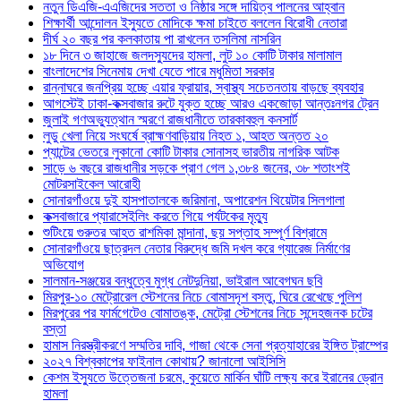
নতুন ডিএজি-এএজিদের সততা ও নিষ্ঠার সঙ্গে দায়িত্ব পালনের আহ্বান
শিক্ষার্থী আন্দোলন ইস্যুতে মোদিকে ক্ষমা চাইতে বললেন বিরোধী নেতারা
দীর্ঘ ২০ বছর পর কলকাতায় পা রাখলেন তসলিমা নাসরিন
১৮ দিনে ৩ জাহাজে জলদস্যুদের হামলা, লুট ১০ কোটি টাকার মালামাল
বাংলাদেশের সিনেমায় দেখা যেতে পারে মধুমিতা সরকার
রান্নাঘরে জনপ্রিয় হচ্ছে এয়ার ফ্রায়ার, স্বাস্থ্য সচেতনতায় বাড়ছে ব্যবহার
আগস্টেই ঢাকা-কক্সবাজার রুটে যুক্ত হচ্ছে আরও একজোড়া আন্তঃনগর ট্রেন
জুলাই গণঅভ্যুত্থান স্মরণে রাজধানীতে তারকাবহুল কনসার্ট
লুডু খেলা নিয়ে সংঘর্ষে ব্রাহ্মণবাড়িয়ায় নিহত ১, আহত অন্তত ২০
প্যান্টের ভেতরে লুকানো কোটি টাকার সোনাসহ ভারতীয় নাগরিক আটক
সাড়ে ৬ বছরে রাজধানীর সড়কে প্রাণ গেল ১,৩৮৪ জনের, ৩৮ শতাংশই
মোটরসাইকেল আরোহী
সোনারগাঁওয়ে দুই হাসপাতালকে জরিমানা, অপারেশন থিয়েটার সিলগালা
কক্সবাজারে প্যারাসেইলিং করতে গিয়ে পর্যটকের মৃত্যু
শুটিংয়ে গুরুতর আহত রাশমিকা মান্দানা, ছয় সপ্তাহ সম্পূর্ণ বিশ্রামে
সোনারগাঁওয়ে ছাত্রদল নেতার বিরুদ্ধে জমি দখল করে গ্যারেজ নির্মাণের
অভিযোগ
সালমান-সঞ্জয়ের বন্ধুত্বে মুগ্ধ নেটদুনিয়া, ভাইরাল আবেগঘন ছবি
মিরপুর-১০ মেট্রোরেল স্টেশনের নিচে বোমাসদৃশ বস্তু, ঘিরে রেখেছে পুলিশ
মিরপুরের পর ফার্মগেটেও বোমাতঙ্ক, মেট্রো স্টেশনের নিচে সন্দেহজনক চটের
বস্তা
হামাস নিরস্ত্রীকরণে সম্মতির দাবি, গাজা থেকে সেনা প্রত্যাহারের ইঙ্গিত ট্রাম্পের
২০২৭ বিশ্বকাপের ফাইনাল কোথায়? জানালো আইসিসি
কেশম ইস্যুতে উত্তেজনা চরমে, কুয়েতে মার্কিন ঘাঁটি লক্ষ্য করে ইরানের ড্রোন
হামলা