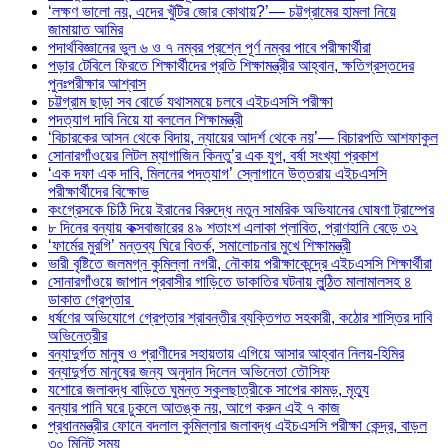
‘লক্ষণ ভালো নয়, এদের খুঁটির জোর কোথায়?’— চট্টগ্রামের হামলা নিয়ে
জামায়াত আমির
পদার্থবিজ্ঞানের ভুল ৬ ও ৭ নম্বর প্রশ্নে পূর্ণ নম্বর পাবে পরীক্ষার্থীরা
পড়ার টেবিলে ফিরতে শিক্ষার্থীদের প্রতি শিক্ষামন্ত্রীর আহ্বান, ক্ষতিগ্রস্তদের
পুনঃপরীক্ষার আশ্বাস
চট্টগ্রাম ছাড়া সব বোর্ডে যথাসময়ে চলবে এইচএসসি পরীক্ষা
পদত্যাগ দাবি নিয়ে যা বললেন শিক্ষামন্ত্রী
‘বিচারকের আসন থেকে বিদায়, ন্যায়ের আদর্শ থেকে নয়’— বিচারপতি আশফাকুল
সোনারগাঁওয়ের লিটল ম্যাগাজিন কিনতু’র এক যুগ, বর্ষা সংখ্যা প্রকাশ
‘এক দফা এক দাবি, মিলনের পদত্যাগ’ স্লোগানে উত্তরায় এইচএসসি
পরীক্ষার্থীদের বিক্ষোভ
কংগ্রেসকে চিঠি দিয়ে ইরানের বিরুদ্ধে নতুন সামরিক অভিযানের ঘোষণা ট্রাম্পের
৮ দিনের বন্যায় কক্সবাজারের ৪৯ শতাংশ এলাকা প্লাবিত, প্রাণহানি বেড়ে ৩২
‘ফার্মের মুরগি’ মন্তব্য ঘিরে বিতর্ক, সমালোচনার মুখে শিক্ষামন্ত্রী
ভারী বৃষ্টিতে জলমগ্ন কুমিল্লা নগরী, নৌকায় পরীক্ষাকেন্দ্রে এইচএসসি শিক্ষার্থীরা
সোনারগাঁওয়ে জাপান প্রবাসীর গাড়িতে ডাকাতির ঘটনায় লুন্ঠিত মালামালসহ ৪
ডাকাত গ্রেপ্তার
ধর্ষণের অভিযোগে গ্রেপ্তার শ্রাবন্তীর ব্যক্তিগত সহকারী, কঠোর শাস্তির দাবি
অভিনেত্রীর
বন্যাদুর্গত মানুষ ও প্রাণীদের সহায়তায় এগিয়ে আসার আহ্বান নিলয়-হিমির
বন্যাদুর্গত মানুষের জন্য অনুদান দিলেন অভিনেতা তৌসিফ
যশোরে জলাবদ্ধ বাড়িতে ঘুমন্ত স্কুলছাত্রীকে সাপের কামড়, মৃত্যু
বন্যার পানি ঘরে ঢুকলে আতঙ্ক নয়, আগে করুন এই ৭ কাজ
প্রধানমন্ত্রীর ফোনে বদলাল কুমিল্লার জলাবদ্ধ এইচএসসি পরীক্ষা কেন্দ্র, বাড়ল
৩০ মিনিট সময়