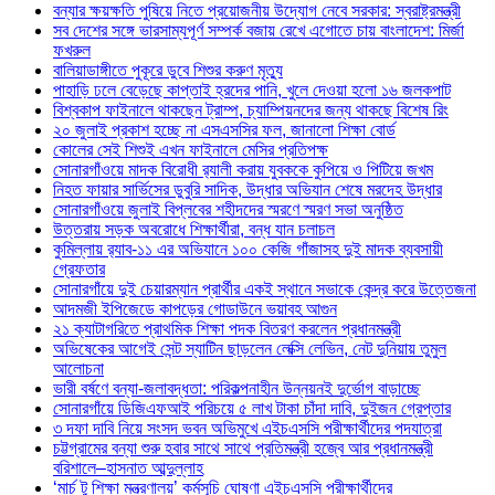
বন্যার ক্ষয়ক্ষতি পুষিয়ে নিতে প্রয়োজনীয় উদ্যোগ নেবে সরকার: স্বরাষ্ট্রমন্ত্রী
সব দেশের সঙ্গে ভারসাম্যপূর্ণ সম্পর্ক বজায় রেখে এগোতে চায় বাংলাদেশ: মির্জা
ফখরুল
বালিয়াডাঙ্গীতে পুকূরে ডুবে শিশুর করুণ মৃত্যু
পাহাড়ি ঢলে বেড়েছে কাপ্তাই হ্রদের পানি, খুলে দেওয়া হলো ১৬ জলকপাট
বিশ্বকাপ ফাইনালে থাকছেন ট্রাম্প, চ্যাম্পিয়নদের জন্য থাকছে বিশেষ রিং
২০ জুলাই প্রকাশ হচ্ছে না এসএসসির ফল, জানালো শিক্ষা বোর্ড
কোলের সেই শিশুই এখন ফাইনালে মেসির প্রতিপক্ষ
সোনারগাঁওয়ে মাদক বিরোধী র‌্যালী করায় যুবককে কুপিয়ে ও পিটিয়ে জখম
নিহত ফায়ার সার্ভিসের ডুবুরি সাদিক, উদ্ধার অভিযান শেষে মরদেহ উদ্ধার
সোনারগাঁওয়ে জুলাই বিপ্লবের শহীদদের স্মরণে স্মরণ সভা অনুষ্ঠিত
উত্তরায় সড়ক অবরোধে শিক্ষার্থীরা, বন্ধ যান চলাচল
কুমিল্লায় র‍্যাব-১১ এর অভিযানে ১০০ কেজি গাঁজাসহ দুই মাদক ব্যবসায়ী
গ্রেফতার
সোনারগাঁয়ে দুই চেয়ারম্যান প্রার্থীর একই স্থানে সভাকে কেন্দ্র করে উত্তেজনা
আদমজী ইপিজেডে কাপড়ের গোডাউনে ভয়াবহ আগুন
২১ ক্যাটাগরিতে প্রাথমিক শিক্ষা পদক বিতরণ করলেন প্রধানমন্ত্রী
অভিষেকের আগেই সেন্ট স্যাটিন ছাড়লেন লেক্সি লেভিন, নেট দুনিয়ায় তুমুল
আলোচনা
ভারী বর্ষণে বন্যা-জলাবদ্ধতা: পরিকল্পনাহীন উন্নয়নই দুর্ভোগ বাড়াচ্ছে
সোনারগাঁয়ে ডিজিএফআই পরিচয়ে ৫ লাখ টাকা চাঁদা দাবি, দুইজন গ্রেপ্তার
৩ দফা দাবি নিয়ে সংসদ ভবন অভিমুখে এইচএসসি পরীক্ষার্থীদের পদযাত্রা
চট্টগ্রামের বন্যা শুরু হবার সাথে সাথে প্রতিমন্ত্রী হজ্বে আর প্রধানমন্ত্রী
বরিশালে–হাসনাত আব্দুল্লাহ
‘মার্চ টু শিক্ষা মন্ত্রণালয়’ কর্মসূচি ঘোষণা এইচএসসি পরীক্ষার্থীদের