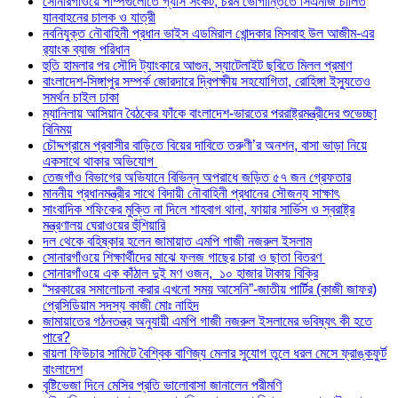
সোনারগাঁওয়ে পাম্পগুলোতে গ্যাস সংকট, চরম ভোগান্তিতে সিএনজি চালিত
যানবাহনের চালক ও যাত্রী
নবনিযুক্ত নৌবাহিনী প্রধান ভাইস এডমিরাল খোন্দকার মিসবাহ উল আজীম-এর
র‍্যাংক ব্যাজ পরিধান
হুতি হামলার পর সৌদি ট্যাংকারে আগুন, স্যাটেলাইট ছবিতে মিলল প্রমাণ
বাংলাদেশ-সিঙ্গাপুর সম্পর্ক জোরদারে দ্বিপক্ষীয় সহযোগিতা, রোহিঙ্গা ইস্যুতেও
সমর্থন চাইল ঢাকা
ম্যানিলায় আসিয়ান বৈঠকের ফাঁকে বাংলাদেশ-ভারতের পররাষ্ট্রমন্ত্রীদের শুভেচ্ছা
বিনিময়
চৌদ্দগ্রামে প্রবাসীর বাড়িতে বিয়ের দাবিতে তরুণী’র অনশন, বাসা ভাড়া নিয়ে
একসাথে থাকার অভিযোগ
তেজগাঁও বিভাগের অভিযানে বিভিন্ন অপরাধে জড়িত ৫৭ জন গ্রেফতার
মাননীয় প্রধানমন্ত্রীর সাথে বিদায়ী নৌবাহিনী প্রধানের সৌজন্য সাক্ষাৎ
সাংবাদিক শফিকের মুক্তি না দিলে শাহবাগ থানা, ফায়ার সার্ভিস ও স্বরাষ্ট্র
মন্ত্রণালয় ঘেরাওয়ের হুঁশিয়ারি
দল থেকে বহিষ্কার হলেন জামায়াত এমপি গাজী নজরুল ইসলাম
সোনারগাঁওয়ে শিক্ষার্থীদের মাঝে ফলজ গাছের চারা ও ছাতা বিতরণ ​
সোনারগাঁওয়ে এক কাঁঠাল দুই মণ ওজন, ১০ হাজার টাকায় বিক্রি
“সরকারের সমালোচনা করার এখনো সময় আসেনি”-জাতীয় পার্টির (কাজী জাফর)
প্রেসিডিয়াম সদস্য কাজী মোঃ নাহিদ
জামায়াতের গঠনতন্ত্র অনুযায়ী এমপি গাজী নজরুল ইসলামের ভবিষ্যৎ কী হতে
পারে?
বায়লা ফিউচার সামিটে বৈশ্বিক বাণিজ্য মেলার সুযোগ তুলে ধরল মেসে ফ্রাঙ্কফুর্ট
বাংলাদেশ
বৃষ্টিভেজা দিনে মেসির প্রতি ভালোবাসা জানালেন পরীমণি