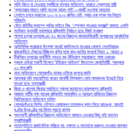
শাড়ি কিনে না দেওয়ায় স্বামীকে হত্যার অভিযোগ, ভারতে গ্রেপ্তার নারী
‘ক্যামেরার সামনে আমি অনেক আনন্দ পাই’—কাজী নওশাবা আহমেদ
নেপালে চলবে ভারতের ২০০ ও ৫০০ রুপির নোট, প্রায় এক দশক পর নিয়মে
পরিবর্তন
যৌথ বাহিনীর ক্যাম্পে পানির লাইনে বিষ, ‘স্পেশাল পাওয়ার অ্যাক্টে’ মামলা: এসপি
সংবিধান অনুযায়ী যথাসময়ে রাষ্ট্রপতি নির্বাচন হবে: মির্জা ফখরুল
শাপলা চত্বর হত্যাকাণ্ড: ৪১ জনের বিরুদ্ধে মানবতাবিরোধী অপরাধের আনুষ্ঠানিক
অভিযোগ
আইসিসির পরোয়ানা উপেক্ষা করেই জাতিসংঘে যাওয়ার ঘোষণা নেতানিয়াহুর
রাজবাড়ীতে ট্রেনের বিচ্ছিন্ন বগির সঙ্গে বাস-অটোর সংঘর্ষে নিহত ২, আহত ৬
ট্রিলিয়ন ডলারের অর্থনীতি গড়তে বড় বিনিয়োগ প্রয়োজন: শামা ওবায়েদ
প্রথম ওড়িয়া তরুণী হিসেবে ‘ইন্ডিয়ান আইডল’ জিতলেন জ্যোতির্ময়ী, পুরস্কার
২০ লাখ রুপি
নানা অভিযোগে সোনারগাঁও থানার ওসিকে রংপুরে বদলি
আপনারা যদি সহযোগিতা করেন আগামী বিশ্বকাপ খেলা লাভজনক ইভেন্টে নিয়ে
যাওয়া হবে- তথ্যমন্ত্রী
জিয়া ও খালেদা জিয়ার সমাধিতে শ্রদ্ধা জানালেন ভারপ্রাপ্ত রাষ্ট্রপতি
আজাদ পার্টির পক্ষ সাবেক রাষ্ট্রপতি সাহাবুদ্দিন ও আবদুল হামিদের বিরুদ্ধে
ট্রাইব্যুনালে অভিযোগ দাখিল
সোনারগাঁওয়ে ফিলিং স্টেশনে বোমাসদৃশ তালাবদ্ধ ব্যাগ নিয়ে আতঙ্ক, আড়াই
ঘণ্টার উৎকণ্ঠার পর মিলল পুরনো কাপড়
পদত্যাগী রাষ্ট্রপতির বিরুদ্ধে অভিযোগে আমলে নেওয়ার কিছু নাই বললেন
স্বরাষ্ট্রমন্ত্রী
পদোন্নতিতে রাজনৈতিক পরিচয় নয়, দক্ষতা ও সততাকে গুরুত্ব দেওয়ার আহ্বান
প্রধানমন্ত্রীর