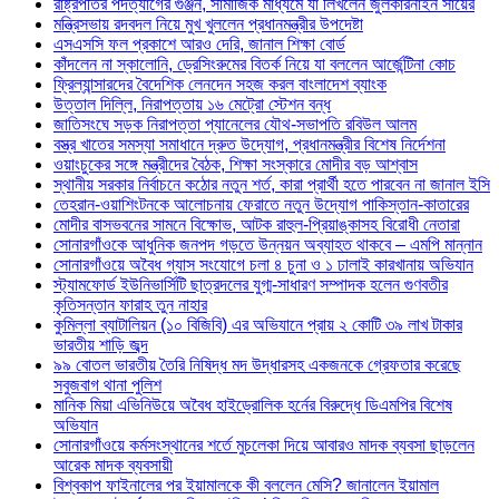
রাষ্ট্রপতির পদত্যাগের গুঞ্জন, সামাজিক মাধ্যমে যা লিখলেন জুলকারনাইন সায়ের
মন্ত্রিসভায় রদবদল নিয়ে মুখ খুললেন প্রধানমন্ত্রীর উপদেষ্টা
এসএসসি ফল প্রকাশে আরও দেরি, জানাল শিক্ষা বোর্ড
কাঁদলেন না স্কালোনি, ড্রেসিংরুমের বিতর্ক নিয়ে যা বললেন আর্জেন্টিনা কোচ
ফ্রিল্যান্সারদের বৈদেশিক লেনদেন সহজ করল বাংলাদেশ ব্যাংক
উত্তাল দিল্লি, নিরাপত্তায় ১৬ মেট্রো স্টেশন বন্ধ
জাতিসংঘে সড়ক নিরাপত্তা প্যানেলের যৌথ-সভাপতি রবিউল আলম
বস্ত্র খাতের সমস্যা সমাধানে দ্রুত উদ্যোগ, প্রধানমন্ত্রীর বিশেষ নির্দেশনা
ওয়াংচুকের সঙ্গে মন্ত্রীদের বৈঠক, শিক্ষা সংস্কারে মোদীর বড় আশ্বাস
স্থানীয় সরকার নির্বাচনে কঠোর নতুন শর্ত, কারা প্রার্থী হতে পারবেন না জানাল ইসি
তেহরান-ওয়াশিংটনকে আলোচনায় ফেরাতে নতুন উদ্যোগ পাকিস্তান-কাতারের
মোদীর বাসভবনের সামনে বিক্ষোভ, আটক রাহুল-প্রিয়াঙ্কাসহ বিরোধী নেতারা
সোনারগাঁওকে আধুনিক জনপদ গড়তে উন্নয়ন অব্যাহত থাকবে – এমপি মান্নান
সোনারগাঁওয়ে অবৈধ গ্যাস সংযোগে চলা ৪ চুনা ও ১ ঢালাই কারখানায় অভিযান
স্ট্যামফোর্ড ইউনিভার্সিটি ছাত্রদলের যুগ্ম-সাধারণ সম্পাদক হলেন গুণবতীর
কৃতিসন্তান ফারাহ তুন নাহার
কুমিল্লা ব্যাটালিয়ন (১০ বিজিবি) এর অভিযানে প্রায় ২ কোটি ৩৯ লাখ টাকার
ভারতীয় শাড়ি জব্দ
৯৯ বোতল ভারতীয় তৈরি নিষিদ্ধ মদ উদ্ধারসহ একজনকে গ্রেফতার করেছে
সবুজবাগ থানা পুলিশ
মানিক মিয়া এভিনিউয়ে অবৈধ হাইড্রোলিক হর্নের বিরুদ্ধে ডিএমপির বিশেষ
অভিযান
সোনারগাঁওয়ে কর্মসংস্থানের শর্তে মুচলেকা দিয়ে আবারও মাদক ব্যবসা ছাড়লেন
আরেক মাদক ব্যবসায়ী
বিশ্বকাপ ফাইনালের পর ইয়ামালকে কী বললেন মেসি? জানালেন ইয়ামাল