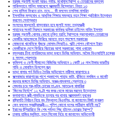
হরমুজ প্রণালী সংকট আরও গভীর, মুখোমুখি ট্রাম্প ও তেহরানের বক্তব্য
পাকিস্তানে শান্তি সমাবেশে আত্মঘাতী বিস্ফোরণ, নিহত ১৩
শেখ হাসিনা ফিরতে চান, তবে… কী বললেন তসলিমা নাসরিন
ইসলামিক মূল্যবোধ ও আধুনিক শিক্ষার সমন্বয়ে নতুন শিক্ষা প্রতিষ্ঠান উদ্বোধন
করলেন সেনাপ্রধান
সংসদের মাধ্যমেই বাস্তবায়ন হবে জুলাই সনদ: তথ্যমন্ত্রী
পাহাড়ের সংকট নিরসনে সরকারের কার্যকর ভূমিকা চাইলেন নাহিদ ইসলাম
হরমুজ প্রণালী খোলার কোনো চুক্তি হয়নি: ট্রাম্পকে প্রত্যাখ্যান তেহরানের
বেনজীর আহমেদকে ফিরিয়ে আনতে নতুন পদক্ষেপ সরকারের
মোজতবা খামেনিকে খুঁজছে মোসাদ-সিআইএ, পাল্টা গোপন কৌশলে ইরান
বেনজীরকে দেশে ফিরিয়ে বিচারের আশা সরকারের: শামা ওবায়েদ
বসুন্ধরায় চীনা নাগরিকদের ভাড়া ভবনে ডিবির অভিযান, অবৈধ ভিওআইপি চক্রের
৪ সদস্য গ্রেপ্তার
কুমিল্লা ও ফেনী সীমান্তে বিজিবির অভিযানে ১ কোটি ১৫ লাখ টাকার ভারতীয়
শাড়ি ও মোবাইল ডিসপ্লে জব্দ
ভাড়া বাসায় পর্ন ভিডিও তৈরির অভিযোগে নারীসহ কারাগারে ৪
কক্সবাজার কারাগারের পাশে প্রকাশ্যে পাহাড় কাটা, ঝুঁকিতে মসজিদ ও মার্কেট
বগুড়ার জঙ্গলে ডিবির অভিযান, অস্ত্র-মাদকসহ গ্রেপ্তার ৩
মেঘনার চরে গরু-মহিষ চোরের তাণ্ডব, আতঙ্কে খামারিরা
‘জিনের নির্দেশে’ ১২ ঘণ্টা পর কবর থেকে মায়ের মরদেহ উত্তোলন
কলাবাগানে স্ত্রী-শাশুড়িকে হত্যার পর থানায় আত্মসমর্পণ যুবকের
রাষ্ট্রপতি নির্বাচন নিয়ে বড় সিদ্ধান্ত বিএনপির, যা জানালেন মির্জা ফখরুল
কেন বললেন স্বরাষ্ট্রমন্ত্রী— পুলিশ কোনো দলের লাঠিয়াল বাহিনী নয়?
ইরানের হুঁশিয়ারিতে কি শেষ পর্যন্ত পিছু হটলেন ডোনাল্ড ট্রাম্প?
ঢাকায় হাজির মধুমিতা, নতুন সিনেমা নিয়ে যা জানালেন অভিনেত্রী