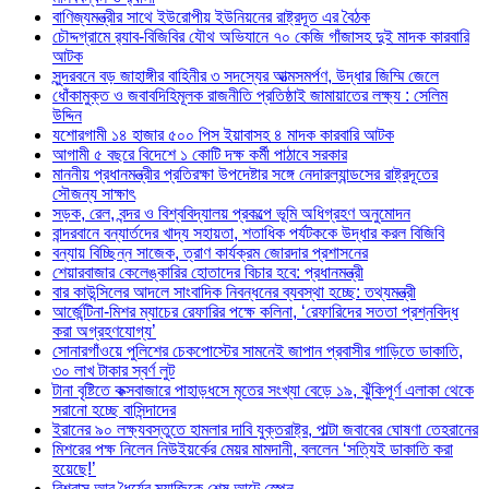
বাণিজ্যমন্ত্রীর সাথে ইউরোপীয় ইউনিয়নের রাষ্ট্রদূত এর বৈঠক
চৌদ্দগ্রামে র‌্যাব-বিজিবির যৌথ অভিযানে ৭০ কেজি গাঁজাসহ দুই মাদক কারবারি
আটক
সুন্দরবনে বড় জাহাঙ্গীর বাহিনীর ৩ সদস্যের আত্মসমর্পণ, উদ্ধার জিম্মি জেলে
ধোঁকামুক্ত ও জবাবদিহিমূলক রাজনীতি প্রতিষ্ঠাই জামায়াতের লক্ষ্য : সেলিম
উদ্দিন
যশোরগামী ১৪ হাজার ৫০০ পিস ইয়াবাসহ ৪ মাদক কারবারি আটক
আগামী ৫ বছরে বিদেশে ১ কোটি দক্ষ কর্মী পাঠাবে সরকার
মাননীয় প্রধানমন্ত্রীর প্রতিরক্ষা উপদেষ্টার সঙ্গে নেদারল্যান্ডসের রাষ্ট্রদূতের
সৌজন্য সাক্ষাৎ
সড়ক, রেল, বন্দর ও বিশ্ববিদ্যালয় প্রকল্পে ভূমি অধিগ্রহণ অনুমোদন
বান্দরবানে বন্যার্তদের খাদ্য সহায়তা, শতাধিক পর্যটককে উদ্ধার করল বিজিবি
বন্যায় বিচ্ছিন্ন সাজেক, ত্রাণ কার্যক্রম জোরদার প্রশাসনের
শেয়ারবাজার কেলেঙ্কারির হোতাদের বিচার হবে: প্রধানমন্ত্রী
বার কাউন্সিলের আদলে সাংবাদিক নিবন্ধনের ব্যবস্থা হচ্ছে: তথ্যমন্ত্রী
আর্জেন্টিনা-মিশর ম্যাচের রেফারির পক্ষে কলিনা, ‘রেফারিদের সততা প্রশ্নবিদ্ধ
করা অগ্রহণযোগ্য’
সোনারগাঁওয়ে পুলিশের চেকপোস্টের সামনেই জাপান প্রবাসীর গাড়িতে ডাকাতি,
৩০ লাখ টাকার স্বর্ণ লুট
টানা বৃষ্টিতে কক্সবাজারে পাহাড়ধসে মৃতের সংখ্যা বেড়ে ১৯, ঝুঁকিপূর্ণ এলাকা থেকে
সরানো হচ্ছে বাসিন্দাদের
ইরানের ৯০ লক্ষ্যবস্তুতে হামলার দাবি যুক্তরাষ্ট্র, পাল্টা জবাবের ঘোষণা তেহরানের
মিশরের পক্ষ নিলেন নিউইয়র্কের মেয়র মামদানী, বললেন ‘সত্যিই ডাকাতি করা
হয়েছে!’
বিশ্বাস আর ধৈর্যের ম্যাজিকে শেষ আটে স্পেন