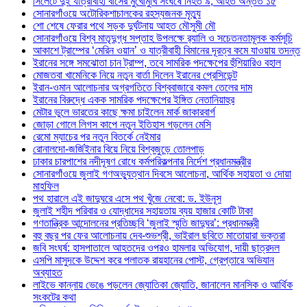
সিলেটে দুই যাত্রীবাহী বাসের মুখোমুখি সংঘর্ষে নিহত ৯, আহত অন্তত ১৫
সোনারগাঁওয়ে অটোরিকশাচালকের রহস্যজনক মৃত্যু
শো শেষে ফেরার পথে সড়ক দুর্ঘটনায় আহত মৌসুমী মৌ
সোনারগাঁওয়ে বিশ্ব মাতৃদুগ্ধ সপ্তাহ উপলক্ষে র‍্যালি ও সচেতনতামূলক কর্মসূচি
আকাশে ট্রাম্পের ‘মেরিন ওয়ান’ ও যাত্রীবাহী বিমানের দূরত্ব কমে যাওয়ায় তদন্ত
ইরানের সঙ্গে সমঝোতা চান ট্রাম্প, তবে সামরিক পদক্ষেপের হুঁশিয়ারিও বহাল
মোজতবা খামেনিকে নিয়ে নতুন বার্তা দিলেন ইরানের প্রেসিডেন্ট
ইরান-ওমান আলোচনার অগ্রগতিতে বিশ্ববাজারে কমল তেলের দাম
ইরানের বিরুদ্ধে একক সামরিক পদক্ষেপের ইঙ্গিত নেতানিয়াহুর
মেটার ভুলে ভারতের কাছে ক্ষমা চাইলেন মার্ক জাকারবার্গ
জোড়া গোলে লিগস কাপে নতুন ইতিহাস গড়লেন মেসি
রেমো ম্যাচের পর নতুন বিতর্কে নেইমার
রোনালদো-জর্জিইনার বিয়ে নিয়ে বিশ্বজুড়ে তোলপাড়
ঢাকার চারপাশের নদীদূষণ রোধে কর্মপরিকল্পনার নির্দেশ প্রধানমন্ত্রীর
সোনারগাঁওয়ে জুলাই গণঅভ্যুত্থান দিবসে আলোচনা, আর্থিক সহায়তা ও দোয়া
মাহফিল
পথ হারালে এই জাদুঘরে এসে পথ খুঁজে নেবো: ড. ইউনূস
জুলাই শহীদ পরিবার ও যোদ্ধাদের সহায়তায় ব্যয় হাজার কোটি টাকা
গণতান্ত্রিক আন্দোলনের প্রতিচ্ছবি ‘জুলাই স্মৃতি জাদুঘর’: প্রধানমন্ত্রী
বহু বছর পর ফের আলোচনায় দেব-শুভশ্রী, ভাইরাল ছবিতে মাতোয়ারা ভক্তরা
জবি সংঘর্ষ: হাসপাতালে আহতদের ওপরও হামলার অভিযোগ, দায়ী ছাত্রদল
এসপি মাসুদকে উদ্দেশ করে পলাতক রায়হানের পোস্ট, গ্রেপ্তারে অভিযান
অব্যাহত
লাইভে কান্নায় ভেঙে পড়লেন জ্যোতিকা জ্যোতি, জানালেন মানসিক ও আর্থিক
সংকটের কথা