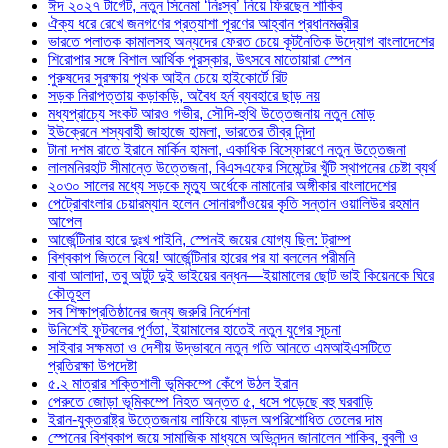
ঈদ ২০২৭ টার্গেট, নতুন সিনেমা ‘নিঃস্ব’ নিয়ে ফিরছেন শাকিব
ঐক্য ধরে রেখে জনগণের প্রত্যাশা পূরণের আহ্বান প্রধানমন্ত্রীর
ভারতে পলাতক কামালসহ অন্যদের ফেরত চেয়ে কূটনৈতিক উদ্যোগ বাংলাদেশের
শিরোপার সঙ্গে বিশাল আর্থিক পুরস্কার, উৎসবে মাতোয়ারা স্পেন
পুরুষদের সুরক্ষায় পৃথক আইন চেয়ে হাইকোর্টে রিট
সড়ক নিরাপত্তায় কড়াকড়ি, অবৈধ হর্ন ব্যবহারে ছাড় নয়
মধ্যপ্রাচ্যে সংকট আরও গভীর, সৌদি-হুথি উত্তেজনায় নতুন মোড়
ইউক্রেনে শস্যবাহী জাহাজে হামলা, ভারতের তীব্র নিন্দা
টানা দশম রাতে ইরানে মার্কিন হামলা, একাধিক বিস্ফোরণে নতুন উত্তেজনা
লালমনিরহাট সীমান্তে উত্তেজনা, বিএসএফের সিমেন্টের খুঁটি স্থাপনের চেষ্টা ব্যর্থ
২০৩০ সালের মধ্যে সড়কে মৃত্যু অর্ধেকে নামানোর অঙ্গীকার বাংলাদেশের
পেট্রোবাংলার চেয়ারম্যান হলেন সোনারগাঁওয়ের কৃতি সন্তান ওয়ালিউর রহমান
আপেল
আর্জেন্টিনার হারে দুঃখ পাইনি, স্পেনই জয়ের যোগ্য ছিল: ট্রাম্প
বিশ্বকাপ জিতলে বিয়ে! আর্জেন্টিনার হারের পর যা বললেন পরীমনি
বাবা আলাদা, তবু অটুট দুই ভাইয়ের বন্ধন—ইয়ামালের ছোট ভাই কিয়েনকে ঘিরে
কৌতূহল
সব শিক্ষাপ্রতিষ্ঠানের জন্য জরুরি নির্দেশনা
উনিশেই ফুটবলের পূর্ণতা, ইয়ামালের হাতেই নতুন যুগের সূচনা
সাইবার সক্ষমতা ও দেশীয় উদ্ভাবনে নতুন গতি আনতে এমআইএসটিতে
প্রতিরক্ষা উপদেষ্টা
৫.২ মাত্রার শক্তিশালী ভূমিকম্পে কেঁপে উঠল ইরান
পেরুতে জোড়া ভূমিকম্পে নিহত অন্তত ৫, ধসে পড়েছে বহু ঘরবাড়ি
ইরান-যুক্তরাষ্ট্র উত্তেজনায় লাফিয়ে বাড়ল অপরিশোধিত তেলের দাম
স্পেনের বিশ্বকাপ জয়ে সামাজিক মাধ্যমে অভিনন্দন জানালেন শাকিব, বুবলী ও