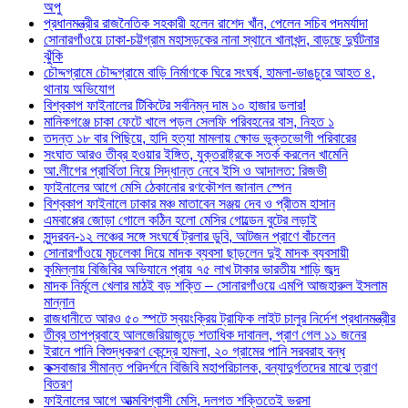
অপু
প্রধানমন্ত্রীর রাজনৈতিক সহকারী হলেন রাশেদ খাঁন, পেলেন সচিব পদমর্যাদা
সোনারগাঁওয়ে ঢাকা-চট্টগ্রাম মহাসড়কের নানা স্থানে খানাখন্দ, বাড়ছে দুর্ঘটনার
ঝুঁকি
চৌদ্দগ্রামে চৌদ্দগ্রামে বাড়ি নির্মাণকে ঘিরে সংঘর্ষ, হামলা-ভাঙচুরে আহত ৪,
থানায় অভিযোগ
বিশ্বকাপ ফাইনালের টিকিটের সর্বনিম্ন দাম ১০ হাজার ডলার!
মানিকগঞ্জে চাকা ফেটে খালে পড়ল সেলফি পরিবহনের বাস, নিহত ১
তদন্ত ১৮ বার পিছিয়ে, হাদি হত্যা মামলায় ক্ষোভ ভুক্তভোগী পরিবারের
সংঘাত আরও তীব্র হওয়ার ইঙ্গিত, যুক্তরাষ্ট্রকে সতর্ক করলেন খামেনি
আ.লীগের প্রার্থিতা নিয়ে সিদ্ধান্ত নেবে ইসি ও আদালত: রিজভী
ফাইনালের আগে মেসি ঠেকানোর রণকৌশল জানাল স্পেন
বিশ্বকাপ ফাইনালে ঢাকার মঞ্চ মাতাবেন সঞ্জয় দেব ও প্রীতম হাসান
এমবাপ্পের জোড়া গোলে কঠিন হলো মেসির গোল্ডেন বুটের লড়াই
সুন্দরবন-১২ লঞ্চের সঙ্গে সংঘর্ষে ট্রলার ডুবি, আটজন প্রাণে বাঁচলেন
সোনারগাঁওয়ে মুচলেকা দিয়ে মাদক ব্যবসা ছাড়লেন দুই মাদক ব্যবসায়ী
কুমিল্লায় বিজিবির অভিযানে প্রায় ৭৫ লাখ টাকার ভারতীয় শাড়ি জব্দ
মাদক নির্মূলে খেলার মাঠই বড় শক্তি – সোনারগাঁওয়ে এমপি আজহারুল ইসলাম
মান্নান
রাজধানীতে আরও ৫০ স্পটে স্বয়ংক্রিয় ট্রাফিক লাইট চালুর নির্দেশ প্রধানমন্ত্রীর
তীব্র তাপপ্রবাহে আলজেরিয়াজুড়ে শতাধিক দাবানল, প্রাণ গেল ১১ জনের
ইরানে পানি বিশুদ্ধকরণ কেন্দ্রে হামলা, ২০ গ্রামের পানি সরবরাহ বন্ধ
কক্সবাজার সীমান্ত পরিদর্শনে বিজিবি মহাপরিচালক, বন্যাদুর্গতদের মাঝে ত্রাণ
বিতরণ
ফাইনালের আগে আত্মবিশ্বাসী মেসি, দলগত শক্তিতেই ভরসা