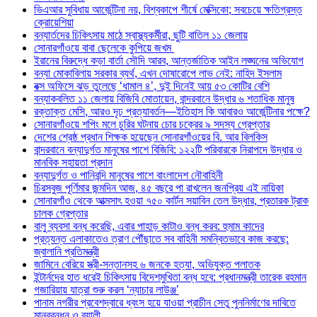
ভিএআর সুবিধায় আর্জেন্টিনা নয়, বিশ্বকাপে শীর্ষে মেক্সিকো; সবচেয়ে ক্ষতিগ্রস্ত
ক্রোয়েশিয়া
বন্যার্তদের চিকিৎসায় মাঠে স্বাস্থ্যকর্মীরা, ছুটি বাতিল ১১ জেলায়
সোনারগাঁওয়ে বাবা ছেলেকে কুপিয়ে জখম
ইরানের বিরুদ্ধে কড়া বার্তা সৌদি আরব, আন্তর্জাতিক আইন লঙ্ঘনের অভিযোগ
বন্যা মোকাবিলায় সরকার ব্যর্থ, এখন দোষারোপে লাভ নেই: নাহিদ ইসলাম
বক্স অফিসে ঝড় তুলেছে ‘ধামাল ৪’, দুই দিনেই আয় ৫৩ কোটির বেশি
বন্যাকবলিত ১১ জেলায় বিজিবি মোতায়েন, বান্দরবানে উদ্ধার ৬ শতাধিক মানুষ
রক্তাক্ত মেসি, আরও দৃঢ় প্রত্যাবর্তন—ইতিহাস কি আবারও আর্জেন্টিনার পক্ষে?
সোনারগাঁওয়ে শপিং মলে চুরির ঘটনায় চোর চক্রের ৯ সদস্য গ্রেপ্তার
দেশের শ্রেষ্ঠ প্রধান শিক্ষক হয়েছেন সোনারগাঁওয়ের বি. আর বিলকিস
বান্দরবানে বন্যাদুর্গত মানুষের পাশে বিজিবি: ১২২টি পরিবারকে নিরাপদে উদ্ধার ও
মানবিক সহায়তা প্রদান
বন্যাদুর্গত ও পানিবন্দি মানুষের পাশে বাংলাদেশ নৌবাহিনী
চিরসবুজ পূর্ণিমার জন্মদিন আজ, ৪৫ বছরে পা রাখলেন জনপ্রিয় এই নায়িকা
সোনারগাঁও থেকে আত্মসাৎ হওয়া ৭৫০ কার্টন সয়াবিন তেল উদ্ধার, প্রতারক ট্রাক
চালক গ্রেপ্তার
বালু ব্যবসা বন্ধ করেছি, এবার পাহাড় কাটাও বন্ধ করব: হুমাম কাদের
প্রত্যন্ত এলাকাতেও ত্রাণ পৌঁছাতে সব বাহিনী সমন্বিতভাবে কাজ করছে:
জ্বালানি প্রতিমন্ত্রী
জামিনে বেরিয়ে স্ত্রী-সন্তানসহ ৬ জনকে হত্যা, অভিযুক্ত পলাতক
ইন্টার্নদের হাত ধরেই চিকিৎসায় বিদেশমুখিতা বন্ধ হবে: প্রধানমন্ত্রী তারেক রহমান
গজারিয়ায় যাত্রা শুরু করল ‘ন্যাচার লাউঞ্জ’
পানাম নগরীর প্রবেশদ্বারে ধ্বংস হয়ে যাওয়া প্রাচীন সেতু পুননির্মাণের দাবিতে
মানববন্ধন ও র‌্যালী