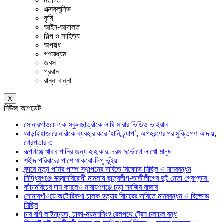
মতামত
এক্সক্লুসিভ
কৃষি
আইন-আদালত
শিল্প ও সাহিত্য
অপরাধ
গণমাধ্যম
জবস
প্রবাস
রান্না বান্না
X
নিউজ আপডেট
সোনারগাঁওয়ে এক স্কুলছাত্রীকে লাথি মারার ভিডিও ভাইরাল
আড়াইহাজারে নারীকে ব্যবহার করে ‘হানি ট্র্যাপ’, অপহরণের পর মুক্তিপণ আদায়,
গ্রেপ্তার ৩
রূপগঞ্জে খাবার পানির জন্য হাহাকার, চরম দুর্ভোগে লাখো মানুষ
শহীদ পরিবারের পাশে থাকবো-দিপু ভূঁইয়া
বন্দরে নতুন পানির পাম্প স্থাপনের দাবিতে বিক্ষোভ মিছিল ও মানববন্ধন
সিদ্ধিরগঞ্জে সন্ত্রাসবিরোধী মামলায় ছাত্রলীগ-তাতীলীগের দুই নেতা গ্রেপ্তার ‎
কাঁচামরিচের দাম কমলেও নারায়ণগঞ্জে চড়া সবজির বাজার
সোনারগাঁওয়ে অটোরিকশা চালক হত্যার বিচারের দাবিতে মানববন্ধন ও বিক্ষোভ
মিছিল
চার বগি লাইনচ্যুত, ঢাকা-ময়মনসিংহ রেলপথে ট্রেন চলাচল বন্ধ