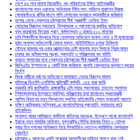
দেশে ৪৫ লাখ মামলা বিচারাধীন, বড় পরিবর্তনের ইঙ্গিত আইনমন্ত্রীর
বাংলাদেশের নতুন ওয়ানডে অধিনায়ক লিটন দাস, দায়িত্ব হারালেন মিরাজ
সোনারগাঁওয়ে খাসির মাংসে পানি মেশানোর অপরাধে ব্যবসায়ীকে জরিমানা
যশোর থেকে গ্রেপ্তার চট্টগ্রামের শীর্ষ ‘সন্ত্রাসী’ ডেভিড ইমন
সোহমের বিরুদ্ধে প্রতারণা, বিশ্বাসভঙ্গ ও প্রাণনাশের হুমকির অভিযোগ
বন্ধ কারখানায় ফিরেছে প্রাণ, কর্মসংস্থান ৩ হাজার ৫০০ মানুষের
ঢাবি শিক্ষার্থীকে উদ্ধারে গিয়ে হেনস্তার অভিযোগ ডাকসু নেতা এ বি জুবায়েরের
হঠাৎ অসুস্থ অভিনেত্রী মেঘলা মুক্তা, আইসিইউতে চলছে চিকিৎসা
যৌতুক মামলার পর এবার আত্মহত্যার চেষ্টা মামলায় নতুন বিপাকে প্রিন্স মামুন
ঢাকায় বড় ভূমিকম্পের শঙ্কা, প্রস্তুতি ও পরিকল্পনায় বড় ঘাটতি
ভারতে পালানোর পথে গ্রেপ্তার চট্টগ্রামের শীর্ষ সন্ত্রাসী ডেভিড ইমন
জিপিএইচ ইস্পাতকে ৫ কোটি টাকা জরিমানা, জুলাই যোদ্ধাদের কল্যাণে ব্যয়ের
নির্দেশ
বিধবা নারীকে ধর্ষণের অভিযোগে জামায়াত নেতার বিরুদ্ধে মামলা
হবিগঞ্জে বিএনপি-এনসিপির পাল্টাপাল্টি কর্মসূচি, ১৪৪ ধারা জারি
সরকারি নথি জালিয়াতি: রাঙ্গাবালীর এসি ল্যান্ড প্রত্যাহার, তদন্তে প্রশাসন
শিক্ষাব্যবস্থার উন্নয়নে সমন্বিত পরিকল্পনার কথা জানালেন প্রধানমন্ত্রী
আপিল বিভাগের নতুন সিদ্ধান্তে স্থগিত হাইকোর্টের শ্যোন অ্যারেস্ট আদেশ
দক্ষিণ আফ্রিকায় অগ্নিকাণ্ডে বাংলাদেশিদের প্রাণহানি, সহায়তায় মাঠে
হাইকমিশন
সংযুক্ত আরব আমিরাতে কর্মভিসা বাতিলের আতঙ্ক, উদ্বেগে লাখো বাংলাদেশি
ইরাকে নতুন সামরিক অভিযান, যুক্তরাষ্ট্র-সৌদির হামলায় নিহত ৮ যোদ্ধা
প্রায় তিন দশকের অভিজ্ঞতা নিয়ে সিআইডির নেতৃত্বে ব্যারিস্টার মোশাররফ
হোছাইন
চট্টগ্রাম-২ আসনের এমপি সরোয়ার আলমগীরের দায়িত্ব পালনে বাধা নেই