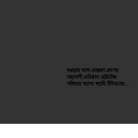
বগুড়ায় আল-মোস্তফা গ্রুপের
সহযোগী প্রতিষ্ঠান হেরিটেজ
পলিমার অ্যান্ড ল্যামি টিউবসের
ডিপো শুভ উদ্বোধন