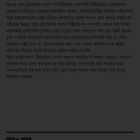
তিতাস গ্যাস ট্রান্সমিশন অ্যান্ড ডিস্ট্রিবিউশন কোম্পানি লিমিটেডের সোনারগাঁও
অঞ্চলের ডিজিএম মোহাম্মদ শাহাবুদ্দিন জানান, আমরা নিয়মিত অভিযান পরিচালনা
করে কারখানাগুলো ভেঙে গুঁড়িয়ে দেওয়াসহ মামলা করেও রোধ করতে পারছি না।
অভিযুক্ত তিতাস গ্যাস ট্রান্সমিশন অ্যান্ড ডিষ্ট্রিবিউশন কোম্পানি মেঘনা ঘাট শাখার
ম্যানেজার প্রকৌশলী সুরজিত কুমার সাহার সঙ্গে যোগাযোগ করা হলে তিনি জানান,
চুনা ও ঢালাই কারখানার মালিকদের সঙ্গে যোগসাজসের বিষয়টি সত্য না। টাকা
নেওয়ার প্রশ্নই উঠে না। চুনা কারখানা বন্ধে এখন আমরা অভিযান করে জমির
মালিকের বিরুদ্ধে থানায় নিয়মিত মামলা দায়ের করেছি।
তিনি আরো বলেন, তিতাসের মেঘনা অঞ্চলে গজারিয়া উপজেলা পড়েছে। সেখানে
অভিযান করে এসব কারখানা বন্ধ করা হয়েছে। আশা করি দ্রুত সময়ের মধ্যে
সোনারগাঁয়েও বন্ধ করা সম্ভব হবে। তবে মানুষ অনেক কথা বলবে, সত্য মিথ্যা
উদঘাটন দরকার।
আরও পড়ুন