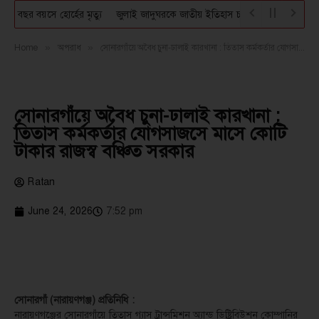
৮ বছর বয়সে হোর্হের মৃত্যু
জুলাই জাদুঘরকে জাতীয় ইতিহাস চর্চার কেন্দ্র বানাতে হবে:
Home
»
অপরাধ
»
সোনারগাঁয়ে অবৈধ চুনা-ঢালাই কারখানা : তিতাস কর্মকর্তার যোগসাজসে মাসে কোটি টাকার রাজস্ব বঞ্চিত সরকার
সোনারগাঁয়ে অবৈধ চুনা-ঢালাই কারখানা :
তিতাস কর্মকর্তার যোগসাজসে মাসে কোটি
টাকার রাজস্ব বঞ্চিত সরকার
Ratan
June 24, 2026
7:52 pm
সোনারগাঁ (নারায়ণগঞ্জ) প্রতিনিধি :
নারায়ণগঞ্জের সোনারগাঁয়ে তিতাস গ্যাস ট্রান্সমিশন অ্যান্ড ডিষ্ট্রিবিউশন কোম্পানির