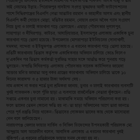
পিরোজপুর এলাকায় ইউনিয়ন বিএনপির সহসভাপতি শফিউল আলম বাচ্চু ও তার
ভাই নেয়ামত উল্লাহ। পিরোজপুর বাসষ্টান্ড সংলগ্ন মুজ্জাফর আলী ফাউন্ডেশনের
পাশে সিদ্ধিরগঞ্জের বিএনপি নেতা আতাউর রহমান ও জাহাঙ্গীর আলম এবং স্থানীয়
বিএনপি কর্মী সোয়েব মোল্লা, মতিউর রহমান, নোয়াব প্রধান অবৈধ গ্যাস সংযোগ
নিয়ে চুনা ও ঢালাই কারখানা গড়ে তোলছেন। এছাড়া পৌরসভার দুলালপুর,
লাহাপাড়া ও দীঘিরপাড়, ঝাউচর, আষাঢ়িয়ারচর, ইসলামপুর এলাকায় একাধিক চুনা
কারখানা গড়ে তোলা হয়েছে। উপজেলার মোগরাপাড়া ইউনিয়নের সোনাখালী,
দমদমা, বন্দেরা ও ইউছুফগঞ্জ এলাকায়ও এ ধরনের কারখানা গড়ে তোলা হয়েছে।
প্রতিটি কারখানায় তিতাস কর্তৃপক্ষ একাধিকবার অভিযান চালিয়ে ভেঙে দিলেও
দু’একদিন পর তিতাস কর্মকর্তা সুরজিত সাহার সঙ্গে আতাঁত করে পুনরায় গড়ে
তুলছেন। সম্প্রতি দিঘিরপাড় এলাকায় পৌরসভার সাবেক কাউন্সিলর জাহেদা
আক্তার মনি’র জামাতা আবু বকর প্রান্তের কারখানায় অভিযান চালিয়ে তাকে ১০
দিনের কারাদন্ড ও ৫ হাজার টাকা অর্থদন্ড দেয়।
নাম প্রকাশ না করার শর্তে চুনা শ্রমিকরা জানায়, চুনার ও ঢালাই কারখানার ব্যবসাটি
খুবই লাভজনক। ফলে পুঁজি ছাড়া এ ব্যবসায়ে রাজনৈতিক নেতারা ঝুঁকছেন। প্রতি
সপ্তাহে একবার চুনা নামানো হয়। মাঝামাঝি সময়ে অভিযান পরিচালনা করা হয়।
ফলে তাদের তেমন কোনো ক্ষতি হয় না। তা ছাড়া অভিযানের আগে তারা জানতে
পেরে পূর্ব প্রস্তুতি নিয়ে থাকেন। তিতাসের লোকজন তাদের কাছ থেকে মাসোহারা
নেন বলে জানিয়েছেন।
নারায়ণগঞ্জ জেলার ফায়ার সার্ভিস ও সিভিল ডিফেন্সের উপসহকারী পরিচালক মো.
আব্দুল্লাহ আল আরেফীন বলেন, আবাসিক এলাকায় এ ধরনের কারখানা খুবই
ঝুঁকিপূর্ণ। এ ধরনের প্রতিষ্ঠানকে ফায়ার সনদ দেওয়া হয় না।