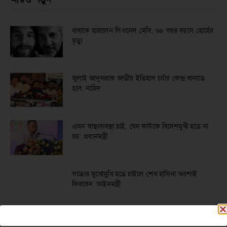
বাবাকে হারালেন লিওনেল মেসি, ৬৮ বছর বয়সে হোর্হের
মৃত্যু
জুলাই জাদুঘরকে জাতীয় ইতিহাস চর্চার কেন্দ্র বানাতে
হবে: নাহিদ
এমন স্বাস্থ্যব্যবস্থা চাই, যেন কাউকে বিদেশমুখী হতে না
হয়: প্রধানমন্ত্রী
সত্যের মুখোমুখি হতে চাইলে শেখ হাসিনা অবশ্যই
ফিরবেন: আইনমন্ত্রী
বগুড়ায় আল-মোস্তফা গ্রুপের সহযোগী প্রতিষ্ঠান হেরিটেজ