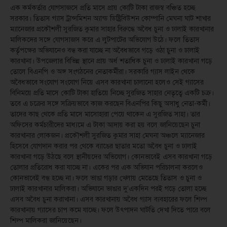
এক কর্মকর্তার যোগসাজসে প্রতি মাসে প্রায় কোটি টাকা রাজস্ব বঞ্চিত হচ্ছে
সরকার। তিতাস গ্যাস ট্রান্সমিশন অ্যান্ড ডিষ্ট্রিবিউশন কোম্পানি মেঘনা ঘাট শাখার
ম্যানেজার প্রকৌশলী সুরজিত কুমার সাহার বিরুদ্ধে অবৈধ চুনা ও ঢালাই কারখানার
মালিকদের সঙ্গে যোগসাজস করে এ লুটপাটের অভিযোগ উঠে। ফলে তিতাস
কর্তৃপক্ষের অভিযানেও বন্ধ করা যাচ্ছে না অবৈধভাবে গড়ে ওঠা চুনা ও ঢালাই
কারখানা। উপজেলার বিভিন্ন স্থানে প্রায় অর্ধ শতাধিক চুনা ও ঢালাই কারখানা গড়ে
তোলে বিএনপি ও অঙ্গ সংগঠনের নেতাকর্মীরা। সরকারি গ্যাস লাইন থেকে
অবৈধভাবে সংযোগ সংযোগ নিয়ে এসব কারখানা চালানো হলেও সেই গ্যাসের
বিনিময়ে প্রতি মাসে কোটি টাকা হাতিয়ে নিচ্ছে সুরজিত সাহার নেতৃত্বে একটি চক্র।
তবে এ চক্রের সঙ্গে সক্রিয়ভাবে কাজ করছেন বিএনপির কিছু অসাধু নেতা-কর্মী।
তাদের কাছ থেকে প্রতি মাসে মাসোহারা পেয়ে থাকেন এ সুরজিত সাহা। তার
অফিসের কর্মচারীদের মাধ্যমে এ টাকা আদায় করা হয় বলে জানিয়েছেন চুনা
কারখানার লোকজন। প্রকৌশলী সুরজিত কুমার সাহা মেঘনা অঞ্চলে ম্যানেজার
হিসেবে যোগদান করার পর থেকে ব্যাঙের ছাতার মতো অবৈধ চুনা ও ঢালাই
কারখানা গড়ে উঠছে বলে স্থানীয়দের অভিযোগ। কোনভাবেই এসব কারখানা গড়ে
তোলার প্রতিরোধ করা যাচ্ছে না। একের পর এক অভিযান পরিচালনা করলেও
কোনভাবেই বন্ধ হচ্ছে না। ফলে ভাঙা গড়ার খেলায় মেতেছে তিতাস ও চুনা ও
ঢালাই কারখানার মালিকরা। অভিযানে ভাঙার দু’একদিন পরই গড়ে তোলা হচ্ছে
এসব অবৈধ চুনা করাখানা। এসব কারখানায় অবৈধ গ্যাস ব্যবহারের ফলে শিল্প
কারখানায় গ্যাসের চাপ কমে যাচ্ছে। ফলে উৎপাদন ঘাটতি দেখা দিতে পারে বলে
শিল্প মালিকরা জানিয়েছেন।