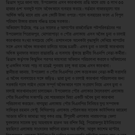
তিতাস সূত্রে জানা যায়, উপজেলার এসব কারখানায় প্রতি মাসে প্রায় ৩ লাখ ৩৩
হাজার ৩শ’ ঘনফুট গ্যাস অবৈধভাবে ব্যবহার করছে। বর্তমান বাজারমূল্যে যার
আর্থিক ক্ষতি মাসে প্রায় এক কোটি টাকা ওপরে। গ্যাস ব্যবহারের ফলে এ বিপুল
পরিমাণ টাকার রাজস্ব বঞ্চিত হচ্ছে সরকার।
অভিযোগ উঠেছে, গত ২৪ সালের ৫ আগস্টের রাজনৈতিক পটপরিবর্তনের পর
উপজেলার পিরোজপুর, মোগরাপাড়া ও পৌর এলাকায় এসব অবৈধ চুনা ও ঢালাই
কারখানার সংখ্যা সবচেয়ে বেশি। প্রশাসনকে অনেকটা বৃদ্ধাঙ্গুলি দেখিয়ে দাপটের
সঙ্গে এসব অবৈধ কারখানা চালিয়ে যাচ্ছে চক্রটি। এসব চুনা ও ঢালাই কারখানায়
অধিক মুনাফার কারণে রাতারাতি এ ব্যবসায় ঝুঁকছে স্থানীয় বিএনপি নেতা-কর্মীরা।
তিতাস কর্তৃপক্ষ কিছুদিন পরপর দায়সারা অভিযান পরিচালনা করলেও অভিযানের
দু’একদিন সময় পাড় না হতেই পুনরায় চালু করা হচ্ছে এসব কারখানা।
স্থানীয়রা জানায়, উপজেলা ও পৌর বিএনপির বেশ কয়েকজন নেতা-কর্মী সরাসরি
এ অবৈধ ব্যবসায়ের সঙ্গে জড়িত। তারা চুনা ও ঢালাই কারখানা পরিচালনার জন্য
সরকারি গ্যাস লাইন থেকে সম্পূর্ণ অবৈধভাবে গ্যাস সংযোগ নিয়ে এসব চুনা ও
ঢালাই কারখানাগুলো চালাচ্ছেন। উপজেলার পৌর এলাকার দৈলেরবাগ এলাকায়
পৌর বিএনপির সভাপতি মো.শাহজাহান মিয়া একটি অবৈধ চুনা কারখানা
পরিচালনা করছেন। বাগমুছা এলাকায় পৌর বিএনপির সিনিয়র যুগ্ম সম্পাদক
সাদিকুর রহমান সেন্টু, দিঘিরপাড় এলাকায় পৌরসভার সাবেক কাউন্সিলর জাহেদা
আক্তার মনি’র জামাতা আবু বকর প্রান্ত, টিপুরদী এলাকায় নারায়ণগঞ্জ জেলা
যুবদলের সাবেক যুগ্ম আহবায়ক হারুন অর রশিদ মিঠু, পিরোজপুর ইউনিয়নের
ছয়হিস্যা এলাকায় সাংসদের ভাগিনা হারুন অর রশিদ, আবুল কাশেম মাস্টার,