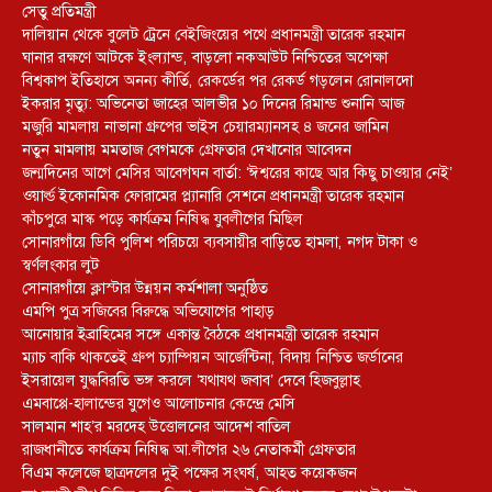
সেতু প্রতিমন্ত্রী
দালিয়ান থেকে বুলেট ট্রেনে বেইজিংয়ের পথে প্রধানমন্ত্রী তারেক রহমান
ঘানার রক্ষণে আটকে ইংল্যান্ড, বাড়লো নকআউট নিশ্চিতের অপেক্ষা
বিশ্বকাপ ইতিহাসে অনন্য কীর্তি, রেকর্ডের পর রেকর্ড গড়লেন রোনালদো
ইকরার মৃত্যু: অভিনেতা জাহের আলভীর ১০ দিনের রিমান্ড শুনানি আজ
মজুরি মামলায় নাভানা গ্রুপের ভাইস চেয়ারম্যানসহ ৪ জনের জামিন
নতুন মামলায় মমতাজ বেগমকে গ্রেফতার দেখানোর আবেদন
জন্মদিনের আগে মেসির আবেগঘন বার্তা: ‘ঈশ্বরের কাছে আর কিছু চাওয়ার নেই’
ওয়ার্ল্ড ইকোনমিক ফোরামের প্ল্যানারি সেশনে প্রধানমন্ত্রী তারেক রহমান
কাঁচপুরে মাস্ক পড়ে কার্যক্রম নিষিদ্ধ যুবলীগের মিছিল
সোনারগাঁয়ে ডিবি পুলিশ পরিচয়ে ব্যবসায়ীর বাড়িতে হামলা, নগদ টাকা ও
স্বর্ণলংকার লুট
সোনারগাঁয়ে ক্লাস্টার উন্নয়ন কর্মশালা অনুষ্ঠিত
এমপি পুত্র সজিবের বিরুদ্ধে অভিযোগের পাহাড়
আনোয়ার ইব্রাহিমের সঙ্গে একান্ত বৈঠকে প্রধানমন্ত্রী তারেক রহমান
ম্যাচ বাকি থাকতেই গ্রুপ চ্যাম্পিয়ন আর্জেন্টিনা, বিদায় নিশ্চিত জর্ডানের
ইসরায়েল যুদ্ধবিরতি ভঙ্গ করলে ‘যথাযথ জবাব’ দেবে হিজবুল্লাহ
এমবাপ্পে-হালান্ডের যুগেও আলোচনার কেন্দ্রে মেসি
সালমান শাহ’র মরদেহ উত্তোলনের আদেশ বাতিল
রাজধানীতে কার্যক্রম নিষিদ্ধ আ.লীগের ২৬ নেতাকর্মী গ্রেফতার
বিএম কলেজে ছাত্রদলের দুই পক্ষের সংঘর্ষ, আহত কয়েকজন