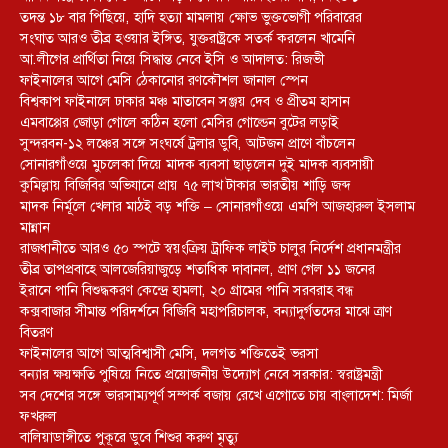
তদন্ত ১৮ বার পিছিয়ে, হাদি হত্যা মামলায় ক্ষোভ ভুক্তভোগী পরিবারের
সংঘাত আরও তীব্র হওয়ার ইঙ্গিত, যুক্তরাষ্ট্রকে সতর্ক করলেন খামেনি
আ.লীগের প্রার্থিতা নিয়ে সিদ্ধান্ত নেবে ইসি ও আদালত: রিজভী
ফাইনালের আগে মেসি ঠেকানোর রণকৌশল জানাল স্পেন
বিশ্বকাপ ফাইনালে ঢাকার মঞ্চ মাতাবেন সঞ্জয় দেব ও প্রীতম হাসান
এমবাপ্পের জোড়া গোলে কঠিন হলো মেসির গোল্ডেন বুটের লড়াই
সুন্দরবন-১২ লঞ্চের সঙ্গে সংঘর্ষে ট্রলার ডুবি, আটজন প্রাণে বাঁচলেন
সোনারগাঁওয়ে মুচলেকা দিয়ে মাদক ব্যবসা ছাড়লেন দুই মাদক ব্যবসায়ী
কুমিল্লায় বিজিবির অভিযানে প্রায় ৭৫ লাখ টাকার ভারতীয় শাড়ি জব্দ
মাদক নির্মূলে খেলার মাঠই বড় শক্তি – সোনারগাঁওয়ে এমপি আজহারুল ইসলাম
মান্নান
রাজধানীতে আরও ৫০ স্পটে স্বয়ংক্রিয় ট্রাফিক লাইট চালুর নির্দেশ প্রধানমন্ত্রীর
তীব্র তাপপ্রবাহে আলজেরিয়াজুড়ে শতাধিক দাবানল, প্রাণ গেল ১১ জনের
ইরানে পানি বিশুদ্ধকরণ কেন্দ্রে হামলা, ২০ গ্রামের পানি সরবরাহ বন্ধ
কক্সবাজার সীমান্ত পরিদর্শনে বিজিবি মহাপরিচালক, বন্যাদুর্গতদের মাঝে ত্রাণ
বিতরণ
ফাইনালের আগে আত্মবিশ্বাসী মেসি, দলগত শক্তিতেই ভরসা
বন্যার ক্ষয়ক্ষতি পুষিয়ে নিতে প্রয়োজনীয় উদ্যোগ নেবে সরকার: স্বরাষ্ট্রমন্ত্রী
সব দেশের সঙ্গে ভারসাম্যপূর্ণ সম্পর্ক বজায় রেখে এগোতে চায় বাংলাদেশ: মির্জা
ফখরুল
বালিয়াডাঙ্গীতে পুকূরে ডুবে শিশুর করুণ মৃত্যু