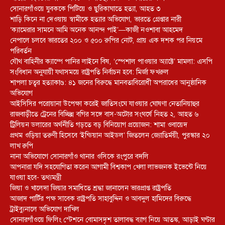
সোনারগাঁওয়ে যুবককে পিটিয়ে ও ছুরিকাঘাতে হত্যা, আহত ৩
শাড়ি কিনে না দেওয়ায় স্বামীকে হত্যার অভিযোগ, ভারতে গ্রেপ্তার নারী
‘ক্যামেরার সামনে আমি অনেক আনন্দ পাই’—কাজী নওশাবা আহমেদ
নেপালে চলবে ভারতের ২০০ ও ৫০০ রুপির নোট, প্রায় এক দশক পর নিয়মে
পরিবর্তন
যৌথ বাহিনীর ক্যাম্পে পানির লাইনে বিষ, ‘স্পেশাল পাওয়ার অ্যাক্টে’ মামলা: এসপি
সংবিধান অনুযায়ী যথাসময়ে রাষ্ট্রপতি নির্বাচন হবে: মির্জা ফখরুল
শাপলা চত্বর হত্যাকাণ্ড: ৪১ জনের বিরুদ্ধে মানবতাবিরোধী অপরাধের আনুষ্ঠানিক
অভিযোগ
আইসিসির পরোয়ানা উপেক্ষা করেই জাতিসংঘে যাওয়ার ঘোষণা নেতানিয়াহুর
রাজবাড়ীতে ট্রেনের বিচ্ছিন্ন বগির সঙ্গে বাস-অটোর সংঘর্ষে নিহত ২, আহত ৬
ট্রিলিয়ন ডলারের অর্থনীতি গড়তে বড় বিনিয়োগ প্রয়োজন: শামা ওবায়েদ
প্রথম ওড়িয়া তরুণী হিসেবে ‘ইন্ডিয়ান আইডল’ জিতলেন জ্যোতির্ময়ী, পুরস্কার ২০
লাখ রুপি
নানা অভিযোগে সোনারগাঁও থানার ওসিকে রংপুরে বদলি
আপনারা যদি সহযোগিতা করেন আগামী বিশ্বকাপ খেলা লাভজনক ইভেন্টে নিয়ে
যাওয়া হবে- তথ্যমন্ত্রী
জিয়া ও খালেদা জিয়ার সমাধিতে শ্রদ্ধা জানালেন ভারপ্রাপ্ত রাষ্ট্রপতি
আজাদ পার্টির পক্ষ সাবেক রাষ্ট্রপতি সাহাবুদ্দিন ও আবদুল হামিদের বিরুদ্ধে
ট্রাইব্যুনালে অভিযোগ দাখিল
সোনারগাঁওয়ে ফিলিং স্টেশনে বোমাসদৃশ তালাবদ্ধ ব্যাগ নিয়ে আতঙ্ক, আড়াই ঘণ্টার