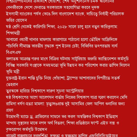
বিশ্বচ্যাম্পিয়নদের একাদশে ধোঁয়াশা, শেষ অনুশীলনেও চমক স্কালোনির
বেনজীরকে দেশে ফেরাতে সরকারকে সহযোগিতা করবে দুদক
ইসলামী ব্যাংকের পর্ষদ ভেঙে দিল বাংলাদেশ ব্যাংক, দায়িত্বে নির্বাহী পরিচালক
জহির হোসেন
ষষ্ঠ শ্রেণি থেকেই কারিগরি শিক্ষা, ২০২৮ সালে চালু হবে নতুন কারিকুলাম:
শিক্ষামন্ত্রী
আবারো ওয়ারী থানার মামলায় কারাগারে পাঠানো হলো তৌহিদ আফ্রিদিকে
পাঁচবিবি সীমান্তে ভারতীয় বৃদ্ধকে পুশ ইনের চেষ্টা, বিজিবির তৎপরতায় ব্যর্থ
বিএসএফ
জলাতঙ্ক আক্রান্ত গরুর মাংস বিক্রির ঘটনায় সাটুরিয়ায় জরুরি ভ্যাক্সিনেশন কর্মসূচি
বিভিন্ন সরকারি সংস্থাকে সময়মতো ভূমি উন্নয়ন কর পরিশোধ করার তাগিদ দিলেন
ভূমি মন্ত্রী
যুক্তরাষ্ট্র-ইরান শান্তি চুক্তি নিয়ে ধোঁয়াশা, ট্রাম্পের আশাবাদের বিপরীতে সতর্ক
তেহরান
তুরস্ককে হারিয়ে বিশ্বকাপে দারুণ সূচনা অস্ট্রেলিয়ার
ষষ্ঠ বিশ্বকাপের আগে আবেগঘন বার্তায় নিজের বিশ্বকাপ যাত্রা স্মরণ করলেন মেসি
রামিসা ধর্ষণ-হত্যা মামলা: মৃত্যুদণ্ডপ্রাপ্ত দুই আসামির জেল আপিল শুনানির জন্য
গ্রহণ
উদ্বোধনী ম্যাচে ড্র, ব্রাজিলের সামনে ভর করল অস্বস্তিকর বিশ্বকাপ ইতিহাস
মান্দায় দুস্থদের মাঝে নগদ অর্থ বিতরণ, শিক্ষা প্রতিষ্ঠানে ফাস্ট এইড বক্স ও
বৃক্ষরোপণ কর্মসূচি উদ্বোধন
বাজেট বাস্তবায়নে দূরদর্শিতা, দক্ষতা ও স্বচ্ছতার তাগিদ এফবিসিসিআইয়ের