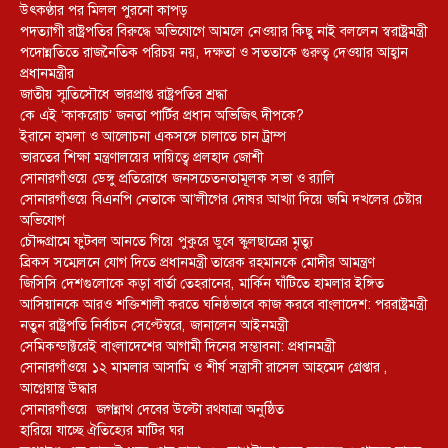
উৎকণ্ঠার পর মিলল পুরনো কাপড়
পদত্যাগী রাষ্ট্রপতির বিরুদ্ধে অভিযোগে আমলে নেওয়ার কিছু নাই বললেন স্বরাষ্ট্রমন্ত্রী
পদোন্নতিতে রাজনৈতিক পরিচয় নয়, দক্ষতা ও সততাকে গুরুত্ব দেওয়ার আহ্বান
প্রধানমন্ত্রীর
জাতীয় স্মৃতিসৌধে ভারপ্রাপ্ত রাষ্ট্রপতির শ্রদ্ধা
কে এই ‘কাকরোচ’ জনতা পার্টির প্রধান অভিজিৎ দীপকে?
ইরানে হামলা ও আলোচনা একসঙ্গে চালাতে চান ট্রাম্প
ভারতের শিক্ষা মন্ত্রণালয়ের দায়িত্বে প্রলহাদ জোশী
সোনারগাঁওয়ে ডেঙ্গু প্রতিরোধে জনসচেতনতামূলক সভা ও র‍্যালি
সোনারগাঁওয়ে বিএনপি নেতাকে আ’লীগের দোষর আখ্যা দিয়ে জমি দখলের চেষ্টার
অভিযোগ
চৌদ্দগ্রামে ফুটবল আনতে গিয়ে পুকুরে ডুবে স্কুলছাত্রের মৃত্যু
ব্রিকস সম্মেলনে যোগ দিতে প্রধানমন্ত্রী তারেক রহমানকে মোদীর আমন্ত্রণ
জিসিসি দেশগুলোকে কড়া বার্তা তেহরানের, মার্কিন ঘাঁটিতে হামলার ইঙ্গিত
আসিয়ানকে আরও শক্তিশালী করতে ঘনিষ্ঠভাবে কাজ করবে বাংলাদেশ: পররাষ্ট্রমন্ত্রী
নতুন রাষ্ট্রপতি নির্বাচন সেপ্টেম্বরে, জানালেন আইনমন্ত্রী
সেমিকন্ডাক্টরেই বাংলাদেশের আগামী দিনের সম্ভাবনা: প্রধানমন্ত্রী
সোনারগাঁওয়ে ১২ মামলার আসামি ও শীর্ষ সন্ত্রাসী রাসেল আহমেদ গ্রেপ্তার ,
আগ্নেয়াস্ত্র উদ্ধার
সোনারগাঁওয়ে জগন্নাথ দেবের উল্টো রথযাত্রা অনুষ্ঠিত
হারিয়ে যাচ্ছে ঐতিহ্যের মাটির ঘর