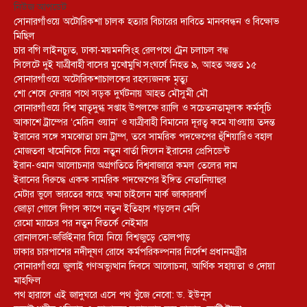
নিউজ আপডেট
সোনারগাঁওয়ে অটোরিকশা চালক হত্যার বিচারের দাবিতে মানববন্ধন ও বিক্ষোভ
মিছিল
চার বগি লাইনচ্যুত, ঢাকা-ময়মনসিংহ রেলপথে ট্রেন চলাচল বন্ধ
সিলেটে দুই যাত্রীবাহী বাসের মুখোমুখি সংঘর্ষে নিহত ৯, আহত অন্তত ১৫
সোনারগাঁওয়ে অটোরিকশাচালকের রহস্যজনক মৃত্যু
শো শেষে ফেরার পথে সড়ক দুর্ঘটনায় আহত মৌসুমী মৌ
সোনারগাঁওয়ে বিশ্ব মাতৃদুগ্ধ সপ্তাহ উপলক্ষে র‍্যালি ও সচেতনতামূলক কর্মসূচি
আকাশে ট্রাম্পের ‘মেরিন ওয়ান’ ও যাত্রীবাহী বিমানের দূরত্ব কমে যাওয়ায় তদন্ত
ইরানের সঙ্গে সমঝোতা চান ট্রাম্প, তবে সামরিক পদক্ষেপের হুঁশিয়ারিও বহাল
মোজতবা খামেনিকে নিয়ে নতুন বার্তা দিলেন ইরানের প্রেসিডেন্ট
ইরান-ওমান আলোচনার অগ্রগতিতে বিশ্ববাজারে কমল তেলের দাম
ইরানের বিরুদ্ধে একক সামরিক পদক্ষেপের ইঙ্গিত নেতানিয়াহুর
মেটার ভুলে ভারতের কাছে ক্ষমা চাইলেন মার্ক জাকারবার্গ
জোড়া গোলে লিগস কাপে নতুন ইতিহাস গড়লেন মেসি
রেমো ম্যাচের পর নতুন বিতর্কে নেইমার
রোনালদো-জর্জিইনার বিয়ে নিয়ে বিশ্বজুড়ে তোলপাড়
ঢাকার চারপাশের নদীদূষণ রোধে কর্মপরিকল্পনার নির্দেশ প্রধানমন্ত্রীর
সোনারগাঁওয়ে জুলাই গণঅভ্যুত্থান দিবসে আলোচনা, আর্থিক সহায়তা ও দোয়া
মাহফিল
পথ হারালে এই জাদুঘরে এসে পথ খুঁজে নেবো: ড. ইউনূস