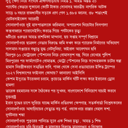
লুডু খেলা নিয়ে সংঘর্ষে ব্রাহ্মণবাড়িয়ায় নিহত ১, আহত অন্তত ২০
প্যান্টের ভেতরে লুকানো কোটি টাকার সোনাসহ ভারতীয় নাগরিক আটক
সাড়ে ৬ বছরে রাজধানীর সড়কে প্রাণ গেল ১,৩৮৪ জনের, ৩৮ শতাংশই
মোটরসাইকেল আরোহী
সোনারগাঁওয়ে দুই হাসপাতালকে জরিমানা, অপারেশন থিয়েটার সিলগালা
কক্সবাজারে প্যারাসেইলিং করতে গিয়ে পর্যটকের মৃত্যু
শুটিংয়ে গুরুতর আহত রাশমিকা মান্দানা, ছয় সপ্তাহ সম্পূর্ণ বিশ্রামে
সোনারগাঁওয়ে ছাত্রদল নেতার বিরুদ্ধে জমি দখল করে গ্যারেজ নির্মাণের অভিযোগ
সালমান-সঞ্জয়ের বন্ধুত্বে মুগ্ধ নেটদুনিয়া, ভাইরাল আবেগঘন ছবি
মিরপুর-১০ মেট্রোরেল স্টেশনের নিচে বোমাসদৃশ বস্তু, ঘিরে রেখেছে পুলিশ
মিরপুরের পর ফার্মগেটেও বোমাতঙ্ক, মেট্রো স্টেশনের নিচে সন্দেহজনক চটের বস্তা
হামাস নিরস্ত্রীকরণে সম্মতির দাবি, গাজা থেকে সেনা প্রত্যাহারের ইঙ্গিত ট্রাম্পের
২০২৭ বিশ্বকাপের ফাইনাল কোথায়? জানালো আইসিসি
কেশম ইস্যুতে উত্তেজনা চরমে, কুয়েতে মার্কিন ঘাঁটি লক্ষ্য করে ইরানের ড্রোন
হামলা
তারেক রহমানের সঙ্গে বৈঠকের পর সুখবর, বাংলাদেশে বিনিয়োগ যাচাই করবে
যুক্তরাষ্ট্র
ইরান যুদ্ধের চাপে ফুরিয়ে যাচ্ছে মার্কিন প্রতিরক্ষা ক্ষেপণাস্ত্র, সতর্কবার্তা বিশ্লেষকদের
সোনারগাঁওয়ে আষাঢ়িয়াচর সেতুতে বড় গর্ত, ওয়াকওয়ে রাস্তার বেহাল দশা,
দুর্ঘটনার শঙ্কা
সোনারগাঁওয়ে পুকুরের পানিতে ডুবে এক শিশুর মৃত্যু , আহত ১ শিশু
সোনারগাঁওয়ে চুরি-ছিনতাই ও মাদকের বিরুদ্ধে মানববন্ধন ও বিক্ষোভ