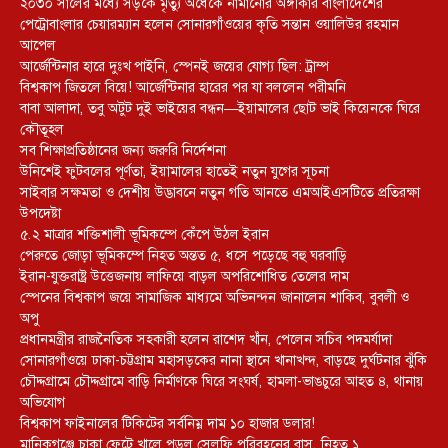
২০৩০ সালের মধ্যে সড়কে মৃত্যু অর্ধেকে নামানোর অঙ্গীকার বাংলাদেশের
পেট্রোবাংলার চেয়ারম্যান হলেন সোনারগাঁওয়ের কৃতি সন্তান ওয়ালিউর রহমান
আপেল
আর্জেন্টিনার হারে দুঃখ পাইনি, স্পেনই জয়ের যোগ্য ছিল: ট্রাম্প
বিশ্বকাপ জিতলে বিয়ে! আর্জেন্টিনার হারের পর যা বললেন পরীমনি
বাবা আলাদা, তবু অটুট দুই ভাইয়ের বন্ধন—ইয়ামালের ছোট ভাই কিয়েনকে ঘিরে
কৌতূহল
সব শিক্ষাপ্রতিষ্ঠানের জন্য জরুরি নির্দেশনা
উনিশেই ফুটবলের পূর্ণতা, ইয়ামালের হাতেই নতুন যুগের সূচনা
সাইবার সক্ষমতা ও দেশীয় উদ্ভাবনে নতুন গতি আনতে এমআইএসটিতে প্রতিরক্ষা
উপদেষ্টা
৫.২ মাত্রার শক্তিশালী ভূমিকম্পে কেঁপে উঠল ইরান
পেরুতে জোড়া ভূমিকম্পে নিহত অন্তত ৫, ধসে পড়েছে বহু ঘরবাড়ি
ইরান-যুক্তরাষ্ট্র উত্তেজনায় লাফিয়ে বাড়ল অপরিশোধিত তেলের দাম
স্পেনের বিশ্বকাপ জয়ে সামাজিক মাধ্যমে অভিনন্দন জানালেন শাকিব, বুবলী ও
অপু
প্রধানমন্ত্রীর রাজনৈতিক সহকারী হলেন রাশেদ খাঁন, পেলেন সচিব পদমর্যাদা
সোনারগাঁওয়ে ঢাকা-চট্টগ্রাম মহাসড়কের নানা স্থানে খানাখন্দ, বাড়ছে দুর্ঘটনার ঝুঁকি
চৌদ্দগ্রামে চৌদ্দগ্রামে বাড়ি নির্মাণকে ঘিরে সংঘর্ষ, হামলা-ভাঙচুরে আহত ৪, থানায়
অভিযোগ
বিশ্বকাপ ফাইনালের টিকিটের সর্বনিম্ন দাম ১০ হাজার ডলার!
মানিকগঞ্জে চাকা ফেটে খালে পড়ল সেলফি পরিবহনের বাস, নিহত ১