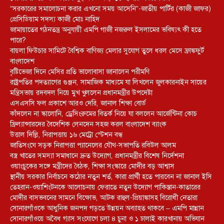
“সরকারের সমালোচনা করার এখনো সময় আসেনি”-জাতীয় পার্টির (কাজী জাফর)
প্রেসিডিয়াম সদস্য কাজী মোঃ নাহিদ
জামায়াতের গঠনতন্ত্র অনুযায়ী এমপি গাজী নজরুল ইসলামের ভবিষ্যৎ কী হতে
পারে?
বায়লা ফিউচার সামিটে বৈশ্বিক বাণিজ্য মেলার সুযোগ তুলে ধরল মেসে ফ্রাঙ্কফুর্ট
বাংলাদেশ
বৃষ্টিভেজা দিনে মেসির প্রতি ভালোবাসা জানালেন পরীমণি
রাষ্ট্রপতির পদত্যাগের গুঞ্জন, সামাজিক মাধ্যমে যা লিখলেন জুলকারনাইন সায়ের
মন্ত্রিসভায় রদবদল নিয়ে মুখ খুললেন প্রধানমন্ত্রীর উপদেষ্টা
এসএসসি ফল প্রকাশে আরও দেরি, জানাল শিক্ষা বোর্ড
কাঁদলেন না স্কালোনি, ড্রেসিংরুমের বিতর্ক নিয়ে যা বললেন আর্জেন্টিনা কোচ
ফ্রিল্যান্সারদের বৈদেশিক লেনদেন সহজ করল বাংলাদেশ ব্যাংক
উত্তাল দিল্লি, নিরাপত্তায় ১৬ মেট্রো স্টেশন বন্ধ
জাতিসংঘে সড়ক নিরাপত্তা প্যানেলের যৌথ-সভাপতি রবিউল আলম
বস্ত্র খাতের সমস্যা সমাধানে দ্রুত উদ্যোগ, প্রধানমন্ত্রীর বিশেষ নির্দেশনা
ওয়াংচুকের সঙ্গে মন্ত্রীদের বৈঠক, শিক্ষা সংস্কারে মোদীর বড় আশ্বাস
স্থানীয় সরকার নির্বাচনে কঠোর নতুন শর্ত, কারা প্রার্থী হতে পারবেন না জানাল ইসি
তেহরান-ওয়াশিংটনকে আলোচনায় ফেরাতে নতুন উদ্যোগ পাকিস্তান-কাতারের
মোদীর বাসভবনের সামনে বিক্ষোভ, আটক রাহুল-প্রিয়াঙ্কাসহ বিরোধী নেতারা
সোনারগাঁওকে আধুনিক জনপদ গড়তে উন্নয়ন অব্যাহত থাকবে – এমপি মান্নান
সোনারগাঁওয়ে অবৈধ গ্যাস সংযোগে চলা ৪ চুনা ও ১ ঢালাই কারখানায় অভিযান