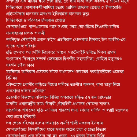
রুপগঞ্জে এক মাসেই ধসে গেল রাস্তা, ৫০ লাখ টাকা জলে অবরুদ্ধ ৫ গ্রামের মানুষ
সিদ্ধিরগঞ্জে পোশাককর্মী সাদিয়া হত্যায় প্রেমিক রাজ্জাক গ্রেপ্তার ও স্বীকারোক্তি
প্রাইভেটকার চালকের মারধরে ইজিবাইক চালকের মৃত্যু
সিদ্ধিরগঞ্জে ৪ পরিবহন চাঁদাবাজ গ্রেপ্তার
সোনারগাঁওয়ে পাম্পগুলোতে গ্যাস সংকট, চরম ভোগান্তিতে সিএনজি চালিত
যানবাহনের চালক ও যাত্রী
নবনিযুক্ত নৌবাহিনী প্রধান ভাইস এডমিরাল খোন্দকার মিসবাহ উল আজীম-এর
র‍্যাংক ব্যাজ পরিধান
হুতি হামলার পর সৌদি ট্যাংকারে আগুন, স্যাটেলাইট ছবিতে মিলল প্রমাণ
বাংলাদেশ-সিঙ্গাপুর সম্পর্ক জোরদারে দ্বিপক্ষীয় সহযোগিতা, রোহিঙ্গা ইস্যুতেও
সমর্থন চাইল ঢাকা
ম্যানিলায় আসিয়ান বৈঠকের ফাঁকে বাংলাদেশ-ভারতের পররাষ্ট্রমন্ত্রীদের শুভেচ্ছা
বিনিময়
চৌদ্দগ্রামে প্রবাসীর বাড়িতে বিয়ের দাবিতে তরুণী’র অনশন, বাসা ভাড়া নিয়ে
একসাথে থাকার অভিযোগ
তেজগাঁও বিভাগের অভিযানে বিভিন্ন অপরাধে জড়িত ৫৭ জন গ্রেফতার
মাননীয় প্রধানমন্ত্রীর সাথে বিদায়ী নৌবাহিনী প্রধানের সৌজন্য সাক্ষাৎ
সাংবাদিক শফিকের মুক্তি না দিলে শাহবাগ থানা, ফায়ার সার্ভিস ও স্বরাষ্ট্র মন্ত্রণালয়
ঘেরাওয়ের হুঁশিয়ারি
দল থেকে বহিষ্কার হলেন জামায়াত এমপি গাজী নজরুল ইসলাম
সোনারগাঁওয়ে শিক্ষার্থীদের মাঝে ফলজ গাছের চারা ও ছাতা বিতরণ ​
সোনারগাঁওয়ে এক কাঁঠাল দুই মণ ওজন, ১০ হাজার টাকায় বিক্রি