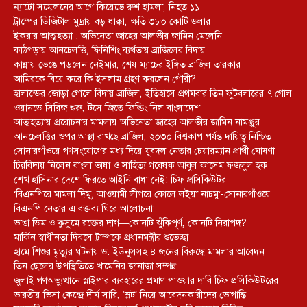
ন্যাটো সম্মেলনের আগে কিয়েভে রুশ হামলা, নিহত ১১
ট্রাম্পের ডিজিটাল মুদ্রায় বড় ধাক্কা, ক্ষতি ৩৮০ কোটি ডলার
ইকরার আত্মহত্যা : অভিনেতা জাহের আলভীর জামিন মেলেনি
কাঠগড়ায় আনচেলত্তি, ফিনিশিং ব্যর্থতায় ব্রাজিলের বিদায়
কান্নায় ভেঙে পড়লেন নেইমার, শেষ ম্যাচের ইঙ্গিত ব্রাজিল তারকার
আমিরকে বিয়ে করে কি ইসলাম গ্রহণ করলেন গৌরী?
হালান্ডের জোড়া গোলে বিদায় ব্রাজিল, ইতিহাসে প্রথমবার তিন ফুটবলারের ৭ গোল
ওয়ানডে সিরিজ শুরু, টসে জিতে ফিল্ডিং নিল বাংলাদেশ
আত্মহত্যায় প্ররোচনার মামলায় অভিনেতা জাহের আলভীর জামিন নামঞ্জুর
আনচেলত্তির ওপর আস্থা রাখছে ব্রাজিল, ২০৩০ বিশ্বকাপ পর্যন্ত দায়িত্ব নিশ্চিত
সোনারগাঁওয়ে গণসংযোগের মধ্য দিয়ে যুবদল নেতার চেয়ারম্যান প্রার্থী ঘোষণা
চিরবিদায় নিলেন বাংলা ভাষা ও সাহিত্য গবেষক আবুল কাসেম ফজলুল হক
শেখ হাসিনার দেশে ফিরতে আইনি বাধা নেই: চিফ প্রসিকিউটর
‘বিএনপিরে মামলা দিমু, আওয়ামী লীগরে কোলে লইয়া নাচমু’-সোনারগাঁওয়ে
বিএনপি নেতার এ বক্তব্য ঘিরে আলোচনা
ভাঙা ডিম ও কুসুমে রক্তের দাগ—কোনটি ঝুঁকিপূর্ণ, কোনটি নিরাপদ?
মার্কিন স্বাধীনতা দিবসে ট্রাম্পকে প্রধানমন্ত্রীর শুভেচ্ছা
হামে শিশুর মৃত্যুর ঘটনায় ড. ইউনূসসহ ৪ জনের বিরুদ্ধে মামলার আবেদন
তিন ছেলের উপস্থিতিতে খামেনির জানাজা সম্পন্ন
জুলাই গণঅভ্যুত্থানে স্নাইপার ব্যবহারের প্রমাণ পাওয়ার দাবি চিফ প্রসিকিউটরের
ভারতীয় ভিসা কেন্দ্রে দীর্ঘ সারি, ‘স্লট’ নিয়ে আবেদনকারীদের ভোগান্তি