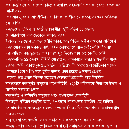
প্রধানমন্ত্রীর ফোনে বদলাল কুমিল্লার জলাবদ্ধ এইচএসসি পরীক্ষা কেন্দ্র, বাড়ল ৩০
মিনিট সময়
ভিএআর সুবিধায় আর্জেন্টিনা নয়, বিশ্বকাপে শীর্ষে মেক্সিকো; সবচেয়ে ক্ষতিগ্রস্ত
ক্রোয়েশিয়া
বন্যার্তদের চিকিৎসায় মাঠে স্বাস্থ্যকর্মীরা, ছুটি বাতিল ১১ জেলায়
সোনারগাঁওয়ে বাবা ছেলেকে কুপিয়ে জখম
ইরানের বিরুদ্ধে কড়া বার্তা সৌদি আরব, আন্তর্জাতিক আইন লঙ্ঘনের অভিযোগ
বন্যা মোকাবিলায় সরকার ব্যর্থ, এখন দোষারোপে লাভ নেই: নাহিদ ইসলাম
বক্স অফিসে ঝড় তুলেছে ‘ধামাল ৪’, দুই দিনেই আয় ৫৩ কোটির বেশি
বন্যাকবলিত ১১ জেলায় বিজিবি মোতায়েন, বান্দরবানে উদ্ধার ৬ শতাধিক মানুষ
রক্তাক্ত মেসি, আরও দৃঢ় প্রত্যাবর্তন—ইতিহাস কি আবারও আর্জেন্টিনার পক্ষে?
সোনারগাঁওয়ে শপিং মলে চুরির ঘটনায় চোর চক্রের ৯ সদস্য গ্রেপ্তার
দেশের শ্রেষ্ঠ প্রধান শিক্ষক হয়েছেন সোনারগাঁওয়ের বি. আর বিলকিস
বান্দরবানে বন্যাদুর্গত মানুষের পাশে বিজিবি: ১২২টি পরিবারকে নিরাপদে উদ্ধার ও
মানবিক সহায়তা প্রদান
বন্যাদুর্গত ও পানিবন্দি মানুষের পাশে বাংলাদেশ নৌবাহিনী
চিরসবুজ পূর্ণিমার জন্মদিন আজ, ৪৫ বছরে পা রাখলেন জনপ্রিয় এই নায়িকা
সোনারগাঁও থেকে আত্মসাৎ হওয়া ৭৫০ কার্টন সয়াবিন তেল উদ্ধার, প্রতারক ট্রাক
চালক গ্রেপ্তার
বালু ব্যবসা বন্ধ করেছি, এবার পাহাড় কাটাও বন্ধ করব: হুমাম কাদের
প্রত্যন্ত এলাকাতেও ত্রাণ পৌঁছাতে সব বাহিনী সমন্বিতভাবে কাজ করছে: জ্বালানি