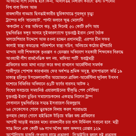
আওয়ামী লীগ নিষিদ্ধ হবে কিনা, আদালতই নির্ধারণ করবে: তথ্য উপদেষ্টা
বিশ্ব বাবা দিবস আজ
রাজধানীর বাড্ডায় ছিনতাইকারীর ছুরিকাঘাতে গৃহবধূর মৃত্যু
ট্রাম্পের দাবি ‘বানোয়াট’, পাল্টা জবাবে ক্ষুব্ধ মেলোনি
‘ককটেল ২’ বক্স অফিসে ঝড়, দুই দিনেই ৫০ কোটি রুপি আয়
যুদ্ধবিরতির ভঙ্গুর আবহে সুইজারল্যান্ডে যুক্তরাষ্ট্র-ইরান মেগা বৈঠক
মালয়েশিয়ার উদ্দেশে আজ রওনা হচ্ছেন প্রধানমন্ত্রী, এরপর চীন সফর
কালাই স্বাস্থ্য কমপ্লেক্স পরিদর্শনে স্বাস্থ্য সচিব, অনিয়মে কঠোর হুঁশিয়ারি
মান্দায় নারী শিক্ষককে কুপ্রস্তাব ও হেনস্তার অভিযোগ সহকারী শিক্ষকের বিরুদ্ধে
আওয়ামী লীগ রাজনৈতিক দল নয়, মাফিয়া পার্টি: স্বরাষ্ট্রমন্ত্রী
ব্রাজিলের জয়ে মাথা ন্যাড়া করে কথা রাখলেন আর্জেন্টিনা সমর্থক
গাজীপুরে পোশাক কারখানায় ফের অর্ধশত শ্রমিক অসুস্থ, হাসপাতালে ভর্তি ১৯
ঢাকাস্থ হরিপুর উপজেলাবাসীর আয়োজনে ব্রাজিল-আর্জেন্টিনা ফুটবল উৎসব
যশোরে বিজিবির অভিযানে ৩১টি স্বর্ণের বারসহ আটক ২
বিশ্বের সবচেয়ে সময়নিষ্ঠ এয়ারলাইনের স্বীকৃতি পেল সৌদিয়া
যুক্তরাষ্ট্র-ইরান চুক্তির সমালোচকদের একহাত নিলেন ট্রাম্প
লেবাননে যুদ্ধবিরতিতে সম্মত ইসরায়েল-হিজবুল্লাহ
৬৪ সেকেন্ডের গোলে তুরস্ককে বিদায় করল প্যারাগুয়ে
কুনহার জোড়া গোলে হাইতিকে উড়িয়ে স্বস্তির জয় ব্রাজিলের
আগামী আড়াই বছরের মধ্যে রাজধানীর চার বাস টার্মিনাল সরানো হবে: মন্ত্রী
সাত দিনে এক কোটি ৬৯ লাখ অবৈধ জাল জব্দসহ গ্রেপ্তার ১২৯
‎অস্ট্রেলিয়ায় চাকরি দেওয়ার নামে প্রতারণা : সিআইডির জালে দুই প্রতারক