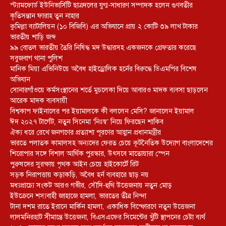
স্ট্যামফোর্ড ইউনিভার্সিটি ছাত্রদলের যুগ্ম-সাধারণ সম্পাদক হলেন গুণবতীর
কৃতিসন্তান ফারাহ তুন নাহার
কুমিল্লা ব্যাটালিয়ন (১০ বিজিবি) এর অভিযানে প্রায় ২ কোটি ৩৯ লাখ টাকার
ভারতীয় শাড়ি জব্দ
৯৯ বোতল ভারতীয় তৈরি নিষিদ্ধ মদ উদ্ধারসহ একজনকে গ্রেফতার করেছে
সবুজবাগ থানা পুলিশ
মানিক মিয়া এভিনিউয়ে অবৈধ হাইড্রোলিক হর্নের বিরুদ্ধে ডিএমপির বিশেষ
অভিযান
সোনারগাঁওয়ে কর্মসংস্থানের শর্তে মুচলেকা দিয়ে আবারও মাদক ব্যবসা ছাড়লেন
আরেক মাদক ব্যবসায়ী
বিশ্বকাপ ফাইনালের পর ইয়ামালকে কী বললেন মেসি? জানালেন ইয়ামাল
ঈদ ২০২৭ টার্গেট, নতুন সিনেমা ‘নিঃস্ব’ নিয়ে ফিরছেন শাকিব
ঐক্য ধরে রেখে জনগণের প্রত্যাশা পূরণের আহ্বান প্রধানমন্ত্রীর
ভারতে পলাতক কামালসহ অন্যদের ফেরত চেয়ে কূটনৈতিক উদ্যোগ বাংলাদেশের
শিরোপার সঙ্গে বিশাল আর্থিক পুরস্কার, উৎসবে মাতোয়ারা স্পেন
পুরুষদের সুরক্ষায় পৃথক আইন চেয়ে হাইকোর্টে রিট
সড়ক নিরাপত্তায় কড়াকড়ি, অবৈধ হর্ন ব্যবহারে ছাড় নয়
মধ্যপ্রাচ্যে সংকট আরও গভীর, সৌদি-হুথি উত্তেজনায় নতুন মোড়
ইউক্রেনে শস্যবাহী জাহাজে হামলা, ভারতের তীব্র নিন্দা
টানা দশম রাতে ইরানে মার্কিন হামলা, একাধিক বিস্ফোরণে নতুন উত্তেজনা
লালমনিরহাট সীমান্তে উত্তেজনা, বিএসএফের সিমেন্টের খুঁটি স্থাপনের চেষ্টা ব্যর্থ