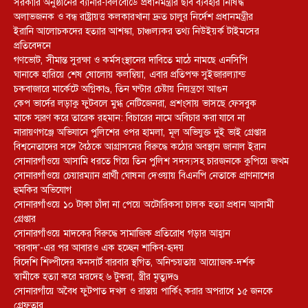
সরকারি অনুষ্ঠানের ব্যানার-বিলবোর্ডে প্রধানমন্ত্রীর ছবি ব্যবহার নিষিদ্ধ
অলাভজনক ও বন্ধ রাষ্ট্রায়ত্ত কলকারখানা দ্রুত চালুর নির্দেশ প্রধানমন্ত্রীর
ইরানি আলোচকদের হত্যার আশঙ্কা, চাঞ্চল্যকর তথ্য নিউইয়র্ক টাইমসের
প্রতিবেদনে
গণভোট, সীমান্ত সুরক্ষা ও কর্মসংস্থানের দাবিতে মাঠে নামছে এনসিপি
ঘানাকে হারিয়ে শেষ ষোলোয় কলম্বিয়া, এবার প্রতিপক্ষ সুইজারল্যান্ড
চকবাজারে মার্কেটে অগ্নিকাণ্ড, তিন ঘণ্টার চেষ্টায় নিয়ন্ত্রণে আগুন
কেপ ভার্দের লড়াকু ফুটবলে মুগ্ধ নেটিজেনরা, প্রশংসায় ভাসছে ফেসবুক
মাকে স্মরণ করে তারেক রহমান: বিচারের নামে অবিচার করা যাবে না
নারায়ণগঞ্জে অভিযানে পুলিশের ওপর হামলা, মূল অভিযুক্ত দুই ভাই গ্রেপ্তার
বিশ্বনেতাদের সঙ্গে বৈঠকে আগ্রাসনের বিরুদ্ধে কঠোর অবস্থান জানাল ইরান
সোনারগাঁওয়ে আসামি ধরতে গিয়ে তিন পুলিশ সদস্যসহ চারজনকে কুপিয়ে জখম
সোনারগাঁওয়ে চেয়ারম্যান প্রার্থী ঘোষনা দেওয়ায় বিএনপি নেতাকে প্রাণনাশের
হুমকির অভিযোগ
সোনারগাঁওয়ে ১০ টাকা চাঁদা না পেয়ে অটোরিকসা চালক হত্যা প্রধান আসামী
গ্রেপ্তার
সোনারগাঁওয়ে মাদকের বিরুদ্ধে সামাজিক প্রতিরোধ গড়ার আহ্বান
‘বরবাদ’-এর পর আবারও এক হচ্ছেন শাকিব-হৃদয়
বিদেশি শিল্পীদের কনসার্ট বারবার স্থগিত, অনিশ্চয়তায় আয়োজক-দর্শক
স্বামীকে হত্যা করে মরদেহ ৬ টুকরা, স্ত্রীর মৃত্যুদণ্ড
সোনারগাঁয়ে অবৈধ ফুটপাত দখল ও রাস্তায় পার্কিং করার অপরাধে ১৫ জনকে
গ্রেফতার