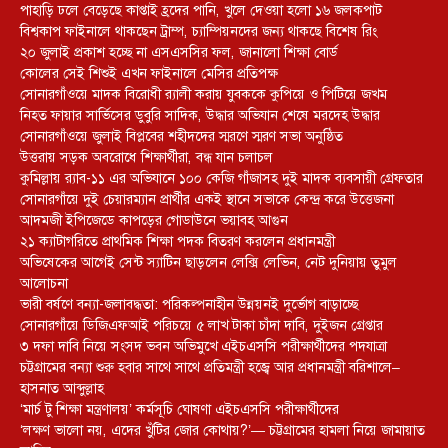
পাহাড়ি ঢলে বেড়েছে কাপ্তাই হ্রদের পানি, খুলে দেওয়া হলো ১৬ জলকপাট
বিশ্বকাপ ফাইনালে থাকছেন ট্রাম্প, চ্যাম্পিয়নদের জন্য থাকছে বিশেষ রিং
২০ জুলাই প্রকাশ হচ্ছে না এসএসসির ফল, জানালো শিক্ষা বোর্ড
কোলের সেই শিশুই এখন ফাইনালে মেসির প্রতিপক্ষ
সোনারগাঁওয়ে মাদক বিরোধী র‌্যালী করায় যুবককে কুপিয়ে ও পিটিয়ে জখম
নিহত ফায়ার সার্ভিসের ডুবুরি সাদিক, উদ্ধার অভিযান শেষে মরদেহ উদ্ধার
সোনারগাঁওয়ে জুলাই বিপ্লবের শহীদদের স্মরণে স্মরণ সভা অনুষ্ঠিত
উত্তরায় সড়ক অবরোধে শিক্ষার্থীরা, বন্ধ যান চলাচল
কুমিল্লায় র‍্যাব-১১ এর অভিযানে ১০০ কেজি গাঁজাসহ দুই মাদক ব্যবসায়ী গ্রেফতার
সোনারগাঁয়ে দুই চেয়ারম্যান প্রার্থীর একই স্থানে সভাকে কেন্দ্র করে উত্তেজনা
আদমজী ইপিজেডে কাপড়ের গোডাউনে ভয়াবহ আগুন
২১ ক্যাটাগরিতে প্রাথমিক শিক্ষা পদক বিতরণ করলেন প্রধানমন্ত্রী
অভিষেকের আগেই সেন্ট স্যাটিন ছাড়লেন লেক্সি লেভিন, নেট দুনিয়ায় তুমুল
আলোচনা
ভারী বর্ষণে বন্যা-জলাবদ্ধতা: পরিকল্পনাহীন উন্নয়নই দুর্ভোগ বাড়াচ্ছে
সোনারগাঁয়ে ডিজিএফআই পরিচয়ে ৫ লাখ টাকা চাঁদা দাবি, দুইজন গ্রেপ্তার
৩ দফা দাবি নিয়ে সংসদ ভবন অভিমুখে এইচএসসি পরীক্ষার্থীদের পদযাত্রা
চট্টগ্রামের বন্যা শুরু হবার সাথে সাথে প্রতিমন্ত্রী হজ্বে আর প্রধানমন্ত্রী বরিশালে–
হাসনাত আব্দুল্লাহ
‘মার্চ টু শিক্ষা মন্ত্রণালয়’ কর্মসূচি ঘোষণা এইচএসসি পরীক্ষার্থীদের
‘লক্ষণ ভালো নয়, এদের খুঁটির জোর কোথায়?’— চট্টগ্রামের হামলা নিয়ে জামায়াত