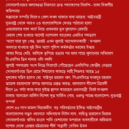
সোনারগাঁওয়ের জলাবদ্ধতা নিরসনে দ্রুত পদক্ষেপের নির্দেশ– ঢাকা বিভাগীয়
কমিশনার
সন্তানকে সম্পত্তি দিলেও ভোগ-দখল থাকবে বাবা-মায়ের: আইনমন্ত্রী
যুক্তরাষ্ট্র থেকে আরও ২৩ বাংলাদেশিকে ফেরত পাঠানো হলো
এমবোলোর লাল কার্ড নিয়ে প্রথমবার মুখ খুললেন রেফারি
মেয়াদ শেষ হওয়ার আগেই ন্যাশনাল ব্যাংকের এমডির পদত্যাগ
‘আগে যারা ঘুষ খেত, তারাই এখন জুলাই আন্দোলনকারী’ : ফখরুল
অবসরে যাওয়ার দুই দিন আগে পুলিশ কর্মকর্তার মরদেহ উদ্ধার
খাবার দিতে দেরি, ভাবিকে কুপিয়ে হত্যার পর মাথা গাছে ঝুলানোর অভিযোগ
ডিএমপির তিন থানার ওসি বদলি
জুলাই পদযাত্রায় অংশ নিতে সিলেটে পৌঁছেছেন এনসিপির কেন্দ্রীয় নেতারা
সোনারগাঁওয়ে তিন গ্রামে শিয়ালের কামড়ে নারী,শিশুসহ আহত ১৫
দুদকের সচিব হলেন মো. সাইদুর রহমান খান, পিএসসিতে ফজলুর রহমান
তারেক রহমানকে স্বাগত জানাতে প্রস্তুত ভারত, জানালেন দীনেশ ত্রিবেদী
দিনে ১৮ ঘণ্টা কাজ করে দৃষ্টান্ত স্থাপন করেছেন প্রধানমন্ত্রী: মির্জা ফখরুল
ঢাকায় আসছেন মার্কিন বিশেষ দূত সার্জিও গোর, গুরুত্ব পাচ্ছে বাংলাদেশ–যুক্তরাষ্ট্র
সম্পর্ক
দেশে ৪৫ লাখ মামলা বিচারাধীন, বড় পরিবর্তনের ইঙ্গিত আইনমন্ত্রীর
বাংলাদেশের নতুন ওয়ানডে অধিনায়ক লিটন দাস, দায়িত্ব হারালেন মিরাজ
সোনারগাঁওয়ে খাসির মাংসে পানি মেশানোর অপরাধে ব্যবসায়ীকে জরিমানা
যশোর থেকে গ্রেপ্তার চট্টগ্রামের শীর্ষ ‘সন্ত্রাসী’ ডেভিড ইমন