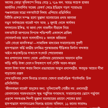
ভয়াবহ জোড়া ভূমিকম্পে নিহত বেড়ে ১,৭১৯ জন, আহত কয়েক হাজার
জার্মানির পেনাল্টির অজেয় রেকর্ড ভেঙে ইতিহাস গড়ল প্যারাগুয়ে
পঞ্চমবারের মতো নকআউটে বিদায় এশিয়ার প্রতিনিধির
বিটিভি প্রাঙ্গণে সম্পন্ন হলো মুস্তাফা মনোয়ারের প্রথম জানাজা
নতুন অর্থবছরের বাজেট পাস আজ, ১ জুলাই থেকে কার্যকর
বাগদানের ইঙ্গিত, যা জানা গেল নাজনীন নীহাকে নিয়ে
নকআউটে জাপানের বিপক্ষে শক্তিশালী একাদশে ব্রাজিল
সোনারগাঁওয়ে মাংস ব্যবসায়ীসহ ৮ জনকে জরিমানা
‘এটা নোংরা মানসিকতা’—সামাজিক মাধ্যমের সমালোচনায় বুবলী
হাসপাতালে ভর্তি জাতীয় চলচ্চিত্র পুরস্কারপ্রাপ্ত গীতিকার মিল্টন খন্দকার
আইন-কড়াকড়িতে লভ্যাংশ সংকটে শেয়ারবাজার
কর প্রশাসনের সদস্য থেকে এনবিআর চেয়ারম্যান আহসান হাবিব
কাঁড়ি কাঁড়ি টাকা ঢেলেও বিশ্বকাপে ব্যর্থ সৌদি আরব-কাতার
কালো টাকা সাদা করার বিধান প্রত্যাহারের আহ্বান প্রধানমন্ত্রীর, করমুক্ত আয়ের সীমা
বাড়ানোর প্রস্তাব
শেখ হাসিনার দেশে ফিরতে চাওয়ার ঘোষণা রাজনৈতিক স্ট্যান্টবাজি: চিফ
প্রসিকিউটর
‘জীবনবান্ধব বাজেট’ মানুষের জন্য, সুবিধাভোগী গোষ্ঠীর নয়: প্রধানমন্ত্রী
রোনালদোর পারফরম্যান্সে ক্ষুব্ধ পর্তুগিজ গণমাধ্যম, সমালোচনার তোপে পর্তুগাল
একুশে পদকপ্রাপ্ত শিল্পী মুস্তাফা মনোয়ারের প্রয়াণে শোকের ছায়া
হাসপাতালে দালালচক্রের বিরুদ্ধে র‍্যাবের অভিযান, ১১ জনের কারাদণ্ড