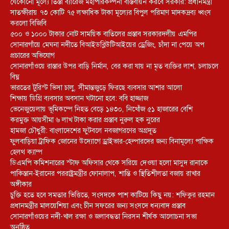
যেকোনো মূল্যে তিস্তা ব্যারেজ মহাপরিকল্পনা বাস্তবায়ন করবে সরকার: প্রধানমন্ত্রী
সাতক্ষীরায় ৭৩ কোটি ৭৫ লক্ষাধিক টাকা মূল্যের বিপুল পরিমাণ মাদকদ্রব্য ধ্বংস
করলো বিজিবি
৫০০ ও ১০০০ টাকার নোট সাময়িক বাতিলের প্রস্তাব সরকারদলীয় এমপির
সোনারগাঁয়ে মেঘনা নদীতে বিআইডব্লিউটিআইয়ের ড্রেজিং, চাঁদা না পেয়ে অপ
প্রচারের অভিযোগ
সোনারগাঁওয়ে রাস্তার উপর বাড়ি নির্মান, বের করা যায় না মৃত ব্যক্তির লাশ, চলাচলে
বিঘ্ন
ভারতের টুরিস্ট ভিসা চালু, সীমান্তজুড়ে ফিরছে ব্যবসার আশার আলো
শিক্ষায় ডিগ্রি ব্যবসার অবসান ঘটানো হবে: ববি হাজ্জাজ
ভেনেজুয়েলায় ভূমিকম্পে নিহত বেড়ে ১৪৩০, নিখোঁজ ৫১ হাজারের বেশি
করমুক্ত আয়সীমা ৬ লাখ টাকা করার প্রস্তাব নুরুল হক নুরের
হামজা চৌধুরী: বাংলাদেশের ফুটবলে নবজাগরণের অগ্রদূত
ফুলবাড়িয়া ট্রাফিক জোনের উদ্যোগে ড্রাইভার-হেল্পারদের জন্য বিনামূল্যে পাক্ষিক
হেলথ ক্যাম্প
ডিএমপি কমিশনারের স্টাফ অফিসার থেকে সরিয়ে দেওয়া হলো মাসুদ রানাকে
পাকিস্তান-ইরানের পররাষ্ট্রমন্ত্রীর ফোনালাপ, শান্তি ও স্থিতিশীলতা বজায় রাখার
অঙ্গীকার
চুক্তি হতে হবে সমতার ভিত্তিতে, সংসদকে পাশ কাটিয়ে কিছু নয়: শফিকুর রহমান
প্রধানমন্ত্রীর মালয়েশিয়া এবং চীন সফরের জন্য সংসদে ধন্যবাদ প্রস্তাব
সোনারগাঁওয়ের নদী-খাল রক্ষা ও জলাবদ্ধতা নিরসন শীর্ষক আলোচনা সভা
অনুষ্ঠিত