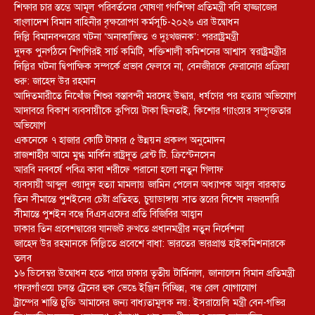
শিক্ষার চার স্তম্ভে আমূল পরিবর্তনের ঘোষণা গণশিক্ষা প্রতিমন্ত্রী ববি হাজ্জাজের
বাংলাদেশ বিমান বাহিনীর বৃক্ষরোপণ কর্মসূচি-২০২৬ এর উদ্বোধন
দিল্লি বিমানবন্দরের ঘটনা ‘অনাকাঙ্ক্ষিত ও দুঃখজনক’: পররাষ্ট্রমন্ত্রী
দুদক পুনর্গঠনে শিগগিরই সার্চ কমিটি, শক্তিশালী কমিশনের আশ্বাস স্বরাষ্ট্রমন্ত্রীর
দিল্লির ঘটনা দ্বিপাক্ষিক সম্পর্কে প্রভাব ফেলবে না, বেনজীরকে ফেরানোর প্রক্রিয়া
শুরু: জাহেদ উর রহমান
আদিতমারীতে নিখোঁজ শিশুর বস্তাবন্দী মরদেহ উদ্ধার, ধর্ষণের পর হত্যার অভিযোগ
আদাবরে বিকাশ ব্যবসায়ীকে কুপিয়ে টাকা ছিনতাই, কিশোর গ্যাংয়ের সম্পৃক্ততার
অভিযোগ
একনেকে ৭ হাজার কোটি টাকার ৫ উন্নয়ন প্রকল্প অনুমোদন
রাজশাহীর আমে মুগ্ধ মার্কিন রাষ্ট্রদূত ব্রেন্ট টি. ক্রিস্টেনসেন
আরবি নববর্ষে পবিত্র কাবা শরীফে পরানো হলো নতুন গিলাফ
ব্যবসায়ী আব্দুল ওয়াদুদ হত্যা মামলায় জামিন পেলেন অধ্যাপক আবুল বারকাত
তিন সীমান্তে পুশইনের চেষ্টা প্রতিহত, চুয়াডাঙ্গায় সাত স্তরের বিশেষ নজরদারি
সীমান্তে পুশইন বন্ধে বিএসএফের প্রতি বিজিবির আহ্বান
ঢাকার তিন প্রবেশদ্বারের যানজট রুখতে প্রধানমন্ত্রীর নতুন নির্দেশনা
জাহেদ উর রহমানকে দিল্লিতে প্রবেশে বাধা: ভারতের ভারপ্রাপ্ত হাইকমিশনারকে
তলব
১৬ ডিসেম্বর উদ্বোধন হতে পারে ঢাকার তৃতীয় টার্মিনাল, জানালেন বিমান প্রতিমন্ত্রী
গফরগাঁওয়ে চলন্ত ট্রেনের হুক ভেঙে ইঞ্জিন বিচ্ছিন্ন, বন্ধ রেল যোগাযোগ
ট্রাম্পের শান্তি চুক্তি আমাদের জন্য বাধ্যতামূলক নয়: ইসরায়েলি মন্ত্রী বেন-গভির