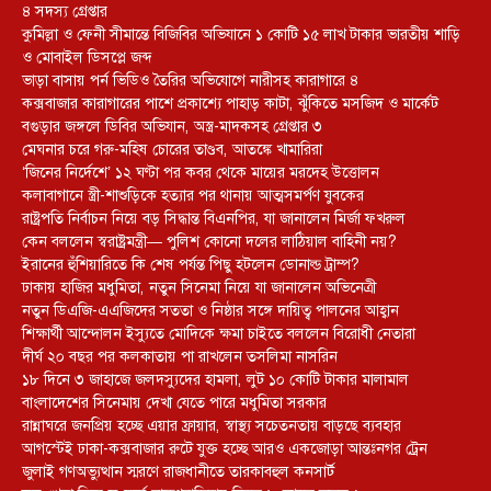
৪ সদস্য গ্রেপ্তার
কুমিল্লা ও ফেনী সীমান্তে বিজিবির অভিযানে ১ কোটি ১৫ লাখ টাকার ভারতীয় শাড়ি
ও মোবাইল ডিসপ্লে জব্দ
ভাড়া বাসায় পর্ন ভিডিও তৈরির অভিযোগে নারীসহ কারাগারে ৪
কক্সবাজার কারাগারের পাশে প্রকাশ্যে পাহাড় কাটা, ঝুঁকিতে মসজিদ ও মার্কেট
বগুড়ার জঙ্গলে ডিবির অভিযান, অস্ত্র-মাদকসহ গ্রেপ্তার ৩
মেঘনার চরে গরু-মহিষ চোরের তাণ্ডব, আতঙ্কে খামারিরা
‘জিনের নির্দেশে’ ১২ ঘণ্টা পর কবর থেকে মায়ের মরদেহ উত্তোলন
কলাবাগানে স্ত্রী-শাশুড়িকে হত্যার পর থানায় আত্মসমর্পণ যুবকের
রাষ্ট্রপতি নির্বাচন নিয়ে বড় সিদ্ধান্ত বিএনপির, যা জানালেন মির্জা ফখরুল
কেন বললেন স্বরাষ্ট্রমন্ত্রী— পুলিশ কোনো দলের লাঠিয়াল বাহিনী নয়?
ইরানের হুঁশিয়ারিতে কি শেষ পর্যন্ত পিছু হটলেন ডোনাল্ড ট্রাম্প?
ঢাকায় হাজির মধুমিতা, নতুন সিনেমা নিয়ে যা জানালেন অভিনেত্রী
নতুন ডিএজি-এএজিদের সততা ও নিষ্ঠার সঙ্গে দায়িত্ব পালনের আহ্বান
শিক্ষার্থী আন্দোলন ইস্যুতে মোদিকে ক্ষমা চাইতে বললেন বিরোধী নেতারা
দীর্ঘ ২০ বছর পর কলকাতায় পা রাখলেন তসলিমা নাসরিন
১৮ দিনে ৩ জাহাজে জলদস্যুদের হামলা, লুট ১০ কোটি টাকার মালামাল
বাংলাদেশের সিনেমায় দেখা যেতে পারে মধুমিতা সরকার
রান্নাঘরে জনপ্রিয় হচ্ছে এয়ার ফ্রায়ার, স্বাস্থ্য সচেতনতায় বাড়ছে ব্যবহার
আগস্টেই ঢাকা-কক্সবাজার রুটে যুক্ত হচ্ছে আরও একজোড়া আন্তঃনগর ট্রেন
জুলাই গণঅভ্যুত্থান স্মরণে রাজধানীতে তারকাবহুল কনসার্ট