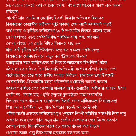
৯৬ বছরের রেকর্ডে ভাগ বসালেন মেসি, বিশ্বকাপে গড়লেন আরও এক অনন্য
ইতিহাস
আর্জেন্টিনার জয় নিয়ে রেফারিং বিতর্ক, ফিফায় অভিযোগ মিসরের
বিশ্বকাপের কোয়ার্টার ফাইনাল সূচি প্রকাশ, শেষ আটে জমজমাট লড়াই
অর্থ পাচার ও দুর্নীতির অভিযোগে ১০ শিল্পগোষ্ঠীর বিরুদ্ধে মামলা হচ্ছে
সোনারগাঁওয়ে ২৬৩ কেজি নিষিদ্ধ পলিথিন ব্যাগ জব্দ, জরিমানা
সোনারগাঁওয়ে ২৫ কেজি নিষিদ্ধ পিরানহা মাছ জব্দ
টানা ভারী বৃষ্টিতে অনির্দিষ্টকালের জন্য বন্ধ সাজেক পর্যটনকেন্দ্র
বিশ্বকাপের সেমিফাইনালে নতুন বল ‘ট্রিওন্ডা ফাইনাল’
স্বরাষ্ট্রমন্ত্রীর সঙ্গে জাতিসংঘের জঁ-পিয়েরে লাক্রোয়ার দ্বিপাক্ষিক বৈঠক
হঠাৎ গ্রামের বাড়িতে তিন কিংবদন্তি অভিনেত্রী, যশোরে ববিতা-সুচন্দা-চম্পা
অক্টোবরে শুরু হতে পারে স্থানীয় সরকার নির্বাচন, জানালেন তথ্য উপদেষ্টা
সেনাবাহিনীর গ্রীষ্মকালীন মহড়া পরিদর্শনে প্রধানমন্ত্রী তারেক রহমান
হরমুজ প্রণালিতে ফের ক্ষেপণাস্ত্র হামলার দাবি যুক্তরাষ্ট্রের, অস্বীকার-ব্যাখ্যায় ইরান
হুমকি নয়, সম্মান চাই—চুক্তি ইস্যুতে যুক্তরাষ্ট্রকে বার্তা আরাঘচির
বিদায়ের পরও থামছে না রোনালদো বিতর্ক, কোচ মার্টিনেজের সিদ্ধান্তে প্রশ্ন
প্রিয় দল আর্জেন্টিনা, তবু আজ মিশরের পক্ষেই অভিনেত্রী বর্ষা
পলির অর্থের প্রভাবের অভিযোগে মুখ খুললেন শিল্পী সমিতির সভাপতি শিবা শানু
বঙ্গোপসাগরে তেল-গ্যাস অনুসন্ধান, দেশীয় উৎপাদনে জোর দিচ্ছে সরকার
সোনারগাঁওয়ে শিক্ষার্থীদের মাঝে ২০ হাজার গাছের চারা বিতরণ
প্লেব্যাক সম্রাট এন্ড্রু কিশোরকে হারানোর ষষ্ঠ বছর আজ