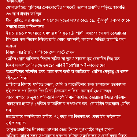
অগ্রহণযোগ্য’
সোনারগাঁওয়ে পুলিশের চেকপোস্টের সামনেই জাপান প্রবাসীর গাড়িতে ডাকাতি,
৩০ লাখ টাকার স্বর্ণ লুট
টানা বৃষ্টিতে কক্সবাজারে পাহাড়ধসে মৃতের সংখ্যা বেড়ে ১৯, ঝুঁকিপূর্ণ এলাকা থেকে
সরানো হচ্ছে বাসিন্দাদের
ইরানের ৯০ লক্ষ্যবস্তুতে হামলার দাবি যুক্তরাষ্ট্র, পাল্টা জবাবের ঘোষণা তেহরানের
মিশরের পক্ষ নিলেন নিউইয়র্কের মেয়র মামদানী, বললেন ‘সত্যিই ডাকাতি করা
হয়েছে!’
বিশ্বাস আর ধৈর্যের ম্যাজিকে শেষ আটে স্পেন
মেসির গোল বাতিলের সিদ্ধান্ত সঠিক না ভুল? সাবেক দুই রেফারির ভিন্ন মত
ফিফা সভাপতির বিরুদ্ধে তদন্তের দাবি ইউরোপীয় আইনপ্রণেতাদের
আর্জেন্টিনার নাটকীয় জয়ে আবেগঘন বার্তা অপরাজিতার, মেসির নেতৃত্বে দেখলেন
জীবনের শিক্ষা
ব্রাজিলের বিদায়ে মর্মাহত চঞ্চল, মেসি ও আর্জেন্টিনার জন্য জানালেন শুভকামনা
দুই দশক পর গিজার পিরামিডে ফিরছেন শাকিরা, কনসার্ট ২৮ নভেম্বর
আরব সাগরে ৫ ক্রুসহ পাকিস্তানি কার্গো বিমান নিখোঁজ, জোরালো উদ্ধার অভিযান
পাহাড়সম চ্যালেঞ্জ পেরিয়ে আর্জেন্টিনার রূপকথার জয়, কোয়ার্টার ফাইনালে মেসির
দল
টাইব্রেকারে কলম্বিয়াকে হারিয়ে ৭২ বছর পর বিশ্বকাপের কোয়ার্টার ফাইনালে
সুইজারল্যান্ড
হরমুজ প্রণালিতে ট্যাংকারে হামলার জেরে ইরানে যুক্তরাষ্ট্রের নতুন হামলা
কুমিল্লায় আদর্শ সদর উপজেলার ধনপুরে ফুটবল সমর্থকদের সংঘর্ষে যুবক নিহত