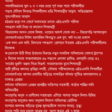
আমির
পদার্থবিজ্ঞানের ভুল ৬ ও ৭ নম্বর প্রশ্নে পূর্ণ নম্বর পাবে পরীক্ষার্থীরা
পড়ার টেবিলে ফিরতে শিক্ষার্থীদের প্রতি শিক্ষামন্ত্রীর আহ্বান, ক্ষতিগ্রস্তদের
পুনঃপরীক্ষার আশ্বাস
চট্টগ্রাম ছাড়া সব বোর্ডে যথাসময়ে চলবে এইচএসসি পরীক্ষা
পদত্যাগ দাবি নিয়ে যা বললেন শিক্ষামন্ত্রী
‘বিচারকের আসন থেকে বিদায়, ন্যায়ের আদর্শ থেকে নয়’— বিচারপতি আশফাকুল
সোনারগাঁওয়ের লিটল ম্যাগাজিন কিনতু’র এক যুগ, বর্ষা সংখ্যা প্রকাশ
‘এক দফা এক দাবি, মিলনের পদত্যাগ’ স্লোগানে উত্তরায় এইচএসসি পরীক্ষার্থীদের
বিক্ষোভ
কংগ্রেসকে চিঠি দিয়ে ইরানের বিরুদ্ধে নতুন সামরিক অভিযানের ঘোষণা ট্রাম্পের
৮ দিনের বন্যায় কক্সবাজারের ৪৯ শতাংশ এলাকা প্লাবিত, প্রাণহানি বেড়ে ৩২
‘ফার্মের মুরগি’ মন্তব্য ঘিরে বিতর্ক, সমালোচনার মুখে শিক্ষামন্ত্রী
ভারী বৃষ্টিতে জলমগ্ন কুমিল্লা নগরী, নৌকায় পরীক্ষাকেন্দ্রে এইচএসসি শিক্ষার্থীরা
সোনারগাঁওয়ে জাপান প্রবাসীর গাড়িতে ডাকাতির ঘটনায় লুন্ঠিত মালামালসহ ৪
ডাকাত গ্রেপ্তার
ধর্ষণের অভিযোগে গ্রেপ্তার শ্রাবন্তীর ব্যক্তিগত সহকারী, কঠোর শাস্তির দাবি
অভিনেত্রীর
বন্যাদুর্গত মানুষ ও প্রাণীদের সহায়তায় এগিয়ে আসার আহ্বান নিলয়-হিমির
বন্যাদুর্গত মানুষের জন্য অনুদান দিলেন অভিনেতা তৌসিফ
যশোরে জলাবদ্ধ বাড়িতে ঘুমন্ত স্কুলছাত্রীকে সাপের কামড়, মৃত্যু
বন্যার পানি ঘরে ঢুকলে আতঙ্ক নয়, আগে করুন এই ৭ কাজ