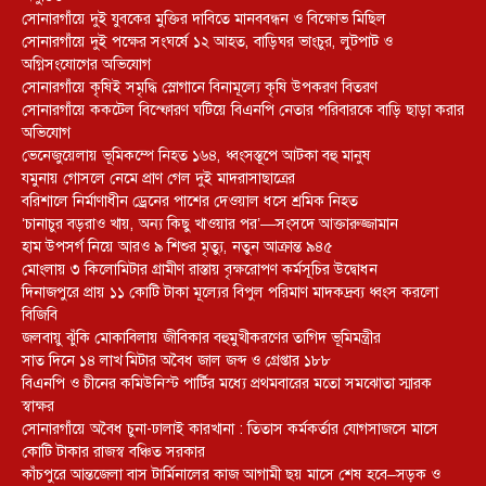
সোনারগাঁয়ে দুই যুবকের মুক্তির দাবিতে মানববন্ধন ও বিক্ষোভ মিছিল
সোনারগাঁয়ে দুই পক্ষের সংঘর্ষে ১২ আহত, বাড়িঘর ভাংচুর, লুটপাট ও
অগ্নিসংযোগের অভিযোগ
সোনারগাঁয়ে কৃষিই সমৃদ্ধি স্লোগানে বিনামূল্যে কৃষি উপকরণ বিতরণ
সোনারগাঁয়ে ককটেল বিস্ফোরণ ঘটিয়ে বিএনপি নেতার পরিবারকে বাড়ি ছাড়া করার
অভিযোগ
ভেনেজুয়েলায় ভূমিকম্পে নিহত ১৬৪, ধ্বংসস্তূপে আটকা বহু মানুষ
যমুনায় গোসলে নেমে প্রাণ গেল দুই মাদরাসাছাত্রের
বরিশালে নির্মাণাধীন ড্রেনের পাশের দেওয়াল ধসে শ্রমিক নিহত
‘চানাচুর বড়রাও খায়, অন্য কিছু খাওয়ার পর’—সংসদে আক্তারুজ্জামান
হাম উপসর্গ নিয়ে আরও ৯ শিশুর মৃত্যু, নতুন আক্রান্ত ৯৪৫
মোংলায় ৩ কিলোমিটার গ্রামীণ রাস্তায় বৃক্ষরোপণ কর্মসূচির উদ্বোধন
দিনাজপুরে প্রায় ১১ কোটি টাকা মূল্যের বিপুল পরিমাণ মাদকদ্রব্য ধ্বংস করলো
বিজিবি
জলবায়ু ঝুঁকি মোকাবিলায় জীবিকার বহুমুখীকরণের তাগিদ ভূমিমন্ত্রীর
সাত দিনে ১৪ লাখ মিটার অবৈধ জাল জব্দ ও গ্রেপ্তার ১৮৮
বিএনপি ও চীনের কমিউনিস্ট পার্টির মধ্যে প্রথমবারের মতো সমঝোতা স্মারক
স্বাক্ষর
সোনারগাঁয়ে অবৈধ চুনা-ঢালাই কারখানা : তিতাস কর্মকর্তার যোগসাজসে মাসে
কোটি টাকার রাজস্ব বঞ্চিত সরকার
কাঁচপুরে আন্তজেলা বাস টার্মিনালের কাজ আগামী ছয় মাসে শেষ হবে–সড়ক ও