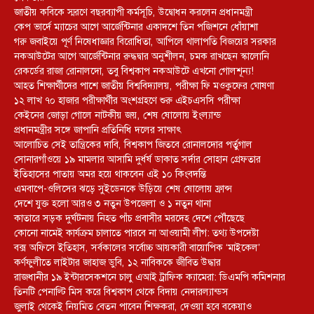
জাতীয় কবিকে স্মরণে বছরব্যাপী কর্মসূচি, উদ্বোধন করলেন প্রধানমন্ত্রী
কেপ ভার্দে ম্যাচের আগে আর্জেন্টিনার একাদশে তিন পজিশনে ধোঁয়াশা
গরু জবাইয়ে পূর্ণ নিষেধাজ্ঞার বিরোধিতা, আপিলে থালাপতি বিজয়ের সরকার
নকআউটের আগে আর্জেন্টিনার রুদ্ধদ্বার অনুশীলন, চমক রাখছেন স্কালোনি
রেকর্ডের রাজা রোনালদো, তবু বিশ্বকাপ নকআউটে এখনো গোলশূন্য!
আহত শিক্ষার্থীদের পাশে জাতীয় বিশ্ববিদ্যালয়, পরীক্ষা ফি মওকুফের ঘোষণা
১২ লাখ ৭০ হাজার পরীক্ষার্থীর অংশগ্রহণে শুরু এইচএসসি পরীক্ষা
কেইনের জোড়া গোলে নাটকীয় জয়, শেষ ষোলোয় ইংল্যান্ড
প্রধানমন্ত্রীর সঙ্গে জাপানি প্রতিনিধি দলের সাক্ষাৎ
আলোচিত সেই তান্ত্রিকের দাবি, বিশ্বকাপ জিতবে রোনালদোর পর্তুগাল
সোনারগাঁওয়ে ১৯ মামলার আসামি দুর্ধর্ষ ডাকাত সর্দার সোহান গ্রেফতার
ইতিহাসের পাতায় অমর হয়ে থাকবেন এই ১০ কিংবদন্তি
এমবাপে-ওলিসের ঝড়ে সুইডেনকে উড়িয়ে শেষ ষোলোয় ফ্রান্স
দেশে যুক্ত হলো আরও ৩ নতুন উপজেলা ও ১ নতুন থানা
কাতারে সড়ক দুর্ঘটনায় নিহত পাঁচ প্রবাসীর মরদেহ দেশে পৌঁছেছে
কোনো নামেই কার্যক্রম চালাতে পারবে না আওয়ামী লীগ: তথ্য উপদেষ্টা
বক্স অফিসে ইতিহাস, সর্বকালের সর্বোচ্চ আয়কারী বায়োপিক ‘মাইকেল’
কর্ণফুলীতে লাইটার জাহাজ ডুবি, ১২ নাবিককে জীবিত উদ্ধার
রাজধানীর ১৯ ইন্টারসেকশনে চালু এআই ট্রাফিক ক্যামেরা: ডিএমপি কমিশনার
তিনটি পেনাল্টি মিস করে বিশ্বকাপ থেকে বিদায় নেদারল্যান্ডস
জুলাই থেকেই নিয়মিত বেতন পাবেন শিক্ষকরা, দেওয়া হবে বকেয়াও