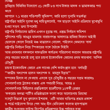
বিচ্ছিন্ন
কুমিল্লায় বিজিবির উদ্যোগে ৫১ কোটি ৮৩ লাখ টাকার মাদক ও তামাকজাত পণ্য
ধ্বংস
জাপানে ৭.১ মাত্রার শক্তিশালী ভূমিকম্প, জারি হলো সুনামি সতর্কতা
রাষ্ট্রপতির আইনি সুরক্ষা শুধু দায়িত্বকালেই, পদ ছাড়লে আইনি প্রক্রিয়ার মুখোমুখি
হওয়া সম্ভব: তথ্য উপদেষ্টা
রাষ্ট্রপতি নির্বাচনের তারিখ এখনও চূড়ান্ত নয়, প্রস্তুত নির্বাচন কমিশন
পুলিশের গাড়ি ভাঙচুর মামলায় নারায়ণগঞ্জ আদালতে হাজিরা দিলেন আইভী
ছেলেকে কোলে নিয়েই মঞ্চ মাতালেন নোবেল, গাইলেন জেমসের ‘বাবা’
রাষ্ট্রপতি নির্বাচন নিয়ে স্পিকারের সঙ্গে বৈঠকে সিইসি
আজ প্রথমবার বঙ্গভবনে দাফতরিক কার্যক্রম পরিচালনা করবেন ভারপ্রাপ্ত রাষ্ট্রপতি
দেড় বছরের মধ্যেই চালু হবে চায়না ইকোনমিক জোনের প্রথম কারখানা: আশিক
চৌধুরী
চায়না ইকোনমিক জোনে এক লাখের বেশি কর্মসংস্থান হবে: অর্থমন্ত্রী
**জাতীয় অধ্যাপক হলেন অধ্যাপক ড. মাহবুব উল্লাহ**
সম্পদের হিসাব না দেওয়ায় এসকে সুর চৌধুরীর ৩ বছরের সশ্রম কারাদণ্ড
সোনারগাঁওয়ে ট্রাকের ধাক্কায় এক পথচারী নিহত, আহত ৪
সোনারগাঁওয়ে মিছিলের প্রস্তুতিকালে ছাত্রলীগের ১২কর্মী গ্রেপ্তার
‘ককরোচ জনতা পার্টি’র প্রতিষ্ঠাতাকে ফলো করে আলোচনায় প্রিয়াঙ্কা
স্যালুট বিতর্কে মুখ খুললেন ইশরাক, ‘এটি আমার ব্যক্তিগত শ্রদ্ধার প্রকাশ’
৩ শর্তে লাইসেন্স ফিরে পেল আদ্-দ্বীন মেডিকেল কলেজ হাসপাতাল
জাতীয় সংসদের সাউন্ড সিস্টেম প্রতিস্থাপনে উচ্চ পর্যায়ের সভা