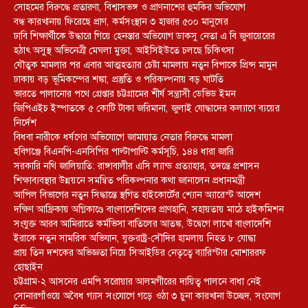
সোহমের বিরুদ্ধে প্রতারণা, বিশ্বাসভঙ্গ ও প্রাণনাশের হুমকির অভিযোগ
বন্ধ কারখানায় ফিরেছে প্রাণ, কর্মসংস্থান ৩ হাজার ৫০০ মানুষের
ঢাবি শিক্ষার্থীকে উদ্ধারে গিয়ে হেনস্তার অভিযোগ ডাকসু নেতা এ বি জুবায়েরের
হঠাৎ অসুস্থ অভিনেত্রী মেঘলা মুক্তা, আইসিইউতে চলছে চিকিৎসা
যৌতুক মামলার পর এবার আত্মহত্যার চেষ্টা মামলায় নতুন বিপাকে প্রিন্স মামুন
ঢাকায় বড় ভূমিকম্পের শঙ্কা, প্রস্তুতি ও পরিকল্পনায় বড় ঘাটতি
ভারতে পালানোর পথে গ্রেপ্তার চট্টগ্রামের শীর্ষ সন্ত্রাসী ডেভিড ইমন
জিপিএইচ ইস্পাতকে ৫ কোটি টাকা জরিমানা, জুলাই যোদ্ধাদের কল্যাণে ব্যয়ের
নির্দেশ
বিধবা নারীকে ধর্ষণের অভিযোগে জামায়াত নেতার বিরুদ্ধে মামলা
হবিগঞ্জে বিএনপি-এনসিপির পাল্টাপাল্টি কর্মসূচি, ১৪৪ ধারা জারি
সরকারি নথি জালিয়াতি: রাঙ্গাবালীর এসি ল্যান্ড প্রত্যাহার, তদন্তে প্রশাসন
শিক্ষাব্যবস্থার উন্নয়নে সমন্বিত পরিকল্পনার কথা জানালেন প্রধানমন্ত্রী
আপিল বিভাগের নতুন সিদ্ধান্তে স্থগিত হাইকোর্টের শ্যোন অ্যারেস্ট আদেশ
দক্ষিণ আফ্রিকায় অগ্নিকাণ্ডে বাংলাদেশিদের প্রাণহানি, সহায়তায় মাঠে হাইকমিশন
সংযুক্ত আরব আমিরাতে কর্মভিসা বাতিলের আতঙ্ক, উদ্বেগে লাখো বাংলাদেশি
ইরাকে নতুন সামরিক অভিযান, যুক্তরাষ্ট্র-সৌদির হামলায় নিহত ৮ যোদ্ধা
প্রায় তিন দশকের অভিজ্ঞতা নিয়ে সিআইডির নেতৃত্বে ব্যারিস্টার মোশাররফ
হোছাইন
চট্টগ্রাম-২ আসনের এমপি সরোয়ার আলমগীরের দায়িত্ব পালনে বাধা নেই
সোনারগাঁওয়ে অবৈধ গ্যাস সংযোগে গড়ে ওঠা ৩ চুনা কারখানা উচ্ছেদ, সংযোগ