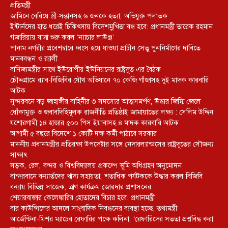
প্রতিমন্ত্রী
জামিনে বেরিয়ে স্ত্রী-সন্তানসহ ৬ জনকে হত্যা, অভিযুক্ত পলাতক
ইন্টার্নদের হাত ধরেই চিকিৎসায় বিদেশমুখিতা বন্ধ হবে: প্রধানমন্ত্রী তারেক রহমান
গজারিয়ায় যাত্রা শুরু করল ‘ন্যাচার লাউঞ্জ’
পানাম নগরীর প্রবেশদ্বারে ধ্বংস হয়ে যাওয়া প্রাচীন সেতু পুননির্মাণের দাবিতে
মানববন্ধন ও র‌্যালী
বাণিজ্যমন্ত্রীর সাথে ইউরোপীয় ইউনিয়নের রাষ্ট্রদূত এর বৈঠক
চৌদ্দগ্রামে র‌্যাব-বিজিবির যৌথ অভিযানে ৭০ কেজি গাঁজাসহ দুই মাদক কারবারি
আটক
সুন্দরবনে বড় জাহাঙ্গীর বাহিনীর ৩ সদস্যের আত্মসমর্পণ, উদ্ধার জিম্মি জেলে
ধোঁকামুক্ত ও জবাবদিহিমূলক রাজনীতি প্রতিষ্ঠাই জামায়াতের লক্ষ্য : সেলিম উদ্দিন
যশোরগামী ১৪ হাজার ৫০০ পিস ইয়াবাসহ ৪ মাদক কারবারি আটক
আগামী ৫ বছরে বিদেশে ১ কোটি দক্ষ কর্মী পাঠাবে সরকার
মাননীয় প্রধানমন্ত্রীর প্রতিরক্ষা উপদেষ্টার সঙ্গে নেদারল্যান্ডসের রাষ্ট্রদূতের সৌজন্য
সাক্ষাৎ
সড়ক, রেল, বন্দর ও বিশ্ববিদ্যালয় প্রকল্পে ভূমি অধিগ্রহণ অনুমোদন
বান্দরবানে বন্যার্তদের খাদ্য সহায়তা, শতাধিক পর্যটককে উদ্ধার করল বিজিবি
বন্যায় বিচ্ছিন্ন সাজেক, ত্রাণ কার্যক্রম জোরদার প্রশাসনের
শেয়ারবাজার কেলেঙ্কারির হোতাদের বিচার হবে: প্রধানমন্ত্রী
বার কাউন্সিলের আদলে সাংবাদিক নিবন্ধনের ব্যবস্থা হচ্ছে: তথ্যমন্ত্রী
আর্জেন্টিনা-মিশর ম্যাচের রেফারির পক্ষে কলিনা, ‘রেফারিদের সততা প্রশ্নবিদ্ধ করা