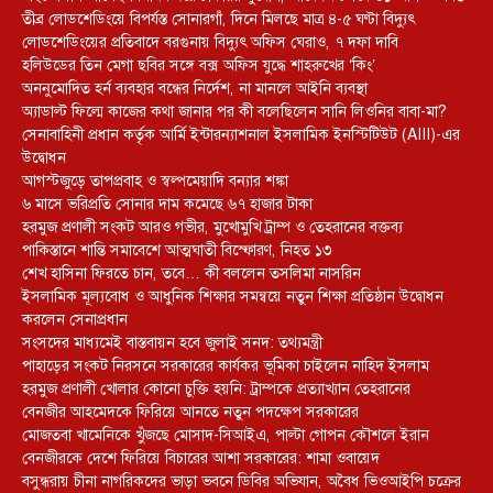
তীব্র লোডশেডিংয়ে বিপর্যস্ত সোনারগাঁ, দিনে মিলছে মাত্র ৪-৫ ঘণ্টা বিদ্যুৎ
লোডশেডিংয়ের প্রতিবাদে বরগুনায় বিদ্যুৎ অফিস ঘেরাও, ৭ দফা দাবি
হলিউডের তিন মেগা ছবির সঙ্গে বক্স অফিস যুদ্ধে শাহরুখের ‘কিং’
অননুমোদিত হর্ন ব্যবহার বন্ধের নির্দেশ, না মানলে আইনি ব্যবস্থা
অ্যাডাল্ট ফিল্মে কাজের কথা জানার পর কী বলেছিলেন সানি লিওনির বাবা-মা?
সেনাবাহিনী প্রধান কর্তৃক আর্মি ইন্টারন্যাশনাল ইসলামিক ইনস্টিটিউট (AIII)-এর
উদ্বোধন
আগস্টজুড়ে তাপপ্রবাহ ও স্বল্পমেয়াদি বন্যার শঙ্কা
৬ মাসে ভরিপ্রতি সোনার দাম কমেছে ৬৭ হাজার টাকা
হরমুজ প্রণালী সংকট আরও গভীর, মুখোমুখি ট্রাম্প ও তেহরানের বক্তব্য
পাকিস্তানে শান্তি সমাবেশে আত্মঘাতী বিস্ফোরণ, নিহত ১৩
শেখ হাসিনা ফিরতে চান, তবে… কী বললেন তসলিমা নাসরিন
ইসলামিক মূল্যবোধ ও আধুনিক শিক্ষার সমন্বয়ে নতুন শিক্ষা প্রতিষ্ঠান উদ্বোধন
করলেন সেনাপ্রধান
সংসদের মাধ্যমেই বাস্তবায়ন হবে জুলাই সনদ: তথ্যমন্ত্রী
পাহাড়ের সংকট নিরসনে সরকারের কার্যকর ভূমিকা চাইলেন নাহিদ ইসলাম
হরমুজ প্রণালী খোলার কোনো চুক্তি হয়নি: ট্রাম্পকে প্রত্যাখ্যান তেহরানের
বেনজীর আহমেদকে ফিরিয়ে আনতে নতুন পদক্ষেপ সরকারের
মোজতবা খামেনিকে খুঁজছে মোসাদ-সিআইএ, পাল্টা গোপন কৌশলে ইরান
বেনজীরকে দেশে ফিরিয়ে বিচারের আশা সরকারের: শামা ওবায়েদ
বসুন্ধরায় চীনা নাগরিকদের ভাড়া ভবনে ডিবির অভিযান, অবৈধ ভিওআইপি চক্রের