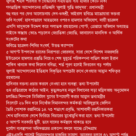
জুলাই শহীদ পরিবার ও যোদ্ধাদের সহায়তায় ব্যয় হাজার কোটি টাকা
গণতান্ত্রিক আন্দোলনের প্রতিচ্ছবি ‘জুলাই স্মৃতি জাদুঘর’: প্রধানমন্ত্রী
বহু বছর পর ফের আলোচনায় দেব-শুভশ্রী, ভাইরাল ছবিতে মাতোয়ারা ভক্তরা
জবি সংঘর্ষ: হাসপাতালে আহতদের ওপরও হামলার অভিযোগ, দায়ী ছাত্রদল
এসপি মাসুদকে উদ্দেশ করে পলাতক রায়হানের পোস্ট, গ্রেপ্তারে অভিযান অব্যাহত
লাইভে কান্নায় ভেঙে পড়লেন জ্যোতিকা জ্যোতি, জানালেন মানসিক ও আর্থিক
সংকটের কথা
জবিতে ছাত্রদল-শিবির সংঘর্ষ, উত্তপ্ত ক্যাম্পাস
৫ আগস্ট উপলক্ষে র‌্যাবের নিরাপত্তা জোরদার, সারা দেশে বিশেষ নজরদারি
ইউক্রেনে হামলার প্রস্তুতি নিয়েও শেষ মুহূর্তে পরিকল্পনা বাতিল করল ইরান
শাকিব খানকে কথা দিলেন ববিতা, শর্ত পূরণ হলেই ফিরবেন বড় পর্দায়
জুলাই আন্দোলনের ইতিহাস বিকৃতির অপচেষ্টা রুখে দেওয়ার আহ্বান শফিকুর
রহমানের
হাসিনার বক্তব্য প্রচার করলে নেওয়া হবে ব্যবস্থা: তথ্য উপদেষ্টা
গুম প্রতিরোধে কঠোর আইন, মৃত্যুদণ্ডসহ নতুন বিধানের সড়া মন্ত্রিসভায় অনুমোদন
চলচ্চিত্র শিল্পকে ডিজিটাল যুগের উপযোগী করার আহ্বান তথ্যমন্ত্রীর
সিলেটে ২৬ দিন ধরে নিখোঁজ বিমানবন্দর কর্মকর্তা আরিফুল্লাহ জেলিন
তৈরি পোশাক রপ্তানিতে ১৪.৭৩ শতাংশ প্রবৃদ্ধি, আশাবাদী রপ্তানিকারকরা
শেখ হাসিনাকে দেশে ফিরিয়ে বিচারের মুখোমুখি করা হবে: তথ্য উপদেষ্টা
৫ আগস্ট সরকারি ছুটি, তবে যাদের কর্মস্থলে থাকতে হবে
দুর্যোগ ব্যবস্থাপনা অধিদপ্তরের প্রকল্পে বদলে যাচ্ছে চৌদ্দগ্রাম
এইচএসসি পাসেই বিমানবন্দরে চাকরির সুযোগ, আবেদন চলবে ৩১ আগস্ট পর্যন্ত