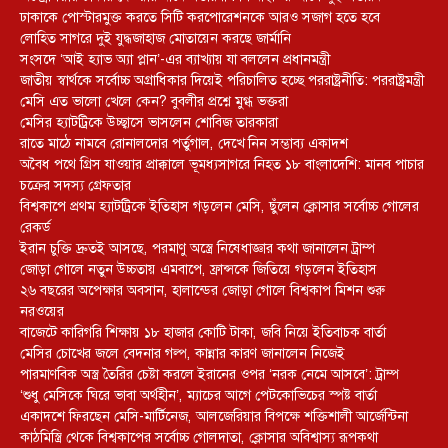
ঢাকাকে পোস্টারমুক্ত করতে সিটি করপোরেশনকে আরও সজাগ হতে হবে
লোহিত সাগরে দুই যুদ্ধজাহাজ মোতায়েন করছে জার্মানি
সংসদে ‘আই হ্যাভ অ্যা প্লান’-এর ব্যাখ্যায় যা বললেন প্রধানমন্ত্রী
জাতীয় স্বার্থকে সর্বোচ্চ অগ্রাধিকার দিয়েই পরিচালিত হচ্ছে পররাষ্ট্রনীতি: পররাষ্ট্রমন্ত্রী
মেসি এত ভালো খেলে কেন? বুবলীর প্রশ্নে মুগ্ধ ভক্তরা
মেসির হ্যাটট্রিকে উচ্ছ্বাসে ভাসলেন শোবিজ তারকারা
রাতে মাঠে নামবে রোনালদোর পর্তুগাল, দেখে নিন সম্ভাব্য একাদশ
‎অবৈধ পথে গ্রিস যাওয়ার প্রাক্কালে ভূমধ্যসাগরে নিহত ১৮ বাংলাদেশি: মানব পাচার
চক্রের সদস্য গ্রেফতার
বিশ্বকাপে প্রথম হ্যাটট্রিকে ইতিহাস গড়লেন মেসি, ছুঁলেন ক্লোসার সর্বোচ্চ গোলের
রেকর্ড
ইরান চুক্তি দ্রুতই আসছে, পরমাণু অস্ত্রে নিষেধাজ্ঞার কথা জানালেন ট্রাম্প
জোড়া গোলে নতুন উচ্চতায় এমবাপে, ফ্রান্সকে জিতিয়ে গড়লেন ইতিহাস
২৬ বছরের অপেক্ষার অবসান, হালান্ডের জোড়া গোলে বিশ্বকাপ মিশন শুরু
নরওয়ের
বাজেটে কারিগরি শিক্ষায় ১৮ হাজার কোটি টাকা, জবি নিয়ে ইতিবাচক বার্তা
মেসির চোখের জলে বেদনার গল্প, কান্নার কারণ জানালেন নিজেই
পারমাণবিক অস্ত্র তৈরির চেষ্টা করলে ইরানের ওপর ‘নরক নেমে আসবে’: ট্রাম্প
‘শুধু মেসিকে ঘিরে ভাবা অর্থহীন’, ম্যাচের আগে পেটকোভিচের স্পষ্ট বার্তা
একাদশে ফিরছেন মেসি-মার্টিনেজ, আলজেরিয়ার বিপক্ষে শক্তিশালী আর্জেন্টিনা
কাঠমিস্ত্রি থেকে বিশ্বকাপের সর্বোচ্চ গোলদাতা, ক্লোসার অবিশ্বাস্য রূপকথা