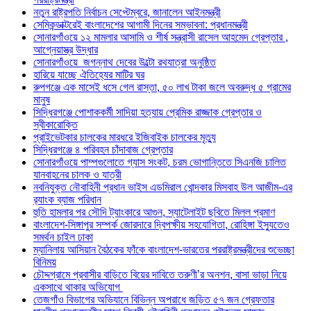
নতুন রাষ্ট্রপতি নির্বাচন সেপ্টেম্বরে, জানালেন আইনমন্ত্রী
সেমিকন্ডাক্টরেই বাংলাদেশের আগামী দিনের সম্ভাবনা: প্রধানমন্ত্রী
সোনারগাঁওয়ে ১২ মামলার আসামি ও শীর্ষ সন্ত্রাসী রাসেল আহমেদ গ্রেপ্তার ,
আগ্নেয়াস্ত্র উদ্ধার
সোনারগাঁওয়ে জগন্নাথ দেবের উল্টো রথযাত্রা অনুষ্ঠিত
হারিয়ে যাচ্ছে ঐতিহ্যের মাটির ঘর
রুপগঞ্জে এক মাসেই ধসে গেল রাস্তা, ৫০ লাখ টাকা জলে অবরুদ্ধ ৫ গ্রামের
মানুষ
সিদ্ধিরগঞ্জে পোশাককর্মী সাদিয়া হত্যায় প্রেমিক রাজ্জাক গ্রেপ্তার ও
স্বীকারোক্তি
প্রাইভেটকার চালকের মারধরে ইজিবাইক চালকের মৃত্যু
সিদ্ধিরগঞ্জে ৪ পরিবহন চাঁদাবাজ গ্রেপ্তার
সোনারগাঁওয়ে পাম্পগুলোতে গ্যাস সংকট, চরম ভোগান্তিতে সিএনজি চালিত
যানবাহনের চালক ও যাত্রী
নবনিযুক্ত নৌবাহিনী প্রধান ভাইস এডমিরাল খোন্দকার মিসবাহ উল আজীম-এর
র‍্যাংক ব্যাজ পরিধান
হুতি হামলার পর সৌদি ট্যাংকারে আগুন, স্যাটেলাইট ছবিতে মিলল প্রমাণ
বাংলাদেশ-সিঙ্গাপুর সম্পর্ক জোরদারে দ্বিপক্ষীয় সহযোগিতা, রোহিঙ্গা ইস্যুতেও
সমর্থন চাইল ঢাকা
ম্যানিলায় আসিয়ান বৈঠকের ফাঁকে বাংলাদেশ-ভারতের পররাষ্ট্রমন্ত্রীদের শুভেচ্ছা
বিনিময়
চৌদ্দগ্রামে প্রবাসীর বাড়িতে বিয়ের দাবিতে তরুণী’র অনশন, বাসা ভাড়া নিয়ে
একসাথে থাকার অভিযোগ
তেজগাঁও বিভাগের অভিযানে বিভিন্ন অপরাধে জড়িত ৫৭ জন গ্রেফতার