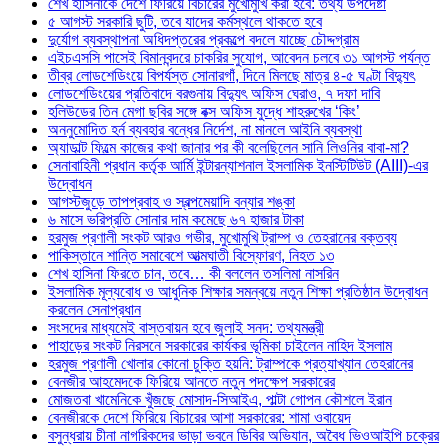
শেখ হাসিনাকে দেশে ফিরিয়ে বিচারের মুখোমুখি করা হবে: তথ্য উপদেষ্টা
৫ আগস্ট সরকারি ছুটি, তবে যাদের কর্মস্থলে থাকতে হবে
দুর্যোগ ব্যবস্থাপনা অধিদপ্তরের প্রকল্পে বদলে যাচ্ছে চৌদ্দগ্রাম
এইচএসসি পাসেই বিমানবন্দরে চাকরির সুযোগ, আবেদন চলবে ৩১ আগস্ট পর্যন্ত
তীব্র লোডশেডিংয়ে বিপর্যস্ত সোনারগাঁ, দিনে মিলছে মাত্র ৪-৫ ঘণ্টা বিদ্যুৎ
লোডশেডিংয়ের প্রতিবাদে বরগুনায় বিদ্যুৎ অফিস ঘেরাও, ৭ দফা দাবি
হলিউডের তিন মেগা ছবির সঙ্গে বক্স অফিস যুদ্ধে শাহরুখের ‘কিং’
অননুমোদিত হর্ন ব্যবহার বন্ধের নির্দেশ, না মানলে আইনি ব্যবস্থা
অ্যাডাল্ট ফিল্মে কাজের কথা জানার পর কী বলেছিলেন সানি লিওনির বাবা-মা?
সেনাবাহিনী প্রধান কর্তৃক আর্মি ইন্টারন্যাশনাল ইসলামিক ইনস্টিটিউট (AIII)-এর
উদ্বোধন
আগস্টজুড়ে তাপপ্রবাহ ও স্বল্পমেয়াদি বন্যার শঙ্কা
৬ মাসে ভরিপ্রতি সোনার দাম কমেছে ৬৭ হাজার টাকা
হরমুজ প্রণালী সংকট আরও গভীর, মুখোমুখি ট্রাম্প ও তেহরানের বক্তব্য
পাকিস্তানে শান্তি সমাবেশে আত্মঘাতী বিস্ফোরণ, নিহত ১৩
শেখ হাসিনা ফিরতে চান, তবে… কী বললেন তসলিমা নাসরিন
ইসলামিক মূল্যবোধ ও আধুনিক শিক্ষার সমন্বয়ে নতুন শিক্ষা প্রতিষ্ঠান উদ্বোধন
করলেন সেনাপ্রধান
সংসদের মাধ্যমেই বাস্তবায়ন হবে জুলাই সনদ: তথ্যমন্ত্রী
পাহাড়ের সংকট নিরসনে সরকারের কার্যকর ভূমিকা চাইলেন নাহিদ ইসলাম
হরমুজ প্রণালী খোলার কোনো চুক্তি হয়নি: ট্রাম্পকে প্রত্যাখ্যান তেহরানের
বেনজীর আহমেদকে ফিরিয়ে আনতে নতুন পদক্ষেপ সরকারের
মোজতবা খামেনিকে খুঁজছে মোসাদ-সিআইএ, পাল্টা গোপন কৌশলে ইরান
বেনজীরকে দেশে ফিরিয়ে বিচারের আশা সরকারের: শামা ওবায়েদ
বসুন্ধরায় চীনা নাগরিকদের ভাড়া ভবনে ডিবির অভিযান, অবৈধ ভিওআইপি চক্রের