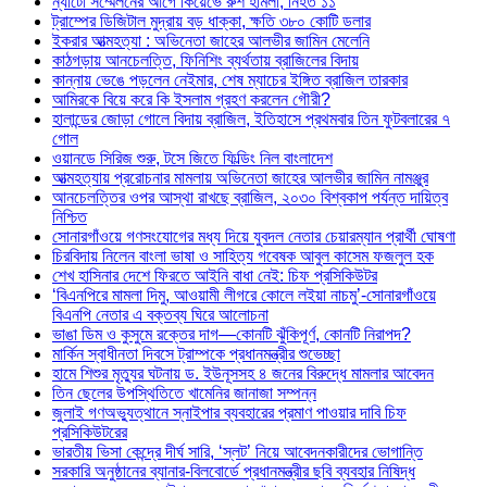
ন্যাটো সম্মেলনের আগে কিয়েভে রুশ হামলা, নিহত ১১
ট্রাম্পের ডিজিটাল মুদ্রায় বড় ধাক্কা, ক্ষতি ৩৮০ কোটি ডলার
ইকরার আত্মহত্যা : অভিনেতা জাহের আলভীর জামিন মেলেনি
কাঠগড়ায় আনচেলত্তি, ফিনিশিং ব্যর্থতায় ব্রাজিলের বিদায়
কান্নায় ভেঙে পড়লেন নেইমার, শেষ ম্যাচের ইঙ্গিত ব্রাজিল তারকার
আমিরকে বিয়ে করে কি ইসলাম গ্রহণ করলেন গৌরী?
হালান্ডের জোড়া গোলে বিদায় ব্রাজিল, ইতিহাসে প্রথমবার তিন ফুটবলারের ৭
গোল
ওয়ানডে সিরিজ শুরু, টসে জিতে ফিল্ডিং নিল বাংলাদেশ
আত্মহত্যায় প্ররোচনার মামলায় অভিনেতা জাহের আলভীর জামিন নামঞ্জুর
আনচেলত্তির ওপর আস্থা রাখছে ব্রাজিল, ২০৩০ বিশ্বকাপ পর্যন্ত দায়িত্ব
নিশ্চিত
সোনারগাঁওয়ে গণসংযোগের মধ্য দিয়ে যুবদল নেতার চেয়ারম্যান প্রার্থী ঘোষণা
চিরবিদায় নিলেন বাংলা ভাষা ও সাহিত্য গবেষক আবুল কাসেম ফজলুল হক
শেখ হাসিনার দেশে ফিরতে আইনি বাধা নেই: চিফ প্রসিকিউটর
‘বিএনপিরে মামলা দিমু, আওয়ামী লীগরে কোলে লইয়া নাচমু’-সোনারগাঁওয়ে
বিএনপি নেতার এ বক্তব্য ঘিরে আলোচনা
ভাঙা ডিম ও কুসুমে রক্তের দাগ—কোনটি ঝুঁকিপূর্ণ, কোনটি নিরাপদ?
মার্কিন স্বাধীনতা দিবসে ট্রাম্পকে প্রধানমন্ত্রীর শুভেচ্ছা
হামে শিশুর মৃত্যুর ঘটনায় ড. ইউনূসসহ ৪ জনের বিরুদ্ধে মামলার আবেদন
তিন ছেলের উপস্থিতিতে খামেনির জানাজা সম্পন্ন
জুলাই গণঅভ্যুত্থানে স্নাইপার ব্যবহারের প্রমাণ পাওয়ার দাবি চিফ
প্রসিকিউটরের
ভারতীয় ভিসা কেন্দ্রে দীর্ঘ সারি, ‘স্লট’ নিয়ে আবেদনকারীদের ভোগান্তি
সরকারি অনুষ্ঠানের ব্যানার-বিলবোর্ডে প্রধানমন্ত্রীর ছবি ব্যবহার নিষিদ্ধ