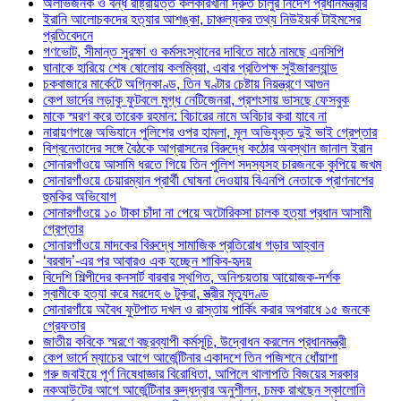
অলাভজনক ও বন্ধ রাষ্ট্রায়ত্ত কলকারখানা দ্রুত চালুর নির্দেশ প্রধানমন্ত্রীর
ইরানি আলোচকদের হত্যার আশঙ্কা, চাঞ্চল্যকর তথ্য নিউইয়র্ক টাইমসের
প্রতিবেদনে
গণভোট, সীমান্ত সুরক্ষা ও কর্মসংস্থানের দাবিতে মাঠে নামছে এনসিপি
ঘানাকে হারিয়ে শেষ ষোলোয় কলম্বিয়া, এবার প্রতিপক্ষ সুইজারল্যান্ড
চকবাজারে মার্কেটে অগ্নিকাণ্ড, তিন ঘণ্টার চেষ্টায় নিয়ন্ত্রণে আগুন
কেপ ভার্দের লড়াকু ফুটবলে মুগ্ধ নেটিজেনরা, প্রশংসায় ভাসছে ফেসবুক
মাকে স্মরণ করে তারেক রহমান: বিচারের নামে অবিচার করা যাবে না
নারায়ণগঞ্জে অভিযানে পুলিশের ওপর হামলা, মূল অভিযুক্ত দুই ভাই গ্রেপ্তার
বিশ্বনেতাদের সঙ্গে বৈঠকে আগ্রাসনের বিরুদ্ধে কঠোর অবস্থান জানাল ইরান
সোনারগাঁওয়ে আসামি ধরতে গিয়ে তিন পুলিশ সদস্যসহ চারজনকে কুপিয়ে জখম
সোনারগাঁওয়ে চেয়ারম্যান প্রার্থী ঘোষনা দেওয়ায় বিএনপি নেতাকে প্রাণনাশের
হুমকির অভিযোগ
সোনারগাঁওয়ে ১০ টাকা চাঁদা না পেয়ে অটোরিকসা চালক হত্যা প্রধান আসামী
গ্রেপ্তার
সোনারগাঁওয়ে মাদকের বিরুদ্ধে সামাজিক প্রতিরোধ গড়ার আহ্বান
‘বরবাদ’-এর পর আবারও এক হচ্ছেন শাকিব-হৃদয়
বিদেশি শিল্পীদের কনসার্ট বারবার স্থগিত, অনিশ্চয়তায় আয়োজক-দর্শক
স্বামীকে হত্যা করে মরদেহ ৬ টুকরা, স্ত্রীর মৃত্যুদণ্ড
সোনারগাঁয়ে অবৈধ ফুটপাত দখল ও রাস্তায় পার্কিং করার অপরাধে ১৫ জনকে
গ্রেফতার
জাতীয় কবিকে স্মরণে বছরব্যাপী কর্মসূচি, উদ্বোধন করলেন প্রধানমন্ত্রী
কেপ ভার্দে ম্যাচের আগে আর্জেন্টিনার একাদশে তিন পজিশনে ধোঁয়াশা
গরু জবাইয়ে পূর্ণ নিষেধাজ্ঞার বিরোধিতা, আপিলে থালাপতি বিজয়ের সরকার
নকআউটের আগে আর্জেন্টিনার রুদ্ধদ্বার অনুশীলন, চমক রাখছেন স্কালোনি