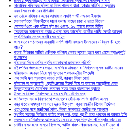
মাননীয় প্রধানমন্ত্রীর সাথে বিদায়ী নৌবাহিনী প্রধানের সৌজন্য সাক্ষাৎ
সাংবাদিক শফিকের মুক্তি না দিলে শাহবাগ থানা, ফায়ার সার্ভিস ও স্বরাষ্ট্র
মন্ত্রণালয় ঘেরাওয়ের হুঁশিয়ারি
দল থেকে বহিষ্কার হলেন জামায়াত এমপি গাজী নজরুল ইসলাম
সোনারগাঁওয়ে শিক্ষার্থীদের মাঝে ফলজ গাছের চারা ও ছাতা বিতরণ ​
সোনারগাঁওয়ে এক কাঁঠাল দুই মণ ওজন, ১০ হাজার টাকায় বিক্রি
“সরকারের সমালোচনা করার এখনো সময় আসেনি”-জাতীয় পার্টির (কাজী জাফর)
প্রেসিডিয়াম সদস্য কাজী মোঃ নাহিদ
জামায়াতের গঠনতন্ত্র অনুযায়ী এমপি গাজী নজরুল ইসলামের ভবিষ্যৎ কী হতে
পারে?
বায়লা ফিউচার সামিটে বৈশ্বিক বাণিজ্য মেলার সুযোগ তুলে ধরল মেসে ফ্রাঙ্কফুর্ট
বাংলাদেশ
বৃষ্টিভেজা দিনে মেসির প্রতি ভালোবাসা জানালেন পরীমণি
রাষ্ট্রপতির পদত্যাগের গুঞ্জন, সামাজিক মাধ্যমে যা লিখলেন জুলকারনাইন সায়ের
মন্ত্রিসভায় রদবদল নিয়ে মুখ খুললেন প্রধানমন্ত্রীর উপদেষ্টা
এসএসসি ফল প্রকাশে আরও দেরি, জানাল শিক্ষা বোর্ড
কাঁদলেন না স্কালোনি, ড্রেসিংরুমের বিতর্ক নিয়ে যা বললেন আর্জেন্টিনা কোচ
ফ্রিল্যান্সারদের বৈদেশিক লেনদেন সহজ করল বাংলাদেশ ব্যাংক
উত্তাল দিল্লি, নিরাপত্তায় ১৬ মেট্রো স্টেশন বন্ধ
জাতিসংঘে সড়ক নিরাপত্তা প্যানেলের যৌথ-সভাপতি রবিউল আলম
বস্ত্র খাতের সমস্যা সমাধানে দ্রুত উদ্যোগ, প্রধানমন্ত্রীর বিশেষ নির্দেশনা
ওয়াংচুকের সঙ্গে মন্ত্রীদের বৈঠক, শিক্ষা সংস্কারে মোদীর বড় আশ্বাস
স্থানীয় সরকার নির্বাচনে কঠোর নতুন শর্ত, কারা প্রার্থী হতে পারবেন না জানাল ইসি
তেহরান-ওয়াশিংটনকে আলোচনায় ফেরাতে নতুন উদ্যোগ পাকিস্তান-কাতারের
মোদীর বাসভবনের সামনে বিক্ষোভ, আটক রাহুল-প্রিয়াঙ্কাসহ বিরোধী নেতারা