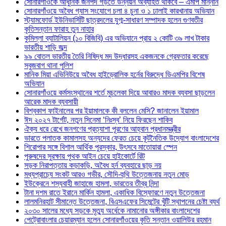
সোনারগাঁওকে আধুনিক জনপদ গড়তে উন্নয়ন অব্যাহত থাকবে – এমপি মান্নান
সোনারগাঁওয়ে অবৈধ গ্যাস সংযোগে চলা ৪ চুনা ও ১ ঢালাই কারখানায় অভিযান
স্ট্যামফোর্ড ইউনিভার্সিটি ছাত্রদলের যুগ্ম-সাধারণ সম্পাদক হলেন গুণবতীর
কৃতিসন্তান ফারাহ তুন নাহার
কুমিল্লা ব্যাটালিয়ন (১০ বিজিবি) এর অভিযানে প্রায় ২ কোটি ৩৯ লাখ টাকার
ভারতীয় শাড়ি জব্দ
৯৯ বোতল ভারতীয় তৈরি নিষিদ্ধ মদ উদ্ধারসহ একজনকে গ্রেফতার করেছে
সবুজবাগ থানা পুলিশ
মানিক মিয়া এভিনিউয়ে অবৈধ হাইড্রোলিক হর্নের বিরুদ্ধে ডিএমপির বিশেষ
অভিযান
সোনারগাঁওয়ে কর্মসংস্থানের শর্তে মুচলেকা দিয়ে আবারও মাদক ব্যবসা ছাড়লেন
আরেক মাদক ব্যবসায়ী
বিশ্বকাপ ফাইনালের পর ইয়ামালকে কী বললেন মেসি? জানালেন ইয়ামাল
ঈদ ২০২৭ টার্গেট, নতুন সিনেমা ‘নিঃস্ব’ নিয়ে ফিরছেন শাকিব
ঐক্য ধরে রেখে জনগণের প্রত্যাশা পূরণের আহ্বান প্রধানমন্ত্রীর
ভারতে পলাতক কামালসহ অন্যদের ফেরত চেয়ে কূটনৈতিক উদ্যোগ বাংলাদেশের
শিরোপার সঙ্গে বিশাল আর্থিক পুরস্কার, উৎসবে মাতোয়ারা স্পেন
পুরুষদের সুরক্ষায় পৃথক আইন চেয়ে হাইকোর্টে রিট
সড়ক নিরাপত্তায় কড়াকড়ি, অবৈধ হর্ন ব্যবহারে ছাড় নয়
মধ্যপ্রাচ্যে সংকট আরও গভীর, সৌদি-হুথি উত্তেজনায় নতুন মোড়
ইউক্রেনে শস্যবাহী জাহাজে হামলা, ভারতের তীব্র নিন্দা
টানা দশম রাতে ইরানে মার্কিন হামলা, একাধিক বিস্ফোরণে নতুন উত্তেজনা
লালমনিরহাট সীমান্তে উত্তেজনা, বিএসএফের সিমেন্টের খুঁটি স্থাপনের চেষ্টা ব্যর্থ
২০৩০ সালের মধ্যে সড়কে মৃত্যু অর্ধেকে নামানোর অঙ্গীকার বাংলাদেশের
পেট্রোবাংলার চেয়ারম্যান হলেন সোনারগাঁওয়ের কৃতি সন্তান ওয়ালিউর রহমান