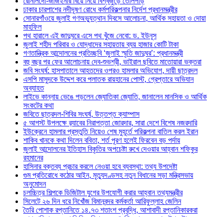
রোনালদো-জর্জিইনার বিয়ে নিয়ে বিশ্বজুড়ে তোলপাড়
ঢাকার চারপাশের নদীদূষণ রোধে কর্মপরিকল্পনার নির্দেশ প্রধানমন্ত্রীর
সোনারগাঁওয়ে জুলাই গণঅভ্যুত্থান দিবসে আলোচনা, আর্থিক সহায়তা ও দোয়া
মাহফিল
পথ হারালে এই জাদুঘরে এসে পথ খুঁজে নেবো: ড. ইউনূস
জুলাই শহীদ পরিবার ও যোদ্ধাদের সহায়তায় ব্যয় হাজার কোটি টাকা
গণতান্ত্রিক আন্দোলনের প্রতিচ্ছবি ‘জুলাই স্মৃতি জাদুঘর’: প্রধানমন্ত্রী
বহু বছর পর ফের আলোচনায় দেব-শুভশ্রী, ভাইরাল ছবিতে মাতোয়ারা ভক্তরা
জবি সংঘর্ষ: হাসপাতালে আহতদের ওপরও হামলার অভিযোগ, দায়ী ছাত্রদল
এসপি মাসুদকে উদ্দেশ করে পলাতক রায়হানের পোস্ট, গ্রেপ্তারে অভিযান
অব্যাহত
লাইভে কান্নায় ভেঙে পড়লেন জ্যোতিকা জ্যোতি, জানালেন মানসিক ও আর্থিক
সংকটের কথা
জবিতে ছাত্রদল-শিবির সংঘর্ষ, উত্তপ্ত ক্যাম্পাস
৫ আগস্ট উপলক্ষে র‌্যাবের নিরাপত্তা জোরদার, সারা দেশে বিশেষ নজরদারি
ইউক্রেনে হামলার প্রস্তুতি নিয়েও শেষ মুহূর্তে পরিকল্পনা বাতিল করল ইরান
শাকিব খানকে কথা দিলেন ববিতা, শর্ত পূরণ হলেই ফিরবেন বড় পর্দায়
জুলাই আন্দোলনের ইতিহাস বিকৃতির অপচেষ্টা রুখে দেওয়ার আহ্বান শফিকুর
রহমানের
হাসিনার বক্তব্য প্রচার করলে নেওয়া হবে ব্যবস্থা: তথ্য উপদেষ্টা
গুম প্রতিরোধে কঠোর আইন, মৃত্যুদণ্ডসহ নতুন বিধানের সড়া মন্ত্রিসভায়
অনুমোদন
চলচ্চিত্র শিল্পকে ডিজিটাল যুগের উপযোগী করার আহ্বান তথ্যমন্ত্রীর
সিলেটে ২৬ দিন ধরে নিখোঁজ বিমানবন্দর কর্মকর্তা আরিফুল্লাহ জেলিন
তৈরি পোশাক রপ্তানিতে ১৪.৭৩ শতাংশ প্রবৃদ্ধি, আশাবাদী রপ্তানিকারকরা