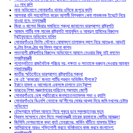
২০ লাখ রুপি
নানা অভিযোগে সোনারগাঁও থানার ওসিকে রংপুরে বদলি
আপনারা যদি সহযোগিতা করেন আগামী বিশ্বকাপ খেলা লাভজনক ইভেন্টে নিয়ে
যাওয়া হবে- তথ্যমন্ত্রী
জিয়া ও খালেদা জিয়ার সমাধিতে শ্রদ্ধা জানালেন ভারপ্রাপ্ত রাষ্ট্রপতি
আজাদ পার্টির পক্ষ সাবেক রাষ্ট্রপতি সাহাবুদ্দিন ও আবদুল হামিদের বিরুদ্ধে
ট্রাইব্যুনালে অভিযোগ দাখিল
সোনারগাঁওয়ে ফিলিং স্টেশনে বোমাসদৃশ তালাবদ্ধ ব্যাগ নিয়ে আতঙ্ক, আড়াই
ঘণ্টার উৎকণ্ঠার পর মিলল পুরনো কাপড়
পদত্যাগী রাষ্ট্রপতির বিরুদ্ধে অভিযোগে আমলে নেওয়ার কিছু নাই বললেন
স্বরাষ্ট্রমন্ত্রী
পদোন্নতিতে রাজনৈতিক পরিচয় নয়, দক্ষতা ও সততাকে গুরুত্ব দেওয়ার আহ্বান
প্রধানমন্ত্রীর
জাতীয় স্মৃতিসৌধে ভারপ্রাপ্ত রাষ্ট্রপতির শ্রদ্ধা
কে এই ‘কাকরোচ’ জনতা পার্টির প্রধান অভিজিৎ দীপকে?
ইরানে হামলা ও আলোচনা একসঙ্গে চালাতে চান ট্রাম্প
ভারতের শিক্ষা মন্ত্রণালয়ের দায়িত্বে প্রলহাদ জোশী
সোনারগাঁওয়ে ডেঙ্গু প্রতিরোধে জনসচেতনতামূলক সভা ও র‍্যালি
সোনারগাঁওয়ে বিএনপি নেতাকে আ’লীগের দোষর আখ্যা দিয়ে জমি দখলের চেষ্টার
অভিযোগ
চৌদ্দগ্রামে ফুটবল আনতে গিয়ে পুকুরে ডুবে স্কুলছাত্রের মৃত্যু
ব্রিকস সম্মেলনে যোগ দিতে প্রধানমন্ত্রী তারেক রহমানকে মোদীর আমন্ত্রণ
জিসিসি দেশগুলোকে কড়া বার্তা তেহরানের, মার্কিন ঘাঁটিতে হামলার ইঙ্গিত
আসিয়ানকে আরও শক্তিশালী করতে ঘনিষ্ঠভাবে কাজ করবে বাংলাদেশ:
পররাষ্ট্রমন্ত্রী