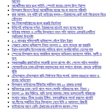
আপেল
আর্জেন্টিনার হারে দুঃখ পাইনি, স্পেনই জয়ের যোগ্য ছিল: ট্রাম্প
বিশ্বকাপ জিতলে বিয়ে! আর্জেন্টিনার হারের পর যা বললেন পরীমনি
বাবা আলাদা, তবু অটুট দুই ভাইয়ের বন্ধন—ইয়ামালের ছোট ভাই কিয়েনকে ঘিরে
কৌতূহল
সব শিক্ষাপ্রতিষ্ঠানের জন্য জরুরি নির্দেশনা
উনিশেই ফুটবলের পূর্ণতা, ইয়ামালের হাতেই নতুন যুগের সূচনা
সাইবার সক্ষমতা ও দেশীয় উদ্ভাবনে নতুন গতি আনতে এমআইএসটিতে
প্রতিরক্ষা উপদেষ্টা
৫.২ মাত্রার শক্তিশালী ভূমিকম্পে কেঁপে উঠল ইরান
পেরুতে জোড়া ভূমিকম্পে নিহত অন্তত ৫, ধসে পড়েছে বহু ঘরবাড়ি
ইরান-যুক্তরাষ্ট্র উত্তেজনায় লাফিয়ে বাড়ল অপরিশোধিত তেলের দাম
স্পেনের বিশ্বকাপ জয়ে সামাজিক মাধ্যমে অভিনন্দন জানালেন শাকিব, বুবলী ও
অপু
প্রধানমন্ত্রীর রাজনৈতিক সহকারী হলেন রাশেদ খাঁন, পেলেন সচিব পদমর্যাদা
সোনারগাঁওয়ে ঢাকা-চট্টগ্রাম মহাসড়কের নানা স্থানে খানাখন্দ, বাড়ছে দুর্ঘটনার
ঝুঁকি
চৌদ্দগ্রামে চৌদ্দগ্রামে বাড়ি নির্মাণকে ঘিরে সংঘর্ষ, হামলা-ভাঙচুরে আহত ৪,
থানায় অভিযোগ
বিশ্বকাপ ফাইনালের টিকিটের সর্বনিম্ন দাম ১০ হাজার ডলার!
মানিকগঞ্জে চাকা ফেটে খালে পড়ল সেলফি পরিবহনের বাস, নিহত ১
তদন্ত ১৮ বার পিছিয়ে, হাদি হত্যা মামলায় ক্ষোভ ভুক্তভোগী পরিবারের
সংঘাত আরও তীব্র হওয়ার ইঙ্গিত, যুক্তরাষ্ট্রকে সতর্ক করলেন খামেনি
আ.লীগের প্রার্থিতা নিয়ে সিদ্ধান্ত নেবে ইসি ও আদালত: রিজভী
ফাইনালের আগে মেসি ঠেকানোর রণকৌশল জানাল স্পেন