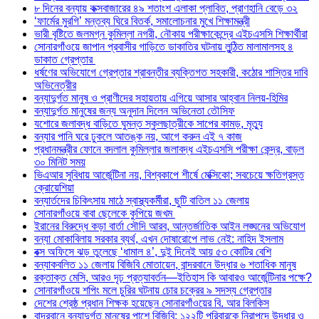
৮ দিনের বন্যায় কক্সবাজারের ৪৯ শতাংশ এলাকা প্লাবিত, প্রাণহানি বেড়ে ৩২
‘ফার্মের মুরগি’ মন্তব্য ঘিরে বিতর্ক, সমালোচনার মুখে শিক্ষামন্ত্রী
ভারী বৃষ্টিতে জলমগ্ন কুমিল্লা নগরী, নৌকায় পরীক্ষাকেন্দ্রে এইচএসসি শিক্ষার্থীরা
সোনারগাঁওয়ে জাপান প্রবাসীর গাড়িতে ডাকাতির ঘটনায় লুন্ঠিত মালামালসহ ৪
ডাকাত গ্রেপ্তার
ধর্ষণের অভিযোগে গ্রেপ্তার শ্রাবন্তীর ব্যক্তিগত সহকারী, কঠোর শাস্তির দাবি
অভিনেত্রীর
বন্যাদুর্গত মানুষ ও প্রাণীদের সহায়তায় এগিয়ে আসার আহ্বান নিলয়-হিমির
বন্যাদুর্গত মানুষের জন্য অনুদান দিলেন অভিনেতা তৌসিফ
যশোরে জলাবদ্ধ বাড়িতে ঘুমন্ত স্কুলছাত্রীকে সাপের কামড়, মৃত্যু
বন্যার পানি ঘরে ঢুকলে আতঙ্ক নয়, আগে করুন এই ৭ কাজ
প্রধানমন্ত্রীর ফোনে বদলাল কুমিল্লার জলাবদ্ধ এইচএসসি পরীক্ষা কেন্দ্র, বাড়ল
৩০ মিনিট সময়
ভিএআর সুবিধায় আর্জেন্টিনা নয়, বিশ্বকাপে শীর্ষে মেক্সিকো; সবচেয়ে ক্ষতিগ্রস্ত
ক্রোয়েশিয়া
বন্যার্তদের চিকিৎসায় মাঠে স্বাস্থ্যকর্মীরা, ছুটি বাতিল ১১ জেলায়
সোনারগাঁওয়ে বাবা ছেলেকে কুপিয়ে জখম
ইরানের বিরুদ্ধে কড়া বার্তা সৌদি আরব, আন্তর্জাতিক আইন লঙ্ঘনের অভিযোগ
বন্যা মোকাবিলায় সরকার ব্যর্থ, এখন দোষারোপে লাভ নেই: নাহিদ ইসলাম
বক্স অফিসে ঝড় তুলেছে ‘ধামাল ৪’, দুই দিনেই আয় ৫৩ কোটির বেশি
বন্যাকবলিত ১১ জেলায় বিজিবি মোতায়েন, বান্দরবানে উদ্ধার ৬ শতাধিক মানুষ
রক্তাক্ত মেসি, আরও দৃঢ় প্রত্যাবর্তন—ইতিহাস কি আবারও আর্জেন্টিনার পক্ষে?
সোনারগাঁওয়ে শপিং মলে চুরির ঘটনায় চোর চক্রের ৯ সদস্য গ্রেপ্তার
দেশের শ্রেষ্ঠ প্রধান শিক্ষক হয়েছেন সোনারগাঁওয়ের বি. আর বিলকিস
বান্দরবানে বন্যাদুর্গত মানুষের পাশে বিজিবি: ১২২টি পরিবারকে নিরাপদে উদ্ধার ও