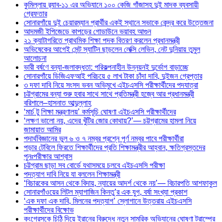
কুমিল্লায় র‍্যাব-১১ এর অভিযানে ১০০ কেজি গাঁজাসহ দুই মাদক ব্যবসায়ী
গ্রেফতার
সোনারগাঁয়ে দুই চেয়ারম্যান প্রার্থীর একই স্থানে সভাকে কেন্দ্র করে উত্তেজনা
আদমজী ইপিজেডে কাপড়ের গোডাউনে ভয়াবহ আগুন
২১ ক্যাটাগরিতে প্রাথমিক শিক্ষা পদক বিতরণ করলেন প্রধানমন্ত্রী
অভিষেকের আগেই সেন্ট স্যাটিন ছাড়লেন লেক্সি লেভিন, নেট দুনিয়ায় তুমুল
আলোচনা
ভারী বর্ষণে বন্যা-জলাবদ্ধতা: পরিকল্পনাহীন উন্নয়নই দুর্ভোগ বাড়াচ্ছে
সোনারগাঁয়ে ডিজিএফআই পরিচয়ে ৫ লাখ টাকা চাঁদা দাবি, দুইজন গ্রেপ্তার
৩ দফা দাবি নিয়ে সংসদ ভবন অভিমুখে এইচএসসি পরীক্ষার্থীদের পদযাত্রা
চট্টগ্রামের বন্যা শুরু হবার সাথে সাথে প্রতিমন্ত্রী হজ্বে আর প্রধানমন্ত্রী
বরিশালে–হাসনাত আব্দুল্লাহ
‘মার্চ টু শিক্ষা মন্ত্রণালয়’ কর্মসূচি ঘোষণা এইচএসসি পরীক্ষার্থীদের
‘লক্ষণ ভালো নয়, এদের খুঁটির জোর কোথায়?’— চট্টগ্রামের হামলা নিয়ে
জামায়াত আমির
পদার্থবিজ্ঞানের ভুল ৬ ও ৭ নম্বর প্রশ্নে পূর্ণ নম্বর পাবে পরীক্ষার্থীরা
পড়ার টেবিলে ফিরতে শিক্ষার্থীদের প্রতি শিক্ষামন্ত্রীর আহ্বান, ক্ষতিগ্রস্তদের
পুনঃপরীক্ষার আশ্বাস
চট্টগ্রাম ছাড়া সব বোর্ডে যথাসময়ে চলবে এইচএসসি পরীক্ষা
পদত্যাগ দাবি নিয়ে যা বললেন শিক্ষামন্ত্রী
‘বিচারকের আসন থেকে বিদায়, ন্যায়ের আদর্শ থেকে নয়’— বিচারপতি আশফাকুল
সোনারগাঁওয়ের লিটল ম্যাগাজিন কিনতু’র এক যুগ, বর্ষা সংখ্যা প্রকাশ
‘এক দফা এক দাবি, মিলনের পদত্যাগ’ স্লোগানে উত্তরায় এইচএসসি
পরীক্ষার্থীদের বিক্ষোভ
কংগ্রেসকে চিঠি দিয়ে ইরানের বিরুদ্ধে নতুন সামরিক অভিযানের ঘোষণা ট্রাম্পের