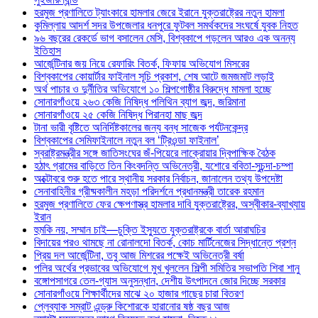
হরমুজ প্রণালিতে ট্যাংকারে হামলার জেরে ইরানে যুক্তরাষ্ট্রের নতুন হামলা
কুমিল্লায় আদর্শ সদর উপজেলার ধনপুরে ফুটবল সমর্থকদের সংঘর্ষে যুবক নিহত
৯৬ বছরের রেকর্ডে ভাগ বসালেন মেসি, বিশ্বকাপে গড়লেন আরও এক অনন্য
ইতিহাস
আর্জেন্টিনার জয় নিয়ে রেফারিং বিতর্ক, ফিফায় অভিযোগ মিসরের
বিশ্বকাপের কোয়ার্টার ফাইনাল সূচি প্রকাশ, শেষ আটে জমজমাট লড়াই
অর্থ পাচার ও দুর্নীতির অভিযোগে ১০ শিল্পগোষ্ঠীর বিরুদ্ধে মামলা হচ্ছে
সোনারগাঁওয়ে ২৬৩ কেজি নিষিদ্ধ পলিথিন ব্যাগ জব্দ, জরিমানা
সোনারগাঁওয়ে ২৫ কেজি নিষিদ্ধ পিরানহা মাছ জব্দ
টানা ভারী বৃষ্টিতে অনির্দিষ্টকালের জন্য বন্ধ সাজেক পর্যটনকেন্দ্র
বিশ্বকাপের সেমিফাইনালে নতুন বল ‘ট্রিওন্ডা ফাইনাল’
স্বরাষ্ট্রমন্ত্রীর সঙ্গে জাতিসংঘের জঁ-পিয়েরে লাক্রোয়ার দ্বিপাক্ষিক বৈঠক
হঠাৎ গ্রামের বাড়িতে তিন কিংবদন্তি অভিনেত্রী, যশোরে ববিতা-সুচন্দা-চম্পা
অক্টোবরে শুরু হতে পারে স্থানীয় সরকার নির্বাচন, জানালেন তথ্য উপদেষ্টা
সেনাবাহিনীর গ্রীষ্মকালীন মহড়া পরিদর্শনে প্রধানমন্ত্রী তারেক রহমান
হরমুজ প্রণালিতে ফের ক্ষেপণাস্ত্র হামলার দাবি যুক্তরাষ্ট্রের, অস্বীকার-ব্যাখ্যায়
ইরান
হুমকি নয়, সম্মান চাই—চুক্তি ইস্যুতে যুক্তরাষ্ট্রকে বার্তা আরাঘচির
বিদায়ের পরও থামছে না রোনালদো বিতর্ক, কোচ মার্টিনেজের সিদ্ধান্তে প্রশ্ন
প্রিয় দল আর্জেন্টিনা, তবু আজ মিশরের পক্ষেই অভিনেত্রী বর্ষা
পলির অর্থের প্রভাবের অভিযোগে মুখ খুললেন শিল্পী সমিতির সভাপতি শিবা শানু
বঙ্গোপসাগরে তেল-গ্যাস অনুসন্ধান, দেশীয় উৎপাদনে জোর দিচ্ছে সরকার
সোনারগাঁওয়ে শিক্ষার্থীদের মাঝে ২০ হাজার গাছের চারা বিতরণ
প্লেব্যাক সম্রাট এন্ড্রু কিশোরকে হারানোর ষষ্ঠ বছর আজ