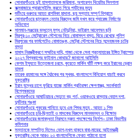
সোনারগাঁওয়ে দুই হাসপাতালকে জরিমানা, অপারেশন থিয়েটার সিলগালা
কক্সবাজারে প্যারাসেইলিং করতে গিয়ে পর্যটকের মৃত্যু
শুটিংয়ে গুরুতর আহত রাশমিকা মান্দানা, ছয় সপ্তাহ সম্পূর্ণ বিশ্রামে
সোনারগাঁওয়ে ছাত্রদল নেতার বিরুদ্ধে জমি দখল করে গ্যারেজ নির্মাণের
অভিযোগ
সালমান-সঞ্জয়ের বন্ধুত্বে মুগ্ধ নেটদুনিয়া, ভাইরাল আবেগঘন ছবি
মিরপুর-১০ মেট্রোরেল স্টেশনের নিচে বোমাসদৃশ বস্তু, ঘিরে রেখেছে পুলিশ
মিরপুরের পর ফার্মগেটেও বোমাতঙ্ক, মেট্রো স্টেশনের নিচে সন্দেহজনক চটের
বস্তা
হামাস নিরস্ত্রীকরণে সম্মতির দাবি, গাজা থেকে সেনা প্রত্যাহারের ইঙ্গিত ট্রাম্পের
২০২৭ বিশ্বকাপের ফাইনাল কোথায়? জানালো আইসিসি
কেশম ইস্যুতে উত্তেজনা চরমে, কুয়েতে মার্কিন ঘাঁটি লক্ষ্য করে ইরানের ড্রোন
হামলা
তারেক রহমানের সঙ্গে বৈঠকের পর সুখবর, বাংলাদেশে বিনিয়োগ যাচাই করবে
যুক্তরাষ্ট্র
ইরান যুদ্ধের চাপে ফুরিয়ে যাচ্ছে মার্কিন প্রতিরক্ষা ক্ষেপণাস্ত্র, সতর্কবার্তা
বিশ্লেষকদের
সোনারগাঁওয়ে আষাঢ়িয়াচর সেতুতে বড় গর্ত, ওয়াকওয়ে রাস্তার বেহাল দশা,
দুর্ঘটনার শঙ্কা
সোনারগাঁওয়ে পুকুরের পানিতে ডুবে এক শিশুর মৃত্যু , আহত ১ শিশু
সোনারগাঁওয়ে চুরি-ছিনতাই ও মাদকের বিরুদ্ধে মানববন্ধন ও বিক্ষোভ
সোনারগাঁওয়ের জলাবদ্ধতা নিরসনে দ্রুত পদক্ষেপের নির্দেশ– ঢাকা বিভাগীয়
কমিশনার
সন্তানকে সম্পত্তি দিলেও ভোগ-দখল থাকবে বাবা-মায়ের: আইনমন্ত্রী
যুক্তরাষ্ট্র থেকে আরও ২৩ বাংলাদেশিকে ফেরত পাঠানো হলো