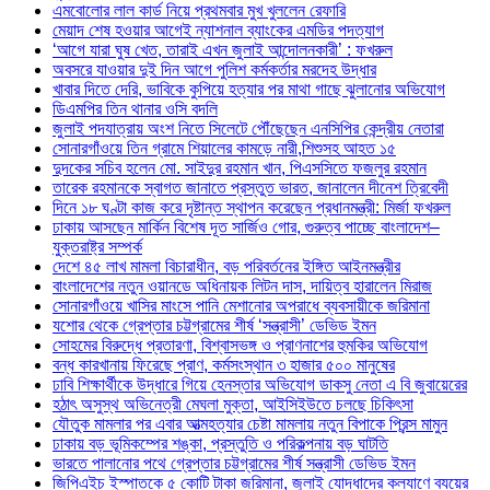
এমবোলোর লাল কার্ড নিয়ে প্রথমবার মুখ খুললেন রেফারি
মেয়াদ শেষ হওয়ার আগেই ন্যাশনাল ব্যাংকের এমডির পদত্যাগ
‘আগে যারা ঘুষ খেত, তারাই এখন জুলাই আন্দোলনকারী’ : ফখরুল
অবসরে যাওয়ার দুই দিন আগে পুলিশ কর্মকর্তার মরদেহ উদ্ধার
খাবার দিতে দেরি, ভাবিকে কুপিয়ে হত্যার পর মাথা গাছে ঝুলানোর অভিযোগ
ডিএমপির তিন থানার ওসি বদলি
জুলাই পদযাত্রায় অংশ নিতে সিলেটে পৌঁছেছেন এনসিপির কেন্দ্রীয় নেতারা
সোনারগাঁওয়ে তিন গ্রামে শিয়ালের কামড়ে নারী,শিশুসহ আহত ১৫
দুদকের সচিব হলেন মো. সাইদুর রহমান খান, পিএসসিতে ফজলুর রহমান
তারেক রহমানকে স্বাগত জানাতে প্রস্তুত ভারত, জানালেন দীনেশ ত্রিবেদী
দিনে ১৮ ঘণ্টা কাজ করে দৃষ্টান্ত স্থাপন করেছেন প্রধানমন্ত্রী: মির্জা ফখরুল
ঢাকায় আসছেন মার্কিন বিশেষ দূত সার্জিও গোর, গুরুত্ব পাচ্ছে বাংলাদেশ–
যুক্তরাষ্ট্র সম্পর্ক
দেশে ৪৫ লাখ মামলা বিচারাধীন, বড় পরিবর্তনের ইঙ্গিত আইনমন্ত্রীর
বাংলাদেশের নতুন ওয়ানডে অধিনায়ক লিটন দাস, দায়িত্ব হারালেন মিরাজ
সোনারগাঁওয়ে খাসির মাংসে পানি মেশানোর অপরাধে ব্যবসায়ীকে জরিমানা
যশোর থেকে গ্রেপ্তার চট্টগ্রামের শীর্ষ ‘সন্ত্রাসী’ ডেভিড ইমন
সোহমের বিরুদ্ধে প্রতারণা, বিশ্বাসভঙ্গ ও প্রাণনাশের হুমকির অভিযোগ
বন্ধ কারখানায় ফিরেছে প্রাণ, কর্মসংস্থান ৩ হাজার ৫০০ মানুষের
ঢাবি শিক্ষার্থীকে উদ্ধারে গিয়ে হেনস্তার অভিযোগ ডাকসু নেতা এ বি জুবায়েরের
হঠাৎ অসুস্থ অভিনেত্রী মেঘলা মুক্তা, আইসিইউতে চলছে চিকিৎসা
যৌতুক মামলার পর এবার আত্মহত্যার চেষ্টা মামলায় নতুন বিপাকে প্রিন্স মামুন
ঢাকায় বড় ভূমিকম্পের শঙ্কা, প্রস্তুতি ও পরিকল্পনায় বড় ঘাটতি
ভারতে পালানোর পথে গ্রেপ্তার চট্টগ্রামের শীর্ষ সন্ত্রাসী ডেভিড ইমন
জিপিএইচ ইস্পাতকে ৫ কোটি টাকা জরিমানা, জুলাই যোদ্ধাদের কল্যাণে ব্যয়ের