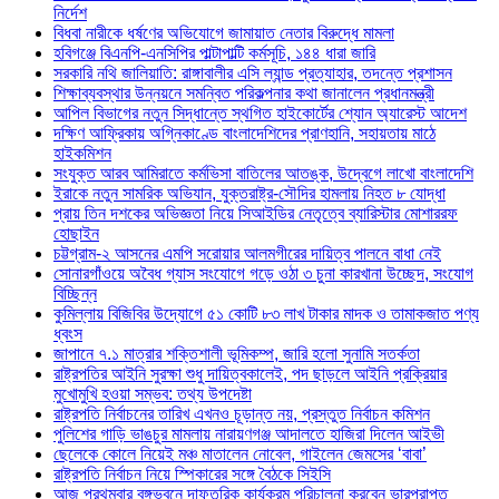
নির্দেশ
বিধবা নারীকে ধর্ষণের অভিযোগে জামায়াত নেতার বিরুদ্ধে মামলা
হবিগঞ্জে বিএনপি-এনসিপির পাল্টাপাল্টি কর্মসূচি, ১৪৪ ধারা জারি
সরকারি নথি জালিয়াতি: রাঙ্গাবালীর এসি ল্যান্ড প্রত্যাহার, তদন্তে প্রশাসন
শিক্ষাব্যবস্থার উন্নয়নে সমন্বিত পরিকল্পনার কথা জানালেন প্রধানমন্ত্রী
আপিল বিভাগের নতুন সিদ্ধান্তে স্থগিত হাইকোর্টের শ্যোন অ্যারেস্ট আদেশ
দক্ষিণ আফ্রিকায় অগ্নিকাণ্ডে বাংলাদেশিদের প্রাণহানি, সহায়তায় মাঠে
হাইকমিশন
সংযুক্ত আরব আমিরাতে কর্মভিসা বাতিলের আতঙ্ক, উদ্বেগে লাখো বাংলাদেশি
ইরাকে নতুন সামরিক অভিযান, যুক্তরাষ্ট্র-সৌদির হামলায় নিহত ৮ যোদ্ধা
প্রায় তিন দশকের অভিজ্ঞতা নিয়ে সিআইডির নেতৃত্বে ব্যারিস্টার মোশাররফ
হোছাইন
চট্টগ্রাম-২ আসনের এমপি সরোয়ার আলমগীরের দায়িত্ব পালনে বাধা নেই
সোনারগাঁওয়ে অবৈধ গ্যাস সংযোগে গড়ে ওঠা ৩ চুনা কারখানা উচ্ছেদ, সংযোগ
বিচ্ছিন্ন
কুমিল্লায় বিজিবির উদ্যোগে ৫১ কোটি ৮৩ লাখ টাকার মাদক ও তামাকজাত পণ্য
ধ্বংস
জাপানে ৭.১ মাত্রার শক্তিশালী ভূমিকম্প, জারি হলো সুনামি সতর্কতা
রাষ্ট্রপতির আইনি সুরক্ষা শুধু দায়িত্বকালেই, পদ ছাড়লে আইনি প্রক্রিয়ার
মুখোমুখি হওয়া সম্ভব: তথ্য উপদেষ্টা
রাষ্ট্রপতি নির্বাচনের তারিখ এখনও চূড়ান্ত নয়, প্রস্তুত নির্বাচন কমিশন
পুলিশের গাড়ি ভাঙচুর মামলায় নারায়ণগঞ্জ আদালতে হাজিরা দিলেন আইভী
ছেলেকে কোলে নিয়েই মঞ্চ মাতালেন নোবেল, গাইলেন জেমসের ‘বাবা’
রাষ্ট্রপতি নির্বাচন নিয়ে স্পিকারের সঙ্গে বৈঠকে সিইসি
আজ প্রথমবার বঙ্গভবনে দাফতরিক কার্যক্রম পরিচালনা করবেন ভারপ্রাপ্ত