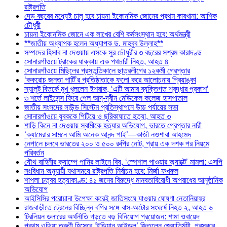
রাষ্ট্রপতি
দেড় বছরের মধ্যেই চালু হবে চায়না ইকোনমিক জোনের প্রথম কারখানা: আশিক
চৌধুরী
চায়না ইকোনমিক জোনে এক লাখের বেশি কর্মসংস্থান হবে: অর্থমন্ত্রী
**জাতীয় অধ্যাপক হলেন অধ্যাপক ড. মাহবুব উল্লাহ**
সম্পদের হিসাব না দেওয়ায় এসকে সুর চৌধুরীর ৩ বছরের সশ্রম কারাদণ্ড
সোনারগাঁওয়ে ট্রাকের ধাক্কায় এক পথচারী নিহত, আহত ৪
সোনারগাঁওয়ে মিছিলের প্রস্তুতিকালে ছাত্রলীগের ১২কর্মী গ্রেপ্তার
‘ককরোচ জনতা পার্টি’র প্রতিষ্ঠাতাকে ফলো করে আলোচনায় প্রিয়াঙ্কা
স্যালুট বিতর্কে মুখ খুললেন ইশরাক, ‘এটি আমার ব্যক্তিগত শ্রদ্ধার প্রকাশ’
৩ শর্তে লাইসেন্স ফিরে পেল আদ্-দ্বীন মেডিকেল কলেজ হাসপাতাল
জাতীয় সংসদের সাউন্ড সিস্টেম প্রতিস্থাপনে উচ্চ পর্যায়ের সভা
সোনারগাঁওয়ে যুবককে পিটিয়ে ও ছুরিকাঘাতে হত্যা, আহত ৩
শাড়ি কিনে না দেওয়ায় স্বামীকে হত্যার অভিযোগ, ভারতে গ্রেপ্তার নারী
‘ক্যামেরার সামনে আমি অনেক আনন্দ পাই’—কাজী নওশাবা আহমেদ
নেপালে চলবে ভারতের ২০০ ও ৫০০ রুপির নোট, প্রায় এক দশক পর নিয়মে
পরিবর্তন
যৌথ বাহিনীর ক্যাম্পে পানির লাইনে বিষ, ‘স্পেশাল পাওয়ার অ্যাক্টে’ মামলা: এসপি
সংবিধান অনুযায়ী যথাসময়ে রাষ্ট্রপতি নির্বাচন হবে: মির্জা ফখরুল
শাপলা চত্বর হত্যাকাণ্ড: ৪১ জনের বিরুদ্ধে মানবতাবিরোধী অপরাধের আনুষ্ঠানিক
অভিযোগ
আইসিসির পরোয়ানা উপেক্ষা করেই জাতিসংঘে যাওয়ার ঘোষণা নেতানিয়াহুর
রাজবাড়ীতে ট্রেনের বিচ্ছিন্ন বগির সঙ্গে বাস-অটোর সংঘর্ষে নিহত ২, আহত ৬
ট্রিলিয়ন ডলারের অর্থনীতি গড়তে বড় বিনিয়োগ প্রয়োজন: শামা ওবায়েদ
প্রথম ওড়িয়া তরুণী হিসেবে ‘ইন্ডিয়ান আইডল’ জিতলেন জ্যোতির্ময়ী, পুরস্কার