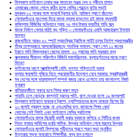
বিশ্বকাপ ফাইনালে ঢাকার মঞ্চ মাতাবেন সঞ্জয় দেব ও প্রীতম হাসান
এমবাপ্পের জোড়া গোলে কঠিন হলো মেসির গোল্ডেন বুটের লড়াই
সুন্দরবন-১২ লঞ্চের সঙ্গে সংঘর্ষে ট্রলার ডুবি, আটজন প্রাণে বাঁচলেন
সোনারগাঁওয়ে মুচলেকা দিয়ে মাদক ব্যবসা ছাড়লেন দুই মাদক ব্যবসায়ী
কুমিল্লায় বিজিবির অভিযানে প্রায় ৭৫ লাখ টাকার ভারতীয় শাড়ি জব্দ
মাদক নির্মূলে খেলার মাঠই বড় শক্তি – সোনারগাঁওয়ে এমপি আজহারুল ইসলাম
মান্নান
রাজধানীতে আরও ৫০ স্পটে স্বয়ংক্রিয় ট্রাফিক লাইট চালুর নির্দেশ প্রধানমন্ত্রীর
তীব্র তাপপ্রবাহে আলজেরিয়াজুড়ে শতাধিক দাবানল, প্রাণ গেল ১১ জনের
ইরানে পানি বিশুদ্ধকরণ কেন্দ্রে হামলা, ২০ গ্রামের পানি সরবরাহ বন্ধ
কক্সবাজার সীমান্ত পরিদর্শনে বিজিবি মহাপরিচালক, বন্যাদুর্গতদের মাঝে ত্রাণ
বিতরণ
ফাইনালের আগে আত্মবিশ্বাসী মেসি, দলগত শক্তিতেই ভরসা
বন্যার ক্ষয়ক্ষতি পুষিয়ে নিতে প্রয়োজনীয় উদ্যোগ নেবে সরকার: স্বরাষ্ট্রমন্ত্রী
সব দেশের সঙ্গে ভারসাম্যপূর্ণ সম্পর্ক বজায় রেখে এগোতে চায় বাংলাদেশ: মির্জা
ফখরুল
বালিয়াডাঙ্গীতে পুকূরে ডুবে শিশুর করুণ মৃত্যু
পাহাড়ি ঢলে বেড়েছে কাপ্তাই হ্রদের পানি, খুলে দেওয়া হলো ১৬ জলকপাট
বিশ্বকাপ ফাইনালে থাকছেন ট্রাম্প, চ্যাম্পিয়নদের জন্য থাকছে বিশেষ রিং
২০ জুলাই প্রকাশ হচ্ছে না এসএসসির ফল, জানালো শিক্ষা বোর্ড
কোলের সেই শিশুই এখন ফাইনালে মেসির প্রতিপক্ষ
সোনারগাঁওয়ে মাদক বিরোধী র‌্যালী করায় যুবককে কুপিয়ে ও পিটিয়ে জখম
নিহত ফায়ার সার্ভিসের ডুবুরি সাদিক, উদ্ধার অভিযান শেষে মরদেহ উদ্ধার
সোনারগাঁওয়ে জুলাই বিপ্লবের শহীদদের স্মরণে স্মরণ সভা অনুষ্ঠিত
উত্তরায় সড়ক অবরোধে শিক্ষার্থীরা, বন্ধ যান চলাচল