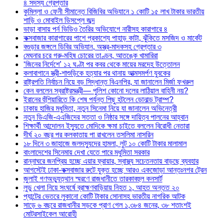
৪ সদস্য গ্রেপ্তার
কুমিল্লা ও ফেনী সীমান্তে বিজিবির অভিযানে ১ কোটি ১৫ লাখ টাকার ভারতীয়
শাড়ি ও মোবাইল ডিসপ্লে জব্দ
ভাড়া বাসায় পর্ন ভিডিও তৈরির অভিযোগে নারীসহ কারাগারে ৪
কক্সবাজার কারাগারের পাশে প্রকাশ্যে পাহাড় কাটা, ঝুঁকিতে মসজিদ ও মার্কেট
বগুড়ার জঙ্গলে ডিবির অভিযান, অস্ত্র-মাদকসহ গ্রেপ্তার ৩
মেঘনার চরে গরু-মহিষ চোরের তাণ্ডব, আতঙ্কে খামারিরা
‘জিনের নির্দেশে’ ১২ ঘণ্টা পর কবর থেকে মায়ের মরদেহ উত্তোলন
কলাবাগানে স্ত্রী-শাশুড়িকে হত্যার পর থানায় আত্মসমর্পণ যুবকের
রাষ্ট্রপতি নির্বাচন নিয়ে বড় সিদ্ধান্ত বিএনপির, যা জানালেন মির্জা ফখরুল
কেন বললেন স্বরাষ্ট্রমন্ত্রী— পুলিশ কোনো দলের লাঠিয়াল বাহিনী নয়?
ইরানের হুঁশিয়ারিতে কি শেষ পর্যন্ত পিছু হটলেন ডোনাল্ড ট্রাম্প?
ঢাকায় হাজির মধুমিতা, নতুন সিনেমা নিয়ে যা জানালেন অভিনেত্রী
নতুন ডিএজি-এএজিদের সততা ও নিষ্ঠার সঙ্গে দায়িত্ব পালনের আহ্বান
শিক্ষার্থী আন্দোলন ইস্যুতে মোদিকে ক্ষমা চাইতে বললেন বিরোধী নেতারা
দীর্ঘ ২০ বছর পর কলকাতায় পা রাখলেন তসলিমা নাসরিন
১৮ দিনে ৩ জাহাজে জলদস্যুদের হামলা, লুট ১০ কোটি টাকার মালামাল
বাংলাদেশের সিনেমায় দেখা যেতে পারে মধুমিতা সরকার
রান্নাঘরে জনপ্রিয় হচ্ছে এয়ার ফ্রায়ার, স্বাস্থ্য সচেতনতায় বাড়ছে ব্যবহার
আগস্টেই ঢাকা-কক্সবাজার রুটে যুক্ত হচ্ছে আরও একজোড়া আন্তঃনগর ট্রেন
জুলাই গণঅভ্যুত্থান স্মরণে রাজধানীতে তারকাবহুল কনসার্ট
লুডু খেলা নিয়ে সংঘর্ষে ব্রাহ্মণবাড়িয়ায় নিহত ১, আহত অন্তত ২০
প্যান্টের ভেতরে লুকানো কোটি টাকার সোনাসহ ভারতীয় নাগরিক আটক
সাড়ে ৬ বছরে রাজধানীর সড়কে প্রাণ গেল ১,৩৮৪ জনের, ৩৮ শতাংশই
মোটরসাইকেল আরোহী