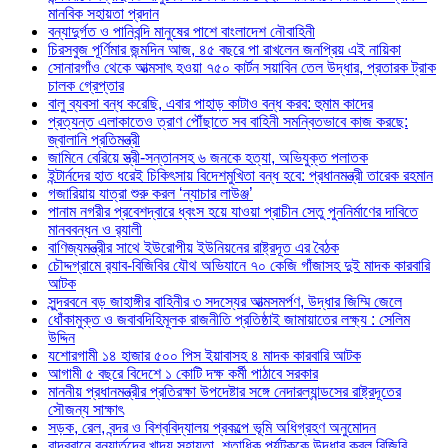
মানবিক সহায়তা প্রদান
বন্যাদুর্গত ও পানিবন্দি মানুষের পাশে বাংলাদেশ নৌবাহিনী
চিরসবুজ পূর্ণিমার জন্মদিন আজ, ৪৫ বছরে পা রাখলেন জনপ্রিয় এই নায়িকা
সোনারগাঁও থেকে আত্মসাৎ হওয়া ৭৫০ কার্টন সয়াবিন তেল উদ্ধার, প্রতারক ট্রাক
চালক গ্রেপ্তার
বালু ব্যবসা বন্ধ করেছি, এবার পাহাড় কাটাও বন্ধ করব: হুমাম কাদের
প্রত্যন্ত এলাকাতেও ত্রাণ পৌঁছাতে সব বাহিনী সমন্বিতভাবে কাজ করছে:
জ্বালানি প্রতিমন্ত্রী
জামিনে বেরিয়ে স্ত্রী-সন্তানসহ ৬ জনকে হত্যা, অভিযুক্ত পলাতক
ইন্টার্নদের হাত ধরেই চিকিৎসায় বিদেশমুখিতা বন্ধ হবে: প্রধানমন্ত্রী তারেক রহমান
গজারিয়ায় যাত্রা শুরু করল ‘ন্যাচার লাউঞ্জ’
পানাম নগরীর প্রবেশদ্বারে ধ্বংস হয়ে যাওয়া প্রাচীন সেতু পুননির্মাণের দাবিতে
মানববন্ধন ও র‌্যালী
বাণিজ্যমন্ত্রীর সাথে ইউরোপীয় ইউনিয়নের রাষ্ট্রদূত এর বৈঠক
চৌদ্দগ্রামে র‌্যাব-বিজিবির যৌথ অভিযানে ৭০ কেজি গাঁজাসহ দুই মাদক কারবারি
আটক
সুন্দরবনে বড় জাহাঙ্গীর বাহিনীর ৩ সদস্যের আত্মসমর্পণ, উদ্ধার জিম্মি জেলে
ধোঁকামুক্ত ও জবাবদিহিমূলক রাজনীতি প্রতিষ্ঠাই জামায়াতের লক্ষ্য : সেলিম
উদ্দিন
যশোরগামী ১৪ হাজার ৫০০ পিস ইয়াবাসহ ৪ মাদক কারবারি আটক
আগামী ৫ বছরে বিদেশে ১ কোটি দক্ষ কর্মী পাঠাবে সরকার
মাননীয় প্রধানমন্ত্রীর প্রতিরক্ষা উপদেষ্টার সঙ্গে নেদারল্যান্ডসের রাষ্ট্রদূতের
সৌজন্য সাক্ষাৎ
সড়ক, রেল, বন্দর ও বিশ্ববিদ্যালয় প্রকল্পে ভূমি অধিগ্রহণ অনুমোদন
বান্দরবানে বন্যার্তদের খাদ্য সহায়তা, শতাধিক পর্যটককে উদ্ধার করল বিজিবি