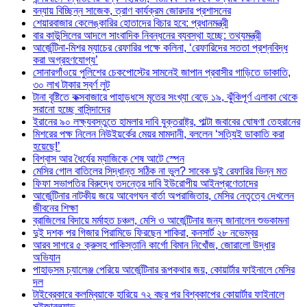
বন্যায় বিচ্ছিন্ন সাজেক, ত্রাণ কার্যক্রম জোরদার প্রশাসনের
শেয়ারবাজার কেলেঙ্কারির হোতাদের বিচার হবে: প্রধানমন্ত্রী
বার কাউন্সিলের আদলে সাংবাদিক নিবন্ধনের ব্যবস্থা হচ্ছে: তথ্যমন্ত্রী
আর্জেন্টিনা-মিশর ম্যাচের রেফারির পক্ষে কলিনা, ‘রেফারিদের সততা প্রশ্নবিদ্ধ
করা অগ্রহণযোগ্য’
সোনারগাঁওয়ে পুলিশের চেকপোস্টের সামনেই জাপান প্রবাসীর গাড়িতে ডাকাতি,
৩০ লাখ টাকার স্বর্ণ লুট
টানা বৃষ্টিতে কক্সবাজারে পাহাড়ধসে মৃতের সংখ্যা বেড়ে ১৯, ঝুঁকিপূর্ণ এলাকা থেকে
সরানো হচ্ছে বাসিন্দাদের
ইরানের ৯০ লক্ষ্যবস্তুতে হামলার দাবি যুক্তরাষ্ট্র, পাল্টা জবাবের ঘোষণা তেহরানের
মিশরের পক্ষ নিলেন নিউইয়র্কের মেয়র মামদানী, বললেন ‘সত্যিই ডাকাতি করা
হয়েছে!’
বিশ্বাস আর ধৈর্যের ম্যাজিকে শেষ আটে স্পেন
মেসির গোল বাতিলের সিদ্ধান্ত সঠিক না ভুল? সাবেক দুই রেফারির ভিন্ন মত
ফিফা সভাপতির বিরুদ্ধে তদন্তের দাবি ইউরোপীয় আইনপ্রণেতাদের
আর্জেন্টিনার নাটকীয় জয়ে আবেগঘন বার্তা অপরাজিতার, মেসির নেতৃত্বে দেখলেন
জীবনের শিক্ষা
ব্রাজিলের বিদায়ে মর্মাহত চঞ্চল, মেসি ও আর্জেন্টিনার জন্য জানালেন শুভকামনা
দুই দশক পর গিজার পিরামিডে ফিরছেন শাকিরা, কনসার্ট ২৮ নভেম্বর
আরব সাগরে ৫ ক্রুসহ পাকিস্তানি কার্গো বিমান নিখোঁজ, জোরালো উদ্ধার
অভিযান
পাহাড়সম চ্যালেঞ্জ পেরিয়ে আর্জেন্টিনার রূপকথার জয়, কোয়ার্টার ফাইনালে মেসির
দল
টাইব্রেকারে কলম্বিয়াকে হারিয়ে ৭২ বছর পর বিশ্বকাপের কোয়ার্টার ফাইনালে
সুইজারল্যান্ড