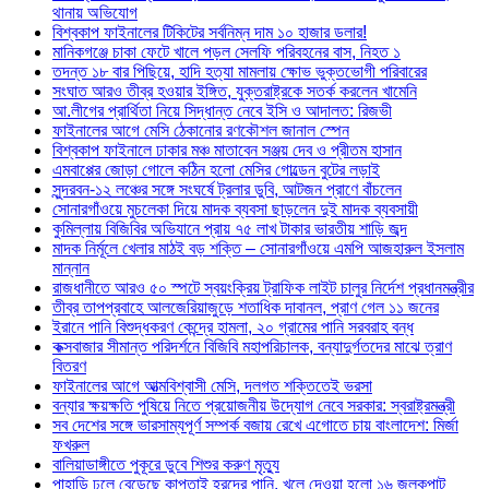
থানায় অভিযোগ
বিশ্বকাপ ফাইনালের টিকিটের সর্বনিম্ন দাম ১০ হাজার ডলার!
মানিকগঞ্জে চাকা ফেটে খালে পড়ল সেলফি পরিবহনের বাস, নিহত ১
তদন্ত ১৮ বার পিছিয়ে, হাদি হত্যা মামলায় ক্ষোভ ভুক্তভোগী পরিবারের
সংঘাত আরও তীব্র হওয়ার ইঙ্গিত, যুক্তরাষ্ট্রকে সতর্ক করলেন খামেনি
আ.লীগের প্রার্থিতা নিয়ে সিদ্ধান্ত নেবে ইসি ও আদালত: রিজভী
ফাইনালের আগে মেসি ঠেকানোর রণকৌশল জানাল স্পেন
বিশ্বকাপ ফাইনালে ঢাকার মঞ্চ মাতাবেন সঞ্জয় দেব ও প্রীতম হাসান
এমবাপ্পের জোড়া গোলে কঠিন হলো মেসির গোল্ডেন বুটের লড়াই
সুন্দরবন-১২ লঞ্চের সঙ্গে সংঘর্ষে ট্রলার ডুবি, আটজন প্রাণে বাঁচলেন
সোনারগাঁওয়ে মুচলেকা দিয়ে মাদক ব্যবসা ছাড়লেন দুই মাদক ব্যবসায়ী
কুমিল্লায় বিজিবির অভিযানে প্রায় ৭৫ লাখ টাকার ভারতীয় শাড়ি জব্দ
মাদক নির্মূলে খেলার মাঠই বড় শক্তি – সোনারগাঁওয়ে এমপি আজহারুল ইসলাম
মান্নান
রাজধানীতে আরও ৫০ স্পটে স্বয়ংক্রিয় ট্রাফিক লাইট চালুর নির্দেশ প্রধানমন্ত্রীর
তীব্র তাপপ্রবাহে আলজেরিয়াজুড়ে শতাধিক দাবানল, প্রাণ গেল ১১ জনের
ইরানে পানি বিশুদ্ধকরণ কেন্দ্রে হামলা, ২০ গ্রামের পানি সরবরাহ বন্ধ
কক্সবাজার সীমান্ত পরিদর্শনে বিজিবি মহাপরিচালক, বন্যাদুর্গতদের মাঝে ত্রাণ
বিতরণ
ফাইনালের আগে আত্মবিশ্বাসী মেসি, দলগত শক্তিতেই ভরসা
বন্যার ক্ষয়ক্ষতি পুষিয়ে নিতে প্রয়োজনীয় উদ্যোগ নেবে সরকার: স্বরাষ্ট্রমন্ত্রী
সব দেশের সঙ্গে ভারসাম্যপূর্ণ সম্পর্ক বজায় রেখে এগোতে চায় বাংলাদেশ: মির্জা
ফখরুল
বালিয়াডাঙ্গীতে পুকূরে ডুবে শিশুর করুণ মৃত্যু
পাহাড়ি ঢলে বেড়েছে কাপ্তাই হ্রদের পানি, খুলে দেওয়া হলো ১৬ জলকপাট