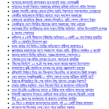
সংসদের মাধ্যমেই বাস্তবায়ন হবে জুলাই সনদ: তথ্যমন্ত্রী
পাহাড়ের সংকট নিরসনে সরকারের কার্যকর ভূমিকা চাইলেন নাহিদ ইসলাম
হরমুজ প্রণালী খোলার কোনো চুক্তি হয়নি: ট্রাম্পকে প্রত্যাখ্যান তেহরানের
বেনজীর আহমেদকে ফিরিয়ে আনতে নতুন পদক্ষেপ সরকারের
মোজতবা খামেনিকে খুঁজছে মোসাদ-সিআইএ, পাল্টা গোপন কৌশলে ইরান
বেনজীরকে দেশে ফিরিয়ে বিচারের আশা সরকারের: শামা ওবায়েদ
বসুন্ধরায় চীনা নাগরিকদের ভাড়া ভবনে ডিবির অভিযান, অবৈধ ভিওআইপি চক্রের
৪ সদস্য গ্রেপ্তার
কুমিল্লা ও ফেনী সীমান্তে বিজিবির অভিযানে ১ কোটি ১৫ লাখ টাকার ভারতীয়
শাড়ি ও মোবাইল ডিসপ্লে জব্দ
ভাড়া বাসায় পর্ন ভিডিও তৈরির অভিযোগে নারীসহ কারাগারে ৪
কক্সবাজার কারাগারের পাশে প্রকাশ্যে পাহাড় কাটা, ঝুঁকিতে মসজিদ ও মার্কেট
বগুড়ার জঙ্গলে ডিবির অভিযান, অস্ত্র-মাদকসহ গ্রেপ্তার ৩
মেঘনার চরে গরু-মহিষ চোরের তাণ্ডব, আতঙ্কে খামারিরা
‘জিনের নির্দেশে’ ১২ ঘণ্টা পর কবর থেকে মায়ের মরদেহ উত্তোলন
কলাবাগানে স্ত্রী-শাশুড়িকে হত্যার পর থানায় আত্মসমর্পণ যুবকের
রাষ্ট্রপতি নির্বাচন নিয়ে বড় সিদ্ধান্ত বিএনপির, যা জানালেন মির্জা ফখরুল
কেন বললেন স্বরাষ্ট্রমন্ত্রী— পুলিশ কোনো দলের লাঠিয়াল বাহিনী নয়?
ইরানের হুঁশিয়ারিতে কি শেষ পর্যন্ত পিছু হটলেন ডোনাল্ড ট্রাম্প?
ঢাকায় হাজির মধুমিতা, নতুন সিনেমা নিয়ে যা জানালেন অভিনেত্রী
নতুন ডিএজি-এএজিদের সততা ও নিষ্ঠার সঙ্গে দায়িত্ব পালনের আহ্বান
শিক্ষার্থী আন্দোলন ইস্যুতে মোদিকে ক্ষমা চাইতে বললেন বিরোধী নেতারা
দীর্ঘ ২০ বছর পর কলকাতায় পা রাখলেন তসলিমা নাসরিন
১৮ দিনে ৩ জাহাজে জলদস্যুদের হামলা, লুট ১০ কোটি টাকার মালামাল
বাংলাদেশের সিনেমায় দেখা যেতে পারে মধুমিতা সরকার