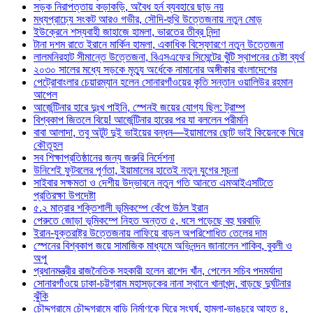
সড়ক নিরাপত্তায় কড়াকড়ি, অবৈধ হর্ন ব্যবহারে ছাড় নয়
মধ্যপ্রাচ্যে সংকট আরও গভীর, সৌদি-হুথি উত্তেজনায় নতুন মোড়
ইউক্রেনে শস্যবাহী জাহাজে হামলা, ভারতের তীব্র নিন্দা
টানা দশম রাতে ইরানে মার্কিন হামলা, একাধিক বিস্ফোরণে নতুন উত্তেজনা
লালমনিরহাট সীমান্তে উত্তেজনা, বিএসএফের সিমেন্টের খুঁটি স্থাপনের চেষ্টা ব্যর্থ
২০৩০ সালের মধ্যে সড়কে মৃত্যু অর্ধেকে নামানোর অঙ্গীকার বাংলাদেশের
পেট্রোবাংলার চেয়ারম্যান হলেন সোনারগাঁওয়ের কৃতি সন্তান ওয়ালিউর রহমান
আপেল
আর্জেন্টিনার হারে দুঃখ পাইনি, স্পেনই জয়ের যোগ্য ছিল: ট্রাম্প
বিশ্বকাপ জিতলে বিয়ে! আর্জেন্টিনার হারের পর যা বললেন পরীমনি
বাবা আলাদা, তবু অটুট দুই ভাইয়ের বন্ধন—ইয়ামালের ছোট ভাই কিয়েনকে ঘিরে
কৌতূহল
সব শিক্ষাপ্রতিষ্ঠানের জন্য জরুরি নির্দেশনা
উনিশেই ফুটবলের পূর্ণতা, ইয়ামালের হাতেই নতুন যুগের সূচনা
সাইবার সক্ষমতা ও দেশীয় উদ্ভাবনে নতুন গতি আনতে এমআইএসটিতে
প্রতিরক্ষা উপদেষ্টা
৫.২ মাত্রার শক্তিশালী ভূমিকম্পে কেঁপে উঠল ইরান
পেরুতে জোড়া ভূমিকম্পে নিহত অন্তত ৫, ধসে পড়েছে বহু ঘরবাড়ি
ইরান-যুক্তরাষ্ট্র উত্তেজনায় লাফিয়ে বাড়ল অপরিশোধিত তেলের দাম
স্পেনের বিশ্বকাপ জয়ে সামাজিক মাধ্যমে অভিনন্দন জানালেন শাকিব, বুবলী ও
অপু
প্রধানমন্ত্রীর রাজনৈতিক সহকারী হলেন রাশেদ খাঁন, পেলেন সচিব পদমর্যাদা
সোনারগাঁওয়ে ঢাকা-চট্টগ্রাম মহাসড়কের নানা স্থানে খানাখন্দ, বাড়ছে দুর্ঘটনার
ঝুঁকি
চৌদ্দগ্রামে চৌদ্দগ্রামে বাড়ি নির্মাণকে ঘিরে সংঘর্ষ, হামলা-ভাঙচুরে আহত ৪,