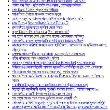
সৌদি-সমর্থিত ইয়েমেনি সেনা শিবিরে হুথিদের হামলা, নিহত ৫৮
‘নাটক বাদ দিয়ে প্রতিশ্রুতি পূরণ করুন’, ট্রাম্পকে কলিবফ
হঠাৎ ডিভোর্স মামলা প্রত্যাহার সঙ্গীতার
মহাখালীতে ট্রেনের ধাক্কায় তরুণের মৃত্যু
মেসিকে হত্যা ও রোনালদোর হোটেলে হামলার পরিকল্পনা ফাঁস
ঈদে মিলাদুন্নবীতে আমিরাতে টানা ৩ দিনের ছুটি
রাজবাড়ীতে ছুরিকাঘাতে যুবলীগ নেতা নিহত
ছেলে থিয়াগো কি বার্সায় যাচ্ছে? যা বললেন মেসি
তনু হত্যা মামলায় ফের গ্রেপ্তার সাবেক সেনাসদস্য হাফিজুর
সোনারগাঁওয়ে এক স্কুলছাত্রীকে লাথি মারার ভিডিও ভাইরাল
আড়াইহাজারে নারীকে ব্যবহার করে ‘হানি ট্র্যাপ’, অপহরণের পর মুক্তিপণ আদায়,
গ্রেপ্তার ৩
রূপগঞ্জে খাবার পানির জন্য হাহাকার, চরম দুর্ভোগে লাখো মানুষ
শহীদ পরিবারের পাশে থাকবো-দিপু ভূঁইয়া
বন্দরে নতুন পানির পাম্প স্থাপনের দাবিতে বিক্ষোভ মিছিল ও মানববন্ধন
সিদ্ধিরগঞ্জে সন্ত্রাসবিরোধী মামলায় ছাত্রলীগ-তাতীলীগের দুই নেতা গ্রেপ্তার ‎
কাঁচামরিচের দাম কমলেও নারায়ণগঞ্জে চড়া সবজির বাজার
সোনারগাঁওয়ে অটোরিকশা চালক হত্যার বিচারের দাবিতে মানববন্ধন ও বিক্ষোভ
মিছিল
চার বগি লাইনচ্যুত, ঢাকা-ময়মনসিংহ রেলপথে ট্রেন চলাচল বন্ধ
সিলেটে দুই যাত্রীবাহী বাসের মুখোমুখি সংঘর্ষে নিহত ৯, আহত অন্তত ১৫
সোনারগাঁওয়ে অটোরিকশাচালকের রহস্যজনক মৃত্যু
শো শেষে ফেরার পথে সড়ক দুর্ঘটনায় আহত মৌসুমী মৌ
সোনারগাঁওয়ে বিশ্ব মাতৃদুগ্ধ সপ্তাহ উপলক্ষে র‍্যালি ও সচেতনতামূলক কর্মসূচি
আকাশে ট্রাম্পের ‘মেরিন ওয়ান’ ও যাত্রীবাহী বিমানের দূরত্ব কমে যাওয়ায় তদন্ত