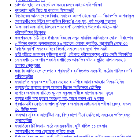
চট্টগ্রাম ছাড়া সব বোর্ডে যথাসময়ে চলবে এইচএসসি পরীক্ষা
পদত্যাগ দাবি নিয়ে যা বললেন শিক্ষামন্ত্রী
‘বিচারকের আসন থেকে বিদায়, ন্যায়ের আদর্শ থেকে নয়’— বিচারপতি আশফাকুল
সোনারগাঁওয়ের লিটল ম্যাগাজিন কিনতু’র এক যুগ, বর্ষা সংখ্যা প্রকাশ
‘এক দফা এক দাবি, মিলনের পদত্যাগ’ স্লোগানে উত্তরায় এইচএসসি
পরীক্ষার্থীদের বিক্ষোভ
কংগ্রেসকে চিঠি দিয়ে ইরানের বিরুদ্ধে নতুন সামরিক অভিযানের ঘোষণা ট্রাম্পের
৮ দিনের বন্যায় কক্সবাজারের ৪৯ শতাংশ এলাকা প্লাবিত, প্রাণহানি বেড়ে ৩২
‘ফার্মের মুরগি’ মন্তব্য ঘিরে বিতর্ক, সমালোচনার মুখে শিক্ষামন্ত্রী
ভারী বৃষ্টিতে জলমগ্ন কুমিল্লা নগরী, নৌকায় পরীক্ষাকেন্দ্রে এইচএসসি শিক্ষার্থীরা
সোনারগাঁওয়ে জাপান প্রবাসীর গাড়িতে ডাকাতির ঘটনায় লুন্ঠিত মালামালসহ ৪
ডাকাত গ্রেপ্তার
ধর্ষণের অভিযোগে গ্রেপ্তার শ্রাবন্তীর ব্যক্তিগত সহকারী, কঠোর শাস্তির দাবি
অভিনেত্রীর
বন্যাদুর্গত মানুষ ও প্রাণীদের সহায়তায় এগিয়ে আসার আহ্বান নিলয়-হিমির
বন্যাদুর্গত মানুষের জন্য অনুদান দিলেন অভিনেতা তৌসিফ
যশোরে জলাবদ্ধ বাড়িতে ঘুমন্ত স্কুলছাত্রীকে সাপের কামড়, মৃত্যু
বন্যার পানি ঘরে ঢুকলে আতঙ্ক নয়, আগে করুন এই ৭ কাজ
প্রধানমন্ত্রীর ফোনে বদলাল কুমিল্লার জলাবদ্ধ এইচএসসি পরীক্ষা কেন্দ্র, বাড়ল
৩০ মিনিট সময়
ভিএআর সুবিধায় আর্জেন্টিনা নয়, বিশ্বকাপে শীর্ষে মেক্সিকো; সবচেয়ে ক্ষতিগ্রস্ত
ক্রোয়েশিয়া
বন্যার্তদের চিকিৎসায় মাঠে স্বাস্থ্যকর্মীরা, ছুটি বাতিল ১১ জেলায়
সোনারগাঁওয়ে বাবা ছেলেকে কুপিয়ে জখম
ইরানের বিরুদ্ধে কড়া বার্তা সৌদি আরব, আন্তর্জাতিক আইন লঙ্ঘনের অভিযোগ