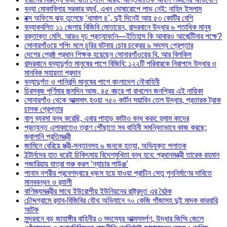
বন্যা মোকাবিলায় সরকার ব্যর্থ, এখন দোষারোপে লাভ নেই: নাহিদ ইসলাম
বক্স অফিসে ঝড় তুলেছে ‘ধামাল ৪’, দুই দিনেই আয় ৫৩ কোটির বেশি
বন্যাকবলিত ১১ জেলায় বিজিবি মোতায়েন, বান্দরবানে উদ্ধার ৬ শতাধিক মানুষ
রক্তাক্ত মেসি, আরও দৃঢ় প্রত্যাবর্তন—ইতিহাস কি আবারও আর্জেন্টিনার পক্ষে?
সোনারগাঁওয়ে শপিং মলে চুরির ঘটনায় চোর চক্রের ৯ সদস্য গ্রেপ্তার
দেশের শ্রেষ্ঠ প্রধান শিক্ষক হয়েছেন সোনারগাঁওয়ের বি. আর বিলকিস
বান্দরবানে বন্যাদুর্গত মানুষের পাশে বিজিবি: ১২২টি পরিবারকে নিরাপদে উদ্ধার ও
মানবিক সহায়তা প্রদান
বন্যাদুর্গত ও পানিবন্দি মানুষের পাশে বাংলাদেশ নৌবাহিনী
চিরসবুজ পূর্ণিমার জন্মদিন আজ, ৪৫ বছরে পা রাখলেন জনপ্রিয় এই নায়িকা
সোনারগাঁও থেকে আত্মসাৎ হওয়া ৭৫০ কার্টন সয়াবিন তেল উদ্ধার, প্রতারক ট্রাক
চালক গ্রেপ্তার
বালু ব্যবসা বন্ধ করেছি, এবার পাহাড় কাটাও বন্ধ করব: হুমাম কাদের
প্রত্যন্ত এলাকাতেও ত্রাণ পৌঁছাতে সব বাহিনী সমন্বিতভাবে কাজ করছে:
জ্বালানি প্রতিমন্ত্রী
জামিনে বেরিয়ে স্ত্রী-সন্তানসহ ৬ জনকে হত্যা, অভিযুক্ত পলাতক
ইন্টার্নদের হাত ধরেই চিকিৎসায় বিদেশমুখিতা বন্ধ হবে: প্রধানমন্ত্রী তারেক রহমান
গজারিয়ায় যাত্রা শুরু করল ‘ন্যাচার লাউঞ্জ’
পানাম নগরীর প্রবেশদ্বারে ধ্বংস হয়ে যাওয়া প্রাচীন সেতু পুননির্মাণের দাবিতে
মানববন্ধন ও র‌্যালী
বাণিজ্যমন্ত্রীর সাথে ইউরোপীয় ইউনিয়নের রাষ্ট্রদূত এর বৈঠক
চৌদ্দগ্রামে র‌্যাব-বিজিবির যৌথ অভিযানে ৭০ কেজি গাঁজাসহ দুই মাদক কারবারি
আটক
সুন্দরবনে বড় জাহাঙ্গীর বাহিনীর ৩ সদস্যের আত্মসমর্পণ, উদ্ধার জিম্মি জেলে