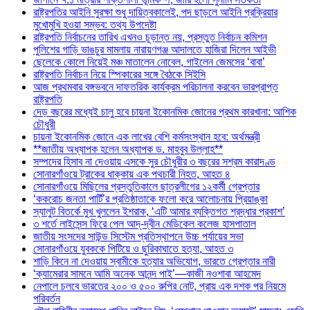
রাষ্ট্রপতির আইনি সুরক্ষা শুধু দায়িত্বকালেই, পদ ছাড়লে আইনি প্রক্রিয়ার
মুখোমুখি হওয়া সম্ভব: তথ্য উপদেষ্টা
রাষ্ট্রপতি নির্বাচনের তারিখ এখনও চূড়ান্ত নয়, প্রস্তুত নির্বাচন কমিশন
পুলিশের গাড়ি ভাঙচুর মামলায় নারায়ণগঞ্জ আদালতে হাজিরা দিলেন আইভী
ছেলেকে কোলে নিয়েই মঞ্চ মাতালেন নোবেল, গাইলেন জেমসের ‘বাবা’
রাষ্ট্রপতি নির্বাচন নিয়ে স্পিকারের সঙ্গে বৈঠকে সিইসি
আজ প্রথমবার বঙ্গভবনে দাফতরিক কার্যক্রম পরিচালনা করবেন ভারপ্রাপ্ত
রাষ্ট্রপতি
দেড় বছরের মধ্যেই চালু হবে চায়না ইকোনমিক জোনের প্রথম কারখানা: আশিক
চৌধুরী
চায়না ইকোনমিক জোনে এক লাখের বেশি কর্মসংস্থান হবে: অর্থমন্ত্রী
**জাতীয় অধ্যাপক হলেন অধ্যাপক ড. মাহবুব উল্লাহ**
সম্পদের হিসাব না দেওয়ায় এসকে সুর চৌধুরীর ৩ বছরের সশ্রম কারাদণ্ড
সোনারগাঁওয়ে ট্রাকের ধাক্কায় এক পথচারী নিহত, আহত ৪
সোনারগাঁওয়ে মিছিলের প্রস্তুতিকালে ছাত্রলীগের ১২কর্মী গ্রেপ্তার
‘ককরোচ জনতা পার্টি’র প্রতিষ্ঠাতাকে ফলো করে আলোচনায় প্রিয়াঙ্কা
স্যালুট বিতর্কে মুখ খুললেন ইশরাক, ‘এটি আমার ব্যক্তিগত শ্রদ্ধার প্রকাশ’
৩ শর্তে লাইসেন্স ফিরে পেল আদ্-দ্বীন মেডিকেল কলেজ হাসপাতাল
জাতীয় সংসদের সাউন্ড সিস্টেম প্রতিস্থাপনে উচ্চ পর্যায়ের সভা
সোনারগাঁওয়ে যুবককে পিটিয়ে ও ছুরিকাঘাতে হত্যা, আহত ৩
শাড়ি কিনে না দেওয়ায় স্বামীকে হত্যার অভিযোগ, ভারতে গ্রেপ্তার নারী
‘ক্যামেরার সামনে আমি অনেক আনন্দ পাই’—কাজী নওশাবা আহমেদ
নেপালে চলবে ভারতের ২০০ ও ৫০০ রুপির নোট, প্রায় এক দশক পর নিয়মে
পরিবর্তন