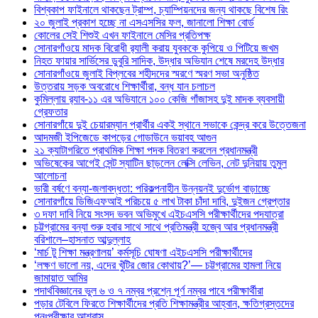
বিশ্বকাপ ফাইনালে থাকছেন ট্রাম্প, চ্যাম্পিয়নদের জন্য থাকছে বিশেষ রিং
২০ জুলাই প্রকাশ হচ্ছে না এসএসসির ফল, জানালো শিক্ষা বোর্ড
কোলের সেই শিশুই এখন ফাইনালে মেসির প্রতিপক্ষ
সোনারগাঁওয়ে মাদক বিরোধী র‌্যালী করায় যুবককে কুপিয়ে ও পিটিয়ে জখম
নিহত ফায়ার সার্ভিসের ডুবুরি সাদিক, উদ্ধার অভিযান শেষে মরদেহ উদ্ধার
সোনারগাঁওয়ে জুলাই বিপ্লবের শহীদদের স্মরণে স্মরণ সভা অনুষ্ঠিত
উত্তরায় সড়ক অবরোধে শিক্ষার্থীরা, বন্ধ যান চলাচল
কুমিল্লায় র‍্যাব-১১ এর অভিযানে ১০০ কেজি গাঁজাসহ দুই মাদক ব্যবসায়ী
গ্রেফতার
সোনারগাঁয়ে দুই চেয়ারম্যান প্রার্থীর একই স্থানে সভাকে কেন্দ্র করে উত্তেজনা
আদমজী ইপিজেডে কাপড়ের গোডাউনে ভয়াবহ আগুন
২১ ক্যাটাগরিতে প্রাথমিক শিক্ষা পদক বিতরণ করলেন প্রধানমন্ত্রী
অভিষেকের আগেই সেন্ট স্যাটিন ছাড়লেন লেক্সি লেভিন, নেট দুনিয়ায় তুমুল
আলোচনা
ভারী বর্ষণে বন্যা-জলাবদ্ধতা: পরিকল্পনাহীন উন্নয়নই দুর্ভোগ বাড়াচ্ছে
সোনারগাঁয়ে ডিজিএফআই পরিচয়ে ৫ লাখ টাকা চাঁদা দাবি, দুইজন গ্রেপ্তার
৩ দফা দাবি নিয়ে সংসদ ভবন অভিমুখে এইচএসসি পরীক্ষার্থীদের পদযাত্রা
চট্টগ্রামের বন্যা শুরু হবার সাথে সাথে প্রতিমন্ত্রী হজ্বে আর প্রধানমন্ত্রী
বরিশালে–হাসনাত আব্দুল্লাহ
‘মার্চ টু শিক্ষা মন্ত্রণালয়’ কর্মসূচি ঘোষণা এইচএসসি পরীক্ষার্থীদের
‘লক্ষণ ভালো নয়, এদের খুঁটির জোর কোথায়?’— চট্টগ্রামের হামলা নিয়ে
জামায়াত আমির
পদার্থবিজ্ঞানের ভুল ৬ ও ৭ নম্বর প্রশ্নে পূর্ণ নম্বর পাবে পরীক্ষার্থীরা
পড়ার টেবিলে ফিরতে শিক্ষার্থীদের প্রতি শিক্ষামন্ত্রীর আহ্বান, ক্ষতিগ্রস্তদের
পুনঃপরীক্ষার আশ্বাস