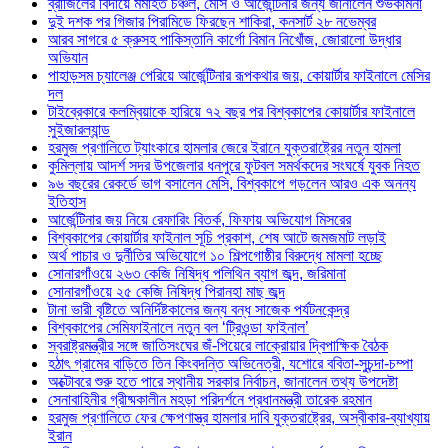
ব্রাজিলের বিদায়ে মর্মাহত চঞ্চল, মেসি ও আর্জেন্টিনার জন্য জানালেন শুভকামনা
দুই দশক পর গিজার পিরামিডে ফিরছেন শাকিরা, কনসার্ট ২৮ নভেম্বর
আরব সাগরে ৫ ক্রুসহ পাকিস্তানি কার্গো বিমান নিখোঁজ, জোরালো উদ্ধার
অভিযান
পাহাড়সম চ্যালেঞ্জ পেরিয়ে আর্জেন্টিনার রূপকথার জয়, কোয়ার্টার ফাইনালে মেসির
দল
টাইব্রেকারে কলম্বিয়াকে হারিয়ে ৭২ বছর পর বিশ্বকাপের কোয়ার্টার ফাইনালে
সুইজারল্যান্ড
হরমুজ প্রণালিতে ট্যাংকারে হামলার জেরে ইরানে যুক্তরাষ্ট্রের নতুন হামলা
কুমিল্লায় আদর্শ সদর উপজেলার ধনপুরে ফুটবল সমর্থকদের সংঘর্ষে যুবক নিহত
৯৬ বছরের রেকর্ডে ভাগ বসালেন মেসি, বিশ্বকাপে গড়লেন আরও এক অনন্য
ইতিহাস
আর্জেন্টিনার জয় নিয়ে রেফারিং বিতর্ক, ফিফায় অভিযোগ মিসরের
বিশ্বকাপের কোয়ার্টার ফাইনাল সূচি প্রকাশ, শেষ আটে জমজমাট লড়াই
অর্থ পাচার ও দুর্নীতির অভিযোগে ১০ শিল্পগোষ্ঠীর বিরুদ্ধে মামলা হচ্ছে
সোনারগাঁওয়ে ২৬৩ কেজি নিষিদ্ধ পলিথিন ব্যাগ জব্দ, জরিমানা
সোনারগাঁওয়ে ২৫ কেজি নিষিদ্ধ পিরানহা মাছ জব্দ
টানা ভারী বৃষ্টিতে অনির্দিষ্টকালের জন্য বন্ধ সাজেক পর্যটনকেন্দ্র
বিশ্বকাপের সেমিফাইনালে নতুন বল ‘ট্রিওন্ডা ফাইনাল’
স্বরাষ্ট্রমন্ত্রীর সঙ্গে জাতিসংঘের জঁ-পিয়েরে লাক্রোয়ার দ্বিপাক্ষিক বৈঠক
হঠাৎ গ্রামের বাড়িতে তিন কিংবদন্তি অভিনেত্রী, যশোরে ববিতা-সুচন্দা-চম্পা
অক্টোবরে শুরু হতে পারে স্থানীয় সরকার নির্বাচন, জানালেন তথ্য উপদেষ্টা
সেনাবাহিনীর গ্রীষ্মকালীন মহড়া পরিদর্শনে প্রধানমন্ত্রী তারেক রহমান
হরমুজ প্রণালিতে ফের ক্ষেপণাস্ত্র হামলার দাবি যুক্তরাষ্ট্রের, অস্বীকার-ব্যাখ্যায়
ইরান