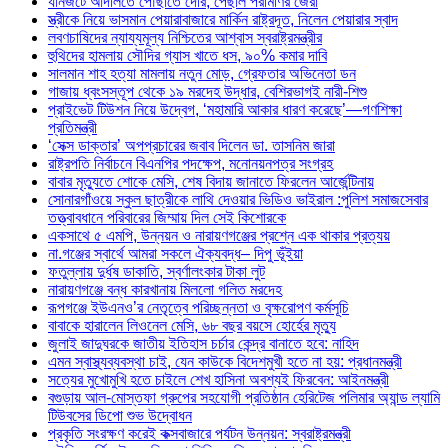
যানজটে আদালতে পৌঁছাতে দেরি, পেছাল পরীমণির জেরা
স্ত্রীকে নিয়ে ভাসমান পেয়ারাবাজারে মার্কিন রাষ্ট্রদূত, নিলেন পেয়ারার স্বাদ
লবণচাষিদের ন্যায্যমূল্য নিশ্চিতের আশ্বাস স্বরাষ্ট্রমন্ত্রীর
হুথিদের হামলায় সৌদির গ্যাস খাতে ধস, ৯০% কমার দাবি
সালমান শাহ হত্যা মামলায় নতুন মোড়, গ্রেফতার অভিনেতা ডন
গাজায় ধ্বংসস্তূপ থেকে ১৯ মরদেহ উদ্ধার, বেশিরভাগই নারী-শিশু
প্রাইভেট টিউশন নিয়ে উদ্বেগ, ‘মহামারি আকার ধারণ করেছে’—গণশিক্ষা
প্রতিমন্ত্রী
‘সেক্স ডাক্তার’ অপপ্রচারের জবাব দিলেন ডা. তাসনিম জারা
রাষ্ট্রপতি নির্বাচনে বিএনপির পদক্ষেপ, মনোনয়নপত্র সংগ্রহ
বাবার মৃত্যুতে শোকে মেসি, শেষ বিদায় জানাতে ফিরলেন আর্জেন্টিনায়
সোনারগাঁওয়ে স্কুল ছাত্রীকে লাথি দেওয়ার ভিডিও ভাইরাল :পুলিশ সমাজসেবার
তত্ত্বাবধানে পরিবারের জিম্মায় দিল সেই কিশোরকে
একসাথে ৫ এমপি, উন্নয়ন ও নারায়ণগঞ্জের প্রশ্নে এক থাকার প্রত্যয়
না.গঞ্জের স্বার্থে আমরা সকলে ঐক্যবদ্ধ– দিপু ভূঁইয়া
ফতুল্লায় দুর্ধষ ডাকাতি, স্বর্ণালংকার টাকা লুট
নারায়ণগঞ্জে বন্ধ কারখানায় মিললো গলিত মরদেহ
রূপগঞ্জে ইউএনও’র নেতৃত্বে পরিচ্ছন্নতা ও বৃক্ষরোপণ কর্মসূচি
বাবাকে হারালেন লিওনেল মেসি, ৬৮ বছর বয়সে হোর্হের মৃত্যু
জুলাই জাদুঘরকে জাতীয় ইতিহাস চর্চার কেন্দ্র বানাতে হবে: নাহিদ
এমন স্বাস্থ্যব্যবস্থা চাই, যেন কাউকে বিদেশমুখী হতে না হয়: প্রধানমন্ত্রী
সত্যের মুখোমুখি হতে চাইলে শেখ হাসিনা অবশ্যই ফিরবেন: আইনমন্ত্রী
বগুড়ায় আল-মোস্তফা গ্রুপের সহযোগী প্রতিষ্ঠান হেরিটেজ পলিমার অ্যান্ড ল্যামি
টিউবসের ডিপো শুভ উদ্বোধন
প্রকৃতি সংরক্ষণ করেই কক্সবাজারে পর্যটন উন্নয়ন: স্বরাষ্ট্রমন্ত্রী