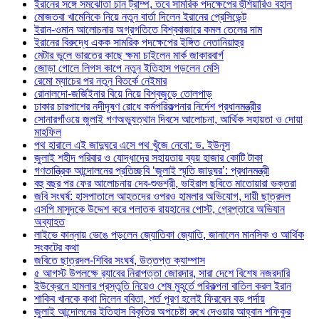
ইরানের সঙ্গে সমঝোতা চান ট্রাম্প, তবে সামরিক পদক্ষেপের হুঁশিয়ারিও বহাল
মোজতবা খামেনিকে নিয়ে নতুন বার্তা দিলেন ইরানের প্রেসিডেন্ট
ইরান-ওমান আলোচনার অগ্রগতিতে বিশ্ববাজারে কমল তেলের দাম
ইরানের বিরুদ্ধে একক সামরিক পদক্ষেপের ইঙ্গিত নেতানিয়াহুর
মেটার ভুলে ভারতের কাছে ক্ষমা চাইলেন মার্ক জাকারবার্গ
জোড়া গোলে লিগস কাপে নতুন ইতিহাস গড়লেন মেসি
রেমো ম্যাচের পর নতুন বিতর্কে নেইমার
রোনালদো-জর্জিইনার বিয়ে নিয়ে বিশ্বজুড়ে তোলপাড়
ঢাকার চারপাশের নদীদূষণ রোধে কর্মপরিকল্পনার নির্দেশ প্রধানমন্ত্রীর
সোনারগাঁওয়ে জুলাই গণঅভ্যুত্থান দিবসে আলোচনা, আর্থিক সহায়তা ও দোয়া
মাহফিল
পথ হারালে এই জাদুঘরে এসে পথ খুঁজে নেবো: ড. ইউনূস
জুলাই শহীদ পরিবার ও যোদ্ধাদের সহায়তায় ব্যয় হাজার কোটি টাকা
গণতান্ত্রিক আন্দোলনের প্রতিচ্ছবি ‘জুলাই স্মৃতি জাদুঘর’: প্রধানমন্ত্রী
বহু বছর পর ফের আলোচনায় দেব-শুভশ্রী, ভাইরাল ছবিতে মাতোয়ারা ভক্তরা
জবি সংঘর্ষ: হাসপাতালে আহতদের ওপরও হামলার অভিযোগ, দায়ী ছাত্রদল
এসপি মাসুদকে উদ্দেশ করে পলাতক রায়হানের পোস্ট, গ্রেপ্তারে অভিযান
অব্যাহত
লাইভে কান্নায় ভেঙে পড়লেন জ্যোতিকা জ্যোতি, জানালেন মানসিক ও আর্থিক
সংকটের কথা
জবিতে ছাত্রদল-শিবির সংঘর্ষ, উত্তপ্ত ক্যাম্পাস
৫ আগস্ট উপলক্ষে র‌্যাবের নিরাপত্তা জোরদার, সারা দেশে বিশেষ নজরদারি
ইউক্রেনে হামলার প্রস্তুতি নিয়েও শেষ মুহূর্তে পরিকল্পনা বাতিল করল ইরান
শাকিব খানকে কথা দিলেন ববিতা, শর্ত পূরণ হলেই ফিরবেন বড় পর্দায়
জুলাই আন্দোলনের ইতিহাস বিকৃতির অপচেষ্টা রুখে দেওয়ার আহ্বান শফিকুর