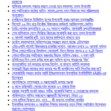
রহমানের
হাসিনার বক্তব্য প্রচার করলে নেওয়া হবে ব্যবস্থা: তথ্য উপদেষ্টা
গুম প্রতিরোধে কঠোর আইন, মৃত্যুদণ্ডসহ নতুন বিধানের সড়া মন্ত্রিসভায়
অনুমোদন
চলচ্চিত্র শিল্পকে ডিজিটাল যুগের উপযোগী করার আহ্বান তথ্যমন্ত্রীর
সিলেটে ২৬ দিন ধরে নিখোঁজ বিমানবন্দর কর্মকর্তা আরিফুল্লাহ জেলিন
তৈরি পোশাক রপ্তানিতে ১৪.৭৩ শতাংশ প্রবৃদ্ধি, আশাবাদী রপ্তানিকারকরা
শেখ হাসিনাকে দেশে ফিরিয়ে বিচারের মুখোমুখি করা হবে: তথ্য উপদেষ্টা
৫ আগস্ট সরকারি ছুটি, তবে যাদের কর্মস্থলে থাকতে হবে
দুর্যোগ ব্যবস্থাপনা অধিদপ্তরের প্রকল্পে বদলে যাচ্ছে চৌদ্দগ্রাম
এইচএসসি পাসেই বিমানবন্দরে চাকরির সুযোগ, আবেদন চলবে ৩১ আগস্ট পর্যন্ত
তীব্র লোডশেডিংয়ে বিপর্যস্ত সোনারগাঁ, দিনে মিলছে মাত্র ৪-৫ ঘণ্টা বিদ্যুৎ
লোডশেডিংয়ের প্রতিবাদে বরগুনায় বিদ্যুৎ অফিস ঘেরাও, ৭ দফা দাবি
হলিউডের তিন মেগা ছবির সঙ্গে বক্স অফিস যুদ্ধে শাহরুখের ‘কিং’
অননুমোদিত হর্ন ব্যবহার বন্ধের নির্দেশ, না মানলে আইনি ব্যবস্থা
অ্যাডাল্ট ফিল্মে কাজের কথা জানার পর কী বলেছিলেন সানি লিওনির বাবা-মা?
সেনাবাহিনী প্রধান কর্তৃক আর্মি ইন্টারন্যাশনাল ইসলামিক ইনস্টিটিউট (AIII)-এর
উদ্বোধন
আগস্টজুড়ে তাপপ্রবাহ ও স্বল্পমেয়াদি বন্যার শঙ্কা
৬ মাসে ভরিপ্রতি সোনার দাম কমেছে ৬৭ হাজার টাকা
হরমুজ প্রণালী সংকট আরও গভীর, মুখোমুখি ট্রাম্প ও তেহরানের বক্তব্য
পাকিস্তানে শান্তি সমাবেশে আত্মঘাতী বিস্ফোরণ, নিহত ১৩
শেখ হাসিনা ফিরতে চান, তবে… কী বললেন তসলিমা নাসরিন
ইসলামিক মূল্যবোধ ও আধুনিক শিক্ষার সমন্বয়ে নতুন শিক্ষা প্রতিষ্ঠান উদ্বোধন
করলেন সেনাপ্রধান