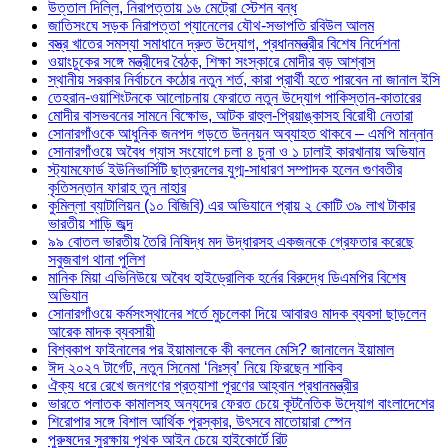
উত্তাল দিল্লি, নিরাপত্তায় ১৬ মেট্রো স্টেশন বন্ধ
জাতিসংঘে সড়ক নিরাপত্তা প্যানেলের যৌথ-সভাপতি রবিউল আলম
বস্ত্র খাতের সমস্যা সমাধানে দ্রুত উদ্যোগ, প্রধানমন্ত্রীর বিশেষ নির্দেশনা
ওয়াংচুকের সঙ্গে মন্ত্রীদের বৈঠক, শিক্ষা সংস্কারে মোদীর বড় আশ্বাস
স্থানীয় সরকার নির্বাচনে কঠোর নতুন শর্ত, কারা প্রার্থী হতে পারবেন না জানাল ইসি
তেহরান-ওয়াশিংটনকে আলোচনায় ফেরাতে নতুন উদ্যোগ পাকিস্তান-কাতারের
মোদীর বাসভবনের সামনে বিক্ষোভ, আটক রাহুল-প্রিয়াঙ্কাসহ বিরোধী নেতারা
সোনারগাঁওকে আধুনিক জনপদ গড়তে উন্নয়ন অব্যাহত থাকবে – এমপি মান্নান
সোনারগাঁওয়ে অবৈধ গ্যাস সংযোগে চলা ৪ চুনা ও ১ ঢালাই কারখানায় অভিযান
স্ট্যামফোর্ড ইউনিভার্সিটি ছাত্রদলের যুগ্ম-সাধারণ সম্পাদক হলেন গুণবতীর
কৃতিসন্তান ফারাহ তুন নাহার
কুমিল্লা ব্যাটালিয়ন (১০ বিজিবি) এর অভিযানে প্রায় ২ কোটি ৩৯ লাখ টাকার
ভারতীয় শাড়ি জব্দ
৯৯ বোতল ভারতীয় তৈরি নিষিদ্ধ মদ উদ্ধারসহ একজনকে গ্রেফতার করেছে
সবুজবাগ থানা পুলিশ
মানিক মিয়া এভিনিউয়ে অবৈধ হাইড্রোলিক হর্নের বিরুদ্ধে ডিএমপির বিশেষ
অভিযান
সোনারগাঁওয়ে কর্মসংস্থানের শর্তে মুচলেকা দিয়ে আবারও মাদক ব্যবসা ছাড়লেন
আরেক মাদক ব্যবসায়ী
বিশ্বকাপ ফাইনালের পর ইয়ামালকে কী বললেন মেসি? জানালেন ইয়ামাল
ঈদ ২০২৭ টার্গেট, নতুন সিনেমা ‘নিঃস্ব’ নিয়ে ফিরছেন শাকিব
ঐক্য ধরে রেখে জনগণের প্রত্যাশা পূরণের আহ্বান প্রধানমন্ত্রীর
ভারতে পলাতক কামালসহ অন্যদের ফেরত চেয়ে কূটনৈতিক উদ্যোগ বাংলাদেশের
শিরোপার সঙ্গে বিশাল আর্থিক পুরস্কার, উৎসবে মাতোয়ারা স্পেন
পুরুষদের সুরক্ষায় পৃথক আইন চেয়ে হাইকোর্টে রিট