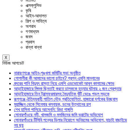
মতামত
এক্সক্লুসিভ
কৃষি
আইন-আদালত
শিল্প ও সাহিত্য
অপরাধ
গণমাধ্যম
জবস
প্রবাস
রান্না বান্না
X
নিউজ আপডেট
নারায়ণগঞ্জে আইন-শৃঙ্খলা কমিটির সভা অনুষ্ঠিত
গোপালীরা কী আমাদের ভালো চাইবে? প্রশ্ন এমপি মান্নানের
বন্দরের পানি বিদ্যুৎ রাস্তা নিয়ে এমপি এডভোকেট আবুল কালামের ক্ষোভ
আড়াইহাজারে মিশুক ছিনতাই করতে চালককে হত্যার ঘটনায় ২ জন গ্রেপ্তার
আড়াইহাজারে তিন ট্রান্সফরমারসহ বৈদ্যুতিক খুঁটি ভেঙে পড়ল সড়কে
রূপগঞ্জে ঐতিহ্যবাহী পাতিল দৌড় প্রতিযোগিতা, হাজারো দর্শকের উচ্ছ্বাস
মুয়াজ্জিন থেকে সিনেমার খলনায়ক, ডনের উত্থানের গল্প
শেখ হাসিনা পালিয়ে আসেননি: রিভা গাঙ্গুলি
সোনারগাঁওয়ে নদী, খাসজমি ও মসজিদের জমি ভরাটের অভিযোগ
সোনারগাঁওয়ে টিসিবি পন্যের ডিলার নিয়োগে অনিয়মের অভিযোগ, যাচাই বাছাইয়ে
নয় ছয়