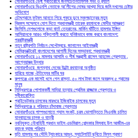
সোনারগাঁওয়ে ডেঙ্গু প্রতিরোধে জনসচেতনতামূলক সভা ও র‍্যালি
সোনারগাঁওয়ে বিএনপি নেতাকে আ’লীগের দোষর আখ্যা দিয়ে জমি দখলের চেষ্টার
অভিযোগ
চৌদ্দগ্রামে ফুটবল আনতে গিয়ে পুকুরে ডুবে স্কুলছাত্রের মৃত্যু
ব্রিকস সম্মেলনে যোগ দিতে প্রধানমন্ত্রী তারেক রহমানকে মোদীর আমন্ত্রণ
জিসিসি দেশগুলোকে কড়া বার্তা তেহরানের, মার্কিন ঘাঁটিতে হামলার ইঙ্গিত
আসিয়ানকে আরও শক্তিশালী করতে ঘনিষ্ঠভাবে কাজ করবে বাংলাদেশ:
পররাষ্ট্রমন্ত্রী
নতুন রাষ্ট্রপতি নির্বাচন সেপ্টেম্বরে, জানালেন আইনমন্ত্রী
সেমিকন্ডাক্টরেই বাংলাদেশের আগামী দিনের সম্ভাবনা: প্রধানমন্ত্রী
সোনারগাঁওয়ে ১২ মামলার আসামি ও শীর্ষ সন্ত্রাসী রাসেল আহমেদ গ্রেপ্তার ,
আগ্নেয়াস্ত্র উদ্ধার
সোনারগাঁওয়ে জগন্নাথ দেবের উল্টো রথযাত্রা অনুষ্ঠিত
হারিয়ে যাচ্ছে ঐতিহ্যের মাটির ঘর
রুপগঞ্জে এক মাসেই ধসে গেল রাস্তা, ৫০ লাখ টাকা জলে অবরুদ্ধ ৫ গ্রামের
মানুষ
সিদ্ধিরগঞ্জে পোশাককর্মী সাদিয়া হত্যায় প্রেমিক রাজ্জাক গ্রেপ্তার ও
স্বীকারোক্তি
প্রাইভেটকার চালকের মারধরে ইজিবাইক চালকের মৃত্যু
সিদ্ধিরগঞ্জে ৪ পরিবহন চাঁদাবাজ গ্রেপ্তার
সোনারগাঁওয়ে পাম্পগুলোতে গ্যাস সংকট, চরম ভোগান্তিতে সিএনজি চালিত
যানবাহনের চালক ও যাত্রী
নবনিযুক্ত নৌবাহিনী প্রধান ভাইস এডমিরাল খোন্দকার মিসবাহ উল আজীম-এর
র‍্যাংক ব্যাজ পরিধান
হুতি হামলার পর সৌদি ট্যাংকারে আগুন, স্যাটেলাইট ছবিতে মিলল প্রমাণ