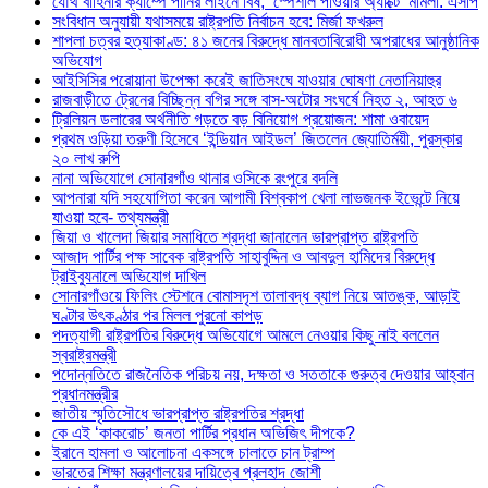
যৌথ বাহিনীর ক্যাম্পে পানির লাইনে বিষ, ‘স্পেশাল পাওয়ার অ্যাক্টে’ মামলা: এসপি
সংবিধান অনুযায়ী যথাসময়ে রাষ্ট্রপতি নির্বাচন হবে: মির্জা ফখরুল
শাপলা চত্বর হত্যাকাণ্ড: ৪১ জনের বিরুদ্ধে মানবতাবিরোধী অপরাধের আনুষ্ঠানিক
অভিযোগ
আইসিসির পরোয়ানা উপেক্ষা করেই জাতিসংঘে যাওয়ার ঘোষণা নেতানিয়াহুর
রাজবাড়ীতে ট্রেনের বিচ্ছিন্ন বগির সঙ্গে বাস-অটোর সংঘর্ষে নিহত ২, আহত ৬
ট্রিলিয়ন ডলারের অর্থনীতি গড়তে বড় বিনিয়োগ প্রয়োজন: শামা ওবায়েদ
প্রথম ওড়িয়া তরুণী হিসেবে ‘ইন্ডিয়ান আইডল’ জিতলেন জ্যোতির্ময়ী, পুরস্কার
২০ লাখ রুপি
নানা অভিযোগে সোনারগাঁও থানার ওসিকে রংপুরে বদলি
আপনারা যদি সহযোগিতা করেন আগামী বিশ্বকাপ খেলা লাভজনক ইভেন্টে নিয়ে
যাওয়া হবে- তথ্যমন্ত্রী
জিয়া ও খালেদা জিয়ার সমাধিতে শ্রদ্ধা জানালেন ভারপ্রাপ্ত রাষ্ট্রপতি
আজাদ পার্টির পক্ষ সাবেক রাষ্ট্রপতি সাহাবুদ্দিন ও আবদুল হামিদের বিরুদ্ধে
ট্রাইব্যুনালে অভিযোগ দাখিল
সোনারগাঁওয়ে ফিলিং স্টেশনে বোমাসদৃশ তালাবদ্ধ ব্যাগ নিয়ে আতঙ্ক, আড়াই
ঘণ্টার উৎকণ্ঠার পর মিলল পুরনো কাপড়
পদত্যাগী রাষ্ট্রপতির বিরুদ্ধে অভিযোগে আমলে নেওয়ার কিছু নাই বললেন
স্বরাষ্ট্রমন্ত্রী
পদোন্নতিতে রাজনৈতিক পরিচয় নয়, দক্ষতা ও সততাকে গুরুত্ব দেওয়ার আহ্বান
প্রধানমন্ত্রীর
জাতীয় স্মৃতিসৌধে ভারপ্রাপ্ত রাষ্ট্রপতির শ্রদ্ধা
কে এই ‘কাকরোচ’ জনতা পার্টির প্রধান অভিজিৎ দীপকে?
ইরানে হামলা ও আলোচনা একসঙ্গে চালাতে চান ট্রাম্প
ভারতের শিক্ষা মন্ত্রণালয়ের দায়িত্বে প্রলহাদ জোশী