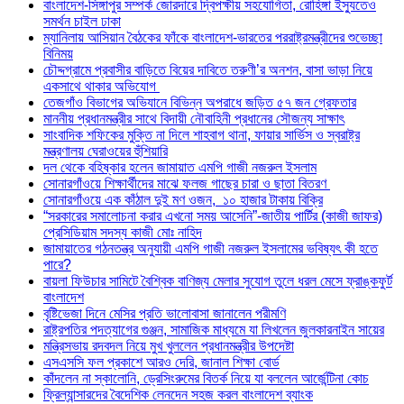
বাংলাদেশ-সিঙ্গাপুর সম্পর্ক জোরদারে দ্বিপক্ষীয় সহযোগিতা, রোহিঙ্গা ইস্যুতেও
সমর্থন চাইল ঢাকা
ম্যানিলায় আসিয়ান বৈঠকের ফাঁকে বাংলাদেশ-ভারতের পররাষ্ট্রমন্ত্রীদের শুভেচ্ছা
বিনিময়
চৌদ্দগ্রামে প্রবাসীর বাড়িতে বিয়ের দাবিতে তরুণী’র অনশন, বাসা ভাড়া নিয়ে
একসাথে থাকার অভিযোগ
তেজগাঁও বিভাগের অভিযানে বিভিন্ন অপরাধে জড়িত ৫৭ জন গ্রেফতার
মাননীয় প্রধানমন্ত্রীর সাথে বিদায়ী নৌবাহিনী প্রধানের সৌজন্য সাক্ষাৎ
সাংবাদিক শফিকের মুক্তি না দিলে শাহবাগ থানা, ফায়ার সার্ভিস ও স্বরাষ্ট্র
মন্ত্রণালয় ঘেরাওয়ের হুঁশিয়ারি
দল থেকে বহিষ্কার হলেন জামায়াত এমপি গাজী নজরুল ইসলাম
সোনারগাঁওয়ে শিক্ষার্থীদের মাঝে ফলজ গাছের চারা ও ছাতা বিতরণ ​
সোনারগাঁওয়ে এক কাঁঠাল দুই মণ ওজন, ১০ হাজার টাকায় বিক্রি
“সরকারের সমালোচনা করার এখনো সময় আসেনি”-জাতীয় পার্টির (কাজী জাফর)
প্রেসিডিয়াম সদস্য কাজী মোঃ নাহিদ
জামায়াতের গঠনতন্ত্র অনুযায়ী এমপি গাজী নজরুল ইসলামের ভবিষ্যৎ কী হতে
পারে?
বায়লা ফিউচার সামিটে বৈশ্বিক বাণিজ্য মেলার সুযোগ তুলে ধরল মেসে ফ্রাঙ্কফুর্ট
বাংলাদেশ
বৃষ্টিভেজা দিনে মেসির প্রতি ভালোবাসা জানালেন পরীমণি
রাষ্ট্রপতির পদত্যাগের গুঞ্জন, সামাজিক মাধ্যমে যা লিখলেন জুলকারনাইন সায়ের
মন্ত্রিসভায় রদবদল নিয়ে মুখ খুললেন প্রধানমন্ত্রীর উপদেষ্টা
এসএসসি ফল প্রকাশে আরও দেরি, জানাল শিক্ষা বোর্ড
কাঁদলেন না স্কালোনি, ড্রেসিংরুমের বিতর্ক নিয়ে যা বললেন আর্জেন্টিনা কোচ
ফ্রিল্যান্সারদের বৈদেশিক লেনদেন সহজ করল বাংলাদেশ ব্যাংক