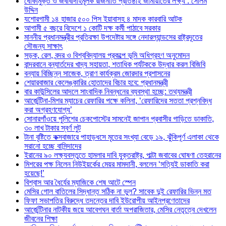
ধোঁকামুক্ত ও জবাবদিহিমূলক রাজনীতি প্রতিষ্ঠাই জামায়াতের লক্ষ্য : সেলিম
উদ্দিন
যশোরগামী ১৪ হাজার ৫০০ পিস ইয়াবাসহ ৪ মাদক কারবারি আটক
আগামী ৫ বছরে বিদেশে ১ কোটি দক্ষ কর্মী পাঠাবে সরকার
মাননীয় প্রধানমন্ত্রীর প্রতিরক্ষা উপদেষ্টার সঙ্গে নেদারল্যান্ডসের রাষ্ট্রদূতের
সৌজন্য সাক্ষাৎ
সড়ক, রেল, বন্দর ও বিশ্ববিদ্যালয় প্রকল্পে ভূমি অধিগ্রহণ অনুমোদন
বান্দরবানে বন্যার্তদের খাদ্য সহায়তা, শতাধিক পর্যটককে উদ্ধার করল বিজিবি
বন্যায় বিচ্ছিন্ন সাজেক, ত্রাণ কার্যক্রম জোরদার প্রশাসনের
শেয়ারবাজার কেলেঙ্কারির হোতাদের বিচার হবে: প্রধানমন্ত্রী
বার কাউন্সিলের আদলে সাংবাদিক নিবন্ধনের ব্যবস্থা হচ্ছে: তথ্যমন্ত্রী
আর্জেন্টিনা-মিশর ম্যাচের রেফারির পক্ষে কলিনা, ‘রেফারিদের সততা প্রশ্নবিদ্ধ
করা অগ্রহণযোগ্য’
সোনারগাঁওয়ে পুলিশের চেকপোস্টের সামনেই জাপান প্রবাসীর গাড়িতে ডাকাতি,
৩০ লাখ টাকার স্বর্ণ লুট
টানা বৃষ্টিতে কক্সবাজারে পাহাড়ধসে মৃতের সংখ্যা বেড়ে ১৯, ঝুঁকিপূর্ণ এলাকা থেকে
সরানো হচ্ছে বাসিন্দাদের
ইরানের ৯০ লক্ষ্যবস্তুতে হামলার দাবি যুক্তরাষ্ট্র, পাল্টা জবাবের ঘোষণা তেহরানের
মিশরের পক্ষ নিলেন নিউইয়র্কের মেয়র মামদানী, বললেন ‘সত্যিই ডাকাতি করা
হয়েছে!’
বিশ্বাস আর ধৈর্যের ম্যাজিকে শেষ আটে স্পেন
মেসির গোল বাতিলের সিদ্ধান্ত সঠিক না ভুল? সাবেক দুই রেফারির ভিন্ন মত
ফিফা সভাপতির বিরুদ্ধে তদন্তের দাবি ইউরোপীয় আইনপ্রণেতাদের
আর্জেন্টিনার নাটকীয় জয়ে আবেগঘন বার্তা অপরাজিতার, মেসির নেতৃত্বে দেখলেন
জীবনের শিক্ষা