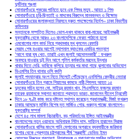
দুর্ঘটনার শঙ্কা
সোনারগাঁওয়ে পুকুরের পানিতে ডুবে এক শিশুর মৃত্যু , আহত ১ শিশু
সোনারগাঁওয়ে চুরি-ছিনতাই ও মাদকের বিরুদ্ধে মানববন্ধন ও বিক্ষোভ
সোনারগাঁওয়ের জলাবদ্ধতা নিরসনে দ্রুত পদক্ষেপের নির্দেশ– ঢাকা বিভাগীয়
কমিশনার
সন্তানকে সম্পত্তি দিলেও ভোগ-দখল থাকবে বাবা-মায়ের: আইনমন্ত্রী
যুক্তরাষ্ট্র থেকে আরও ২৩ বাংলাদেশিকে ফেরত পাঠানো হলো
এমবোলোর লাল কার্ড নিয়ে প্রথমবার মুখ খুললেন রেফারি
মেয়াদ শেষ হওয়ার আগেই ন্যাশনাল ব্যাংকের এমডির পদত্যাগ
‘আগে যারা ঘুষ খেত, তারাই এখন জুলাই আন্দোলনকারী’ : ফখরুল
অবসরে যাওয়ার দুই দিন আগে পুলিশ কর্মকর্তার মরদেহ উদ্ধার
খাবার দিতে দেরি, ভাবিকে কুপিয়ে হত্যার পর মাথা গাছে ঝুলানোর অভিযোগ
ডিএমপির তিন থানার ওসি বদলি
জুলাই পদযাত্রায় অংশ নিতে সিলেটে পৌঁছেছেন এনসিপির কেন্দ্রীয় নেতারা
সোনারগাঁওয়ে তিন গ্রামে শিয়ালের কামড়ে নারী,শিশুসহ আহত ১৫
দুদকের সচিব হলেন মো. সাইদুর রহমান খান, পিএসসিতে ফজলুর রহমান
তারেক রহমানকে স্বাগত জানাতে প্রস্তুত ভারত, জানালেন দীনেশ ত্রিবেদী
দিনে ১৮ ঘণ্টা কাজ করে দৃষ্টান্ত স্থাপন করেছেন প্রধানমন্ত্রী: মির্জা ফখরুল
ঢাকায় আসছেন মার্কিন বিশেষ দূত সার্জিও গোর, গুরুত্ব পাচ্ছে বাংলাদেশ–
যুক্তরাষ্ট্র সম্পর্ক
দেশে ৪৫ লাখ মামলা বিচারাধীন, বড় পরিবর্তনের ইঙ্গিত আইনমন্ত্রীর
বাংলাদেশের নতুন ওয়ানডে অধিনায়ক লিটন দাস, দায়িত্ব হারালেন মিরাজ
সোনারগাঁওয়ে খাসির মাংসে পানি মেশানোর অপরাধে ব্যবসায়ীকে জরিমানা
যশোর থেকে গ্রেপ্তার চট্টগ্রামের শীর্ষ ‘সন্ত্রাসী’ ডেভিড ইমন
সোহমের বিরুদ্ধে প্রতারণা, বিশ্বাসভঙ্গ ও প্রাণনাশের হুমকির অভিযোগ