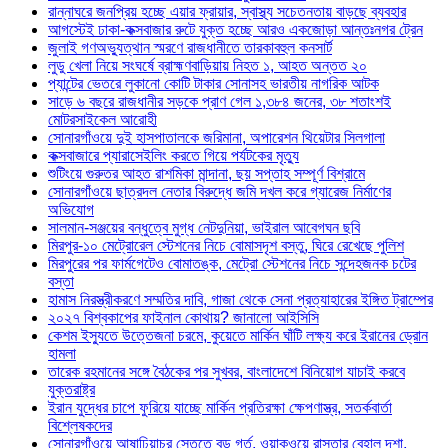
রান্নাঘরে জনপ্রিয় হচ্ছে এয়ার ফ্রায়ার, স্বাস্থ্য সচেতনতায় বাড়ছে ব্যবহার
আগস্টেই ঢাকা-কক্সবাজার রুটে যুক্ত হচ্ছে আরও একজোড়া আন্তঃনগর ট্রেন
জুলাই গণঅভ্যুত্থান স্মরণে রাজধানীতে তারকাবহুল কনসার্ট
লুডু খেলা নিয়ে সংঘর্ষে ব্রাহ্মণবাড়িয়ায় নিহত ১, আহত অন্তত ২০
প্যান্টের ভেতরে লুকানো কোটি টাকার সোনাসহ ভারতীয় নাগরিক আটক
সাড়ে ৬ বছরে রাজধানীর সড়কে প্রাণ গেল ১,৩৮৪ জনের, ৩৮ শতাংশই
মোটরসাইকেল আরোহী
সোনারগাঁওয়ে দুই হাসপাতালকে জরিমানা, অপারেশন থিয়েটার সিলগালা
কক্সবাজারে প্যারাসেইলিং করতে গিয়ে পর্যটকের মৃত্যু
শুটিংয়ে গুরুতর আহত রাশমিকা মান্দানা, ছয় সপ্তাহ সম্পূর্ণ বিশ্রামে
সোনারগাঁওয়ে ছাত্রদল নেতার বিরুদ্ধে জমি দখল করে গ্যারেজ নির্মাণের
অভিযোগ
সালমান-সঞ্জয়ের বন্ধুত্বে মুগ্ধ নেটদুনিয়া, ভাইরাল আবেগঘন ছবি
মিরপুর-১০ মেট্রোরেল স্টেশনের নিচে বোমাসদৃশ বস্তু, ঘিরে রেখেছে পুলিশ
মিরপুরের পর ফার্মগেটেও বোমাতঙ্ক, মেট্রো স্টেশনের নিচে সন্দেহজনক চটের
বস্তা
হামাস নিরস্ত্রীকরণে সম্মতির দাবি, গাজা থেকে সেনা প্রত্যাহারের ইঙ্গিত ট্রাম্পের
২০২৭ বিশ্বকাপের ফাইনাল কোথায়? জানালো আইসিসি
কেশম ইস্যুতে উত্তেজনা চরমে, কুয়েতে মার্কিন ঘাঁটি লক্ষ্য করে ইরানের ড্রোন
হামলা
তারেক রহমানের সঙ্গে বৈঠকের পর সুখবর, বাংলাদেশে বিনিয়োগ যাচাই করবে
যুক্তরাষ্ট্র
ইরান যুদ্ধের চাপে ফুরিয়ে যাচ্ছে মার্কিন প্রতিরক্ষা ক্ষেপণাস্ত্র, সতর্কবার্তা
বিশ্লেষকদের
সোনারগাঁওয়ে আষাঢ়িয়াচর সেতুতে বড় গর্ত, ওয়াকওয়ে রাস্তার বেহাল দশা,