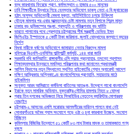
বন্ধ কারখানায় ফিরেছে প্রাণ, কর্মসংস্থান ৩ হাজার ৫০০ মানুষের
ঢাবি শিক্ষার্থীকে উদ্ধারে গিয়ে হেনস্তার অভিযোগ ডাকসু নেতা এ বি জুবায়েরের
হঠাৎ অসুস্থ অভিনেত্রী মেঘলা মুক্তা, আইসিইউতে চলছে চিকিৎসা
যৌতুক মামলার পর এবার আত্মহত্যার চেষ্টা মামলায় নতুন বিপাকে প্রিন্স মামুন
ঢাকায় বড় ভূমিকম্পের শঙ্কা, প্রস্তুতি ও পরিকল্পনায় বড় ঘাটতি
ভারতে পালানোর পথে গ্রেপ্তার চট্টগ্রামের শীর্ষ সন্ত্রাসী ডেভিড ইমন
জিপিএইচ ইস্পাতকে ৫ কোটি টাকা জরিমানা, জুলাই যোদ্ধাদের কল্যাণে ব্যয়ের
নির্দেশ
বিধবা নারীকে ধর্ষণের অভিযোগে জামায়াত নেতার বিরুদ্ধে মামলা
হবিগঞ্জে বিএনপি-এনসিপির পাল্টাপাল্টি কর্মসূচি, ১৪৪ ধারা জারি
সরকারি নথি জালিয়াতি: রাঙ্গাবালীর এসি ল্যান্ড প্রত্যাহার, তদন্তে প্রশাসন
শিক্ষাব্যবস্থার উন্নয়নে সমন্বিত পরিকল্পনার কথা জানালেন প্রধানমন্ত্রী
আপিল বিভাগের নতুন সিদ্ধান্তে স্থগিত হাইকোর্টের শ্যোন অ্যারেস্ট আদেশ
দক্ষিণ আফ্রিকায় অগ্নিকাণ্ডে বাংলাদেশিদের প্রাণহানি, সহায়তায় মাঠে
হাইকমিশন
সংযুক্ত আরব আমিরাতে কর্মভিসা বাতিলের আতঙ্ক, উদ্বেগে লাখো বাংলাদেশি
ইরাকে নতুন সামরিক অভিযান, যুক্তরাষ্ট্র-সৌদির হামলায় নিহত ৮ যোদ্ধা
প্রায় তিন দশকের অভিজ্ঞতা নিয়ে সিআইডির নেতৃত্বে ব্যারিস্টার মোশাররফ
হোছাইন
চট্টগ্রাম-২ আসনের এমপি সরোয়ার আলমগীরের দায়িত্ব পালনে বাধা নেই
সোনারগাঁওয়ে অবৈধ গ্যাস সংযোগে গড়ে ওঠা ৩ চুনা কারখানা উচ্ছেদ, সংযোগ
বিচ্ছিন্ন
কুমিল্লায় বিজিবির উদ্যোগে ৫১ কোটি ৮৩ লাখ টাকার মাদক ও তামাকজাত পণ্য
ধ্বংস
জাপানে ৭.১ মাত্রার শক্তিশালী ভূমিকম্প, জারি হলো সুনামি সতর্কতা