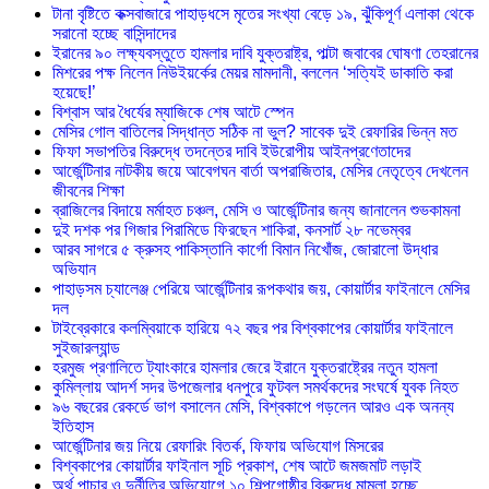
টানা বৃষ্টিতে কক্সবাজারে পাহাড়ধসে মৃতের সংখ্যা বেড়ে ১৯, ঝুঁকিপূর্ণ এলাকা থেকে
সরানো হচ্ছে বাসিন্দাদের
ইরানের ৯০ লক্ষ্যবস্তুতে হামলার দাবি যুক্তরাষ্ট্র, পাল্টা জবাবের ঘোষণা তেহরানের
মিশরের পক্ষ নিলেন নিউইয়র্কের মেয়র মামদানী, বললেন ‘সত্যিই ডাকাতি করা
হয়েছে!’
বিশ্বাস আর ধৈর্যের ম্যাজিকে শেষ আটে স্পেন
মেসির গোল বাতিলের সিদ্ধান্ত সঠিক না ভুল? সাবেক দুই রেফারির ভিন্ন মত
ফিফা সভাপতির বিরুদ্ধে তদন্তের দাবি ইউরোপীয় আইনপ্রণেতাদের
আর্জেন্টিনার নাটকীয় জয়ে আবেগঘন বার্তা অপরাজিতার, মেসির নেতৃত্বে দেখলেন
জীবনের শিক্ষা
ব্রাজিলের বিদায়ে মর্মাহত চঞ্চল, মেসি ও আর্জেন্টিনার জন্য জানালেন শুভকামনা
দুই দশক পর গিজার পিরামিডে ফিরছেন শাকিরা, কনসার্ট ২৮ নভেম্বর
আরব সাগরে ৫ ক্রুসহ পাকিস্তানি কার্গো বিমান নিখোঁজ, জোরালো উদ্ধার
অভিযান
পাহাড়সম চ্যালেঞ্জ পেরিয়ে আর্জেন্টিনার রূপকথার জয়, কোয়ার্টার ফাইনালে মেসির
দল
টাইব্রেকারে কলম্বিয়াকে হারিয়ে ৭২ বছর পর বিশ্বকাপের কোয়ার্টার ফাইনালে
সুইজারল্যান্ড
হরমুজ প্রণালিতে ট্যাংকারে হামলার জেরে ইরানে যুক্তরাষ্ট্রের নতুন হামলা
কুমিল্লায় আদর্শ সদর উপজেলার ধনপুরে ফুটবল সমর্থকদের সংঘর্ষে যুবক নিহত
৯৬ বছরের রেকর্ডে ভাগ বসালেন মেসি, বিশ্বকাপে গড়লেন আরও এক অনন্য
ইতিহাস
আর্জেন্টিনার জয় নিয়ে রেফারিং বিতর্ক, ফিফায় অভিযোগ মিসরের
বিশ্বকাপের কোয়ার্টার ফাইনাল সূচি প্রকাশ, শেষ আটে জমজমাট লড়াই
অর্থ পাচার ও দুর্নীতির অভিযোগে ১০ শিল্পগোষ্ঠীর বিরুদ্ধে মামলা হচ্ছে