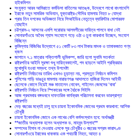
হাইকমিশন
সংযুক্ত আরব আমিরাতে কর্মভিসা বাতিলের আতঙ্ক, উদ্বেগে লাখো বাংলাদেশি
ইরাকে নতুন সামরিক অভিযান, যুক্তরাষ্ট্র-সৌদির হামলায় নিহত ৮ যোদ্ধা
প্রায় তিন দশকের অভিজ্ঞতা নিয়ে সিআইডির নেতৃত্বে ব্যারিস্টার মোশাররফ
হোছাইন
চট্টগ্রাম-২ আসনের এমপি সরোয়ার আলমগীরের দায়িত্ব পালনে বাধা নেই
সোনারগাঁওয়ে অবৈধ গ্যাস সংযোগে গড়ে ওঠা ৩ চুনা কারখানা উচ্ছেদ, সংযোগ
বিচ্ছিন্ন
কুমিল্লায় বিজিবির উদ্যোগে ৫১ কোটি ৮৩ লাখ টাকার মাদক ও তামাকজাত পণ্য
ধ্বংস
জাপানে ৭.১ মাত্রার শক্তিশালী ভূমিকম্প, জারি হলো সুনামি সতর্কতা
রাষ্ট্রপতির আইনি সুরক্ষা শুধু দায়িত্বকালেই, পদ ছাড়লে আইনি প্রক্রিয়ার
মুখোমুখি হওয়া সম্ভব: তথ্য উপদেষ্টা
রাষ্ট্রপতি নির্বাচনের তারিখ এখনও চূড়ান্ত নয়, প্রস্তুত নির্বাচন কমিশন
পুলিশের গাড়ি ভাঙচুর মামলায় নারায়ণগঞ্জ আদালতে হাজিরা দিলেন আইভী
ছেলেকে কোলে নিয়েই মঞ্চ মাতালেন নোবেল, গাইলেন জেমসের ‘বাবা’
রাষ্ট্রপতি নির্বাচন নিয়ে স্পিকারের সঙ্গে বৈঠকে সিইসি
আজ প্রথমবার বঙ্গভবনে দাফতরিক কার্যক্রম পরিচালনা করবেন ভারপ্রাপ্ত
রাষ্ট্রপতি
দেড় বছরের মধ্যেই চালু হবে চায়না ইকোনমিক জোনের প্রথম কারখানা: আশিক
চৌধুরী
চায়না ইকোনমিক জোনে এক লাখের বেশি কর্মসংস্থান হবে: অর্থমন্ত্রী
**জাতীয় অধ্যাপক হলেন অধ্যাপক ড. মাহবুব উল্লাহ**
সম্পদের হিসাব না দেওয়ায় এসকে সুর চৌধুরীর ৩ বছরের সশ্রম কারাদণ্ড
সোনারগাঁওয়ে ট্রাকের ধাক্কায় এক পথচারী নিহত, আহত ৪