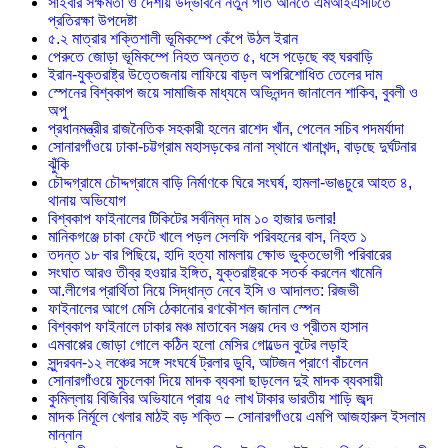
সাইবার সক্ষমতা ও দেশীয় উদ্ভাবনে নতুন গতি আনতে এমআইএসটিতে
প্রতিরক্ষা উপদেষ্টা
৫.২ মাত্রার শক্তিশালী ভূমিকম্পে কেঁপে উঠল ইরান
পেরুতে জোড়া ভূমিকম্পে নিহত অন্তত ৫, ধসে পড়েছে বহু ঘরবাড়ি
ইরান-যুক্তরাষ্ট্র উত্তেজনায় লাফিয়ে বাড়ল অপরিশোধিত তেলের দাম
স্পেনের বিশ্বকাপ জয়ে সামাজিক মাধ্যমে অভিনন্দন জানালেন শাকিব, বুবলী ও
অপু
প্রধানমন্ত্রীর রাজনৈতিক সহকারী হলেন রাশেদ খাঁন, পেলেন সচিব পদমর্যাদা
সোনারগাঁওয়ে ঢাকা-চট্টগ্রাম মহাসড়কের নানা স্থানে খানাখন্দ, বাড়ছে দুর্ঘটনার
ঝুঁকি
চৌদ্দগ্রামে চৌদ্দগ্রামে বাড়ি নির্মাণকে ঘিরে সংঘর্ষ, হামলা-ভাঙচুরে আহত ৪,
থানায় অভিযোগ
বিশ্বকাপ ফাইনালের টিকিটের সর্বনিম্ন দাম ১০ হাজার ডলার!
মানিকগঞ্জে চাকা ফেটে খালে পড়ল সেলফি পরিবহনের বাস, নিহত ১
তদন্ত ১৮ বার পিছিয়ে, হাদি হত্যা মামলায় ক্ষোভ ভুক্তভোগী পরিবারের
সংঘাত আরও তীব্র হওয়ার ইঙ্গিত, যুক্তরাষ্ট্রকে সতর্ক করলেন খামেনি
আ.লীগের প্রার্থিতা নিয়ে সিদ্ধান্ত নেবে ইসি ও আদালত: রিজভী
ফাইনালের আগে মেসি ঠেকানোর রণকৌশল জানাল স্পেন
বিশ্বকাপ ফাইনালে ঢাকার মঞ্চ মাতাবেন সঞ্জয় দেব ও প্রীতম হাসান
এমবাপ্পের জোড়া গোলে কঠিন হলো মেসির গোল্ডেন বুটের লড়াই
সুন্দরবন-১২ লঞ্চের সঙ্গে সংঘর্ষে ট্রলার ডুবি, আটজন প্রাণে বাঁচলেন
সোনারগাঁওয়ে মুচলেকা দিয়ে মাদক ব্যবসা ছাড়লেন দুই মাদক ব্যবসায়ী
কুমিল্লায় বিজিবির অভিযানে প্রায় ৭৫ লাখ টাকার ভারতীয় শাড়ি জব্দ
মাদক নির্মূলে খেলার মাঠই বড় শক্তি – সোনারগাঁওয়ে এমপি আজহারুল ইসলাম
মান্নান