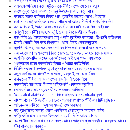
ইতিহাসের পাতায় অমর হয়ে থাকবেন এই ১০ কিংবদন্তি
এমবাপে-ওলিসের ঝড়ে সুইডেনকে উড়িয়ে শেষ ষোলোয় ফ্রান্স
দেশে যুক্ত হলো আরও ৩ নতুন উপজেলা ও ১ নতুন থানা
কাতারে সড়ক দুর্ঘটনায় নিহত পাঁচ প্রবাসীর মরদেহ দেশে পৌঁছেছে
কোনো নামেই কার্যক্রম চালাতে পারবে না আওয়ামী লীগ: তথ্য উপদেষ্টা
বক্স অফিসে ইতিহাস, সর্বকালের সর্বোচ্চ আয়কারী বায়োপিক ‘মাইকেল’
কর্ণফুলীতে লাইটার জাহাজ ডুবি, ১২ নাবিককে জীবিত উদ্ধার
রাজধানীর ১৯ ইন্টারসেকশনে চালু এআই ট্রাফিক ক্যামেরা: ডিএমপি কমিশনার
তিনটি পেনাল্টি মিস করে বিশ্বকাপ থেকে বিদায় নেদারল্যান্ডস
জুলাই থেকেই নিয়মিত বেতন পাবেন শিক্ষকরা, দেওয়া হবে বকেয়াও
ভয়াবহ জোড়া ভূমিকম্পে নিহত বেড়ে ১,৭১৯ জন, আহত কয়েক হাজার
জার্মানির পেনাল্টির অজেয় রেকর্ড ভেঙে ইতিহাস গড়ল প্যারাগুয়ে
পঞ্চমবারের মতো নকআউটে বিদায় এশিয়ার প্রতিনিধির
বিটিভি প্রাঙ্গণে সম্পন্ন হলো মুস্তাফা মনোয়ারের প্রথম জানাজা
নতুন অর্থবছরের বাজেট পাস আজ, ১ জুলাই থেকে কার্যকর
বাগদানের ইঙ্গিত, যা জানা গেল নাজনীন নীহাকে নিয়ে
নকআউটে জাপানের বিপক্ষে শক্তিশালী একাদশে ব্রাজিল
সোনারগাঁওয়ে মাংস ব্যবসায়ীসহ ৮ জনকে জরিমানা
‘এটা নোংরা মানসিকতা’—সামাজিক মাধ্যমের সমালোচনায় বুবলী
হাসপাতালে ভর্তি জাতীয় চলচ্চিত্র পুরস্কারপ্রাপ্ত গীতিকার মিল্টন খন্দকার
আইন-কড়াকড়িতে লভ্যাংশ সংকটে শেয়ারবাজার
কর প্রশাসনের সদস্য থেকে এনবিআর চেয়ারম্যান আহসান হাবিব
কাঁড়ি কাঁড়ি টাকা ঢেলেও বিশ্বকাপে ব্যর্থ সৌদি আরব-কাতার
কালো টাকা সাদা করার বিধান প্রত্যাহারের আহ্বান প্রধানমন্ত্রীর, করমুক্ত আয়ের
সীমা বাড়ানোর প্রস্তাব