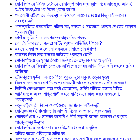
সোনারগাঁওয়ে ফিলিং স্টেশনে বোমাসদৃশ তালাবদ্ধ ব্যাগ নিয়ে আতঙ্ক, আড়াই
ঘণ্টার উৎকণ্ঠার পর মিলল পুরনো কাপড়
পদত্যাগী রাষ্ট্রপতির বিরুদ্ধে অভিযোগে আমলে নেওয়ার কিছু নাই বললেন
স্বরাষ্ট্রমন্ত্রী
পদোন্নতিতে রাজনৈতিক পরিচয় নয়, দক্ষতা ও সততাকে গুরুত্ব দেওয়ার আহ্বান
প্রধানমন্ত্রীর
জাতীয় স্মৃতিসৌধে ভারপ্রাপ্ত রাষ্ট্রপতির শ্রদ্ধা
কে এই ‘কাকরোচ’ জনতা পার্টির প্রধান অভিজিৎ দীপকে?
ইরানে হামলা ও আলোচনা একসঙ্গে চালাতে চান ট্রাম্প
ভারতের শিক্ষা মন্ত্রণালয়ের দায়িত্বে প্রলহাদ জোশী
সোনারগাঁওয়ে ডেঙ্গু প্রতিরোধে জনসচেতনতামূলক সভা ও র‍্যালি
সোনারগাঁওয়ে বিএনপি নেতাকে আ’লীগের দোষর আখ্যা দিয়ে জমি দখলের চেষ্টার
অভিযোগ
চৌদ্দগ্রামে ফুটবল আনতে গিয়ে পুকুরে ডুবে স্কুলছাত্রের মৃত্যু
ব্রিকস সম্মেলনে যোগ দিতে প্রধানমন্ত্রী তারেক রহমানকে মোদীর আমন্ত্রণ
জিসিসি দেশগুলোকে কড়া বার্তা তেহরানের, মার্কিন ঘাঁটিতে হামলার ইঙ্গিত
আসিয়ানকে আরও শক্তিশালী করতে ঘনিষ্ঠভাবে কাজ করবে বাংলাদেশ:
পররাষ্ট্রমন্ত্রী
নতুন রাষ্ট্রপতি নির্বাচন সেপ্টেম্বরে, জানালেন আইনমন্ত্রী
সেমিকন্ডাক্টরেই বাংলাদেশের আগামী দিনের সম্ভাবনা: প্রধানমন্ত্রী
সোনারগাঁওয়ে ১২ মামলার আসামি ও শীর্ষ সন্ত্রাসী রাসেল আহমেদ গ্রেপ্তার ,
আগ্নেয়াস্ত্র উদ্ধার
সোনারগাঁওয়ে জগন্নাথ দেবের উল্টো রথযাত্রা অনুষ্ঠিত
হারিয়ে যাচ্ছে ঐতিহ্যের মাটির ঘর
রুপগঞ্জে এক মাসেই ধসে গেল রাস্তা, ৫০ লাখ টাকা জলে অবরুদ্ধ ৫ গ্রামের