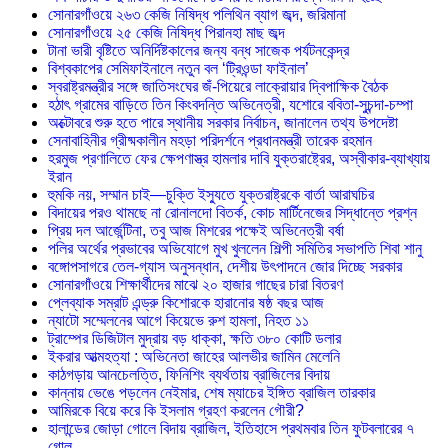
সোনারগাঁওয়ে ২৬৩ কেজি নিষিদ্ধ পলিথিন ব্যাগ জব্দ, জরিমানা
সোনারগাঁওয়ে ২৫ কেজি নিষিদ্ধ পিরানহা মাছ জব্দ
টানা ভারী বৃষ্টিতে অনির্দিষ্টকালের জন্য বন্ধ সাজেক পর্যটনকেন্দ্র
বিশ্বকাপের সেমিফাইনালে নতুন বল ‘ট্রিওন্ডা ফাইনাল’
স্বরাষ্ট্রমন্ত্রীর সঙ্গে জাতিসংঘের জঁ-পিয়েরে লাক্রোয়ার দ্বিপাক্ষিক বৈঠক
হঠাৎ গ্রামের বাড়িতে তিন কিংবদন্তি অভিনেত্রী, যশোরে ববিতা-সুচন্দা-চম্পা
অক্টোবরে শুরু হতে পারে স্থানীয় সরকার নির্বাচন, জানালেন তথ্য উপদেষ্টা
সেনাবাহিনীর গ্রীষ্মকালীন মহড়া পরিদর্শনে প্রধানমন্ত্রী তারেক রহমান
হরমুজ প্রণালিতে ফের ক্ষেপণাস্ত্র হামলার দাবি যুক্তরাষ্ট্রের, অস্বীকার-ব্যাখ্যায়
ইরান
হুমকি নয়, সম্মান চাই—চুক্তি ইস্যুতে যুক্তরাষ্ট্রকে বার্তা আরাঘচির
বিদায়ের পরও থামছে না রোনালদো বিতর্ক, কোচ মার্টিনেজের সিদ্ধান্তে প্রশ্ন
প্রিয় দল আর্জেন্টিনা, তবু আজ মিশরের পক্ষেই অভিনেত্রী বর্ষা
পলির অর্থের প্রভাবের অভিযোগে মুখ খুললেন শিল্পী সমিতির সভাপতি শিবা শানু
বঙ্গোপসাগরে তেল-গ্যাস অনুসন্ধান, দেশীয় উৎপাদনে জোর দিচ্ছে সরকার
সোনারগাঁওয়ে শিক্ষার্থীদের মাঝে ২০ হাজার গাছের চারা বিতরণ
প্লেব্যাক সম্রাট এন্ড্রু কিশোরকে হারানোর ষষ্ঠ বছর আজ
ন্যাটো সম্মেলনের আগে কিয়েভে রুশ হামলা, নিহত ১১
ট্রাম্পের ডিজিটাল মুদ্রায় বড় ধাক্কা, ক্ষতি ৩৮০ কোটি ডলার
ইকরার আত্মহত্যা : অভিনেতা জাহের আলভীর জামিন মেলেনি
কাঠগড়ায় আনচেলত্তি, ফিনিশিং ব্যর্থতায় ব্রাজিলের বিদায়
কান্নায় ভেঙে পড়লেন নেইমার, শেষ ম্যাচের ইঙ্গিত ব্রাজিল তারকার
আমিরকে বিয়ে করে কি ইসলাম গ্রহণ করলেন গৌরী?
হালান্ডের জোড়া গোলে বিদায় ব্রাজিল, ইতিহাসে প্রথমবার তিন ফুটবলারের ৭
গোল