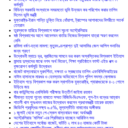
কর্মসূচি
বিভিন্ন সরকারি সংস্থাকে সময়মতো ভূমি উন্নয়ন কর পরিশোধ করার তাগিদ
দিলেন ভূমি মন্ত্রী
যুক্তরাষ্ট্র-ইরান শান্তি চুক্তি নিয়ে ধোঁয়াশা, ট্রাম্পের আশাবাদের বিপরীতে সতর্ক
তেহরান
তুরস্ককে হারিয়ে বিশ্বকাপে দারুণ সূচনা অস্ট্রেলিয়ার
ষষ্ঠ বিশ্বকাপের আগে আবেগঘন বার্তায় নিজের বিশ্বকাপ যাত্রা স্মরণ করলেন
মেসি
রামিসা ধর্ষণ-হত্যা মামলা: মৃত্যুদণ্ডপ্রাপ্ত দুই আসামির জেল আপিল শুনানির
জন্য গ্রহণ
উদ্বোধনী ম্যাচে ড্র, ব্রাজিলের সামনে ভর করল অস্বস্তিকর বিশ্বকাপ ইতিহাস
মান্দায় দুস্থদের মাঝে নগদ অর্থ বিতরণ, শিক্ষা প্রতিষ্ঠানে ফাস্ট এইড বক্স ও
বৃক্ষরোপণ কর্মসূচি উদ্বোধন
বাজেট বাস্তবায়নে দূরদর্শিতা, দক্ষতা ও স্বচ্ছতার তাগিদ এফবিসিসিআইয়ের
নাঈম হাসানকে মারধর ও হেনস্তার অভিযোগে তিন পুলিশ সদস্য ক্লোজড
ইতিহাস গড়ে বিশ্বকাপ শুরু করল স্বাগতিক যুক্তরাষ্ট্র, প্যারাগুয়েকে ৪-১ গোলে
উড়িয়ে জয়
বার কাউন্সিলের এমসিকিউ পরীক্ষায় উত্তীর্ণ জাইমা রহমান
সীমান্ত হত্যা শূন্যে নামাতে সম্মত বিজিবি-বিএসএফ, পুশ-ইন বন্ধের আহ্বান
পাতলী খাল পুনঃখনন কাজের উদ্বোধন করলেন প্রধানমন্ত্রী তারেক রহমান
জিডিপি প্রবৃদ্ধির লক্ষ্য ৬.৫%, মূল্যস্ফীতি নামানোর অঙ্গীকার
১ জুলাই থেকে নতুন পে-স্কেল বাস্তবায়ন শুরু: অর্থমন্ত্রী
অস্ট্রেলিয়ায় ‘মালিক’-এর প্রিমিয়ারে যাচ্ছেন আরিফিন শুভ
দেশের ইতিহাসে সর্বোচ্চ বাজেট, ঘাটতি ২ লাখ ৪৩ হাজার কোটি টাকা