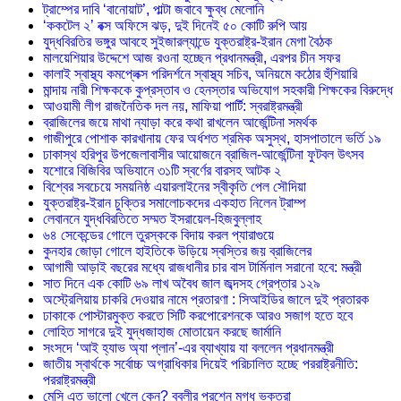
ট্রাম্পের দাবি ‘বানোয়াট’, পাল্টা জবাবে ক্ষুব্ধ মেলোনি
‘ককটেল ২’ বক্স অফিসে ঝড়, দুই দিনেই ৫০ কোটি রুপি আয়
যুদ্ধবিরতির ভঙ্গুর আবহে সুইজারল্যান্ডে যুক্তরাষ্ট্র-ইরান মেগা বৈঠক
মালয়েশিয়ার উদ্দেশে আজ রওনা হচ্ছেন প্রধানমন্ত্রী, এরপর চীন সফর
কালাই স্বাস্থ্য কমপ্লেক্স পরিদর্শনে স্বাস্থ্য সচিব, অনিয়মে কঠোর হুঁশিয়ারি
মান্দায় নারী শিক্ষককে কুপ্রস্তাব ও হেনস্তার অভিযোগ সহকারী শিক্ষকের বিরুদ্ধে
আওয়ামী লীগ রাজনৈতিক দল নয়, মাফিয়া পার্টি: স্বরাষ্ট্রমন্ত্রী
ব্রাজিলের জয়ে মাথা ন্যাড়া করে কথা রাখলেন আর্জেন্টিনা সমর্থক
গাজীপুরে পোশাক কারখানায় ফের অর্ধশত শ্রমিক অসুস্থ, হাসপাতালে ভর্তি ১৯
ঢাকাস্থ হরিপুর উপজেলাবাসীর আয়োজনে ব্রাজিল-আর্জেন্টিনা ফুটবল উৎসব
যশোরে বিজিবির অভিযানে ৩১টি স্বর্ণের বারসহ আটক ২
বিশ্বের সবচেয়ে সময়নিষ্ঠ এয়ারলাইনের স্বীকৃতি পেল সৌদিয়া
যুক্তরাষ্ট্র-ইরান চুক্তির সমালোচকদের একহাত নিলেন ট্রাম্প
লেবাননে যুদ্ধবিরতিতে সম্মত ইসরায়েল-হিজবুল্লাহ
৬৪ সেকেন্ডের গোলে তুরস্ককে বিদায় করল প্যারাগুয়ে
কুনহার জোড়া গোলে হাইতিকে উড়িয়ে স্বস্তির জয় ব্রাজিলের
আগামী আড়াই বছরের মধ্যে রাজধানীর চার বাস টার্মিনাল সরানো হবে: মন্ত্রী
সাত দিনে এক কোটি ৬৯ লাখ অবৈধ জাল জব্দসহ গ্রেপ্তার ১২৯
‎অস্ট্রেলিয়ায় চাকরি দেওয়ার নামে প্রতারণা : সিআইডির জালে দুই প্রতারক
ঢাকাকে পোস্টারমুক্ত করতে সিটি করপোরেশনকে আরও সজাগ হতে হবে
লোহিত সাগরে দুই যুদ্ধজাহাজ মোতায়েন করছে জার্মানি
সংসদে ‘আই হ্যাভ অ্যা প্লান’-এর ব্যাখ্যায় যা বললেন প্রধানমন্ত্রী
জাতীয় স্বার্থকে সর্বোচ্চ অগ্রাধিকার দিয়েই পরিচালিত হচ্ছে পররাষ্ট্রনীতি:
পররাষ্ট্রমন্ত্রী
মেসি এত ভালো খেলে কেন? বুবলীর প্রশ্নে মুগ্ধ ভক্তরা