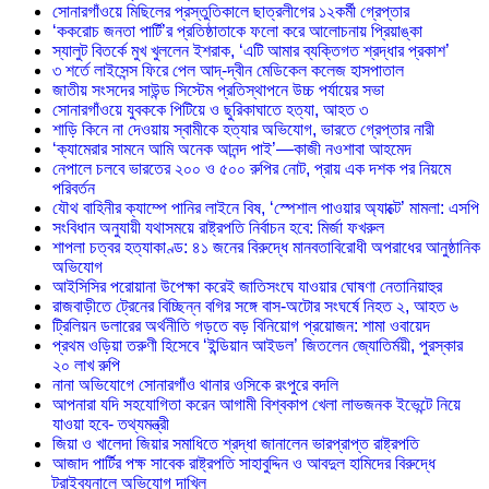
সোনারগাঁওয়ে মিছিলের প্রস্তুতিকালে ছাত্রলীগের ১২কর্মী গ্রেপ্তার
‘ককরোচ জনতা পার্টি’র প্রতিষ্ঠাতাকে ফলো করে আলোচনায় প্রিয়াঙ্কা
স্যালুট বিতর্কে মুখ খুললেন ইশরাক, ‘এটি আমার ব্যক্তিগত শ্রদ্ধার প্রকাশ’
৩ শর্তে লাইসেন্স ফিরে পেল আদ্-দ্বীন মেডিকেল কলেজ হাসপাতাল
জাতীয় সংসদের সাউন্ড সিস্টেম প্রতিস্থাপনে উচ্চ পর্যায়ের সভা
সোনারগাঁওয়ে যুবককে পিটিয়ে ও ছুরিকাঘাতে হত্যা, আহত ৩
শাড়ি কিনে না দেওয়ায় স্বামীকে হত্যার অভিযোগ, ভারতে গ্রেপ্তার নারী
‘ক্যামেরার সামনে আমি অনেক আনন্দ পাই’—কাজী নওশাবা আহমেদ
নেপালে চলবে ভারতের ২০০ ও ৫০০ রুপির নোট, প্রায় এক দশক পর নিয়মে
পরিবর্তন
যৌথ বাহিনীর ক্যাম্পে পানির লাইনে বিষ, ‘স্পেশাল পাওয়ার অ্যাক্টে’ মামলা: এসপি
সংবিধান অনুযায়ী যথাসময়ে রাষ্ট্রপতি নির্বাচন হবে: মির্জা ফখরুল
শাপলা চত্বর হত্যাকাণ্ড: ৪১ জনের বিরুদ্ধে মানবতাবিরোধী অপরাধের আনুষ্ঠানিক
অভিযোগ
আইসিসির পরোয়ানা উপেক্ষা করেই জাতিসংঘে যাওয়ার ঘোষণা নেতানিয়াহুর
রাজবাড়ীতে ট্রেনের বিচ্ছিন্ন বগির সঙ্গে বাস-অটোর সংঘর্ষে নিহত ২, আহত ৬
ট্রিলিয়ন ডলারের অর্থনীতি গড়তে বড় বিনিয়োগ প্রয়োজন: শামা ওবায়েদ
প্রথম ওড়িয়া তরুণী হিসেবে ‘ইন্ডিয়ান আইডল’ জিতলেন জ্যোতির্ময়ী, পুরস্কার
২০ লাখ রুপি
নানা অভিযোগে সোনারগাঁও থানার ওসিকে রংপুরে বদলি
আপনারা যদি সহযোগিতা করেন আগামী বিশ্বকাপ খেলা লাভজনক ইভেন্টে নিয়ে
যাওয়া হবে- তথ্যমন্ত্রী
জিয়া ও খালেদা জিয়ার সমাধিতে শ্রদ্ধা জানালেন ভারপ্রাপ্ত রাষ্ট্রপতি
আজাদ পার্টির পক্ষ সাবেক রাষ্ট্রপতি সাহাবুদ্দিন ও আবদুল হামিদের বিরুদ্ধে
ট্রাইব্যুনালে অভিযোগ দাখিল