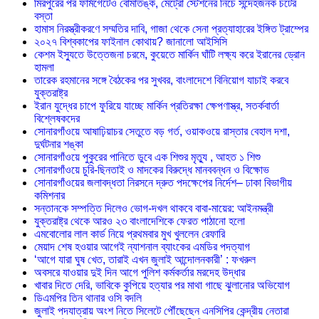
মিরপুরের পর ফার্মগেটেও বোমাতঙ্ক, মেট্রো স্টেশনের নিচে সন্দেহজনক চটের
বস্তা
হামাস নিরস্ত্রীকরণে সম্মতির দাবি, গাজা থেকে সেনা প্রত্যাহারের ইঙ্গিত ট্রাম্পের
২০২৭ বিশ্বকাপের ফাইনাল কোথায়? জানালো আইসিসি
কেশম ইস্যুতে উত্তেজনা চরমে, কুয়েতে মার্কিন ঘাঁটি লক্ষ্য করে ইরানের ড্রোন
হামলা
তারেক রহমানের সঙ্গে বৈঠকের পর সুখবর, বাংলাদেশে বিনিয়োগ যাচাই করবে
যুক্তরাষ্ট্র
ইরান যুদ্ধের চাপে ফুরিয়ে যাচ্ছে মার্কিন প্রতিরক্ষা ক্ষেপণাস্ত্র, সতর্কবার্তা
বিশ্লেষকদের
সোনারগাঁওয়ে আষাঢ়িয়াচর সেতুতে বড় গর্ত, ওয়াকওয়ে রাস্তার বেহাল দশা,
দুর্ঘটনার শঙ্কা
সোনারগাঁওয়ে পুকুরের পানিতে ডুবে এক শিশুর মৃত্যু , আহত ১ শিশু
সোনারগাঁওয়ে চুরি-ছিনতাই ও মাদকের বিরুদ্ধে মানববন্ধন ও বিক্ষোভ
সোনারগাঁওয়ের জলাবদ্ধতা নিরসনে দ্রুত পদক্ষেপের নির্দেশ– ঢাকা বিভাগীয়
কমিশনার
সন্তানকে সম্পত্তি দিলেও ভোগ-দখল থাকবে বাবা-মায়ের: আইনমন্ত্রী
যুক্তরাষ্ট্র থেকে আরও ২৩ বাংলাদেশিকে ফেরত পাঠানো হলো
এমবোলোর লাল কার্ড নিয়ে প্রথমবার মুখ খুললেন রেফারি
মেয়াদ শেষ হওয়ার আগেই ন্যাশনাল ব্যাংকের এমডির পদত্যাগ
‘আগে যারা ঘুষ খেত, তারাই এখন জুলাই আন্দোলনকারী’ : ফখরুল
অবসরে যাওয়ার দুই দিন আগে পুলিশ কর্মকর্তার মরদেহ উদ্ধার
খাবার দিতে দেরি, ভাবিকে কুপিয়ে হত্যার পর মাথা গাছে ঝুলানোর অভিযোগ
ডিএমপির তিন থানার ওসি বদলি
জুলাই পদযাত্রায় অংশ নিতে সিলেটে পৌঁছেছেন এনসিপির কেন্দ্রীয় নেতারা