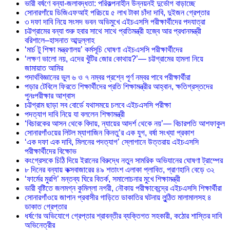
ভারী বর্ষণে বন্যা-জলাবদ্ধতা: পরিকল্পনাহীন উন্নয়নই দুর্ভোগ বাড়াচ্ছে
সোনারগাঁয়ে ডিজিএফআই পরিচয়ে ৫ লাখ টাকা চাঁদা দাবি, দুইজন গ্রেপ্তার
৩ দফা দাবি নিয়ে সংসদ ভবন অভিমুখে এইচএসসি পরীক্ষার্থীদের পদযাত্রা
চট্টগ্রামের বন্যা শুরু হবার সাথে সাথে প্রতিমন্ত্রী হজ্বে আর প্রধানমন্ত্রী
বরিশালে–হাসনাত আব্দুল্লাহ
‘মার্চ টু শিক্ষা মন্ত্রণালয়’ কর্মসূচি ঘোষণা এইচএসসি পরীক্ষার্থীদের
‘লক্ষণ ভালো নয়, এদের খুঁটির জোর কোথায়?’— চট্টগ্রামের হামলা নিয়ে
জামায়াত আমির
পদার্থবিজ্ঞানের ভুল ৬ ও ৭ নম্বর প্রশ্নে পূর্ণ নম্বর পাবে পরীক্ষার্থীরা
পড়ার টেবিলে ফিরতে শিক্ষার্থীদের প্রতি শিক্ষামন্ত্রীর আহ্বান, ক্ষতিগ্রস্তদের
পুনঃপরীক্ষার আশ্বাস
চট্টগ্রাম ছাড়া সব বোর্ডে যথাসময়ে চলবে এইচএসসি পরীক্ষা
পদত্যাগ দাবি নিয়ে যা বললেন শিক্ষামন্ত্রী
‘বিচারকের আসন থেকে বিদায়, ন্যায়ের আদর্শ থেকে নয়’— বিচারপতি আশফাকুল
সোনারগাঁওয়ের লিটল ম্যাগাজিন কিনতু’র এক যুগ, বর্ষা সংখ্যা প্রকাশ
‘এক দফা এক দাবি, মিলনের পদত্যাগ’ স্লোগানে উত্তরায় এইচএসসি
পরীক্ষার্থীদের বিক্ষোভ
কংগ্রেসকে চিঠি দিয়ে ইরানের বিরুদ্ধে নতুন সামরিক অভিযানের ঘোষণা ট্রাম্পের
৮ দিনের বন্যায় কক্সবাজারের ৪৯ শতাংশ এলাকা প্লাবিত, প্রাণহানি বেড়ে ৩২
‘ফার্মের মুরগি’ মন্তব্য ঘিরে বিতর্ক, সমালোচনার মুখে শিক্ষামন্ত্রী
ভারী বৃষ্টিতে জলমগ্ন কুমিল্লা নগরী, নৌকায় পরীক্ষাকেন্দ্রে এইচএসসি শিক্ষার্থীরা
সোনারগাঁওয়ে জাপান প্রবাসীর গাড়িতে ডাকাতির ঘটনায় লুন্ঠিত মালামালসহ ৪
ডাকাত গ্রেপ্তার
ধর্ষণের অভিযোগে গ্রেপ্তার শ্রাবন্তীর ব্যক্তিগত সহকারী, কঠোর শাস্তির দাবি
অভিনেত্রীর