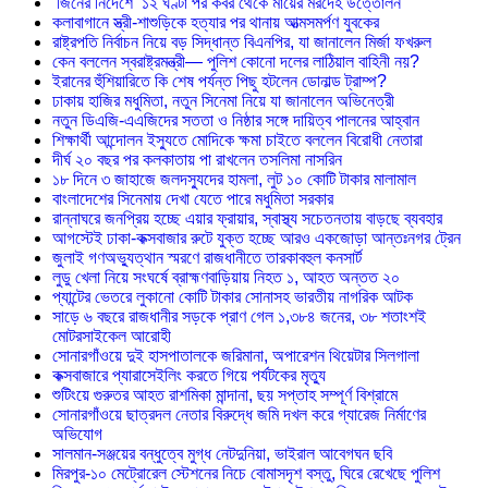
‘জিনের নির্দেশে’ ১২ ঘণ্টা পর কবর থেকে মায়ের মরদেহ উত্তোলন
কলাবাগানে স্ত্রী-শাশুড়িকে হত্যার পর থানায় আত্মসমর্পণ যুবকের
রাষ্ট্রপতি নির্বাচন নিয়ে বড় সিদ্ধান্ত বিএনপির, যা জানালেন মির্জা ফখরুল
কেন বললেন স্বরাষ্ট্রমন্ত্রী— পুলিশ কোনো দলের লাঠিয়াল বাহিনী নয়?
ইরানের হুঁশিয়ারিতে কি শেষ পর্যন্ত পিছু হটলেন ডোনাল্ড ট্রাম্প?
ঢাকায় হাজির মধুমিতা, নতুন সিনেমা নিয়ে যা জানালেন অভিনেত্রী
নতুন ডিএজি-এএজিদের সততা ও নিষ্ঠার সঙ্গে দায়িত্ব পালনের আহ্বান
শিক্ষার্থী আন্দোলন ইস্যুতে মোদিকে ক্ষমা চাইতে বললেন বিরোধী নেতারা
দীর্ঘ ২০ বছর পর কলকাতায় পা রাখলেন তসলিমা নাসরিন
১৮ দিনে ৩ জাহাজে জলদস্যুদের হামলা, লুট ১০ কোটি টাকার মালামাল
বাংলাদেশের সিনেমায় দেখা যেতে পারে মধুমিতা সরকার
রান্নাঘরে জনপ্রিয় হচ্ছে এয়ার ফ্রায়ার, স্বাস্থ্য সচেতনতায় বাড়ছে ব্যবহার
আগস্টেই ঢাকা-কক্সবাজার রুটে যুক্ত হচ্ছে আরও একজোড়া আন্তঃনগর ট্রেন
জুলাই গণঅভ্যুত্থান স্মরণে রাজধানীতে তারকাবহুল কনসার্ট
লুডু খেলা নিয়ে সংঘর্ষে ব্রাহ্মণবাড়িয়ায় নিহত ১, আহত অন্তত ২০
প্যান্টের ভেতরে লুকানো কোটি টাকার সোনাসহ ভারতীয় নাগরিক আটক
সাড়ে ৬ বছরে রাজধানীর সড়কে প্রাণ গেল ১,৩৮৪ জনের, ৩৮ শতাংশই
মোটরসাইকেল আরোহী
সোনারগাঁওয়ে দুই হাসপাতালকে জরিমানা, অপারেশন থিয়েটার সিলগালা
কক্সবাজারে প্যারাসেইলিং করতে গিয়ে পর্যটকের মৃত্যু
শুটিংয়ে গুরুতর আহত রাশমিকা মান্দানা, ছয় সপ্তাহ সম্পূর্ণ বিশ্রামে
সোনারগাঁওয়ে ছাত্রদল নেতার বিরুদ্ধে জমি দখল করে গ্যারেজ নির্মাণের
অভিযোগ
সালমান-সঞ্জয়ের বন্ধুত্বে মুগ্ধ নেটদুনিয়া, ভাইরাল আবেগঘন ছবি
মিরপুর-১০ মেট্রোরেল স্টেশনের নিচে বোমাসদৃশ বস্তু, ঘিরে রেখেছে পুলিশ