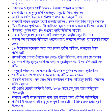
অভিযোগ
একনেকে ৭ হাজার কোটি টাকার ৫ উন্নয়ন প্রকল্প অনুমোদন
রাজশাহীর আমে মুগ্ধ মার্কিন রাষ্ট্রদূত ব্রেন্ট টি. ক্রিস্টেনসেন
আরবি নববর্ষে পবিত্র কাবা শরীফে পরানো হলো নতুন গিলাফ
ব্যবসায়ী আব্দুল ওয়াদুদ হত্যা মামলায় জামিন পেলেন অধ্যাপক আবুল বারকাত
তিন সীমান্তে পুশইনের চেষ্টা প্রতিহত, চুয়াডাঙ্গায় সাত স্তরের বিশেষ নজরদারি
সীমান্তে পুশইন বন্ধে বিএসএফের প্রতি বিজিবির আহ্বান
ঢাকার তিন প্রবেশদ্বারের যানজট রুখতে প্রধানমন্ত্রীর নতুন নির্দেশনা
জাহেদ উর রহমানকে দিল্লিতে প্রবেশে বাধা: ভারতের ভারপ্রাপ্ত হাইকমিশনারকে
তলব
১৬ ডিসেম্বর উদ্বোধন হতে পারে ঢাকার তৃতীয় টার্মিনাল, জানালেন বিমান
প্রতিমন্ত্রী
গফরগাঁওয়ে চলন্ত ট্রেনের হুক ভেঙে ইঞ্জিন বিচ্ছিন্ন, বন্ধ রেল যোগাযোগ
ট্রাম্পের শান্তি চুক্তি আমাদের জন্য বাধ্যতামূলক নয়: ইসরায়েলি মন্ত্রী বেন-
গভির
বিশ্বচ্যাম্পিয়নদের একাদশে ধোঁয়াশা, শেষ অনুশীলনেও চমক স্কালোনির
বেনজীরকে দেশে ফেরাতে সরকারকে সহযোগিতা করবে দুদক
ইসলামী ব্যাংকের পর্ষদ ভেঙে দিল বাংলাদেশ ব্যাংক, দায়িত্বে নির্বাহী পরিচালক
জহির হোসেন
ষষ্ঠ শ্রেণি থেকেই কারিগরি শিক্ষা, ২০২৮ সালে চালু হবে নতুন কারিকুলাম:
শিক্ষামন্ত্রী
আবারো ওয়ারী থানার মামলায় কারাগারে পাঠানো হলো তৌহিদ আফ্রিদিকে
পাঁচবিবি সীমান্তে ভারতীয় বৃদ্ধকে পুশ ইনের চেষ্টা, বিজিবির তৎপরতায় ব্যর্থ
বিএসএফ
জলাতঙ্ক আক্রান্ত গরুর মাংস বিক্রির ঘটনায় সাটুরিয়ায় জরুরি ভ্যাক্সিনেশন