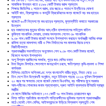
৬৪ জেলায় স্পোর্টস ভিলেজ, ক্রীড়া খাত হবে কর্মসংস্থানের নতুন ক্ষেত্র
সামাজিক উন্নয়ন খাতে ৫১৯৬ কোটি টাকার বরাদ্দ প্রস্তাব
শিক্ষায় জিডিপির ২ শতাংশ বরাদ্দ, চার বছরে ৫ শতাংশে উন্নীতের ঘোষণা
আইটি খাত, ফ্রিল্যান্সার ও কনটেন্ট ক্রিয়েটরদের জন্য বাজেটে বড় কর ছাড়ের
প্রস্তাব
বাজেটে ৬০টি নিত্যপণ্যে কর ছাড়ের প্রস্তাব, মূল্যস্ফীতি কমাতে সরকারের
উদ্যোগ
ছয় নবজাতকের মৃত্যুর ঘটনায় আদ্-দ্বীন হাসপাতালের লাইসেন্স বাতিল
‎কুমিল্লা সাংবাদিক ফোরাম, ঢাকার সদস্যপদ পেলেন ৩৮ সাংবাদিক
৯.৩৮ লাখ কোটি টাকার বাজেট সংসদে উপস্থাপন করছেন অর্থমন্ত্রী আমির খসরু
রামিসা হত্যা মামলাসহ নারী ও শিশু নির্যাতনের সব মামলার বিচার চলবে
বিরতিহীনভাবে
প্রধানমন্ত্রীর সভাপতিত্বে অনুমোদন পেল ৯.৩৮ লাখ কোটি টাকার বাজেট,
বিকেলে সংসদে উপস্থাপন
অপু বিশ্বাস ব্রাজিলের সমর্থক, পুত্র জয় মেসির ভক্ত
টানা বিদ্যুৎ বিপর্যয়ে ক্ষেতলালে জনদুর্ভোগ চরমে, ক্ষতিগ্রস্ত কৃষি-ব্যবসা ও শিক্ষা
কার্যক্রম
দিল্লির হোটেলে অগ্নিকাণ্ড: দগ্ধ বাংলাদেশি নারীর মৃত্যু, নিহত বেড়ে ২৩
তিন দেশে তিন উদ্বোধনী অনুষ্ঠান, নতুন ইতিহাস গড়ছে ২০২৬ ফুটবল বিশ্বকাপ
২০ বছর পর ক্ষমতায় থেকে বাজেট ঘোষণা বিএনপির, বড় পরীক্ষার মুখে সরকার
আদ-দ্বীনের শোকজের জবাব প্রত্যাখ্যান, দ্রুত আইনি ব্যবস্থার হুঁশিয়ারি স্বাস্থ্য
মন্ত্রীর
মে মাসে বিজিবির অভিযানে ১৭৭ কোটি ৭৮ লাখ টাকার চোরাচালান জব্দ
বিশ্ব শান্তি প্রতিষ্ঠায় বাংলাদেশি শান্তিরক্ষীদের ভূমিকার প্রশংসা প্রধানমন্ত্রীর
মাঠে নেমেই গোল মেসির, আইসল্যান্ডকে উড়িয়ে বিশ্বকাপ প্রস্তুতি শেষ