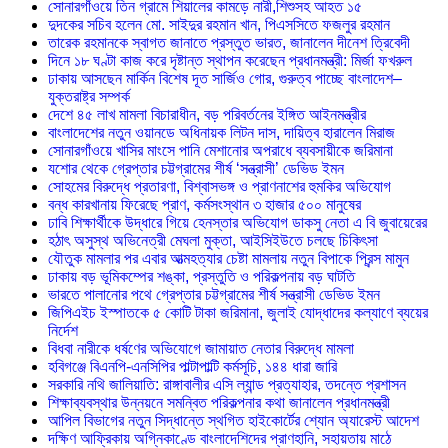
সোনারগাঁওয়ে তিন গ্রামে শিয়ালের কামড়ে নারী,শিশুসহ আহত ১৫
দুদকের সচিব হলেন মো. সাইদুর রহমান খান, পিএসসিতে ফজলুর রহমান
তারেক রহমানকে স্বাগত জানাতে প্রস্তুত ভারত, জানালেন দীনেশ ত্রিবেদী
দিনে ১৮ ঘণ্টা কাজ করে দৃষ্টান্ত স্থাপন করেছেন প্রধানমন্ত্রী: মির্জা ফখরুল
ঢাকায় আসছেন মার্কিন বিশেষ দূত সার্জিও গোর, গুরুত্ব পাচ্ছে বাংলাদেশ–
যুক্তরাষ্ট্র সম্পর্ক
দেশে ৪৫ লাখ মামলা বিচারাধীন, বড় পরিবর্তনের ইঙ্গিত আইনমন্ত্রীর
বাংলাদেশের নতুন ওয়ানডে অধিনায়ক লিটন দাস, দায়িত্ব হারালেন মিরাজ
সোনারগাঁওয়ে খাসির মাংসে পানি মেশানোর অপরাধে ব্যবসায়ীকে জরিমানা
যশোর থেকে গ্রেপ্তার চট্টগ্রামের শীর্ষ ‘সন্ত্রাসী’ ডেভিড ইমন
সোহমের বিরুদ্ধে প্রতারণা, বিশ্বাসভঙ্গ ও প্রাণনাশের হুমকির অভিযোগ
বন্ধ কারখানায় ফিরেছে প্রাণ, কর্মসংস্থান ৩ হাজার ৫০০ মানুষের
ঢাবি শিক্ষার্থীকে উদ্ধারে গিয়ে হেনস্তার অভিযোগ ডাকসু নেতা এ বি জুবায়েরের
হঠাৎ অসুস্থ অভিনেত্রী মেঘলা মুক্তা, আইসিইউতে চলছে চিকিৎসা
যৌতুক মামলার পর এবার আত্মহত্যার চেষ্টা মামলায় নতুন বিপাকে প্রিন্স মামুন
ঢাকায় বড় ভূমিকম্পের শঙ্কা, প্রস্তুতি ও পরিকল্পনায় বড় ঘাটতি
ভারতে পালানোর পথে গ্রেপ্তার চট্টগ্রামের শীর্ষ সন্ত্রাসী ডেভিড ইমন
জিপিএইচ ইস্পাতকে ৫ কোটি টাকা জরিমানা, জুলাই যোদ্ধাদের কল্যাণে ব্যয়ের
নির্দেশ
বিধবা নারীকে ধর্ষণের অভিযোগে জামায়াত নেতার বিরুদ্ধে মামলা
হবিগঞ্জে বিএনপি-এনসিপির পাল্টাপাল্টি কর্মসূচি, ১৪৪ ধারা জারি
সরকারি নথি জালিয়াতি: রাঙ্গাবালীর এসি ল্যান্ড প্রত্যাহার, তদন্তে প্রশাসন
শিক্ষাব্যবস্থার উন্নয়নে সমন্বিত পরিকল্পনার কথা জানালেন প্রধানমন্ত্রী
আপিল বিভাগের নতুন সিদ্ধান্তে স্থগিত হাইকোর্টের শ্যোন অ্যারেস্ট আদেশ
দক্ষিণ আফ্রিকায় অগ্নিকাণ্ডে বাংলাদেশিদের প্রাণহানি, সহায়তায় মাঠে