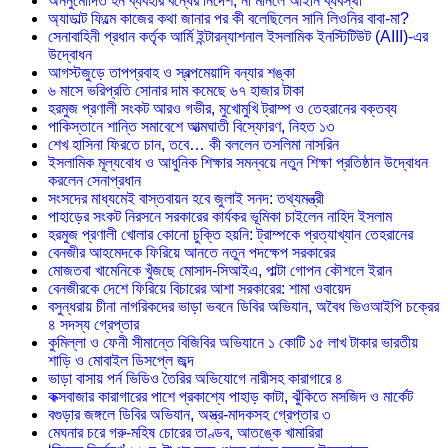
অননুমোদিত হর্ন ব্যবহার বন্ধের নির্দেশ, না মানলে আইনি ব্যবস্থা
অ্যাডাল্ট ফিল্মে কাজের কথা জানার পর কী বলেছিলেন সানি লিওনির বাবা-মা?
সেনাবাহিনী প্রধান কর্তৃক আর্মি ইন্টারন্যাশনাল ইসলামিক ইনস্টিটিউট (AIII)-এর
উদ্বোধন
আগস্টজুড়ে তাপপ্রবাহ ও স্বল্পমেয়াদি বন্যার শঙ্কা
৬ মাসে ভরিপ্রতি সোনার দাম কমেছে ৬৭ হাজার টাকা
হরমুজ প্রণালী সংকট আরও গভীর, মুখোমুখি ট্রাম্প ও তেহরানের বক্তব্য
পাকিস্তানে শান্তি সমাবেশে আত্মঘাতী বিস্ফোরণ, নিহত ১৩
শেখ হাসিনা ফিরতে চান, তবে… কী বললেন তসলিমা নাসরিন
ইসলামিক মূল্যবোধ ও আধুনিক শিক্ষার সমন্বয়ে নতুন শিক্ষা প্রতিষ্ঠান উদ্বোধন
করলেন সেনাপ্রধান
সংসদের মাধ্যমেই বাস্তবায়ন হবে জুলাই সনদ: তথ্যমন্ত্রী
পাহাড়ের সংকট নিরসনে সরকারের কার্যকর ভূমিকা চাইলেন নাহিদ ইসলাম
হরমুজ প্রণালী খোলার কোনো চুক্তি হয়নি: ট্রাম্পকে প্রত্যাখ্যান তেহরানের
বেনজীর আহমেদকে ফিরিয়ে আনতে নতুন পদক্ষেপ সরকারের
মোজতবা খামেনিকে খুঁজছে মোসাদ-সিআইএ, পাল্টা গোপন কৌশলে ইরান
বেনজীরকে দেশে ফিরিয়ে বিচারের আশা সরকারের: শামা ওবায়েদ
বসুন্ধরায় চীনা নাগরিকদের ভাড়া ভবনে ডিবির অভিযান, অবৈধ ভিওআইপি চক্রের
৪ সদস্য গ্রেপ্তার
কুমিল্লা ও ফেনী সীমান্তে বিজিবির অভিযানে ১ কোটি ১৫ লাখ টাকার ভারতীয়
শাড়ি ও মোবাইল ডিসপ্লে জব্দ
ভাড়া বাসায় পর্ন ভিডিও তৈরির অভিযোগে নারীসহ কারাগারে ৪
কক্সবাজার কারাগারের পাশে প্রকাশ্যে পাহাড় কাটা, ঝুঁকিতে মসজিদ ও মার্কেট
বগুড়ার জঙ্গলে ডিবির অভিযান, অস্ত্র-মাদকসহ গ্রেপ্তার ৩
মেঘনার চরে গরু-মহিষ চোরের তাণ্ডব, আতঙ্কে খামারিরা