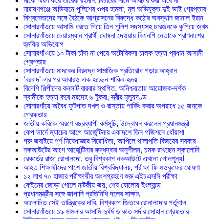
মাকে স্মরণ করে তারেক রহমান: বিচারের নামে অবিচার করা যাবে না
নারায়ণগঞ্জে অভিযানে পুলিশের ওপর হামলা, মূল অভিযুক্ত দুই ভাই গ্রেপ্তার
বিশ্বনেতাদের সঙ্গে বৈঠকে আগ্রাসনের বিরুদ্ধে কঠোর অবস্থান জানাল ইরান
সোনারগাঁওয়ে আসামি ধরতে গিয়ে তিন পুলিশ সদস্যসহ চারজনকে কুপিয়ে জখম
সোনারগাঁওয়ে চেয়ারম্যান প্রার্থী ঘোষনা দেওয়ায় বিএনপি নেতাকে প্রাণনাশের
হুমকির অভিযোগ
সোনারগাঁওয়ে ১০ টাকা চাঁদা না পেয়ে অটোরিকসা চালক হত্যা প্রধান আসামী
গ্রেপ্তার
সোনারগাঁওয়ে মাদকের বিরুদ্ধে সামাজিক প্রতিরোধ গড়ার আহ্বান
‘বরবাদ’-এর পর আবারও এক হচ্ছেন শাকিব-হৃদয়
বিদেশি শিল্পীদের কনসার্ট বারবার স্থগিত, অনিশ্চয়তায় আয়োজক-দর্শক
স্বামীকে হত্যা করে মরদেহ ৬ টুকরা, স্ত্রীর মৃত্যুদণ্ড
সোনারগাঁয়ে অবৈধ ফুটপাত দখল ও রাস্তায় পার্কিং করার অপরাধে ১৫ জনকে
গ্রেফতার
জাতীয় কবিকে স্মরণে বছরব্যাপী কর্মসূচি, উদ্বোধন করলেন প্রধানমন্ত্রী
কেপ ভার্দে ম্যাচের আগে আর্জেন্টিনার একাদশে তিন পজিশনে ধোঁয়াশা
গরু জবাইয়ে পূর্ণ নিষেধাজ্ঞার বিরোধিতা, আপিলে থালাপতি বিজয়ের সরকার
নকআউটের আগে আর্জেন্টিনার রুদ্ধদ্বার অনুশীলন, চমক রাখছেন স্কালোনি
রেকর্ডের রাজা রোনালদো, তবু বিশ্বকাপ নকআউটে এখনো গোলশূন্য!
আহত শিক্ষার্থীদের পাশে জাতীয় বিশ্ববিদ্যালয়, পরীক্ষা ফি মওকুফের ঘোষণা
১২ লাখ ৭০ হাজার পরীক্ষার্থীর অংশগ্রহণে শুরু এইচএসসি পরীক্ষা
কেইনের জোড়া গোলে নাটকীয় জয়, শেষ ষোলোয় ইংল্যান্ড
প্রধানমন্ত্রীর সঙ্গে জাপানি প্রতিনিধি দলের সাক্ষাৎ
আলোচিত সেই তান্ত্রিকের দাবি, বিশ্বকাপ জিতবে রোনালদোর পর্তুগাল
সোনারগাঁওয়ে ১৯ মামলার আসামি দুর্ধর্ষ ডাকাত সর্দার সোহান গ্রেফতার