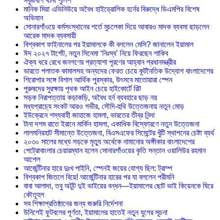
সবুজবাগ থানা পুলিশ
মানিক মিয়া এভিনিউয়ে অবৈধ হাইড্রোলিক হর্নের বিরুদ্ধে ডিএমপির বিশেষ
অভিযান
সোনারগাঁওয়ে কর্মসংস্থানের শর্তে মুচলেকা দিয়ে আবারও মাদক ব্যবসা ছাড়লেন
আরেক মাদক ব্যবসায়ী
বিশ্বকাপ ফাইনালের পর ইয়ামালকে কী বললেন মেসি? জানালেন ইয়ামাল
ঈদ ২০২৭ টার্গেট, নতুন সিনেমা ‘নিঃস্ব’ নিয়ে ফিরছেন শাকিব
ঐক্য ধরে রেখে জনগণের প্রত্যাশা পূরণের আহ্বান প্রধানমন্ত্রীর
ভারতে পলাতক কামালসহ অন্যদের ফেরত চেয়ে কূটনৈতিক উদ্যোগ বাংলাদেশের
শিরোপার সঙ্গে বিশাল আর্থিক পুরস্কার, উৎসবে মাতোয়ারা স্পেন
পুরুষদের সুরক্ষায় পৃথক আইন চেয়ে হাইকোর্টে রিট
সড়ক নিরাপত্তায় কড়াকড়ি, অবৈধ হর্ন ব্যবহারে ছাড় নয়
মধ্যপ্রাচ্যে সংকট আরও গভীর, সৌদি-হুথি উত্তেজনায় নতুন মোড়
ইউক্রেনে শস্যবাহী জাহাজে হামলা, ভারতের তীব্র নিন্দা
টানা দশম রাতে ইরানে মার্কিন হামলা, একাধিক বিস্ফোরণে নতুন উত্তেজনা
লালমনিরহাট সীমান্তে উত্তেজনা, বিএসএফের সিমেন্টের খুঁটি স্থাপনের চেষ্টা ব্যর্থ
২০৩০ সালের মধ্যে সড়কে মৃত্যু অর্ধেকে নামানোর অঙ্গীকার বাংলাদেশের
পেট্রোবাংলার চেয়ারম্যান হলেন সোনারগাঁওয়ের কৃতি সন্তান ওয়ালিউর রহমান
আপেল
আর্জেন্টিনার হারে দুঃখ পাইনি, স্পেনই জয়ের যোগ্য ছিল: ট্রাম্প
বিশ্বকাপ জিতলে বিয়ে! আর্জেন্টিনার হারের পর যা বললেন পরীমনি
বাবা আলাদা, তবু অটুট দুই ভাইয়ের বন্ধন—ইয়ামালের ছোট ভাই কিয়েনকে ঘিরে
কৌতূহল
সব শিক্ষাপ্রতিষ্ঠানের জন্য জরুরি নির্দেশনা
উনিশেই ফুটবলের পূর্ণতা, ইয়ামালের হাতেই নতুন যুগের সূচনা