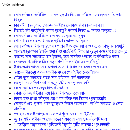
নিউজ আপডেট
সোনারগাঁওয়ে অটোরিকশা চালক হত্যার বিচারের দাবিতে মানববন্ধন ও বিক্ষোভ
মিছিল
চার বগি লাইনচ্যুত, ঢাকা-ময়মনসিংহ রেলপথে ট্রেন চলাচল বন্ধ
সিলেটে দুই যাত্রীবাহী বাসের মুখোমুখি সংঘর্ষে নিহত ৯, আহত অন্তত ১৫
সোনারগাঁওয়ে অটোরিকশাচালকের রহস্যজনক মৃত্যু
শো শেষে ফেরার পথে সড়ক দুর্ঘটনায় আহত মৌসুমী মৌ
সোনারগাঁওয়ে বিশ্ব মাতৃদুগ্ধ সপ্তাহ উপলক্ষে র‍্যালি ও সচেতনতামূলক কর্মসূচি
আকাশে ট্রাম্পের ‘মেরিন ওয়ান’ ও যাত্রীবাহী বিমানের দূরত্ব কমে যাওয়ায় তদন্ত
ইরানের সঙ্গে সমঝোতা চান ট্রাম্প, তবে সামরিক পদক্ষেপের হুঁশিয়ারিও বহাল
মোজতবা খামেনিকে নিয়ে নতুন বার্তা দিলেন ইরানের প্রেসিডেন্ট
ইরান-ওমান আলোচনার অগ্রগতিতে বিশ্ববাজারে কমল তেলের দাম
ইরানের বিরুদ্ধে একক সামরিক পদক্ষেপের ইঙ্গিত নেতানিয়াহুর
মেটার ভুলে ভারতের কাছে ক্ষমা চাইলেন মার্ক জাকারবার্গ
জোড়া গোলে লিগস কাপে নতুন ইতিহাস গড়লেন মেসি
রেমো ম্যাচের পর নতুন বিতর্কে নেইমার
রোনালদো-জর্জিইনার বিয়ে নিয়ে বিশ্বজুড়ে তোলপাড়
ঢাকার চারপাশের নদীদূষণ রোধে কর্মপরিকল্পনার নির্দেশ প্রধানমন্ত্রীর
সোনারগাঁওয়ে জুলাই গণঅভ্যুত্থান দিবসে আলোচনা, আর্থিক সহায়তা ও দোয়া
মাহফিল
পথ হারালে এই জাদুঘরে এসে পথ খুঁজে নেবো: ড. ইউনূস
জুলাই শহীদ পরিবার ও যোদ্ধাদের সহায়তায় ব্যয় হাজার কোটি টাকা
গণতান্ত্রিক আন্দোলনের প্রতিচ্ছবি ‘জুলাই স্মৃতি জাদুঘর’: প্রধানমন্ত্রী
বহু বছর পর ফের আলোচনায় দেব-শুভশ্রী, ভাইরাল ছবিতে মাতোয়ারা ভক্তরা