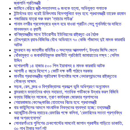
জ্বালানি প্রতিমন্ত্রী
জামিনে বেরিয়ে স্ত্রী-সন্তানসহ ৬ জনকে হত্যা, অভিযুক্ত পলাতক
ইন্টার্নদের হাত ধরেই চিকিৎসায় বিদেশমুখিতা বন্ধ হবে: প্রধানমন্ত্রী তারেক রহমান
গজারিয়ায় যাত্রা শুরু করল ‘ন্যাচার লাউঞ্জ’
পানাম নগরীর প্রবেশদ্বারে ধ্বংস হয়ে যাওয়া প্রাচীন সেতু পুননির্মাণের দাবিতে
মানববন্ধন ও র‌্যালী
বাণিজ্যমন্ত্রীর সাথে ইউরোপীয় ইউনিয়নের রাষ্ট্রদূত এর বৈঠক
চৌদ্দগ্রামে র‌্যাব-বিজিবির যৌথ অভিযানে ৭০ কেজি গাঁজাসহ দুই মাদক কারবারি
আটক
সুন্দরবনে বড় জাহাঙ্গীর বাহিনীর ৩ সদস্যের আত্মসমর্পণ, উদ্ধার জিম্মি জেলে
ধোঁকামুক্ত ও জবাবদিহিমূলক রাজনীতি প্রতিষ্ঠাই জামায়াতের লক্ষ্য : সেলিম
উদ্দিন
যশোরগামী ১৪ হাজার ৫০০ পিস ইয়াবাসহ ৪ মাদক কারবারি আটক
আগামী ৫ বছরে বিদেশে ১ কোটি দক্ষ কর্মী পাঠাবে সরকার
মাননীয় প্রধানমন্ত্রীর প্রতিরক্ষা উপদেষ্টার সঙ্গে নেদারল্যান্ডসের রাষ্ট্রদূতের
সৌজন্য সাক্ষাৎ
সড়ক, রেল, বন্দর ও বিশ্ববিদ্যালয় প্রকল্পে ভূমি অধিগ্রহণ অনুমোদন
বান্দরবানে বন্যার্তদের খাদ্য সহায়তা, শতাধিক পর্যটককে উদ্ধার করল বিজিবি
বন্যায় বিচ্ছিন্ন সাজেক, ত্রাণ কার্যক্রম জোরদার প্রশাসনের
শেয়ারবাজার কেলেঙ্কারির হোতাদের বিচার হবে: প্রধানমন্ত্রী
বার কাউন্সিলের আদলে সাংবাদিক নিবন্ধনের ব্যবস্থা হচ্ছে: তথ্যমন্ত্রী
আর্জেন্টিনা-মিশর ম্যাচের রেফারির পক্ষে কলিনা, ‘রেফারিদের সততা প্রশ্নবিদ্ধ
করা অগ্রহণযোগ্য’
সোনারগাঁওয়ে পুলিশের চেকপোস্টের সামনেই জাপান প্রবাসীর গাড়িতে ডাকাতি,
৩০ লাখ টাকার স্বর্ণ লুট