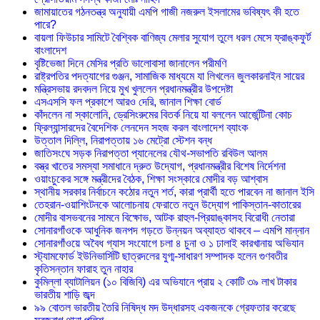
জামায়াতের গঠনতন্ত্র অনুযায়ী এমপি গাজী নজরুল ইসলামের ভবিষ্যৎ কী হতে
পারে?
বায়লা ফিউচার সামিটে বৈশ্বিক বাণিজ্য মেলার সুযোগ তুলে ধরল মেসে ফ্রাঙ্কফুর্ট
বাংলাদেশ
বৃষ্টিভেজা দিনে মেসির প্রতি ভালোবাসা জানালেন পরীমণি
রাষ্ট্রপতির পদত্যাগের গুঞ্জন, সামাজিক মাধ্যমে যা লিখলেন জুলকারনাইন সায়ের
মন্ত্রিসভায় রদবদল নিয়ে মুখ খুললেন প্রধানমন্ত্রীর উপদেষ্টা
এসএসসি ফল প্রকাশে আরও দেরি, জানাল শিক্ষা বোর্ড
কাঁদলেন না স্কালোনি, ড্রেসিংরুমের বিতর্ক নিয়ে যা বললেন আর্জেন্টিনা কোচ
ফ্রিল্যান্সারদের বৈদেশিক লেনদেন সহজ করল বাংলাদেশ ব্যাংক
উত্তাল দিল্লি, নিরাপত্তায় ১৬ মেট্রো স্টেশন বন্ধ
জাতিসংঘে সড়ক নিরাপত্তা প্যানেলের যৌথ-সভাপতি রবিউল আলম
বস্ত্র খাতের সমস্যা সমাধানে দ্রুত উদ্যোগ, প্রধানমন্ত্রীর বিশেষ নির্দেশনা
ওয়াংচুকের সঙ্গে মন্ত্রীদের বৈঠক, শিক্ষা সংস্কারে মোদীর বড় আশ্বাস
স্থানীয় সরকার নির্বাচনে কঠোর নতুন শর্ত, কারা প্রার্থী হতে পারবেন না জানাল ইসি
তেহরান-ওয়াশিংটনকে আলোচনায় ফেরাতে নতুন উদ্যোগ পাকিস্তান-কাতারের
মোদীর বাসভবনের সামনে বিক্ষোভ, আটক রাহুল-প্রিয়াঙ্কাসহ বিরোধী নেতারা
সোনারগাঁওকে আধুনিক জনপদ গড়তে উন্নয়ন অব্যাহত থাকবে – এমপি মান্নান
সোনারগাঁওয়ে অবৈধ গ্যাস সংযোগে চলা ৪ চুনা ও ১ ঢালাই কারখানায় অভিযান
স্ট্যামফোর্ড ইউনিভার্সিটি ছাত্রদলের যুগ্ম-সাধারণ সম্পাদক হলেন গুণবতীর
কৃতিসন্তান ফারাহ তুন নাহার
কুমিল্লা ব্যাটালিয়ন (১০ বিজিবি) এর অভিযানে প্রায় ২ কোটি ৩৯ লাখ টাকার
ভারতীয় শাড়ি জব্দ
৯৯ বোতল ভারতীয় তৈরি নিষিদ্ধ মদ উদ্ধারসহ একজনকে গ্রেফতার করেছে