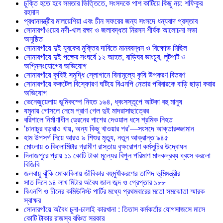
চুক্তি হতে হবে সমতার ভিত্তিতে, সংসদকে পাশ কাটিয়ে কিছু নয়: শফিকুর
রহমান
প্রধানমন্ত্রীর মালয়েশিয়া এবং চীন সফরের জন্য সংসদে ধন্যবাদ প্রস্তাব
সোনারগাঁওয়ের নদী-খাল রক্ষা ও জলাবদ্ধতা নিরসন শীর্ষক আলোচনা সভা
অনুষ্ঠিত
সোনারগাঁয়ে দুই যুবকের মুক্তির দাবিতে মানববন্ধন ও বিক্ষোভ মিছিল
সোনারগাঁয়ে দুই পক্ষের সংঘর্ষে ১২ আহত, বাড়িঘর ভাংচুর, লুটপাট ও
অগ্নিসংযোগের অভিযোগ
সোনারগাঁয়ে কৃষিই সমৃদ্ধি স্লোগানে বিনামূল্যে কৃষি উপকরণ বিতরণ
সোনারগাঁয়ে ককটেল বিস্ফোরণ ঘটিয়ে বিএনপি নেতার পরিবারকে বাড়ি ছাড়া করার
অভিযোগ
ভেনেজুয়েলায় ভূমিকম্পে নিহত ১৬৪, ধ্বংসস্তূপে আটকা বহু মানুষ
যমুনায় গোসলে নেমে প্রাণ গেল দুই মাদরাসাছাত্রের
বরিশালে নির্মাণাধীন ড্রেনের পাশের দেওয়াল ধসে শ্রমিক নিহত
‘চানাচুর বড়রাও খায়, অন্য কিছু খাওয়ার পর’—সংসদে আক্তারুজ্জামান
হাম উপসর্গ নিয়ে আরও ৯ শিশুর মৃত্যু, নতুন আক্রান্ত ৯৪৫
মোংলায় ৩ কিলোমিটার গ্রামীণ রাস্তায় বৃক্ষরোপণ কর্মসূচির উদ্বোধন
দিনাজপুরে প্রায় ১১ কোটি টাকা মূল্যের বিপুল পরিমাণ মাদকদ্রব্য ধ্বংস করলো
বিজিবি
জলবায়ু ঝুঁকি মোকাবিলায় জীবিকার বহুমুখীকরণের তাগিদ ভূমিমন্ত্রীর
সাত দিনে ১৪ লাখ মিটার অবৈধ জাল জব্দ ও গ্রেপ্তার ১৮৮
বিএনপি ও চীনের কমিউনিস্ট পার্টির মধ্যে প্রথমবারের মতো সমঝোতা স্মারক
স্বাক্ষর
সোনারগাঁয়ে অবৈধ চুনা-ঢালাই কারখানা : তিতাস কর্মকর্তার যোগসাজসে মাসে
কোটি টাকার রাজস্ব বঞ্চিত সরকার