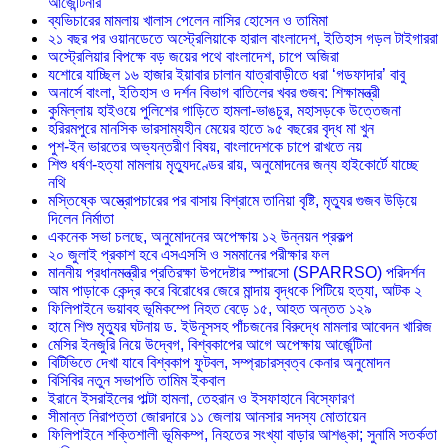
আর্জেন্টিনার
ব্যভিচারের মামলায় খালাস পেলেন নাসির হোসেন ও তামিমা
২১ বছর পর ওয়ানডেতে অস্ট্রেলিয়াকে হারাল বাংলাদেশ, ইতিহাস গড়ল টাইগাররা
অস্ট্রেলিয়ার বিপক্ষে বড় জয়ের পথে বাংলাদেশ, চাপে অজিরা
যশোরে যাচ্ছিল ১৬ হাজার ইয়াবার চালান যাত্রাবাড়ীতে ধরা ‘গডফাদার’ বাবু
অনার্সে বাংলা, ইতিহাস ও দর্শন বিভাগ বাতিলের খবর গুজব: শিক্ষামন্ত্রী
কুমিল্লায় হাইওয়ে পুলিশের গাড়িতে হামলা-ভাঙচুর, মহাসড়কে উত্তেজনা
‎হরিরমপুরে মানসিক ভারসাম্যহীন মেয়ের হাতে ৯৫ বছরের বৃদ্ধ মা খুন
পুশ-ইন ভারতের অভ্যন্তরীণ বিষয়, বাংলাদেশকে চাপে রাখতে নয়
শিশু ধর্ষণ-হত্যা মামলায় মৃত্যুদণ্ডের রায়, অনুমোদনের জন্য হাইকোর্টে যাচ্ছে
নথি
মস্তিষ্কে অস্ত্রোপচারের পর বাসায় বিশ্রামে তানিয়া বৃষ্টি, মৃত্যুর গুজব উড়িয়ে
দিলেন নির্মাতা
একনেক সভা চলছে, অনুমোদনের অপেক্ষায় ১২ উন্নয়ন প্রকল্প
২০ জুলাই প্রকাশ হবে এসএসসি ও সমমানের পরীক্ষার ফল
মাননীয় প্রধানমন্ত্রীর প্রতিরক্ষা উপদেষ্টার স্পারসো (SPARRSO) পরিদর্শন
আম পাড়াকে কেন্দ্র করে বিরোধের জেরে মান্দায় বৃদ্ধকে পিটিয়ে হত্যা, আটক ২
ফিলিপাইনে ভয়াবহ ভূমিকম্পে নিহত বেড়ে ১৫, আহত অন্তত ১২৯
হামে শিশু মৃত্যুর ঘটনায় ড. ইউনূসসহ পাঁচজনের বিরুদ্ধে মামলার আবেদন খারিজ
মেসির ইনজুরি নিয়ে উদ্বেগ, বিশ্বকাপের আগে অপেক্ষায় আর্জেন্টিনা
বিটিভিতে দেখা যাবে বিশ্বকাপ ফুটবল, সম্প্রচারস্বত্ব কেনার অনুমোদন
বিসিবির নতুন সভাপতি তামিম ইকবাল
ইরানে ইসরাইলের পাল্টা হামলা, তেহরান ও ইসফাহানে বিস্ফোরণ
সীমান্ত নিরাপত্তা জোরদারে ১১ জেলায় আনসার সদস্য মোতায়েন
ফিলিপাইনে শক্তিশালী ভূমিকম্প, নিহতের সংখ্যা বাড়ার আশঙ্কা; সুনামি সতর্কতা