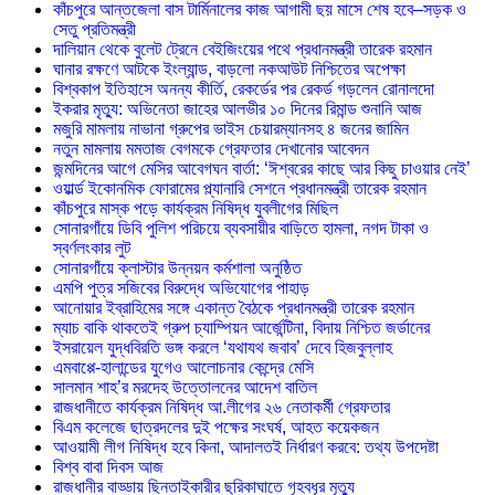
কাঁচপুরে আন্তজেলা বাস টার্মিনালের কাজ আগামী ছয় মাসে শেষ হবে–সড়ক ও
সেতু প্রতিমন্ত্রী
দালিয়ান থেকে বুলেট ট্রেনে বেইজিংয়ের পথে প্রধানমন্ত্রী তারেক রহমান
ঘানার রক্ষণে আটকে ইংল্যান্ড, বাড়লো নকআউট নিশ্চিতের অপেক্ষা
বিশ্বকাপ ইতিহাসে অনন্য কীর্তি, রেকর্ডের পর রেকর্ড গড়লেন রোনালদো
ইকরার মৃত্যু: অভিনেতা জাহের আলভীর ১০ দিনের রিমান্ড শুনানি আজ
মজুরি মামলায় নাভানা গ্রুপের ভাইস চেয়ারম্যানসহ ৪ জনের জামিন
নতুন মামলায় মমতাজ বেগমকে গ্রেফতার দেখানোর আবেদন
জন্মদিনের আগে মেসির আবেগঘন বার্তা: ‘ঈশ্বরের কাছে আর কিছু চাওয়ার নেই’
ওয়ার্ল্ড ইকোনমিক ফোরামের প্ল্যানারি সেশনে প্রধানমন্ত্রী তারেক রহমান
কাঁচপুরে মাস্ক পড়ে কার্যক্রম নিষিদ্ধ যুবলীগের মিছিল
সোনারগাঁয়ে ডিবি পুলিশ পরিচয়ে ব্যবসায়ীর বাড়িতে হামলা, নগদ টাকা ও
স্বর্ণলংকার লুট
সোনারগাঁয়ে ক্লাস্টার উন্নয়ন কর্মশালা অনুষ্ঠিত
এমপি পুত্র সজিবের বিরুদ্ধে অভিযোগের পাহাড়
আনোয়ার ইব্রাহিমের সঙ্গে একান্ত বৈঠকে প্রধানমন্ত্রী তারেক রহমান
ম্যাচ বাকি থাকতেই গ্রুপ চ্যাম্পিয়ন আর্জেন্টিনা, বিদায় নিশ্চিত জর্ডানের
ইসরায়েল যুদ্ধবিরতি ভঙ্গ করলে ‘যথাযথ জবাব’ দেবে হিজবুল্লাহ
এমবাপ্পে-হালান্ডের যুগেও আলোচনার কেন্দ্রে মেসি
সালমান শাহ’র মরদেহ উত্তোলনের আদেশ বাতিল
রাজধানীতে কার্যক্রম নিষিদ্ধ আ.লীগের ২৬ নেতাকর্মী গ্রেফতার
বিএম কলেজে ছাত্রদলের দুই পক্ষের সংঘর্ষ, আহত কয়েকজন
আওয়ামী লীগ নিষিদ্ধ হবে কিনা, আদালতই নির্ধারণ করবে: তথ্য উপদেষ্টা
বিশ্ব বাবা দিবস আজ
রাজধানীর বাড্ডায় ছিনতাইকারীর ছুরিকাঘাতে গৃহবধূর মৃত্যু