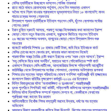
মেসির হ্যাটট্রিকে উচ্ছ্বাসে ভাসলেন শোবিজ তারকারা
রাতে মাঠে নামবে রোনালদোর পর্তুগাল, দেখে নিন সম্ভাব্য একাদশ
‎অবৈধ পথে গ্রিস যাওয়ার প্রাক্কালে ভূমধ্যসাগরে নিহত ১৮ বাংলাদেশি: মানব
পাচার চক্রের সদস্য গ্রেফতার
বিশ্বকাপে প্রথম হ্যাটট্রিকে ইতিহাস গড়লেন মেসি, ছুঁলেন ক্লোসার সর্বোচ্চ
গোলের রেকর্ড
ইরান চুক্তি দ্রুতই আসছে, পরমাণু অস্ত্রে নিষেধাজ্ঞার কথা জানালেন ট্রাম্প
জোড়া গোলে নতুন উচ্চতায় এমবাপে, ফ্রান্সকে জিতিয়ে গড়লেন ইতিহাস
২৬ বছরের অপেক্ষার অবসান, হালান্ডের জোড়া গোলে বিশ্বকাপ মিশন শুরু
নরওয়ের
বাজেটে কারিগরি শিক্ষায় ১৮ হাজার কোটি টাকা, জবি নিয়ে ইতিবাচক বার্তা
মেসির চোখের জলে বেদনার গল্প, কান্নার কারণ জানালেন নিজেই
পারমাণবিক অস্ত্র তৈরির চেষ্টা করলে ইরানের ওপর ‘নরক নেমে আসবে’: ট্রাম্প
‘শুধু মেসিকে ঘিরে ভাবা অর্থহীন’, ম্যাচের আগে পেটকোভিচের স্পষ্ট বার্তা
একাদশে ফিরছেন মেসি-মার্টিনেজ, আলজেরিয়ার বিপক্ষে শক্তিশালী আর্জেন্টিনা
কাঠমিস্ত্রি থেকে বিশ্বকাপের সর্বোচ্চ গোলদাতা, ক্লোসার অবিশ্বাস্য রূপকথা
শিক্ষার চার স্তম্ভে আমূল পরিবর্তনের ঘোষণা গণশিক্ষা প্রতিমন্ত্রী ববি হাজ্জাজের
বাংলাদেশ বিমান বাহিনীর বৃক্ষরোপণ কর্মসূচি-২০২৬ এর উদ্বোধন
দিল্লি বিমানবন্দরের ঘটনা ‘অনাকাঙ্ক্ষিত ও দুঃখজনক’: পররাষ্ট্রমন্ত্রী
দুদক পুনর্গঠনে শিগগিরই সার্চ কমিটি, শক্তিশালী কমিশনের আশ্বাস স্বরাষ্ট্রমন্ত্রীর
দিল্লির ঘটনা দ্বিপাক্ষিক সম্পর্কে প্রভাব ফেলবে না, বেনজীরকে ফেরানোর
প্রক্রিয়া শুরু: জাহেদ উর রহমান
আদিতমারীতে নিখোঁজ শিশুর বস্তাবন্দী মরদেহ উদ্ধার, ধর্ষণের পর হত্যার
অভিযোগ
আদাবরে বিকাশ ব্যবসায়ীকে কুপিয়ে টাকা ছিনতাই, কিশোর গ্যাংয়ের সম্পৃক্ততার