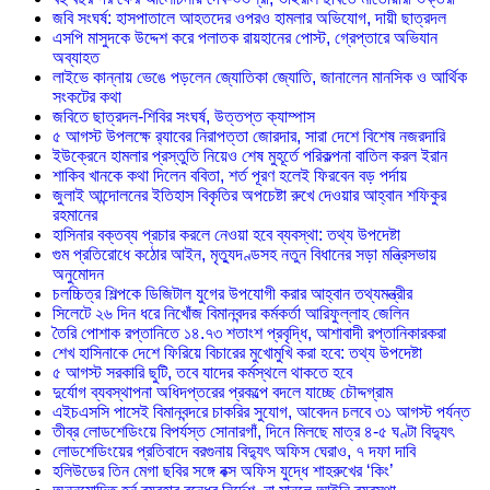
জবি সংঘর্ষ: হাসপাতালে আহতদের ওপরও হামলার অভিযোগ, দায়ী ছাত্রদল
এসপি মাসুদকে উদ্দেশ করে পলাতক রায়হানের পোস্ট, গ্রেপ্তারে অভিযান
অব্যাহত
লাইভে কান্নায় ভেঙে পড়লেন জ্যোতিকা জ্যোতি, জানালেন মানসিক ও আর্থিক
সংকটের কথা
জবিতে ছাত্রদল-শিবির সংঘর্ষ, উত্তপ্ত ক্যাম্পাস
৫ আগস্ট উপলক্ষে র‌্যাবের নিরাপত্তা জোরদার, সারা দেশে বিশেষ নজরদারি
ইউক্রেনে হামলার প্রস্তুতি নিয়েও শেষ মুহূর্তে পরিকল্পনা বাতিল করল ইরান
শাকিব খানকে কথা দিলেন ববিতা, শর্ত পূরণ হলেই ফিরবেন বড় পর্দায়
জুলাই আন্দোলনের ইতিহাস বিকৃতির অপচেষ্টা রুখে দেওয়ার আহ্বান শফিকুর
রহমানের
হাসিনার বক্তব্য প্রচার করলে নেওয়া হবে ব্যবস্থা: তথ্য উপদেষ্টা
গুম প্রতিরোধে কঠোর আইন, মৃত্যুদণ্ডসহ নতুন বিধানের সড়া মন্ত্রিসভায়
অনুমোদন
চলচ্চিত্র শিল্পকে ডিজিটাল যুগের উপযোগী করার আহ্বান তথ্যমন্ত্রীর
সিলেটে ২৬ দিন ধরে নিখোঁজ বিমানবন্দর কর্মকর্তা আরিফুল্লাহ জেলিন
তৈরি পোশাক রপ্তানিতে ১৪.৭৩ শতাংশ প্রবৃদ্ধি, আশাবাদী রপ্তানিকারকরা
শেখ হাসিনাকে দেশে ফিরিয়ে বিচারের মুখোমুখি করা হবে: তথ্য উপদেষ্টা
৫ আগস্ট সরকারি ছুটি, তবে যাদের কর্মস্থলে থাকতে হবে
দুর্যোগ ব্যবস্থাপনা অধিদপ্তরের প্রকল্পে বদলে যাচ্ছে চৌদ্দগ্রাম
এইচএসসি পাসেই বিমানবন্দরে চাকরির সুযোগ, আবেদন চলবে ৩১ আগস্ট পর্যন্ত
তীব্র লোডশেডিংয়ে বিপর্যস্ত সোনারগাঁ, দিনে মিলছে মাত্র ৪-৫ ঘণ্টা বিদ্যুৎ
লোডশেডিংয়ের প্রতিবাদে বরগুনায় বিদ্যুৎ অফিস ঘেরাও, ৭ দফা দাবি
হলিউডের তিন মেগা ছবির সঙ্গে বক্স অফিস যুদ্ধে শাহরুখের ‘কিং’