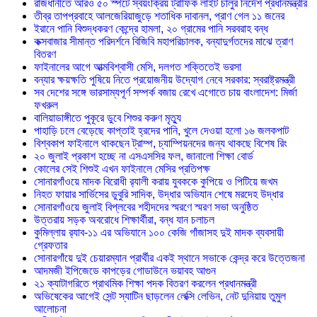
রাজধানীতে আরও ৫০ স্পটে স্বয়ংক্রিয় ট্রাফিক লাইট চালুর নির্দেশ প্রধানমন্ত্রীর
তীব্র তাপপ্রবাহে আলজেরিয়াজুড়ে শতাধিক দাবানল, প্রাণ গেল ১১ জনের
ইরানে পানি বিশুদ্ধকরণ কেন্দ্রে হামলা, ২০ গ্রামের পানি সরবরাহ বন্ধ
কক্সবাজার সীমান্ত পরিদর্শনে বিজিবি মহাপরিচালক, বন্যাদুর্গতদের মাঝে ত্রাণ
বিতরণ
ফাইনালের আগে আত্মবিশ্বাসী মেসি, দলগত শক্তিতেই ভরসা
বন্যার ক্ষয়ক্ষতি পুষিয়ে নিতে প্রয়োজনীয় উদ্যোগ নেবে সরকার: স্বরাষ্ট্রমন্ত্রী
সব দেশের সঙ্গে ভারসাম্যপূর্ণ সম্পর্ক বজায় রেখে এগোতে চায় বাংলাদেশ: মির্জা
ফখরুল
বালিয়াডাঙ্গীতে পুকূরে ডুবে শিশুর করুণ মৃত্যু
পাহাড়ি ঢলে বেড়েছে কাপ্তাই হ্রদের পানি, খুলে দেওয়া হলো ১৬ জলকপাট
বিশ্বকাপ ফাইনালে থাকছেন ট্রাম্প, চ্যাম্পিয়নদের জন্য থাকছে বিশেষ রিং
২০ জুলাই প্রকাশ হচ্ছে না এসএসসির ফল, জানালো শিক্ষা বোর্ড
কোলের সেই শিশুই এখন ফাইনালে মেসির প্রতিপক্ষ
সোনারগাঁওয়ে মাদক বিরোধী র‌্যালী করায় যুবককে কুপিয়ে ও পিটিয়ে জখম
নিহত ফায়ার সার্ভিসের ডুবুরি সাদিক, উদ্ধার অভিযান শেষে মরদেহ উদ্ধার
সোনারগাঁওয়ে জুলাই বিপ্লবের শহীদদের স্মরণে স্মরণ সভা অনুষ্ঠিত
উত্তরায় সড়ক অবরোধে শিক্ষার্থীরা, বন্ধ যান চলাচল
কুমিল্লায় র‍্যাব-১১ এর অভিযানে ১০০ কেজি গাঁজাসহ দুই মাদক ব্যবসায়ী
গ্রেফতার
সোনারগাঁয়ে দুই চেয়ারম্যান প্রার্থীর একই স্থানে সভাকে কেন্দ্র করে উত্তেজনা
আদমজী ইপিজেডে কাপড়ের গোডাউনে ভয়াবহ আগুন
২১ ক্যাটাগরিতে প্রাথমিক শিক্ষা পদক বিতরণ করলেন প্রধানমন্ত্রী
অভিষেকের আগেই সেন্ট স্যাটিন ছাড়লেন লেক্সি লেভিন, নেট দুনিয়ায় তুমুল
আলোচনা