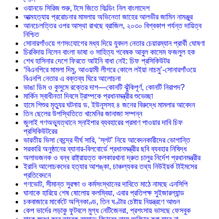
ওয়ানডে সিরিজ শুরু, টসে জিতে ফিল্ডিং নিল বাংলাদেশ
আত্মহত্যায় প্ররোচনার মামলায় অভিনেতা জাহের আলভীর জামিন নামঞ্জুর
আনচেলত্তির ওপর আস্থা রাখছে ব্রাজিল, ২০৩০ বিশ্বকাপ পর্যন্ত দায়িত্ব
নিশ্চিত
সোনারগাঁওয়ে গণসংযোগের মধ্য দিয়ে যুবদল নেতার চেয়ারম্যান প্রার্থী ঘোষণা
চিরবিদায় নিলেন বাংলা ভাষা ও সাহিত্য গবেষক আবুল কাসেম ফজলুল হক
শেখ হাসিনার দেশে ফিরতে আইনি বাধা নেই: চিফ প্রসিকিউটর
‘বিএনপিরে মামলা দিমু, আওয়ামী লীগরে কোলে লইয়া নাচমু’-সোনারগাঁওয়ে
বিএনপি নেতার এ বক্তব্য ঘিরে আলোচনা
ভাঙা ডিম ও কুসুমে রক্তের দাগ—কোনটি ঝুঁকিপূর্ণ, কোনটি নিরাপদ?
মার্কিন স্বাধীনতা দিবসে ট্রাম্পকে প্রধানমন্ত্রীর শুভেচ্ছা
হামে শিশুর মৃত্যুর ঘটনায় ড. ইউনূসসহ ৪ জনের বিরুদ্ধে মামলার আবেদন
তিন ছেলের উপস্থিতিতে খামেনির জানাজা সম্পন্ন
জুলাই গণঅভ্যুত্থানে স্নাইপার ব্যবহারের প্রমাণ পাওয়ার দাবি চিফ
প্রসিকিউটরের
ভারতীয় ভিসা কেন্দ্রে দীর্ঘ সারি, ‘স্লট’ নিয়ে আবেদনকারীদের ভোগান্তি
সরকারি অনুষ্ঠানের ব্যানার-বিলবোর্ডে প্রধানমন্ত্রীর ছবি ব্যবহার নিষিদ্ধ
অলাভজনক ও বন্ধ রাষ্ট্রায়ত্ত কলকারখানা দ্রুত চালুর নির্দেশ প্রধানমন্ত্রীর
ইরানি আলোচকদের হত্যার আশঙ্কা, চাঞ্চল্যকর তথ্য নিউইয়র্ক টাইমসের
প্রতিবেদনে
গণভোট, সীমান্ত সুরক্ষা ও কর্মসংস্থানের দাবিতে মাঠে নামছে এনসিপি
ঘানাকে হারিয়ে শেষ ষোলোয় কলম্বিয়া, এবার প্রতিপক্ষ সুইজারল্যান্ড
চকবাজারে মার্কেটে অগ্নিকাণ্ড, তিন ঘণ্টার চেষ্টায় নিয়ন্ত্রণে আগুন
কেপ ভার্দের লড়াকু ফুটবলে মুগ্ধ নেটিজেনরা, প্রশংসায় ভাসছে ফেসবুক