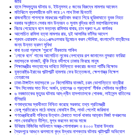
জারি
হামে শিশুমৃত্যুর ঘটনায় ড. ইউনূসসহ ৫ জনের বিরুদ্ধে মামলার আবেদন
মতিঝিলে ব্যবসায়ীকে গুলি করে ১৭ লাখ টাকা ছিনতাই
রাজধানীতে পাগলকে মারধরের প্রতিবাদ করতে গিয়ে ছুরিকাঘাতে যুবক নিহত
দরবার অনুষ্ঠানে সেবার মান উন্নয়ন ও সুনাম বৃদ্ধির বার্তা মহাপরিচালকের
বিচার পেয়েছেন বলে মন্তব্য রামিসার বাবার, চান দ্রুত দণ্ড কার্যকর
আলোচিত রামিসা হত্যা মামলার রায়, দুই আসামির ফাঁসির আদেশ
প্রথম এয়ারবাস এ৩২১এক্সএলআর উন্মোচন করল সৌদিয়া, বাংলাদেশি যাত্রীদের
জন্য উন্নত ভ্রমণ সুবিধা
বাবা হওয়া প্রসঙ্গে ‘পুরনো’ নীরবতায় শাকিব
‘লোকে বলে’ গানের আলোচিত লুকের নেপথ্যের গল্প জানালেন নুসরাত ফারিয়া
মহাসড়কে যানজট, ঝুঁকি নিয়ে নদীপথে ঢাকায় ফিরছে মানুষ
শিক্ষামন্ত্রীর পদত্যাগের দাবিতে দিল্লিতে ককরোচ জনতা পার্টির বিক্ষোভ
যুক্তরাষ্ট্র-ইরানের পাল্টাপাল্টি হামলায় ফের উত্তেজনা, ক্ষেপণাস্ত্র নিক্ষেপ
তেহরানের
ঢাকা-টাঙ্গাইল মহাসড়কে ১৮ কিলোমিটার যানজট, চরম ভোগান্তিতে যাত্রীরা
‘ঈদ সিনেমার সাত দিন: অর্জন, চ্যালেঞ্জ ও প্রত্যাশা’ শীর্ষক সেমিনার অনুষ্ঠিত
৬ নবজাতকের মৃত্যুর ঘটনায় আদ্-দ্বীন হাসপাতালকে শোকজ, লাইসেন্স বাতিলের
হুঁশিয়ারি
গণমাধ্যমের স্বাধীনতা নিশ্চিত করেছে সরকার: তথ্য প্রতিমন্ত্রী
ডেঙ্গু প্রতিরোধে মাঠে নামছে মোবাইল টিম, লার্ভা পেলেই জরিমানা
গণতন্ত্রবিরোধী শক্তির উত্থান ঠেকাতে সতর্ক থাকার আহ্বান মির্জা ফখরুলের
লাল বেনারসিতে দীপ্তি, মুগ্ধ করলেন কনের সাজে
উখিয়ায় বিজিবির অভিযানে অস্ত্র-গোলাবারুদ ও ৪০০০ ইয়াবা উদ্ধার
সৈয়দপুরে আগুনে ঝলসানো বৃদ্ধ উদ্ধার নাশকতার ঘটনায় পাল্টাপাল্টি অভিযোগ