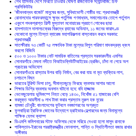
শেখ হাসিনার দেশে ফিরতে চাওয়ার ঘোষণা রাজনৈতিক স্ট্যান্টবাজি: চিফ
প্রসিকিউটর
‘জীবনবান্ধব বাজেট’ মানুষের জন্য, সুবিধাভোগী গোষ্ঠীর নয়: প্রধানমন্ত্রী
রোনালদোর পারফরম্যান্সে ক্ষুব্ধ পর্তুগিজ গণমাধ্যম, সমালোচনার তোপে পর্তুগাল
একুশে পদকপ্রাপ্ত শিল্পী মুস্তাফা মনোয়ারের প্রয়াণে শোকের ছায়া
হাসপাতালে দালালচক্রের বিরুদ্ধে র‍্যাবের অভিযান, ১১ জনের কারাদণ্ড
যেকোনো মূল্যে তিস্তা ব্যারেজ মহাপরিকল্পনা বাস্তবায়ন করবে সরকার:
প্রধানমন্ত্রী
সাতক্ষীরায় ৭৩ কোটি ৭৫ লক্ষাধিক টাকা মূল্যের বিপুল পরিমাণ মাদকদ্রব্য ধ্বংস
করলো বিজিবি
৫০০ ও ১০০০ টাকার নোট সাময়িক বাতিলের প্রস্তাব সরকারদলীয় এমপির
সোনারগাঁয়ে মেঘনা নদীতে বিআইডব্লিউটিআইয়ের ড্রেজিং, চাঁদা না পেয়ে অপ
প্রচারের অভিযোগ
সোনারগাঁওয়ে রাস্তার উপর বাড়ি নির্মান, বের করা যায় না মৃত ব্যক্তির লাশ,
চলাচলে বিঘ্ন
ভারতের টুরিস্ট ভিসা চালু, সীমান্তজুড়ে ফিরছে ব্যবসার আশার আলো
শিক্ষায় ডিগ্রি ব্যবসার অবসান ঘটানো হবে: ববি হাজ্জাজ
ভেনেজুয়েলায় ভূমিকম্পে নিহত বেড়ে ১৪৩০, নিখোঁজ ৫১ হাজারের বেশি
করমুক্ত আয়সীমা ৬ লাখ টাকা করার প্রস্তাব নুরুল হক নুরের
হামজা চৌধুরী: বাংলাদেশের ফুটবলে নবজাগরণের অগ্রদূত
ফুলবাড়িয়া ট্রাফিক জোনের উদ্যোগে ড্রাইভার-হেল্পারদের জন্য বিনামূল্যে
পাক্ষিক হেলথ ক্যাম্প
ডিএমপি কমিশনারের স্টাফ অফিসার থেকে সরিয়ে দেওয়া হলো মাসুদ রানাকে
পাকিস্তান-ইরানের পররাষ্ট্রমন্ত্রীর ফোনালাপ, শান্তি ও স্থিতিশীলতা বজায় রাখার
অঙ্গীকার