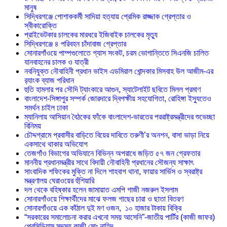
মানুষ
সিদ্ধিরগঞ্জে পোশাককর্মী সাদিয়া হত্যায় প্রেমিক রাজ্জাক গ্রেপ্তার ও
স্বীকারোক্তি
প্রাইভেটকার চালকের মারধরে ইজিবাইক চালকের মৃত্যু
সিদ্ধিরগঞ্জে ৪ পরিবহন চাঁদাবাজ গ্রেপ্তার
সোনারগাঁওয়ে পাম্পগুলোতে গ্যাস সংকট, চরম ভোগান্তিতে সিএনজি চালিত
যানবাহনের চালক ও যাত্রী
নবনিযুক্ত নৌবাহিনী প্রধান ভাইস এডমিরাল খোন্দকার মিসবাহ উল আজীম-এর
র‍্যাংক ব্যাজ পরিধান
হুতি হামলার পর সৌদি ট্যাংকারে আগুন, স্যাটেলাইট ছবিতে মিলল প্রমাণ
বাংলাদেশ-সিঙ্গাপুর সম্পর্ক জোরদারে দ্বিপক্ষীয় সহযোগিতা, রোহিঙ্গা ইস্যুতেও
সমর্থন চাইল ঢাকা
ম্যানিলায় আসিয়ান বৈঠকের ফাঁকে বাংলাদেশ-ভারতের পররাষ্ট্রমন্ত্রীদের শুভেচ্ছা
বিনিময়
চৌদ্দগ্রামে প্রবাসীর বাড়িতে বিয়ের দাবিতে তরুণী’র অনশন, বাসা ভাড়া নিয়ে
একসাথে থাকার অভিযোগ
তেজগাঁও বিভাগের অভিযানে বিভিন্ন অপরাধে জড়িত ৫৭ জন গ্রেফতার
মাননীয় প্রধানমন্ত্রীর সাথে বিদায়ী নৌবাহিনী প্রধানের সৌজন্য সাক্ষাৎ
সাংবাদিক শফিকের মুক্তি না দিলে শাহবাগ থানা, ফায়ার সার্ভিস ও স্বরাষ্ট্র
মন্ত্রণালয় ঘেরাওয়ের হুঁশিয়ারি
দল থেকে বহিষ্কার হলেন জামায়াত এমপি গাজী নজরুল ইসলাম
সোনারগাঁওয়ে শিক্ষার্থীদের মাঝে ফলজ গাছের চারা ও ছাতা বিতরণ ​
সোনারগাঁওয়ে এক কাঁঠাল দুই মণ ওজন, ১০ হাজার টাকায় বিক্রি
“সরকারের সমালোচনা করার এখনো সময় আসেনি”-জাতীয় পার্টির (কাজী জাফর)
প্রেসিডিয়াম সদস্য কাজী মোঃ নাহিদ