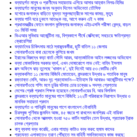
বন্যাদুর্গত মানুষ ও প্রাণীদের সহায়তায় এগিয়ে আসার আহ্বান নিলয়-হিমির
বন্যাদুর্গত মানুষের জন্য অনুদান দিলেন অভিনেতা তৌসিফ
যশোরে জলাবদ্ধ বাড়িতে ঘুমন্ত স্কুলছাত্রীকে সাপের কামড়, মৃত্যু
বন্যার পানি ঘরে ঢুকলে আতঙ্ক নয়, আগে করুন এই ৭ কাজ
প্রধানমন্ত্রীর ফোনে বদলাল কুমিল্লার জলাবদ্ধ এইচএসসি পরীক্ষা কেন্দ্র, বাড়ল
৩০ মিনিট সময়
ভিএআর সুবিধায় আর্জেন্টিনা নয়, বিশ্বকাপে শীর্ষে মেক্সিকো; সবচেয়ে ক্ষতিগ্রস্ত
ক্রোয়েশিয়া
বন্যার্তদের চিকিৎসায় মাঠে স্বাস্থ্যকর্মীরা, ছুটি বাতিল ১১ জেলায়
সোনারগাঁওয়ে বাবা ছেলেকে কুপিয়ে জখম
ইরানের বিরুদ্ধে কড়া বার্তা সৌদি আরব, আন্তর্জাতিক আইন লঙ্ঘনের অভিযোগ
বন্যা মোকাবিলায় সরকার ব্যর্থ, এখন দোষারোপে লাভ নেই: নাহিদ ইসলাম
বক্স অফিসে ঝড় তুলেছে ‘ধামাল ৪’, দুই দিনেই আয় ৫৩ কোটির বেশি
বন্যাকবলিত ১১ জেলায় বিজিবি মোতায়েন, বান্দরবানে উদ্ধার ৬ শতাধিক মানুষ
রক্তাক্ত মেসি, আরও দৃঢ় প্রত্যাবর্তন—ইতিহাস কি আবারও আর্জেন্টিনার পক্ষে?
সোনারগাঁওয়ে শপিং মলে চুরির ঘটনায় চোর চক্রের ৯ সদস্য গ্রেপ্তার
দেশের শ্রেষ্ঠ প্রধান শিক্ষক হয়েছেন সোনারগাঁওয়ের বি. আর বিলকিস
বান্দরবানে বন্যাদুর্গত মানুষের পাশে বিজিবি: ১২২টি পরিবারকে নিরাপদে উদ্ধার ও
মানবিক সহায়তা প্রদান
বন্যাদুর্গত ও পানিবন্দি মানুষের পাশে বাংলাদেশ নৌবাহিনী
চিরসবুজ পূর্ণিমার জন্মদিন আজ, ৪৫ বছরে পা রাখলেন জনপ্রিয় এই নায়িকা
সোনারগাঁও থেকে আত্মসাৎ হওয়া ৭৫০ কার্টন সয়াবিন তেল উদ্ধার, প্রতারক ট্রাক
চালক গ্রেপ্তার
বালু ব্যবসা বন্ধ করেছি, এবার পাহাড় কাটাও বন্ধ করব: হুমাম কাদের
প্রত্যন্ত এলাকাতেও ত্রাণ পৌঁছাতে সব বাহিনী সমন্বিতভাবে কাজ করছে: