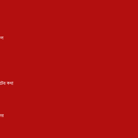
ফিল
কটের কথা
নের