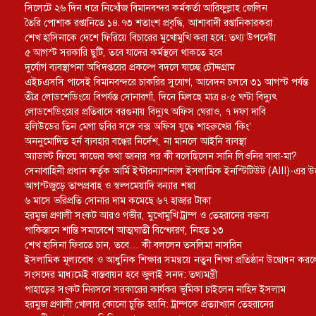
সিলেটে ২৬ দিন ধরে নিখোঁজ বিমানবন্দর কর্মকর্তা আরিফুল্লাহ জেলিন
তৈরি পোশাক রপ্তানিতে ১৪.৭৩ শতাংশ প্রবৃদ্ধি, আশাবাদী রপ্তানিকারকরা
শেখ হাসিনাকে দেশে ফিরিয়ে বিচারের মুখোমুখি করা হবে: তথ্য উপদেষ্টা
৫ আগস্ট সরকারি ছুটি, তবে যাদের কর্মস্থলে থাকতে হবে
দুর্যোগ ব্যবস্থাপনা অধিদপ্তরের প্রকল্পে বদলে যাচ্ছে চৌদ্দগ্রাম
এইচএসসি পাসেই বিমানবন্দরে চাকরির সুযোগ, আবেদন চলবে ৩১ আগস্ট পর্যন্ত
তীব্র লোডশেডিংয়ে বিপর্যস্ত সোনারগাঁ, দিনে মিলছে মাত্র ৪-৫ ঘণ্টা বিদ্যুৎ
লোডশেডিংয়ের প্রতিবাদে বরগুনায় বিদ্যুৎ অফিস ঘেরাও, ৭ দফা দাবি
হলিউডের তিন মেগা ছবির সঙ্গে বক্স অফিস যুদ্ধে শাহরুখের ‘কিং’
অননুমোদিত হর্ন ব্যবহার বন্ধের নির্দেশ, না মানলে আইনি ব্যবস্থা
অ্যাডাল্ট ফিল্মে কাজের কথা জানার পর কী বলেছিলেন সানি লিওনির বাবা-মা?
সেনাবাহিনী প্রধান কর্তৃক আর্মি ইন্টারন্যাশনাল ইসলামিক ইনস্টিটিউট (AIII)-এর উ
আগস্টজুড়ে তাপপ্রবাহ ও স্বল্পমেয়াদি বন্যার শঙ্কা
৬ মাসে ভরিপ্রতি সোনার দাম কমেছে ৬৭ হাজার টাকা
হরমুজ প্রণালী সংকট আরও গভীর, মুখোমুখি ট্রাম্প ও তেহরানের বক্তব্য
পাকিস্তানে শান্তি সমাবেশে আত্মঘাতী বিস্ফোরণ, নিহত ১৩
শেখ হাসিনা ফিরতে চান, তবে… কী বললেন তসলিমা নাসরিন
ইসলামিক মূল্যবোধ ও আধুনিক শিক্ষার সমন্বয়ে নতুন শিক্ষা প্রতিষ্ঠান উদ্বোধন করল
সংসদের মাধ্যমেই বাস্তবায়ন হবে জুলাই সনদ: তথ্যমন্ত্রী
পাহাড়ের সংকট নিরসনে সরকারের কার্যকর ভূমিকা চাইলেন নাহিদ ইসলাম
হরমুজ প্রণালী খোলার কোনো চুক্তি হয়নি: ট্রাম্পকে প্রত্যাখ্যান তেহরানের