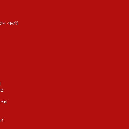
ইকেল আরোহী
া
ট্র
শঙ্কা
নার