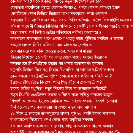
বেনজীর আহমেদকে ফিরিয়ে আনতে নতুন পদক্ষেপ সরকারের
মোজতবা খামেনিকে খুঁজছে মোসাদ-সিআইএ, পাল্টা গোপন কৌশলে ইরান
বেনজীরকে দেশে ফিরিয়ে বিচারের আশা সরকারের: শামা ওবায়েদ
বসুন্ধরায় চীনা নাগরিকদের ভাড়া ভবনে ডিবির অভিযান, অবৈধ ভিওআইপি চক্রের ৪ সদ
কুমিল্লা ও ফেনী সীমান্তে বিজিবির অভিযানে ১ কোটি ১৫ লাখ টাকার ভারতীয় শাড়ি ও
ভাড়া বাসায় পর্ন ভিডিও তৈরির অভিযোগে নারীসহ কারাগারে ৪
কক্সবাজার কারাগারের পাশে প্রকাশ্যে পাহাড় কাটা, ঝুঁকিতে মসজিদ ও মার্কেট
বগুড়ার জঙ্গলে ডিবির অভিযান, অস্ত্র-মাদকসহ গ্রেপ্তার ৩
মেঘনার চরে গরু-মহিষ চোরের তাণ্ডব, আতঙ্কে খামারিরা
‘জিনের নির্দেশে’ ১২ ঘণ্টা পর কবর থেকে মায়ের মরদেহ উত্তোলন
কলাবাগানে স্ত্রী-শাশুড়িকে হত্যার পর থানায় আত্মসমর্পণ যুবকের
রাষ্ট্রপতি নির্বাচন নিয়ে বড় সিদ্ধান্ত বিএনপির, যা জানালেন মির্জা ফখরুল
কেন বললেন স্বরাষ্ট্রমন্ত্রী— পুলিশ কোনো দলের লাঠিয়াল বাহিনী নয়?
ইরানের হুঁশিয়ারিতে কি শেষ পর্যন্ত পিছু হটলেন ডোনাল্ড ট্রাম্প?
ঢাকায় হাজির মধুমিতা, নতুন সিনেমা নিয়ে যা জানালেন অভিনেত্রী
নতুন ডিএজি-এএজিদের সততা ও নিষ্ঠার সঙ্গে দায়িত্ব পালনের আহ্বান
শিক্ষার্থী আন্দোলন ইস্যুতে মোদিকে ক্ষমা চাইতে বললেন বিরোধী নেতারা
দীর্ঘ ২০ বছর পর কলকাতায় পা রাখলেন তসলিমা নাসরিন
১৮ দিনে ৩ জাহাজে জলদস্যুদের হামলা, লুট ১০ কোটি টাকার মালামাল
বাংলাদেশের সিনেমায় দেখা যেতে পারে মধুমিতা সরকার
রান্নাঘরে জনপ্রিয় হচ্ছে এয়ার ফ্রায়ার, স্বাস্থ্য সচেতনতায় বাড়ছে ব্যবহার
আগস্টেই ঢাকা-কক্সবাজার রুটে যুক্ত হচ্ছে আরও একজোড়া আন্তঃনগর ট্রেন