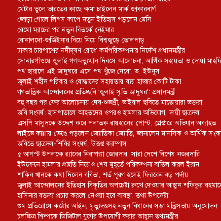
মেটার ভুলে ভারতের কাছে ক্ষমা চাইলেন মার্ক জাকারবার্গ
জোড়া গোলে লিগস কাপে নতুন ইতিহাস গড়লেন মেসি
রেমো ম্যাচের পর নতুন বিতর্কে নেইমার
রোনালদো-জর্জিইনার বিয়ে নিয়ে বিশ্বজুড়ে তোলপাড়
ঢাকার চারপাশের নদীদূষণ রোধে কর্মপরিকল্পনার নির্দেশ প্রধানমন্ত্রীর
সোনারগাঁওয়ে জুলাই গণঅভ্যুত্থান দিবসে আলোচনা, আর্থিক সহায়তা ও দোয়া মাহ
পথ হারালে এই জাদুঘরে এসে পথ খুঁজে নেবো: ড. ইউনূস
জুলাই শহীদ পরিবার ও যোদ্ধাদের সহায়তায় ব্যয় হাজার কোটি টাকা
গণতান্ত্রিক আন্দোলনের প্রতিচ্ছবি ‘জুলাই স্মৃতি জাদুঘর’: প্রধানমন্ত্রী
বহু বছর পর ফের আলোচনায় দেব-শুভশ্রী, ভাইরাল ছবিতে মাতোয়ারা ভক্তরা
জবি সংঘর্ষ: হাসপাতালে আহতদের ওপরও হামলার অভিযোগ, দায়ী ছাত্রদল
এসপি মাসুদকে উদ্দেশ করে পলাতক রায়হানের পোস্ট, গ্রেপ্তারে অভিযান অব্যাহত
লাইভে কান্নায় ভেঙে পড়লেন জ্যোতিকা জ্যোতি, জানালেন মানসিক ও আর্থিক সং
জবিতে ছাত্রদল-শিবির সংঘর্ষ, উত্তপ্ত ক্যাম্পাস
৫ আগস্ট উপলক্ষে র‌্যাবের নিরাপত্তা জোরদার, সারা দেশে বিশেষ নজরদারি
ইউক্রেনে হামলার প্রস্তুতি নিয়েও শেষ মুহূর্তে পরিকল্পনা বাতিল করল ইরান
শাকিব খানকে কথা দিলেন ববিতা, শর্ত পূরণ হলেই ফিরবেন বড় পর্দায়
জুলাই আন্দোলনের ইতিহাস বিকৃতির অপচেষ্টা রুখে দেওয়ার আহ্বান শফিকুর রহমা
হাসিনার বক্তব্য প্রচার করলে নেওয়া হবে ব্যবস্থা: তথ্য উপদেষ্টা
গুম প্রতিরোধে কঠোর আইন, মৃত্যুদণ্ডসহ নতুন বিধানের সড়া মন্ত্রিসভায় অনুমোদন
চলচ্চিত্র শিল্পকে ডিজিটাল যুগের উপযোগী করার আহ্বান তথ্যমন্ত্রীর