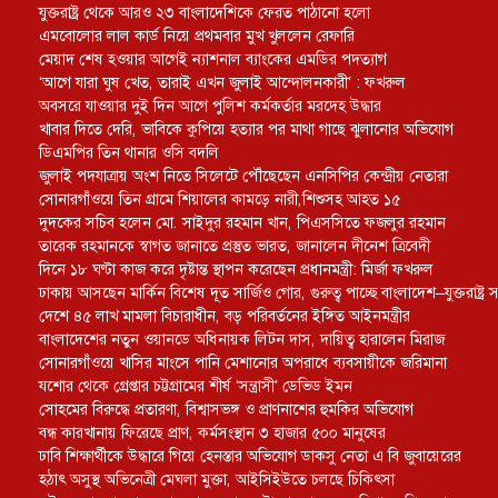
যুক্তরাষ্ট্র থেকে আরও ২৩ বাংলাদেশিকে ফেরত পাঠানো হলো
এমবোলোর লাল কার্ড নিয়ে প্রথমবার মুখ খুললেন রেফারি
মেয়াদ শেষ হওয়ার আগেই ন্যাশনাল ব্যাংকের এমডির পদত্যাগ
‘আগে যারা ঘুষ খেত, তারাই এখন জুলাই আন্দোলনকারী’ : ফখরুল
অবসরে যাওয়ার দুই দিন আগে পুলিশ কর্মকর্তার মরদেহ উদ্ধার
খাবার দিতে দেরি, ভাবিকে কুপিয়ে হত্যার পর মাথা গাছে ঝুলানোর অভিযোগ
ডিএমপির তিন থানার ওসি বদলি
জুলাই পদযাত্রায় অংশ নিতে সিলেটে পৌঁছেছেন এনসিপির কেন্দ্রীয় নেতারা
সোনারগাঁওয়ে তিন গ্রামে শিয়ালের কামড়ে নারী,শিশুসহ আহত ১৫
দুদকের সচিব হলেন মো. সাইদুর রহমান খান, পিএসসিতে ফজলুর রহমান
তারেক রহমানকে স্বাগত জানাতে প্রস্তুত ভারত, জানালেন দীনেশ ত্রিবেদী
দিনে ১৮ ঘণ্টা কাজ করে দৃষ্টান্ত স্থাপন করেছেন প্রধানমন্ত্রী: মির্জা ফখরুল
ঢাকায় আসছেন মার্কিন বিশেষ দূত সার্জিও গোর, গুরুত্ব পাচ্ছে বাংলাদেশ–যুক্তরাষ্ট্র সম
দেশে ৪৫ লাখ মামলা বিচারাধীন, বড় পরিবর্তনের ইঙ্গিত আইনমন্ত্রীর
বাংলাদেশের নতুন ওয়ানডে অধিনায়ক লিটন দাস, দায়িত্ব হারালেন মিরাজ
সোনারগাঁওয়ে খাসির মাংসে পানি মেশানোর অপরাধে ব্যবসায়ীকে জরিমানা
যশোর থেকে গ্রেপ্তার চট্টগ্রামের শীর্ষ ‘সন্ত্রাসী’ ডেভিড ইমন
সোহমের বিরুদ্ধে প্রতারণা, বিশ্বাসভঙ্গ ও প্রাণনাশের হুমকির অভিযোগ
বন্ধ কারখানায় ফিরেছে প্রাণ, কর্মসংস্থান ৩ হাজার ৫০০ মানুষের
ঢাবি শিক্ষার্থীকে উদ্ধারে গিয়ে হেনস্তার অভিযোগ ডাকসু নেতা এ বি জুবায়েরের
হঠাৎ অসুস্থ অভিনেত্রী মেঘলা মুক্তা, আইসিইউতে চলছে চিকিৎসা