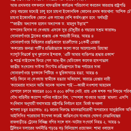
আজ প্রথমবার বঙ্গভবনে দাফতরিক কার্যক্রম পরিচালনা করবেন ভারপ্রাপ্ত রাষ্ট্রপতি
দেড় বছরের মধ্যেই চালু হবে চায়না ইকোনমিক জোনের প্রথম কারখানা: আশিক চৌ
চায়না ইকোনমিক জোনে এক লাখের বেশি কর্মসংস্থান হবে: অর্থমন্ত্রী
**জাতীয় অধ্যাপক হলেন অধ্যাপক ড. মাহবুব উল্লাহ**
সম্পদের হিসাব না দেওয়ায় এসকে সুর চৌধুরীর ৩ বছরের সশ্রম কারাদণ্ড
সোনারগাঁওয়ে ট্রাকের ধাক্কায় এক পথচারী নিহত, আহত ৪
সোনারগাঁওয়ে মিছিলের প্রস্তুতিকালে ছাত্রলীগের ১২কর্মী গ্রেপ্তার
‘ককরোচ জনতা পার্টি’র প্রতিষ্ঠাতাকে ফলো করে আলোচনায় প্রিয়াঙ্কা
স্যালুট বিতর্কে মুখ খুললেন ইশরাক, ‘এটি আমার ব্যক্তিগত শ্রদ্ধার প্রকাশ’
৩ শর্তে লাইসেন্স ফিরে পেল আদ্-দ্বীন মেডিকেল কলেজ হাসপাতাল
জাতীয় সংসদের সাউন্ড সিস্টেম প্রতিস্থাপনে উচ্চ পর্যায়ের সভা
সোনারগাঁওয়ে যুবককে পিটিয়ে ও ছুরিকাঘাতে হত্যা, আহত ৩
শাড়ি কিনে না দেওয়ায় স্বামীকে হত্যার অভিযোগ, ভারতে গ্রেপ্তার নারী
‘ক্যামেরার সামনে আমি অনেক আনন্দ পাই’—কাজী নওশাবা আহমেদ
নেপালে চলবে ভারতের ২০০ ও ৫০০ রুপির নোট, প্রায় এক দশক পর নিয়মে পরিবর
যৌথ বাহিনীর ক্যাম্পে পানির লাইনে বিষ, ‘স্পেশাল পাওয়ার অ্যাক্টে’ মামলা: এসপি
সংবিধান অনুযায়ী যথাসময়ে রাষ্ট্রপতি নির্বাচন হবে: মির্জা ফখরুল
শাপলা চত্বর হত্যাকাণ্ড: ৪১ জনের বিরুদ্ধে মানবতাবিরোধী অপরাধের আনুষ্ঠানিক অ
আইসিসির পরোয়ানা উপেক্ষা করেই জাতিসংঘে যাওয়ার ঘোষণা নেতানিয়াহুর
রাজবাড়ীতে ট্রেনের বিচ্ছিন্ন বগির সঙ্গে বাস-অটোর সংঘর্ষে নিহত ২, আহত ৬
ট্রিলিয়ন ডলারের অর্থনীতি গড়তে বড় বিনিয়োগ প্রয়োজন: শামা ওবায়েদ