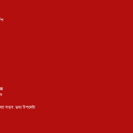
েশ
্ন
ংস
য়া সম্ভব: তথ্য উপদেষ্টা