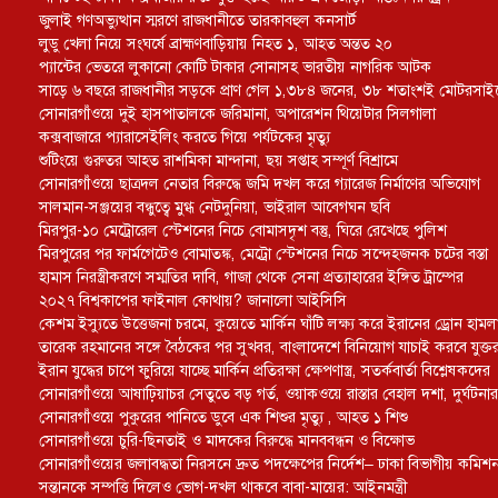
জুলাই গণঅভ্যুত্থান স্মরণে রাজধানীতে তারকাবহুল কনসার্ট
লুডু খেলা নিয়ে সংঘর্ষে ব্রাহ্মণবাড়িয়ায় নিহত ১, আহত অন্তত ২০
প্যান্টের ভেতরে লুকানো কোটি টাকার সোনাসহ ভারতীয় নাগরিক আটক
সাড়ে ৬ বছরে রাজধানীর সড়কে প্রাণ গেল ১,৩৮৪ জনের, ৩৮ শতাংশই মোটরসা
সোনারগাঁওয়ে দুই হাসপাতালকে জরিমানা, অপারেশন থিয়েটার সিলগালা
কক্সবাজারে প্যারাসেইলিং করতে গিয়ে পর্যটকের মৃত্যু
শুটিংয়ে গুরুতর আহত রাশমিকা মান্দানা, ছয় সপ্তাহ সম্পূর্ণ বিশ্রামে
সোনারগাঁওয়ে ছাত্রদল নেতার বিরুদ্ধে জমি দখল করে গ্যারেজ নির্মাণের অভিযোগ
সালমান-সঞ্জয়ের বন্ধুত্বে মুগ্ধ নেটদুনিয়া, ভাইরাল আবেগঘন ছবি
মিরপুর-১০ মেট্রোরেল স্টেশনের নিচে বোমাসদৃশ বস্তু, ঘিরে রেখেছে পুলিশ
মিরপুরের পর ফার্মগেটেও বোমাতঙ্ক, মেট্রো স্টেশনের নিচে সন্দেহজনক চটের বস্তা
হামাস নিরস্ত্রীকরণে সম্মতির দাবি, গাজা থেকে সেনা প্রত্যাহারের ইঙ্গিত ট্রাম্পের
২০২৭ বিশ্বকাপের ফাইনাল কোথায়? জানালো আইসিসি
কেশম ইস্যুতে উত্তেজনা চরমে, কুয়েতে মার্কিন ঘাঁটি লক্ষ্য করে ইরানের ড্রোন হামল
তারেক রহমানের সঙ্গে বৈঠকের পর সুখবর, বাংলাদেশে বিনিয়োগ যাচাই করবে যুক্তরাষ্
ইরান যুদ্ধের চাপে ফুরিয়ে যাচ্ছে মার্কিন প্রতিরক্ষা ক্ষেপণাস্ত্র, সতর্কবার্তা বিশ্লেষকদের
সোনারগাঁওয়ে আষাঢ়িয়াচর সেতুতে বড় গর্ত, ওয়াকওয়ে রাস্তার বেহাল দশা, দুর্ঘটনার 
সোনারগাঁওয়ে পুকুরের পানিতে ডুবে এক শিশুর মৃত্যু , আহত ১ শিশু
সোনারগাঁওয়ে চুরি-ছিনতাই ও মাদকের বিরুদ্ধে মানববন্ধন ও বিক্ষোভ
সোনারগাঁওয়ের জলাবদ্ধতা নিরসনে দ্রুত পদক্ষেপের নির্দেশ– ঢাকা বিভাগীয় কমিশ
সন্তানকে সম্পত্তি দিলেও ভোগ-দখল থাকবে বাবা-মায়ের: আইনমন্ত্রী