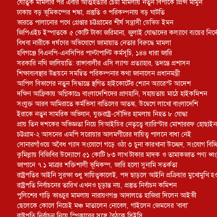
যৌতুক মামলার পর এবার আত্মহত্যার চেষ্টা মামলায় নতুন বিপাকে প্রিন্স মামুন
ঢাকায় বড় ভূমিকম্পের শঙ্কা, প্রস্তুতি ও পরিকল্পনায় বড় ঘাটতি
ভারতে পালানোর পথে গ্রেপ্তার চট্টগ্রামের শীর্ষ সন্ত্রাসী ডেভিড ইমন
জিপিএইচ ইস্পাতকে ৫ কোটি টাকা জরিমানা, জুলাই যোদ্ধাদের কল্যাণে ব্যয়ের নির্দ
বিধবা নারীকে ধর্ষণের অভিযোগে জামায়াত নেতার বিরুদ্ধে মামলা
হবিগঞ্জে বিএনপি-এনসিপির পাল্টাপাল্টি কর্মসূচি, ১৪৪ ধারা জারি
সরকারি নথি জালিয়াতি: রাঙ্গাবালীর এসি ল্যান্ড প্রত্যাহার, তদন্তে প্রশাসন
শিক্ষাব্যবস্থার উন্নয়নে সমন্বিত পরিকল্পনার কথা জানালেন প্রধানমন্ত্রী
আপিল বিভাগের নতুন সিদ্ধান্তে স্থগিত হাইকোর্টের শ্যোন অ্যারেস্ট আদেশ
দক্ষিণ আফ্রিকায় অগ্নিকাণ্ডে বাংলাদেশিদের প্রাণহানি, সহায়তায় মাঠে হাইকমিশন
সংযুক্ত আরব আমিরাতে কর্মভিসা বাতিলের আতঙ্ক, উদ্বেগে লাখো বাংলাদেশি
ইরাকে নতুন সামরিক অভিযান, যুক্তরাষ্ট্র-সৌদির হামলায় নিহত ৮ যোদ্ধা
প্রায় তিন দশকের অভিজ্ঞতা নিয়ে সিআইডির নেতৃত্বে ব্যারিস্টার মোশাররফ হোছাইন
চট্টগ্রাম-২ আসনের এমপি সরোয়ার আলমগীরের দায়িত্ব পালনে বাধা নেই
সোনারগাঁওয়ে অবৈধ গ্যাস সংযোগে গড়ে ওঠা ৩ চুনা কারখানা উচ্ছেদ, সংযোগ বিচ্ছিন
কুমিল্লায় বিজিবির উদ্যোগে ৫১ কোটি ৮৩ লাখ টাকার মাদক ও তামাকজাত পণ্য ধ্ব
জাপানে ৭.১ মাত্রার শক্তিশালী ভূমিকম্প, জারি হলো সুনামি সতর্কতা
রাষ্ট্রপতির আইনি সুরক্ষা শুধু দায়িত্বকালেই, পদ ছাড়লে আইনি প্রক্রিয়ার মুখোমুখি হও
রাষ্ট্রপতি নির্বাচনের তারিখ এখনও চূড়ান্ত নয়, প্রস্তুত নির্বাচন কমিশন
পুলিশের গাড়ি ভাঙচুর মামলায় নারায়ণগঞ্জ আদালতে হাজিরা দিলেন আইভী
ছেলেকে কোলে নিয়েই মঞ্চ মাতালেন নোবেল, গাইলেন জেমসের ‘বাবা’
রাষ্ট্রপতি নির্বাচন নিয়ে স্পিকারের সঙ্গে বৈঠকে সিইসি