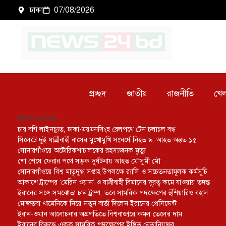
ঢাকা
07/08/2026
প্রচ্ছদ
জাতীয়
রাজনীতি
খেল
নিউজ আপডেট
চার বগি লাইনচ্যুত, ঢাকা-ময়মনসিংহ রেলপথে ট্রেন চলাচল বন্ধ
সিলেটে দুই যাত্রীবাহী বাসের মুখোমুখি সংঘর্ষে নিহত ৯, আহত অন্তত ১৫
সোনারগাঁওয়ে অটোরিকশাচালকের রহস্যজনক মৃত্যু
শো শেষে ফেরার পথে সড়ক দুর্ঘটনায় আহত মৌসুমী মৌ
সোনারগাঁওয়ে বিশ্ব মাতৃদুগ্ধ সপ্তাহ উপলক্ষে র‍্যালি ও সচেতনতামূলক কর্মসূচি
আকাশে ট্রাম্পের ‘মেরিন ওয়ান’ ও যাত্রীবাহী বিমানের দূরত্ব কমে যাওয়ায় তদন্ত
ইরানের সঙ্গে সমঝোতা চান ট্রাম্প, তবে সামরিক পদক্ষেপের হুঁশিয়ারিও বহাল
মোজতবা খামেনিকে নিয়ে নতুন বার্তা দিলেন ইরানের প্রেসিডেন্ট
ইরান-ওমান আলোচনার অগ্রগতিতে বিশ্ববাজারে কমল তেলের দাম
ইরানের বিরুদ্ধে একক সামরিক পদক্ষেপের ইঙ্গিত নেতানিয়াহুর