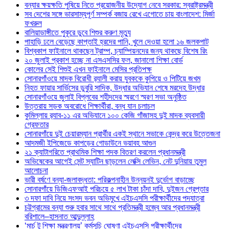
বন্যার ক্ষয়ক্ষতি পুষিয়ে নিতে প্রয়োজনীয় উদ্যোগ নেবে সরকার: স্বরাষ্ট্রমন্ত্রী
সব দেশের সঙ্গে ভারসাম্যপূর্ণ সম্পর্ক বজায় রেখে এগোতে চায় বাংলাদেশ: মির্জা
ফখরুল
বালিয়াডাঙ্গীতে পুকূরে ডুবে শিশুর করুণ মৃত্যু
পাহাড়ি ঢলে বেড়েছে কাপ্তাই হ্রদের পানি, খুলে দেওয়া হলো ১৬ জলকপাট
বিশ্বকাপ ফাইনালে থাকছেন ট্রাম্প, চ্যাম্পিয়নদের জন্য থাকছে বিশেষ রিং
২০ জুলাই প্রকাশ হচ্ছে না এসএসসির ফল, জানালো শিক্ষা বোর্ড
কোলের সেই শিশুই এখন ফাইনালে মেসির প্রতিপক্ষ
সোনারগাঁওয়ে মাদক বিরোধী র‌্যালী করায় যুবককে কুপিয়ে ও পিটিয়ে জখম
নিহত ফায়ার সার্ভিসের ডুবুরি সাদিক, উদ্ধার অভিযান শেষে মরদেহ উদ্ধার
সোনারগাঁওয়ে জুলাই বিপ্লবের শহীদদের স্মরণে স্মরণ সভা অনুষ্ঠিত
উত্তরায় সড়ক অবরোধে শিক্ষার্থীরা, বন্ধ যান চলাচল
কুমিল্লায় র‍্যাব-১১ এর অভিযানে ১০০ কেজি গাঁজাসহ দুই মাদক ব্যবসায়ী
গ্রেফতার
সোনারগাঁয়ে দুই চেয়ারম্যান প্রার্থীর একই স্থানে সভাকে কেন্দ্র করে উত্তেজনা
আদমজী ইপিজেডে কাপড়ের গোডাউনে ভয়াবহ আগুন
২১ ক্যাটাগরিতে প্রাথমিক শিক্ষা পদক বিতরণ করলেন প্রধানমন্ত্রী
অভিষেকের আগেই সেন্ট স্যাটিন ছাড়লেন লেক্সি লেভিন, নেট দুনিয়ায় তুমুল
আলোচনা
ভারী বর্ষণে বন্যা-জলাবদ্ধতা: পরিকল্পনাহীন উন্নয়নই দুর্ভোগ বাড়াচ্ছে
সোনারগাঁয়ে ডিজিএফআই পরিচয়ে ৫ লাখ টাকা চাঁদা দাবি, দুইজন গ্রেপ্তার
৩ দফা দাবি নিয়ে সংসদ ভবন অভিমুখে এইচএসসি পরীক্ষার্থীদের পদযাত্রা
চট্টগ্রামের বন্যা শুরু হবার সাথে সাথে প্রতিমন্ত্রী হজ্বে আর প্রধানমন্ত্রী
বরিশালে–হাসনাত আব্দুল্লাহ
‘মার্চ টু শিক্ষা মন্ত্রণালয়’ কর্মসূচি ঘোষণা এইচএসসি পরীক্ষার্থীদের