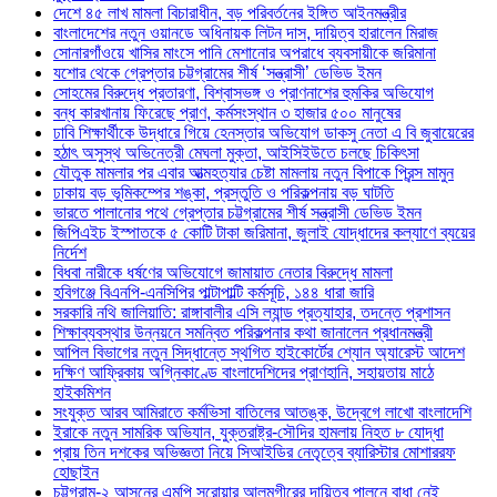
দেশে ৪৫ লাখ মামলা বিচারাধীন, বড় পরিবর্তনের ইঙ্গিত আইনমন্ত্রীর
বাংলাদেশের নতুন ওয়ানডে অধিনায়ক লিটন দাস, দায়িত্ব হারালেন মিরাজ
সোনারগাঁওয়ে খাসির মাংসে পানি মেশানোর অপরাধে ব্যবসায়ীকে জরিমানা
যশোর থেকে গ্রেপ্তার চট্টগ্রামের শীর্ষ ‘সন্ত্রাসী’ ডেভিড ইমন
সোহমের বিরুদ্ধে প্রতারণা, বিশ্বাসভঙ্গ ও প্রাণনাশের হুমকির অভিযোগ
বন্ধ কারখানায় ফিরেছে প্রাণ, কর্মসংস্থান ৩ হাজার ৫০০ মানুষের
ঢাবি শিক্ষার্থীকে উদ্ধারে গিয়ে হেনস্তার অভিযোগ ডাকসু নেতা এ বি জুবায়েরের
হঠাৎ অসুস্থ অভিনেত্রী মেঘলা মুক্তা, আইসিইউতে চলছে চিকিৎসা
যৌতুক মামলার পর এবার আত্মহত্যার চেষ্টা মামলায় নতুন বিপাকে প্রিন্স মামুন
ঢাকায় বড় ভূমিকম্পের শঙ্কা, প্রস্তুতি ও পরিকল্পনায় বড় ঘাটতি
ভারতে পালানোর পথে গ্রেপ্তার চট্টগ্রামের শীর্ষ সন্ত্রাসী ডেভিড ইমন
জিপিএইচ ইস্পাতকে ৫ কোটি টাকা জরিমানা, জুলাই যোদ্ধাদের কল্যাণে ব্যয়ের
নির্দেশ
বিধবা নারীকে ধর্ষণের অভিযোগে জামায়াত নেতার বিরুদ্ধে মামলা
হবিগঞ্জে বিএনপি-এনসিপির পাল্টাপাল্টি কর্মসূচি, ১৪৪ ধারা জারি
সরকারি নথি জালিয়াতি: রাঙ্গাবালীর এসি ল্যান্ড প্রত্যাহার, তদন্তে প্রশাসন
শিক্ষাব্যবস্থার উন্নয়নে সমন্বিত পরিকল্পনার কথা জানালেন প্রধানমন্ত্রী
আপিল বিভাগের নতুন সিদ্ধান্তে স্থগিত হাইকোর্টের শ্যোন অ্যারেস্ট আদেশ
দক্ষিণ আফ্রিকায় অগ্নিকাণ্ডে বাংলাদেশিদের প্রাণহানি, সহায়তায় মাঠে
হাইকমিশন
সংযুক্ত আরব আমিরাতে কর্মভিসা বাতিলের আতঙ্ক, উদ্বেগে লাখো বাংলাদেশি
ইরাকে নতুন সামরিক অভিযান, যুক্তরাষ্ট্র-সৌদির হামলায় নিহত ৮ যোদ্ধা
প্রায় তিন দশকের অভিজ্ঞতা নিয়ে সিআইডির নেতৃত্বে ব্যারিস্টার মোশাররফ
হোছাইন
চট্টগ্রাম-২ আসনের এমপি সরোয়ার আলমগীরের দায়িত্ব পালনে বাধা নেই