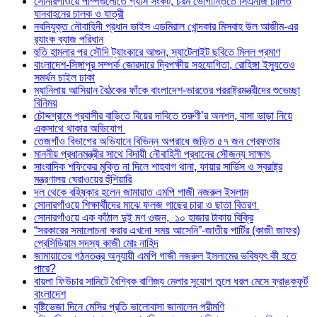
সোনারগাঁওয়ে পাম্পগুলোতে গ্যাস সংকট, চরম ভোগান্তিতে সিএনজি চালিত
যানবাহনের চালক ও যাত্রী
নবনিযুক্ত নৌবাহিনী প্রধান ভাইস এডমিরাল খোন্দকার মিসবাহ উল আজীম-এর
র‍্যাংক ব্যাজ পরিধান
হুতি হামলার পর সৌদি ট্যাংকারে আগুন, স্যাটেলাইট ছবিতে মিলল প্রমাণ
বাংলাদেশ-সিঙ্গাপুর সম্পর্ক জোরদারে দ্বিপক্ষীয় সহযোগিতা, রোহিঙ্গা ইস্যুতেও
সমর্থন চাইল ঢাকা
ম্যানিলায় আসিয়ান বৈঠকের ফাঁকে বাংলাদেশ-ভারতের পররাষ্ট্রমন্ত্রীদের শুভেচ্ছা
বিনিময়
চৌদ্দগ্রামে প্রবাসীর বাড়িতে বিয়ের দাবিতে তরুণী’র অনশন, বাসা ভাড়া নিয়ে
একসাথে থাকার অভিযোগ
তেজগাঁও বিভাগের অভিযানে বিভিন্ন অপরাধে জড়িত ৫৭ জন গ্রেফতার
মাননীয় প্রধানমন্ত্রীর সাথে বিদায়ী নৌবাহিনী প্রধানের সৌজন্য সাক্ষাৎ
সাংবাদিক শফিকের মুক্তি না দিলে শাহবাগ থানা, ফায়ার সার্ভিস ও স্বরাষ্ট্র
মন্ত্রণালয় ঘেরাওয়ের হুঁশিয়ারি
দল থেকে বহিষ্কার হলেন জামায়াত এমপি গাজী নজরুল ইসলাম
সোনারগাঁওয়ে শিক্ষার্থীদের মাঝে ফলজ গাছের চারা ও ছাতা বিতরণ ​
সোনারগাঁওয়ে এক কাঁঠাল দুই মণ ওজন, ১০ হাজার টাকায় বিক্রি
“সরকারের সমালোচনা করার এখনো সময় আসেনি”-জাতীয় পার্টির (কাজী জাফর)
প্রেসিডিয়াম সদস্য কাজী মোঃ নাহিদ
জামায়াতের গঠনতন্ত্র অনুযায়ী এমপি গাজী নজরুল ইসলামের ভবিষ্যৎ কী হতে
পারে?
বায়লা ফিউচার সামিটে বৈশ্বিক বাণিজ্য মেলার সুযোগ তুলে ধরল মেসে ফ্রাঙ্কফুর্ট
বাংলাদেশ
বৃষ্টিভেজা দিনে মেসির প্রতি ভালোবাসা জানালেন পরীমণি