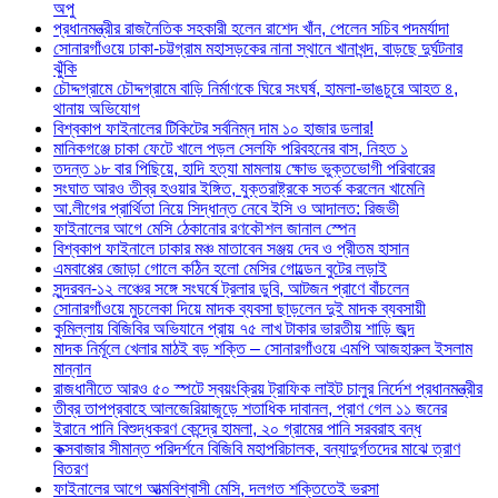
অপু
প্রধানমন্ত্রীর রাজনৈতিক সহকারী হলেন রাশেদ খাঁন, পেলেন সচিব পদমর্যাদা
সোনারগাঁওয়ে ঢাকা-চট্টগ্রাম মহাসড়কের নানা স্থানে খানাখন্দ, বাড়ছে দুর্ঘটনার
ঝুঁকি
চৌদ্দগ্রামে চৌদ্দগ্রামে বাড়ি নির্মাণকে ঘিরে সংঘর্ষ, হামলা-ভাঙচুরে আহত ৪,
থানায় অভিযোগ
বিশ্বকাপ ফাইনালের টিকিটের সর্বনিম্ন দাম ১০ হাজার ডলার!
মানিকগঞ্জে চাকা ফেটে খালে পড়ল সেলফি পরিবহনের বাস, নিহত ১
তদন্ত ১৮ বার পিছিয়ে, হাদি হত্যা মামলায় ক্ষোভ ভুক্তভোগী পরিবারের
সংঘাত আরও তীব্র হওয়ার ইঙ্গিত, যুক্তরাষ্ট্রকে সতর্ক করলেন খামেনি
আ.লীগের প্রার্থিতা নিয়ে সিদ্ধান্ত নেবে ইসি ও আদালত: রিজভী
ফাইনালের আগে মেসি ঠেকানোর রণকৌশল জানাল স্পেন
বিশ্বকাপ ফাইনালে ঢাকার মঞ্চ মাতাবেন সঞ্জয় দেব ও প্রীতম হাসান
এমবাপ্পের জোড়া গোলে কঠিন হলো মেসির গোল্ডেন বুটের লড়াই
সুন্দরবন-১২ লঞ্চের সঙ্গে সংঘর্ষে ট্রলার ডুবি, আটজন প্রাণে বাঁচলেন
সোনারগাঁওয়ে মুচলেকা দিয়ে মাদক ব্যবসা ছাড়লেন দুই মাদক ব্যবসায়ী
কুমিল্লায় বিজিবির অভিযানে প্রায় ৭৫ লাখ টাকার ভারতীয় শাড়ি জব্দ
মাদক নির্মূলে খেলার মাঠই বড় শক্তি – সোনারগাঁওয়ে এমপি আজহারুল ইসলাম
মান্নান
রাজধানীতে আরও ৫০ স্পটে স্বয়ংক্রিয় ট্রাফিক লাইট চালুর নির্দেশ প্রধানমন্ত্রীর
তীব্র তাপপ্রবাহে আলজেরিয়াজুড়ে শতাধিক দাবানল, প্রাণ গেল ১১ জনের
ইরানে পানি বিশুদ্ধকরণ কেন্দ্রে হামলা, ২০ গ্রামের পানি সরবরাহ বন্ধ
কক্সবাজার সীমান্ত পরিদর্শনে বিজিবি মহাপরিচালক, বন্যাদুর্গতদের মাঝে ত্রাণ
বিতরণ
ফাইনালের আগে আত্মবিশ্বাসী মেসি, দলগত শক্তিতেই ভরসা