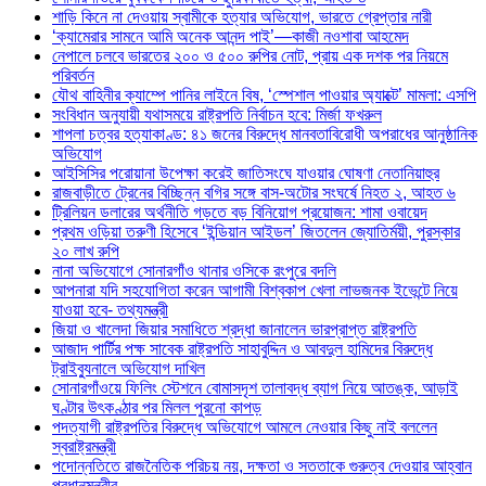
শাড়ি কিনে না দেওয়ায় স্বামীকে হত্যার অভিযোগ, ভারতে গ্রেপ্তার নারী
‘ক্যামেরার সামনে আমি অনেক আনন্দ পাই’—কাজী নওশাবা আহমেদ
নেপালে চলবে ভারতের ২০০ ও ৫০০ রুপির নোট, প্রায় এক দশক পর নিয়মে
পরিবর্তন
যৌথ বাহিনীর ক্যাম্পে পানির লাইনে বিষ, ‘স্পেশাল পাওয়ার অ্যাক্টে’ মামলা: এসপি
সংবিধান অনুযায়ী যথাসময়ে রাষ্ট্রপতি নির্বাচন হবে: মির্জা ফখরুল
শাপলা চত্বর হত্যাকাণ্ড: ৪১ জনের বিরুদ্ধে মানবতাবিরোধী অপরাধের আনুষ্ঠানিক
অভিযোগ
আইসিসির পরোয়ানা উপেক্ষা করেই জাতিসংঘে যাওয়ার ঘোষণা নেতানিয়াহুর
রাজবাড়ীতে ট্রেনের বিচ্ছিন্ন বগির সঙ্গে বাস-অটোর সংঘর্ষে নিহত ২, আহত ৬
ট্রিলিয়ন ডলারের অর্থনীতি গড়তে বড় বিনিয়োগ প্রয়োজন: শামা ওবায়েদ
প্রথম ওড়িয়া তরুণী হিসেবে ‘ইন্ডিয়ান আইডল’ জিতলেন জ্যোতির্ময়ী, পুরস্কার
২০ লাখ রুপি
নানা অভিযোগে সোনারগাঁও থানার ওসিকে রংপুরে বদলি
আপনারা যদি সহযোগিতা করেন আগামী বিশ্বকাপ খেলা লাভজনক ইভেন্টে নিয়ে
যাওয়া হবে- তথ্যমন্ত্রী
জিয়া ও খালেদা জিয়ার সমাধিতে শ্রদ্ধা জানালেন ভারপ্রাপ্ত রাষ্ট্রপতি
আজাদ পার্টির পক্ষ সাবেক রাষ্ট্রপতি সাহাবুদ্দিন ও আবদুল হামিদের বিরুদ্ধে
ট্রাইব্যুনালে অভিযোগ দাখিল
সোনারগাঁওয়ে ফিলিং স্টেশনে বোমাসদৃশ তালাবদ্ধ ব্যাগ নিয়ে আতঙ্ক, আড়াই
ঘণ্টার উৎকণ্ঠার পর মিলল পুরনো কাপড়
পদত্যাগী রাষ্ট্রপতির বিরুদ্ধে অভিযোগে আমলে নেওয়ার কিছু নাই বললেন
স্বরাষ্ট্রমন্ত্রী
পদোন্নতিতে রাজনৈতিক পরিচয় নয়, দক্ষতা ও সততাকে গুরুত্ব দেওয়ার আহ্বান
প্রধানমন্ত্রীর