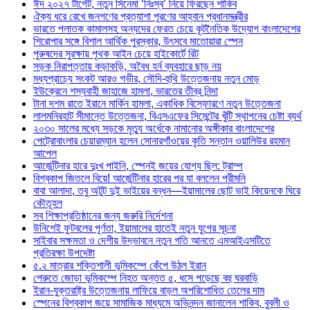
ঈদ ২০২৭ টার্গেট, নতুন সিনেমা ‘নিঃস্ব’ নিয়ে ফিরছেন শাকিব
ঐক্য ধরে রেখে জনগণের প্রত্যাশা পূরণের আহ্বান প্রধানমন্ত্রীর
ভারতে পলাতক কামালসহ অন্যদের ফেরত চেয়ে কূটনৈতিক উদ্যোগ বাংলাদেশের
শিরোপার সঙ্গে বিশাল আর্থিক পুরস্কার, উৎসবে মাতোয়ারা স্পেন
পুরুষদের সুরক্ষায় পৃথক আইন চেয়ে হাইকোর্টে রিট
সড়ক নিরাপত্তায় কড়াকড়ি, অবৈধ হর্ন ব্যবহারে ছাড় নয়
মধ্যপ্রাচ্যে সংকট আরও গভীর, সৌদি-হুথি উত্তেজনায় নতুন মোড়
ইউক্রেনে শস্যবাহী জাহাজে হামলা, ভারতের তীব্র নিন্দা
টানা দশম রাতে ইরানে মার্কিন হামলা, একাধিক বিস্ফোরণে নতুন উত্তেজনা
লালমনিরহাট সীমান্তে উত্তেজনা, বিএসএফের সিমেন্টের খুঁটি স্থাপনের চেষ্টা ব্যর্থ
২০৩০ সালের মধ্যে সড়কে মৃত্যু অর্ধেকে নামানোর অঙ্গীকার বাংলাদেশের
পেট্রোবাংলার চেয়ারম্যান হলেন সোনারগাঁওয়ের কৃতি সন্তান ওয়ালিউর রহমান
আপেল
আর্জেন্টিনার হারে দুঃখ পাইনি, স্পেনই জয়ের যোগ্য ছিল: ট্রাম্প
বিশ্বকাপ জিতলে বিয়ে! আর্জেন্টিনার হারের পর যা বললেন পরীমনি
বাবা আলাদা, তবু অটুট দুই ভাইয়ের বন্ধন—ইয়ামালের ছোট ভাই কিয়েনকে ঘিরে
কৌতূহল
সব শিক্ষাপ্রতিষ্ঠানের জন্য জরুরি নির্দেশনা
উনিশেই ফুটবলের পূর্ণতা, ইয়ামালের হাতেই নতুন যুগের সূচনা
সাইবার সক্ষমতা ও দেশীয় উদ্ভাবনে নতুন গতি আনতে এমআইএসটিতে
প্রতিরক্ষা উপদেষ্টা
৫.২ মাত্রার শক্তিশালী ভূমিকম্পে কেঁপে উঠল ইরান
পেরুতে জোড়া ভূমিকম্পে নিহত অন্তত ৫, ধসে পড়েছে বহু ঘরবাড়ি
ইরান-যুক্তরাষ্ট্র উত্তেজনায় লাফিয়ে বাড়ল অপরিশোধিত তেলের দাম
স্পেনের বিশ্বকাপ জয়ে সামাজিক মাধ্যমে অভিনন্দন জানালেন শাকিব, বুবলী ও