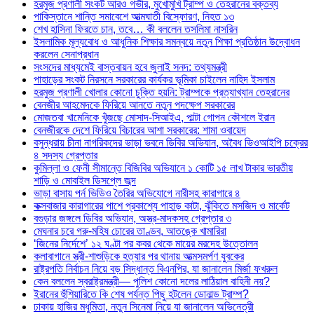
হরমুজ প্রণালী সংকট আরও গভীর, মুখোমুখি ট্রাম্প ও তেহরানের বক্তব্য
পাকিস্তানে শান্তি সমাবেশে আত্মঘাতী বিস্ফোরণ, নিহত ১৩
শেখ হাসিনা ফিরতে চান, তবে… কী বললেন তসলিমা নাসরিন
ইসলামিক মূল্যবোধ ও আধুনিক শিক্ষার সমন্বয়ে নতুন শিক্ষা প্রতিষ্ঠান উদ্বোধন
করলেন সেনাপ্রধান
সংসদের মাধ্যমেই বাস্তবায়ন হবে জুলাই সনদ: তথ্যমন্ত্রী
পাহাড়ের সংকট নিরসনে সরকারের কার্যকর ভূমিকা চাইলেন নাহিদ ইসলাম
হরমুজ প্রণালী খোলার কোনো চুক্তি হয়নি: ট্রাম্পকে প্রত্যাখ্যান তেহরানের
বেনজীর আহমেদকে ফিরিয়ে আনতে নতুন পদক্ষেপ সরকারের
মোজতবা খামেনিকে খুঁজছে মোসাদ-সিআইএ, পাল্টা গোপন কৌশলে ইরান
বেনজীরকে দেশে ফিরিয়ে বিচারের আশা সরকারের: শামা ওবায়েদ
বসুন্ধরায় চীনা নাগরিকদের ভাড়া ভবনে ডিবির অভিযান, অবৈধ ভিওআইপি চক্রের
৪ সদস্য গ্রেপ্তার
কুমিল্লা ও ফেনী সীমান্তে বিজিবির অভিযানে ১ কোটি ১৫ লাখ টাকার ভারতীয়
শাড়ি ও মোবাইল ডিসপ্লে জব্দ
ভাড়া বাসায় পর্ন ভিডিও তৈরির অভিযোগে নারীসহ কারাগারে ৪
কক্সবাজার কারাগারের পাশে প্রকাশ্যে পাহাড় কাটা, ঝুঁকিতে মসজিদ ও মার্কেট
বগুড়ার জঙ্গলে ডিবির অভিযান, অস্ত্র-মাদকসহ গ্রেপ্তার ৩
মেঘনার চরে গরু-মহিষ চোরের তাণ্ডব, আতঙ্কে খামারিরা
‘জিনের নির্দেশে’ ১২ ঘণ্টা পর কবর থেকে মায়ের মরদেহ উত্তোলন
কলাবাগানে স্ত্রী-শাশুড়িকে হত্যার পর থানায় আত্মসমর্পণ যুবকের
রাষ্ট্রপতি নির্বাচন নিয়ে বড় সিদ্ধান্ত বিএনপির, যা জানালেন মির্জা ফখরুল
কেন বললেন স্বরাষ্ট্রমন্ত্রী— পুলিশ কোনো দলের লাঠিয়াল বাহিনী নয়?
ইরানের হুঁশিয়ারিতে কি শেষ পর্যন্ত পিছু হটলেন ডোনাল্ড ট্রাম্প?
ঢাকায় হাজির মধুমিতা, নতুন সিনেমা নিয়ে যা জানালেন অভিনেত্রী