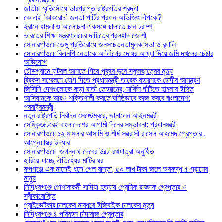
জাতীয় স্মৃতিসৌধে ভারপ্রাপ্ত রাষ্ট্রপতির শ্রদ্ধা
কে এই ‘কাকরোচ’ জনতা পার্টির প্রধান অভিজিৎ দীপকে?
ইরানে হামলা ও আলোচনা একসঙ্গে চালাতে চান ট্রাম্প
ভারতের শিক্ষা মন্ত্রণালয়ের দায়িত্বে প্রলহাদ জোশী
সোনারগাঁওয়ে ডেঙ্গু প্রতিরোধে জনসচেতনতামূলক সভা ও র‍্যালি
সোনারগাঁওয়ে বিএনপি নেতাকে আ’লীগের দোষর আখ্যা দিয়ে জমি দখলের চেষ্টার
অভিযোগ
চৌদ্দগ্রামে ফুটবল আনতে গিয়ে পুকুরে ডুবে স্কুলছাত্রের মৃত্যু
ব্রিকস সম্মেলনে যোগ দিতে প্রধানমন্ত্রী তারেক রহমানকে মোদীর আমন্ত্রণ
জিসিসি দেশগুলোকে কড়া বার্তা তেহরানের, মার্কিন ঘাঁটিতে হামলার ইঙ্গিত
আসিয়ানকে আরও শক্তিশালী করতে ঘনিষ্ঠভাবে কাজ করবে বাংলাদেশ:
পররাষ্ট্রমন্ত্রী
নতুন রাষ্ট্রপতি নির্বাচন সেপ্টেম্বরে, জানালেন আইনমন্ত্রী
সেমিকন্ডাক্টরেই বাংলাদেশের আগামী দিনের সম্ভাবনা: প্রধানমন্ত্রী
সোনারগাঁওয়ে ১২ মামলার আসামি ও শীর্ষ সন্ত্রাসী রাসেল আহমেদ গ্রেপ্তার ,
আগ্নেয়াস্ত্র উদ্ধার
সোনারগাঁওয়ে জগন্নাথ দেবের উল্টো রথযাত্রা অনুষ্ঠিত
হারিয়ে যাচ্ছে ঐতিহ্যের মাটির ঘর
রুপগঞ্জে এক মাসেই ধসে গেল রাস্তা, ৫০ লাখ টাকা জলে অবরুদ্ধ ৫ গ্রামের
মানুষ
সিদ্ধিরগঞ্জে পোশাককর্মী সাদিয়া হত্যায় প্রেমিক রাজ্জাক গ্রেপ্তার ও
স্বীকারোক্তি
প্রাইভেটকার চালকের মারধরে ইজিবাইক চালকের মৃত্যু
সিদ্ধিরগঞ্জে ৪ পরিবহন চাঁদাবাজ গ্রেপ্তার