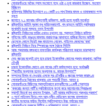
সোনারগাঁওয়ে অবৈধ গ্যাস সংযোগে গড়ে ওঠা ৩ চুনা কারখানা উচ্ছেদ, সংযোগ
বিচ্ছিন্ন
কুমিল্লায় বিজিবির উদ্যোগে ৫১ কোটি ৮৩ লাখ টাকার মাদক ও তামাকজাত পণ্য
ধ্বংস
জাপানে ৭.১ মাত্রার শক্তিশালী ভূমিকম্প, জারি হলো সুনামি সতর্কতা
রাষ্ট্রপতির আইনি সুরক্ষা শুধু দায়িত্বকালেই, পদ ছাড়লে আইনি প্রক্রিয়ার
মুখোমুখি হওয়া সম্ভব: তথ্য উপদেষ্টা
রাষ্ট্রপতি নির্বাচনের তারিখ এখনও চূড়ান্ত নয়, প্রস্তুত নির্বাচন কমিশন
পুলিশের গাড়ি ভাঙচুর মামলায় নারায়ণগঞ্জ আদালতে হাজিরা দিলেন আইভী
ছেলেকে কোলে নিয়েই মঞ্চ মাতালেন নোবেল, গাইলেন জেমসের ‘বাবা’
রাষ্ট্রপতি নির্বাচন নিয়ে স্পিকারের সঙ্গে বৈঠকে সিইসি
আজ প্রথমবার বঙ্গভবনে দাফতরিক কার্যক্রম পরিচালনা করবেন ভারপ্রাপ্ত
রাষ্ট্রপতি
দেড় বছরের মধ্যেই চালু হবে চায়না ইকোনমিক জোনের প্রথম কারখানা: আশিক
চৌধুরী
চায়না ইকোনমিক জোনে এক লাখের বেশি কর্মসংস্থান হবে: অর্থমন্ত্রী
**জাতীয় অধ্যাপক হলেন অধ্যাপক ড. মাহবুব উল্লাহ**
সম্পদের হিসাব না দেওয়ায় এসকে সুর চৌধুরীর ৩ বছরের সশ্রম কারাদণ্ড
সোনারগাঁওয়ে ট্রাকের ধাক্কায় এক পথচারী নিহত, আহত ৪
সোনারগাঁওয়ে মিছিলের প্রস্তুতিকালে ছাত্রলীগের ১২কর্মী গ্রেপ্তার
‘ককরোচ জনতা পার্টি’র প্রতিষ্ঠাতাকে ফলো করে আলোচনায় প্রিয়াঙ্কা
স্যালুট বিতর্কে মুখ খুললেন ইশরাক, ‘এটি আমার ব্যক্তিগত শ্রদ্ধার প্রকাশ’
৩ শর্তে লাইসেন্স ফিরে পেল আদ্-দ্বীন মেডিকেল কলেজ হাসপাতাল
জাতীয় সংসদের সাউন্ড সিস্টেম প্রতিস্থাপনে উচ্চ পর্যায়ের সভা
সোনারগাঁওয়ে যুবককে পিটিয়ে ও ছুরিকাঘাতে হত্যা, আহত ৩