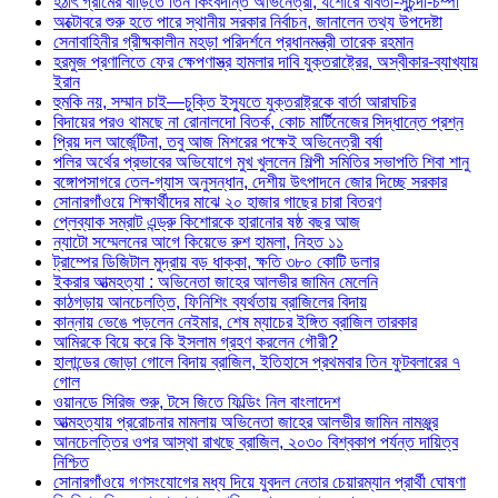
হঠাৎ গ্রামের বাড়িতে তিন কিংবদন্তি অভিনেত্রী, যশোরে ববিতা-সুচন্দা-চম্পা
অক্টোবরে শুরু হতে পারে স্থানীয় সরকার নির্বাচন, জানালেন তথ্য উপদেষ্টা
সেনাবাহিনীর গ্রীষ্মকালীন মহড়া পরিদর্শনে প্রধানমন্ত্রী তারেক রহমান
হরমুজ প্রণালিতে ফের ক্ষেপণাস্ত্র হামলার দাবি যুক্তরাষ্ট্রের, অস্বীকার-ব্যাখ্যায়
ইরান
হুমকি নয়, সম্মান চাই—চুক্তি ইস্যুতে যুক্তরাষ্ট্রকে বার্তা আরাঘচির
বিদায়ের পরও থামছে না রোনালদো বিতর্ক, কোচ মার্টিনেজের সিদ্ধান্তে প্রশ্ন
প্রিয় দল আর্জেন্টিনা, তবু আজ মিশরের পক্ষেই অভিনেত্রী বর্ষা
পলির অর্থের প্রভাবের অভিযোগে মুখ খুললেন শিল্পী সমিতির সভাপতি শিবা শানু
বঙ্গোপসাগরে তেল-গ্যাস অনুসন্ধান, দেশীয় উৎপাদনে জোর দিচ্ছে সরকার
সোনারগাঁওয়ে শিক্ষার্থীদের মাঝে ২০ হাজার গাছের চারা বিতরণ
প্লেব্যাক সম্রাট এন্ড্রু কিশোরকে হারানোর ষষ্ঠ বছর আজ
ন্যাটো সম্মেলনের আগে কিয়েভে রুশ হামলা, নিহত ১১
ট্রাম্পের ডিজিটাল মুদ্রায় বড় ধাক্কা, ক্ষতি ৩৮০ কোটি ডলার
ইকরার আত্মহত্যা : অভিনেতা জাহের আলভীর জামিন মেলেনি
কাঠগড়ায় আনচেলত্তি, ফিনিশিং ব্যর্থতায় ব্রাজিলের বিদায়
কান্নায় ভেঙে পড়লেন নেইমার, শেষ ম্যাচের ইঙ্গিত ব্রাজিল তারকার
আমিরকে বিয়ে করে কি ইসলাম গ্রহণ করলেন গৌরী?
হালান্ডের জোড়া গোলে বিদায় ব্রাজিল, ইতিহাসে প্রথমবার তিন ফুটবলারের ৭
গোল
ওয়ানডে সিরিজ শুরু, টসে জিতে ফিল্ডিং নিল বাংলাদেশ
আত্মহত্যায় প্ররোচনার মামলায় অভিনেতা জাহের আলভীর জামিন নামঞ্জুর
আনচেলত্তির ওপর আস্থা রাখছে ব্রাজিল, ২০৩০ বিশ্বকাপ পর্যন্ত দায়িত্ব
নিশ্চিত
সোনারগাঁওয়ে গণসংযোগের মধ্য দিয়ে যুবদল নেতার চেয়ারম্যান প্রার্থী ঘোষণা