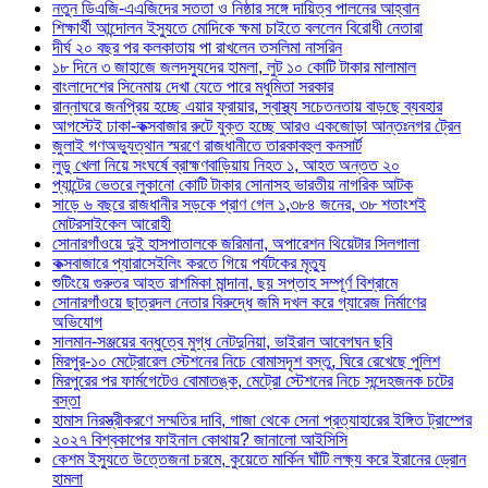
নতুন ডিএজি-এএজিদের সততা ও নিষ্ঠার সঙ্গে দায়িত্ব পালনের আহ্বান
শিক্ষার্থী আন্দোলন ইস্যুতে মোদিকে ক্ষমা চাইতে বললেন বিরোধী নেতারা
দীর্ঘ ২০ বছর পর কলকাতায় পা রাখলেন তসলিমা নাসরিন
১৮ দিনে ৩ জাহাজে জলদস্যুদের হামলা, লুট ১০ কোটি টাকার মালামাল
বাংলাদেশের সিনেমায় দেখা যেতে পারে মধুমিতা সরকার
রান্নাঘরে জনপ্রিয় হচ্ছে এয়ার ফ্রায়ার, স্বাস্থ্য সচেতনতায় বাড়ছে ব্যবহার
আগস্টেই ঢাকা-কক্সবাজার রুটে যুক্ত হচ্ছে আরও একজোড়া আন্তঃনগর ট্রেন
জুলাই গণঅভ্যুত্থান স্মরণে রাজধানীতে তারকাবহুল কনসার্ট
লুডু খেলা নিয়ে সংঘর্ষে ব্রাহ্মণবাড়িয়ায় নিহত ১, আহত অন্তত ২০
প্যান্টের ভেতরে লুকানো কোটি টাকার সোনাসহ ভারতীয় নাগরিক আটক
সাড়ে ৬ বছরে রাজধানীর সড়কে প্রাণ গেল ১,৩৮৪ জনের, ৩৮ শতাংশই
মোটরসাইকেল আরোহী
সোনারগাঁওয়ে দুই হাসপাতালকে জরিমানা, অপারেশন থিয়েটার সিলগালা
কক্সবাজারে প্যারাসেইলিং করতে গিয়ে পর্যটকের মৃত্যু
শুটিংয়ে গুরুতর আহত রাশমিকা মান্দানা, ছয় সপ্তাহ সম্পূর্ণ বিশ্রামে
সোনারগাঁওয়ে ছাত্রদল নেতার বিরুদ্ধে জমি দখল করে গ্যারেজ নির্মাণের
অভিযোগ
সালমান-সঞ্জয়ের বন্ধুত্বে মুগ্ধ নেটদুনিয়া, ভাইরাল আবেগঘন ছবি
মিরপুর-১০ মেট্রোরেল স্টেশনের নিচে বোমাসদৃশ বস্তু, ঘিরে রেখেছে পুলিশ
মিরপুরের পর ফার্মগেটেও বোমাতঙ্ক, মেট্রো স্টেশনের নিচে সন্দেহজনক চটের
বস্তা
হামাস নিরস্ত্রীকরণে সম্মতির দাবি, গাজা থেকে সেনা প্রত্যাহারের ইঙ্গিত ট্রাম্পের
২০২৭ বিশ্বকাপের ফাইনাল কোথায়? জানালো আইসিসি
কেশম ইস্যুতে উত্তেজনা চরমে, কুয়েতে মার্কিন ঘাঁটি লক্ষ্য করে ইরানের ড্রোন
হামলা