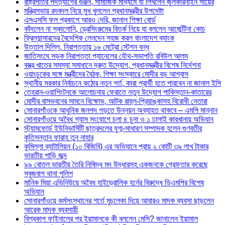
রাষ্ট্রপতির পদত্যাগের গুঞ্জন, সামাজিক মাধ্যমে যা লিখলেন জুলকারনাইন সায়ের
মন্ত্রিসভায় রদবদল নিয়ে মুখ খুললেন প্রধানমন্ত্রীর উপদেষ্টা
এসএসসি ফল প্রকাশে আরও দেরি, জানাল শিক্ষা বোর্ড
কাঁদলেন না স্কালোনি, ড্রেসিংরুমের বিতর্ক নিয়ে যা বললেন আর্জেন্টিনা কোচ
ফ্রিল্যান্সারদের বৈদেশিক লেনদেন সহজ করল বাংলাদেশ ব্যাংক
উত্তাল দিল্লি, নিরাপত্তায় ১৬ মেট্রো স্টেশন বন্ধ
জাতিসংঘে সড়ক নিরাপত্তা প্যানেলের যৌথ-সভাপতি রবিউল আলম
বস্ত্র খাতের সমস্যা সমাধানে দ্রুত উদ্যোগ, প্রধানমন্ত্রীর বিশেষ নির্দেশনা
ওয়াংচুকের সঙ্গে মন্ত্রীদের বৈঠক, শিক্ষা সংস্কারে মোদীর বড় আশ্বাস
স্থানীয় সরকার নির্বাচনে কঠোর নতুন শর্ত, কারা প্রার্থী হতে পারবেন না জানাল ইসি
তেহরান-ওয়াশিংটনকে আলোচনায় ফেরাতে নতুন উদ্যোগ পাকিস্তান-কাতারের
মোদীর বাসভবনের সামনে বিক্ষোভ, আটক রাহুল-প্রিয়াঙ্কাসহ বিরোধী নেতারা
সোনারগাঁওকে আধুনিক জনপদ গড়তে উন্নয়ন অব্যাহত থাকবে – এমপি মান্নান
সোনারগাঁওয়ে অবৈধ গ্যাস সংযোগে চলা ৪ চুনা ও ১ ঢালাই কারখানায় অভিযান
স্ট্যামফোর্ড ইউনিভার্সিটি ছাত্রদলের যুগ্ম-সাধারণ সম্পাদক হলেন গুণবতীর
কৃতিসন্তান ফারাহ তুন নাহার
কুমিল্লা ব্যাটালিয়ন (১০ বিজিবি) এর অভিযানে প্রায় ২ কোটি ৩৯ লাখ টাকার
ভারতীয় শাড়ি জব্দ
৯৯ বোতল ভারতীয় তৈরি নিষিদ্ধ মদ উদ্ধারসহ একজনকে গ্রেফতার করেছে
সবুজবাগ থানা পুলিশ
মানিক মিয়া এভিনিউয়ে অবৈধ হাইড্রোলিক হর্নের বিরুদ্ধে ডিএমপির বিশেষ
অভিযান
সোনারগাঁওয়ে কর্মসংস্থানের শর্তে মুচলেকা দিয়ে আবারও মাদক ব্যবসা ছাড়লেন
আরেক মাদক ব্যবসায়ী
বিশ্বকাপ ফাইনালের পর ইয়ামালকে কী বললেন মেসি? জানালেন ইয়ামাল