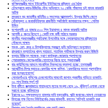
বাণিজ্যমন্ত্রীর সাথে ইউরোপীয় ইউনিয়নের রাষ্ট্রদূত এর বৈঠক
চৌদ্দগ্রামে র‌্যাব-বিজিবির যৌথ অভিযানে ৭০ কেজি গাঁজাসহ দুই মাদক কারবারি
আটক
সুন্দরবনে বড় জাহাঙ্গীর বাহিনীর ৩ সদস্যের আত্মসমর্পণ, উদ্ধার জিম্মি জেলে
ধোঁকামুক্ত ও জবাবদিহিমূলক রাজনীতি প্রতিষ্ঠাই জামায়াতের লক্ষ্য : সেলিম
উদ্দিন
যশোরগামী ১৪ হাজার ৫০০ পিস ইয়াবাসহ ৪ মাদক কারবারি আটক
আগামী ৫ বছরে বিদেশে ১ কোটি দক্ষ কর্মী পাঠাবে সরকার
মাননীয় প্রধানমন্ত্রীর প্রতিরক্ষা উপদেষ্টার সঙ্গে নেদারল্যান্ডসের রাষ্ট্রদূতের
সৌজন্য সাক্ষাৎ
সড়ক, রেল, বন্দর ও বিশ্ববিদ্যালয় প্রকল্পে ভূমি অধিগ্রহণ অনুমোদন
বান্দরবানে বন্যার্তদের খাদ্য সহায়তা, শতাধিক পর্যটককে উদ্ধার করল বিজিবি
বন্যায় বিচ্ছিন্ন সাজেক, ত্রাণ কার্যক্রম জোরদার প্রশাসনের
শেয়ারবাজার কেলেঙ্কারির হোতাদের বিচার হবে: প্রধানমন্ত্রী
বার কাউন্সিলের আদলে সাংবাদিক নিবন্ধনের ব্যবস্থা হচ্ছে: তথ্যমন্ত্রী
আর্জেন্টিনা-মিশর ম্যাচের রেফারির পক্ষে কলিনা, ‘রেফারিদের সততা প্রশ্নবিদ্ধ
করা অগ্রহণযোগ্য’
সোনারগাঁওয়ে পুলিশের চেকপোস্টের সামনেই জাপান প্রবাসীর গাড়িতে ডাকাতি,
৩০ লাখ টাকার স্বর্ণ লুট
টানা বৃষ্টিতে কক্সবাজারে পাহাড়ধসে মৃতের সংখ্যা বেড়ে ১৯, ঝুঁকিপূর্ণ এলাকা থেকে
সরানো হচ্ছে বাসিন্দাদের
ইরানের ৯০ লক্ষ্যবস্তুতে হামলার দাবি যুক্তরাষ্ট্র, পাল্টা জবাবের ঘোষণা তেহরানের
মিশরের পক্ষ নিলেন নিউইয়র্কের মেয়র মামদানী, বললেন ‘সত্যিই ডাকাতি করা
হয়েছে!’
বিশ্বাস আর ধৈর্যের ম্যাজিকে শেষ আটে স্পেন