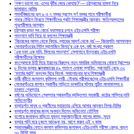
‘লক্ষণ ভালো নয়, এদের খুঁটির জোর কোথায়?’— চট্টগ্রামের হামলা নিয়ে
জামায়াত আমির
পদার্থবিজ্ঞানের ভুল ৬ ও ৭ নম্বর প্রশ্নে পূর্ণ নম্বর পাবে পরীক্ষার্থীরা
পড়ার টেবিলে ফিরতে শিক্ষার্থীদের প্রতি শিক্ষামন্ত্রীর আহ্বান, ক্ষতিগ্রস্তদের
পুনঃপরীক্ষার আশ্বাস
চট্টগ্রাম ছাড়া সব বোর্ডে যথাসময়ে চলবে এইচএসসি পরীক্ষা
পদত্যাগ দাবি নিয়ে যা বললেন শিক্ষামন্ত্রী
‘বিচারকের আসন থেকে বিদায়, ন্যায়ের আদর্শ থেকে নয়’— বিচারপতি আশফাকুল
সোনারগাঁওয়ের লিটল ম্যাগাজিন কিনতু’র এক যুগ, বর্ষা সংখ্যা প্রকাশ
‘এক দফা এক দাবি, মিলনের পদত্যাগ’ স্লোগানে উত্তরায় এইচএসসি
পরীক্ষার্থীদের বিক্ষোভ
কংগ্রেসকে চিঠি দিয়ে ইরানের বিরুদ্ধে নতুন সামরিক অভিযানের ঘোষণা ট্রাম্পের
৮ দিনের বন্যায় কক্সবাজারের ৪৯ শতাংশ এলাকা প্লাবিত, প্রাণহানি বেড়ে ৩২
‘ফার্মের মুরগি’ মন্তব্য ঘিরে বিতর্ক, সমালোচনার মুখে শিক্ষামন্ত্রী
ভারী বৃষ্টিতে জলমগ্ন কুমিল্লা নগরী, নৌকায় পরীক্ষাকেন্দ্রে এইচএসসি শিক্ষার্থীরা
সোনারগাঁওয়ে জাপান প্রবাসীর গাড়িতে ডাকাতির ঘটনায় লুন্ঠিত মালামালসহ ৪
ডাকাত গ্রেপ্তার
ধর্ষণের অভিযোগে গ্রেপ্তার শ্রাবন্তীর ব্যক্তিগত সহকারী, কঠোর শাস্তির দাবি
অভিনেত্রীর
বন্যাদুর্গত মানুষ ও প্রাণীদের সহায়তায় এগিয়ে আসার আহ্বান নিলয়-হিমির
বন্যাদুর্গত মানুষের জন্য অনুদান দিলেন অভিনেতা তৌসিফ
যশোরে জলাবদ্ধ বাড়িতে ঘুমন্ত স্কুলছাত্রীকে সাপের কামড়, মৃত্যু
বন্যার পানি ঘরে ঢুকলে আতঙ্ক নয়, আগে করুন এই ৭ কাজ
প্রধানমন্ত্রীর ফোনে বদলাল কুমিল্লার জলাবদ্ধ এইচএসসি পরীক্ষা কেন্দ্র, বাড়ল
৩০ মিনিট সময়