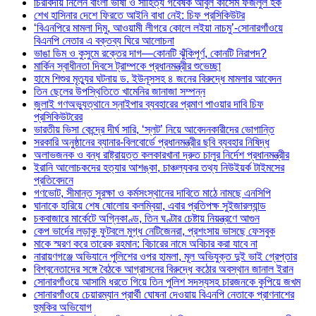
চিরবিদায় নিলেন বাংলা ভাষা ও সাহিত্য গবেষক আবুল কাসেম ফজলুল হক
শেখ হাসিনার দেশে ফিরতে আইনি বাধা নেই: চিফ প্রসিকিউটর
‘বিএনপিরে মামলা দিমু, আওয়ামী লীগরে কোলে লইয়া নাচমু’-সোনারগাঁওয়ে
বিএনপি নেতার এ বক্তব্য ঘিরে আলোচনা
ভাঙা ডিম ও কুসুমে রক্তের দাগ—কোনটি ঝুঁকিপূর্ণ, কোনটি নিরাপদ?
মার্কিন স্বাধীনতা দিবসে ট্রাম্পকে প্রধানমন্ত্রীর শুভেচ্ছা
হামে শিশুর মৃত্যুর ঘটনায় ড. ইউনূসসহ ৪ জনের বিরুদ্ধে মামলার আবেদন
তিন ছেলের উপস্থিতিতে খামেনির জানাজা সম্পন্ন
জুলাই গণঅভ্যুত্থানে স্নাইপার ব্যবহারের প্রমাণ পাওয়ার দাবি চিফ
প্রসিকিউটরের
ভারতীয় ভিসা কেন্দ্রে দীর্ঘ সারি, ‘স্লট’ নিয়ে আবেদনকারীদের ভোগান্তি
সরকারি অনুষ্ঠানের ব্যানার-বিলবোর্ডে প্রধানমন্ত্রীর ছবি ব্যবহার নিষিদ্ধ
অলাভজনক ও বন্ধ রাষ্ট্রায়ত্ত কলকারখানা দ্রুত চালুর নির্দেশ প্রধানমন্ত্রীর
ইরানি আলোচকদের হত্যার আশঙ্কা, চাঞ্চল্যকর তথ্য নিউইয়র্ক টাইমসের
প্রতিবেদনে
গণভোট, সীমান্ত সুরক্ষা ও কর্মসংস্থানের দাবিতে মাঠে নামছে এনসিপি
ঘানাকে হারিয়ে শেষ ষোলোয় কলম্বিয়া, এবার প্রতিপক্ষ সুইজারল্যান্ড
চকবাজারে মার্কেটে অগ্নিকাণ্ড, তিন ঘণ্টার চেষ্টায় নিয়ন্ত্রণে আগুন
কেপ ভার্দের লড়াকু ফুটবলে মুগ্ধ নেটিজেনরা, প্রশংসায় ভাসছে ফেসবুক
মাকে স্মরণ করে তারেক রহমান: বিচারের নামে অবিচার করা যাবে না
নারায়ণগঞ্জে অভিযানে পুলিশের ওপর হামলা, মূল অভিযুক্ত দুই ভাই গ্রেপ্তার
বিশ্বনেতাদের সঙ্গে বৈঠকে আগ্রাসনের বিরুদ্ধে কঠোর অবস্থান জানাল ইরান
সোনারগাঁওয়ে আসামি ধরতে গিয়ে তিন পুলিশ সদস্যসহ চারজনকে কুপিয়ে জখম
সোনারগাঁওয়ে চেয়ারম্যান প্রার্থী ঘোষনা দেওয়ায় বিএনপি নেতাকে প্রাণনাশের
হুমকির অভিযোগ