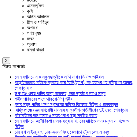
মতামত
এক্সক্লুসিভ
কৃষি
আইন-আদালত
শিল্প ও সাহিত্য
অপরাধ
গণমাধ্যম
জবস
প্রবাস
রান্না বান্না
X
নিউজ আপডেট
সোনারগাঁওয়ে এক স্কুলছাত্রীকে লাথি মারার ভিডিও ভাইরাল
আড়াইহাজারে নারীকে ব্যবহার করে ‘হানি ট্র্যাপ’, অপহরণের পর মুক্তিপণ আদায়,
গ্রেপ্তার ৩
রূপগঞ্জে খাবার পানির জন্য হাহাকার, চরম দুর্ভোগে লাখো মানুষ
শহীদ পরিবারের পাশে থাকবো-দিপু ভূঁইয়া
বন্দরে নতুন পানির পাম্প স্থাপনের দাবিতে বিক্ষোভ মিছিল ও মানববন্ধন
সিদ্ধিরগঞ্জে সন্ত্রাসবিরোধী মামলায় ছাত্রলীগ-তাতীলীগের দুই নেতা গ্রেপ্তার ‎
কাঁচামরিচের দাম কমলেও নারায়ণগঞ্জে চড়া সবজির বাজার
সোনারগাঁওয়ে অটোরিকশা চালক হত্যার বিচারের দাবিতে মানববন্ধন ও বিক্ষোভ
মিছিল
চার বগি লাইনচ্যুত, ঢাকা-ময়মনসিংহ রেলপথে ট্রেন চলাচল বন্ধ