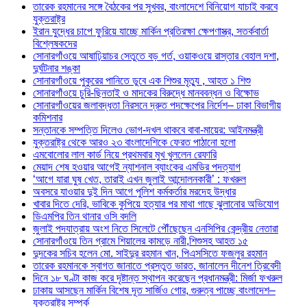
তারেক রহমানের সঙ্গে বৈঠকের পর সুখবর, বাংলাদেশে বিনিয়োগ যাচাই করবে
যুক্তরাষ্ট্র
ইরান যুদ্ধের চাপে ফুরিয়ে যাচ্ছে মার্কিন প্রতিরক্ষা ক্ষেপণাস্ত্র, সতর্কবার্তা
বিশ্লেষকদের
সোনারগাঁওয়ে আষাঢ়িয়াচর সেতুতে বড় গর্ত, ওয়াকওয়ে রাস্তার বেহাল দশা,
দুর্ঘটনার শঙ্কা
সোনারগাঁওয়ে পুকুরের পানিতে ডুবে এক শিশুর মৃত্যু , আহত ১ শিশু
সোনারগাঁওয়ে চুরি-ছিনতাই ও মাদকের বিরুদ্ধে মানববন্ধন ও বিক্ষোভ
সোনারগাঁওয়ের জলাবদ্ধতা নিরসনে দ্রুত পদক্ষেপের নির্দেশ– ঢাকা বিভাগীয়
কমিশনার
সন্তানকে সম্পত্তি দিলেও ভোগ-দখল থাকবে বাবা-মায়ের: আইনমন্ত্রী
যুক্তরাষ্ট্র থেকে আরও ২৩ বাংলাদেশিকে ফেরত পাঠানো হলো
এমবোলোর লাল কার্ড নিয়ে প্রথমবার মুখ খুললেন রেফারি
মেয়াদ শেষ হওয়ার আগেই ন্যাশনাল ব্যাংকের এমডির পদত্যাগ
‘আগে যারা ঘুষ খেত, তারাই এখন জুলাই আন্দোলনকারী’ : ফখরুল
অবসরে যাওয়ার দুই দিন আগে পুলিশ কর্মকর্তার মরদেহ উদ্ধার
খাবার দিতে দেরি, ভাবিকে কুপিয়ে হত্যার পর মাথা গাছে ঝুলানোর অভিযোগ
ডিএমপির তিন থানার ওসি বদলি
জুলাই পদযাত্রায় অংশ নিতে সিলেটে পৌঁছেছেন এনসিপির কেন্দ্রীয় নেতারা
সোনারগাঁওয়ে তিন গ্রামে শিয়ালের কামড়ে নারী,শিশুসহ আহত ১৫
দুদকের সচিব হলেন মো. সাইদুর রহমান খান, পিএসসিতে ফজলুর রহমান
তারেক রহমানকে স্বাগত জানাতে প্রস্তুত ভারত, জানালেন দীনেশ ত্রিবেদী
দিনে ১৮ ঘণ্টা কাজ করে দৃষ্টান্ত স্থাপন করেছেন প্রধানমন্ত্রী: মির্জা ফখরুল
ঢাকায় আসছেন মার্কিন বিশেষ দূত সার্জিও গোর, গুরুত্ব পাচ্ছে বাংলাদেশ–
যুক্তরাষ্ট্র সম্পর্ক