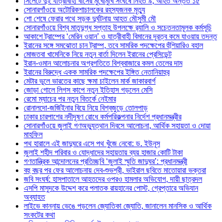
সিলেটে দুই যাত্রীবাহী বাসের মুখোমুখি সংঘর্ষে নিহত ৯, আহত অন্তত ১৫
সোনারগাঁওয়ে অটোরিকশাচালকের রহস্যজনক মৃত্যু
শো শেষে ফেরার পথে সড়ক দুর্ঘটনায় আহত মৌসুমী মৌ
সোনারগাঁওয়ে বিশ্ব মাতৃদুগ্ধ সপ্তাহ উপলক্ষে র‍্যালি ও সচেতনতামূলক কর্মসূচি
আকাশে ট্রাম্পের ‘মেরিন ওয়ান’ ও যাত্রীবাহী বিমানের দূরত্ব কমে যাওয়ায় তদন্ত
ইরানের সঙ্গে সমঝোতা চান ট্রাম্প, তবে সামরিক পদক্ষেপের হুঁশিয়ারিও বহাল
মোজতবা খামেনিকে নিয়ে নতুন বার্তা দিলেন ইরানের প্রেসিডেন্ট
ইরান-ওমান আলোচনার অগ্রগতিতে বিশ্ববাজারে কমল তেলের দাম
ইরানের বিরুদ্ধে একক সামরিক পদক্ষেপের ইঙ্গিত নেতানিয়াহুর
মেটার ভুলে ভারতের কাছে ক্ষমা চাইলেন মার্ক জাকারবার্গ
জোড়া গোলে লিগস কাপে নতুন ইতিহাস গড়লেন মেসি
রেমো ম্যাচের পর নতুন বিতর্কে নেইমার
রোনালদো-জর্জিইনার বিয়ে নিয়ে বিশ্বজুড়ে তোলপাড়
ঢাকার চারপাশের নদীদূষণ রোধে কর্মপরিকল্পনার নির্দেশ প্রধানমন্ত্রীর
সোনারগাঁওয়ে জুলাই গণঅভ্যুত্থান দিবসে আলোচনা, আর্থিক সহায়তা ও দোয়া
মাহফিল
পথ হারালে এই জাদুঘরে এসে পথ খুঁজে নেবো: ড. ইউনূস
জুলাই শহীদ পরিবার ও যোদ্ধাদের সহায়তায় ব্যয় হাজার কোটি টাকা
গণতান্ত্রিক আন্দোলনের প্রতিচ্ছবি ‘জুলাই স্মৃতি জাদুঘর’: প্রধানমন্ত্রী
বহু বছর পর ফের আলোচনায় দেব-শুভশ্রী, ভাইরাল ছবিতে মাতোয়ারা ভক্তরা
জবি সংঘর্ষ: হাসপাতালে আহতদের ওপরও হামলার অভিযোগ, দায়ী ছাত্রদল
এসপি মাসুদকে উদ্দেশ করে পলাতক রায়হানের পোস্ট, গ্রেপ্তারে অভিযান
অব্যাহত
লাইভে কান্নায় ভেঙে পড়লেন জ্যোতিকা জ্যোতি, জানালেন মানসিক ও আর্থিক
সংকটের কথা