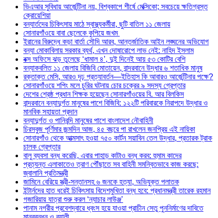
ভিএআর সুবিধায় আর্জেন্টিনা নয়, বিশ্বকাপে শীর্ষে মেক্সিকো; সবচেয়ে ক্ষতিগ্রস্ত
ক্রোয়েশিয়া
বন্যার্তদের চিকিৎসায় মাঠে স্বাস্থ্যকর্মীরা, ছুটি বাতিল ১১ জেলায়
সোনারগাঁওয়ে বাবা ছেলেকে কুপিয়ে জখম
ইরানের বিরুদ্ধে কড়া বার্তা সৌদি আরব, আন্তর্জাতিক আইন লঙ্ঘনের অভিযোগ
বন্যা মোকাবিলায় সরকার ব্যর্থ, এখন দোষারোপে লাভ নেই: নাহিদ ইসলাম
বক্স অফিসে ঝড় তুলেছে ‘ধামাল ৪’, দুই দিনেই আয় ৫৩ কোটির বেশি
বন্যাকবলিত ১১ জেলায় বিজিবি মোতায়েন, বান্দরবানে উদ্ধার ৬ শতাধিক মানুষ
রক্তাক্ত মেসি, আরও দৃঢ় প্রত্যাবর্তন—ইতিহাস কি আবারও আর্জেন্টিনার পক্ষে?
সোনারগাঁওয়ে শপিং মলে চুরির ঘটনায় চোর চক্রের ৯ সদস্য গ্রেপ্তার
দেশের শ্রেষ্ঠ প্রধান শিক্ষক হয়েছেন সোনারগাঁওয়ের বি. আর বিলকিস
বান্দরবানে বন্যাদুর্গত মানুষের পাশে বিজিবি: ১২২টি পরিবারকে নিরাপদে উদ্ধার ও
মানবিক সহায়তা প্রদান
বন্যাদুর্গত ও পানিবন্দি মানুষের পাশে বাংলাদেশ নৌবাহিনী
চিরসবুজ পূর্ণিমার জন্মদিন আজ, ৪৫ বছরে পা রাখলেন জনপ্রিয় এই নায়িকা
সোনারগাঁও থেকে আত্মসাৎ হওয়া ৭৫০ কার্টন সয়াবিন তেল উদ্ধার, প্রতারক ট্রাক
চালক গ্রেপ্তার
বালু ব্যবসা বন্ধ করেছি, এবার পাহাড় কাটাও বন্ধ করব: হুমাম কাদের
প্রত্যন্ত এলাকাতেও ত্রাণ পৌঁছাতে সব বাহিনী সমন্বিতভাবে কাজ করছে:
জ্বালানি প্রতিমন্ত্রী
জামিনে বেরিয়ে স্ত্রী-সন্তানসহ ৬ জনকে হত্যা, অভিযুক্ত পলাতক
ইন্টার্নদের হাত ধরেই চিকিৎসায় বিদেশমুখিতা বন্ধ হবে: প্রধানমন্ত্রী তারেক রহমান
গজারিয়ায় যাত্রা শুরু করল ‘ন্যাচার লাউঞ্জ’
পানাম নগরীর প্রবেশদ্বারে ধ্বংস হয়ে যাওয়া প্রাচীন সেতু পুননির্মাণের দাবিতে
মানববন্ধন ও র‌্যালী