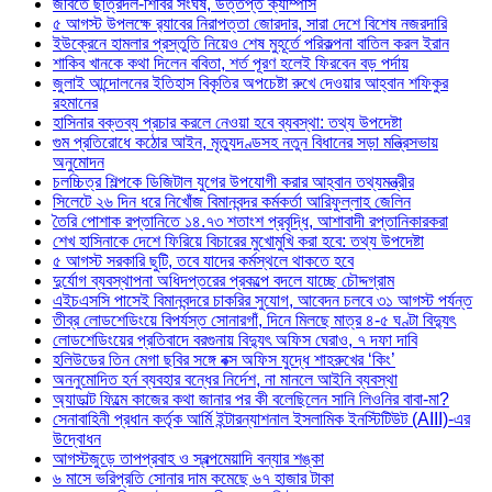
জবিতে ছাত্রদল-শিবির সংঘর্ষ, উত্তপ্ত ক্যাম্পাস
৫ আগস্ট উপলক্ষে র‌্যাবের নিরাপত্তা জোরদার, সারা দেশে বিশেষ নজরদারি
ইউক্রেনে হামলার প্রস্তুতি নিয়েও শেষ মুহূর্তে পরিকল্পনা বাতিল করল ইরান
শাকিব খানকে কথা দিলেন ববিতা, শর্ত পূরণ হলেই ফিরবেন বড় পর্দায়
জুলাই আন্দোলনের ইতিহাস বিকৃতির অপচেষ্টা রুখে দেওয়ার আহ্বান শফিকুর
রহমানের
হাসিনার বক্তব্য প্রচার করলে নেওয়া হবে ব্যবস্থা: তথ্য উপদেষ্টা
গুম প্রতিরোধে কঠোর আইন, মৃত্যুদণ্ডসহ নতুন বিধানের সড়া মন্ত্রিসভায়
অনুমোদন
চলচ্চিত্র শিল্পকে ডিজিটাল যুগের উপযোগী করার আহ্বান তথ্যমন্ত্রীর
সিলেটে ২৬ দিন ধরে নিখোঁজ বিমানবন্দর কর্মকর্তা আরিফুল্লাহ জেলিন
তৈরি পোশাক রপ্তানিতে ১৪.৭৩ শতাংশ প্রবৃদ্ধি, আশাবাদী রপ্তানিকারকরা
শেখ হাসিনাকে দেশে ফিরিয়ে বিচারের মুখোমুখি করা হবে: তথ্য উপদেষ্টা
৫ আগস্ট সরকারি ছুটি, তবে যাদের কর্মস্থলে থাকতে হবে
দুর্যোগ ব্যবস্থাপনা অধিদপ্তরের প্রকল্পে বদলে যাচ্ছে চৌদ্দগ্রাম
এইচএসসি পাসেই বিমানবন্দরে চাকরির সুযোগ, আবেদন চলবে ৩১ আগস্ট পর্যন্ত
তীব্র লোডশেডিংয়ে বিপর্যস্ত সোনারগাঁ, দিনে মিলছে মাত্র ৪-৫ ঘণ্টা বিদ্যুৎ
লোডশেডিংয়ের প্রতিবাদে বরগুনায় বিদ্যুৎ অফিস ঘেরাও, ৭ দফা দাবি
হলিউডের তিন মেগা ছবির সঙ্গে বক্স অফিস যুদ্ধে শাহরুখের ‘কিং’
অননুমোদিত হর্ন ব্যবহার বন্ধের নির্দেশ, না মানলে আইনি ব্যবস্থা
অ্যাডাল্ট ফিল্মে কাজের কথা জানার পর কী বলেছিলেন সানি লিওনির বাবা-মা?
সেনাবাহিনী প্রধান কর্তৃক আর্মি ইন্টারন্যাশনাল ইসলামিক ইনস্টিটিউট (AIII)-এর
উদ্বোধন
আগস্টজুড়ে তাপপ্রবাহ ও স্বল্পমেয়াদি বন্যার শঙ্কা
৬ মাসে ভরিপ্রতি সোনার দাম কমেছে ৬৭ হাজার টাকা