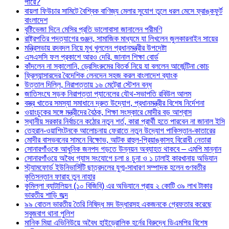
পারে?
বায়লা ফিউচার সামিটে বৈশ্বিক বাণিজ্য মেলার সুযোগ তুলে ধরল মেসে ফ্রাঙ্কফুর্ট
বাংলাদেশ
বৃষ্টিভেজা দিনে মেসির প্রতি ভালোবাসা জানালেন পরীমণি
রাষ্ট্রপতির পদত্যাগের গুঞ্জন, সামাজিক মাধ্যমে যা লিখলেন জুলকারনাইন সায়ের
মন্ত্রিসভায় রদবদল নিয়ে মুখ খুললেন প্রধানমন্ত্রীর উপদেষ্টা
এসএসসি ফল প্রকাশে আরও দেরি, জানাল শিক্ষা বোর্ড
কাঁদলেন না স্কালোনি, ড্রেসিংরুমের বিতর্ক নিয়ে যা বললেন আর্জেন্টিনা কোচ
ফ্রিল্যান্সারদের বৈদেশিক লেনদেন সহজ করল বাংলাদেশ ব্যাংক
উত্তাল দিল্লি, নিরাপত্তায় ১৬ মেট্রো স্টেশন বন্ধ
জাতিসংঘে সড়ক নিরাপত্তা প্যানেলের যৌথ-সভাপতি রবিউল আলম
বস্ত্র খাতের সমস্যা সমাধানে দ্রুত উদ্যোগ, প্রধানমন্ত্রীর বিশেষ নির্দেশনা
ওয়াংচুকের সঙ্গে মন্ত্রীদের বৈঠক, শিক্ষা সংস্কারে মোদীর বড় আশ্বাস
স্থানীয় সরকার নির্বাচনে কঠোর নতুন শর্ত, কারা প্রার্থী হতে পারবেন না জানাল ইসি
তেহরান-ওয়াশিংটনকে আলোচনায় ফেরাতে নতুন উদ্যোগ পাকিস্তান-কাতারের
মোদীর বাসভবনের সামনে বিক্ষোভ, আটক রাহুল-প্রিয়াঙ্কাসহ বিরোধী নেতারা
সোনারগাঁওকে আধুনিক জনপদ গড়তে উন্নয়ন অব্যাহত থাকবে – এমপি মান্নান
সোনারগাঁওয়ে অবৈধ গ্যাস সংযোগে চলা ৪ চুনা ও ১ ঢালাই কারখানায় অভিযান
স্ট্যামফোর্ড ইউনিভার্সিটি ছাত্রদলের যুগ্ম-সাধারণ সম্পাদক হলেন গুণবতীর
কৃতিসন্তান ফারাহ তুন নাহার
কুমিল্লা ব্যাটালিয়ন (১০ বিজিবি) এর অভিযানে প্রায় ২ কোটি ৩৯ লাখ টাকার
ভারতীয় শাড়ি জব্দ
৯৯ বোতল ভারতীয় তৈরি নিষিদ্ধ মদ উদ্ধারসহ একজনকে গ্রেফতার করেছে
সবুজবাগ থানা পুলিশ
মানিক মিয়া এভিনিউয়ে অবৈধ হাইড্রোলিক হর্নের বিরুদ্ধে ডিএমপির বিশেষ