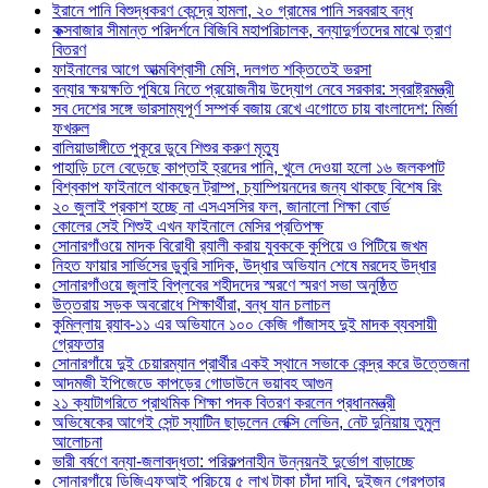
ইরানে পানি বিশুদ্ধকরণ কেন্দ্রে হামলা, ২০ গ্রামের পানি সরবরাহ বন্ধ
কক্সবাজার সীমান্ত পরিদর্শনে বিজিবি মহাপরিচালক, বন্যাদুর্গতদের মাঝে ত্রাণ
বিতরণ
ফাইনালের আগে আত্মবিশ্বাসী মেসি, দলগত শক্তিতেই ভরসা
বন্যার ক্ষয়ক্ষতি পুষিয়ে নিতে প্রয়োজনীয় উদ্যোগ নেবে সরকার: স্বরাষ্ট্রমন্ত্রী
সব দেশের সঙ্গে ভারসাম্যপূর্ণ সম্পর্ক বজায় রেখে এগোতে চায় বাংলাদেশ: মির্জা
ফখরুল
বালিয়াডাঙ্গীতে পুকূরে ডুবে শিশুর করুণ মৃত্যু
পাহাড়ি ঢলে বেড়েছে কাপ্তাই হ্রদের পানি, খুলে দেওয়া হলো ১৬ জলকপাট
বিশ্বকাপ ফাইনালে থাকছেন ট্রাম্প, চ্যাম্পিয়নদের জন্য থাকছে বিশেষ রিং
২০ জুলাই প্রকাশ হচ্ছে না এসএসসির ফল, জানালো শিক্ষা বোর্ড
কোলের সেই শিশুই এখন ফাইনালে মেসির প্রতিপক্ষ
সোনারগাঁওয়ে মাদক বিরোধী র‌্যালী করায় যুবককে কুপিয়ে ও পিটিয়ে জখম
নিহত ফায়ার সার্ভিসের ডুবুরি সাদিক, উদ্ধার অভিযান শেষে মরদেহ উদ্ধার
সোনারগাঁওয়ে জুলাই বিপ্লবের শহীদদের স্মরণে স্মরণ সভা অনুষ্ঠিত
উত্তরায় সড়ক অবরোধে শিক্ষার্থীরা, বন্ধ যান চলাচল
কুমিল্লায় র‍্যাব-১১ এর অভিযানে ১০০ কেজি গাঁজাসহ দুই মাদক ব্যবসায়ী
গ্রেফতার
সোনারগাঁয়ে দুই চেয়ারম্যান প্রার্থীর একই স্থানে সভাকে কেন্দ্র করে উত্তেজনা
আদমজী ইপিজেডে কাপড়ের গোডাউনে ভয়াবহ আগুন
২১ ক্যাটাগরিতে প্রাথমিক শিক্ষা পদক বিতরণ করলেন প্রধানমন্ত্রী
অভিষেকের আগেই সেন্ট স্যাটিন ছাড়লেন লেক্সি লেভিন, নেট দুনিয়ায় তুমুল
আলোচনা
ভারী বর্ষণে বন্যা-জলাবদ্ধতা: পরিকল্পনাহীন উন্নয়নই দুর্ভোগ বাড়াচ্ছে
সোনারগাঁয়ে ডিজিএফআই পরিচয়ে ৫ লাখ টাকা চাঁদা দাবি, দুইজন গ্রেপ্তার