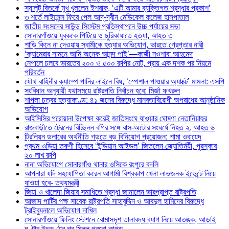
স্যালুট বিতর্কে মুখ খুললেন ইশরাক, ‘এটি আমার ব্যক্তিগত শ্রদ্ধার প্রকাশ’
৩ শর্তে লাইসেন্স ফিরে পেল আদ্-দ্বীন মেডিকেল কলেজ হাসপাতাল
জাতীয় সংসদের সাউন্ড সিস্টেম প্রতিস্থাপনে উচ্চ পর্যায়ের সভা
সোনারগাঁওয়ে যুবককে পিটিয়ে ও ছুরিকাঘাতে হত্যা, আহত ৩
শাড়ি কিনে না দেওয়ায় স্বামীকে হত্যার অভিযোগ, ভারতে গ্রেপ্তার নারী
‘ক্যামেরার সামনে আমি অনেক আনন্দ পাই’—কাজী নওশাবা আহমেদ
নেপালে চলবে ভারতের ২০০ ও ৫০০ রুপির নোট, প্রায় এক দশক পর নিয়মে
পরিবর্তন
যৌথ বাহিনীর ক্যাম্পে পানির লাইনে বিষ, ‘স্পেশাল পাওয়ার অ্যাক্টে’ মামলা: এসপি
সংবিধান অনুযায়ী যথাসময়ে রাষ্ট্রপতি নির্বাচন হবে: মির্জা ফখরুল
শাপলা চত্বর হত্যাকাণ্ড: ৪১ জনের বিরুদ্ধে মানবতাবিরোধী অপরাধের আনুষ্ঠানিক
অভিযোগ
আইসিসির পরোয়ানা উপেক্ষা করেই জাতিসংঘে যাওয়ার ঘোষণা নেতানিয়াহুর
রাজবাড়ীতে ট্রেনের বিচ্ছিন্ন বগির সঙ্গে বাস-অটোর সংঘর্ষে নিহত ২, আহত ৬
ট্রিলিয়ন ডলারের অর্থনীতি গড়তে বড় বিনিয়োগ প্রয়োজন: শামা ওবায়েদ
প্রথম ওড়িয়া তরুণী হিসেবে ‘ইন্ডিয়ান আইডল’ জিতলেন জ্যোতির্ময়ী, পুরস্কার
২০ লাখ রুপি
নানা অভিযোগে সোনারগাঁও থানার ওসিকে রংপুরে বদলি
আপনারা যদি সহযোগিতা করেন আগামী বিশ্বকাপ খেলা লাভজনক ইভেন্টে নিয়ে
যাওয়া হবে- তথ্যমন্ত্রী
জিয়া ও খালেদা জিয়ার সমাধিতে শ্রদ্ধা জানালেন ভারপ্রাপ্ত রাষ্ট্রপতি
আজাদ পার্টির পক্ষ সাবেক রাষ্ট্রপতি সাহাবুদ্দিন ও আবদুল হামিদের বিরুদ্ধে
ট্রাইব্যুনালে অভিযোগ দাখিল
সোনারগাঁওয়ে ফিলিং স্টেশনে বোমাসদৃশ তালাবদ্ধ ব্যাগ নিয়ে আতঙ্ক, আড়াই
ঘণ্টার উৎকণ্ঠার পর মিলল পুরনো কাপড়