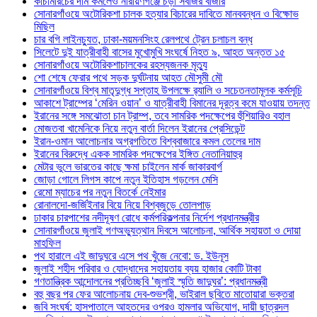
কাঁচামরিচের দাম কমলেও নারায়ণগঞ্জে চড়া সবজির বাজার
সোনারগাঁওয়ে অটোরিকশা চালক হত্যার বিচারের দাবিতে মানববন্ধন ও বিক্ষোভ
মিছিল
চার বগি লাইনচ্যুত, ঢাকা-ময়মনসিংহ রেলপথে ট্রেন চলাচল বন্ধ
সিলেটে দুই যাত্রীবাহী বাসের মুখোমুখি সংঘর্ষে নিহত ৯, আহত অন্তত ১৫
সোনারগাঁওয়ে অটোরিকশাচালকের রহস্যজনক মৃত্যু
শো শেষে ফেরার পথে সড়ক দুর্ঘটনায় আহত মৌসুমী মৌ
সোনারগাঁওয়ে বিশ্ব মাতৃদুগ্ধ সপ্তাহ উপলক্ষে র‍্যালি ও সচেতনতামূলক কর্মসূচি
আকাশে ট্রাম্পের ‘মেরিন ওয়ান’ ও যাত্রীবাহী বিমানের দূরত্ব কমে যাওয়ায় তদন্ত
ইরানের সঙ্গে সমঝোতা চান ট্রাম্প, তবে সামরিক পদক্ষেপের হুঁশিয়ারিও বহাল
মোজতবা খামেনিকে নিয়ে নতুন বার্তা দিলেন ইরানের প্রেসিডেন্ট
ইরান-ওমান আলোচনার অগ্রগতিতে বিশ্ববাজারে কমল তেলের দাম
ইরানের বিরুদ্ধে একক সামরিক পদক্ষেপের ইঙ্গিত নেতানিয়াহুর
মেটার ভুলে ভারতের কাছে ক্ষমা চাইলেন মার্ক জাকারবার্গ
জোড়া গোলে লিগস কাপে নতুন ইতিহাস গড়লেন মেসি
রেমো ম্যাচের পর নতুন বিতর্কে নেইমার
রোনালদো-জর্জিইনার বিয়ে নিয়ে বিশ্বজুড়ে তোলপাড়
ঢাকার চারপাশের নদীদূষণ রোধে কর্মপরিকল্পনার নির্দেশ প্রধানমন্ত্রীর
সোনারগাঁওয়ে জুলাই গণঅভ্যুত্থান দিবসে আলোচনা, আর্থিক সহায়তা ও দোয়া
মাহফিল
পথ হারালে এই জাদুঘরে এসে পথ খুঁজে নেবো: ড. ইউনূস
জুলাই শহীদ পরিবার ও যোদ্ধাদের সহায়তায় ব্যয় হাজার কোটি টাকা
গণতান্ত্রিক আন্দোলনের প্রতিচ্ছবি ‘জুলাই স্মৃতি জাদুঘর’: প্রধানমন্ত্রী
বহু বছর পর ফের আলোচনায় দেব-শুভশ্রী, ভাইরাল ছবিতে মাতোয়ারা ভক্তরা
জবি সংঘর্ষ: হাসপাতালে আহতদের ওপরও হামলার অভিযোগ, দায়ী ছাত্রদল