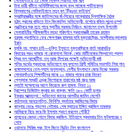
সোনারগাঁওয়ে ২৫ কেজি নিষিদ্ধ পিরানহা মাছ জব্দ
টানা ভারী বৃষ্টিতে অনির্দিষ্টকালের জন্য বন্ধ সাজেক পর্যটনকেন্দ্র
বিশ্বকাপের সেমিফাইনালে নতুন বল ‘ট্রিওন্ডা ফাইনাল’
স্বরাষ্ট্রমন্ত্রীর সঙ্গে জাতিসংঘের জঁ-পিয়েরে লাক্রোয়ার দ্বিপাক্ষিক বৈঠক
হঠাৎ গ্রামের বাড়িতে তিন কিংবদন্তি অভিনেত্রী, যশোরে ববিতা-সুচন্দা-চম্পা
অক্টোবরে শুরু হতে পারে স্থানীয় সরকার নির্বাচন, জানালেন তথ্য উপদেষ্টা
সেনাবাহিনীর গ্রীষ্মকালীন মহড়া পরিদর্শনে প্রধানমন্ত্রী তারেক রহমান
হরমুজ প্রণালিতে ফের ক্ষেপণাস্ত্র হামলার দাবি যুক্তরাষ্ট্রের, অস্বীকার-ব্যাখ্যায়
ইরান
হুমকি নয়, সম্মান চাই—চুক্তি ইস্যুতে যুক্তরাষ্ট্রকে বার্তা আরাঘচির
বিদায়ের পরও থামছে না রোনালদো বিতর্ক, কোচ মার্টিনেজের সিদ্ধান্তে প্রশ্ন
প্রিয় দল আর্জেন্টিনা, তবু আজ মিশরের পক্ষেই অভিনেত্রী বর্ষা
পলির অর্থের প্রভাবের অভিযোগে মুখ খুললেন শিল্পী সমিতির সভাপতি শিবা শানু
বঙ্গোপসাগরে তেল-গ্যাস অনুসন্ধান, দেশীয় উৎপাদনে জোর দিচ্ছে সরকার
সোনারগাঁওয়ে শিক্ষার্থীদের মাঝে ২০ হাজার গাছের চারা বিতরণ
প্লেব্যাক সম্রাট এন্ড্রু কিশোরকে হারানোর ষষ্ঠ বছর আজ
ন্যাটো সম্মেলনের আগে কিয়েভে রুশ হামলা, নিহত ১১
ট্রাম্পের ডিজিটাল মুদ্রায় বড় ধাক্কা, ক্ষতি ৩৮০ কোটি ডলার
ইকরার আত্মহত্যা : অভিনেতা জাহের আলভীর জামিন মেলেনি
কাঠগড়ায় আনচেলত্তি, ফিনিশিং ব্যর্থতায় ব্রাজিলের বিদায়
কান্নায় ভেঙে পড়লেন নেইমার, শেষ ম্যাচের ইঙ্গিত ব্রাজিল তারকার
আমিরকে বিয়ে করে কি ইসলাম গ্রহণ করলেন গৌরী?
হালান্ডের জোড়া গোলে বিদায় ব্রাজিল, ইতিহাসে প্রথমবার তিন ফুটবলারের ৭
গোল
ওয়ানডে সিরিজ শুরু, টসে জিতে ফিল্ডিং নিল বাংলাদেশ