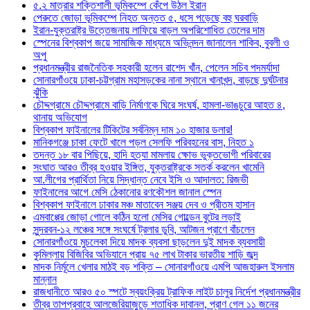
৫.২ মাত্রার শক্তিশালী ভূমিকম্পে কেঁপে উঠল ইরান
পেরুতে জোড়া ভূমিকম্পে নিহত অন্তত ৫, ধসে পড়েছে বহু ঘরবাড়ি
ইরান-যুক্তরাষ্ট্র উত্তেজনায় লাফিয়ে বাড়ল অপরিশোধিত তেলের দাম
স্পেনের বিশ্বকাপ জয়ে সামাজিক মাধ্যমে অভিনন্দন জানালেন শাকিব, বুবলী ও
অপু
প্রধানমন্ত্রীর রাজনৈতিক সহকারী হলেন রাশেদ খাঁন, পেলেন সচিব পদমর্যাদা
সোনারগাঁওয়ে ঢাকা-চট্টগ্রাম মহাসড়কের নানা স্থানে খানাখন্দ, বাড়ছে দুর্ঘটনার
ঝুঁকি
চৌদ্দগ্রামে চৌদ্দগ্রামে বাড়ি নির্মাণকে ঘিরে সংঘর্ষ, হামলা-ভাঙচুরে আহত ৪,
থানায় অভিযোগ
বিশ্বকাপ ফাইনালের টিকিটের সর্বনিম্ন দাম ১০ হাজার ডলার!
মানিকগঞ্জে চাকা ফেটে খালে পড়ল সেলফি পরিবহনের বাস, নিহত ১
তদন্ত ১৮ বার পিছিয়ে, হাদি হত্যা মামলায় ক্ষোভ ভুক্তভোগী পরিবারের
সংঘাত আরও তীব্র হওয়ার ইঙ্গিত, যুক্তরাষ্ট্রকে সতর্ক করলেন খামেনি
আ.লীগের প্রার্থিতা নিয়ে সিদ্ধান্ত নেবে ইসি ও আদালত: রিজভী
ফাইনালের আগে মেসি ঠেকানোর রণকৌশল জানাল স্পেন
বিশ্বকাপ ফাইনালে ঢাকার মঞ্চ মাতাবেন সঞ্জয় দেব ও প্রীতম হাসান
এমবাপ্পের জোড়া গোলে কঠিন হলো মেসির গোল্ডেন বুটের লড়াই
সুন্দরবন-১২ লঞ্চের সঙ্গে সংঘর্ষে ট্রলার ডুবি, আটজন প্রাণে বাঁচলেন
সোনারগাঁওয়ে মুচলেকা দিয়ে মাদক ব্যবসা ছাড়লেন দুই মাদক ব্যবসায়ী
কুমিল্লায় বিজিবির অভিযানে প্রায় ৭৫ লাখ টাকার ভারতীয় শাড়ি জব্দ
মাদক নির্মূলে খেলার মাঠই বড় শক্তি – সোনারগাঁওয়ে এমপি আজহারুল ইসলাম
মান্নান
রাজধানীতে আরও ৫০ স্পটে স্বয়ংক্রিয় ট্রাফিক লাইট চালুর নির্দেশ প্রধানমন্ত্রীর
তীব্র তাপপ্রবাহে আলজেরিয়াজুড়ে শতাধিক দাবানল, প্রাণ গেল ১১ জনের