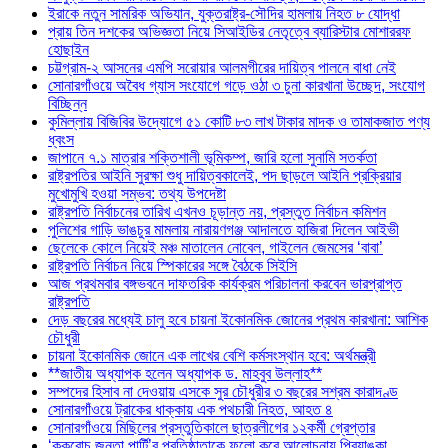
ইরাকে নতুন সামরিক অভিযান, যুক্তরাষ্ট্র-সৌদির হামলায় নিহত ৮ যোদ্ধা
প্রায় তিন দশকের অভিজ্ঞতা নিয়ে সিআইডির নেতৃত্বে ব্যারিস্টার মোশাররফ
হোছাইন
চট্টগ্রাম-২ আসনের এমপি সরোয়ার আলমগীরের দায়িত্ব পালনে বাধা নেই
সোনারগাঁওয়ে অবৈধ গ্যাস সংযোগে গড়ে ওঠা ৩ চুনা কারখানা উচ্ছেদ, সংযোগ
বিচ্ছিন্ন
কুমিল্লায় বিজিবির উদ্যোগে ৫১ কোটি ৮৩ লাখ টাকার মাদক ও তামাকজাত পণ্য
ধ্বংস
জাপানে ৭.১ মাত্রার শক্তিশালী ভূমিকম্প, জারি হলো সুনামি সতর্কতা
রাষ্ট্রপতির আইনি সুরক্ষা শুধু দায়িত্বকালেই, পদ ছাড়লে আইনি প্রক্রিয়ার
মুখোমুখি হওয়া সম্ভব: তথ্য উপদেষ্টা
রাষ্ট্রপতি নির্বাচনের তারিখ এখনও চূড়ান্ত নয়, প্রস্তুত নির্বাচন কমিশন
পুলিশের গাড়ি ভাঙচুর মামলায় নারায়ণগঞ্জ আদালতে হাজিরা দিলেন আইভী
ছেলেকে কোলে নিয়েই মঞ্চ মাতালেন নোবেল, গাইলেন জেমসের ‘বাবা’
রাষ্ট্রপতি নির্বাচন নিয়ে স্পিকারের সঙ্গে বৈঠকে সিইসি
আজ প্রথমবার বঙ্গভবনে দাফতরিক কার্যক্রম পরিচালনা করবেন ভারপ্রাপ্ত
রাষ্ট্রপতি
দেড় বছরের মধ্যেই চালু হবে চায়না ইকোনমিক জোনের প্রথম কারখানা: আশিক
চৌধুরী
চায়না ইকোনমিক জোনে এক লাখের বেশি কর্মসংস্থান হবে: অর্থমন্ত্রী
**জাতীয় অধ্যাপক হলেন অধ্যাপক ড. মাহবুব উল্লাহ**
সম্পদের হিসাব না দেওয়ায় এসকে সুর চৌধুরীর ৩ বছরের সশ্রম কারাদণ্ড
সোনারগাঁওয়ে ট্রাকের ধাক্কায় এক পথচারী নিহত, আহত ৪
সোনারগাঁওয়ে মিছিলের প্রস্তুতিকালে ছাত্রলীগের ১২কর্মী গ্রেপ্তার
‘ককরোচ জনতা পার্টি’র প্রতিষ্ঠাতাকে ফলো করে আলোচনায় প্রিয়াঙ্কা