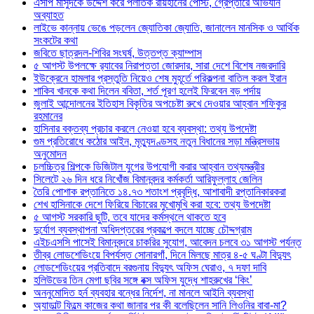
এসপি মাসুদকে উদ্দেশ করে পলাতক রায়হানের পোস্ট, গ্রেপ্তারে অভিযান
অব্যাহত
লাইভে কান্নায় ভেঙে পড়লেন জ্যোতিকা জ্যোতি, জানালেন মানসিক ও আর্থিক
সংকটের কথা
জবিতে ছাত্রদল-শিবির সংঘর্ষ, উত্তপ্ত ক্যাম্পাস
৫ আগস্ট উপলক্ষে র‌্যাবের নিরাপত্তা জোরদার, সারা দেশে বিশেষ নজরদারি
ইউক্রেনে হামলার প্রস্তুতি নিয়েও শেষ মুহূর্তে পরিকল্পনা বাতিল করল ইরান
শাকিব খানকে কথা দিলেন ববিতা, শর্ত পূরণ হলেই ফিরবেন বড় পর্দায়
জুলাই আন্দোলনের ইতিহাস বিকৃতির অপচেষ্টা রুখে দেওয়ার আহ্বান শফিকুর
রহমানের
হাসিনার বক্তব্য প্রচার করলে নেওয়া হবে ব্যবস্থা: তথ্য উপদেষ্টা
গুম প্রতিরোধে কঠোর আইন, মৃত্যুদণ্ডসহ নতুন বিধানের সড়া মন্ত্রিসভায়
অনুমোদন
চলচ্চিত্র শিল্পকে ডিজিটাল যুগের উপযোগী করার আহ্বান তথ্যমন্ত্রীর
সিলেটে ২৬ দিন ধরে নিখোঁজ বিমানবন্দর কর্মকর্তা আরিফুল্লাহ জেলিন
তৈরি পোশাক রপ্তানিতে ১৪.৭৩ শতাংশ প্রবৃদ্ধি, আশাবাদী রপ্তানিকারকরা
শেখ হাসিনাকে দেশে ফিরিয়ে বিচারের মুখোমুখি করা হবে: তথ্য উপদেষ্টা
৫ আগস্ট সরকারি ছুটি, তবে যাদের কর্মস্থলে থাকতে হবে
দুর্যোগ ব্যবস্থাপনা অধিদপ্তরের প্রকল্পে বদলে যাচ্ছে চৌদ্দগ্রাম
এইচএসসি পাসেই বিমানবন্দরে চাকরির সুযোগ, আবেদন চলবে ৩১ আগস্ট পর্যন্ত
তীব্র লোডশেডিংয়ে বিপর্যস্ত সোনারগাঁ, দিনে মিলছে মাত্র ৪-৫ ঘণ্টা বিদ্যুৎ
লোডশেডিংয়ের প্রতিবাদে বরগুনায় বিদ্যুৎ অফিস ঘেরাও, ৭ দফা দাবি
হলিউডের তিন মেগা ছবির সঙ্গে বক্স অফিস যুদ্ধে শাহরুখের ‘কিং’
অননুমোদিত হর্ন ব্যবহার বন্ধের নির্দেশ, না মানলে আইনি ব্যবস্থা
অ্যাডাল্ট ফিল্মে কাজের কথা জানার পর কী বলেছিলেন সানি লিওনির বাবা-মা?