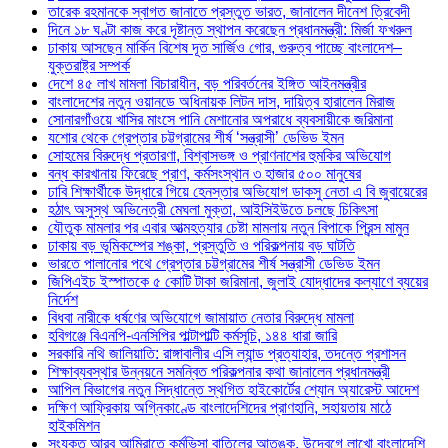
তারেক রহমানকে স্বাগত জানাতে প্রস্তুত ভারত, জানালেন দীনেশ ত্রিবেদী
দিনে ১৮ ঘণ্টা কাজ করে দৃষ্টান্ত স্থাপন করেছেন প্রধানমন্ত্রী: মির্জা ফখরুল
ঢাকায় আসছেন মার্কিন বিশেষ দূত সার্জিও গোর, গুরুত্ব পাচ্ছে বাংলাদেশ–
যুক্তরাষ্ট্র সম্পর্ক
দেশে ৪৫ লাখ মামলা বিচারাধীন, বড় পরিবর্তনের ইঙ্গিত আইনমন্ত্রীর
বাংলাদেশের নতুন ওয়ানডে অধিনায়ক লিটন দাস, দায়িত্ব হারালেন মিরাজ
সোনারগাঁওয়ে খাসির মাংসে পানি মেশানোর অপরাধে ব্যবসায়ীকে জরিমানা
যশোর থেকে গ্রেপ্তার চট্টগ্রামের শীর্ষ ‘সন্ত্রাসী’ ডেভিড ইমন
সোহমের বিরুদ্ধে প্রতারণা, বিশ্বাসভঙ্গ ও প্রাণনাশের হুমকির অভিযোগ
বন্ধ কারখানায় ফিরেছে প্রাণ, কর্মসংস্থান ৩ হাজার ৫০০ মানুষের
ঢাবি শিক্ষার্থীকে উদ্ধারে গিয়ে হেনস্তার অভিযোগ ডাকসু নেতা এ বি জুবায়েরের
হঠাৎ অসুস্থ অভিনেত্রী মেঘলা মুক্তা, আইসিইউতে চলছে চিকিৎসা
যৌতুক মামলার পর এবার আত্মহত্যার চেষ্টা মামলায় নতুন বিপাকে প্রিন্স মামুন
ঢাকায় বড় ভূমিকম্পের শঙ্কা, প্রস্তুতি ও পরিকল্পনায় বড় ঘাটতি
ভারতে পালানোর পথে গ্রেপ্তার চট্টগ্রামের শীর্ষ সন্ত্রাসী ডেভিড ইমন
জিপিএইচ ইস্পাতকে ৫ কোটি টাকা জরিমানা, জুলাই যোদ্ধাদের কল্যাণে ব্যয়ের
নির্দেশ
বিধবা নারীকে ধর্ষণের অভিযোগে জামায়াত নেতার বিরুদ্ধে মামলা
হবিগঞ্জে বিএনপি-এনসিপির পাল্টাপাল্টি কর্মসূচি, ১৪৪ ধারা জারি
সরকারি নথি জালিয়াতি: রাঙ্গাবালীর এসি ল্যান্ড প্রত্যাহার, তদন্তে প্রশাসন
শিক্ষাব্যবস্থার উন্নয়নে সমন্বিত পরিকল্পনার কথা জানালেন প্রধানমন্ত্রী
আপিল বিভাগের নতুন সিদ্ধান্তে স্থগিত হাইকোর্টের শ্যোন অ্যারেস্ট আদেশ
দক্ষিণ আফ্রিকায় অগ্নিকাণ্ডে বাংলাদেশিদের প্রাণহানি, সহায়তায় মাঠে
হাইকমিশন
সংযুক্ত আরব আমিরাতে কর্মভিসা বাতিলের আতঙ্ক, উদ্বেগে লাখো বাংলাদেশি