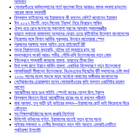
অভিযান
সোনারগাঁওয়ে কর্মসংস্থানের শর্তে মুচলেকা দিয়ে আবারও মাদক ব্যবসা ছাড়লেন
আরেক মাদক ব্যবসায়ী
বিশ্বকাপ ফাইনালের পর ইয়ামালকে কী বললেন মেসি? জানালেন ইয়ামাল
ঈদ ২০২৭ টার্গেট, নতুন সিনেমা ‘নিঃস্ব’ নিয়ে ফিরছেন শাকিব
ঐক্য ধরে রেখে জনগণের প্রত্যাশা পূরণের আহ্বান প্রধানমন্ত্রীর
ভারতে পলাতক কামালসহ অন্যদের ফেরত চেয়ে কূটনৈতিক উদ্যোগ বাংলাদেশের
শিরোপার সঙ্গে বিশাল আর্থিক পুরস্কার, উৎসবে মাতোয়ারা স্পেন
পুরুষদের সুরক্ষায় পৃথক আইন চেয়ে হাইকোর্টে রিট
সড়ক নিরাপত্তায় কড়াকড়ি, অবৈধ হর্ন ব্যবহারে ছাড় নয়
মধ্যপ্রাচ্যে সংকট আরও গভীর, সৌদি-হুথি উত্তেজনায় নতুন মোড়
ইউক্রেনে শস্যবাহী জাহাজে হামলা, ভারতের তীব্র নিন্দা
টানা দশম রাতে ইরানে মার্কিন হামলা, একাধিক বিস্ফোরণে নতুন উত্তেজনা
লালমনিরহাট সীমান্তে উত্তেজনা, বিএসএফের সিমেন্টের খুঁটি স্থাপনের চেষ্টা ব্যর্থ
২০৩০ সালের মধ্যে সড়কে মৃত্যু অর্ধেকে নামানোর অঙ্গীকার বাংলাদেশের
পেট্রোবাংলার চেয়ারম্যান হলেন সোনারগাঁওয়ের কৃতি সন্তান ওয়ালিউর রহমান
আপেল
আর্জেন্টিনার হারে দুঃখ পাইনি, স্পেনই জয়ের যোগ্য ছিল: ট্রাম্প
বিশ্বকাপ জিতলে বিয়ে! আর্জেন্টিনার হারের পর যা বললেন পরীমনি
বাবা আলাদা, তবু অটুট দুই ভাইয়ের বন্ধন—ইয়ামালের ছোট ভাই কিয়েনকে ঘিরে
কৌতূহল
সব শিক্ষাপ্রতিষ্ঠানের জন্য জরুরি নির্দেশনা
উনিশেই ফুটবলের পূর্ণতা, ইয়ামালের হাতেই নতুন যুগের সূচনা
সাইবার সক্ষমতা ও দেশীয় উদ্ভাবনে নতুন গতি আনতে এমআইএসটিতে
প্রতিরক্ষা উপদেষ্টা