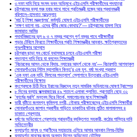
৩ দফা দাবি নিয়ে সংসদ ভবন অভিমুখে এইচএসসি পরীক্ষার্থীদের পদযাত্রা
চট্টগ্রামের বন্যা শুরু হবার সাথে সাথে প্রতিমন্ত্রী হজ্বে আর প্রধানমন্ত্রী
বরিশালে–হাসনাত আব্দুল্লাহ
‘মার্চ টু শিক্ষা মন্ত্রণালয়’ কর্মসূচি ঘোষণা এইচএসসি পরীক্ষার্থীদের
‘লক্ষণ ভালো নয়, এদের খুঁটির জোর কোথায়?’— চট্টগ্রামের হামলা নিয়ে
জামায়াত আমির
পদার্থবিজ্ঞানের ভুল ৬ ও ৭ নম্বর প্রশ্নে পূর্ণ নম্বর পাবে পরীক্ষার্থীরা
পড়ার টেবিলে ফিরতে শিক্ষার্থীদের প্রতি শিক্ষামন্ত্রীর আহ্বান, ক্ষতিগ্রস্তদের
পুনঃপরীক্ষার আশ্বাস
চট্টগ্রাম ছাড়া সব বোর্ডে যথাসময়ে চলবে এইচএসসি পরীক্ষা
পদত্যাগ দাবি নিয়ে যা বললেন শিক্ষামন্ত্রী
‘বিচারকের আসন থেকে বিদায়, ন্যায়ের আদর্শ থেকে নয়’— বিচারপতি আশফাকুল
সোনারগাঁওয়ের লিটল ম্যাগাজিন কিনতু’র এক যুগ, বর্ষা সংখ্যা প্রকাশ
‘এক দফা এক দাবি, মিলনের পদত্যাগ’ স্লোগানে উত্তরায় এইচএসসি
পরীক্ষার্থীদের বিক্ষোভ
কংগ্রেসকে চিঠি দিয়ে ইরানের বিরুদ্ধে নতুন সামরিক অভিযানের ঘোষণা ট্রাম্পের
৮ দিনের বন্যায় কক্সবাজারের ৪৯ শতাংশ এলাকা প্লাবিত, প্রাণহানি বেড়ে ৩২
‘ফার্মের মুরগি’ মন্তব্য ঘিরে বিতর্ক, সমালোচনার মুখে শিক্ষামন্ত্রী
ভারী বৃষ্টিতে জলমগ্ন কুমিল্লা নগরী, নৌকায় পরীক্ষাকেন্দ্রে এইচএসসি শিক্ষার্থীরা
সোনারগাঁওয়ে জাপান প্রবাসীর গাড়িতে ডাকাতির ঘটনায় লুন্ঠিত মালামালসহ ৪
ডাকাত গ্রেপ্তার
ধর্ষণের অভিযোগে গ্রেপ্তার শ্রাবন্তীর ব্যক্তিগত সহকারী, কঠোর শাস্তির দাবি
অভিনেত্রীর
বন্যাদুর্গত মানুষ ও প্রাণীদের সহায়তায় এগিয়ে আসার আহ্বান নিলয়-হিমির
বন্যাদুর্গত মানুষের জন্য অনুদান দিলেন অভিনেতা তৌসিফ