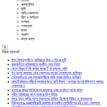
মতামত
এক্সক্লুসিভ
কৃষি
আইন-আদালত
শিল্প ও সাহিত্য
অপরাধ
গণমাধ্যম
জবস
প্রবাস
রান্না বান্না
X
নিউজ আপডেট
ঈদে মিলাদুন্নবীতে আমিরাতে টানা ৩ দিনের ছুটি
রাজবাড়ীতে ছুরিকাঘাতে যুবলীগ নেতা নিহত
ছেলে থিয়াগো কি বার্সায় যাচ্ছে? যা বললেন মেসি
তনু হত্যা মামলায় ফের গ্রেপ্তার সাবেক সেনাসদস্য হাফিজুর
সোনারগাঁওয়ে এক স্কুলছাত্রীকে লাথি মারার ভিডিও ভাইরাল
আড়াইহাজারে নারীকে ব্যবহার করে ‘হানি ট্র্যাপ’, অপহরণের পর মুক্তিপণ আদায়,
গ্রেপ্তার ৩
রূপগঞ্জে খাবার পানির জন্য হাহাকার, চরম দুর্ভোগে লাখো মানুষ
শহীদ পরিবারের পাশে থাকবো-দিপু ভূঁইয়া
বন্দরে নতুন পানির পাম্প স্থাপনের দাবিতে বিক্ষোভ মিছিল ও মানববন্ধন
সিদ্ধিরগঞ্জে সন্ত্রাসবিরোধী মামলায় ছাত্রলীগ-তাতীলীগের দুই নেতা গ্রেপ্তার ‎