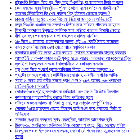
রাষ্ট্রপতি নির্বাচন নিয়ে বড় সিদ্ধান্ত বিএনপির, যা জানালেন মির্জা ফখরুল
কেন বললেন স্বরাষ্ট্রমন্ত্রী— পুলিশ কোনো দলের লাঠিয়াল বাহিনী নয়?
ইরানের হুঁশিয়ারিতে কি শেষ পর্যন্ত পিছু হটলেন ডোনাল্ড ট্রাম্প?
ঢাকায় হাজির মধুমিতা, নতুন সিনেমা নিয়ে যা জানালেন অভিনেত্রী
নতুন ডিএজি-এএজিদের সততা ও নিষ্ঠার সঙ্গে দায়িত্ব পালনের আহ্বান
শিক্ষার্থী আন্দোলন ইস্যুতে মোদিকে ক্ষমা চাইতে বললেন বিরোধী নেতারা
দীর্ঘ ২০ বছর পর কলকাতায় পা রাখলেন তসলিমা নাসরিন
১৮ দিনে ৩ জাহাজে জলদস্যুদের হামলা, লুট ১০ কোটি টাকার মালামাল
বাংলাদেশের সিনেমায় দেখা যেতে পারে মধুমিতা সরকার
রান্নাঘরে জনপ্রিয় হচ্ছে এয়ার ফ্রায়ার, স্বাস্থ্য সচেতনতায় বাড়ছে ব্যবহার
আগস্টেই ঢাকা-কক্সবাজার রুটে যুক্ত হচ্ছে আরও একজোড়া আন্তঃনগর ট্রেন
জুলাই গণঅভ্যুত্থান স্মরণে রাজধানীতে তারকাবহুল কনসার্ট
লুডু খেলা নিয়ে সংঘর্ষে ব্রাহ্মণবাড়িয়ায় নিহত ১, আহত অন্তত ২০
প্যান্টের ভেতরে লুকানো কোটি টাকার সোনাসহ ভারতীয় নাগরিক আটক
সাড়ে ৬ বছরে রাজধানীর সড়কে প্রাণ গেল ১,৩৮৪ জনের, ৩৮ শতাংশই
মোটরসাইকেল আরোহী
সোনারগাঁওয়ে দুই হাসপাতালকে জরিমানা, অপারেশন থিয়েটার সিলগালা
কক্সবাজারে প্যারাসেইলিং করতে গিয়ে পর্যটকের মৃত্যু
শুটিংয়ে গুরুতর আহত রাশমিকা মান্দানা, ছয় সপ্তাহ সম্পূর্ণ বিশ্রামে
সোনারগাঁওয়ে ছাত্রদল নেতার বিরুদ্ধে জমি দখল করে গ্যারেজ নির্মাণের
অভিযোগ
সালমান-সঞ্জয়ের বন্ধুত্বে মুগ্ধ নেটদুনিয়া, ভাইরাল আবেগঘন ছবি
মিরপুর-১০ মেট্রোরেল স্টেশনের নিচে বোমাসদৃশ বস্তু, ঘিরে রেখেছে পুলিশ
মিরপুরের পর ফার্মগেটেও বোমাতঙ্ক, মেট্রো স্টেশনের নিচে সন্দেহজনক চটের
বস্তা