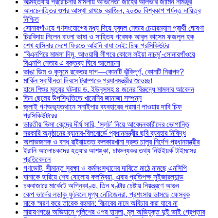
আত্মহত্যায় প্ররোচনার মামলায় অভিনেতা জাহের আলভীর জামিন নামঞ্জুর
আনচেলত্তির ওপর আস্থা রাখছে ব্রাজিল, ২০৩০ বিশ্বকাপ পর্যন্ত দায়িত্ব
নিশ্চিত
সোনারগাঁওয়ে গণসংযোগের মধ্য দিয়ে যুবদল নেতার চেয়ারম্যান প্রার্থী ঘোষণা
চিরবিদায় নিলেন বাংলা ভাষা ও সাহিত্য গবেষক আবুল কাসেম ফজলুল হক
শেখ হাসিনার দেশে ফিরতে আইনি বাধা নেই: চিফ প্রসিকিউটর
‘বিএনপিরে মামলা দিমু, আওয়ামী লীগরে কোলে লইয়া নাচমু’-সোনারগাঁওয়ে
বিএনপি নেতার এ বক্তব্য ঘিরে আলোচনা
ভাঙা ডিম ও কুসুমে রক্তের দাগ—কোনটি ঝুঁকিপূর্ণ, কোনটি নিরাপদ?
মার্কিন স্বাধীনতা দিবসে ট্রাম্পকে প্রধানমন্ত্রীর শুভেচ্ছা
হামে শিশুর মৃত্যুর ঘটনায় ড. ইউনূসসহ ৪ জনের বিরুদ্ধে মামলার আবেদন
তিন ছেলের উপস্থিতিতে খামেনির জানাজা সম্পন্ন
জুলাই গণঅভ্যুত্থানে স্নাইপার ব্যবহারের প্রমাণ পাওয়ার দাবি চিফ
প্রসিকিউটরের
ভারতীয় ভিসা কেন্দ্রে দীর্ঘ সারি, ‘স্লট’ নিয়ে আবেদনকারীদের ভোগান্তি
সরকারি অনুষ্ঠানের ব্যানার-বিলবোর্ডে প্রধানমন্ত্রীর ছবি ব্যবহার নিষিদ্ধ
অলাভজনক ও বন্ধ রাষ্ট্রায়ত্ত কলকারখানা দ্রুত চালুর নির্দেশ প্রধানমন্ত্রীর
ইরানি আলোচকদের হত্যার আশঙ্কা, চাঞ্চল্যকর তথ্য নিউইয়র্ক টাইমসের
প্রতিবেদনে
গণভোট, সীমান্ত সুরক্ষা ও কর্মসংস্থানের দাবিতে মাঠে নামছে এনসিপি
ঘানাকে হারিয়ে শেষ ষোলোয় কলম্বিয়া, এবার প্রতিপক্ষ সুইজারল্যান্ড
চকবাজারে মার্কেটে অগ্নিকাণ্ড, তিন ঘণ্টার চেষ্টায় নিয়ন্ত্রণে আগুন
কেপ ভার্দের লড়াকু ফুটবলে মুগ্ধ নেটিজেনরা, প্রশংসায় ভাসছে ফেসবুক
মাকে স্মরণ করে তারেক রহমান: বিচারের নামে অবিচার করা যাবে না
নারায়ণগঞ্জে অভিযানে পুলিশের ওপর হামলা, মূল অভিযুক্ত দুই ভাই গ্রেপ্তার