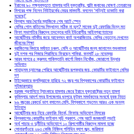
ইরানের ৯০ লক্ষ্যবস্তুতে হামলার দাবি যুক্তরাষ্ট্র, পাল্টা জবাবের ঘোষণা তেহরানের
মিশরের পক্ষ নিলেন নিউইয়র্কের মেয়র মামদানী, বললেন ‘সত্যিই ডাকাতি করা
হয়েছে!’
বিশ্বাস আর ধৈর্যের ম্যাজিকে শেষ আটে স্পেন
মেসির গোল বাতিলের সিদ্ধান্ত সঠিক না ভুল? সাবেক দুই রেফারির ভিন্ন মত
ফিফা সভাপতির বিরুদ্ধে তদন্তের দাবি ইউরোপীয় আইনপ্রণেতাদের
আর্জেন্টিনার নাটকীয় জয়ে আবেগঘন বার্তা অপরাজিতার, মেসির নেতৃত্বে দেখলেন
জীবনের শিক্ষা
ব্রাজিলের বিদায়ে মর্মাহত চঞ্চল, মেসি ও আর্জেন্টিনার জন্য জানালেন শুভকামনা
দুই দশক পর গিজার পিরামিডে ফিরছেন শাকিরা, কনসার্ট ২৮ নভেম্বর
আরব সাগরে ৫ ক্রুসহ পাকিস্তানি কার্গো বিমান নিখোঁজ, জোরালো উদ্ধার
অভিযান
পাহাড়সম চ্যালেঞ্জ পেরিয়ে আর্জেন্টিনার রূপকথার জয়, কোয়ার্টার ফাইনালে মেসির
দল
টাইব্রেকারে কলম্বিয়াকে হারিয়ে ৭২ বছর পর বিশ্বকাপের কোয়ার্টার ফাইনালে
সুইজারল্যান্ড
হরমুজ প্রণালিতে ট্যাংকারে হামলার জেরে ইরানে যুক্তরাষ্ট্রের নতুন হামলা
কুমিল্লায় আদর্শ সদর উপজেলার ধনপুরে ফুটবল সমর্থকদের সংঘর্ষে যুবক নিহত
৯৬ বছরের রেকর্ডে ভাগ বসালেন মেসি, বিশ্বকাপে গড়লেন আরও এক অনন্য
ইতিহাস
আর্জেন্টিনার জয় নিয়ে রেফারিং বিতর্ক, ফিফায় অভিযোগ মিসরের
বিশ্বকাপের কোয়ার্টার ফাইনাল সূচি প্রকাশ, শেষ আটে জমজমাট লড়াই
অর্থ পাচার ও দুর্নীতির অভিযোগে ১০ শিল্পগোষ্ঠীর বিরুদ্ধে মামলা হচ্ছে
সোনারগাঁওয়ে ২৬৩ কেজি নিষিদ্ধ পলিথিন ব্যাগ জব্দ, জরিমানা