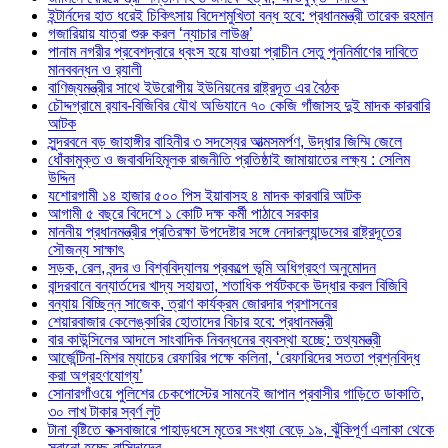
ইন্টার্নদের হাত ধরেই চিকিৎসায় বিদেশমুখিতা বন্ধ হবে: প্রধানমন্ত্রী তারেক রহমান
গজারিয়ায় যাত্রা শুরু করল ‘ন্যাচার লাউঞ্জ’
পানাম নগরীর প্রবেশদ্বারে ধ্বংস হয়ে যাওয়া প্রাচীন সেতু পুননির্মাণের দাবিতে
মানববন্ধন ও র‌্যালী
বাণিজ্যমন্ত্রীর সাথে ইউরোপীয় ইউনিয়নের রাষ্ট্রদূত এর বৈঠক
চৌদ্দগ্রামে র‌্যাব-বিজিবির যৌথ অভিযানে ৭০ কেজি গাঁজাসহ দুই মাদক কারবারি
আটক
সুন্দরবনে বড় জাহাঙ্গীর বাহিনীর ৩ সদস্যের আত্মসমর্পণ, উদ্ধার জিম্মি জেলে
ধোঁকামুক্ত ও জবাবদিহিমূলক রাজনীতি প্রতিষ্ঠাই জামায়াতের লক্ষ্য : সেলিম
উদ্দিন
যশোরগামী ১৪ হাজার ৫০০ পিস ইয়াবাসহ ৪ মাদক কারবারি আটক
আগামী ৫ বছরে বিদেশে ১ কোটি দক্ষ কর্মী পাঠাবে সরকার
মাননীয় প্রধানমন্ত্রীর প্রতিরক্ষা উপদেষ্টার সঙ্গে নেদারল্যান্ডসের রাষ্ট্রদূতের
সৌজন্য সাক্ষাৎ
সড়ক, রেল, বন্দর ও বিশ্ববিদ্যালয় প্রকল্পে ভূমি অধিগ্রহণ অনুমোদন
বান্দরবানে বন্যার্তদের খাদ্য সহায়তা, শতাধিক পর্যটককে উদ্ধার করল বিজিবি
বন্যায় বিচ্ছিন্ন সাজেক, ত্রাণ কার্যক্রম জোরদার প্রশাসনের
শেয়ারবাজার কেলেঙ্কারির হোতাদের বিচার হবে: প্রধানমন্ত্রী
বার কাউন্সিলের আদলে সাংবাদিক নিবন্ধনের ব্যবস্থা হচ্ছে: তথ্যমন্ত্রী
আর্জেন্টিনা-মিশর ম্যাচের রেফারির পক্ষে কলিনা, ‘রেফারিদের সততা প্রশ্নবিদ্ধ
করা অগ্রহণযোগ্য’
সোনারগাঁওয়ে পুলিশের চেকপোস্টের সামনেই জাপান প্রবাসীর গাড়িতে ডাকাতি,
৩০ লাখ টাকার স্বর্ণ লুট
টানা বৃষ্টিতে কক্সবাজারে পাহাড়ধসে মৃতের সংখ্যা বেড়ে ১৯, ঝুঁকিপূর্ণ এলাকা থেকে
সরানো হচ্ছে বাসিন্দাদের