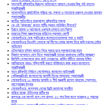
পদত্যাগী রাষ্ট্রপতির বিরুদ্ধে অভিযোগে আমলে নেওয়ার কিছু নাই বললেন
স্বরাষ্ট্রমন্ত্রী
পদোন্নতিতে রাজনৈতিক পরিচয় নয়, দক্ষতা ও সততাকে গুরুত্ব দেওয়ার আহ্বান
প্রধানমন্ত্রীর
জাতীয় স্মৃতিসৌধে ভারপ্রাপ্ত রাষ্ট্রপতির শ্রদ্ধা
কে এই ‘কাকরোচ’ জনতা পার্টির প্রধান অভিজিৎ দীপকে?
ইরানে হামলা ও আলোচনা একসঙ্গে চালাতে চান ট্রাম্প
ভারতের শিক্ষা মন্ত্রণালয়ের দায়িত্বে প্রলহাদ জোশী
সোনারগাঁওয়ে ডেঙ্গু প্রতিরোধে জনসচেতনতামূলক সভা ও র‍্যালি
সোনারগাঁওয়ে বিএনপি নেতাকে আ’লীগের দোষর আখ্যা দিয়ে জমি দখলের চেষ্টার
অভিযোগ
চৌদ্দগ্রামে ফুটবল আনতে গিয়ে পুকুরে ডুবে স্কুলছাত্রের মৃত্যু
ব্রিকস সম্মেলনে যোগ দিতে প্রধানমন্ত্রী তারেক রহমানকে মোদীর আমন্ত্রণ
জিসিসি দেশগুলোকে কড়া বার্তা তেহরানের, মার্কিন ঘাঁটিতে হামলার ইঙ্গিত
আসিয়ানকে আরও শক্তিশালী করতে ঘনিষ্ঠভাবে কাজ করবে বাংলাদেশ:
পররাষ্ট্রমন্ত্রী
নতুন রাষ্ট্রপতি নির্বাচন সেপ্টেম্বরে, জানালেন আইনমন্ত্রী
সেমিকন্ডাক্টরেই বাংলাদেশের আগামী দিনের সম্ভাবনা: প্রধানমন্ত্রী
সোনারগাঁওয়ে ১২ মামলার আসামি ও শীর্ষ সন্ত্রাসী রাসেল আহমেদ গ্রেপ্তার ,
আগ্নেয়াস্ত্র উদ্ধার
সোনারগাঁওয়ে জগন্নাথ দেবের উল্টো রথযাত্রা অনুষ্ঠিত
হারিয়ে যাচ্ছে ঐতিহ্যের মাটির ঘর
রুপগঞ্জে এক মাসেই ধসে গেল রাস্তা, ৫০ লাখ টাকা জলে অবরুদ্ধ ৫ গ্রামের
মানুষ