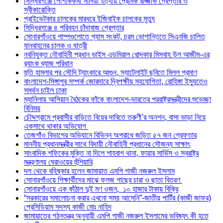
সিদ্ধিরগঞ্জে পোশাককর্মী সাদিয়া হত্যায় প্রেমিক রাজ্জাক গ্রেপ্তার ও
স্বীকারোক্তি
প্রাইভেটকার চালকের মারধরে ইজিবাইক চালকের মৃত্যু
সিদ্ধিরগঞ্জে ৪ পরিবহন চাঁদাবাজ গ্রেপ্তার
সোনারগাঁওয়ে পাম্পগুলোতে গ্যাস সংকট, চরম ভোগান্তিতে সিএনজি চালিত
যানবাহনের চালক ও যাত্রী
নবনিযুক্ত নৌবাহিনী প্রধান ভাইস এডমিরাল খোন্দকার মিসবাহ উল আজীম-এর
র‍্যাংক ব্যাজ পরিধান
হুতি হামলার পর সৌদি ট্যাংকারে আগুন, স্যাটেলাইট ছবিতে মিলল প্রমাণ
বাংলাদেশ-সিঙ্গাপুর সম্পর্ক জোরদারে দ্বিপক্ষীয় সহযোগিতা, রোহিঙ্গা ইস্যুতেও
সমর্থন চাইল ঢাকা
ম্যানিলায় আসিয়ান বৈঠকের ফাঁকে বাংলাদেশ-ভারতের পররাষ্ট্রমন্ত্রীদের শুভেচ্ছা
বিনিময়
চৌদ্দগ্রামে প্রবাসীর বাড়িতে বিয়ের দাবিতে তরুণী’র অনশন, বাসা ভাড়া নিয়ে
একসাথে থাকার অভিযোগ
তেজগাঁও বিভাগের অভিযানে বিভিন্ন অপরাধে জড়িত ৫৭ জন গ্রেফতার
মাননীয় প্রধানমন্ত্রীর সাথে বিদায়ী নৌবাহিনী প্রধানের সৌজন্য সাক্ষাৎ
সাংবাদিক শফিকের মুক্তি না দিলে শাহবাগ থানা, ফায়ার সার্ভিস ও স্বরাষ্ট্র
মন্ত্রণালয় ঘেরাওয়ের হুঁশিয়ারি
দল থেকে বহিষ্কার হলেন জামায়াত এমপি গাজী নজরুল ইসলাম
সোনারগাঁওয়ে শিক্ষার্থীদের মাঝে ফলজ গাছের চারা ও ছাতা বিতরণ ​
সোনারগাঁওয়ে এক কাঁঠাল দুই মণ ওজন, ১০ হাজার টাকায় বিক্রি
“সরকারের সমালোচনা করার এখনো সময় আসেনি”-জাতীয় পার্টির (কাজী জাফর)
প্রেসিডিয়াম সদস্য কাজী মোঃ নাহিদ
জামায়াতের গঠনতন্ত্র অনুযায়ী এমপি গাজী নজরুল ইসলামের ভবিষ্যৎ কী হতে