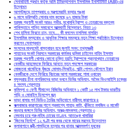
সেনাবাহিনী প্রধান কর্তৃক আর্মি ইন্টারন্যাশনাল ইসলামিক ইনস্টিটিউট (AIII)-এর
উদ্বোধন
আগস্টজুড়ে তাপপ্রবাহ ও স্বল্পমেয়াদি বন্যার শঙ্কা
৬ মাসে ভরিপ্রতি সোনার দাম কমেছে ৬৭ হাজার টাকা
হরমুজ প্রণালী সংকট আরও গভীর, মুখোমুখি ট্রাম্প ও তেহরানের বক্তব্য
পাকিস্তানে শান্তি সমাবেশে আত্মঘাতী বিস্ফোরণ, নিহত ১৩
শেখ হাসিনা ফিরতে চান, তবে… কী বললেন তসলিমা নাসরিন
ইসলামিক মূল্যবোধ ও আধুনিক শিক্ষার সমন্বয়ে নতুন শিক্ষা প্রতিষ্ঠান উদ্বোধন
করলেন সেনাপ্রধান
সংসদের মাধ্যমেই বাস্তবায়ন হবে জুলাই সনদ: তথ্যমন্ত্রী
পাহাড়ের সংকট নিরসনে সরকারের কার্যকর ভূমিকা চাইলেন নাহিদ ইসলাম
হরমুজ প্রণালী খোলার কোনো চুক্তি হয়নি: ট্রাম্পকে প্রত্যাখ্যান তেহরানের
বেনজীর আহমেদকে ফিরিয়ে আনতে নতুন পদক্ষেপ সরকারের
মোজতবা খামেনিকে খুঁজছে মোসাদ-সিআইএ, পাল্টা গোপন কৌশলে ইরান
বেনজীরকে দেশে ফিরিয়ে বিচারের আশা সরকারের: শামা ওবায়েদ
বসুন্ধরায় চীনা নাগরিকদের ভাড়া ভবনে ডিবির অভিযান, অবৈধ ভিওআইপি চক্রের
৪ সদস্য গ্রেপ্তার
কুমিল্লা ও ফেনী সীমান্তে বিজিবির অভিযানে ১ কোটি ১৫ লাখ টাকার ভারতীয়
শাড়ি ও মোবাইল ডিসপ্লে জব্দ
ভাড়া বাসায় পর্ন ভিডিও তৈরির অভিযোগে নারীসহ কারাগারে ৪
কক্সবাজার কারাগারের পাশে প্রকাশ্যে পাহাড় কাটা, ঝুঁকিতে মসজিদ ও মার্কেট
বগুড়ার জঙ্গলে ডিবির অভিযান, অস্ত্র-মাদকসহ গ্রেপ্তার ৩
মেঘনার চরে গরু-মহিষ চোরের তাণ্ডব, আতঙ্কে খামারিরা
‘জিনের নির্দেশে’ ১২ ঘণ্টা পর কবর থেকে মায়ের মরদেহ উত্তোলন
কলাবাগানে স্ত্রী-শাশুড়িকে হত্যার পর থানায় আত্মসমর্পণ যুবকের