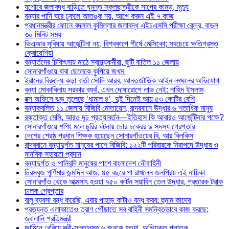
যশোরে জলাবদ্ধ বাড়িতে ঘুমন্ত স্কুলছাত্রীকে সাপের কামড়, মৃত্যু
বন্যার পানি ঘরে ঢুকলে আতঙ্ক নয়, আগে করুন এই ৭ কাজ
প্রধানমন্ত্রীর ফোনে বদলাল কুমিল্লার জলাবদ্ধ এইচএসসি পরীক্ষা কেন্দ্র, বাড়ল
৩০ মিনিট সময়
ভিএআর সুবিধায় আর্জেন্টিনা নয়, বিশ্বকাপে শীর্ষে মেক্সিকো; সবচেয়ে ক্ষতিগ্রস্ত
ক্রোয়েশিয়া
বন্যার্তদের চিকিৎসায় মাঠে স্বাস্থ্যকর্মীরা, ছুটি বাতিল ১১ জেলায়
সোনারগাঁওয়ে বাবা ছেলেকে কুপিয়ে জখম
ইরানের বিরুদ্ধে কড়া বার্তা সৌদি আরব, আন্তর্জাতিক আইন লঙ্ঘনের অভিযোগ
বন্যা মোকাবিলায় সরকার ব্যর্থ, এখন দোষারোপে লাভ নেই: নাহিদ ইসলাম
বক্স অফিসে ঝড় তুলেছে ‘ধামাল ৪’, দুই দিনেই আয় ৫৩ কোটির বেশি
বন্যাকবলিত ১১ জেলায় বিজিবি মোতায়েন, বান্দরবানে উদ্ধার ৬ শতাধিক মানুষ
রক্তাক্ত মেসি, আরও দৃঢ় প্রত্যাবর্তন—ইতিহাস কি আবারও আর্জেন্টিনার পক্ষে?
সোনারগাঁওয়ে শপিং মলে চুরির ঘটনায় চোর চক্রের ৯ সদস্য গ্রেপ্তার
দেশের শ্রেষ্ঠ প্রধান শিক্ষক হয়েছেন সোনারগাঁওয়ের বি. আর বিলকিস
বান্দরবানে বন্যাদুর্গত মানুষের পাশে বিজিবি: ১২২টি পরিবারকে নিরাপদে উদ্ধার ও
মানবিক সহায়তা প্রদান
বন্যাদুর্গত ও পানিবন্দি মানুষের পাশে বাংলাদেশ নৌবাহিনী
চিরসবুজ পূর্ণিমার জন্মদিন আজ, ৪৫ বছরে পা রাখলেন জনপ্রিয় এই নায়িকা
সোনারগাঁও থেকে আত্মসাৎ হওয়া ৭৫০ কার্টন সয়াবিন তেল উদ্ধার, প্রতারক ট্রাক
চালক গ্রেপ্তার
বালু ব্যবসা বন্ধ করেছি, এবার পাহাড় কাটাও বন্ধ করব: হুমাম কাদের
প্রত্যন্ত এলাকাতেও ত্রাণ পৌঁছাতে সব বাহিনী সমন্বিতভাবে কাজ করছে:
জ্বালানি প্রতিমন্ত্রী
জামিনে বেরিয়ে স্ত্রী-সন্তানসহ ৬ জনকে হত্যা, অভিযুক্ত পলাতক