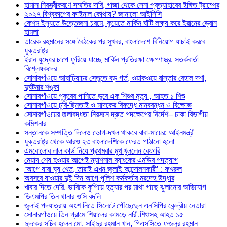
হামাস নিরস্ত্রীকরণে সম্মতির দাবি, গাজা থেকে সেনা প্রত্যাহারের ইঙ্গিত ট্রাম্পের
২০২৭ বিশ্বকাপের ফাইনাল কোথায়? জানালো আইসিসি
কেশম ইস্যুতে উত্তেজনা চরমে, কুয়েতে মার্কিন ঘাঁটি লক্ষ্য করে ইরানের ড্রোন
হামলা
তারেক রহমানের সঙ্গে বৈঠকের পর সুখবর, বাংলাদেশে বিনিয়োগ যাচাই করবে
যুক্তরাষ্ট্র
ইরান যুদ্ধের চাপে ফুরিয়ে যাচ্ছে মার্কিন প্রতিরক্ষা ক্ষেপণাস্ত্র, সতর্কবার্তা
বিশ্লেষকদের
সোনারগাঁওয়ে আষাঢ়িয়াচর সেতুতে বড় গর্ত, ওয়াকওয়ে রাস্তার বেহাল দশা,
দুর্ঘটনার শঙ্কা
সোনারগাঁওয়ে পুকুরের পানিতে ডুবে এক শিশুর মৃত্যু , আহত ১ শিশু
সোনারগাঁওয়ে চুরি-ছিনতাই ও মাদকের বিরুদ্ধে মানববন্ধন ও বিক্ষোভ
সোনারগাঁওয়ের জলাবদ্ধতা নিরসনে দ্রুত পদক্ষেপের নির্দেশ– ঢাকা বিভাগীয়
কমিশনার
সন্তানকে সম্পত্তি দিলেও ভোগ-দখল থাকবে বাবা-মায়ের: আইনমন্ত্রী
যুক্তরাষ্ট্র থেকে আরও ২৩ বাংলাদেশিকে ফেরত পাঠানো হলো
এমবোলোর লাল কার্ড নিয়ে প্রথমবার মুখ খুললেন রেফারি
মেয়াদ শেষ হওয়ার আগেই ন্যাশনাল ব্যাংকের এমডির পদত্যাগ
‘আগে যারা ঘুষ খেত, তারাই এখন জুলাই আন্দোলনকারী’ : ফখরুল
অবসরে যাওয়ার দুই দিন আগে পুলিশ কর্মকর্তার মরদেহ উদ্ধার
খাবার দিতে দেরি, ভাবিকে কুপিয়ে হত্যার পর মাথা গাছে ঝুলানোর অভিযোগ
ডিএমপির তিন থানার ওসি বদলি
জুলাই পদযাত্রায় অংশ নিতে সিলেটে পৌঁছেছেন এনসিপির কেন্দ্রীয় নেতারা
সোনারগাঁওয়ে তিন গ্রামে শিয়ালের কামড়ে নারী,শিশুসহ আহত ১৫
দুদকের সচিব হলেন মো. সাইদুর রহমান খান, পিএসসিতে ফজলুর রহমান