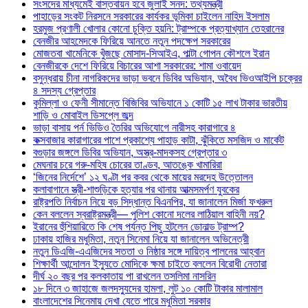
সংসদের মাধ্যমেই বাস্তবায়ন হবে জুলাই সনদ: তথ্যমন্ত্রী
পাহাড়ের সংকট নিরসনে সরকারের কার্যকর ভূমিকা চাইলেন নাহিদ ইসলাম
হরমুজ প্রণালী খোলার কোনো চুক্তি হয়নি: ট্রাম্পকে প্রত্যাখ্যান তেহরানের
বেনজীর আহমেদকে ফিরিয়ে আনতে নতুন পদক্ষেপ সরকারের
মোজতবা খামেনিকে খুঁজছে মোসাদ-সিআইএ, পাল্টা গোপন কৌশলে ইরান
বেনজীরকে দেশে ফিরিয়ে বিচারের আশা সরকারের: শামা ওবায়েদ
বসুন্ধরায় চীনা নাগরিকদের ভাড়া ভবনে ডিবির অভিযান, অবৈধ ভিওআইপি চক্রের
৪ সদস্য গ্রেপ্তার
কুমিল্লা ও ফেনী সীমান্তে বিজিবির অভিযানে ১ কোটি ১৫ লাখ টাকার ভারতীয়
শাড়ি ও মোবাইল ডিসপ্লে জব্দ
ভাড়া বাসায় পর্ন ভিডিও তৈরির অভিযোগে নারীসহ কারাগারে ৪
কক্সবাজার কারাগারের পাশে প্রকাশ্যে পাহাড় কাটা, ঝুঁকিতে মসজিদ ও মার্কেট
বগুড়ার জঙ্গলে ডিবির অভিযান, অস্ত্র-মাদকসহ গ্রেপ্তার ৩
মেঘনার চরে গরু-মহিষ চোরের তাণ্ডব, আতঙ্কে খামারিরা
‘জিনের নির্দেশে’ ১২ ঘণ্টা পর কবর থেকে মায়ের মরদেহ উত্তোলন
কলাবাগানে স্ত্রী-শাশুড়িকে হত্যার পর থানায় আত্মসমর্পণ যুবকের
রাষ্ট্রপতি নির্বাচন নিয়ে বড় সিদ্ধান্ত বিএনপির, যা জানালেন মির্জা ফখরুল
কেন বললেন স্বরাষ্ট্রমন্ত্রী— পুলিশ কোনো দলের লাঠিয়াল বাহিনী নয়?
ইরানের হুঁশিয়ারিতে কি শেষ পর্যন্ত পিছু হটলেন ডোনাল্ড ট্রাম্প?
ঢাকায় হাজির মধুমিতা, নতুন সিনেমা নিয়ে যা জানালেন অভিনেত্রী
নতুন ডিএজি-এএজিদের সততা ও নিষ্ঠার সঙ্গে দায়িত্ব পালনের আহ্বান
শিক্ষার্থী আন্দোলন ইস্যুতে মোদিকে ক্ষমা চাইতে বললেন বিরোধী নেতারা
দীর্ঘ ২০ বছর পর কলকাতায় পা রাখলেন তসলিমা নাসরিন
১৮ দিনে ৩ জাহাজে জলদস্যুদের হামলা, লুট ১০ কোটি টাকার মালামাল
বাংলাদেশের সিনেমায় দেখা যেতে পারে মধুমিতা সরকার