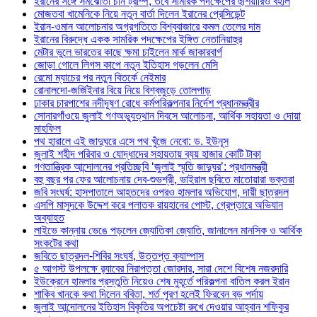
ইরানের সঙ্গে সমঝোতা চান ট্রাম্প, তবে সামরিক পদক্ষেপের হুঁশিয়ারিও বহাল
মোজতবা খামেনিকে নিয়ে নতুন বার্তা দিলেন ইরানের প্রেসিডেন্ট
ইরান-ওমান আলোচনার অগ্রগতিতে বিশ্ববাজারে কমল তেলের দাম
ইরানের বিরুদ্ধে একক সামরিক পদক্ষেপের ইঙ্গিত নেতানিয়াহুর
মেটার ভুলে ভারতের কাছে ক্ষমা চাইলেন মার্ক জাকারবার্গ
জোড়া গোলে লিগস কাপে নতুন ইতিহাস গড়লেন মেসি
রেমো ম্যাচের পর নতুন বিতর্কে নেইমার
রোনালদো-জর্জিইনার বিয়ে নিয়ে বিশ্বজুড়ে তোলপাড়
ঢাকার চারপাশের নদীদূষণ রোধে কর্মপরিকল্পনার নির্দেশ প্রধানমন্ত্রীর
সোনারগাঁওয়ে জুলাই গণঅভ্যুত্থান দিবসে আলোচনা, আর্থিক সহায়তা ও দোয়া
মাহফিল
পথ হারালে এই জাদুঘরে এসে পথ খুঁজে নেবো: ড. ইউনূস
জুলাই শহীদ পরিবার ও যোদ্ধাদের সহায়তায় ব্যয় হাজার কোটি টাকা
গণতান্ত্রিক আন্দোলনের প্রতিচ্ছবি ‘জুলাই স্মৃতি জাদুঘর’: প্রধানমন্ত্রী
বহু বছর পর ফের আলোচনায় দেব-শুভশ্রী, ভাইরাল ছবিতে মাতোয়ারা ভক্তরা
জবি সংঘর্ষ: হাসপাতালে আহতদের ওপরও হামলার অভিযোগ, দায়ী ছাত্রদল
এসপি মাসুদকে উদ্দেশ করে পলাতক রায়হানের পোস্ট, গ্রেপ্তারে অভিযান
অব্যাহত
লাইভে কান্নায় ভেঙে পড়লেন জ্যোতিকা জ্যোতি, জানালেন মানসিক ও আর্থিক
সংকটের কথা
জবিতে ছাত্রদল-শিবির সংঘর্ষ, উত্তপ্ত ক্যাম্পাস
৫ আগস্ট উপলক্ষে র‌্যাবের নিরাপত্তা জোরদার, সারা দেশে বিশেষ নজরদারি
ইউক্রেনে হামলার প্রস্তুতি নিয়েও শেষ মুহূর্তে পরিকল্পনা বাতিল করল ইরান
শাকিব খানকে কথা দিলেন ববিতা, শর্ত পূরণ হলেই ফিরবেন বড় পর্দায়
জুলাই আন্দোলনের ইতিহাস বিকৃতির অপচেষ্টা রুখে দেওয়ার আহ্বান শফিকুর