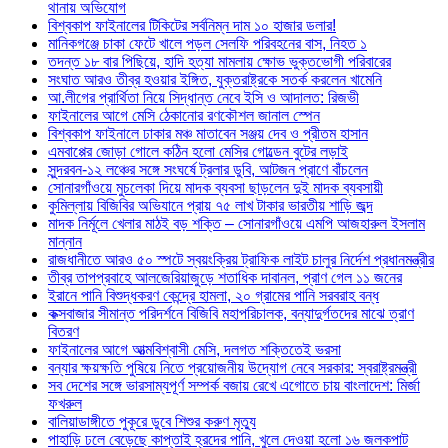
থানায় অভিযোগ
বিশ্বকাপ ফাইনালের টিকিটের সর্বনিম্ন দাম ১০ হাজার ডলার!
মানিকগঞ্জে চাকা ফেটে খালে পড়ল সেলফি পরিবহনের বাস, নিহত ১
তদন্ত ১৮ বার পিছিয়ে, হাদি হত্যা মামলায় ক্ষোভ ভুক্তভোগী পরিবারের
সংঘাত আরও তীব্র হওয়ার ইঙ্গিত, যুক্তরাষ্ট্রকে সতর্ক করলেন খামেনি
আ.লীগের প্রার্থিতা নিয়ে সিদ্ধান্ত নেবে ইসি ও আদালত: রিজভী
ফাইনালের আগে মেসি ঠেকানোর রণকৌশল জানাল স্পেন
বিশ্বকাপ ফাইনালে ঢাকার মঞ্চ মাতাবেন সঞ্জয় দেব ও প্রীতম হাসান
এমবাপ্পের জোড়া গোলে কঠিন হলো মেসির গোল্ডেন বুটের লড়াই
সুন্দরবন-১২ লঞ্চের সঙ্গে সংঘর্ষে ট্রলার ডুবি, আটজন প্রাণে বাঁচলেন
সোনারগাঁওয়ে মুচলেকা দিয়ে মাদক ব্যবসা ছাড়লেন দুই মাদক ব্যবসায়ী
কুমিল্লায় বিজিবির অভিযানে প্রায় ৭৫ লাখ টাকার ভারতীয় শাড়ি জব্দ
মাদক নির্মূলে খেলার মাঠই বড় শক্তি – সোনারগাঁওয়ে এমপি আজহারুল ইসলাম
মান্নান
রাজধানীতে আরও ৫০ স্পটে স্বয়ংক্রিয় ট্রাফিক লাইট চালুর নির্দেশ প্রধানমন্ত্রীর
তীব্র তাপপ্রবাহে আলজেরিয়াজুড়ে শতাধিক দাবানল, প্রাণ গেল ১১ জনের
ইরানে পানি বিশুদ্ধকরণ কেন্দ্রে হামলা, ২০ গ্রামের পানি সরবরাহ বন্ধ
কক্সবাজার সীমান্ত পরিদর্শনে বিজিবি মহাপরিচালক, বন্যাদুর্গতদের মাঝে ত্রাণ
বিতরণ
ফাইনালের আগে আত্মবিশ্বাসী মেসি, দলগত শক্তিতেই ভরসা
বন্যার ক্ষয়ক্ষতি পুষিয়ে নিতে প্রয়োজনীয় উদ্যোগ নেবে সরকার: স্বরাষ্ট্রমন্ত্রী
সব দেশের সঙ্গে ভারসাম্যপূর্ণ সম্পর্ক বজায় রেখে এগোতে চায় বাংলাদেশ: মির্জা
ফখরুল
বালিয়াডাঙ্গীতে পুকূরে ডুবে শিশুর করুণ মৃত্যু
পাহাড়ি ঢলে বেড়েছে কাপ্তাই হ্রদের পানি, খুলে দেওয়া হলো ১৬ জলকপাট