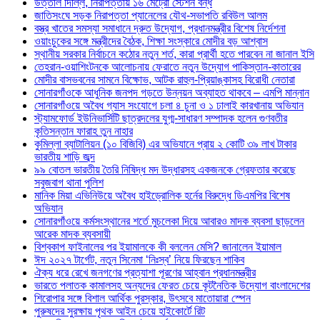
উত্তাল দিল্লি, নিরাপত্তায় ১৬ মেট্রো স্টেশন বন্ধ
জাতিসংঘে সড়ক নিরাপত্তা প্যানেলের যৌথ-সভাপতি রবিউল আলম
বস্ত্র খাতের সমস্যা সমাধানে দ্রুত উদ্যোগ, প্রধানমন্ত্রীর বিশেষ নির্দেশনা
ওয়াংচুকের সঙ্গে মন্ত্রীদের বৈঠক, শিক্ষা সংস্কারে মোদীর বড় আশ্বাস
স্থানীয় সরকার নির্বাচনে কঠোর নতুন শর্ত, কারা প্রার্থী হতে পারবেন না জানাল ইসি
তেহরান-ওয়াশিংটনকে আলোচনায় ফেরাতে নতুন উদ্যোগ পাকিস্তান-কাতারের
মোদীর বাসভবনের সামনে বিক্ষোভ, আটক রাহুল-প্রিয়াঙ্কাসহ বিরোধী নেতারা
সোনারগাঁওকে আধুনিক জনপদ গড়তে উন্নয়ন অব্যাহত থাকবে – এমপি মান্নান
সোনারগাঁওয়ে অবৈধ গ্যাস সংযোগে চলা ৪ চুনা ও ১ ঢালাই কারখানায় অভিযান
স্ট্যামফোর্ড ইউনিভার্সিটি ছাত্রদলের যুগ্ম-সাধারণ সম্পাদক হলেন গুণবতীর
কৃতিসন্তান ফারাহ তুন নাহার
কুমিল্লা ব্যাটালিয়ন (১০ বিজিবি) এর অভিযানে প্রায় ২ কোটি ৩৯ লাখ টাকার
ভারতীয় শাড়ি জব্দ
৯৯ বোতল ভারতীয় তৈরি নিষিদ্ধ মদ উদ্ধারসহ একজনকে গ্রেফতার করেছে
সবুজবাগ থানা পুলিশ
মানিক মিয়া এভিনিউয়ে অবৈধ হাইড্রোলিক হর্নের বিরুদ্ধে ডিএমপির বিশেষ
অভিযান
সোনারগাঁওয়ে কর্মসংস্থানের শর্তে মুচলেকা দিয়ে আবারও মাদক ব্যবসা ছাড়লেন
আরেক মাদক ব্যবসায়ী
বিশ্বকাপ ফাইনালের পর ইয়ামালকে কী বললেন মেসি? জানালেন ইয়ামাল
ঈদ ২০২৭ টার্গেট, নতুন সিনেমা ‘নিঃস্ব’ নিয়ে ফিরছেন শাকিব
ঐক্য ধরে রেখে জনগণের প্রত্যাশা পূরণের আহ্বান প্রধানমন্ত্রীর
ভারতে পলাতক কামালসহ অন্যদের ফেরত চেয়ে কূটনৈতিক উদ্যোগ বাংলাদেশের
শিরোপার সঙ্গে বিশাল আর্থিক পুরস্কার, উৎসবে মাতোয়ারা স্পেন
পুরুষদের সুরক্ষায় পৃথক আইন চেয়ে হাইকোর্টে রিট