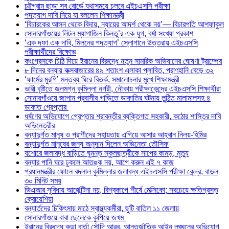
চট্টগ্রাম ছাড়া সব বোর্ডে যথাসময়ে চলবে এইচএসসি পরীক্ষা
পদত্যাগ দাবি নিয়ে যা বললেন শিক্ষামন্ত্রী
‘বিচারকের আসন থেকে বিদায়, ন্যায়ের আদর্শ থেকে নয়’— বিচারপতি আশফাকুল
সোনারগাঁওয়ের লিটল ম্যাগাজিন কিনতু’র এক যুগ, বর্ষা সংখ্যা প্রকাশ
‘এক দফা এক দাবি, মিলনের পদত্যাগ’ স্লোগানে উত্তরায় এইচএসসি
পরীক্ষার্থীদের বিক্ষোভ
কংগ্রেসকে চিঠি দিয়ে ইরানের বিরুদ্ধে নতুন সামরিক অভিযানের ঘোষণা ট্রাম্পের
৮ দিনের বন্যায় কক্সবাজারের ৪৯ শতাংশ এলাকা প্লাবিত, প্রাণহানি বেড়ে ৩২
‘ফার্মের মুরগি’ মন্তব্য ঘিরে বিতর্ক, সমালোচনার মুখে শিক্ষামন্ত্রী
ভারী বৃষ্টিতে জলমগ্ন কুমিল্লা নগরী, নৌকায় পরীক্ষাকেন্দ্রে এইচএসসি শিক্ষার্থীরা
সোনারগাঁওয়ে জাপান প্রবাসীর গাড়িতে ডাকাতির ঘটনায় লুন্ঠিত মালামালসহ ৪
ডাকাত গ্রেপ্তার
ধর্ষণের অভিযোগে গ্রেপ্তার শ্রাবন্তীর ব্যক্তিগত সহকারী, কঠোর শাস্তির দাবি
অভিনেত্রীর
বন্যাদুর্গত মানুষ ও প্রাণীদের সহায়তায় এগিয়ে আসার আহ্বান নিলয়-হিমির
বন্যাদুর্গত মানুষের জন্য অনুদান দিলেন অভিনেতা তৌসিফ
যশোরে জলাবদ্ধ বাড়িতে ঘুমন্ত স্কুলছাত্রীকে সাপের কামড়, মৃত্যু
বন্যার পানি ঘরে ঢুকলে আতঙ্ক নয়, আগে করুন এই ৭ কাজ
প্রধানমন্ত্রীর ফোনে বদলাল কুমিল্লার জলাবদ্ধ এইচএসসি পরীক্ষা কেন্দ্র, বাড়ল
৩০ মিনিট সময়
ভিএআর সুবিধায় আর্জেন্টিনা নয়, বিশ্বকাপে শীর্ষে মেক্সিকো; সবচেয়ে ক্ষতিগ্রস্ত
ক্রোয়েশিয়া
বন্যার্তদের চিকিৎসায় মাঠে স্বাস্থ্যকর্মীরা, ছুটি বাতিল ১১ জেলায়
সোনারগাঁওয়ে বাবা ছেলেকে কুপিয়ে জখম
ইরানের বিরুদ্ধে কড়া বার্তা সৌদি আরব, আন্তর্জাতিক আইন লঙ্ঘনের অভিযোগ