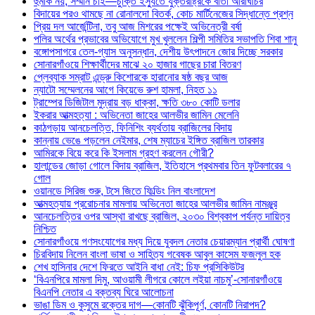
হুমকি নয়, সম্মান চাই—চুক্তি ইস্যুতে যুক্তরাষ্ট্রকে বার্তা আরাঘচির
বিদায়ের পরও থামছে না রোনালদো বিতর্ক, কোচ মার্টিনেজের সিদ্ধান্তে প্রশ্ন
প্রিয় দল আর্জেন্টিনা, তবু আজ মিশরের পক্ষেই অভিনেত্রী বর্ষা
পলির অর্থের প্রভাবের অভিযোগে মুখ খুললেন শিল্পী সমিতির সভাপতি শিবা শানু
বঙ্গোপসাগরে তেল-গ্যাস অনুসন্ধান, দেশীয় উৎপাদনে জোর দিচ্ছে সরকার
সোনারগাঁওয়ে শিক্ষার্থীদের মাঝে ২০ হাজার গাছের চারা বিতরণ
প্লেব্যাক সম্রাট এন্ড্রু কিশোরকে হারানোর ষষ্ঠ বছর আজ
ন্যাটো সম্মেলনের আগে কিয়েভে রুশ হামলা, নিহত ১১
ট্রাম্পের ডিজিটাল মুদ্রায় বড় ধাক্কা, ক্ষতি ৩৮০ কোটি ডলার
ইকরার আত্মহত্যা : অভিনেতা জাহের আলভীর জামিন মেলেনি
কাঠগড়ায় আনচেলত্তি, ফিনিশিং ব্যর্থতায় ব্রাজিলের বিদায়
কান্নায় ভেঙে পড়লেন নেইমার, শেষ ম্যাচের ইঙ্গিত ব্রাজিল তারকার
আমিরকে বিয়ে করে কি ইসলাম গ্রহণ করলেন গৌরী?
হালান্ডের জোড়া গোলে বিদায় ব্রাজিল, ইতিহাসে প্রথমবার তিন ফুটবলারের ৭
গোল
ওয়ানডে সিরিজ শুরু, টসে জিতে ফিল্ডিং নিল বাংলাদেশ
আত্মহত্যায় প্ররোচনার মামলায় অভিনেতা জাহের আলভীর জামিন নামঞ্জুর
আনচেলত্তির ওপর আস্থা রাখছে ব্রাজিল, ২০৩০ বিশ্বকাপ পর্যন্ত দায়িত্ব
নিশ্চিত
সোনারগাঁওয়ে গণসংযোগের মধ্য দিয়ে যুবদল নেতার চেয়ারম্যান প্রার্থী ঘোষণা
চিরবিদায় নিলেন বাংলা ভাষা ও সাহিত্য গবেষক আবুল কাসেম ফজলুল হক
শেখ হাসিনার দেশে ফিরতে আইনি বাধা নেই: চিফ প্রসিকিউটর
‘বিএনপিরে মামলা দিমু, আওয়ামী লীগরে কোলে লইয়া নাচমু’-সোনারগাঁওয়ে
বিএনপি নেতার এ বক্তব্য ঘিরে আলোচনা
ভাঙা ডিম ও কুসুমে রক্তের দাগ—কোনটি ঝুঁকিপূর্ণ, কোনটি নিরাপদ?