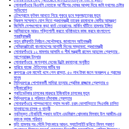
সোনারগাঁওয়ে বিএনপি নেতাকে আ’লীগের দোষর আখ্যা দিয়ে জমি দখলের চেষ্টার
অভিযোগ
চৌদ্দগ্রামে ফুটবল আনতে গিয়ে পুকুরে ডুবে স্কুলছাত্রের মৃত্যু
ব্রিকস সম্মেলনে যোগ দিতে প্রধানমন্ত্রী তারেক রহমানকে মোদীর আমন্ত্রণ
জিসিসি দেশগুলোকে কড়া বার্তা তেহরানের, মার্কিন ঘাঁটিতে হামলার ইঙ্গিত
আসিয়ানকে আরও শক্তিশালী করতে ঘনিষ্ঠভাবে কাজ করবে বাংলাদেশ:
পররাষ্ট্রমন্ত্রী
নতুন রাষ্ট্রপতি নির্বাচন সেপ্টেম্বরে, জানালেন আইনমন্ত্রী
সেমিকন্ডাক্টরেই বাংলাদেশের আগামী দিনের সম্ভাবনা: প্রধানমন্ত্রী
সোনারগাঁওয়ে ১২ মামলার আসামি ও শীর্ষ সন্ত্রাসী রাসেল আহমেদ গ্রেপ্তার ,
আগ্নেয়াস্ত্র উদ্ধার
সোনারগাঁওয়ে জগন্নাথ দেবের উল্টো রথযাত্রা অনুষ্ঠিত
হারিয়ে যাচ্ছে ঐতিহ্যের মাটির ঘর
রুপগঞ্জে এক মাসেই ধসে গেল রাস্তা, ৫০ লাখ টাকা জলে অবরুদ্ধ ৫ গ্রামের
মানুষ
সিদ্ধিরগঞ্জে পোশাককর্মী সাদিয়া হত্যায় প্রেমিক রাজ্জাক গ্রেপ্তার ও
স্বীকারোক্তি
প্রাইভেটকার চালকের মারধরে ইজিবাইক চালকের মৃত্যু
সিদ্ধিরগঞ্জে ৪ পরিবহন চাঁদাবাজ গ্রেপ্তার
সোনারগাঁওয়ে পাম্পগুলোতে গ্যাস সংকট, চরম ভোগান্তিতে সিএনজি চালিত
যানবাহনের চালক ও যাত্রী
নবনিযুক্ত নৌবাহিনী প্রধান ভাইস এডমিরাল খোন্দকার মিসবাহ উল আজীম-এর
র‍্যাংক ব্যাজ পরিধান
হুতি হামলার পর সৌদি ট্যাংকারে আগুন, স্যাটেলাইট ছবিতে মিলল প্রমাণ