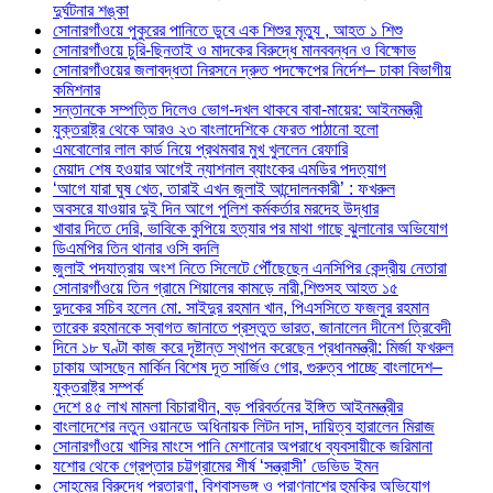
দুর্ঘটনার শঙ্কা
সোনারগাঁওয়ে পুকুরের পানিতে ডুবে এক শিশুর মৃত্যু , আহত ১ শিশু
সোনারগাঁওয়ে চুরি-ছিনতাই ও মাদকের বিরুদ্ধে মানববন্ধন ও বিক্ষোভ
সোনারগাঁওয়ের জলাবদ্ধতা নিরসনে দ্রুত পদক্ষেপের নির্দেশ– ঢাকা বিভাগীয়
কমিশনার
সন্তানকে সম্পত্তি দিলেও ভোগ-দখল থাকবে বাবা-মায়ের: আইনমন্ত্রী
যুক্তরাষ্ট্র থেকে আরও ২৩ বাংলাদেশিকে ফেরত পাঠানো হলো
এমবোলোর লাল কার্ড নিয়ে প্রথমবার মুখ খুললেন রেফারি
মেয়াদ শেষ হওয়ার আগেই ন্যাশনাল ব্যাংকের এমডির পদত্যাগ
‘আগে যারা ঘুষ খেত, তারাই এখন জুলাই আন্দোলনকারী’ : ফখরুল
অবসরে যাওয়ার দুই দিন আগে পুলিশ কর্মকর্তার মরদেহ উদ্ধার
খাবার দিতে দেরি, ভাবিকে কুপিয়ে হত্যার পর মাথা গাছে ঝুলানোর অভিযোগ
ডিএমপির তিন থানার ওসি বদলি
জুলাই পদযাত্রায় অংশ নিতে সিলেটে পৌঁছেছেন এনসিপির কেন্দ্রীয় নেতারা
সোনারগাঁওয়ে তিন গ্রামে শিয়ালের কামড়ে নারী,শিশুসহ আহত ১৫
দুদকের সচিব হলেন মো. সাইদুর রহমান খান, পিএসসিতে ফজলুর রহমান
তারেক রহমানকে স্বাগত জানাতে প্রস্তুত ভারত, জানালেন দীনেশ ত্রিবেদী
দিনে ১৮ ঘণ্টা কাজ করে দৃষ্টান্ত স্থাপন করেছেন প্রধানমন্ত্রী: মির্জা ফখরুল
ঢাকায় আসছেন মার্কিন বিশেষ দূত সার্জিও গোর, গুরুত্ব পাচ্ছে বাংলাদেশ–
যুক্তরাষ্ট্র সম্পর্ক
দেশে ৪৫ লাখ মামলা বিচারাধীন, বড় পরিবর্তনের ইঙ্গিত আইনমন্ত্রীর
বাংলাদেশের নতুন ওয়ানডে অধিনায়ক লিটন দাস, দায়িত্ব হারালেন মিরাজ
সোনারগাঁওয়ে খাসির মাংসে পানি মেশানোর অপরাধে ব্যবসায়ীকে জরিমানা
যশোর থেকে গ্রেপ্তার চট্টগ্রামের শীর্ষ ‘সন্ত্রাসী’ ডেভিড ইমন
সোহমের বিরুদ্ধে প্রতারণা, বিশ্বাসভঙ্গ ও প্রাণনাশের হুমকির অভিযোগ