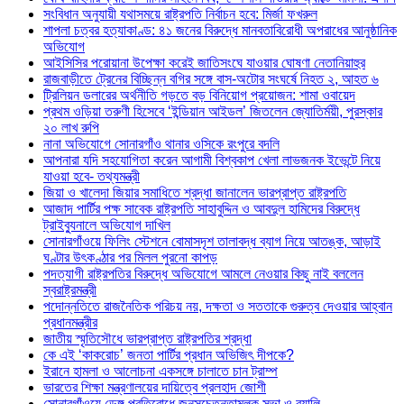
সংবিধান অনুযায়ী যথাসময়ে রাষ্ট্রপতি নির্বাচন হবে: মির্জা ফখরুল
শাপলা চত্বর হত্যাকাণ্ড: ৪১ জনের বিরুদ্ধে মানবতাবিরোধী অপরাধের আনুষ্ঠানিক
অভিযোগ
আইসিসির পরোয়ানা উপেক্ষা করেই জাতিসংঘে যাওয়ার ঘোষণা নেতানিয়াহুর
রাজবাড়ীতে ট্রেনের বিচ্ছিন্ন বগির সঙ্গে বাস-অটোর সংঘর্ষে নিহত ২, আহত ৬
ট্রিলিয়ন ডলারের অর্থনীতি গড়তে বড় বিনিয়োগ প্রয়োজন: শামা ওবায়েদ
প্রথম ওড়িয়া তরুণী হিসেবে ‘ইন্ডিয়ান আইডল’ জিতলেন জ্যোতির্ময়ী, পুরস্কার
২০ লাখ রুপি
নানা অভিযোগে সোনারগাঁও থানার ওসিকে রংপুরে বদলি
আপনারা যদি সহযোগিতা করেন আগামী বিশ্বকাপ খেলা লাভজনক ইভেন্টে নিয়ে
যাওয়া হবে- তথ্যমন্ত্রী
জিয়া ও খালেদা জিয়ার সমাধিতে শ্রদ্ধা জানালেন ভারপ্রাপ্ত রাষ্ট্রপতি
আজাদ পার্টির পক্ষ সাবেক রাষ্ট্রপতি সাহাবুদ্দিন ও আবদুল হামিদের বিরুদ্ধে
ট্রাইব্যুনালে অভিযোগ দাখিল
সোনারগাঁওয়ে ফিলিং স্টেশনে বোমাসদৃশ তালাবদ্ধ ব্যাগ নিয়ে আতঙ্ক, আড়াই
ঘণ্টার উৎকণ্ঠার পর মিলল পুরনো কাপড়
পদত্যাগী রাষ্ট্রপতির বিরুদ্ধে অভিযোগে আমলে নেওয়ার কিছু নাই বললেন
স্বরাষ্ট্রমন্ত্রী
পদোন্নতিতে রাজনৈতিক পরিচয় নয়, দক্ষতা ও সততাকে গুরুত্ব দেওয়ার আহ্বান
প্রধানমন্ত্রীর
জাতীয় স্মৃতিসৌধে ভারপ্রাপ্ত রাষ্ট্রপতির শ্রদ্ধা
কে এই ‘কাকরোচ’ জনতা পার্টির প্রধান অভিজিৎ দীপকে?
ইরানে হামলা ও আলোচনা একসঙ্গে চালাতে চান ট্রাম্প
ভারতের শিক্ষা মন্ত্রণালয়ের দায়িত্বে প্রলহাদ জোশী
সোনারগাঁওয়ে ডেঙ্গু প্রতিরোধে জনসচেতনতামূলক সভা ও র‍্যালি