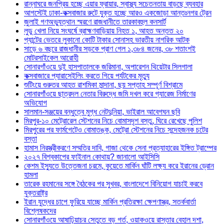
রান্নাঘরে জনপ্রিয় হচ্ছে এয়ার ফ্রায়ার, স্বাস্থ্য সচেতনতায় বাড়ছে ব্যবহার
আগস্টেই ঢাকা-কক্সবাজার রুটে যুক্ত হচ্ছে আরও একজোড়া আন্তঃনগর ট্রেন
জুলাই গণঅভ্যুত্থান স্মরণে রাজধানীতে তারকাবহুল কনসার্ট
লুডু খেলা নিয়ে সংঘর্ষে ব্রাহ্মণবাড়িয়ায় নিহত ১, আহত অন্তত ২০
প্যান্টের ভেতরে লুকানো কোটি টাকার সোনাসহ ভারতীয় নাগরিক আটক
সাড়ে ৬ বছরে রাজধানীর সড়কে প্রাণ গেল ১,৩৮৪ জনের, ৩৮ শতাংশই
মোটরসাইকেল আরোহী
সোনারগাঁওয়ে দুই হাসপাতালকে জরিমানা, অপারেশন থিয়েটার সিলগালা
কক্সবাজারে প্যারাসেইলিং করতে গিয়ে পর্যটকের মৃত্যু
শুটিংয়ে গুরুতর আহত রাশমিকা মান্দানা, ছয় সপ্তাহ সম্পূর্ণ বিশ্রামে
সোনারগাঁওয়ে ছাত্রদল নেতার বিরুদ্ধে জমি দখল করে গ্যারেজ নির্মাণের
অভিযোগ
সালমান-সঞ্জয়ের বন্ধুত্বে মুগ্ধ নেটদুনিয়া, ভাইরাল আবেগঘন ছবি
মিরপুর-১০ মেট্রোরেল স্টেশনের নিচে বোমাসদৃশ বস্তু, ঘিরে রেখেছে পুলিশ
মিরপুরের পর ফার্মগেটেও বোমাতঙ্ক, মেট্রো স্টেশনের নিচে সন্দেহজনক চটের
বস্তা
হামাস নিরস্ত্রীকরণে সম্মতির দাবি, গাজা থেকে সেনা প্রত্যাহারের ইঙ্গিত ট্রাম্পের
২০২৭ বিশ্বকাপের ফাইনাল কোথায়? জানালো আইসিসি
কেশম ইস্যুতে উত্তেজনা চরমে, কুয়েতে মার্কিন ঘাঁটি লক্ষ্য করে ইরানের ড্রোন
হামলা
তারেক রহমানের সঙ্গে বৈঠকের পর সুখবর, বাংলাদেশে বিনিয়োগ যাচাই করবে
যুক্তরাষ্ট্র
ইরান যুদ্ধের চাপে ফুরিয়ে যাচ্ছে মার্কিন প্রতিরক্ষা ক্ষেপণাস্ত্র, সতর্কবার্তা
বিশ্লেষকদের
সোনারগাঁওয়ে আষাঢ়িয়াচর সেতুতে বড় গর্ত, ওয়াকওয়ে রাস্তার বেহাল দশা,