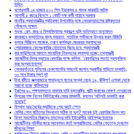
উদ্দিন
যশোরগামী ১৪ হাজার ৫০০ পিস ইয়াবাসহ ৪ মাদক কারবারি আটক
আগামী ৫ বছরে বিদেশে ১ কোটি দক্ষ কর্মী পাঠাবে সরকার
মাননীয় প্রধানমন্ত্রীর প্রতিরক্ষা উপদেষ্টার সঙ্গে নেদারল্যান্ডসের রাষ্ট্রদূতের
সৌজন্য সাক্ষাৎ
সড়ক, রেল, বন্দর ও বিশ্ববিদ্যালয় প্রকল্পে ভূমি অধিগ্রহণ অনুমোদন
বান্দরবানে বন্যার্তদের খাদ্য সহায়তা, শতাধিক পর্যটককে উদ্ধার করল বিজিবি
বন্যায় বিচ্ছিন্ন সাজেক, ত্রাণ কার্যক্রম জোরদার প্রশাসনের
শেয়ারবাজার কেলেঙ্কারির হোতাদের বিচার হবে: প্রধানমন্ত্রী
বার কাউন্সিলের আদলে সাংবাদিক নিবন্ধনের ব্যবস্থা হচ্ছে: তথ্যমন্ত্রী
আর্জেন্টিনা-মিশর ম্যাচের রেফারির পক্ষে কলিনা, ‘রেফারিদের সততা প্রশ্নবিদ্ধ
করা অগ্রহণযোগ্য’
সোনারগাঁওয়ে পুলিশের চেকপোস্টের সামনেই জাপান প্রবাসীর গাড়িতে ডাকাতি,
৩০ লাখ টাকার স্বর্ণ লুট
টানা বৃষ্টিতে কক্সবাজারে পাহাড়ধসে মৃতের সংখ্যা বেড়ে ১৯, ঝুঁকিপূর্ণ এলাকা থেকে
সরানো হচ্ছে বাসিন্দাদের
ইরানের ৯০ লক্ষ্যবস্তুতে হামলার দাবি যুক্তরাষ্ট্র, পাল্টা জবাবের ঘোষণা তেহরানের
মিশরের পক্ষ নিলেন নিউইয়র্কের মেয়র মামদানী, বললেন ‘সত্যিই ডাকাতি করা
হয়েছে!’
বিশ্বাস আর ধৈর্যের ম্যাজিকে শেষ আটে স্পেন
মেসির গোল বাতিলের সিদ্ধান্ত সঠিক না ভুল? সাবেক দুই রেফারির ভিন্ন মত
ফিফা সভাপতির বিরুদ্ধে তদন্তের দাবি ইউরোপীয় আইনপ্রণেতাদের
আর্জেন্টিনার নাটকীয় জয়ে আবেগঘন বার্তা অপরাজিতার, মেসির নেতৃত্বে দেখলেন
জীবনের শিক্ষা
ব্রাজিলের বিদায়ে মর্মাহত চঞ্চল, মেসি ও আর্জেন্টিনার জন্য জানালেন শুভকামনা