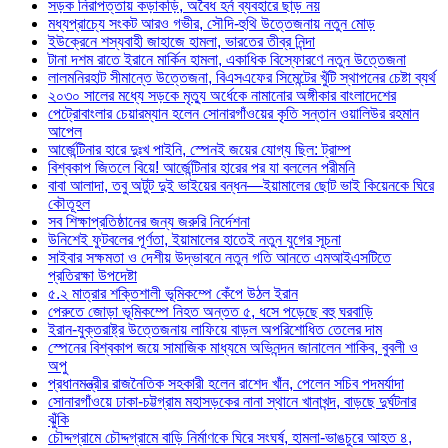
সড়ক নিরাপত্তায় কড়াকড়ি, অবৈধ হর্ন ব্যবহারে ছাড় নয়
মধ্যপ্রাচ্যে সংকট আরও গভীর, সৌদি-হুথি উত্তেজনায় নতুন মোড়
ইউক্রেনে শস্যবাহী জাহাজে হামলা, ভারতের তীব্র নিন্দা
টানা দশম রাতে ইরানে মার্কিন হামলা, একাধিক বিস্ফোরণে নতুন উত্তেজনা
লালমনিরহাট সীমান্তে উত্তেজনা, বিএসএফের সিমেন্টের খুঁটি স্থাপনের চেষ্টা ব্যর্থ
২০৩০ সালের মধ্যে সড়কে মৃত্যু অর্ধেকে নামানোর অঙ্গীকার বাংলাদেশের
পেট্রোবাংলার চেয়ারম্যান হলেন সোনারগাঁওয়ের কৃতি সন্তান ওয়ালিউর রহমান
আপেল
আর্জেন্টিনার হারে দুঃখ পাইনি, স্পেনই জয়ের যোগ্য ছিল: ট্রাম্প
বিশ্বকাপ জিতলে বিয়ে! আর্জেন্টিনার হারের পর যা বললেন পরীমনি
বাবা আলাদা, তবু অটুট দুই ভাইয়ের বন্ধন—ইয়ামালের ছোট ভাই কিয়েনকে ঘিরে
কৌতূহল
সব শিক্ষাপ্রতিষ্ঠানের জন্য জরুরি নির্দেশনা
উনিশেই ফুটবলের পূর্ণতা, ইয়ামালের হাতেই নতুন যুগের সূচনা
সাইবার সক্ষমতা ও দেশীয় উদ্ভাবনে নতুন গতি আনতে এমআইএসটিতে
প্রতিরক্ষা উপদেষ্টা
৫.২ মাত্রার শক্তিশালী ভূমিকম্পে কেঁপে উঠল ইরান
পেরুতে জোড়া ভূমিকম্পে নিহত অন্তত ৫, ধসে পড়েছে বহু ঘরবাড়ি
ইরান-যুক্তরাষ্ট্র উত্তেজনায় লাফিয়ে বাড়ল অপরিশোধিত তেলের দাম
স্পেনের বিশ্বকাপ জয়ে সামাজিক মাধ্যমে অভিনন্দন জানালেন শাকিব, বুবলী ও
অপু
প্রধানমন্ত্রীর রাজনৈতিক সহকারী হলেন রাশেদ খাঁন, পেলেন সচিব পদমর্যাদা
সোনারগাঁওয়ে ঢাকা-চট্টগ্রাম মহাসড়কের নানা স্থানে খানাখন্দ, বাড়ছে দুর্ঘটনার
ঝুঁকি
চৌদ্দগ্রামে চৌদ্দগ্রামে বাড়ি নির্মাণকে ঘিরে সংঘর্ষ, হামলা-ভাঙচুরে আহত ৪,