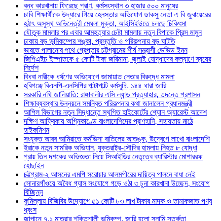
বন্ধ কারখানায় ফিরেছে প্রাণ, কর্মসংস্থান ৩ হাজার ৫০০ মানুষের
ঢাবি শিক্ষার্থীকে উদ্ধারে গিয়ে হেনস্তার অভিযোগ ডাকসু নেতা এ বি জুবায়েরের
হঠাৎ অসুস্থ অভিনেত্রী মেঘলা মুক্তা, আইসিইউতে চলছে চিকিৎসা
যৌতুক মামলার পর এবার আত্মহত্যার চেষ্টা মামলায় নতুন বিপাকে প্রিন্স মামুন
ঢাকায় বড় ভূমিকম্পের শঙ্কা, প্রস্তুতি ও পরিকল্পনায় বড় ঘাটতি
ভারতে পালানোর পথে গ্রেপ্তার চট্টগ্রামের শীর্ষ সন্ত্রাসী ডেভিড ইমন
জিপিএইচ ইস্পাতকে ৫ কোটি টাকা জরিমানা, জুলাই যোদ্ধাদের কল্যাণে ব্যয়ের
নির্দেশ
বিধবা নারীকে ধর্ষণের অভিযোগে জামায়াত নেতার বিরুদ্ধে মামলা
হবিগঞ্জে বিএনপি-এনসিপির পাল্টাপাল্টি কর্মসূচি, ১৪৪ ধারা জারি
সরকারি নথি জালিয়াতি: রাঙ্গাবালীর এসি ল্যান্ড প্রত্যাহার, তদন্তে প্রশাসন
শিক্ষাব্যবস্থার উন্নয়নে সমন্বিত পরিকল্পনার কথা জানালেন প্রধানমন্ত্রী
আপিল বিভাগের নতুন সিদ্ধান্তে স্থগিত হাইকোর্টের শ্যোন অ্যারেস্ট আদেশ
দক্ষিণ আফ্রিকায় অগ্নিকাণ্ডে বাংলাদেশিদের প্রাণহানি, সহায়তায় মাঠে
হাইকমিশন
সংযুক্ত আরব আমিরাতে কর্মভিসা বাতিলের আতঙ্ক, উদ্বেগে লাখো বাংলাদেশি
ইরাকে নতুন সামরিক অভিযান, যুক্তরাষ্ট্র-সৌদির হামলায় নিহত ৮ যোদ্ধা
প্রায় তিন দশকের অভিজ্ঞতা নিয়ে সিআইডির নেতৃত্বে ব্যারিস্টার মোশাররফ
হোছাইন
চট্টগ্রাম-২ আসনের এমপি সরোয়ার আলমগীরের দায়িত্ব পালনে বাধা নেই
সোনারগাঁওয়ে অবৈধ গ্যাস সংযোগে গড়ে ওঠা ৩ চুনা কারখানা উচ্ছেদ, সংযোগ
বিচ্ছিন্ন
কুমিল্লায় বিজিবির উদ্যোগে ৫১ কোটি ৮৩ লাখ টাকার মাদক ও তামাকজাত পণ্য
ধ্বংস
জাপানে ৭.১ মাত্রার শক্তিশালী ভূমিকম্প, জারি হলো সুনামি সতর্কতা