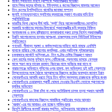
মার্কিন স্বাধীনতা দিবসে ট্রাম্পকে প্রধানমন্ত্রীর শুভেচ্ছা
হামে শিশুর মৃত্যুর ঘটনায় ড. ইউনূসসহ ৪ জনের বিরুদ্ধে মামলার আবেদন
তিন ছেলের উপস্থিতিতে খামেনির জানাজা সম্পন্ন
জুলাই গণঅভ্যুত্থানে স্নাইপার ব্যবহারের প্রমাণ পাওয়ার দাবি চিফ
প্রসিকিউটরের
ভারতীয় ভিসা কেন্দ্রে দীর্ঘ সারি, ‘স্লট’ নিয়ে আবেদনকারীদের ভোগান্তি
সরকারি অনুষ্ঠানের ব্যানার-বিলবোর্ডে প্রধানমন্ত্রীর ছবি ব্যবহার নিষিদ্ধ
অলাভজনক ও বন্ধ রাষ্ট্রায়ত্ত কলকারখানা দ্রুত চালুর নির্দেশ প্রধানমন্ত্রীর
ইরানি আলোচকদের হত্যার আশঙ্কা, চাঞ্চল্যকর তথ্য নিউইয়র্ক টাইমসের
প্রতিবেদনে
গণভোট, সীমান্ত সুরক্ষা ও কর্মসংস্থানের দাবিতে মাঠে নামছে এনসিপি
ঘানাকে হারিয়ে শেষ ষোলোয় কলম্বিয়া, এবার প্রতিপক্ষ সুইজারল্যান্ড
চকবাজারে মার্কেটে অগ্নিকাণ্ড, তিন ঘণ্টার চেষ্টায় নিয়ন্ত্রণে আগুন
কেপ ভার্দের লড়াকু ফুটবলে মুগ্ধ নেটিজেনরা, প্রশংসায় ভাসছে ফেসবুক
মাকে স্মরণ করে তারেক রহমান: বিচারের নামে অবিচার করা যাবে না
নারায়ণগঞ্জে অভিযানে পুলিশের ওপর হামলা, মূল অভিযুক্ত দুই ভাই গ্রেপ্তার
বিশ্বনেতাদের সঙ্গে বৈঠকে আগ্রাসনের বিরুদ্ধে কঠোর অবস্থান জানাল ইরান
সোনারগাঁওয়ে আসামি ধরতে গিয়ে তিন পুলিশ সদস্যসহ চারজনকে কুপিয়ে জখম
সোনারগাঁওয়ে চেয়ারম্যান প্রার্থী ঘোষনা দেওয়ায় বিএনপি নেতাকে প্রাণনাশের
হুমকির অভিযোগ
সোনারগাঁওয়ে ১০ টাকা চাঁদা না পেয়ে অটোরিকসা চালক হত্যা প্রধান আসামী
গ্রেপ্তার
সোনারগাঁওয়ে মাদকের বিরুদ্ধে সামাজিক প্রতিরোধ গড়ার আহ্বান
‘বরবাদ’-এর পর আবারও এক হচ্ছেন শাকিব-হৃদয়
বিদেশি শিল্পীদের কনসার্ট বারবার স্থগিত, অনিশ্চয়তায় আয়োজক-দর্শক