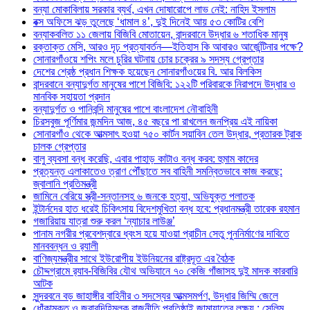
বন্যা মোকাবিলায় সরকার ব্যর্থ, এখন দোষারোপে লাভ নেই: নাহিদ ইসলাম
বক্স অফিসে ঝড় তুলেছে ‘ধামাল ৪’, দুই দিনেই আয় ৫৩ কোটির বেশি
বন্যাকবলিত ১১ জেলায় বিজিবি মোতায়েন, বান্দরবানে উদ্ধার ৬ শতাধিক মানুষ
রক্তাক্ত মেসি, আরও দৃঢ় প্রত্যাবর্তন—ইতিহাস কি আবারও আর্জেন্টিনার পক্ষে?
সোনারগাঁওয়ে শপিং মলে চুরির ঘটনায় চোর চক্রের ৯ সদস্য গ্রেপ্তার
দেশের শ্রেষ্ঠ প্রধান শিক্ষক হয়েছেন সোনারগাঁওয়ের বি. আর বিলকিস
বান্দরবানে বন্যাদুর্গত মানুষের পাশে বিজিবি: ১২২টি পরিবারকে নিরাপদে উদ্ধার ও
মানবিক সহায়তা প্রদান
বন্যাদুর্গত ও পানিবন্দি মানুষের পাশে বাংলাদেশ নৌবাহিনী
চিরসবুজ পূর্ণিমার জন্মদিন আজ, ৪৫ বছরে পা রাখলেন জনপ্রিয় এই নায়িকা
সোনারগাঁও থেকে আত্মসাৎ হওয়া ৭৫০ কার্টন সয়াবিন তেল উদ্ধার, প্রতারক ট্রাক
চালক গ্রেপ্তার
বালু ব্যবসা বন্ধ করেছি, এবার পাহাড় কাটাও বন্ধ করব: হুমাম কাদের
প্রত্যন্ত এলাকাতেও ত্রাণ পৌঁছাতে সব বাহিনী সমন্বিতভাবে কাজ করছে:
জ্বালানি প্রতিমন্ত্রী
জামিনে বেরিয়ে স্ত্রী-সন্তানসহ ৬ জনকে হত্যা, অভিযুক্ত পলাতক
ইন্টার্নদের হাত ধরেই চিকিৎসায় বিদেশমুখিতা বন্ধ হবে: প্রধানমন্ত্রী তারেক রহমান
গজারিয়ায় যাত্রা শুরু করল ‘ন্যাচার লাউঞ্জ’
পানাম নগরীর প্রবেশদ্বারে ধ্বংস হয়ে যাওয়া প্রাচীন সেতু পুননির্মাণের দাবিতে
মানববন্ধন ও র‌্যালী
বাণিজ্যমন্ত্রীর সাথে ইউরোপীয় ইউনিয়নের রাষ্ট্রদূত এর বৈঠক
চৌদ্দগ্রামে র‌্যাব-বিজিবির যৌথ অভিযানে ৭০ কেজি গাঁজাসহ দুই মাদক কারবারি
আটক
সুন্দরবনে বড় জাহাঙ্গীর বাহিনীর ৩ সদস্যের আত্মসমর্পণ, উদ্ধার জিম্মি জেলে
ধোঁকামুক্ত ও জবাবদিহিমূলক রাজনীতি প্রতিষ্ঠাই জামায়াতের লক্ষ্য : সেলিম