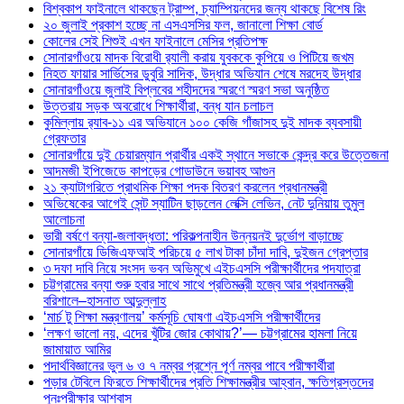
বিশ্বকাপ ফাইনালে থাকছেন ট্রাম্প, চ্যাম্পিয়নদের জন্য থাকছে বিশেষ রিং
২০ জুলাই প্রকাশ হচ্ছে না এসএসসির ফল, জানালো শিক্ষা বোর্ড
কোলের সেই শিশুই এখন ফাইনালে মেসির প্রতিপক্ষ
সোনারগাঁওয়ে মাদক বিরোধী র‌্যালী করায় যুবককে কুপিয়ে ও পিটিয়ে জখম
নিহত ফায়ার সার্ভিসের ডুবুরি সাদিক, উদ্ধার অভিযান শেষে মরদেহ উদ্ধার
সোনারগাঁওয়ে জুলাই বিপ্লবের শহীদদের স্মরণে স্মরণ সভা অনুষ্ঠিত
উত্তরায় সড়ক অবরোধে শিক্ষার্থীরা, বন্ধ যান চলাচল
কুমিল্লায় র‍্যাব-১১ এর অভিযানে ১০০ কেজি গাঁজাসহ দুই মাদক ব্যবসায়ী
গ্রেফতার
সোনারগাঁয়ে দুই চেয়ারম্যান প্রার্থীর একই স্থানে সভাকে কেন্দ্র করে উত্তেজনা
আদমজী ইপিজেডে কাপড়ের গোডাউনে ভয়াবহ আগুন
২১ ক্যাটাগরিতে প্রাথমিক শিক্ষা পদক বিতরণ করলেন প্রধানমন্ত্রী
অভিষেকের আগেই সেন্ট স্যাটিন ছাড়লেন লেক্সি লেভিন, নেট দুনিয়ায় তুমুল
আলোচনা
ভারী বর্ষণে বন্যা-জলাবদ্ধতা: পরিকল্পনাহীন উন্নয়নই দুর্ভোগ বাড়াচ্ছে
সোনারগাঁয়ে ডিজিএফআই পরিচয়ে ৫ লাখ টাকা চাঁদা দাবি, দুইজন গ্রেপ্তার
৩ দফা দাবি নিয়ে সংসদ ভবন অভিমুখে এইচএসসি পরীক্ষার্থীদের পদযাত্রা
চট্টগ্রামের বন্যা শুরু হবার সাথে সাথে প্রতিমন্ত্রী হজ্বে আর প্রধানমন্ত্রী
বরিশালে–হাসনাত আব্দুল্লাহ
‘মার্চ টু শিক্ষা মন্ত্রণালয়’ কর্মসূচি ঘোষণা এইচএসসি পরীক্ষার্থীদের
‘লক্ষণ ভালো নয়, এদের খুঁটির জোর কোথায়?’— চট্টগ্রামের হামলা নিয়ে
জামায়াত আমির
পদার্থবিজ্ঞানের ভুল ৬ ও ৭ নম্বর প্রশ্নে পূর্ণ নম্বর পাবে পরীক্ষার্থীরা
পড়ার টেবিলে ফিরতে শিক্ষার্থীদের প্রতি শিক্ষামন্ত্রীর আহ্বান, ক্ষতিগ্রস্তদের
পুনঃপরীক্ষার আশ্বাস