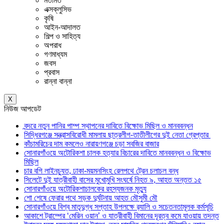
মতামত
এক্সক্লুসিভ
কৃষি
আইন-আদালত
শিল্প ও সাহিত্য
অপরাধ
গণমাধ্যম
জবস
প্রবাস
রান্না বান্না
X
নিউজ আপডেট
বন্দরে নতুন পানির পাম্প স্থাপনের দাবিতে বিক্ষোভ মিছিল ও মানববন্ধন
সিদ্ধিরগঞ্জে সন্ত্রাসবিরোধী মামলায় ছাত্রলীগ-তাতীলীগের দুই নেতা গ্রেপ্তার ‎
কাঁচামরিচের দাম কমলেও নারায়ণগঞ্জে চড়া সবজির বাজার
সোনারগাঁওয়ে অটোরিকশা চালক হত্যার বিচারের দাবিতে মানববন্ধন ও বিক্ষোভ
মিছিল
চার বগি লাইনচ্যুত, ঢাকা-ময়মনসিংহ রেলপথে ট্রেন চলাচল বন্ধ
সিলেটে দুই যাত্রীবাহী বাসের মুখোমুখি সংঘর্ষে নিহত ৯, আহত অন্তত ১৫
সোনারগাঁওয়ে অটোরিকশাচালকের রহস্যজনক মৃত্যু
শো শেষে ফেরার পথে সড়ক দুর্ঘটনায় আহত মৌসুমী মৌ
সোনারগাঁওয়ে বিশ্ব মাতৃদুগ্ধ সপ্তাহ উপলক্ষে র‍্যালি ও সচেতনতামূলক কর্মসূচি
আকাশে ট্রাম্পের ‘মেরিন ওয়ান’ ও যাত্রীবাহী বিমানের দূরত্ব কমে যাওয়ায় তদন্ত