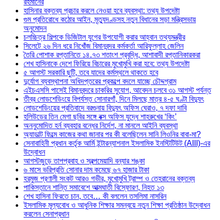
রহমানের
হাসিনার বক্তব্য প্রচার করলে নেওয়া হবে ব্যবস্থা: তথ্য উপদেষ্টা
গুম প্রতিরোধে কঠোর আইন, মৃত্যুদণ্ডসহ নতুন বিধানের সড়া মন্ত্রিসভায়
অনুমোদন
চলচ্চিত্র শিল্পকে ডিজিটাল যুগের উপযোগী করার আহ্বান তথ্যমন্ত্রীর
সিলেটে ২৬ দিন ধরে নিখোঁজ বিমানবন্দর কর্মকর্তা আরিফুল্লাহ জেলিন
তৈরি পোশাক রপ্তানিতে ১৪.৭৩ শতাংশ প্রবৃদ্ধি, আশাবাদী রপ্তানিকারকরা
শেখ হাসিনাকে দেশে ফিরিয়ে বিচারের মুখোমুখি করা হবে: তথ্য উপদেষ্টা
৫ আগস্ট সরকারি ছুটি, তবে যাদের কর্মস্থলে থাকতে হবে
দুর্যোগ ব্যবস্থাপনা অধিদপ্তরের প্রকল্পে বদলে যাচ্ছে চৌদ্দগ্রাম
এইচএসসি পাসেই বিমানবন্দরে চাকরির সুযোগ, আবেদন চলবে ৩১ আগস্ট পর্যন্ত
তীব্র লোডশেডিংয়ে বিপর্যস্ত সোনারগাঁ, দিনে মিলছে মাত্র ৪-৫ ঘণ্টা বিদ্যুৎ
লোডশেডিংয়ের প্রতিবাদে বরগুনায় বিদ্যুৎ অফিস ঘেরাও, ৭ দফা দাবি
হলিউডের তিন মেগা ছবির সঙ্গে বক্স অফিস যুদ্ধে শাহরুখের ‘কিং’
অননুমোদিত হর্ন ব্যবহার বন্ধের নির্দেশ, না মানলে আইনি ব্যবস্থা
অ্যাডাল্ট ফিল্মে কাজের কথা জানার পর কী বলেছিলেন সানি লিওনির বাবা-মা?
সেনাবাহিনী প্রধান কর্তৃক আর্মি ইন্টারন্যাশনাল ইসলামিক ইনস্টিটিউট (AIII)-এর
উদ্বোধন
আগস্টজুড়ে তাপপ্রবাহ ও স্বল্পমেয়াদি বন্যার শঙ্কা
৬ মাসে ভরিপ্রতি সোনার দাম কমেছে ৬৭ হাজার টাকা
হরমুজ প্রণালী সংকট আরও গভীর, মুখোমুখি ট্রাম্প ও তেহরানের বক্তব্য
পাকিস্তানে শান্তি সমাবেশে আত্মঘাতী বিস্ফোরণ, নিহত ১৩
শেখ হাসিনা ফিরতে চান, তবে… কী বললেন তসলিমা নাসরিন
ইসলামিক মূল্যবোধ ও আধুনিক শিক্ষার সমন্বয়ে নতুন শিক্ষা প্রতিষ্ঠান উদ্বোধন
করলেন সেনাপ্রধান