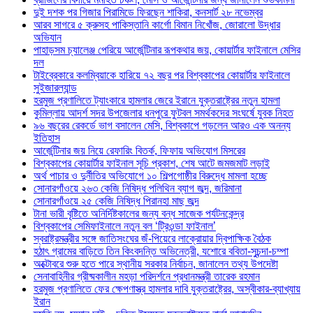
দুই দশক পর গিজার পিরামিডে ফিরছেন শাকিরা, কনসার্ট ২৮ নভেম্বর
আরব সাগরে ৫ ক্রুসহ পাকিস্তানি কার্গো বিমান নিখোঁজ, জোরালো উদ্ধার
অভিযান
পাহাড়সম চ্যালেঞ্জ পেরিয়ে আর্জেন্টিনার রূপকথার জয়, কোয়ার্টার ফাইনালে মেসির
দল
টাইব্রেকারে কলম্বিয়াকে হারিয়ে ৭২ বছর পর বিশ্বকাপের কোয়ার্টার ফাইনালে
সুইজারল্যান্ড
হরমুজ প্রণালিতে ট্যাংকারে হামলার জেরে ইরানে যুক্তরাষ্ট্রের নতুন হামলা
কুমিল্লায় আদর্শ সদর উপজেলার ধনপুরে ফুটবল সমর্থকদের সংঘর্ষে যুবক নিহত
৯৬ বছরের রেকর্ডে ভাগ বসালেন মেসি, বিশ্বকাপে গড়লেন আরও এক অনন্য
ইতিহাস
আর্জেন্টিনার জয় নিয়ে রেফারিং বিতর্ক, ফিফায় অভিযোগ মিসরের
বিশ্বকাপের কোয়ার্টার ফাইনাল সূচি প্রকাশ, শেষ আটে জমজমাট লড়াই
অর্থ পাচার ও দুর্নীতির অভিযোগে ১০ শিল্পগোষ্ঠীর বিরুদ্ধে মামলা হচ্ছে
সোনারগাঁওয়ে ২৬৩ কেজি নিষিদ্ধ পলিথিন ব্যাগ জব্দ, জরিমানা
সোনারগাঁওয়ে ২৫ কেজি নিষিদ্ধ পিরানহা মাছ জব্দ
টানা ভারী বৃষ্টিতে অনির্দিষ্টকালের জন্য বন্ধ সাজেক পর্যটনকেন্দ্র
বিশ্বকাপের সেমিফাইনালে নতুন বল ‘ট্রিওন্ডা ফাইনাল’
স্বরাষ্ট্রমন্ত্রীর সঙ্গে জাতিসংঘের জঁ-পিয়েরে লাক্রোয়ার দ্বিপাক্ষিক বৈঠক
হঠাৎ গ্রামের বাড়িতে তিন কিংবদন্তি অভিনেত্রী, যশোরে ববিতা-সুচন্দা-চম্পা
অক্টোবরে শুরু হতে পারে স্থানীয় সরকার নির্বাচন, জানালেন তথ্য উপদেষ্টা
সেনাবাহিনীর গ্রীষ্মকালীন মহড়া পরিদর্শনে প্রধানমন্ত্রী তারেক রহমান
হরমুজ প্রণালিতে ফের ক্ষেপণাস্ত্র হামলার দাবি যুক্তরাষ্ট্রের, অস্বীকার-ব্যাখ্যায়
ইরান