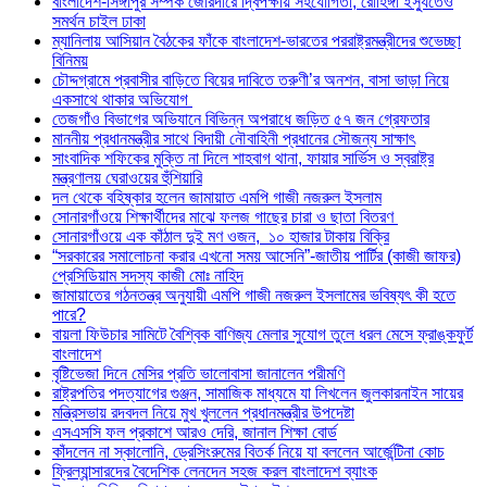
বাংলাদেশ-সিঙ্গাপুর সম্পর্ক জোরদারে দ্বিপক্ষীয় সহযোগিতা, রোহিঙ্গা ইস্যুতেও
সমর্থন চাইল ঢাকা
ম্যানিলায় আসিয়ান বৈঠকের ফাঁকে বাংলাদেশ-ভারতের পররাষ্ট্রমন্ত্রীদের শুভেচ্ছা
বিনিময়
চৌদ্দগ্রামে প্রবাসীর বাড়িতে বিয়ের দাবিতে তরুণী’র অনশন, বাসা ভাড়া নিয়ে
একসাথে থাকার অভিযোগ
তেজগাঁও বিভাগের অভিযানে বিভিন্ন অপরাধে জড়িত ৫৭ জন গ্রেফতার
মাননীয় প্রধানমন্ত্রীর সাথে বিদায়ী নৌবাহিনী প্রধানের সৌজন্য সাক্ষাৎ
সাংবাদিক শফিকের মুক্তি না দিলে শাহবাগ থানা, ফায়ার সার্ভিস ও স্বরাষ্ট্র
মন্ত্রণালয় ঘেরাওয়ের হুঁশিয়ারি
দল থেকে বহিষ্কার হলেন জামায়াত এমপি গাজী নজরুল ইসলাম
সোনারগাঁওয়ে শিক্ষার্থীদের মাঝে ফলজ গাছের চারা ও ছাতা বিতরণ ​
সোনারগাঁওয়ে এক কাঁঠাল দুই মণ ওজন, ১০ হাজার টাকায় বিক্রি
“সরকারের সমালোচনা করার এখনো সময় আসেনি”-জাতীয় পার্টির (কাজী জাফর)
প্রেসিডিয়াম সদস্য কাজী মোঃ নাহিদ
জামায়াতের গঠনতন্ত্র অনুযায়ী এমপি গাজী নজরুল ইসলামের ভবিষ্যৎ কী হতে
পারে?
বায়লা ফিউচার সামিটে বৈশ্বিক বাণিজ্য মেলার সুযোগ তুলে ধরল মেসে ফ্রাঙ্কফুর্ট
বাংলাদেশ
বৃষ্টিভেজা দিনে মেসির প্রতি ভালোবাসা জানালেন পরীমণি
রাষ্ট্রপতির পদত্যাগের গুঞ্জন, সামাজিক মাধ্যমে যা লিখলেন জুলকারনাইন সায়ের
মন্ত্রিসভায় রদবদল নিয়ে মুখ খুললেন প্রধানমন্ত্রীর উপদেষ্টা
এসএসসি ফল প্রকাশে আরও দেরি, জানাল শিক্ষা বোর্ড
কাঁদলেন না স্কালোনি, ড্রেসিংরুমের বিতর্ক নিয়ে যা বললেন আর্জেন্টিনা কোচ
ফ্রিল্যান্সারদের বৈদেশিক লেনদেন সহজ করল বাংলাদেশ ব্যাংক