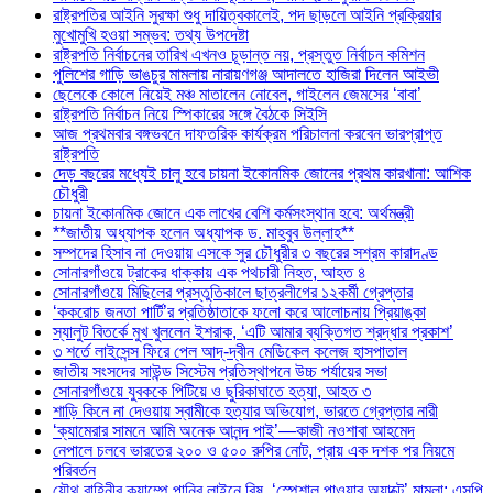
রাষ্ট্রপতির আইনি সুরক্ষা শুধু দায়িত্বকালেই, পদ ছাড়লে আইনি প্রক্রিয়ার
মুখোমুখি হওয়া সম্ভব: তথ্য উপদেষ্টা
রাষ্ট্রপতি নির্বাচনের তারিখ এখনও চূড়ান্ত নয়, প্রস্তুত নির্বাচন কমিশন
পুলিশের গাড়ি ভাঙচুর মামলায় নারায়ণগঞ্জ আদালতে হাজিরা দিলেন আইভী
ছেলেকে কোলে নিয়েই মঞ্চ মাতালেন নোবেল, গাইলেন জেমসের ‘বাবা’
রাষ্ট্রপতি নির্বাচন নিয়ে স্পিকারের সঙ্গে বৈঠকে সিইসি
আজ প্রথমবার বঙ্গভবনে দাফতরিক কার্যক্রম পরিচালনা করবেন ভারপ্রাপ্ত
রাষ্ট্রপতি
দেড় বছরের মধ্যেই চালু হবে চায়না ইকোনমিক জোনের প্রথম কারখানা: আশিক
চৌধুরী
চায়না ইকোনমিক জোনে এক লাখের বেশি কর্মসংস্থান হবে: অর্থমন্ত্রী
**জাতীয় অধ্যাপক হলেন অধ্যাপক ড. মাহবুব উল্লাহ**
সম্পদের হিসাব না দেওয়ায় এসকে সুর চৌধুরীর ৩ বছরের সশ্রম কারাদণ্ড
সোনারগাঁওয়ে ট্রাকের ধাক্কায় এক পথচারী নিহত, আহত ৪
সোনারগাঁওয়ে মিছিলের প্রস্তুতিকালে ছাত্রলীগের ১২কর্মী গ্রেপ্তার
‘ককরোচ জনতা পার্টি’র প্রতিষ্ঠাতাকে ফলো করে আলোচনায় প্রিয়াঙ্কা
স্যালুট বিতর্কে মুখ খুললেন ইশরাক, ‘এটি আমার ব্যক্তিগত শ্রদ্ধার প্রকাশ’
৩ শর্তে লাইসেন্স ফিরে পেল আদ্-দ্বীন মেডিকেল কলেজ হাসপাতাল
জাতীয় সংসদের সাউন্ড সিস্টেম প্রতিস্থাপনে উচ্চ পর্যায়ের সভা
সোনারগাঁওয়ে যুবককে পিটিয়ে ও ছুরিকাঘাতে হত্যা, আহত ৩
শাড়ি কিনে না দেওয়ায় স্বামীকে হত্যার অভিযোগ, ভারতে গ্রেপ্তার নারী
‘ক্যামেরার সামনে আমি অনেক আনন্দ পাই’—কাজী নওশাবা আহমেদ
নেপালে চলবে ভারতের ২০০ ও ৫০০ রুপির নোট, প্রায় এক দশক পর নিয়মে
পরিবর্তন
যৌথ বাহিনীর ক্যাম্পে পানির লাইনে বিষ, ‘স্পেশাল পাওয়ার অ্যাক্টে’ মামলা: এসপি