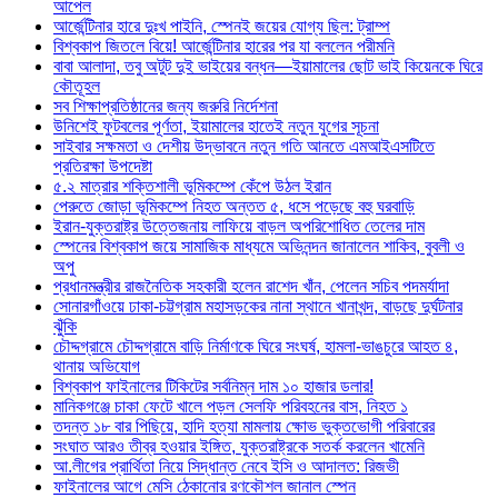
আপেল
আর্জেন্টিনার হারে দুঃখ পাইনি, স্পেনই জয়ের যোগ্য ছিল: ট্রাম্প
বিশ্বকাপ জিতলে বিয়ে! আর্জেন্টিনার হারের পর যা বললেন পরীমনি
বাবা আলাদা, তবু অটুট দুই ভাইয়ের বন্ধন—ইয়ামালের ছোট ভাই কিয়েনকে ঘিরে
কৌতূহল
সব শিক্ষাপ্রতিষ্ঠানের জন্য জরুরি নির্দেশনা
উনিশেই ফুটবলের পূর্ণতা, ইয়ামালের হাতেই নতুন যুগের সূচনা
সাইবার সক্ষমতা ও দেশীয় উদ্ভাবনে নতুন গতি আনতে এমআইএসটিতে
প্রতিরক্ষা উপদেষ্টা
৫.২ মাত্রার শক্তিশালী ভূমিকম্পে কেঁপে উঠল ইরান
পেরুতে জোড়া ভূমিকম্পে নিহত অন্তত ৫, ধসে পড়েছে বহু ঘরবাড়ি
ইরান-যুক্তরাষ্ট্র উত্তেজনায় লাফিয়ে বাড়ল অপরিশোধিত তেলের দাম
স্পেনের বিশ্বকাপ জয়ে সামাজিক মাধ্যমে অভিনন্দন জানালেন শাকিব, বুবলী ও
অপু
প্রধানমন্ত্রীর রাজনৈতিক সহকারী হলেন রাশেদ খাঁন, পেলেন সচিব পদমর্যাদা
সোনারগাঁওয়ে ঢাকা-চট্টগ্রাম মহাসড়কের নানা স্থানে খানাখন্দ, বাড়ছে দুর্ঘটনার
ঝুঁকি
চৌদ্দগ্রামে চৌদ্দগ্রামে বাড়ি নির্মাণকে ঘিরে সংঘর্ষ, হামলা-ভাঙচুরে আহত ৪,
থানায় অভিযোগ
বিশ্বকাপ ফাইনালের টিকিটের সর্বনিম্ন দাম ১০ হাজার ডলার!
মানিকগঞ্জে চাকা ফেটে খালে পড়ল সেলফি পরিবহনের বাস, নিহত ১
তদন্ত ১৮ বার পিছিয়ে, হাদি হত্যা মামলায় ক্ষোভ ভুক্তভোগী পরিবারের
সংঘাত আরও তীব্র হওয়ার ইঙ্গিত, যুক্তরাষ্ট্রকে সতর্ক করলেন খামেনি
আ.লীগের প্রার্থিতা নিয়ে সিদ্ধান্ত নেবে ইসি ও আদালত: রিজভী
ফাইনালের আগে মেসি ঠেকানোর রণকৌশল জানাল স্পেন