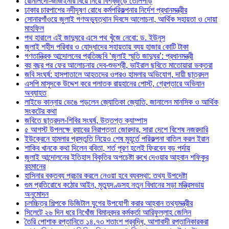
রোনালদো-জর্জিইনার বিয়ে নিয়ে বিশ্বজুড়ে তোলপাড়
ঢাকার চারপাশের নদীদূষণ রোধে কর্মপরিকল্পনার নির্দেশ প্রধানমন্ত্রীর
সোনারগাঁওয়ে জুলাই গণঅভ্যুত্থান দিবসে আলোচনা, আর্থিক সহায়তা ও দোয়া
মাহফিল
পথ হারালে এই জাদুঘরে এসে পথ খুঁজে নেবো: ড. ইউনূস
জুলাই শহীদ পরিবার ও যোদ্ধাদের সহায়তায় ব্যয় হাজার কোটি টাকা
গণতান্ত্রিক আন্দোলনের প্রতিচ্ছবি ‘জুলাই স্মৃতি জাদুঘর’: প্রধানমন্ত্রী
বহু বছর পর ফের আলোচনায় দেব-শুভশ্রী, ভাইরাল ছবিতে মাতোয়ারা ভক্তরা
জবি সংঘর্ষ: হাসপাতালে আহতদের ওপরও হামলার অভিযোগ, দায়ী ছাত্রদল
এসপি মাসুদকে উদ্দেশ করে পলাতক রায়হানের পোস্ট, গ্রেপ্তারে অভিযান
অব্যাহত
লাইভে কান্নায় ভেঙে পড়লেন জ্যোতিকা জ্যোতি, জানালেন মানসিক ও আর্থিক
সংকটের কথা
জবিতে ছাত্রদল-শিবির সংঘর্ষ, উত্তপ্ত ক্যাম্পাস
৫ আগস্ট উপলক্ষে র‌্যাবের নিরাপত্তা জোরদার, সারা দেশে বিশেষ নজরদারি
ইউক্রেনে হামলার প্রস্তুতি নিয়েও শেষ মুহূর্তে পরিকল্পনা বাতিল করল ইরান
শাকিব খানকে কথা দিলেন ববিতা, শর্ত পূরণ হলেই ফিরবেন বড় পর্দায়
জুলাই আন্দোলনের ইতিহাস বিকৃতির অপচেষ্টা রুখে দেওয়ার আহ্বান শফিকুর
রহমানের
হাসিনার বক্তব্য প্রচার করলে নেওয়া হবে ব্যবস্থা: তথ্য উপদেষ্টা
গুম প্রতিরোধে কঠোর আইন, মৃত্যুদণ্ডসহ নতুন বিধানের সড়া মন্ত্রিসভায়
অনুমোদন
চলচ্চিত্র শিল্পকে ডিজিটাল যুগের উপযোগী করার আহ্বান তথ্যমন্ত্রীর
সিলেটে ২৬ দিন ধরে নিখোঁজ বিমানবন্দর কর্মকর্তা আরিফুল্লাহ জেলিন
তৈরি পোশাক রপ্তানিতে ১৪.৭৩ শতাংশ প্রবৃদ্ধি, আশাবাদী রপ্তানিকারকরা