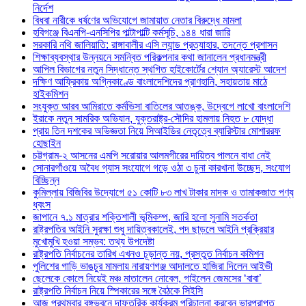
নির্দেশ
বিধবা নারীকে ধর্ষণের অভিযোগে জামায়াত নেতার বিরুদ্ধে মামলা
হবিগঞ্জে বিএনপি-এনসিপির পাল্টাপাল্টি কর্মসূচি, ১৪৪ ধারা জারি
সরকারি নথি জালিয়াতি: রাঙ্গাবালীর এসি ল্যান্ড প্রত্যাহার, তদন্তে প্রশাসন
শিক্ষাব্যবস্থার উন্নয়নে সমন্বিত পরিকল্পনার কথা জানালেন প্রধানমন্ত্রী
আপিল বিভাগের নতুন সিদ্ধান্তে স্থগিত হাইকোর্টের শ্যোন অ্যারেস্ট আদেশ
দক্ষিণ আফ্রিকায় অগ্নিকাণ্ডে বাংলাদেশিদের প্রাণহানি, সহায়তায় মাঠে
হাইকমিশন
সংযুক্ত আরব আমিরাতে কর্মভিসা বাতিলের আতঙ্ক, উদ্বেগে লাখো বাংলাদেশি
ইরাকে নতুন সামরিক অভিযান, যুক্তরাষ্ট্র-সৌদির হামলায় নিহত ৮ যোদ্ধা
প্রায় তিন দশকের অভিজ্ঞতা নিয়ে সিআইডির নেতৃত্বে ব্যারিস্টার মোশাররফ
হোছাইন
চট্টগ্রাম-২ আসনের এমপি সরোয়ার আলমগীরের দায়িত্ব পালনে বাধা নেই
সোনারগাঁওয়ে অবৈধ গ্যাস সংযোগে গড়ে ওঠা ৩ চুনা কারখানা উচ্ছেদ, সংযোগ
বিচ্ছিন্ন
কুমিল্লায় বিজিবির উদ্যোগে ৫১ কোটি ৮৩ লাখ টাকার মাদক ও তামাকজাত পণ্য
ধ্বংস
জাপানে ৭.১ মাত্রার শক্তিশালী ভূমিকম্প, জারি হলো সুনামি সতর্কতা
রাষ্ট্রপতির আইনি সুরক্ষা শুধু দায়িত্বকালেই, পদ ছাড়লে আইনি প্রক্রিয়ার
মুখোমুখি হওয়া সম্ভব: তথ্য উপদেষ্টা
রাষ্ট্রপতি নির্বাচনের তারিখ এখনও চূড়ান্ত নয়, প্রস্তুত নির্বাচন কমিশন
পুলিশের গাড়ি ভাঙচুর মামলায় নারায়ণগঞ্জ আদালতে হাজিরা দিলেন আইভী
ছেলেকে কোলে নিয়েই মঞ্চ মাতালেন নোবেল, গাইলেন জেমসের ‘বাবা’
রাষ্ট্রপতি নির্বাচন নিয়ে স্পিকারের সঙ্গে বৈঠকে সিইসি
আজ প্রথমবার বঙ্গভবনে দাফতরিক কার্যক্রম পরিচালনা করবেন ভারপ্রাপ্ত