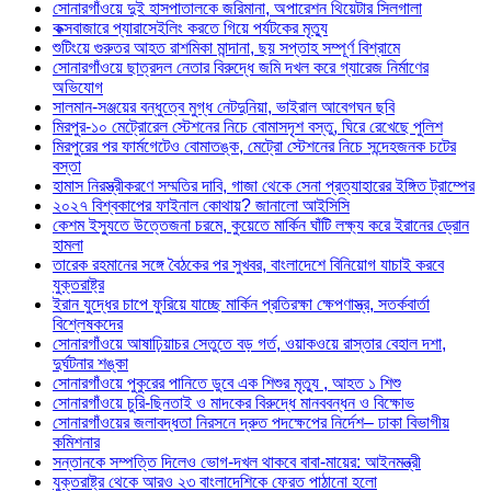
সোনারগাঁওয়ে দুই হাসপাতালকে জরিমানা, অপারেশন থিয়েটার সিলগালা
কক্সবাজারে প্যারাসেইলিং করতে গিয়ে পর্যটকের মৃত্যু
শুটিংয়ে গুরুতর আহত রাশমিকা মান্দানা, ছয় সপ্তাহ সম্পূর্ণ বিশ্রামে
সোনারগাঁওয়ে ছাত্রদল নেতার বিরুদ্ধে জমি দখল করে গ্যারেজ নির্মাণের
অভিযোগ
সালমান-সঞ্জয়ের বন্ধুত্বে মুগ্ধ নেটদুনিয়া, ভাইরাল আবেগঘন ছবি
মিরপুর-১০ মেট্রোরেল স্টেশনের নিচে বোমাসদৃশ বস্তু, ঘিরে রেখেছে পুলিশ
মিরপুরের পর ফার্মগেটেও বোমাতঙ্ক, মেট্রো স্টেশনের নিচে সন্দেহজনক চটের
বস্তা
হামাস নিরস্ত্রীকরণে সম্মতির দাবি, গাজা থেকে সেনা প্রত্যাহারের ইঙ্গিত ট্রাম্পের
২০২৭ বিশ্বকাপের ফাইনাল কোথায়? জানালো আইসিসি
কেশম ইস্যুতে উত্তেজনা চরমে, কুয়েতে মার্কিন ঘাঁটি লক্ষ্য করে ইরানের ড্রোন
হামলা
তারেক রহমানের সঙ্গে বৈঠকের পর সুখবর, বাংলাদেশে বিনিয়োগ যাচাই করবে
যুক্তরাষ্ট্র
ইরান যুদ্ধের চাপে ফুরিয়ে যাচ্ছে মার্কিন প্রতিরক্ষা ক্ষেপণাস্ত্র, সতর্কবার্তা
বিশ্লেষকদের
সোনারগাঁওয়ে আষাঢ়িয়াচর সেতুতে বড় গর্ত, ওয়াকওয়ে রাস্তার বেহাল দশা,
দুর্ঘটনার শঙ্কা
সোনারগাঁওয়ে পুকুরের পানিতে ডুবে এক শিশুর মৃত্যু , আহত ১ শিশু
সোনারগাঁওয়ে চুরি-ছিনতাই ও মাদকের বিরুদ্ধে মানববন্ধন ও বিক্ষোভ
সোনারগাঁওয়ের জলাবদ্ধতা নিরসনে দ্রুত পদক্ষেপের নির্দেশ– ঢাকা বিভাগীয়
কমিশনার
সন্তানকে সম্পত্তি দিলেও ভোগ-দখল থাকবে বাবা-মায়ের: আইনমন্ত্রী
যুক্তরাষ্ট্র থেকে আরও ২৩ বাংলাদেশিকে ফেরত পাঠানো হলো