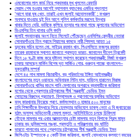
এমবোলোর লাল কার্ড নিয়ে প্রথমবার মুখ খুললেন রেফারি
মেয়াদ শেষ হওয়ার আগেই ন্যাশনাল ব্যাংকের এমডির পদত্যাগ
‘আগে যারা ঘুষ খেত, তারাই এখন জুলাই আন্দোলনকারী’ : ফখরুল
অবসরে যাওয়ার দুই দিন আগে পুলিশ কর্মকর্তার মরদেহ উদ্ধার
খাবার দিতে দেরি, ভাবিকে কুপিয়ে হত্যার পর মাথা গাছে ঝুলানোর অভিযোগ
ডিএমপির তিন থানার ওসি বদলি
জুলাই পদযাত্রায় অংশ নিতে সিলেটে পৌঁছেছেন এনসিপির কেন্দ্রীয় নেতারা
সোনারগাঁওয়ে তিন গ্রামে শিয়ালের কামড়ে নারী,শিশুসহ আহত ১৫
দুদকের সচিব হলেন মো. সাইদুর রহমান খান, পিএসসিতে ফজলুর রহমান
তারেক রহমানকে স্বাগত জানাতে প্রস্তুত ভারত, জানালেন দীনেশ ত্রিবেদী
দিনে ১৮ ঘণ্টা কাজ করে দৃষ্টান্ত স্থাপন করেছেন প্রধানমন্ত্রী: মির্জা ফখরুল
ঢাকায় আসছেন মার্কিন বিশেষ দূত সার্জিও গোর, গুরুত্ব পাচ্ছে বাংলাদেশ–
যুক্তরাষ্ট্র সম্পর্ক
দেশে ৪৫ লাখ মামলা বিচারাধীন, বড় পরিবর্তনের ইঙ্গিত আইনমন্ত্রীর
বাংলাদেশের নতুন ওয়ানডে অধিনায়ক লিটন দাস, দায়িত্ব হারালেন মিরাজ
সোনারগাঁওয়ে খাসির মাংসে পানি মেশানোর অপরাধে ব্যবসায়ীকে জরিমানা
যশোর থেকে গ্রেপ্তার চট্টগ্রামের শীর্ষ ‘সন্ত্রাসী’ ডেভিড ইমন
সোহমের বিরুদ্ধে প্রতারণা, বিশ্বাসভঙ্গ ও প্রাণনাশের হুমকির অভিযোগ
বন্ধ কারখানায় ফিরেছে প্রাণ, কর্মসংস্থান ৩ হাজার ৫০০ মানুষের
ঢাবি শিক্ষার্থীকে উদ্ধারে গিয়ে হেনস্তার অভিযোগ ডাকসু নেতা এ বি জুবায়েরের
হঠাৎ অসুস্থ অভিনেত্রী মেঘলা মুক্তা, আইসিইউতে চলছে চিকিৎসা
যৌতুক মামলার পর এবার আত্মহত্যার চেষ্টা মামলায় নতুন বিপাকে প্রিন্স মামুন
ঢাকায় বড় ভূমিকম্পের শঙ্কা, প্রস্তুতি ও পরিকল্পনায় বড় ঘাটতি
ভারতে পালানোর পথে গ্রেপ্তার চট্টগ্রামের শীর্ষ সন্ত্রাসী ডেভিড ইমন
জিপিএইচ ইস্পাতকে ৫ কোটি টাকা জরিমানা, জুলাই যোদ্ধাদের কল্যাণে ব্যয়ের