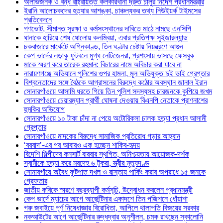
অলাভজনক ও বন্ধ রাষ্ট্রায়ত্ত কলকারখানা দ্রুত চালুর নির্দেশ প্রধানমন্ত্রীর
ইরানি আলোচকদের হত্যার আশঙ্কা, চাঞ্চল্যকর তথ্য নিউইয়র্ক টাইমসের
প্রতিবেদনে
গণভোট, সীমান্ত সুরক্ষা ও কর্মসংস্থানের দাবিতে মাঠে নামছে এনসিপি
ঘানাকে হারিয়ে শেষ ষোলোয় কলম্বিয়া, এবার প্রতিপক্ষ সুইজারল্যান্ড
চকবাজারে মার্কেটে অগ্নিকাণ্ড, তিন ঘণ্টার চেষ্টায় নিয়ন্ত্রণে আগুন
কেপ ভার্দের লড়াকু ফুটবলে মুগ্ধ নেটিজেনরা, প্রশংসায় ভাসছে ফেসবুক
মাকে স্মরণ করে তারেক রহমান: বিচারের নামে অবিচার করা যাবে না
নারায়ণগঞ্জে অভিযানে পুলিশের ওপর হামলা, মূল অভিযুক্ত দুই ভাই গ্রেপ্তার
বিশ্বনেতাদের সঙ্গে বৈঠকে আগ্রাসনের বিরুদ্ধে কঠোর অবস্থান জানাল ইরান
সোনারগাঁওয়ে আসামি ধরতে গিয়ে তিন পুলিশ সদস্যসহ চারজনকে কুপিয়ে জখম
সোনারগাঁওয়ে চেয়ারম্যান প্রার্থী ঘোষনা দেওয়ায় বিএনপি নেতাকে প্রাণনাশের
হুমকির অভিযোগ
সোনারগাঁওয়ে ১০ টাকা চাঁদা না পেয়ে অটোরিকসা চালক হত্যা প্রধান আসামী
গ্রেপ্তার
সোনারগাঁওয়ে মাদকের বিরুদ্ধে সামাজিক প্রতিরোধ গড়ার আহ্বান
‘বরবাদ’-এর পর আবারও এক হচ্ছেন শাকিব-হৃদয়
বিদেশি শিল্পীদের কনসার্ট বারবার স্থগিত, অনিশ্চয়তায় আয়োজক-দর্শক
স্বামীকে হত্যা করে মরদেহ ৬ টুকরা, স্ত্রীর মৃত্যুদণ্ড
সোনারগাঁয়ে অবৈধ ফুটপাত দখল ও রাস্তায় পার্কিং করার অপরাধে ১৫ জনকে
গ্রেফতার
জাতীয় কবিকে স্মরণে বছরব্যাপী কর্মসূচি, উদ্বোধন করলেন প্রধানমন্ত্রী
কেপ ভার্দে ম্যাচের আগে আর্জেন্টিনার একাদশে তিন পজিশনে ধোঁয়াশা
গরু জবাইয়ে পূর্ণ নিষেধাজ্ঞার বিরোধিতা, আপিলে থালাপতি বিজয়ের সরকার
নকআউটের আগে আর্জেন্টিনার রুদ্ধদ্বার অনুশীলন, চমক রাখছেন স্কালোনি