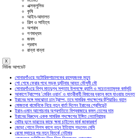
মতামত
এক্সক্লুসিভ
কৃষি
আইন-আদালত
শিল্প ও সাহিত্য
অপরাধ
গণমাধ্যম
জবস
প্রবাস
রান্না বান্না
X
নিউজ আপডেট
সোনারগাঁওয়ে অটোরিকশাচালকের রহস্যজনক মৃত্যু
শো শেষে ফেরার পথে সড়ক দুর্ঘটনায় আহত মৌসুমী মৌ
সোনারগাঁওয়ে বিশ্ব মাতৃদুগ্ধ সপ্তাহ উপলক্ষে র‍্যালি ও সচেতনতামূলক কর্মসূচি
আকাশে ট্রাম্পের ‘মেরিন ওয়ান’ ও যাত্রীবাহী বিমানের দূরত্ব কমে যাওয়ায় তদন্ত
ইরানের সঙ্গে সমঝোতা চান ট্রাম্প, তবে সামরিক পদক্ষেপের হুঁশিয়ারিও বহাল
মোজতবা খামেনিকে নিয়ে নতুন বার্তা দিলেন ইরানের প্রেসিডেন্ট
ইরান-ওমান আলোচনার অগ্রগতিতে বিশ্ববাজারে কমল তেলের দাম
ইরানের বিরুদ্ধে একক সামরিক পদক্ষেপের ইঙ্গিত নেতানিয়াহুর
মেটার ভুলে ভারতের কাছে ক্ষমা চাইলেন মার্ক জাকারবার্গ
জোড়া গোলে লিগস কাপে নতুন ইতিহাস গড়লেন মেসি
রেমো ম্যাচের পর নতুন বিতর্কে নেইমার