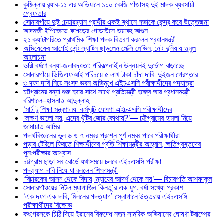
কুমিল্লায় র‍্যাব-১১ এর অভিযানে ১০০ কেজি গাঁজাসহ দুই মাদক ব্যবসায়ী
গ্রেফতার
সোনারগাঁয়ে দুই চেয়ারম্যান প্রার্থীর একই স্থানে সভাকে কেন্দ্র করে উত্তেজনা
আদমজী ইপিজেডে কাপড়ের গোডাউনে ভয়াবহ আগুন
২১ ক্যাটাগরিতে প্রাথমিক শিক্ষা পদক বিতরণ করলেন প্রধানমন্ত্রী
অভিষেকের আগেই সেন্ট স্যাটিন ছাড়লেন লেক্সি লেভিন, নেট দুনিয়ায় তুমুল
আলোচনা
ভারী বর্ষণে বন্যা-জলাবদ্ধতা: পরিকল্পনাহীন উন্নয়নই দুর্ভোগ বাড়াচ্ছে
সোনারগাঁয়ে ডিজিএফআই পরিচয়ে ৫ লাখ টাকা চাঁদা দাবি, দুইজন গ্রেপ্তার
৩ দফা দাবি নিয়ে সংসদ ভবন অভিমুখে এইচএসসি পরীক্ষার্থীদের পদযাত্রা
চট্টগ্রামের বন্যা শুরু হবার সাথে সাথে প্রতিমন্ত্রী হজ্বে আর প্রধানমন্ত্রী
বরিশালে–হাসনাত আব্দুল্লাহ
‘মার্চ টু শিক্ষা মন্ত্রণালয়’ কর্মসূচি ঘোষণা এইচএসসি পরীক্ষার্থীদের
‘লক্ষণ ভালো নয়, এদের খুঁটির জোর কোথায়?’— চট্টগ্রামের হামলা নিয়ে
জামায়াত আমির
পদার্থবিজ্ঞানের ভুল ৬ ও ৭ নম্বর প্রশ্নে পূর্ণ নম্বর পাবে পরীক্ষার্থীরা
পড়ার টেবিলে ফিরতে শিক্ষার্থীদের প্রতি শিক্ষামন্ত্রীর আহ্বান, ক্ষতিগ্রস্তদের
পুনঃপরীক্ষার আশ্বাস
চট্টগ্রাম ছাড়া সব বোর্ডে যথাসময়ে চলবে এইচএসসি পরীক্ষা
পদত্যাগ দাবি নিয়ে যা বললেন শিক্ষামন্ত্রী
‘বিচারকের আসন থেকে বিদায়, ন্যায়ের আদর্শ থেকে নয়’— বিচারপতি আশফাকুল
সোনারগাঁওয়ের লিটল ম্যাগাজিন কিনতু’র এক যুগ, বর্ষা সংখ্যা প্রকাশ
‘এক দফা এক দাবি, মিলনের পদত্যাগ’ স্লোগানে উত্তরায় এইচএসসি
পরীক্ষার্থীদের বিক্ষোভ
কংগ্রেসকে চিঠি দিয়ে ইরানের বিরুদ্ধে নতুন সামরিক অভিযানের ঘোষণা ট্রাম্পের