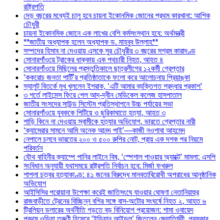
রাষ্ট্রপতি
দেড় বছরের মধ্যেই চালু হবে চায়না ইকোনমিক জোনের প্রথম কারখানা: আশিক
চৌধুরী
চায়না ইকোনমিক জোনে এক লাখের বেশি কর্মসংস্থান হবে: অর্থমন্ত্রী
**জাতীয় অধ্যাপক হলেন অধ্যাপক ড. মাহবুব উল্লাহ**
সম্পদের হিসাব না দেওয়ায় এসকে সুর চৌধুরীর ৩ বছরের সশ্রম কারাদণ্ড
সোনারগাঁওয়ে ট্রাকের ধাক্কায় এক পথচারী নিহত, আহত ৪
সোনারগাঁওয়ে মিছিলের প্রস্তুতিকালে ছাত্রলীগের ১২কর্মী গ্রেপ্তার
‘ককরোচ জনতা পার্টি’র প্রতিষ্ঠাতাকে ফলো করে আলোচনায় প্রিয়াঙ্কা
স্যালুট বিতর্কে মুখ খুললেন ইশরাক, ‘এটি আমার ব্যক্তিগত শ্রদ্ধার প্রকাশ’
৩ শর্তে লাইসেন্স ফিরে পেল আদ্-দ্বীন মেডিকেল কলেজ হাসপাতাল
জাতীয় সংসদের সাউন্ড সিস্টেম প্রতিস্থাপনে উচ্চ পর্যায়ের সভা
সোনারগাঁওয়ে যুবককে পিটিয়ে ও ছুরিকাঘাতে হত্যা, আহত ৩
শাড়ি কিনে না দেওয়ায় স্বামীকে হত্যার অভিযোগ, ভারতে গ্রেপ্তার নারী
‘ক্যামেরার সামনে আমি অনেক আনন্দ পাই’—কাজী নওশাবা আহমেদ
নেপালে চলবে ভারতের ২০০ ও ৫০০ রুপির নোট, প্রায় এক দশক পর নিয়মে
পরিবর্তন
যৌথ বাহিনীর ক্যাম্পে পানির লাইনে বিষ, ‘স্পেশাল পাওয়ার অ্যাক্টে’ মামলা: এসপি
সংবিধান অনুযায়ী যথাসময়ে রাষ্ট্রপতি নির্বাচন হবে: মির্জা ফখরুল
শাপলা চত্বর হত্যাকাণ্ড: ৪১ জনের বিরুদ্ধে মানবতাবিরোধী অপরাধের আনুষ্ঠানিক
অভিযোগ
আইসিসির পরোয়ানা উপেক্ষা করেই জাতিসংঘে যাওয়ার ঘোষণা নেতানিয়াহুর
রাজবাড়ীতে ট্রেনের বিচ্ছিন্ন বগির সঙ্গে বাস-অটোর সংঘর্ষে নিহত ২, আহত ৬
ট্রিলিয়ন ডলারের অর্থনীতি গড়তে বড় বিনিয়োগ প্রয়োজন: শামা ওবায়েদ
প্রথম ওড়িয়া তরুণী হিসেবে ‘ইন্ডিয়ান আইডল’ জিতলেন জ্যোতির্ময়ী, পুরস্কার