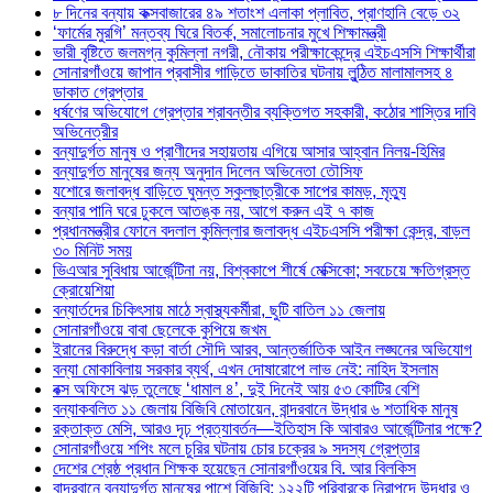
৮ দিনের বন্যায় কক্সবাজারের ৪৯ শতাংশ এলাকা প্লাবিত, প্রাণহানি বেড়ে ৩২
‘ফার্মের মুরগি’ মন্তব্য ঘিরে বিতর্ক, সমালোচনার মুখে শিক্ষামন্ত্রী
ভারী বৃষ্টিতে জলমগ্ন কুমিল্লা নগরী, নৌকায় পরীক্ষাকেন্দ্রে এইচএসসি শিক্ষার্থীরা
সোনারগাঁওয়ে জাপান প্রবাসীর গাড়িতে ডাকাতির ঘটনায় লুন্ঠিত মালামালসহ ৪
ডাকাত গ্রেপ্তার
ধর্ষণের অভিযোগে গ্রেপ্তার শ্রাবন্তীর ব্যক্তিগত সহকারী, কঠোর শাস্তির দাবি
অভিনেত্রীর
বন্যাদুর্গত মানুষ ও প্রাণীদের সহায়তায় এগিয়ে আসার আহ্বান নিলয়-হিমির
বন্যাদুর্গত মানুষের জন্য অনুদান দিলেন অভিনেতা তৌসিফ
যশোরে জলাবদ্ধ বাড়িতে ঘুমন্ত স্কুলছাত্রীকে সাপের কামড়, মৃত্যু
বন্যার পানি ঘরে ঢুকলে আতঙ্ক নয়, আগে করুন এই ৭ কাজ
প্রধানমন্ত্রীর ফোনে বদলাল কুমিল্লার জলাবদ্ধ এইচএসসি পরীক্ষা কেন্দ্র, বাড়ল
৩০ মিনিট সময়
ভিএআর সুবিধায় আর্জেন্টিনা নয়, বিশ্বকাপে শীর্ষে মেক্সিকো; সবচেয়ে ক্ষতিগ্রস্ত
ক্রোয়েশিয়া
বন্যার্তদের চিকিৎসায় মাঠে স্বাস্থ্যকর্মীরা, ছুটি বাতিল ১১ জেলায়
সোনারগাঁওয়ে বাবা ছেলেকে কুপিয়ে জখম
ইরানের বিরুদ্ধে কড়া বার্তা সৌদি আরব, আন্তর্জাতিক আইন লঙ্ঘনের অভিযোগ
বন্যা মোকাবিলায় সরকার ব্যর্থ, এখন দোষারোপে লাভ নেই: নাহিদ ইসলাম
বক্স অফিসে ঝড় তুলেছে ‘ধামাল ৪’, দুই দিনেই আয় ৫৩ কোটির বেশি
বন্যাকবলিত ১১ জেলায় বিজিবি মোতায়েন, বান্দরবানে উদ্ধার ৬ শতাধিক মানুষ
রক্তাক্ত মেসি, আরও দৃঢ় প্রত্যাবর্তন—ইতিহাস কি আবারও আর্জেন্টিনার পক্ষে?
সোনারগাঁওয়ে শপিং মলে চুরির ঘটনায় চোর চক্রের ৯ সদস্য গ্রেপ্তার
দেশের শ্রেষ্ঠ প্রধান শিক্ষক হয়েছেন সোনারগাঁওয়ের বি. আর বিলকিস
বান্দরবানে বন্যাদুর্গত মানুষের পাশে বিজিবি: ১২২টি পরিবারকে নিরাপদে উদ্ধার ও