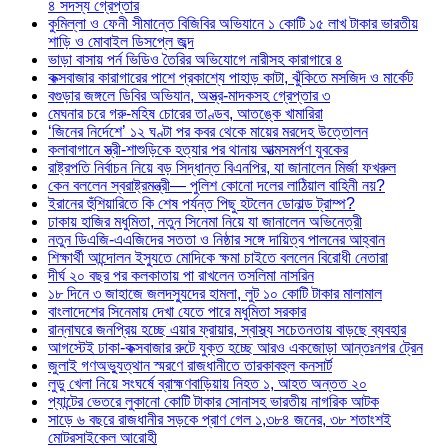
৪ সদস্য গ্রেপ্তার
কুমিল্লা ও ফেনী সীমান্তে বিজিবির অভিযানে ১ কোটি ১৫ লাখ টাকার ভারতীয়
শাড়ি ও মোবাইল ডিসপ্লে জব্দ
ভাড়া বাসায় পর্ন ভিডিও তৈরির অভিযোগে নারীসহ কারাগারে ৪
কক্সবাজার কারাগারের পাশে প্রকাশ্যে পাহাড় কাটা, ঝুঁকিতে মসজিদ ও মার্কেট
বগুড়ার জঙ্গলে ডিবির অভিযান, অস্ত্র-মাদকসহ গ্রেপ্তার ৩
মেঘনার চরে গরু-মহিষ চোরের তাণ্ডব, আতঙ্কে খামারিরা
‘জিনের নির্দেশে’ ১২ ঘণ্টা পর কবর থেকে মায়ের মরদেহ উত্তোলন
কলাবাগানে স্ত্রী-শাশুড়িকে হত্যার পর থানায় আত্মসমর্পণ যুবকের
রাষ্ট্রপতি নির্বাচন নিয়ে বড় সিদ্ধান্ত বিএনপির, যা জানালেন মির্জা ফখরুল
কেন বললেন স্বরাষ্ট্রমন্ত্রী— পুলিশ কোনো দলের লাঠিয়াল বাহিনী নয়?
ইরানের হুঁশিয়ারিতে কি শেষ পর্যন্ত পিছু হটলেন ডোনাল্ড ট্রাম্প?
ঢাকায় হাজির মধুমিতা, নতুন সিনেমা নিয়ে যা জানালেন অভিনেত্রী
নতুন ডিএজি-এএজিদের সততা ও নিষ্ঠার সঙ্গে দায়িত্ব পালনের আহ্বান
শিক্ষার্থী আন্দোলন ইস্যুতে মোদিকে ক্ষমা চাইতে বললেন বিরোধী নেতারা
দীর্ঘ ২০ বছর পর কলকাতায় পা রাখলেন তসলিমা নাসরিন
১৮ দিনে ৩ জাহাজে জলদস্যুদের হামলা, লুট ১০ কোটি টাকার মালামাল
বাংলাদেশের সিনেমায় দেখা যেতে পারে মধুমিতা সরকার
রান্নাঘরে জনপ্রিয় হচ্ছে এয়ার ফ্রায়ার, স্বাস্থ্য সচেতনতায় বাড়ছে ব্যবহার
আগস্টেই ঢাকা-কক্সবাজার রুটে যুক্ত হচ্ছে আরও একজোড়া আন্তঃনগর ট্রেন
জুলাই গণঅভ্যুত্থান স্মরণে রাজধানীতে তারকাবহুল কনসার্ট
লুডু খেলা নিয়ে সংঘর্ষে ব্রাহ্মণবাড়িয়ায় নিহত ১, আহত অন্তত ২০
প্যান্টের ভেতরে লুকানো কোটি টাকার সোনাসহ ভারতীয় নাগরিক আটক
সাড়ে ৬ বছরে রাজধানীর সড়কে প্রাণ গেল ১,৩৮৪ জনের, ৩৮ শতাংশই
মোটরসাইকেল আরোহী