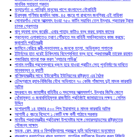
মানবিক সহায়তা প্রদান
বন্যাদুর্গত ও পানিবন্দি মানুষের পাশে বাংলাদেশ নৌবাহিনী
চিরসবুজ পূর্ণিমার জন্মদিন আজ, ৪৫ বছরে পা রাখলেন জনপ্রিয় এই নায়িকা
সোনারগাঁও থেকে আত্মসাৎ হওয়া ৭৫০ কার্টন সয়াবিন তেল উদ্ধার, প্রতারক ট্রাক
চালক গ্রেপ্তার
বালু ব্যবসা বন্ধ করেছি, এবার পাহাড় কাটাও বন্ধ করব: হুমাম কাদের
প্রত্যন্ত এলাকাতেও ত্রাণ পৌঁছাতে সব বাহিনী সমন্বিতভাবে কাজ করছে:
জ্বালানি প্রতিমন্ত্রী
জামিনে বেরিয়ে স্ত্রী-সন্তানসহ ৬ জনকে হত্যা, অভিযুক্ত পলাতক
ইন্টার্নদের হাত ধরেই চিকিৎসায় বিদেশমুখিতা বন্ধ হবে: প্রধানমন্ত্রী তারেক রহমান
গজারিয়ায় যাত্রা শুরু করল ‘ন্যাচার লাউঞ্জ’
পানাম নগরীর প্রবেশদ্বারে ধ্বংস হয়ে যাওয়া প্রাচীন সেতু পুননির্মাণের দাবিতে
মানববন্ধন ও র‌্যালী
বাণিজ্যমন্ত্রীর সাথে ইউরোপীয় ইউনিয়নের রাষ্ট্রদূত এর বৈঠক
চৌদ্দগ্রামে র‌্যাব-বিজিবির যৌথ অভিযানে ৭০ কেজি গাঁজাসহ দুই মাদক কারবারি
আটক
সুন্দরবনে বড় জাহাঙ্গীর বাহিনীর ৩ সদস্যের আত্মসমর্পণ, উদ্ধার জিম্মি জেলে
ধোঁকামুক্ত ও জবাবদিহিমূলক রাজনীতি প্রতিষ্ঠাই জামায়াতের লক্ষ্য : সেলিম
উদ্দিন
যশোরগামী ১৪ হাজার ৫০০ পিস ইয়াবাসহ ৪ মাদক কারবারি আটক
আগামী ৫ বছরে বিদেশে ১ কোটি দক্ষ কর্মী পাঠাবে সরকার
মাননীয় প্রধানমন্ত্রীর প্রতিরক্ষা উপদেষ্টার সঙ্গে নেদারল্যান্ডসের রাষ্ট্রদূতের
সৌজন্য সাক্ষাৎ
সড়ক, রেল, বন্দর ও বিশ্ববিদ্যালয় প্রকল্পে ভূমি অধিগ্রহণ অনুমোদন
বান্দরবানে বন্যার্তদের খাদ্য সহায়তা, শতাধিক পর্যটককে উদ্ধার করল বিজিবি