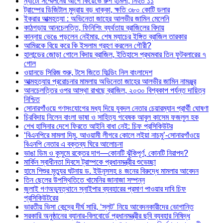
ন্যাটো সম্মেলনের আগে কিয়েভে রুশ হামলা, নিহত ১১
ট্রাম্পের ডিজিটাল মুদ্রায় বড় ধাক্কা, ক্ষতি ৩৮০ কোটি ডলার
ইকরার আত্মহত্যা : অভিনেতা জাহের আলভীর জামিন মেলেনি
কাঠগড়ায় আনচেলত্তি, ফিনিশিং ব্যর্থতায় ব্রাজিলের বিদায়
কান্নায় ভেঙে পড়লেন নেইমার, শেষ ম্যাচের ইঙ্গিত ব্রাজিল তারকার
আমিরকে বিয়ে করে কি ইসলাম গ্রহণ করলেন গৌরী?
হালান্ডের জোড়া গোলে বিদায় ব্রাজিল, ইতিহাসে প্রথমবার তিন ফুটবলারের ৭
গোল
ওয়ানডে সিরিজ শুরু, টসে জিতে ফিল্ডিং নিল বাংলাদেশ
আত্মহত্যায় প্ররোচনার মামলায় অভিনেতা জাহের আলভীর জামিন নামঞ্জুর
আনচেলত্তির ওপর আস্থা রাখছে ব্রাজিল, ২০৩০ বিশ্বকাপ পর্যন্ত দায়িত্ব
নিশ্চিত
সোনারগাঁওয়ে গণসংযোগের মধ্য দিয়ে যুবদল নেতার চেয়ারম্যান প্রার্থী ঘোষণা
চিরবিদায় নিলেন বাংলা ভাষা ও সাহিত্য গবেষক আবুল কাসেম ফজলুল হক
শেখ হাসিনার দেশে ফিরতে আইনি বাধা নেই: চিফ প্রসিকিউটর
‘বিএনপিরে মামলা দিমু, আওয়ামী লীগরে কোলে লইয়া নাচমু’-সোনারগাঁওয়ে
বিএনপি নেতার এ বক্তব্য ঘিরে আলোচনা
ভাঙা ডিম ও কুসুমে রক্তের দাগ—কোনটি ঝুঁকিপূর্ণ, কোনটি নিরাপদ?
মার্কিন স্বাধীনতা দিবসে ট্রাম্পকে প্রধানমন্ত্রীর শুভেচ্ছা
হামে শিশুর মৃত্যুর ঘটনায় ড. ইউনূসসহ ৪ জনের বিরুদ্ধে মামলার আবেদন
তিন ছেলের উপস্থিতিতে খামেনির জানাজা সম্পন্ন
জুলাই গণঅভ্যুত্থানে স্নাইপার ব্যবহারের প্রমাণ পাওয়ার দাবি চিফ
প্রসিকিউটরের
ভারতীয় ভিসা কেন্দ্রে দীর্ঘ সারি, ‘স্লট’ নিয়ে আবেদনকারীদের ভোগান্তি
সরকারি অনুষ্ঠানের ব্যানার-বিলবোর্ডে প্রধানমন্ত্রীর ছবি ব্যবহার নিষিদ্ধ