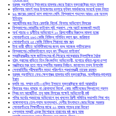
হরমুজ প্রণালিতে ট্যাংকারে হামলার জেরে ইরানে যুক্তরাষ্ট্রের নতুন হামলা
কুমিল্লায় আদর্শ সদর উপজেলার ধনপুরে ফুটবল সমর্থকদের সংঘর্ষে যুবক নিহত
৯৬ বছরের রেকর্ডে ভাগ বসালেন মেসি, বিশ্বকাপে গড়লেন আরও এক অনন্য
ইতিহাস
আর্জেন্টিনার জয় নিয়ে রেফারিং বিতর্ক, ফিফায় অভিযোগ মিসরের
বিশ্বকাপের কোয়ার্টার ফাইনাল সূচি প্রকাশ, শেষ আটে জমজমাট লড়াই
অর্থ পাচার ও দুর্নীতির অভিযোগে ১০ শিল্পগোষ্ঠীর বিরুদ্ধে মামলা হচ্ছে
সোনারগাঁওয়ে ২৬৩ কেজি নিষিদ্ধ পলিথিন ব্যাগ জব্দ, জরিমানা
সোনারগাঁওয়ে ২৫ কেজি নিষিদ্ধ পিরানহা মাছ জব্দ
টানা ভারী বৃষ্টিতে অনির্দিষ্টকালের জন্য বন্ধ সাজেক পর্যটনকেন্দ্র
বিশ্বকাপের সেমিফাইনালে নতুন বল ‘ট্রিওন্ডা ফাইনাল’
স্বরাষ্ট্রমন্ত্রীর সঙ্গে জাতিসংঘের জঁ-পিয়েরে লাক্রোয়ার দ্বিপাক্ষিক বৈঠক
হঠাৎ গ্রামের বাড়িতে তিন কিংবদন্তি অভিনেত্রী, যশোরে ববিতা-সুচন্দা-চম্পা
অক্টোবরে শুরু হতে পারে স্থানীয় সরকার নির্বাচন, জানালেন তথ্য উপদেষ্টা
সেনাবাহিনীর গ্রীষ্মকালীন মহড়া পরিদর্শনে প্রধানমন্ত্রী তারেক রহমান
হরমুজ প্রণালিতে ফের ক্ষেপণাস্ত্র হামলার দাবি যুক্তরাষ্ট্রের, অস্বীকার-ব্যাখ্যায়
ইরান
হুমকি নয়, সম্মান চাই—চুক্তি ইস্যুতে যুক্তরাষ্ট্রকে বার্তা আরাঘচির
বিদায়ের পরও থামছে না রোনালদো বিতর্ক, কোচ মার্টিনেজের সিদ্ধান্তে প্রশ্ন
প্রিয় দল আর্জেন্টিনা, তবু আজ মিশরের পক্ষেই অভিনেত্রী বর্ষা
পলির অর্থের প্রভাবের অভিযোগে মুখ খুললেন শিল্পী সমিতির সভাপতি শিবা শানু
বঙ্গোপসাগরে তেল-গ্যাস অনুসন্ধান, দেশীয় উৎপাদনে জোর দিচ্ছে সরকার
সোনারগাঁওয়ে শিক্ষার্থীদের মাঝে ২০ হাজার গাছের চারা বিতরণ
প্লেব্যাক সম্রাট এন্ড্রু কিশোরকে হারানোর ষষ্ঠ বছর আজ