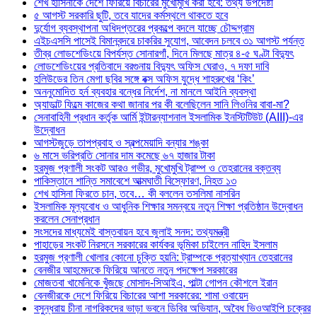
শেখ হাসিনাকে দেশে ফিরিয়ে বিচারের মুখোমুখি করা হবে: তথ্য উপদেষ্টা
৫ আগস্ট সরকারি ছুটি, তবে যাদের কর্মস্থলে থাকতে হবে
দুর্যোগ ব্যবস্থাপনা অধিদপ্তরের প্রকল্পে বদলে যাচ্ছে চৌদ্দগ্রাম
এইচএসসি পাসেই বিমানবন্দরে চাকরির সুযোগ, আবেদন চলবে ৩১ আগস্ট পর্যন্ত
তীব্র লোডশেডিংয়ে বিপর্যস্ত সোনারগাঁ, দিনে মিলছে মাত্র ৪-৫ ঘণ্টা বিদ্যুৎ
লোডশেডিংয়ের প্রতিবাদে বরগুনায় বিদ্যুৎ অফিস ঘেরাও, ৭ দফা দাবি
হলিউডের তিন মেগা ছবির সঙ্গে বক্স অফিস যুদ্ধে শাহরুখের ‘কিং’
অননুমোদিত হর্ন ব্যবহার বন্ধের নির্দেশ, না মানলে আইনি ব্যবস্থা
অ্যাডাল্ট ফিল্মে কাজের কথা জানার পর কী বলেছিলেন সানি লিওনির বাবা-মা?
সেনাবাহিনী প্রধান কর্তৃক আর্মি ইন্টারন্যাশনাল ইসলামিক ইনস্টিটিউট (AIII)-এর
উদ্বোধন
আগস্টজুড়ে তাপপ্রবাহ ও স্বল্পমেয়াদি বন্যার শঙ্কা
৬ মাসে ভরিপ্রতি সোনার দাম কমেছে ৬৭ হাজার টাকা
হরমুজ প্রণালী সংকট আরও গভীর, মুখোমুখি ট্রাম্প ও তেহরানের বক্তব্য
পাকিস্তানে শান্তি সমাবেশে আত্মঘাতী বিস্ফোরণ, নিহত ১৩
শেখ হাসিনা ফিরতে চান, তবে… কী বললেন তসলিমা নাসরিন
ইসলামিক মূল্যবোধ ও আধুনিক শিক্ষার সমন্বয়ে নতুন শিক্ষা প্রতিষ্ঠান উদ্বোধন
করলেন সেনাপ্রধান
সংসদের মাধ্যমেই বাস্তবায়ন হবে জুলাই সনদ: তথ্যমন্ত্রী
পাহাড়ের সংকট নিরসনে সরকারের কার্যকর ভূমিকা চাইলেন নাহিদ ইসলাম
হরমুজ প্রণালী খোলার কোনো চুক্তি হয়নি: ট্রাম্পকে প্রত্যাখ্যান তেহরানের
বেনজীর আহমেদকে ফিরিয়ে আনতে নতুন পদক্ষেপ সরকারের
মোজতবা খামেনিকে খুঁজছে মোসাদ-সিআইএ, পাল্টা গোপন কৌশলে ইরান
বেনজীরকে দেশে ফিরিয়ে বিচারের আশা সরকারের: শামা ওবায়েদ
বসুন্ধরায় চীনা নাগরিকদের ভাড়া ভবনে ডিবির অভিযান, অবৈধ ভিওআইপি চক্রের