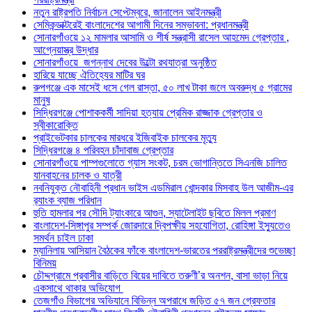
নতুন রাষ্ট্রপতি নির্বাচন সেপ্টেম্বরে, জানালেন আইনমন্ত্রী
সেমিকন্ডাক্টরেই বাংলাদেশের আগামী দিনের সম্ভাবনা: প্রধানমন্ত্রী
সোনারগাঁওয়ে ১২ মামলার আসামি ও শীর্ষ সন্ত্রাসী রাসেল আহমেদ গ্রেপ্তার ,
আগ্নেয়াস্ত্র উদ্ধার
সোনারগাঁওয়ে জগন্নাথ দেবের উল্টো রথযাত্রা অনুষ্ঠিত
হারিয়ে যাচ্ছে ঐতিহ্যের মাটির ঘর
রুপগঞ্জে এক মাসেই ধসে গেল রাস্তা, ৫০ লাখ টাকা জলে অবরুদ্ধ ৫ গ্রামের
মানুষ
সিদ্ধিরগঞ্জে পোশাককর্মী সাদিয়া হত্যায় প্রেমিক রাজ্জাক গ্রেপ্তার ও
স্বীকারোক্তি
প্রাইভেটকার চালকের মারধরে ইজিবাইক চালকের মৃত্যু
সিদ্ধিরগঞ্জে ৪ পরিবহন চাঁদাবাজ গ্রেপ্তার
সোনারগাঁওয়ে পাম্পগুলোতে গ্যাস সংকট, চরম ভোগান্তিতে সিএনজি চালিত
যানবাহনের চালক ও যাত্রী
নবনিযুক্ত নৌবাহিনী প্রধান ভাইস এডমিরাল খোন্দকার মিসবাহ উল আজীম-এর
র‍্যাংক ব্যাজ পরিধান
হুতি হামলার পর সৌদি ট্যাংকারে আগুন, স্যাটেলাইট ছবিতে মিলল প্রমাণ
বাংলাদেশ-সিঙ্গাপুর সম্পর্ক জোরদারে দ্বিপক্ষীয় সহযোগিতা, রোহিঙ্গা ইস্যুতেও
সমর্থন চাইল ঢাকা
ম্যানিলায় আসিয়ান বৈঠকের ফাঁকে বাংলাদেশ-ভারতের পররাষ্ট্রমন্ত্রীদের শুভেচ্ছা
বিনিময়
চৌদ্দগ্রামে প্রবাসীর বাড়িতে বিয়ের দাবিতে তরুণী’র অনশন, বাসা ভাড়া নিয়ে
একসাথে থাকার অভিযোগ
তেজগাঁও বিভাগের অভিযানে বিভিন্ন অপরাধে জড়িত ৫৭ জন গ্রেফতার