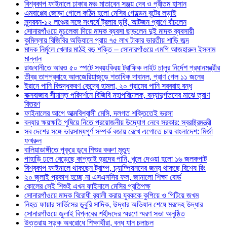
বিশ্বকাপ ফাইনালে ঢাকার মঞ্চ মাতাবেন সঞ্জয় দেব ও প্রীতম হাসান
এমবাপ্পের জোড়া গোলে কঠিন হলো মেসির গোল্ডেন বুটের লড়াই
সুন্দরবন-১২ লঞ্চের সঙ্গে সংঘর্ষে ট্রলার ডুবি, আটজন প্রাণে বাঁচলেন
সোনারগাঁওয়ে মুচলেকা দিয়ে মাদক ব্যবসা ছাড়লেন দুই মাদক ব্যবসায়ী
কুমিল্লায় বিজিবির অভিযানে প্রায় ৭৫ লাখ টাকার ভারতীয় শাড়ি জব্দ
মাদক নির্মূলে খেলার মাঠই বড় শক্তি – সোনারগাঁওয়ে এমপি আজহারুল ইসলাম
মান্নান
রাজধানীতে আরও ৫০ স্পটে স্বয়ংক্রিয় ট্রাফিক লাইট চালুর নির্দেশ প্রধানমন্ত্রীর
তীব্র তাপপ্রবাহে আলজেরিয়াজুড়ে শতাধিক দাবানল, প্রাণ গেল ১১ জনের
ইরানে পানি বিশুদ্ধকরণ কেন্দ্রে হামলা, ২০ গ্রামের পানি সরবরাহ বন্ধ
কক্সবাজার সীমান্ত পরিদর্শনে বিজিবি মহাপরিচালক, বন্যাদুর্গতদের মাঝে ত্রাণ
বিতরণ
ফাইনালের আগে আত্মবিশ্বাসী মেসি, দলগত শক্তিতেই ভরসা
বন্যার ক্ষয়ক্ষতি পুষিয়ে নিতে প্রয়োজনীয় উদ্যোগ নেবে সরকার: স্বরাষ্ট্রমন্ত্রী
সব দেশের সঙ্গে ভারসাম্যপূর্ণ সম্পর্ক বজায় রেখে এগোতে চায় বাংলাদেশ: মির্জা
ফখরুল
বালিয়াডাঙ্গীতে পুকূরে ডুবে শিশুর করুণ মৃত্যু
পাহাড়ি ঢলে বেড়েছে কাপ্তাই হ্রদের পানি, খুলে দেওয়া হলো ১৬ জলকপাট
বিশ্বকাপ ফাইনালে থাকছেন ট্রাম্প, চ্যাম্পিয়নদের জন্য থাকছে বিশেষ রিং
২০ জুলাই প্রকাশ হচ্ছে না এসএসসির ফল, জানালো শিক্ষা বোর্ড
কোলের সেই শিশুই এখন ফাইনালে মেসির প্রতিপক্ষ
সোনারগাঁওয়ে মাদক বিরোধী র‌্যালী করায় যুবককে কুপিয়ে ও পিটিয়ে জখম
নিহত ফায়ার সার্ভিসের ডুবুরি সাদিক, উদ্ধার অভিযান শেষে মরদেহ উদ্ধার
সোনারগাঁওয়ে জুলাই বিপ্লবের শহীদদের স্মরণে স্মরণ সভা অনুষ্ঠিত
উত্তরায় সড়ক অবরোধে শিক্ষার্থীরা, বন্ধ যান চলাচল