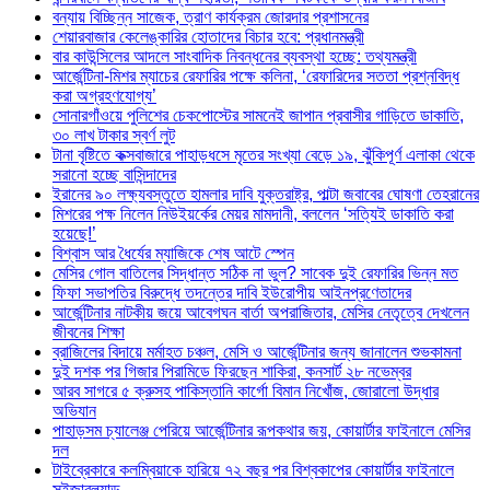
বন্যায় বিচ্ছিন্ন সাজেক, ত্রাণ কার্যক্রম জোরদার প্রশাসনের
শেয়ারবাজার কেলেঙ্কারির হোতাদের বিচার হবে: প্রধানমন্ত্রী
বার কাউন্সিলের আদলে সাংবাদিক নিবন্ধনের ব্যবস্থা হচ্ছে: তথ্যমন্ত্রী
আর্জেন্টিনা-মিশর ম্যাচের রেফারির পক্ষে কলিনা, ‘রেফারিদের সততা প্রশ্নবিদ্ধ
করা অগ্রহণযোগ্য’
সোনারগাঁওয়ে পুলিশের চেকপোস্টের সামনেই জাপান প্রবাসীর গাড়িতে ডাকাতি,
৩০ লাখ টাকার স্বর্ণ লুট
টানা বৃষ্টিতে কক্সবাজারে পাহাড়ধসে মৃতের সংখ্যা বেড়ে ১৯, ঝুঁকিপূর্ণ এলাকা থেকে
সরানো হচ্ছে বাসিন্দাদের
ইরানের ৯০ লক্ষ্যবস্তুতে হামলার দাবি যুক্তরাষ্ট্র, পাল্টা জবাবের ঘোষণা তেহরানের
মিশরের পক্ষ নিলেন নিউইয়র্কের মেয়র মামদানী, বললেন ‘সত্যিই ডাকাতি করা
হয়েছে!’
বিশ্বাস আর ধৈর্যের ম্যাজিকে শেষ আটে স্পেন
মেসির গোল বাতিলের সিদ্ধান্ত সঠিক না ভুল? সাবেক দুই রেফারির ভিন্ন মত
ফিফা সভাপতির বিরুদ্ধে তদন্তের দাবি ইউরোপীয় আইনপ্রণেতাদের
আর্জেন্টিনার নাটকীয় জয়ে আবেগঘন বার্তা অপরাজিতার, মেসির নেতৃত্বে দেখলেন
জীবনের শিক্ষা
ব্রাজিলের বিদায়ে মর্মাহত চঞ্চল, মেসি ও আর্জেন্টিনার জন্য জানালেন শুভকামনা
দুই দশক পর গিজার পিরামিডে ফিরছেন শাকিরা, কনসার্ট ২৮ নভেম্বর
আরব সাগরে ৫ ক্রুসহ পাকিস্তানি কার্গো বিমান নিখোঁজ, জোরালো উদ্ধার
অভিযান
পাহাড়সম চ্যালেঞ্জ পেরিয়ে আর্জেন্টিনার রূপকথার জয়, কোয়ার্টার ফাইনালে মেসির
দল
টাইব্রেকারে কলম্বিয়াকে হারিয়ে ৭২ বছর পর বিশ্বকাপের কোয়ার্টার ফাইনালে
সুইজারল্যান্ড