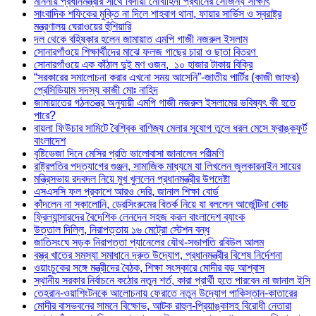
মাননীয় প্রধানমন্ত্রীর সাথে বিদায়ী নৌবাহিনী প্রধানের সৌজন্য সাক্ষাৎ
সাংবাদিক শফিকের মুক্তি না দিলে শাহবাগ থানা, ফায়ার সার্ভিস ও স্বরাষ্ট্র
মন্ত্রণালয় ঘেরাওয়ের হুঁশিয়ারি
দল থেকে বহিষ্কার হলেন জামায়াত এমপি গাজী নজরুল ইসলাম
সোনারগাঁওয়ে শিক্ষার্থীদের মাঝে ফলজ গাছের চারা ও ছাতা বিতরণ ​
সোনারগাঁওয়ে এক কাঁঠাল দুই মণ ওজন, ১০ হাজার টাকায় বিক্রি
“সরকারের সমালোচনা করার এখনো সময় আসেনি”-জাতীয় পার্টির (কাজী জাফর)
প্রেসিডিয়াম সদস্য কাজী মোঃ নাহিদ
জামায়াতের গঠনতন্ত্র অনুযায়ী এমপি গাজী নজরুল ইসলামের ভবিষ্যৎ কী হতে
পারে?
বায়লা ফিউচার সামিটে বৈশ্বিক বাণিজ্য মেলার সুযোগ তুলে ধরল মেসে ফ্রাঙ্কফুর্ট
বাংলাদেশ
বৃষ্টিভেজা দিনে মেসির প্রতি ভালোবাসা জানালেন পরীমণি
রাষ্ট্রপতির পদত্যাগের গুঞ্জন, সামাজিক মাধ্যমে যা লিখলেন জুলকারনাইন সায়ের
মন্ত্রিসভায় রদবদল নিয়ে মুখ খুললেন প্রধানমন্ত্রীর উপদেষ্টা
এসএসসি ফল প্রকাশে আরও দেরি, জানাল শিক্ষা বোর্ড
কাঁদলেন না স্কালোনি, ড্রেসিংরুমের বিতর্ক নিয়ে যা বললেন আর্জেন্টিনা কোচ
ফ্রিল্যান্সারদের বৈদেশিক লেনদেন সহজ করল বাংলাদেশ ব্যাংক
উত্তাল দিল্লি, নিরাপত্তায় ১৬ মেট্রো স্টেশন বন্ধ
জাতিসংঘে সড়ক নিরাপত্তা প্যানেলের যৌথ-সভাপতি রবিউল আলম
বস্ত্র খাতের সমস্যা সমাধানে দ্রুত উদ্যোগ, প্রধানমন্ত্রীর বিশেষ নির্দেশনা
ওয়াংচুকের সঙ্গে মন্ত্রীদের বৈঠক, শিক্ষা সংস্কারে মোদীর বড় আশ্বাস
স্থানীয় সরকার নির্বাচনে কঠোর নতুন শর্ত, কারা প্রার্থী হতে পারবেন না জানাল ইসি
তেহরান-ওয়াশিংটনকে আলোচনায় ফেরাতে নতুন উদ্যোগ পাকিস্তান-কাতারের
মোদীর বাসভবনের সামনে বিক্ষোভ, আটক রাহুল-প্রিয়াঙ্কাসহ বিরোধী নেতারা