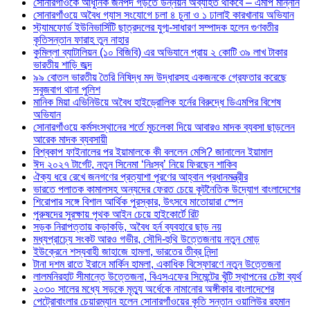
সোনারগাঁওকে আধুনিক জনপদ গড়তে উন্নয়ন অব্যাহত থাকবে – এমপি মান্নান
সোনারগাঁওয়ে অবৈধ গ্যাস সংযোগে চলা ৪ চুনা ও ১ ঢালাই কারখানায় অভিযান
স্ট্যামফোর্ড ইউনিভার্সিটি ছাত্রদলের যুগ্ম-সাধারণ সম্পাদক হলেন গুণবতীর
কৃতিসন্তান ফারাহ তুন নাহার
কুমিল্লা ব্যাটালিয়ন (১০ বিজিবি) এর অভিযানে প্রায় ২ কোটি ৩৯ লাখ টাকার
ভারতীয় শাড়ি জব্দ
৯৯ বোতল ভারতীয় তৈরি নিষিদ্ধ মদ উদ্ধারসহ একজনকে গ্রেফতার করেছে
সবুজবাগ থানা পুলিশ
মানিক মিয়া এভিনিউয়ে অবৈধ হাইড্রোলিক হর্নের বিরুদ্ধে ডিএমপির বিশেষ
অভিযান
সোনারগাঁওয়ে কর্মসংস্থানের শর্তে মুচলেকা দিয়ে আবারও মাদক ব্যবসা ছাড়লেন
আরেক মাদক ব্যবসায়ী
বিশ্বকাপ ফাইনালের পর ইয়ামালকে কী বললেন মেসি? জানালেন ইয়ামাল
ঈদ ২০২৭ টার্গেট, নতুন সিনেমা ‘নিঃস্ব’ নিয়ে ফিরছেন শাকিব
ঐক্য ধরে রেখে জনগণের প্রত্যাশা পূরণের আহ্বান প্রধানমন্ত্রীর
ভারতে পলাতক কামালসহ অন্যদের ফেরত চেয়ে কূটনৈতিক উদ্যোগ বাংলাদেশের
শিরোপার সঙ্গে বিশাল আর্থিক পুরস্কার, উৎসবে মাতোয়ারা স্পেন
পুরুষদের সুরক্ষায় পৃথক আইন চেয়ে হাইকোর্টে রিট
সড়ক নিরাপত্তায় কড়াকড়ি, অবৈধ হর্ন ব্যবহারে ছাড় নয়
মধ্যপ্রাচ্যে সংকট আরও গভীর, সৌদি-হুথি উত্তেজনায় নতুন মোড়
ইউক্রেনে শস্যবাহী জাহাজে হামলা, ভারতের তীব্র নিন্দা
টানা দশম রাতে ইরানে মার্কিন হামলা, একাধিক বিস্ফোরণে নতুন উত্তেজনা
লালমনিরহাট সীমান্তে উত্তেজনা, বিএসএফের সিমেন্টের খুঁটি স্থাপনের চেষ্টা ব্যর্থ
২০৩০ সালের মধ্যে সড়কে মৃত্যু অর্ধেকে নামানোর অঙ্গীকার বাংলাদেশের
পেট্রোবাংলার চেয়ারম্যান হলেন সোনারগাঁওয়ের কৃতি সন্তান ওয়ালিউর রহমান