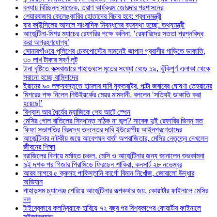
বন্যায় বিচ্ছিন্ন সাজেক, ত্রাণ কার্যক্রম জোরদার প্রশাসনের
শেয়ারবাজার কেলেঙ্কারির হোতাদের বিচার হবে: প্রধানমন্ত্রী
বার কাউন্সিলের আদলে সাংবাদিক নিবন্ধনের ব্যবস্থা হচ্ছে: তথ্যমন্ত্রী
আর্জেন্টিনা-মিশর ম্যাচের রেফারির পক্ষে কলিনা, ‘রেফারিদের সততা প্রশ্নবিদ্ধ
করা অগ্রহণযোগ্য’
সোনারগাঁওয়ে পুলিশের চেকপোস্টের সামনেই জাপান প্রবাসীর গাড়িতে ডাকাতি,
৩০ লাখ টাকার স্বর্ণ লুট
টানা বৃষ্টিতে কক্সবাজারে পাহাড়ধসে মৃতের সংখ্যা বেড়ে ১৯, ঝুঁকিপূর্ণ এলাকা থেকে
সরানো হচ্ছে বাসিন্দাদের
ইরানের ৯০ লক্ষ্যবস্তুতে হামলার দাবি যুক্তরাষ্ট্র, পাল্টা জবাবের ঘোষণা তেহরানের
মিশরের পক্ষ নিলেন নিউইয়র্কের মেয়র মামদানী, বললেন ‘সত্যিই ডাকাতি করা
হয়েছে!’
বিশ্বাস আর ধৈর্যের ম্যাজিকে শেষ আটে স্পেন
মেসির গোল বাতিলের সিদ্ধান্ত সঠিক না ভুল? সাবেক দুই রেফারির ভিন্ন মত
ফিফা সভাপতির বিরুদ্ধে তদন্তের দাবি ইউরোপীয় আইনপ্রণেতাদের
আর্জেন্টিনার নাটকীয় জয়ে আবেগঘন বার্তা অপরাজিতার, মেসির নেতৃত্বে দেখলেন
জীবনের শিক্ষা
ব্রাজিলের বিদায়ে মর্মাহত চঞ্চল, মেসি ও আর্জেন্টিনার জন্য জানালেন শুভকামনা
দুই দশক পর গিজার পিরামিডে ফিরছেন শাকিরা, কনসার্ট ২৮ নভেম্বর
আরব সাগরে ৫ ক্রুসহ পাকিস্তানি কার্গো বিমান নিখোঁজ, জোরালো উদ্ধার
অভিযান
পাহাড়সম চ্যালেঞ্জ পেরিয়ে আর্জেন্টিনার রূপকথার জয়, কোয়ার্টার ফাইনালে মেসির
দল
টাইব্রেকারে কলম্বিয়াকে হারিয়ে ৭২ বছর পর বিশ্বকাপের কোয়ার্টার ফাইনালে
সুইজারল্যান্ড