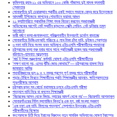
কুমিল্লায় র‍্যাব-১১ এর অভিযানে ১০০ কেজি গাঁজাসহ দুই মাদক ব্যবসায়ী
গ্রেফতার
সোনারগাঁয়ে দুই চেয়ারম্যান প্রার্থীর একই স্থানে সভাকে কেন্দ্র করে উত্তেজনা
আদমজী ইপিজেডে কাপড়ের গোডাউনে ভয়াবহ আগুন
২১ ক্যাটাগরিতে প্রাথমিক শিক্ষা পদক বিতরণ করলেন প্রধানমন্ত্রী
অভিষেকের আগেই সেন্ট স্যাটিন ছাড়লেন লেক্সি লেভিন, নেট দুনিয়ায় তুমুল
আলোচনা
ভারী বর্ষণে বন্যা-জলাবদ্ধতা: পরিকল্পনাহীন উন্নয়নই দুর্ভোগ বাড়াচ্ছে
সোনারগাঁয়ে ডিজিএফআই পরিচয়ে ৫ লাখ টাকা চাঁদা দাবি, দুইজন গ্রেপ্তার
৩ দফা দাবি নিয়ে সংসদ ভবন অভিমুখে এইচএসসি পরীক্ষার্থীদের পদযাত্রা
চট্টগ্রামের বন্যা শুরু হবার সাথে সাথে প্রতিমন্ত্রী হজ্বে আর প্রধানমন্ত্রী
বরিশালে–হাসনাত আব্দুল্লাহ
‘মার্চ টু শিক্ষা মন্ত্রণালয়’ কর্মসূচি ঘোষণা এইচএসসি পরীক্ষার্থীদের
‘লক্ষণ ভালো নয়, এদের খুঁটির জোর কোথায়?’— চট্টগ্রামের হামলা নিয়ে
জামায়াত আমির
পদার্থবিজ্ঞানের ভুল ৬ ও ৭ নম্বর প্রশ্নে পূর্ণ নম্বর পাবে পরীক্ষার্থীরা
পড়ার টেবিলে ফিরতে শিক্ষার্থীদের প্রতি শিক্ষামন্ত্রীর আহ্বান, ক্ষতিগ্রস্তদের
পুনঃপরীক্ষার আশ্বাস
চট্টগ্রাম ছাড়া সব বোর্ডে যথাসময়ে চলবে এইচএসসি পরীক্ষা
পদত্যাগ দাবি নিয়ে যা বললেন শিক্ষামন্ত্রী
‘বিচারকের আসন থেকে বিদায়, ন্যায়ের আদর্শ থেকে নয়’— বিচারপতি আশফাকুল
সোনারগাঁওয়ের লিটল ম্যাগাজিন কিনতু’র এক যুগ, বর্ষা সংখ্যা প্রকাশ
‘এক দফা এক দাবি, মিলনের পদত্যাগ’ স্লোগানে উত্তরায় এইচএসসি
পরীক্ষার্থীদের বিক্ষোভ
কংগ্রেসকে চিঠি দিয়ে ইরানের বিরুদ্ধে নতুন সামরিক অভিযানের ঘোষণা ট্রাম্পের