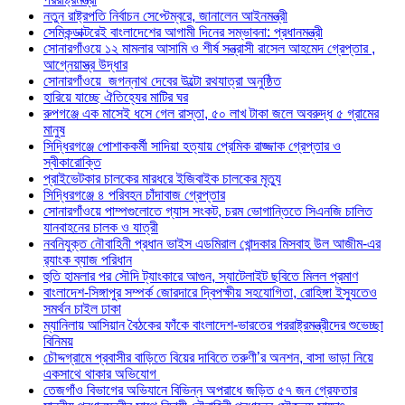
নতুন রাষ্ট্রপতি নির্বাচন সেপ্টেম্বরে, জানালেন আইনমন্ত্রী
সেমিকন্ডাক্টরেই বাংলাদেশের আগামী দিনের সম্ভাবনা: প্রধানমন্ত্রী
সোনারগাঁওয়ে ১২ মামলার আসামি ও শীর্ষ সন্ত্রাসী রাসেল আহমেদ গ্রেপ্তার ,
আগ্নেয়াস্ত্র উদ্ধার
সোনারগাঁওয়ে জগন্নাথ দেবের উল্টো রথযাত্রা অনুষ্ঠিত
হারিয়ে যাচ্ছে ঐতিহ্যের মাটির ঘর
রুপগঞ্জে এক মাসেই ধসে গেল রাস্তা, ৫০ লাখ টাকা জলে অবরুদ্ধ ৫ গ্রামের
মানুষ
সিদ্ধিরগঞ্জে পোশাককর্মী সাদিয়া হত্যায় প্রেমিক রাজ্জাক গ্রেপ্তার ও
স্বীকারোক্তি
প্রাইভেটকার চালকের মারধরে ইজিবাইক চালকের মৃত্যু
সিদ্ধিরগঞ্জে ৪ পরিবহন চাঁদাবাজ গ্রেপ্তার
সোনারগাঁওয়ে পাম্পগুলোতে গ্যাস সংকট, চরম ভোগান্তিতে সিএনজি চালিত
যানবাহনের চালক ও যাত্রী
নবনিযুক্ত নৌবাহিনী প্রধান ভাইস এডমিরাল খোন্দকার মিসবাহ উল আজীম-এর
র‍্যাংক ব্যাজ পরিধান
হুতি হামলার পর সৌদি ট্যাংকারে আগুন, স্যাটেলাইট ছবিতে মিলল প্রমাণ
বাংলাদেশ-সিঙ্গাপুর সম্পর্ক জোরদারে দ্বিপক্ষীয় সহযোগিতা, রোহিঙ্গা ইস্যুতেও
সমর্থন চাইল ঢাকা
ম্যানিলায় আসিয়ান বৈঠকের ফাঁকে বাংলাদেশ-ভারতের পররাষ্ট্রমন্ত্রীদের শুভেচ্ছা
বিনিময়
চৌদ্দগ্রামে প্রবাসীর বাড়িতে বিয়ের দাবিতে তরুণী’র অনশন, বাসা ভাড়া নিয়ে
একসাথে থাকার অভিযোগ
তেজগাঁও বিভাগের অভিযানে বিভিন্ন অপরাধে জড়িত ৫৭ জন গ্রেফতার