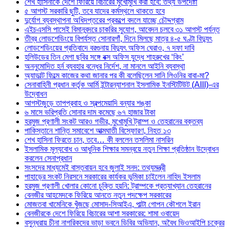
শেখ হাসিনাকে দেশে ফিরিয়ে বিচারের মুখোমুখি করা হবে: তথ্য উপদেষ্টা
৫ আগস্ট সরকারি ছুটি, তবে যাদের কর্মস্থলে থাকতে হবে
দুর্যোগ ব্যবস্থাপনা অধিদপ্তরের প্রকল্পে বদলে যাচ্ছে চৌদ্দগ্রাম
এইচএসসি পাসেই বিমানবন্দরে চাকরির সুযোগ, আবেদন চলবে ৩১ আগস্ট পর্যন্ত
তীব্র লোডশেডিংয়ে বিপর্যস্ত সোনারগাঁ, দিনে মিলছে মাত্র ৪-৫ ঘণ্টা বিদ্যুৎ
লোডশেডিংয়ের প্রতিবাদে বরগুনায় বিদ্যুৎ অফিস ঘেরাও, ৭ দফা দাবি
হলিউডের তিন মেগা ছবির সঙ্গে বক্স অফিস যুদ্ধে শাহরুখের ‘কিং’
অননুমোদিত হর্ন ব্যবহার বন্ধের নির্দেশ, না মানলে আইনি ব্যবস্থা
অ্যাডাল্ট ফিল্মে কাজের কথা জানার পর কী বলেছিলেন সানি লিওনির বাবা-মা?
সেনাবাহিনী প্রধান কর্তৃক আর্মি ইন্টারন্যাশনাল ইসলামিক ইনস্টিটিউট (AIII)-এর
উদ্বোধন
আগস্টজুড়ে তাপপ্রবাহ ও স্বল্পমেয়াদি বন্যার শঙ্কা
৬ মাসে ভরিপ্রতি সোনার দাম কমেছে ৬৭ হাজার টাকা
হরমুজ প্রণালী সংকট আরও গভীর, মুখোমুখি ট্রাম্প ও তেহরানের বক্তব্য
পাকিস্তানে শান্তি সমাবেশে আত্মঘাতী বিস্ফোরণ, নিহত ১৩
শেখ হাসিনা ফিরতে চান, তবে… কী বললেন তসলিমা নাসরিন
ইসলামিক মূল্যবোধ ও আধুনিক শিক্ষার সমন্বয়ে নতুন শিক্ষা প্রতিষ্ঠান উদ্বোধন
করলেন সেনাপ্রধান
সংসদের মাধ্যমেই বাস্তবায়ন হবে জুলাই সনদ: তথ্যমন্ত্রী
পাহাড়ের সংকট নিরসনে সরকারের কার্যকর ভূমিকা চাইলেন নাহিদ ইসলাম
হরমুজ প্রণালী খোলার কোনো চুক্তি হয়নি: ট্রাম্পকে প্রত্যাখ্যান তেহরানের
বেনজীর আহমেদকে ফিরিয়ে আনতে নতুন পদক্ষেপ সরকারের
মোজতবা খামেনিকে খুঁজছে মোসাদ-সিআইএ, পাল্টা গোপন কৌশলে ইরান
বেনজীরকে দেশে ফিরিয়ে বিচারের আশা সরকারের: শামা ওবায়েদ
বসুন্ধরায় চীনা নাগরিকদের ভাড়া ভবনে ডিবির অভিযান, অবৈধ ভিওআইপি চক্রের