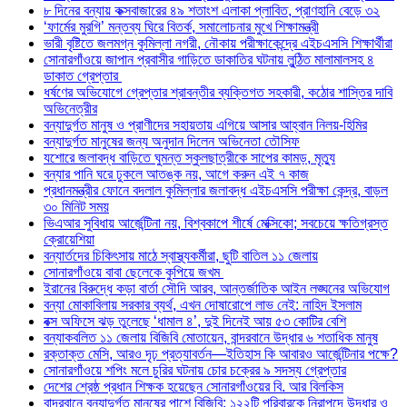
৮ দিনের বন্যায় কক্সবাজারের ৪৯ শতাংশ এলাকা প্লাবিত, প্রাণহানি বেড়ে ৩২
‘ফার্মের মুরগি’ মন্তব্য ঘিরে বিতর্ক, সমালোচনার মুখে শিক্ষামন্ত্রী
ভারী বৃষ্টিতে জলমগ্ন কুমিল্লা নগরী, নৌকায় পরীক্ষাকেন্দ্রে এইচএসসি শিক্ষার্থীরা
সোনারগাঁওয়ে জাপান প্রবাসীর গাড়িতে ডাকাতির ঘটনায় লুন্ঠিত মালামালসহ ৪
ডাকাত গ্রেপ্তার
ধর্ষণের অভিযোগে গ্রেপ্তার শ্রাবন্তীর ব্যক্তিগত সহকারী, কঠোর শাস্তির দাবি
অভিনেত্রীর
বন্যাদুর্গত মানুষ ও প্রাণীদের সহায়তায় এগিয়ে আসার আহ্বান নিলয়-হিমির
বন্যাদুর্গত মানুষের জন্য অনুদান দিলেন অভিনেতা তৌসিফ
যশোরে জলাবদ্ধ বাড়িতে ঘুমন্ত স্কুলছাত্রীকে সাপের কামড়, মৃত্যু
বন্যার পানি ঘরে ঢুকলে আতঙ্ক নয়, আগে করুন এই ৭ কাজ
প্রধানমন্ত্রীর ফোনে বদলাল কুমিল্লার জলাবদ্ধ এইচএসসি পরীক্ষা কেন্দ্র, বাড়ল
৩০ মিনিট সময়
ভিএআর সুবিধায় আর্জেন্টিনা নয়, বিশ্বকাপে শীর্ষে মেক্সিকো; সবচেয়ে ক্ষতিগ্রস্ত
ক্রোয়েশিয়া
বন্যার্তদের চিকিৎসায় মাঠে স্বাস্থ্যকর্মীরা, ছুটি বাতিল ১১ জেলায়
সোনারগাঁওয়ে বাবা ছেলেকে কুপিয়ে জখম
ইরানের বিরুদ্ধে কড়া বার্তা সৌদি আরব, আন্তর্জাতিক আইন লঙ্ঘনের অভিযোগ
বন্যা মোকাবিলায় সরকার ব্যর্থ, এখন দোষারোপে লাভ নেই: নাহিদ ইসলাম
বক্স অফিসে ঝড় তুলেছে ‘ধামাল ৪’, দুই দিনেই আয় ৫৩ কোটির বেশি
বন্যাকবলিত ১১ জেলায় বিজিবি মোতায়েন, বান্দরবানে উদ্ধার ৬ শতাধিক মানুষ
রক্তাক্ত মেসি, আরও দৃঢ় প্রত্যাবর্তন—ইতিহাস কি আবারও আর্জেন্টিনার পক্ষে?
সোনারগাঁওয়ে শপিং মলে চুরির ঘটনায় চোর চক্রের ৯ সদস্য গ্রেপ্তার
দেশের শ্রেষ্ঠ প্রধান শিক্ষক হয়েছেন সোনারগাঁওয়ের বি. আর বিলকিস
বান্দরবানে বন্যাদুর্গত মানুষের পাশে বিজিবি: ১২২টি পরিবারকে নিরাপদে উদ্ধার ও