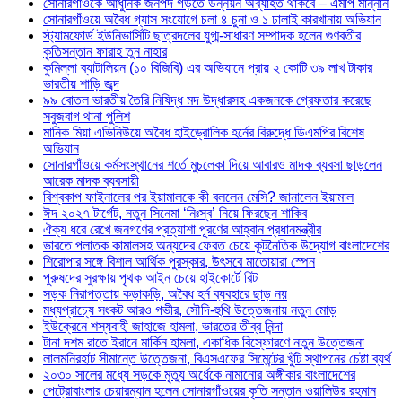
সোনারগাঁওকে আধুনিক জনপদ গড়তে উন্নয়ন অব্যাহত থাকবে – এমপি মান্নান
সোনারগাঁওয়ে অবৈধ গ্যাস সংযোগে চলা ৪ চুনা ও ১ ঢালাই কারখানায় অভিযান
স্ট্যামফোর্ড ইউনিভার্সিটি ছাত্রদলের যুগ্ম-সাধারণ সম্পাদক হলেন গুণবতীর
কৃতিসন্তান ফারাহ তুন নাহার
কুমিল্লা ব্যাটালিয়ন (১০ বিজিবি) এর অভিযানে প্রায় ২ কোটি ৩৯ লাখ টাকার
ভারতীয় শাড়ি জব্দ
৯৯ বোতল ভারতীয় তৈরি নিষিদ্ধ মদ উদ্ধারসহ একজনকে গ্রেফতার করেছে
সবুজবাগ থানা পুলিশ
মানিক মিয়া এভিনিউয়ে অবৈধ হাইড্রোলিক হর্নের বিরুদ্ধে ডিএমপির বিশেষ
অভিযান
সোনারগাঁওয়ে কর্মসংস্থানের শর্তে মুচলেকা দিয়ে আবারও মাদক ব্যবসা ছাড়লেন
আরেক মাদক ব্যবসায়ী
বিশ্বকাপ ফাইনালের পর ইয়ামালকে কী বললেন মেসি? জানালেন ইয়ামাল
ঈদ ২০২৭ টার্গেট, নতুন সিনেমা ‘নিঃস্ব’ নিয়ে ফিরছেন শাকিব
ঐক্য ধরে রেখে জনগণের প্রত্যাশা পূরণের আহ্বান প্রধানমন্ত্রীর
ভারতে পলাতক কামালসহ অন্যদের ফেরত চেয়ে কূটনৈতিক উদ্যোগ বাংলাদেশের
শিরোপার সঙ্গে বিশাল আর্থিক পুরস্কার, উৎসবে মাতোয়ারা স্পেন
পুরুষদের সুরক্ষায় পৃথক আইন চেয়ে হাইকোর্টে রিট
সড়ক নিরাপত্তায় কড়াকড়ি, অবৈধ হর্ন ব্যবহারে ছাড় নয়
মধ্যপ্রাচ্যে সংকট আরও গভীর, সৌদি-হুথি উত্তেজনায় নতুন মোড়
ইউক্রেনে শস্যবাহী জাহাজে হামলা, ভারতের তীব্র নিন্দা
টানা দশম রাতে ইরানে মার্কিন হামলা, একাধিক বিস্ফোরণে নতুন উত্তেজনা
লালমনিরহাট সীমান্তে উত্তেজনা, বিএসএফের সিমেন্টের খুঁটি স্থাপনের চেষ্টা ব্যর্থ
২০৩০ সালের মধ্যে সড়কে মৃত্যু অর্ধেকে নামানোর অঙ্গীকার বাংলাদেশের
পেট্রোবাংলার চেয়ারম্যান হলেন সোনারগাঁওয়ের কৃতি সন্তান ওয়ালিউর রহমান