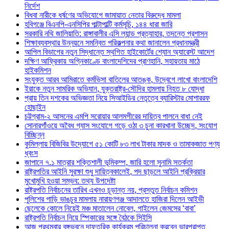
নির্দেশ
বিধবা নারীকে ধর্ষণের অভিযোগে জামায়াত নেতার বিরুদ্ধে মামলা
হবিগঞ্জে বিএনপি-এনসিপির পাল্টাপাল্টি কর্মসূচি, ১৪৪ ধারা জারি
সরকারি নথি জালিয়াতি: রাঙ্গাবালীর এসি ল্যান্ড প্রত্যাহার, তদন্তে প্রশাসন
শিক্ষাব্যবস্থার উন্নয়নে সমন্বিত পরিকল্পনার কথা জানালেন প্রধানমন্ত্রী
আপিল বিভাগের নতুন সিদ্ধান্তে স্থগিত হাইকোর্টের শ্যোন অ্যারেস্ট আদেশ
দক্ষিণ আফ্রিকায় অগ্নিকাণ্ডে বাংলাদেশিদের প্রাণহানি, সহায়তায় মাঠে
হাইকমিশন
সংযুক্ত আরব আমিরাতে কর্মভিসা বাতিলের আতঙ্ক, উদ্বেগে লাখো বাংলাদেশি
ইরাকে নতুন সামরিক অভিযান, যুক্তরাষ্ট্র-সৌদির হামলায় নিহত ৮ যোদ্ধা
প্রায় তিন দশকের অভিজ্ঞতা নিয়ে সিআইডির নেতৃত্বে ব্যারিস্টার মোশাররফ
হোছাইন
চট্টগ্রাম-২ আসনের এমপি সরোয়ার আলমগীরের দায়িত্ব পালনে বাধা নেই
সোনারগাঁওয়ে অবৈধ গ্যাস সংযোগে গড়ে ওঠা ৩ চুনা কারখানা উচ্ছেদ, সংযোগ
বিচ্ছিন্ন
কুমিল্লায় বিজিবির উদ্যোগে ৫১ কোটি ৮৩ লাখ টাকার মাদক ও তামাকজাত পণ্য
ধ্বংস
জাপানে ৭.১ মাত্রার শক্তিশালী ভূমিকম্প, জারি হলো সুনামি সতর্কতা
রাষ্ট্রপতির আইনি সুরক্ষা শুধু দায়িত্বকালেই, পদ ছাড়লে আইনি প্রক্রিয়ার
মুখোমুখি হওয়া সম্ভব: তথ্য উপদেষ্টা
রাষ্ট্রপতি নির্বাচনের তারিখ এখনও চূড়ান্ত নয়, প্রস্তুত নির্বাচন কমিশন
পুলিশের গাড়ি ভাঙচুর মামলায় নারায়ণগঞ্জ আদালতে হাজিরা দিলেন আইভী
ছেলেকে কোলে নিয়েই মঞ্চ মাতালেন নোবেল, গাইলেন জেমসের ‘বাবা’
রাষ্ট্রপতি নির্বাচন নিয়ে স্পিকারের সঙ্গে বৈঠকে সিইসি
আজ প্রথমবার বঙ্গভবনে দাফতরিক কার্যক্রম পরিচালনা করবেন ভারপ্রাপ্ত