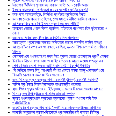
ন্যাটো সম্মেলনের আগে কিয়েভে রুশ হামলা, নিহত ১১
ট্রাম্পের ডিজিটাল মুদ্রায় বড় ধাক্কা, ক্ষতি ৩৮০ কোটি ডলার
ইকরার আত্মহত্যা : অভিনেতা জাহের আলভীর জামিন মেলেনি
কাঠগড়ায় আনচেলত্তি, ফিনিশিং ব্যর্থতায় ব্রাজিলের বিদায়
কান্নায় ভেঙে পড়লেন নেইমার, শেষ ম্যাচের ইঙ্গিত ব্রাজিল তারকার
আমিরকে বিয়ে করে কি ইসলাম গ্রহণ করলেন গৌরী?
হালান্ডের জোড়া গোলে বিদায় ব্রাজিল, ইতিহাসে প্রথমবার তিন ফুটবলারের ৭
গোল
ওয়ানডে সিরিজ শুরু, টসে জিতে ফিল্ডিং নিল বাংলাদেশ
আত্মহত্যায় প্ররোচনার মামলায় অভিনেতা জাহের আলভীর জামিন নামঞ্জুর
আনচেলত্তির ওপর আস্থা রাখছে ব্রাজিল, ২০৩০ বিশ্বকাপ পর্যন্ত দায়িত্ব
নিশ্চিত
সোনারগাঁওয়ে গণসংযোগের মধ্য দিয়ে যুবদল নেতার চেয়ারম্যান প্রার্থী ঘোষণা
চিরবিদায় নিলেন বাংলা ভাষা ও সাহিত্য গবেষক আবুল কাসেম ফজলুল হক
শেখ হাসিনার দেশে ফিরতে আইনি বাধা নেই: চিফ প্রসিকিউটর
‘বিএনপিরে মামলা দিমু, আওয়ামী লীগরে কোলে লইয়া নাচমু’-সোনারগাঁওয়ে
বিএনপি নেতার এ বক্তব্য ঘিরে আলোচনা
ভাঙা ডিম ও কুসুমে রক্তের দাগ—কোনটি ঝুঁকিপূর্ণ, কোনটি নিরাপদ?
মার্কিন স্বাধীনতা দিবসে ট্রাম্পকে প্রধানমন্ত্রীর শুভেচ্ছা
হামে শিশুর মৃত্যুর ঘটনায় ড. ইউনূসসহ ৪ জনের বিরুদ্ধে মামলার আবেদন
তিন ছেলের উপস্থিতিতে খামেনির জানাজা সম্পন্ন
জুলাই গণঅভ্যুত্থানে স্নাইপার ব্যবহারের প্রমাণ পাওয়ার দাবি চিফ
প্রসিকিউটরের
ভারতীয় ভিসা কেন্দ্রে দীর্ঘ সারি, ‘স্লট’ নিয়ে আবেদনকারীদের ভোগান্তি
সরকারি অনুষ্ঠানের ব্যানার-বিলবোর্ডে প্রধানমন্ত্রীর ছবি ব্যবহার নিষিদ্ধ