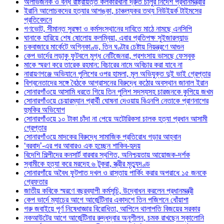
অলাভজনক ও বন্ধ রাষ্ট্রায়ত্ত কলকারখানা দ্রুত চালুর নির্দেশ প্রধানমন্ত্রীর
ইরানি আলোচকদের হত্যার আশঙ্কা, চাঞ্চল্যকর তথ্য নিউইয়র্ক টাইমসের
প্রতিবেদনে
গণভোট, সীমান্ত সুরক্ষা ও কর্মসংস্থানের দাবিতে মাঠে নামছে এনসিপি
ঘানাকে হারিয়ে শেষ ষোলোয় কলম্বিয়া, এবার প্রতিপক্ষ সুইজারল্যান্ড
চকবাজারে মার্কেটে অগ্নিকাণ্ড, তিন ঘণ্টার চেষ্টায় নিয়ন্ত্রণে আগুন
কেপ ভার্দের লড়াকু ফুটবলে মুগ্ধ নেটিজেনরা, প্রশংসায় ভাসছে ফেসবুক
মাকে স্মরণ করে তারেক রহমান: বিচারের নামে অবিচার করা যাবে না
নারায়ণগঞ্জে অভিযানে পুলিশের ওপর হামলা, মূল অভিযুক্ত দুই ভাই গ্রেপ্তার
বিশ্বনেতাদের সঙ্গে বৈঠকে আগ্রাসনের বিরুদ্ধে কঠোর অবস্থান জানাল ইরান
সোনারগাঁওয়ে আসামি ধরতে গিয়ে তিন পুলিশ সদস্যসহ চারজনকে কুপিয়ে জখম
সোনারগাঁওয়ে চেয়ারম্যান প্রার্থী ঘোষনা দেওয়ায় বিএনপি নেতাকে প্রাণনাশের
হুমকির অভিযোগ
সোনারগাঁওয়ে ১০ টাকা চাঁদা না পেয়ে অটোরিকসা চালক হত্যা প্রধান আসামী
গ্রেপ্তার
সোনারগাঁওয়ে মাদকের বিরুদ্ধে সামাজিক প্রতিরোধ গড়ার আহ্বান
‘বরবাদ’-এর পর আবারও এক হচ্ছেন শাকিব-হৃদয়
বিদেশি শিল্পীদের কনসার্ট বারবার স্থগিত, অনিশ্চয়তায় আয়োজক-দর্শক
স্বামীকে হত্যা করে মরদেহ ৬ টুকরা, স্ত্রীর মৃত্যুদণ্ড
সোনারগাঁয়ে অবৈধ ফুটপাত দখল ও রাস্তায় পার্কিং করার অপরাধে ১৫ জনকে
গ্রেফতার
জাতীয় কবিকে স্মরণে বছরব্যাপী কর্মসূচি, উদ্বোধন করলেন প্রধানমন্ত্রী
কেপ ভার্দে ম্যাচের আগে আর্জেন্টিনার একাদশে তিন পজিশনে ধোঁয়াশা
গরু জবাইয়ে পূর্ণ নিষেধাজ্ঞার বিরোধিতা, আপিলে থালাপতি বিজয়ের সরকার
নকআউটের আগে আর্জেন্টিনার রুদ্ধদ্বার অনুশীলন, চমক রাখছেন স্কালোনি