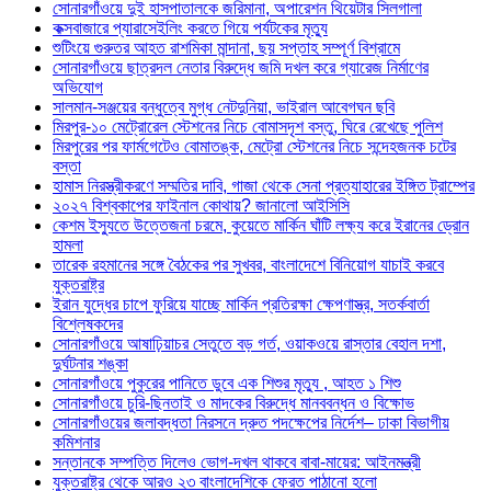
সোনারগাঁওয়ে দুই হাসপাতালকে জরিমানা, অপারেশন থিয়েটার সিলগালা
কক্সবাজারে প্যারাসেইলিং করতে গিয়ে পর্যটকের মৃত্যু
শুটিংয়ে গুরুতর আহত রাশমিকা মান্দানা, ছয় সপ্তাহ সম্পূর্ণ বিশ্রামে
সোনারগাঁওয়ে ছাত্রদল নেতার বিরুদ্ধে জমি দখল করে গ্যারেজ নির্মাণের
অভিযোগ
সালমান-সঞ্জয়ের বন্ধুত্বে মুগ্ধ নেটদুনিয়া, ভাইরাল আবেগঘন ছবি
মিরপুর-১০ মেট্রোরেল স্টেশনের নিচে বোমাসদৃশ বস্তু, ঘিরে রেখেছে পুলিশ
মিরপুরের পর ফার্মগেটেও বোমাতঙ্ক, মেট্রো স্টেশনের নিচে সন্দেহজনক চটের
বস্তা
হামাস নিরস্ত্রীকরণে সম্মতির দাবি, গাজা থেকে সেনা প্রত্যাহারের ইঙ্গিত ট্রাম্পের
২০২৭ বিশ্বকাপের ফাইনাল কোথায়? জানালো আইসিসি
কেশম ইস্যুতে উত্তেজনা চরমে, কুয়েতে মার্কিন ঘাঁটি লক্ষ্য করে ইরানের ড্রোন
হামলা
তারেক রহমানের সঙ্গে বৈঠকের পর সুখবর, বাংলাদেশে বিনিয়োগ যাচাই করবে
যুক্তরাষ্ট্র
ইরান যুদ্ধের চাপে ফুরিয়ে যাচ্ছে মার্কিন প্রতিরক্ষা ক্ষেপণাস্ত্র, সতর্কবার্তা
বিশ্লেষকদের
সোনারগাঁওয়ে আষাঢ়িয়াচর সেতুতে বড় গর্ত, ওয়াকওয়ে রাস্তার বেহাল দশা,
দুর্ঘটনার শঙ্কা
সোনারগাঁওয়ে পুকুরের পানিতে ডুবে এক শিশুর মৃত্যু , আহত ১ শিশু
সোনারগাঁওয়ে চুরি-ছিনতাই ও মাদকের বিরুদ্ধে মানববন্ধন ও বিক্ষোভ
সোনারগাঁওয়ের জলাবদ্ধতা নিরসনে দ্রুত পদক্ষেপের নির্দেশ– ঢাকা বিভাগীয়
কমিশনার
সন্তানকে সম্পত্তি দিলেও ভোগ-দখল থাকবে বাবা-মায়ের: আইনমন্ত্রী
যুক্তরাষ্ট্র থেকে আরও ২৩ বাংলাদেশিকে ফেরত পাঠানো হলো