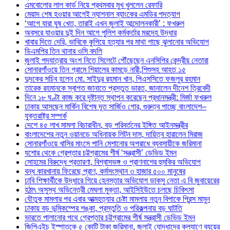
এমবোলোর লাল কার্ড নিয়ে প্রথমবার মুখ খুললেন রেফারি
মেয়াদ শেষ হওয়ার আগেই ন্যাশনাল ব্যাংকের এমডির পদত্যাগ
‘আগে যারা ঘুষ খেত, তারাই এখন জুলাই আন্দোলনকারী’ : ফখরুল
অবসরে যাওয়ার দুই দিন আগে পুলিশ কর্মকর্তার মরদেহ উদ্ধার
খাবার দিতে দেরি, ভাবিকে কুপিয়ে হত্যার পর মাথা গাছে ঝুলানোর অভিযোগ
ডিএমপির তিন থানার ওসি বদলি
জুলাই পদযাত্রায় অংশ নিতে সিলেটে পৌঁছেছেন এনসিপির কেন্দ্রীয় নেতারা
সোনারগাঁওয়ে তিন গ্রামে শিয়ালের কামড়ে নারী,শিশুসহ আহত ১৫
দুদকের সচিব হলেন মো. সাইদুর রহমান খান, পিএসসিতে ফজলুর রহমান
তারেক রহমানকে স্বাগত জানাতে প্রস্তুত ভারত, জানালেন দীনেশ ত্রিবেদী
দিনে ১৮ ঘণ্টা কাজ করে দৃষ্টান্ত স্থাপন করেছেন প্রধানমন্ত্রী: মির্জা ফখরুল
ঢাকায় আসছেন মার্কিন বিশেষ দূত সার্জিও গোর, গুরুত্ব পাচ্ছে বাংলাদেশ–
যুক্তরাষ্ট্র সম্পর্ক
দেশে ৪৫ লাখ মামলা বিচারাধীন, বড় পরিবর্তনের ইঙ্গিত আইনমন্ত্রীর
বাংলাদেশের নতুন ওয়ানডে অধিনায়ক লিটন দাস, দায়িত্ব হারালেন মিরাজ
সোনারগাঁওয়ে খাসির মাংসে পানি মেশানোর অপরাধে ব্যবসায়ীকে জরিমানা
যশোর থেকে গ্রেপ্তার চট্টগ্রামের শীর্ষ ‘সন্ত্রাসী’ ডেভিড ইমন
সোহমের বিরুদ্ধে প্রতারণা, বিশ্বাসভঙ্গ ও প্রাণনাশের হুমকির অভিযোগ
বন্ধ কারখানায় ফিরেছে প্রাণ, কর্মসংস্থান ৩ হাজার ৫০০ মানুষের
ঢাবি শিক্ষার্থীকে উদ্ধারে গিয়ে হেনস্তার অভিযোগ ডাকসু নেতা এ বি জুবায়েরের
হঠাৎ অসুস্থ অভিনেত্রী মেঘলা মুক্তা, আইসিইউতে চলছে চিকিৎসা
যৌতুক মামলার পর এবার আত্মহত্যার চেষ্টা মামলায় নতুন বিপাকে প্রিন্স মামুন
ঢাকায় বড় ভূমিকম্পের শঙ্কা, প্রস্তুতি ও পরিকল্পনায় বড় ঘাটতি
ভারতে পালানোর পথে গ্রেপ্তার চট্টগ্রামের শীর্ষ সন্ত্রাসী ডেভিড ইমন
জিপিএইচ ইস্পাতকে ৫ কোটি টাকা জরিমানা, জুলাই যোদ্ধাদের কল্যাণে ব্যয়ের