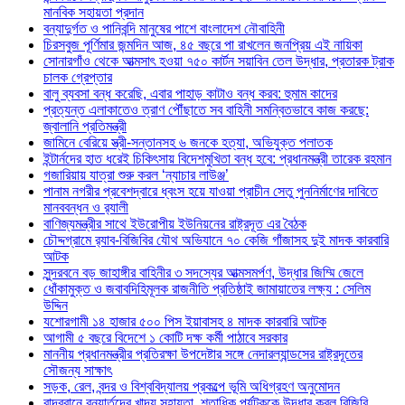
মানবিক সহায়তা প্রদান
বন্যাদুর্গত ও পানিবন্দি মানুষের পাশে বাংলাদেশ নৌবাহিনী
চিরসবুজ পূর্ণিমার জন্মদিন আজ, ৪৫ বছরে পা রাখলেন জনপ্রিয় এই নায়িকা
সোনারগাঁও থেকে আত্মসাৎ হওয়া ৭৫০ কার্টন সয়াবিন তেল উদ্ধার, প্রতারক ট্রাক
চালক গ্রেপ্তার
বালু ব্যবসা বন্ধ করেছি, এবার পাহাড় কাটাও বন্ধ করব: হুমাম কাদের
প্রত্যন্ত এলাকাতেও ত্রাণ পৌঁছাতে সব বাহিনী সমন্বিতভাবে কাজ করছে:
জ্বালানি প্রতিমন্ত্রী
জামিনে বেরিয়ে স্ত্রী-সন্তানসহ ৬ জনকে হত্যা, অভিযুক্ত পলাতক
ইন্টার্নদের হাত ধরেই চিকিৎসায় বিদেশমুখিতা বন্ধ হবে: প্রধানমন্ত্রী তারেক রহমান
গজারিয়ায় যাত্রা শুরু করল ‘ন্যাচার লাউঞ্জ’
পানাম নগরীর প্রবেশদ্বারে ধ্বংস হয়ে যাওয়া প্রাচীন সেতু পুননির্মাণের দাবিতে
মানববন্ধন ও র‌্যালী
বাণিজ্যমন্ত্রীর সাথে ইউরোপীয় ইউনিয়নের রাষ্ট্রদূত এর বৈঠক
চৌদ্দগ্রামে র‌্যাব-বিজিবির যৌথ অভিযানে ৭০ কেজি গাঁজাসহ দুই মাদক কারবারি
আটক
সুন্দরবনে বড় জাহাঙ্গীর বাহিনীর ৩ সদস্যের আত্মসমর্পণ, উদ্ধার জিম্মি জেলে
ধোঁকামুক্ত ও জবাবদিহিমূলক রাজনীতি প্রতিষ্ঠাই জামায়াতের লক্ষ্য : সেলিম
উদ্দিন
যশোরগামী ১৪ হাজার ৫০০ পিস ইয়াবাসহ ৪ মাদক কারবারি আটক
আগামী ৫ বছরে বিদেশে ১ কোটি দক্ষ কর্মী পাঠাবে সরকার
মাননীয় প্রধানমন্ত্রীর প্রতিরক্ষা উপদেষ্টার সঙ্গে নেদারল্যান্ডসের রাষ্ট্রদূতের
সৌজন্য সাক্ষাৎ
সড়ক, রেল, বন্দর ও বিশ্ববিদ্যালয় প্রকল্পে ভূমি অধিগ্রহণ অনুমোদন
বান্দরবানে বন্যার্তদের খাদ্য সহায়তা, শতাধিক পর্যটককে উদ্ধার করল বিজিবি