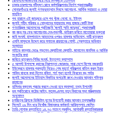
রোনালদো-জর্জিইনার বিয়ে নিয়ে বিশ্বজুড়ে তোলপাড়
ঢাকার চারপাশের নদীদূষণ রোধে কর্মপরিকল্পনার নির্দেশ প্রধানমন্ত্রীর
সোনারগাঁওয়ে জুলাই গণঅভ্যুত্থান দিবসে আলোচনা, আর্থিক সহায়তা ও দোয়া
মাহফিল
পথ হারালে এই জাদুঘরে এসে পথ খুঁজে নেবো: ড. ইউনূস
জুলাই শহীদ পরিবার ও যোদ্ধাদের সহায়তায় ব্যয় হাজার কোটি টাকা
গণতান্ত্রিক আন্দোলনের প্রতিচ্ছবি ‘জুলাই স্মৃতি জাদুঘর’: প্রধানমন্ত্রী
বহু বছর পর ফের আলোচনায় দেব-শুভশ্রী, ভাইরাল ছবিতে মাতোয়ারা ভক্তরা
জবি সংঘর্ষ: হাসপাতালে আহতদের ওপরও হামলার অভিযোগ, দায়ী ছাত্রদল
এসপি মাসুদকে উদ্দেশ করে পলাতক রায়হানের পোস্ট, গ্রেপ্তারে অভিযান
অব্যাহত
লাইভে কান্নায় ভেঙে পড়লেন জ্যোতিকা জ্যোতি, জানালেন মানসিক ও আর্থিক
সংকটের কথা
জবিতে ছাত্রদল-শিবির সংঘর্ষ, উত্তপ্ত ক্যাম্পাস
৫ আগস্ট উপলক্ষে র‌্যাবের নিরাপত্তা জোরদার, সারা দেশে বিশেষ নজরদারি
ইউক্রেনে হামলার প্রস্তুতি নিয়েও শেষ মুহূর্তে পরিকল্পনা বাতিল করল ইরান
শাকিব খানকে কথা দিলেন ববিতা, শর্ত পূরণ হলেই ফিরবেন বড় পর্দায়
জুলাই আন্দোলনের ইতিহাস বিকৃতির অপচেষ্টা রুখে দেওয়ার আহ্বান শফিকুর
রহমানের
হাসিনার বক্তব্য প্রচার করলে নেওয়া হবে ব্যবস্থা: তথ্য উপদেষ্টা
গুম প্রতিরোধে কঠোর আইন, মৃত্যুদণ্ডসহ নতুন বিধানের সড়া মন্ত্রিসভায়
অনুমোদন
চলচ্চিত্র শিল্পকে ডিজিটাল যুগের উপযোগী করার আহ্বান তথ্যমন্ত্রীর
সিলেটে ২৬ দিন ধরে নিখোঁজ বিমানবন্দর কর্মকর্তা আরিফুল্লাহ জেলিন
তৈরি পোশাক রপ্তানিতে ১৪.৭৩ শতাংশ প্রবৃদ্ধি, আশাবাদী রপ্তানিকারকরা