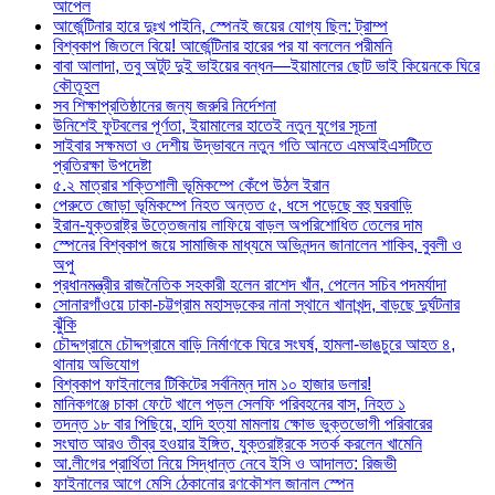
আপেল
আর্জেন্টিনার হারে দুঃখ পাইনি, স্পেনই জয়ের যোগ্য ছিল: ট্রাম্প
বিশ্বকাপ জিতলে বিয়ে! আর্জেন্টিনার হারের পর যা বললেন পরীমনি
বাবা আলাদা, তবু অটুট দুই ভাইয়ের বন্ধন—ইয়ামালের ছোট ভাই কিয়েনকে ঘিরে
কৌতূহল
সব শিক্ষাপ্রতিষ্ঠানের জন্য জরুরি নির্দেশনা
উনিশেই ফুটবলের পূর্ণতা, ইয়ামালের হাতেই নতুন যুগের সূচনা
সাইবার সক্ষমতা ও দেশীয় উদ্ভাবনে নতুন গতি আনতে এমআইএসটিতে
প্রতিরক্ষা উপদেষ্টা
৫.২ মাত্রার শক্তিশালী ভূমিকম্পে কেঁপে উঠল ইরান
পেরুতে জোড়া ভূমিকম্পে নিহত অন্তত ৫, ধসে পড়েছে বহু ঘরবাড়ি
ইরান-যুক্তরাষ্ট্র উত্তেজনায় লাফিয়ে বাড়ল অপরিশোধিত তেলের দাম
স্পেনের বিশ্বকাপ জয়ে সামাজিক মাধ্যমে অভিনন্দন জানালেন শাকিব, বুবলী ও
অপু
প্রধানমন্ত্রীর রাজনৈতিক সহকারী হলেন রাশেদ খাঁন, পেলেন সচিব পদমর্যাদা
সোনারগাঁওয়ে ঢাকা-চট্টগ্রাম মহাসড়কের নানা স্থানে খানাখন্দ, বাড়ছে দুর্ঘটনার
ঝুঁকি
চৌদ্দগ্রামে চৌদ্দগ্রামে বাড়ি নির্মাণকে ঘিরে সংঘর্ষ, হামলা-ভাঙচুরে আহত ৪,
থানায় অভিযোগ
বিশ্বকাপ ফাইনালের টিকিটের সর্বনিম্ন দাম ১০ হাজার ডলার!
মানিকগঞ্জে চাকা ফেটে খালে পড়ল সেলফি পরিবহনের বাস, নিহত ১
তদন্ত ১৮ বার পিছিয়ে, হাদি হত্যা মামলায় ক্ষোভ ভুক্তভোগী পরিবারের
সংঘাত আরও তীব্র হওয়ার ইঙ্গিত, যুক্তরাষ্ট্রকে সতর্ক করলেন খামেনি
আ.লীগের প্রার্থিতা নিয়ে সিদ্ধান্ত নেবে ইসি ও আদালত: রিজভী
ফাইনালের আগে মেসি ঠেকানোর রণকৌশল জানাল স্পেন