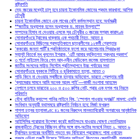
রাষ্ট্রপতি
দেড় বছরের মধ্যেই চালু হবে চায়না ইকোনমিক জোনের প্রথম কারখানা: আশিক
চৌধুরী
চায়না ইকোনমিক জোনে এক লাখের বেশি কর্মসংস্থান হবে: অর্থমন্ত্রী
**জাতীয় অধ্যাপক হলেন অধ্যাপক ড. মাহবুব উল্লাহ**
সম্পদের হিসাব না দেওয়ায় এসকে সুর চৌধুরীর ৩ বছরের সশ্রম কারাদণ্ড
সোনারগাঁওয়ে ট্রাকের ধাক্কায় এক পথচারী নিহত, আহত ৪
সোনারগাঁওয়ে মিছিলের প্রস্তুতিকালে ছাত্রলীগের ১২কর্মী গ্রেপ্তার
‘ককরোচ জনতা পার্টি’র প্রতিষ্ঠাতাকে ফলো করে আলোচনায় প্রিয়াঙ্কা
স্যালুট বিতর্কে মুখ খুললেন ইশরাক, ‘এটি আমার ব্যক্তিগত শ্রদ্ধার প্রকাশ’
৩ শর্তে লাইসেন্স ফিরে পেল আদ্-দ্বীন মেডিকেল কলেজ হাসপাতাল
জাতীয় সংসদের সাউন্ড সিস্টেম প্রতিস্থাপনে উচ্চ পর্যায়ের সভা
সোনারগাঁওয়ে যুবককে পিটিয়ে ও ছুরিকাঘাতে হত্যা, আহত ৩
শাড়ি কিনে না দেওয়ায় স্বামীকে হত্যার অভিযোগ, ভারতে গ্রেপ্তার নারী
‘ক্যামেরার সামনে আমি অনেক আনন্দ পাই’—কাজী নওশাবা আহমেদ
নেপালে চলবে ভারতের ২০০ ও ৫০০ রুপির নোট, প্রায় এক দশক পর নিয়মে
পরিবর্তন
যৌথ বাহিনীর ক্যাম্পে পানির লাইনে বিষ, ‘স্পেশাল পাওয়ার অ্যাক্টে’ মামলা: এসপি
সংবিধান অনুযায়ী যথাসময়ে রাষ্ট্রপতি নির্বাচন হবে: মির্জা ফখরুল
শাপলা চত্বর হত্যাকাণ্ড: ৪১ জনের বিরুদ্ধে মানবতাবিরোধী অপরাধের আনুষ্ঠানিক
অভিযোগ
আইসিসির পরোয়ানা উপেক্ষা করেই জাতিসংঘে যাওয়ার ঘোষণা নেতানিয়াহুর
রাজবাড়ীতে ট্রেনের বিচ্ছিন্ন বগির সঙ্গে বাস-অটোর সংঘর্ষে নিহত ২, আহত ৬
ট্রিলিয়ন ডলারের অর্থনীতি গড়তে বড় বিনিয়োগ প্রয়োজন: শামা ওবায়েদ
প্রথম ওড়িয়া তরুণী হিসেবে ‘ইন্ডিয়ান আইডল’ জিতলেন জ্যোতির্ময়ী, পুরস্কার