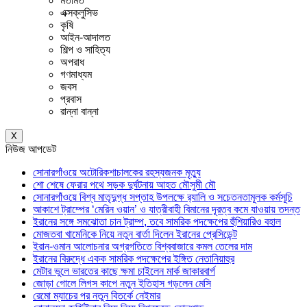
মতামত
এক্সক্লুসিভ
কৃষি
আইন-আদালত
শিল্প ও সাহিত্য
অপরাধ
গণমাধ্যম
জবস
প্রবাস
রান্না বান্না
X
নিউজ আপডেট
সোনারগাঁওয়ে অটোরিকশাচালকের রহস্যজনক মৃত্যু
শো শেষে ফেরার পথে সড়ক দুর্ঘটনায় আহত মৌসুমী মৌ
সোনারগাঁওয়ে বিশ্ব মাতৃদুগ্ধ সপ্তাহ উপলক্ষে র‍্যালি ও সচেতনতামূলক কর্মসূচি
আকাশে ট্রাম্পের ‘মেরিন ওয়ান’ ও যাত্রীবাহী বিমানের দূরত্ব কমে যাওয়ায় তদন্ত
ইরানের সঙ্গে সমঝোতা চান ট্রাম্প, তবে সামরিক পদক্ষেপের হুঁশিয়ারিও বহাল
মোজতবা খামেনিকে নিয়ে নতুন বার্তা দিলেন ইরানের প্রেসিডেন্ট
ইরান-ওমান আলোচনার অগ্রগতিতে বিশ্ববাজারে কমল তেলের দাম
ইরানের বিরুদ্ধে একক সামরিক পদক্ষেপের ইঙ্গিত নেতানিয়াহুর
মেটার ভুলে ভারতের কাছে ক্ষমা চাইলেন মার্ক জাকারবার্গ
জোড়া গোলে লিগস কাপে নতুন ইতিহাস গড়লেন মেসি
রেমো ম্যাচের পর নতুন বিতর্কে নেইমার