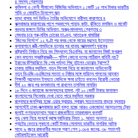
৪ সদস্য গ্রেপ্তার
কুমিল্লা ও ফেনী সীমান্তে বিজিবির অভিযানে ১ কোটি ১৫ লাখ টাকার ভারতীয়
শাড়ি ও মোবাইল ডিসপ্লে জব্দ
ভাড়া বাসায় পর্ন ভিডিও তৈরির অভিযোগে নারীসহ কারাগারে ৪
কক্সবাজার কারাগারের পাশে প্রকাশ্যে পাহাড় কাটা, ঝুঁকিতে মসজিদ ও মার্কেট
বগুড়ার জঙ্গলে ডিবির অভিযান, অস্ত্র-মাদকসহ গ্রেপ্তার ৩
মেঘনার চরে গরু-মহিষ চোরের তাণ্ডব, আতঙ্কে খামারিরা
‘জিনের নির্দেশে’ ১২ ঘণ্টা পর কবর থেকে মায়ের মরদেহ উত্তোলন
কলাবাগানে স্ত্রী-শাশুড়িকে হত্যার পর থানায় আত্মসমর্পণ যুবকের
রাষ্ট্রপতি নির্বাচন নিয়ে বড় সিদ্ধান্ত বিএনপির, যা জানালেন মির্জা ফখরুল
কেন বললেন স্বরাষ্ট্রমন্ত্রী— পুলিশ কোনো দলের লাঠিয়াল বাহিনী নয়?
ইরানের হুঁশিয়ারিতে কি শেষ পর্যন্ত পিছু হটলেন ডোনাল্ড ট্রাম্প?
ঢাকায় হাজির মধুমিতা, নতুন সিনেমা নিয়ে যা জানালেন অভিনেত্রী
নতুন ডিএজি-এএজিদের সততা ও নিষ্ঠার সঙ্গে দায়িত্ব পালনের আহ্বান
শিক্ষার্থী আন্দোলন ইস্যুতে মোদিকে ক্ষমা চাইতে বললেন বিরোধী নেতারা
দীর্ঘ ২০ বছর পর কলকাতায় পা রাখলেন তসলিমা নাসরিন
১৮ দিনে ৩ জাহাজে জলদস্যুদের হামলা, লুট ১০ কোটি টাকার মালামাল
বাংলাদেশের সিনেমায় দেখা যেতে পারে মধুমিতা সরকার
রান্নাঘরে জনপ্রিয় হচ্ছে এয়ার ফ্রায়ার, স্বাস্থ্য সচেতনতায় বাড়ছে ব্যবহার
আগস্টেই ঢাকা-কক্সবাজার রুটে যুক্ত হচ্ছে আরও একজোড়া আন্তঃনগর ট্রেন
জুলাই গণঅভ্যুত্থান স্মরণে রাজধানীতে তারকাবহুল কনসার্ট
লুডু খেলা নিয়ে সংঘর্ষে ব্রাহ্মণবাড়িয়ায় নিহত ১, আহত অন্তত ২০
প্যান্টের ভেতরে লুকানো কোটি টাকার সোনাসহ ভারতীয় নাগরিক আটক
সাড়ে ৬ বছরে রাজধানীর সড়কে প্রাণ গেল ১,৩৮৪ জনের, ৩৮ শতাংশই
মোটরসাইকেল আরোহী