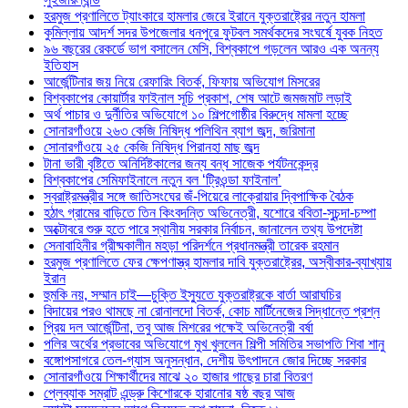
হরমুজ প্রণালিতে ট্যাংকারে হামলার জেরে ইরানে যুক্তরাষ্ট্রের নতুন হামলা
কুমিল্লায় আদর্শ সদর উপজেলার ধনপুরে ফুটবল সমর্থকদের সংঘর্ষে যুবক নিহত
৯৬ বছরের রেকর্ডে ভাগ বসালেন মেসি, বিশ্বকাপে গড়লেন আরও এক অনন্য
ইতিহাস
আর্জেন্টিনার জয় নিয়ে রেফারিং বিতর্ক, ফিফায় অভিযোগ মিসরের
বিশ্বকাপের কোয়ার্টার ফাইনাল সূচি প্রকাশ, শেষ আটে জমজমাট লড়াই
অর্থ পাচার ও দুর্নীতির অভিযোগে ১০ শিল্পগোষ্ঠীর বিরুদ্ধে মামলা হচ্ছে
সোনারগাঁওয়ে ২৬৩ কেজি নিষিদ্ধ পলিথিন ব্যাগ জব্দ, জরিমানা
সোনারগাঁওয়ে ২৫ কেজি নিষিদ্ধ পিরানহা মাছ জব্দ
টানা ভারী বৃষ্টিতে অনির্দিষ্টকালের জন্য বন্ধ সাজেক পর্যটনকেন্দ্র
বিশ্বকাপের সেমিফাইনালে নতুন বল ‘ট্রিওন্ডা ফাইনাল’
স্বরাষ্ট্রমন্ত্রীর সঙ্গে জাতিসংঘের জঁ-পিয়েরে লাক্রোয়ার দ্বিপাক্ষিক বৈঠক
হঠাৎ গ্রামের বাড়িতে তিন কিংবদন্তি অভিনেত্রী, যশোরে ববিতা-সুচন্দা-চম্পা
অক্টোবরে শুরু হতে পারে স্থানীয় সরকার নির্বাচন, জানালেন তথ্য উপদেষ্টা
সেনাবাহিনীর গ্রীষ্মকালীন মহড়া পরিদর্শনে প্রধানমন্ত্রী তারেক রহমান
হরমুজ প্রণালিতে ফের ক্ষেপণাস্ত্র হামলার দাবি যুক্তরাষ্ট্রের, অস্বীকার-ব্যাখ্যায়
ইরান
হুমকি নয়, সম্মান চাই—চুক্তি ইস্যুতে যুক্তরাষ্ট্রকে বার্তা আরাঘচির
বিদায়ের পরও থামছে না রোনালদো বিতর্ক, কোচ মার্টিনেজের সিদ্ধান্তে প্রশ্ন
প্রিয় দল আর্জেন্টিনা, তবু আজ মিশরের পক্ষেই অভিনেত্রী বর্ষা
পলির অর্থের প্রভাবের অভিযোগে মুখ খুললেন শিল্পী সমিতির সভাপতি শিবা শানু
বঙ্গোপসাগরে তেল-গ্যাস অনুসন্ধান, দেশীয় উৎপাদনে জোর দিচ্ছে সরকার
সোনারগাঁওয়ে শিক্ষার্থীদের মাঝে ২০ হাজার গাছের চারা বিতরণ
প্লেব্যাক সম্রাট এন্ড্রু কিশোরকে হারানোর ষষ্ঠ বছর আজ