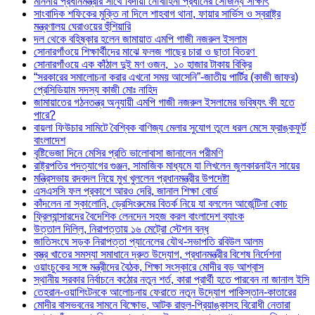
মাননীয় প্রধানমন্ত্রীর সাথে বিদায়ী নৌবাহিনী প্রধানের সৌজন্য সাক্ষাৎ
সাংবাদিক শফিকের মুক্তি না দিলে শাহবাগ থানা, ফায়ার সার্ভিস ও স্বরাষ্ট্র
মন্ত্রণালয় ঘেরাওয়ের হুঁশিয়ারি
দল থেকে বহিষ্কার হলেন জামায়াত এমপি গাজী নজরুল ইসলাম
সোনারগাঁওয়ে শিক্ষার্থীদের মাঝে ফলজ গাছের চারা ও ছাতা বিতরণ ​
সোনারগাঁওয়ে এক কাঁঠাল দুই মণ ওজন, ১০ হাজার টাকায় বিক্রি
“সরকারের সমালোচনা করার এখনো সময় আসেনি”-জাতীয় পার্টির (কাজী জাফর)
প্রেসিডিয়াম সদস্য কাজী মোঃ নাহিদ
জামায়াতের গঠনতন্ত্র অনুযায়ী এমপি গাজী নজরুল ইসলামের ভবিষ্যৎ কী হতে
পারে?
বায়লা ফিউচার সামিটে বৈশ্বিক বাণিজ্য মেলার সুযোগ তুলে ধরল মেসে ফ্রাঙ্কফুর্ট
বাংলাদেশ
বৃষ্টিভেজা দিনে মেসির প্রতি ভালোবাসা জানালেন পরীমণি
রাষ্ট্রপতির পদত্যাগের গুঞ্জন, সামাজিক মাধ্যমে যা লিখলেন জুলকারনাইন সায়ের
মন্ত্রিসভায় রদবদল নিয়ে মুখ খুললেন প্রধানমন্ত্রীর উপদেষ্টা
এসএসসি ফল প্রকাশে আরও দেরি, জানাল শিক্ষা বোর্ড
কাঁদলেন না স্কালোনি, ড্রেসিংরুমের বিতর্ক নিয়ে যা বললেন আর্জেন্টিনা কোচ
ফ্রিল্যান্সারদের বৈদেশিক লেনদেন সহজ করল বাংলাদেশ ব্যাংক
উত্তাল দিল্লি, নিরাপত্তায় ১৬ মেট্রো স্টেশন বন্ধ
জাতিসংঘে সড়ক নিরাপত্তা প্যানেলের যৌথ-সভাপতি রবিউল আলম
বস্ত্র খাতের সমস্যা সমাধানে দ্রুত উদ্যোগ, প্রধানমন্ত্রীর বিশেষ নির্দেশনা
ওয়াংচুকের সঙ্গে মন্ত্রীদের বৈঠক, শিক্ষা সংস্কারে মোদীর বড় আশ্বাস
স্থানীয় সরকার নির্বাচনে কঠোর নতুন শর্ত, কারা প্রার্থী হতে পারবেন না জানাল ইসি
তেহরান-ওয়াশিংটনকে আলোচনায় ফেরাতে নতুন উদ্যোগ পাকিস্তান-কাতারের
মোদীর বাসভবনের সামনে বিক্ষোভ, আটক রাহুল-প্রিয়াঙ্কাসহ বিরোধী নেতারা