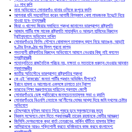
২০ লাখ রুপি
নানা অভিযোগে সোনারগাঁও থানার ওসিকে রংপুরে বদলি
আপনারা যদি সহযোগিতা করেন আগামী বিশ্বকাপ খেলা লাভজনক ইভেন্টে নিয়ে
যাওয়া হবে- তথ্যমন্ত্রী
জিয়া ও খালেদা জিয়ার সমাধিতে শ্রদ্ধা জানালেন ভারপ্রাপ্ত রাষ্ট্রপতি
আজাদ পার্টির পক্ষ সাবেক রাষ্ট্রপতি সাহাবুদ্দিন ও আবদুল হামিদের বিরুদ্ধে
ট্রাইব্যুনালে অভিযোগ দাখিল
সোনারগাঁওয়ে ফিলিং স্টেশনে বোমাসদৃশ তালাবদ্ধ ব্যাগ নিয়ে আতঙ্ক, আড়াই
ঘণ্টার উৎকণ্ঠার পর মিলল পুরনো কাপড়
পদত্যাগী রাষ্ট্রপতির বিরুদ্ধে অভিযোগে আমলে নেওয়ার কিছু নাই বললেন
স্বরাষ্ট্রমন্ত্রী
পদোন্নতিতে রাজনৈতিক পরিচয় নয়, দক্ষতা ও সততাকে গুরুত্ব দেওয়ার আহ্বান
প্রধানমন্ত্রীর
জাতীয় স্মৃতিসৌধে ভারপ্রাপ্ত রাষ্ট্রপতির শ্রদ্ধা
কে এই ‘কাকরোচ’ জনতা পার্টির প্রধান অভিজিৎ দীপকে?
ইরানে হামলা ও আলোচনা একসঙ্গে চালাতে চান ট্রাম্প
ভারতের শিক্ষা মন্ত্রণালয়ের দায়িত্বে প্রলহাদ জোশী
সোনারগাঁওয়ে ডেঙ্গু প্রতিরোধে জনসচেতনতামূলক সভা ও র‍্যালি
সোনারগাঁওয়ে বিএনপি নেতাকে আ’লীগের দোষর আখ্যা দিয়ে জমি দখলের চেষ্টার
অভিযোগ
চৌদ্দগ্রামে ফুটবল আনতে গিয়ে পুকুরে ডুবে স্কুলছাত্রের মৃত্যু
ব্রিকস সম্মেলনে যোগ দিতে প্রধানমন্ত্রী তারেক রহমানকে মোদীর আমন্ত্রণ
জিসিসি দেশগুলোকে কড়া বার্তা তেহরানের, মার্কিন ঘাঁটিতে হামলার ইঙ্গিত
আসিয়ানকে আরও শক্তিশালী করতে ঘনিষ্ঠভাবে কাজ করবে বাংলাদেশ:
পররাষ্ট্রমন্ত্রী