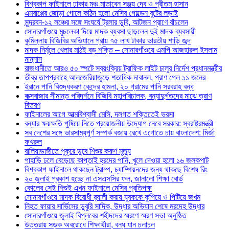
বিশ্বকাপ ফাইনালে ঢাকার মঞ্চ মাতাবেন সঞ্জয় দেব ও প্রীতম হাসান
এমবাপ্পের জোড়া গোলে কঠিন হলো মেসির গোল্ডেন বুটের লড়াই
সুন্দরবন-১২ লঞ্চের সঙ্গে সংঘর্ষে ট্রলার ডুবি, আটজন প্রাণে বাঁচলেন
সোনারগাঁওয়ে মুচলেকা দিয়ে মাদক ব্যবসা ছাড়লেন দুই মাদক ব্যবসায়ী
কুমিল্লায় বিজিবির অভিযানে প্রায় ৭৫ লাখ টাকার ভারতীয় শাড়ি জব্দ
মাদক নির্মূলে খেলার মাঠই বড় শক্তি – সোনারগাঁওয়ে এমপি আজহারুল ইসলাম
মান্নান
রাজধানীতে আরও ৫০ স্পটে স্বয়ংক্রিয় ট্রাফিক লাইট চালুর নির্দেশ প্রধানমন্ত্রীর
তীব্র তাপপ্রবাহে আলজেরিয়াজুড়ে শতাধিক দাবানল, প্রাণ গেল ১১ জনের
ইরানে পানি বিশুদ্ধকরণ কেন্দ্রে হামলা, ২০ গ্রামের পানি সরবরাহ বন্ধ
কক্সবাজার সীমান্ত পরিদর্শনে বিজিবি মহাপরিচালক, বন্যাদুর্গতদের মাঝে ত্রাণ
বিতরণ
ফাইনালের আগে আত্মবিশ্বাসী মেসি, দলগত শক্তিতেই ভরসা
বন্যার ক্ষয়ক্ষতি পুষিয়ে নিতে প্রয়োজনীয় উদ্যোগ নেবে সরকার: স্বরাষ্ট্রমন্ত্রী
সব দেশের সঙ্গে ভারসাম্যপূর্ণ সম্পর্ক বজায় রেখে এগোতে চায় বাংলাদেশ: মির্জা
ফখরুল
বালিয়াডাঙ্গীতে পুকূরে ডুবে শিশুর করুণ মৃত্যু
পাহাড়ি ঢলে বেড়েছে কাপ্তাই হ্রদের পানি, খুলে দেওয়া হলো ১৬ জলকপাট
বিশ্বকাপ ফাইনালে থাকছেন ট্রাম্প, চ্যাম্পিয়নদের জন্য থাকছে বিশেষ রিং
২০ জুলাই প্রকাশ হচ্ছে না এসএসসির ফল, জানালো শিক্ষা বোর্ড
কোলের সেই শিশুই এখন ফাইনালে মেসির প্রতিপক্ষ
সোনারগাঁওয়ে মাদক বিরোধী র‌্যালী করায় যুবককে কুপিয়ে ও পিটিয়ে জখম
নিহত ফায়ার সার্ভিসের ডুবুরি সাদিক, উদ্ধার অভিযান শেষে মরদেহ উদ্ধার
সোনারগাঁওয়ে জুলাই বিপ্লবের শহীদদের স্মরণে স্মরণ সভা অনুষ্ঠিত
উত্তরায় সড়ক অবরোধে শিক্ষার্থীরা, বন্ধ যান চলাচল