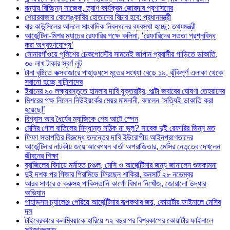
বন্যায় বিচ্ছিন্ন সাজেক, ত্রাণ কার্যক্রম জোরদার প্রশাসনের
শেয়ারবাজার কেলেঙ্কারির হোতাদের বিচার হবে: প্রধানমন্ত্রী
বার কাউন্সিলের আদলে সাংবাদিক নিবন্ধনের ব্যবস্থা হচ্ছে: তথ্যমন্ত্রী
আর্জেন্টিনা-মিশর ম্যাচের রেফারির পক্ষে কলিনা, ‘রেফারিদের সততা প্রশ্নবিদ্ধ
করা অগ্রহণযোগ্য’
সোনারগাঁওয়ে পুলিশের চেকপোস্টের সামনেই জাপান প্রবাসীর গাড়িতে ডাকাতি,
৩০ লাখ টাকার স্বর্ণ লুট
টানা বৃষ্টিতে কক্সবাজারে পাহাড়ধসে মৃতের সংখ্যা বেড়ে ১৯, ঝুঁকিপূর্ণ এলাকা থেকে
সরানো হচ্ছে বাসিন্দাদের
ইরানের ৯০ লক্ষ্যবস্তুতে হামলার দাবি যুক্তরাষ্ট্র, পাল্টা জবাবের ঘোষণা তেহরানের
মিশরের পক্ষ নিলেন নিউইয়র্কের মেয়র মামদানী, বললেন ‘সত্যিই ডাকাতি করা
হয়েছে!’
বিশ্বাস আর ধৈর্যের ম্যাজিকে শেষ আটে স্পেন
মেসির গোল বাতিলের সিদ্ধান্ত সঠিক না ভুল? সাবেক দুই রেফারির ভিন্ন মত
ফিফা সভাপতির বিরুদ্ধে তদন্তের দাবি ইউরোপীয় আইনপ্রণেতাদের
আর্জেন্টিনার নাটকীয় জয়ে আবেগঘন বার্তা অপরাজিতার, মেসির নেতৃত্বে দেখলেন
জীবনের শিক্ষা
ব্রাজিলের বিদায়ে মর্মাহত চঞ্চল, মেসি ও আর্জেন্টিনার জন্য জানালেন শুভকামনা
দুই দশক পর গিজার পিরামিডে ফিরছেন শাকিরা, কনসার্ট ২৮ নভেম্বর
আরব সাগরে ৫ ক্রুসহ পাকিস্তানি কার্গো বিমান নিখোঁজ, জোরালো উদ্ধার
অভিযান
পাহাড়সম চ্যালেঞ্জ পেরিয়ে আর্জেন্টিনার রূপকথার জয়, কোয়ার্টার ফাইনালে মেসির
দল
টাইব্রেকারে কলম্বিয়াকে হারিয়ে ৭২ বছর পর বিশ্বকাপের কোয়ার্টার ফাইনালে
সুইজারল্যান্ড