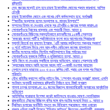
রাষ্ট্রপতি
দেড় বছরের মধ্যেই চালু হবে চায়না ইকোনমিক জোনের প্রথম কারখানা: আশিক
চৌধুরী
চায়না ইকোনমিক জোনে এক লাখের বেশি কর্মসংস্থান হবে: অর্থমন্ত্রী
**জাতীয় অধ্যাপক হলেন অধ্যাপক ড. মাহবুব উল্লাহ**
সম্পদের হিসাব না দেওয়ায় এসকে সুর চৌধুরীর ৩ বছরের সশ্রম কারাদণ্ড
সোনারগাঁওয়ে ট্রাকের ধাক্কায় এক পথচারী নিহত, আহত ৪
সোনারগাঁওয়ে মিছিলের প্রস্তুতিকালে ছাত্রলীগের ১২কর্মী গ্রেপ্তার
‘ককরোচ জনতা পার্টি’র প্রতিষ্ঠাতাকে ফলো করে আলোচনায় প্রিয়াঙ্কা
স্যালুট বিতর্কে মুখ খুললেন ইশরাক, ‘এটি আমার ব্যক্তিগত শ্রদ্ধার প্রকাশ’
৩ শর্তে লাইসেন্স ফিরে পেল আদ্-দ্বীন মেডিকেল কলেজ হাসপাতাল
জাতীয় সংসদের সাউন্ড সিস্টেম প্রতিস্থাপনে উচ্চ পর্যায়ের সভা
সোনারগাঁওয়ে যুবককে পিটিয়ে ও ছুরিকাঘাতে হত্যা, আহত ৩
শাড়ি কিনে না দেওয়ায় স্বামীকে হত্যার অভিযোগ, ভারতে গ্রেপ্তার নারী
‘ক্যামেরার সামনে আমি অনেক আনন্দ পাই’—কাজী নওশাবা আহমেদ
নেপালে চলবে ভারতের ২০০ ও ৫০০ রুপির নোট, প্রায় এক দশক পর নিয়মে
পরিবর্তন
যৌথ বাহিনীর ক্যাম্পে পানির লাইনে বিষ, ‘স্পেশাল পাওয়ার অ্যাক্টে’ মামলা: এসপি
সংবিধান অনুযায়ী যথাসময়ে রাষ্ট্রপতি নির্বাচন হবে: মির্জা ফখরুল
শাপলা চত্বর হত্যাকাণ্ড: ৪১ জনের বিরুদ্ধে মানবতাবিরোধী অপরাধের আনুষ্ঠানিক
অভিযোগ
আইসিসির পরোয়ানা উপেক্ষা করেই জাতিসংঘে যাওয়ার ঘোষণা নেতানিয়াহুর
রাজবাড়ীতে ট্রেনের বিচ্ছিন্ন বগির সঙ্গে বাস-অটোর সংঘর্ষে নিহত ২, আহত ৬
ট্রিলিয়ন ডলারের অর্থনীতি গড়তে বড় বিনিয়োগ প্রয়োজন: শামা ওবায়েদ
প্রথম ওড়িয়া তরুণী হিসেবে ‘ইন্ডিয়ান আইডল’ জিতলেন জ্যোতির্ময়ী, পুরস্কার