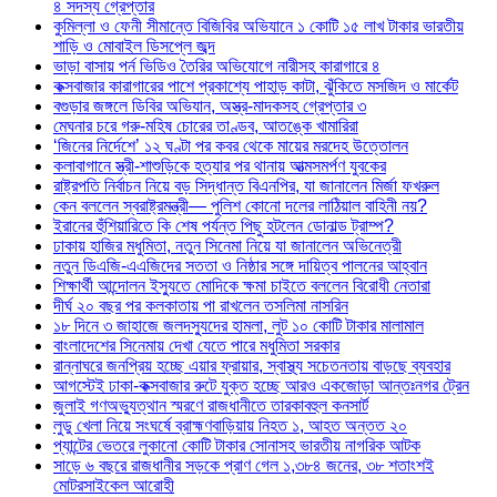
৪ সদস্য গ্রেপ্তার
কুমিল্লা ও ফেনী সীমান্তে বিজিবির অভিযানে ১ কোটি ১৫ লাখ টাকার ভারতীয়
শাড়ি ও মোবাইল ডিসপ্লে জব্দ
ভাড়া বাসায় পর্ন ভিডিও তৈরির অভিযোগে নারীসহ কারাগারে ৪
কক্সবাজার কারাগারের পাশে প্রকাশ্যে পাহাড় কাটা, ঝুঁকিতে মসজিদ ও মার্কেট
বগুড়ার জঙ্গলে ডিবির অভিযান, অস্ত্র-মাদকসহ গ্রেপ্তার ৩
মেঘনার চরে গরু-মহিষ চোরের তাণ্ডব, আতঙ্কে খামারিরা
‘জিনের নির্দেশে’ ১২ ঘণ্টা পর কবর থেকে মায়ের মরদেহ উত্তোলন
কলাবাগানে স্ত্রী-শাশুড়িকে হত্যার পর থানায় আত্মসমর্পণ যুবকের
রাষ্ট্রপতি নির্বাচন নিয়ে বড় সিদ্ধান্ত বিএনপির, যা জানালেন মির্জা ফখরুল
কেন বললেন স্বরাষ্ট্রমন্ত্রী— পুলিশ কোনো দলের লাঠিয়াল বাহিনী নয়?
ইরানের হুঁশিয়ারিতে কি শেষ পর্যন্ত পিছু হটলেন ডোনাল্ড ট্রাম্প?
ঢাকায় হাজির মধুমিতা, নতুন সিনেমা নিয়ে যা জানালেন অভিনেত্রী
নতুন ডিএজি-এএজিদের সততা ও নিষ্ঠার সঙ্গে দায়িত্ব পালনের আহ্বান
শিক্ষার্থী আন্দোলন ইস্যুতে মোদিকে ক্ষমা চাইতে বললেন বিরোধী নেতারা
দীর্ঘ ২০ বছর পর কলকাতায় পা রাখলেন তসলিমা নাসরিন
১৮ দিনে ৩ জাহাজে জলদস্যুদের হামলা, লুট ১০ কোটি টাকার মালামাল
বাংলাদেশের সিনেমায় দেখা যেতে পারে মধুমিতা সরকার
রান্নাঘরে জনপ্রিয় হচ্ছে এয়ার ফ্রায়ার, স্বাস্থ্য সচেতনতায় বাড়ছে ব্যবহার
আগস্টেই ঢাকা-কক্সবাজার রুটে যুক্ত হচ্ছে আরও একজোড়া আন্তঃনগর ট্রেন
জুলাই গণঅভ্যুত্থান স্মরণে রাজধানীতে তারকাবহুল কনসার্ট
লুডু খেলা নিয়ে সংঘর্ষে ব্রাহ্মণবাড়িয়ায় নিহত ১, আহত অন্তত ২০
প্যান্টের ভেতরে লুকানো কোটি টাকার সোনাসহ ভারতীয় নাগরিক আটক
সাড়ে ৬ বছরে রাজধানীর সড়কে প্রাণ গেল ১,৩৮৪ জনের, ৩৮ শতাংশই
মোটরসাইকেল আরোহী