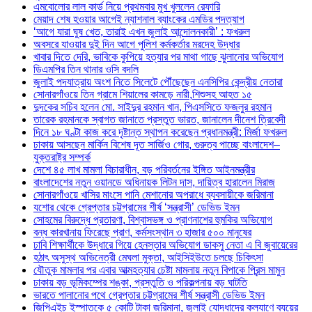
এমবোলোর লাল কার্ড নিয়ে প্রথমবার মুখ খুললেন রেফারি
মেয়াদ শেষ হওয়ার আগেই ন্যাশনাল ব্যাংকের এমডির পদত্যাগ
‘আগে যারা ঘুষ খেত, তারাই এখন জুলাই আন্দোলনকারী’ : ফখরুল
অবসরে যাওয়ার দুই দিন আগে পুলিশ কর্মকর্তার মরদেহ উদ্ধার
খাবার দিতে দেরি, ভাবিকে কুপিয়ে হত্যার পর মাথা গাছে ঝুলানোর অভিযোগ
ডিএমপির তিন থানার ওসি বদলি
জুলাই পদযাত্রায় অংশ নিতে সিলেটে পৌঁছেছেন এনসিপির কেন্দ্রীয় নেতারা
সোনারগাঁওয়ে তিন গ্রামে শিয়ালের কামড়ে নারী,শিশুসহ আহত ১৫
দুদকের সচিব হলেন মো. সাইদুর রহমান খান, পিএসসিতে ফজলুর রহমান
তারেক রহমানকে স্বাগত জানাতে প্রস্তুত ভারত, জানালেন দীনেশ ত্রিবেদী
দিনে ১৮ ঘণ্টা কাজ করে দৃষ্টান্ত স্থাপন করেছেন প্রধানমন্ত্রী: মির্জা ফখরুল
ঢাকায় আসছেন মার্কিন বিশেষ দূত সার্জিও গোর, গুরুত্ব পাচ্ছে বাংলাদেশ–
যুক্তরাষ্ট্র সম্পর্ক
দেশে ৪৫ লাখ মামলা বিচারাধীন, বড় পরিবর্তনের ইঙ্গিত আইনমন্ত্রীর
বাংলাদেশের নতুন ওয়ানডে অধিনায়ক লিটন দাস, দায়িত্ব হারালেন মিরাজ
সোনারগাঁওয়ে খাসির মাংসে পানি মেশানোর অপরাধে ব্যবসায়ীকে জরিমানা
যশোর থেকে গ্রেপ্তার চট্টগ্রামের শীর্ষ ‘সন্ত্রাসী’ ডেভিড ইমন
সোহমের বিরুদ্ধে প্রতারণা, বিশ্বাসভঙ্গ ও প্রাণনাশের হুমকির অভিযোগ
বন্ধ কারখানায় ফিরেছে প্রাণ, কর্মসংস্থান ৩ হাজার ৫০০ মানুষের
ঢাবি শিক্ষার্থীকে উদ্ধারে গিয়ে হেনস্তার অভিযোগ ডাকসু নেতা এ বি জুবায়েরের
হঠাৎ অসুস্থ অভিনেত্রী মেঘলা মুক্তা, আইসিইউতে চলছে চিকিৎসা
যৌতুক মামলার পর এবার আত্মহত্যার চেষ্টা মামলায় নতুন বিপাকে প্রিন্স মামুন
ঢাকায় বড় ভূমিকম্পের শঙ্কা, প্রস্তুতি ও পরিকল্পনায় বড় ঘাটতি
ভারতে পালানোর পথে গ্রেপ্তার চট্টগ্রামের শীর্ষ সন্ত্রাসী ডেভিড ইমন
জিপিএইচ ইস্পাতকে ৫ কোটি টাকা জরিমানা, জুলাই যোদ্ধাদের কল্যাণে ব্যয়ের