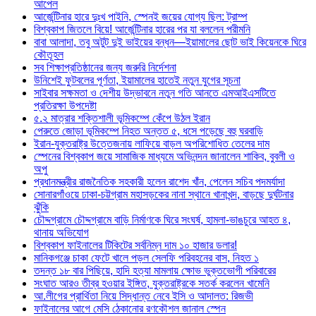
আপেল
আর্জেন্টিনার হারে দুঃখ পাইনি, স্পেনই জয়ের যোগ্য ছিল: ট্রাম্প
বিশ্বকাপ জিতলে বিয়ে! আর্জেন্টিনার হারের পর যা বললেন পরীমনি
বাবা আলাদা, তবু অটুট দুই ভাইয়ের বন্ধন—ইয়ামালের ছোট ভাই কিয়েনকে ঘিরে
কৌতূহল
সব শিক্ষাপ্রতিষ্ঠানের জন্য জরুরি নির্দেশনা
উনিশেই ফুটবলের পূর্ণতা, ইয়ামালের হাতেই নতুন যুগের সূচনা
সাইবার সক্ষমতা ও দেশীয় উদ্ভাবনে নতুন গতি আনতে এমআইএসটিতে
প্রতিরক্ষা উপদেষ্টা
৫.২ মাত্রার শক্তিশালী ভূমিকম্পে কেঁপে উঠল ইরান
পেরুতে জোড়া ভূমিকম্পে নিহত অন্তত ৫, ধসে পড়েছে বহু ঘরবাড়ি
ইরান-যুক্তরাষ্ট্র উত্তেজনায় লাফিয়ে বাড়ল অপরিশোধিত তেলের দাম
স্পেনের বিশ্বকাপ জয়ে সামাজিক মাধ্যমে অভিনন্দন জানালেন শাকিব, বুবলী ও
অপু
প্রধানমন্ত্রীর রাজনৈতিক সহকারী হলেন রাশেদ খাঁন, পেলেন সচিব পদমর্যাদা
সোনারগাঁওয়ে ঢাকা-চট্টগ্রাম মহাসড়কের নানা স্থানে খানাখন্দ, বাড়ছে দুর্ঘটনার
ঝুঁকি
চৌদ্দগ্রামে চৌদ্দগ্রামে বাড়ি নির্মাণকে ঘিরে সংঘর্ষ, হামলা-ভাঙচুরে আহত ৪,
থানায় অভিযোগ
বিশ্বকাপ ফাইনালের টিকিটের সর্বনিম্ন দাম ১০ হাজার ডলার!
মানিকগঞ্জে চাকা ফেটে খালে পড়ল সেলফি পরিবহনের বাস, নিহত ১
তদন্ত ১৮ বার পিছিয়ে, হাদি হত্যা মামলায় ক্ষোভ ভুক্তভোগী পরিবারের
সংঘাত আরও তীব্র হওয়ার ইঙ্গিত, যুক্তরাষ্ট্রকে সতর্ক করলেন খামেনি
আ.লীগের প্রার্থিতা নিয়ে সিদ্ধান্ত নেবে ইসি ও আদালত: রিজভী
ফাইনালের আগে মেসি ঠেকানোর রণকৌশল জানাল স্পেন