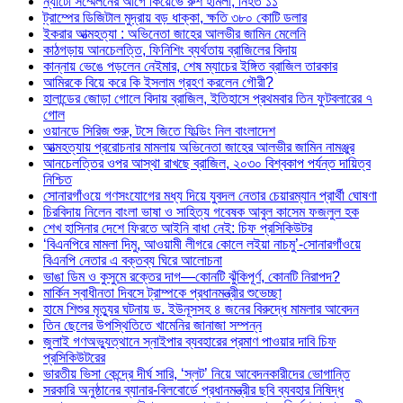
ন্যাটো সম্মেলনের আগে কিয়েভে রুশ হামলা, নিহত ১১
ট্রাম্পের ডিজিটাল মুদ্রায় বড় ধাক্কা, ক্ষতি ৩৮০ কোটি ডলার
ইকরার আত্মহত্যা : অভিনেতা জাহের আলভীর জামিন মেলেনি
কাঠগড়ায় আনচেলত্তি, ফিনিশিং ব্যর্থতায় ব্রাজিলের বিদায়
কান্নায় ভেঙে পড়লেন নেইমার, শেষ ম্যাচের ইঙ্গিত ব্রাজিল তারকার
আমিরকে বিয়ে করে কি ইসলাম গ্রহণ করলেন গৌরী?
হালান্ডের জোড়া গোলে বিদায় ব্রাজিল, ইতিহাসে প্রথমবার তিন ফুটবলারের ৭
গোল
ওয়ানডে সিরিজ শুরু, টসে জিতে ফিল্ডিং নিল বাংলাদেশ
আত্মহত্যায় প্ররোচনার মামলায় অভিনেতা জাহের আলভীর জামিন নামঞ্জুর
আনচেলত্তির ওপর আস্থা রাখছে ব্রাজিল, ২০৩০ বিশ্বকাপ পর্যন্ত দায়িত্ব
নিশ্চিত
সোনারগাঁওয়ে গণসংযোগের মধ্য দিয়ে যুবদল নেতার চেয়ারম্যান প্রার্থী ঘোষণা
চিরবিদায় নিলেন বাংলা ভাষা ও সাহিত্য গবেষক আবুল কাসেম ফজলুল হক
শেখ হাসিনার দেশে ফিরতে আইনি বাধা নেই: চিফ প্রসিকিউটর
‘বিএনপিরে মামলা দিমু, আওয়ামী লীগরে কোলে লইয়া নাচমু’-সোনারগাঁওয়ে
বিএনপি নেতার এ বক্তব্য ঘিরে আলোচনা
ভাঙা ডিম ও কুসুমে রক্তের দাগ—কোনটি ঝুঁকিপূর্ণ, কোনটি নিরাপদ?
মার্কিন স্বাধীনতা দিবসে ট্রাম্পকে প্রধানমন্ত্রীর শুভেচ্ছা
হামে শিশুর মৃত্যুর ঘটনায় ড. ইউনূসসহ ৪ জনের বিরুদ্ধে মামলার আবেদন
তিন ছেলের উপস্থিতিতে খামেনির জানাজা সম্পন্ন
জুলাই গণঅভ্যুত্থানে স্নাইপার ব্যবহারের প্রমাণ পাওয়ার দাবি চিফ
প্রসিকিউটরের
ভারতীয় ভিসা কেন্দ্রে দীর্ঘ সারি, ‘স্লট’ নিয়ে আবেদনকারীদের ভোগান্তি
সরকারি অনুষ্ঠানের ব্যানার-বিলবোর্ডে প্রধানমন্ত্রীর ছবি ব্যবহার নিষিদ্ধ