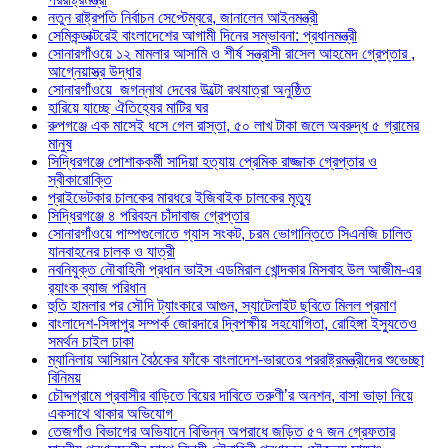
নতুন রাষ্ট্রপতি নির্বাচন সেপ্টেম্বরে, জানালেন আইনমন্ত্রী
সেমিকন্ডাক্টরেই বাংলাদেশের আগামী দিনের সম্ভাবনা: প্রধানমন্ত্রী
সোনারগাঁওয়ে ১২ মামলার আসামি ও শীর্ষ সন্ত্রাসী রাসেল আহমেদ গ্রেপ্তার ,
আগ্নেয়াস্ত্র উদ্ধার
সোনারগাঁওয়ে জগন্নাথ দেবের উল্টো রথযাত্রা অনুষ্ঠিত
হারিয়ে যাচ্ছে ঐতিহ্যের মাটির ঘর
রুপগঞ্জে এক মাসেই ধসে গেল রাস্তা, ৫০ লাখ টাকা জলে অবরুদ্ধ ৫ গ্রামের
মানুষ
সিদ্ধিরগঞ্জে পোশাককর্মী সাদিয়া হত্যায় প্রেমিক রাজ্জাক গ্রেপ্তার ও
স্বীকারোক্তি
প্রাইভেটকার চালকের মারধরে ইজিবাইক চালকের মৃত্যু
সিদ্ধিরগঞ্জে ৪ পরিবহন চাঁদাবাজ গ্রেপ্তার
সোনারগাঁওয়ে পাম্পগুলোতে গ্যাস সংকট, চরম ভোগান্তিতে সিএনজি চালিত
যানবাহনের চালক ও যাত্রী
নবনিযুক্ত নৌবাহিনী প্রধান ভাইস এডমিরাল খোন্দকার মিসবাহ উল আজীম-এর
র‍্যাংক ব্যাজ পরিধান
হুতি হামলার পর সৌদি ট্যাংকারে আগুন, স্যাটেলাইট ছবিতে মিলল প্রমাণ
বাংলাদেশ-সিঙ্গাপুর সম্পর্ক জোরদারে দ্বিপক্ষীয় সহযোগিতা, রোহিঙ্গা ইস্যুতেও
সমর্থন চাইল ঢাকা
ম্যানিলায় আসিয়ান বৈঠকের ফাঁকে বাংলাদেশ-ভারতের পররাষ্ট্রমন্ত্রীদের শুভেচ্ছা
বিনিময়
চৌদ্দগ্রামে প্রবাসীর বাড়িতে বিয়ের দাবিতে তরুণী’র অনশন, বাসা ভাড়া নিয়ে
একসাথে থাকার অভিযোগ
তেজগাঁও বিভাগের অভিযানে বিভিন্ন অপরাধে জড়িত ৫৭ জন গ্রেফতার