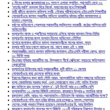
৮ দিনের বন্যায় কক্সবাজারের ৪৯ শতাংশ এলাকা প্লাবিত, প্রাণহানি বেড়ে ৩২
‘ফার্মের মুরগি’ মন্তব্য ঘিরে বিতর্ক, সমালোচনার মুখে শিক্ষামন্ত্রী
ভারী বৃষ্টিতে জলমগ্ন কুমিল্লা নগরী, নৌকায় পরীক্ষাকেন্দ্রে এইচএসসি শিক্ষার্থীরা
সোনারগাঁওয়ে জাপান প্রবাসীর গাড়িতে ডাকাতির ঘটনায় লুন্ঠিত মালামালসহ ৪
ডাকাত গ্রেপ্তার
ধর্ষণের অভিযোগে গ্রেপ্তার শ্রাবন্তীর ব্যক্তিগত সহকারী, কঠোর শাস্তির দাবি
অভিনেত্রীর
বন্যাদুর্গত মানুষ ও প্রাণীদের সহায়তায় এগিয়ে আসার আহ্বান নিলয়-হিমির
বন্যাদুর্গত মানুষের জন্য অনুদান দিলেন অভিনেতা তৌসিফ
যশোরে জলাবদ্ধ বাড়িতে ঘুমন্ত স্কুলছাত্রীকে সাপের কামড়, মৃত্যু
বন্যার পানি ঘরে ঢুকলে আতঙ্ক নয়, আগে করুন এই ৭ কাজ
প্রধানমন্ত্রীর ফোনে বদলাল কুমিল্লার জলাবদ্ধ এইচএসসি পরীক্ষা কেন্দ্র, বাড়ল
৩০ মিনিট সময়
ভিএআর সুবিধায় আর্জেন্টিনা নয়, বিশ্বকাপে শীর্ষে মেক্সিকো; সবচেয়ে ক্ষতিগ্রস্ত
ক্রোয়েশিয়া
বন্যার্তদের চিকিৎসায় মাঠে স্বাস্থ্যকর্মীরা, ছুটি বাতিল ১১ জেলায়
সোনারগাঁওয়ে বাবা ছেলেকে কুপিয়ে জখম
ইরানের বিরুদ্ধে কড়া বার্তা সৌদি আরব, আন্তর্জাতিক আইন লঙ্ঘনের অভিযোগ
বন্যা মোকাবিলায় সরকার ব্যর্থ, এখন দোষারোপে লাভ নেই: নাহিদ ইসলাম
বক্স অফিসে ঝড় তুলেছে ‘ধামাল ৪’, দুই দিনেই আয় ৫৩ কোটির বেশি
বন্যাকবলিত ১১ জেলায় বিজিবি মোতায়েন, বান্দরবানে উদ্ধার ৬ শতাধিক মানুষ
রক্তাক্ত মেসি, আরও দৃঢ় প্রত্যাবর্তন—ইতিহাস কি আবারও আর্জেন্টিনার পক্ষে?
সোনারগাঁওয়ে শপিং মলে চুরির ঘটনায় চোর চক্রের ৯ সদস্য গ্রেপ্তার
দেশের শ্রেষ্ঠ প্রধান শিক্ষক হয়েছেন সোনারগাঁওয়ের বি. আর বিলকিস
বান্দরবানে বন্যাদুর্গত মানুষের পাশে বিজিবি: ১২২টি পরিবারকে নিরাপদে উদ্ধার ও