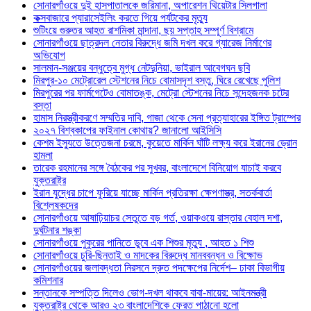
সোনারগাঁওয়ে দুই হাসপাতালকে জরিমানা, অপারেশন থিয়েটার সিলগালা
কক্সবাজারে প্যারাসেইলিং করতে গিয়ে পর্যটকের মৃত্যু
শুটিংয়ে গুরুতর আহত রাশমিকা মান্দানা, ছয় সপ্তাহ সম্পূর্ণ বিশ্রামে
সোনারগাঁওয়ে ছাত্রদল নেতার বিরুদ্ধে জমি দখল করে গ্যারেজ নির্মাণের
অভিযোগ
সালমান-সঞ্জয়ের বন্ধুত্বে মুগ্ধ নেটদুনিয়া, ভাইরাল আবেগঘন ছবি
মিরপুর-১০ মেট্রোরেল স্টেশনের নিচে বোমাসদৃশ বস্তু, ঘিরে রেখেছে পুলিশ
মিরপুরের পর ফার্মগেটেও বোমাতঙ্ক, মেট্রো স্টেশনের নিচে সন্দেহজনক চটের
বস্তা
হামাস নিরস্ত্রীকরণে সম্মতির দাবি, গাজা থেকে সেনা প্রত্যাহারের ইঙ্গিত ট্রাম্পের
২০২৭ বিশ্বকাপের ফাইনাল কোথায়? জানালো আইসিসি
কেশম ইস্যুতে উত্তেজনা চরমে, কুয়েতে মার্কিন ঘাঁটি লক্ষ্য করে ইরানের ড্রোন
হামলা
তারেক রহমানের সঙ্গে বৈঠকের পর সুখবর, বাংলাদেশে বিনিয়োগ যাচাই করবে
যুক্তরাষ্ট্র
ইরান যুদ্ধের চাপে ফুরিয়ে যাচ্ছে মার্কিন প্রতিরক্ষা ক্ষেপণাস্ত্র, সতর্কবার্তা
বিশ্লেষকদের
সোনারগাঁওয়ে আষাঢ়িয়াচর সেতুতে বড় গর্ত, ওয়াকওয়ে রাস্তার বেহাল দশা,
দুর্ঘটনার শঙ্কা
সোনারগাঁওয়ে পুকুরের পানিতে ডুবে এক শিশুর মৃত্যু , আহত ১ শিশু
সোনারগাঁওয়ে চুরি-ছিনতাই ও মাদকের বিরুদ্ধে মানববন্ধন ও বিক্ষোভ
সোনারগাঁওয়ের জলাবদ্ধতা নিরসনে দ্রুত পদক্ষেপের নির্দেশ– ঢাকা বিভাগীয়
কমিশনার
সন্তানকে সম্পত্তি দিলেও ভোগ-দখল থাকবে বাবা-মায়ের: আইনমন্ত্রী
যুক্তরাষ্ট্র থেকে আরও ২৩ বাংলাদেশিকে ফেরত পাঠানো হলো