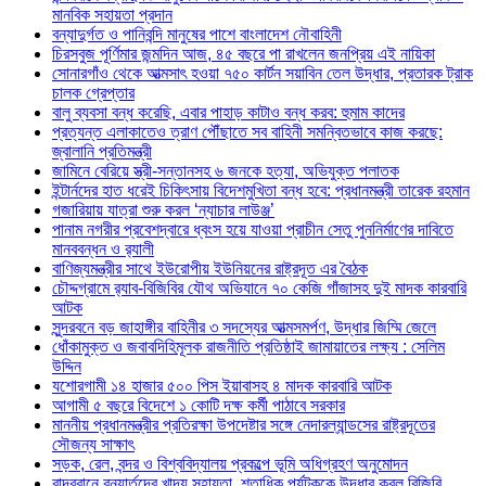
মানবিক সহায়তা প্রদান
বন্যাদুর্গত ও পানিবন্দি মানুষের পাশে বাংলাদেশ নৌবাহিনী
চিরসবুজ পূর্ণিমার জন্মদিন আজ, ৪৫ বছরে পা রাখলেন জনপ্রিয় এই নায়িকা
সোনারগাঁও থেকে আত্মসাৎ হওয়া ৭৫০ কার্টন সয়াবিন তেল উদ্ধার, প্রতারক ট্রাক
চালক গ্রেপ্তার
বালু ব্যবসা বন্ধ করেছি, এবার পাহাড় কাটাও বন্ধ করব: হুমাম কাদের
প্রত্যন্ত এলাকাতেও ত্রাণ পৌঁছাতে সব বাহিনী সমন্বিতভাবে কাজ করছে:
জ্বালানি প্রতিমন্ত্রী
জামিনে বেরিয়ে স্ত্রী-সন্তানসহ ৬ জনকে হত্যা, অভিযুক্ত পলাতক
ইন্টার্নদের হাত ধরেই চিকিৎসায় বিদেশমুখিতা বন্ধ হবে: প্রধানমন্ত্রী তারেক রহমান
গজারিয়ায় যাত্রা শুরু করল ‘ন্যাচার লাউঞ্জ’
পানাম নগরীর প্রবেশদ্বারে ধ্বংস হয়ে যাওয়া প্রাচীন সেতু পুননির্মাণের দাবিতে
মানববন্ধন ও র‌্যালী
বাণিজ্যমন্ত্রীর সাথে ইউরোপীয় ইউনিয়নের রাষ্ট্রদূত এর বৈঠক
চৌদ্দগ্রামে র‌্যাব-বিজিবির যৌথ অভিযানে ৭০ কেজি গাঁজাসহ দুই মাদক কারবারি
আটক
সুন্দরবনে বড় জাহাঙ্গীর বাহিনীর ৩ সদস্যের আত্মসমর্পণ, উদ্ধার জিম্মি জেলে
ধোঁকামুক্ত ও জবাবদিহিমূলক রাজনীতি প্রতিষ্ঠাই জামায়াতের লক্ষ্য : সেলিম
উদ্দিন
যশোরগামী ১৪ হাজার ৫০০ পিস ইয়াবাসহ ৪ মাদক কারবারি আটক
আগামী ৫ বছরে বিদেশে ১ কোটি দক্ষ কর্মী পাঠাবে সরকার
মাননীয় প্রধানমন্ত্রীর প্রতিরক্ষা উপদেষ্টার সঙ্গে নেদারল্যান্ডসের রাষ্ট্রদূতের
সৌজন্য সাক্ষাৎ
সড়ক, রেল, বন্দর ও বিশ্ববিদ্যালয় প্রকল্পে ভূমি অধিগ্রহণ অনুমোদন
বান্দরবানে বন্যার্তদের খাদ্য সহায়তা, শতাধিক পর্যটককে উদ্ধার করল বিজিবি