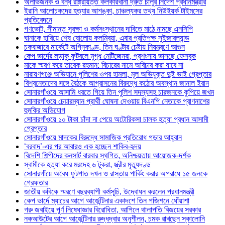
অলাভজনক ও বন্ধ রাষ্ট্রায়ত্ত কলকারখানা দ্রুত চালুর নির্দেশ প্রধানমন্ত্রীর
ইরানি আলোচকদের হত্যার আশঙ্কা, চাঞ্চল্যকর তথ্য নিউইয়র্ক টাইমসের
প্রতিবেদনে
গণভোট, সীমান্ত সুরক্ষা ও কর্মসংস্থানের দাবিতে মাঠে নামছে এনসিপি
ঘানাকে হারিয়ে শেষ ষোলোয় কলম্বিয়া, এবার প্রতিপক্ষ সুইজারল্যান্ড
চকবাজারে মার্কেটে অগ্নিকাণ্ড, তিন ঘণ্টার চেষ্টায় নিয়ন্ত্রণে আগুন
কেপ ভার্দের লড়াকু ফুটবলে মুগ্ধ নেটিজেনরা, প্রশংসায় ভাসছে ফেসবুক
মাকে স্মরণ করে তারেক রহমান: বিচারের নামে অবিচার করা যাবে না
নারায়ণগঞ্জে অভিযানে পুলিশের ওপর হামলা, মূল অভিযুক্ত দুই ভাই গ্রেপ্তার
বিশ্বনেতাদের সঙ্গে বৈঠকে আগ্রাসনের বিরুদ্ধে কঠোর অবস্থান জানাল ইরান
সোনারগাঁওয়ে আসামি ধরতে গিয়ে তিন পুলিশ সদস্যসহ চারজনকে কুপিয়ে জখম
সোনারগাঁওয়ে চেয়ারম্যান প্রার্থী ঘোষনা দেওয়ায় বিএনপি নেতাকে প্রাণনাশের
হুমকির অভিযোগ
সোনারগাঁওয়ে ১০ টাকা চাঁদা না পেয়ে অটোরিকসা চালক হত্যা প্রধান আসামী
গ্রেপ্তার
সোনারগাঁওয়ে মাদকের বিরুদ্ধে সামাজিক প্রতিরোধ গড়ার আহ্বান
‘বরবাদ’-এর পর আবারও এক হচ্ছেন শাকিব-হৃদয়
বিদেশি শিল্পীদের কনসার্ট বারবার স্থগিত, অনিশ্চয়তায় আয়োজক-দর্শক
স্বামীকে হত্যা করে মরদেহ ৬ টুকরা, স্ত্রীর মৃত্যুদণ্ড
সোনারগাঁয়ে অবৈধ ফুটপাত দখল ও রাস্তায় পার্কিং করার অপরাধে ১৫ জনকে
গ্রেফতার
জাতীয় কবিকে স্মরণে বছরব্যাপী কর্মসূচি, উদ্বোধন করলেন প্রধানমন্ত্রী
কেপ ভার্দে ম্যাচের আগে আর্জেন্টিনার একাদশে তিন পজিশনে ধোঁয়াশা
গরু জবাইয়ে পূর্ণ নিষেধাজ্ঞার বিরোধিতা, আপিলে থালাপতি বিজয়ের সরকার
নকআউটের আগে আর্জেন্টিনার রুদ্ধদ্বার অনুশীলন, চমক রাখছেন স্কালোনি