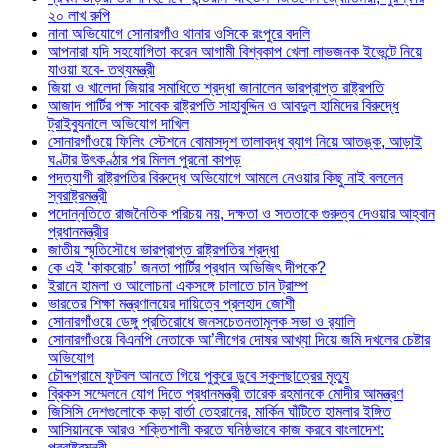
২০ লাখ রুপি
নানা অভিযোগে সোনারগাঁও থানার ওসিকে রংপুরে বদলি
আপনারা যদি সহযোগিতা করেন আগামী বিশ্বকাপ খেলা লাভজনক ইভেন্টে নিয়ে
যাওয়া হবে- তথ্যমন্ত্রী
জিয়া ও খালেদা জিয়ার সমাধিতে শ্রদ্ধা জানালেন ভারপ্রাপ্ত রাষ্ট্রপতি
আজাদ পার্টির পক্ষ সাবেক রাষ্ট্রপতি সাহাবুদ্দিন ও আবদুল হামিদের বিরুদ্ধে
ট্রাইব্যুনালে অভিযোগ দাখিল
সোনারগাঁওয়ে ফিলিং স্টেশনে বোমাসদৃশ তালাবদ্ধ ব্যাগ নিয়ে আতঙ্ক, আড়াই
ঘণ্টার উৎকণ্ঠার পর মিলল পুরনো কাপড়
পদত্যাগী রাষ্ট্রপতির বিরুদ্ধে অভিযোগে আমলে নেওয়ার কিছু নাই বললেন
স্বরাষ্ট্রমন্ত্রী
পদোন্নতিতে রাজনৈতিক পরিচয় নয়, দক্ষতা ও সততাকে গুরুত্ব দেওয়ার আহ্বান
প্রধানমন্ত্রীর
জাতীয় স্মৃতিসৌধে ভারপ্রাপ্ত রাষ্ট্রপতির শ্রদ্ধা
কে এই ‘কাকরোচ’ জনতা পার্টির প্রধান অভিজিৎ দীপকে?
ইরানে হামলা ও আলোচনা একসঙ্গে চালাতে চান ট্রাম্প
ভারতের শিক্ষা মন্ত্রণালয়ের দায়িত্বে প্রলহাদ জোশী
সোনারগাঁওয়ে ডেঙ্গু প্রতিরোধে জনসচেতনতামূলক সভা ও র‍্যালি
সোনারগাঁওয়ে বিএনপি নেতাকে আ’লীগের দোষর আখ্যা দিয়ে জমি দখলের চেষ্টার
অভিযোগ
চৌদ্দগ্রামে ফুটবল আনতে গিয়ে পুকুরে ডুবে স্কুলছাত্রের মৃত্যু
ব্রিকস সম্মেলনে যোগ দিতে প্রধানমন্ত্রী তারেক রহমানকে মোদীর আমন্ত্রণ
জিসিসি দেশগুলোকে কড়া বার্তা তেহরানের, মার্কিন ঘাঁটিতে হামলার ইঙ্গিত
আসিয়ানকে আরও শক্তিশালী করতে ঘনিষ্ঠভাবে কাজ করবে বাংলাদেশ:
পররাষ্ট্রমন্ত্রী