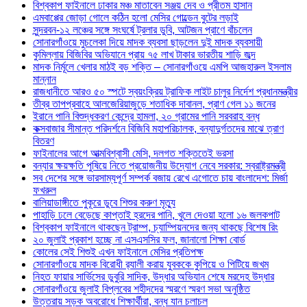
বিশ্বকাপ ফাইনালে ঢাকার মঞ্চ মাতাবেন সঞ্জয় দেব ও প্রীতম হাসান
এমবাপ্পের জোড়া গোলে কঠিন হলো মেসির গোল্ডেন বুটের লড়াই
সুন্দরবন-১২ লঞ্চের সঙ্গে সংঘর্ষে ট্রলার ডুবি, আটজন প্রাণে বাঁচলেন
সোনারগাঁওয়ে মুচলেকা দিয়ে মাদক ব্যবসা ছাড়লেন দুই মাদক ব্যবসায়ী
কুমিল্লায় বিজিবির অভিযানে প্রায় ৭৫ লাখ টাকার ভারতীয় শাড়ি জব্দ
মাদক নির্মূলে খেলার মাঠই বড় শক্তি – সোনারগাঁওয়ে এমপি আজহারুল ইসলাম
মান্নান
রাজধানীতে আরও ৫০ স্পটে স্বয়ংক্রিয় ট্রাফিক লাইট চালুর নির্দেশ প্রধানমন্ত্রীর
তীব্র তাপপ্রবাহে আলজেরিয়াজুড়ে শতাধিক দাবানল, প্রাণ গেল ১১ জনের
ইরানে পানি বিশুদ্ধকরণ কেন্দ্রে হামলা, ২০ গ্রামের পানি সরবরাহ বন্ধ
কক্সবাজার সীমান্ত পরিদর্শনে বিজিবি মহাপরিচালক, বন্যাদুর্গতদের মাঝে ত্রাণ
বিতরণ
ফাইনালের আগে আত্মবিশ্বাসী মেসি, দলগত শক্তিতেই ভরসা
বন্যার ক্ষয়ক্ষতি পুষিয়ে নিতে প্রয়োজনীয় উদ্যোগ নেবে সরকার: স্বরাষ্ট্রমন্ত্রী
সব দেশের সঙ্গে ভারসাম্যপূর্ণ সম্পর্ক বজায় রেখে এগোতে চায় বাংলাদেশ: মির্জা
ফখরুল
বালিয়াডাঙ্গীতে পুকূরে ডুবে শিশুর করুণ মৃত্যু
পাহাড়ি ঢলে বেড়েছে কাপ্তাই হ্রদের পানি, খুলে দেওয়া হলো ১৬ জলকপাট
বিশ্বকাপ ফাইনালে থাকছেন ট্রাম্প, চ্যাম্পিয়নদের জন্য থাকছে বিশেষ রিং
২০ জুলাই প্রকাশ হচ্ছে না এসএসসির ফল, জানালো শিক্ষা বোর্ড
কোলের সেই শিশুই এখন ফাইনালে মেসির প্রতিপক্ষ
সোনারগাঁওয়ে মাদক বিরোধী র‌্যালী করায় যুবককে কুপিয়ে ও পিটিয়ে জখম
নিহত ফায়ার সার্ভিসের ডুবুরি সাদিক, উদ্ধার অভিযান শেষে মরদেহ উদ্ধার
সোনারগাঁওয়ে জুলাই বিপ্লবের শহীদদের স্মরণে স্মরণ সভা অনুষ্ঠিত
উত্তরায় সড়ক অবরোধে শিক্ষার্থীরা, বন্ধ যান চলাচল