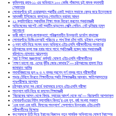
কুমিল্লায় র‍্যাব-১১ এর অভিযানে ১০০ কেজি গাঁজাসহ দুই মাদক ব্যবসায়ী
গ্রেফতার
সোনারগাঁয়ে দুই চেয়ারম্যান প্রার্থীর একই স্থানে সভাকে কেন্দ্র করে উত্তেজনা
আদমজী ইপিজেডে কাপড়ের গোডাউনে ভয়াবহ আগুন
২১ ক্যাটাগরিতে প্রাথমিক শিক্ষা পদক বিতরণ করলেন প্রধানমন্ত্রী
অভিষেকের আগেই সেন্ট স্যাটিন ছাড়লেন লেক্সি লেভিন, নেট দুনিয়ায় তুমুল
আলোচনা
ভারী বর্ষণে বন্যা-জলাবদ্ধতা: পরিকল্পনাহীন উন্নয়নই দুর্ভোগ বাড়াচ্ছে
সোনারগাঁয়ে ডিজিএফআই পরিচয়ে ৫ লাখ টাকা চাঁদা দাবি, দুইজন গ্রেপ্তার
৩ দফা দাবি নিয়ে সংসদ ভবন অভিমুখে এইচএসসি পরীক্ষার্থীদের পদযাত্রা
চট্টগ্রামের বন্যা শুরু হবার সাথে সাথে প্রতিমন্ত্রী হজ্বে আর প্রধানমন্ত্রী
বরিশালে–হাসনাত আব্দুল্লাহ
‘মার্চ টু শিক্ষা মন্ত্রণালয়’ কর্মসূচি ঘোষণা এইচএসসি পরীক্ষার্থীদের
‘লক্ষণ ভালো নয়, এদের খুঁটির জোর কোথায়?’— চট্টগ্রামের হামলা নিয়ে
জামায়াত আমির
পদার্থবিজ্ঞানের ভুল ৬ ও ৭ নম্বর প্রশ্নে পূর্ণ নম্বর পাবে পরীক্ষার্থীরা
পড়ার টেবিলে ফিরতে শিক্ষার্থীদের প্রতি শিক্ষামন্ত্রীর আহ্বান, ক্ষতিগ্রস্তদের
পুনঃপরীক্ষার আশ্বাস
চট্টগ্রাম ছাড়া সব বোর্ডে যথাসময়ে চলবে এইচএসসি পরীক্ষা
পদত্যাগ দাবি নিয়ে যা বললেন শিক্ষামন্ত্রী
‘বিচারকের আসন থেকে বিদায়, ন্যায়ের আদর্শ থেকে নয়’— বিচারপতি আশফাকুল
সোনারগাঁওয়ের লিটল ম্যাগাজিন কিনতু’র এক যুগ, বর্ষা সংখ্যা প্রকাশ
‘এক দফা এক দাবি, মিলনের পদত্যাগ’ স্লোগানে উত্তরায় এইচএসসি
পরীক্ষার্থীদের বিক্ষোভ
কংগ্রেসকে চিঠি দিয়ে ইরানের বিরুদ্ধে নতুন সামরিক অভিযানের ঘোষণা ট্রাম্পের