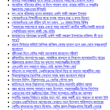
মাননীয় প্রধানমন্ত্রীর সাথে বিদায়ী নৌবাহিনী প্রধানের সৌজন্য সাক্ষাৎ
সাংবাদিক শফিকের মুক্তি না দিলে শাহবাগ থানা, ফায়ার সার্ভিস ও স্বরাষ্ট্র
মন্ত্রণালয় ঘেরাওয়ের হুঁশিয়ারি
দল থেকে বহিষ্কার হলেন জামায়াত এমপি গাজী নজরুল ইসলাম
সোনারগাঁওয়ে শিক্ষার্থীদের মাঝে ফলজ গাছের চারা ও ছাতা বিতরণ ​
সোনারগাঁওয়ে এক কাঁঠাল দুই মণ ওজন, ১০ হাজার টাকায় বিক্রি
“সরকারের সমালোচনা করার এখনো সময় আসেনি”-জাতীয় পার্টির (কাজী জাফর)
প্রেসিডিয়াম সদস্য কাজী মোঃ নাহিদ
জামায়াতের গঠনতন্ত্র অনুযায়ী এমপি গাজী নজরুল ইসলামের ভবিষ্যৎ কী হতে
পারে?
বায়লা ফিউচার সামিটে বৈশ্বিক বাণিজ্য মেলার সুযোগ তুলে ধরল মেসে ফ্রাঙ্কফুর্ট
বাংলাদেশ
বৃষ্টিভেজা দিনে মেসির প্রতি ভালোবাসা জানালেন পরীমণি
রাষ্ট্রপতির পদত্যাগের গুঞ্জন, সামাজিক মাধ্যমে যা লিখলেন জুলকারনাইন সায়ের
মন্ত্রিসভায় রদবদল নিয়ে মুখ খুললেন প্রধানমন্ত্রীর উপদেষ্টা
এসএসসি ফল প্রকাশে আরও দেরি, জানাল শিক্ষা বোর্ড
কাঁদলেন না স্কালোনি, ড্রেসিংরুমের বিতর্ক নিয়ে যা বললেন আর্জেন্টিনা কোচ
ফ্রিল্যান্সারদের বৈদেশিক লেনদেন সহজ করল বাংলাদেশ ব্যাংক
উত্তাল দিল্লি, নিরাপত্তায় ১৬ মেট্রো স্টেশন বন্ধ
জাতিসংঘে সড়ক নিরাপত্তা প্যানেলের যৌথ-সভাপতি রবিউল আলম
বস্ত্র খাতের সমস্যা সমাধানে দ্রুত উদ্যোগ, প্রধানমন্ত্রীর বিশেষ নির্দেশনা
ওয়াংচুকের সঙ্গে মন্ত্রীদের বৈঠক, শিক্ষা সংস্কারে মোদীর বড় আশ্বাস
স্থানীয় সরকার নির্বাচনে কঠোর নতুন শর্ত, কারা প্রার্থী হতে পারবেন না জানাল ইসি
তেহরান-ওয়াশিংটনকে আলোচনায় ফেরাতে নতুন উদ্যোগ পাকিস্তান-কাতারের
মোদীর বাসভবনের সামনে বিক্ষোভ, আটক রাহুল-প্রিয়াঙ্কাসহ বিরোধী নেতারা