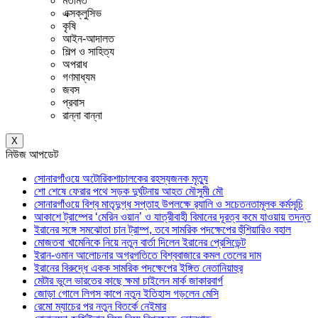
মতামত
এক্সক্লুসিভ
কৃষি
আইন-আদালত
শিল্প ও সাহিত্য
অপরাধ
গণমাধ্যম
জবস
প্রবাস
রান্না বান্না
X
নিউজ আপডেট
সোনারগাঁওয়ে অটোরিকশাচালকের রহস্যজনক মৃত্যু
শো শেষে ফেরার পথে সড়ক দুর্ঘটনায় আহত মৌসুমী মৌ
সোনারগাঁওয়ে বিশ্ব মাতৃদুগ্ধ সপ্তাহ উপলক্ষে র‍্যালি ও সচেতনতামূলক কর্মসূচি
আকাশে ট্রাম্পের ‘মেরিন ওয়ান’ ও যাত্রীবাহী বিমানের দূরত্ব কমে যাওয়ায় তদন্ত
ইরানের সঙ্গে সমঝোতা চান ট্রাম্প, তবে সামরিক পদক্ষেপের হুঁশিয়ারিও বহাল
মোজতবা খামেনিকে নিয়ে নতুন বার্তা দিলেন ইরানের প্রেসিডেন্ট
ইরান-ওমান আলোচনার অগ্রগতিতে বিশ্ববাজারে কমল তেলের দাম
ইরানের বিরুদ্ধে একক সামরিক পদক্ষেপের ইঙ্গিত নেতানিয়াহুর
মেটার ভুলে ভারতের কাছে ক্ষমা চাইলেন মার্ক জাকারবার্গ
জোড়া গোলে লিগস কাপে নতুন ইতিহাস গড়লেন মেসি
রেমো ম্যাচের পর নতুন বিতর্কে নেইমার