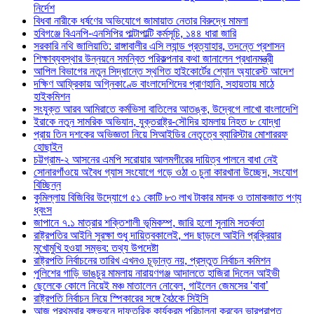
নির্দেশ
বিধবা নারীকে ধর্ষণের অভিযোগে জামায়াত নেতার বিরুদ্ধে মামলা
হবিগঞ্জে বিএনপি-এনসিপির পাল্টাপাল্টি কর্মসূচি, ১৪৪ ধারা জারি
সরকারি নথি জালিয়াতি: রাঙ্গাবালীর এসি ল্যান্ড প্রত্যাহার, তদন্তে প্রশাসন
শিক্ষাব্যবস্থার উন্নয়নে সমন্বিত পরিকল্পনার কথা জানালেন প্রধানমন্ত্রী
আপিল বিভাগের নতুন সিদ্ধান্তে স্থগিত হাইকোর্টের শ্যোন অ্যারেস্ট আদেশ
দক্ষিণ আফ্রিকায় অগ্নিকাণ্ডে বাংলাদেশিদের প্রাণহানি, সহায়তায় মাঠে
হাইকমিশন
সংযুক্ত আরব আমিরাতে কর্মভিসা বাতিলের আতঙ্ক, উদ্বেগে লাখো বাংলাদেশি
ইরাকে নতুন সামরিক অভিযান, যুক্তরাষ্ট্র-সৌদির হামলায় নিহত ৮ যোদ্ধা
প্রায় তিন দশকের অভিজ্ঞতা নিয়ে সিআইডির নেতৃত্বে ব্যারিস্টার মোশাররফ
হোছাইন
চট্টগ্রাম-২ আসনের এমপি সরোয়ার আলমগীরের দায়িত্ব পালনে বাধা নেই
সোনারগাঁওয়ে অবৈধ গ্যাস সংযোগে গড়ে ওঠা ৩ চুনা কারখানা উচ্ছেদ, সংযোগ
বিচ্ছিন্ন
কুমিল্লায় বিজিবির উদ্যোগে ৫১ কোটি ৮৩ লাখ টাকার মাদক ও তামাকজাত পণ্য
ধ্বংস
জাপানে ৭.১ মাত্রার শক্তিশালী ভূমিকম্প, জারি হলো সুনামি সতর্কতা
রাষ্ট্রপতির আইনি সুরক্ষা শুধু দায়িত্বকালেই, পদ ছাড়লে আইনি প্রক্রিয়ার
মুখোমুখি হওয়া সম্ভব: তথ্য উপদেষ্টা
রাষ্ট্রপতি নির্বাচনের তারিখ এখনও চূড়ান্ত নয়, প্রস্তুত নির্বাচন কমিশন
পুলিশের গাড়ি ভাঙচুর মামলায় নারায়ণগঞ্জ আদালতে হাজিরা দিলেন আইভী
ছেলেকে কোলে নিয়েই মঞ্চ মাতালেন নোবেল, গাইলেন জেমসের ‘বাবা’
রাষ্ট্রপতি নির্বাচন নিয়ে স্পিকারের সঙ্গে বৈঠকে সিইসি
আজ প্রথমবার বঙ্গভবনে দাফতরিক কার্যক্রম পরিচালনা করবেন ভারপ্রাপ্ত