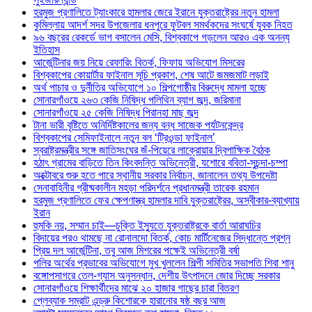
হরমুজ প্রণালিতে ট্যাংকারে হামলার জেরে ইরানে যুক্তরাষ্ট্রের নতুন হামলা
কুমিল্লায় আদর্শ সদর উপজেলার ধনপুরে ফুটবল সমর্থকদের সংঘর্ষে যুবক নিহত
৯৬ বছরের রেকর্ডে ভাগ বসালেন মেসি, বিশ্বকাপে গড়লেন আরও এক অনন্য
ইতিহাস
আর্জেন্টিনার জয় নিয়ে রেফারিং বিতর্ক, ফিফায় অভিযোগ মিসরের
বিশ্বকাপের কোয়ার্টার ফাইনাল সূচি প্রকাশ, শেষ আটে জমজমাট লড়াই
অর্থ পাচার ও দুর্নীতির অভিযোগে ১০ শিল্পগোষ্ঠীর বিরুদ্ধে মামলা হচ্ছে
সোনারগাঁওয়ে ২৬৩ কেজি নিষিদ্ধ পলিথিন ব্যাগ জব্দ, জরিমানা
সোনারগাঁওয়ে ২৫ কেজি নিষিদ্ধ পিরানহা মাছ জব্দ
টানা ভারী বৃষ্টিতে অনির্দিষ্টকালের জন্য বন্ধ সাজেক পর্যটনকেন্দ্র
বিশ্বকাপের সেমিফাইনালে নতুন বল ‘ট্রিওন্ডা ফাইনাল’
স্বরাষ্ট্রমন্ত্রীর সঙ্গে জাতিসংঘের জঁ-পিয়েরে লাক্রোয়ার দ্বিপাক্ষিক বৈঠক
হঠাৎ গ্রামের বাড়িতে তিন কিংবদন্তি অভিনেত্রী, যশোরে ববিতা-সুচন্দা-চম্পা
অক্টোবরে শুরু হতে পারে স্থানীয় সরকার নির্বাচন, জানালেন তথ্য উপদেষ্টা
সেনাবাহিনীর গ্রীষ্মকালীন মহড়া পরিদর্শনে প্রধানমন্ত্রী তারেক রহমান
হরমুজ প্রণালিতে ফের ক্ষেপণাস্ত্র হামলার দাবি যুক্তরাষ্ট্রের, অস্বীকার-ব্যাখ্যায়
ইরান
হুমকি নয়, সম্মান চাই—চুক্তি ইস্যুতে যুক্তরাষ্ট্রকে বার্তা আরাঘচির
বিদায়ের পরও থামছে না রোনালদো বিতর্ক, কোচ মার্টিনেজের সিদ্ধান্তে প্রশ্ন
প্রিয় দল আর্জেন্টিনা, তবু আজ মিশরের পক্ষেই অভিনেত্রী বর্ষা
পলির অর্থের প্রভাবের অভিযোগে মুখ খুললেন শিল্পী সমিতির সভাপতি শিবা শানু
বঙ্গোপসাগরে তেল-গ্যাস অনুসন্ধান, দেশীয় উৎপাদনে জোর দিচ্ছে সরকার
সোনারগাঁওয়ে শিক্ষার্থীদের মাঝে ২০ হাজার গাছের চারা বিতরণ
প্লেব্যাক সম্রাট এন্ড্রু কিশোরকে হারানোর ষষ্ঠ বছর আজ