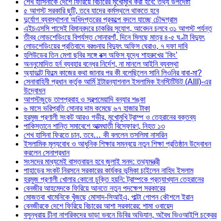
শেখ হাসিনাকে দেশে ফিরিয়ে বিচারের মুখোমুখি করা হবে: তথ্য উপদেষ্টা
৫ আগস্ট সরকারি ছুটি, তবে যাদের কর্মস্থলে থাকতে হবে
দুর্যোগ ব্যবস্থাপনা অধিদপ্তরের প্রকল্পে বদলে যাচ্ছে চৌদ্দগ্রাম
এইচএসসি পাসেই বিমানবন্দরে চাকরির সুযোগ, আবেদন চলবে ৩১ আগস্ট পর্যন্ত
তীব্র লোডশেডিংয়ে বিপর্যস্ত সোনারগাঁ, দিনে মিলছে মাত্র ৪-৫ ঘণ্টা বিদ্যুৎ
লোডশেডিংয়ের প্রতিবাদে বরগুনায় বিদ্যুৎ অফিস ঘেরাও, ৭ দফা দাবি
হলিউডের তিন মেগা ছবির সঙ্গে বক্স অফিস যুদ্ধে শাহরুখের ‘কিং’
অননুমোদিত হর্ন ব্যবহার বন্ধের নির্দেশ, না মানলে আইনি ব্যবস্থা
অ্যাডাল্ট ফিল্মে কাজের কথা জানার পর কী বলেছিলেন সানি লিওনির বাবা-মা?
সেনাবাহিনী প্রধান কর্তৃক আর্মি ইন্টারন্যাশনাল ইসলামিক ইনস্টিটিউট (AIII)-এর
উদ্বোধন
আগস্টজুড়ে তাপপ্রবাহ ও স্বল্পমেয়াদি বন্যার শঙ্কা
৬ মাসে ভরিপ্রতি সোনার দাম কমেছে ৬৭ হাজার টাকা
হরমুজ প্রণালী সংকট আরও গভীর, মুখোমুখি ট্রাম্প ও তেহরানের বক্তব্য
পাকিস্তানে শান্তি সমাবেশে আত্মঘাতী বিস্ফোরণ, নিহত ১৩
শেখ হাসিনা ফিরতে চান, তবে… কী বললেন তসলিমা নাসরিন
ইসলামিক মূল্যবোধ ও আধুনিক শিক্ষার সমন্বয়ে নতুন শিক্ষা প্রতিষ্ঠান উদ্বোধন
করলেন সেনাপ্রধান
সংসদের মাধ্যমেই বাস্তবায়ন হবে জুলাই সনদ: তথ্যমন্ত্রী
পাহাড়ের সংকট নিরসনে সরকারের কার্যকর ভূমিকা চাইলেন নাহিদ ইসলাম
হরমুজ প্রণালী খোলার কোনো চুক্তি হয়নি: ট্রাম্পকে প্রত্যাখ্যান তেহরানের
বেনজীর আহমেদকে ফিরিয়ে আনতে নতুন পদক্ষেপ সরকারের
মোজতবা খামেনিকে খুঁজছে মোসাদ-সিআইএ, পাল্টা গোপন কৌশলে ইরান
বেনজীরকে দেশে ফিরিয়ে বিচারের আশা সরকারের: শামা ওবায়েদ
বসুন্ধরায় চীনা নাগরিকদের ভাড়া ভবনে ডিবির অভিযান, অবৈধ ভিওআইপি চক্রের