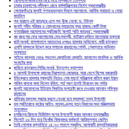
রোনালদো-জর্জিইনার বিয়ে নিয়ে বিশ্বজুড়ে তোলপাড়
ঢাকার চারপাশের নদীদূষণ রোধে কর্মপরিকল্পনার নির্দেশ প্রধানমন্ত্রীর
সোনারগাঁওয়ে জুলাই গণঅভ্যুত্থান দিবসে আলোচনা, আর্থিক সহায়তা ও দোয়া
মাহফিল
পথ হারালে এই জাদুঘরে এসে পথ খুঁজে নেবো: ড. ইউনূস
জুলাই শহীদ পরিবার ও যোদ্ধাদের সহায়তায় ব্যয় হাজার কোটি টাকা
গণতান্ত্রিক আন্দোলনের প্রতিচ্ছবি ‘জুলাই স্মৃতি জাদুঘর’: প্রধানমন্ত্রী
বহু বছর পর ফের আলোচনায় দেব-শুভশ্রী, ভাইরাল ছবিতে মাতোয়ারা ভক্তরা
জবি সংঘর্ষ: হাসপাতালে আহতদের ওপরও হামলার অভিযোগ, দায়ী ছাত্রদল
এসপি মাসুদকে উদ্দেশ করে পলাতক রায়হানের পোস্ট, গ্রেপ্তারে অভিযান
অব্যাহত
লাইভে কান্নায় ভেঙে পড়লেন জ্যোতিকা জ্যোতি, জানালেন মানসিক ও আর্থিক
সংকটের কথা
জবিতে ছাত্রদল-শিবির সংঘর্ষ, উত্তপ্ত ক্যাম্পাস
৫ আগস্ট উপলক্ষে র‌্যাবের নিরাপত্তা জোরদার, সারা দেশে বিশেষ নজরদারি
ইউক্রেনে হামলার প্রস্তুতি নিয়েও শেষ মুহূর্তে পরিকল্পনা বাতিল করল ইরান
শাকিব খানকে কথা দিলেন ববিতা, শর্ত পূরণ হলেই ফিরবেন বড় পর্দায়
জুলাই আন্দোলনের ইতিহাস বিকৃতির অপচেষ্টা রুখে দেওয়ার আহ্বান শফিকুর
রহমানের
হাসিনার বক্তব্য প্রচার করলে নেওয়া হবে ব্যবস্থা: তথ্য উপদেষ্টা
গুম প্রতিরোধে কঠোর আইন, মৃত্যুদণ্ডসহ নতুন বিধানের সড়া মন্ত্রিসভায়
অনুমোদন
চলচ্চিত্র শিল্পকে ডিজিটাল যুগের উপযোগী করার আহ্বান তথ্যমন্ত্রীর
সিলেটে ২৬ দিন ধরে নিখোঁজ বিমানবন্দর কর্মকর্তা আরিফুল্লাহ জেলিন
তৈরি পোশাক রপ্তানিতে ১৪.৭৩ শতাংশ প্রবৃদ্ধি, আশাবাদী রপ্তানিকারকরা