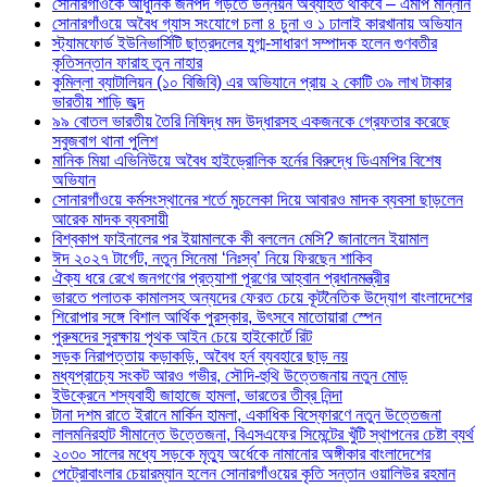
সোনারগাঁওকে আধুনিক জনপদ গড়তে উন্নয়ন অব্যাহত থাকবে – এমপি মান্নান
সোনারগাঁওয়ে অবৈধ গ্যাস সংযোগে চলা ৪ চুনা ও ১ ঢালাই কারখানায় অভিযান
স্ট্যামফোর্ড ইউনিভার্সিটি ছাত্রদলের যুগ্ম-সাধারণ সম্পাদক হলেন গুণবতীর
কৃতিসন্তান ফারাহ তুন নাহার
কুমিল্লা ব্যাটালিয়ন (১০ বিজিবি) এর অভিযানে প্রায় ২ কোটি ৩৯ লাখ টাকার
ভারতীয় শাড়ি জব্দ
৯৯ বোতল ভারতীয় তৈরি নিষিদ্ধ মদ উদ্ধারসহ একজনকে গ্রেফতার করেছে
সবুজবাগ থানা পুলিশ
মানিক মিয়া এভিনিউয়ে অবৈধ হাইড্রোলিক হর্নের বিরুদ্ধে ডিএমপির বিশেষ
অভিযান
সোনারগাঁওয়ে কর্মসংস্থানের শর্তে মুচলেকা দিয়ে আবারও মাদক ব্যবসা ছাড়লেন
আরেক মাদক ব্যবসায়ী
বিশ্বকাপ ফাইনালের পর ইয়ামালকে কী বললেন মেসি? জানালেন ইয়ামাল
ঈদ ২০২৭ টার্গেট, নতুন সিনেমা ‘নিঃস্ব’ নিয়ে ফিরছেন শাকিব
ঐক্য ধরে রেখে জনগণের প্রত্যাশা পূরণের আহ্বান প্রধানমন্ত্রীর
ভারতে পলাতক কামালসহ অন্যদের ফেরত চেয়ে কূটনৈতিক উদ্যোগ বাংলাদেশের
শিরোপার সঙ্গে বিশাল আর্থিক পুরস্কার, উৎসবে মাতোয়ারা স্পেন
পুরুষদের সুরক্ষায় পৃথক আইন চেয়ে হাইকোর্টে রিট
সড়ক নিরাপত্তায় কড়াকড়ি, অবৈধ হর্ন ব্যবহারে ছাড় নয়
মধ্যপ্রাচ্যে সংকট আরও গভীর, সৌদি-হুথি উত্তেজনায় নতুন মোড়
ইউক্রেনে শস্যবাহী জাহাজে হামলা, ভারতের তীব্র নিন্দা
টানা দশম রাতে ইরানে মার্কিন হামলা, একাধিক বিস্ফোরণে নতুন উত্তেজনা
লালমনিরহাট সীমান্তে উত্তেজনা, বিএসএফের সিমেন্টের খুঁটি স্থাপনের চেষ্টা ব্যর্থ
২০৩০ সালের মধ্যে সড়কে মৃত্যু অর্ধেকে নামানোর অঙ্গীকার বাংলাদেশের
পেট্রোবাংলার চেয়ারম্যান হলেন সোনারগাঁওয়ের কৃতি সন্তান ওয়ালিউর রহমান