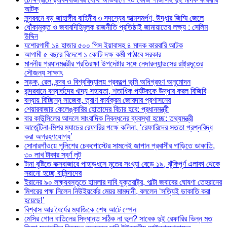
আটক
সুন্দরবনে বড় জাহাঙ্গীর বাহিনীর ৩ সদস্যের আত্মসমর্পণ, উদ্ধার জিম্মি জেলে
ধোঁকামুক্ত ও জবাবদিহিমূলক রাজনীতি প্রতিষ্ঠাই জামায়াতের লক্ষ্য : সেলিম
উদ্দিন
যশোরগামী ১৪ হাজার ৫০০ পিস ইয়াবাসহ ৪ মাদক কারবারি আটক
আগামী ৫ বছরে বিদেশে ১ কোটি দক্ষ কর্মী পাঠাবে সরকার
মাননীয় প্রধানমন্ত্রীর প্রতিরক্ষা উপদেষ্টার সঙ্গে নেদারল্যান্ডসের রাষ্ট্রদূতের
সৌজন্য সাক্ষাৎ
সড়ক, রেল, বন্দর ও বিশ্ববিদ্যালয় প্রকল্পে ভূমি অধিগ্রহণ অনুমোদন
বান্দরবানে বন্যার্তদের খাদ্য সহায়তা, শতাধিক পর্যটককে উদ্ধার করল বিজিবি
বন্যায় বিচ্ছিন্ন সাজেক, ত্রাণ কার্যক্রম জোরদার প্রশাসনের
শেয়ারবাজার কেলেঙ্কারির হোতাদের বিচার হবে: প্রধানমন্ত্রী
বার কাউন্সিলের আদলে সাংবাদিক নিবন্ধনের ব্যবস্থা হচ্ছে: তথ্যমন্ত্রী
আর্জেন্টিনা-মিশর ম্যাচের রেফারির পক্ষে কলিনা, ‘রেফারিদের সততা প্রশ্নবিদ্ধ
করা অগ্রহণযোগ্য’
সোনারগাঁওয়ে পুলিশের চেকপোস্টের সামনেই জাপান প্রবাসীর গাড়িতে ডাকাতি,
৩০ লাখ টাকার স্বর্ণ লুট
টানা বৃষ্টিতে কক্সবাজারে পাহাড়ধসে মৃতের সংখ্যা বেড়ে ১৯, ঝুঁকিপূর্ণ এলাকা থেকে
সরানো হচ্ছে বাসিন্দাদের
ইরানের ৯০ লক্ষ্যবস্তুতে হামলার দাবি যুক্তরাষ্ট্র, পাল্টা জবাবের ঘোষণা তেহরানের
মিশরের পক্ষ নিলেন নিউইয়র্কের মেয়র মামদানী, বললেন ‘সত্যিই ডাকাতি করা
হয়েছে!’
বিশ্বাস আর ধৈর্যের ম্যাজিকে শেষ আটে স্পেন
মেসির গোল বাতিলের সিদ্ধান্ত সঠিক না ভুল? সাবেক দুই রেফারির ভিন্ন মত