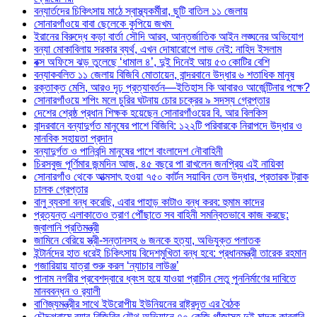
বন্যার্তদের চিকিৎসায় মাঠে স্বাস্থ্যকর্মীরা, ছুটি বাতিল ১১ জেলায়
সোনারগাঁওয়ে বাবা ছেলেকে কুপিয়ে জখম
ইরানের বিরুদ্ধে কড়া বার্তা সৌদি আরব, আন্তর্জাতিক আইন লঙ্ঘনের অভিযোগ
বন্যা মোকাবিলায় সরকার ব্যর্থ, এখন দোষারোপে লাভ নেই: নাহিদ ইসলাম
বক্স অফিসে ঝড় তুলেছে ‘ধামাল ৪’, দুই দিনেই আয় ৫৩ কোটির বেশি
বন্যাকবলিত ১১ জেলায় বিজিবি মোতায়েন, বান্দরবানে উদ্ধার ৬ শতাধিক মানুষ
রক্তাক্ত মেসি, আরও দৃঢ় প্রত্যাবর্তন—ইতিহাস কি আবারও আর্জেন্টিনার পক্ষে?
সোনারগাঁওয়ে শপিং মলে চুরির ঘটনায় চোর চক্রের ৯ সদস্য গ্রেপ্তার
দেশের শ্রেষ্ঠ প্রধান শিক্ষক হয়েছেন সোনারগাঁওয়ের বি. আর বিলকিস
বান্দরবানে বন্যাদুর্গত মানুষের পাশে বিজিবি: ১২২টি পরিবারকে নিরাপদে উদ্ধার ও
মানবিক সহায়তা প্রদান
বন্যাদুর্গত ও পানিবন্দি মানুষের পাশে বাংলাদেশ নৌবাহিনী
চিরসবুজ পূর্ণিমার জন্মদিন আজ, ৪৫ বছরে পা রাখলেন জনপ্রিয় এই নায়িকা
সোনারগাঁও থেকে আত্মসাৎ হওয়া ৭৫০ কার্টন সয়াবিন তেল উদ্ধার, প্রতারক ট্রাক
চালক গ্রেপ্তার
বালু ব্যবসা বন্ধ করেছি, এবার পাহাড় কাটাও বন্ধ করব: হুমাম কাদের
প্রত্যন্ত এলাকাতেও ত্রাণ পৌঁছাতে সব বাহিনী সমন্বিতভাবে কাজ করছে:
জ্বালানি প্রতিমন্ত্রী
জামিনে বেরিয়ে স্ত্রী-সন্তানসহ ৬ জনকে হত্যা, অভিযুক্ত পলাতক
ইন্টার্নদের হাত ধরেই চিকিৎসায় বিদেশমুখিতা বন্ধ হবে: প্রধানমন্ত্রী তারেক রহমান
গজারিয়ায় যাত্রা শুরু করল ‘ন্যাচার লাউঞ্জ’
পানাম নগরীর প্রবেশদ্বারে ধ্বংস হয়ে যাওয়া প্রাচীন সেতু পুননির্মাণের দাবিতে
মানববন্ধন ও র‌্যালী
বাণিজ্যমন্ত্রীর সাথে ইউরোপীয় ইউনিয়নের রাষ্ট্রদূত এর বৈঠক
চৌদ্দগ্রামে র‌্যাব-বিজিবির যৌথ অভিযানে ৭০ কেজি গাঁজাসহ দুই মাদক কারবারি