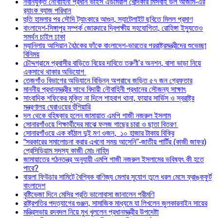
নবনিযুক্ত নৌবাহিনী প্রধান ভাইস এডমিরাল খোন্দকার মিসবাহ উল আজীম-এর
র‍্যাংক ব্যাজ পরিধান
হুতি হামলার পর সৌদি ট্যাংকারে আগুন, স্যাটেলাইট ছবিতে মিলল প্রমাণ
বাংলাদেশ-সিঙ্গাপুর সম্পর্ক জোরদারে দ্বিপক্ষীয় সহযোগিতা, রোহিঙ্গা ইস্যুতেও
সমর্থন চাইল ঢাকা
ম্যানিলায় আসিয়ান বৈঠকের ফাঁকে বাংলাদেশ-ভারতের পররাষ্ট্রমন্ত্রীদের শুভেচ্ছা
বিনিময়
চৌদ্দগ্রামে প্রবাসীর বাড়িতে বিয়ের দাবিতে তরুণী’র অনশন, বাসা ভাড়া নিয়ে
একসাথে থাকার অভিযোগ
তেজগাঁও বিভাগের অভিযানে বিভিন্ন অপরাধে জড়িত ৫৭ জন গ্রেফতার
মাননীয় প্রধানমন্ত্রীর সাথে বিদায়ী নৌবাহিনী প্রধানের সৌজন্য সাক্ষাৎ
সাংবাদিক শফিকের মুক্তি না দিলে শাহবাগ থানা, ফায়ার সার্ভিস ও স্বরাষ্ট্র
মন্ত্রণালয় ঘেরাওয়ের হুঁশিয়ারি
দল থেকে বহিষ্কার হলেন জামায়াত এমপি গাজী নজরুল ইসলাম
সোনারগাঁওয়ে শিক্ষার্থীদের মাঝে ফলজ গাছের চারা ও ছাতা বিতরণ ​
সোনারগাঁওয়ে এক কাঁঠাল দুই মণ ওজন, ১০ হাজার টাকায় বিক্রি
“সরকারের সমালোচনা করার এখনো সময় আসেনি”-জাতীয় পার্টির (কাজী জাফর)
প্রেসিডিয়াম সদস্য কাজী মোঃ নাহিদ
জামায়াতের গঠনতন্ত্র অনুযায়ী এমপি গাজী নজরুল ইসলামের ভবিষ্যৎ কী হতে
পারে?
বায়লা ফিউচার সামিটে বৈশ্বিক বাণিজ্য মেলার সুযোগ তুলে ধরল মেসে ফ্রাঙ্কফুর্ট
বাংলাদেশ
বৃষ্টিভেজা দিনে মেসির প্রতি ভালোবাসা জানালেন পরীমণি
রাষ্ট্রপতির পদত্যাগের গুঞ্জন, সামাজিক মাধ্যমে যা লিখলেন জুলকারনাইন সায়ের
মন্ত্রিসভায় রদবদল নিয়ে মুখ খুললেন প্রধানমন্ত্রীর উপদেষ্টা