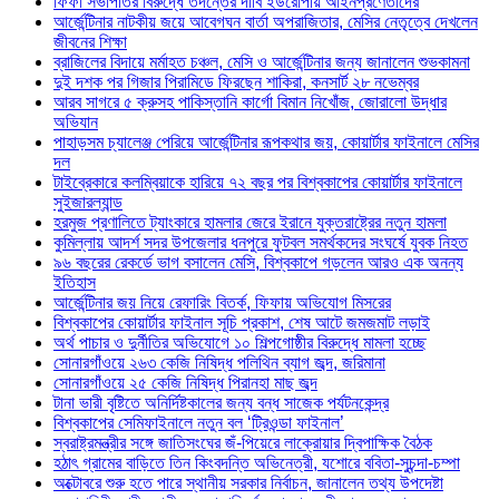
ফিফা সভাপতির বিরুদ্ধে তদন্তের দাবি ইউরোপীয় আইনপ্রণেতাদের
আর্জেন্টিনার নাটকীয় জয়ে আবেগঘন বার্তা অপরাজিতার, মেসির নেতৃত্বে দেখলেন
জীবনের শিক্ষা
ব্রাজিলের বিদায়ে মর্মাহত চঞ্চল, মেসি ও আর্জেন্টিনার জন্য জানালেন শুভকামনা
দুই দশক পর গিজার পিরামিডে ফিরছেন শাকিরা, কনসার্ট ২৮ নভেম্বর
আরব সাগরে ৫ ক্রুসহ পাকিস্তানি কার্গো বিমান নিখোঁজ, জোরালো উদ্ধার
অভিযান
পাহাড়সম চ্যালেঞ্জ পেরিয়ে আর্জেন্টিনার রূপকথার জয়, কোয়ার্টার ফাইনালে মেসির
দল
টাইব্রেকারে কলম্বিয়াকে হারিয়ে ৭২ বছর পর বিশ্বকাপের কোয়ার্টার ফাইনালে
সুইজারল্যান্ড
হরমুজ প্রণালিতে ট্যাংকারে হামলার জেরে ইরানে যুক্তরাষ্ট্রের নতুন হামলা
কুমিল্লায় আদর্শ সদর উপজেলার ধনপুরে ফুটবল সমর্থকদের সংঘর্ষে যুবক নিহত
৯৬ বছরের রেকর্ডে ভাগ বসালেন মেসি, বিশ্বকাপে গড়লেন আরও এক অনন্য
ইতিহাস
আর্জেন্টিনার জয় নিয়ে রেফারিং বিতর্ক, ফিফায় অভিযোগ মিসরের
বিশ্বকাপের কোয়ার্টার ফাইনাল সূচি প্রকাশ, শেষ আটে জমজমাট লড়াই
অর্থ পাচার ও দুর্নীতির অভিযোগে ১০ শিল্পগোষ্ঠীর বিরুদ্ধে মামলা হচ্ছে
সোনারগাঁওয়ে ২৬৩ কেজি নিষিদ্ধ পলিথিন ব্যাগ জব্দ, জরিমানা
সোনারগাঁওয়ে ২৫ কেজি নিষিদ্ধ পিরানহা মাছ জব্দ
টানা ভারী বৃষ্টিতে অনির্দিষ্টকালের জন্য বন্ধ সাজেক পর্যটনকেন্দ্র
বিশ্বকাপের সেমিফাইনালে নতুন বল ‘ট্রিওন্ডা ফাইনাল’
স্বরাষ্ট্রমন্ত্রীর সঙ্গে জাতিসংঘের জঁ-পিয়েরে লাক্রোয়ার দ্বিপাক্ষিক বৈঠক
হঠাৎ গ্রামের বাড়িতে তিন কিংবদন্তি অভিনেত্রী, যশোরে ববিতা-সুচন্দা-চম্পা
অক্টোবরে শুরু হতে পারে স্থানীয় সরকার নির্বাচন, জানালেন তথ্য উপদেষ্টা