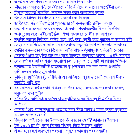
এসএসসি ফল প্রকাশে আরও দেরি, জানাল শিক্ষা বোর্ড
কাঁদলেন না স্কালোনি, ড্রেসিংরুমের বিতর্ক নিয়ে যা বললেন আর্জেন্টিনা কোচ
ফ্রিল্যান্সারদের বৈদেশিক লেনদেন সহজ করল বাংলাদেশ ব্যাংক
উত্তাল দিল্লি, নিরাপত্তায় ১৬ মেট্রো স্টেশন বন্ধ
জাতিসংঘে সড়ক নিরাপত্তা প্যানেলের যৌথ-সভাপতি রবিউল আলম
বস্ত্র খাতের সমস্যা সমাধানে দ্রুত উদ্যোগ, প্রধানমন্ত্রীর বিশেষ নির্দেশনা
ওয়াংচুকের সঙ্গে মন্ত্রীদের বৈঠক, শিক্ষা সংস্কারে মোদীর বড় আশ্বাস
স্থানীয় সরকার নির্বাচনে কঠোর নতুন শর্ত, কারা প্রার্থী হতে পারবেন না জানাল ইসি
তেহরান-ওয়াশিংটনকে আলোচনায় ফেরাতে নতুন উদ্যোগ পাকিস্তান-কাতারের
মোদীর বাসভবনের সামনে বিক্ষোভ, আটক রাহুল-প্রিয়াঙ্কাসহ বিরোধী নেতারা
সোনারগাঁওকে আধুনিক জনপদ গড়তে উন্নয়ন অব্যাহত থাকবে – এমপি মান্নান
সোনারগাঁওয়ে অবৈধ গ্যাস সংযোগে চলা ৪ চুনা ও ১ ঢালাই কারখানায় অভিযান
স্ট্যামফোর্ড ইউনিভার্সিটি ছাত্রদলের যুগ্ম-সাধারণ সম্পাদক হলেন গুণবতীর
কৃতিসন্তান ফারাহ তুন নাহার
কুমিল্লা ব্যাটালিয়ন (১০ বিজিবি) এর অভিযানে প্রায় ২ কোটি ৩৯ লাখ টাকার
ভারতীয় শাড়ি জব্দ
৯৯ বোতল ভারতীয় তৈরি নিষিদ্ধ মদ উদ্ধারসহ একজনকে গ্রেফতার করেছে
সবুজবাগ থানা পুলিশ
মানিক মিয়া এভিনিউয়ে অবৈধ হাইড্রোলিক হর্নের বিরুদ্ধে ডিএমপির বিশেষ
অভিযান
সোনারগাঁওয়ে কর্মসংস্থানের শর্তে মুচলেকা দিয়ে আবারও মাদক ব্যবসা ছাড়লেন
আরেক মাদক ব্যবসায়ী
বিশ্বকাপ ফাইনালের পর ইয়ামালকে কী বললেন মেসি? জানালেন ইয়ামাল
ঈদ ২০২৭ টার্গেট, নতুন সিনেমা ‘নিঃস্ব’ নিয়ে ফিরছেন শাকিব
ঐক্য ধরে রেখে জনগণের প্রত্যাশা পূরণের আহ্বান প্রধানমন্ত্রীর