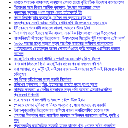
ভারতে পলাতক কামালসহ অন্যদের ফেরত চেয়ে কূটনৈতিক উদ্যোগ বাংলাদেশের
শিরোপার সঙ্গে বিশাল আর্থিক পুরস্কার, উৎসবে মাতোয়ারা স্পেন
পুরুষদের সুরক্ষায় পৃথক আইন চেয়ে হাইকোর্টে রিট
সড়ক নিরাপত্তায় কড়াকড়ি, অবৈধ হর্ন ব্যবহারে ছাড় নয়
মধ্যপ্রাচ্যে সংকট আরও গভীর, সৌদি-হুথি উত্তেজনায় নতুন মোড়
ইউক্রেনে শস্যবাহী জাহাজে হামলা, ভারতের তীব্র নিন্দা
টানা দশম রাতে ইরানে মার্কিন হামলা, একাধিক বিস্ফোরণে নতুন উত্তেজনা
লালমনিরহাট সীমান্তে উত্তেজনা, বিএসএফের সিমেন্টের খুঁটি স্থাপনের চেষ্টা ব্যর্থ
২০৩০ সালের মধ্যে সড়কে মৃত্যু অর্ধেকে নামানোর অঙ্গীকার বাংলাদেশের
পেট্রোবাংলার চেয়ারম্যান হলেন সোনারগাঁওয়ের কৃতি সন্তান ওয়ালিউর রহমান
আপেল
আর্জেন্টিনার হারে দুঃখ পাইনি, স্পেনই জয়ের যোগ্য ছিল: ট্রাম্প
বিশ্বকাপ জিতলে বিয়ে! আর্জেন্টিনার হারের পর যা বললেন পরীমনি
বাবা আলাদা, তবু অটুট দুই ভাইয়ের বন্ধন—ইয়ামালের ছোট ভাই কিয়েনকে ঘিরে
কৌতূহল
সব শিক্ষাপ্রতিষ্ঠানের জন্য জরুরি নির্দেশনা
উনিশেই ফুটবলের পূর্ণতা, ইয়ামালের হাতেই নতুন যুগের সূচনা
সাইবার সক্ষমতা ও দেশীয় উদ্ভাবনে নতুন গতি আনতে এমআইএসটিতে
প্রতিরক্ষা উপদেষ্টা
৫.২ মাত্রার শক্তিশালী ভূমিকম্পে কেঁপে উঠল ইরান
পেরুতে জোড়া ভূমিকম্পে নিহত অন্তত ৫, ধসে পড়েছে বহু ঘরবাড়ি
ইরান-যুক্তরাষ্ট্র উত্তেজনায় লাফিয়ে বাড়ল অপরিশোধিত তেলের দাম
স্পেনের বিশ্বকাপ জয়ে সামাজিক মাধ্যমে অভিনন্দন জানালেন শাকিব, বুবলী ও
অপু
প্রধানমন্ত্রীর রাজনৈতিক সহকারী হলেন রাশেদ খাঁন, পেলেন সচিব পদমর্যাদা