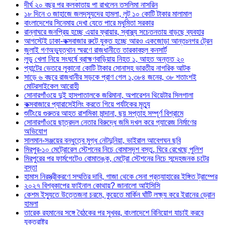
দীর্ঘ ২০ বছর পর কলকাতায় পা রাখলেন তসলিমা নাসরিন
১৮ দিনে ৩ জাহাজে জলদস্যুদের হামলা, লুট ১০ কোটি টাকার মালামাল
বাংলাদেশের সিনেমায় দেখা যেতে পারে মধুমিতা সরকার
রান্নাঘরে জনপ্রিয় হচ্ছে এয়ার ফ্রায়ার, স্বাস্থ্য সচেতনতায় বাড়ছে ব্যবহার
আগস্টেই ঢাকা-কক্সবাজার রুটে যুক্ত হচ্ছে আরও একজোড়া আন্তঃনগর ট্রেন
জুলাই গণঅভ্যুত্থান স্মরণে রাজধানীতে তারকাবহুল কনসার্ট
লুডু খেলা নিয়ে সংঘর্ষে ব্রাহ্মণবাড়িয়ায় নিহত ১, আহত অন্তত ২০
প্যান্টের ভেতরে লুকানো কোটি টাকার সোনাসহ ভারতীয় নাগরিক আটক
সাড়ে ৬ বছরে রাজধানীর সড়কে প্রাণ গেল ১,৩৮৪ জনের, ৩৮ শতাংশই
মোটরসাইকেল আরোহী
সোনারগাঁওয়ে দুই হাসপাতালকে জরিমানা, অপারেশন থিয়েটার সিলগালা
কক্সবাজারে প্যারাসেইলিং করতে গিয়ে পর্যটকের মৃত্যু
শুটিংয়ে গুরুতর আহত রাশমিকা মান্দানা, ছয় সপ্তাহ সম্পূর্ণ বিশ্রামে
সোনারগাঁওয়ে ছাত্রদল নেতার বিরুদ্ধে জমি দখল করে গ্যারেজ নির্মাণের
অভিযোগ
সালমান-সঞ্জয়ের বন্ধুত্বে মুগ্ধ নেটদুনিয়া, ভাইরাল আবেগঘন ছবি
মিরপুর-১০ মেট্রোরেল স্টেশনের নিচে বোমাসদৃশ বস্তু, ঘিরে রেখেছে পুলিশ
মিরপুরের পর ফার্মগেটেও বোমাতঙ্ক, মেট্রো স্টেশনের নিচে সন্দেহজনক চটের
বস্তা
হামাস নিরস্ত্রীকরণে সম্মতির দাবি, গাজা থেকে সেনা প্রত্যাহারের ইঙ্গিত ট্রাম্পের
২০২৭ বিশ্বকাপের ফাইনাল কোথায়? জানালো আইসিসি
কেশম ইস্যুতে উত্তেজনা চরমে, কুয়েতে মার্কিন ঘাঁটি লক্ষ্য করে ইরানের ড্রোন
হামলা
তারেক রহমানের সঙ্গে বৈঠকের পর সুখবর, বাংলাদেশে বিনিয়োগ যাচাই করবে
যুক্তরাষ্ট্র