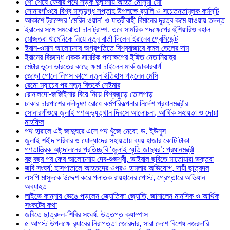
শো শেষে ফেরার পথে সড়ক দুর্ঘটনায় আহত মৌসুমী মৌ
সোনারগাঁওয়ে বিশ্ব মাতৃদুগ্ধ সপ্তাহ উপলক্ষে র‍্যালি ও সচেতনতামূলক কর্মসূচি
আকাশে ট্রাম্পের ‘মেরিন ওয়ান’ ও যাত্রীবাহী বিমানের দূরত্ব কমে যাওয়ায় তদন্ত
ইরানের সঙ্গে সমঝোতা চান ট্রাম্প, তবে সামরিক পদক্ষেপের হুঁশিয়ারিও বহাল
মোজতবা খামেনিকে নিয়ে নতুন বার্তা দিলেন ইরানের প্রেসিডেন্ট
ইরান-ওমান আলোচনার অগ্রগতিতে বিশ্ববাজারে কমল তেলের দাম
ইরানের বিরুদ্ধে একক সামরিক পদক্ষেপের ইঙ্গিত নেতানিয়াহুর
মেটার ভুলে ভারতের কাছে ক্ষমা চাইলেন মার্ক জাকারবার্গ
জোড়া গোলে লিগস কাপে নতুন ইতিহাস গড়লেন মেসি
রেমো ম্যাচের পর নতুন বিতর্কে নেইমার
রোনালদো-জর্জিইনার বিয়ে নিয়ে বিশ্বজুড়ে তোলপাড়
ঢাকার চারপাশের নদীদূষণ রোধে কর্মপরিকল্পনার নির্দেশ প্রধানমন্ত্রীর
সোনারগাঁওয়ে জুলাই গণঅভ্যুত্থান দিবসে আলোচনা, আর্থিক সহায়তা ও দোয়া
মাহফিল
পথ হারালে এই জাদুঘরে এসে পথ খুঁজে নেবো: ড. ইউনূস
জুলাই শহীদ পরিবার ও যোদ্ধাদের সহায়তায় ব্যয় হাজার কোটি টাকা
গণতান্ত্রিক আন্দোলনের প্রতিচ্ছবি ‘জুলাই স্মৃতি জাদুঘর’: প্রধানমন্ত্রী
বহু বছর পর ফের আলোচনায় দেব-শুভশ্রী, ভাইরাল ছবিতে মাতোয়ারা ভক্তরা
জবি সংঘর্ষ: হাসপাতালে আহতদের ওপরও হামলার অভিযোগ, দায়ী ছাত্রদল
এসপি মাসুদকে উদ্দেশ করে পলাতক রায়হানের পোস্ট, গ্রেপ্তারে অভিযান
অব্যাহত
লাইভে কান্নায় ভেঙে পড়লেন জ্যোতিকা জ্যোতি, জানালেন মানসিক ও আর্থিক
সংকটের কথা
জবিতে ছাত্রদল-শিবির সংঘর্ষ, উত্তপ্ত ক্যাম্পাস
৫ আগস্ট উপলক্ষে র‌্যাবের নিরাপত্তা জোরদার, সারা দেশে বিশেষ নজরদারি