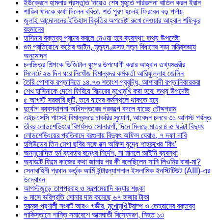
ইউক্রেনে হামলার প্রস্তুতি নিয়েও শেষ মুহূর্তে পরিকল্পনা বাতিল করল ইরান
শাকিব খানকে কথা দিলেন ববিতা, শর্ত পূরণ হলেই ফিরবেন বড় পর্দায়
জুলাই আন্দোলনের ইতিহাস বিকৃতির অপচেষ্টা রুখে দেওয়ার আহ্বান শফিকুর
রহমানের
হাসিনার বক্তব্য প্রচার করলে নেওয়া হবে ব্যবস্থা: তথ্য উপদেষ্টা
গুম প্রতিরোধে কঠোর আইন, মৃত্যুদণ্ডসহ নতুন বিধানের সড়া মন্ত্রিসভায়
অনুমোদন
চলচ্চিত্র শিল্পকে ডিজিটাল যুগের উপযোগী করার আহ্বান তথ্যমন্ত্রীর
সিলেটে ২৬ দিন ধরে নিখোঁজ বিমানবন্দর কর্মকর্তা আরিফুল্লাহ জেলিন
তৈরি পোশাক রপ্তানিতে ১৪.৭৩ শতাংশ প্রবৃদ্ধি, আশাবাদী রপ্তানিকারকরা
শেখ হাসিনাকে দেশে ফিরিয়ে বিচারের মুখোমুখি করা হবে: তথ্য উপদেষ্টা
৫ আগস্ট সরকারি ছুটি, তবে যাদের কর্মস্থলে থাকতে হবে
দুর্যোগ ব্যবস্থাপনা অধিদপ্তরের প্রকল্পে বদলে যাচ্ছে চৌদ্দগ্রাম
এইচএসসি পাসেই বিমানবন্দরে চাকরির সুযোগ, আবেদন চলবে ৩১ আগস্ট পর্যন্ত
তীব্র লোডশেডিংয়ে বিপর্যস্ত সোনারগাঁ, দিনে মিলছে মাত্র ৪-৫ ঘণ্টা বিদ্যুৎ
লোডশেডিংয়ের প্রতিবাদে বরগুনায় বিদ্যুৎ অফিস ঘেরাও, ৭ দফা দাবি
হলিউডের তিন মেগা ছবির সঙ্গে বক্স অফিস যুদ্ধে শাহরুখের ‘কিং’
অননুমোদিত হর্ন ব্যবহার বন্ধের নির্দেশ, না মানলে আইনি ব্যবস্থা
অ্যাডাল্ট ফিল্মে কাজের কথা জানার পর কী বলেছিলেন সানি লিওনির বাবা-মা?
সেনাবাহিনী প্রধান কর্তৃক আর্মি ইন্টারন্যাশনাল ইসলামিক ইনস্টিটিউট (AIII)-এর
উদ্বোধন
আগস্টজুড়ে তাপপ্রবাহ ও স্বল্পমেয়াদি বন্যার শঙ্কা
৬ মাসে ভরিপ্রতি সোনার দাম কমেছে ৬৭ হাজার টাকা
হরমুজ প্রণালী সংকট আরও গভীর, মুখোমুখি ট্রাম্প ও তেহরানের বক্তব্য
পাকিস্তানে শান্তি সমাবেশে আত্মঘাতী বিস্ফোরণ, নিহত ১৩