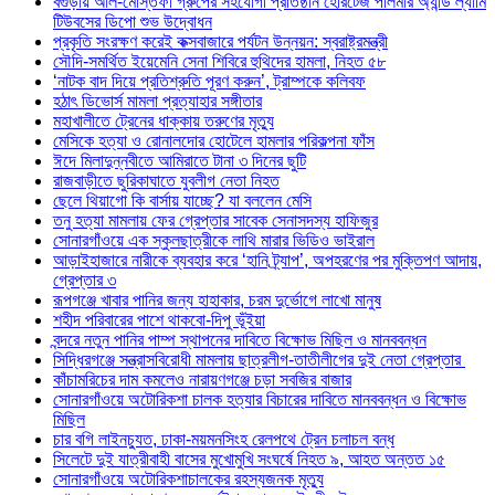
বগুড়ায় আল-মোস্তফা গ্রুপের সহযোগী প্রতিষ্ঠান হেরিটেজ পলিমার অ্যান্ড ল্যামি
টিউবসের ডিপো শুভ উদ্বোধন
প্রকৃতি সংরক্ষণ করেই কক্সবাজারে পর্যটন উন্নয়ন: স্বরাষ্ট্রমন্ত্রী
সৌদি-সমর্থিত ইয়েমেনি সেনা শিবিরে হুথিদের হামলা, নিহত ৫৮
‘নাটক বাদ দিয়ে প্রতিশ্রুতি পূরণ করুন’, ট্রাম্পকে কলিবফ
হঠাৎ ডিভোর্স মামলা প্রত্যাহার সঙ্গীতার
মহাখালীতে ট্রেনের ধাক্কায় তরুণের মৃত্যু
মেসিকে হত্যা ও রোনালদোর হোটেলে হামলার পরিকল্পনা ফাঁস
ঈদে মিলাদুন্নবীতে আমিরাতে টানা ৩ দিনের ছুটি
রাজবাড়ীতে ছুরিকাঘাতে যুবলীগ নেতা নিহত
ছেলে থিয়াগো কি বার্সায় যাচ্ছে? যা বললেন মেসি
তনু হত্যা মামলায় ফের গ্রেপ্তার সাবেক সেনাসদস্য হাফিজুর
সোনারগাঁওয়ে এক স্কুলছাত্রীকে লাথি মারার ভিডিও ভাইরাল
আড়াইহাজারে নারীকে ব্যবহার করে ‘হানি ট্র্যাপ’, অপহরণের পর মুক্তিপণ আদায়,
গ্রেপ্তার ৩
রূপগঞ্জে খাবার পানির জন্য হাহাকার, চরম দুর্ভোগে লাখো মানুষ
শহীদ পরিবারের পাশে থাকবো-দিপু ভূঁইয়া
বন্দরে নতুন পানির পাম্প স্থাপনের দাবিতে বিক্ষোভ মিছিল ও মানববন্ধন
সিদ্ধিরগঞ্জে সন্ত্রাসবিরোধী মামলায় ছাত্রলীগ-তাতীলীগের দুই নেতা গ্রেপ্তার ‎
কাঁচামরিচের দাম কমলেও নারায়ণগঞ্জে চড়া সবজির বাজার
সোনারগাঁওয়ে অটোরিকশা চালক হত্যার বিচারের দাবিতে মানববন্ধন ও বিক্ষোভ
মিছিল
চার বগি লাইনচ্যুত, ঢাকা-ময়মনসিংহ রেলপথে ট্রেন চলাচল বন্ধ
সিলেটে দুই যাত্রীবাহী বাসের মুখোমুখি সংঘর্ষে নিহত ৯, আহত অন্তত ১৫
সোনারগাঁওয়ে অটোরিকশাচালকের রহস্যজনক মৃত্যু