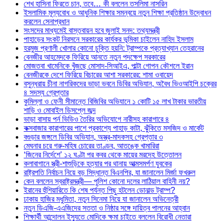
শেখ হাসিনা ফিরতে চান, তবে… কী বললেন তসলিমা নাসরিন
ইসলামিক মূল্যবোধ ও আধুনিক শিক্ষার সমন্বয়ে নতুন শিক্ষা প্রতিষ্ঠান উদ্বোধন
করলেন সেনাপ্রধান
সংসদের মাধ্যমেই বাস্তবায়ন হবে জুলাই সনদ: তথ্যমন্ত্রী
পাহাড়ের সংকট নিরসনে সরকারের কার্যকর ভূমিকা চাইলেন নাহিদ ইসলাম
হরমুজ প্রণালী খোলার কোনো চুক্তি হয়নি: ট্রাম্পকে প্রত্যাখ্যান তেহরানের
বেনজীর আহমেদকে ফিরিয়ে আনতে নতুন পদক্ষেপ সরকারের
মোজতবা খামেনিকে খুঁজছে মোসাদ-সিআইএ, পাল্টা গোপন কৌশলে ইরান
বেনজীরকে দেশে ফিরিয়ে বিচারের আশা সরকারের: শামা ওবায়েদ
বসুন্ধরায় চীনা নাগরিকদের ভাড়া ভবনে ডিবির অভিযান, অবৈধ ভিওআইপি চক্রের
৪ সদস্য গ্রেপ্তার
কুমিল্লা ও ফেনী সীমান্তে বিজিবির অভিযানে ১ কোটি ১৫ লাখ টাকার ভারতীয়
শাড়ি ও মোবাইল ডিসপ্লে জব্দ
ভাড়া বাসায় পর্ন ভিডিও তৈরির অভিযোগে নারীসহ কারাগারে ৪
কক্সবাজার কারাগারের পাশে প্রকাশ্যে পাহাড় কাটা, ঝুঁকিতে মসজিদ ও মার্কেট
বগুড়ার জঙ্গলে ডিবির অভিযান, অস্ত্র-মাদকসহ গ্রেপ্তার ৩
মেঘনার চরে গরু-মহিষ চোরের তাণ্ডব, আতঙ্কে খামারিরা
‘জিনের নির্দেশে’ ১২ ঘণ্টা পর কবর থেকে মায়ের মরদেহ উত্তোলন
কলাবাগানে স্ত্রী-শাশুড়িকে হত্যার পর থানায় আত্মসমর্পণ যুবকের
রাষ্ট্রপতি নির্বাচন নিয়ে বড় সিদ্ধান্ত বিএনপির, যা জানালেন মির্জা ফখরুল
কেন বললেন স্বরাষ্ট্রমন্ত্রী— পুলিশ কোনো দলের লাঠিয়াল বাহিনী নয়?
ইরানের হুঁশিয়ারিতে কি শেষ পর্যন্ত পিছু হটলেন ডোনাল্ড ট্রাম্প?
ঢাকায় হাজির মধুমিতা, নতুন সিনেমা নিয়ে যা জানালেন অভিনেত্রী
নতুন ডিএজি-এএজিদের সততা ও নিষ্ঠার সঙ্গে দায়িত্ব পালনের আহ্বান
শিক্ষার্থী আন্দোলন ইস্যুতে মোদিকে ক্ষমা চাইতে বললেন বিরোধী নেতারা