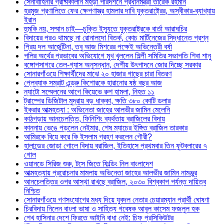
সেনাবাহিনীর গ্রীষ্মকালীন মহড়া পরিদর্শনে প্রধানমন্ত্রী তারেক রহমান
হরমুজ প্রণালিতে ফের ক্ষেপণাস্ত্র হামলার দাবি যুক্তরাষ্ট্রের, অস্বীকার-ব্যাখ্যায়
ইরান
হুমকি নয়, সম্মান চাই—চুক্তি ইস্যুতে যুক্তরাষ্ট্রকে বার্তা আরাঘচির
বিদায়ের পরও থামছে না রোনালদো বিতর্ক, কোচ মার্টিনেজের সিদ্ধান্তে প্রশ্ন
প্রিয় দল আর্জেন্টিনা, তবু আজ মিশরের পক্ষেই অভিনেত্রী বর্ষা
পলির অর্থের প্রভাবের অভিযোগে মুখ খুললেন শিল্পী সমিতির সভাপতি শিবা শানু
বঙ্গোপসাগরে তেল-গ্যাস অনুসন্ধান, দেশীয় উৎপাদনে জোর দিচ্ছে সরকার
সোনারগাঁওয়ে শিক্ষার্থীদের মাঝে ২০ হাজার গাছের চারা বিতরণ
প্লেব্যাক সম্রাট এন্ড্রু কিশোরকে হারানোর ষষ্ঠ বছর আজ
ন্যাটো সম্মেলনের আগে কিয়েভে রুশ হামলা, নিহত ১১
ট্রাম্পের ডিজিটাল মুদ্রায় বড় ধাক্কা, ক্ষতি ৩৮০ কোটি ডলার
ইকরার আত্মহত্যা : অভিনেতা জাহের আলভীর জামিন মেলেনি
কাঠগড়ায় আনচেলত্তি, ফিনিশিং ব্যর্থতায় ব্রাজিলের বিদায়
কান্নায় ভেঙে পড়লেন নেইমার, শেষ ম্যাচের ইঙ্গিত ব্রাজিল তারকার
আমিরকে বিয়ে করে কি ইসলাম গ্রহণ করলেন গৌরী?
হালান্ডের জোড়া গোলে বিদায় ব্রাজিল, ইতিহাসে প্রথমবার তিন ফুটবলারের ৭
গোল
ওয়ানডে সিরিজ শুরু, টসে জিতে ফিল্ডিং নিল বাংলাদেশ
আত্মহত্যায় প্ররোচনার মামলায় অভিনেতা জাহের আলভীর জামিন নামঞ্জুর
আনচেলত্তির ওপর আস্থা রাখছে ব্রাজিল, ২০৩০ বিশ্বকাপ পর্যন্ত দায়িত্ব
নিশ্চিত
সোনারগাঁওয়ে গণসংযোগের মধ্য দিয়ে যুবদল নেতার চেয়ারম্যান প্রার্থী ঘোষণা
চিরবিদায় নিলেন বাংলা ভাষা ও সাহিত্য গবেষক আবুল কাসেম ফজলুল হক
শেখ হাসিনার দেশে ফিরতে আইনি বাধা নেই: চিফ প্রসিকিউটর