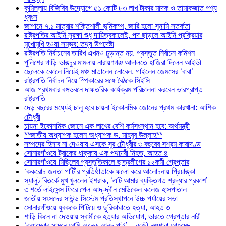
কুমিল্লায় বিজিবির উদ্যোগে ৫১ কোটি ৮৩ লাখ টাকার মাদক ও তামাকজাত পণ্য
ধ্বংস
জাপানে ৭.১ মাত্রার শক্তিশালী ভূমিকম্প, জারি হলো সুনামি সতর্কতা
রাষ্ট্রপতির আইনি সুরক্ষা শুধু দায়িত্বকালেই, পদ ছাড়লে আইনি প্রক্রিয়ার
মুখোমুখি হওয়া সম্ভব: তথ্য উপদেষ্টা
রাষ্ট্রপতি নির্বাচনের তারিখ এখনও চূড়ান্ত নয়, প্রস্তুত নির্বাচন কমিশন
পুলিশের গাড়ি ভাঙচুর মামলায় নারায়ণগঞ্জ আদালতে হাজিরা দিলেন আইভী
ছেলেকে কোলে নিয়েই মঞ্চ মাতালেন নোবেল, গাইলেন জেমসের ‘বাবা’
রাষ্ট্রপতি নির্বাচন নিয়ে স্পিকারের সঙ্গে বৈঠকে সিইসি
আজ প্রথমবার বঙ্গভবনে দাফতরিক কার্যক্রম পরিচালনা করবেন ভারপ্রাপ্ত
রাষ্ট্রপতি
দেড় বছরের মধ্যেই চালু হবে চায়না ইকোনমিক জোনের প্রথম কারখানা: আশিক
চৌধুরী
চায়না ইকোনমিক জোনে এক লাখের বেশি কর্মসংস্থান হবে: অর্থমন্ত্রী
**জাতীয় অধ্যাপক হলেন অধ্যাপক ড. মাহবুব উল্লাহ**
সম্পদের হিসাব না দেওয়ায় এসকে সুর চৌধুরীর ৩ বছরের সশ্রম কারাদণ্ড
সোনারগাঁওয়ে ট্রাকের ধাক্কায় এক পথচারী নিহত, আহত ৪
সোনারগাঁওয়ে মিছিলের প্রস্তুতিকালে ছাত্রলীগের ১২কর্মী গ্রেপ্তার
‘ককরোচ জনতা পার্টি’র প্রতিষ্ঠাতাকে ফলো করে আলোচনায় প্রিয়াঙ্কা
স্যালুট বিতর্কে মুখ খুললেন ইশরাক, ‘এটি আমার ব্যক্তিগত শ্রদ্ধার প্রকাশ’
৩ শর্তে লাইসেন্স ফিরে পেল আদ্-দ্বীন মেডিকেল কলেজ হাসপাতাল
জাতীয় সংসদের সাউন্ড সিস্টেম প্রতিস্থাপনে উচ্চ পর্যায়ের সভা
সোনারগাঁওয়ে যুবককে পিটিয়ে ও ছুরিকাঘাতে হত্যা, আহত ৩
শাড়ি কিনে না দেওয়ায় স্বামীকে হত্যার অভিযোগ, ভারতে গ্রেপ্তার নারী
‘ক্যামেরার সামনে আমি অনেক আনন্দ পাই’—কাজী নওশাবা আহমেদ