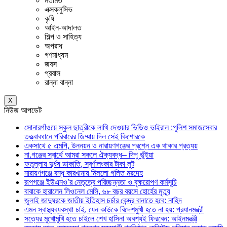
মতামত
এক্সক্লুসিভ
কৃষি
আইন-আদালত
শিল্প ও সাহিত্য
অপরাধ
গণমাধ্যম
জবস
প্রবাস
রান্না বান্না
X
নিউজ আপডেট
সোনারগাঁওয়ে স্কুল ছাত্রীকে লাথি দেওয়ার ভিডিও ভাইরাল :পুলিশ সমাজসেবার
তত্ত্বাবধানে পরিবারের জিম্মায় দিল সেই কিশোরকে
একসাথে ৫ এমপি, উন্নয়ন ও নারায়ণগঞ্জের প্রশ্নে এক থাকার প্রত্যয়
না.গঞ্জের স্বার্থে আমরা সকলে ঐক্যবদ্ধ– দিপু ভূঁইয়া
ফতুল্লায় দুর্ধষ ডাকাতি, স্বর্ণালংকার টাকা লুট
নারায়ণগঞ্জে বন্ধ কারখানায় মিললো গলিত মরদেহ
রূপগঞ্জে ইউএনও’র নেতৃত্বে পরিচ্ছন্নতা ও বৃক্ষরোপণ কর্মসূচি
বাবাকে হারালেন লিওনেল মেসি, ৬৮ বছর বয়সে হোর্হের মৃত্যু
জুলাই জাদুঘরকে জাতীয় ইতিহাস চর্চার কেন্দ্র বানাতে হবে: নাহিদ
এমন স্বাস্থ্যব্যবস্থা চাই, যেন কাউকে বিদেশমুখী হতে না হয়: প্রধানমন্ত্রী
সত্যের মুখোমুখি হতে চাইলে শেখ হাসিনা অবশ্যই ফিরবেন: আইনমন্ত্রী