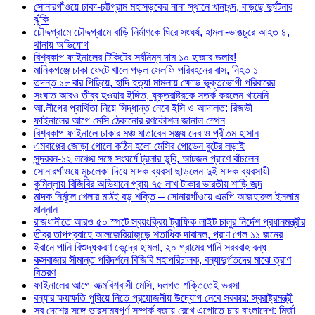
সোনারগাঁওয়ে ঢাকা-চট্টগ্রাম মহাসড়কের নানা স্থানে খানাখন্দ, বাড়ছে দুর্ঘটনার
ঝুঁকি
চৌদ্দগ্রামে চৌদ্দগ্রামে বাড়ি নির্মাণকে ঘিরে সংঘর্ষ, হামলা-ভাঙচুরে আহত ৪,
থানায় অভিযোগ
বিশ্বকাপ ফাইনালের টিকিটের সর্বনিম্ন দাম ১০ হাজার ডলার!
মানিকগঞ্জে চাকা ফেটে খালে পড়ল সেলফি পরিবহনের বাস, নিহত ১
তদন্ত ১৮ বার পিছিয়ে, হাদি হত্যা মামলায় ক্ষোভ ভুক্তভোগী পরিবারের
সংঘাত আরও তীব্র হওয়ার ইঙ্গিত, যুক্তরাষ্ট্রকে সতর্ক করলেন খামেনি
আ.লীগের প্রার্থিতা নিয়ে সিদ্ধান্ত নেবে ইসি ও আদালত: রিজভী
ফাইনালের আগে মেসি ঠেকানোর রণকৌশল জানাল স্পেন
বিশ্বকাপ ফাইনালে ঢাকার মঞ্চ মাতাবেন সঞ্জয় দেব ও প্রীতম হাসান
এমবাপ্পের জোড়া গোলে কঠিন হলো মেসির গোল্ডেন বুটের লড়াই
সুন্দরবন-১২ লঞ্চের সঙ্গে সংঘর্ষে ট্রলার ডুবি, আটজন প্রাণে বাঁচলেন
সোনারগাঁওয়ে মুচলেকা দিয়ে মাদক ব্যবসা ছাড়লেন দুই মাদক ব্যবসায়ী
কুমিল্লায় বিজিবির অভিযানে প্রায় ৭৫ লাখ টাকার ভারতীয় শাড়ি জব্দ
মাদক নির্মূলে খেলার মাঠই বড় শক্তি – সোনারগাঁওয়ে এমপি আজহারুল ইসলাম
মান্নান
রাজধানীতে আরও ৫০ স্পটে স্বয়ংক্রিয় ট্রাফিক লাইট চালুর নির্দেশ প্রধানমন্ত্রীর
তীব্র তাপপ্রবাহে আলজেরিয়াজুড়ে শতাধিক দাবানল, প্রাণ গেল ১১ জনের
ইরানে পানি বিশুদ্ধকরণ কেন্দ্রে হামলা, ২০ গ্রামের পানি সরবরাহ বন্ধ
কক্সবাজার সীমান্ত পরিদর্শনে বিজিবি মহাপরিচালক, বন্যাদুর্গতদের মাঝে ত্রাণ
বিতরণ
ফাইনালের আগে আত্মবিশ্বাসী মেসি, দলগত শক্তিতেই ভরসা
বন্যার ক্ষয়ক্ষতি পুষিয়ে নিতে প্রয়োজনীয় উদ্যোগ নেবে সরকার: স্বরাষ্ট্রমন্ত্রী
সব দেশের সঙ্গে ভারসাম্যপূর্ণ সম্পর্ক বজায় রেখে এগোতে চায় বাংলাদেশ: মির্জা