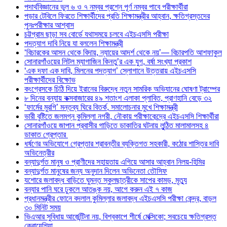
পদার্থবিজ্ঞানের ভুল ৬ ও ৭ নম্বর প্রশ্নে পূর্ণ নম্বর পাবে পরীক্ষার্থীরা
পড়ার টেবিলে ফিরতে শিক্ষার্থীদের প্রতি শিক্ষামন্ত্রীর আহ্বান, ক্ষতিগ্রস্তদের
পুনঃপরীক্ষার আশ্বাস
চট্টগ্রাম ছাড়া সব বোর্ডে যথাসময়ে চলবে এইচএসসি পরীক্ষা
পদত্যাগ দাবি নিয়ে যা বললেন শিক্ষামন্ত্রী
‘বিচারকের আসন থেকে বিদায়, ন্যায়ের আদর্শ থেকে নয়’— বিচারপতি আশফাকুল
সোনারগাঁওয়ের লিটল ম্যাগাজিন কিনতু’র এক যুগ, বর্ষা সংখ্যা প্রকাশ
‘এক দফা এক দাবি, মিলনের পদত্যাগ’ স্লোগানে উত্তরায় এইচএসসি
পরীক্ষার্থীদের বিক্ষোভ
কংগ্রেসকে চিঠি দিয়ে ইরানের বিরুদ্ধে নতুন সামরিক অভিযানের ঘোষণা ট্রাম্পের
৮ দিনের বন্যায় কক্সবাজারের ৪৯ শতাংশ এলাকা প্লাবিত, প্রাণহানি বেড়ে ৩২
‘ফার্মের মুরগি’ মন্তব্য ঘিরে বিতর্ক, সমালোচনার মুখে শিক্ষামন্ত্রী
ভারী বৃষ্টিতে জলমগ্ন কুমিল্লা নগরী, নৌকায় পরীক্ষাকেন্দ্রে এইচএসসি শিক্ষার্থীরা
সোনারগাঁওয়ে জাপান প্রবাসীর গাড়িতে ডাকাতির ঘটনায় লুন্ঠিত মালামালসহ ৪
ডাকাত গ্রেপ্তার
ধর্ষণের অভিযোগে গ্রেপ্তার শ্রাবন্তীর ব্যক্তিগত সহকারী, কঠোর শাস্তির দাবি
অভিনেত্রীর
বন্যাদুর্গত মানুষ ও প্রাণীদের সহায়তায় এগিয়ে আসার আহ্বান নিলয়-হিমির
বন্যাদুর্গত মানুষের জন্য অনুদান দিলেন অভিনেতা তৌসিফ
যশোরে জলাবদ্ধ বাড়িতে ঘুমন্ত স্কুলছাত্রীকে সাপের কামড়, মৃত্যু
বন্যার পানি ঘরে ঢুকলে আতঙ্ক নয়, আগে করুন এই ৭ কাজ
প্রধানমন্ত্রীর ফোনে বদলাল কুমিল্লার জলাবদ্ধ এইচএসসি পরীক্ষা কেন্দ্র, বাড়ল
৩০ মিনিট সময়
ভিএআর সুবিধায় আর্জেন্টিনা নয়, বিশ্বকাপে শীর্ষে মেক্সিকো; সবচেয়ে ক্ষতিগ্রস্ত
ক্রোয়েশিয়া