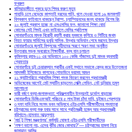
ফখরুল
বালিয়াডাঙ্গীতে পুকূরে ডুবে শিশুর করুণ মৃত্যু
পাহাড়ি ঢলে বেড়েছে কাপ্তাই হ্রদের পানি, খুলে দেওয়া হলো ১৬ জলকপাট
বিশ্বকাপ ফাইনালে থাকছেন ট্রাম্প, চ্যাম্পিয়নদের জন্য থাকছে বিশেষ রিং
২০ জুলাই প্রকাশ হচ্ছে না এসএসসির ফল, জানালো শিক্ষা বোর্ড
কোলের সেই শিশুই এখন ফাইনালে মেসির প্রতিপক্ষ
সোনারগাঁওয়ে মাদক বিরোধী র‌্যালী করায় যুবককে কুপিয়ে ও পিটিয়ে জখম
নিহত ফায়ার সার্ভিসের ডুবুরি সাদিক, উদ্ধার অভিযান শেষে মরদেহ উদ্ধার
সোনারগাঁওয়ে জুলাই বিপ্লবের শহীদদের স্মরণে স্মরণ সভা অনুষ্ঠিত
উত্তরায় সড়ক অবরোধে শিক্ষার্থীরা, বন্ধ যান চলাচল
কুমিল্লায় র‍্যাব-১১ এর অভিযানে ১০০ কেজি গাঁজাসহ দুই মাদক ব্যবসায়ী
গ্রেফতার
সোনারগাঁয়ে দুই চেয়ারম্যান প্রার্থীর একই স্থানে সভাকে কেন্দ্র করে উত্তেজনা
আদমজী ইপিজেডে কাপড়ের গোডাউনে ভয়াবহ আগুন
২১ ক্যাটাগরিতে প্রাথমিক শিক্ষা পদক বিতরণ করলেন প্রধানমন্ত্রী
অভিষেকের আগেই সেন্ট স্যাটিন ছাড়লেন লেক্সি লেভিন, নেট দুনিয়ায় তুমুল
আলোচনা
ভারী বর্ষণে বন্যা-জলাবদ্ধতা: পরিকল্পনাহীন উন্নয়নই দুর্ভোগ বাড়াচ্ছে
সোনারগাঁয়ে ডিজিএফআই পরিচয়ে ৫ লাখ টাকা চাঁদা দাবি, দুইজন গ্রেপ্তার
৩ দফা দাবি নিয়ে সংসদ ভবন অভিমুখে এইচএসসি পরীক্ষার্থীদের পদযাত্রা
চট্টগ্রামের বন্যা শুরু হবার সাথে সাথে প্রতিমন্ত্রী হজ্বে আর প্রধানমন্ত্রী
বরিশালে–হাসনাত আব্দুল্লাহ
‘মার্চ টু শিক্ষা মন্ত্রণালয়’ কর্মসূচি ঘোষণা এইচএসসি পরীক্ষার্থীদের
‘লক্ষণ ভালো নয়, এদের খুঁটির জোর কোথায়?’— চট্টগ্রামের হামলা নিয়ে
জামায়াত আমির