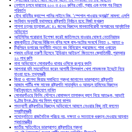
নেপালে চলবে ভারতের ২০০ ও ৫০০ রুপির নোট, প্রায় এক দশক পর নিয়মে
পরিবর্তন
যৌথ বাহিনীর ক্যাম্পে পানির লাইনে বিষ, ‘স্পেশাল পাওয়ার অ্যাক্টে’ মামলা: এসপি
সংবিধান অনুযায়ী যথাসময়ে রাষ্ট্রপতি নির্বাচন হবে: মির্জা ফখরুল
শাপলা চত্বর হত্যাকাণ্ড: ৪১ জনের বিরুদ্ধে মানবতাবিরোধী অপরাধের আনুষ্ঠানিক
অভিযোগ
আইসিসির পরোয়ানা উপেক্ষা করেই জাতিসংঘে যাওয়ার ঘোষণা নেতানিয়াহুর
রাজবাড়ীতে ট্রেনের বিচ্ছিন্ন বগির সঙ্গে বাস-অটোর সংঘর্ষে নিহত ২, আহত ৬
ট্রিলিয়ন ডলারের অর্থনীতি গড়তে বড় বিনিয়োগ প্রয়োজন: শামা ওবায়েদ
প্রথম ওড়িয়া তরুণী হিসেবে ‘ইন্ডিয়ান আইডল’ জিতলেন জ্যোতির্ময়ী, পুরস্কার
২০ লাখ রুপি
নানা অভিযোগে সোনারগাঁও থানার ওসিকে রংপুরে বদলি
আপনারা যদি সহযোগিতা করেন আগামী বিশ্বকাপ খেলা লাভজনক ইভেন্টে নিয়ে
যাওয়া হবে- তথ্যমন্ত্রী
জিয়া ও খালেদা জিয়ার সমাধিতে শ্রদ্ধা জানালেন ভারপ্রাপ্ত রাষ্ট্রপতি
আজাদ পার্টির পক্ষ সাবেক রাষ্ট্রপতি সাহাবুদ্দিন ও আবদুল হামিদের বিরুদ্ধে
ট্রাইব্যুনালে অভিযোগ দাখিল
সোনারগাঁওয়ে ফিলিং স্টেশনে বোমাসদৃশ তালাবদ্ধ ব্যাগ নিয়ে আতঙ্ক, আড়াই
ঘণ্টার উৎকণ্ঠার পর মিলল পুরনো কাপড়
পদত্যাগী রাষ্ট্রপতির বিরুদ্ধে অভিযোগে আমলে নেওয়ার কিছু নাই বললেন
স্বরাষ্ট্রমন্ত্রী
পদোন্নতিতে রাজনৈতিক পরিচয় নয়, দক্ষতা ও সততাকে গুরুত্ব দেওয়ার আহ্বান
প্রধানমন্ত্রীর
জাতীয় স্মৃতিসৌধে ভারপ্রাপ্ত রাষ্ট্রপতির শ্রদ্ধা