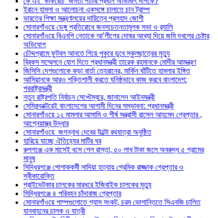
কে এই ‘কাকরোচ’ জনতা পার্টির প্রধান অভিজিৎ দীপকে?
ইরানে হামলা ও আলোচনা একসঙ্গে চালাতে চান ট্রাম্প
ভারতের শিক্ষা মন্ত্রণালয়ের দায়িত্বে প্রলহাদ জোশী
সোনারগাঁওয়ে ডেঙ্গু প্রতিরোধে জনসচেতনতামূলক সভা ও র‍্যালি
সোনারগাঁওয়ে বিএনপি নেতাকে আ’লীগের দোষর আখ্যা দিয়ে জমি দখলের চেষ্টার
অভিযোগ
চৌদ্দগ্রামে ফুটবল আনতে গিয়ে পুকুরে ডুবে স্কুলছাত্রের মৃত্যু
ব্রিকস সম্মেলনে যোগ দিতে প্রধানমন্ত্রী তারেক রহমানকে মোদীর আমন্ত্রণ
জিসিসি দেশগুলোকে কড়া বার্তা তেহরানের, মার্কিন ঘাঁটিতে হামলার ইঙ্গিত
আসিয়ানকে আরও শক্তিশালী করতে ঘনিষ্ঠভাবে কাজ করবে বাংলাদেশ:
পররাষ্ট্রমন্ত্রী
নতুন রাষ্ট্রপতি নির্বাচন সেপ্টেম্বরে, জানালেন আইনমন্ত্রী
সেমিকন্ডাক্টরেই বাংলাদেশের আগামী দিনের সম্ভাবনা: প্রধানমন্ত্রী
সোনারগাঁওয়ে ১২ মামলার আসামি ও শীর্ষ সন্ত্রাসী রাসেল আহমেদ গ্রেপ্তার ,
আগ্নেয়াস্ত্র উদ্ধার
সোনারগাঁওয়ে জগন্নাথ দেবের উল্টো রথযাত্রা অনুষ্ঠিত
হারিয়ে যাচ্ছে ঐতিহ্যের মাটির ঘর
রুপগঞ্জে এক মাসেই ধসে গেল রাস্তা, ৫০ লাখ টাকা জলে অবরুদ্ধ ৫ গ্রামের
মানুষ
সিদ্ধিরগঞ্জে পোশাককর্মী সাদিয়া হত্যায় প্রেমিক রাজ্জাক গ্রেপ্তার ও
স্বীকারোক্তি
প্রাইভেটকার চালকের মারধরে ইজিবাইক চালকের মৃত্যু
সিদ্ধিরগঞ্জে ৪ পরিবহন চাঁদাবাজ গ্রেপ্তার
সোনারগাঁওয়ে পাম্পগুলোতে গ্যাস সংকট, চরম ভোগান্তিতে সিএনজি চালিত
যানবাহনের চালক ও যাত্রী