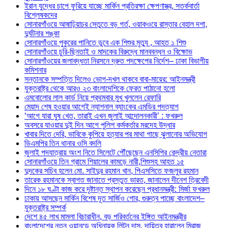
ইরান যুদ্ধের চাপে ফুরিয়ে যাচ্ছে মার্কিন প্রতিরক্ষা ক্ষেপণাস্ত্র, সতর্কবার্তা
বিশ্লেষকদের
সোনারগাঁওয়ে আষাঢ়িয়াচর সেতুতে বড় গর্ত, ওয়াকওয়ে রাস্তার বেহাল দশা,
দুর্ঘটনার শঙ্কা
সোনারগাঁওয়ে পুকুরের পানিতে ডুবে এক শিশুর মৃত্যু , আহত ১ শিশু
সোনারগাঁওয়ে চুরি-ছিনতাই ও মাদকের বিরুদ্ধে মানববন্ধন ও বিক্ষোভ
সোনারগাঁওয়ের জলাবদ্ধতা নিরসনে দ্রুত পদক্ষেপের নির্দেশ– ঢাকা বিভাগীয়
কমিশনার
সন্তানকে সম্পত্তি দিলেও ভোগ-দখল থাকবে বাবা-মায়ের: আইনমন্ত্রী
যুক্তরাষ্ট্র থেকে আরও ২৩ বাংলাদেশিকে ফেরত পাঠানো হলো
এমবোলোর লাল কার্ড নিয়ে প্রথমবার মুখ খুললেন রেফারি
মেয়াদ শেষ হওয়ার আগেই ন্যাশনাল ব্যাংকের এমডির পদত্যাগ
‘আগে যারা ঘুষ খেত, তারাই এখন জুলাই আন্দোলনকারী’ : ফখরুল
অবসরে যাওয়ার দুই দিন আগে পুলিশ কর্মকর্তার মরদেহ উদ্ধার
খাবার দিতে দেরি, ভাবিকে কুপিয়ে হত্যার পর মাথা গাছে ঝুলানোর অভিযোগ
ডিএমপির তিন থানার ওসি বদলি
জুলাই পদযাত্রায় অংশ নিতে সিলেটে পৌঁছেছেন এনসিপির কেন্দ্রীয় নেতারা
সোনারগাঁওয়ে তিন গ্রামে শিয়ালের কামড়ে নারী,শিশুসহ আহত ১৫
দুদকের সচিব হলেন মো. সাইদুর রহমান খান, পিএসসিতে ফজলুর রহমান
তারেক রহমানকে স্বাগত জানাতে প্রস্তুত ভারত, জানালেন দীনেশ ত্রিবেদী
দিনে ১৮ ঘণ্টা কাজ করে দৃষ্টান্ত স্থাপন করেছেন প্রধানমন্ত্রী: মির্জা ফখরুল
ঢাকায় আসছেন মার্কিন বিশেষ দূত সার্জিও গোর, গুরুত্ব পাচ্ছে বাংলাদেশ–
যুক্তরাষ্ট্র সম্পর্ক
দেশে ৪৫ লাখ মামলা বিচারাধীন, বড় পরিবর্তনের ইঙ্গিত আইনমন্ত্রীর
বাংলাদেশের নতুন ওয়ানডে অধিনায়ক লিটন দাস, দায়িত্ব হারালেন মিরাজ