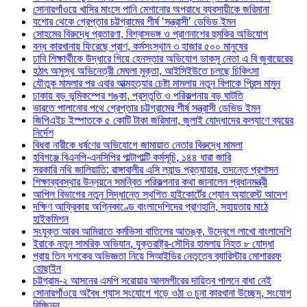
সোনারগাঁওয়ে খাসির মাংসে পানি মেশানোর অপরাধে ব্যবসায়ীকে জরিমানা
যশোর থেকে গ্রেপ্তার চট্টগ্রামের শীর্ষ ‘সন্ত্রাসী’ ডেভিড ইমন
সোহমের বিরুদ্ধে প্রতারণা, বিশ্বাসভঙ্গ ও প্রাণনাশের হুমকির অভিযোগ
বন্ধ কারখানায় ফিরেছে প্রাণ, কর্মসংস্থান ৩ হাজার ৫০০ মানুষের
ঢাবি শিক্ষার্থীকে উদ্ধারে গিয়ে হেনস্তার অভিযোগ ডাকসু নেতা এ বি জুবায়েরের
হঠাৎ অসুস্থ অভিনেত্রী মেঘলা মুক্তা, আইসিইউতে চলছে চিকিৎসা
যৌতুক মামলার পর এবার আত্মহত্যার চেষ্টা মামলায় নতুন বিপাকে প্রিন্স মামুন
ঢাকায় বড় ভূমিকম্পের শঙ্কা, প্রস্তুতি ও পরিকল্পনায় বড় ঘাটতি
ভারতে পালানোর পথে গ্রেপ্তার চট্টগ্রামের শীর্ষ সন্ত্রাসী ডেভিড ইমন
জিপিএইচ ইস্পাতকে ৫ কোটি টাকা জরিমানা, জুলাই যোদ্ধাদের কল্যাণে ব্যয়ের
নির্দেশ
বিধবা নারীকে ধর্ষণের অভিযোগে জামায়াত নেতার বিরুদ্ধে মামলা
হবিগঞ্জে বিএনপি-এনসিপির পাল্টাপাল্টি কর্মসূচি, ১৪৪ ধারা জারি
সরকারি নথি জালিয়াতি: রাঙ্গাবালীর এসি ল্যান্ড প্রত্যাহার, তদন্তে প্রশাসন
শিক্ষাব্যবস্থার উন্নয়নে সমন্বিত পরিকল্পনার কথা জানালেন প্রধানমন্ত্রী
আপিল বিভাগের নতুন সিদ্ধান্তে স্থগিত হাইকোর্টের শ্যোন অ্যারেস্ট আদেশ
দক্ষিণ আফ্রিকায় অগ্নিকাণ্ডে বাংলাদেশিদের প্রাণহানি, সহায়তায় মাঠে
হাইকমিশন
সংযুক্ত আরব আমিরাতে কর্মভিসা বাতিলের আতঙ্ক, উদ্বেগে লাখো বাংলাদেশি
ইরাকে নতুন সামরিক অভিযান, যুক্তরাষ্ট্র-সৌদির হামলায় নিহত ৮ যোদ্ধা
প্রায় তিন দশকের অভিজ্ঞতা নিয়ে সিআইডির নেতৃত্বে ব্যারিস্টার মোশাররফ
হোছাইন
চট্টগ্রাম-২ আসনের এমপি সরোয়ার আলমগীরের দায়িত্ব পালনে বাধা নেই
সোনারগাঁওয়ে অবৈধ গ্যাস সংযোগে গড়ে ওঠা ৩ চুনা কারখানা উচ্ছেদ, সংযোগ
বিচ্ছিন্ন