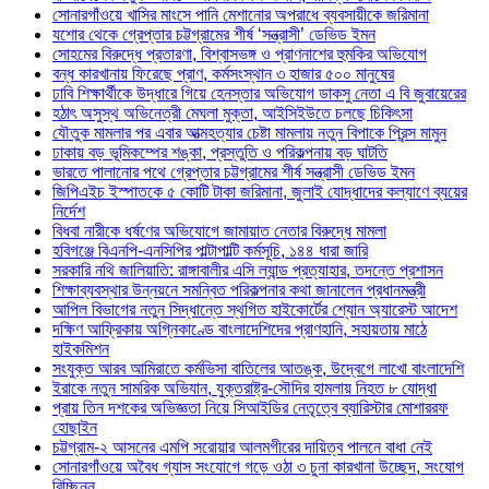
সোনারগাঁওয়ে খাসির মাংসে পানি মেশানোর অপরাধে ব্যবসায়ীকে জরিমানা
যশোর থেকে গ্রেপ্তার চট্টগ্রামের শীর্ষ ‘সন্ত্রাসী’ ডেভিড ইমন
সোহমের বিরুদ্ধে প্রতারণা, বিশ্বাসভঙ্গ ও প্রাণনাশের হুমকির অভিযোগ
বন্ধ কারখানায় ফিরেছে প্রাণ, কর্মসংস্থান ৩ হাজার ৫০০ মানুষের
ঢাবি শিক্ষার্থীকে উদ্ধারে গিয়ে হেনস্তার অভিযোগ ডাকসু নেতা এ বি জুবায়েরের
হঠাৎ অসুস্থ অভিনেত্রী মেঘলা মুক্তা, আইসিইউতে চলছে চিকিৎসা
যৌতুক মামলার পর এবার আত্মহত্যার চেষ্টা মামলায় নতুন বিপাকে প্রিন্স মামুন
ঢাকায় বড় ভূমিকম্পের শঙ্কা, প্রস্তুতি ও পরিকল্পনায় বড় ঘাটতি
ভারতে পালানোর পথে গ্রেপ্তার চট্টগ্রামের শীর্ষ সন্ত্রাসী ডেভিড ইমন
জিপিএইচ ইস্পাতকে ৫ কোটি টাকা জরিমানা, জুলাই যোদ্ধাদের কল্যাণে ব্যয়ের
নির্দেশ
বিধবা নারীকে ধর্ষণের অভিযোগে জামায়াত নেতার বিরুদ্ধে মামলা
হবিগঞ্জে বিএনপি-এনসিপির পাল্টাপাল্টি কর্মসূচি, ১৪৪ ধারা জারি
সরকারি নথি জালিয়াতি: রাঙ্গাবালীর এসি ল্যান্ড প্রত্যাহার, তদন্তে প্রশাসন
শিক্ষাব্যবস্থার উন্নয়নে সমন্বিত পরিকল্পনার কথা জানালেন প্রধানমন্ত্রী
আপিল বিভাগের নতুন সিদ্ধান্তে স্থগিত হাইকোর্টের শ্যোন অ্যারেস্ট আদেশ
দক্ষিণ আফ্রিকায় অগ্নিকাণ্ডে বাংলাদেশিদের প্রাণহানি, সহায়তায় মাঠে
হাইকমিশন
সংযুক্ত আরব আমিরাতে কর্মভিসা বাতিলের আতঙ্ক, উদ্বেগে লাখো বাংলাদেশি
ইরাকে নতুন সামরিক অভিযান, যুক্তরাষ্ট্র-সৌদির হামলায় নিহত ৮ যোদ্ধা
প্রায় তিন দশকের অভিজ্ঞতা নিয়ে সিআইডির নেতৃত্বে ব্যারিস্টার মোশাররফ
হোছাইন
চট্টগ্রাম-২ আসনের এমপি সরোয়ার আলমগীরের দায়িত্ব পালনে বাধা নেই
সোনারগাঁওয়ে অবৈধ গ্যাস সংযোগে গড়ে ওঠা ৩ চুনা কারখানা উচ্ছেদ, সংযোগ
বিচ্ছিন্ন