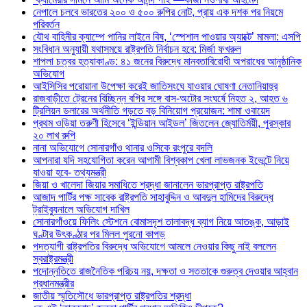
নেপালে চলবে ভারতের ২০০ ও ৫০০ রুপির নোট, প্রায় এক দশক পর নিয়মে
পরিবর্তন
যৌথ বাহিনীর ক্যাম্পে পানির লাইনে বিষ, ‘স্পেশাল পাওয়ার অ্যাক্টে’ মামলা: এসপি
সংবিধান অনুযায়ী যথাসময়ে রাষ্ট্রপতি নির্বাচন হবে: মির্জা ফখরুল
শাপলা চত্বর হত্যাকাণ্ড: ৪১ জনের বিরুদ্ধে মানবতাবিরোধী অপরাধের আনুষ্ঠানিক
অভিযোগ
আইসিসির পরোয়ানা উপেক্ষা করেই জাতিসংঘে যাওয়ার ঘোষণা নেতানিয়াহুর
রাজবাড়ীতে ট্রেনের বিচ্ছিন্ন বগির সঙ্গে বাস-অটোর সংঘর্ষে নিহত ২, আহত ৬
ট্রিলিয়ন ডলারের অর্থনীতি গড়তে বড় বিনিয়োগ প্রয়োজন: শামা ওবায়েদ
প্রথম ওড়িয়া তরুণী হিসেবে ‘ইন্ডিয়ান আইডল’ জিতলেন জ্যোতির্ময়ী, পুরস্কার
২০ লাখ রুপি
নানা অভিযোগে সোনারগাঁও থানার ওসিকে রংপুরে বদলি
আপনারা যদি সহযোগিতা করেন আগামী বিশ্বকাপ খেলা লাভজনক ইভেন্টে নিয়ে
যাওয়া হবে- তথ্যমন্ত্রী
জিয়া ও খালেদা জিয়ার সমাধিতে শ্রদ্ধা জানালেন ভারপ্রাপ্ত রাষ্ট্রপতি
আজাদ পার্টির পক্ষ সাবেক রাষ্ট্রপতি সাহাবুদ্দিন ও আবদুল হামিদের বিরুদ্ধে
ট্রাইব্যুনালে অভিযোগ দাখিল
সোনারগাঁওয়ে ফিলিং স্টেশনে বোমাসদৃশ তালাবদ্ধ ব্যাগ নিয়ে আতঙ্ক, আড়াই
ঘণ্টার উৎকণ্ঠার পর মিলল পুরনো কাপড়
পদত্যাগী রাষ্ট্রপতির বিরুদ্ধে অভিযোগে আমলে নেওয়ার কিছু নাই বললেন
স্বরাষ্ট্রমন্ত্রী
পদোন্নতিতে রাজনৈতিক পরিচয় নয়, দক্ষতা ও সততাকে গুরুত্ব দেওয়ার আহ্বান
প্রধানমন্ত্রীর
জাতীয় স্মৃতিসৌধে ভারপ্রাপ্ত রাষ্ট্রপতির শ্রদ্ধা