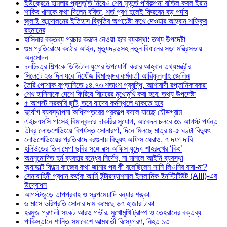
ইউক্রেনে হামলার প্রস্তুতি নিয়েও শেষ মুহূর্তে পরিকল্পনা বাতিল করল ইরান
শাকিব খানকে কথা দিলেন ববিতা, শর্ত পূরণ হলেই ফিরবেন বড় পর্দায়
জুলাই আন্দোলনের ইতিহাস বিকৃতির অপচেষ্টা রুখে দেওয়ার আহ্বান শফিকুর
রহমানের
হাসিনার বক্তব্য প্রচার করলে নেওয়া হবে ব্যবস্থা: তথ্য উপদেষ্টা
গুম প্রতিরোধে কঠোর আইন, মৃত্যুদণ্ডসহ নতুন বিধানের সড়া মন্ত্রিসভায়
অনুমোদন
চলচ্চিত্র শিল্পকে ডিজিটাল যুগের উপযোগী করার আহ্বান তথ্যমন্ত্রীর
সিলেটে ২৬ দিন ধরে নিখোঁজ বিমানবন্দর কর্মকর্তা আরিফুল্লাহ জেলিন
তৈরি পোশাক রপ্তানিতে ১৪.৭৩ শতাংশ প্রবৃদ্ধি, আশাবাদী রপ্তানিকারকরা
শেখ হাসিনাকে দেশে ফিরিয়ে বিচারের মুখোমুখি করা হবে: তথ্য উপদেষ্টা
৫ আগস্ট সরকারি ছুটি, তবে যাদের কর্মস্থলে থাকতে হবে
দুর্যোগ ব্যবস্থাপনা অধিদপ্তরের প্রকল্পে বদলে যাচ্ছে চৌদ্দগ্রাম
এইচএসসি পাসেই বিমানবন্দরে চাকরির সুযোগ, আবেদন চলবে ৩১ আগস্ট পর্যন্ত
তীব্র লোডশেডিংয়ে বিপর্যস্ত সোনারগাঁ, দিনে মিলছে মাত্র ৪-৫ ঘণ্টা বিদ্যুৎ
লোডশেডিংয়ের প্রতিবাদে বরগুনায় বিদ্যুৎ অফিস ঘেরাও, ৭ দফা দাবি
হলিউডের তিন মেগা ছবির সঙ্গে বক্স অফিস যুদ্ধে শাহরুখের ‘কিং’
অননুমোদিত হর্ন ব্যবহার বন্ধের নির্দেশ, না মানলে আইনি ব্যবস্থা
অ্যাডাল্ট ফিল্মে কাজের কথা জানার পর কী বলেছিলেন সানি লিওনির বাবা-মা?
সেনাবাহিনী প্রধান কর্তৃক আর্মি ইন্টারন্যাশনাল ইসলামিক ইনস্টিটিউট (AIII)-এর
উদ্বোধন
আগস্টজুড়ে তাপপ্রবাহ ও স্বল্পমেয়াদি বন্যার শঙ্কা
৬ মাসে ভরিপ্রতি সোনার দাম কমেছে ৬৭ হাজার টাকা
হরমুজ প্রণালী সংকট আরও গভীর, মুখোমুখি ট্রাম্প ও তেহরানের বক্তব্য
পাকিস্তানে শান্তি সমাবেশে আত্মঘাতী বিস্ফোরণ, নিহত ১৩