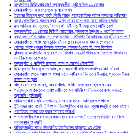
বন্যার্তদের চিকিৎসায় মাঠে স্বাস্থ্যকর্মীরা, ছুটি বাতিল ১১ জেলায়
সোনারগাঁওয়ে বাবা ছেলেকে কুপিয়ে জখম
ইরানের বিরুদ্ধে কড়া বার্তা সৌদি আরব, আন্তর্জাতিক আইন লঙ্ঘনের অভিযোগ
বন্যা মোকাবিলায় সরকার ব্যর্থ, এখন দোষারোপে লাভ নেই: নাহিদ ইসলাম
বক্স অফিসে ঝড় তুলেছে ‘ধামাল ৪’, দুই দিনেই আয় ৫৩ কোটির বেশি
বন্যাকবলিত ১১ জেলায় বিজিবি মোতায়েন, বান্দরবানে উদ্ধার ৬ শতাধিক মানুষ
রক্তাক্ত মেসি, আরও দৃঢ় প্রত্যাবর্তন—ইতিহাস কি আবারও আর্জেন্টিনার পক্ষে?
সোনারগাঁওয়ে শপিং মলে চুরির ঘটনায় চোর চক্রের ৯ সদস্য গ্রেপ্তার
দেশের শ্রেষ্ঠ প্রধান শিক্ষক হয়েছেন সোনারগাঁওয়ের বি. আর বিলকিস
বান্দরবানে বন্যাদুর্গত মানুষের পাশে বিজিবি: ১২২টি পরিবারকে নিরাপদে উদ্ধার ও
মানবিক সহায়তা প্রদান
বন্যাদুর্গত ও পানিবন্দি মানুষের পাশে বাংলাদেশ নৌবাহিনী
চিরসবুজ পূর্ণিমার জন্মদিন আজ, ৪৫ বছরে পা রাখলেন জনপ্রিয় এই নায়িকা
সোনারগাঁও থেকে আত্মসাৎ হওয়া ৭৫০ কার্টন সয়াবিন তেল উদ্ধার, প্রতারক ট্রাক
চালক গ্রেপ্তার
বালু ব্যবসা বন্ধ করেছি, এবার পাহাড় কাটাও বন্ধ করব: হুমাম কাদের
প্রত্যন্ত এলাকাতেও ত্রাণ পৌঁছাতে সব বাহিনী সমন্বিতভাবে কাজ করছে:
জ্বালানি প্রতিমন্ত্রী
জামিনে বেরিয়ে স্ত্রী-সন্তানসহ ৬ জনকে হত্যা, অভিযুক্ত পলাতক
ইন্টার্নদের হাত ধরেই চিকিৎসায় বিদেশমুখিতা বন্ধ হবে: প্রধানমন্ত্রী তারেক রহমান
গজারিয়ায় যাত্রা শুরু করল ‘ন্যাচার লাউঞ্জ’
পানাম নগরীর প্রবেশদ্বারে ধ্বংস হয়ে যাওয়া প্রাচীন সেতু পুননির্মাণের দাবিতে
মানববন্ধন ও র‌্যালী
বাণিজ্যমন্ত্রীর সাথে ইউরোপীয় ইউনিয়নের রাষ্ট্রদূত এর বৈঠক
চৌদ্দগ্রামে র‌্যাব-বিজিবির যৌথ অভিযানে ৭০ কেজি গাঁজাসহ দুই মাদক কারবারি