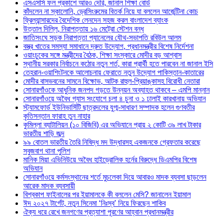
এসএসসি ফল প্রকাশে আরও দেরি, জানাল শিক্ষা বোর্ড
কাঁদলেন না স্কালোনি, ড্রেসিংরুমের বিতর্ক নিয়ে যা বললেন আর্জেন্টিনা কোচ
ফ্রিল্যান্সারদের বৈদেশিক লেনদেন সহজ করল বাংলাদেশ ব্যাংক
উত্তাল দিল্লি, নিরাপত্তায় ১৬ মেট্রো স্টেশন বন্ধ
জাতিসংঘে সড়ক নিরাপত্তা প্যানেলের যৌথ-সভাপতি রবিউল আলম
বস্ত্র খাতের সমস্যা সমাধানে দ্রুত উদ্যোগ, প্রধানমন্ত্রীর বিশেষ নির্দেশনা
ওয়াংচুকের সঙ্গে মন্ত্রীদের বৈঠক, শিক্ষা সংস্কারে মোদীর বড় আশ্বাস
স্থানীয় সরকার নির্বাচনে কঠোর নতুন শর্ত, কারা প্রার্থী হতে পারবেন না জানাল ইসি
তেহরান-ওয়াশিংটনকে আলোচনায় ফেরাতে নতুন উদ্যোগ পাকিস্তান-কাতারের
মোদীর বাসভবনের সামনে বিক্ষোভ, আটক রাহুল-প্রিয়াঙ্কাসহ বিরোধী নেতারা
সোনারগাঁওকে আধুনিক জনপদ গড়তে উন্নয়ন অব্যাহত থাকবে – এমপি মান্নান
সোনারগাঁওয়ে অবৈধ গ্যাস সংযোগে চলা ৪ চুনা ও ১ ঢালাই কারখানায় অভিযান
স্ট্যামফোর্ড ইউনিভার্সিটি ছাত্রদলের যুগ্ম-সাধারণ সম্পাদক হলেন গুণবতীর
কৃতিসন্তান ফারাহ তুন নাহার
কুমিল্লা ব্যাটালিয়ন (১০ বিজিবি) এর অভিযানে প্রায় ২ কোটি ৩৯ লাখ টাকার
ভারতীয় শাড়ি জব্দ
৯৯ বোতল ভারতীয় তৈরি নিষিদ্ধ মদ উদ্ধারসহ একজনকে গ্রেফতার করেছে
সবুজবাগ থানা পুলিশ
মানিক মিয়া এভিনিউয়ে অবৈধ হাইড্রোলিক হর্নের বিরুদ্ধে ডিএমপির বিশেষ
অভিযান
সোনারগাঁওয়ে কর্মসংস্থানের শর্তে মুচলেকা দিয়ে আবারও মাদক ব্যবসা ছাড়লেন
আরেক মাদক ব্যবসায়ী
বিশ্বকাপ ফাইনালের পর ইয়ামালকে কী বললেন মেসি? জানালেন ইয়ামাল
ঈদ ২০২৭ টার্গেট, নতুন সিনেমা ‘নিঃস্ব’ নিয়ে ফিরছেন শাকিব
ঐক্য ধরে রেখে জনগণের প্রত্যাশা পূরণের আহ্বান প্রধানমন্ত্রীর