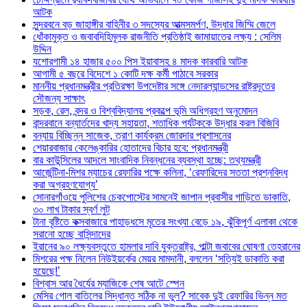
আটক
সুন্দরবনে বড় জাহাঙ্গীর বাহিনীর ৩ সদস্যের আত্মসমর্পণ, উদ্ধার জিম্মি জেলে
ধোঁকামুক্ত ও জবাবদিহিমূলক রাজনীতি প্রতিষ্ঠাই জামায়াতের লক্ষ্য : সেলিম
উদ্দিন
যশোরগামী ১৪ হাজার ৫০০ পিস ইয়াবাসহ ৪ মাদক কারবারি আটক
আগামী ৫ বছরে বিদেশে ১ কোটি দক্ষ কর্মী পাঠাবে সরকার
মাননীয় প্রধানমন্ত্রীর প্রতিরক্ষা উপদেষ্টার সঙ্গে নেদারল্যান্ডসের রাষ্ট্রদূতের
সৌজন্য সাক্ষাৎ
সড়ক, রেল, বন্দর ও বিশ্ববিদ্যালয় প্রকল্পে ভূমি অধিগ্রহণ অনুমোদন
বান্দরবানে বন্যার্তদের খাদ্য সহায়তা, শতাধিক পর্যটককে উদ্ধার করল বিজিবি
বন্যায় বিচ্ছিন্ন সাজেক, ত্রাণ কার্যক্রম জোরদার প্রশাসনের
শেয়ারবাজার কেলেঙ্কারির হোতাদের বিচার হবে: প্রধানমন্ত্রী
বার কাউন্সিলের আদলে সাংবাদিক নিবন্ধনের ব্যবস্থা হচ্ছে: তথ্যমন্ত্রী
আর্জেন্টিনা-মিশর ম্যাচের রেফারির পক্ষে কলিনা, ‘রেফারিদের সততা প্রশ্নবিদ্ধ
করা অগ্রহণযোগ্য’
সোনারগাঁওয়ে পুলিশের চেকপোস্টের সামনেই জাপান প্রবাসীর গাড়িতে ডাকাতি,
৩০ লাখ টাকার স্বর্ণ লুট
টানা বৃষ্টিতে কক্সবাজারে পাহাড়ধসে মৃতের সংখ্যা বেড়ে ১৯, ঝুঁকিপূর্ণ এলাকা থেকে
সরানো হচ্ছে বাসিন্দাদের
ইরানের ৯০ লক্ষ্যবস্তুতে হামলার দাবি যুক্তরাষ্ট্র, পাল্টা জবাবের ঘোষণা তেহরানের
মিশরের পক্ষ নিলেন নিউইয়র্কের মেয়র মামদানী, বললেন ‘সত্যিই ডাকাতি করা
হয়েছে!’
বিশ্বাস আর ধৈর্যের ম্যাজিকে শেষ আটে স্পেন
মেসির গোল বাতিলের সিদ্ধান্ত সঠিক না ভুল? সাবেক দুই রেফারির ভিন্ন মত