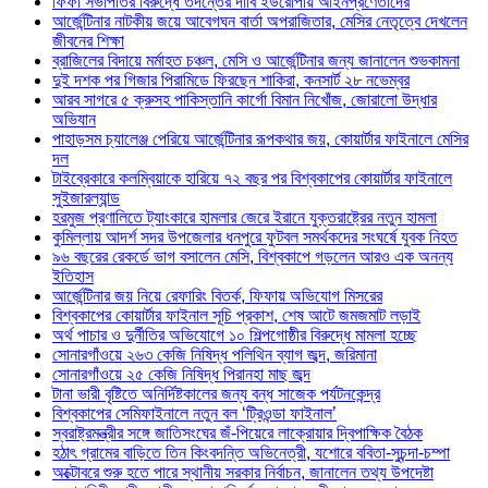
ফিফা সভাপতির বিরুদ্ধে তদন্তের দাবি ইউরোপীয় আইনপ্রণেতাদের
আর্জেন্টিনার নাটকীয় জয়ে আবেগঘন বার্তা অপরাজিতার, মেসির নেতৃত্বে দেখলেন
জীবনের শিক্ষা
ব্রাজিলের বিদায়ে মর্মাহত চঞ্চল, মেসি ও আর্জেন্টিনার জন্য জানালেন শুভকামনা
দুই দশক পর গিজার পিরামিডে ফিরছেন শাকিরা, কনসার্ট ২৮ নভেম্বর
আরব সাগরে ৫ ক্রুসহ পাকিস্তানি কার্গো বিমান নিখোঁজ, জোরালো উদ্ধার
অভিযান
পাহাড়সম চ্যালেঞ্জ পেরিয়ে আর্জেন্টিনার রূপকথার জয়, কোয়ার্টার ফাইনালে মেসির
দল
টাইব্রেকারে কলম্বিয়াকে হারিয়ে ৭২ বছর পর বিশ্বকাপের কোয়ার্টার ফাইনালে
সুইজারল্যান্ড
হরমুজ প্রণালিতে ট্যাংকারে হামলার জেরে ইরানে যুক্তরাষ্ট্রের নতুন হামলা
কুমিল্লায় আদর্শ সদর উপজেলার ধনপুরে ফুটবল সমর্থকদের সংঘর্ষে যুবক নিহত
৯৬ বছরের রেকর্ডে ভাগ বসালেন মেসি, বিশ্বকাপে গড়লেন আরও এক অনন্য
ইতিহাস
আর্জেন্টিনার জয় নিয়ে রেফারিং বিতর্ক, ফিফায় অভিযোগ মিসরের
বিশ্বকাপের কোয়ার্টার ফাইনাল সূচি প্রকাশ, শেষ আটে জমজমাট লড়াই
অর্থ পাচার ও দুর্নীতির অভিযোগে ১০ শিল্পগোষ্ঠীর বিরুদ্ধে মামলা হচ্ছে
সোনারগাঁওয়ে ২৬৩ কেজি নিষিদ্ধ পলিথিন ব্যাগ জব্দ, জরিমানা
সোনারগাঁওয়ে ২৫ কেজি নিষিদ্ধ পিরানহা মাছ জব্দ
টানা ভারী বৃষ্টিতে অনির্দিষ্টকালের জন্য বন্ধ সাজেক পর্যটনকেন্দ্র
বিশ্বকাপের সেমিফাইনালে নতুন বল ‘ট্রিওন্ডা ফাইনাল’
স্বরাষ্ট্রমন্ত্রীর সঙ্গে জাতিসংঘের জঁ-পিয়েরে লাক্রোয়ার দ্বিপাক্ষিক বৈঠক
হঠাৎ গ্রামের বাড়িতে তিন কিংবদন্তি অভিনেত্রী, যশোরে ববিতা-সুচন্দা-চম্পা
অক্টোবরে শুরু হতে পারে স্থানীয় সরকার নির্বাচন, জানালেন তথ্য উপদেষ্টা