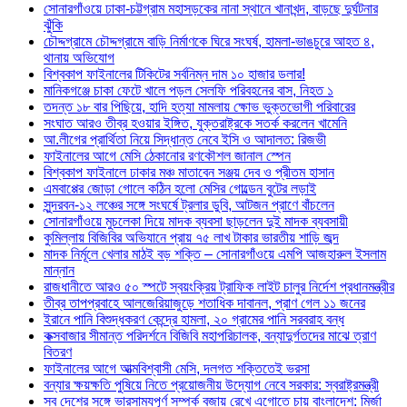
সোনারগাঁওয়ে ঢাকা-চট্টগ্রাম মহাসড়কের নানা স্থানে খানাখন্দ, বাড়ছে দুর্ঘটনার
ঝুঁকি
চৌদ্দগ্রামে চৌদ্দগ্রামে বাড়ি নির্মাণকে ঘিরে সংঘর্ষ, হামলা-ভাঙচুরে আহত ৪,
থানায় অভিযোগ
বিশ্বকাপ ফাইনালের টিকিটের সর্বনিম্ন দাম ১০ হাজার ডলার!
মানিকগঞ্জে চাকা ফেটে খালে পড়ল সেলফি পরিবহনের বাস, নিহত ১
তদন্ত ১৮ বার পিছিয়ে, হাদি হত্যা মামলায় ক্ষোভ ভুক্তভোগী পরিবারের
সংঘাত আরও তীব্র হওয়ার ইঙ্গিত, যুক্তরাষ্ট্রকে সতর্ক করলেন খামেনি
আ.লীগের প্রার্থিতা নিয়ে সিদ্ধান্ত নেবে ইসি ও আদালত: রিজভী
ফাইনালের আগে মেসি ঠেকানোর রণকৌশল জানাল স্পেন
বিশ্বকাপ ফাইনালে ঢাকার মঞ্চ মাতাবেন সঞ্জয় দেব ও প্রীতম হাসান
এমবাপ্পের জোড়া গোলে কঠিন হলো মেসির গোল্ডেন বুটের লড়াই
সুন্দরবন-১২ লঞ্চের সঙ্গে সংঘর্ষে ট্রলার ডুবি, আটজন প্রাণে বাঁচলেন
সোনারগাঁওয়ে মুচলেকা দিয়ে মাদক ব্যবসা ছাড়লেন দুই মাদক ব্যবসায়ী
কুমিল্লায় বিজিবির অভিযানে প্রায় ৭৫ লাখ টাকার ভারতীয় শাড়ি জব্দ
মাদক নির্মূলে খেলার মাঠই বড় শক্তি – সোনারগাঁওয়ে এমপি আজহারুল ইসলাম
মান্নান
রাজধানীতে আরও ৫০ স্পটে স্বয়ংক্রিয় ট্রাফিক লাইট চালুর নির্দেশ প্রধানমন্ত্রীর
তীব্র তাপপ্রবাহে আলজেরিয়াজুড়ে শতাধিক দাবানল, প্রাণ গেল ১১ জনের
ইরানে পানি বিশুদ্ধকরণ কেন্দ্রে হামলা, ২০ গ্রামের পানি সরবরাহ বন্ধ
কক্সবাজার সীমান্ত পরিদর্শনে বিজিবি মহাপরিচালক, বন্যাদুর্গতদের মাঝে ত্রাণ
বিতরণ
ফাইনালের আগে আত্মবিশ্বাসী মেসি, দলগত শক্তিতেই ভরসা
বন্যার ক্ষয়ক্ষতি পুষিয়ে নিতে প্রয়োজনীয় উদ্যোগ নেবে সরকার: স্বরাষ্ট্রমন্ত্রী
সব দেশের সঙ্গে ভারসাম্যপূর্ণ সম্পর্ক বজায় রেখে এগোতে চায় বাংলাদেশ: মির্জা