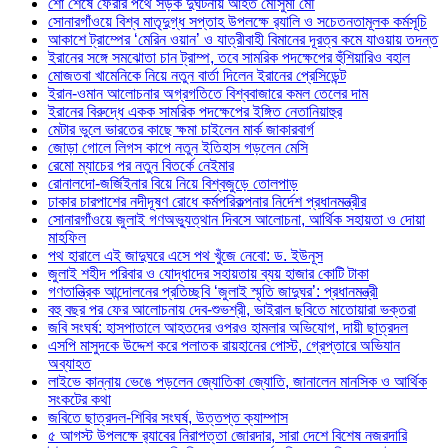
শো শেষে ফেরার পথে সড়ক দুর্ঘটনায় আহত মৌসুমী মৌ
সোনারগাঁওয়ে বিশ্ব মাতৃদুগ্ধ সপ্তাহ উপলক্ষে র‍্যালি ও সচেতনতামূলক কর্মসূচি
আকাশে ট্রাম্পের ‘মেরিন ওয়ান’ ও যাত্রীবাহী বিমানের দূরত্ব কমে যাওয়ায় তদন্ত
ইরানের সঙ্গে সমঝোতা চান ট্রাম্প, তবে সামরিক পদক্ষেপের হুঁশিয়ারিও বহাল
মোজতবা খামেনিকে নিয়ে নতুন বার্তা দিলেন ইরানের প্রেসিডেন্ট
ইরান-ওমান আলোচনার অগ্রগতিতে বিশ্ববাজারে কমল তেলের দাম
ইরানের বিরুদ্ধে একক সামরিক পদক্ষেপের ইঙ্গিত নেতানিয়াহুর
মেটার ভুলে ভারতের কাছে ক্ষমা চাইলেন মার্ক জাকারবার্গ
জোড়া গোলে লিগস কাপে নতুন ইতিহাস গড়লেন মেসি
রেমো ম্যাচের পর নতুন বিতর্কে নেইমার
রোনালদো-জর্জিইনার বিয়ে নিয়ে বিশ্বজুড়ে তোলপাড়
ঢাকার চারপাশের নদীদূষণ রোধে কর্মপরিকল্পনার নির্দেশ প্রধানমন্ত্রীর
সোনারগাঁওয়ে জুলাই গণঅভ্যুত্থান দিবসে আলোচনা, আর্থিক সহায়তা ও দোয়া
মাহফিল
পথ হারালে এই জাদুঘরে এসে পথ খুঁজে নেবো: ড. ইউনূস
জুলাই শহীদ পরিবার ও যোদ্ধাদের সহায়তায় ব্যয় হাজার কোটি টাকা
গণতান্ত্রিক আন্দোলনের প্রতিচ্ছবি ‘জুলাই স্মৃতি জাদুঘর’: প্রধানমন্ত্রী
বহু বছর পর ফের আলোচনায় দেব-শুভশ্রী, ভাইরাল ছবিতে মাতোয়ারা ভক্তরা
জবি সংঘর্ষ: হাসপাতালে আহতদের ওপরও হামলার অভিযোগ, দায়ী ছাত্রদল
এসপি মাসুদকে উদ্দেশ করে পলাতক রায়হানের পোস্ট, গ্রেপ্তারে অভিযান
অব্যাহত
লাইভে কান্নায় ভেঙে পড়লেন জ্যোতিকা জ্যোতি, জানালেন মানসিক ও আর্থিক
সংকটের কথা
জবিতে ছাত্রদল-শিবির সংঘর্ষ, উত্তপ্ত ক্যাম্পাস
৫ আগস্ট উপলক্ষে র‌্যাবের নিরাপত্তা জোরদার, সারা দেশে বিশেষ নজরদারি