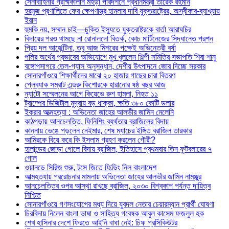
সেনাবাহিনীর গ্রীষ্মকালীন মহড়া পরিদর্শনে প্রধানমন্ত্রী তারেক রহমান
হরমুজ প্রণালিতে ফের ক্ষেপণাস্ত্র হামলার দাবি যুক্তরাষ্ট্রের, অস্বীকার-ব্যাখ্যায়
ইরান
হুমকি নয়, সম্মান চাই—চুক্তি ইস্যুতে যুক্তরাষ্ট্রকে বার্তা আরাঘচির
বিদায়ের পরও থামছে না রোনালদো বিতর্ক, কোচ মার্টিনেজের সিদ্ধান্তে প্রশ্ন
প্রিয় দল আর্জেন্টিনা, তবু আজ মিশরের পক্ষেই অভিনেত্রী বর্ষা
পলির অর্থের প্রভাবের অভিযোগে মুখ খুললেন শিল্পী সমিতির সভাপতি শিবা শানু
বঙ্গোপসাগরে তেল-গ্যাস অনুসন্ধান, দেশীয় উৎপাদনে জোর দিচ্ছে সরকার
সোনারগাঁওয়ে শিক্ষার্থীদের মাঝে ২০ হাজার গাছের চারা বিতরণ
প্লেব্যাক সম্রাট এন্ড্রু কিশোরকে হারানোর ষষ্ঠ বছর আজ
ন্যাটো সম্মেলনের আগে কিয়েভে রুশ হামলা, নিহত ১১
ট্রাম্পের ডিজিটাল মুদ্রায় বড় ধাক্কা, ক্ষতি ৩৮০ কোটি ডলার
ইকরার আত্মহত্যা : অভিনেতা জাহের আলভীর জামিন মেলেনি
কাঠগড়ায় আনচেলত্তি, ফিনিশিং ব্যর্থতায় ব্রাজিলের বিদায়
কান্নায় ভেঙে পড়লেন নেইমার, শেষ ম্যাচের ইঙ্গিত ব্রাজিল তারকার
আমিরকে বিয়ে করে কি ইসলাম গ্রহণ করলেন গৌরী?
হালান্ডের জোড়া গোলে বিদায় ব্রাজিল, ইতিহাসে প্রথমবার তিন ফুটবলারের ৭
গোল
ওয়ানডে সিরিজ শুরু, টসে জিতে ফিল্ডিং নিল বাংলাদেশ
আত্মহত্যায় প্ররোচনার মামলায় অভিনেতা জাহের আলভীর জামিন নামঞ্জুর
আনচেলত্তির ওপর আস্থা রাখছে ব্রাজিল, ২০৩০ বিশ্বকাপ পর্যন্ত দায়িত্ব
নিশ্চিত
সোনারগাঁওয়ে গণসংযোগের মধ্য দিয়ে যুবদল নেতার চেয়ারম্যান প্রার্থী ঘোষণা
চিরবিদায় নিলেন বাংলা ভাষা ও সাহিত্য গবেষক আবুল কাসেম ফজলুল হক
শেখ হাসিনার দেশে ফিরতে আইনি বাধা নেই: চিফ প্রসিকিউটর