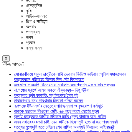
মতামত
এক্সক্লুসিভ
কৃষি
আইন-আদালত
শিল্প ও সাহিত্য
অপরাধ
গণমাধ্যম
জবস
প্রবাস
রান্না বান্না
X
নিউজ আপডেট
সোনারগাঁওয়ে স্কুল ছাত্রীকে লাথি দেওয়ার ভিডিও ভাইরাল :পুলিশ সমাজসেবার
তত্ত্বাবধানে পরিবারের জিম্মায় দিল সেই কিশোরকে
একসাথে ৫ এমপি, উন্নয়ন ও নারায়ণগঞ্জের প্রশ্নে এক থাকার প্রত্যয়
না.গঞ্জের স্বার্থে আমরা সকলে ঐক্যবদ্ধ– দিপু ভূঁইয়া
ফতুল্লায় দুর্ধষ ডাকাতি, স্বর্ণালংকার টাকা লুট
নারায়ণগঞ্জে বন্ধ কারখানায় মিললো গলিত মরদেহ
রূপগঞ্জে ইউএনও’র নেতৃত্বে পরিচ্ছন্নতা ও বৃক্ষরোপণ কর্মসূচি
বাবাকে হারালেন লিওনেল মেসি, ৬৮ বছর বয়সে হোর্হের মৃত্যু
জুলাই জাদুঘরকে জাতীয় ইতিহাস চর্চার কেন্দ্র বানাতে হবে: নাহিদ
এমন স্বাস্থ্যব্যবস্থা চাই, যেন কাউকে বিদেশমুখী হতে না হয়: প্রধানমন্ত্রী
সত্যের মুখোমুখি হতে চাইলে শেখ হাসিনা অবশ্যই ফিরবেন: আইনমন্ত্রী