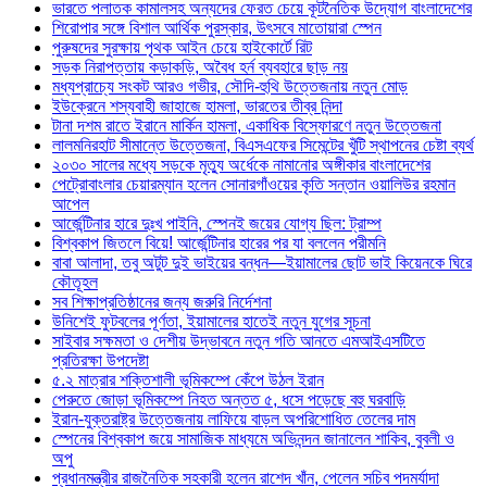
ভারতে পলাতক কামালসহ অন্যদের ফেরত চেয়ে কূটনৈতিক উদ্যোগ বাংলাদেশের
শিরোপার সঙ্গে বিশাল আর্থিক পুরস্কার, উৎসবে মাতোয়ারা স্পেন
পুরুষদের সুরক্ষায় পৃথক আইন চেয়ে হাইকোর্টে রিট
সড়ক নিরাপত্তায় কড়াকড়ি, অবৈধ হর্ন ব্যবহারে ছাড় নয়
মধ্যপ্রাচ্যে সংকট আরও গভীর, সৌদি-হুথি উত্তেজনায় নতুন মোড়
ইউক্রেনে শস্যবাহী জাহাজে হামলা, ভারতের তীব্র নিন্দা
টানা দশম রাতে ইরানে মার্কিন হামলা, একাধিক বিস্ফোরণে নতুন উত্তেজনা
লালমনিরহাট সীমান্তে উত্তেজনা, বিএসএফের সিমেন্টের খুঁটি স্থাপনের চেষ্টা ব্যর্থ
২০৩০ সালের মধ্যে সড়কে মৃত্যু অর্ধেকে নামানোর অঙ্গীকার বাংলাদেশের
পেট্রোবাংলার চেয়ারম্যান হলেন সোনারগাঁওয়ের কৃতি সন্তান ওয়ালিউর রহমান
আপেল
আর্জেন্টিনার হারে দুঃখ পাইনি, স্পেনই জয়ের যোগ্য ছিল: ট্রাম্প
বিশ্বকাপ জিতলে বিয়ে! আর্জেন্টিনার হারের পর যা বললেন পরীমনি
বাবা আলাদা, তবু অটুট দুই ভাইয়ের বন্ধন—ইয়ামালের ছোট ভাই কিয়েনকে ঘিরে
কৌতূহল
সব শিক্ষাপ্রতিষ্ঠানের জন্য জরুরি নির্দেশনা
উনিশেই ফুটবলের পূর্ণতা, ইয়ামালের হাতেই নতুন যুগের সূচনা
সাইবার সক্ষমতা ও দেশীয় উদ্ভাবনে নতুন গতি আনতে এমআইএসটিতে
প্রতিরক্ষা উপদেষ্টা
৫.২ মাত্রার শক্তিশালী ভূমিকম্পে কেঁপে উঠল ইরান
পেরুতে জোড়া ভূমিকম্পে নিহত অন্তত ৫, ধসে পড়েছে বহু ঘরবাড়ি
ইরান-যুক্তরাষ্ট্র উত্তেজনায় লাফিয়ে বাড়ল অপরিশোধিত তেলের দাম
স্পেনের বিশ্বকাপ জয়ে সামাজিক মাধ্যমে অভিনন্দন জানালেন শাকিব, বুবলী ও
অপু
প্রধানমন্ত্রীর রাজনৈতিক সহকারী হলেন রাশেদ খাঁন, পেলেন সচিব পদমর্যাদা