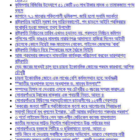
কুমিল্লায় বিজিবির উদ্যোগে ৫১ কোটি ৮৩ লাখ টাকার মাদক ও তামাকজাত পণ্য
ধ্বংস
জাপানে ৭.১ মাত্রার শক্তিশালী ভূমিকম্প, জারি হলো সুনামি সতর্কতা
রাষ্ট্রপতির আইনি সুরক্ষা শুধু দায়িত্বকালেই, পদ ছাড়লে আইনি প্রক্রিয়ার
মুখোমুখি হওয়া সম্ভব: তথ্য উপদেষ্টা
রাষ্ট্রপতি নির্বাচনের তারিখ এখনও চূড়ান্ত নয়, প্রস্তুত নির্বাচন কমিশন
পুলিশের গাড়ি ভাঙচুর মামলায় নারায়ণগঞ্জ আদালতে হাজিরা দিলেন আইভী
ছেলেকে কোলে নিয়েই মঞ্চ মাতালেন নোবেল, গাইলেন জেমসের ‘বাবা’
রাষ্ট্রপতি নির্বাচন নিয়ে স্পিকারের সঙ্গে বৈঠকে সিইসি
আজ প্রথমবার বঙ্গভবনে দাফতরিক কার্যক্রম পরিচালনা করবেন ভারপ্রাপ্ত
রাষ্ট্রপতি
দেড় বছরের মধ্যেই চালু হবে চায়না ইকোনমিক জোনের প্রথম কারখানা: আশিক
চৌধুরী
চায়না ইকোনমিক জোনে এক লাখের বেশি কর্মসংস্থান হবে: অর্থমন্ত্রী
**জাতীয় অধ্যাপক হলেন অধ্যাপক ড. মাহবুব উল্লাহ**
সম্পদের হিসাব না দেওয়ায় এসকে সুর চৌধুরীর ৩ বছরের সশ্রম কারাদণ্ড
সোনারগাঁওয়ে ট্রাকের ধাক্কায় এক পথচারী নিহত, আহত ৪
সোনারগাঁওয়ে মিছিলের প্রস্তুতিকালে ছাত্রলীগের ১২কর্মী গ্রেপ্তার
‘ককরোচ জনতা পার্টি’র প্রতিষ্ঠাতাকে ফলো করে আলোচনায় প্রিয়াঙ্কা
স্যালুট বিতর্কে মুখ খুললেন ইশরাক, ‘এটি আমার ব্যক্তিগত শ্রদ্ধার প্রকাশ’
৩ শর্তে লাইসেন্স ফিরে পেল আদ্-দ্বীন মেডিকেল কলেজ হাসপাতাল
জাতীয় সংসদের সাউন্ড সিস্টেম প্রতিস্থাপনে উচ্চ পর্যায়ের সভা
সোনারগাঁওয়ে যুবককে পিটিয়ে ও ছুরিকাঘাতে হত্যা, আহত ৩
শাড়ি কিনে না দেওয়ায় স্বামীকে হত্যার অভিযোগ, ভারতে গ্রেপ্তার নারী
‘ক্যামেরার সামনে আমি অনেক আনন্দ পাই’—কাজী নওশাবা আহমেদ