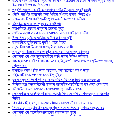
বগুড়ায় আল-মোস্তফা গ্রুপের সহযোগী প্রতিষ্ঠান হেরিটেজ পলিমার অ্যান্ড ল্যামি
টিউবসের ডিপো শুভ উদ্বোধন
প্রকৃতি সংরক্ষণ করেই কক্সবাজারে পর্যটন উন্নয়ন: স্বরাষ্ট্রমন্ত্রী
সৌদি-সমর্থিত ইয়েমেনি সেনা শিবিরে হুথিদের হামলা, নিহত ৫৮
‘নাটক বাদ দিয়ে প্রতিশ্রুতি পূরণ করুন’, ট্রাম্পকে কলিবফ
হঠাৎ ডিভোর্স মামলা প্রত্যাহার সঙ্গীতার
মহাখালীতে ট্রেনের ধাক্কায় তরুণের মৃত্যু
মেসিকে হত্যা ও রোনালদোর হোটেলে হামলার পরিকল্পনা ফাঁস
ঈদে মিলাদুন্নবীতে আমিরাতে টানা ৩ দিনের ছুটি
রাজবাড়ীতে ছুরিকাঘাতে যুবলীগ নেতা নিহত
ছেলে থিয়াগো কি বার্সায় যাচ্ছে? যা বললেন মেসি
তনু হত্যা মামলায় ফের গ্রেপ্তার সাবেক সেনাসদস্য হাফিজুর
সোনারগাঁওয়ে এক স্কুলছাত্রীকে লাথি মারার ভিডিও ভাইরাল
আড়াইহাজারে নারীকে ব্যবহার করে ‘হানি ট্র্যাপ’, অপহরণের পর মুক্তিপণ আদায়,
গ্রেপ্তার ৩
রূপগঞ্জে খাবার পানির জন্য হাহাকার, চরম দুর্ভোগে লাখো মানুষ
শহীদ পরিবারের পাশে থাকবো-দিপু ভূঁইয়া
বন্দরে নতুন পানির পাম্প স্থাপনের দাবিতে বিক্ষোভ মিছিল ও মানববন্ধন
সিদ্ধিরগঞ্জে সন্ত্রাসবিরোধী মামলায় ছাত্রলীগ-তাতীলীগের দুই নেতা গ্রেপ্তার ‎
কাঁচামরিচের দাম কমলেও নারায়ণগঞ্জে চড়া সবজির বাজার
সোনারগাঁওয়ে অটোরিকশা চালক হত্যার বিচারের দাবিতে মানববন্ধন ও বিক্ষোভ
মিছিল
চার বগি লাইনচ্যুত, ঢাকা-ময়মনসিংহ রেলপথে ট্রেন চলাচল বন্ধ
সিলেটে দুই যাত্রীবাহী বাসের মুখোমুখি সংঘর্ষে নিহত ৯, আহত অন্তত ১৫
সোনারগাঁওয়ে অটোরিকশাচালকের রহস্যজনক মৃত্যু