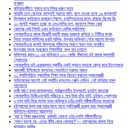
ফখরুল
বালিয়াডাঙ্গীতে পুকূরে ডুবে শিশুর করুণ মৃত্যু
পাহাড়ি ঢলে বেড়েছে কাপ্তাই হ্রদের পানি, খুলে দেওয়া হলো ১৬ জলকপাট
বিশ্বকাপ ফাইনালে থাকছেন ট্রাম্প, চ্যাম্পিয়নদের জন্য থাকছে বিশেষ রিং
২০ জুলাই প্রকাশ হচ্ছে না এসএসসির ফল, জানালো শিক্ষা বোর্ড
কোলের সেই শিশুই এখন ফাইনালে মেসির প্রতিপক্ষ
সোনারগাঁওয়ে মাদক বিরোধী র‌্যালী করায় যুবককে কুপিয়ে ও পিটিয়ে জখম
নিহত ফায়ার সার্ভিসের ডুবুরি সাদিক, উদ্ধার অভিযান শেষে মরদেহ উদ্ধার
সোনারগাঁওয়ে জুলাই বিপ্লবের শহীদদের স্মরণে স্মরণ সভা অনুষ্ঠিত
উত্তরায় সড়ক অবরোধে শিক্ষার্থীরা, বন্ধ যান চলাচল
কুমিল্লায় র‍্যাব-১১ এর অভিযানে ১০০ কেজি গাঁজাসহ দুই মাদক ব্যবসায়ী
গ্রেফতার
সোনারগাঁয়ে দুই চেয়ারম্যান প্রার্থীর একই স্থানে সভাকে কেন্দ্র করে উত্তেজনা
আদমজী ইপিজেডে কাপড়ের গোডাউনে ভয়াবহ আগুন
২১ ক্যাটাগরিতে প্রাথমিক শিক্ষা পদক বিতরণ করলেন প্রধানমন্ত্রী
অভিষেকের আগেই সেন্ট স্যাটিন ছাড়লেন লেক্সি লেভিন, নেট দুনিয়ায় তুমুল
আলোচনা
ভারী বর্ষণে বন্যা-জলাবদ্ধতা: পরিকল্পনাহীন উন্নয়নই দুর্ভোগ বাড়াচ্ছে
সোনারগাঁয়ে ডিজিএফআই পরিচয়ে ৫ লাখ টাকা চাঁদা দাবি, দুইজন গ্রেপ্তার
৩ দফা দাবি নিয়ে সংসদ ভবন অভিমুখে এইচএসসি পরীক্ষার্থীদের পদযাত্রা
চট্টগ্রামের বন্যা শুরু হবার সাথে সাথে প্রতিমন্ত্রী হজ্বে আর প্রধানমন্ত্রী
বরিশালে–হাসনাত আব্দুল্লাহ
‘মার্চ টু শিক্ষা মন্ত্রণালয়’ কর্মসূচি ঘোষণা এইচএসসি পরীক্ষার্থীদের
‘লক্ষণ ভালো নয়, এদের খুঁটির জোর কোথায়?’— চট্টগ্রামের হামলা নিয়ে
জামায়াত আমির