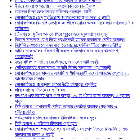
কে এই ‘কাকরোচ’ জনতা পার্টির প্রধান অভিজিৎ দীপকে?
ইরানে হামলা ও আলোচনা একসঙ্গে চালাতে চান ট্রাম্প
ভারতের শিক্ষা মন্ত্রণালয়ের দায়িত্বে প্রলহাদ জোশী
সোনারগাঁওয়ে ডেঙ্গু প্রতিরোধে জনসচেতনতামূলক সভা ও র‍্যালি
সোনারগাঁওয়ে বিএনপি নেতাকে আ’লীগের দোষর আখ্যা দিয়ে জমি দখলের চেষ্টার
অভিযোগ
চৌদ্দগ্রামে ফুটবল আনতে গিয়ে পুকুরে ডুবে স্কুলছাত্রের মৃত্যু
ব্রিকস সম্মেলনে যোগ দিতে প্রধানমন্ত্রী তারেক রহমানকে মোদীর আমন্ত্রণ
জিসিসি দেশগুলোকে কড়া বার্তা তেহরানের, মার্কিন ঘাঁটিতে হামলার ইঙ্গিত
আসিয়ানকে আরও শক্তিশালী করতে ঘনিষ্ঠভাবে কাজ করবে বাংলাদেশ:
পররাষ্ট্রমন্ত্রী
নতুন রাষ্ট্রপতি নির্বাচন সেপ্টেম্বরে, জানালেন আইনমন্ত্রী
সেমিকন্ডাক্টরেই বাংলাদেশের আগামী দিনের সম্ভাবনা: প্রধানমন্ত্রী
সোনারগাঁওয়ে ১২ মামলার আসামি ও শীর্ষ সন্ত্রাসী রাসেল আহমেদ গ্রেপ্তার ,
আগ্নেয়াস্ত্র উদ্ধার
সোনারগাঁওয়ে জগন্নাথ দেবের উল্টো রথযাত্রা অনুষ্ঠিত
হারিয়ে যাচ্ছে ঐতিহ্যের মাটির ঘর
রুপগঞ্জে এক মাসেই ধসে গেল রাস্তা, ৫০ লাখ টাকা জলে অবরুদ্ধ ৫ গ্রামের
মানুষ
সিদ্ধিরগঞ্জে পোশাককর্মী সাদিয়া হত্যায় প্রেমিক রাজ্জাক গ্রেপ্তার ও
স্বীকারোক্তি
প্রাইভেটকার চালকের মারধরে ইজিবাইক চালকের মৃত্যু
সিদ্ধিরগঞ্জে ৪ পরিবহন চাঁদাবাজ গ্রেপ্তার
সোনারগাঁওয়ে পাম্পগুলোতে গ্যাস সংকট, চরম ভোগান্তিতে সিএনজি চালিত
যানবাহনের চালক ও যাত্রী