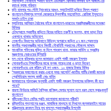
নবনিযুক্ত নৌবাহিনী প্রধান ভাইস এডমিরাল খোন্দকার মিসবাহ উল আজীম-এর
র‍্যাংক ব্যাজ পরিধান
হুতি হামলার পর সৌদি ট্যাংকারে আগুন, স্যাটেলাইট ছবিতে মিলল প্রমাণ
বাংলাদেশ-সিঙ্গাপুর সম্পর্ক জোরদারে দ্বিপক্ষীয় সহযোগিতা, রোহিঙ্গা ইস্যুতেও
সমর্থন চাইল ঢাকা
ম্যানিলায় আসিয়ান বৈঠকের ফাঁকে বাংলাদেশ-ভারতের পররাষ্ট্রমন্ত্রীদের শুভেচ্ছা
বিনিময়
চৌদ্দগ্রামে প্রবাসীর বাড়িতে বিয়ের দাবিতে তরুণী’র অনশন, বাসা ভাড়া নিয়ে
একসাথে থাকার অভিযোগ
তেজগাঁও বিভাগের অভিযানে বিভিন্ন অপরাধে জড়িত ৫৭ জন গ্রেফতার
মাননীয় প্রধানমন্ত্রীর সাথে বিদায়ী নৌবাহিনী প্রধানের সৌজন্য সাক্ষাৎ
সাংবাদিক শফিকের মুক্তি না দিলে শাহবাগ থানা, ফায়ার সার্ভিস ও স্বরাষ্ট্র
মন্ত্রণালয় ঘেরাওয়ের হুঁশিয়ারি
দল থেকে বহিষ্কার হলেন জামায়াত এমপি গাজী নজরুল ইসলাম
সোনারগাঁওয়ে শিক্ষার্থীদের মাঝে ফলজ গাছের চারা ও ছাতা বিতরণ ​
সোনারগাঁওয়ে এক কাঁঠাল দুই মণ ওজন, ১০ হাজার টাকায় বিক্রি
“সরকারের সমালোচনা করার এখনো সময় আসেনি”-জাতীয় পার্টির (কাজী জাফর)
প্রেসিডিয়াম সদস্য কাজী মোঃ নাহিদ
জামায়াতের গঠনতন্ত্র অনুযায়ী এমপি গাজী নজরুল ইসলামের ভবিষ্যৎ কী হতে
পারে?
বায়লা ফিউচার সামিটে বৈশ্বিক বাণিজ্য মেলার সুযোগ তুলে ধরল মেসে ফ্রাঙ্কফুর্ট
বাংলাদেশ
বৃষ্টিভেজা দিনে মেসির প্রতি ভালোবাসা জানালেন পরীমণি
রাষ্ট্রপতির পদত্যাগের গুঞ্জন, সামাজিক মাধ্যমে যা লিখলেন জুলকারনাইন সায়ের
মন্ত্রিসভায় রদবদল নিয়ে মুখ খুললেন প্রধানমন্ত্রীর উপদেষ্টা