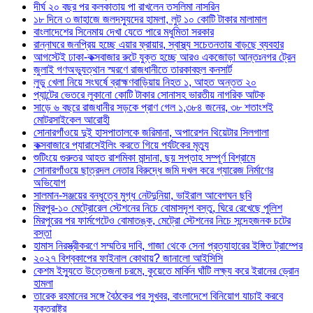
দীর্ঘ ২০ বছর পর কলকাতায় পা রাখলেন তসলিমা নাসরিন
১৮ দিনে ৩ জাহাজে জলদস্যুদের হামলা, লুট ১০ কোটি টাকার মালামাল
বাংলাদেশের সিনেমায় দেখা যেতে পারে মধুমিতা সরকার
রান্নাঘরে জনপ্রিয় হচ্ছে এয়ার ফ্রায়ার, স্বাস্থ্য সচেতনতায় বাড়ছে ব্যবহার
আগস্টেই ঢাকা-কক্সবাজার রুটে যুক্ত হচ্ছে আরও একজোড়া আন্তঃনগর ট্রেন
জুলাই গণঅভ্যুত্থান স্মরণে রাজধানীতে তারকাবহুল কনসার্ট
লুডু খেলা নিয়ে সংঘর্ষে ব্রাহ্মণবাড়িয়ায় নিহত ১, আহত অন্তত ২০
প্যান্টের ভেতরে লুকানো কোটি টাকার সোনাসহ ভারতীয় নাগরিক আটক
সাড়ে ৬ বছরে রাজধানীর সড়কে প্রাণ গেল ১,৩৮৪ জনের, ৩৮ শতাংশই
মোটরসাইকেল আরোহী
সোনারগাঁওয়ে দুই হাসপাতালকে জরিমানা, অপারেশন থিয়েটার সিলগালা
কক্সবাজারে প্যারাসেইলিং করতে গিয়ে পর্যটকের মৃত্যু
শুটিংয়ে গুরুতর আহত রাশমিকা মান্দানা, ছয় সপ্তাহ সম্পূর্ণ বিশ্রামে
সোনারগাঁওয়ে ছাত্রদল নেতার বিরুদ্ধে জমি দখল করে গ্যারেজ নির্মাণের
অভিযোগ
সালমান-সঞ্জয়ের বন্ধুত্বে মুগ্ধ নেটদুনিয়া, ভাইরাল আবেগঘন ছবি
মিরপুর-১০ মেট্রোরেল স্টেশনের নিচে বোমাসদৃশ বস্তু, ঘিরে রেখেছে পুলিশ
মিরপুরের পর ফার্মগেটেও বোমাতঙ্ক, মেট্রো স্টেশনের নিচে সন্দেহজনক চটের
বস্তা
হামাস নিরস্ত্রীকরণে সম্মতির দাবি, গাজা থেকে সেনা প্রত্যাহারের ইঙ্গিত ট্রাম্পের
২০২৭ বিশ্বকাপের ফাইনাল কোথায়? জানালো আইসিসি
কেশম ইস্যুতে উত্তেজনা চরমে, কুয়েতে মার্কিন ঘাঁটি লক্ষ্য করে ইরানের ড্রোন
হামলা
তারেক রহমানের সঙ্গে বৈঠকের পর সুখবর, বাংলাদেশে বিনিয়োগ যাচাই করবে
যুক্তরাষ্ট্র