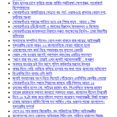
ইরান যুদ্ধের চাপে ফুরিয়ে যাচ্ছে মার্কিন প্রতিরক্ষা ক্ষেপণাস্ত্র, সতর্কবার্তা
বিশ্লেষকদের
সোনারগাঁওয়ে আষাঢ়িয়াচর সেতুতে বড় গর্ত, ওয়াকওয়ে রাস্তার বেহাল দশা,
দুর্ঘটনার শঙ্কা
সোনারগাঁওয়ে পুকুরের পানিতে ডুবে এক শিশুর মৃত্যু , আহত ১ শিশু
সোনারগাঁওয়ে চুরি-ছিনতাই ও মাদকের বিরুদ্ধে মানববন্ধন ও বিক্ষোভ
সোনারগাঁওয়ের জলাবদ্ধতা নিরসনে দ্রুত পদক্ষেপের নির্দেশ– ঢাকা বিভাগীয়
কমিশনার
সন্তানকে সম্পত্তি দিলেও ভোগ-দখল থাকবে বাবা-মায়ের: আইনমন্ত্রী
যুক্তরাষ্ট্র থেকে আরও ২৩ বাংলাদেশিকে ফেরত পাঠানো হলো
এমবোলোর লাল কার্ড নিয়ে প্রথমবার মুখ খুললেন রেফারি
মেয়াদ শেষ হওয়ার আগেই ন্যাশনাল ব্যাংকের এমডির পদত্যাগ
‘আগে যারা ঘুষ খেত, তারাই এখন জুলাই আন্দোলনকারী’ : ফখরুল
অবসরে যাওয়ার দুই দিন আগে পুলিশ কর্মকর্তার মরদেহ উদ্ধার
খাবার দিতে দেরি, ভাবিকে কুপিয়ে হত্যার পর মাথা গাছে ঝুলানোর অভিযোগ
ডিএমপির তিন থানার ওসি বদলি
জুলাই পদযাত্রায় অংশ নিতে সিলেটে পৌঁছেছেন এনসিপির কেন্দ্রীয় নেতারা
সোনারগাঁওয়ে তিন গ্রামে শিয়ালের কামড়ে নারী,শিশুসহ আহত ১৫
দুদকের সচিব হলেন মো. সাইদুর রহমান খান, পিএসসিতে ফজলুর রহমান
তারেক রহমানকে স্বাগত জানাতে প্রস্তুত ভারত, জানালেন দীনেশ ত্রিবেদী
দিনে ১৮ ঘণ্টা কাজ করে দৃষ্টান্ত স্থাপন করেছেন প্রধানমন্ত্রী: মির্জা ফখরুল
ঢাকায় আসছেন মার্কিন বিশেষ দূত সার্জিও গোর, গুরুত্ব পাচ্ছে বাংলাদেশ–
যুক্তরাষ্ট্র সম্পর্ক
দেশে ৪৫ লাখ মামলা বিচারাধীন, বড় পরিবর্তনের ইঙ্গিত আইনমন্ত্রীর
বাংলাদেশের নতুন ওয়ানডে অধিনায়ক লিটন দাস, দায়িত্ব হারালেন মিরাজ