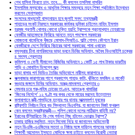
শেখ হাসিনা ফিরতে চান, তবে… কী বললেন তসলিমা নাসরিন
ইসলামিক মূল্যবোধ ও আধুনিক শিক্ষার সমন্বয়ে নতুন শিক্ষা প্রতিষ্ঠান উদ্বোধন
করলেন সেনাপ্রধান
সংসদের মাধ্যমেই বাস্তবায়ন হবে জুলাই সনদ: তথ্যমন্ত্রী
পাহাড়ের সংকট নিরসনে সরকারের কার্যকর ভূমিকা চাইলেন নাহিদ ইসলাম
হরমুজ প্রণালী খোলার কোনো চুক্তি হয়নি: ট্রাম্পকে প্রত্যাখ্যান তেহরানের
বেনজীর আহমেদকে ফিরিয়ে আনতে নতুন পদক্ষেপ সরকারের
মোজতবা খামেনিকে খুঁজছে মোসাদ-সিআইএ, পাল্টা গোপন কৌশলে ইরান
বেনজীরকে দেশে ফিরিয়ে বিচারের আশা সরকারের: শামা ওবায়েদ
বসুন্ধরায় চীনা নাগরিকদের ভাড়া ভবনে ডিবির অভিযান, অবৈধ ভিওআইপি চক্রের
৪ সদস্য গ্রেপ্তার
কুমিল্লা ও ফেনী সীমান্তে বিজিবির অভিযানে ১ কোটি ১৫ লাখ টাকার ভারতীয়
শাড়ি ও মোবাইল ডিসপ্লে জব্দ
ভাড়া বাসায় পর্ন ভিডিও তৈরির অভিযোগে নারীসহ কারাগারে ৪
কক্সবাজার কারাগারের পাশে প্রকাশ্যে পাহাড় কাটা, ঝুঁকিতে মসজিদ ও মার্কেট
বগুড়ার জঙ্গলে ডিবির অভিযান, অস্ত্র-মাদকসহ গ্রেপ্তার ৩
মেঘনার চরে গরু-মহিষ চোরের তাণ্ডব, আতঙ্কে খামারিরা
‘জিনের নির্দেশে’ ১২ ঘণ্টা পর কবর থেকে মায়ের মরদেহ উত্তোলন
কলাবাগানে স্ত্রী-শাশুড়িকে হত্যার পর থানায় আত্মসমর্পণ যুবকের
রাষ্ট্রপতি নির্বাচন নিয়ে বড় সিদ্ধান্ত বিএনপির, যা জানালেন মির্জা ফখরুল
কেন বললেন স্বরাষ্ট্রমন্ত্রী— পুলিশ কোনো দলের লাঠিয়াল বাহিনী নয়?
ইরানের হুঁশিয়ারিতে কি শেষ পর্যন্ত পিছু হটলেন ডোনাল্ড ট্রাম্প?
ঢাকায় হাজির মধুমিতা, নতুন সিনেমা নিয়ে যা জানালেন অভিনেত্রী
নতুন ডিএজি-এএজিদের সততা ও নিষ্ঠার সঙ্গে দায়িত্ব পালনের আহ্বান
শিক্ষার্থী আন্দোলন ইস্যুতে মোদিকে ক্ষমা চাইতে বললেন বিরোধী নেতারা