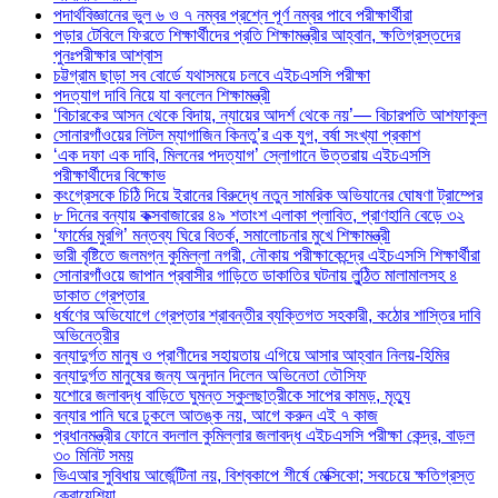
পদার্থবিজ্ঞানের ভুল ৬ ও ৭ নম্বর প্রশ্নে পূর্ণ নম্বর পাবে পরীক্ষার্থীরা
পড়ার টেবিলে ফিরতে শিক্ষার্থীদের প্রতি শিক্ষামন্ত্রীর আহ্বান, ক্ষতিগ্রস্তদের
পুনঃপরীক্ষার আশ্বাস
চট্টগ্রাম ছাড়া সব বোর্ডে যথাসময়ে চলবে এইচএসসি পরীক্ষা
পদত্যাগ দাবি নিয়ে যা বললেন শিক্ষামন্ত্রী
‘বিচারকের আসন থেকে বিদায়, ন্যায়ের আদর্শ থেকে নয়’— বিচারপতি আশফাকুল
সোনারগাঁওয়ের লিটল ম্যাগাজিন কিনতু’র এক যুগ, বর্ষা সংখ্যা প্রকাশ
‘এক দফা এক দাবি, মিলনের পদত্যাগ’ স্লোগানে উত্তরায় এইচএসসি
পরীক্ষার্থীদের বিক্ষোভ
কংগ্রেসকে চিঠি দিয়ে ইরানের বিরুদ্ধে নতুন সামরিক অভিযানের ঘোষণা ট্রাম্পের
৮ দিনের বন্যায় কক্সবাজারের ৪৯ শতাংশ এলাকা প্লাবিত, প্রাণহানি বেড়ে ৩২
‘ফার্মের মুরগি’ মন্তব্য ঘিরে বিতর্ক, সমালোচনার মুখে শিক্ষামন্ত্রী
ভারী বৃষ্টিতে জলমগ্ন কুমিল্লা নগরী, নৌকায় পরীক্ষাকেন্দ্রে এইচএসসি শিক্ষার্থীরা
সোনারগাঁওয়ে জাপান প্রবাসীর গাড়িতে ডাকাতির ঘটনায় লুন্ঠিত মালামালসহ ৪
ডাকাত গ্রেপ্তার
ধর্ষণের অভিযোগে গ্রেপ্তার শ্রাবন্তীর ব্যক্তিগত সহকারী, কঠোর শাস্তির দাবি
অভিনেত্রীর
বন্যাদুর্গত মানুষ ও প্রাণীদের সহায়তায় এগিয়ে আসার আহ্বান নিলয়-হিমির
বন্যাদুর্গত মানুষের জন্য অনুদান দিলেন অভিনেতা তৌসিফ
যশোরে জলাবদ্ধ বাড়িতে ঘুমন্ত স্কুলছাত্রীকে সাপের কামড়, মৃত্যু
বন্যার পানি ঘরে ঢুকলে আতঙ্ক নয়, আগে করুন এই ৭ কাজ
প্রধানমন্ত্রীর ফোনে বদলাল কুমিল্লার জলাবদ্ধ এইচএসসি পরীক্ষা কেন্দ্র, বাড়ল
৩০ মিনিট সময়
ভিএআর সুবিধায় আর্জেন্টিনা নয়, বিশ্বকাপে শীর্ষে মেক্সিকো; সবচেয়ে ক্ষতিগ্রস্ত
ক্রোয়েশিয়া