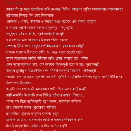
নিউজ আপডেট
সোনারগাঁওয়ে স্কুল ছাত্রীকে লাথি দেওয়ার ভিডিও ভাইরাল :পুলিশ সমাজসেবার তত্ত্বাবধানে
পরিবারের জিম্মায় দিল সেই কিশোরকে
একসাথে ৫ এমপি, উন্নয়ন ও নারায়ণগঞ্জের প্রশ্নে এক থাকার প্রত্যয়
না.গঞ্জের স্বার্থে আমরা সকলে ঐক্যবদ্ধ– দিপু ভূঁইয়া
ফতুল্লায় দুর্ধষ ডাকাতি, স্বর্ণালংকার টাকা লুট
নারায়ণগঞ্জে বন্ধ কারখানায় মিললো গলিত মরদেহ
রূপগঞ্জে ইউএনও’র নেতৃত্বে পরিচ্ছন্নতা ও বৃক্ষরোপণ কর্মসূচি
বাবাকে হারালেন লিওনেল মেসি, ৬৮ বছর বয়সে হোর্হের মৃত্যু
জুলাই জাদুঘরকে জাতীয় ইতিহাস চর্চার কেন্দ্র বানাতে হবে: নাহিদ
এমন স্বাস্থ্যব্যবস্থা চাই, যেন কাউকে বিদেশমুখী হতে না হয়: প্রধানমন্ত্রী
সত্যের মুখোমুখি হতে চাইলে শেখ হাসিনা অবশ্যই ফিরবেন: আইনমন্ত্রী
বগুড়ায় আল-মোস্তফা গ্রুপের সহযোগী প্রতিষ্ঠান হেরিটেজ পলিমার অ্যান্ড ল্যামি টিউবসের
ডিপো শুভ উদ্বোধন
প্রকৃতি সংরক্ষণ করেই কক্সবাজারে পর্যটন উন্নয়ন: স্বরাষ্ট্রমন্ত্রী
সৌদি-সমর্থিত ইয়েমেনি সেনা শিবিরে হুথিদের হামলা, নিহত ৫৮
‘নাটক বাদ দিয়ে প্রতিশ্রুতি পূরণ করুন’, ট্রাম্পকে কলিবফ
হঠাৎ ডিভোর্স মামলা প্রত্যাহার সঙ্গীতার
মহাখালীতে ট্রেনের ধাক্কায় তরুণের মৃত্যু
মেসিকে হত্যা ও রোনালদোর হোটেলে হামলার পরিকল্পনা ফাঁস
ঈদে মিলাদুন্নবীতে আমিরাতে টানা ৩ দিনের ছুটি