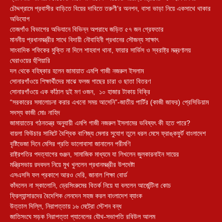
চৌদ্দগ্রামে প্রবাসীর বাড়িতে বিয়ের দাবিতে তরুণী’র অনশন, বাসা ভাড়া নিয়ে একসাথে থাকার
অভিযোগ
তেজগাঁও বিভাগের অভিযানে বিভিন্ন অপরাধে জড়িত ৫৭ জন গ্রেফতার
মাননীয় প্রধানমন্ত্রীর সাথে বিদায়ী নৌবাহিনী প্রধানের সৌজন্য সাক্ষাৎ
সাংবাদিক শফিকের মুক্তি না দিলে শাহবাগ থানা, ফায়ার সার্ভিস ও স্বরাষ্ট্র মন্ত্রণালয়
ঘেরাওয়ের হুঁশিয়ারি
দল থেকে বহিষ্কার হলেন জামায়াত এমপি গাজী নজরুল ইসলাম
সোনারগাঁওয়ে শিক্ষার্থীদের মাঝে ফলজ গাছের চারা ও ছাতা বিতরণ ​
সোনারগাঁওয়ে এক কাঁঠাল দুই মণ ওজন, ১০ হাজার টাকায় বিক্রি
“সরকারের সমালোচনা করার এখনো সময় আসেনি”-জাতীয় পার্টির (কাজী জাফর) প্রেসিডিয়াম
সদস্য কাজী মোঃ নাহিদ
জামায়াতের গঠনতন্ত্র অনুযায়ী এমপি গাজী নজরুল ইসলামের ভবিষ্যৎ কী হতে পারে?
বায়লা ফিউচার সামিটে বৈশ্বিক বাণিজ্য মেলার সুযোগ তুলে ধরল মেসে ফ্রাঙ্কফুর্ট বাংলাদেশ
বৃষ্টিভেজা দিনে মেসির প্রতি ভালোবাসা জানালেন পরীমণি
রাষ্ট্রপতির পদত্যাগের গুঞ্জন, সামাজিক মাধ্যমে যা লিখলেন জুলকারনাইন সায়ের
মন্ত্রিসভায় রদবদল নিয়ে মুখ খুললেন প্রধানমন্ত্রীর উপদেষ্টা
এসএসসি ফল প্রকাশে আরও দেরি, জানাল শিক্ষা বোর্ড
কাঁদলেন না স্কালোনি, ড্রেসিংরুমের বিতর্ক নিয়ে যা বললেন আর্জেন্টিনা কোচ
ফ্রিল্যান্সারদের বৈদেশিক লেনদেন সহজ করল বাংলাদেশ ব্যাংক
উত্তাল দিল্লি, নিরাপত্তায় ১৬ মেট্রো স্টেশন বন্ধ
জাতিসংঘে সড়ক নিরাপত্তা প্যানেলের যৌথ-সভাপতি রবিউল আলম