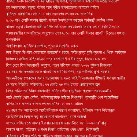
বাজেটে ৬০টি নিত্যপণ্যে কর ছাড়ের প্রস্তাব, মূল্যস্ফীতি কমাতে সরকারের উদ্যোগ
ছয় নবজাতকের মৃত্যুর ঘটনায় আদ্-দ্বীন হাসপাতালের লাইসেন্স বাতিল
‎কুমিল্লা সাংবাদিক ফোরাম, ঢাকার সদস্যপদ পেলেন ৩৮ সাংবাদিক
৯.৩৮ লাখ কোটি টাকার বাজেট সংসদে উপস্থাপন করছেন অর্থমন্ত্রী আমির খসরু
রামিসা হত্যা মামলাসহ নারী ও শিশু নির্যাতনের সব মামলার বিচার চলবে বিরতিহীনভাবে
প্রধানমন্ত্রীর সভাপতিত্বে অনুমোদন পেল ৯.৩৮ লাখ কোটি টাকার বাজেট, বিকেলে সংসদে
উপস্থাপন
অপু বিশ্বাস ব্রাজিলের সমর্থক, পুত্র জয় মেসির ভক্ত
টানা বিদ্যুৎ বিপর্যয়ে ক্ষেতলালে জনদুর্ভোগ চরমে, ক্ষতিগ্রস্ত কৃষি-ব্যবসা ও শিক্ষা কার্যক্রম
দিল্লির হোটেলে অগ্নিকাণ্ড: দগ্ধ বাংলাদেশি নারীর মৃত্যু, নিহত বেড়ে ২৩
তিন দেশে তিন উদ্বোধনী অনুষ্ঠান, নতুন ইতিহাস গড়ছে ২০২৬ ফুটবল বিশ্বকাপ
২০ বছর পর ক্ষমতায় থেকে বাজেট ঘোষণা বিএনপির, বড় পরীক্ষার মুখে সরকার
আদ-দ্বীনের শোকজের জবাব প্রত্যাখ্যান, দ্রুত আইনি ব্যবস্থার হুঁশিয়ারি স্বাস্থ্য মন্ত্রীর
মে মাসে বিজিবির অভিযানে ১৭৭ কোটি ৭৮ লাখ টাকার চোরাচালান জব্দ
বিশ্ব শান্তি প্রতিষ্ঠায় বাংলাদেশি শান্তিরক্ষীদের ভূমিকার প্রশংসা প্রধানমন্ত্রীর
মাঠে নেমেই গোল মেসির, আইসল্যান্ডকে উড়িয়ে বিশ্বকাপ প্রস্তুতি শেষ আর্জেন্টিনার
ব্যভিচারের মামলায় খালাস পেলেন নাসির হোসেন ও তামিমা
২১ বছর পর ওয়ানডেতে অস্ট্রেলিয়াকে হারাল বাংলাদেশ, ইতিহাস গড়ল টাইগাররা
অস্ট্রেলিয়ার বিপক্ষে বড় জয়ের পথে বাংলাদেশ, চাপে অজিরা
যশোরে যাচ্ছিল ১৬ হাজার ইয়াবার চালান যাত্রাবাড়ীতে ধরা ‘গডফাদার’ বাবু
অনার্সে বাংলা, ইতিহাস ও দর্শন বিভাগ বাতিলের খবর গুজব: শিক্ষামন্ত্রী
কুমিল্লায় হাইওয়ে পুলিশের গাড়িতে হামলা-ভাঙচুর, মহাসড়কে উত্তেজনা