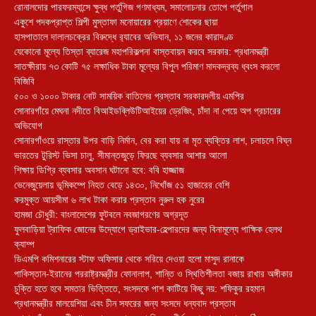
রোনালদোর পারফরম্যান্সে ক্ষুব্ধ পর্তুগিজ গণমাধ্যম, সমালোচনার তোপে পর্তুগাল
একুশে পদকপ্রাপ্ত শিল্পী মুস্তাফা মনোয়ারের প্রয়াণে শোকের ছায়া
হাসপাতালে দালালচক্রের বিরুদ্ধে র‍্যাবের অভিযান, ১১ জনের কারাদণ্ড
যেকোনো মূল্যে তিস্তা ব্যারেজ মহাপরিকল্পনা বাস্তবায়ন করবে সরকার: প্রধানমন্ত্রী
সাতক্ষীরায় ৭৩ কোটি ৭৫ লক্ষাধিক টাকা মূল্যের বিপুল পরিমাণ মাদকদ্রব্য ধ্বংস করলো
বিজিবি
৫০০ ও ১০০০ টাকার নোট সাময়িক বাতিলের প্রস্তাব সরকারদলীয় এমপির
সোনারগাঁয়ে মেঘনা নদীতে বিআইডব্লিউটিআইয়ের ড্রেজিং, চাঁদা না পেয়ে অপ প্রচারের
অভিযোগ
সোনারগাঁওয়ে রাস্তার উপর বাড়ি নির্মান, বের করা যায় না মৃত ব্যক্তির লাশ, চলাচলে বিঘ্ন
ভারতের টুরিস্ট ভিসা চালু, সীমান্তজুড়ে ফিরছে ব্যবসার আশার আলো
শিক্ষায় ডিগ্রি ব্যবসার অবসান ঘটানো হবে: ববি হাজ্জাজ
ভেনেজুয়েলায় ভূমিকম্পে নিহত বেড়ে ১৪৩০, নিখোঁজ ৫১ হাজারের বেশি
করমুক্ত আয়সীমা ৬ লাখ টাকা করার প্রস্তাব নুরুল হক নুরের
হামজা চৌধুরী: বাংলাদেশের ফুটবলে নবজাগরণের অগ্রদূত
ফুলবাড়িয়া ট্রাফিক জোনের উদ্যোগে ড্রাইভার-হেল্পারদের জন্য বিনামূল্যে পাক্ষিক হেলথ
ক্যাম্প
ডিএমপি কমিশনারের স্টাফ অফিসার থেকে সরিয়ে দেওয়া হলো মাসুদ রানাকে
পাকিস্তান-ইরানের পররাষ্ট্রমন্ত্রীর ফোনালাপ, শান্তি ও স্থিতিশীলতা বজায় রাখার অঙ্গীকার
চুক্তি হতে হবে সমতার ভিত্তিতে, সংসদকে পাশ কাটিয়ে কিছু নয়: শফিকুর রহমান
প্রধানমন্ত্রীর মালয়েশিয়া এবং চীন সফরের জন্য সংসদে ধন্যবাদ প্রস্তাব