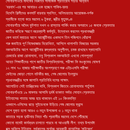
সোনারগাঁওয়ে মাদকের বিরুদ্ধে সামাজিক প্রতিরোধ গড়ার আহ্বান
‘বরবাদ’-এর পর আবারও এক হচ্ছেন শাকিব-হৃদয়
বিদেশি শিল্পীদের কনসার্ট বারবার স্থগিত, অনিশ্চয়তায় আয়োজক-দর্শক
স্বামীকে হত্যা করে মরদেহ ৬ টুকরা, স্ত্রীর মৃত্যুদণ্ড
সোনারগাঁয়ে অবৈধ ফুটপাত দখল ও রাস্তায় পার্কিং করার অপরাধে ১৫ জনকে গ্রেফতার
জাতীয় কবিকে স্মরণে বছরব্যাপী কর্মসূচি, উদ্বোধন করলেন প্রধানমন্ত্রী
কেপ ভার্দে ম্যাচের আগে আর্জেন্টিনার একাদশে তিন পজিশনে ধোঁয়াশা
গরু জবাইয়ে পূর্ণ নিষেধাজ্ঞার বিরোধিতা, আপিলে থালাপতি বিজয়ের সরকার
নকআউটের আগে আর্জেন্টিনার রুদ্ধদ্বার অনুশীলন, চমক রাখছেন স্কালোনি
রেকর্ডের রাজা রোনালদো, তবু বিশ্বকাপ নকআউটে এখনো গোলশূন্য!
আহত শিক্ষার্থীদের পাশে জাতীয় বিশ্ববিদ্যালয়, পরীক্ষা ফি মওকুফের ঘোষণা
১২ লাখ ৭০ হাজার পরীক্ষার্থীর অংশগ্রহণে শুরু এইচএসসি পরীক্ষা
কেইনের জোড়া গোলে নাটকীয় জয়, শেষ ষোলোয় ইংল্যান্ড
প্রধানমন্ত্রীর সঙ্গে জাপানি প্রতিনিধি দলের সাক্ষাৎ
আলোচিত সেই তান্ত্রিকের দাবি, বিশ্বকাপ জিতবে রোনালদোর পর্তুগাল
সোনারগাঁওয়ে ১৯ মামলার আসামি দুর্ধর্ষ ডাকাত সর্দার সোহান গ্রেফতার
ইতিহাসের পাতায় অমর হয়ে থাকবেন এই ১০ কিংবদন্তি
এমবাপে-ওলিসের ঝড়ে সুইডেনকে উড়িয়ে শেষ ষোলোয় ফ্রান্স
দেশে যুক্ত হলো আরও ৩ নতুন উপজেলা ও ১ নতুন থানা
কাতারে সড়ক দুর্ঘটনায় নিহত পাঁচ প্রবাসীর মরদেহ দেশে পৌঁছেছে
কোনো নামেই কার্যক্রম চালাতে পারবে না আওয়ামী লীগ: তথ্য উপদেষ্টা
বক্স অফিসে ইতিহাস, সর্বকালের সর্বোচ্চ আয়কারী বায়োপিক ‘মাইকেল’