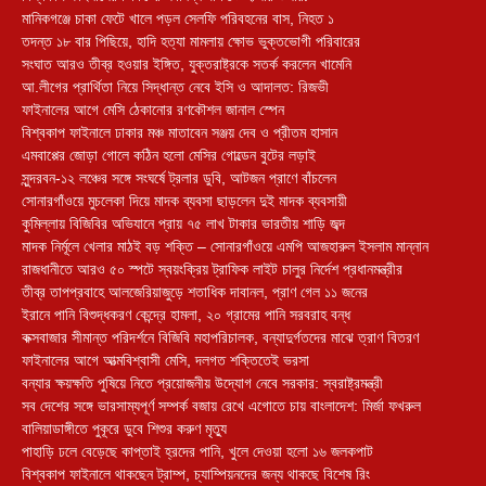
মানিকগঞ্জে চাকা ফেটে খালে পড়ল সেলফি পরিবহনের বাস, নিহত ১
তদন্ত ১৮ বার পিছিয়ে, হাদি হত্যা মামলায় ক্ষোভ ভুক্তভোগী পরিবারের
সংঘাত আরও তীব্র হওয়ার ইঙ্গিত, যুক্তরাষ্ট্রকে সতর্ক করলেন খামেনি
আ.লীগের প্রার্থিতা নিয়ে সিদ্ধান্ত নেবে ইসি ও আদালত: রিজভী
ফাইনালের আগে মেসি ঠেকানোর রণকৌশল জানাল স্পেন
বিশ্বকাপ ফাইনালে ঢাকার মঞ্চ মাতাবেন সঞ্জয় দেব ও প্রীতম হাসান
এমবাপ্পের জোড়া গোলে কঠিন হলো মেসির গোল্ডেন বুটের লড়াই
সুন্দরবন-১২ লঞ্চের সঙ্গে সংঘর্ষে ট্রলার ডুবি, আটজন প্রাণে বাঁচলেন
সোনারগাঁওয়ে মুচলেকা দিয়ে মাদক ব্যবসা ছাড়লেন দুই মাদক ব্যবসায়ী
কুমিল্লায় বিজিবির অভিযানে প্রায় ৭৫ লাখ টাকার ভারতীয় শাড়ি জব্দ
মাদক নির্মূলে খেলার মাঠই বড় শক্তি – সোনারগাঁওয়ে এমপি আজহারুল ইসলাম মান্নান
রাজধানীতে আরও ৫০ স্পটে স্বয়ংক্রিয় ট্রাফিক লাইট চালুর নির্দেশ প্রধানমন্ত্রীর
তীব্র তাপপ্রবাহে আলজেরিয়াজুড়ে শতাধিক দাবানল, প্রাণ গেল ১১ জনের
ইরানে পানি বিশুদ্ধকরণ কেন্দ্রে হামলা, ২০ গ্রামের পানি সরবরাহ বন্ধ
কক্সবাজার সীমান্ত পরিদর্শনে বিজিবি মহাপরিচালক, বন্যাদুর্গতদের মাঝে ত্রাণ বিতরণ
ফাইনালের আগে আত্মবিশ্বাসী মেসি, দলগত শক্তিতেই ভরসা
বন্যার ক্ষয়ক্ষতি পুষিয়ে নিতে প্রয়োজনীয় উদ্যোগ নেবে সরকার: স্বরাষ্ট্রমন্ত্রী
সব দেশের সঙ্গে ভারসাম্যপূর্ণ সম্পর্ক বজায় রেখে এগোতে চায় বাংলাদেশ: মির্জা ফখরুল
বালিয়াডাঙ্গীতে পুকূরে ডুবে শিশুর করুণ মৃত্যু
পাহাড়ি ঢলে বেড়েছে কাপ্তাই হ্রদের পানি, খুলে দেওয়া হলো ১৬ জলকপাট
বিশ্বকাপ ফাইনালে থাকছেন ট্রাম্প, চ্যাম্পিয়নদের জন্য থাকছে বিশেষ রিং