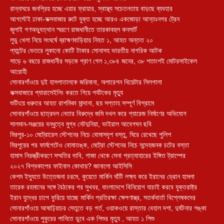
রান্নাঘরে জনপ্রিয় হচ্ছে এয়ার ফ্রায়ার, স্বাস্থ্য সচেতনতায় বাড়ছে ব্যবহার
আগস্টেই ঢাকা-কক্সবাজার রুটে যুক্ত হচ্ছে আরও একজোড়া আন্তঃনগর ট্রেন
জুলাই গণঅভ্যুত্থান স্মরণে রাজধানীতে তারকাবহুল কনসার্ট
লুডু খেলা নিয়ে সংঘর্ষে ব্রাহ্মণবাড়িয়ায় নিহত ১, আহত অন্তত ২০
প্যান্টের ভেতরে লুকানো কোটি টাকার সোনাসহ ভারতীয় নাগরিক আটক
সাড়ে ৬ বছরে রাজধানীর সড়কে প্রাণ গেল ১,৩৮৪ জনের, ৩৮ শতাংশই মোটরসাইকেল
আরোহী
সোনারগাঁওয়ে দুই হাসপাতালকে জরিমানা, অপারেশন থিয়েটার সিলগালা
কক্সবাজারে প্যারাসেইলিং করতে গিয়ে পর্যটকের মৃত্যু
শুটিংয়ে গুরুতর আহত রাশমিকা মান্দানা, ছয় সপ্তাহ সম্পূর্ণ বিশ্রামে
সোনারগাঁওয়ে ছাত্রদল নেতার বিরুদ্ধে জমি দখল করে গ্যারেজ নির্মাণের অভিযোগ
সালমান-সঞ্জয়ের বন্ধুত্বে মুগ্ধ নেটদুনিয়া, ভাইরাল আবেগঘন ছবি
মিরপুর-১০ মেট্রোরেল স্টেশনের নিচে বোমাসদৃশ বস্তু, ঘিরে রেখেছে পুলিশ
মিরপুরের পর ফার্মগেটেও বোমাতঙ্ক, মেট্রো স্টেশনের নিচে সন্দেহজনক চটের বস্তা
হামাস নিরস্ত্রীকরণে সম্মতির দাবি, গাজা থেকে সেনা প্রত্যাহারের ইঙ্গিত ট্রাম্পের
২০২৭ বিশ্বকাপের ফাইনাল কোথায়? জানালো আইসিসি
কেশম ইস্যুতে উত্তেজনা চরমে, কুয়েতে মার্কিন ঘাঁটি লক্ষ্য করে ইরানের ড্রোন হামলা
তারেক রহমানের সঙ্গে বৈঠকের পর সুখবর, বাংলাদেশে বিনিয়োগ যাচাই করবে যুক্তরাষ্ট্র
ইরান যুদ্ধের চাপে ফুরিয়ে যাচ্ছে মার্কিন প্রতিরক্ষা ক্ষেপণাস্ত্র, সতর্কবার্তা বিশ্লেষকদের
সোনারগাঁওয়ে আষাঢ়িয়াচর সেতুতে বড় গর্ত, ওয়াকওয়ে রাস্তার বেহাল দশা, দুর্ঘটনার শঙ্কা
সোনারগাঁওয়ে পুকুরের পানিতে ডুবে এক শিশুর মৃত্যু , আহত ১ শিশু