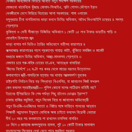
বেনজীর আহমেদকে ফিরিয়ে আনতে নতুন পদক্ষেপ সরকারের
মোজতবা খামেনিকে খুঁজছে মোসাদ-সিআইএ, পাল্টা গোপন কৌশলে ইরান
বেনজীরকে দেশে ফিরিয়ে বিচারের আশা সরকারের: শামা ওবায়েদ
বসুন্ধরায় চীনা নাগরিকদের ভাড়া ভবনে ডিবির অভিযান, অবৈধ ভিওআইপি চক্রের ৪ সদস্য
গ্রেপ্তার
কুমিল্লা ও ফেনী সীমান্তে বিজিবির অভিযানে ১ কোটি ১৫ লাখ টাকার ভারতীয় শাড়ি ও
মোবাইল ডিসপ্লে জব্দ
ভাড়া বাসায় পর্ন ভিডিও তৈরির অভিযোগে নারীসহ কারাগারে ৪
কক্সবাজার কারাগারের পাশে প্রকাশ্যে পাহাড় কাটা, ঝুঁকিতে মসজিদ ও মার্কেট
বগুড়ার জঙ্গলে ডিবির অভিযান, অস্ত্র-মাদকসহ গ্রেপ্তার ৩
মেঘনার চরে গরু-মহিষ চোরের তাণ্ডব, আতঙ্কে খামারিরা
‘জিনের নির্দেশে’ ১২ ঘণ্টা পর কবর থেকে মায়ের মরদেহ উত্তোলন
কলাবাগানে স্ত্রী-শাশুড়িকে হত্যার পর থানায় আত্মসমর্পণ যুবকের
রাষ্ট্রপতি নির্বাচন নিয়ে বড় সিদ্ধান্ত বিএনপির, যা জানালেন মির্জা ফখরুল
কেন বললেন স্বরাষ্ট্রমন্ত্রী— পুলিশ কোনো দলের লাঠিয়াল বাহিনী নয়?
ইরানের হুঁশিয়ারিতে কি শেষ পর্যন্ত পিছু হটলেন ডোনাল্ড ট্রাম্প?
ঢাকায় হাজির মধুমিতা, নতুন সিনেমা নিয়ে যা জানালেন অভিনেত্রী
নতুন ডিএজি-এএজিদের সততা ও নিষ্ঠার সঙ্গে দায়িত্ব পালনের আহ্বান
শিক্ষার্থী আন্দোলন ইস্যুতে মোদিকে ক্ষমা চাইতে বললেন বিরোধী নেতারা
দীর্ঘ ২০ বছর পর কলকাতায় পা রাখলেন তসলিমা নাসরিন
১৮ দিনে ৩ জাহাজে জলদস্যুদের হামলা, লুট ১০ কোটি টাকার মালামাল
বাংলাদেশের সিনেমায় দেখা যেতে পারে মধুমিতা সরকার