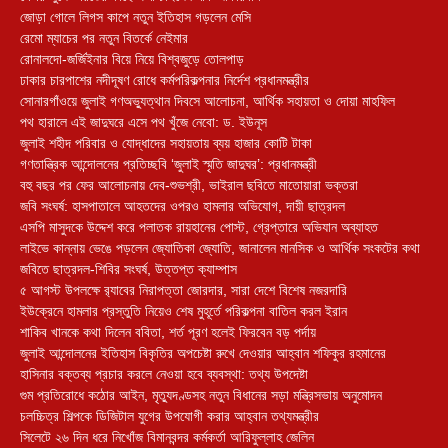
জোড়া গোলে লিগস কাপে নতুন ইতিহাস গড়লেন মেসি
রেমো ম্যাচের পর নতুন বিতর্কে নেইমার
রোনালদো-জর্জিইনার বিয়ে নিয়ে বিশ্বজুড়ে তোলপাড়
ঢাকার চারপাশের নদীদূষণ রোধে কর্মপরিকল্পনার নির্দেশ প্রধানমন্ত্রীর
সোনারগাঁওয়ে জুলাই গণঅভ্যুত্থান দিবসে আলোচনা, আর্থিক সহায়তা ও দোয়া মাহফিল
পথ হারালে এই জাদুঘরে এসে পথ খুঁজে নেবো: ড. ইউনূস
জুলাই শহীদ পরিবার ও যোদ্ধাদের সহায়তায় ব্যয় হাজার কোটি টাকা
গণতান্ত্রিক আন্দোলনের প্রতিচ্ছবি ‘জুলাই স্মৃতি জাদুঘর’: প্রধানমন্ত্রী
বহু বছর পর ফের আলোচনায় দেব-শুভশ্রী, ভাইরাল ছবিতে মাতোয়ারা ভক্তরা
জবি সংঘর্ষ: হাসপাতালে আহতদের ওপরও হামলার অভিযোগ, দায়ী ছাত্রদল
এসপি মাসুদকে উদ্দেশ করে পলাতক রায়হানের পোস্ট, গ্রেপ্তারে অভিযান অব্যাহত
লাইভে কান্নায় ভেঙে পড়লেন জ্যোতিকা জ্যোতি, জানালেন মানসিক ও আর্থিক সংকটের কথা
জবিতে ছাত্রদল-শিবির সংঘর্ষ, উত্তপ্ত ক্যাম্পাস
৫ আগস্ট উপলক্ষে র‌্যাবের নিরাপত্তা জোরদার, সারা দেশে বিশেষ নজরদারি
ইউক্রেনে হামলার প্রস্তুতি নিয়েও শেষ মুহূর্তে পরিকল্পনা বাতিল করল ইরান
শাকিব খানকে কথা দিলেন ববিতা, শর্ত পূরণ হলেই ফিরবেন বড় পর্দায়
জুলাই আন্দোলনের ইতিহাস বিকৃতির অপচেষ্টা রুখে দেওয়ার আহ্বান শফিকুর রহমানের
হাসিনার বক্তব্য প্রচার করলে নেওয়া হবে ব্যবস্থা: তথ্য উপদেষ্টা
গুম প্রতিরোধে কঠোর আইন, মৃত্যুদণ্ডসহ নতুন বিধানের সড়া মন্ত্রিসভায় অনুমোদন
চলচ্চিত্র শিল্পকে ডিজিটাল যুগের উপযোগী করার আহ্বান তথ্যমন্ত্রীর
সিলেটে ২৬ দিন ধরে নিখোঁজ বিমানবন্দর কর্মকর্তা আরিফুল্লাহ জেলিন