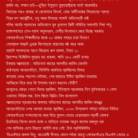
হুমকি নয়, সম্মান চাই—চুক্তি ইস্যুতে যুক্তরাষ্ট্রকে বার্তা আরাঘচির
বিদায়ের পরও থামছে না রোনালদো বিতর্ক, কোচ মার্টিনেজের সিদ্ধান্তে প্রশ্ন
প্রিয় দল আর্জেন্টিনা, তবু আজ মিশরের পক্ষেই অভিনেত্রী বর্ষা
পলির অর্থের প্রভাবের অভিযোগে মুখ খুললেন শিল্পী সমিতির সভাপতি শিবা শানু
বঙ্গোপসাগরে তেল-গ্যাস অনুসন্ধান, দেশীয় উৎপাদনে জোর দিচ্ছে সরকার
সোনারগাঁওয়ে শিক্ষার্থীদের মাঝে ২০ হাজার গাছের চারা বিতরণ
প্লেব্যাক সম্রাট এন্ড্রু কিশোরকে হারানোর ষষ্ঠ বছর আজ
ন্যাটো সম্মেলনের আগে কিয়েভে রুশ হামলা, নিহত ১১
ট্রাম্পের ডিজিটাল মুদ্রায় বড় ধাক্কা, ক্ষতি ৩৮০ কোটি ডলার
ইকরার আত্মহত্যা : অভিনেতা জাহের আলভীর জামিন মেলেনি
কাঠগড়ায় আনচেলত্তি, ফিনিশিং ব্যর্থতায় ব্রাজিলের বিদায়
কান্নায় ভেঙে পড়লেন নেইমার, শেষ ম্যাচের ইঙ্গিত ব্রাজিল তারকার
আমিরকে বিয়ে করে কি ইসলাম গ্রহণ করলেন গৌরী?
হালান্ডের জোড়া গোলে বিদায় ব্রাজিল, ইতিহাসে প্রথমবার তিন ফুটবলারের ৭ গোল
ওয়ানডে সিরিজ শুরু, টসে জিতে ফিল্ডিং নিল বাংলাদেশ
আত্মহত্যায় প্ররোচনার মামলায় অভিনেতা জাহের আলভীর জামিন নামঞ্জুর
আনচেলত্তির ওপর আস্থা রাখছে ব্রাজিল, ২০৩০ বিশ্বকাপ পর্যন্ত দায়িত্ব নিশ্চিত
সোনারগাঁওয়ে গণসংযোগের মধ্য দিয়ে যুবদল নেতার চেয়ারম্যান প্রার্থী ঘোষণা
চিরবিদায় নিলেন বাংলা ভাষা ও সাহিত্য গবেষক আবুল কাসেম ফজলুল হক
শেখ হাসিনার দেশে ফিরতে আইনি বাধা নেই: চিফ প্রসিকিউটর
‘বিএনপিরে মামলা দিমু, আওয়ামী লীগরে কোলে লইয়া নাচমু’-সোনারগাঁওয়ে বিএনপি নেতার এ