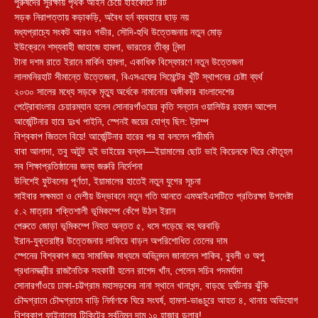
পুরুষদের সুরক্ষায় পৃথক আইন চেয়ে হাইকোর্টে রিট
সড়ক নিরাপত্তায় কড়াকড়ি, অবৈধ হর্ন ব্যবহারে ছাড় নয়
মধ্যপ্রাচ্যে সংকট আরও গভীর, সৌদি-হুথি উত্তেজনায় নতুন মোড়
ইউক্রেনে শস্যবাহী জাহাজে হামলা, ভারতের তীব্র নিন্দা
টানা দশম রাতে ইরানে মার্কিন হামলা, একাধিক বিস্ফোরণে নতুন উত্তেজনা
লালমনিরহাট সীমান্তে উত্তেজনা, বিএসএফের সিমেন্টের খুঁটি স্থাপনের চেষ্টা ব্যর্থ
২০৩০ সালের মধ্যে সড়কে মৃত্যু অর্ধেকে নামানোর অঙ্গীকার বাংলাদেশের
পেট্রোবাংলার চেয়ারম্যান হলেন সোনারগাঁওয়ের কৃতি সন্তান ওয়ালিউর রহমান আপেল
আর্জেন্টিনার হারে দুঃখ পাইনি, স্পেনই জয়ের যোগ্য ছিল: ট্রাম্প
বিশ্বকাপ জিতলে বিয়ে! আর্জেন্টিনার হারের পর যা বললেন পরীমনি
বাবা আলাদা, তবু অটুট দুই ভাইয়ের বন্ধন—ইয়ামালের ছোট ভাই কিয়েনকে ঘিরে কৌতূহল
সব শিক্ষাপ্রতিষ্ঠানের জন্য জরুরি নির্দেশনা
উনিশেই ফুটবলের পূর্ণতা, ইয়ামালের হাতেই নতুন যুগের সূচনা
সাইবার সক্ষমতা ও দেশীয় উদ্ভাবনে নতুন গতি আনতে এমআইএসটিতে প্রতিরক্ষা উপদেষ্টা
৫.২ মাত্রার শক্তিশালী ভূমিকম্পে কেঁপে উঠল ইরান
পেরুতে জোড়া ভূমিকম্পে নিহত অন্তত ৫, ধসে পড়েছে বহু ঘরবাড়ি
ইরান-যুক্তরাষ্ট্র উত্তেজনায় লাফিয়ে বাড়ল অপরিশোধিত তেলের দাম
স্পেনের বিশ্বকাপ জয়ে সামাজিক মাধ্যমে অভিনন্দন জানালেন শাকিব, বুবলী ও অপু
প্রধানমন্ত্রীর রাজনৈতিক সহকারী হলেন রাশেদ খাঁন, পেলেন সচিব পদমর্যাদা
সোনারগাঁওয়ে ঢাকা-চট্টগ্রাম মহাসড়কের নানা স্থানে খানাখন্দ, বাড়ছে দুর্ঘটনার ঝুঁকি
চৌদ্দগ্রামে চৌদ্দগ্রামে বাড়ি নির্মাণকে ঘিরে সংঘর্ষ, হামলা-ভাঙচুরে আহত ৪, থানায় অভিযোগ
বিশ্বকাপ ফাইনালের টিকিটের সর্বনিম্ন দাম ১০ হাজার ডলার!