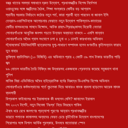
বস্ত্র খাতের সমস্যা সমাধানে দ্রুত উদ্যোগ, প্রধানমন্ত্রীর বিশেষ নির্দেশনা
ওয়াংচুকের সঙ্গে মন্ত্রীদের বৈঠক, শিক্ষা সংস্কারে মোদীর বড় আশ্বাস
স্থানীয় সরকার নির্বাচনে কঠোর নতুন শর্ত, কারা প্রার্থী হতে পারবেন না জানাল ইসি
তেহরান-ওয়াশিংটনকে আলোচনায় ফেরাতে নতুন উদ্যোগ পাকিস্তান-কাতারের
মোদীর বাসভবনের সামনে বিক্ষোভ, আটক রাহুল-প্রিয়াঙ্কাসহ বিরোধী নেতারা
সোনারগাঁওকে আধুনিক জনপদ গড়তে উন্নয়ন অব্যাহত থাকবে – এমপি মান্নান
সোনারগাঁওয়ে অবৈধ গ্যাস সংযোগে চলা ৪ চুনা ও ১ ঢালাই কারখানায় অভিযান
স্ট্যামফোর্ড ইউনিভার্সিটি ছাত্রদলের যুগ্ম-সাধারণ সম্পাদক হলেন গুণবতীর কৃতিসন্তান ফারাহ
তুন নাহার
কুমিল্লা ব্যাটালিয়ন (১০ বিজিবি) এর অভিযানে প্রায় ২ কোটি ৩৯ লাখ টাকার ভারতীয় শাড়ি
জব্দ
৯৯ বোতল ভারতীয় তৈরি নিষিদ্ধ মদ উদ্ধারসহ একজনকে গ্রেফতার করেছে সবুজবাগ থানা
পুলিশ
মানিক মিয়া এভিনিউয়ে অবৈধ হাইড্রোলিক হর্নের বিরুদ্ধে ডিএমপির বিশেষ অভিযান
সোনারগাঁওয়ে কর্মসংস্থানের শর্তে মুচলেকা দিয়ে আবারও মাদক ব্যবসা ছাড়লেন আরেক মাদক
ব্যবসায়ী
বিশ্বকাপ ফাইনালের পর ইয়ামালকে কী বললেন মেসি? জানালেন ইয়ামাল
ঈদ ২০২৭ টার্গেট, নতুন সিনেমা ‘নিঃস্ব’ নিয়ে ফিরছেন শাকিব
ঐক্য ধরে রেখে জনগণের প্রত্যাশা পূরণের আহ্বান প্রধানমন্ত্রীর
ভারতে পলাতক কামালসহ অন্যদের ফেরত চেয়ে কূটনৈতিক উদ্যোগ বাংলাদেশের
শিরোপার সঙ্গে বিশাল আর্থিক পুরস্কার, উৎসবে মাতোয়ারা স্পেন