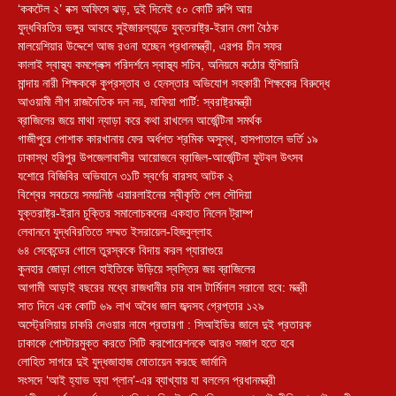
‘ককটেল ২’ বক্স অফিসে ঝড়, দুই দিনেই ৫০ কোটি রুপি আয়
যুদ্ধবিরতির ভঙ্গুর আবহে সুইজারল্যান্ডে যুক্তরাষ্ট্র-ইরান মেগা বৈঠক
মালয়েশিয়ার উদ্দেশে আজ রওনা হচ্ছেন প্রধানমন্ত্রী, এরপর চীন সফর
কালাই স্বাস্থ্য কমপ্লেক্স পরিদর্শনে স্বাস্থ্য সচিব, অনিয়মে কঠোর হুঁশিয়ারি
মান্দায় নারী শিক্ষককে কুপ্রস্তাব ও হেনস্তার অভিযোগ সহকারী শিক্ষকের বিরুদ্ধে
আওয়ামী লীগ রাজনৈতিক দল নয়, মাফিয়া পার্টি: স্বরাষ্ট্রমন্ত্রী
ব্রাজিলের জয়ে মাথা ন্যাড়া করে কথা রাখলেন আর্জেন্টিনা সমর্থক
গাজীপুরে পোশাক কারখানায় ফের অর্ধশত শ্রমিক অসুস্থ, হাসপাতালে ভর্তি ১৯
ঢাকাস্থ হরিপুর উপজেলাবাসীর আয়োজনে ব্রাজিল-আর্জেন্টিনা ফুটবল উৎসব
যশোরে বিজিবির অভিযানে ৩১টি স্বর্ণের বারসহ আটক ২
বিশ্বের সবচেয়ে সময়নিষ্ঠ এয়ারলাইনের স্বীকৃতি পেল সৌদিয়া
যুক্তরাষ্ট্র-ইরান চুক্তির সমালোচকদের একহাত নিলেন ট্রাম্প
লেবাননে যুদ্ধবিরতিতে সম্মত ইসরায়েল-হিজবুল্লাহ
৬৪ সেকেন্ডের গোলে তুরস্ককে বিদায় করল প্যারাগুয়ে
কুনহার জোড়া গোলে হাইতিকে উড়িয়ে স্বস্তির জয় ব্রাজিলের
আগামী আড়াই বছরের মধ্যে রাজধানীর চার বাস টার্মিনাল সরানো হবে: মন্ত্রী
সাত দিনে এক কোটি ৬৯ লাখ অবৈধ জাল জব্দসহ গ্রেপ্তার ১২৯
‎অস্ট্রেলিয়ায় চাকরি দেওয়ার নামে প্রতারণা : সিআইডির জালে দুই প্রতারক
ঢাকাকে পোস্টারমুক্ত করতে সিটি করপোরেশনকে আরও সজাগ হতে হবে
লোহিত সাগরে দুই যুদ্ধজাহাজ মোতায়েন করছে জার্মানি
সংসদে ‘আই হ্যাভ অ্যা প্লান’-এর ব্যাখ্যায় যা বললেন প্রধানমন্ত্রী