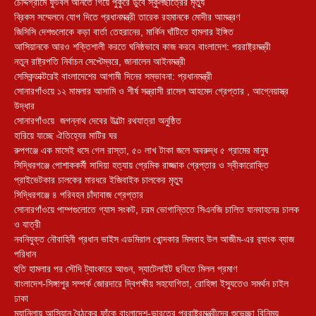
চৌদ্দগ্রামে ফুটবল আনতে গিয়ে পুকুরে ডুবে স্কুলছাত্রের মৃত্যু
ব্রিকস সম্মেলনে যোগ দিতে প্রধানমন্ত্রী তারেক রহমানকে মোদীর আমন্ত্রণ
জিসিসি দেশগুলোকে কড়া বার্তা তেহরানের, মার্কিন ঘাঁটিতে হামলার ইঙ্গিত
আসিয়ানকে আরও শক্তিশালী করতে ঘনিষ্ঠভাবে কাজ করবে বাংলাদেশ: পররাষ্ট্রমন্ত্রী
নতুন রাষ্ট্রপতি নির্বাচন সেপ্টেম্বরে, জানালেন আইনমন্ত্রী
সেমিকন্ডাক্টরেই বাংলাদেশের আগামী দিনের সম্ভাবনা: প্রধানমন্ত্রী
সোনারগাঁওয়ে ১২ মামলার আসামি ও শীর্ষ সন্ত্রাসী রাসেল আহমেদ গ্রেপ্তার , আগ্নেয়াস্ত্র
উদ্ধার
সোনারগাঁওয়ে জগন্নাথ দেবের উল্টো রথযাত্রা অনুষ্ঠিত
হারিয়ে যাচ্ছে ঐতিহ্যের মাটির ঘর
রুপগঞ্জে এক মাসেই ধসে গেল রাস্তা, ৫০ লাখ টাকা জলে অবরুদ্ধ ৫ গ্রামের মানুষ
সিদ্ধিরগঞ্জে পোশাককর্মী সাদিয়া হত্যায় প্রেমিক রাজ্জাক গ্রেপ্তার ও স্বীকারোক্তি
প্রাইভেটকার চালকের মারধরে ইজিবাইক চালকের মৃত্যু
সিদ্ধিরগঞ্জে ৪ পরিবহন চাঁদাবাজ গ্রেপ্তার
সোনারগাঁওয়ে পাম্পগুলোতে গ্যাস সংকট, চরম ভোগান্তিতে সিএনজি চালিত যানবাহনের চালক
ও যাত্রী
নবনিযুক্ত নৌবাহিনী প্রধান ভাইস এডমিরাল খোন্দকার মিসবাহ উল আজীম-এর র‍্যাংক ব্যাজ
পরিধান
হুতি হামলার পর সৌদি ট্যাংকারে আগুন, স্যাটেলাইট ছবিতে মিলল প্রমাণ
বাংলাদেশ-সিঙ্গাপুর সম্পর্ক জোরদারে দ্বিপক্ষীয় সহযোগিতা, রোহিঙ্গা ইস্যুতেও সমর্থন চাইল
ঢাকা
ম্যানিলায় আসিয়ান বৈঠকের ফাঁকে বাংলাদেশ-ভারতের পররাষ্ট্রমন্ত্রীদের শুভেচ্ছা বিনিময়