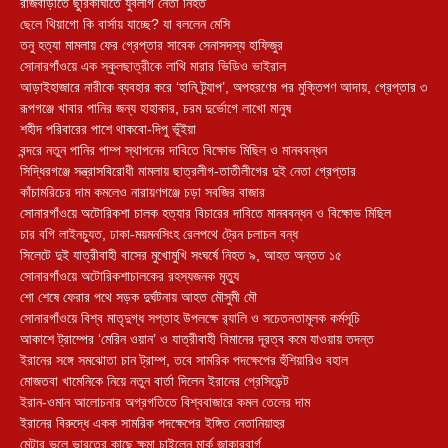
রাজবাড়ীতে ছুরিকাঘাতে যুবলীগ নেতা নিহত
ছেলে থিয়াগো কি বার্সায় যাচ্ছে? যা বললেন মেসি
তনু হত্যা মামলায় ফের গ্রেপ্তার সাবেক সেনাসদস্য হাফিজুর
সোনারগাঁওয়ে এক স্কুলছাত্রীকে লাথি মারার ভিডিও ভাইরাল
আড়াইহাজারে নারীকে ব্যবহার করে ‘হানি ট্র্যাপ’, অপহরণের পর মুক্তিপণ আদায়, গ্রেপ্তার ৩
রূপগঞ্জে খাবার পানির জন্য হাহাকার, চরম দুর্ভোগে লাখো মানুষ
শহীদ পরিবারের পাশে থাকবো-দিপু ভূঁইয়া
বন্দরে নতুন পানির পাম্প স্থাপনের দাবিতে বিক্ষোভ মিছিল ও মানববন্ধন
সিদ্ধিরগঞ্জে সন্ত্রাসবিরোধী মামলায় ছাত্রলীগ-তাতীলীগের দুই নেতা গ্রেপ্তার ‎
কাঁচামরিচের দাম কমলেও নারায়ণগঞ্জে চড়া সবজির বাজার
সোনারগাঁওয়ে অটোরিকশা চালক হত্যার বিচারের দাবিতে মানববন্ধন ও বিক্ষোভ মিছিল
চার বগি লাইনচ্যুত, ঢাকা-ময়মনসিংহ রেলপথে ট্রেন চলাচল বন্ধ
সিলেটে দুই যাত্রীবাহী বাসের মুখোমুখি সংঘর্ষে নিহত ৯, আহত অন্তত ১৫
সোনারগাঁওয়ে অটোরিকশাচালকের রহস্যজনক মৃত্যু
শো শেষে ফেরার পথে সড়ক দুর্ঘটনায় আহত মৌসুমী মৌ
সোনারগাঁওয়ে বিশ্ব মাতৃদুগ্ধ সপ্তাহ উপলক্ষে র‍্যালি ও সচেতনতামূলক কর্মসূচি
আকাশে ট্রাম্পের ‘মেরিন ওয়ান’ ও যাত্রীবাহী বিমানের দূরত্ব কমে যাওয়ায় তদন্ত
ইরানের সঙ্গে সমঝোতা চান ট্রাম্প, তবে সামরিক পদক্ষেপের হুঁশিয়ারিও বহাল
মোজতবা খামেনিকে নিয়ে নতুন বার্তা দিলেন ইরানের প্রেসিডেন্ট
ইরান-ওমান আলোচনার অগ্রগতিতে বিশ্ববাজারে কমল তেলের দাম
ইরানের বিরুদ্ধে একক সামরিক পদক্ষেপের ইঙ্গিত নেতানিয়াহুর
মেটার ভুলে ভারতের কাছে ক্ষমা চাইলেন মার্ক জাকারবার্গ