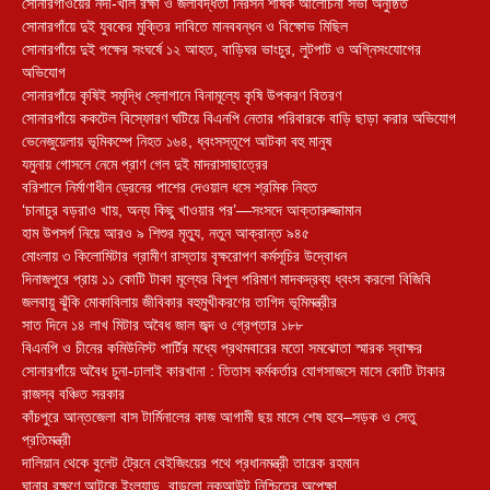
সোনারগাঁওয়ের নদী-খাল রক্ষা ও জলাবদ্ধতা নিরসন শীর্ষক আলোচনা সভা অনুষ্ঠিত
সোনারগাঁয়ে দুই যুবকের মুক্তির দাবিতে মানববন্ধন ও বিক্ষোভ মিছিল
সোনারগাঁয়ে দুই পক্ষের সংঘর্ষে ১২ আহত, বাড়িঘর ভাংচুর, লুটপাট ও অগ্নিসংযোগের
অভিযোগ
সোনারগাঁয়ে কৃষিই সমৃদ্ধি স্লোগানে বিনামূল্যে কৃষি উপকরণ বিতরণ
সোনারগাঁয়ে ককটেল বিস্ফোরণ ঘটিয়ে বিএনপি নেতার পরিবারকে বাড়ি ছাড়া করার অভিযোগ
ভেনেজুয়েলায় ভূমিকম্পে নিহত ১৬৪, ধ্বংসস্তূপে আটকা বহু মানুষ
যমুনায় গোসলে নেমে প্রাণ গেল দুই মাদরাসাছাত্রের
বরিশালে নির্মাণাধীন ড্রেনের পাশের দেওয়াল ধসে শ্রমিক নিহত
‘চানাচুর বড়রাও খায়, অন্য কিছু খাওয়ার পর’—সংসদে আক্তারুজ্জামান
হাম উপসর্গ নিয়ে আরও ৯ শিশুর মৃত্যু, নতুন আক্রান্ত ৯৪৫
মোংলায় ৩ কিলোমিটার গ্রামীণ রাস্তায় বৃক্ষরোপণ কর্মসূচির উদ্বোধন
দিনাজপুরে প্রায় ১১ কোটি টাকা মূল্যের বিপুল পরিমাণ মাদকদ্রব্য ধ্বংস করলো বিজিবি
জলবায়ু ঝুঁকি মোকাবিলায় জীবিকার বহুমুখীকরণের তাগিদ ভূমিমন্ত্রীর
সাত দিনে ১৪ লাখ মিটার অবৈধ জাল জব্দ ও গ্রেপ্তার ১৮৮
বিএনপি ও চীনের কমিউনিস্ট পার্টির মধ্যে প্রথমবারের মতো সমঝোতা স্মারক স্বাক্ষর
সোনারগাঁয়ে অবৈধ চুনা-ঢালাই কারখানা : তিতাস কর্মকর্তার যোগসাজসে মাসে কোটি টাকার
রাজস্ব বঞ্চিত সরকার
কাঁচপুরে আন্তজেলা বাস টার্মিনালের কাজ আগামী ছয় মাসে শেষ হবে–সড়ক ও সেতু
প্রতিমন্ত্রী
দালিয়ান থেকে বুলেট ট্রেনে বেইজিংয়ের পথে প্রধানমন্ত্রী তারেক রহমান
ঘানার রক্ষণে আটকে ইংল্যান্ড, বাড়লো নকআউট নিশ্চিতের অপেক্ষা