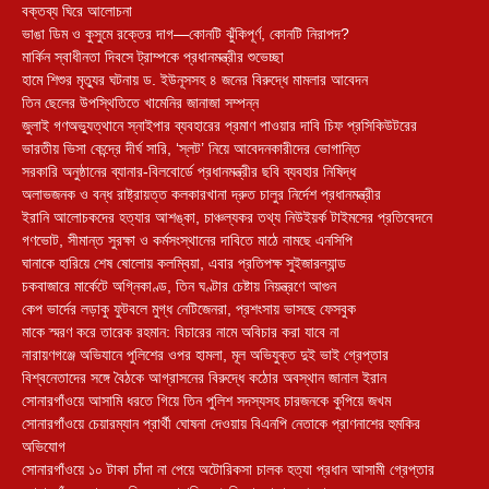
বক্তব্য ঘিরে আলোচনা
ভাঙা ডিম ও কুসুমে রক্তের দাগ—কোনটি ঝুঁকিপূর্ণ, কোনটি নিরাপদ?
মার্কিন স্বাধীনতা দিবসে ট্রাম্পকে প্রধানমন্ত্রীর শুভেচ্ছা
হামে শিশুর মৃত্যুর ঘটনায় ড. ইউনূসসহ ৪ জনের বিরুদ্ধে মামলার আবেদন
তিন ছেলের উপস্থিতিতে খামেনির জানাজা সম্পন্ন
জুলাই গণঅভ্যুত্থানে স্নাইপার ব্যবহারের প্রমাণ পাওয়ার দাবি চিফ প্রসিকিউটরের
ভারতীয় ভিসা কেন্দ্রে দীর্ঘ সারি, ‘স্লট’ নিয়ে আবেদনকারীদের ভোগান্তি
সরকারি অনুষ্ঠানের ব্যানার-বিলবোর্ডে প্রধানমন্ত্রীর ছবি ব্যবহার নিষিদ্ধ
অলাভজনক ও বন্ধ রাষ্ট্রায়ত্ত কলকারখানা দ্রুত চালুর নির্দেশ প্রধানমন্ত্রীর
ইরানি আলোচকদের হত্যার আশঙ্কা, চাঞ্চল্যকর তথ্য নিউইয়র্ক টাইমসের প্রতিবেদনে
গণভোট, সীমান্ত সুরক্ষা ও কর্মসংস্থানের দাবিতে মাঠে নামছে এনসিপি
ঘানাকে হারিয়ে শেষ ষোলোয় কলম্বিয়া, এবার প্রতিপক্ষ সুইজারল্যান্ড
চকবাজারে মার্কেটে অগ্নিকাণ্ড, তিন ঘণ্টার চেষ্টায় নিয়ন্ত্রণে আগুন
কেপ ভার্দের লড়াকু ফুটবলে মুগ্ধ নেটিজেনরা, প্রশংসায় ভাসছে ফেসবুক
মাকে স্মরণ করে তারেক রহমান: বিচারের নামে অবিচার করা যাবে না
নারায়ণগঞ্জে অভিযানে পুলিশের ওপর হামলা, মূল অভিযুক্ত দুই ভাই গ্রেপ্তার
বিশ্বনেতাদের সঙ্গে বৈঠকে আগ্রাসনের বিরুদ্ধে কঠোর অবস্থান জানাল ইরান
সোনারগাঁওয়ে আসামি ধরতে গিয়ে তিন পুলিশ সদস্যসহ চারজনকে কুপিয়ে জখম
সোনারগাঁওয়ে চেয়ারম্যান প্রার্থী ঘোষনা দেওয়ায় বিএনপি নেতাকে প্রাণনাশের হুমকির
অভিযোগ
সোনারগাঁওয়ে ১০ টাকা চাঁদা না পেয়ে অটোরিকসা চালক হত্যা প্রধান আসামী গ্রেপ্তার