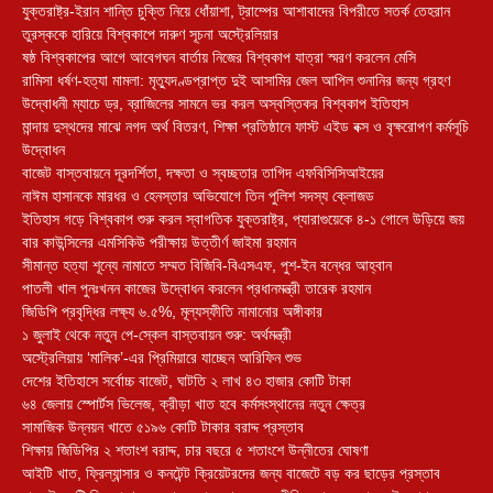
যুক্তরাষ্ট্র-ইরান শান্তি চুক্তি নিয়ে ধোঁয়াশা, ট্রাম্পের আশাবাদের বিপরীতে সতর্ক তেহরান
তুরস্ককে হারিয়ে বিশ্বকাপে দারুণ সূচনা অস্ট্রেলিয়ার
ষষ্ঠ বিশ্বকাপের আগে আবেগঘন বার্তায় নিজের বিশ্বকাপ যাত্রা স্মরণ করলেন মেসি
রামিসা ধর্ষণ-হত্যা মামলা: মৃত্যুদণ্ডপ্রাপ্ত দুই আসামির জেল আপিল শুনানির জন্য গ্রহণ
উদ্বোধনী ম্যাচে ড্র, ব্রাজিলের সামনে ভর করল অস্বস্তিকর বিশ্বকাপ ইতিহাস
মান্দায় দুস্থদের মাঝে নগদ অর্থ বিতরণ, শিক্ষা প্রতিষ্ঠানে ফাস্ট এইড বক্স ও বৃক্ষরোপণ কর্মসূচি
উদ্বোধন
বাজেট বাস্তবায়নে দূরদর্শিতা, দক্ষতা ও স্বচ্ছতার তাগিদ এফবিসিসিআইয়ের
নাঈম হাসানকে মারধর ও হেনস্তার অভিযোগে তিন পুলিশ সদস্য ক্লোজড
ইতিহাস গড়ে বিশ্বকাপ শুরু করল স্বাগতিক যুক্তরাষ্ট্র, প্যারাগুয়েকে ৪-১ গোলে উড়িয়ে জয়
বার কাউন্সিলের এমসিকিউ পরীক্ষায় উত্তীর্ণ জাইমা রহমান
সীমান্ত হত্যা শূন্যে নামাতে সম্মত বিজিবি-বিএসএফ, পুশ-ইন বন্ধের আহ্বান
পাতলী খাল পুনঃখনন কাজের উদ্বোধন করলেন প্রধানমন্ত্রী তারেক রহমান
জিডিপি প্রবৃদ্ধির লক্ষ্য ৬.৫%, মূল্যস্ফীতি নামানোর অঙ্গীকার
১ জুলাই থেকে নতুন পে-স্কেল বাস্তবায়ন শুরু: অর্থমন্ত্রী
অস্ট্রেলিয়ায় ‘মালিক’-এর প্রিমিয়ারে যাচ্ছেন আরিফিন শুভ
দেশের ইতিহাসে সর্বোচ্চ বাজেট, ঘাটতি ২ লাখ ৪৩ হাজার কোটি টাকা
৬৪ জেলায় স্পোর্টস ভিলেজ, ক্রীড়া খাত হবে কর্মসংস্থানের নতুন ক্ষেত্র
সামাজিক উন্নয়ন খাতে ৫১৯৬ কোটি টাকার বরাদ্দ প্রস্তাব
শিক্ষায় জিডিপির ২ শতাংশ বরাদ্দ, চার বছরে ৫ শতাংশে উন্নীতের ঘোষণা
আইটি খাত, ফ্রিল্যান্সার ও কনটেন্ট ক্রিয়েটরদের জন্য বাজেটে বড় কর ছাড়ের প্রস্তাব