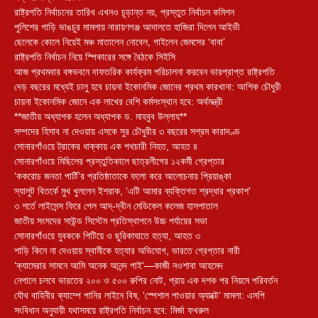
রাষ্ট্রপতি নির্বাচনের তারিখ এখনও চূড়ান্ত নয়, প্রস্তুত নির্বাচন কমিশন
পুলিশের গাড়ি ভাঙচুর মামলায় নারায়ণগঞ্জ আদালতে হাজিরা দিলেন আইভী
ছেলেকে কোলে নিয়েই মঞ্চ মাতালেন নোবেল, গাইলেন জেমসের ‘বাবা’
রাষ্ট্রপতি নির্বাচন নিয়ে স্পিকারের সঙ্গে বৈঠকে সিইসি
আজ প্রথমবার বঙ্গভবনে দাফতরিক কার্যক্রম পরিচালনা করবেন ভারপ্রাপ্ত রাষ্ট্রপতি
দেড় বছরের মধ্যেই চালু হবে চায়না ইকোনমিক জোনের প্রথম কারখানা: আশিক চৌধুরী
চায়না ইকোনমিক জোনে এক লাখের বেশি কর্মসংস্থান হবে: অর্থমন্ত্রী
**জাতীয় অধ্যাপক হলেন অধ্যাপক ড. মাহবুব উল্লাহ**
সম্পদের হিসাব না দেওয়ায় এসকে সুর চৌধুরীর ৩ বছরের সশ্রম কারাদণ্ড
সোনারগাঁওয়ে ট্রাকের ধাক্কায় এক পথচারী নিহত, আহত ৪
সোনারগাঁওয়ে মিছিলের প্রস্তুতিকালে ছাত্রলীগের ১২কর্মী গ্রেপ্তার
‘ককরোচ জনতা পার্টি’র প্রতিষ্ঠাতাকে ফলো করে আলোচনায় প্রিয়াঙ্কা
স্যালুট বিতর্কে মুখ খুললেন ইশরাক, ‘এটি আমার ব্যক্তিগত শ্রদ্ধার প্রকাশ’
৩ শর্তে লাইসেন্স ফিরে পেল আদ্-দ্বীন মেডিকেল কলেজ হাসপাতাল
জাতীয় সংসদের সাউন্ড সিস্টেম প্রতিস্থাপনে উচ্চ পর্যায়ের সভা
সোনারগাঁওয়ে যুবককে পিটিয়ে ও ছুরিকাঘাতে হত্যা, আহত ৩
শাড়ি কিনে না দেওয়ায় স্বামীকে হত্যার অভিযোগ, ভারতে গ্রেপ্তার নারী
‘ক্যামেরার সামনে আমি অনেক আনন্দ পাই’—কাজী নওশাবা আহমেদ
নেপালে চলবে ভারতের ২০০ ও ৫০০ রুপির নোট, প্রায় এক দশক পর নিয়মে পরিবর্তন
যৌথ বাহিনীর ক্যাম্পে পানির লাইনে বিষ, ‘স্পেশাল পাওয়ার অ্যাক্টে’ মামলা: এসপি
সংবিধান অনুযায়ী যথাসময়ে রাষ্ট্রপতি নির্বাচন হবে: মির্জা ফখরুল