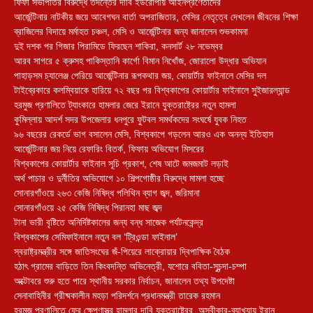
ফিফা সভাপতির বিরুদ্ধে তদন্তের দাবি ইউরোপীয় আইনপ্রণেতাদের
আর্জেন্টিনার নাটকীয় জয়ে আবেগঘন বার্তা অপরাজিতার, মেসির নেতৃত্বে দেখলেন জীবনের শিক্ষা
ব্রাজিলের বিদায়ে মর্মাহত চঞ্চল, মেসি ও আর্জেন্টিনার জন্য জানালেন শুভকামনা
দুই দশক পর গিজার পিরামিডে ফিরছেন শাকিরা, কনসার্ট ২৮ নভেম্বর
আরব সাগরে ৫ ক্রুসহ পাকিস্তানি কার্গো বিমান নিখোঁজ, জোরালো উদ্ধার অভিযান
পাহাড়সম চ্যালেঞ্জ পেরিয়ে আর্জেন্টিনার রূপকথার জয়, কোয়ার্টার ফাইনালে মেসির দল
টাইব্রেকারে কলম্বিয়াকে হারিয়ে ৭২ বছর পর বিশ্বকাপের কোয়ার্টার ফাইনালে সুইজারল্যান্ড
হরমুজ প্রণালিতে ট্যাংকারে হামলার জেরে ইরানে যুক্তরাষ্ট্রের নতুন হামলা
কুমিল্লায় আদর্শ সদর উপজেলার ধনপুরে ফুটবল সমর্থকদের সংঘর্ষে যুবক নিহত
৯৬ বছরের রেকর্ডে ভাগ বসালেন মেসি, বিশ্বকাপে গড়লেন আরও এক অনন্য ইতিহাস
আর্জেন্টিনার জয় নিয়ে রেফারিং বিতর্ক, ফিফায় অভিযোগ মিসরের
বিশ্বকাপের কোয়ার্টার ফাইনাল সূচি প্রকাশ, শেষ আটে জমজমাট লড়াই
অর্থ পাচার ও দুর্নীতির অভিযোগে ১০ শিল্পগোষ্ঠীর বিরুদ্ধে মামলা হচ্ছে
সোনারগাঁওয়ে ২৬৩ কেজি নিষিদ্ধ পলিথিন ব্যাগ জব্দ, জরিমানা
সোনারগাঁওয়ে ২৫ কেজি নিষিদ্ধ পিরানহা মাছ জব্দ
টানা ভারী বৃষ্টিতে অনির্দিষ্টকালের জন্য বন্ধ সাজেক পর্যটনকেন্দ্র
বিশ্বকাপের সেমিফাইনালে নতুন বল ‘ট্রিওন্ডা ফাইনাল’
স্বরাষ্ট্রমন্ত্রীর সঙ্গে জাতিসংঘের জঁ-পিয়েরে লাক্রোয়ার দ্বিপাক্ষিক বৈঠক
হঠাৎ গ্রামের বাড়িতে তিন কিংবদন্তি অভিনেত্রী, যশোরে ববিতা-সুচন্দা-চম্পা
অক্টোবরে শুরু হতে পারে স্থানীয় সরকার নির্বাচন, জানালেন তথ্য উপদেষ্টা
সেনাবাহিনীর গ্রীষ্মকালীন মহড়া পরিদর্শনে প্রধানমন্ত্রী তারেক রহমান
হরমুজ প্রণালিতে ফের ক্ষেপণাস্ত্র হামলার দাবি যুক্তরাষ্ট্রের, অস্বীকার-ব্যাখ্যায় ইরান