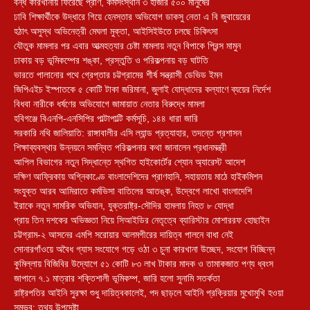
বন্ধ কারখানায় ফিরেছে প্রাণ, কর্মসংস্থান ৩ হাজার ৫০০ মানুষের
ঢাবি শিক্ষার্থীকে উদ্ধারে গিয়ে হেনস্তার অভিযোগ ডাকসু নেতা এ বি জুবায়েরের
হঠাৎ অসুস্থ অভিনেত্রী মেঘলা মুক্তা, আইসিইউতে চলছে চিকিৎসা
যৌতুক মামলার পর এবার আত্মহত্যার চেষ্টা মামলায় নতুন বিপাকে প্রিন্স মামুন
ঢাকায় বড় ভূমিকম্পের শঙ্কা, প্রস্তুতি ও পরিকল্পনায় বড় ঘাটতি
ভারতে পালানোর পথে গ্রেপ্তার চট্টগ্রামের শীর্ষ সন্ত্রাসী ডেভিড ইমন
জিপিএইচ ইস্পাতকে ৫ কোটি টাকা জরিমানা, জুলাই যোদ্ধাদের কল্যাণে ব্যয়ের নির্দেশ
বিধবা নারীকে ধর্ষণের অভিযোগে জামায়াত নেতার বিরুদ্ধে মামলা
হবিগঞ্জে বিএনপি-এনসিপির পাল্টাপাল্টি কর্মসূচি, ১৪৪ ধারা জারি
সরকারি নথি জালিয়াতি: রাঙ্গাবালীর এসি ল্যান্ড প্রত্যাহার, তদন্তে প্রশাসন
শিক্ষাব্যবস্থার উন্নয়নে সমন্বিত পরিকল্পনার কথা জানালেন প্রধানমন্ত্রী
আপিল বিভাগের নতুন সিদ্ধান্তে স্থগিত হাইকোর্টের শ্যোন অ্যারেস্ট আদেশ
দক্ষিণ আফ্রিকায় অগ্নিকাণ্ডে বাংলাদেশিদের প্রাণহানি, সহায়তায় মাঠে হাইকমিশন
সংযুক্ত আরব আমিরাতে কর্মভিসা বাতিলের আতঙ্ক, উদ্বেগে লাখো বাংলাদেশি
ইরাকে নতুন সামরিক অভিযান, যুক্তরাষ্ট্র-সৌদির হামলায় নিহত ৮ যোদ্ধা
প্রায় তিন দশকের অভিজ্ঞতা নিয়ে সিআইডির নেতৃত্বে ব্যারিস্টার মোশাররফ হোছাইন
চট্টগ্রাম-২ আসনের এমপি সরোয়ার আলমগীরের দায়িত্ব পালনে বাধা নেই
সোনারগাঁওয়ে অবৈধ গ্যাস সংযোগে গড়ে ওঠা ৩ চুনা কারখানা উচ্ছেদ, সংযোগ বিচ্ছিন্ন
কুমিল্লায় বিজিবির উদ্যোগে ৫১ কোটি ৮৩ লাখ টাকার মাদক ও তামাকজাত পণ্য ধ্বংস
জাপানে ৭.১ মাত্রার শক্তিশালী ভূমিকম্প, জারি হলো সুনামি সতর্কতা
রাষ্ট্রপতির আইনি সুরক্ষা শুধু দায়িত্বকালেই, পদ ছাড়লে আইনি প্রক্রিয়ার মুখোমুখি হওয়া
সম্ভব: তথ্য উপদেষ্টা