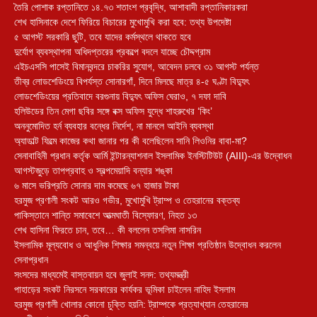
তৈরি পোশাক রপ্তানিতে ১৪.৭৩ শতাংশ প্রবৃদ্ধি, আশাবাদী রপ্তানিকারকরা
শেখ হাসিনাকে দেশে ফিরিয়ে বিচারের মুখোমুখি করা হবে: তথ্য উপদেষ্টা
৫ আগস্ট সরকারি ছুটি, তবে যাদের কর্মস্থলে থাকতে হবে
দুর্যোগ ব্যবস্থাপনা অধিদপ্তরের প্রকল্পে বদলে যাচ্ছে চৌদ্দগ্রাম
এইচএসসি পাসেই বিমানবন্দরে চাকরির সুযোগ, আবেদন চলবে ৩১ আগস্ট পর্যন্ত
তীব্র লোডশেডিংয়ে বিপর্যস্ত সোনারগাঁ, দিনে মিলছে মাত্র ৪-৫ ঘণ্টা বিদ্যুৎ
লোডশেডিংয়ের প্রতিবাদে বরগুনায় বিদ্যুৎ অফিস ঘেরাও, ৭ দফা দাবি
হলিউডের তিন মেগা ছবির সঙ্গে বক্স অফিস যুদ্ধে শাহরুখের ‘কিং’
অননুমোদিত হর্ন ব্যবহার বন্ধের নির্দেশ, না মানলে আইনি ব্যবস্থা
অ্যাডাল্ট ফিল্মে কাজের কথা জানার পর কী বলেছিলেন সানি লিওনির বাবা-মা?
সেনাবাহিনী প্রধান কর্তৃক আর্মি ইন্টারন্যাশনাল ইসলামিক ইনস্টিটিউট (AIII)-এর উদ্বোধন
আগস্টজুড়ে তাপপ্রবাহ ও স্বল্পমেয়াদি বন্যার শঙ্কা
৬ মাসে ভরিপ্রতি সোনার দাম কমেছে ৬৭ হাজার টাকা
হরমুজ প্রণালী সংকট আরও গভীর, মুখোমুখি ট্রাম্প ও তেহরানের বক্তব্য
পাকিস্তানে শান্তি সমাবেশে আত্মঘাতী বিস্ফোরণ, নিহত ১৩
শেখ হাসিনা ফিরতে চান, তবে… কী বললেন তসলিমা নাসরিন
ইসলামিক মূল্যবোধ ও আধুনিক শিক্ষার সমন্বয়ে নতুন শিক্ষা প্রতিষ্ঠান উদ্বোধন করলেন
সেনাপ্রধান
সংসদের মাধ্যমেই বাস্তবায়ন হবে জুলাই সনদ: তথ্যমন্ত্রী
পাহাড়ের সংকট নিরসনে সরকারের কার্যকর ভূমিকা চাইলেন নাহিদ ইসলাম
হরমুজ প্রণালী খোলার কোনো চুক্তি হয়নি: ট্রাম্পকে প্রত্যাখ্যান তেহরানের