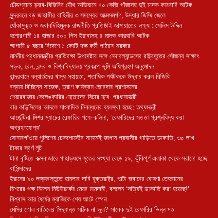
চৌদ্দগ্রামে র‌্যাব-বিজিবির যৌথ অভিযানে ৭০ কেজি গাঁজাসহ দুই মাদক কারবারি আটক
সুন্দরবনে বড় জাহাঙ্গীর বাহিনীর ৩ সদস্যের আত্মসমর্পণ, উদ্ধার জিম্মি জেলে
ধোঁকামুক্ত ও জবাবদিহিমূলক রাজনীতি প্রতিষ্ঠাই জামায়াতের লক্ষ্য : সেলিম উদ্দিন
যশোরগামী ১৪ হাজার ৫০০ পিস ইয়াবাসহ ৪ মাদক কারবারি আটক
আগামী ৫ বছরে বিদেশে ১ কোটি দক্ষ কর্মী পাঠাবে সরকার
মাননীয় প্রধানমন্ত্রীর প্রতিরক্ষা উপদেষ্টার সঙ্গে নেদারল্যান্ডসের রাষ্ট্রদূতের সৌজন্য সাক্ষাৎ
সড়ক, রেল, বন্দর ও বিশ্ববিদ্যালয় প্রকল্পে ভূমি অধিগ্রহণ অনুমোদন
বান্দরবানে বন্যার্তদের খাদ্য সহায়তা, শতাধিক পর্যটককে উদ্ধার করল বিজিবি
বন্যায় বিচ্ছিন্ন সাজেক, ত্রাণ কার্যক্রম জোরদার প্রশাসনের
শেয়ারবাজার কেলেঙ্কারির হোতাদের বিচার হবে: প্রধানমন্ত্রী
বার কাউন্সিলের আদলে সাংবাদিক নিবন্ধনের ব্যবস্থা হচ্ছে: তথ্যমন্ত্রী
আর্জেন্টিনা-মিশর ম্যাচের রেফারির পক্ষে কলিনা, ‘রেফারিদের সততা প্রশ্নবিদ্ধ করা
অগ্রহণযোগ্য’
সোনারগাঁওয়ে পুলিশের চেকপোস্টের সামনেই জাপান প্রবাসীর গাড়িতে ডাকাতি, ৩০ লাখ
টাকার স্বর্ণ লুট
টানা বৃষ্টিতে কক্সবাজারে পাহাড়ধসে মৃতের সংখ্যা বেড়ে ১৯, ঝুঁকিপূর্ণ এলাকা থেকে সরানো হচ্ছে
বাসিন্দাদের
ইরানের ৯০ লক্ষ্যবস্তুতে হামলার দাবি যুক্তরাষ্ট্র, পাল্টা জবাবের ঘোষণা তেহরানের
মিশরের পক্ষ নিলেন নিউইয়র্কের মেয়র মামদানী, বললেন ‘সত্যিই ডাকাতি করা হয়েছে!’
বিশ্বাস আর ধৈর্যের ম্যাজিকে শেষ আটে স্পেন
মেসির গোল বাতিলের সিদ্ধান্ত সঠিক না ভুল? সাবেক দুই রেফারির ভিন্ন মত