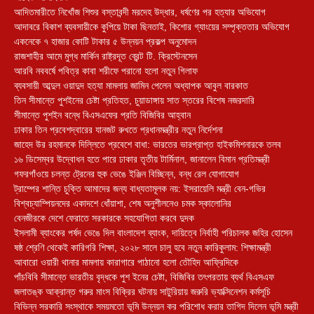
আদিতমারীতে নিখোঁজ শিশুর বস্তাবন্দী মরদেহ উদ্ধার, ধর্ষণের পর হত্যার অভিযোগ
আদাবরে বিকাশ ব্যবসায়ীকে কুপিয়ে টাকা ছিনতাই, কিশোর গ্যাংয়ের সম্পৃক্ততার অভিযোগ
একনেকে ৭ হাজার কোটি টাকার ৫ উন্নয়ন প্রকল্প অনুমোদন
রাজশাহীর আমে মুগ্ধ মার্কিন রাষ্ট্রদূত ব্রেন্ট টি. ক্রিস্টেনসেন
আরবি নববর্ষে পবিত্র কাবা শরীফে পরানো হলো নতুন গিলাফ
ব্যবসায়ী আব্দুল ওয়াদুদ হত্যা মামলায় জামিন পেলেন অধ্যাপক আবুল বারকাত
তিন সীমান্তে পুশইনের চেষ্টা প্রতিহত, চুয়াডাঙ্গায় সাত স্তরের বিশেষ নজরদারি
সীমান্তে পুশইন বন্ধে বিএসএফের প্রতি বিজিবির আহ্বান
ঢাকার তিন প্রবেশদ্বারের যানজট রুখতে প্রধানমন্ত্রীর নতুন নির্দেশনা
জাহেদ উর রহমানকে দিল্লিতে প্রবেশে বাধা: ভারতের ভারপ্রাপ্ত হাইকমিশনারকে তলব
১৬ ডিসেম্বর উদ্বোধন হতে পারে ঢাকার তৃতীয় টার্মিনাল, জানালেন বিমান প্রতিমন্ত্রী
গফরগাঁওয়ে চলন্ত ট্রেনের হুক ভেঙে ইঞ্জিন বিচ্ছিন্ন, বন্ধ রেল যোগাযোগ
ট্রাম্পের শান্তি চুক্তি আমাদের জন্য বাধ্যতামূলক নয়: ইসরায়েলি মন্ত্রী বেন-গভির
বিশ্বচ্যাম্পিয়নদের একাদশে ধোঁয়াশা, শেষ অনুশীলনেও চমক স্কালোনির
বেনজীরকে দেশে ফেরাতে সরকারকে সহযোগিতা করবে দুদক
ইসলামী ব্যাংকের পর্ষদ ভেঙে দিল বাংলাদেশ ব্যাংক, দায়িত্বে নির্বাহী পরিচালক জহির হোসেন
ষষ্ঠ শ্রেণি থেকেই কারিগরি শিক্ষা, ২০২৮ সালে চালু হবে নতুন কারিকুলাম: শিক্ষামন্ত্রী
আবারো ওয়ারী থানার মামলায় কারাগারে পাঠানো হলো তৌহিদ আফ্রিদিকে
পাঁচবিবি সীমান্তে ভারতীয় বৃদ্ধকে পুশ ইনের চেষ্টা, বিজিবির তৎপরতায় ব্যর্থ বিএসএফ
জলাতঙ্ক আক্রান্ত গরুর মাংস বিক্রির ঘটনায় সাটুরিয়ায় জরুরি ভ্যাক্সিনেশন কর্মসূচি
বিভিন্ন সরকারি সংস্থাকে সময়মতো ভূমি উন্নয়ন কর পরিশোধ করার তাগিদ দিলেন ভূমি মন্ত্রী