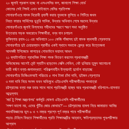
২০ জুলাই প্রকাশ হচ্ছে না এসএসসির ফল, জানালো শিক্ষা বোর্ড
কোলের সেই শিশুই এখন ফাইনালে মেসির প্রতিপক্ষ
সোনারগাঁওয়ে মাদক বিরোধী র‌্যালী করায় যুবককে কুপিয়ে ও পিটিয়ে জখম
নিহত ফায়ার সার্ভিসের ডুবুরি সাদিক, উদ্ধার অভিযান শেষে মরদেহ উদ্ধার
সোনারগাঁওয়ে জুলাই বিপ্লবের শহীদদের স্মরণে স্মরণ সভা অনুষ্ঠিত
উত্তরায় সড়ক অবরোধে শিক্ষার্থীরা, বন্ধ যান চলাচল
কুমিল্লায় র‍্যাব-১১ এর অভিযানে ১০০ কেজি গাঁজাসহ দুই মাদক ব্যবসায়ী গ্রেফতার
সোনারগাঁয়ে দুই চেয়ারম্যান প্রার্থীর একই স্থানে সভাকে কেন্দ্র করে উত্তেজনা
আদমজী ইপিজেডে কাপড়ের গোডাউনে ভয়াবহ আগুন
২১ ক্যাটাগরিতে প্রাথমিক শিক্ষা পদক বিতরণ করলেন প্রধানমন্ত্রী
অভিষেকের আগেই সেন্ট স্যাটিন ছাড়লেন লেক্সি লেভিন, নেট দুনিয়ায় তুমুল আলোচনা
ভারী বর্ষণে বন্যা-জলাবদ্ধতা: পরিকল্পনাহীন উন্নয়নই দুর্ভোগ বাড়াচ্ছে
সোনারগাঁয়ে ডিজিএফআই পরিচয়ে ৫ লাখ টাকা চাঁদা দাবি, দুইজন গ্রেপ্তার
৩ দফা দাবি নিয়ে সংসদ ভবন অভিমুখে এইচএসসি পরীক্ষার্থীদের পদযাত্রা
চট্টগ্রামের বন্যা শুরু হবার সাথে সাথে প্রতিমন্ত্রী হজ্বে আর প্রধানমন্ত্রী বরিশালে–হাসনাত
আব্দুল্লাহ
‘মার্চ টু শিক্ষা মন্ত্রণালয়’ কর্মসূচি ঘোষণা এইচএসসি পরীক্ষার্থীদের
‘লক্ষণ ভালো নয়, এদের খুঁটির জোর কোথায়?’— চট্টগ্রামের হামলা নিয়ে জামায়াত আমির
পদার্থবিজ্ঞানের ভুল ৬ ও ৭ নম্বর প্রশ্নে পূর্ণ নম্বর পাবে পরীক্ষার্থীরা
পড়ার টেবিলে ফিরতে শিক্ষার্থীদের প্রতি শিক্ষামন্ত্রীর আহ্বান, ক্ষতিগ্রস্তদের পুনঃপরীক্ষার
আশ্বাস