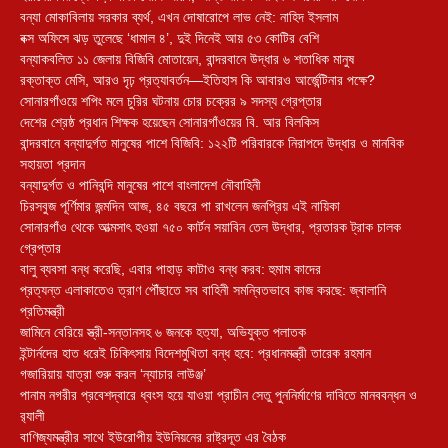
বন্যা মোকাবিলায় সরকার ব্যর্থ, এখন দোষারোপে লাভ নেই: নাহিদ ইসলাম
বক্স অফিসে ঝড় তুলেছে ‘ধামাল ৪’, দুই দিনেই আয় ৫৩ কোটির বেশি
বন্যাকবলিত ১১ জেলায় বিজিবি মোতায়েন, বান্দরবানে উদ্ধার ৬ শতাধিক মানুষ
রক্তাক্ত মেসি, আরও দৃঢ় প্রত্যাবর্তন—ইতিহাস কি আবারও আর্জেন্টিনার পক্ষে?
সোনারগাঁওয়ে শপিং মলে চুরির ঘটনায় চোর চক্রের ৯ সদস্য গ্রেপ্তার
দেশের শ্রেষ্ঠ প্রধান শিক্ষক হয়েছেন সোনারগাঁওয়ের বি. আর বিলকিস
বান্দরবানে বন্যাদুর্গত মানুষের পাশে বিজিবি: ১২২টি পরিবারকে নিরাপদে উদ্ধার ও মানবিক
সহায়তা প্রদান
বন্যাদুর্গত ও পানিবন্দি মানুষের পাশে বাংলাদেশ নৌবাহিনী
চিরসবুজ পূর্ণিমার জন্মদিন আজ, ৪৫ বছরে পা রাখলেন জনপ্রিয় এই নায়িকা
সোনারগাঁও থেকে আত্মসাৎ হওয়া ৭৫০ কার্টন সয়াবিন তেল উদ্ধার, প্রতারক ট্রাক চালক
গ্রেপ্তার
বালু ব্যবসা বন্ধ করেছি, এবার পাহাড় কাটাও বন্ধ করব: হুমাম কাদের
প্রত্যন্ত এলাকাতেও ত্রাণ পৌঁছাতে সব বাহিনী সমন্বিতভাবে কাজ করছে: জ্বালানি
প্রতিমন্ত্রী
জামিনে বেরিয়ে স্ত্রী-সন্তানসহ ৬ জনকে হত্যা, অভিযুক্ত পলাতক
ইন্টার্নদের হাত ধরেই চিকিৎসায় বিদেশমুখিতা বন্ধ হবে: প্রধানমন্ত্রী তারেক রহমান
গজারিয়ায় যাত্রা শুরু করল ‘ন্যাচার লাউঞ্জ’
পানাম নগরীর প্রবেশদ্বারে ধ্বংস হয়ে যাওয়া প্রাচীন সেতু পুননির্মাণের দাবিতে মানববন্ধন ও
র‌্যালী
বাণিজ্যমন্ত্রীর সাথে ইউরোপীয় ইউনিয়নের রাষ্ট্রদূত এর বৈঠক