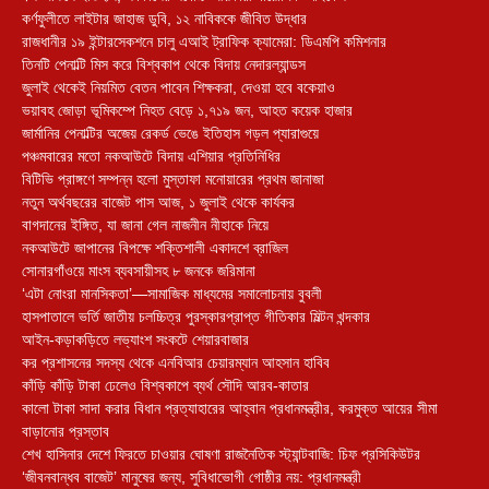
কর্ণফুলীতে লাইটার জাহাজ ডুবি, ১২ নাবিককে জীবিত উদ্ধার
রাজধানীর ১৯ ইন্টারসেকশনে চালু এআই ট্রাফিক ক্যামেরা: ডিএমপি কমিশনার
তিনটি পেনাল্টি মিস করে বিশ্বকাপ থেকে বিদায় নেদারল্যান্ডস
জুলাই থেকেই নিয়মিত বেতন পাবেন শিক্ষকরা, দেওয়া হবে বকেয়াও
ভয়াবহ জোড়া ভূমিকম্পে নিহত বেড়ে ১,৭১৯ জন, আহত কয়েক হাজার
জার্মানির পেনাল্টির অজেয় রেকর্ড ভেঙে ইতিহাস গড়ল প্যারাগুয়ে
পঞ্চমবারের মতো নকআউটে বিদায় এশিয়ার প্রতিনিধির
বিটিভি প্রাঙ্গণে সম্পন্ন হলো মুস্তাফা মনোয়ারের প্রথম জানাজা
নতুন অর্থবছরের বাজেট পাস আজ, ১ জুলাই থেকে কার্যকর
বাগদানের ইঙ্গিত, যা জানা গেল নাজনীন নীহাকে নিয়ে
নকআউটে জাপানের বিপক্ষে শক্তিশালী একাদশে ব্রাজিল
সোনারগাঁওয়ে মাংস ব্যবসায়ীসহ ৮ জনকে জরিমানা
‘এটা নোংরা মানসিকতা’—সামাজিক মাধ্যমের সমালোচনায় বুবলী
হাসপাতালে ভর্তি জাতীয় চলচ্চিত্র পুরস্কারপ্রাপ্ত গীতিকার মিল্টন খন্দকার
আইন-কড়াকড়িতে লভ্যাংশ সংকটে শেয়ারবাজার
কর প্রশাসনের সদস্য থেকে এনবিআর চেয়ারম্যান আহসান হাবিব
কাঁড়ি কাঁড়ি টাকা ঢেলেও বিশ্বকাপে ব্যর্থ সৌদি আরব-কাতার
কালো টাকা সাদা করার বিধান প্রত্যাহারের আহ্বান প্রধানমন্ত্রীর, করমুক্ত আয়ের সীমা
বাড়ানোর প্রস্তাব
শেখ হাসিনার দেশে ফিরতে চাওয়ার ঘোষণা রাজনৈতিক স্ট্যান্টবাজি: চিফ প্রসিকিউটর
‘জীবনবান্ধব বাজেট’ মানুষের জন্য, সুবিধাভোগী গোষ্ঠীর নয়: প্রধানমন্ত্রী