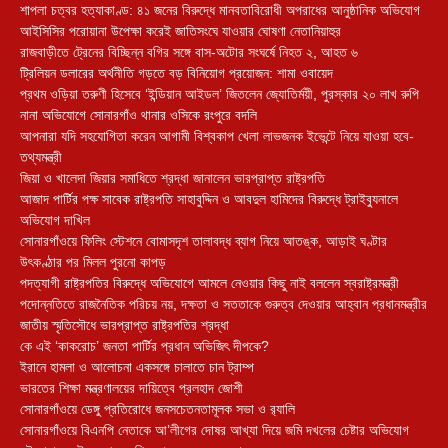
শাপলা চত্বর হত্যাকাণ্ড: ৪১ জনের বিরুদ্ধে মানবতাবিরোধী অপরাধের আনুষ্ঠানিক অভিযোগ
আইসিসির পরোয়ানা উপেক্ষা করেই জাতিসংঘে যাওয়ার ঘোষণা নেতানিয়াহুর
রাজবাড়ীতে ট্রেনের বিচ্ছিন্ন বগির সঙ্গে বাস-অটোর সংঘর্ষে নিহত ২, আহত ৬
ট্রিলিয়ন ডলারের অর্থনীতি গড়তে বড় বিনিয়োগ প্রয়োজন: শামা ওবায়েদ
প্রথম ওড়িয়া তরুণী হিসেবে ‘ইন্ডিয়ান আইডল’ জিতলেন জ্যোতির্ময়ী, পুরস্কার ২০ লাখ রুপি
নানা অভিযোগে সোনারগাঁও থানার ওসিকে রংপুরে বদলি
আপনারা যদি সহযোগিতা করেন আগামী বিশ্বকাপ খেলা লাভজনক ইভেন্টে নিয়ে যাওয়া হবে-
তথ্যমন্ত্রী
জিয়া ও খালেদা জিয়ার সমাধিতে শ্রদ্ধা জানালেন ভারপ্রাপ্ত রাষ্ট্রপতি
আজাদ পার্টির পক্ষ সাবেক রাষ্ট্রপতি সাহাবুদ্দিন ও আবদুল হামিদের বিরুদ্ধে ট্রাইব্যুনালে
অভিযোগ দাখিল
সোনারগাঁওয়ে ফিলিং স্টেশনে বোমাসদৃশ তালাবদ্ধ ব্যাগ নিয়ে আতঙ্ক, আড়াই ঘণ্টার
উৎকণ্ঠার পর মিলল পুরনো কাপড়
পদত্যাগী রাষ্ট্রপতির বিরুদ্ধে অভিযোগে আমলে নেওয়ার কিছু নাই বললেন স্বরাষ্ট্রমন্ত্রী
পদোন্নতিতে রাজনৈতিক পরিচয় নয়, দক্ষতা ও সততাকে গুরুত্ব দেওয়ার আহ্বান প্রধানমন্ত্রীর
জাতীয় স্মৃতিসৌধে ভারপ্রাপ্ত রাষ্ট্রপতির শ্রদ্ধা
কে এই ‘কাকরোচ’ জনতা পার্টির প্রধান অভিজিৎ দীপকে?
ইরানে হামলা ও আলোচনা একসঙ্গে চালাতে চান ট্রাম্প
ভারতের শিক্ষা মন্ত্রণালয়ের দায়িত্বে প্রলহাদ জোশী
সোনারগাঁওয়ে ডেঙ্গু প্রতিরোধে জনসচেতনতামূলক সভা ও র‍্যালি
সোনারগাঁওয়ে বিএনপি নেতাকে আ’লীগের দোষর আখ্যা দিয়ে জমি দখলের চেষ্টার অভিযোগ