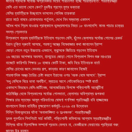
জাতীয় স্বার্থকে সর্বোচ্চ অগ্রাধিকার দিয়েই পরিচালিত হচ্ছে পররাষ্ট্রনীতি: পররাষ্ট্রমন্ত্রী
মেসি এত ভালো খেলে কেন? বুবলীর প্রশ্নে মুগ্ধ ভক্তরা
মেসির হ্যাটট্রিকে উচ্ছ্বাসে ভাসলেন শোবিজ তারকারা
রাতে মাঠে নামবে রোনালদোর পর্তুগাল, দেখে নিন সম্ভাব্য একাদশ
‎অবৈধ পথে গ্রিস যাওয়ার প্রাক্কালে ভূমধ্যসাগরে নিহত ১৮ বাংলাদেশি: মানব পাচার চক্রের
সদস্য গ্রেফতার
বিশ্বকাপে প্রথম হ্যাটট্রিকে ইতিহাস গড়লেন মেসি, ছুঁলেন ক্লোসার সর্বোচ্চ গোলের রেকর্ড
ইরান চুক্তি দ্রুতই আসছে, পরমাণু অস্ত্রে নিষেধাজ্ঞার কথা জানালেন ট্রাম্প
জোড়া গোলে নতুন উচ্চতায় এমবাপে, ফ্রান্সকে জিতিয়ে গড়লেন ইতিহাস
২৬ বছরের অপেক্ষার অবসান, হালান্ডের জোড়া গোলে বিশ্বকাপ মিশন শুরু নরওয়ের
বাজেটে কারিগরি শিক্ষায় ১৮ হাজার কোটি টাকা, জবি নিয়ে ইতিবাচক বার্তা
মেসির চোখের জলে বেদনার গল্প, কান্নার কারণ জানালেন নিজেই
পারমাণবিক অস্ত্র তৈরির চেষ্টা করলে ইরানের ওপর ‘নরক নেমে আসবে’: ট্রাম্প
‘শুধু মেসিকে ঘিরে ভাবা অর্থহীন’, ম্যাচের আগে পেটকোভিচের স্পষ্ট বার্তা
একাদশে ফিরছেন মেসি-মার্টিনেজ, আলজেরিয়ার বিপক্ষে শক্তিশালী আর্জেন্টিনা
কাঠমিস্ত্রি থেকে বিশ্বকাপের সর্বোচ্চ গোলদাতা, ক্লোসার অবিশ্বাস্য রূপকথা
শিক্ষার চার স্তম্ভে আমূল পরিবর্তনের ঘোষণা গণশিক্ষা প্রতিমন্ত্রী ববি হাজ্জাজের
বাংলাদেশ বিমান বাহিনীর বৃক্ষরোপণ কর্মসূচি-২০২৬ এর উদ্বোধন
দিল্লি বিমানবন্দরের ঘটনা ‘অনাকাঙ্ক্ষিত ও দুঃখজনক’: পররাষ্ট্রমন্ত্রী
দুদক পুনর্গঠনে শিগগিরই সার্চ কমিটি, শক্তিশালী কমিশনের আশ্বাস স্বরাষ্ট্রমন্ত্রীর
দিল্লির ঘটনা দ্বিপাক্ষিক সম্পর্কে প্রভাব ফেলবে না, বেনজীরকে ফেরানোর প্রক্রিয়া শুরু:
জাহেদ উর রহমান