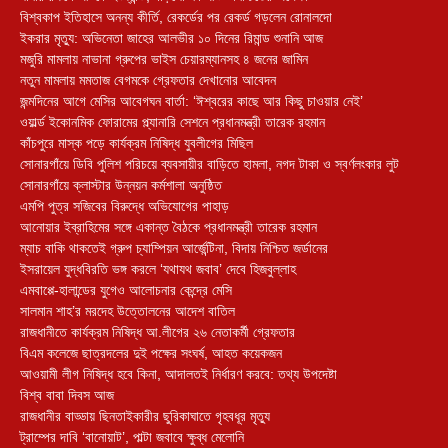
বিশ্বকাপ ইতিহাসে অনন্য কীর্তি, রেকর্ডের পর রেকর্ড গড়লেন রোনালদো
ইকরার মৃত্যু: অভিনেতা জাহের আলভীর ১০ দিনের রিমান্ড শুনানি আজ
মজুরি মামলায় নাভানা গ্রুপের ভাইস চেয়ারম্যানসহ ৪ জনের জামিন
নতুন মামলায় মমতাজ বেগমকে গ্রেফতার দেখানোর আবেদন
জন্মদিনের আগে মেসির আবেগঘন বার্তা: ‘ঈশ্বরের কাছে আর কিছু চাওয়ার নেই’
ওয়ার্ল্ড ইকোনমিক ফোরামের প্ল্যানারি সেশনে প্রধানমন্ত্রী তারেক রহমান
কাঁচপুরে মাস্ক পড়ে কার্যক্রম নিষিদ্ধ যুবলীগের মিছিল
সোনারগাঁয়ে ডিবি পুলিশ পরিচয়ে ব্যবসায়ীর বাড়িতে হামলা, নগদ টাকা ও স্বর্ণলংকার লুট
সোনারগাঁয়ে ক্লাস্টার উন্নয়ন কর্মশালা অনুষ্ঠিত
এমপি পুত্র সজিবের বিরুদ্ধে অভিযোগের পাহাড়
আনোয়ার ইব্রাহিমের সঙ্গে একান্ত বৈঠকে প্রধানমন্ত্রী তারেক রহমান
ম্যাচ বাকি থাকতেই গ্রুপ চ্যাম্পিয়ন আর্জেন্টিনা, বিদায় নিশ্চিত জর্ডানের
ইসরায়েল যুদ্ধবিরতি ভঙ্গ করলে ‘যথাযথ জবাব’ দেবে হিজবুল্লাহ
এমবাপ্পে-হালান্ডের যুগেও আলোচনার কেন্দ্রে মেসি
সালমান শাহ’র মরদেহ উত্তোলনের আদেশ বাতিল
রাজধানীতে কার্যক্রম নিষিদ্ধ আ.লীগের ২৬ নেতাকর্মী গ্রেফতার
বিএম কলেজে ছাত্রদলের দুই পক্ষের সংঘর্ষ, আহত কয়েকজন
আওয়ামী লীগ নিষিদ্ধ হবে কিনা, আদালতই নির্ধারণ করবে: তথ্য উপদেষ্টা
বিশ্ব বাবা দিবস আজ
রাজধানীর বাড্ডায় ছিনতাইকারীর ছুরিকাঘাতে গৃহবধূর মৃত্যু
ট্রাম্পের দাবি ‘বানোয়াট’, পাল্টা জবাবে ক্ষুব্ধ মেলোনি