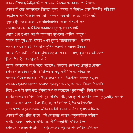
সোনারগাঁওয়ে চুরি-ছিনতাই ও মাদকের বিরুদ্ধে মানববন্ধন ও বিক্ষোভ
সোনারগাঁওয়ের জলাবদ্ধতা নিরসনে দ্রুত পদক্ষেপের নির্দেশ– ঢাকা বিভাগীয় কমিশনার
সন্তানকে সম্পত্তি দিলেও ভোগ-দখল থাকবে বাবা-মায়ের: আইনমন্ত্রী
যুক্তরাষ্ট্র থেকে আরও ২৩ বাংলাদেশিকে ফেরত পাঠানো হলো
এমবোলোর লাল কার্ড নিয়ে প্রথমবার মুখ খুললেন রেফারি
মেয়াদ শেষ হওয়ার আগেই ন্যাশনাল ব্যাংকের এমডির পদত্যাগ
‘আগে যারা ঘুষ খেত, তারাই এখন জুলাই আন্দোলনকারী’ : ফখরুল
অবসরে যাওয়ার দুই দিন আগে পুলিশ কর্মকর্তার মরদেহ উদ্ধার
খাবার দিতে দেরি, ভাবিকে কুপিয়ে হত্যার পর মাথা গাছে ঝুলানোর অভিযোগ
ডিএমপির তিন থানার ওসি বদলি
জুলাই পদযাত্রায় অংশ নিতে সিলেটে পৌঁছেছেন এনসিপির কেন্দ্রীয় নেতারা
সোনারগাঁওয়ে তিন গ্রামে শিয়ালের কামড়ে নারী,শিশুসহ আহত ১৫
দুদকের সচিব হলেন মো. সাইদুর রহমান খান, পিএসসিতে ফজলুর রহমান
তারেক রহমানকে স্বাগত জানাতে প্রস্তুত ভারত, জানালেন দীনেশ ত্রিবেদী
দিনে ১৮ ঘণ্টা কাজ করে দৃষ্টান্ত স্থাপন করেছেন প্রধানমন্ত্রী: মির্জা ফখরুল
ঢাকায় আসছেন মার্কিন বিশেষ দূত সার্জিও গোর, গুরুত্ব পাচ্ছে বাংলাদেশ–যুক্তরাষ্ট্র সম্পর্ক
দেশে ৪৫ লাখ মামলা বিচারাধীন, বড় পরিবর্তনের ইঙ্গিত আইনমন্ত্রীর
বাংলাদেশের নতুন ওয়ানডে অধিনায়ক লিটন দাস, দায়িত্ব হারালেন মিরাজ
সোনারগাঁওয়ে খাসির মাংসে পানি মেশানোর অপরাধে ব্যবসায়ীকে জরিমানা
যশোর থেকে গ্রেপ্তার চট্টগ্রামের শীর্ষ ‘সন্ত্রাসী’ ডেভিড ইমন
সোহমের বিরুদ্ধে প্রতারণা, বিশ্বাসভঙ্গ ও প্রাণনাশের হুমকির অভিযোগ