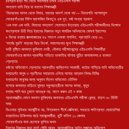
চট্টগ্রাম ছাড়া সব বোর্ডে যথাসময়ে চলবে এইচএসসি পরীক্ষা
পদত্যাগ দাবি নিয়ে যা বললেন শিক্ষামন্ত্রী
‘বিচারকের আসন থেকে বিদায়, ন্যায়ের আদর্শ থেকে নয়’— বিচারপতি আশফাকুল
সোনারগাঁওয়ের লিটল ম্যাগাজিন কিনতু’র এক যুগ, বর্ষা সংখ্যা প্রকাশ
‘এক দফা এক দাবি, মিলনের পদত্যাগ’ স্লোগানে উত্তরায় এইচএসসি পরীক্ষার্থীদের বিক্ষোভ
কংগ্রেসকে চিঠি দিয়ে ইরানের বিরুদ্ধে নতুন সামরিক অভিযানের ঘোষণা ট্রাম্পের
৮ দিনের বন্যায় কক্সবাজারের ৪৯ শতাংশ এলাকা প্লাবিত, প্রাণহানি বেড়ে ৩২
‘ফার্মের মুরগি’ মন্তব্য ঘিরে বিতর্ক, সমালোচনার মুখে শিক্ষামন্ত্রী
ভারী বৃষ্টিতে জলমগ্ন কুমিল্লা নগরী, নৌকায় পরীক্ষাকেন্দ্রে এইচএসসি শিক্ষার্থীরা
সোনারগাঁওয়ে জাপান প্রবাসীর গাড়িতে ডাকাতির ঘটনায় লুন্ঠিত মালামালসহ ৪ ডাকাত
গ্রেপ্তার
ধর্ষণের অভিযোগে গ্রেপ্তার শ্রাবন্তীর ব্যক্তিগত সহকারী, কঠোর শাস্তির দাবি অভিনেত্রীর
বন্যাদুর্গত মানুষ ও প্রাণীদের সহায়তায় এগিয়ে আসার আহ্বান নিলয়-হিমির
বন্যাদুর্গত মানুষের জন্য অনুদান দিলেন অভিনেতা তৌসিফ
যশোরে জলাবদ্ধ বাড়িতে ঘুমন্ত স্কুলছাত্রীকে সাপের কামড়, মৃত্যু
বন্যার পানি ঘরে ঢুকলে আতঙ্ক নয়, আগে করুন এই ৭ কাজ
প্রধানমন্ত্রীর ফোনে বদলাল কুমিল্লার জলাবদ্ধ এইচএসসি পরীক্ষা কেন্দ্র, বাড়ল ৩০ মিনিট
সময়
ভিএআর সুবিধায় আর্জেন্টিনা নয়, বিশ্বকাপে শীর্ষে মেক্সিকো; সবচেয়ে ক্ষতিগ্রস্ত ক্রোয়েশিয়া
বন্যার্তদের চিকিৎসায় মাঠে স্বাস্থ্যকর্মীরা, ছুটি বাতিল ১১ জেলায়
সোনারগাঁওয়ে বাবা ছেলেকে কুপিয়ে জখম
ইরানের বিরুদ্ধে কড়া বার্তা সৌদি আরব, আন্তর্জাতিক আইন লঙ্ঘনের অভিযোগ