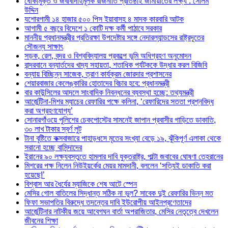
ধোঁকামুক্ত ও জবাবদিহিমূলক রাজনীতি প্রতিষ্ঠাই জামায়াতের লক্ষ্য : সেলিম
উদ্দিন
যশোরগামী ১৪ হাজার ৫০০ পিস ইয়াবাসহ ৪ মাদক কারবারি আটক
আগামী ৫ বছরে বিদেশে ১ কোটি দক্ষ কর্মী পাঠাবে সরকার
মাননীয় প্রধানমন্ত্রীর প্রতিরক্ষা উপদেষ্টার সঙ্গে নেদারল্যান্ডসের রাষ্ট্রদূতের
সৌজন্য সাক্ষাৎ
সড়ক, রেল, বন্দর ও বিশ্ববিদ্যালয় প্রকল্পে ভূমি অধিগ্রহণ অনুমোদন
বান্দরবানে বন্যার্তদের খাদ্য সহায়তা, শতাধিক পর্যটককে উদ্ধার করল বিজিবি
বন্যায় বিচ্ছিন্ন সাজেক, ত্রাণ কার্যক্রম জোরদার প্রশাসনের
শেয়ারবাজার কেলেঙ্কারির হোতাদের বিচার হবে: প্রধানমন্ত্রী
বার কাউন্সিলের আদলে সাংবাদিক নিবন্ধনের ব্যবস্থা হচ্ছে: তথ্যমন্ত্রী
আর্জেন্টিনা-মিশর ম্যাচের রেফারির পক্ষে কলিনা, ‘রেফারিদের সততা প্রশ্নবিদ্ধ
করা অগ্রহণযোগ্য’
সোনারগাঁওয়ে পুলিশের চেকপোস্টের সামনেই জাপান প্রবাসীর গাড়িতে ডাকাতি,
৩০ লাখ টাকার স্বর্ণ লুট
টানা বৃষ্টিতে কক্সবাজারে পাহাড়ধসে মৃতের সংখ্যা বেড়ে ১৯, ঝুঁকিপূর্ণ এলাকা থেকে
সরানো হচ্ছে বাসিন্দাদের
ইরানের ৯০ লক্ষ্যবস্তুতে হামলার দাবি যুক্তরাষ্ট্র, পাল্টা জবাবের ঘোষণা তেহরানের
মিশরের পক্ষ নিলেন নিউইয়র্কের মেয়র মামদানী, বললেন ‘সত্যিই ডাকাতি করা
হয়েছে!’
বিশ্বাস আর ধৈর্যের ম্যাজিকে শেষ আটে স্পেন
মেসির গোল বাতিলের সিদ্ধান্ত সঠিক না ভুল? সাবেক দুই রেফারির ভিন্ন মত
ফিফা সভাপতির বিরুদ্ধে তদন্তের দাবি ইউরোপীয় আইনপ্রণেতাদের
আর্জেন্টিনার নাটকীয় জয়ে আবেগঘন বার্তা অপরাজিতার, মেসির নেতৃত্বে দেখলেন
জীবনের শিক্ষা