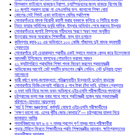
বিশ্বকাপ ফাইনালে থাকছেন ট্রাম্প, চ্যাম্পিয়নদের জন্য থাকছে বিশেষ রিং
২০ জুলাই প্রকাশ হচ্ছে না এসএসসির ফল, জানালো শিক্ষা বোর্ড
কোলের সেই শিশুই এখন ফাইনালে মেসির প্রতিপক্ষ
সোনারগাঁওয়ে মাদক বিরোধী র‌্যালী করায় যুবককে কুপিয়ে ও পিটিয়ে জখম
নিহত ফায়ার সার্ভিসের ডুবুরি সাদিক, উদ্ধার অভিযান শেষে মরদেহ উদ্ধার
সোনারগাঁওয়ে জুলাই বিপ্লবের শহীদদের স্মরণে স্মরণ সভা অনুষ্ঠিত
উত্তরায় সড়ক অবরোধে শিক্ষার্থীরা, বন্ধ যান চলাচল
কুমিল্লায় র‍্যাব-১১ এর অভিযানে ১০০ কেজি গাঁজাসহ দুই মাদক ব্যবসায়ী
গ্রেফতার
সোনারগাঁয়ে দুই চেয়ারম্যান প্রার্থীর একই স্থানে সভাকে কেন্দ্র করে উত্তেজনা
আদমজী ইপিজেডে কাপড়ের গোডাউনে ভয়াবহ আগুন
২১ ক্যাটাগরিতে প্রাথমিক শিক্ষা পদক বিতরণ করলেন প্রধানমন্ত্রী
অভিষেকের আগেই সেন্ট স্যাটিন ছাড়লেন লেক্সি লেভিন, নেট দুনিয়ায় তুমুল
আলোচনা
ভারী বর্ষণে বন্যা-জলাবদ্ধতা: পরিকল্পনাহীন উন্নয়নই দুর্ভোগ বাড়াচ্ছে
সোনারগাঁয়ে ডিজিএফআই পরিচয়ে ৫ লাখ টাকা চাঁদা দাবি, দুইজন গ্রেপ্তার
৩ দফা দাবি নিয়ে সংসদ ভবন অভিমুখে এইচএসসি পরীক্ষার্থীদের পদযাত্রা
চট্টগ্রামের বন্যা শুরু হবার সাথে সাথে প্রতিমন্ত্রী হজ্বে আর প্রধানমন্ত্রী
বরিশালে–হাসনাত আব্দুল্লাহ
‘মার্চ টু শিক্ষা মন্ত্রণালয়’ কর্মসূচি ঘোষণা এইচএসসি পরীক্ষার্থীদের
‘লক্ষণ ভালো নয়, এদের খুঁটির জোর কোথায়?’— চট্টগ্রামের হামলা নিয়ে
জামায়াত আমির
পদার্থবিজ্ঞানের ভুল ৬ ও ৭ নম্বর প্রশ্নে পূর্ণ নম্বর পাবে পরীক্ষার্থীরা
পড়ার টেবিলে ফিরতে শিক্ষার্থীদের প্রতি শিক্ষামন্ত্রীর আহ্বান, ক্ষতিগ্রস্তদের
পুনঃপরীক্ষার আশ্বাস