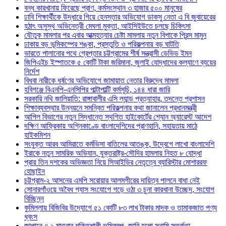
বন্ধ কারখানায় ফিরেছে প্রাণ, কর্মসংস্থান ৩ হাজার ৫০০ মানুষের
ঢাবি শিক্ষার্থীকে উদ্ধারে গিয়ে হেনস্তার অভিযোগ ডাকসু নেতা এ বি জুবায়েরের
হঠাৎ অসুস্থ অভিনেত্রী মেঘলা মুক্তা, আইসিইউতে চলছে চিকিৎসা
যৌতুক মামলার পর এবার আত্মহত্যার চেষ্টা মামলায় নতুন বিপাকে প্রিন্স মামুন
ঢাকায় বড় ভূমিকম্পের শঙ্কা, প্রস্তুতি ও পরিকল্পনায় বড় ঘাটতি
ভারতে পালানোর পথে গ্রেপ্তার চট্টগ্রামের শীর্ষ সন্ত্রাসী ডেভিড ইমন
জিপিএইচ ইস্পাতকে ৫ কোটি টাকা জরিমানা, জুলাই যোদ্ধাদের কল্যাণে ব্যয়ের
নির্দেশ
বিধবা নারীকে ধর্ষণের অভিযোগে জামায়াত নেতার বিরুদ্ধে মামলা
হবিগঞ্জে বিএনপি-এনসিপির পাল্টাপাল্টি কর্মসূচি, ১৪৪ ধারা জারি
সরকারি নথি জালিয়াতি: রাঙ্গাবালীর এসি ল্যান্ড প্রত্যাহার, তদন্তে প্রশাসন
শিক্ষাব্যবস্থার উন্নয়নে সমন্বিত পরিকল্পনার কথা জানালেন প্রধানমন্ত্রী
আপিল বিভাগের নতুন সিদ্ধান্তে স্থগিত হাইকোর্টের শ্যোন অ্যারেস্ট আদেশ
দক্ষিণ আফ্রিকায় অগ্নিকাণ্ডে বাংলাদেশিদের প্রাণহানি, সহায়তায় মাঠে
হাইকমিশন
সংযুক্ত আরব আমিরাতে কর্মভিসা বাতিলের আতঙ্ক, উদ্বেগে লাখো বাংলাদেশি
ইরাকে নতুন সামরিক অভিযান, যুক্তরাষ্ট্র-সৌদির হামলায় নিহত ৮ যোদ্ধা
প্রায় তিন দশকের অভিজ্ঞতা নিয়ে সিআইডির নেতৃত্বে ব্যারিস্টার মোশাররফ
হোছাইন
চট্টগ্রাম-২ আসনের এমপি সরোয়ার আলমগীরের দায়িত্ব পালনে বাধা নেই
সোনারগাঁওয়ে অবৈধ গ্যাস সংযোগে গড়ে ওঠা ৩ চুনা কারখানা উচ্ছেদ, সংযোগ
বিচ্ছিন্ন
কুমিল্লায় বিজিবির উদ্যোগে ৫১ কোটি ৮৩ লাখ টাকার মাদক ও তামাকজাত পণ্য
ধ্বংস
জাপানে ৭.১ মাত্রার শক্তিশালী ভূমিকম্প, জারি হলো সুনামি সতর্কতা