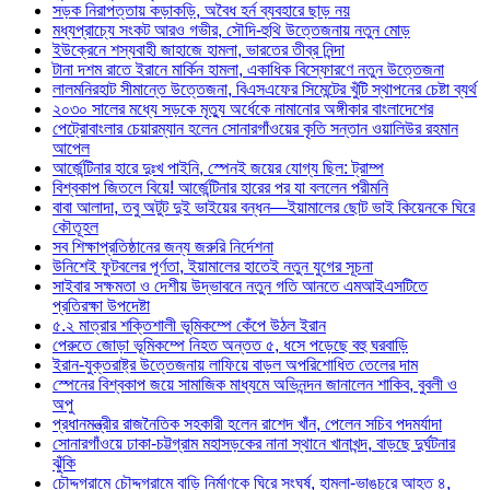
সড়ক নিরাপত্তায় কড়াকড়ি, অবৈধ হর্ন ব্যবহারে ছাড় নয়
মধ্যপ্রাচ্যে সংকট আরও গভীর, সৌদি-হুথি উত্তেজনায় নতুন মোড়
ইউক্রেনে শস্যবাহী জাহাজে হামলা, ভারতের তীব্র নিন্দা
টানা দশম রাতে ইরানে মার্কিন হামলা, একাধিক বিস্ফোরণে নতুন উত্তেজনা
লালমনিরহাট সীমান্তে উত্তেজনা, বিএসএফের সিমেন্টের খুঁটি স্থাপনের চেষ্টা ব্যর্থ
২০৩০ সালের মধ্যে সড়কে মৃত্যু অর্ধেকে নামানোর অঙ্গীকার বাংলাদেশের
পেট্রোবাংলার চেয়ারম্যান হলেন সোনারগাঁওয়ের কৃতি সন্তান ওয়ালিউর রহমান
আপেল
আর্জেন্টিনার হারে দুঃখ পাইনি, স্পেনই জয়ের যোগ্য ছিল: ট্রাম্প
বিশ্বকাপ জিতলে বিয়ে! আর্জেন্টিনার হারের পর যা বললেন পরীমনি
বাবা আলাদা, তবু অটুট দুই ভাইয়ের বন্ধন—ইয়ামালের ছোট ভাই কিয়েনকে ঘিরে
কৌতূহল
সব শিক্ষাপ্রতিষ্ঠানের জন্য জরুরি নির্দেশনা
উনিশেই ফুটবলের পূর্ণতা, ইয়ামালের হাতেই নতুন যুগের সূচনা
সাইবার সক্ষমতা ও দেশীয় উদ্ভাবনে নতুন গতি আনতে এমআইএসটিতে
প্রতিরক্ষা উপদেষ্টা
৫.২ মাত্রার শক্তিশালী ভূমিকম্পে কেঁপে উঠল ইরান
পেরুতে জোড়া ভূমিকম্পে নিহত অন্তত ৫, ধসে পড়েছে বহু ঘরবাড়ি
ইরান-যুক্তরাষ্ট্র উত্তেজনায় লাফিয়ে বাড়ল অপরিশোধিত তেলের দাম
স্পেনের বিশ্বকাপ জয়ে সামাজিক মাধ্যমে অভিনন্দন জানালেন শাকিব, বুবলী ও
অপু
প্রধানমন্ত্রীর রাজনৈতিক সহকারী হলেন রাশেদ খাঁন, পেলেন সচিব পদমর্যাদা
সোনারগাঁওয়ে ঢাকা-চট্টগ্রাম মহাসড়কের নানা স্থানে খানাখন্দ, বাড়ছে দুর্ঘটনার
ঝুঁকি
চৌদ্দগ্রামে চৌদ্দগ্রামে বাড়ি নির্মাণকে ঘিরে সংঘর্ষ, হামলা-ভাঙচুরে আহত ৪,