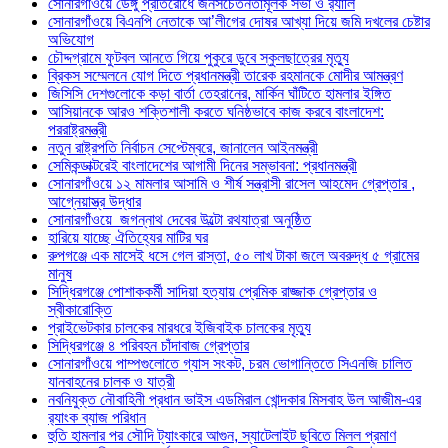
সোনারগাঁওয়ে ডেঙ্গু প্রতিরোধে জনসচেতনতামূলক সভা ও র‍্যালি
সোনারগাঁওয়ে বিএনপি নেতাকে আ’লীগের দোষর আখ্যা দিয়ে জমি দখলের চেষ্টার
অভিযোগ
চৌদ্দগ্রামে ফুটবল আনতে গিয়ে পুকুরে ডুবে স্কুলছাত্রের মৃত্যু
ব্রিকস সম্মেলনে যোগ দিতে প্রধানমন্ত্রী তারেক রহমানকে মোদীর আমন্ত্রণ
জিসিসি দেশগুলোকে কড়া বার্তা তেহরানের, মার্কিন ঘাঁটিতে হামলার ইঙ্গিত
আসিয়ানকে আরও শক্তিশালী করতে ঘনিষ্ঠভাবে কাজ করবে বাংলাদেশ:
পররাষ্ট্রমন্ত্রী
নতুন রাষ্ট্রপতি নির্বাচন সেপ্টেম্বরে, জানালেন আইনমন্ত্রী
সেমিকন্ডাক্টরেই বাংলাদেশের আগামী দিনের সম্ভাবনা: প্রধানমন্ত্রী
সোনারগাঁওয়ে ১২ মামলার আসামি ও শীর্ষ সন্ত্রাসী রাসেল আহমেদ গ্রেপ্তার ,
আগ্নেয়াস্ত্র উদ্ধার
সোনারগাঁওয়ে জগন্নাথ দেবের উল্টো রথযাত্রা অনুষ্ঠিত
হারিয়ে যাচ্ছে ঐতিহ্যের মাটির ঘর
রুপগঞ্জে এক মাসেই ধসে গেল রাস্তা, ৫০ লাখ টাকা জলে অবরুদ্ধ ৫ গ্রামের
মানুষ
সিদ্ধিরগঞ্জে পোশাককর্মী সাদিয়া হত্যায় প্রেমিক রাজ্জাক গ্রেপ্তার ও
স্বীকারোক্তি
প্রাইভেটকার চালকের মারধরে ইজিবাইক চালকের মৃত্যু
সিদ্ধিরগঞ্জে ৪ পরিবহন চাঁদাবাজ গ্রেপ্তার
সোনারগাঁওয়ে পাম্পগুলোতে গ্যাস সংকট, চরম ভোগান্তিতে সিএনজি চালিত
যানবাহনের চালক ও যাত্রী
নবনিযুক্ত নৌবাহিনী প্রধান ভাইস এডমিরাল খোন্দকার মিসবাহ উল আজীম-এর
র‍্যাংক ব্যাজ পরিধান
হুতি হামলার পর সৌদি ট্যাংকারে আগুন, স্যাটেলাইট ছবিতে মিলল প্রমাণ