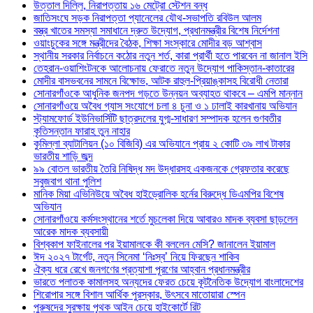
উত্তাল দিল্লি, নিরাপত্তায় ১৬ মেট্রো স্টেশন বন্ধ
জাতিসংঘে সড়ক নিরাপত্তা প্যানেলের যৌথ-সভাপতি রবিউল আলম
বস্ত্র খাতের সমস্যা সমাধানে দ্রুত উদ্যোগ, প্রধানমন্ত্রীর বিশেষ নির্দেশনা
ওয়াংচুকের সঙ্গে মন্ত্রীদের বৈঠক, শিক্ষা সংস্কারে মোদীর বড় আশ্বাস
স্থানীয় সরকার নির্বাচনে কঠোর নতুন শর্ত, কারা প্রার্থী হতে পারবেন না জানাল ইসি
তেহরান-ওয়াশিংটনকে আলোচনায় ফেরাতে নতুন উদ্যোগ পাকিস্তান-কাতারের
মোদীর বাসভবনের সামনে বিক্ষোভ, আটক রাহুল-প্রিয়াঙ্কাসহ বিরোধী নেতারা
সোনারগাঁওকে আধুনিক জনপদ গড়তে উন্নয়ন অব্যাহত থাকবে – এমপি মান্নান
সোনারগাঁওয়ে অবৈধ গ্যাস সংযোগে চলা ৪ চুনা ও ১ ঢালাই কারখানায় অভিযান
স্ট্যামফোর্ড ইউনিভার্সিটি ছাত্রদলের যুগ্ম-সাধারণ সম্পাদক হলেন গুণবতীর
কৃতিসন্তান ফারাহ তুন নাহার
কুমিল্লা ব্যাটালিয়ন (১০ বিজিবি) এর অভিযানে প্রায় ২ কোটি ৩৯ লাখ টাকার
ভারতীয় শাড়ি জব্দ
৯৯ বোতল ভারতীয় তৈরি নিষিদ্ধ মদ উদ্ধারসহ একজনকে গ্রেফতার করেছে
সবুজবাগ থানা পুলিশ
মানিক মিয়া এভিনিউয়ে অবৈধ হাইড্রোলিক হর্নের বিরুদ্ধে ডিএমপির বিশেষ
অভিযান
সোনারগাঁওয়ে কর্মসংস্থানের শর্তে মুচলেকা দিয়ে আবারও মাদক ব্যবসা ছাড়লেন
আরেক মাদক ব্যবসায়ী
বিশ্বকাপ ফাইনালের পর ইয়ামালকে কী বললেন মেসি? জানালেন ইয়ামাল
ঈদ ২০২৭ টার্গেট, নতুন সিনেমা ‘নিঃস্ব’ নিয়ে ফিরছেন শাকিব
ঐক্য ধরে রেখে জনগণের প্রত্যাশা পূরণের আহ্বান প্রধানমন্ত্রীর
ভারতে পলাতক কামালসহ অন্যদের ফেরত চেয়ে কূটনৈতিক উদ্যোগ বাংলাদেশের
শিরোপার সঙ্গে বিশাল আর্থিক পুরস্কার, উৎসবে মাতোয়ারা স্পেন
পুরুষদের সুরক্ষায় পৃথক আইন চেয়ে হাইকোর্টে রিট