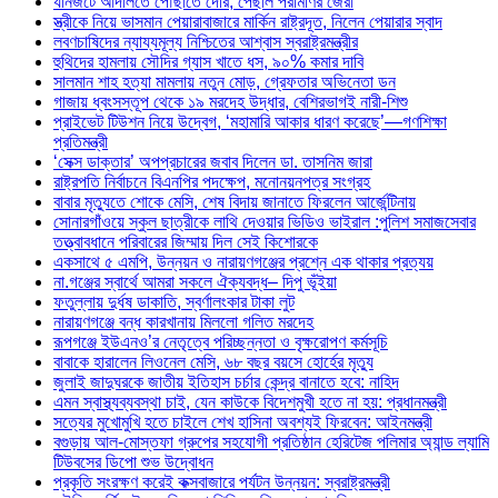
যানজটে আদালতে পৌঁছাতে দেরি, পেছাল পরীমণির জেরা
স্ত্রীকে নিয়ে ভাসমান পেয়ারাবাজারে মার্কিন রাষ্ট্রদূত, নিলেন পেয়ারার স্বাদ
লবণচাষিদের ন্যায্যমূল্য নিশ্চিতের আশ্বাস স্বরাষ্ট্রমন্ত্রীর
হুথিদের হামলায় সৌদির গ্যাস খাতে ধস, ৯০% কমার দাবি
সালমান শাহ হত্যা মামলায় নতুন মোড়, গ্রেফতার অভিনেতা ডন
গাজায় ধ্বংসস্তূপ থেকে ১৯ মরদেহ উদ্ধার, বেশিরভাগই নারী-শিশু
প্রাইভেট টিউশন নিয়ে উদ্বেগ, ‘মহামারি আকার ধারণ করেছে’—গণশিক্ষা
প্রতিমন্ত্রী
‘সেক্স ডাক্তার’ অপপ্রচারের জবাব দিলেন ডা. তাসনিম জারা
রাষ্ট্রপতি নির্বাচনে বিএনপির পদক্ষেপ, মনোনয়নপত্র সংগ্রহ
বাবার মৃত্যুতে শোকে মেসি, শেষ বিদায় জানাতে ফিরলেন আর্জেন্টিনায়
সোনারগাঁওয়ে স্কুল ছাত্রীকে লাথি দেওয়ার ভিডিও ভাইরাল :পুলিশ সমাজসেবার
তত্ত্বাবধানে পরিবারের জিম্মায় দিল সেই কিশোরকে
একসাথে ৫ এমপি, উন্নয়ন ও নারায়ণগঞ্জের প্রশ্নে এক থাকার প্রত্যয়
না.গঞ্জের স্বার্থে আমরা সকলে ঐক্যবদ্ধ– দিপু ভূঁইয়া
ফতুল্লায় দুর্ধষ ডাকাতি, স্বর্ণালংকার টাকা লুট
নারায়ণগঞ্জে বন্ধ কারখানায় মিললো গলিত মরদেহ
রূপগঞ্জে ইউএনও’র নেতৃত্বে পরিচ্ছন্নতা ও বৃক্ষরোপণ কর্মসূচি
বাবাকে হারালেন লিওনেল মেসি, ৬৮ বছর বয়সে হোর্হের মৃত্যু
জুলাই জাদুঘরকে জাতীয় ইতিহাস চর্চার কেন্দ্র বানাতে হবে: নাহিদ
এমন স্বাস্থ্যব্যবস্থা চাই, যেন কাউকে বিদেশমুখী হতে না হয়: প্রধানমন্ত্রী
সত্যের মুখোমুখি হতে চাইলে শেখ হাসিনা অবশ্যই ফিরবেন: আইনমন্ত্রী
বগুড়ায় আল-মোস্তফা গ্রুপের সহযোগী প্রতিষ্ঠান হেরিটেজ পলিমার অ্যান্ড ল্যামি
টিউবসের ডিপো শুভ উদ্বোধন
প্রকৃতি সংরক্ষণ করেই কক্সবাজারে পর্যটন উন্নয়ন: স্বরাষ্ট্রমন্ত্রী