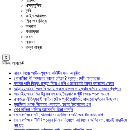
মতামত
এক্সক্লুসিভ
কৃষি
আইন-আদালত
শিল্প ও সাহিত্য
অপরাধ
গণমাধ্যম
জবস
প্রবাস
রান্না বান্না
X
নিউজ আপডেট
নারায়ণগঞ্জে আইন-শৃঙ্খলা কমিটির সভা অনুষ্ঠিত
গোপালীরা কী আমাদের ভালো চাইবে? প্রশ্ন এমপি মান্নানের
বন্দরের পানি বিদ্যুৎ রাস্তা নিয়ে এমপি এডভোকেট আবুল কালামের ক্ষোভ
আড়াইহাজারে মিশুক ছিনতাই করতে চালককে হত্যার ঘটনায় ২ জন গ্রেপ্তার
আড়াইহাজারে তিন ট্রান্সফরমারসহ বৈদ্যুতিক খুঁটি ভেঙে পড়ল সড়কে
রূপগঞ্জে ঐতিহ্যবাহী পাতিল দৌড় প্রতিযোগিতা, হাজারো দর্শকের উচ্ছ্বাস
মুয়াজ্জিন থেকে সিনেমার খলনায়ক, ডনের উত্থানের গল্প
শেখ হাসিনা পালিয়ে আসেননি: রিভা গাঙ্গুলি
সোনারগাঁওয়ে নদী, খাসজমি ও মসজিদের জমি ভরাটের অভিযোগ
সোনারগাঁওয়ে টিসিবি পন্যের ডিলার নিয়োগে অনিয়মের অভিযোগ, যাচাই বাছাইয়ে
নয় ছয়