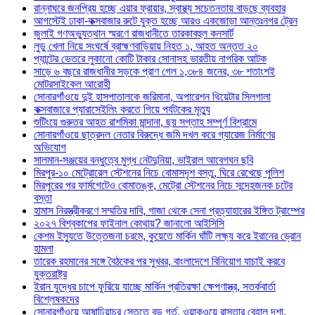
রান্নাঘরে জনপ্রিয় হচ্ছে এয়ার ফ্রায়ার, স্বাস্থ্য সচেতনতায় বাড়ছে ব্যবহার
আগস্টেই ঢাকা-কক্সবাজার রুটে যুক্ত হচ্ছে আরও একজোড়া আন্তঃনগর ট্রেন
জুলাই গণঅভ্যুত্থান স্মরণে রাজধানীতে তারকাবহুল কনসার্ট
লুডু খেলা নিয়ে সংঘর্ষে ব্রাহ্মণবাড়িয়ায় নিহত ১, আহত অন্তত ২০
প্যান্টের ভেতরে লুকানো কোটি টাকার সোনাসহ ভারতীয় নাগরিক আটক
সাড়ে ৬ বছরে রাজধানীর সড়কে প্রাণ গেল ১,৩৮৪ জনের, ৩৮ শতাংশই
মোটরসাইকেল আরোহী
সোনারগাঁওয়ে দুই হাসপাতালকে জরিমানা, অপারেশন থিয়েটার সিলগালা
কক্সবাজারে প্যারাসেইলিং করতে গিয়ে পর্যটকের মৃত্যু
শুটিংয়ে গুরুতর আহত রাশমিকা মান্দানা, ছয় সপ্তাহ সম্পূর্ণ বিশ্রামে
সোনারগাঁওয়ে ছাত্রদল নেতার বিরুদ্ধে জমি দখল করে গ্যারেজ নির্মাণের
অভিযোগ
সালমান-সঞ্জয়ের বন্ধুত্বে মুগ্ধ নেটদুনিয়া, ভাইরাল আবেগঘন ছবি
মিরপুর-১০ মেট্রোরেল স্টেশনের নিচে বোমাসদৃশ বস্তু, ঘিরে রেখেছে পুলিশ
মিরপুরের পর ফার্মগেটেও বোমাতঙ্ক, মেট্রো স্টেশনের নিচে সন্দেহজনক চটের
বস্তা
হামাস নিরস্ত্রীকরণে সম্মতির দাবি, গাজা থেকে সেনা প্রত্যাহারের ইঙ্গিত ট্রাম্পের
২০২৭ বিশ্বকাপের ফাইনাল কোথায়? জানালো আইসিসি
কেশম ইস্যুতে উত্তেজনা চরমে, কুয়েতে মার্কিন ঘাঁটি লক্ষ্য করে ইরানের ড্রোন
হামলা
তারেক রহমানের সঙ্গে বৈঠকের পর সুখবর, বাংলাদেশে বিনিয়োগ যাচাই করবে
যুক্তরাষ্ট্র
ইরান যুদ্ধের চাপে ফুরিয়ে যাচ্ছে মার্কিন প্রতিরক্ষা ক্ষেপণাস্ত্র, সতর্কবার্তা
বিশ্লেষকদের
সোনারগাঁওয়ে আষাঢ়িয়াচর সেতুতে বড় গর্ত, ওয়াকওয়ে রাস্তার বেহাল দশা,