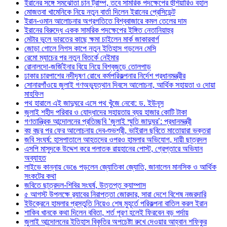
ইরানের সঙ্গে সমঝোতা চান ট্রাম্প, তবে সামরিক পদক্ষেপের হুঁশিয়ারিও বহাল
মোজতবা খামেনিকে নিয়ে নতুন বার্তা দিলেন ইরানের প্রেসিডেন্ট
ইরান-ওমান আলোচনার অগ্রগতিতে বিশ্ববাজারে কমল তেলের দাম
ইরানের বিরুদ্ধে একক সামরিক পদক্ষেপের ইঙ্গিত নেতানিয়াহুর
মেটার ভুলে ভারতের কাছে ক্ষমা চাইলেন মার্ক জাকারবার্গ
জোড়া গোলে লিগস কাপে নতুন ইতিহাস গড়লেন মেসি
রেমো ম্যাচের পর নতুন বিতর্কে নেইমার
রোনালদো-জর্জিইনার বিয়ে নিয়ে বিশ্বজুড়ে তোলপাড়
ঢাকার চারপাশের নদীদূষণ রোধে কর্মপরিকল্পনার নির্দেশ প্রধানমন্ত্রীর
সোনারগাঁওয়ে জুলাই গণঅভ্যুত্থান দিবসে আলোচনা, আর্থিক সহায়তা ও দোয়া
মাহফিল
পথ হারালে এই জাদুঘরে এসে পথ খুঁজে নেবো: ড. ইউনূস
জুলাই শহীদ পরিবার ও যোদ্ধাদের সহায়তায় ব্যয় হাজার কোটি টাকা
গণতান্ত্রিক আন্দোলনের প্রতিচ্ছবি ‘জুলাই স্মৃতি জাদুঘর’: প্রধানমন্ত্রী
বহু বছর পর ফের আলোচনায় দেব-শুভশ্রী, ভাইরাল ছবিতে মাতোয়ারা ভক্তরা
জবি সংঘর্ষ: হাসপাতালে আহতদের ওপরও হামলার অভিযোগ, দায়ী ছাত্রদল
এসপি মাসুদকে উদ্দেশ করে পলাতক রায়হানের পোস্ট, গ্রেপ্তারে অভিযান
অব্যাহত
লাইভে কান্নায় ভেঙে পড়লেন জ্যোতিকা জ্যোতি, জানালেন মানসিক ও আর্থিক
সংকটের কথা
জবিতে ছাত্রদল-শিবির সংঘর্ষ, উত্তপ্ত ক্যাম্পাস
৫ আগস্ট উপলক্ষে র‌্যাবের নিরাপত্তা জোরদার, সারা দেশে বিশেষ নজরদারি
ইউক্রেনে হামলার প্রস্তুতি নিয়েও শেষ মুহূর্তে পরিকল্পনা বাতিল করল ইরান
শাকিব খানকে কথা দিলেন ববিতা, শর্ত পূরণ হলেই ফিরবেন বড় পর্দায়
জুলাই আন্দোলনের ইতিহাস বিকৃতির অপচেষ্টা রুখে দেওয়ার আহ্বান শফিকুর