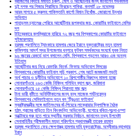
ব্রাজিলের বিদায়ে মর্মাহত চঞ্চল, মেসি ও আর্জেন্টিনার জন্য জানালেন শুভকামনা
দুই দশক পর গিজার পিরামিডে ফিরছেন শাকিরা, কনসার্ট ২৮ নভেম্বর
আরব সাগরে ৫ ক্রুসহ পাকিস্তানি কার্গো বিমান নিখোঁজ, জোরালো উদ্ধার
অভিযান
পাহাড়সম চ্যালেঞ্জ পেরিয়ে আর্জেন্টিনার রূপকথার জয়, কোয়ার্টার ফাইনালে মেসির
দল
টাইব্রেকারে কলম্বিয়াকে হারিয়ে ৭২ বছর পর বিশ্বকাপের কোয়ার্টার ফাইনালে
সুইজারল্যান্ড
হরমুজ প্রণালিতে ট্যাংকারে হামলার জেরে ইরানে যুক্তরাষ্ট্রের নতুন হামলা
কুমিল্লায় আদর্শ সদর উপজেলার ধনপুরে ফুটবল সমর্থকদের সংঘর্ষে যুবক নিহত
৯৬ বছরের রেকর্ডে ভাগ বসালেন মেসি, বিশ্বকাপে গড়লেন আরও এক অনন্য
ইতিহাস
আর্জেন্টিনার জয় নিয়ে রেফারিং বিতর্ক, ফিফায় অভিযোগ মিসরের
বিশ্বকাপের কোয়ার্টার ফাইনাল সূচি প্রকাশ, শেষ আটে জমজমাট লড়াই
অর্থ পাচার ও দুর্নীতির অভিযোগে ১০ শিল্পগোষ্ঠীর বিরুদ্ধে মামলা হচ্ছে
সোনারগাঁওয়ে ২৬৩ কেজি নিষিদ্ধ পলিথিন ব্যাগ জব্দ, জরিমানা
সোনারগাঁওয়ে ২৫ কেজি নিষিদ্ধ পিরানহা মাছ জব্দ
টানা ভারী বৃষ্টিতে অনির্দিষ্টকালের জন্য বন্ধ সাজেক পর্যটনকেন্দ্র
বিশ্বকাপের সেমিফাইনালে নতুন বল ‘ট্রিওন্ডা ফাইনাল’
স্বরাষ্ট্রমন্ত্রীর সঙ্গে জাতিসংঘের জঁ-পিয়েরে লাক্রোয়ার দ্বিপাক্ষিক বৈঠক
হঠাৎ গ্রামের বাড়িতে তিন কিংবদন্তি অভিনেত্রী, যশোরে ববিতা-সুচন্দা-চম্পা
অক্টোবরে শুরু হতে পারে স্থানীয় সরকার নির্বাচন, জানালেন তথ্য উপদেষ্টা
সেনাবাহিনীর গ্রীষ্মকালীন মহড়া পরিদর্শনে প্রধানমন্ত্রী তারেক রহমান
হরমুজ প্রণালিতে ফের ক্ষেপণাস্ত্র হামলার দাবি যুক্তরাষ্ট্রের, অস্বীকার-ব্যাখ্যায়
ইরান