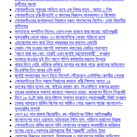
দুর্ঘটনার শঙ্কা
সোনারগাঁওয়ে পুকুরের পানিতে ডুবে এক শিশুর মৃত্যু , আহত ১ শিশু
সোনারগাঁওয়ে চুরি-ছিনতাই ও মাদকের বিরুদ্ধে মানববন্ধন ও বিক্ষোভ
সোনারগাঁওয়ের জলাবদ্ধতা নিরসনে দ্রুত পদক্ষেপের নির্দেশ– ঢাকা বিভাগীয়
কমিশনার
সন্তানকে সম্পত্তি দিলেও ভোগ-দখল থাকবে বাবা-মায়ের: আইনমন্ত্রী
যুক্তরাষ্ট্র থেকে আরও ২৩ বাংলাদেশিকে ফেরত পাঠানো হলো
এমবোলোর লাল কার্ড নিয়ে প্রথমবার মুখ খুললেন রেফারি
মেয়াদ শেষ হওয়ার আগেই ন্যাশনাল ব্যাংকের এমডির পদত্যাগ
‘আগে যারা ঘুষ খেত, তারাই এখন জুলাই আন্দোলনকারী’ : ফখরুল
অবসরে যাওয়ার দুই দিন আগে পুলিশ কর্মকর্তার মরদেহ উদ্ধার
খাবার দিতে দেরি, ভাবিকে কুপিয়ে হত্যার পর মাথা গাছে ঝুলানোর অভিযোগ
ডিএমপির তিন থানার ওসি বদলি
জুলাই পদযাত্রায় অংশ নিতে সিলেটে পৌঁছেছেন এনসিপির কেন্দ্রীয় নেতারা
সোনারগাঁওয়ে তিন গ্রামে শিয়ালের কামড়ে নারী,শিশুসহ আহত ১৫
দুদকের সচিব হলেন মো. সাইদুর রহমান খান, পিএসসিতে ফজলুর রহমান
তারেক রহমানকে স্বাগত জানাতে প্রস্তুত ভারত, জানালেন দীনেশ ত্রিবেদী
দিনে ১৮ ঘণ্টা কাজ করে দৃষ্টান্ত স্থাপন করেছেন প্রধানমন্ত্রী: মির্জা ফখরুল
ঢাকায় আসছেন মার্কিন বিশেষ দূত সার্জিও গোর, গুরুত্ব পাচ্ছে বাংলাদেশ–
যুক্তরাষ্ট্র সম্পর্ক
দেশে ৪৫ লাখ মামলা বিচারাধীন, বড় পরিবর্তনের ইঙ্গিত আইনমন্ত্রীর
বাংলাদেশের নতুন ওয়ানডে অধিনায়ক লিটন দাস, দায়িত্ব হারালেন মিরাজ
সোনারগাঁওয়ে খাসির মাংসে পানি মেশানোর অপরাধে ব্যবসায়ীকে জরিমানা
যশোর থেকে গ্রেপ্তার চট্টগ্রামের শীর্ষ ‘সন্ত্রাসী’ ডেভিড ইমন
সোহমের বিরুদ্ধে প্রতারণা, বিশ্বাসভঙ্গ ও প্রাণনাশের হুমকির অভিযোগ