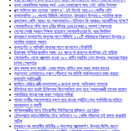
বন্যা মোকাবিলায় সরকার ব্যর্থ, এখন দোষারোপে লাভ নেই: নাহিদ ইসলাম
বক্স অফিসে ঝড় তুলেছে ‘ধামাল ৪’, দুই দিনেই আয় ৫৩ কোটির বেশি
বন্যাকবলিত ১১ জেলায় বিজিবি মোতায়েন, বান্দরবানে উদ্ধার ৬ শতাধিক মানুষ
রক্তাক্ত মেসি, আরও দৃঢ় প্রত্যাবর্তন—ইতিহাস কি আবারও আর্জেন্টিনার পক্ষে?
সোনারগাঁওয়ে শপিং মলে চুরির ঘটনায় চোর চক্রের ৯ সদস্য গ্রেপ্তার
দেশের শ্রেষ্ঠ প্রধান শিক্ষক হয়েছেন সোনারগাঁওয়ের বি. আর বিলকিস
বান্দরবানে বন্যাদুর্গত মানুষের পাশে বিজিবি: ১২২টি পরিবারকে নিরাপদে উদ্ধার ও
মানবিক সহায়তা প্রদান
বন্যাদুর্গত ও পানিবন্দি মানুষের পাশে বাংলাদেশ নৌবাহিনী
চিরসবুজ পূর্ণিমার জন্মদিন আজ, ৪৫ বছরে পা রাখলেন জনপ্রিয় এই নায়িকা
সোনারগাঁও থেকে আত্মসাৎ হওয়া ৭৫০ কার্টন সয়াবিন তেল উদ্ধার, প্রতারক ট্রাক
চালক গ্রেপ্তার
বালু ব্যবসা বন্ধ করেছি, এবার পাহাড় কাটাও বন্ধ করব: হুমাম কাদের
প্রত্যন্ত এলাকাতেও ত্রাণ পৌঁছাতে সব বাহিনী সমন্বিতভাবে কাজ করছে:
জ্বালানি প্রতিমন্ত্রী
জামিনে বেরিয়ে স্ত্রী-সন্তানসহ ৬ জনকে হত্যা, অভিযুক্ত পলাতক
ইন্টার্নদের হাত ধরেই চিকিৎসায় বিদেশমুখিতা বন্ধ হবে: প্রধানমন্ত্রী তারেক রহমান
গজারিয়ায় যাত্রা শুরু করল ‘ন্যাচার লাউঞ্জ’
পানাম নগরীর প্রবেশদ্বারে ধ্বংস হয়ে যাওয়া প্রাচীন সেতু পুননির্মাণের দাবিতে
মানববন্ধন ও র‌্যালী
বাণিজ্যমন্ত্রীর সাথে ইউরোপীয় ইউনিয়নের রাষ্ট্রদূত এর বৈঠক
চৌদ্দগ্রামে র‌্যাব-বিজিবির যৌথ অভিযানে ৭০ কেজি গাঁজাসহ দুই মাদক কারবারি
আটক
সুন্দরবনে বড় জাহাঙ্গীর বাহিনীর ৩ সদস্যের আত্মসমর্পণ, উদ্ধার জিম্মি জেলে