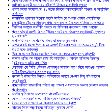
যৌথ বাহিনীর ক্যাম্পে পানির লাইনে বিষ, ‘স্পেশাল পাওয়ার অ্যাক্টে’ মামলা: এসপি
সংবিধান অনুযায়ী যথাসময়ে রাষ্ট্রপতি নির্বাচন হবে: মির্জা ফখরুল
শাপলা চত্বর হত্যাকাণ্ড: ৪১ জনের বিরুদ্ধে মানবতাবিরোধী অপরাধের আনুষ্ঠানিক
অভিযোগ
আইসিসির পরোয়ানা উপেক্ষা করেই জাতিসংঘে যাওয়ার ঘোষণা নেতানিয়াহুর
রাজবাড়ীতে ট্রেনের বিচ্ছিন্ন বগির সঙ্গে বাস-অটোর সংঘর্ষে নিহত ২, আহত ৬
ট্রিলিয়ন ডলারের অর্থনীতি গড়তে বড় বিনিয়োগ প্রয়োজন: শামা ওবায়েদ
প্রথম ওড়িয়া তরুণী হিসেবে ‘ইন্ডিয়ান আইডল’ জিতলেন জ্যোতির্ময়ী, পুরস্কার
২০ লাখ রুপি
নানা অভিযোগে সোনারগাঁও থানার ওসিকে রংপুরে বদলি
আপনারা যদি সহযোগিতা করেন আগামী বিশ্বকাপ খেলা লাভজনক ইভেন্টে নিয়ে
যাওয়া হবে- তথ্যমন্ত্রী
জিয়া ও খালেদা জিয়ার সমাধিতে শ্রদ্ধা জানালেন ভারপ্রাপ্ত রাষ্ট্রপতি
আজাদ পার্টির পক্ষ সাবেক রাষ্ট্রপতি সাহাবুদ্দিন ও আবদুল হামিদের বিরুদ্ধে
ট্রাইব্যুনালে অভিযোগ দাখিল
সোনারগাঁওয়ে ফিলিং স্টেশনে বোমাসদৃশ তালাবদ্ধ ব্যাগ নিয়ে আতঙ্ক, আড়াই
ঘণ্টার উৎকণ্ঠার পর মিলল পুরনো কাপড়
পদত্যাগী রাষ্ট্রপতির বিরুদ্ধে অভিযোগে আমলে নেওয়ার কিছু নাই বললেন
স্বরাষ্ট্রমন্ত্রী
পদোন্নতিতে রাজনৈতিক পরিচয় নয়, দক্ষতা ও সততাকে গুরুত্ব দেওয়ার আহ্বান
প্রধানমন্ত্রীর
জাতীয় স্মৃতিসৌধে ভারপ্রাপ্ত রাষ্ট্রপতির শ্রদ্ধা
কে এই ‘কাকরোচ’ জনতা পার্টির প্রধান অভিজিৎ দীপকে?
ইরানে হামলা ও আলোচনা একসঙ্গে চালাতে চান ট্রাম্প
ভারতের শিক্ষা মন্ত্রণালয়ের দায়িত্বে প্রলহাদ জোশী