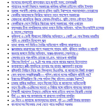
সংসদের মাধ্যমেই বাস্তবায়ন হবে জুলাই সনদ: তথ্যমন্ত্রী
পাহাড়ের সংকট নিরসনে সরকারের কার্যকর ভূমিকা চাইলেন নাহিদ ইসলাম
হরমুজ প্রণালী খোলার কোনো চুক্তি হয়নি: ট্রাম্পকে প্রত্যাখ্যান তেহরানের
বেনজীর আহমেদকে ফিরিয়ে আনতে নতুন পদক্ষেপ সরকারের
মোজতবা খামেনিকে খুঁজছে মোসাদ-সিআইএ, পাল্টা গোপন কৌশলে ইরান
বেনজীরকে দেশে ফিরিয়ে বিচারের আশা সরকারের: শামা ওবায়েদ
বসুন্ধরায় চীনা নাগরিকদের ভাড়া ভবনে ডিবির অভিযান, অবৈধ ভিওআইপি চক্রের
৪ সদস্য গ্রেপ্তার
কুমিল্লা ও ফেনী সীমান্তে বিজিবির অভিযানে ১ কোটি ১৫ লাখ টাকার ভারতীয়
শাড়ি ও মোবাইল ডিসপ্লে জব্দ
ভাড়া বাসায় পর্ন ভিডিও তৈরির অভিযোগে নারীসহ কারাগারে ৪
কক্সবাজার কারাগারের পাশে প্রকাশ্যে পাহাড় কাটা, ঝুঁকিতে মসজিদ ও মার্কেট
বগুড়ার জঙ্গলে ডিবির অভিযান, অস্ত্র-মাদকসহ গ্রেপ্তার ৩
মেঘনার চরে গরু-মহিষ চোরের তাণ্ডব, আতঙ্কে খামারিরা
‘জিনের নির্দেশে’ ১২ ঘণ্টা পর কবর থেকে মায়ের মরদেহ উত্তোলন
কলাবাগানে স্ত্রী-শাশুড়িকে হত্যার পর থানায় আত্মসমর্পণ যুবকের
রাষ্ট্রপতি নির্বাচন নিয়ে বড় সিদ্ধান্ত বিএনপির, যা জানালেন মির্জা ফখরুল
কেন বললেন স্বরাষ্ট্রমন্ত্রী— পুলিশ কোনো দলের লাঠিয়াল বাহিনী নয়?
ইরানের হুঁশিয়ারিতে কি শেষ পর্যন্ত পিছু হটলেন ডোনাল্ড ট্রাম্প?
ঢাকায় হাজির মধুমিতা, নতুন সিনেমা নিয়ে যা জানালেন অভিনেত্রী
নতুন ডিএজি-এএজিদের সততা ও নিষ্ঠার সঙ্গে দায়িত্ব পালনের আহ্বান
শিক্ষার্থী আন্দোলন ইস্যুতে মোদিকে ক্ষমা চাইতে বললেন বিরোধী নেতারা
দীর্ঘ ২০ বছর পর কলকাতায় পা রাখলেন তসলিমা নাসরিন
১৮ দিনে ৩ জাহাজে জলদস্যুদের হামলা, লুট ১০ কোটি টাকার মালামাল
বাংলাদেশের সিনেমায় দেখা যেতে পারে মধুমিতা সরকার