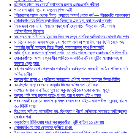
চট্টগ্রাম ছাড়া সব বোর্ডে যথাসময়ে চলবে এইচএসসি পরীক্ষা
পদত্যাগ দাবি নিয়ে যা বললেন শিক্ষামন্ত্রী
‘বিচারকের আসন থেকে বিদায়, ন্যায়ের আদর্শ থেকে নয়’— বিচারপতি আশফাকুল
সোনারগাঁওয়ের লিটল ম্যাগাজিন কিনতু’র এক যুগ, বর্ষা সংখ্যা প্রকাশ
‘এক দফা এক দাবি, মিলনের পদত্যাগ’ স্লোগানে উত্তরায় এইচএসসি
পরীক্ষার্থীদের বিক্ষোভ
কংগ্রেসকে চিঠি দিয়ে ইরানের বিরুদ্ধে নতুন সামরিক অভিযানের ঘোষণা ট্রাম্পের
৮ দিনের বন্যায় কক্সবাজারের ৪৯ শতাংশ এলাকা প্লাবিত, প্রাণহানি বেড়ে ৩২
‘ফার্মের মুরগি’ মন্তব্য ঘিরে বিতর্ক, সমালোচনার মুখে শিক্ষামন্ত্রী
ভারী বৃষ্টিতে জলমগ্ন কুমিল্লা নগরী, নৌকায় পরীক্ষাকেন্দ্রে এইচএসসি শিক্ষার্থীরা
সোনারগাঁওয়ে জাপান প্রবাসীর গাড়িতে ডাকাতির ঘটনায় লুন্ঠিত মালামালসহ ৪
ডাকাত গ্রেপ্তার
ধর্ষণের অভিযোগে গ্রেপ্তার শ্রাবন্তীর ব্যক্তিগত সহকারী, কঠোর শাস্তির দাবি
অভিনেত্রীর
বন্যাদুর্গত মানুষ ও প্রাণীদের সহায়তায় এগিয়ে আসার আহ্বান নিলয়-হিমির
বন্যাদুর্গত মানুষের জন্য অনুদান দিলেন অভিনেতা তৌসিফ
যশোরে জলাবদ্ধ বাড়িতে ঘুমন্ত স্কুলছাত্রীকে সাপের কামড়, মৃত্যু
বন্যার পানি ঘরে ঢুকলে আতঙ্ক নয়, আগে করুন এই ৭ কাজ
প্রধানমন্ত্রীর ফোনে বদলাল কুমিল্লার জলাবদ্ধ এইচএসসি পরীক্ষা কেন্দ্র, বাড়ল
৩০ মিনিট সময়
ভিএআর সুবিধায় আর্জেন্টিনা নয়, বিশ্বকাপে শীর্ষে মেক্সিকো; সবচেয়ে ক্ষতিগ্রস্ত
ক্রোয়েশিয়া
বন্যার্তদের চিকিৎসায় মাঠে স্বাস্থ্যকর্মীরা, ছুটি বাতিল ১১ জেলায়
সোনারগাঁওয়ে বাবা ছেলেকে কুপিয়ে জখম
ইরানের বিরুদ্ধে কড়া বার্তা সৌদি আরব, আন্তর্জাতিক আইন লঙ্ঘনের অভিযোগ