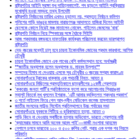
রাষ্ট্রপতির আইনি সুরক্ষা শুধু দায়িত্বকালেই, পদ ছাড়লে আইনি প্রক্রিয়ার
মুখোমুখি হওয়া সম্ভব: তথ্য উপদেষ্টা
রাষ্ট্রপতি নির্বাচনের তারিখ এখনও চূড়ান্ত নয়, প্রস্তুত নির্বাচন কমিশন
পুলিশের গাড়ি ভাঙচুর মামলায় নারায়ণগঞ্জ আদালতে হাজিরা দিলেন আইভী
ছেলেকে কোলে নিয়েই মঞ্চ মাতালেন নোবেল, গাইলেন জেমসের ‘বাবা’
রাষ্ট্রপতি নির্বাচন নিয়ে স্পিকারের সঙ্গে বৈঠকে সিইসি
আজ প্রথমবার বঙ্গভবনে দাফতরিক কার্যক্রম পরিচালনা করবেন ভারপ্রাপ্ত
রাষ্ট্রপতি
দেড় বছরের মধ্যেই চালু হবে চায়না ইকোনমিক জোনের প্রথম কারখানা: আশিক
চৌধুরী
চায়না ইকোনমিক জোনে এক লাখের বেশি কর্মসংস্থান হবে: অর্থমন্ত্রী
**জাতীয় অধ্যাপক হলেন অধ্যাপক ড. মাহবুব উল্লাহ**
সম্পদের হিসাব না দেওয়ায় এসকে সুর চৌধুরীর ৩ বছরের সশ্রম কারাদণ্ড
সোনারগাঁওয়ে ট্রাকের ধাক্কায় এক পথচারী নিহত, আহত ৪
সোনারগাঁওয়ে মিছিলের প্রস্তুতিকালে ছাত্রলীগের ১২কর্মী গ্রেপ্তার
‘ককরোচ জনতা পার্টি’র প্রতিষ্ঠাতাকে ফলো করে আলোচনায় প্রিয়াঙ্কা
স্যালুট বিতর্কে মুখ খুললেন ইশরাক, ‘এটি আমার ব্যক্তিগত শ্রদ্ধার প্রকাশ’
৩ শর্তে লাইসেন্স ফিরে পেল আদ্-দ্বীন মেডিকেল কলেজ হাসপাতাল
জাতীয় সংসদের সাউন্ড সিস্টেম প্রতিস্থাপনে উচ্চ পর্যায়ের সভা
সোনারগাঁওয়ে যুবককে পিটিয়ে ও ছুরিকাঘাতে হত্যা, আহত ৩
শাড়ি কিনে না দেওয়ায় স্বামীকে হত্যার অভিযোগ, ভারতে গ্রেপ্তার নারী
‘ক্যামেরার সামনে আমি অনেক আনন্দ পাই’—কাজী নওশাবা আহমেদ
নেপালে চলবে ভারতের ২০০ ও ৫০০ রুপির নোট, প্রায় এক দশক পর নিয়মে
পরিবর্তন