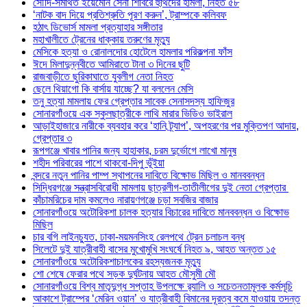
সৌদি-সমর্থিত ইয়েমেনি সেনা শিবিরে হুথিদের হামলা, নিহত ৫৮
‘নাটক বাদ দিয়ে প্রতিশ্রুতি পূরণ করুন’, ট্রাম্পকে কলিবফ
হঠাৎ ডিভোর্স মামলা প্রত্যাহার সঙ্গীতার
মহাখালীতে ট্রেনের ধাক্কায় তরুণের মৃত্যু
মেসিকে হত্যা ও রোনালদোর হোটেলে হামলার পরিকল্পনা ফাঁস
ঈদে মিলাদুন্নবীতে আমিরাতে টানা ৩ দিনের ছুটি
রাজবাড়ীতে ছুরিকাঘাতে যুবলীগ নেতা নিহত
ছেলে থিয়াগো কি বার্সায় যাচ্ছে? যা বললেন মেসি
তনু হত্যা মামলায় ফের গ্রেপ্তার সাবেক সেনাসদস্য হাফিজুর
সোনারগাঁওয়ে এক স্কুলছাত্রীকে লাথি মারার ভিডিও ভাইরাল
আড়াইহাজারে নারীকে ব্যবহার করে ‘হানি ট্র্যাপ’, অপহরণের পর মুক্তিপণ আদায়,
গ্রেপ্তার ৩
রূপগঞ্জে খাবার পানির জন্য হাহাকার, চরম দুর্ভোগে লাখো মানুষ
শহীদ পরিবারের পাশে থাকবো-দিপু ভূঁইয়া
বন্দরে নতুন পানির পাম্প স্থাপনের দাবিতে বিক্ষোভ মিছিল ও মানববন্ধন
সিদ্ধিরগঞ্জে সন্ত্রাসবিরোধী মামলায় ছাত্রলীগ-তাতীলীগের দুই নেতা গ্রেপ্তার ‎
কাঁচামরিচের দাম কমলেও নারায়ণগঞ্জে চড়া সবজির বাজার
সোনারগাঁওয়ে অটোরিকশা চালক হত্যার বিচারের দাবিতে মানববন্ধন ও বিক্ষোভ
মিছিল
চার বগি লাইনচ্যুত, ঢাকা-ময়মনসিংহ রেলপথে ট্রেন চলাচল বন্ধ
সিলেটে দুই যাত্রীবাহী বাসের মুখোমুখি সংঘর্ষে নিহত ৯, আহত অন্তত ১৫
সোনারগাঁওয়ে অটোরিকশাচালকের রহস্যজনক মৃত্যু
শো শেষে ফেরার পথে সড়ক দুর্ঘটনায় আহত মৌসুমী মৌ
সোনারগাঁওয়ে বিশ্ব মাতৃদুগ্ধ সপ্তাহ উপলক্ষে র‍্যালি ও সচেতনতামূলক কর্মসূচি
আকাশে ট্রাম্পের ‘মেরিন ওয়ান’ ও যাত্রীবাহী বিমানের দূরত্ব কমে যাওয়ায় তদন্ত