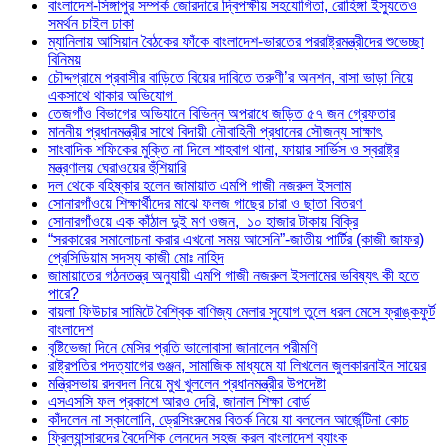
বাংলাদেশ-সিঙ্গাপুর সম্পর্ক জোরদারে দ্বিপক্ষীয় সহযোগিতা, রোহিঙ্গা ইস্যুতেও
সমর্থন চাইল ঢাকা
ম্যানিলায় আসিয়ান বৈঠকের ফাঁকে বাংলাদেশ-ভারতের পররাষ্ট্রমন্ত্রীদের শুভেচ্ছা
বিনিময়
চৌদ্দগ্রামে প্রবাসীর বাড়িতে বিয়ের দাবিতে তরুণী’র অনশন, বাসা ভাড়া নিয়ে
একসাথে থাকার অভিযোগ
তেজগাঁও বিভাগের অভিযানে বিভিন্ন অপরাধে জড়িত ৫৭ জন গ্রেফতার
মাননীয় প্রধানমন্ত্রীর সাথে বিদায়ী নৌবাহিনী প্রধানের সৌজন্য সাক্ষাৎ
সাংবাদিক শফিকের মুক্তি না দিলে শাহবাগ থানা, ফায়ার সার্ভিস ও স্বরাষ্ট্র
মন্ত্রণালয় ঘেরাওয়ের হুঁশিয়ারি
দল থেকে বহিষ্কার হলেন জামায়াত এমপি গাজী নজরুল ইসলাম
সোনারগাঁওয়ে শিক্ষার্থীদের মাঝে ফলজ গাছের চারা ও ছাতা বিতরণ ​
সোনারগাঁওয়ে এক কাঁঠাল দুই মণ ওজন, ১০ হাজার টাকায় বিক্রি
“সরকারের সমালোচনা করার এখনো সময় আসেনি”-জাতীয় পার্টির (কাজী জাফর)
প্রেসিডিয়াম সদস্য কাজী মোঃ নাহিদ
জামায়াতের গঠনতন্ত্র অনুযায়ী এমপি গাজী নজরুল ইসলামের ভবিষ্যৎ কী হতে
পারে?
বায়লা ফিউচার সামিটে বৈশ্বিক বাণিজ্য মেলার সুযোগ তুলে ধরল মেসে ফ্রাঙ্কফুর্ট
বাংলাদেশ
বৃষ্টিভেজা দিনে মেসির প্রতি ভালোবাসা জানালেন পরীমণি
রাষ্ট্রপতির পদত্যাগের গুঞ্জন, সামাজিক মাধ্যমে যা লিখলেন জুলকারনাইন সায়ের
মন্ত্রিসভায় রদবদল নিয়ে মুখ খুললেন প্রধানমন্ত্রীর উপদেষ্টা
এসএসসি ফল প্রকাশে আরও দেরি, জানাল শিক্ষা বোর্ড
কাঁদলেন না স্কালোনি, ড্রেসিংরুমের বিতর্ক নিয়ে যা বললেন আর্জেন্টিনা কোচ
ফ্রিল্যান্সারদের বৈদেশিক লেনদেন সহজ করল বাংলাদেশ ব্যাংক