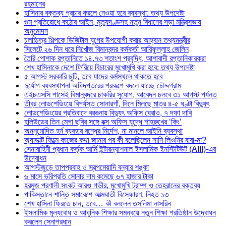
রহমানের
হাসিনার বক্তব্য প্রচার করলে নেওয়া হবে ব্যবস্থা: তথ্য উপদেষ্টা
গুম প্রতিরোধে কঠোর আইন, মৃত্যুদণ্ডসহ নতুন বিধানের সড়া মন্ত্রিসভায়
অনুমোদন
চলচ্চিত্র শিল্পকে ডিজিটাল যুগের উপযোগী করার আহ্বান তথ্যমন্ত্রীর
সিলেটে ২৬ দিন ধরে নিখোঁজ বিমানবন্দর কর্মকর্তা আরিফুল্লাহ জেলিন
তৈরি পোশাক রপ্তানিতে ১৪.৭৩ শতাংশ প্রবৃদ্ধি, আশাবাদী রপ্তানিকারকরা
শেখ হাসিনাকে দেশে ফিরিয়ে বিচারের মুখোমুখি করা হবে: তথ্য উপদেষ্টা
৫ আগস্ট সরকারি ছুটি, তবে যাদের কর্মস্থলে থাকতে হবে
দুর্যোগ ব্যবস্থাপনা অধিদপ্তরের প্রকল্পে বদলে যাচ্ছে চৌদ্দগ্রাম
এইচএসসি পাসেই বিমানবন্দরে চাকরির সুযোগ, আবেদন চলবে ৩১ আগস্ট পর্যন্ত
তীব্র লোডশেডিংয়ে বিপর্যস্ত সোনারগাঁ, দিনে মিলছে মাত্র ৪-৫ ঘণ্টা বিদ্যুৎ
লোডশেডিংয়ের প্রতিবাদে বরগুনায় বিদ্যুৎ অফিস ঘেরাও, ৭ দফা দাবি
হলিউডের তিন মেগা ছবির সঙ্গে বক্স অফিস যুদ্ধে শাহরুখের ‘কিং’
অননুমোদিত হর্ন ব্যবহার বন্ধের নির্দেশ, না মানলে আইনি ব্যবস্থা
অ্যাডাল্ট ফিল্মে কাজের কথা জানার পর কী বলেছিলেন সানি লিওনির বাবা-মা?
সেনাবাহিনী প্রধান কর্তৃক আর্মি ইন্টারন্যাশনাল ইসলামিক ইনস্টিটিউট (AIII)-এর
উদ্বোধন
আগস্টজুড়ে তাপপ্রবাহ ও স্বল্পমেয়াদি বন্যার শঙ্কা
৬ মাসে ভরিপ্রতি সোনার দাম কমেছে ৬৭ হাজার টাকা
হরমুজ প্রণালী সংকট আরও গভীর, মুখোমুখি ট্রাম্প ও তেহরানের বক্তব্য
পাকিস্তানে শান্তি সমাবেশে আত্মঘাতী বিস্ফোরণ, নিহত ১৩
শেখ হাসিনা ফিরতে চান, তবে… কী বললেন তসলিমা নাসরিন
ইসলামিক মূল্যবোধ ও আধুনিক শিক্ষার সমন্বয়ে নতুন শিক্ষা প্রতিষ্ঠান উদ্বোধন
করলেন সেনাপ্রধান