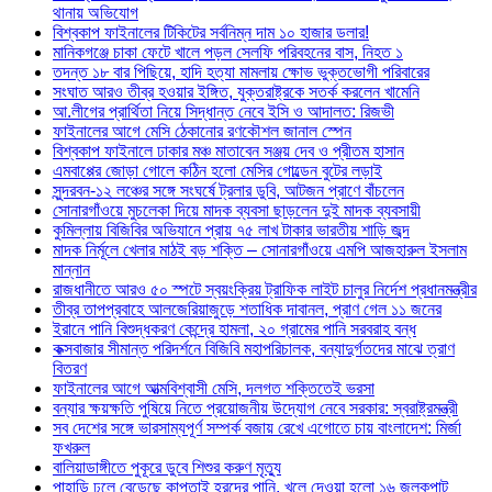
থানায় অভিযোগ
বিশ্বকাপ ফাইনালের টিকিটের সর্বনিম্ন দাম ১০ হাজার ডলার!
মানিকগঞ্জে চাকা ফেটে খালে পড়ল সেলফি পরিবহনের বাস, নিহত ১
তদন্ত ১৮ বার পিছিয়ে, হাদি হত্যা মামলায় ক্ষোভ ভুক্তভোগী পরিবারের
সংঘাত আরও তীব্র হওয়ার ইঙ্গিত, যুক্তরাষ্ট্রকে সতর্ক করলেন খামেনি
আ.লীগের প্রার্থিতা নিয়ে সিদ্ধান্ত নেবে ইসি ও আদালত: রিজভী
ফাইনালের আগে মেসি ঠেকানোর রণকৌশল জানাল স্পেন
বিশ্বকাপ ফাইনালে ঢাকার মঞ্চ মাতাবেন সঞ্জয় দেব ও প্রীতম হাসান
এমবাপ্পের জোড়া গোলে কঠিন হলো মেসির গোল্ডেন বুটের লড়াই
সুন্দরবন-১২ লঞ্চের সঙ্গে সংঘর্ষে ট্রলার ডুবি, আটজন প্রাণে বাঁচলেন
সোনারগাঁওয়ে মুচলেকা দিয়ে মাদক ব্যবসা ছাড়লেন দুই মাদক ব্যবসায়ী
কুমিল্লায় বিজিবির অভিযানে প্রায় ৭৫ লাখ টাকার ভারতীয় শাড়ি জব্দ
মাদক নির্মূলে খেলার মাঠই বড় শক্তি – সোনারগাঁওয়ে এমপি আজহারুল ইসলাম
মান্নান
রাজধানীতে আরও ৫০ স্পটে স্বয়ংক্রিয় ট্রাফিক লাইট চালুর নির্দেশ প্রধানমন্ত্রীর
তীব্র তাপপ্রবাহে আলজেরিয়াজুড়ে শতাধিক দাবানল, প্রাণ গেল ১১ জনের
ইরানে পানি বিশুদ্ধকরণ কেন্দ্রে হামলা, ২০ গ্রামের পানি সরবরাহ বন্ধ
কক্সবাজার সীমান্ত পরিদর্শনে বিজিবি মহাপরিচালক, বন্যাদুর্গতদের মাঝে ত্রাণ
বিতরণ
ফাইনালের আগে আত্মবিশ্বাসী মেসি, দলগত শক্তিতেই ভরসা
বন্যার ক্ষয়ক্ষতি পুষিয়ে নিতে প্রয়োজনীয় উদ্যোগ নেবে সরকার: স্বরাষ্ট্রমন্ত্রী
সব দেশের সঙ্গে ভারসাম্যপূর্ণ সম্পর্ক বজায় রেখে এগোতে চায় বাংলাদেশ: মির্জা
ফখরুল
বালিয়াডাঙ্গীতে পুকূরে ডুবে শিশুর করুণ মৃত্যু
পাহাড়ি ঢলে বেড়েছে কাপ্তাই হ্রদের পানি, খুলে দেওয়া হলো ১৬ জলকপাট