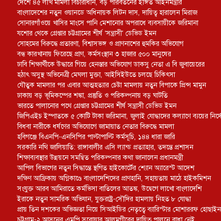
দেশে ৪৫ লাখ মামলা বিচারাধীন, বড় পরিবর্তনের ইঙ্গিত আইনমন্ত্রীর
বাংলাদেশের নতুন ওয়ানডে অধিনায়ক লিটন দাস, দায়িত্ব হারালেন মিরাজ
সোনারগাঁওয়ে খাসির মাংসে পানি মেশানোর অপরাধে ব্যবসায়ীকে জরিমানা
যশোর থেকে গ্রেপ্তার চট্টগ্রামের শীর্ষ ‘সন্ত্রাসী’ ডেভিড ইমন
সোহমের বিরুদ্ধে প্রতারণা, বিশ্বাসভঙ্গ ও প্রাণনাশের হুমকির অভিযোগ
বন্ধ কারখানায় ফিরেছে প্রাণ, কর্মসংস্থান ৩ হাজার ৫০০ মানুষের
ঢাবি শিক্ষার্থীকে উদ্ধারে গিয়ে হেনস্তার অভিযোগ ডাকসু নেতা এ বি জুবায়েরের
হঠাৎ অসুস্থ অভিনেত্রী মেঘলা মুক্তা, আইসিইউতে চলছে চিকিৎসা
যৌতুক মামলার পর এবার আত্মহত্যার চেষ্টা মামলায় নতুন বিপাকে প্রিন্স মামুন
ঢাকায় বড় ভূমিকম্পের শঙ্কা, প্রস্তুতি ও পরিকল্পনায় বড় ঘাটতি
ভারতে পালানোর পথে গ্রেপ্তার চট্টগ্রামের শীর্ষ সন্ত্রাসী ডেভিড ইমন
জিপিএইচ ইস্পাতকে ৫ কোটি টাকা জরিমানা, জুলাই যোদ্ধাদের কল্যাণে ব্যয়ের নির্দ
বিধবা নারীকে ধর্ষণের অভিযোগে জামায়াত নেতার বিরুদ্ধে মামলা
হবিগঞ্জে বিএনপি-এনসিপির পাল্টাপাল্টি কর্মসূচি, ১৪৪ ধারা জারি
সরকারি নথি জালিয়াতি: রাঙ্গাবালীর এসি ল্যান্ড প্রত্যাহার, তদন্তে প্রশাসন
শিক্ষাব্যবস্থার উন্নয়নে সমন্বিত পরিকল্পনার কথা জানালেন প্রধানমন্ত্রী
আপিল বিভাগের নতুন সিদ্ধান্তে স্থগিত হাইকোর্টের শ্যোন অ্যারেস্ট আদেশ
দক্ষিণ আফ্রিকায় অগ্নিকাণ্ডে বাংলাদেশিদের প্রাণহানি, সহায়তায় মাঠে হাইকমিশন
সংযুক্ত আরব আমিরাতে কর্মভিসা বাতিলের আতঙ্ক, উদ্বেগে লাখো বাংলাদেশি
ইরাকে নতুন সামরিক অভিযান, যুক্তরাষ্ট্র-সৌদির হামলায় নিহত ৮ যোদ্ধা
প্রায় তিন দশকের অভিজ্ঞতা নিয়ে সিআইডির নেতৃত্বে ব্যারিস্টার মোশাররফ হোছাইন
চট্টগ্রাম-২ আসনের এমপি সরোয়ার আলমগীরের দায়িত্ব পালনে বাধা নেই