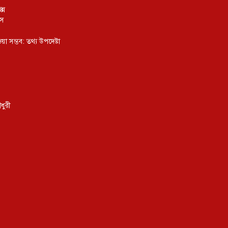
্ন
ংস
য়া সম্ভব: তথ্য উপদেষ্টা
ধুরী