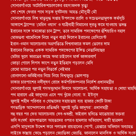
সোনারগাঁওয়ে অটোরিকশাচালকের রহস্যজনক মৃত্যু
শো শেষে ফেরার পথে সড়ক দুর্ঘটনায় আহত মৌসুমী মৌ
সোনারগাঁওয়ে বিশ্ব মাতৃদুগ্ধ সপ্তাহ উপলক্ষে র‍্যালি ও সচেতনতামূলক কর্মসূচি
আকাশে ট্রাম্পের ‘মেরিন ওয়ান’ ও যাত্রীবাহী বিমানের দূরত্ব কমে যাওয়ায় তদন্ত
ইরানের সঙ্গে সমঝোতা চান ট্রাম্প, তবে সামরিক পদক্ষেপের হুঁশিয়ারিও বহাল
মোজতবা খামেনিকে নিয়ে নতুন বার্তা দিলেন ইরানের প্রেসিডেন্ট
ইরান-ওমান আলোচনার অগ্রগতিতে বিশ্ববাজারে কমল তেলের দাম
ইরানের বিরুদ্ধে একক সামরিক পদক্ষেপের ইঙ্গিত নেতানিয়াহুর
মেটার ভুলে ভারতের কাছে ক্ষমা চাইলেন মার্ক জাকারবার্গ
জোড়া গোলে লিগস কাপে নতুন ইতিহাস গড়লেন মেসি
রেমো ম্যাচের পর নতুন বিতর্কে নেইমার
রোনালদো-জর্জিইনার বিয়ে নিয়ে বিশ্বজুড়ে তোলপাড়
ঢাকার চারপাশের নদীদূষণ রোধে কর্মপরিকল্পনার নির্দেশ প্রধানমন্ত্রীর
সোনারগাঁওয়ে জুলাই গণঅভ্যুত্থান দিবসে আলোচনা, আর্থিক সহায়তা ও দোয়া মাহ
পথ হারালে এই জাদুঘরে এসে পথ খুঁজে নেবো: ড. ইউনূস
জুলাই শহীদ পরিবার ও যোদ্ধাদের সহায়তায় ব্যয় হাজার কোটি টাকা
গণতান্ত্রিক আন্দোলনের প্রতিচ্ছবি ‘জুলাই স্মৃতি জাদুঘর’: প্রধানমন্ত্রী
বহু বছর পর ফের আলোচনায় দেব-শুভশ্রী, ভাইরাল ছবিতে মাতোয়ারা ভক্তরা
জবি সংঘর্ষ: হাসপাতালে আহতদের ওপরও হামলার অভিযোগ, দায়ী ছাত্রদল
এসপি মাসুদকে উদ্দেশ করে পলাতক রায়হানের পোস্ট, গ্রেপ্তারে অভিযান অব্যাহত
লাইভে কান্নায় ভেঙে পড়লেন জ্যোতিকা জ্যোতি, জানালেন মানসিক ও আর্থিক সং