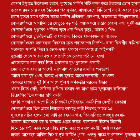
কেশম ইস্যুতে উত্তেজনা চরমে, কুয়েতে মার্কিন ঘাঁটি লক্ষ্য করে ইরানের ড্রোন হামল
তারেক রহমানের সঙ্গে বৈঠকের পর সুখবর, বাংলাদেশে বিনিয়োগ যাচাই করবে যুক্তরাষ্
ইরান যুদ্ধের চাপে ফুরিয়ে যাচ্ছে মার্কিন প্রতিরক্ষা ক্ষেপণাস্ত্র, সতর্কবার্তা বিশ্লেষকদের
সোনারগাঁওয়ে আষাঢ়িয়াচর সেতুতে বড় গর্ত, ওয়াকওয়ে রাস্তার বেহাল দশা, দুর্ঘটনার 
সোনারগাঁওয়ে পুকুরের পানিতে ডুবে এক শিশুর মৃত্যু , আহত ১ শিশু
সোনারগাঁওয়ে চুরি-ছিনতাই ও মাদকের বিরুদ্ধে মানববন্ধন ও বিক্ষোভ
সোনারগাঁওয়ের জলাবদ্ধতা নিরসনে দ্রুত পদক্ষেপের নির্দেশ– ঢাকা বিভাগীয় কমিশ
সন্তানকে সম্পত্তি দিলেও ভোগ-দখল থাকবে বাবা-মায়ের: আইনমন্ত্রী
যুক্তরাষ্ট্র থেকে আরও ২৩ বাংলাদেশিকে ফেরত পাঠানো হলো
এমবোলোর লাল কার্ড নিয়ে প্রথমবার মুখ খুললেন রেফারি
মেয়াদ শেষ হওয়ার আগেই ন্যাশনাল ব্যাংকের এমডির পদত্যাগ
‘আগে যারা ঘুষ খেত, তারাই এখন জুলাই আন্দোলনকারী’ : ফখরুল
অবসরে যাওয়ার দুই দিন আগে পুলিশ কর্মকর্তার মরদেহ উদ্ধার
খাবার দিতে দেরি, ভাবিকে কুপিয়ে হত্যার পর মাথা গাছে ঝুলানোর অভিযোগ
ডিএমপির তিন থানার ওসি বদলি
জুলাই পদযাত্রায় অংশ নিতে সিলেটে পৌঁছেছেন এনসিপির কেন্দ্রীয় নেতারা
সোনারগাঁওয়ে তিন গ্রামে শিয়ালের কামড়ে নারী,শিশুসহ আহত ১৫
দুদকের সচিব হলেন মো. সাইদুর রহমান খান, পিএসসিতে ফজলুর রহমান
তারেক রহমানকে স্বাগত জানাতে প্রস্তুত ভারত, জানালেন দীনেশ ত্রিবেদী
দিনে ১৮ ঘণ্টা কাজ করে দৃষ্টান্ত স্থাপন করেছেন প্রধানমন্ত্রী: মির্জা ফখরুল
ঢাকায় আসছেন মার্কিন বিশেষ দূত সার্জিও গোর, গুরুত্ব পাচ্ছে বাংলাদেশ–যুক্তরাষ্ট্র সম