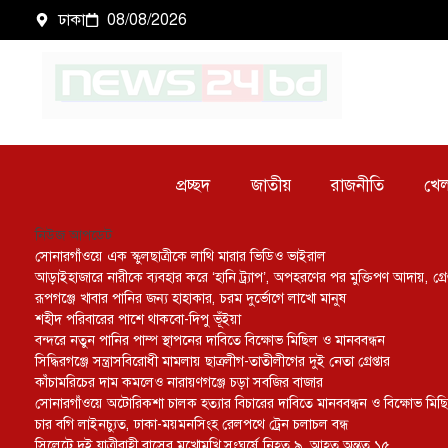
ঢাকা
08/08/2026
প্রচ্ছদ
জাতীয়
রাজনীতি
খেল
নিউজ আপডেট
সোনারগাঁওয়ে এক স্কুলছাত্রীকে লাথি মারার ভিডিও ভাইরাল
আড়াইহাজারে নারীকে ব্যবহার করে ‘হানি ট্র্যাপ’, অপহরণের পর মুক্তিপণ আদায়, গ্রেপ
রূপগঞ্জে খাবার পানির জন্য হাহাকার, চরম দুর্ভোগে লাখো মানুষ
শহীদ পরিবারের পাশে থাকবো-দিপু ভূঁইয়া
বন্দরে নতুন পানির পাম্প স্থাপনের দাবিতে বিক্ষোভ মিছিল ও মানববন্ধন
সিদ্ধিরগঞ্জে সন্ত্রাসবিরোধী মামলায় ছাত্রলীগ-তাতীলীগের দুই নেতা গ্রেপ্তার ‎
কাঁচামরিচের দাম কমলেও নারায়ণগঞ্জে চড়া সবজির বাজার
সোনারগাঁওয়ে অটোরিকশা চালক হত্যার বিচারের দাবিতে মানববন্ধন ও বিক্ষোভ মিছ
চার বগি লাইনচ্যুত, ঢাকা-ময়মনসিংহ রেলপথে ট্রেন চলাচল বন্ধ
সিলেটে দুই যাত্রীবাহী বাসের মুখোমুখি সংঘর্ষে নিহত ৯, আহত অন্তত ১৫