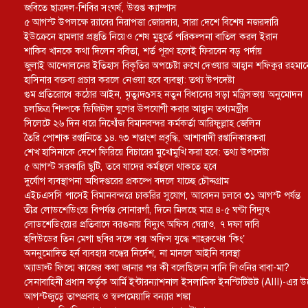
জবিতে ছাত্রদল-শিবির সংঘর্ষ, উত্তপ্ত ক্যাম্পাস
৫ আগস্ট উপলক্ষে র‌্যাবের নিরাপত্তা জোরদার, সারা দেশে বিশেষ নজরদারি
ইউক্রেনে হামলার প্রস্তুতি নিয়েও শেষ মুহূর্তে পরিকল্পনা বাতিল করল ইরান
শাকিব খানকে কথা দিলেন ববিতা, শর্ত পূরণ হলেই ফিরবেন বড় পর্দায়
জুলাই আন্দোলনের ইতিহাস বিকৃতির অপচেষ্টা রুখে দেওয়ার আহ্বান শফিকুর রহমা
হাসিনার বক্তব্য প্রচার করলে নেওয়া হবে ব্যবস্থা: তথ্য উপদেষ্টা
গুম প্রতিরোধে কঠোর আইন, মৃত্যুদণ্ডসহ নতুন বিধানের সড়া মন্ত্রিসভায় অনুমোদন
চলচ্চিত্র শিল্পকে ডিজিটাল যুগের উপযোগী করার আহ্বান তথ্যমন্ত্রীর
সিলেটে ২৬ দিন ধরে নিখোঁজ বিমানবন্দর কর্মকর্তা আরিফুল্লাহ জেলিন
তৈরি পোশাক রপ্তানিতে ১৪.৭৩ শতাংশ প্রবৃদ্ধি, আশাবাদী রপ্তানিকারকরা
শেখ হাসিনাকে দেশে ফিরিয়ে বিচারের মুখোমুখি করা হবে: তথ্য উপদেষ্টা
৫ আগস্ট সরকারি ছুটি, তবে যাদের কর্মস্থলে থাকতে হবে
দুর্যোগ ব্যবস্থাপনা অধিদপ্তরের প্রকল্পে বদলে যাচ্ছে চৌদ্দগ্রাম
এইচএসসি পাসেই বিমানবন্দরে চাকরির সুযোগ, আবেদন চলবে ৩১ আগস্ট পর্যন্ত
তীব্র লোডশেডিংয়ে বিপর্যস্ত সোনারগাঁ, দিনে মিলছে মাত্র ৪-৫ ঘণ্টা বিদ্যুৎ
লোডশেডিংয়ের প্রতিবাদে বরগুনায় বিদ্যুৎ অফিস ঘেরাও, ৭ দফা দাবি
হলিউডের তিন মেগা ছবির সঙ্গে বক্স অফিস যুদ্ধে শাহরুখের ‘কিং’
অননুমোদিত হর্ন ব্যবহার বন্ধের নির্দেশ, না মানলে আইনি ব্যবস্থা
অ্যাডাল্ট ফিল্মে কাজের কথা জানার পর কী বলেছিলেন সানি লিওনির বাবা-মা?
সেনাবাহিনী প্রধান কর্তৃক আর্মি ইন্টারন্যাশনাল ইসলামিক ইনস্টিটিউট (AIII)-এর উ
আগস্টজুড়ে তাপপ্রবাহ ও স্বল্পমেয়াদি বন্যার শঙ্কা