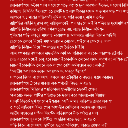
সোনারগাঁওয়ে অবৈধ গ্যাস সংযোগে গড়ে ওঠা ৩ চুনা কারখানা উচ্ছেদ, সংযোগ বিচ্ছিন
কুমিল্লায় বিজিবির উদ্যোগে ৫১ কোটি ৮৩ লাখ টাকার মাদক ও তামাকজাত পণ্য ধ্ব
জাপানে ৭.১ মাত্রার শক্তিশালী ভূমিকম্প, জারি হলো সুনামি সতর্কতা
রাষ্ট্রপতির আইনি সুরক্ষা শুধু দায়িত্বকালেই, পদ ছাড়লে আইনি প্রক্রিয়ার মুখোমুখি হও
রাষ্ট্রপতি নির্বাচনের তারিখ এখনও চূড়ান্ত নয়, প্রস্তুত নির্বাচন কমিশন
পুলিশের গাড়ি ভাঙচুর মামলায় নারায়ণগঞ্জ আদালতে হাজিরা দিলেন আইভী
ছেলেকে কোলে নিয়েই মঞ্চ মাতালেন নোবেল, গাইলেন জেমসের ‘বাবা’
রাষ্ট্রপতি নির্বাচন নিয়ে স্পিকারের সঙ্গে বৈঠকে সিইসি
আজ প্রথমবার বঙ্গভবনে দাফতরিক কার্যক্রম পরিচালনা করবেন ভারপ্রাপ্ত রাষ্ট্রপতি
দেড় বছরের মধ্যেই চালু হবে চায়না ইকোনমিক জোনের প্রথম কারখানা: আশিক চৌ
চায়না ইকোনমিক জোনে এক লাখের বেশি কর্মসংস্থান হবে: অর্থমন্ত্রী
**জাতীয় অধ্যাপক হলেন অধ্যাপক ড. মাহবুব উল্লাহ**
সম্পদের হিসাব না দেওয়ায় এসকে সুর চৌধুরীর ৩ বছরের সশ্রম কারাদণ্ড
সোনারগাঁওয়ে ট্রাকের ধাক্কায় এক পথচারী নিহত, আহত ৪
সোনারগাঁওয়ে মিছিলের প্রস্তুতিকালে ছাত্রলীগের ১২কর্মী গ্রেপ্তার
‘ককরোচ জনতা পার্টি’র প্রতিষ্ঠাতাকে ফলো করে আলোচনায় প্রিয়াঙ্কা
স্যালুট বিতর্কে মুখ খুললেন ইশরাক, ‘এটি আমার ব্যক্তিগত শ্রদ্ধার প্রকাশ’
৩ শর্তে লাইসেন্স ফিরে পেল আদ্-দ্বীন মেডিকেল কলেজ হাসপাতাল
জাতীয় সংসদের সাউন্ড সিস্টেম প্রতিস্থাপনে উচ্চ পর্যায়ের সভা
সোনারগাঁওয়ে যুবককে পিটিয়ে ও ছুরিকাঘাতে হত্যা, আহত ৩
শাড়ি কিনে না দেওয়ায় স্বামীকে হত্যার অভিযোগ, ভারতে গ্রেপ্তার নারী