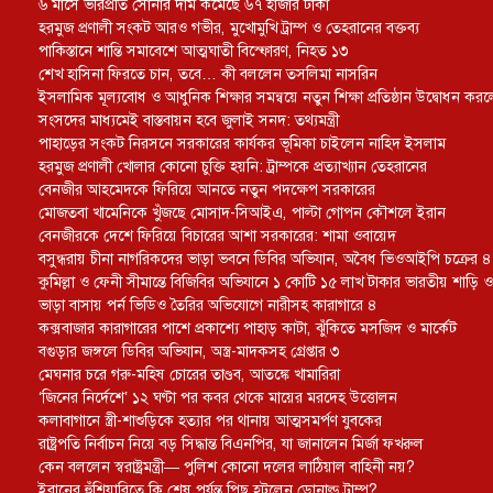
৬ মাসে ভরিপ্রতি সোনার দাম কমেছে ৬৭ হাজার টাকা
হরমুজ প্রণালী সংকট আরও গভীর, মুখোমুখি ট্রাম্প ও তেহরানের বক্তব্য
পাকিস্তানে শান্তি সমাবেশে আত্মঘাতী বিস্ফোরণ, নিহত ১৩
শেখ হাসিনা ফিরতে চান, তবে… কী বললেন তসলিমা নাসরিন
ইসলামিক মূল্যবোধ ও আধুনিক শিক্ষার সমন্বয়ে নতুন শিক্ষা প্রতিষ্ঠান উদ্বোধন করল
সংসদের মাধ্যমেই বাস্তবায়ন হবে জুলাই সনদ: তথ্যমন্ত্রী
পাহাড়ের সংকট নিরসনে সরকারের কার্যকর ভূমিকা চাইলেন নাহিদ ইসলাম
হরমুজ প্রণালী খোলার কোনো চুক্তি হয়নি: ট্রাম্পকে প্রত্যাখ্যান তেহরানের
বেনজীর আহমেদকে ফিরিয়ে আনতে নতুন পদক্ষেপ সরকারের
মোজতবা খামেনিকে খুঁজছে মোসাদ-সিআইএ, পাল্টা গোপন কৌশলে ইরান
বেনজীরকে দেশে ফিরিয়ে বিচারের আশা সরকারের: শামা ওবায়েদ
বসুন্ধরায় চীনা নাগরিকদের ভাড়া ভবনে ডিবির অভিযান, অবৈধ ভিওআইপি চক্রের ৪ সদ
কুমিল্লা ও ফেনী সীমান্তে বিজিবির অভিযানে ১ কোটি ১৫ লাখ টাকার ভারতীয় শাড়ি ও
ভাড়া বাসায় পর্ন ভিডিও তৈরির অভিযোগে নারীসহ কারাগারে ৪
কক্সবাজার কারাগারের পাশে প্রকাশ্যে পাহাড় কাটা, ঝুঁকিতে মসজিদ ও মার্কেট
বগুড়ার জঙ্গলে ডিবির অভিযান, অস্ত্র-মাদকসহ গ্রেপ্তার ৩
মেঘনার চরে গরু-মহিষ চোরের তাণ্ডব, আতঙ্কে খামারিরা
‘জিনের নির্দেশে’ ১২ ঘণ্টা পর কবর থেকে মায়ের মরদেহ উত্তোলন
কলাবাগানে স্ত্রী-শাশুড়িকে হত্যার পর থানায় আত্মসমর্পণ যুবকের
রাষ্ট্রপতি নির্বাচন নিয়ে বড় সিদ্ধান্ত বিএনপির, যা জানালেন মির্জা ফখরুল
কেন বললেন স্বরাষ্ট্রমন্ত্রী— পুলিশ কোনো দলের লাঠিয়াল বাহিনী নয়?
ইরানের হুঁশিয়ারিতে কি শেষ পর্যন্ত পিছু হটলেন ডোনাল্ড ট্রাম্প?