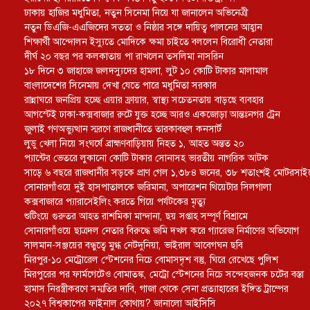
ঢাকায় হাজির মধুমিতা, নতুন সিনেমা নিয়ে যা জানালেন অভিনেত্রী
নতুন ডিএজি-এএজিদের সততা ও নিষ্ঠার সঙ্গে দায়িত্ব পালনের আহ্বান
শিক্ষার্থী আন্দোলন ইস্যুতে মোদিকে ক্ষমা চাইতে বললেন বিরোধী নেতারা
দীর্ঘ ২০ বছর পর কলকাতায় পা রাখলেন তসলিমা নাসরিন
১৮ দিনে ৩ জাহাজে জলদস্যুদের হামলা, লুট ১০ কোটি টাকার মালামাল
বাংলাদেশের সিনেমায় দেখা যেতে পারে মধুমিতা সরকার
রান্নাঘরে জনপ্রিয় হচ্ছে এয়ার ফ্রায়ার, স্বাস্থ্য সচেতনতায় বাড়ছে ব্যবহার
আগস্টেই ঢাকা-কক্সবাজার রুটে যুক্ত হচ্ছে আরও একজোড়া আন্তঃনগর ট্রেন
জুলাই গণঅভ্যুত্থান স্মরণে রাজধানীতে তারকাবহুল কনসার্ট
লুডু খেলা নিয়ে সংঘর্ষে ব্রাহ্মণবাড়িয়ায় নিহত ১, আহত অন্তত ২০
প্যান্টের ভেতরে লুকানো কোটি টাকার সোনাসহ ভারতীয় নাগরিক আটক
সাড়ে ৬ বছরে রাজধানীর সড়কে প্রাণ গেল ১,৩৮৪ জনের, ৩৮ শতাংশই মোটরসা
সোনারগাঁওয়ে দুই হাসপাতালকে জরিমানা, অপারেশন থিয়েটার সিলগালা
কক্সবাজারে প্যারাসেইলিং করতে গিয়ে পর্যটকের মৃত্যু
শুটিংয়ে গুরুতর আহত রাশমিকা মান্দানা, ছয় সপ্তাহ সম্পূর্ণ বিশ্রামে
সোনারগাঁওয়ে ছাত্রদল নেতার বিরুদ্ধে জমি দখল করে গ্যারেজ নির্মাণের অভিযোগ
সালমান-সঞ্জয়ের বন্ধুত্বে মুগ্ধ নেটদুনিয়া, ভাইরাল আবেগঘন ছবি
মিরপুর-১০ মেট্রোরেল স্টেশনের নিচে বোমাসদৃশ বস্তু, ঘিরে রেখেছে পুলিশ
মিরপুরের পর ফার্মগেটেও বোমাতঙ্ক, মেট্রো স্টেশনের নিচে সন্দেহজনক চটের বস্তা
হামাস নিরস্ত্রীকরণে সম্মতির দাবি, গাজা থেকে সেনা প্রত্যাহারের ইঙ্গিত ট্রাম্পের
২০২৭ বিশ্বকাপের ফাইনাল কোথায়? জানালো আইসিসি